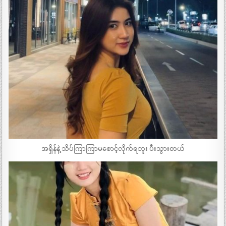
အရှိန်နဲ့ သိပ်ကြာကြာမစောင့်လိုက်ရဘူး ပီးသွားတယ်