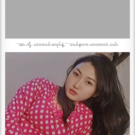
“အာ..ကို့.. ယားတယ် မလုပ်နဲ့..” “ဘယ်နားက ယားတာလဲ..ငယ်၊