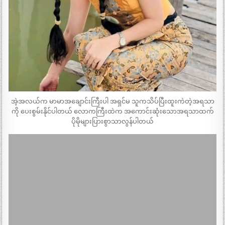
အဲ့အလယ်က မာမာအချောင်းကြီးပါ အရှင်မ သူကသိပ်ပြီးထူးကဲတဲ့အရသာ
ကို ပေးစွမ်းနိုင်ပါတယ် လောကကြီးထဲက အကောင်းဆုံးသောအရသာထက်
ပိုမိုများပြားစွာသာလွန်ပါတယ်