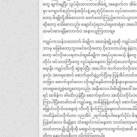
တွေ ဖျက်ချပြီး သွပ်မိုးထားတာ။အိမ်ရဲ့ အနောက်က အိမ်
မှာ ကျောက်စည်ကန်အဝိုင်းနဲ့ ရေဘုံပိုင်လေး လုပ်ထာ
တော့ မိချိုတို့အိမ်လေးက တော်တော်ကြည့်ကောင်းသွားတ
ဆိုတော့ ဒေါ်စောလည်း ချောင်းပုံရတယ်ဗျ။ထရံမှာ အပေါ
ထမင်းစားချိန်လောက်ပဲ အနားယူကြတာဗျ။
ကျုပ်ကသန်သလောက် မိချိုက အထန်ဗျို့။ခုဆို ကျုပ်သင
ဘာမှ မဖြစ်တော့ဘူး။ဖင်စလိုးတော့ ငိုသေးတယ်ဗျ နဲနဲလည
တော့ ဖင်လိုးပေးရတယ်ဗျ။မိချိုက အရပ်ပုပေမယ့် နိ
တိုင်း ဖင်သားကြီးတွေ လူပ်ရမ်းနေတာ မြင်တဲ့ယောင်္ကျ
ရေးနိုး ကျုပ်လီးကို ဆွဲစုပ်ပြီး အပေါ်က တက်တက်လိုးတ
ခုလုံး အားရအောင် စောက်ဖုတ်နဲ့ပွတ်ပြီးမှ ပြန်အိပ်တ
တခြား စောက်ဖုတ်လေး လိုးချင်နေမိတာ။နီးနီးနားနားလေး
တာဗျ။တွေ့မဲ့တွေ့တော့လည်း အနီးလေးပါ။မိချိုအဒေါ် အပ
ရင် ထမိန်က ခါးထိလှန်ပြီး စောက်ဖုတ်က အတိုင်းတိုင်း
ကြာပါပြီ။တခါတခါ ကျုပ်ရှေ့ ထမိန်ဖြန့်ဝတ်ရင် စောက်မွှေ
မြှောင်းလိုက်ထနေတဲ့ လီးကို စိုက်ကြည့်နေတတ်တာ။ဒေါ်စ
ကထိန်ခင်းလိုက်တာ ၁ညအိပ် ၂ရက်ခရီးပါ။မနက်ပိုင်း မိချ
ပြန်ခင်လေး မိချိုနား သံချောင်းကပ်နေတာ ဘဝင်တော့မ
တတ်တာ။ပျိုပျိုအိုအို မရှောင်ဘူးဗျ။ကားထွက်တဲ့အထိ သေခ
တို့က နောက်တစီးက လိုက်ကြတာပါ။