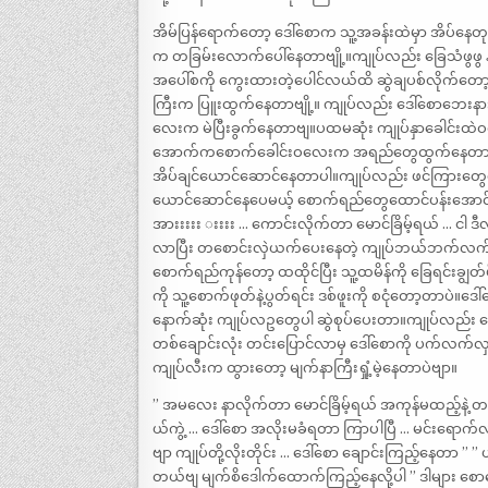
အိမ်ပြန်ရောက်တော့ ဒေါ်စောက သူ့အခန်းထဲမှာ အိပ်နေတ
က တခြမ်းလောက်ပေါ်နေတာဗျို့။ကျုပ်လည်း ခြေသံဖွဖွ နင
အပေါ်စကို ကွေးထားတဲ့ပေါင်လယ်ထိ ဆွဲချပစ်လိုက်တော့ န
ကြီးက ပြူးထွက်နေတာဗျို့။ ကျုပ်လည်း ဒေါ်စောဘေးနား သူ
လေးက မဲပြီးခွက်နေတာဗျ။ပထမဆုံး ကျုပ်နှာခေါင်းထဲဝ
အောက်ကစောက်ခေါင်းဝလေးက အရည်တွေထွက်နေတာဗျို့။
အိပ်ချင်ယောင်ဆောင်နေတာပါ။ကျုပ်လည်း ဖင်ကြားတွေရ
ယောင်ဆောင်နေပေမယ့် စောက်ရည်တွေထောင်ပန်းအောင် 
အားးးးး းးးး … ကောင်းလိုက်တာ မောင်ခြိမ့်ရယ် … ငါ
လာပြီး တစောင်းလှဲယက်ပေးနေတဲ့ ကျုပ်ဘယ်ဘက်လက်မော
စောက်ရည်ကုန်တော့ ထထိုင်ပြီး သူ့ထမိန်ကို ခြေရင်းချွတ်ပို
ကို သူ့စောက်ဖုတ်နဲ့ပွတ်ရင်း ဒစ်ဖူးကို စငုံတော့တာပဲ။ဒေ
နောက်ဆုံး ကျုပ်လဥတွေပါ ဆွဲစုပ်ပေးတာ။ကျုပ်လည်း စ
တစ်ချောင်းလုံး တင်းပြောင်လာမှ ဒေါ်စောကို ပက်လက်လ
ကျုပ်လီးက ထွားတော့ မျက်နာကြီးရှုံ့မဲ့နေတာပဲဗျာ။
” အမလေး နာလိုက်တာ မောင်ခြိမ့်ရယ် အကုန်မထည့်နဲ့ တ
ယ်ကွဲ့ … ဒေါ်စော အလိုးမခံရတာ ကြာပါပြီ … မင်းရောက်
ဗျာ ကျုပ်တို့လိုးတိုင်း … ဒေါ်စော ချောင်းကြည့်နေတာ ” 
တယ်ဗျ မျက်စိဒေါက်ထောက်ကြည့်နေလို့ပါ ” ဒါများ စောစောလိုး