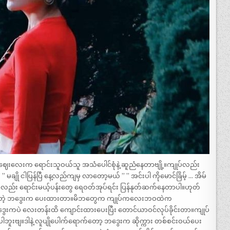
ဈေးလေးက ရောင်းသူဝယ်သူ အသံပေါင်စုံနဲ့ ဆူညံနေတာဗျို့။ကျုပ်လည်း
 ” မချို ငါပြန်ပြီ နေ့လည်ကျမှ လာတော့မယ် ” ” အင်းပါ ကိုမောင်ခြိမ့် … အိမ်
ကလည်း ရောင်းမယ့်ပန်းတွေ ရေဝတ်အုပ်ရင်း ပြန်နုတ်ဆက်နေတာပါ။ဟုတ်
ူနေရတဲ့ ဘဒွေးက ပေးထားတာ။မိဘတွေက ကျုပ်ကလေးဘဝထဲက
ဒွေးကပဲ လေးတန်းထိ ကျောင်းထားပေးပြီး တောင်ယာဝင်လုပ်ခိုင်းတာ။ကျုပ်
ဘူးဗျ။ဒါနဲ့ လူပျိုပေါက်ရောက်တော့ ဘဒွေးက ဆိုက္ကား တစ်စင်းဝယ်ပေး