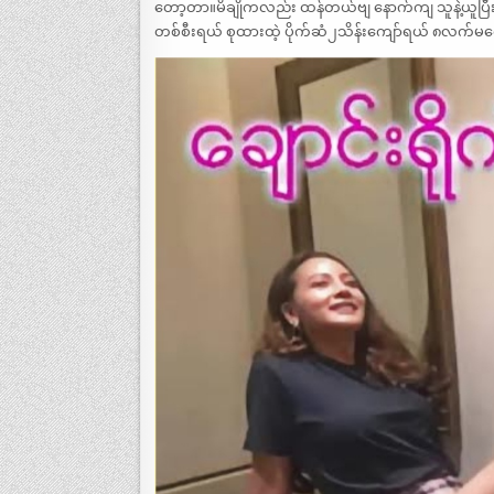
တော့တာ။မိချိုကလည်း ထန်တယ်ဗျ နောက်ကျ သူနဲ့ယူပြီး
တစ်စီးရယ် စုထားထဲ့ ပိုက်ဆံ၂သိန်းကျော်ရယ် ၈လက်မကျေ