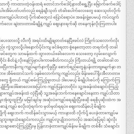
သာကို ကာထားတဲ့ဝန်းထရံ တောင်ဘက်ဒေါင့်နားထိရွေ့ပြီး မြောက်ဖက်ဒေါင့်
းတာပါ။အိမ်ပတ်ပတ်လည် ရေနံချီးသုတ် တံခါးပေါက်လေးတွေ ဆေးသုတ်လိုက်
ာ။ကျုပ်ပါလာတဲ့ ပိုက်ဆံတွေလဲ ပြောင်ရောပဲ။ အခန်းဖွဲ့ပေမယ့် ကပ်လျက်
က်လေး ချဲထားတာ။မိချိုနဲ့ ကျုပ် ဈေးနားရက်ဆို တနေကုန်လိုးကြတာပါ။
်ပေးထားလို့ လီးကို အရင်းထိမျိုချတတ်နေပြီ။ဖင်လဲ ကြိုက်သလောက်လိုး
်း ကွဲသွားလို့ပါ။နောက်ပိုင်းကျ ဖင်ခံရတာ စွဲနေတော့တာ တရက်ကို တခါ
ု့တွေ ဖင်တွေက သာမန်ထက် ထွားတယ်။ခါးလေးက သေးတော့ လှမ်းလျောက်
ားတိုင်း စိတ်နဲ့ လိုးနေကြမှာပါ။ကာမစိတ်ကလည်း ကြီးတယ်ဗျို့ တခါတခါ တ
ာ။ပြီးကာနီးကျ ကျုပ်မျက်နာကိုခွပြီး စောက်ရည်တွေနဲ့ပန်းတာဗျ။မျက်နှာ တ
တ်တာ။ အိမ်ထောင်သက် ၁နှစ်လောက်ကျ ကျုပ်လည်း မိန်းမပေါ် ရိုးအီလာတာ။
တွေ ရှိတယ် ကျုပ်စမ်းကြည့်ဖူးတယ် ဒါပေမယ့် မိချိုပါးစပ်ကို ကြောက်ကြ
ျိုကြီးဒေါ်စောလေ။အပြင်က ကျုပ်ပြန်လာတိုင်း သူ့အခန်းထဲချောင်းကြည့်
ပဲဗျာ။ကျုပ်အခန်းထဲ လှဲပြီဆို သူ့အခန်းဘက်ကနေချောင်းနေတာ ကျုပ်သိတာ
းအုံထူထူကြီး မမြင်ချင်မှ အဆုံးပဲ။ကျုပ်ရေချိုးပြီးစဆို ရေစိုပုဆိုးထဲက အ
ောနဲ့ ကျုပ် စလိုးတဲ့ရက်က မှတ်မှတ်ရရပဲ။ ဈေးကထိန်ပေါ့ မိချိုက
ိုကို ဈေးဘက် ကထိန်ခင်းသွားမယ့် ကားနားထိ လိုက်ပို့ ပေးခဲ့တာ။ကျုပ်မ
ကျဘူးဗျ။သံချောင်းကလည်း ကျုပ်လူပျိုဘဝကလိုပဲ အဆင်ပြေရင် ဆွဲလိုး
ျာစောင့်ကြည့်ပြီးမှ ပြန်လာခဲ့တာ။ကျုပ်မိန်းမ မိချိုက တစ်စီး သံချောင်း