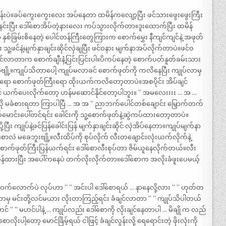
ုန်းပဲ။ခပ်ကွေးကွေးလေး အပ်နေတာ ထမိန်ကလျော့ပြီး ဖင်သားဖွေးဖွေးကြီး
်းပြီး ဒေါ်စောအိပ်တဲ့နားလေး ကပ်သွားလိုက်တာ။ဒူးထောက်ပြီး ထမိန်
ှစ်ခြမ်းစိနေတဲ့ ပေါင်တန်ကြီးတွေကြားက စောက်မွှေး နီကျင်ကျင်နဲ့ အဖုတ်
့ဖင်နဲ့မျက်နှာချင်းဆိုင်လှဲချပြီး ဖင်ဝနား မျက်နာအပ်လိုက်တာပဲ။ဖင်ဝ
င်လာတာက စောက်ချီးနံ့ပြင်းပြင်းပါ။ပိကပ်နေတဲ့ စောက်ပတ်နူတ်ခမ်းသား
ကျုပ်သိတာပေါ့ ကျုပ်မလာခင် စောက်ဖုတ်ကို ကလိနေပြီး ကျုပ်လာမှ
ော စောက်ဖုတ်ကြီးရော ထိုးယက်ကလိတော့တာပဲ။အစပိုင်း အိပ်ချင်
ယက်ပေးလိုက်တော့ ဟန်မဆောင်နိုင်တော့ပါဘူး။ ” အမလေးးးး … အ …
 ဒီလို မခံစားရတာ ကြာပါပြီ … အ အ ” ညာဘက်ပေါင်တစ်ချောင်း မြှောက်တက်
င်းပေါ်တင်ရင်း ခေါင်းကို သူ့စောက်ဖုတ်နဲ့ဆွဲကပ်ထားတော့တာပဲ။
့ပြီး ကျုပ်နဲ့ဖင်ပြန်ခေါင်းပြန် မျက်နှာချင်းဆိုင် လှဲအိပ်နေတာ။ကျုပ်မျက်နာ
ါ်စောလဲ မခေဘူးဗျို့။လီးထိပ်ကို စုပ်လိုက် လီးတချောင်းလုံးယက်လိုက်နဲ့
ောက်ဖုတ်ကြီးပြန်ယက်ရင်း ဒေါ်စောလီးစုပ်တာ ဇိမ်ယူနေလိုက်တယ်။လီး
ှန်ထားပြီး အပေါ်ကနေပဲ တက်လိုးလိုက်တာ။ဒေါ်စောက အလိုးခံဖူးပေမယ့်
ဝက်လောက်ပဲ လုပ်ဟာ ” ” အင်းပါ ဒေါ်စောရယ် … နာနေလို့လား ” ” ဟုတ်တ
လာမှ မင်းတို့လင်မယား လိုးတာကြည့်ရင်း ခံချင်လာတာ ” ” ကျုပ်သိပါတယ်
” ဟင် ” ” မဟင်ပါနဲ့ … ကျုပ်လည်း ဒေါ်စောကို လိုးချင်နေတာပါ … မိချို က လည်
ပါ့တော့ မောင်ခြိမ့်ရယ် ငါဖြင့် ခံချင်လွန်းလို့ ရေရောင်းတဲ့ ဖိုးလုံးကို