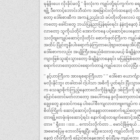
မုန့်ဖိုးပေး လိုးခိုင်မလို့ ” ဖိုးလုံးက ကျုပ်တို့ရပ
ဗျို့ ဒီကောင့်ဘောင်းဘီထဲက အမြောင်းလိုက်ထနေတဲ့ လီး
တော့ ဒေါ်စောဆီက အကနဲ့ ညည်းသံ ခပ်တိုးတိုးလေးပဲ ထွ
ကတော့ ခေါင်းတွေ ဘယ်ပြန်ညာပြန်ရမ်းရင်း နဲနဲတွဲနေတဲ့ န
လာတော့ သူကိုယ်တိုင် အောက်ကနေ ပင့်ဆောင့်ပေးနေတာပ
သလိုဗျ။ကျုပ်ဆောင့်လိုးတိုင်း စောက်ဖုတ်ကြီးက ကျုပ်
အထိပ် ပြိုင်တူနီးပါးရောက်ခဲ့ကြတာပေါ့ဗျာ။တရေးအိပ်
ဒေါ်စောကလည်း အပျိုကြီးအမည်ခံထားပေမယ့် မိချိုနဲ့လာ
ကျားဖြစ်သူဆုံးသွားတော့ မိချိုနဲ့လာနေရင်း မပြန်ဖြစ်တ
ရောက်လာတော့တာပဲ။ရောက်တာနဲ့ ကျုပ်ဘေး ဝင်လှဲပြီး 
” နင့်ဟာကြီးက အားရစရာကြီးဟာ ” ” ဒေါ်စော ယောင်္ကျာ
မလိုးနိုင်ဘူး တခါတခါ ငါ့ပါသာ အစိကို ပွတ်ရင်း ပြီးသွာ
က သေချာစိုက်ကြည့်နေတာ။လီးကိုဖြဲချပြီး ဒစ်ကြီးကို 
ပြောင်ထောင်မတ်လာတော့ အပေါ်ကနေ ခွလိုးတော့တာပဲ။ပ
ချွေးတွေ နားထင်ကနေ ပါးပေါ်စီးကျလာတာဗျ။ကျုပ်က 
စိတ်ကြိုက် ဆောင့်ဆောင့်လိုးနေရှာတာ။စောက်ရည်တွ
တာဗျို့။တဖုံးဖုံးဆောင့်ရင်း နောက်ဆုံးတချက်ဆောင့်အပြ
တာ။ ” ရှီးးးး းးးး … ကောင်းလိုက်တာ … မောင်ခြိမ့်ရယ်
အမောပြေမှ ဘေးလိမ့်ချပြီး မပြီးသေးတဲ့ ကျုပ်လီးက
နေတဲ့ လီးကြီးကို ပြောင်စင်နေအောင် စုပ်ပြီးမှ ကျုပ်ဘ