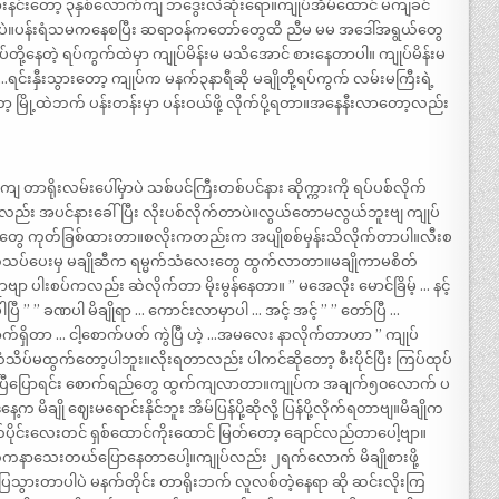
်ကားနင်းတော့ ၃နှစ်လောက်ကျ ဘဒွေးလဲဆုံးရော။ကျုပ်အိမ်ထောင် မကျခင်
ပဲ။ပန်းရံသမကနေစပြီး ဆရာဝန်ကတော်တွေထိ ညီမ မမ အဒေါ်အရွယ်တွေ
တို့နေတဲ့ ရပ်ကွက်ထဲမှာ ကျုပ်မိန်းမ မသိအောင် စားနေတာပါ။ ကျုပ်မိန်းမ
င်းနှီးသွားတော့ ကျုပ်က မနက်၃နာရီဆို မချိုတို့ရပ်ကွက် လမ်းမကြီးရဲ့
ာ့ မြို့ထဲဘက် ပန်းတန်းမှာ ပန်းဝယ်ဖို့ လိုက်ပို့ရတာ။အနေနီးလာတော့လည်း
ာရိုးလမ်းပေါ်မှာပဲ သစ်ပင်ကြီးတစ်ပင်နား ဆိုက္ကားကို ရပ်ပစ်လိုက်
ည်း အပင်နားခေါ်ပြီး လိုးပစ်လိုက်တာပဲ။လွယ်တောမလွယ်ဘူးဗျ ကျုပ်
ွေ ကုတ်ခြစ်ထားတာ။စလိုးကတည်းက အပျိုစစ်မှန်းသိလိုက်တာပါ။လီးစ
 ပွတ်သပ်ပေးမှ မချိုဆီက ရမ္မက်သံလေးတွေ ထွက်လာတာ။မချိုကာမစိတ်
ျာ ပါးစပ်ကလည်း ဆဲလိုက်တာ မိုးမွန်နေတာ။ ” မအေလိုး မောင်ခြိမ့် … နင့်
 ” ” ခဏပါ မိချိုရာ … ကောင်းလာမှာပါ … အင့် အင့် ” ” တော်ပြီ …
က်ရှိတာ … ငါ့စောက်ပတ် ကွဲပြီ ဟဲ့ …အမလေး နာလိုက်တာဟာ ” ကျုပ်
 အသံသိပ်မထွက်တော့ပါဘူး။လိုးရတာလည်း ပါကင်ဆိုတော့ စီးပိုင်ပြီး ကြပ်ထုပ်
ွက်ပြီပြောရင်း စောက်ရည်တွေ ထွက်ကျလာတာ။ကျုပ်က အချက်၅၀လောက် ပ
ိချို ဈေးမရောင်းနိုင်ဘူး အိမ်ပြန်ပို့ဆိုလို့ ပြန်ပို့လိုက်ရတာဗျ။မိချိုက
ပိုင်းလေးတင် ရှစ်ထောင်ကိုးထောင် မြတ်တော့ ချောင်လည်တာပေါ့ဗျာ။
အထဲကနာသေးတယ်ပြောနေတာပေါ့။ကျုပ်လည်း ၂ရက်လောက် မိချိုစားဖို့
ေသွားတာပါပဲ မနက်တိုင်း တာရိုးဘက် လူလစ်တဲ့နေရာ ဆို ဆင်းလိုးကြ