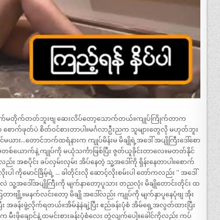
ကြက်မတိုက်တတ်ဘူးဗျ ဆေးလိပ်တော့သောက်တယ်။ကျုပ်ကြိုက်တာက
က်ဖုတ်ပဲ စိတ်ဝင်စားတာပါ။မင်္ဂလာဦးညက သူများတွေလို မဟုတ်ဘူး
မယား…တောင်ဘက်ထရံနားက ကျုပ်မိန်းမ မိချိုရဲ့အဒေါ် အပျိုကြီးဒေါ်စော
တစ်ယောက်နဲ့ ကျုပ်ကို မယုံသင်္ကာဖြစ်ပြီး ဇွတ်ယူခိုင်းတာလေ။မတတ်နိုင်
ုလည်း အစပိုင်း ခပ်လှမ်းလှမ်း အိပ်နေတဲ့ သူ့အဒေါ်ကို ရှိန်းနေတာပါ။စောက်
ုးပါ ကိုမောင်ခြိမ့်ရဲ့ … ခါတိုင်းလို ဆောင့်လိုးစမ်းပါ တော်ကလည်း ” အဒေါ်
လဲ သူ့အဒေါ်အပျိုကြီးကို မျက်နာတော့ပူသား တညလုံး မိချိုတောင်းတိုင်း ထ
ဗျို့။မနက်လင်းတော့ မိချို အဒေါ်လည်း ကျုပ်ကို မျက်နှာပူနေပုံဗျ အိုး
အခန်းဖွဲ့လိုက်ရတယ်။အိမ်နဲနဲချဲ့ပြီး ဧည်ခန်းပုံစံ အိမ်ရှေ့အလွတ်ထားပြီး
မီးဖိုချောင်နဲ့ ထမင်းစားခန်းပုံစံလေး တွဲလျက်ပေါ့။ခေါင်ကိုလည်း ကပ်