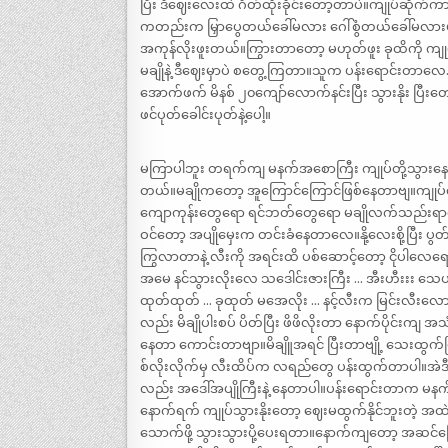
ပြီး ဒီဈေးလေးထဲ ဂိတ်ထိုးခိုင်းတော့တာပဲ။ကျုပ်ဆိုက
ကတည်းက မြှာပွေတယ်ခေါ်မလား ဂေါ်စွံတယ်ခေါ်မလား
အကုန်လိုးဖူးတယ်။ကြွားတာတော့ မဟုတ်ဖူး ခုထိကို ကျုပ်
မချိုနဲ့ ဒီဈေးမှာပဲ စတွေ့ကြတာ။သူက ပန်းရောင်းတာလေ…ရ
အောက်ဖက် မိနစ် ၂၀ကျော်လောက်နင်းပြီး သွားနိုး ပြီးတေ
ဖင်ပုတ်ခေါင်းပုတ်နဲ့ပေါ့။
မကြာပါဘူး တရက်ကျ မနက်အစောကြီး ကျုပ်တို့သွားနေကျ တ
တယ်။မချိုကတော့ အူကြောင်ကြောင်ဖြစ်နေတာဗျ။ကျုပ်လ
ကျောကုန်းတွေရော ရင်ဘတ်တွေရော မချိုလက်သည်းရာတ
ဝင်တော့ အပျိုမှေးက တင်းခံနေတာလေ။နို့လေးစို့ပြီး
ကြွလာတာနဲ့ လီးကို အရင်းထိ ပစ်ဆောင့်တော့ ငိုပါလေရောဗ
အမေ နင်သွားလိုးလေ သဒေါင်းဇားကြီး … အီးဟီးးး သေပါပြီ
ထုတ်ထုတ် … ခုထုတ် မအေလိုး … နင့်လီးက မြင်းလီးလော
လည်း မိချိုပါးစပ် ပိတ်ပြီး ဖိဖိလိုးတာ နောက်ပိုင်းကျ
နေတာ ကောင်းတာဗျာ။မိချိူအရင် ပြီးတာဗျို့ သေးထ
စ်လိုးလိုက်မှ လီးထိပ်က လရည်တွေ ပန်းထွက်တာပါ။အဲဒီနေ့က မ
လည်း အဒေါ်အပျိုကြီးနဲ့ နေတာပါ။ပန်းရောင်းတာက မနက်
နောက်ရက် ကျုပ်သွားနိုးတော့ ဈေးမထွက်နိုင်ဘူးတဲ့ 
သောက်ဖို့ သွားသွားပို့ပေးရတာ။နောက်ကျတော့ အဆင်ပြ