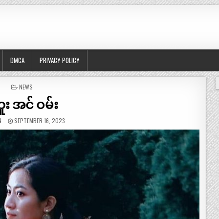
DMCA
PRIVACY POLICY
POSTED
NEWS
IN
ူး အင် ဝမ်း
N
SEPTEMBER 16, 2023