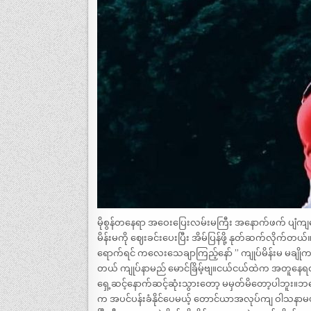
မိုစွန်တနေရာ အဝေးပြေးလမ်းမကြီး အနောက်ဖက် ပျံကျ
မိန်းမကို ဈေးခင်းပေးပြီး အိမ်ပြန်ဖို့ နုတ်ဆက်လိုက်တယ်။
ရောက်ရင် ကလေးသေချာကြည့်နော် ” ကျုပ်မိန်းမ မချို
တယ် ကျုပ်နာမည် မောင်ခြိမ့်ဗျ။ငယ်ငယ်ထဲက အတ
ရှေ့ဆင့်နောက်ဆင့်ဆုံးသွားတော့ မမှတ်မိတော့ပါဘူး။ဘ
က အပင်ပန်းခံနိုင်ပေမယ့် တောင်ယာအလုပ်ကျ ဝါသနာမပါ