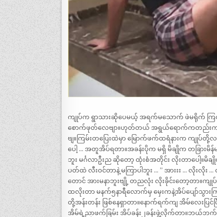
ကျုပ်က ရွာသားဆိုပေမယ့် အရက်မသောက် ဖဲမရိုက် 
စောက်ဖုတ်လေဗျာ။ဟုတ်တယ် အရွယ်ရောက်ကတည်းက စော
ဗျ။ကြမ်းတပြေးထဲမှာ မြောက်ဖက်ထရံနားက ကျုပ်တို့လင်
ပေါ့ … အတူအိပ်ရတာ။အခန်းပိုက မရှိ မိချိုက တခြားမိန်မ
ဘူး မင်္ဂလာဦးည ဆိုတော့ ထုံးစံအတိုင်း လိုးတာပေါ့။မိချိ
ပတ်ထဲ လီးဝင်တာနဲ့ မကြာပါဘူး … ” အားးး … လိုးလိုး … လိ
တောင် အားမနာဘူးဗျို့ တညလုံး လိုးခိုင်းတော့တာ။ကျုပ်
ထလိုးတာ မနက်၅နာရီလောက်မှ မှေးကနဲ့အိပ်ပျော်သွားကြတာ
တို့အန်းတန်း ဖြစ်နေရှာတာ။နောက်ရက်ကျ အိမ်လေးပြင်ပြီး 
အိမ်ရဲ့ညာဖက်ခြမ်း အိပ်ခန်း၂ခန်းဖွဲ့လိုက်တာ။ဘယ်ဘက်က 