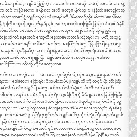
်ကွက်က ရေထမ်းရောင်းတဲ့ ကျပ်မပြည့်တဲ့ ကလေးပါ။ကလေးဆိုပေမယ့် အထင်မသေးနဲ့
က ထင်းကနဲ့ပဲ။စကားပြောရင်း အလိုးတော့မပြက်ဘူးဗျ။နဲနဲတိုးဆောင့်ကြည့်
က်လာတာ။ဒါနဲ့ ကျုပ်လည်း လီးအရင်းထိ ဖိဖိဆောင့်လိုးပစ်တာပဲ။ဒေါ်စော
ို့အုံးကြီးတွေကို သူ့လက်နဲ့ ဖိညှစ်နေတော့တာပါ။တဖြည်းဖြည်း လီးဒဏ်ခံနိုင်
ဲ။ဒေါ်စော စောက်ခေါင်းအတွင်းသားတွေက ကျုပ်လီးကို ဆွဲဆွဲညှစ်နေ
ဆီးခုံးထိကပ်နေအောင် ကော့ထိုးနေတာ။မနားတမ်းလိုးရင်း ကျုပ်တို့ အထွဋ်
ပြီး ထမင်းထစားရင်း ဒေါ်စော အရင်က အကြောင်းတွေ ပြန်ပြောပြနေတာဗျ။
မနေခင် သူတို့နယ်မှာ ယောင်္ကျားနဲ့၄လလောက်ပေါင်းဖူးပြီးသားပါ။ယောင်္
ော့တာ။ထမင်းစား ရေချိုးပြီး ကျုပ်အခန်းထဲ ခဏလှဲနေတုန်း ဒေါ်စော
ပေါင်ကြားက လီးကို ကိုင်စွတော့တာ။
းလီးက သေးလို့လား ” ” မသေးပါဘူး ပုံမှန်ပေါ့ လိုးတော့လည်း နင်လောက်
းရတာ ” ဒေါ်စောက ပြောရင်း စိတ်ပါလာပုံဗျ။ကျုပ်လီးကို ထစုပ်ပြီး လီးကြီး
ဆွဲစုပ်လိုက် လီးအရည်ပြားတွေ ပတ်ယက်လိုက်နဲ့။ကျုပ်းလီးလည်း တင်း
ါးစပ်ကလည်း တအီးအီးညည်းပြီး သူ့ဖင်ကြီးကို ဖိဖိချတာ။တဖြည်းဖြည်း
ခဏဆင်း အပေါ်က လိုးပေးမယ်ပြောတာတောင် မရပါဘူး။ကျုပ်လီးကို သူ့
ေကလည်း ကျုပ်လဥကြားကနေ စီးကျနေတာ အိပ်ယာခင်းတွေလည်း ရွှဲနှစ်နေ
ီး အားကနဲ့ အသံရှည်ကြီးညည်းရင်း ကျုပ်ပေါ်သူ့ကိုယ်လုံးကြီး မှောက်ချပစ်
 … နင့်လီးကြီးက တအားလိုးလို့ကောင်းတာဟ … ဟူးးး းးးး ရှီးးး းးးးး ”
ို လရည်အပျစ်လိုက်ထွက်အောင် စုပ်ပေးတာ။စောက်ရည်တွေ လရည်တွေပေပွ
ေး အနားယူနေတော့တာပဲ။ညပိုင်းကြ သူ့အခန်းထဲ လာအိပ်ဖို့ပြောပြီးမှ ထွက်