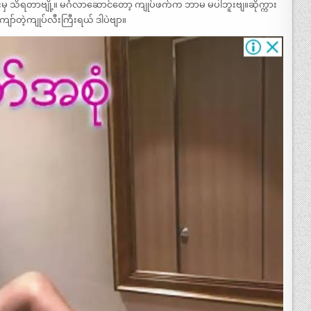
မှ သိရတာဗျို့။ မင်္ဂလာဆောင်တော့ ကျုပ်ဖက်က ဘာမ မပါဘူးဗျ။ဆိုက္ကား
ာ်တဲ့ကျုပ်လီးကြီးရယ် ဒါပဲဗျာ။