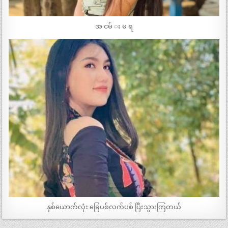
အ ငမ် း မ ရ
နှစ်ယောက်လုံး ခြေပစ်လက်ပစ် ပြီးသွားကြတယ်