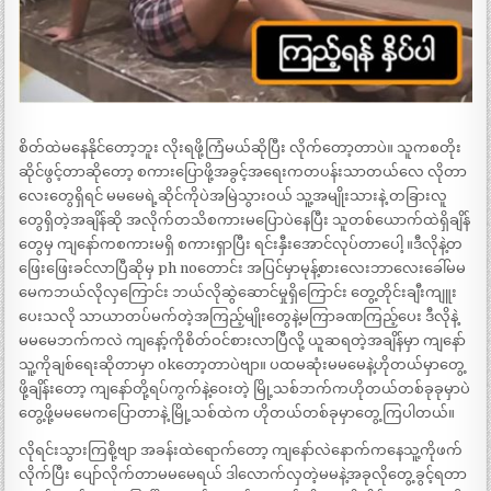
စိတ်ထဲမနေနိုင်တော့ဘူး လိုးရဖို့ကြံမယ်ဆိုပြီး လိုက်တော့တာပဲ။ သူကစတိုး
ဆိုင်ဖွင့်တာဆိုတော့ စကားပြောဖို့အခွင့်အရေးကတပန်းသာတယ်လေ လိုတာ
လေးတွေရှိရင် မမမေရဲ့ဆိုင်ကိုပဲအမြဲသွားဝယ် သူ့အမျိုးသားနဲ့ တခြားလူ
တွေရှိတဲ့အချိန်ဆို အလိုက်တသိစကားမပြောပဲနေပြီး သူတစ်ယောက်ထဲရှိချိန်
တွေမှ ကျနော်ကစကားမရှိ စကားရှာပြီး ရင်းနှီးအောင်လုပ်တာပေါ့ ။ဒီလိုနဲ့တ
ဖြေးဖြေးခင်လာပြီဆိုမှ ph noတောင်း အပြင်မှာမုန့်စားလေးဘာလေးခေါ်မမ
မေကဘယ်လိုလှကြောင်း ဘယ်လိုဆွဲဆောင်မှုရှိကြောင်း တွေ့တိုင်းချီးကျူး
ပေးသလို သာယာတပ်မက်တဲ့အကြည့်မျိုးတွေနဲ့မကြာခဏကြည့်ပေး ဒီလိုနဲ့
မမမေဘက်ကလဲ ကျနော့်ကိုစိတ်ဝင်စားလာပြီလို့ ယူဆရတဲ့အချိန်မှာ ကျနော်
သူ့ကိုချစ်ရေးဆိုတာမှာ okတော့တာပဲဗျာ။ ပထမဆုံးမမမေနဲ့ဟိုတယ်မှာတွေ့
ဖို့ချိန်းတော့ ကျနော်တို့ရပ်ကွက်နဲ့ဝေးတဲ့ မြို့သစ်ဘက်ကဟိုတယ်တစ်ခုခုမှာပဲ
တွေ့ဖို့မမမေကပြောတာနဲ့ မြို့သစ်ထဲက ဟိုတယ်တစ်ခုမှာတွေ့ကြပါတယ်။
လိုရင်းသွားကြစို့ဗျာ အခန်းထဲရောက်တော့ ကျနော်လဲနောက်ကနေသူ့ကိုဖက်
လိုက်ပြီး ပျော်လိုက်တာမမမေရယ် ဒါလောက်လှတဲ့မမနဲ့အခုလိုတွေ့ခွင့်ရတာ