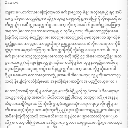
Zawgyi
တျခားေယာက်ာၤးေတြေတာ့မသိ က်ေနာ္ကေတာ့ မိန္းမလိုးရမယ္ဆိုရင္ အပ်ဳိ
ထက္ အိမ္ေထာင္သည္မိန္းမ သို႔မဟုတ္ တစ္ခုလပ္မိန္းမေတြကိုလိုးရတာပိုႀ
ကိဳက္တယ္ဗ်ာ။ အပ်ဳိရဲ႕အဖုတ္ကက်ဥ္းေတာ့ လိုးတ့ဲအခါက်ဥ္းက်ပ္တ့ဲအတြက္
အရသာပိုေကာင္းတာေတာ့မွန္တယ္ သုိ႔ေသာ္ အိမ္ေထာင္သည္မိန္းမေ
တြကိုလိုးသလို စိတ္ထင္တိုင္းေဆာင့္ေဆာင့္လိုးလို႔မရဘူးေလ အ့ဲလိုစိ
တ္ထင္တိုင္းေဆာင့္ေဆာင့္မလိုးရပဲ ညင္ညင္သာသာေလးပဲလိုးေပးရတာကိုစိ
တ္ထဲမွာအားမရတ့ဲအတြက္ အပ်ဳိထက္အအိုကိုပိုလိုးခ်င္တယ္ေျပာတာပါ။ အခု
က်ေနာ္ေရးတင္မည့္ဇာတ္လမ္းကေတာ့ စတိုးဆိုင္ပိုင္ရွင္ အိမ္ေထာင္သည္မိန္းမတ
စ္ေယာက္န႔ဲလိုးျဖစ္ပုံဇာတ္လမ္းဆိုႀကပါစို႔ဗ်ာ။ သူ႔နာမည္ကိုေမလို႔ေ
ခၚအလြယ္ေခၚရေအာင္ဗ်ာ က်ေနာ့္ထက္ႀကီးေတာ့ မမေမလို႔ဆိုႀကပါ
စို႔။ မမေမက ကေလး၃ေယာက္ရဲ႕အေမပါ ဒါေပမယ့္ သူ႔အိုးကေတာင့္
သလို နိဳ႕ေတြကလဲတြဲမေနပဲ အခုထိဆြဲေဆာင္မွဳကအျပည့္ရွိတယ္ေလ ။
ေဘာ္ဒီကအမိုက္စားမို႔ က်ေနာ္အရမ္းလိုးခ်င္လို႔လိုက္ခ့ဲတာပါ။ ဒီေနရာမွာ
သယ္ရင္းတို႔ကို အႀကံျပဳလိုတာတစ္ခုရွိပါတယ္ သယ္ရင္းတို႔အေနန႔ဲ
အိမ္ေထာင္ရွိမိန္းမေတြကိုလိုက္မယ္(အရွင္းဆုံးေျပာရရင္ လိုးရဖို႔ႀ
ကိဳးစားမယ္)ဆိုရင္ ပထမဆုံးသူတို႔န႔ဲရင္းႏွီးေအာင္အရင္လုပ္ႀကပါေနာ္
အပ်ဳိေတြကိုလိုက္သလို ဘာမွမသိေသးပဲန႔ဲလမ္းမွာစကားလိုက္ေျပာ
လို႔ကေတာ့ ပါးကြဲမလား အခ်ဳပ္ထဲေရာက္မလား တစ္ခုခုသာေမ်ွာ္ေပေတာ့ပဲ