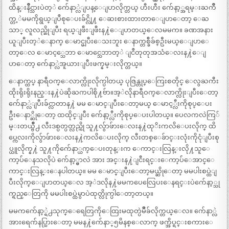
ထိန္းနိဳင္သားပဲတ့ဲ က်ေနာ္လဲျပန္ေျပာလိုက္တယ္ ဟီးဟီး က်ေနာ့္အရမ္းႀကိဳ
က္တ့ဲမမကိုရွယ္ျပဳစုေပးခ်င္လို႔ ေဆးစားထားတာေျပာေတာ့ ေႀ
သာ္ လူလည္ဆိုျပီး ရယ္ျဖီးျဖီးန႔ဲေျပာတယ္ေလမမက။ ခဏအနား
ယူျပီးတ့ဲေနာက္ ေမာင္မျပီးေသးဘူး ေနာက္တစ္ခ်ီခ်စ္ဦးမယ္ေျပာေ
တာ့ေလ ေမာင့္သေဘာ ေမာင္သေဘာတ့ဲ ျငဳတုတုအသံေလးန႔ဲေျ
ပာေတာ့ က်ေနာ္လဲအူယားျပီးဖက္နမ္းလိုက္တယ္။
ေနာက္ထပ္ နာရီဝက္ေလာက္လိုးလိုက္ပါတယ္ ပုဇြန္တုပ္ေကြးစတိုင္ ေလွႀကီး
ထိုးရိုးရိုးနည္းန႔ဲပဲဆိုႀကပါစို႔ဗ်ာ။အ့ဲလိုနာရီဝက္ေလာက္လိုးျပီးေတာ့
က်ေနာ္လဲျပီးခ်င္လာတာန႔ဲ မမ ေမာင္ျပီးေတာ့မယ္ ေမာင့္လီးကိုစုပ္ေပး
ဦးေနာ္ဆိုေတာ့ ထထိုင္ျပီး က်ေနာ့္လီးကိုစုပ္ေပးပါတယ္။ ပေလကလဲကြ်
မ္းတယ္ဗ်ဳိ႕ လီးဒစ္ပတ္ပတ္လည္ကို သူ႔လ်ွာဖ်ားေလးန႔ဲထုိးကလိေပးလိုက္ ထိ
ပ္ကေလးကိုလ်ွာဖ်ားေလးန႔ဲကလိေပးလိုက္ လီးတစ္ေခ်ာင္းလုံးကိုငုံျပီးစု
ပ္ယူလိုက္န႔ဲ သူ႔ကိုက်ေနာ္ယက္ေပးတုန္းက ေကာင္းလြန္းလို႔သူေ
ကာ့ပ်ံေနသလိုပဲ က်ေနာ့္မွာလဲ အား အင္းန႔ဲျငီးရင္းေကာ့ပ်ံေအာင္ေ
ကာင္းလြန္းေနပါတယ္။ မမ ေမာင္ျပီးေတာ့မယ္ဆိုေတာ့ မမပါးစပ္ထဲျ
ပီးလိုက္ေျပာတယ္ေလ အ့ဲဒလိုန႔ဲမမကပေလြေပးေနရင္းပဲက်ေနာ့္သု
က္ရည္ေတြကို မမပါးစပ္ထဲမွာပဲထုတ္လိုက္ပါေတာ့တယ္။
မမကက်ေနာ့္ရဲ႕သုက္ေရေတြကိုေထြးမထုတ္ပဲမ်ဳိခ်လိုက္တယ္ေလ။ က်ေနာ္လဲ
အားရေက်နပ္သြားေတာ့ မမန႔ဲက်ေနာ္၅မိနစ္ေလာက္ ဖက္အိပ္ရင္းစကားေ