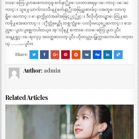
လးေတြေျပာႀကေတာ့မွ က်ေနာ္လိုးေပးတာအရမ္းေကာင္းေႀ
ကာင္း သူ႔ေယာက်ာၤးလီးန႔ဲက်ေနာ့္လီးအရြယ္အစားခ်င္းအတူေလာက္
ရွိေႀကာင္း ေနာက္ကိုလဲအခါအခြင့္သင့္တိုင္း ဒီလိုဟိုတယ္မွာေတြ႔ႀ
ကဖို႔အေႀကာင္း ႏွဳတ္လုံမယ္ဆို တစ္သက္လုံးေပးလိုးမယ့္အေႀကာင္း စသ
ည္ေျပာျဖစ္ႀကပါတယ္။ အ့ဲလိုန႔ဲ စကားေလးေတြေျပာျပီး
သန္႔ရွင္းေရးလုပ္ အဝတ္အစားဝတ္ျပီး ဟိုတယ္ကျပန္ထြက္လာႀကပါေတာ့တ
ယ္ …………ျပီး။
Share:
Author:
admin
Related Articles