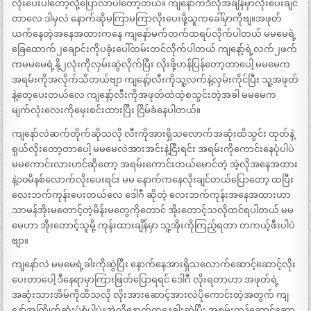
လိုးပေးပါတော့လို့ပြောလာပါတော့တယ်။ ကျနော်ကဒီလိုအချိန်မှာလိုးပေးချင်
တာလေ ဒါမှလဲ နောက်ဆိုမကြာမကြာလိုးပေးဖို့သူကခေါ်မှာကိုဗျ။အဖုတ်
ယက်နေတဲ့အနေအထားကနေ ကျနော်မက်တက်ထရပ်လိုက်ပါတယ် မမမေရဲ့
ခြေထောက်၂ချောင်းကိုပခုံးပေါ်ထမ်းတင်လိုက်ပါတယ် ကျနော့်ရဲ့လက်၂ဖက်
ကမမမေရဲ့နို့၂လုံးကိုလှမ်းဆွဲလိုက်ပြီး လိုးဖို့ဟန်ပြန်တော့တာပေါ့ မမမေက
အရမ်းကိုအလိုက်သိတယ်ဗျာ ကျနော့်လီးကိုသူ့လက်နဲ့လှမ်းကိုင်ပြီး သူ့အဖုတ်
နဲ့တေ့ပေးတယ်လေ ကျနော့်လီးကိုအဖုတ်ထဲထဲ့စသွင်းတဲ့အခါ မမမေက
မျက်လုံးလေးကိုမှေးစင်းထားပြီး ငြိမ်ခံနေပါတယ်။
ကျနော်လဲဆက်တိုက်ဆိုသလို လီးကိုအားရှိသလောက်အဆုံးထိသွင်း ထုတ်နဲ့
ရှယ်လိုးတော့တာပေါ့ မမမေလဲအားအင်းနဲ့ငြီးရင်း အရမ်းကိုကောင်းနေပုံပါပဲ
မမကောင်းလားဟင်ဆိုတော့ အရမ်းကောင်းတယ်မောင်တဲ့ အဲ့လိုအနေအထား
နဲ့၁၀မိနစ်လောက်လိုးပေးရင်း မမ နောက်ကနေလိုးချင်တယ်ပြောတော့ ထပြီး
လေးဘက်ကုန်းပေးတယ်လေ ဒေါဂီ ဆိုတဲ့ လေးဘက်ကုန်းအနေအထားဟာ
သာမန်အိုးမတောင့်တဲ့မိန်းမတွေကိုတောင် အိုးတောင့်သလိုထင်ရပါတယ် မမ
မေဟာ အိုးတောင့်သူမို့ ကုန်းထားချိန်မှာ သူ့အိုးကိုကြည့်ရတာ တကယ့်ဖီးပါပဲ
ဗျာ။
ကျနော်လဲ မမမေရဲ့ခါးကိုဆွဲပြီး နောက်နေအားရှိသလောက်ဆောင့်ဆောင့်လိုး
ပေးတာပေါ့ ဒီနေရာမှာကြားဖြတ်ပြောရရင် ဒေါဂီ လိုးရတာဟာ အဖုတ်ရဲ့
အဆုံးသားအိမ်ကိုထိသလို လိုးအားဆောင့်အားလဲပိုကောင်းတဲ့အတွက် ကျ
နော်အကြိုက်ဆုံးပုံစံပါပဲ။အဲ့လိုနောက်ကနေခါးဆွဲပြီး အစွမ်းကုန်ဆောင့်ဆော