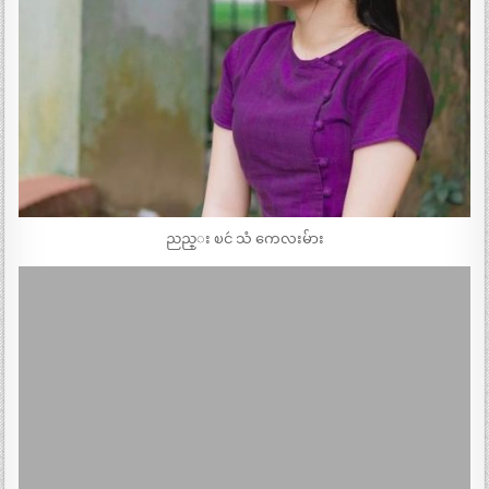
ညည္း ၿငဴ သံ ကေလးမ်ား