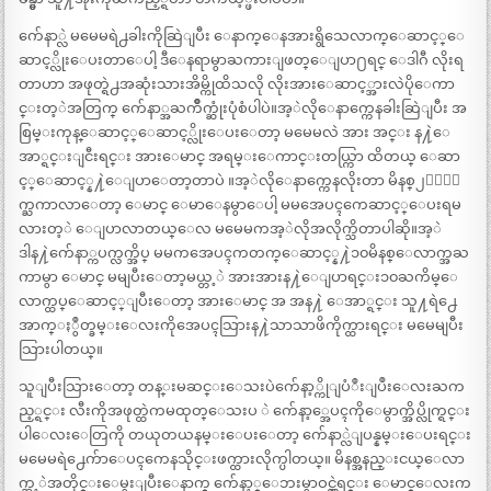
က်ေနာ္လဲ မမေမရဲ႕ခါးကိုဆြဲျပီး ေနာက္ေနအားရွိသေလာက္ေဆာင့္ေ
ဆာင့္လိုးေပးတာေပါ့ ဒီေနရာမွာႀကားျဖတ္ေျပာ႐ရင္ ေဒါဂီ လိုးရ
တာဟာ အဖုတ္ရဲ႕အဆုံးသားအိမ္ကိုထိသလို လိုးအားေဆာင့္အားလဲပိုေကာ
င္းတ့ဲအတြက္ က်ေနာ္အႀကိဳက္ဆုံးပုံစံပါပဲ။အ့ဲလိုေနာက္ကေနခါးဆြဲျပီး အ
စြမ္းကုန္ေဆာင့္ေဆာင့္လိုးေပးေတာ့ မမေမလဲ အား အင္း န႔ဲေ
အာ္ရင္းျငီးရင္း အားေမာင္ အရမ္းေကာင္းတယ္ကြာ ထိတယ္ ေဆာ
င့္ေဆာင့္န႔ဲေျပာေတာ့တာပဲ ။အ့ဲလိုေနာက္ကေနလိုးတာ မိနစ္၂၀ေလာ
က္ႀကာလာေတာ့ ေမာင္ ေမာေနမွာေပါ့ မမအေပၚကေဆာင့္ေပးရမ
လားတ့ဲ ေျပာလာတယ္ေလ မမေမကအ့ဲလိုအလိုက္သိတာပါဆို။အ့ဲ
ဒါန႔ဲက်ေနာ္ကပက္လက္အိပ္ မမကအေပၚကတက္ေဆာင့္န႔ဲ၁၀မိနစ္ေလာက္အႀ
ကာမွာ ေမာင္ မမျပီးေတာ့မယ္တ့ဲ အားအားန႔ဲေျပာရင္း၁၀ႀကိမ္ေ
လာက္ထပ္ေဆာင့္ျပီးေတာ့ အားေမာင္ အ အန႔ဲ ေအာ္ရင္း သူ႔ရဲ႕ေ
အာက္ႏွဳတ္ခမ္းေလးကိုအေပၚသြားန႔ဲသာသာဖိကိုက္ထားရင္း မမေမျပီး
သြားပါတယ္။
သူျပီးသြားေတာ့ တန္းမဆင္းေသးပဲက်ေနာ့္ကိုျပံဳးျပဳးေလးႀက
ည့္ရင္း လီးကိုအဖုတ္ထဲကမထုတ္ေသးပ ဲ က်ေနာ့္အေပၚကိုေမွာက္အိပ္လိုက္ရင္း
ပါေလးေတြကို တယုတယနမ္းေပးေတာ့ က်ေနာ္လဲျပန္နမ္းေပးရင္း
မမေမရဲ႕ေက်ာေပၚကေနသိုင္းဖက္ထားလိုက္ပါတယ္။ မိနစ္အနည္းငယ္ေလာ
က္အ့ဲအတိုင္းေမွးျပီးေနာက္ က်ေနာ့္ေဘးမွာဝင္လွဲရင္း ေမာင္ေလးက