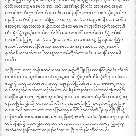
င့်လိုးပေးတော့ မမမေလဲ အား အင်း နဲ့အော်ရင်းငြီးရင်း အားမောင် အရမ်း
ကောင်းတယ်ကွာ ထိတယ် ဆောင့်ဆောင့်နဲ့ပြောတော့တာပဲ ။အဲ့လိုနောက်က
နေလိုးတာ မိနစ်၂၀လောက်ကြာလာတော့ မောင် မောနေမှာပေါ့ မမအပေါ်က
ဆောင့်ပေးရမလားတဲ့ ပြောလာတယ်လေ မမမေကအဲ့လိုအလိုက်သိတာပါ
ဆို။အဲ့ဒါနဲ့ကျနော်ကပက်လက်အိပ် မမကအပေါ်ကတက်ဆောင့်နဲ့၁၀မိနစ်
လောက်အကြာမှာ မောင် မမပြီးတော့မယ်တဲ့ အားအားနဲ့ပြောရင်း၁၀ကြိမ်
လောက်ထပ်ဆောင့်ပြီးတော့ အားမောင် အ အနဲ့ အော်ရင်း သူ့ရဲ့အောက်
နှုတ်ခမ်းလေးကိုအပေါ်သွားနဲ့သာသာဖိကိုက်ထားရင်း မမမေပြီးသွားပါ
တယ်။
သူပြီးသွားတော့ တန်းမဆင်းသေးပဲကျနော့်ကိုပြုံးပြုးလေးကြည့်ရင်း လီးကို
အဖုတ်ထဲကမထုတ်သေးပ ဲ ကျနော့်အပေါ်ကိုမှောက်အိပ်လိုက်ရင်း ပါလေး
တွေကို တယုတယနမ်းပေးတော့ ကျနော်လဲပြန်နမ်းပေးရင်း မမမေရဲ့ကျော
ပေါ်ကနေသိုင်းဖက်ထားလိုက်ပါတယ်။ မိနစ်အနည်းငယ်လောက်အဲ့အတိုင်း
မှေးပြီးနောက် ကျနော့်ဘေးမှာဝင်လှဲရင်း မောင်လေးကထိန်းနိုင်သားပဲတဲ့ ကျ
နော်လဲပြန်ပြောလိုက်တယ် ဟီးဟီး ကျနော့်အရမ်းကြိုက်တဲ့မမကိုရှယ်ပြုစု
ပေးချင်လို့ ဆေးစားထားတာပြောတော့ သြော် လူလည်ဆိုပြီး ရယ်ဖြီးဖြီးနဲ့
ပြောတယ်လေမမက။ ခဏအနားယူပြီးတဲ့နောက် မောင်မပြီးသေးဘူး နောက်
တစ်ချီချစ်ဦးမယ်ပြောတော့လေ မောင့်သဘော မောင်သဘောတဲ့ ငြုတုတု
အသံလေးနဲ့ပြောတော့ ကျနော်လဲအူယားပြီးဖက်နမ်းလိုက်တယ်။