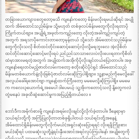
တခြားယောကျာၤးတွေတော့မသိ ကျနော်ကတော့ မိန်းမလိုးရမယ်ဆိုရင် အပျို
ထက် အိမ်ထောင်သည်မိန်းမ သို့မဟုတ် တစ်ခုလပ်မိန်းမတွေကိုလိုးရတာပို
ကြိုက်တယ်ဗျာ။ အပျိုရဲ့အဖုတ်ကကျဉ်းတော့ လိုးတဲ့အခါကျဉ်းကျပ်တဲ့
အတွက် အရသာပိုကောင်းတာတော့မှန်တယ် သို့သော် အိမ်ထောင်သည်မိန်းမ
တွေကိုလိုးသလို စိတ်ထင်တိုင်းဆောင့်ဆောင့်လိုးလို့မရဘူးလေ အဲ့လိုစိတ်
ထင်တိုင်းဆောင့်ဆောင့်မလိုးရပဲ ညင်ညင်သာသာလေးပဲလိုးပေးရတာကိုစိတ်
ထဲမှာအားမရတဲ့အတွက် အပျိုထက်အအိုကိုပိုလိုးချင်တယ်ပြောတာပါ။ အခု
ကျနော်ရေးတင်မည့်ဇာတ်လမ်းကတော့ စတိုးဆိုင်ပိုင်ရှင် အိမ်ထောင်သည်
မိန်းမတစ်ယောက်နဲ့လိုးဖြစ်ပုံဇာတ်လမ်းဆိုကြပါစို့ဗျာ။ သူ့နာမည်ကိုမေလို့ခေါ်
အလွယ်ခေါ်ရအောင်ဗျာ ကျနော့်ထက်ကြီးတော့ မမမေလို့ဆိုကြပါစို့။ မမမေ
က ကလေး၃ယောက်ရဲ့အမေပါ ဒါပေမယ့် သူ့အိုးကတောင့်သလို နို့တွေကလဲ
တွဲမနေပဲ အခုထိဆွဲဆောင်မှုကအပြည့်ရှိတယ်လေ ။
ဘော်ဒီကအမိုက်စားမို့ ကျနော်အရမ်းလိုးချင်လို့လိုက်ခဲ့တာပါ။ ဒီနေရာမှာ
သယ်ရင်းတို့ကို အကြံပြုလိုတာတစ်ခုရှိပါတယ် သယ်ရင်းတို့အနေနဲ့
အိမ်ထောင်ရှိမိန်းမတွေကိုလိုက်မယ်(အရှင်းဆုံးပြောရရင် လိုးရဖို့ကြိုးစား
မယ်)ဆိုရင် ပထမဆုံးသူတို့နဲ့ရင်းနှီးအောင်အရင်လုပ်ကြပါနော် အပျိုတွေကို
လိုက်သလို ဘာမှမသိသေးပဲနဲ့လမ်းမှာစကားလိုက်ပြောလို့ကတော့ ပါးကွဲမ