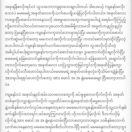
အခုချိန်စလိုးရင်လဲ သူသဘောကျမှာသေချာပါတယ် ဒါပေမယ့် ကျနော်မလိုး
သေးပဲ မမမေရဲ့အဖုတ်လေးကိုယက်ပေးဖို့ဟန်ပြလိုက်ပါတယ်။ အဖုတ်လေး
ကဖွေးပြီးဖောင်းကားနေသလို အမွှေးလေးတွေကမထူမပါးနဲ့ အရမ်းကိုကြည့်
လို့ကောင်းပါတယ်။ကလေး၃ယောက်အမေိမို့လားမသိ အဖူတ်ကနည်းနည်း
တော့ ပြဲနေပြီလေ။ ကျနော်ကကုတင်ဘေးမှာရပ်ပြီး မမမေကိုကုတင်စောင်း
ဘက်ဆွဲမလိုက်တော့ မမကလဲအလိုက်သင့်ထပြီး ကတင်စောင်းမှာထိုင်ပြီးလှဲ
ပေးပါတယ် ကျနော်အဖုတ်ယက်ပေးတော့မယ်ဆိုတာ သူအလိုလိုသိတဲ့
အဓိပ္ပါယ်ပေါ့ဗျာ။ကျနော်ကကုတင်စောင်းဘေးမှာ ဒူးထောက်ထိုင်ချလိုက်ပြီး
မမမေရဲ့ခြေထောက်နှစ်ချောင်းကိုကားလိုက်ပါတယ် ခြေထောက်၂ချောင်းကို
ကားလိုက်တော့လေ အဖုတ်လေး ဟပြဲသွားတဲ့မြင်ကွင်းကိုအခုထိပြန်တွေး
လိုက်တိုင်းလီးတောင်ရပါတယ်။မမမေရဲ့အဖုတ်တစ်ခုလုံးကိုသိမ်းကျုံန်းပြီး
အားရပါးရစုပ်ပေးလိုက်တော့ အား မောင် အ အ နဲ့မမမေခမျာ ငြီးတော့တာပါ
ပဲ။
ကျနော်လဲ အဖုတ်နှုတ်ခမ်းသားလေးတွေကို ခပ်ဖွဖွလေးကိုက်လိုက် အဖုတ်
တစ်ခုလုံးလျှာနဲ့ယက်လိုက် လျှာထိပ်လေးနဲ့အဖုတ်ထဲကိုမွှေပေးလိုက်
နဲ့၁၀မိနစ်လောက်လုပ်ပေးနေတော့လေ မမမေဟာကျနော့်ခေါင်းကိုသူ့လက်နှစ်
ဖက်နဲ့ဖိကိုင်ထားရင်း ဖင်တွေကြွလာလိုက် ဟိုဘက်လှိမ့်လိုက် ဒီဘက်လှိမ့်
လိုက်နဲ့ အား မောင် အ အ နဲ့မနားတမ်းငြီးလာတော့တာပဲဗျာ။ ၁၀မိနစ်လောက်
ယက်ပေးနေတော့ မမမေအရမ်းစိတ်ပါလာပါပြီ မောင် မမမနေတတ်တော့ဘူး