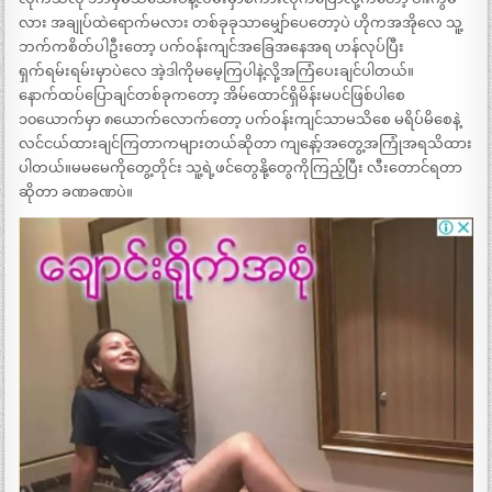
လား အချုပ်ထဲရောက်မလား တစ်ခုခုသာမျှော်ပေတော့ပဲ ဟိုကအအိုလေ သူ့
ဘက်ကစိတ်ပါဦးတော့ ပက်ဝန်းကျင်အခြေအနေအရ ဟန်လုပ်ပြီး
ရှက်ရမ်းရမ်းမှာပဲလေ အဲ့ဒါကိုမမေ့ကြပါနဲ့လို့အကြံပေးချင်ပါတယ်။
နောက်ထပ်ပြောချင်တစ်ခုကတော့ အိမ်ထောင်ရှိမိန်းမပင်ဖြစ်ပါစေ
၁၀ယောက်မှာ ၈ယောက်လောက်တော့ ပက်ဝန်းကျင်သာမသိစေ မရိပ်မိစေနဲ့
လင်ငယ်ထားချင်ကြတာကများတယ်ဆိုတာ ကျနော့်အတွေ့အကြုံအရသိထား
ပါတယ်။မမမေကိုတွေ့တိုင်း သူ့ရဲ့ဖင်တွေနို့တွေကိုကြည့်ပြီး လီးတောင်ရတာ
ဆိုတာ ခဏခဏပဲ။