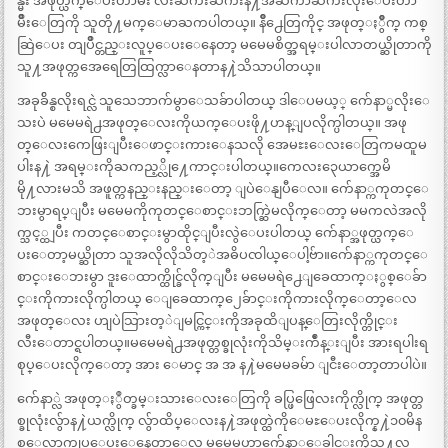
န္မ်ဳိး အဖုတ္ယက္ေပးတာမ်ဳိး လီးႀကီးႀကီးန႔ဲအႀကာႀကီးလိုးေပးတာ
မ်ဳိးေတြကို သူတို႔မက္ေမာႀကပါတယ္။ နိဳ႕ေတြကိုင္ အဖုတ္ႏွိဳက္ ကစ္
ဆြဲေပး တျပိဳင္တည္းလူပ္ေပးေနေတာ့ မမေမစိတ္အရမ္းပါလာတယ္ဆိုတာကို
သူ႔အဖုတ္ကအေရေတြထြက္လာေနတာန႔ဲသိသာပါတယ္။
အခုခ်ိန္စလိုးရင္လဲ သူသေဘာက်မွာေသခ်ာပါတယ္ ဒါေပမယ့္ က်ေနာ္မလိုးေ
သးပဲ မမေမရဲ႕အဖုတ္ေလးကိုယက္ေပးဖို႔ဟန္ျပလိုက္ပါတယ္။ အဖု
တ္ေလးကေဖြးျပီးေဖာင္းကားေနသလို အေမႊးေလးေတြကမထူမ
ပါးန႔ဲ အရမ္းကိုႀကည့္လို႔ေကာင္းပါတယ္။ကေလး၃ေယာက္အေမိ
မို႔လားမသိ အဖူတ္ကနည္းနည္းေတာ့ ျပဲေနျပီေလ။ က်ေနာ္ကကုတင္ေ
ဘးမွာရပ္ျပီး မမေမကိုကုတင္ေစာင္းဘက္ဆြဲမလိုက္ေတာ့ မမကလဲအလို
က္သင့္ထျပီး ကတင္ေစာင္းမွာထိုင္ျပီးလွဲေပးပါတယ္ က်ေနာ္အဖုတ္ယက္ေ
ပးေတာ့မယ္ဆိုတာ သူအလိုလိုသိတ့ဲအဓိပၸါယ္ေပါ့ဗ်ာ။က်ေနာ္ကကုတင္ေ
စာင္းေဘးမွာ ဒူးေထာက္ထိုင္ခ်လိုက္ျပီး မမေမရဲ႕ေျခေထာက္ႏွစ္ေခ်ာ
င္းကိုကားလိုက္ပါတယ္ ေျခေထာက္၂ေခ်ာင္းကိုကားလိုက္ေတာ့ေလ
အဖုတ္ေလး ဟျပဲသြားတ့ဲျမင္ကြင္းကိုအခုထိျပန္ေတြးလိုက္တိုင္း
လီးေတာင္ရပါတယ္။မမေမရဲ႕အဖုတ္တစ္ခုလုံးကိုသိမ္းက်ဳံန္းျပီး အားရပါးရ
စုပ္ေပးလိုက္ေတာ့ အား ေမာင္ အ အ န႔ဲမမေမခမ်ာ ျငီးေတာ့တာပါပဲ။
က်ေနာ္လဲ အဖုတ္ႏွဳတ္ခမ္းသားေလးေတြကို ခပ္ဖြဖြေလးကိုက္လိုက္ အဖုတ္တ
စ္ခုလုံးလ်ွာန႔ဲယက္လိုက္ လ်ွာထိပ္ေလးန႔ဲအဖုတ္ထဲကိုေမႊေပးလိုက္န႔ဲ၁၀မိန
စ္ေလာက္လုပ္ေပးေနေတာ့ေလ မမေမဟာက်ေနာ့္ေခါင္းကိုသူ႔လ