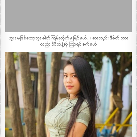
ဟူးး မဖြစ်တော့ဘူး ဓါတ်ကြမ်းတိုက်မှ ဖြစ်မယ်…။ စားလည်း ဒီစိတ် သွား
လည်း ဒီစိတ်နဲ့ဆို ကြာရင် ခက်မယ်