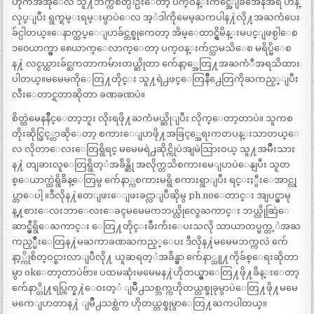
ဟိုကအအိုေလ သူ႔ဘက္ကစိတ္ပါဦးေတာ့ ပက္ဝန္းက်င္အေျခအေနအရ ဟန္
လုပ္ျပီး ရွက္ရမ္းရမ္းမွာပဲေလ အ့ဲဒါကိုမေမ့ႀကပါန႔ဲလို႔အႀကံေပး
ခ်င္ပါတယ္။ေနာက္ထပ္ေျပာခ်င္တစ္ခုကေတာ့ အိမ္ေထာင္ရွိမိန္းမပင္ျဖစ္ပါေစ
၁၀ေယာက္မွာ ၈ေယာက္ေလာက္ေတာ့ ပက္ဝန္းက်င္သာမသိေစ မရိပ္မိေစ
န႔ဲ လင္ငယ္ထားခ်င္ႀကတာကမ်ားတယ္ဆိုတာ က်ေနာ့္အေတြ႔အႀကံဳအရသိထား
ပါတယ္။မမေမကိုေတြ႔တိုင္း သူ႔ရဲ႕ဖင္ေတြနိဳ႕ေတြကိုႀကည့္ျပီး
လီးေတာင္ရတာဆိုတာ ခဏခဏပဲ။
စိတ္ထဲမေနနိဳင္ေတာ့ဘူး လိုးရဖို႔ႀကံမယ္ဆိုျပီး လိုက္ေတာ့တာပဲ။ သူကစ
တိုးဆိုင္ဖြင့္တာဆိုေတာ့ စကားေျပာဖို႔အခြင့္အေရးကတပန္းသာတယ္ေ
လ လိုတာေလးေတြရွိရင္ မမေမရဲ႕ဆိုင္ကိုပဲအျမဲသြားဝယ္ သူ႔အမ်ဳိးသား
န႔ဲ တျခားလူေတြရွိတ့ဲအခ်ိန္ဆို အလိုက္တသိစကားမေျပာပဲေနျပီး သူတ
စ္ေယာက္ထဲရွိခ်ိန္ေတြမွ က်ေနာ္ကစကားမရွိ စကားရွာျပီး ရင္းႏွီးေအာင္လု
ပ္တာေပါ့ ။ဒီလိုန႔ဲတေျဖးေျဖးခင္လာျပီဆိုမွ ph noေတာင္း အျပင္မွာမု
န္႔စားေလးဘာေလးေခၚမမေမကဘယ္လိုလွေႀကာင္း ဘယ္လိုဆြဲေ
ဆာင္မွဳရွိေႀကာင္း ေတြ႔တိုင္းခ်ီးက်ဴးေပးသလို သာယာတပ္မက္တ့ဲအႀ
ကည့္မ်ဳိးေတြန႔ဲမႀကာခဏႀကည့္ေပး ဒီလိုန႔ဲမမေမဘက္ကလဲ က်ေ
နာ့္ကိုစိတ္ဝင္စားလာျပီလို႔ ယူဆရတ့ဲအခ်ိန္မွာ က်ေနာ္သူ႔ကိုခ်စ္ေရးဆိုတာ
မွာ okေတာ့တာပဲဗ်ာ။ ပထမဆုံးမမေမန႔ဲဟိုတယ္မွာေတြ႔ဖို႔ခ်ိန္းေတာ့
က်ေနာ္တို႔ရပ္ကြက္န႔ဲေဝးတ့ဲ ျမိဳ႕သစ္ဘက္ကဟိုတယ္တစ္ခုခုမွာပဲေတြ႔ဖို႔မမေ
မကေျပာတာန႔ဲ ျမိဳ႕သစ္ထဲက ဟိုတယ္တစ္ခုမွာေတြ႔ႀကပါတယ္။