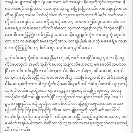
အရမ်းပျော်တာပဲပြောပြီး နောက်ကဖက်ထားရင်း နို့တွေကိုကိုင်တော့တာပေါ့
မမလဲအရမ်းပျော်တာပါမောင်ရယ်တဲ့ သူကပြန်ပြောတယ်လေ။ ကျနော်မမမေ
ကိုပွေ့ပြီးကုတင်ပေါ်တင်လိုက်တယ် သူ့ဘေးမှာအတူလှဲအိပ်ရင်း လက်ကခါး
ကိုဖက်ထားရင်း ပါးလေးကိုမွှေးလိုက်တော့ မမမေကပြန်မွှေးပေးတယ်လေ။
မမမေရဲ့နှုတ်ခမ်းလေးကိုကစ်ဆွဲတော့ သူကလဲကျနော့်လည်ပင်းကိုဖက်ပြီး
အားပါးတရပြန်ပြီး ကစ်ပြန်ဆွဲပေးတာပေါ့။ သူ့မျက်လုံးလေးတွေကို မှေစင်း
ထားရင်း ကျနော်နှုတ်ခမ်းတွေကိုအားပါးတရပြန်နမ်းပေးတဲ့ မမမေရဲ့မျက်နှာ
လေးကိုကြည့်မိတော့ စိတ်ထဲမှာအရမ်းကျေနပ်မိတယ်။
နှုတ်ခမ်းတွေကိုနမ်းပေးနေချိန်မှာ ကျနော့်လက်ကအငြိမ်မနေဘူးလေ နို့တွေ
ကိုင်ပေးလိုက် အဖုတ်ကိုနှိုက်ပေးလိုက်နဲ့ကလိပေးတော့ မမမေလဲစိတ်ပါလာ
ပြီး တအင်းအင်းနဲ့ငြီးလာပါတော့တယ်။ ဒါလောက်နဲ့ကျနော်မမမေရဲ့အဖုတ်
ထဲကိုကျနော့်လီးထဲ့ပြီးလိုးမပေးသေးပါဘူး ဘာဖြစ်လို့လဲဆိုရင် အိမ်ထောင်ရှိ
မိန်းမတွေနဲ့လိုးတဲ့အခါ သူတို့ကိုယ့်အပေါ်နောက်ထပ်လဲခံချင်အောင် ပညာကုန်
သုံးရပါတယ်။ သူတို့ယောကျာၤးတွေနဲ့ အမြဲအလိုးခံနေကြဆိုတော့ သာမန်
အလိုးခံရတဲ့ဖီလင်မျိုးထက်ပိုပြီး သူတို့ဘက်ကမျှော်လင့်တတ်ကြပါတယ်။
ဥပမာ နှူးနှပ်ပေးလို့ သူတို့ဘက်ကစိတ်ပါလာချိန်မျိုး အဖုတ်ယက်ပေးတာ
မျိုး လီးကြီးကြီးနဲ့အကြာကြီးလိုးပေးတာမျိုးတွေကို သူတို့မက်မောကြပါ
တယ်။ နို့တွေကိုင် အဖုတ်နှိုက် ကစ်ဆွဲပေး တပြိုင်တည်းလူပ်ပေးနေတော့ မမ
မေစိတ်အရမ်းပါလာတယ်ဆိုတာကို သူ့အဖုတ်ကအရေတွေထွက်လာနေတာနဲ့
သိသာပါတယ်။