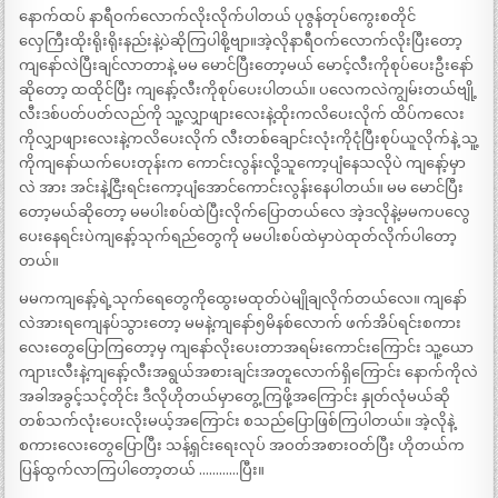
နောက်ထပ် နာရီဝက်လောက်လိုးလိုက်ပါတယ် ပုဇွန်တုပ်ကွေးစတိုင်
လှေကြီးထိုးရိုးရိုးနည်းနဲ့ပဲဆိုကြပါစို့ဗျာ။အဲ့လိုနာရီဝက်လောက်လိုးပြီးတော့
ကျနော်လဲပြီးချင်လာတာနဲ့ မမ မောင်ပြီးတော့မယ် မောင့်လီးကိုစုပ်ပေးဦးနော်
ဆိုတော့ ထထိုင်ပြီး ကျနော့်လီးကိုစုပ်ပေးပါတယ်။ ပလေကလဲကျွမ်းတယ်ဗျို့
လီးဒစ်ပတ်ပတ်လည်ကို သူ့လျှာဖျားလေးနဲ့ထိုးကလိပေးလိုက် ထိပ်ကလေး
ကိုလျှာဖျားလေးနဲ့ကလိပေးလိုက် လီးတစ်ချောင်းလုံးကိုငုံပြီးစုပ်ယူလိုက်နဲ့ သူ့
ကိုကျနော်ယက်ပေးတုန်းက ကောင်းလွန်းလို့သူကော့ပျံနေသလိုပဲ ကျနော့်မှာ
လဲ အား အင်းနဲ့ငြီးရင်းကော့ပျံအောင်ကောင်းလွန်းနေပါတယ်။ မမ မောင်ပြီး
တော့မယ်ဆိုတော့ မမပါးစပ်ထဲပြီးလိုက်ပြောတယ်လေ အဲ့ဒလိုနဲ့မမကပလွေ
ပေးနေရင်းပဲကျနော့်သုက်ရည်တွေကို မမပါးစပ်ထဲမှာပဲထုတ်လိုက်ပါတော့
တယ်။
မမကကျနော့်ရဲ့သုက်ရေတွေကိုထွေးမထုတ်ပဲမျိုချလိုက်တယ်လေ။ ကျနော်
လဲအားရကျေနပ်သွားတော့ မမနဲ့ကျနော်၅မိနစ်လောက် ဖက်အိပ်ရင်းစကား
လေးတွေပြောကြတော့မှ ကျနော်လိုးပေးတာအရမ်းကောင်းကြောင်း သူ့ယော
ကျာၤးလီးနဲ့ကျနော့်လီးအရွယ်အစားချင်းအတူလောက်ရှိကြောင်း နောက်ကိုလဲ
အခါအခွင့်သင့်တိုင်း ဒီလိုဟိုတယ်မှာတွေ့ကြဖို့အကြောင်း နှုတ်လုံမယ်ဆို
တစ်သက်လုံးပေးလိုးမယ့်အကြောင်း စသည်ပြောဖြစ်ကြပါတယ်။ အဲ့လိုနဲ့
စကားလေးတွေပြောပြီး သန့်ရှင်းရေးလုပ် အဝတ်အစားဝတ်ပြီး ဟိုတယ်က
ပြန်ထွက်လာကြပါတော့တယ် …………ပြီး။