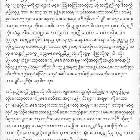
က္ႏွစ္ဖက္န႔ဲဖိကိုင္ထားရင္း ဖင္ေတြႀကြလာလိုက္ ဟိုဘက္လွိမ့္လိုက္ ဒီဘက္လွိ
မ့္လိုက္န႔ဲ အား ေမာင္ အ အ န႔ဲမနားတမ္းျငီးလာေတာ့တာပဲဗ်ာ။ ၁၀မိန
စ္ေလာက္ယက္ေပးေနေတာ့ မမေမအရမ္းစိတ္ပါလာပါျပီ ေမာင္ မမမေန
တတ္ေတာ့ဘူး လိုးေပးပါေတာ့လို႔ေျပာလာပါေတာ့တယ္။ က်ေနာ္ကဒီ
လိုအခ်ိန္မွာလိုးေပးခ်င္တာေလ ဒါမွလဲ ေနာက္ဆိုမႀကာမႀကာလိုးေပး
ဖို႔သူကေခၚမွာကိုဗ်။အဖုတ္ယက္ေနတ့ဲအေနအထားကေန က်ေနာ္မက္တက္ထရပ္
လိုက္ပါတယ္ မမေမရဲ႕ေျခေထာက္၂ေခ်ာင္းကိုပခုံးေပၚထမ္းတင္လိုက္ပါတ
ယ္ က်ေနာ့္ရဲ႕လက္၂ဖက္ကမမေမရဲ႕နိဳ႕၂လုံးကိုလွမ္းဆြဲလိုက္ျပီး လိုး
ဖို႔ဟန္ျပန္ေတာ့တာေပါ့ မမေမကအရမ္းကိုအလိုက္သိတယ္ဗ်ာ က်ေနာ့္လီး
ကိုသူ႔လက္န႔ဲလွမ္းကိုင္ျပီး သူ႔အဖုတ္န႔ဲေတ႔ေပးတယ္ေလ က်ေနာ့္
လီးကိုအဖုတ္ထဲထ့ဲစသြင္းတ့ဲအခါ မမေမကမ်က္လုံးေလးကိုေမွးစင္း
ထားျပီး ျငိမ္ခံေနပါတယ္။
က်ေနာ္လဲဆက္တိုက္ဆိုသလို လီးကိုအားရွိသေလာက္အဆုံးထိသြင္း ထုတ္န႔ဲရွယ္
လိုးေတာ့တာေပါ့ မမေမလဲအားအင္းန႔ဲျငီးရင္း အရမ္းကိုေကာ
င္းေနပုံပါပဲ မမေကာင္းလားဟင္ဆိုေတာ့ အရမ္းေကာင္းတယ္ေမာင္
တ့ဲ အ့ဲလိုအေနအထားန႔ဲ၁၀မိနစ္ေလာက္လိုးေပးရင္း မမ ေနာက္ကေနလိုး
ခ်င္တယ္ေျပာေတာ့ ထျပီးေလးဘက္ကုန္းေပးတယ္ေလ ေဒါဂီ ဆိုတ့ဲ
ေလးဘက္ကုန္းအေနအထားဟာ သာမန္အိုးမေတာင့္တ့ဲမိန္းမေတြကိုေ
တာင္ အိုးေတာင့္သလိုထင္ရပါတယ္ မမေမဟာ အိုးေတာင့္သူမို႔ ကုန္းထား
ခ်ိန္မွာ သူ႔အိုးကိုႀကည့္ရတာ တကယ့္ဖီးပါပဲဗ်ာ။