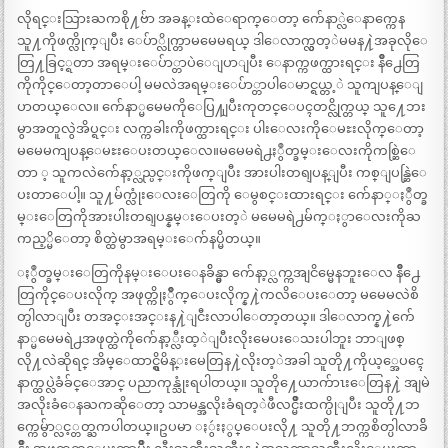
လိုရင္းသြားႀကစို႔ဗ်ာ အခန္းထဲေရာက္ေတာ့ က်ေနာ္လဲေနာက္ကေန
သူ႔ကိုဖက္လိုက္ျပီး ေပ်ာ္လိုက္တာမမေမရယ္ ဒါေလာက္လွတ့ဲမမန႔ဲအခုလိုေ
တြ႔ခြင့္ရတာ အရမ္းေပ်ာ္တာပဲေျပာျပီး ေနာက္ကဖက္ထားရင္း နိဳ႕ေတြ
ကိုကိုင္ေတာ့တာေပါ့ မမလဲအရမ္းေပ်ာ္တာပါေမာင္ရယ္တ့ဲ သူကျပန္ေျ
ပာတယ္ေလ။ က်ေနာ္မမေမကိုေပြ႔ျပီးကုတင္ေပၚတင္လိုက္တယ္ သူ႔ေဘး
မွာအတူလွဲအိပ္ရင္း လက္ကခါးကိုဖက္ထားရင္း ပါးေလးကိုေမႊးလိုက္ေတာ့
မမေမကျပန္ေမႊးေပးတယ္ေလ။မမေမရဲ႕ႏွဳတ္ခမ္းေလးကိုကစ္ဆြဲေ
တာ ့ သူကလဲက်ေနာ့္လည္ပင္းကိုဖက္ျပီး အားပါးတရျပန္ျပီး ကစ္ျပန္ဆြဲေ
ပးတာေပါ့။ သူ႔မ်က္လုံးေလးေတြကို ေမွစင္းထားရင္း က်ေနာ္ႏွဳတ္ခ
မ္းေတြကိုအားပါးတရျပန္နမ္းေပးတ့ဲ မမေမရဲ႕မ်က္ႏွာေလးကိုႀ
ကည့္မိေတာ့ စိတ္ထဲမွာအရမ္းေက်နပ္မိတယ္။
ႏွဳတ္ခမ္းေတြကိုနမ္းေပးေနခ်ိန္မွာ က်ေနာ့္လက္ကအျငိမ္မေနဘူးေလ နိဳ႕ေ
တြကိုင္ေပးလိုက္ အဖုတ္ကိုႏွိဳက္ေပးလိုက္န႔ဲကလိေပးေတာ့ မမေမလဲစိ
တ္ပါလာျပီး တအင္းအင္းန႔ဲျငီးလာပါေတာ့တယ္။ ဒါေလာက္န႔ဲက်ေ
နာ္မမေမရဲ႕အဖုတ္ထဲကိုက်ေနာ့္လီးထ့ဲျပီးလိုးမေပးေသးပါဘူး ဘာျဖစ္
လို႔လဲဆိုရင္ အိမ္ေထာင္ရွိမိန္းမေတြန႔ဲလိုးတ့ဲအခါ သူတို႔ကိုယ့္အေပၚေ
နာက္ထပ္လဲခံခ်င္ေအာင္ ပညာကုန္သုံးရပါတယ္။ သူတို႔ေယာက်ာၤးေတြန႔ဲ အျမဲ
အလိုးခံေနႀကဆိုေတာ့ သာမန္အလိုးခံရတ့ဲဖီလင္မ်ိဳးထက္ပိုျပီး သူတို႔ဘ
က္ကေမ်ွာ္လင့္တတ္ႀကပါတယ္။ဥပမာ ႏွဴးႏွပ္ေပးလို႔ သူတို႔ဘက္ကစိတ္ပါလာခ်ိ