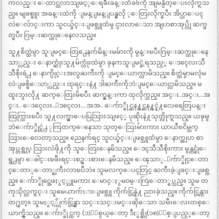
ကလည္း ေထာင္ထလာသျဖင့္ေရခ်ိဳးခန္းတံခါးကို အျမန္ပိတ္ေပးလိုက္ရသ
ည္။ မျဖစ္ဖူး အခန္းထဲကို ျမန္ျမန္ျပန္မွလို ့ေတြးလိုက္ၿပီး အိပ္ယာေပၚ
လဲေလ်ာင္းကာ သူငယ္ခ်င္းျဖစ္သူထံမွ ငွားလာေသာ အျပာစာအုပ္ကို ဆက္ဖ
တ္ၿပီး ဂြမ္းဆက္ထုေနေလသည္။
သူ႔စိတ္ထဲမွာ သူျမင္ေတြ႕ေနက်မိန္းမမ်ားကို မွန္းၿပီးဂြမ္းဆက္ထုေနေ
သာ္လည္း ေနာက္ဆုံးသူ႔မ်က္လုံးထဲမွာ ခုနကသူျမင္ခဲ့ရသည့္ ေဒၚေလးသီ
သီစိုးရဲ႕ ေနာက္ပိုင္းအလွႀကီးကို ျမင္ေယာက္လာမိသည္။ စိတ္ထဲမွာမလုံမ
လဲျဖစ္မိေသာ္လည္း ထုရင္းနဲ႔ ဒါႀကီးကိုဘဲျမင္ေယာင္လာမိသည္။ မ
ထူးဘူးလို႔ ဆက္ေတြးမိၿပီး ဆက္မွန္းကာ ထုလိုက္သည္။ အင္း..အင္း…အ
င္း.. ေဒၚေလး..ေဒၚေလး….အအ.. ေက်ာ္ခိုင္ဆန႔္ငင္ဆန႔္ငင္နဲ႔လေရေတြပန္း
ထြက္သြားၿပီး သူ႔လက္မွာေပပြသြားသျဖင့္ ပုဆိုးနဲ႔သုတ္လိုက္ရသည္။ ယခုမွ
ဘဲေက်ာ္ခိုင္ရဲ႕ ႂကြတက္ေနေသာ သုတ္ေသြးမ်ားကား ယာယီၿငိမ္သက္
သြားေလေတာ့သည္။ ညေနက်ရင္ သူငယ္ခ်င္းျဖစ္သူထံမွာ ေနာက္အျပာ စာ
အုပ္တစ္အုပ္ သြားလဲဖို႔ကို သူေတြးေနမိသည္။ ေဒၚသီသီစိုးကား မွန္တင္ခုံေ
ရွ႕မွာ ေခါင္းၿဖီးရင္းစဥ္းစားေနမိသည္။ ေၾသာ္..ေက်ာ္ခိုင္ေတာ
င္ေတာ္ေတာ္ႀကီးလာၿပီဘဲ။ သူမလက္ေပၚတြင္ ႀကီးခဲ့ျခင္းျဖစ္သ
ည္။ ေက်ာ္ခိုင္အေဖႏွင့္သူမကား ေမာင္ႏွမ၀မ္းကြဲေတာ္စပ္သည္။ သူမ တ
ကၠသိုလ္တက္ရင္း သူမေယာက်ၤားျဖစ္သူ ကိုက်င္လြန္နဲ႔ ညားခဲ့သည္။ ကိုက်င္လြန္ကား
တ႐ုတ္။ သူမႏွင့္ကိုက်င္လြန္မွာ သင္းသင္းမင္းဆိုေသာ သမီးေလးတစ္ေ
ယာက္ရွိသည္။ ေက်ာ္ခိုင္ထက္ (၁)ႏွစ္ငယ္ေတာ့ ဒီႏွစ္ဆို(၁၈)ႏွစ္ျပည့္ေတာ့