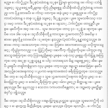
မည္။ ေက်ာ္ခိုင္ကား ဒီႏွစ္(၁၀)တန္းႏွစ္။ ႐ြာမွာ မူလတန္းေက်ာင္းဘဲရွိ
သျဖင့္ သူ႔ဖခင္က ၿမိဳ႕မွ၀မ္းကြဲ ညီမျဖစ္သူ သီသီစိုးထံသို႔(၅)တန္းကတ
ည္းက ပို႔ထားၿပီး ေက်ာင္းတက္ေစခဲ့ျခင္းျဖစ္သည္။ ေက်ာ္ခိုင္
ကား(၁၀)တန္း တစ္ႏွစ္က်ခဲ့ သျဖင့္ ဒီႏွစ္အျပင္ေျဖ။ သူမသမီးသင္းသ
င္းမင္းကား ဒီႏွစ္(၁၀)တန္းႏွစ္။ ေၾသာ္..ေက်ာ္ခိုင္ေတာင္လူပ်ိဳျဖ
စ္ေနၿပီကိုး။ အင္းေလ… သူမ အသက္ေတာင္ ၄၁ ႏွစ္ထဲ ေရာက္ေနၿ
ပီေလ။ ဒါေပမဲ့ ေဒၚသီသီစိုးတို႔ကားသူေဌးကေတာ္ပီပီ အၿငိမ္း
စားေနရလို႔လားမသိ။ ႏုဖတ္ေနသည္။ (၃၀)ေက်ာ္ခန႔္သာထင္ရသည္။ အ
စားေကာင္းအေသာက္ေကာင္းေတြစား အားကစားလည္းလိုက္စားသျ
ဖင့္ ကိုယ္လုံးကလည္း ေ႐ြြဘိုမင္းႀကိဳက္ ကိုယ္လုံးကိုယ္ေပါက္ပင္။ တျ
ခားသူအတြက္ေတာ့ သြားရည္ယိုစရာျဖစ္ေပမဲ့ လင္ျဖစ္သူ ကိုက်င္လြန္ အတြ
က္ေတာ့ အႏွစ္ႏွစ္ဆယ္ခန႔္ ေပါင္းလာရေသာ မိန္းမျဖစ္သျဖင့္ အီေနၿ
ပီျဖစ္ၿပီး တစ္ခါတစ္ရံမွသာ လုပ္ျဖစ္ေတာ့သည္။ အျပင္မွာ စေမာဆြဲေနၿပီး
အလုပ္ကိစၥအေၾကာင္းျပကာ မၾကာခဏလဲ ခရီးထြက္တတ္ေသးသည္။
ဒီေတာ့ ေဒၚသီသီစိုးလည္း သူေဌးကေတာ္မ်ားစုကာ ဖဲ႐ိုက္ျခင္း၊ ေ
စ်း၀ယ္ထြက္ျခင္း၊ အေပ်ာ္ခရီးထြက္ျခင္းမ်ားျဖင့္သာ စိတ္အပန္းေျဖေ
နရသည္။ ဒီေန႔လည္း သေဘၤာကပၸတိန္ကေတာ္ ေဒၚျမတ္ျမတ္အိမ္မွာ
ဖဲ၀ုိင္းရွိသည္။
ဒီေတာ့ေဒၚသီသီစိုးလည္းအျပင္ထြက္ရန္ျပင္ဆင္ေနသည္။ သူမေဘာ္လီကို လဲ
ရင္း ေနာက္ဘက္က ခ်ိတ္ကိုခ်ိတ္မရ ျဖစ္ေနသည္။ ငါ့တူေရလာဦး… ေက်ာ္ခိုင္