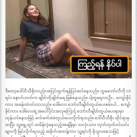
ဒီတော့ဒေါ်သီသီစိုးလည်းအပြင်ထွက်ရန်ပြင်ဆင်နေသည်။ သူမဘော်လီကို လဲ
ရင်း နောက်ဘက်က ချိတ်ကိုချိတ်မရ ဖြစ်နေသည်။ ငါ့တူရေလာဦး… ကျော်ခိုင်
ကား အခန်းထဲဝင်လာသည်။ ဒေါ်လေး ဘော်လီချိတ်တွယ်ပေးစမ်းပါ…. ကျော်
ခိုင်ကား ဒေါ်လေးရဲ့အပေါ်ပိုင်းအလှကြောင့် ဘော်လီချိတ်တွယ်ပေးရာမှာ
တုန်ယင်နေသဖြင့် ခက်ခက်ခဲခဲတွယ်ပေးလိုက်ရသည်။ ဒေါ်သီသီစိုး ထိုင်ရာမှ
ထပြီး သူ့ရှေ့တွင် ထမိန်လှဲနေသည့်အချိန်မှာ သလုံးသား တုတ်တုတ်ဝင်းဝင်း
များကို မြင်လိုက်ရသည့် အခိုက်အတန့်ကား သူ့ရင်ကို ဖိုသွားစေသဖြင့်