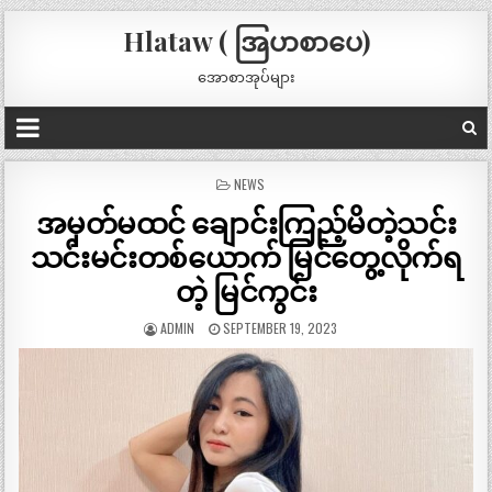
Hlataw ( အြပာစာပေ)
အောစာအုပ်များ
POSTED
NEWS
IN
အမှတ်မထင် ချောင်းကြည့်မိတဲ့သင်း
သင်းမင်းတစ်ယောက် မြင်တွေ့လိုက်ရ
တဲ့ မြင်ကွင်း
ADMIN
SEPTEMBER 19, 2023