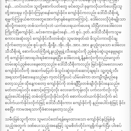
နော်….ဟင်းဟင်း။ သူတို့စောက်ပတ်တွေ ဖင်တွေပါ ခုနကလိုယက်ပေးပြီးသူ
တို့အားရမှ လိုးခိုင်းကြမှာနော်ကျော်ခိုင်။ ကျော်ခိုင်ကလည်း ဒေါ်သီသီစိုးရဲ့
ရမ္မက်ကြွဖွယ်စကားတွေအောက်မှာနစ်နေတာကြောင့်.. ဒေါ်လေးလိုပုံစံမျိုးသာ
ဆိုလို့ကတော့ တစ်သက်လုံးဘဲ ယက်ပေးရယက်ပေးရ သိပြီလားဒေါ်လေး။
ကြိုက်ပြီကျော်ခိုင်…မင်းစကားနဲ့မင်းနော်….ကဲ စွပ်..ဒုတ်..ဒေါ်သီသီစိုးကသူမ
စကားအဆုံးတွင် ကျော်ခိုင်လီးတစ်ဆုံး သူမအဖုတ်ထဲ ဖိသွင်းကာထိုင်ချ
လိုက်တော့သည်။ စွပ်.ဖွတ်..ရှီးရှီး..အိုး..အိုး..အား..အား နူးညံ့လှသော ဒေါ်လေး
သီသီစိုးရဲ့ စောက်ပတ်ကြီးရဲ့နူးညံ့မွုနဲ့ လီးချောင်းကို ညှစ်စုပ်ဆွဲယူနေမွုများ
ကို ကျော်ခိုင်အားရပါးရခံစားနေရပြီ။ ဒေါ်လေးရဲ့နို့နှစ်လုံးကိုလည်းမလွတ်
တမ်းဆုပ်ညှစ်ပေးနေတော့သည်။ ဒေါ်သီသီစိုးကလည်း မြင်းရိုင်းမလေးပမာ
ကျော်ခိုင်လီးကို အဆက်မပြတ် ဖိသွင်းဆွဲထုတ်ဆောင့်ချရင်း သူ့တူရဲ့လီး
အရသာကိုခံစားနေသည်မှာ ကုတင်ကြီးပင် ယိမ်းခါကာ တကျီကျီမည်နေ
တော့သည်။ ထိုနေ့ကတော့ ကျော်ခိုင်ကို တစ်ချီပြီးတစ်ချီလိုးခိုင်းနေသည်။
မတ်တပ်ရပ်လိုး ဆောင့်ကြောင့်လိုး လေးဖက်ကုန်းလိုး ပက်လက်လိုး လိုး
နည်းပေါင်းစုံဖြင့် တစ်ဝကြိးလိုးခိုင်းလိုက် စောက်ပတ်ယက်ခိုင်းလိုက် ဖင်
ပေါက်ယက်ခိုင်းလိုက်ဖြင့် ဒေါ်သီသီစိုးကား ကျော်ခိုင်ကို နည်းပေါင်းစုံဖြင့် ခိုင်း
စေပြီး ကာမအရသာကိုခံစားနေတော့သည်။
သမီးဖြစ်သူကိုကား သူမလင်တော်ရန်မွေးထားသော ကျော်ခိုင်နှင့်ဖြစ်ခဲ့
သည့်အတွက် ဒဏ်ပေးသည့်အနေဖြင့် သူမစိတ်တိုင်းကျရိုက်နှက်ပြီး ပါးစပ်