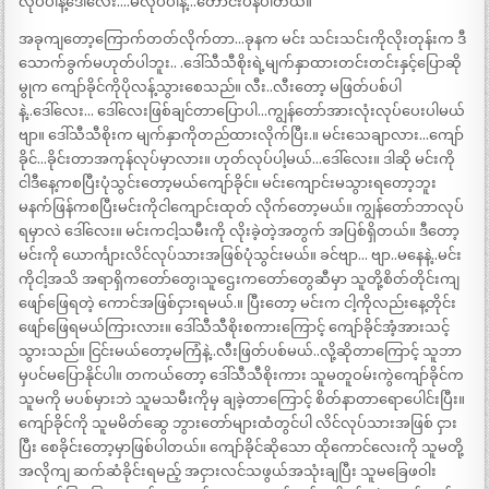
လုပ်ပါနဲ့ဒေါ်လေး….မလုပ်ပါနဲ့…တောင်းပန်ပါတယ်။
အခုကျတော့ကြောက်တတ်လိုက်တာ…ခုနက မင်း သင်းသင်းကိုလိုးတုန်းက ဒီ
သောက်ခွက်မဟုတ်ပါဘူး.. .ဒေါ်သီသီစိုးရဲ့မျက်နှာထားတင်းတင်းနှင့်ပြောဆို
မွုက ကျော်ခိုင်ကိုပိုလန့်သွားစေသည်။ လီး..လီးတော့ မဖြတ်ပစ်ပါ
နဲ့..ဒေါ်လေး… ဒေါ်လေးဖြစ်ချင်တာပြောပါ…ကျွန်တော်အားလုံးလုပ်ပေးပါမယ်
ဗျာ။ ဒေါ်သီသီစိုးက မျက်နှာကိုတည်ထားလိုက်ပြီး.။ မင်းသေချာလား…ကျော်
ခိုင်…ခိုင်းတာအကုန်လုပ်မှာလား။ ဟုတ်လုပ်ပါ့မယ်…ဒေါ်လေး။ ဒါဆို မင်းကို
ငါဒီနေ့ကစပြီးပုံသွင်းတော့မယ်ကျော်ခိုင်။ မင်းကျောင်းမသွားရတော့ဘူး
မနက်ဖြန်ကစပြီးမင်းကိုငါကျောင်းထုတ် လိုက်တော့မယ်။ ကျွန်တော်ဘာလုပ်
ရမှာလဲ ဒေါ်လေး။ မင်းကငါ့သမီးကို လိုးခဲ့တဲ့အတွက် အပြစ်ရှိတယ်။ ဒီတော့
မင်းကို ယောင်္ကျားလိင်လုပ်သားအဖြစ်ပုံသွင်းမယ်။ ခင်ဗျာ… ဗျာ..မနေနဲ့..မင်း
ကိုငါ့အသိ အရာရှိကတော်တွေ၊သူဌေးကတော်တွေဆီမှာ သူတို့စိတ်တိုင်းကျ
ဖျော်ဖြေရတဲ့ ကောင်အဖြစ်ငှားရမယ်.။ ပြီးတော့ မင်းက ငါ့ကိုလည်းနေ့တိုင်း
ဖျော်ဖြေရမယ်ကြားလား။ ဒေါ်သီသီစိုးစကားကြောင့် ကျော်ခိုင်အံ့အားသင့်
သွားသည်။ ငြင်းမယ်တော့မကြံနဲ့..လီးဖြတ်ပစ်မယ်..လို့ဆိုတာကြောင့် သူဘာ
မှပင်မပြောနိုင်ပါ။ တကယ်တော့ ဒေါ်သီသီစိုးကား သူမတူဝမ်းကွဲကျော်ခိုင်က
သူမကို မပစ်မှားဘဲ သူမသမီးကိုမှ ချခဲ့တာကြောင့် စိတ်နာတာရောပေါင်းပြီး။
ကျော်ခိုင်ကို သူမမိတ်ဆွေ ဘွားတော်များထံတွင်ပါ လိင်လုပ်သားအဖြစ် ငှား
ပြီး စေခိုင်းတော့မှာဖြစ်ပါတယ်။ ကျော်ခိုင်ဆိုသော ထိုကောင်လေးကို သူမတို့
အလိုကျ ဆက်ဆံခိုင်းရမည့် အငှားလင်သဖွယ်အသုံးချပြီး သူမခြေဖဝါး