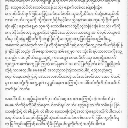
ကိုအဝတ်ဆို့ကာ လက်ကိုကြိုးပူးတုပ်ကာ ထုတ်တန်းမှာတွဲလောင်းဆွဲထားခဲ့
ပြီး သော့ခတ်ပိတ်လှောင်ထားခဲ့သည်။ နောက်တစ်လခန့်အကြာ။
ကျောင်းပိတ်ရက်ဖြစ်သဖြင့် သင်းသင်းမင်း သူမတို့အိမ်ဘက်သို့အလည်ဝင်
လာပါတယ်။ သူမကို ကိုကိုကျော်ခိုင်နှင့်မိသည့်နေ့ကမေမေသူမကို ရိုက်နှက်
ဆုံးမပြီး နောက်နေ့မှာ သူမကို ဘော်ဒါဆောင်သို့ပို့လိုက်ခြင်းဖြစ်သည်။ ကိုကို
ကျော်ခိုင်ကိုတော့ သူ့ရွာကိုဘဲပြန်ခိုင်းသည်လား ဘာတွေ ဆက်လုပ်လဲသူမမ
သိရ။ ထိုနေ့မှစပြီးကိုကိုကျော်ခိုင်ကိုမတွေ့ရတော့ခြင်းဖြစ်သည်။ ဒီနေ့
အဆောင်မှလစ်ထွက်လာပြီး ကိုကိုကျော်ခိုင်နှင့် တွေ့လိုတွေ့ညားအိမ်သို့ခိုးပြန်
ခဲ့ခြင်းဖြစ်သည်။ အိမ်ရောက်တော့ အိမ်ရှေ့မှာ ကားသုံးစီးရပ်ထားတာကိုတွေ့
ရသည်။ မေမေ့မိတ်ဆွေတွေရဲ့ ကားတွေ။ မေမေမိတ်ဆွေ အရာရှိကတော်
သူဌေးကတော်တွေဖြစ်ကြတဲ့ ဒေါ်နုနုငယ်၊ေ ဒေါ်မြတ်မြတ်၊ ဒေါ်ဖြိုးဖြိုးအိ
တို့ရဲ့ကားတွေပါ။ မေမေ့ဆီ အလည်လာကြတာထင်ပါရဲ့ ဧည့်သည်တွေ
ရောက်နေတာကြောင့် အသာလေးဝင်လာတဲ့ သင်းသင်းမင်းဟာ အောက်ထပ်
မှာ မေမေတို့ကိုမတွေ့ရဘဲ လူရှင်းနေတာကြောင့် အပေါ်ထပ်ကိုတိတ်တဆိတ်
တက်ခဲ့ပါတယ်။
အပေါ်ထပ်က ဧည့်ခန်းဘက်မှာ တံခါးစေ့ထားတာကြောင့် အဲ့အခန်းထဲမှာ
မေမေသီသီစိုးတို့ဖဲရိုက်နေတယ်ထင်ရပါတယ်။ ဧည့်ခန်းက သီးသန့်ခန်း ဖြစ်
တာကြောင့် တံခါးနဲ့ပါ။ တံခါးဟ နေတာကြောင့်အထဲကိုချောင်းလိုက်ပါတယ်။
အမှတ်မထင် ချောင်းကြည့်မိတဲ့သင်းသင်းမင်းတစ်ယောက် မြင်တွေ့လိုက်ရ
တဲ့ မြင်ကွင်းကြောင့် ခေါင်းကိုမိုးကြိုးပစ်ချလိုက်တဲ့အတိုင်းပါဘဲ.။