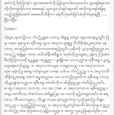
ဆင်းလို့ ငိုကြွေးရင်း သူမအဆောင်ကို ပြန်သွားပါတော့တယ်။ သူမချစ်ရသော
ကိုကိုကျော်ခိုင်ကား မေမေနှင့် သူမသူငယ်ချင်းများ၏ အလိုကျ ဖျော်ဖြေရ
သည့်သူဖြစ်အောင် မေမေသီသီစိုးက ဖန်တီးပုံဖော်ခြင်းခံလိုက်ရချေပြီ ………
ပြီးပါပြီ။
Zawgyi
ငါ့တူေရလာဦး။ ေက်ာ္ခိုင္တစ္ေယာက္ အိမ္ခန္းထဲမွာ အျပာစာအုပ္ဖတ္ၿပီး ဂြ
မ္းထုေနရာမွ ေရခ်ိဳးခန္းမွ ေဒၚေလးျဖစ္သူ သီသီစိုးရဲ႕ေခၚသံေၾ
ကာင့္ စာအုပ္ကိုခ်ကာ ကပ်ာကယာထရပ္လိုက္ၿပီး ပုဆိုးကို ျပင္၀တ္လိုက္သည္။ တ
ကယ့္ကို အရွိန္ေကာင္းၿပီးခါနီးအခ်ိန္မွ ေခၚခံလိုက္ရသျဖင့္ နဲနဲပင္ ကြၽဲၿ
မီးတိုသြားသလို ရင္တုန္ပန္းတုန္လည္း ျဖစ္သြားေသးသည္။ ေရခ်ိဳးခန္းျပင္ဘ
က္ကေနေမးလိုက္သည္.. ေဒၚေလးဘာယူေပးရမွာလည္း ေဒၚေလးသဘ
က္ေမ့ခဲ့လို႔အခန္းထဲမွာယူေပးစမ္းပါ။ ေက်ာ္ခိုင္လည္း ေဒၚေလးသီ
သီစိုးရဲ႕အခန္းထဲက စင္မွာတင္ထားေသာ သဘက္ကိုယူၿပီး ေရခ်ိဳးခန္းဘက္
သို႔ျပန္လာခဲ့သည္။ ေရခ်ိဳးခန္းတံခါးကို ေခါက္လိုက္သည္။ တံခါးပြင့္လာၿပီး…
ေရာ့.ေဒၚေလး..သဘက္…။ ေအး..ေအး.. ေဒၚေလးကား ေရခ်ိဳးရက္တန္း
လန္းႀကီးပင္ ပါးလ်ေသာ ထမိန္အႏြမ္းေလးကို ရင္လ်ား၀တ္ထားၿပီး၊ ေရေ
လာင္းခ်ိဳးထားသျဖင့္ ကိုယ္မွာ ကပ္ေနသည္။ မ်က္ႏွာလြဲမလို႔က်န္ေ
သာ္လည္း လွည့္ထြက္သြားသည့္ ေဒၚေလးရဲ႕တင္ပါးႀကီး မ်ားကိုၾကည့္ကာ
ေက်ာ္ခိုင္ တံေတြးမ်ားပင္ နင္သြားသည္။ ေအာက္က သူ႔ေမြးရာပါညီေလး