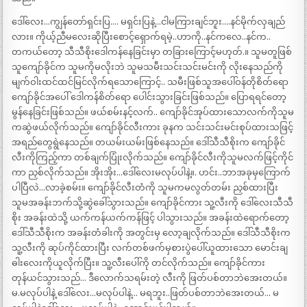
ဒေါ်လေး…ကျွန်တော်ရှင်းပြ…. မရှင်းပြနဲ့…ငါမကြားချင်ဘူး….နင်မိုက်လှချည်
လား။ ကိုယ့်ညီမလေးဆိုပြီးစောင့်ရှောက်ရမဲ့..ဟာကို..နင်ကလေ..နင်က..
တကယ်တော့ သီသီစိုးဒေါကန်နေခြင်းမှာ တခြားကြောင့်မဟုတ်.။ သူမတူဖြစ်
သူကျော်ခိုင်က သူမကိုမလိုးဘဲ သူမသမီးသင်းသင်းမင်းကို လိုးနေသည်ကို
မျက်ဝါးထင်ထင်မြင်လိုက်ရသောကြောင့်.. သမီးဖြစ်သူအပေါ်ဝန်တိုစိတ်ရော
ကျော်ခိုင်အပေါ် ဒေါကန်စိတ်ရော ပေါင်းသွားခြင်းဖြစ်သည်။ ပြောရရင်တော့
မွန်နေခြင်းဖြစ်သည်။ ဖယ်စမ်းနင့်လက်.. ကျော်ခိုင်အုပ်ထားသောလက်ကိုသူမ
ကဆွဲဖယ်လိုက်သည်။ ကျော်ခိုင်လီးကား ခုနက သင်းသင်းမင်းစုပ်ထားသဖြင့်
အရည်တွေရွဲနေသည်။ တယမ်းယမ်းဖြစ်နေသည်။ ဒေါ်သီသီစိုးက ကျော်ခိုင်
လီးကိုကြည့်ကာ တစ်ချက်ပြုံးလိုက်သည်။ ကျော်ခိုင်လီးကိုသူမလက်ဖြင့်ကိုင်
ကာ ညှစ်လိုက်သည်။ အိုးအိုး…ဒေါ်လေးမလုပ်ပါနဲ့။. ဟင်း..ဘာအခုမှကြောက်
ပါပြီလဲ…လာခဲ့စမ်း။ ကျော်ခိုင်လီးတံကို သူမကမလွတ်တမ်း ညှစ်ထားပြီး
သူမအခန်းဘက်သို့ဆွဲခေါ်သွားသည်။ ကျော်ခိုင်ကား သူ့လီးကို ဒေါ်လေးသီသီ
စိုး အခန်းထဲသို့ ယက်ကန်ယက်ကန်ဖြင့် ပါသွားသည်။ အခန်းထဲရောက်တော့
ဒေါ်သီသီစိုးက အခန်းတံခါးကို အတွင်းမှ လော့ချလိုက်သည်။ ဒေါ်သီသီစိုးက
သူ့လီးကို ဆုပ်ကိုင်ထားပြီး လက်တစ်ဖက်မှစားပွဲပေါ်ယူထားသော မောင်းချ
ဓါးလေးကိုယူလိုက်ပြီး။ သူ့လီးပေါ်ကို တင်လိုက်သည်။ ကျော်ခိုင်ကား
တုန်ယင်သွားသည်… ဒီလောက်သရမ်းတဲ့ လီးကို ဖြတ်ပစ်တာဘဲအေးတယ်။
မ.မလုပ်ပါနဲ့ ဒေါ်လေး…မလုပ်ပါနဲ့… မရဘူး..ဖြတ်ပစ်တာဘဲအေးတယ်… မ