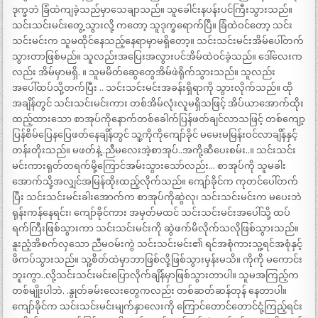
ဒုက္ခဘဲ ခြံထဲကျခဲ့သည်မှာသေချာသည်။ သူခေါင်းနပန်းပင်ကြီးသွားသည်။
သင်းသင်းမင်းတွေ့သွားလို့ ကတော့ သူဒုက္ခရောက်ပြီ။ ခြံထဲဝင်တော့ သင်း
သင်းမင်းက သူမထိုင်နေသည့်နေရာမှာမရှိတော့။ သင်းသင်းမင်းအိမ်ပေါ်တက်
သွားတာဖြစ်မည်။ သူလည်းအပြေးအလွားပင်အိမ်ထဲဝင်ခဲ့သည်။ ဒေါ်လေးက
လည်း အိမ်မှာမရှိ. ။ သူမမိတ်ဆွေတွေအိမ်ဖဲရိုက်သွားသည်။ သူလည်း
အပေါ်ထပ်သို့တက်ပြီး .. သင်းသင်းမင်းအခန်းရှိရာကို သွားလိုက်သည်။ ထို
အချိန်တွင် သင်းသင်းမင်းကား တစ်အိမ်လုံးလူမရှိသဖြင့် အိပ်ယာအောက်ထိုး
ထည့်ထားသော စာအုပ်ကိုနောက်တစ်ခေါက်ပြန်ဖတ်ချင်လာသဖြင့် တစ်ကျော့
ပြန်စိမ်ပြေနပြေဖတ်နေချိန်တွင် သူ့ကိုကိုကျော်ခိုင် မမေးမမြန်းဝင်လာချိန်နှင့်
တန်းတိုးသည်။ မဖတ်နဲ့..ညီမလေးအဲ့စာအုပ်..အကို့ဆီပေးစမ်း..။ သင်းသင်း
မင်းကားရုတ်တရက်မို့ကြောင်အမ်းသွားသော်လည်း… စာအုပ်ကို သူမခါး
အောက်သို့အလျှင်အမြန်ထိုးထည့်လိုက်သည်။ ကျော်ခိုင်က ကုတင်ပေါ်တက်
ပြီး သင်းသင်းမင်းခါးအောက်က စာအုပ်ကိုဆွဲလု၊ သင်းသင်းမင်းက မပေးဘဲ
ရုန်းကန်နေရင်း၊ ကျော်ခိုင်ကား အမှတ်မထင် သင်းသင်းမင်းအပေါ်သို့ ထပ်
ရက်ကြီးဖြစ်သွားကာ သင်းသင်းမင်းကို ဆွဲဖက်မိလိုက်သလိုဖြစ်သွားသည်။
နူးညံ့အိစက်လှသော ညီမဝမ်းကွဲ သင်းသင်းမင်း၏ ရင်အစုံကားသူ့ရင်အစုံနှင့်
ဖိကပ်သွားသည်။ သူ့စိတ်ထဲမှာဘာဖြစ်လို့ဖြစ်သွားမှန်းမသိ။ ကိုကို မကောင်း
ဘူးကွာ..လို့သင်းသင်းမင်းပြောလိုက်ချိန်မှာဖြစ်သွားတာပါ။ သူမအကြည့်က
တစ်မျိုးပါဘဲ. .နွုတ်ခမ်းလေးတွေကလည်း တစ်ဆတ်ဆန်တုန် နေတာပါ။
ကျော်ခိုင်က သင်းသင်းမင်းမျက်နှာလေးကို ကြောင်တောင်တောင်ငုံ့ကြည့်ရင်း