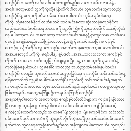
ကျော်ခိုင်အမေးကို သင်းသင်းမင်းကမျက်ရည်လေးကလယ်ကလယ်နဲ့…
အရမ်းတော့မနာပါဘူးကိုကိုလို့ပြောလိုက်ပါတယ်။ သူမလက်တွေကလည်း
ကျော်ခိုင်ရဲ့ ကျောကိုမမီမကမ်းဖက်ထားပါတယ်။ လုပ်..လုပ်ပါတော့
ကိုကို..ညီမလေးခံနိုင်ပါတယ်။ သင်းသင်းမင်းစကားဆုံးတာနဲ့ကျော်ခိုင်က
လည်းသင်းသင်းမင်းအဖုတ်လေးကို သူ့လီးကြီးကိုဆွဲထုတ်လိုက်ဆောင့်လိုက်
လုပ်ပါတော့တယ်။ အစကတော့ သင်းသင်းမင်းအနေနဲ့ နာကျင်သယောင်ခံစား
ရပေမဲ့ အချိန်အနည်းငယ်ကြာလာတာနဲ့အမျှ ပိုကောင်းလာပြီး ကျော်ခိုင်
ဆောင့်ချ လိုက်တိုင်း သူမကလည်းအောက်ကနေကော့ကော့ပေးလာပါတယ်။
အအ..ဆောင့်ပါ..ကိုကို..မရပ်ပါနဲ့ .. စွပ်ဒုတ်…အအ…သင်းသင်းကားကျော်ခိုင်
ကိုဖက်ထားသောလက်တွေပြုတ်ကျသွားပြီး မွေ့ယာစတွေကိုသူမလက်နဲ့
ကုတ်ခြစ်နေပါတယ်။ သူမခေါင်းကလည်း ဘယ်ညာယမ်းခါနေပါတယ်။
ကျော်ခိုင်ကလည်း သူဇာတ်ကားထဲတွေမှာမြင်နေကျအတိုင်း သင်းသင်းမင်းရဲ့
ခြေထောက်ကို သူ့ပုခုံးပေါ်ထမ်းတက်ပြီး သူ့လီးကို သင်းသင်းမင်းရဲ့အဖုတ်
ကျပ်ကျပ်စီးစီးလေးထဲ လိုးကောင်းကောင်းနဲ့လိုးနေပါတယ်။ ငယ်ရွယ်သူတွေ
ဖြစ်တာရယ်.. အတွေ့အကြုံမရှိတာရယ်ကြောင့် ကျော်ခိုင်
အချက်(၅၀)လောက် အရောက်မှာ ကျော်ခိုင်လီးထိပ်ဖျားက ကျင်ခနဲဖြစ်သွား
ပြီး လရေတွေပန်းထွက်ကုန်ပါတယ်။ သင်းသင်းမင်းက ကျော်ခိုင်ဆောင့်
ချက်(၄၀)လောက်ကတည်းက တစ်ချီပြီးသွားခဲ့ပါပြီ။ ကျော်ခိုင်က သင်းသင်း
မင်းစောက်ဖုတ်ထဲကလီးကို ဆွဲထုတ်လိုက်တဲ့အချိန်မှာ သင်းသင်းမင်းစောက်
ဖုတ်ထဲက သူ့လရေတွေနဲ့စောက်ရည်တွေ အန်ကျလာပါတော့တယ်။ သူလည်း