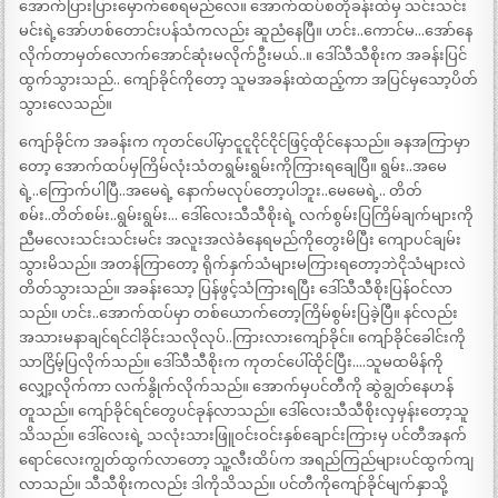
အောက်ပြားပြားမှောက်စေရမည်လေ။ အောက်ထပ်စတိုခန်းထဲမှ သင်းသင်း
မင်းရဲ့အော်ဟစ်တောင်းပန်သံကလည်း ဆူညံနေပြီ။ ဟင်း..ကောင်မ…အော်နေ
လိုက်တာမှတ်လောက်အောင်ဆုံးမလိုက်ဦးမယ်..။ ဒေါ်သီသီစိုးက အခန်းပြင်
ထွက်သွားသည်.. ကျော်ခိုင်ကိုတော့ သူမအခန်းထဲထည့်ကာ အပြင်မှသော့ပိတ်
သွားလေသည်။
ကျော်ခိုင်က အခန်းက ကုတင်ပေါ်မှာငူငူငိုင်ငိုင်ဖြင့်ထိုင်နေသည်။ ခနအကြာမှာ
တော့ အောက်ထပ်မှကြိမ်လုံးသံတရွမ်းရွမ်းကိုကြားရချေပြီ။ ရွမ်း..အမေ
ရဲ့..ကြောက်ပါပြီ..အမေရဲ့ နောက်မလုပ်တော့ပါဘူး..မေမေရဲ့.. တိတ်
စမ်း..တိတ်စမ်း..ရွမ်းရွမ်း… ဒေါ်လေးသီသီစိုးရဲ့ လက်စွမ်းပြကြိမ်ချက်များကို
ညီမလေးသင်းသင်းမင်း အလူးအလဲခံနေရမည်ကိုတွေးမိပြီး ကျောပင်ချမ်း
သွားမိသည်။ အတန်ကြာတော့ ရိုက်နှက်သံများမကြားရတော့ဘဲငိုသံများလဲ
တိတ်သွားသည်။ အခန်းသော့ ပြန်ဖွင့်သံကြားရပြီး ဒေါ်သီသီစိုးပြန်ဝင်လာ
သည်။ ဟင်း..အောက်ထပ်မှာ တစ်ယောက်တော့ကြိမ်စွမ်းပြခဲ့ပြီ။ နင်လည်း
အသားမနာချင်ရင်ငါခိုင်းသလိုလုပ်..ကြားလားကျော်ခိုင်။ ကျော်ခိုင်ခေါင်းကို
သာငြိမ့်ပြလိုက်သည်။ ဒေါ်သီသီစိုးက ကုတင်ပေါ်ထိုင်ပြီး….သူမထမိန်ကို
လျှော့လိုက်ကာ လက်နွိုက်လိုက်သည်။ အောက်မှပင်တီကို ဆွဲချွတ်နေဟန်
တူသည်။ ကျော်ခိုင်ရင်တွေပင်ခုန်လာသည်။ ဒေါ်လေးသီသီစိုးလှမှန်းတော့သူ
သိသည်။ ဒေါ်လေးရဲ့ သလုံးသားဖြူဝင်းဝင်းနှစ်ချောင်းကြားမှ ပင်တီအနက်
ရောင်လေးကျွတ်ထွက်လာတော့ သူ့လီးထိပ်က အရည်ကြည်များပင်ထွက်ကျ
လာသည်။ သီသီစိုးကလည်း ဒါကိုသိသည်။ ပင်တီကိုကျော်ခိုင်မျက်နှာသို့