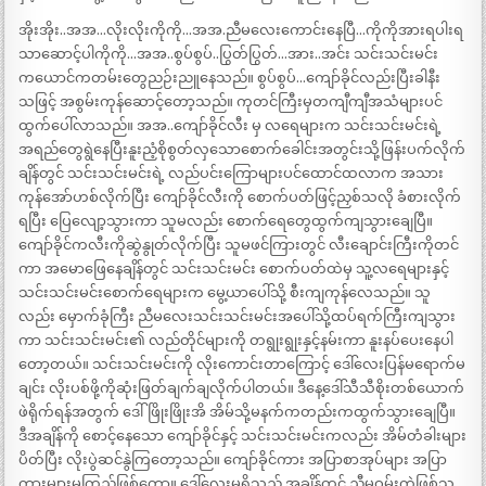
အိုးအိုး..အအ…လိုးလိုးကိုကို…အအ.ညီမလေးကောင်းနေပြီ…ကိုကိုအားရပါးရ
သာဆောင့်ပါကိုကို…အအ..စွပ်စွပ်..ပြွတ်ပြွတ်…အား..အင်း သင်းသင်းမင်း
ကယောင်ကတမ်းတွေညဉ်းညူနေသည်။ စွပ်စွပ်…ကျော်ခိုင်လည်းပြီးခါနီး
သဖြင့် အစွမ်းကုန်ဆောင့်တော့သည်။ ကုတင်ကြီးမှတကျီကျီအသံများပင်
ထွက်ပေါ်လာသည်။ အအ..ကျော်ခိုင်လီး မှ လရေများက သင်းသင်းမင်းရဲ့
အရည်တွေရွဲနေပြီးနူးညံ့စိုစွတ်လှသောစောက်ခေါင်းအတွင်းသို့ဖြန်းပက်လိုက်
ချိန်တွင် သင်းသင်းမင်းရဲ့ လည်ပင်းကြောများပင်ထောင်ထလာက အသား
ကုန်အော်ဟစ်လိုက်ပြီး ကျော်ခိုင်လီးကို စောက်ပတ်ဖြင့်ညှစ်သလို ခံစားလိုက်
ရပြီး ပြေလျော့သွားကာ သူမလည်း စောက်ရေတွေထွက်ကျသွားချေပြီ။
ကျော်ခိုင်ကလီးကိုဆွဲနွုတ်လိုက်ပြီး သူမဖင်ကြားတွင် လီးချောင်းကြီးကိုတင်
ကာ အမောဖြေနေချိန်တွင် သင်းသင်းမင်း စောက်ပတ်ထဲမှ သူ့လရေများနှင့်
သင်းသင်းမင်းစောက်ရေများက မွေ့ယာပေါ်သို့ စီးကျကုန်လေသည်။ သူ
လည်း မှောက်ခုံကြီး ညီမလေးသင်းသင်းမင်းအပေါ်သို့ထပ်ရက်ကြီးကျသွား
ကာ သင်းသင်းမင်း၏ လည်တိုင်များကို တရွုးရွုးနှင့်နမ်းကာ နူးနပ်ပေးနေပါ
တော့တယ်။ သင်းသင်းမင်းကို လိုးကောင်းတာကြောင့် ဒေါ်လေးပြန်မရောက်မ
ချင်း လိုးပစ်ဖို့ကိုဆုံးဖြတ်ချက်ချလိုက်ပါတယ်။ ဒီနေ့ဒေါ်သီသီစိုးတစ်ယောက်
ဖဲရိုက်ရန်အတွက် ဒေါ်ဖြိုးဖြိုးအိ အိမ်သို့မနက်ကတည်းကထွက်သွားချေပြီ။
ဒီအချိန်ကို စောင့်နေသော ကျော်ခိုင်နှင့် သင်းသင်းမင်းကလည်း အိမ်တံခါးများ
ပိတ်ပြီး လိုးပွဲဆင်နွဲကြတော့သည်။ ကျော်ခိုင်ကား အပြာစာအုပ်များ အပြာ
ကားများမကြည့်ဖြစ်တော့။ ဒေါ်လေးမရှိသည့် အချိန်တွင် ညီမဝမ်းကွဲဖြစ်သူ