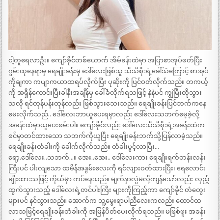
ငါ့တူရေလာဦး။ ကျော်ခိုင်တစ်ယောက် အိမ်ခန်းထဲမှာ အပြာစာအုပ်ဖတ်ပြီး
ဂွမ်းထုနေရာမှ ရေချိုးခန်းမှ ဒေါ်လေးဖြစ်သူ သီသီစိုးရဲ့ခေါ်သံကြောင့် စာအုပ်
ကိုချကာ ကပျာကယာထရပ်လိုက်ပြီး ပုဆိုးကို ပြင်ဝတ်လိုက်သည်။ တကယ့်
ကို အရှိန်ကောင်းပြီးခါနီးအချိန်မှ ခေါ်ခံလိုက်ရသဖြင့် နဲနဲပင် ကျွဲမြီးတိုသွား
သလို ရင်တုန်ပန်းတုန်လည်း ဖြစ်သွားသေးသည်။ ရေချိုးခန်းပြင်ဘက်ကနေ
မေးလိုက်သည်.. ဒေါ်လေးဘာယူပေးရမှာလည်း ဒေါ်လေးသဘက်မေ့ခဲ့လို့
အခန်းထဲမှာယူပေးစမ်းပါ။ ကျော်ခိုင်လည်း ဒေါ်လေးသီသီစိုးရဲ့အခန်းထဲက
စင်မှာတင်ထားသော သဘက်ကိုယူပြီး ရေချိုးခန်းဘက်သို့ပြန်လာခဲ့သည်။
ရေချိုးခန်းတံခါးကို ခေါက်လိုက်သည်။ တံခါးပွင့်လာပြီး…
ရော့.ဒေါ်လေး..သဘက်…။ အေး..အေး.. ဒေါ်လေးကား ရေချိုးရက်တန်းလန်း
ကြီးပင် ပါးလျသော ထမိန်အနွမ်းလေးကို ရင်လျားဝတ်ထားပြီး၊ ရေလောင်း
ချိုးထားသဖြင့် ကိုယ်မှာ ကပ်နေသည်။ မျက်နှာလွဲမလို့ကျန်သော်လည်း လှည့်
ထွက်သွားသည့် ဒေါ်လေးရဲ့တင်ပါးကြီး များကိုကြည့်ကာ ကျော်ခိုင် တံတွေး
များပင် နင်သွားသည်။ အောက်က သူ့မွေးရာပါညီလေးကလည်း ထောင်ထ
လာသဖြင့်ရေချိုးခန်းတံခါးကို အမြန်ပိတ်ပေးလိုက်ရသည်။ မဖြစ်ဖူး အခန်း