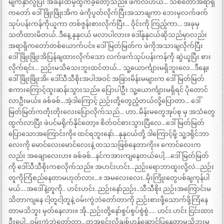
မျက်နှာလွဲပြီး အခန်းထဲမှထွက်ခဲ့တော့သည်။ ဖဲကလဲဟယ်… သစ်တောအရာရှိ
ကတော် ဒေါ်ဖြိုးဖြိုးအိက ဖဲကိုပွတ်လိုက်ပြီးအသာချကာ ဘေးမှလက်ဖက်
သုပ်ပန်းကန်ကိုယူကာ တစ်ဇွန်းစားလိုက်ပြီး… ဝိုင်းကို ကြည့်ကာ… အခုမှ
သတိထားမိတယ်..ဒီနေ့ နုနုငယ် မလာပါလား။ ဒေါ်နုနုငယ်ဆိုသည်မှာလည်း
အရာရှိကတော်တစ်ယောက်ပင်။ ဒေါ်မြတ်မြတ်က ဖဲကိုအသာချလိုက်ပြီး
ဒေါ်ဖြိုးဖြိုးအိပြန်ချထားလိုက်သော လက်ဖက်သုပ်ပန်းကန်ကို ဆွဲယူပြီး စား
လိုက်ရင်း… ညဉ်းမသိသေးဘူးထင်တယ်… သူ့ယောင်္ကျားမရှိဘူးလေ…ဒီနေ့။
ဒေါ်ဖြိုးဖြိုးအိ၊ ဒေါ်သီသီစိုးအပါအဝင် အခြားမိန်းမများက ဒေါ်မြတ်မြတ်
စကားကြောင့်ထူးဆန်းသွားသည်။ ပြောပါဦး သူ့ယောင်္ကျားမရှိရင် ပိုတောင်
လာဦးမယ်။ ခစ်ခစ်…အဲ့ဒါကြောင့် ညဉ်းတို့တွေညံ့တယ်လို့ပြောတာ… ဒေါ်
မြတ်မြတ်ကတိုးတိုးလေးပြောလိုက်သည်… ဟာ..မိန်းမတွေအုပ်စု မှ အသံတွေ
ထွက်လာပြီး ဖဲပင်မရိုက်နိုင်တော့။ စိတ်ဝင်စားသွားပြီလေ…ဒေါ်မြတ်မြတ်
ပြောသောအကြောင်းကို။ ထင်ရဘူးနော်…နုနုငယ်တို့ ဒါကြောင့်မို့ သူ့ဒရိုင်ဘာ
လေးကို မောင်လေးမောင်လေးနဲ့ တသသဖြစ်နေတာကိုး။ ကောင်လေးက
လည်း အချောလေးဟ။ ခစ်ခစ်…နင်ကအားကျနေတယ်ပေါ့….ဒေါ်မြတ်မြတ်
ကို ဒေါ်သီသီစိုးကစလိုက်သည်။ အဟင်းဟင်း…ညဉ်းရောဘာထူးလို့လဲ…ညဉ်း
တူကိုကြံစည်နေတာမဟုတ်လား…။ အမလေးလေး..မိုးကြိုးတွေပစ်ချကုန်ပါ
မယ်….အဒေါ်နဲ့တူကို.. ဟင်းဟင်း..ညဉ်းနော်ညဉ်း..သီသီစိုး ညဉ်းအကြောင်းမ
သိတာကျနေ ငါ့တူငါ့တူနဲ့ ဝမ်းကွဲဘဲတော်တာကို ညဉ်းစားဖို့သောက်ဖို့ကြံနေ
တာမသိဘူး မှတ်နေလား။ အို..ညဉ်းတို့နော်စွပ်စွပ်စွဲစွဲ….. ဟင်း.ဟင်း ငြင်းထား
ဦးပေါ့…ဝမ်းကွဲဘဲတော်တာ…တူအရင်းလိုချစ်ဟန်ဆောင်ပြနေတာမသိဘူးမ