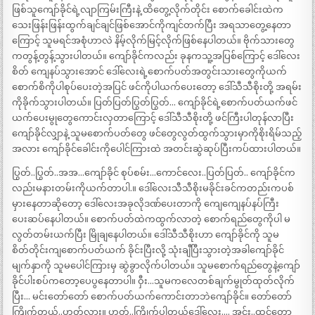
ဖြစ်သူကျော်ခိုင်ရဲ့လျာကြမ်းကြီးနဲ့ ထိတွေ့လိုက်တိုင်း စောက်ခေါင်းထဲက
သေးဖြန်းဖြန်းထွက်ချင်ချင်ဖြစ်အောင်ကိုကျင်တက်ပြီး အရသာတွေ့နေတာ
ကြောင့် သူမရင်အစုံဟာလဲ နိမ့်လိုက်မြင့်လိုက်ဖြစ်နေပါတယ်။ ဗိုက်သားတွေ
ကတွန့်တွန့်သွားပါတယ်။ ကျော်ခိုင်ကလည်း ခုနကသူ့အပြစ်ကြောင့် ဒေါ်လေး
စိတ် ကျေနပ်သွားအောင် ဒေါ်လေးရဲ့စောက်ပတ်အတွင်းသားတွေကိုယက်
စောက်စိကိုပါစုပ်ပေးတဲ့အပြင် ဖင်ကိုပါယက်ပေးတော့ ဒေါ်သီသီစိုးတို့ အရမ်း
ကိုခိုက်သွားပါတယ်။ ပြတ်ပြတ်ပြွတ်ပြွတ်… ကျော်ခိုင်ရဲ့စောက်ပတ်ယက်ဖင်
ယက်ပေးမွုတွေကောင်းလှတာကြောင့် ဒေါ်သီသီစိုးတို့ ဖင်ကြီးပါတုန်လာပြီး
ကျော်ခိုင်လျှာနဲ့ သူမစောက်ပတ်တွေ ဖင်တွေလွတ်ထွက်သွားမှာကိုစိုးရိမ်သည့်
အလား ကျော်ခိုင်ခေါင်းကိုပေါင်ကြားထဲ အတင်းဆွဲဆုပ်ပြီးကပ်ထားပါတယ်။
ပြွတ်..ပြွတ်..အအ…ကျော်ခိုင် စုပ်စမ်း…ကောင်လေး..ပြတ်ပြတ်.. ကျော်ခိုင်က
လည်းမနားတမ်းကိုယက်တာပါ.။ ဒေါ်လေးသီသီစိုးမခိုင်းခင်ကတည်းကပစ်
မှားနေတာဆိုတော့ ဒေါ်လေးအခုလိုဒဏ်ပေးတာကို ကျေကျေနပ်နပ်ကြီး
ပေးဆပ်နေပါတယ်။ စောက်ပတ်ထဲကထွက်လာတဲ့ စောက်ရည်တွေကိုပါ မ
လွတ်တမ်းယက်ပြီး မြိုချနေပါတယ်။ ဒေါ်သီသီစိုးဟာ ကျော်ခိုင်ကို သူမ
စိတ်တိုင်းကျစောက်ပတ်ယက် ခိုင်းပြီးလို့ သုံးချီပြီးသွားတဲ့အခါကျော်ခိုင်
မျက်နှာကို သူမပေါင်ကြားမှ ဆွဲခွာလိုက်ပါတယ်။ သူမစောက်ရည်တွေနဲ့ကျော်
ခိုင်ပါးစပ်ကတော့ပေပွနေတာပါ။ ဝှီး…သူမကလေတစ်ချက်မွုတ်ထုတ်လိုက်
ပြီး… မင်းတော်တော် စောက်ပတ်ယက်ကောင်းတာဘဲကျော်ခိုင်။ တော်တော်
ကြိုက်တယ်..ဟုတ်လား။ ဟုတ်..ကြိုက်ပါတယ်ဒေါ်လေး…. အင်း..ထင်တော့