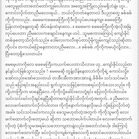
ပလွေမွုတ်တာတော်တော်ကျွမ်းပါလား အတွေ့အကြုံလည်းမရှိဘဲနဲ့။ ဟူး…
ကောင်းလိုက်တာညီမလေးရယ်… ဘယ်လိုတတ်နေတာလဲ ဒီပညာတွေ ခစ်ခစ်
ကိုကိုကလည်း.. မေမေကဖေဖေကြီးကိုဒီလိုလုပ်ပေးနေကျ။ ဖေဖေကြီး
ပြန်လာတဲ့နေ့တွေဆို အိပ်ခန်းထဲမှာလေ…။ မေမေက ဖေဖေကြီးကိုအဲ့လိုအမြဲ
လုပ်ပေးတာ ညီမလေးကချောင်းနေကျ။ ဟင်…သူမစကားကြောင့် ကျော်ခိုင်
တစ်ခုတော့သိလိုက်သည်။ ဒေါ်လေးကလီးစုပ်တာပိုမိုကျွမ်းကျင်သည်ဆိုတာ
ကိုပင်။ တကယ်ပြောနေတာလားညီမလေး….။ ခစ်ခစ်..ကိုကိုကမယုံလို့လား…
ပြီးတော့ရှိသေးတယ်။
မေမေ့ဟာကိုလေ ဖေဖေကြီးကယက်ပေးတာသိလား။ ဟု…ကျော်ခိုင်လည်တ
နင်နင်ပင်ဖြစ်သွားသည်။ ံ မေမေဆို တွန့်လိန်နေတာဘဲကိုကိုရဲ့ ကောင်းလို့။
အော်လည်းအော်သေးတယ် တအီးအီးတအားအားနဲ့..ခိခိခိ။ သင်းသင်းမင်း
သည် ပြောရင်းအနည်းငယ် ရှက်သွားသဖြင့်စကားစရပ်လိုက်သေးသည်။ ကို
ကို့ဟာကြီးက မာနေပြီလေ..ကိုကိုလို့ခေါင်းလေးငုံ့ရင်း ပြောလိုက်ပါတယ်။
သင်းသင်းမင်းလိုချင်နေပြီဆိုတာကျော်ခိုင်သိလိုက်တဲ့အတွက်…။ ညီမလေး
လေးဖက်ထောက်လိုက်ပါလား။ ကိုကိုနောက်ကနေလိုးမယ် လို့ပြောလိုက်တဲ့
အခါ။ သင်းသင်းမင်းကလည်း ခေသူမဟုတ်တဲ့အတွက် ကိုကိုသူမကို လေး
ဖက်ထောက်လိုးတော့မယ် ဆိုတာ သဘောပေါက်ပါတယ်။ လေးဖက်ထောက်
လိုးတဲ့ ပုံစံကိုသူမအရမ်းသဘောကျတာနဲ့လည်းအတော်ဘဲပေါ့။ ဒါကြောင့်
လေးဖက်ထောက်ပြီး ဖင်လုံးလုံးကျစ်ကျစ်လေးကို ထောင်ပေးထားပါတယ်။