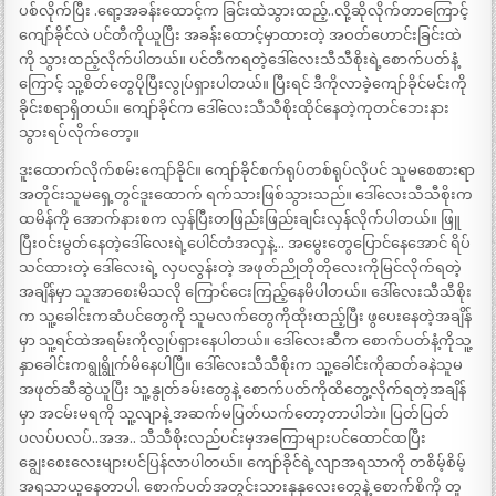
ပစ်လိုက်ပြီး .ရော့အခန်းထောင့်က ခြင်းထဲသွားထည့်..လို့ဆိုလိုက်တာကြောင့်
ကျော်ခိုင်လဲ ပင်တီကိုယူပြီး အခန်းထောင့်မှာထားတဲ့ အဝတ်ဟောင်းခြင်းထဲ
ကို သွားထည့်လိုက်ပါတယ်။ ပင်တီကရတဲ့ဒေါ်လေးသီသီစိုးရဲ့စောက်ပတ်နံ့
ကြောင့် သူ့စိတ်တွေပိုပြီးလွုပ်ရှားပါတယ်။ ပြီးရင် ဒီကိုလာခဲ့ကျော်ခိုင်မင်းကို
ခိုင်းစရာရှိတယ်။ ကျော်ခိုင်က ဒေါ်လေးသီသီစိုးထိုင်နေတဲ့ကုတင်ဘေးနား
သွားရပ်လိုက်တော့။
ဒူးထောက်လိုက်စမ်းကျော်ခိုင်။ ကျော်ခိုင်စက်ရုပ်တစ်ရုပ်လိုပင် သူမစေစားရာ
အတိုင်းသူမရှေ့တွင်ဒူးထောက် ရက်သားဖြစ်သွားသည်။ ဒေါ်လေးသီသီစိုးက
ထမိန်ကို အောက်နားစက လှန်ပြီးတဖြည်းဖြည်းချင်းလှန်လိုက်ပါတယ်။ ဖြူ
ပြီးဝင်းမွတ်နေတဲ့ဒေါ်လေးရဲ့ပေါင်တံအလှနဲ့… အမွေးတွေပြောင်နေအောင် ရိပ်
သင်ထားတဲ့ ဒေါ်လေးရဲ့ လှပလွန်းတဲ့ အဖုတ်ညိုတိုတိုလေးကိုမြင်လိုက်ရတဲ့
အချိန်မှာ သူအာစေးမိသလို ကြောင်ငေးကြည့်နေမိပါတယ်။ ဒေါ်လေးသီသီစိုး
က သူ့ခေါင်းကဆံပင်တွေကို သူမလက်တွေကိုထိုးထည့်ပြီး ဖွပေးနေတဲ့အချိန်
မှာ သူ့ရင်ထဲအရမ်းကိုလွုပ်ရှားနေပါတယ်။ ဒေါ်လေးဆီက စောက်ပတ်နံ့ကိုသူ့
နှာခေါင်းကရွုရွိုက်မိနေပါပြီ။ ဒေါ်လေးသီသီစိုးက သူ့ခေါင်းကိုဆတ်ခနဲသူမ
အဖုတ်ဆီဆွဲယူပြီး သူ့နွုတ်ခမ်းတွေနဲ့ စောက်ပတ်ကိုထိတွေ့လိုက်ရတဲ့အချိန်
မှာ အငမ်းမရကို သူ့လျာနဲ့ အဆက်မပြတ်ယက်တော့တာပါဘဲ။ ပြတ်ပြတ်
ပလပ်ပလပ်..အအ.. သီသီစိုးလည်ပင်းမှအကြောများပင်ထောင်ထပြီး
ချွေးစေးလေးများပင်ပြန်လာပါတယ်။ ကျော်ခိုင်ရဲ့လျာအရသာကို တစိမ့်စိမ့်
အရသာယူနေတာပါ. စောက်ပတ်အတွင်းသားနုနုလေးတွေနဲ့ စောက်စိကို တူ