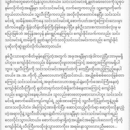
သူ့စိတ်တွေဖောက်ပြန်သွားပါတယ်။ သင်းသင်းမင်းရဲ့နွုတ်ခမ်းလေးကိုသူစုပ်
နမ်းလိုက်တဲ့အချိန်မှာ သင်းသင်းမင်းရဲ့ လက်တွေကလည်း သူ့ကျောကိုဖက်
တွယ်လာပါတယ်။ သူ့လီးကြီးကလည်း အလိုလိုမာတောင်နေပြီး သင်းသင်း
မင်းရဲ့ ထမိန်အပေါ်ကနေ သင်းသင်းမင်းရဲ့စောက်ပတ်အကွဲကြောင်းလေးမှာ
ထိကပ်နေပြီး ရှိန်းတိန်းတိန်းကြီးဖြစ်နေပါပြီ။ နှစ်ဦးသားစကားတစ်လုံးမှ မ
ပြောဖြစ်ဘဲ အပြန်အလှန် နမ်းရွုပ်နေကြရင်း ကျော်ခိုင်လက်ကလည်း သင်း
သင်းမင်းရဲ့ထမိန်ကို ချွတ်ချလိုက်သလိုသင်းသင်းမင်းကလည်း ကျော်ခိုင်
ပုဆိုးကိုဆွဲချွတ်လိုက်ပါတော့တယ်။
နှစ်ဦးသားရာဂစိတ်မွန်နေကြတဲ့အတွက် အခုအချိန်မှာအဲ့ဒါကလွဲပြီးဘာမှမရှိ
ပါဘူး။ ကျော်ခိုင်ကလည်း မိန်းမမလိုးဖူးတာကြောင့် အတွေ့အကြုံကမရှိပါ
ဘူး။ သူ့လီးကြီးကို သင်းသင်းမင်းအဖုတ်ထဲကို တေ့ပြီးထိုးထည့်ကြည့်နေပါ
တယ်။ အ..အ..ကိုကို..ညီမလေးဟာကွဲပြီထင်တယ်.. အပျိုစစ်စစ်လေးဖြစ်တာ
ကြောင့် သင်းသင်းမင်းရဲ့အဖုတ်လေးဟာအရွယ်နဲ့မလိုက်အောင်ကြီးနေတဲ့
ကျော်ခိုင်လီးကြီးကို ရုတ်တရက်လက်ခံဖို့ခက်ခဲနေတာကြောင့် ကျော်ခိုင်
လည်း ချော့သွင်းနေရပါတယ်။ သူလည်းစားတော့မစားသာပါဘူး သင်းသင်း
မင်းရဲ့စောက်ခေါင်းကျပ်ကျပ်ရဲ့ ညှစ်အားကြောင့် သူ့လီးကိုပြုတ်တူနဲ့ညှစ်
ထားသလိုပါဘဲ။ ဒါကြောင့်အားစိုက်ပြီး ဆောင့်ထည့်လိုက်ရာ ဖော့တုံးလိုနူးညံ့
တဲ့အရာလိုနဲ့ သူ့လီးထိပ်ဖျားနဲ့ထိကပ်သွားချိန်မှာ သင်းသင်းမင်းမျက်ရည်
လေးဝိုင်းသွားပါတယ်။ စောက်ပတ်မှာရှိတဲ့အပျိုစင်အမြေးပါးလေးကို ကိုကို
ကျော်ခိုင်ရဲ့လီးကြီးကထိုးခွဲသွားတာကိုး။ အရမ်းနာသွားလားညီမလေး…