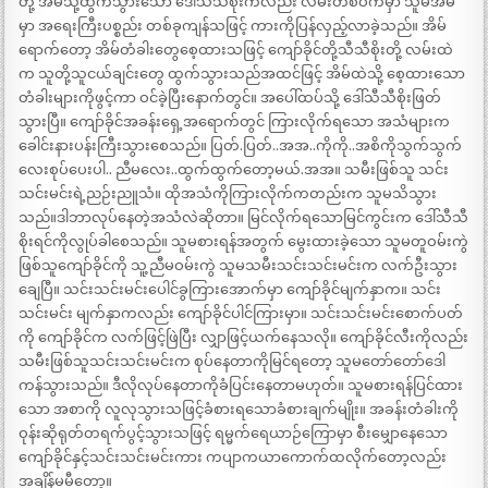
တို့ အိမ်သို့ထွက်သွားသော ဒေါ်သီသီစိုးကလည်း လမ်းတစ်ဝက်မှာ သူမအိမ်
မှာ အရေးကြီးပစ္စည်း တစ်ခုကျန်သဖြင့် ကားကိုပြန်လှည့်လာခဲ့သည်။ အိမ်
ရောက်တော့ အိမ်တံခါးတွေစေ့ထားသဖြင့် ကျော်ခိုင်တို့သီသီစိုးတို့ လမ်းထဲ
က သူတို့သူငယ်ချင်းတွေ ထွက်သွားသည်အထင်ဖြင့် အိမ်ထဲသို့ စေ့ထားသော
တံခါးများကိုဖွင့်ကာ ဝင်ခဲ့ပြီးနောက်တွင်။ အပေါ်ထပ်သို့ ဒေါ်သီသီစိုးဖြတ်
သွားပြီ။ ကျော်ခိုင်အခန်းရှေ့အရောက်တွင် ကြားလိုက်ရသော အသံများက
ခေါင်းနားပန်းကြီးသွားစေသည်။ ပြတ်.ပြတ်..အအ..ကိုကို..အစိကိုသွက်သွက်
လေးစုပ်ပေးပါ.. ညီမလေး..ထွက်ထွက်တော့မယ်.အအ။ သမီးဖြစ်သူ သင်း
သင်းမင်းရဲ့ညဉ်းညူသံ။ ထိုအသံကိုကြားလိုက်ကတည်းက သူမသိသွား
သည်။ဒါဘာလုပ်နေတဲ့အသံလဲဆိုတာ။ မြင်လိုက်ရသောမြင်ကွင်းက ဒေါ်သီသီ
စိုးရင်ကိုလွုပ်ခါစေသည်။ သူမစားရန်အတွက် မွေးထားခဲ့သော သူမတူဝမ်းကွဲ
ဖြစ်သူကျော်ခိုင်ကို သူ့ညီမဝမ်းကွဲ သူမသမီးသင်းသင်းမင်းက လက်ဦးသွား
ချေပြီ။ သင်းသင်းမင်းပေါင်ခွကြားအောက်မှာ ကျော်ခိုင်မျက်နှာက။ သင်း
သင်းမင်း မျက်နှာကလည်း ကျော်ခိုင်ပါင်ကြားမှာ။ သင်းသင်းမင်းစောက်ပတ်
ကို ကျော်ခိုင်က လက်ဖြင့်ဖြဲပြီး လျှာဖြင့်ယက်နေသလို။ ကျော်ခိုင်လီးကိုလည်း
သမီးဖြစ်သူသင်းသင်းမင်းက စုပ်နေတာကိုမြင်ရတော့ သူမတော်တော်ဒေါ
ကန်သွားသည်။ ဒီလိုလုပ်နေတာကိုခံပြင်းနေတာမဟုတ်။ သူမစားရန်ပြင်ထား
သော အစာကို လူလုသွားသဖြင့်ခံစားရသောခံစားချက်မျိုး။ အခန်းတံခါးကို
ဝုန်းဆိုရုတ်တရက်ပွင့်သွားသဖြင့် ရမ္မက်ရေယာဉ်ကြောမှာ စီးမျှောနေသော
ကျော်ခိုင်နှင့်သင်းသင်းမင်းကား ကပျာကယာကောက်ထလိုက်တော့လည်း
အချိန်မမီတော့။