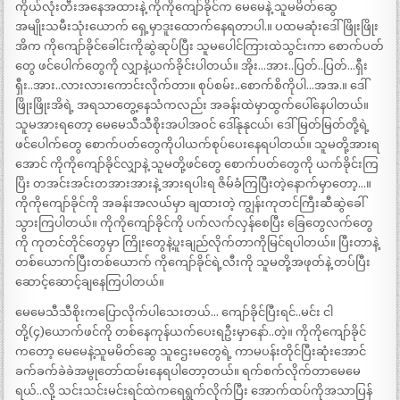
ကိုယ်လုံးတီးအနေအထားနဲ့ ကိုကိုကျော်ခိုင်က မေမေနဲ့ သူမမိတ်ဆွေ
အမျိုးသမီးသုံးယောက် ရှေ့မှာဒူးထောက်နေရတာပါ.။ ပထမဆုံးဒေါ်ဖြိုးဖြိုး
အိက ကိုကျော်ခိုင်ခေါင်းကိုဆွဲဆုပ်ပြီး သူမပေါင်ကြားထဲသွင်းကာ စောက်ပတ်
တွေ ဖင်ပေါက်တွေကို လျှာနဲ့ယက်ခိုင်းပါတယ်။ အိုး…အား..ပြတ်..ပြတ်…ရှီး
ရှီး..အား..လားလားကောင်းလိုက်တာ။ စုပ်စမ်း..စောက်စိကိုပါ…အအ.။ ဒေါ်
ဖြိုးဖြိုးအိရဲ့ အရသာတွေ့နေသံကလည်း အခန်းထဲမှာထွက်ပေါ်နေပါတယ်။
သူမအားရတော့ မေမေသီသီစိုးအပါအဝင် ဒေါ်နုနုငယ်၊ ဒေါ်မြတ်မြတ်တို့ရဲ့
ဖင်ပေါက်တွေ စောက်ပတ်တွေကိုပါယက်စုပ်ပေးနေရပါတယ်။ သူမတို့အားရ
အောင် ကိုကိုကျော်ခိုင်လျှာနဲ့ သူမတို့ဖင်တွေ စောက်ပတ်တွေကို ယက်ခိုင်းကြ
ပြိး တအင်းအင်းတအားအားနဲ့ အားရပါးရ ဇိမ်ခံကြပြီးတဲ့နောက်မှာတော့…။
ကိုကိုကျော်ခိုင်ကို အခန်းအလယ်မှာ ချထားတဲ့ ကျွန်းကုတင်ကြီးဆီဆွဲခေါ်
သွားကြပါတယ်။ ကိုကိုကျော်ခိုင်ကို ပက်လက်လှန်စေပြီး ခြေတွေလက်တွေ
ကို ကုတင်တိုင်တွေမှာ ကြိုးတွေနဲ့ပူးချည်လိုက်တာကိုမြင်ရပါတယ်။ ပြီးတာနဲ့
တစ်ယောက်ပြီးတစ်ယောက် ကိုကျော်ခိုင်ရဲ့လီးကို သူမတို့အဖုတ်နဲ့ တပ်ပြီး
ဆောင့်ဆောင့်ချနေကြပါတယ်။
မေမေသီသီစိုးကပြောလိုက်ပါသေးတယ်… ကျော်ခိုင်ပြီးရင်..မင်း ငါ
တို့(၄)ယောက်ဖင်ကို တစ်နေကုန်ယက်ပေးရဦးမှာနော်..တဲ့။ ကိုကိုကျော်ခိုင်
ကတော့ မေမေနဲ့သူမမိတ်ဆွေ သူဌေးမတွေရဲ့ ကာမပန်းတိုင်ပြီးဆုံးအောင်
ခက်ခက်ခဲခဲအမွုတော်ထမ်းနေရပါတော့တယ်။ ရက်စက်လိုက်တာမေမေ
ရယ်..လို့ သင်းသင်းမင်းရင်ထဲကရေရွက်လိုက်ပြီး အောက်ထပ်ကိုအသာပြန်