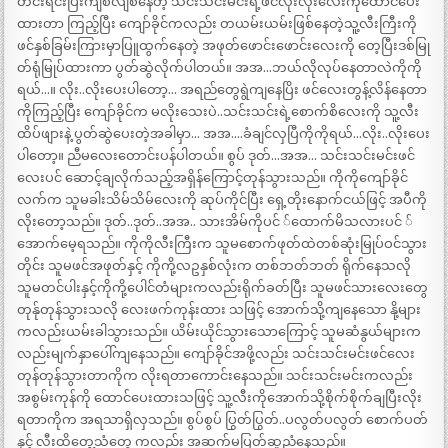
တင်းရင်းပြီးကျစ်လျစ်နေတဲ့ သင်းသင်းမင်းရဲ့ဖင်လုံးလုံးလေးကိုထောင်ပေး
ထားတာ ကြည့်ပြီး ကျော်ခိုင်ကလည်း တယမ်းယမ်းဖြစ်နေတဲ့သူ့လီးကြီးကို
ဖင်နှစ်ခြမ်းကြားမှာပြူထွက်နေတဲ့ အဖုတ်ဖောင်းဖောင်းလေးကို တေ့ပြီးဒစ်မြု
တ်ရုံမြုပ်ထားကာ ပွတ်ဆွဲလိုက်ပါတယ်။ အအ…ဘယ်လိုလုပ်နေတာလဲကိုကို
ရယ်…။ လိုး..လိုးပေးပါတော့… အရည်တွေရွဲကျနေပြိး ဖင်လေးတွန့်လိန်နေတာ
ကိုကြည့်ပြီး ကျော်ခိုင်က မလိုးသေးပဲ..သင်းသင်းရဲ့စောက်စိလေးကို သူ့လီး
ထိပ်ဖျားနဲ့ ပွတ်ဆွဲပေးတဲ့အခါမှာ… အအ….ခံချင်လှပြီကိုကိုရယ်…လိုး..လိုးပေး
ပါတော့။ ညီမလေးတောင်းပန်ပါတယ်။ စွပ် ဒုတ်…အအ… သင်းသင်းမင်းဖင်
လေးပင် ဆောင့်ချလိုက်သည့်အရှိန်ကြောင့်တုန်သွားသည်။ ကိုကိုကျော်ခိုင်
လက်က သူမခါးသိမ်သိမ်လေးကို ဆုပ်ကိုင်ပြီး ရှေ့တိုးနောက်ငယ်ဖြင့် အပီကို
လိုးတော့သည်။ ဒုတ်..ဒုတ်..အအ.. သားအိမ်ကိုပင် ်ထောက်မိသလားပင် ်
အောက်မေ့ရသည်။ ကိုကိုလီးကြီးက သူမစောက်ဖုတ်ထဲတစ်ဆုံးမြုပ်ဝင်သွား
တိုင်း သူမဖင်အဖုတ်နှင့် ကိုကို့လဥနှစ်လုံးက တစ်ဘတ်ဘတ် ရိုက်နေသလို
သူမတင်ပါးနှင့်ကိုကို့ပေါင်တံများကလည်းရိုက်ခတ်ပြီး သူမဖင်သားလေးတွေ
တုန်ုတုန်သွားသလို လေးဖက်ကုန်းထား သဖြင့် အောက်သို့ကျနေသော နို့များ
ကလည်းယမ်းခါသွားသည်။ ယိမ်းယိုင်သွားသောကြောင့် သူမဆံနွယ်များက
လည်းမျက်နှာပေါ်ကျနေသည်။ ကျော်ခိုင်အဖို့လည်း သင်းသင်းမင်းဖင်လေး
တုန်တုန်သွားတာကိုက လိုးရတာကောင်းနေသည်။ သင်းသင်းမင်းကလည်း
အစွမ်းကုန်ကို ထောင်ပေးထားသဖြင့် သူ့လီးကိုအောက်သို့စိုက်စိုက်ချပြီးလိုး
ရတာကိုက အရသာရှိလှသည်။ စွပ်စွပ် ပြွတ်ပြွတ်..ပလွတ်ပလွတ် စောက်ပတ်
နှင့် လီးထိတွေ့သံတွေ ကလည်း အဆက်မပြတ်ဆူညံနေသည်။