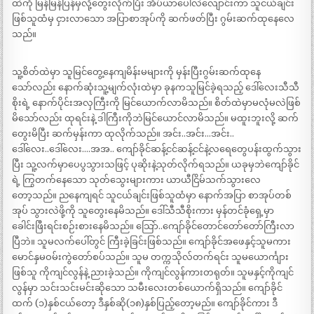
ထဲကို မြန်မြန်ပြန်မှလို့တွေးလိုက်ပြီး အိပ်ယာပေါ်လဲလျောင်းကာ သူငယ်ချင်း
ဖြစ်သူထံမှ ငှားလာသော အပြာစာအုပ်ကို ဆက်ဖတ်ပြီး ဂွမ်းဆက်ထုနေလေ
သည်။
သူ့စိတ်ထဲမှာ သူမြင်တွေ့နေကျမိန်းမများကို မှန်းပြီးဂွမ်းဆက်ထုနေ
သော်လည်း နောက်ဆုံးသူ့မျက်လုံးထဲမှာ ခုနကသူမြင်ခဲ့ရသည့် ဒေါ်လေးသီသီ
စိုးရဲ့ နောက်ပိုင်းအလှကြီးကို မြင်ယောက်လာမိသည်။ စိတ်ထဲမှာမလုံမလဲဖြစ်
မိသော်လည်း ထုရင်းနဲ့ ဒါကြီးကိုဘဲမြင်ယောင်လာမိသည်။ မထူးဘူးလို့ ဆက်
တွေးမိပြီး ဆက်မှန်းကာ ထုလိုက်သည်။ အင်း..အင်း…အင်း..
ဒေါ်လေး..ဒေါ်လေး….အအ.. ကျော်ခိုင်ဆန့်ငင်ဆန့်ငင်နဲ့လရေတွေပန်းထွက်သွား
ပြီး သူ့လက်မှာပေပွသွားသဖြင့် ပုဆိုးနဲ့သုတ်လိုက်ရသည်။ ယခုမှဘဲကျော်ခိုင်
ရဲ့ ကြွတက်နေသော သုတ်သွေးများကား ယာယီငြိမ်သက်သွားလေ
တော့သည်။ ညနေကျရင် သူငယ်ချင်းဖြစ်သူထံမှာ နောက်အပြာ စာအုပ်တစ်
အုပ် သွားလဲဖို့ကို သူတွေးနေမိသည်။ ဒေါ်သီသီစိုးကား မှန်တင်ခုံရှေ့မှာ
ခေါင်းဖြီးရင်းစဉ်းစားနေမိသည်။ သြော်..ကျော်ခိုင်တောင်တော်တော်ကြီးလာ
ပြီဘဲ။ သူမလက်ပေါ်တွင် ကြီးခဲ့ခြင်းဖြစ်သည်။ ကျော်ခိုင်အဖေနှင့်သူမကား
မောင်နှမဝမ်းကွဲတော်စပ်သည်။ သူမ တက္ကသိုလ်တက်ရင်း သူမယောင်္ကျား
ဖြစ်သူ ကိုကျင်လွန်နဲ့ ညားခဲ့သည်။ ကိုကျင်လွန်ကားတရုတ်။ သူမနှင့်ကိုကျင်
လွန်မှာ သင်းသင်းမင်းဆိုသော သမီးလေးတစ်ယောက်ရှိသည်။ ကျော်ခိုင်
ထက် (၁)နှစ်ငယ်တော့ ဒီနှစ်ဆို(၁၈)နှစ်ပြည့်တော့မည်။ ကျော်ခိုင်ကား ဒီ