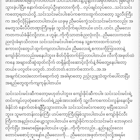
ခဏအမောဖြေလိုက်ပါတယ်။ သင်းသင်းမင်းနဲ့သူနဲ့ဟာအမှတ်မထင် ဖြစ်ပျက်
သွားခဲ့ပါပြီ။ နောက်ထပ်လုပ်ဦးမှာလားကိုကို… လုပ်ချင်လုပ်လေ…သင်းသင်း
ကတော့ရတယ်လို့..သင်းသင်းမင်းပါးစပ်ကစကားထွက်လာတော့ သူ့လီးကြီး
က အလိုလိုပြန်မာလာပါတယ်။ ယခုမှ ညီမဝမ်းကွဲသင်းသင်းမင်းကလည်း အ
မေတူသမီးပီပီတဏှာကြီးမှန်း သူသိလိုက်ရပါတယ်။ ဟင်း..ဟင်း..ညီမလေး
ကတကယ်ခံနိုင်လို့လား..။ ဟွန်း..ကိုကိုသာတစ်ညလုံးလိုး…ညီမလေးကတစ်
ညလုံးခံမှာသိလား။ သင်းသင်းမင်းပါးစပ်ကနေ သူ့စကားထက်သာတဲ့
စကားလုံးတွေပါ ထွက်ကျလာပါတယ်။ ညီမလေးရဲ့စကားကိုကြားတာနဲ့
ကျော်ခိုင်ကလည်းမနေပါဘူး။ စိတ်ပိုမိုတက်ကြွလာပါတယ်။ လီးကိုအဖုတ်ထဲ
ကနေ အဖျားထိဆွဲထုတ်လိုက် တရှိန်ထိုးဆောင့်လိုက်နဲ့ ဇိမ်တွေ့နေပါတော့
တယ်။ ပလွတ်။ ပလွတ်..ဘတ်ဘတ်.ဘောက်ဘောက်…အ.အ
အချက်(၁၀၀)လောက်ရောက်တဲ့ အခါမှာတော့ ညဉ်းညူသံထွက်ပေါ်လာပြီး
အရည်တွေထွက်ကျကုန်ပါတယ်။
သင်းသင်းမင်းဆီကတော့မဟုတ်ပါဘူး။ ကျော်ခိုင်ဆီကပါ။ သင်းသင်းမင်းရဲ့
တင်းကျပ်လှတဲ့စောက်ပတ်ရဲ့ညှစ်အားဒဏ်ကို သူ့လီးကကောင်းလွန်းနေလို့မ
ခံနိုင်ဘဲ နောက်တစ်ချီပြီးသွားတာပါ။ သင်းသင်းမင်းကတော့ မပြီးသေးပါ
ဘူး။ သူမကတန်းလန်းကြီး ဟပ်ကော့ကြီးဖြစ်သွားပါတယ်။ ကျော်ခိုင်လီး
ကြီးကအနည်းငယ်ပျော့သွားပါတယ်။ ကျော်ခိုင်ကသင်းသင်းမင်း ဘေးမှာလဲ
လိုက်ပြီး အမောဖြေနေပါတယ်။ ဟွန်း…ကိုကိုကလည်း…နည်းနည်းလေး
တောင်မစောင့်ဘူးနော်။.ညီမလေးကို…. ညီမလေးအဖုတ်ကလိုးလို့အရမ်း