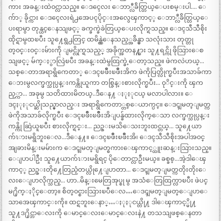
ကား အခန္းထဲ၀င္လာသည္။ ေဒၚေလး ေဘာ္လီခ်ိတ္တြယ္ေပးစမ္းပါ…. ေ
က်ာ္ ခိုင္ကား ေဒၚေလးရဲ႕အေပၚပိုင္းအလွေၾကာင့္ ေဘာ္လီခ်ိတ္တြယ္ေ
ပးရာမွာ တုန္ယင္ေနသျဖင့္ ခက္ခက္ခဲခဲတြယ္ေပးလိုက္ရသည္။ ေဒၚသီသီစိုး
ထိုင္ရာမွထၿပီး သူ႔ေရွ႕တြင္ ထမိန္လွဲေနသည့္အခ်ိန္မွာ သလုံးသား တုတ္တု
တ္၀င္း၀င္းမ်ားကို ျမင္လိုက္ရသည့္ အခိုက္အတန႔္ကား သူ႔ရင္ကို ဖိုသြားေစ
သျဖင့္ မ်က္ႏွာလြဲၿပီး အခန္းထဲမွထြက္ခဲ့ေတာ့သည္။ ဖဲကလဲဟယ္…
သစ္ေတာအရာရွိကေတာ္ ေဒၚၿဖိဳးၿဖိဳးအိက ဖဲကိုပြတ္လိုက္ၿပီးအသာခ်ကာ
ေဘးမွလက္ဖက္သုပ္ပန္းကန္ကိုယူကာ တစ္ဇြန္းစားလိုက္ၿပီး… ၀ုိင္းကို ၾက
ည့္ကာ… အခုမွ သတိထားမိတယ္..ဒီေန႔ ႏုႏုငယ္ မလာပါလား။ ေ
ဒၚႏုႏုငယ္ဆိုသည္မွာလည္း အရာရွိကေတာ္တစ္ေယာက္ပင္။ ေဒၚျမတ္ျမတ္က
ဖဲကိုအသာခ်လိုက္ၿပီး ေဒၚၿဖိဳးၿဖိဳးအိျပန္ခ်ထားလိုက္ေသာ လက္ဖက္သုပ္ပန္း
ကန္ကို ဆြဲယူၿပီး စားလိုက္ရင္း… ညဥ္းမသိေသးဘူးထင္တယ္… သူ႔ေယာ
က်ၤားမရွိဘူးေလ…ဒီေန႔။ ေဒၚၿဖိဳးၿဖိဳးအိ၊ ေဒၚသီသီစိုးအပါအ၀င္
အျခားမိန္းမမ်ားက ေဒၚျမတ္ျမတ္စကားေၾကာင့္ထူးဆန္းသြားသည္။
ေျပာပါဦး သူ႔ေယာက်ၤားမရွိရင္ ပိုေတာင္လာဦးမယ္။ ခစ္ခစ္…အဲ့ဒါေၾ
ကာင့္ ညဥ္းတို႔ေတြညံ့တယ္လို႔ေျပာတာ… ေဒၚျမတ္ျမတ္ကတိုးတိုးေ
လးေျပာလိုက္သည္… ဟာ..မိန္းမေတြအုပ္စု မွ အသံေတြထြက္လာၿပီး ဖဲပင္
မ႐ိုက္ႏိုင္ေတာ့။ စိတ္၀င္စားသြားၿပီေလ…ေဒၚျမတ္ျမတ္ေျပာေ
သာအေၾကာင္းကို။ ထင္ရဘူးေနာ္…ႏုႏုငယ္တို႔ ဒါေၾကာင့္မို႔
သူ႔ဒ႐ိုင္ဘာေလးကို ေမာင္ေလးေမာင္ေလးနဲ႔ တသသျဖစ္ေနတာ