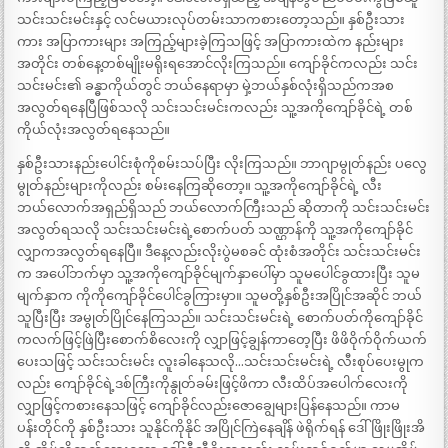
သင်းသင်းမင်းနှင့် လင်မယားလုပ်တမ်းသာကစားတော့သည်။ နှစ်ဦးသား
ကား အပြာကားများ အကြည့်များခဲ့ကြသဖြင့် အပြာကားထဲက နည်းများ
အတိုင်း တစ်နေ့တစ်မျိုးမရိုးရအောင်လိုးကြသည်။ ကျော်ခိုင်ကလည်း သင်း
သင်းမင်း၏ ခန္ဓာကိုယ်တွင် ဘယ်နေရာမှာ မှဲ့ဘယ်နှစ်လုံးရှိသည်ကအစ
အလွတ်ရနေပြီဖြစ်သလို သင်းသင်းမင်းကလည်း သူ့အကိုကျော်ခိုင်ရဲ့ တစ်
ကိုယ်လုံးအလွတ်ရနေသည်။
နှစ်ဦးသားနည်းပေါင်းစုံကိုစမ်းသပ်ပြီး လိုးကြသည်။ ဘာဂျာမွုတ်နည်း ပလွေ
မွုတ်နည်းများကိုလည်း စမ်းနေကြဆိုတော့။ သူ့အကိုကျော်ခိုင်ရဲ့ လီး
ဘယ်လောက်အရှည်ရှိသည် ဘယ်လောက်ကြီးသည် ဆိုတာကို သင်းသင်းမင်း
အလွတ်ရသလို သင်းသင်းမင်းရဲ့စောက်ပတ် သဏ္ဌာန်ကို သူ့အကိုကျော်ခိုင်
လျှာကအလွတ်ရနေပြီ။ ဒီနေ့လည်းလိုးပွဲမစခင် ထုံးစံအတိုင်း သင်းသင်းမင်း
က အပေါ်ဘက်မှာ သူ့အကိုကျော်ခိုင်မျက်နှာပေါ်မှာ သူမပေါင်ခွထားပြီး သူမ
မျက်နှာက ကိုကိုကျော်ခိုင်ပေါင်ခွကြားမှာ။ သူမတို့နှစ်ဦးအပြိုင်အဆိုင် ဘယ်
သူပြီးပြီး အမွုတ်ပြိုင်နေကြသည်။ သင်းသင်းမင်းရဲ့ စောက်ပတ်ကိုကျော်ခိုင်
ကလက်ဖြင့်ဖြဲပြီးစောက်စိလေးကို လျှာဖြင့်ချွန်ကာတေ့ပြီး ဖိဖိဝိုက်ဝိုက်ယက်
ပေးသဖြင့် သင်းသင်းမင်း လူးခါနေသလို…သင်းသင်းမင်းရဲ့ လီးစုပ်ပေးမွုက
လည်း ကျော်ခိုင်ရဲ့ဒစ်ကြီးကိုနွုတ်ခမ်းဖြင့်ဖိကာ လီးထိပ်အပေါက်လေးကို
လျှာဖြင့်ကစားနေသဖြင့် ကျော်ခိုင်လည်းဇောချွေများပြန်နေသည်။ ကာမ
ပန်းတိုင်ကို နှစ်ဦးသား သူနိုင်ကိုနိုင် အပြိုင်ကြဲနေချိန် ဖဲရိုက်ရန် ဒေါ်ဖြိုးဖြိုးအိ