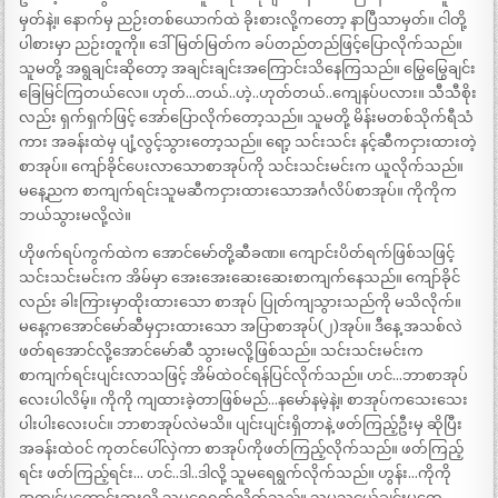
မှတ်နဲ့။ နောက်မှ ညဉ်းတစ်ယောက်ထဲ ခိုးစားလို့ကတော့ နာပြီသာမှတ်။ ငါတို့
ပါစားမှာ ညဉ်းတူကို။ ဒေါ်မြတ်မြတ်က ခပ်တည်တည်ဖြင့်ပြောလိုက်သည်။
သူမတို့ အရွချင်းဆိုတော့ အချင်းချင်းအကြောင်းသိနေကြသည်။ မြွေမြွေချင်း
ခြေမြင်ကြတယ်လေ။ ဟုတ်…တယ်..ဟဲ့..ဟုတ်တယ်..ကျေနပ်ပလား။ သီသီစိုး
လည်း ရှက်ရှက်ဖြင့် အော်ပြောလိုက်တော့သည်။ သူမတို့ မိန်းမတစ်သိုက်ရီသံ
ကား အခန်းထဲမှ ပျံ့လွင့်သွားတော့သည်။ ရော့ သင်းသင်း နင့်ဆီကငှားထားတဲ့
စာအုပ်။ ကျော်ခိုင်ပေးလာသောစာအုပ်ကို သင်းသင်းမင်းက ယူလိုက်သည်။
မနေ့ညက စာကျက်ရင်းသူမဆီကငှားထားသောအင်္ဂလိပ်စာအုပ်။ ကိုကိုက
ဘယ်သွားမလို့လဲ။
ဟိုဖက်ရပ်ကွက်ထဲက အောင်မော်တို့ဆီခဏ။ ကျောင်းပိတ်ရက်ဖြစ်သဖြင့်
သင်းသင်းမင်းက အိမ်မှာ အေးအေးဆေးဆေးစာကျက်နေသည်။ ကျော်ခိုင်
လည်း ခါးကြားမှာထိုးထားသော စာအုပ် ပြုတ်ကျသွားသည်ကို မသိလိုက်။
မနေ့ကအောင်မော်ဆီမှငှားထားသော အပြာစာအုပ်(၂)အုပ်။ ဒီနေ့ အသစ်လဲ
ဖတ်ရအောင်လို့အောင်မော်ဆီ သွားမလို့ဖြစ်သည်။ သင်းသင်းမင်းက
စာကျက်ရင်းပျင်းလာသဖြင့် အိမ်ထဲဝင်ရန်ပြင်လိုက်သည်။ ဟင်…ဘာစာအုပ်
လေးပါလိမ့်။ ကိုကို ကျထားခဲ့တာဖြစ်မည်…နမော်နမဲ့နဲ့။ စာအုပ်ကသေးသေး
ပါးပါးလေးပင်။ ဘာစာအုပ်လဲမသိ။ ပျင်းပျင်းရှိတာနဲ့ ဖတ်ကြည့်ဦးမှ ဆိုပြီး
အခန်းထဲဝင် ကုတင်ပေါ်လှဲကာ စာအုပ်ကိုဖတ်ကြည့်လိုက်သည်။ ဖတ်ကြည့်
ရင်း ဖတ်ကြည့်ရင်း… ဟင်..ဒါ..ဒါလို့ သူမရေရွက်လိုက်သည်။ ဟွန်း…ကိုကို
အကျင့်မကောင်းဘူးလို့ သူမရေရွက်လိုက်သည်။ သူမသူငယ်ချင်းမတွေ