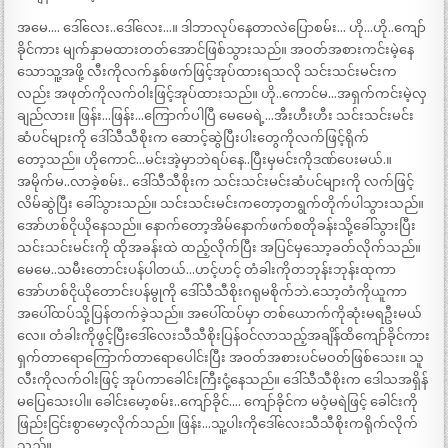
အမေ…. ဒေါ်လေး..ဒေါ်လေး…။ ဒါဘာလုပ်နေတာလဲပြောစမ်း… ဟို…ဟို..ကျော်
ခိုင်ကား မျက်နှာမထားတတ်အောင်ဖြစ်သွားသည်။ အဝတ်အစားကင်းမဲ့နေ
သောသူ့အဖို့ လီးကိုလက်နှစ်ဖက်ဖြင့်အုပ်ထားရသလို သင်းသင်းမင်းက
လည်း အဖုတ်ကိုလက်ဝါးဖြင့်အုပ်ထားသည်။ ဟို..ကောင်မ…အရှက်ကင်းမဲ့လှ
ချည်လား။ ဖြန်း…ဖြန်း…ကြောက်ပါပြီ မေမေရဲ့…အီးဟီးဟီး သင်းသင်းမင်း
ဆံပင်များကို ဒေါ်သီသီစိုးက ဆောင့်ဆွဲပြီးပါးတွေကိုလက်ဖြင့်ရိုက်
တော့သည်။ ဟိုကောင်…မင်းအဲ့မှာဘဲရပ်နေ..ပြီးမှမင်းကိုဒဏ်ပေးမယ်.။
အမိုက်မ..လာခဲ့စမ်း.. ဒေါ်သီသီစိုးက သင်းသင်းမင်းဆံပင်များကို လက်ဖြင့်
လိမ်ဆွဲပြီး ခေါ်သွားသည်။ သင်းသင်းမင်းကတော့တရွက်တိုက်ပါသွားသည်။
အော်ဟစ်ငိုယိုနေသည်။ နောက်တော့အိမ်နောက်ဖက်စတိုခန်းသို့ခေါ်သွားပြီး
သင်းသင်းမင်းကို ထိုအခန်းထဲ ထည့်လိုက်ပြီး အပြင်မှသော့ခတ်လိုက်သည်။
မေမေ..သမီးတောင်းပန်ပါတယ်…ဟင့်ဟင့် တံခါးကိုတဘုန်းဘုန်းထုကာ
အော်ဟစ်ငိုယိုတောင်းပန်မွုကို ဒေါ်သီသီစိုးဂရုမစိုက်ဘဲ.သော့တံကိုယူကာ
အပေါ်ထပ်သို့ပြန်တက်ခဲ့သည်။ အပေါ်ထပ်မှာ တစ်ယောက်ကိုဆုံးမရဦးမယ်
လေ။ တံခါးကိုဖွင့်ပြီးဒေါ်လေးသီသီစိုးပြန်ဝင်လာသည့်အချိန်ထိကျော်ခိုင်ကား
ရှက်တာရောကြောက်တာရောပေါင်းပြီး အဝတ်အစားပင်မဝတ်ဖြစ်သေး။ သူ
လီးကိုလက်ဝါးဖြင့် အုပ်ကာခေါင်းကြီးငုံ့နေသည်။ ဒေါ်သီသီစိုးက ဒေါသအရှိန်
မပြေသေးပါ။ ခေါင်းမော့စမ်း..ကျော်ခိုင်…. ကျော်ခိုင်က မဝံ့မရဲဖြင့် ခေါင်းကို
ဖြည်းငြင်းစွာမော့လိုက်သည်။ ဖြန်း…သူ့ပါးကိုဒေါ်လေးသီသီစိုးကရိုက်လိုက်
သည်။