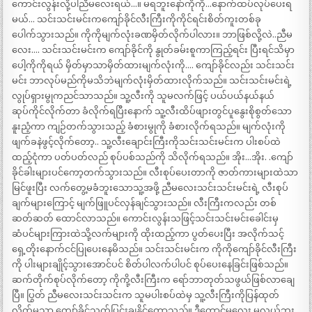
ကောင်းလွန်းလို့ပါညီမလေးရယ်…။ မရဘူးနော်ကိုကို…နောက်ထပ်လုပ်ပေးရ
မယ်… သင်းသင်းမင်းကကျော်ခိုင်လီးကြီးကိုကိုင်ရင်းစိတ်ကူးတစ်ခု
ပေါက်သွားသည်။ ကိုကိုမျက်လုံးခဏမှိတ်လိုက်ပါလား။ ဘာဖြစ်လို့လဲ..ညီမ
လေး…. သင်းသင်းမင်းက ကျော်ခိုင်ကို နွုတ်ခမ်းစူကာကြည့်ရင်း ပြီးရင်သိမှာ
ပေါ့ကိုကိုရယ် မှိတ်မှာသာမှိတ်ထားမျက်လုံးကို…. ကျော်ခိုင်လည်း သင်းသင်း
မင်း ဘာလုပ်မည်ကိုမသိဘဲမျက်လုံးမှိတ်ထားလိုက်သည်။ သင်းသင်းမင်းရဲ့
လွုပ်ရှားမွုကညင်သာသည်။ သူ့လီးကို သူမလက်ဖြင့် ပယ်ပယ်နယ်နယ်
ဆုပ်ကိုင်လိုက်တာ ခံလိုက်ရပြီးနောက် သူ့လီးထိပ်ဖျားတွင်ပူနွေးစိုစွတ်သော
နူးညံ့ကာ ကျဉ်တက်သွားသည့် ခံစားမွုကို ခံစားလိုက်ရသည်။ မျက်လုံးကို
ဖျက်ခနဲဖွင့်လိုက်တော့.. သူ့လီးချောင်းကြီးကိုသင်းသင်းမင်းက ပါးစပ်ထဲ
ထည့်ငုံကာ ပတ်ပတ်လည် စုပ်ပစ်သည်ကို သိလိုက်ရသည်။ အိုး…အိုး. .ကျော်
ခိုင်ခါးများပင်ကော့တက်သွားသည်။ လီးစုပ်ပေးတာကို ဇာတ်ကားများထဲသာ
မြင်ဖူးပြီး လက်တွေ့မခံဘူးသောသူ့အဖို့ ညီမလေးသင်းသင်းမင်းရဲ့ လီးစုပ်
ချက်များကြောင့် မျက်ဖြူပင်လှန်ချင်သွားသည်။ လီးကြီးကလည်း တစ်
ဆတ်ဆတ် ထောင်လာသည်။ ကောင်းလွန်းသဖြင့်သင်းသင်းမင်းခေါင်းမှ
ဆံပင်များကြားထဲသို့လက်များကို ထိုးထည့်ကာ ပွတ်ပေးပြီး အလိုက်သင့်
ရှေ့တိုးနောက်ငင်ပြုပေးနေမိသည်။ သင်းသင်းမင်းက ကိုကိုကျော်ခိုင်လီးကြီး
ကို ပါးများချိုင့်သွားအောင်ပင် စိတ်ပါလက်ပါပင် စုပ်ပေးနေခြင်းဖြစ်သည်။
ဆက်တိုက်စုပ်လိုက်တော့ ကိုကို့လီးကြီးက ရော်ဘာတုတ်သဖွယ်ဖြစ်လာချေ
ပြီ။ ပြွတ် ညီမလေးသင်းသင်းက သူမပါးစပ်ထဲမှ သူ့လီးကြီးကိုပြန်ထုတ်
လိုက်မှသာ ကျော်ခိုင်သက်ပြင်းချနိုင်တော့သည်။ ဒီကောင်မလေး မလွယ်ဘူး