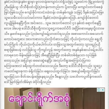
နှစ်(၁၀)တန်းနှစ်။ ရွာမှာ မူလတန်းကျောင်းဘဲရှိသဖြင့် သူ့ဖခင်က မြို့မှဝမ်းကွဲ
ညီမဖြစ်သူ သီသီစိုးထံသို့(၅)တန်းကတည်းက ပို့ထားပြီး ကျောင်းတက်စေခဲ့
ခြင်းဖြစ်သည်။ ကျော်ခိုင်ကား(၁၀)တန်း တစ်နှစ်ကျခဲ့ သဖြင့် ဒီနှစ်အပြင်ဖြေ။
သူမသမီးသင်းသင်းမင်းကား ဒီနှစ်(၁၀)တန်းနှစ်။ သြော်..ကျော်ခိုင်တောင်
လူပျိုဖြစ်နေပြီကိုး။ အင်းလေ… သူမ အသက်တောင် ၄၁ နှစ်ထဲ ရောက်နေပြီ
လေ။ ဒါပေမဲ့ ဒေါ်သီသီစိုးတို့ကားသူဌေးကတော်ပီပီ အငြိမ်းစားနေရလို့လားမ
သိ။ နုဖတ်နေသည်။ (၃၀)ကျော်ခန့်သာထင်ရသည်။ အစားကောင်းအသောက်
ကောင်းတွေစား အားကစားလည်းလိုက်စားသဖြင့် ကိုယ်လုံးကလည်း ရွေဘို
မင်းကြိုက် ကိုယ်လုံးကိုယ်ပေါက်ပင်။ တခြားသူအတွက်တော့ သွားရည်ယို
စရာဖြစ်ပေမဲ့ လင်ဖြစ်သူ ကိုကျင်လွန် အတွက်တော့ အနှစ်နှစ်ဆယ်ခန့် ပေါင်း
လာရသော မိန်းမဖြစ်သဖြင့် အီနေပြီဖြစ်ပြီး တစ်ခါတစ်ရံမှသာ လုပ်ဖြစ်
တော့သည်။ အပြင်မှာ စမောဆွဲနေပြီး အလုပ်ကိစ္စအကြောင်းပြကာ
မကြာခဏလဲ ခရီးထွက်တတ်သေးသည်။ ဒီတော့ ဒေါ်သီသီစိုးလည်း သူဌေး
ကတော်များစုကာ ဖဲရိုက်ခြင်း၊ ဈေးဝယ်ထွက်ခြင်း၊ အပျော်ခရီးထွက်ခြင်း
များဖြင့်သာ စိတ်အပန်းဖြေနေရသည်။ ဒီနေ့လည်း သင်္ဘောကပ္ပတိန်ကတော်
ဒေါ်မြတ်မြတ်အိမ်မှာ ဖဲဝိုင်းရှိသည်။