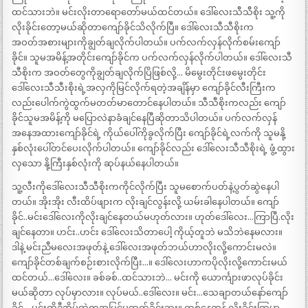
ထင်သားဘဲ။ မင်းလိုးတာရောတော်မယ်ထင်တယ်။ ဒေါ်လေးသီသီစိုး သူ့ကို
လိုးခိုင်းတော့မယ်ဆိုတာကျော်ခိုင်သိလိုက်ပြီ။ ဒေါ်လေးသီသီစိုးက
အဝတ်အစားများကိုချွတ်ချလိုက်ပါတယ်။ ပက်လက်လှန်လိုက်စမ်းကျော်
ခိုင်။ သူမအမိန့်အတိုင်းကျော်ခိုင်က ပက်လက်လှန်လိုက်ပါတယ်။ ဒေါ်လေးသီ
သီစိုးက အဝတ်တွေကိုချွတ်ချလိုက်ပြိဖြစ်လို့… မိမွေးတိုင်းဖမွေးတိုင်း
ဒေါ်လေးသီသီးစိုးရဲ့အလှကိုမြင်လိုက်ရတဲ့အချိန်မှာ ကျော်ခိုင်လီးကြီးက
လည်းပေါက်ကွဲထွက်မတတ်မာတောင်နေပါတယ်။ သီသီစိုးကလည်း ကျော်
ခိုင်သူမအမိန့်ကို မပြောလဲနာခံချင်နေပြီဆိုတာသိပါတယ်။ ပက်လက်လှန်
အနေအထားကျော်ခိုင်ရဲ့ ကိုယ်ပေါ်ကိုခွလိုက်ပြီး ကျော်ခိုင်ရဲ့လက်ကို သူမနို့
နှစ်လုံးပေါ်တင်ပေးလိုက်ပါတယ်။ ကျော်ခိုင်လည်း ဒေါ်လေးသီသီစိုးရဲ့ ဖွံ့ထွား
လှသော နို့ကြီးနှစ်လုံးကို ဆုပ်နယ်နေပါတယ်။
သူ့လီးကိုဒေါ်လေးသီသီစိုးကကိုင်လိုက်ပြီး သူမစောက်ပတ်နဲ့ပွတ်ဆွဲနေပါ
တယ်။ အိုးအိုး လီးထိပ်ဖျားက လိုးချင်လွန်းလို့ ယမ်းခါနေပါတယ်။ ကျော်
ခိုင်..မင်းဒေါ်လေးကိုလိုးချင်နေတယ်မဟုတ်လား။ ဟုတ်ဒေါ်လေး…ကြာပြီ.လိုး
ချင်နေတာ။ ဟင်း..ဟင်း ဒေါ်လေးသိတာပေါ့ ကိုယ့်တူဘဲ မသိဘဲနေမလား။
ဒါနဲ့ မင်းညီမလေးအဖုတ်နဲ့ ဒေါ်လေးအဖုတ်ဘယ်ဟာလိုးလို့ကောင်းမလဲ။
ကျော်ခိုင်တစ်ချက်စဉ်းစားလိုက်ပြီး…။ ဒေါ်လေးဟာကပိုလိုးလို့ကောင်းမယ်
ထင်တယ်…ဒေါ်လေး။ ခစ်ခစ်..ထင်သားဘဲ… မင်းကို ယောင်္ကျားဖာလုပ်ခိုင်း
မယ်ဆိုတာ လုပ်မှာလား။ လုပ်မယ်..ဒေါ်လေး။ မင်း…သေချာတယ်နော်ကျော်
ခိုင်….မင်းကိုဒီအိမ်ထဲကအပြင်မထွက်ခိုင်းဘူး။ တစ်နေကုန် လိုးခိုင်းကြမှာ