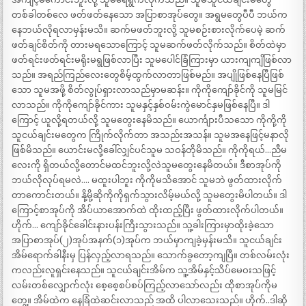
တစ်ခါတစ်လေ ဖတ်ဖတ်နေသော အပြာစာအုပ်တွေ။ အရွမတွေပီပီ ဘယ်က
နေဘယ်လိုရလာမှန်းမသိ။ ဆက်မဖတ်ဘူးလို့ သူမစဉ်းစားလိုက်ပေမဲ့ ဆက်
ဖတ်ချင်စိတ်ကို တားမရသောကြောင့် သူမဆက်ဖတ်လိုက်သည်။ စိတ်ထဲမှာ
ဖတ်ရင်းဖတ်ရင်းမရိုးမရွဖြစ်လာပြီး သူမပေါင်ခြံကြားမှာ ယားကျကျိဖြစ်လာ
သည်။ အရည်ကြည်လေးတွေစိမ့်ထွက်လာတာဖြစ်မည်။ အပျိုဖြစ်နေပြီဖြစ်
သော သူမအဖို့ စိတ်လွုပ်ရှားလာသည်မှာမဆန်း။ ကိုကိုကျော်ခိုင်ကို သူမမြင်
လာသည်။ ကိုကိုကျော်ခိုင်ကား သူမနှင့်နှစ်ဝမ်းကွဲမောင်နှမဖြစ်နေပြီ။ ဒါ
ကြောင့် ယူလို့ရတယ်လို့ သူမတွေးနေမိသည်။ ယောင်္ကျားပီသသော ကိုကို့ကို
သူငယ်ချင်းမတွေက ကြိုက်လိုက်တာ အသည်းအသန်။ သူမအနေဖြင့်မနာလို
ဖြစ်မိသည်။ ယောင်းမလို့ခေါ်လျှင်ပင်သူမ သဝန်တိုမိသည်။ ကိုကိုရယ်…ညီမ
လေးကို ရှိတယ်လို့တောင်မထင်ဘူးလို့လဲသူမတွေးနေမိတယ်။ ဒီစာအုပ်ကို
ဘယ်လိုလုပ်ရမလဲ…. မထူးပါဘူး ကိုကိုမသိအောင် သူမဘဲ ဖွတ်ထားလိုက်
တာကောင်းတယ်။ နို့မို့ဆိုကိုကိုရှက်သွားလိမ့်မယ်လို့ သူမတွေးမိပါတယ်။ ဒါ
ကြောင့်စာအုပ်ကို အိပ်ယာအောက်ထဲ ထိုးထည့်ပြီး ဖွတ်ထားလိုက်ပါတယ်။
ဟိုက်… ကျော်ခိုင်ခေါင်းနားပန်းကြီးသွားသည်။ သူ့ခါးကြားမှာထိုးခဲ့သော
အပြာစာအုပ်(၂)အုပ်အနက်(၁)အုပ်က ဘယ်မှာကျခဲ့မှန်းမသိ။ သူငယ်ချင်း
အိမ်ရောက်ခါနီးမှ ပြန်လှည့်လာရသည်။ သောက်ခွတော့ကျပြီ။ တစ်လမ်းလုံး
ကလည်းလူရှင်းနေသည်။ သူငယ်ချင်းအိမ်က သူ့အိမ်နှင့်သိပ်မေဝးသဖြင့်
လမ်းတစ်လျှောက်လုံး စေ့စေ့စပ်စပ်ကြည့်လာသော်လည်း ထိုစာအုပ်ကိုမ
တွေ့။ အိမ်ထဲက နေခြံထဲဆင်းလာသည် အထိ ပါလာသေးသည်။ ဟိုက်..ဒါဆို