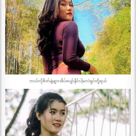
ဘယ်လိုစိတ်နဲ့များအိပ်ပျော်နိုင်ပါ့မလဲရှင်တို့ရယ်