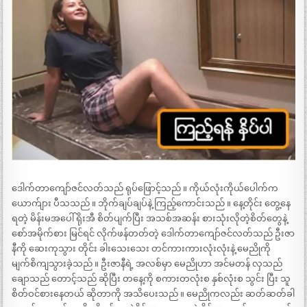
ဒေါက်တာကျော်ဇင်လတ်သည် ရုပ်ဖြောင့်သည် ။ ကိုယ်လုံးကိုယ်ပေါက်က
ယောက်ျား ပီသသည် ။ ဘိုက်ချပ်ချပ်နဲ့ ကြည့်ကောင်းသည် ။ နေ့တိုင်း တွေ့နေ
ရတဲ့ မိန်းမအပေါ် ရိုးအီ စိတ်ပျက်ပြီး အသစ်အဆန်း စားသုံးလိုတဲ့စိတ်တွေနဲ့
စော်အမိုက်စား မြင်ရင် လိုက်ဖန်တတ်တဲ့ ဒေါက်တာကျော်ဇင်လတ်သည် ဦးဇာ
နီကို ဆေးကုသွား တိုင်း ခါးသေးသေး တင်ကားကားလုံးလုံးနဲ့ မေညိုကို
မျက်စိကျသွားခဲ့သည် ။ ဦးဇာနီရဲ့ အလစ်မှာ မေညိုဟာ အင်မတန် လှသည်
ချောသည် တောင့်သည် ဆိုပြီး တနေ့ကို စကားတလုံးစ နှစ်လုံးစ သွင်း ပြီး သူ
စိတ်ဝင်စားနေတယ် ဆိုတာကို အသိပေးသည် ။ မေညိုကလည်း ဆတ်ဆတ်ခါ