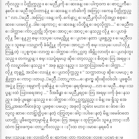
ကိုလည္း ပိတ္လိုက္သည္ ။ ေမညိဳ႕ကို ေဆးခန္းေပါက္၀က ေစာင့္ႀကိဳေ
နၿပီး ေမညိဳ ၀င္ၿပီးတာနဲ႔ ေဆးခန္း တံခါးကို အတြင္းကေန ပိတ္လိုက္သည္
။ “ လာ..ေမညိဳ ..အတြင္းခန္းကို..က်ေနာ္က ေမညိဳ႕ကိုပါ လိုအပ္တာ စစ္ေ
ဆးေပးမလို႔..ဒါေၾကာင့္ ေဆးခန္းပိတ္ခ်ိန္ ေခၚလိုက္တာ….” ေမညိဳက
ေဒါက္တာေက်ာ္ဇင္လတ္ကို ဘိုက္ေအာင့္ေအာင့္ေနသည္ လို႔ ေျပာခဲ့
လို႔ ဒီေန႔ည စမ္းသပ္ေပးမည္လို႔ ေျပာေနတာ ျဖစ္သည္ ။ ေမညိဳလ
ည္း သူစမ္းသပ္တာကို ခံခ်င္လို႔ ဘိုက္ေအာင့္တာ ကို စမ္းသပ္ေပးပါ လို႔
လြန္ခဲ့တဲ့ ႏွစ္ရက္ေလာက္က ေဒါက္တာေက်ာ္ဇင္လတ္ အိမ္ကို လာတုံး ေျပာခဲ့ဘူး
သည္ ။ တကယ္တန္း စမ္းသပ္ခံရမယ္ ဆိုေတာ့လည္း စိတ္ေတြ အရမ္း
ကို လႈပ္ရွားမိေနသည္ ။ “ အခု နည္းနည္း သက္သာသြားၿပီ ေဒါက္တာ….”
လို႔ တုန္ရင္တဲ့ အသံေလးနဲ႔ ေျပာလိုက္သည္ ။ “ သက္သာတယ္ ဆိုေပမယ့္ စ
စ္လိုက္တာ ေကာင္းတယ္..ေမညိဳ..ေတာ္ၾကာ…ေနာက္မွ ဆိုးဆိုးဝါးဝါး ျဖစ္ၿပီး
အပ္နဲ႔ ထြင္းရမွာကို ပုဆိန္နဲ႔ ေပါက္ေနရအုံးမယ္….လာ ေမညိဳ….စမ္းသ
ပ္ခန္းထဲ သြားရေအာင္ …” ဒီအခ်ိန္မွာ ေမညိဳ႕ရင္ေတြ အရမ္းကို ခုံေနသ
ည္ ။ အခုံျမန္ေနသည္ ။ ေဒါက္တာေက်ာ္ဇင္လတ္သည္လည္း မိန္းမ ရွိသူ အေ
တြ႕အႀကဳံမ်ားခဲ့သူ ျဖစ္ေပမယ့္ အခုလို သူမ်ား မယား ေခ်ာေခ်ာ
လွလွ ဆာေလာင္မြတ္သိပ္ေနတဲ့ ငတ္မြတ္ေခါင္းပါးေနတဲ့ မိန္းမေခ်ာတေ
ယာက္ကို ျဖဳတ္ရေတာ့မွာမို႔ စိတ္ေတြ အရမ္း ထႂကြၿပီး သူ႔ေဘာင္းဘီ
ထဲက ဖြားဖက္ေတာ္ႀကီးလည္း ႏိုးထ တင္းမာေနရၿပီ ။
စမ္းသပ္ခန္းေလးထဲကို ေရာက္ေတာ့ ကုတင္ေလးေပၚမွာ ေမ