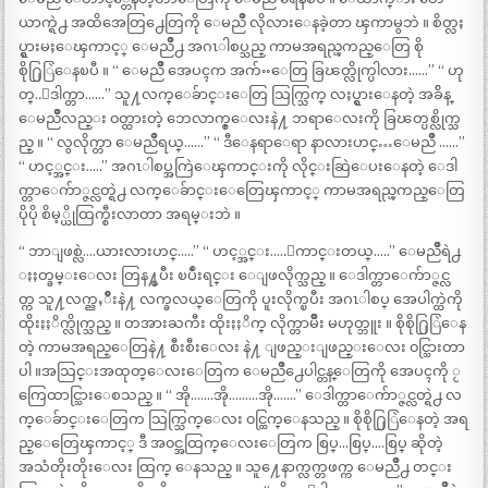
ယာက္ရဲ႕ အထိအေတြ႕ေတြကို ေမညိဳ လိုလားေနခဲ့တာ ၾကာမွဘဲ ။ စိတ္လႈ
ပ္ရွားမႈေၾကာင့္ ေမညိဳ႕ အဂၤါစပ္သည္ ကာမအရည္ၾကည္ေတြ စို
စို႐ြြဲေနၿပီ ။ “ ေမညိဳ အေပၚက အက်ႌေတြ ခြၽတ္လိုက္ပါလား……” “ ဟု
တ္..ေဒါက္တာ……” သူ႔လက္ေခ်ာင္းေတြ သြက္သြက္ လႈပ္ရွားေနတဲ့ အခ်ိန္
ေမညိဳလည္း ၀တ္ထားတဲ့ ဘေလာက္စ္ေလးနဲ႔ ဘရာေလးကို ခြၽတ္ပစ္လိုက္သ
ည္ ။ “ လွလိုက္တာ ေမညိဳရယ္……” “ ဒီေနရာေရာ နာလားဟင္…ေမညိဳ ……”
“ ဟင့္အင္း…..” အဂၤါစပ္အကြဲေၾကာင္းကို လိုင္းဆြဲေပးေနတဲ့ ေဒါ
က္တာေက်ာ္ဇင္လတ္ရဲ႕ လက္ေခ်ာင္းေတြေၾကာင့္ ကာမအရည္ၾကည္ေတြ
ပိုပို စိမ့္ယိုထြက္စီးလာတာ အရမ္းဘဲ ။
“ ဘာျဖစ္လဲ….ယားလားဟင္…..” “ ဟင့္အင္း…..ေကာင္းတယ္…..” ေမညိဳရဲ႕
ႏႈတ္ခမ္းေလး တြန႔္ၿပီး ၿပဳံးရင္း ေျဖလိုက္သည္ ။ ေဒါက္တာေက်ာ္ဇင္လ
တ္က သူ႔လက္ညႇိဳးနဲ႔ လက္ခလယ္ေတြကို ပူးလိုက္ၿပီး အဂၤါစပ္ အေပါက္ထဲကို
ထိုးႏႈိက္လိုက္သည္ ။ တအားႀကီး ထိုးႏႈိက္ လိုက္တာမ်ိဳး မဟုတ္ဘူး ။ စိုစို႐ြြဲေန
တဲ့ ကာမအရည္ေတြနဲ႔ စီးစီးေလး နဲ႔ ျဖည္းျဖည္းေလး ၀င္သြားတာ
ပါ ။အသြင္းအထုတ္ေလးေတြက ေမညိဳ႕ေပါင္တန္ေတြကို အေပၚကို ႂ
ကြေထာင္သြားေစသည္ ။ “ အို…….အို………အို…….” ေဒါက္တာေက်ာ္ဇင္လတ္ရဲ႕ လ
က္ေခ်ာင္းေတြက သြက္သြက္ေလး ၀င္ထြက္ေနသည္ ။ စိုစို႐ြြဲေနတဲ့ အရ
ည္ေတြေၾကာင့္ ဒီ အ၀င္အထြက္ေလးေတြက စြပ္…စြပ္….စြပ္ ဆိုတဲ့
အသံတိုးတိုးေလး ထြက္ ေနသည္ ။ သူ႔ေနာက္လက္တဖက္က ေမညိဳ႕ တင္း