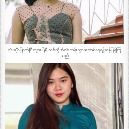
သုံးချီမြောက်ပြီးသွားပြီမို့ တစ်ကိုယ်လုံးလန်းသွားအောင်ရေချိုးရန်ပြန်ကြ
သည်