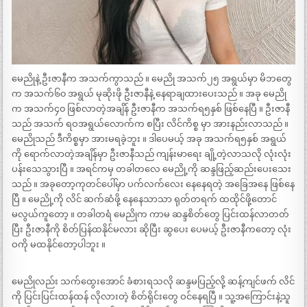
မေညိုနဲ့ ဦးဇာနီက အသက်ကွာသည် ။ မေညို အသက်၂၅ အရွယ်မှာ မိဘတွေ
က အသက်၆၀ အရွယ် မုဆိုးဖို ဦးဇာနီနဲ့ နေရာချထားပေးသည် ။ အခု မေညို
က အသက်၄၀ ဖြစ်လာတဲ့အချိန် ဦးဇာနီက အသက်ရ၅နှစ် ဖြစ်နေပြီ ။ ဦးဇာနီ
သည် အသက် ရဝအရွယ်လောက်က စပြီး လိင်ကိစ္စ မှာ အားနည်းလာသည် ။
မေညိုသည် ဒီကိစ္စမှာ အားမရခဲ့ဘူး ။ ဒါပေမယ့် အခု အသက်ရ၅နှစ် အရွယ်
ကို ရောက်လာတဲ့အချိန်မှာ ဦးဇာနီသည် ကျန်းမာရေး ချို့တဲ့လာသလို လုံးလုံး
ပန်းသေသွားပြီ ။ အရင်ကမှ တခါတလေ မေညို့ကို ဆန္ဒဖြည့်ဆည်းပေးသေး
သည် ။ အခုတော့ကုတင်ပေါ်မှာ ပက်လက်လေး နေနေရတဲ့ အခြေအနေ ဖြစ်နေ
ပြီ ။ မေညို့ကို လိင် ဆက်ဆံဖို့ နေနေသာသာ ရုတ်တရက် ထထိုင်ဖို့တောင်
မလွယ်ကူတော့ ။ တခါတရံ မေညိုက ကာမ ဆန္ဒစိတ်တွေ ပြင်းထန်လာတတ်
ပြီး ဦးဇာနီကို စိတ်ပြန်ထနိုင်မလား ဆိုပြီး ဆွပေး ပေမယ့် ဦးဇာနီကတော့ လုံး
ဝကို မထနိုင်တော့ပါဘူး ။
မေညိုလည်း သက်ထွေးအောင် ခံစားရသလို ဆန္ဒမပြည့်လို့ ဆန့်ကျင်ဖက် လိင်
ကို ပြင်းပြင်းထန်ထန် လိုလားတဲ့ စိတ်ရိုင်းတွေ ဝင်နေရပြီ ။ သူ့အကြောင်းနဲ့သူ