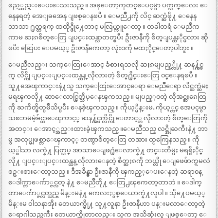
ဖည့္ဆည္းေပးေသးသည္ ။ အခုေတာ့ကုတင္ေပၚမွာ ပက္လက္ေလး ေ
နေနရတဲ့ အေျခအေန ျဖစ္ေနၿပီ ။ ေမညိဳ႕ကို လိင္ ဆက္ဆံဖို႔ ေနေန
သာသာ ႐ုတ္တရက္ ထထိုင္ဖို႔ေတာင္ မလြယ္ကူေတာ့ ။ တခါတရံ ေမညိဳက
ကာမ ဆႏၵစိတ္ေတြ ျပင္းထန္လာတတ္ၿပီး ဦးဇာနီကို စိတ္ျပန္ထႏိုင္မလား ဆို
ၿပီး ဆြေပး ေပမယ့္ ဦးဇာနီကေတာ့ လုံး၀ကို မထႏိုင္ေတာ့ပါဘူး ။
ေမညိဳလည္း သက္ေထြးေအာင္ ခံစားရသလို ဆႏၵမျပည့္လို႔ ဆန႔္က်င္ဖ
က္ လိင္ကို ျပင္းျပင္းထန္ထန္ လိုလားတဲ့ စိတ္႐ိုင္းေတြ ၀င္ေနရၿပီ ။
သူ႔အေၾကာင္းနဲ႔သူ သက္ေထြးေအာင္ေရာ ေမညိဳေရာ လိင္ဆက္ဆံမႈ
မရၾကလို႔ ဆာေလာင္မြတ္သိပ္ေနၾကသည္ ။ မျပည့္၀တဲ့ လိုအင္ဆႏၵေတြ
ကို ႀကိတ္မွိတ္ၿမိဳသိပ္ၿပီး ေနခဲ့ၾကသည္ ။ ကိုယ့္မိန္းမ..ကိုယ့္လင္ အေပၚမွာ
သစၥာမမဲ့ခ်င္တာေၾကာင့္ ဆန႔္က်င္ဖက္လိင္ကို ေတာင့္တ လိုလားတဲ့ စိတ္ေတြကို
အတင္း ေအာင့္အည္းထားခဲ့ၾကသည္ ။ေမညိဳသည္ လင္အိုႀကီးနဲ႔ ဘာ
မွ အလုပ္မျဖစ္တာေၾကာင့္ တဏွာစိတ္ေတြ တအား ထႂကြေနသည္ ။ ကို
ယ့္ဖါသာ လက္နဲ႔ ပြတ္သပ္ အာသာေျဖ႐ုံေလာက္နဲ႔ တင္းတိမ္မႈ မရရွိႏိုင္
လို႔ ျပင္းျပင္းထန္ထန္ လိုလားေနတဲ့ စိတ္ဆႏၵကို ဘယ္လို ေျဖေဖ်ာက္ရမလဲ
စဥ္းစားေတာ့သည္ ။ ဒီအခ်ိန္မွာ ဦးဇာနီကို ၾကည့္ေပးေနတဲ့ ဆရာ၀န္
ေဒါက္တာေက်ာ္ဇင္လတ္ နဲ႔ ေမညိဳတို႔ ေတြ႕ၾကေတာ့တာဘဲ ။ ေဒါက္
တာေက်ာ္ဇင္လတ္သည္ မိန္းမနဲ႔ ကေလးႏွစ္ေယာက္နဲ႔လူပါ ။ သို႔ေပမယ့္
မိန္းမ ဝါသနာအိုး တေယာက္မို႔ သူ႔လူနာ ဦးဇာနီဟာ ပန္းမလာေတာ့တဲ့
ေရာဂါသည္ႀကီး တေယာက္ဆိုတာလည္း သူက အသိဆုံးလူ ျဖစ္ေတာ့ ေ