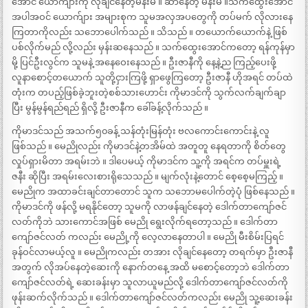
အောင် ယောက်ျားကို လိုချင်နေတဲ့မိန်းမ ။ ဆာနေတဲ့ မိန်းမ ။သက်ထွေးအောင်
အပါအဝင် ယောက်ျား အများစုက သူမအလှအပတွေကို တပ်မက် လိုလားနေ
ကြတာကိုလည်း သဘောပေါက်သည် ။ သိသည် ။ တယောက်ယောက်နဲ့ ဖြစ်
ပစ်လိုက်မည် လို့လည်း မှန်းဆနေသည် ။ သက်ထွေးအောင်ကတော့ ရန်ကုန်မှာ
မို့ ပြင်ဦးလွင်က သူမနဲ့ အနေဝေးနေသည် ။ ဦးဇာနီကို နေ့နဲ့ည ကြည့်ပေးဖို့
လူနာစောင့်တယောက် သူတို့ငှားကြဖို့ ရှာဖွေကြတော့ ဦးဇာနီ ဟိုအရင် တပ်ထဲ
တုံးက တပည့်ဖြစ်ခဲ့ဘူးတဲ့စစ်သားဟောင်း ကိုမာဒင်ကို သွက်လက်ချက်ချာ
ပြီး မွန်မွန်ရည်ရည် ရှိလို့ ဦးဇာနီက ခေါ်ခန့်လိုက်သည် ။
ကိုမာဒင်သည် အသက်၅၀ခန့် သန်တုံးမြန်တုံး ဗလကောင်းကောင်းနဲ့ လူ
ဖြစ်သည် ။ မေညိုလည်း ကိုမာဒင်နဲ့တအိမ်ထဲ အတူတူ နေရတာကို စိတ်တွေ
လှုပ်ရှားမိတာ အရမ်းဘဲ ။ ဒါပေမယ့် ကိုမာဒင်က သူ့ကို အရင်က တပ်မှူးရဲ့
ဇနီး ဆိုပြီး အရမ်းလေးစားရိုသေသည် ။ မျက်လုံးနဲ့တောင် စေ့စေ့မကြည့် ။
မေညိုက အထာခင်းချင်တာတောင် သူက သဘောမပေါက်တဲ့ပုံ ဖြစ်နေသည် ။
ကိုမာဒင်ကို ဖန်လို့ မရနိုင်တော့ သူမကို လာဖန်ချင်နေတဲ့ ဒေါက်တာကျော်ဇင်
လတ်ကိုဘဲ သားကောင်အဖြစ် မေညို ရွေးလိုက်ရတော့သည် ။ ဒေါက်တာ
ကျော်ဇင်လတ် ကလည်း မေညို့ကို လေ့လာနေတာပါ ။ မေညို မီးစိမ်းပြရင်
ခုန်ဝင်လာမယ့်လူ ။ မေညိုကလည်း တအား လိုချင်နေတော့ တရက်မှာ ဦးဇာနီ
အတွက် လိုအပ်နေတဲ့ဆေးကို နောက်တနေ့ အထိ မစောင့်တော့ဘဲ ဒေါက်တာ
ကျော်ဇင်လတ်ရဲ့ ဆေးခန်းမှာ သူလာယူမည်လို့ ဒေါက်တာကျော်ဇင်လတ်ကို
ဖုန်းဆက်လိုက်သည် ။ ဒေါက်တာကျော်ဇင်လတ်ကလည်း မေညို သူ့ဆေးခန်း