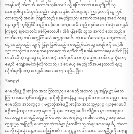
အရမ်းကို ထိတယ်..ကောင်းလွန်းတယ် လို့ ပြောတာဘဲ ။ မေညို့ကို သူ
အားရပါးရ စပ်ယှက်သည် ။ မရတာ နှစ်ပေါင်းများစွာ ကြာခဲ့တာမို့ သူ လုပ်
တာတွေကို အရမ်း ကြိုက်သည် ။ မေညိုလည်း အောက်ကနေနေ အပေါ်ကနေ
နေ သူ့ကို တုန့်ပြန်မိသည် ။ ပင့်ပေး ကော့ပေးမိသည် ။ နှစ်ယောက်လုံး ကျေနပ်
ကြရတဲ့ ချစ်တလင်းခေါ်ပွဲလေးပါ ။ အိမ်ပြန်ခါနီး သူက အကဲပါသေးသည် ။
ဘယ်တော့ ထပ် တွေ့ကြမလဲ တွေ့ရအောင်…တဲ့ ။ မသိသေးဘူး..တွေ့တာပေါ့
လို့ မေညိုလည်း သူ့ကို ပြန်ပြောမိသည် ။ မေညို့စိတ်တွေ အရမ်းကို ပေါ့ပါး
သွားသလိုဘဲ ။ ငတ်မွတ်နေတာတွေကို ရလိုက်လို့ ။ အိမ်ထောင်ရေး ဖေါက်ပြန်
တယ် ဆိုတဲ့ လူတွေ လုပ်ထားတဲ့ သတ်မှတ်ထားတဲ့ စည်းဘောင်တခုကိုတော့
မေညို ကျော်ဖေါက်ခဲ့လိုက်သည် ။ ဒါပေမယ့် မေညို လိုအပ်နေတာကို ရယူ
လိုက်ရလို့တော့ ကျေနပ်နေလေတော့သည်….ပြီး ။
Zawgyi
ေမညိဳနဲ႔ ဦးဇာနီက အသက္ကြာသည္ ။ ေမညိဳ အသက္၂၅ အ႐ြယ္မွာ မိဘေ
တြက အသက္၆၀ အ႐ြယ္ မုဆိုးဖို ဦးဇာနီနဲ႔ ေနရာခ်ထားေပးသည္ ။ အခု
ေမညိဳက အသက္၄၀ ျဖစ္လာတဲ့အခ်ိန္ ဦးဇာနီက အသက္ရ၅ႏွစ္ ျဖစ္ေနၿပီ
။ ဦးဇာနီသည္ အသက္ ရ၀အ႐ြယ္ေလာက္က စၿပီး လိင္ကိစၥ မွာ အားနည္း
လာသည္ ။ ေမညိဳသည္ ဒီကိစၥမွာ အားမရခဲ့ဘူး ။ ဒါေပမယ့္ အခု အသ
က္ရ၅ႏွစ္ အ႐ြယ္ကို ေရာက္လာတဲ့အခ်ိန္မွာ ဦးဇာနီသည္ က်န္းမာေရး ခ်ိဳ႕တဲ့လာ
သလို လုံးလုံး ပန္းေသသြားၿပီ ။ အရင္ကမွ တခါတေလ ေမညိဳ႕ကို ဆႏၵျ