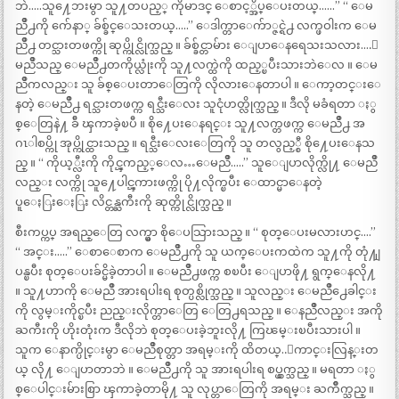
ဘဲ…..သူ႔ေဘးမွာ သူ႔တပည့္ ကိုမာဒင္ ေစာင့္အိပ္ေပးတယ္……” “ ေမ
ညိဳ႕ကို က်ေနာ္ ခ်စ္ခ်င္ေသးတယ္…..” ေဒါက္တာေက်ာ္ဇင္ရဲ႕ လက္ဖဝါးက ေမ
ညိဳ႕ တင္သားတဖက္ကို ဆုပ္ကိုင္လိုက္သည္ ။ ခ်စ္ခ်င္တာမ်ား ေျပာေနရေသးသလား….ေ
မညိဳသည္ ေမညိဳ႕တကိုယ္လုံးကို သူ႔လက္ထဲကို ထည့္ၿပီးသားဘဲေလ ။ ေမ
ညိဳကလည္း သူ ခ်စ္ေပးတာေတြကို လိုလားေနတာပါ ။ ေကာ့တင္းေ
နတဲ့ ေမညိဳ႕ ရင္သားတဖက္က ရင္သီးေလး သူငုံဟတ္လိုက္သည္ ။ ဒီလို မခံရတာ ႏွ
စ္ေတြနဲ႔ ခ်ီ ၾကာခဲ့ၿပီ ။ စို႔ေပးေနရင္း သူ႔လက္တဖက္က ေမညိဳ႕ အ
ဂၤါစပ္ကို အုပ္ကိုင္ထားသည္ ။ ရင္သီးေလးေတြကို သူ တလွည့္စီ စို႔ေပးေနသ
ည္ ။ “ ကိုယ့္လီးကို ကိုင္ၾကည့္ေလ…ေမညိဳ…..” သူေျပာလိုက္လို႔ ေမညိဳ
လည္း လက္ကို သူ႔ေပါင္ၾကားဖက္ကို ပို႔လိုက္ၿပီး ေထာင္မာေနတဲ့
ပူေႏြးေႏြး လိင္တန္ႀကီးကို ဆုတ္ကိုင္လိုက္သည္ ။
စီးကပ္ကပ္ အရည္ေတြ လက္မွာ စိုေပသြားသည္ ။ “ စုတ္ေပးမလားဟင္….”
“ အင္း…..” ေစာေစာက ေမညိဳ႕ကို သူ ယက္ေပးကထဲက သူ႔ကို တုံ႔ျ
ပန္ၿပီး စုတ္ေပးခ်င္မိခဲ့တာပါ ။ ေမညိဳ႕ဖက္က စၿပီး ေျပာဖို႔ ရွက္ေနလို႔
။ သူ႔ဟာကို ေမညိဳ အားရပါးရ စုတ္ပစ္လိုက္သည္ ။ သူလည္း ေမညိဳ႕ေခါင္း
ကို လွမ္းကိုင္ၿပီး ညည္းလိုက္တာေတြ ေတြ႕ရသည္ ။ ေနညိဳလည္း အကို
ႀကီးကို ဟိုးတုံးက ဒီလိုဘဲ စုတ္ေပးခဲ့ဘူးလို႔ ကြၽမ္းၿပီးသားပါ ။
သူက ေနာက္ပိုင္းမွာ ေမညိဳစုတ္တာ အရမ္းကို ထိတယ္..ေကာင္းလြန္းတ
ယ္ လို႔ ေျပာတာဘဲ ။ ေမညိဳ႕ကို သူ အားရပါးရ စပ္ယွက္သည္ ။ မရတာ ႏွ
စ္ေပါင္းမ်ားစြာ ၾကာခဲ့တာမို႔ သူ လုပ္တာေတြကို အရမ္း ႀကိဳက္သည္ ။