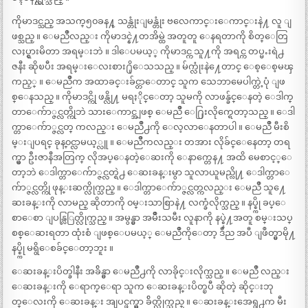
ကိုမာဒင္သည္ အသက္၅၀ခန႔္ သန္တုံးျမန္တုံး ဗလေကာင္းေကာင္းနဲ႔ လူ ျ
ဖစ္သည္ ။ ေမညိဳလည္း ကိုမာဒင္နဲ႔တအိမ္ထဲ အတူတူ ေနရတာကို စိတ္ေတြ
လႈပ္ရွားမိတာ အရမ္းဘဲ ။ ဒါေပမယ့္ ကိုမာဒင္က သူ႔ကို အရင္က တပ္မႉးရဲ႕
ဇနီး ဆိုၿပီး အရမ္းေလးစား႐ိုေသသည္ ။ မ်က္လုံးနဲ႔ေတာင္ ေစ့ေစ့မၾ
ကည့္ ။ ေမညိဳက အထာခင္းခ်င္တာေတာင္ သူက သေဘာမေပါက္တဲ့ပုံ ျဖ
စ္ေနသည္ ။ ကိုမာဒင္ကို ဖန္လို႔ မရႏိုင္ေတာ့ သူမကို လာဖန္ခ်င္ေနတဲ့ ေဒါက္
တာေက်ာ္ဇင္လတ္ကိုဘဲ သားေကာင္အျဖစ္ ေမညိဳ ေ႐ြးလိုက္ရေတာ့သည္ ။ ေဒါ
က္တာေက်ာ္ဇင္လတ္ ကလည္း ေမညိဳ႕ကို ေလ့လာေနတာပါ ။ ေမညိဳ မီးစိ
မ္းျပရင္ ခုန္၀င္လာမယ့္လူ ။ ေမညိဳကလည္း တအား လိုခ်င္ေနေတာ့ တရ
က္မွာ ဦးဇာနီအတြက္ လိုအပ္ေနတဲ့ေဆးကို ေနာက္တေန႔ အထိ မေစာင့္ေ
တာ့ဘဲ ေဒါက္တာေက်ာ္ဇင္လတ္ရဲ႕ ေဆးခန္းမွာ သူလာယူမည္လို႔ ေဒါက္တာေ
က်ာ္ဇင္လတ္ကို ဖုန္းဆက္လိုက္သည္ ။ ေဒါက္တာေက်ာ္ဇင္လတ္ကလည္း ေမညိဳ သူ႔ေ
ဆးခန္းကို လာမည္ ဆိုတာကို ၀မ္းသာစြာနဲ႔ လက္ခံလိုက္သည္ ။ နပ္စ္ကို ခပ္ေ
စာေစာ ျပန္လြြတ္လိုက္သည္ ။ အမွန္မွာ အမ်ိဳးသမီး လူနာကို နပ္စ္နဲ႔အတူ စမ္းသပ္
စစ္ေဆးရတာ ထုံးစံ ျဖစ္ေပမယ့္ ေမညိဳကိုေတာ့ ဒီည အပီ ျဖဳတ္မွာမို႔
နပ္စ္ကို မရွိေစခ်င္ေတာ့ဘူး ။
ေဆးခန္းပိတ္ခါနီး အခ်ိန္မွာ ေမညိဳ႕ကို လာခိုင္းလိုက္သည္ ။ ေမညိဳ လည္း
ေဆးခန္းကို ေရာက္ေရာ သူက ေဆးခန္းပိတ္ၿပီ ဆိုတဲ့ ဆိုင္းဘု
တ္ေလးကို ေဆးခန္း အျပင္ဖက္မွာ ခ်ိတ္လိုက္သည္ ။ ေဆးခန္းအေရွ႕က မီး