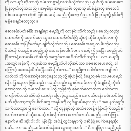
ကို လာမည် ဆိုတာကို ဝမ်းသာစွာနဲ့ လက်ခံလိုက်သည် ။ နပ်စ်ကို ခပ်စောစော
ပြန်လွတ်လိုက်သည် ။ အမှန်မှာ အမျိုးသမီး လူနာကို နပ်စ်နဲ့အတူ စမ်းသပ်
စစ်ဆေးရတာ ထုံးစံ ဖြစ်ပေမယ့် မေညိုကိုတော့ ဒီည အပီ ဖြုတ်မှာမို့ နပ်စ်ကို
မရှိစေချင်တော့ဘူး ။
ဆေးခန်းပိတ်ခါနီး အချိန်မှာ မေညို့ကို လာခိုင်းလိုက်သည် ။ မေညို လည်း
ဆေးခန်းကို ရောက်ရော သူက ဆေးခန်းပိတ်ပြီ ဆိုတဲ့ ဆိုင်းဘုတ်လေးကို
ဆေးခန်း အပြင်ဖက်မှာ ချိတ်လိုက်သည် ။ ဆေးခန်းအရှေ့က မီးကိုလည်း
ပိတ်လိုက်သည် ။ မေညို့ကို ဆေးခန်းပေါက်ဝက စောင့်ကြိုနေပြီး မေညို ဝင်
ပြီးတာနဲ့ ဆေးခန်း တံခါးကို အတွင်းကနေ ပိတ်လိုက်သည် ။ “ လာ..မေညို
..အတွင်းခန်းကို..ကျနော်က မေညို့ကိုပါ လိုအပ်တာ စစ်ဆေးပေးမလို့..ဒါ
ကြောင့် ဆေးခန်းပိတ်ချိန် ခေါ်လိုက်တာ….” မေညိုက ဒေါက်တာကျော်ဇင်
လတ်ကို ဘိုက်အောင့်အောင့်နေသည် လို့ ပြောခဲ့လို့ ဒီနေ့ည စမ်းသပ်ပေးမည်
လို့ ပြောနေတာ ဖြစ်သည် ။ မေညိုလည်း သူစမ်းသပ်တာကို ခံချင်လို့ ဘိုက်
အောင့်တာ ကို စမ်းသပ်ပေးပါ လို့ လွန်ခဲ့တဲ့ နှစ်ရက်လောက်က ဒေါက်တာ
ကျော်ဇင်လတ် အိမ်ကို လာတုံး ပြောခဲ့ဘူးသည် ။ တကယ်တန်း စမ်းသပ်ခံရ
မယ် ဆိုတော့လည်း စိတ်တွေ အရမ်းကို လှုပ်ရှားမိနေသည် ။ “ အခု နည်းနည်း
သက်သာသွားပြီ ဒေါက်တာ….” လို့ တုန်ရင်တဲ့ အသံလေးနဲ့ ပြောလိုက်သည် ။ “
သက်သာတယ် ဆိုပေမယ့် စစ်လိုက်တာ ကောင်းတယ်..မေညို..တော်ကြာ…
နောက်မှ ဆိုးဆိုးဝါးဝါး ဖြစ်ပြီး အပ်နဲ့ ထွင်းရမှာကို ပုဆိန်နဲ့ ပေါက်နေရအုံး
မယ်….လာ မေညို….စမ်းသပ်ခန်းထဲ သွားရအောင် …” ဒီအချိန်မှာ မေညို့ရင်