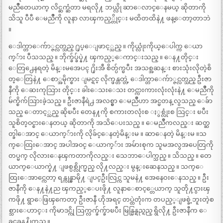
မညိဳတေယာက္ လိင္ဆက္ဆံတာ မရလို႔ ဘယ္လို ဆာေလာင္ေနမယ္ ဆိုတာကို
သိသူ ပီပီ ေမညိဳကို လူနာ လာၾကည့္တိုင္း မထိတထိနဲ႔ ဖန္ေတာ့တာဘဲ
။
ေဒါက္တာေက်ာ္ဇင္လတ္သည္ ႐ုပ္ေျဖာင့္သည္ ။ ကိုယ္လုံးကိုယ္ေပါက္က ေယာ
က္်ား ပီသသည္ ။ ဘိုက္ခ်ပ္ခ်ပ္နဲ႔ ၾကည့္ေကာင္းသည္ ။ ေန႔တိုင္း
ေတြ႕ေနရတဲ့ မိန္းမအေပၚ ႐ိုးအီ စိတ္ပ်က္ၿပီး အသစ္အဆန္း စားသုံးလိုတဲ့စိ
တ္ေတြနဲ႔ ေစာ္အမိုက္စား ျမင္ရင္ လိုက္ဖန္တတ္တဲ့ ေဒါက္တာေက်ာ္ဇင္လတ္သည္ ဦးဇာ
နီကို ေဆးကုသြား တိုင္း ခါးေသးေသး တင္ကားကားလုံးလုံးနဲ႔ ေမညိဳကို
မ်က္စိက်သြားခဲ့သည္ ။ ဦးဇာနီရဲ႕ အလစ္မွာ ေမညိဳဟာ အင္မတန္ လွသည္ ေခ်ာ
သည္ ေတာင့္သည္ ဆိုၿပီး တေန႔ကို စကားတလုံးစ ႏွစ္လုံးစ သြင္း ၿပီး
သူစိတ္၀င္စားေနတယ္ ဆိုတာကို အသိေပးသည္ ။ ေမညိဳကလည္း ဆတ္ဆ
တ္ခါေအာင္ ေယာက္်ားကို လိုခ်င္ေနတဲ့မိန္းမ ။ ဆာေနတဲ့ မိန္းမ ။သ
က္ေထြးေအာင္ အပါအ၀င္ ေယာက္်ား အမ်ားစုက သူမအလွအပေတြကို
တပ္မက္ လိုလားေနၾကတာကိုလည္း သေဘာေပါက္သည္ ။ သိသည္ ။ တေ
ယာက္ေယာက္နဲ႔ ျဖစ္ပစ္လိုက္မည္ လို႔လည္း မွန္းဆေနသည္ ။ သက္ေ
ထြးေအာင္ကေတာ့ ရန္ကုန္မွာမို႔ ျပင္ဦးလြင္က သူမနဲ႔ အေနေဝးေနသည္ ။ ဦး
ဇာနီကို ေန႔နဲ႔ည ၾကည့္ေပးဖို႔ လူနာေစာင့္တေယာက္ သူတို႔ငွားၾ
ကဖို႔ ရွာေဖြၾကေတာ့ ဦးဇာနီ ဟိုအရင္ တပ္ထဲတုံးက တပည့္ျဖစ္ခဲ့ဘူးတဲ့စ
စ္သားေဟာင္း ကိုမာဒင္ကို သြက္လက္ခ်က္ခ်ာၿပီး မြန္မြန္ရည္ရည္ ရွိလို႔ ဦးဇာနီက ေ
ခၚခန႔္လိုက္သည္ ။