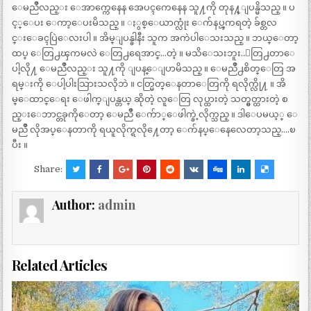
ေမညိဳလည္း ေအာက္ကေနေန အေပၚကေနေန သူ႔ကို တုန႔္ျပန္မိသည္ ။ ပ
င့္ေပး ေကာ့ေပးမိသည္ ။ ႏွစ္ေယာက္လုံး ေက်နပ္ၾကရတဲ့ ခ်စ္တလ
င္းေခၚပြဲေလးပါ ။ အိမ္ျပန္ခါနီး သူက အကဲပါေသးသည္ ။ ဘယ္ေတာ့
ထပ္ ေတြ႕ၾကမလဲ ေတြ႕ရေအာင္…တဲ့ ။ မသိေသးဘူး..ေတြ႕တာေ
ပါ့လို႔ ေမညိဳလည္း သူ႔ကို ျပန္ေျပာမိသည္ ။ ေမညိဳ႕စိတ္ေတြ အ
ရမ္းကို ေပါ့ပါးသြားသလိုဘဲ ။ ငတ္မြတ္ေနတာေတြကို ရလိုက္လို႔ ။ အိ
မ္ေထာင္ေရး ေဖါက္ျပန္တယ္ ဆိုတဲ့ လူေတြ လုပ္ထားတဲ့ သတ္မွတ္ထားတဲ့ စ
ည္းေဘာင္တခုကိုေတာ့ ေမညိဳ ေက်ာ္ေဖါက္ခဲ့လိုက္သည္ ။ ဒါေပမယ့္ ေ
မညိဳ လိုအပ္ေနတာကို ရယူလိုက္ရလို႔ေတာ့ ေက်နပ္ေနေလေတာ့သည္….ၿ
ပီး ။
Share:
Author:
admin
Related Articles