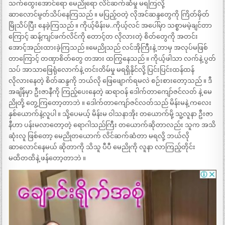
သက်ထွေးအောင်ရော မေညိုရော လိင်ဆက်ဆံမှု မရကြလို့
ဆာလောင်မွတ်သိပ်နေကြသည် ။ မပြည့်ဝတဲ့ လိုအင်ဆန္ဒတွေကို ကြိတ်မှိတ်
မြိုသိပ်ပြီး နေခဲ့ကြသည် ။ ကိုယ့်မိန်းမ..ကိုယ့်လင် အပေါ်မှာ သစ္စာမမဲ့ချင်တာ
ကြောင့် ဆန့်ကျင်ဖက်လိင်ကို တောင့်တ လိုလားတဲ့ စိတ်တွေကို အတင်း
အောင့်အည်းထားခဲ့ကြသည် ။မေညိုသည် လင်အိုကြီးနဲ့ ဘာမှ အလုပ်မဖြစ်
တာကြောင့် တဏှာစိတ်တွေ တအား ထကြွနေသည် ။ ကိုယ့်ဖါသာ လက်နဲ့ ပွတ်
သပ် အာသာဖြေရုံလောက်နဲ့ တင်းတိမ်မှု မရရှိနိုင်လို့ ပြင်းပြင်းထန်ထန်
လိုလားနေတဲ့ စိတ်ဆန္ဒကို ဘယ်လို ဖြေဖျောက်ရမလဲ စဉ်းစားတော့သည် ။ ဒီ
အချိန်မှာ ဦးဇာနီကို ကြည့်ပေးနေတဲ့ ဆရာဝန် ဒေါက်တာကျော်ဇင်လတ် နဲ့ မေ
ညိုတို့ တွေ့ကြတော့တာဘဲ ။ ဒေါက်တာကျော်ဇင်လတ်သည် မိန်းမနဲ့ ကလေး
နှစ်ယောက်နဲ့လူပါ ။ သို့ပေမယ့် မိန်းမ ဝါသနာအိုး တယောက်မို့ သူ့လူနာ ဦးဇာ
နီဟာ ပန်းမလာတော့တဲ့ ရောဂါသည်ကြီး တယောက်ဆိုတာလည်း သူက အသိ
ဆုံးလူ ဖြစ်တော့ မေညိုတယောက် လိင်ဆက်ဆံတာ မရလို့ ဘယ်လို
ဆာလောင်နေမယ် ဆိုတာကို သိသူ ပီပီ မေညိုကို လူနာ လာကြည့်တိုင်း
မထိတထိနဲ့ ဖန်တော့တာဘဲ ။