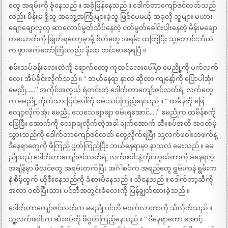
တွေ အရမ်းကို ခုံနေသည် ။ အခုံမြန်နေသည် ။ ဒေါက်တာကျော်ဇင်လတ်သည်
လည်း မိန်းမ ရှိသူ အတွေ့အကြုံများခဲ့သူ ဖြစ်ပေမယ့် အခုလို သူများ မယား
ချောချောလှလှ ဆာလောင်မွတ်သိပ်နေတဲ့ ငတ်မွတ်ခေါင်းပါးနေတဲ့ မိန်းမချော
တယောက်ကို ဖြုတ်ရတော့မှာမို့ စိတ်တွေ အရမ်း ထကြွပြီး သူ့ဘောင်းဘီထဲ
က ဖွားဖက်တော်ကြီးလည်း နိုးထ တင်းမာနေရပြီ ။
စမ်းသပ်ခန်းလေးထဲကို ရောက်တော့ ကုတင်လေးပေါ်မှာ မေညို့ကို ပက်လက်
လေး အိပ်ခိုင်းလိုက်သည် ။ “ ဘယ်နေရာ နာလဲ ဆိုတာ ကျနော့်ကို ပြောပါအုံး
မေညို……” အကိုင်အတွယ် ရဲတင်းတဲ့ ဒေါက်တာကျော်ဇင်လတ်ရဲ့ လက်တွေ
က မေညို့ ဘိုက်သားပြင်ပေါ်ကို စမ်းသပ်ကြည့်နေသည် ။ “ ထမိန်ကို ဖြေ
လျော့လိုက်အုံး မေညို..သေသေချာချာ စမ်းရအောင်…..” မေညိုက ထမိန်စကို
ဖြေပြီး အောက်ကို လျောချလိုက်တဲ့အခါ ချက်အောက် ဆီးစပ်အထိ အဝတ်မဲ့
သွားသည်ကို ဒေါက်တာကျော်ဇင်လတ် တွေ့လိုက်ရပြီး သူ့လက်ဖဝါးတဖက်နဲ့
ဒီနေရာတွေကို ဖိကြည့် ပွတ်ကြည့်ပြီး ဘယ်နေရာမှာ နာသလဲ မေးသည် ။ မေ
ညိုသည် ဒေါက်တာကျော်ဇင်လတ်ရဲ့ လက်ဖဝါးနဲ့ ကိုင်တွယ်တာကို ခံနေရတဲ့
အချိန်မှာ ဖီလင်တွေ အရမ်းတက်ပြီး အင်္ဂါစပ်က အရည်တွေ ရွမ်းကနဲ ရွမ်းက
နဲ စိမ့်ထွက် ယိုစီးနေသည်ကို ခံစားမိနေသည် ။ သိနေသည် ။ ဒေါက်တာ့ဆီကို
အလာ ဝတ်ပြီးသား ပင်တီအတွင်းခံလေးကို ပြန်ချွတ်ထားခဲ့သည် ။
ဒေါက်တာကျော်ဇင်လတ်က မေညို ပင်တီ မဝတ်လာတာကို သိလိုက်သည် ။
သူ့လက်ဖဝါးက ဆီးစပ်ကို ဖိပွတ်ကြည့်နေသည် ။ “ ဒီနေရာကော အောင့်