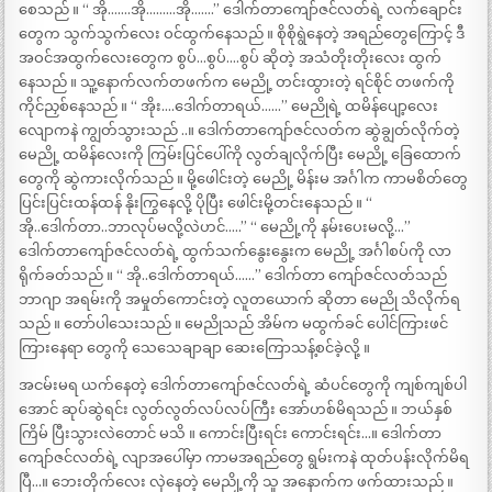
စေသည် ။ “ အို…….အို………အို…….” ဒေါက်တာကျော်ဇင်လတ်ရဲ့ လက်ချောင်း
တွေက သွက်သွက်လေး ဝင်ထွက်နေသည် ။ စိုစိုရွဲနေတဲ့ အရည်တွေကြောင့် ဒီ
အဝင်အထွက်လေးတွေက စွပ်…စွပ်….စွပ် ဆိုတဲ့ အသံတိုးတိုးလေး ထွက်
နေသည် ။ သူ့နောက်လက်တဖက်က မေညို့ တင်းထွားတဲ့ ရင်စိုင် တဖက်ကို
ကိုင်ညှစ်နေသည် ။ “ အိုး….ဒေါက်တာရယ်……” မေညိုရဲ့ ထမိန်ပျော့လေး
လျောကနဲ ကျွတ်သွားသည် ..။ ဒေါက်တာကျော်ဇင်လတ်က ဆွဲချွတ်လိုက်တဲ့
မေညို့ ထမိန်လေးကို ကြမ်းပြင်ပေါ်ကို လွတ်ချလိုက်ပြီး မေညို့ ခြေထောက်
တွေကို ဆွဲကားလိုက်သည် ။ မို့ဖေါင်းတဲ့ မေညို့ မိန်းမ အင်္ဂါက ကာမစိတ်တွေ
ပြင်းပြင်းထန်ထန် နိုးကြွနေလို့ ပိုပြီး ဖေါင်းမို့တင်းနေသည် ။ “
အို..ဒေါက်တာ..ဘာလုပ်မလို့လဲဟင်…..” “ မေညို့ကို နမ်းပေးမလို့…”
ဒေါက်တာကျော်ဇင်လတ်ရဲ့ ထွက်သက်နွေးနွေးက မေညို့ အင်္ဂါစပ်ကို လာ
ရိုက်ခတ်သည် ။ “ အို..ဒေါက်တာရယ်……” ဒေါက်တာ ကျော်ဇင်လတ်သည်
ဘာဂျာ အရမ်းကို အမှုတ်ကောင်းတဲ့ လူတယောက် ဆိုတာ မေညို သိလိုက်ရ
သည် ။ တော်ပါသေးသည် ။ မေညိုသည် အိမ်က မထွက်ခင် ပေါင်ကြားဖင်
ကြားနေရာ တွေကို သေသေချာချာ ဆေးကြောသန့်စင်ခဲ့လို့ ။
အငမ်းမရ ယက်နေတဲ့ ဒေါက်တာကျော်ဇင်လတ်ရဲ့ ဆံပင်တွေကို ကျစ်ကျစ်ပါ
အောင် ဆုပ်ဆွဲရင်း လွတ်လွတ်လပ်လပ်ကြီး အော်ဟစ်မိရသည် ။ ဘယ်နှစ်
ကြိမ် ပြီးသွားလဲတောင် မသိ ။ ကောင်းပြီးရင်း ကောင်းရင်း…။ ဒေါက်တာ
ကျော်ဇင်လတ်ရဲ့ လျာအပေါ်မှာ ကာမအရည်တွေ ရွမ်းကနဲ ထုတ်ပန်းလိုက်မိရ
ပြီ…။ ဘေးတိုက်လေး လှဲနေတဲ့ မေညို့ကို သူ အနောက်က ဖက်ထားသည် ။