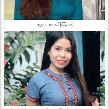
ႏွစ္ႏွစ္ကာကာခ်စ္မိသြားၿပီ