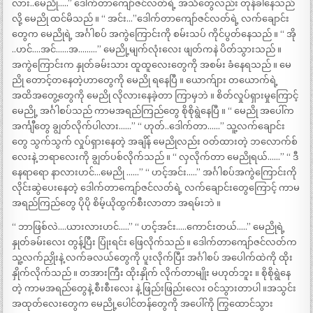
လား..မေညို…..” ဒေါက်တာကျော်ဇင်လတ်ရဲ့ အသံတွေလည်း တုန်ခါနေသည်
လို့ မေညို ထင်မိသည် ။ “ အင်း…”ဒေါက်တာကျော်ဇင်လတ်ရဲ့ လက်ချောင်း
တွေက မေညိုရဲ့ အင်္ဂါစပ် အကွဲကြောင်းကို စမ်းသပ် ကိုင်ပွတ်နေသည် ။ “ အို
..ဟင်….အင်……အ………” မေညို့မျက်လုံးလေး ဖျတ်ကနဲ ပိတ်သွားသည် ။
အကွဲကြောင်းက နှုတ်ခမ်းသား ထူထူလေးတွေကို အစမ်း ခံနေရသည် ။ မေ
ညို တောင့်တနေတဲ့ဟာတွေကို မေညို ရနေပြီ ။ ယောက်ျား တယောက်ရဲ့
အထိအတွေ့တွေကို မေညို လိုလားနေခဲ့တာ ကြာမှဘဲ ။ စိတ်လှုပ်ရှားမှုကြောင့်
မေညို့ အင်္ဂါစပ်သည် ကာမအရည်ကြည်တွေ စိုစိုရွဲနေပြီ ။ “ မေညို အပေါ်က
အင်္ကျီတွေ ချွတ်လိုက်ပါလား……” “ ဟုတ်..ဒေါက်တာ……” သူ့လက်ချောင်း
တွေ သွက်သွက် လှုပ်ရှားနေတဲ့ အချိန် မေညိုလည်း ဝတ်ထားတဲ့ ဘလောက်စ်
လေးနဲ့ ဘရာလေးကို ချွတ်ပစ်လိုက်သည် ။ “ လှလိုက်တာ မေညိုရယ်……” “ ဒီ
နေရာရော နာလားဟင်…မေညို ……” “ ဟင့်အင်း…..” အင်္ဂါစပ်အကွဲကြောင်းကို
လိုင်းဆွဲပေးနေတဲ့ ဒေါက်တာကျော်ဇင်လတ်ရဲ့ လက်ချောင်းတွေကြောင့် ကာမ
အရည်ကြည်တွေ ပိုပို စိမ့်ယိုထွက်စီးလာတာ အရမ်းဘဲ ။
“ ဘာဖြစ်လဲ….ယားလားဟင်…..” “ ဟင့်အင်း…..ကောင်းတယ်…..” မေညိုရဲ့
နှုတ်ခမ်းလေး တွန့်ပြီး ပြုံးရင်း ဖြေလိုက်သည် ။ ဒေါက်တာကျော်ဇင်လတ်က
သူ့လက်ညှိုးနဲ့ လက်ခလယ်တွေကို ပူးလိုက်ပြီး အင်္ဂါစပ် အပေါက်ထဲကို ထိုး
နှိုက်လိုက်သည် ။ တအားကြီး ထိုးနှိုက် လိုက်တာမျိုး မဟုတ်ဘူး ။ စိုစိုရွဲနေ
တဲ့ ကာမအရည်တွေနဲ့ စီးစီးလေး နဲ့ ဖြည်းဖြည်းလေး ဝင်သွားတာပါ ။အသွင်း
အထုတ်လေးတွေက မေညို့ပေါင်တန်တွေကို အပေါ်ကို ကြွထောင်သွား