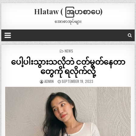
Hlataw ( အြပာစာပေ)
အောစာအုပ်များ
POSTED
NEWS
IN
ပေါ့ပါးသွားသလိုဘဲ ငတ်မွတ်နေတာ
တွေကို ရလိုက်လို့
ADMIN
SEPTEMBER 19, 2023