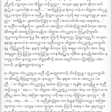
ညိဳ႕ကို ပက္လက္ေလး အိပ္ခိုင္းလိုက္သည္ ။ “ ဘယ္ေနရာ နာလဲ ဆိုတာ က်ေ
နာ့္ကို ေျပာပါအုံး ေမညိဳ……” အကိုင္အတြယ္ ရဲတင္းတဲ့ ေဒါက္တာေက်ာ္ဇင္လ
တ္ရဲ႕ လက္ေတြက ေမညိဳ႕ ဘိုက္သားျပင္ေပၚကို စမ္းသပ္ၾကည့္ေနသ
ည္ ။ “ ထမိန္ကို ေျဖေလ်ာ့လိုက္အုံး ေမညိဳ..ေသေသခ်ာခ်ာ စမ္းရေအာင္…..”
ေမညိဳက ထမိန္စကို ေျဖၿပီး ေအာက္ကို ေလ်ာခ်လိုက္တဲ့အခါ ခ်က္ေအာက္
ဆီးစပ္အထိ အ၀တ္မဲ့သြားသည္ကို ေဒါက္တာေက်ာ္ဇင္လတ္ ေတြ႕လိုက္ရၿပီး
သူ႔လက္ဖဝါးတဖက္နဲ႔ ဒီေနရာေတြကို ဖိၾကည့္ ပြတ္ၾကည့္ၿပီး ဘယ္ေ
နရာမွာ နာသလဲ ေမးသည္ ။ ေမညိဳသည္ ေဒါက္တာေက်ာ္ဇင္လတ္ရဲ႕ လက္ဖဝါး
နဲ႔ ကိုင္တြယ္တာကို ခံေနရတဲ့ အခ်ိန္မွာ ဖီလင္ေတြ အရမ္းတက္ၿပီး အဂၤါစပ္က
အရည္ေတြ ႐ြြမ္းကနဲ ႐ြြမ္းကနဲ စိမ့္ထြက္ ယိုစီးေနသည္ကို ခံစားမိေန
သည္ ။ သိေနသည္ ။ ေဒါက္တာ့ဆီကို အလာ ၀တ္ၿပီးသား ပင္တီအတြင္းခံေ
လးကို ျပန္ခြၽတ္ထားခဲ့သည္ ။
ေဒါက္တာေက်ာ္ဇင္လတ္က ေမညိဳ ပင္တီ မ၀တ္လာတာကို သိလိုက္သည္ ။ သူ႔လက္ဖဝါး
က ဆီးစပ္ကို ဖိပြတ္ၾကည့္ေနသည္ ။ “ ဒီေနရာေကာ ေအာင့္လား..ေမ
ညိဳ…..” ေဒါက္တာေက်ာ္ဇင္လတ္ရဲ႕ အသံေတြလည္း တုန္ခါေနသည္လို႔ ေမညိဳ
ထင္မိသည္ ။ “ အင္း…”ေဒါက္တာေက်ာ္ဇင္လတ္ရဲ႕ လက္ေခ်ာင္းေတြက ေမ
ညိဳရဲ႕ အဂၤါစပ္ အကြဲေၾကာင္းကို စမ္းသပ္ ကိုင္ပြတ္ေနသည္ ။ “ အို
..ဟင္….အင္……အ………” ေမညိဳ႕မ်က္လုံးေလး ဖ်တ္ကနဲ ပိတ္သြားသည္ ။ အကြဲေ
ၾကာင္းက ႏႈတ္ခမ္းသား ထူထူေလးေတြကို အစမ္း ခံေနရသည္ ။
ေမညိဳ ေတာင့္တေနတဲ့ဟာေတြကို ေမညိဳ ရေနၿပီ ။ ေယာက္်ား တေ