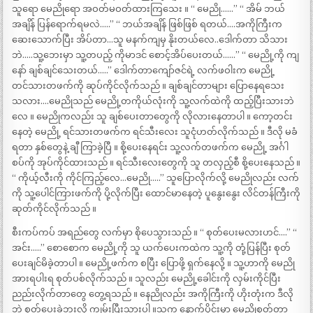
သူရော မေညိုရော အဝတ်မဝတ်ထားကြသေး ။ “ မေညို……” “ အိမ် ဘယ်
အချိန် ပြန်ရောက်ရမလဲ…..” “ ဘယ်အချိန် ဖြစ်ဖြစ် ရတယ်….အကိုကြီးက
ဆေးသောက်ပြီး အိပ်တာ…သူ မနက်ကျမှ နိုးတယ်လေ..ဒေါက်တာ သိသား
ဘဲ…..သူ့ဘေးမှာ သူ့တပည့် ကိုမာဒင် စောင့်အိပ်ပေးတယ်……” “ မေညို့ကို ကျ
နော် ချစ်ချင်သေးတယ်…..” ဒေါက်တာကျော်ဇင်ရဲ့ လက်ဖဝါးက မေညို့
တင်သားတဖက်ကို ဆုပ်ကိုင်လိုက်သည် ။ ချစ်ချင်တာများ ပြောနေရသေး
သလား….မေညိုသည် မေညို့တကိုယ်လုံးကို သူ့လက်ထဲကို ထည့်ပြီးသားဘဲ
လေ ။ မေညိုကလည်း သူ ချစ်ပေးတာတွေကို လိုလားနေတာပါ ။ ကော့တင်း
နေတဲ့ မေညို့ ရင်သားတဖက်က ရင်သီးလေး သူငုံဟတ်လိုက်သည် ။ ဒီလို မခံ
ရတာ နှစ်တွေနဲ့ ချီ ကြာခဲ့ပြီ ။ စို့ပေးနေရင်း သူ့လက်တဖက်က မေညို့ အင်္ဂါ
စပ်ကို အုပ်ကိုင်ထားသည် ။ ရင်သီးလေးတွေကို သူ တလှည့်စီ စို့ပေးနေသည် ။
“ ကိုယ့်လီးကို ကိုင်ကြည့်လေ…မေညို…..” သူပြောလိုက်လို့ မေညိုလည်း လက်
ကို သူ့ပေါင်ကြားဖက်ကို ပို့လိုက်ပြီး ထောင်မာနေတဲ့ ပူနွေးနွေး လိင်တန်ကြီးကို
ဆုတ်ကိုင်လိုက်သည် ။
စီးကပ်ကပ် အရည်တွေ လက်မှာ စိုပေသွားသည် ။ “ စုတ်ပေးမလားဟင်….” “
အင်း…..” စောစောက မေညို့ကို သူ ယက်ပေးကထဲက သူ့ကို တုံ့ပြန်ပြီး စုတ်
ပေးချင်မိခဲ့တာပါ ။ မေညို့ဖက်က စပြီး ပြောဖို့ ရှက်နေလို့ ။ သူ့ဟာကို မေညို
အားရပါးရ စုတ်ပစ်လိုက်သည် ။ သူလည်း မေညို့ခေါင်းကို လှမ်းကိုင်ပြီး
ညည်းလိုက်တာတွေ တွေ့ရသည် ။ နေညိုလည်း အကိုကြီးကို ဟိုးတုံးက ဒီလို
ဘဲ စုတ်ပေးခဲ့ဘူးလို့ ကျွမ်းပြီးသားပါ ။သူက နောက်ပိုင်းမှာ မေညိုစုတ်တာ