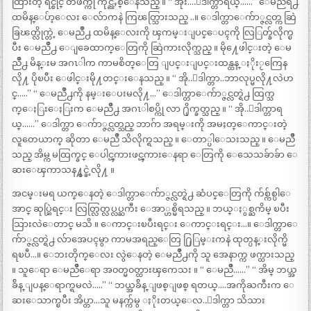
ထြားတဲ့ ရင္စိုင္ တဖက္ကို ကိုင္ညႇစ္ေနသည္ ။ “ အိုး….ေဒါက္တာရယ္……” ေမညိဳရဲ႕
ထမိန္ေပ်ာ့ေလး ေလ်ာကနဲ ကြၽတ္သြားသည္ ..။ ေဒါက္တာေက်ာ္ဇင္လတ္က ဆြဲ
ခြၽတ္လိုက္တဲ့ ေမညိဳ႕ ထမိန္ေလးကို ၾကမ္းျပင္ေပၚကို လြြတ္ခ်လိုက္ၿ
ပီး ေမညိဳ႕ ေျခေထာက္ေတြကို ဆြဲကားလိုက္သည္ ။ မို႔ေဖါင္းတဲ့ ေမ
ညိဳ႕ မိန္းမ အဂၤါက ကာမစိတ္ေတြ ျပင္းျပင္းထန္ထန္ ႏိုးႂကြေန
လို႔ ပိုၿပီး ေဖါင္းမို႔တင္းေနသည္ ။ “ အို..ေဒါက္တာ..ဘာလုပ္မလို႔လဲဟ
င္…..” “ ေမညိဳ႕ကို နမ္းေပးမလို႔…” ေဒါက္တာေက်ာ္ဇင္လတ္ရဲ႕ ထြက္သ
က္ေႏြးေႏြးက ေမညိဳ႕ အဂၤါစပ္ကို လာ ႐ိုက္ခတ္သည္ ။ “ အို..ေဒါက္တာရ
ယ္……” ေဒါက္တာ ေက်ာ္ဇင္လတ္သည္ ဘာဂ်ာ အရမ္းကို အမႈတ္ေကာင္းတဲ့
လူတေယာက္ ဆိုတာ ေမညိဳ သိလိုက္ရသည္ ။ ေတာ္ပါေသးသည္ ။ ေမညိဳ
သည္ အိမ္က မထြက္ခင္ ေပါင္ၾကားဖင္ၾကားေနရာ ေတြကို ေသေသခ်ာခ်ာ ေ
ဆးေၾကာသန႔္စင္ခဲ့လို႔ ။
အငမ္းမရ ယက္ေနတဲ့ ေဒါက္တာေက်ာ္ဇင္လတ္ရဲ႕ ဆံပင္ေတြကို က်စ္က်စ္ပါေ
အာင္ ဆုပ္ဆြဲရင္း လြတ္လြတ္လပ္လပ္ႀကီး ေအာ္ဟစ္မိရသည္ ။ ဘယ္ႏွစ္ႀကိမ္ ၿပီး
သြားလဲေတာင္ မသိ ။ ေကာင္းၿပီးရင္း ေကာင္းရင္း…။ ေဒါက္တာေ
က်ာ္ဇင္လတ္ရဲ႕ လ်ာအေပၚမွာ ကာမအရည္ေတြ ႐ြြမ္းကနဲ ထုတ္ပန္းလိုက္မိ
ရၿပီ…။ ေဘးတိုက္ေလး လွဲေနတဲ့ ေမညိဳ႕ကို သူ အေနာက္က ဖက္ထားသည္
။ သူေရာ ေမညိဳေရာ အ၀တ္မ၀တ္ထားၾကေသး ။ “ ေမညိဳ……” “ အိမ္ ဘယ္အ
ခ်ိန္ ျပန္ေရာက္ရမလဲ…..” “ ဘယ္အခ်ိန္ ျဖစ္ျဖစ္ ရတယ္….အကိုႀကီးက ေ
ဆးေသာက္ၿပီး အိပ္တာ…သူ မနက္က်မွ ႏိုးတယ္ေလ..ေဒါက္တာ သိသား