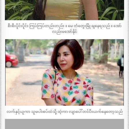
စီးစီးပိူင်းပိူင်း ကြပ်ကြပ်တည်းတည်း ။ မေ တံတွေးမြို ချနေရသည် ။ အော်
လည်းမအော်နိုင်
လက်နှင့်ယူကာ သူမပါးစပ်ထဲသို့ ထဲ့ကာ လျာပေါ် တင်ပီးယက်နေတော့သည်