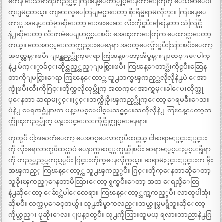
ကေန ေသခ်ာၾကည့္ရင္ ကြၽန္ေတာ္လုပ္ေနတာေတြကို ေသခ်ာေပါ
က္ျမင္ရတယ္။ တျခားလူေတြျမင္မွာေတာ့ စိုးရိမ္စရာမလိုဘူး။ ကြၽန္ေ
တာ္က အခန္းထဲမွာဆိုေတာ့ ေအးေဆး လီးကိုင္ၿပီးဆြေနတာ သံလြင္ဆီ
နဲ႕ဆိုေတာ့ လီးကမဲေျပာင္တင္းၿပီး အေၾကာေတြက ေထာင္လာေတာ့
တယ္။ တေအာင့္ေလာက္လည္းေနေရာ အဝတ္ေလွ်ာ္ၿပီးသြားၿပီးေတာ့
အဝတ္လွန္းၿပီး ျပန္လွည့္လိုက္ေရာ ကြၽန္ေတာ့အိပ္ခန္းျပတင္းေပါက္
နဲ႕ မ်က္ႏွာခ်င္းဆိုင္တည့္တည့္ျဖစ္သြားၿပီး ကြၽန္ေတာ္လီးကိုင္ၿပီးဆြေန
တာကိုျမင္သြားေရာ ကြၽန္ေတာ္က သူ႕ဘက္မၾကည့္သလိုလိုနဲ႕ပဲ ေအာ
က္ငုံၿပီးလီးကိုဂြင္းတိုက္သလိုလုပ္လိုက္ အထက္ေအာက္ရမ္းခါေပးလိုက္လု
ပ္ေနတာ ဆရာမႏွင္းႏွင္းဘက္ကိုခိုးၾကည့္လိုက္ေတာ့ ေရမခ်ိဳးေသး
ပဲနဲ႕ ေရအင္တုံနားက ပန္းပင္ေပါင္းသင္ရွင္းသလိုလိုနဲ႕ ကြၽန္ေတာ့ဘ
က္ကိုၾကည့္လိုက္ ပန္းပင္ေလးကိုင္လိုက္လုပ္ေနေရာ။
ဟုတ္ၿပီ ငါ့အႀကံေတာ့ ေအာင္ေလာက္ၿပီထင္တယ္ ငါဆရာမႏွင္းႏွင္း
ကို လိုးရေလာက္ၿပီထင္တာပဲ ေနာက္တဆင့္တက္မယ္ဆိုၿပီး ဆရာမႏွင္းႏွင္းရွိရာ
ကို တည့္တည့္ၾကည့္ၿပီး ဂြင္းတိုက္ေနလိုက္တယ္။ ဆရာမႏွင္းႏွင္းက ခိုး
အၾကည့္ ကြၽန္ေတာ့္က သူ႕ၾကည့္ၿပီး ဂြင္းတိုက္ေနတာဆိုေတာ့
သူခိုးၾကည့္ေနတာမိသြားေတာ့ ရွက္ၿပီးေတာ့ အထ ေရညွိေတြ
နဲ႕ဆိုေတာ့ ေခ်ာ္လဲပါေလေရာ။ ကြၽန္ေတာ့္ဘက္ၾကည့္ၿပီး လာထူပါအုံး
ဆိုၿပီး လက္ယပ္ေခၚတယ္ဗ်။ သူ႕အိမ္မွာကလည္းဘယ္သူမွမရွိဘူးဆိုေတာ့
ကိုယ္လည္း ပုဆိုးေလး ျပန္ဝတ္ၿပီး သူ႕ကိုသြားထူမယ္ ရလားဘာညာနဲ႕ဂြ