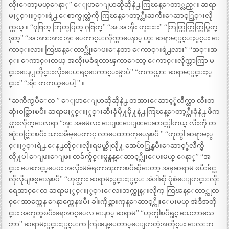
လိုးေတာ့မယ္ေနာ္” ‌ေျပာေျပာဆိုဆိုနဲ႕ ကြၽန္ေတာ္လည္း ဆရာ
မႏွင္းႏွင္းရဲ႕ ေစာက္ဖုတ္ထဲကို ကြၽန္ေတာ့္လီးႀကီးေဆာင့္သြင္းလို
က္တယ္ ။ “ႁဗြတ္ ဘြတ္ႁပြတ္ ႁဗြတ္” “အ အ အိုး ဟူးးးးး” “ဘြတ္ဘြတ္ဘြတ္ဘြပ္ဗြတ္
ဒုတ္” “အ အားအား အူး ေကာင္းလိုက္တာေနာ္ ဟူး ‌ဆရာမႏွင္းႏွင္း ေ
ကာင္းလား ကြၽန္ေတာ္လိုးေပးေနတာ ေကာင္းရဲ႕လား” “‌အင္းအ
င္း ေကာင္းတယ္ အလိုးမခံရတာၾကာေတာ့ ေကာင္းလိုက္တာကြာ မ
င္းေန႕တိုင္းလိုးေပးရင္ေကာင္းမွာပဲ” “‌တကယ္လား ဆရာမႏွင္းႏွ
င္း” “‌အိုး တကယ္ေပါ့ ” ။
“‌ႀကိဳက္ၿပီေလ ” ေျပာေျပာဆိုဆိုနဲ႕ တအားေဆာင့္ခ်လိဳက္တာ လီးတ
ဆုံးဝင္သြားၿပီး ဆရာမႏွင္းႏွင္းဆီးခုံမို႔မို႔နဲ႕ ကြၽန္ေတာ့္ဆီးခုံနဲ႕ ဖိက
ပ္ထားလိုက္ေလရာ “‌အူး အမေလး ေျဖးေျဖးေဆာင့္ပါဟယ္ လီးကို တ
ဆုံးဝင္သြားၿပီး သားအိမ္ေတာင္ လာေထာာက္ေနၿပီ ” “‌ဟုတ္ပါ ဆရာမႏွ
င္းႏွင္းရဲ႕ ေန႕တိုင္းလိုးရမယ္ဆိုလို႔ အေပ်ာ္လြန္ၿပီးေဆာင့္ခ်လိဳက္မိ
လို႔ပါ ေျဖးေျဖး တခ်က္ခ်င္းမွန္မွန္ေဆာင့္လိုးေပးမယ္ ေနာ္” “‌အ
င္း ေဆာင့္ေပး အလိုးမခံရတာၾကာၿပီဆိုေတာ့ အခုဆရာမ ၿပီးခ်င္သ
လိုလိုျဖစ္ေနၿပီ” “‌ဟုတ္လား ဆရာမႏွင္းႏွင္း အဲဒါဆို ပုံစံေျပာင္းလိုး
ရေအာင္ေလ ဆရာမႏွင္းႏွင္းေလးဘက္ကုန္းလိုက္ ကြၽန္ေတာ္ကုတ
င္ေအာက္ကေန ေနာက္ကေနၿပီး ခါးကိုင္အားကုန္ေဆာင့္လိုးေပးမယ္ အဲဒီအတို
င္း အတူတူၿပီးရေအာင္ေလ ေနာ္ ဆရာမ” “‌ဟုတ္ပါၿပီရွင္ သေဘာသေ
ဘာ” ဆရာမႏွင္းႏွင္းက ကြၽန္ေတာ္ေျပာတဲ့အတိုင္း ေလးဘ