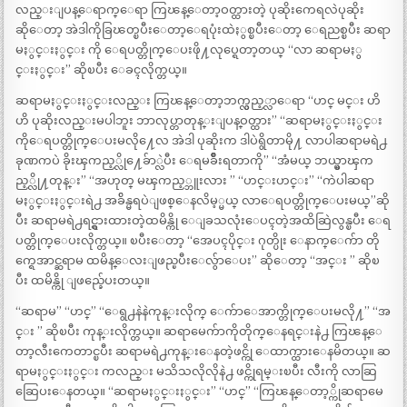
လည္းျပန္ေရာက္ေရာ ကြၽန္ေတာ့ဝတ္ထားတဲ့ ပုဆိုးကေရလဲပုဆိုး
ဆိုေတာ့ အဲဒါကိုခြၽတ္ၿပီးေတာ့ေရပုံးထဲႏွစ္ၿပီးေတာ့ ေရညစ္ၿပီး ဆရာ
မႏွင္းႏွင္း ကို ေရပတ္တိုက္ေပးဖို႔လုပ္ရေတာ့တယ္ “‌လာ ဆရာမႏွ
င္းႏွင္း” ဆိုၿပီး ေခၚလိုက္တယ္။
ဆရာမႏွင္းႏွင္းလည္း ကြၽန္ေတာ့ဘက္လွည့္လာေရာ “‌ဟင္ မင္း ဟိ
ဟိ ပုဆိုးလည္းမပါဘူး ဘာလုပ္တာတုန္းျပန္ဝတ္ထား” “‌ဆရာမႏွင္းႏွင္း
ကိုေရပတ္တိုက္ေပးမလို႔ေလ အဲဒါ ပုဆိုးက ဒါပဲရွိတာမို႔ လာပါဆရာမရဲ႕
ခုဏကပဲ ခိုးၾကည့္လို႔ေခ်ာ္လဲပီး ေရမခ်ိဳးရတာကို” “‌အံမယ္ ဘယ္မွာၾက
ည့္လို႔တုန္း” “‌အဟုတ္ မၾကည့္ဘူးလား ” “‌ဟင္းဟင္း” “‌ကဲပါဆရာ
မႏွင္းႏွင္းရဲ႕ အခ်ိန္မရပဲျဖစ္ေနလိမ့္မယ္ လာေရပတ္တိုက္ေပးမယ္”ဆို
ပီး ဆရာမရဲ႕ရင္ရွားထားတဲ့ထမိန္ကို ေျခသလုံးေပၚတဲ့အထိဆြဲလွန္ၿပီး ေရ
ပတ္တိုက္ေပးလိုက္တယ္။ ၿပီးေတာ့ “အေပၚပိုင္း ဂုတ္ပိုး ေနာက္ေက်ာ တို
က္ရေအာင္ဆရာမ ထမိန္ေလးျဖည္ၿပီးေလွ်ာေပး” ဆိုေတာ့ “အင္း ” ဆိုၿ
ပီး ထမိန္ကို ျဖည္ခ်ေပးတယ္။
“‌ဆရာမ” “‌ဟင္” “‌ေရွ႕နဲနဲကုန္းလိုက္ ေက်ာေအာက္တိုက္ေပးမလို႔” “‌အ
င္း ” ဆိုၿပီး ကုန္းလိုက္တယ္။ ဆရာမေက်ာကိုတိုက္ေနရင္းနဲ႕ ကြၽန္ေ
တာ့လီးကေတာင္ၿပီး ဆရာမရဲ႕ကုန္းေနတဲ့ဖင္ကို ေထာက္ထားေနမိတယ္။ ဆ
ရာမႏွင္းႏွင္း ကလည္း မသိသလိုလိုနဲ႕ ဖင္ကိုရမ္းၿပီး လီးကို လာဆြ
ဆြေပးေနတယ္။ “‌ဆရာမႏွင္းႏွင္း” “‌ဟင္” “‌ကြၽန္ေတာ့္ကိုဆရာမေ