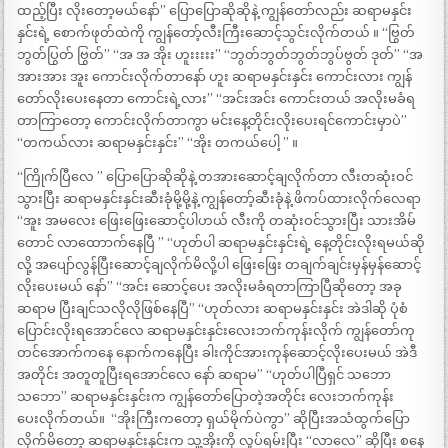
ထည့်ပြီး လိုးတော့မယ်နော်” ‌ပြောပြောဆိုဆိုနဲ့ ကျွန်တော်လည်း ဆရာမနှင်း
နှင်းရဲ့ စောက်ဖုတ်ထဲကို ကျွန်တော့်လီးကြီးဆောင့်သွင်းလိုက်တယ် ။ “ဗြွတ်
ဘွတ်ပြွတ် ဗြွတ်” “အ အ အိုး ဟူးးးးး” “ဘွတ်ဘွတ်ဘွတ်ဘွပ်ဗွတ် ဒုတ်” “အ
အားအား အူး ကောင်းလိုက်တာနော် ဟူး ‌ဆရာမနှင်းနှင်း ကောင်းလား ကျွန်
တော်လိုးပေးနေတာ ကောင်းရဲ့လား” “‌အင်းအင်း ကောင်းတယ် အလိုးမခံရ
တာကြာတော့ ကောင်းလိုက်တာကွာ မင်းနေ့တိုင်းလိုးပေးရင်ကောင်းမှာပဲ”
“‌တကယ်လား ဆရာမနှင်းနှင်း” “‌အိုး တကယ်ပေါ့ ” ။
“‌ကြိုက်ပြီလေ ” ပြောပြောဆိုဆိုနဲ့ တအားဆောင့်ချလိုက်တာ လီးတဆုံးဝင်
သွားပြီး ဆရာမနှင်းနှင်းဆီးခုံမို့မို့နဲ့ ကျွန်တော့်ဆီးခုံနဲ့ ဖိကပ်ထားလိုက်လေရာ
“‌အူး အမလေး ဖြေးဖြေးဆောင့်ပါဟယ် လီးကို တဆုံးဝင်သွားပြီး သားအိမ်
တောင် လာထောာက်နေပြီ ” “‌ဟုတ်ပါ ဆရာမနှင်းနှင်းရဲ့ နေ့တိုင်းလိုးရမယ်ဆို
လို့ အပျော်လွန်ပြီးဆောင့်ချလိုက်မိလို့ပါ ဖြေးဖြေး တချက်ချင်းမှန်မှန်ဆောင့်
လိုးပေးမယ် နော်” “‌အင်း ဆောင့်ပေး အလိုးမခံရတာကြာပြီဆိုတော့ အခု
ဆရာမ ပြီးချင်သလိုလိုဖြစ်နေပြီ” “‌ဟုတ်လား ဆရာမနှင်းနှင်း အဲဒါဆို ပုံစံ
ပြောင်းလိုးရအောင်လေ ဆရာမနှင်းနှင်းလေးဘက်ကုန်းလိုက် ကျွန်တော်ကု
တင်အောက်ကနေ နောက်ကနေပြီး ခါးကိုင်အားကုန်ဆောင့်လိုးပေးမယ် အဲဒီ
အတိုင်း အတူတူပြီးရအောင်လေ နော် ဆရာမ” “‌ဟုတ်ပါပြီရှင် သဘော
သဘော” ဆရာမနှင်းနှင်းက ကျွန်တော်ပြောတဲ့အတိုင်း လေးဘက်ကုန်း
ပေးလိုက်တယ်။ ‌ “အိုးကြီးကတော့ ရှယ်မိုက်ပဲကွာ” ဆိုပြီးအသံထွက်ပြော
လိုက်မိတော့ ဆရာမနှင်းနှင်းက သူ့အိုးကို လှုပ်ရမ်းပြီး “လာလေ” ဆိုပြီး စနေ