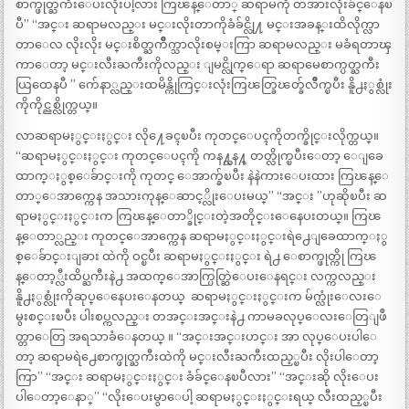
စာက္ဖုတ္ႀကီးေပးလိုးပါ့လား ကြၽန္ေတာ္ ဆရာမကို တအားလိုးခ်င္ေနၿ
ပီ” “‌အင္း ဆရာမလည္း မင္းလိုးတာကိုခံခ်င္လို႔ မင္းအခန္းထိလိုက္လာ
တာေလ လိုးလိုး မင္းစိတ္ႀကိဳက္သာလိုးစမ္းကြာ ဆရာမလည္း မခံရတာၾ
ကာေတာ့ မင္းလီးႀကီးကိုလည္း ျမင္လိုက္ေရာ ဆရာမေစာက္ပတ္ႀကီး
ယြထေနပီ ” က်ေနာ္လည္းထမိန္ကိုကြင္းလုံးကြၽတ္ခြၽတ္ခ်လိဳက္ၿပီး နိူ႕ႏွစ္လုံး
ကိုကိုင္ညစ္လိုက္တယ္။
လာဆရာမႏွင္းႏွင္း လို႔ေခၚၿပီး ကုတင္ေပၚကိုတက္ခိုင္းလိုက္တယ္။
“‌ဆရာမႏွင္းႏွင္း ကုတင္ေပၚကို ကန႔္လန႔္ တတ္လိုက္ၿပီးေတာ့ ေျခေ
ထာက္ႏွစ္ေခ်ာင္းကို ကုတင္ ေအာက္ခ်ၿပီး နဲနဲကားေပးထား ကြၽန္ေ
တာ္ေအာက္ကေန အသားကုန္ေဆာင့္လိုးေပးမယ္” “‌အင္း ”ဟုဆိုၿပီး ဆ
ရာမႏွင္းႏွင္းက ကြၽန္ေတာ္ခိုင္းတဲ့အတိုင္းေနေပးတယ္။ ကြၽ
န္ေတာ္လည္း ကုတင္ေအာက္ကေန ဆရာမႏွင္းႏွင္းရဲ႕ေျခေထာက္ႏွ
စ္ေခ်ာင္းျခား ထဲကို ဝင္ၿပီး ဆရာမႏွင္းႏွင္း ရဲ႕ ေစာက္ဖုတ္ကို ကြၽ
န္ေတာ့္လီးထိပ္ႀကီးနဲ႕ အထက္ေအာက္ပြတ္ဆြဲေပးေနရင္း လက္ကလည္း
နိူ႕ႏွစ္လုံးကိုဆုပ္ေနေပးေနတယ္ ‌ ဆရာမႏွင္းႏွင္းက မ်က္လုံးေလးေ
မွးစင္းၿပီး ပါးစပ္ကလည္း တအင္းအင္းနဲ႕ ကာမခလုပ္ေလးေတြျဖဳ
တ္တာေတြ အရသာခံေနတယ္ ။ “‌အင္းအင္းဟင္း ‌အာ လုပ္ေပးပါေ
တာ့ ဆရာမရဲ႕ေစာက္ဖုတ္ႀကီးထဲကို မင္းလီးႀကီးထည့္ၿပီး လိုးပါေတာ့
ကြာ” “‌အင္း ဆရာမႏွင္းႏွင္း ခံခ်င္ေနၿပီလား” “‌အင္းဆို လိုးေပး
ပါေတာ့ေနာ္” “‌လိုးေပးမွာေပါ့ ဆရာမႏွင္းႏွင္းရယ္ လီးထည့္ၿပီး