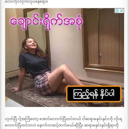
လေးကိုင်လိုက်လုပ်နေရော။
ဟုတ်ပြီ ငါ့အကြံတော့ အောင်လောက်ပြီထင်တယ် ငါဆရာမနှင်းနှင်းကို လိုးရ
လောက်ပြီထင်တာပဲ နောက်တဆင့်တက်မယ်ဆိုပြီး ဆရာမနှင်းနှင်းရှိရာကို