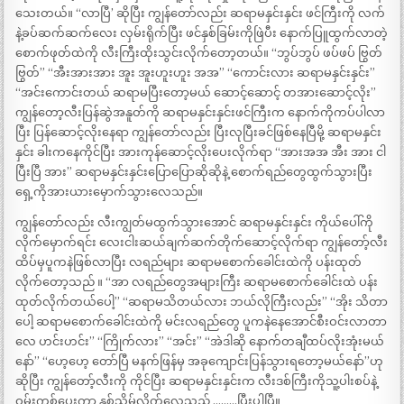
သေးတယ်။ “‌လာပြီ’ ဆိုပြီး ကျွန်တော်လည်း ဆရာမနှင်းနှင်း ဖင်ကြီးကို လက်
နဲ့ခပ်ဆက်ဆက်လေး လှမ်းရိုက်ပြီး ဖင်နှစ်ခြမ်းကိုဖြဲပီး နောက်ပြူထွက်လာတဲ့
စောက်ဖုတ်ထဲကို လီးကြီးထိုးသွင်းလိုက်တော့တယ်။ “ဘွပ်ဘွပ် ဖပ်ဖပ် ဗြွတ်
ဗြွတ်” “အီးအားအား အူး အူးဟူးဟူး အအ” “‌ကောင်းလား ဆရာမနှင်းနှင်း”
“‌အင်းကောင်းတယ် ဆရာမပြီးတော့မယ် ဆောင့်ဆောင့် တအားဆောင့်လိုး”
ကျွန်တော့လီးပြန်ဆွဲအနူတ်ကို ဆရာမနှင်းနှင်းဖင်ကြီးက နောက်ကိုကပ်ပါလာ
ပြီး ပြန်ဆောင့်လိုးနေရာ ကျွန်တော်လည်း ပြီးလုပြီးခင်ဖြစ်နေပြီမို့ ဆရာမနှင်း
နှင်း ခါးကနေကိုင်ပြီး အားကုန်ဆောင့်လိုးပေးလိုက်ရာ “‌အားအအ အီး အား ငါ
ပြီးပြီ အား” ဆရာမနှင်းနှင်းပြောပြောဆိုဆိုနဲ့ စောက်ရည်တွေထွက်သွားပြီး
ရှေ့ကိုအားယားမှောက်သွားလေသည်။
ကျွန်တော်လည်း လီးကျွတ်မထွက်သွားအောင် ဆရာမနှင်းနှင်း ကိုယ်ပေါ်ကို
လိုက်မှောက်ရင်း လေးငါးဆယ်ချက်ဆက်တိုက်ဆောင့်လိုက်ရာ ကျွန်တော့်လီး
ထိပ်မှပူကနဲဖြစ်လာပြီး လရည်များ ဆရာမစောက်ခေါင်းထဲကို ပန်းထုတ်
လိုက်တော့သည် ။ “‌အာ လရည်တွေအများကြီး ဆရာမစောက်ခေါင်းထဲ ပန်း
ထုတ်လိုက်တယ်ပေါ့” “‌ဆရာမသိတယ်လား ဘယ်လိုကြီးလည်း” “‌အိုး သိတာ
ပေါ့ ဆရာမစောက်ခေါင်းထဲကို မင်းလရည်တွေ ပူကနဲနေအောင်စီးဝင်းလာတာ
လေ ဟင်းဟင်း” “‌ကြိုက်လား” “‌အင်း” “‌အဲဒါဆို နောက်တချီထပ်လိုးအုံးမယ်
နော်” “‌ဟေ့ဟေ့ တော်ပြီ မနက်ဖြန်မှ အခုကျောင်းပြန်သွားရတော့မယ်နော်”ဟု
ဆိုပြီး ကျွန်တော့်လီးကို ကိုင်ပြီး ဆရာမနှင်းနှင်းက လီးဒစ်ကြီးကိုသူ့ပါးစပ်နဲ့
ဝမ်းကစ်ပေးကာ နှစ်သိမ့်လိုက်လေသည် ………ပြီးပါပြီ။