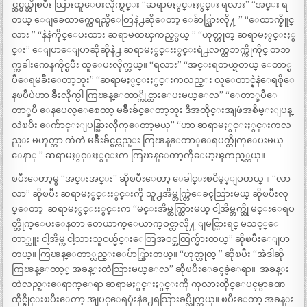
င္ဆင္မယ္ဆိုၿပီး သြားထူေပးလိုက္ရင္း “‌ဆရာမႏွင္းႏွင္း ရလား” “‌အင္း ရ
တယ္ ေျခေထာက္ကေရညွိေတြနဲ႕ဆိုေတာ့ ေခ်ာ္သြားလို႔ ” “‌ေထာက္နိူင္
လား ” “‌နဲနဲကိုင္ေပးထား ဆရာမထၾကည့္မယ္ ” “‌ဟုတ္ဟုတ္ ဆရာမႏွင္းႏွ
င္း” ‌ေျပာေျပာဆိုဆိုနဲ႕ ဆရာမႏွင္းႏွင္းရဲ႕လက္တဘက္ကိုကိုင္ တဘ
က္ကခါးကေနကိုင္ၿပီး ထူေပးလိုက္တယ္။ “ရလား” “‌အင္းရတယ္ရတယ္ ေတာ္ၿ
ပီေရမခ်ိဳးေတာ့ဘူး” “‌ဆရာမႏွင္းႏွင္းကလည္း လူေတာင္နဲနဲေရစိုေ
နၿပီပဲဟာ ခ်ိဳးလိုက္ပါ ကြၽန္ေတာ္ကိုင္ထားေပးမယ္ေလ” “‌ေတာ္ၿပီေ
တာ္ၿပီ ေနပေလ့ေစေတာ့ မခ်ိဳးခ်င္ေတာ့ဘူး ဒီအတိုင္းအျဖဴအစိမ္းျပန္
လဲၿပီး ေက်ာင္းျပန္သြားလိုက္ေတာ့မယ္” “‌ဟာ ဆရာမႏွင္းႏွင္းကလ
ည္း မဟုတ္တာ ကဲကဲ မခ်ိဳးခ်င္ရင္လည္း ကြၽန္ေတာ္ေရပတ္တိုက္ေပးမယ္
ေနာ္ ” ဆရာမႏွင္းႏွင္းက ကြၽန္ေတာ့ကိုေမာ့ၾကည့္တယ္။
ၿပီးေတာ့မွ “အင္းအင္း” ဆိုၿပီးေတာ့ ေခါင္းၿငိမ့္ျပတယ္ ။ “‌လာ
လာ” ဆိုၿပီး ဆရာမႏွင္းႏွင္းကို သူ႕အိမ္ဘက္တြဲေခၚသြားမယ္ ဆိုၿပီးလု
ပ္ေတာ့ ‌ ဆရာမႏွင္းႏွင္းက “မင္းအိမ္ဘက္သြားမယ္ ငါ့အိမ္ဘက္ဆို မင္းေရပ
တ္တိုက္ေပးေနတာ တေယာက္ေယာက္ဝင္လာလို႔ ျမင္သြားရင္ မသင့္ေ
တာ္ဘူး ငါ့အိမ္က ငါ့သားသူငယ္ခ်င္းေတြအဝင္အထြက္မ်ားတယ္” ဆိုၿပီးေျပာ
တယ္။ ကြၽန္ေတာ္လည္းေပ်ာ္သြားတယ္။ “ဟုတ္ဟုတ္ ” ဆိုၿပီး “အဲဒါဆို
ကြၽန္ေတာ့္ အခန္းထဲသြားမယ္ေလ” ဆိုၿပီးေခၚခဲ့ေရာ။ ‌ အခန္း
ထဲလည္းေရာက္ေရာ ဆရာမႏွင္းႏွင္းကို ကုလားထိုင္ေပၚမွာခဏ
ထိုင္ခိုင္းၿပီးေတာ့ အျပင္ေရပုံးနဲ႕ေရသြားခပ္လိုက္တယ္။ ၿပီးေတာ့ အခန္း