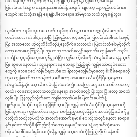
ခေါင်းရင်းမှာက သူတို့ရေကန် ရေချိုးတဲ့ နေရာနဲ့ ကျွန်တော့်အိပ်ခန်း
ပြတင်းပေါက်နဲ့က တန်းနေတာ။ အဲဒါနဲ့ တရက်ကျတော့ နေ့လည်ထမင်းစား
ကျောင်းဆင်းတဲ့အချိန် ရေချိုးပါလေရော။ အိမ်မှာကဘယ်သူမှမရှိဘူး။
သူအိမ်ကလည်း သူတယောက်တည်းရယ် သူ့သားကတက္ကသိုလ်ကျောင်း
တတ်နေတာ။ အဲဒါနဲ့ ဟုတ်ပြီ ကြံစည်ထားတဲ့အတိုင်း ပြတင်းတံခါးပေါက်ဖွင့်
ပြီး အသာလေး ဟိုလိုလိုဒီလိုလိုနဲ့ နေလိုက်သေးတယ်။ ပြတင်းတံခါးဖွင့်လိုက်
တော့ ခဏမော့ကြည့်ပြီး သူ့ဟာသူ အဝတ်လျှော်နေတယ်။ ကျွန်တော် လည်း
အင်္ကျီ တွေပုဆိုးတွေအကုန်ချွတ်ပြီး ကျွန်တော့်လီးကို သံလွင်ဆီလေးနဲနဲဆွတ်
ပြီး ဆွပေးနေတယ်။ သူ့နေရာကနေ သေချာကြည့်ရင် ကျွန်တော်လုပ်နေတာ
တွေကို သေချာပေါက်မြင်ရတယ်။ တခြားလူတွေမြင်မှာတော့ စိုးရိမ်စရာမလို
ဘူး။ ကျွန်တော်က အခန်းထဲမှာဆိုတော့ အေးဆေး လီးကိုင်ပြီးဆွနေတာ
သံလွင်ဆီနဲ့ဆိုတော့ လီးကမဲပြောင်တင်းပြီး အကြောတွေက ထောင်လာတော့
တယ်။ တအောင့်လောက်လည်းနေရော အဝတ်လျှော်ပြီးသွားပြီးတော့ အဝတ်
လှန်းပြီး ပြန်လှည့်လိုက်ရော ကျွန်တော့အိပ်ခန်းပြတင်းပေါက်နဲ့
မျက်နှာချင်းဆိုင်တည့်တည့်ဖြစ်သွားပြီး ကျွန်တော်လီးကိုင်ပြီးဆွနေတာကို
မြင်သွားရော ကျွန်တော်က သူ့ဘက်မကြည့်သလိုလိုနဲ့ပဲ အောက်ငုံပြီးလီးကိုဂွ
င်းတိုက်သလိုလုပ်လိုက် အထက်အောက်ရမ်းခါပေးလိုက်လုပ်နေတာ ဆရာမ
နှင်းနှင်းဘက်ကိုခိုးကြည့်လိုက်တော့ ရေမချိုးသေးပဲနဲ့ ရေအင်တုံနားက
ပန်းပင်ပေါင်းသင်ရှင်းသလိုလိုနဲ့ ကျွန်တော့ဘက်ကိုကြည့်လိုက် ပန်းပင်