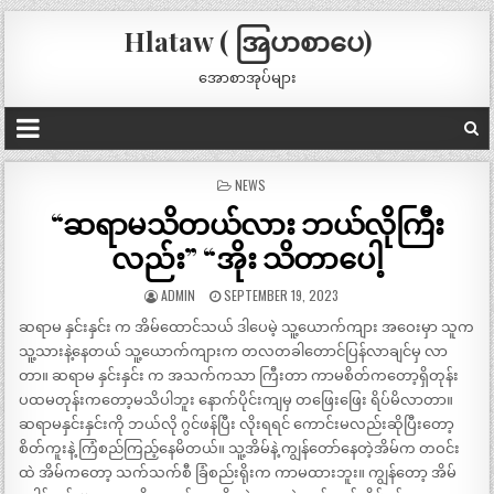
Hlataw ( အြပာစာပေ)
အောစာအုပ်များ
POSTED
NEWS
IN
“‌ဆရာမသိတယ်လား ဘယ်လိုကြီး
လည်း” “‌အိုး သိတာပေါ့
ADMIN
SEPTEMBER 19, 2023
ဆရာမ နှင်းနှင်း က အိမ်ထောင်သယ် ဒါပေမဲ့ သူ့ယောက်ကျား အဝေးမှာ သူက
သူ့သားနဲ့နေတယ် သူ့ယောက်ကျားက တလတခါတောင်ပြန်လာချင်မှ လာ
တာ။ ဆရာမ နှင်းနှင်း က အသက်ကသာ ကြီးတာ ကာမစိတ်ကတော့ရှိတုန်း
ပထမတုန်းကတော့မသိပါဘူး နောက်ပိုင်းကျမှ တဖြေးဖြေး ရိပ်မိလာတာ။
ဆရာမနှင်းနှင်းကို ဘယ်လို ဂွင်ဖန်ပြီး လိုးရရင် ကောင်းမလည်းဆိုပြီးတော့
စိတ်ကူးနဲ့ ကြံစည်ကြည့်နေမိတယ်။ သူ့အိမ်နဲ့ ကျွန်တော်နေတဲ့အိမ်က တဝင်း
ထဲ အိမ်ကတော့ သက်သက်စီ ခြံစည်းရိုးက ကာမထားဘူး။ ကျွန်တော့ အိမ်