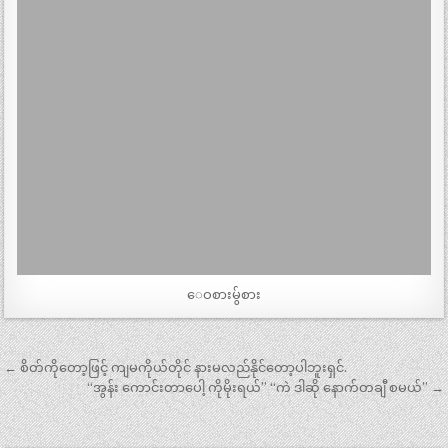
ေဝစားမ်ွစား
Post
← စိတ်ကိုတော့ဖြင့် ကျမကိုယ်တိုင် နားမလည်နိုင်တော့ပါဘူးရှင်.
navigation
“အွန်း ကောင်းတာပေါ့ ကိုမိုးရယ်” “ကဲ ဒါဆို နောက်တချီ စမယ်” →