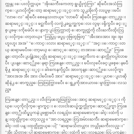
က္ကုန္းေပးလိုက္တယ္။ ‌ “အိုးႀကီးကေတာ့ ရွယ္မိုက္ပဲကြာ” ဆိုၿပီးအသံထြ
က္ေျပာလိုက္မိေတာ့ ဆရာမႏွင္းႏွင္းက သူ႕အိုးကို လႈပ္ရမ္းၿပီး
“လာေလ” ဆိုၿပီး စေနေသးတယ္။ “‌လာၿပီ’ ဆိုၿပီး ကြၽန္ေတာ္လည္း
ဆရာမႏွင္းႏွင္း ဖင္ႀကီးကို လက္နဲ႕ခပ္ဆက္ဆက္ေလး လွမ္းရိုက္ၿပီး ဖင္ႏွ
စ္ျခမ္းကိုၿဖဲပီး ေနာက္ျပဴထြက္လာတဲ့ ေစာက္ဖုတ္ထဲကို လီးႀကီးထိုးသြ
င္းလိုက္ေတာ့တယ္။ “ဘြပ္ဘြပ္ ဖပ္ဖပ္ ႁဗြတ္ႁဗြတ္” “အီးအားအား အူး အူး
ဟူးဟူး အအ” “‌ေကာင္းလား ဆရာမႏွင္းႏွင္း” “‌အင္းေကာင္းတ
ယ္ ဆရာမၿပီးေတာ့မယ္ ေဆာင့္ေဆာင့္ တအားေဆာင့္လိုး” ကြၽ
န္ေတာ့လီးျပန္ဆြဲအႏူတ္ကို ဆရာမႏွင္းႏွင္းဖင္ႀကီးက ေနာက္ကိုကပ္ပါလာၿ
ပီး ျပန္ေဆာင့္လိုးေနရာ ကြၽန္ေတာ္လည္း ၿပီးလုၿပီးခင္ျဖစ္ေနၿပီ
မို႔ ဆရာမႏွင္းႏွင္း ခါးကေနကိုင္ၿပီး အားကုန္ေဆာင့္လိုးေပးလိုက္ရာ
“‌အားအအ အီး အား ငါၿပီးၿပီ အား” ဆရာမႏွင္းႏွင္းေျပာေျပာဆို
ဆိုနဲ႕ ေစာက္ရည္ေတြထြက္သြားၿပီး ေရွ႕ကိုအားယားေမွာက္သြားေလသ
ည္။
ကြၽန္ေတာ္လည္း လီးကြၽတ္မထြက္သြားေအာင္ ဆရာမႏွင္းႏွင္း ကို
ယ္ေပၚကိုလိုက္ေမွာက္ရင္း ေလးငါးဆယ္ခ်က္ဆက္တိုက္ေဆာင့္လိုက္ရာ ကြၽ
န္ေတာ့္လီးထိပ္မွပူကနဲျဖစ္လာၿပီး လရည္မ်ား ဆရာမေစာက္ေခါင္းထဲကို ပ
န္းထုတ္လိုက္ေတာ့သည္ ။ “‌အာ လရည္ေတြအမ်ားႀကီး ဆရာမေစာက္ေ
ခါင္းထဲ ပန္းထုတ္လိုက္တယ္ေပါ့” “‌ဆရာမသိတယ္လား ဘယ္လိုႀကီးလည္း”
“‌အိုး သိတာေပါ့ ဆရာမေစာက္ေခါင္းထဲကို မင္းလရည္ေတြ ပူကနဲေ