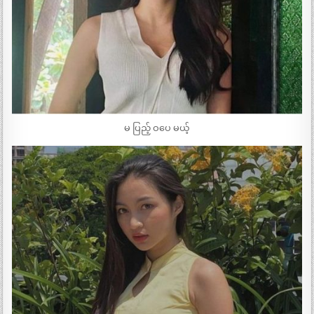
မ ပြည့် ဝပေ မယ့်