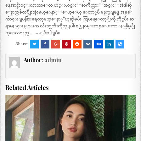
နေအာင္စီးဝင္းလာတာေလ ဟင္းဟင္း” “‌ႀကိဳက္လား” “‌အင္း” “‌အဲဒါဆို
ေနာက္တခ်ီထပ္လိုးအုံးမယ္ေနာ္” “‌ေဟ့ေဟ့ ေတာ္ၿပီ မနက္ျဖန္မွ အခုေ
က်ာင္းျပန္သြားရေတာ့မယ္ေနာ္”ဟုဆိုၿပီး ကြၽန္ေတာ့္လီးကို ကိုင္ၿပီး ဆ
ရာမႏွင္းႏွင္းက လီးဒစ္ႀကီးကိုသူ႕ပါးစပ္နဲ႕ဝမ္းကစ္ေပးကာ ႏွစ္သိမ့္လို
က္ေလသည္ ………ျပီးပါျပီ။
Share:
Author:
admin
Related Articles