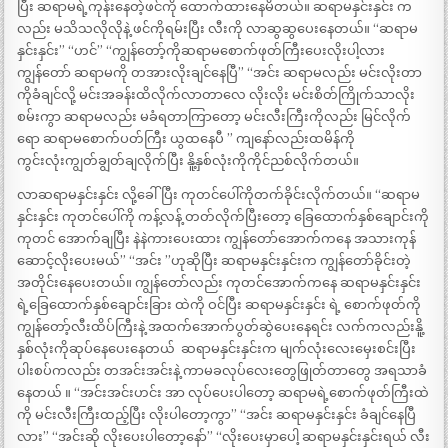
ပြီး ဆရာမရဲ့ကုန်းနေတဲ့ဖင်ကို ထောက်ထားနေမိတယ်။ ဆရာမနှင်းနှင်း က
လည်း မသိသလိုလိုနဲ့ ဖင်ကိုရမ်းပြီး လီးကို လာဆွဆွပေးနေတယ်။ “‌ဆရာမ
နှင်းနှင်း” “‌ဟင်” “‌ကျွန်တော့်ကိုဆရာမစောက်ဖုတ်ကြီးပေးလိုးပါ့လား
ကျွန်တော် ဆရာမကို တအားလိုးချင်နေပြီ” “‌အင်း ဆရာမလည်း မင်းလိုးတာ
ကိုခံချင်လို့ မင်းအခန်းထိလိုက်လာတာလေ လိုးလိုး မင်းစိတ်ကြိုက်သာလိုး
စမ်းကွာ ဆရာမလည်း မခံရတာကြာတော့ မင်းလီးကြီးကိုလည်း မြင်လိုက်
ရော ဆရာမစောက်ပတ်ကြီး ယွထနေပီ ” ကျနော်လည်းထမိန်ကို
ကွင်းလုံးကျွတ်ချွတ်ချလိုက်ပြီး နိူ့နှစ်လုံးကိုကိုင်ညစ်လိုက်တယ်။
လာဆရာမနှင်းနှင်း လို့ခေါ်ပြီး ကုတင်ပေါ်ကိုတက်ခိုင်းလိုက်တယ်။ “‌ဆရာမ
နှင်းနှင်း ကုတင်ပေါ်ကို ကန့်လန့် တတ်လိုက်ပြီးတော့ ခြေထောက်နှစ်ချောင်းကို
ကုတင် အောက်ချပြီး နဲနဲကားပေးထား ကျွန်တော်အောက်ကနေ အသားကုန်
ဆောင့်လိုးပေးမယ်” “‌အင်း ”ဟုဆိုပြီး ဆရာမနှင်းနှင်းက ကျွန်တော်ခိုင်းတဲ့
အတိုင်းနေပေးတယ်။ ကျွန်တော်လည်း ကုတင်အောက်ကနေ ဆရာမနှင်းနှင်း
ရဲ့ခြေထောက်နှစ်ချောင်းခြား ထဲကို ဝင်ပြီး ဆရာမနှင်းနှင်း ရဲ့ စောက်ဖုတ်ကို
ကျွန်တော့်လီးထိပ်ကြီးနဲ့ အထက်အောက်ပွတ်ဆွဲပေးနေရင်း လက်ကလည်းနိူ့
နှစ်လုံးကိုဆုပ်နေပေးနေတယ် ‌ ဆရာမနှင်းနှင်းက မျက်လုံးလေးမှေးစင်းပြီး
ပါးစပ်ကလည်း တအင်းအင်းနဲ့ ကာမခလုပ်လေးတွေဖြုတ်တာတွေ အရသာခံ
နေတယ် ။ “‌အင်းအင်းဟင်း ‌အာ လုပ်ပေးပါတော့ ဆရာမရဲ့စောက်ဖုတ်ကြီးထဲ
ကို မင်းလီးကြီးထည့်ပြီး လိုးပါတော့ကွာ” “‌အင်း ဆရာမနှင်းနှင်း ခံချင်နေပြီ
လား” “‌အင်းဆို လိုးပေးပါတော့နော်” “‌လိုးပေးမှာပေါ့ ဆရာမနှင်းနှင်းရယ် လီး