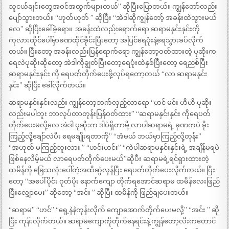
သူငယ်ချင်းတွေအဝင်အထွက်များတယ်” ဆိုပြီးပြောတယ်။ ကျွန်တော်လည်း
ပျော်သွားတယ်။ “ဟုတ်ဟုတ် ” ဆိုပြီး “အဲဒါဆိုကျွန်တော့် အခန်းထဲသွားမယ်
လေ” ဆိုပြီးခေါ်ခဲ့ရော။ ‌ အခန်းထဲလည်းရောက်ရော ဆရာမနှင်းနှင်းကို
ကုလားထိုင်ပေါ်မှာခဏထိုင်ခိုင်းပြီးတော့ အပြင်ရေပုံးနဲ့ရေသွားခပ်လိုက်
တယ်။ ပြီးတော့ အခန်းလည်းပြန်ရောက်ရော ကျွန်တော့ဝတ်ထားတဲ့ ပုဆိုးက
ရေလဲပုဆိုးဆိုတော့ အဲဒါကိုချွတ်ပြီးတော့ရေပုံးထဲနှစ်ပြီးတော့ ရေညစ်ပြီး
ဆရာမနှင်းနှင်း ကို ရေပတ်တိုက်ပေးဖို့လုပ်ရတော့တယ် “‌လာ ဆရာမနှင်း
နှင်း” ဆိုပြီး ခေါ်လိုက်တယ်။
ဆရာမနှင်းနှင်းလည်း ကျွန်တော့ဘက်လှည့်လာရော “‌ဟင် မင်း ဟိဟိ ပုဆိုး
လည်းမပါဘူး ဘာလုပ်တာတုန်းပြန်ဝတ်ထား” “‌ဆရာမနှင်းနှင်း ကိုရေပတ်
တိုက်ပေးမလို့လေ အဲဒါ ပုဆိုးက ဒါပဲရှိတာမို့ လာပါဆရာမရဲ့ ခုဏကပဲ ခိုး
ကြည့်လို့ချော်လဲပီး ရေမချိုးရတာကို” “‌အံမယ် ဘယ်မှာကြည့်လို့တုန်း”
“‌အဟုတ် မကြည့်ဘူးလား ” “‌ဟင်းဟင်း” “‌ကဲပါဆရာမနှင်းနှင်းရဲ့ အချိန်မရပဲ
ဖြစ်နေလိမ့်မယ် လာရေပတ်တိုက်ပေးမယ်”ဆိုပီး ဆရာမရဲ့ရင်ရှားထားတဲ့
ထမိန်ကို ခြေသလုံးပေါ်တဲ့အထိဆွဲလှန်ပြီး ရေပတ်တိုက်ပေးလိုက်တယ်။ ပြီး
တော့ “အပေါ်ပိုင်း ဂုတ်ပိုး နောက်ကျော တိုက်ရအောင်ဆရာမ ထမိန်လေးဖြည်
ပြီးလျှောပေး” ဆိုတော့ “အင်း ” ဆိုပြီး ထမိန်ကို ဖြည်ချပေးတယ်။
“‌ဆရာမ” “‌ဟင်” “‌ရှေ့နဲနဲကုန်းလိုက် ကျောအောက်တိုက်ပေးမလို့” “‌အင်း ” ဆို
ပြီး ကုန်းလိုက်တယ်။ ဆရာမကျောကိုတိုက်နေရင်းနဲ့ ကျွန်တော့လီးကတောင်