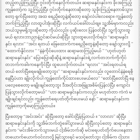
တည့်တည့်ကြည့်ပြီး ဂွင်းတိုက်နေလိုက်တယ်။ ဆရာမနှင်းနှင်းက ခိုးအကြည့်
ကျွန်တော့်က သူ့ကြည့်ပြီး ဂွင်းတိုက်နေတာဆိုတော့ သူခိုးကြည့်နေတာမိသွား
တော့ ရှက်ပြီးတော့ အထ ရေညှိတွေနဲ့ဆိုတော့ ချော်လဲပါလေရော။ ကျွန်တော့်
ဘက်ကြည့်ပြီး လာထူပါအုံးဆိုပြီး လက်ယပ်ခေါ်တယ်ဗျ။ သူ့အိမ်မှာကလည်း
ဘယ်သူမှမရှိဘူးဆိုတော့ ကိုယ်လည်း ပုဆိုးလေး ပြန်ဝတ်ပြီး သူ့ကိုသွားထူ
မယ် ရလားဘာညာနဲ့ဂွင်ဆင်မယ်ဆိုပြီး သွားထူပေးလိုက်ရင်း “‌ဆရာမနှင်း
နှင်း ရလား” “‌အင်း ရတယ် ခြေထောက်ကရေညှိတွေနဲ့ဆိုတော့ ချော်သွားလို့ ”
“‌ထောက်နိူင်လား ” “‌နဲနဲကိုင်ပေးထား ဆရာမထကြည့်မယ် ” “‌ဟုတ်ဟုတ်
ဆရာမနှင်းနှင်း” ‌ပြောပြောဆိုဆိုနဲ့ ဆရာမနှင်းနှင်းရဲ့လက်တဘက်ကိုကိုင်
တဘက်ကခါးကနေကိုင်ပြီး ထူပေးလိုက်တယ်။ “ရလား” “‌အင်းရတယ်ရ
တယ် တော်ပြီရေမချိုးတော့ဘူး” “‌ဆရာမနှင်းနှင်းကလည်း လူတောင်နဲနဲရေစို
နေပြီပဲဟာ ချိုးလိုက်ပါ ကျွန်တော်ကိုင်ထားပေးမယ်လေ” “‌တော်ပြီတော်ပြီ နေ
ပလေ့စေတော့ မချိုးချင်တော့ဘူး ဒီအတိုင်းအဖြူအစိမ်းပြန်လဲပြီး ကျောင်း
ပြန်သွားလိုက်တော့မယ်” “‌ဟာ ဆရာမနှင်းနှင်းကလည်း မဟုတ်တာ ကဲကဲ မ
ချိုးချင်ရင်လည်း ကျွန်တော်ရေပတ်တိုက်ပေးမယ် နော် ” ဆရာမနှင်းနှင်းက
ကျွန်တော့ကိုမော့ကြည့်တယ်။
ပြီးတော့မှ “အင်းအင်း” ဆိုပြီးတော့ ခေါင်းငြိမ့်ပြတယ် ။ “‌လာလာ” ဆိုပြီး
ဆရာမနှင်းနှင်းကို သူ့အိမ်ဘက်တွဲခေါ်သွားမယ် ဆိုပြီးလုပ်တော့ ‌ ဆရာမနှင်း
နှင်းက “မင်းအိမ်ဘက်သွားမယ် ငါ့အိမ်ဘက်ဆို မင်းရေပတ်တိုက်ပေးနေတာ
တယောက်ယောက်ဝင်လာလို့ မြင်သွားရင် မသင့်တော်ဘူး ငါ့အိမ်က ငါ့သား