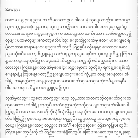
Zawgyi
ဆရာမ ႏွင္းႏွင္း က အိမ္ေထာင္သယ္ ဒါေပမဲ့ သူ႕ေယာက္က်ား အေဝးမွာ
သူကသူ႕သားနဲ႕ေနတယ္ သူ႕ေယာက္က်ားက တလတခါေတာင္ျပန္လာခ်င္မွ
လာတာ။ ဆရာမ ႏွင္းႏွင္း က အသက္ကသာ ႀကီးတာ ကာမစိတ္ကေတာ့ရွိ
တုန္း ပထမတုန္းကေတာ့မသိပါဘူး ေနာက္ပိုင္းက်မွ တေျဖးေျဖး ရိ
ပ္မိလာတာ။ ဆရာမႏွင္းႏွင္းကို ဘယ္လို ဂြင္ဖန္ၿပီး လိုးရရင္ ေကာင္းမလ
ည္းဆိုၿပီးေတာ့ စိတ္ကူးနဲ႕ ႀကံစည္ၾကည့္ေနမိတယ္။ သူ႕အိမ္နဲ႕ ကြၽ
န္ေတာ္ေနတဲ့အိမ္က တဝင္းထဲ အိမ္ကေတာ့ သက္သက္စီ ၿခံစည္းရိုးက ကာမ
ထားဘူး။ ကြၽန္ေတာ့ အိမ္ေခါင္းရင္းမွာက သူတို႔ေရကန္ ေရခ်ိဳးတဲ့
ေနရာနဲ႕ ကြၽန္ေတာ့္အိပ္ခန္းျပတင္းေပါက္နဲ႕က တန္းေနတာ။ အဲ
ဒါနဲ႕ တရက္က်ေတာ့ ေန႕လည္ထမင္းစားေက်ာင္းဆင္းတဲ့အခ်ိန္ ေရခ်ိဳး
ပါေလေရာ။ အိမ္မွာကဘယ္သူမွမရွိဘူး။
သူအိမ္ကလည္း သူတေယာက္တည္းရယ္ သူ႕သားကတကၠသိုလ္ေက်ာင္းတ
တ္ေနတာ။ အဲဒါနဲ႕ ဟုတ္ၿပီ ႀကံစည္ထားတဲ့အတိုင္း ျပတင္းတံခါးေပါ
က္ဖြင့္ၿပီး အသာေလး ဟိုလိုလိုဒီလိုလိုနဲ႕ ေနလိုက္ေသးတယ္။ ျပတင္း
တံခါးဖြင့္လိုက္ေတာ့ ခဏေမာ့ၾကည့္ၿပီး သူ႕ဟာသူ အဝတ္ေလွ်ာ္ေန
တယ္။ ကြၽန္ေတာ္ လည္း အကၤ်ီ ေတြပုဆိုးေတြအကုန္ခြၽတ္ၿပီး
ကြၽန္ေတာ့္လီးကို သံလြင္ဆီေလးနဲနဲဆြတ္ၿပီး ဆြေပးေနတယ္။ သူ႕ေနရာ