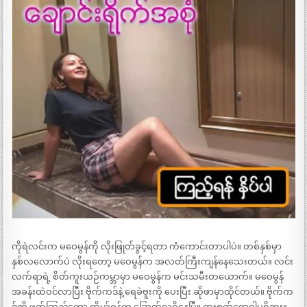
ကိုရဲလင်းက မဝေမွန်ကို လိုးဖြုတ်ခွင့်ရတာ ကံကောင်းတာပါပဲ။ တစ်နှစ်မှာ
နှစ်လလောက်ပဲ လိုးရတော့ မဝေမွန်က အလတ်ကြီးကျန်နေသေးတယ်။ လင်း
လက်ရာရဲ့ စိတ်ကူးယဉ်ကမ္ဘာမှာ မဝေမွန်က မင်းသမီးတယောက်။ မဝေမွန်
အခန်းထဲဝင်လာပြီး ဗိုက်ကဒ်နဲ့ ရေခဲဗူးကို ပေးပြီး ဆိုဖာမှာထိုင်တယ်။ ဗိုက်က
ဒ်ကို ဖတ်ကြည့်တော့ ကိုယ်ဝန်က ခြောက်လရှိနေပြီ။ ကူးစက်ရောဂါမရှိဘူး။