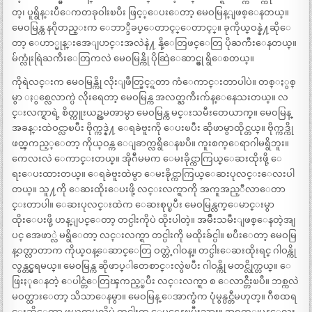
တ္၊ ပူရွိန္းပီေကတခုဝါးၿပီး ဖြင့္ေပးေတာ့ မေဝမြန္ျဖစ္ေနတယ္။
မေဝမြန္က နဂိုတည္းက ေဘာ္ဒီခပ္ေတာင့္ေတာင့္။ ခုကိုယ္ဝန္နဲ႔ဆိုေ
တာ့ ေဟာ္မုန္းအေျပာင္းအလဲနဲ႔ နို့ေတြဖင္ေတြ ပိုႀကီးေနတယ္။
မ်က္လုံးရြဲႀကီးေတြကလဲ မေဝမြန္ကို ပိုဆြဲေဆာင္မွု ရွိေစတယ္။
ကိုရဲလင္းက မေဝမြန္ကို လိုးျဖဳတ္ခြင့္ရတာ ကံေကာင္းတာပါပဲ။ တစ္ႏွစ္
မွာ ႏွစ္လေလာက္ပဲ လိုးရေတာ့ မေဝမြန္က အလတ္ႀကီးက်န္ေနေသးတယ္။ လ
င္းလက္ရာရဲ့ စိတ္ကူးယဥ္ကမၻာမွာ မေဝမြန္က မင္းသမီးတေယာက္။ မေဝမြန္
အခန္းထဲဝင္လာၿပီး ဗိုက္ကဒ္နဲ႔ ေရခဲဗူးကို ေပးၿပီး ဆိုဖာမွာထိုင္တယ္။ ဗိုက္ကဒ္ကို
ဖတ္ၾကည့္ေတာ့ ကိုယ္ဝန္က ေျခာက္လရွိေနၿပီ။ ကူးစက္ေရာဂါမရွိဘူး။
ကေလးလဲ ေကာင္းတယ္။ အိုဂ်ီမမက ေမးခိုင္ကာကြယ္ေဆးထိုးဖို့ ေ
ရးေပးထားတယ္။ ေရခဲဗူးထဲမွာ ေမးခိုင္ကာကြယ္ေဆးပုလင္းေလးပါ
တယ္။ သူ႔ကို ေဆးထိုးေပးဖို့ လင္းလက္ရာကို အကူအည္ီလာေတာ
င္းတာပါ။ ေဆးပုလင္းထဲက ေဆးစုပ္ၿပီး မေဝမြန္လက္ေမာင္းမွာ
ထိုးေပးဖို့ ဟန္ျပင္ေတာ့ တင္ပါးကိုပဲ ထိုးပါတဲ့။ အမ်ိဳးသမီးျဖစ္ေနတဲ့အျ
ပင္ အေဖာ္လဲ မရွိေတာ့ လင္းလက္ရာ တင္ပါးကို မထိုးခ်င္ပါ။ ၿပီးေတာ့ မေဝမြ
န္ဝတ္လာတာက ကိုယ္ဝန္ေဆာင္ေတြ ဝတ္တဲ့ဂါဝန္။ တင္ပါးေဆးထိုးရင္ ဂါဝန္ကို
လွန္တင္မွရမယ္။ မေဝမြန္က ဆိုဖာပ္ါတေစာင္းလွဲၿပီး ဂါဝန္ကို မတင္လိုက္တယ္။ ေ
ဖြးႏုေနတဲ့ ေပါင္တံေတြၾကည့္ၿပီး လင္းလက္ရာ စ ေလာင္တီးၿပီ။ ဘစ္ကလဲ
မဝတ္ထားေတာ့ သိသာေနမွာ။ မေဝမြန္ ေအာက္ခံက ပုံမွန္ပင္တီမဟုတ္။ ဂ်ီစထရ
င္းဆိုေတာ့ ဖယ္စရာမလိုပဲ တင္ပါးက ေပၚေနၿပီးသား။ အရက္ျပန္ေလး