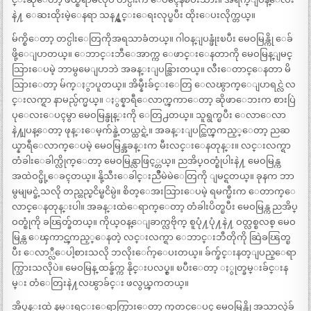
နဲ႔ ေဆးထိုးမဲ့ေနရာ သန႔္ရွင္းေရးလုပ္ၿပီး ထိုးေပးလိုက္တယ္။
မ်က္စိေတာ့ တင္ပါးေတြကိုအရသာခံတယ္။ ဂါဝန္ျပန္ဖုံးၿပီး မေဝမြန္ကို ေခ်
ဖို့ေျပာတယ္။ ေဘာင္းဘီေအာက္က ေဖာင္းေနတာကို မေဝမြန္ျမင္
သြားေပမဲ့ ဘာမွမေျပာဘဲ အခန္းျပန္သြားတယ္။ လီးေတာင္ေနတာ မိ
သြားေတာ့ မ်က္ႏွာပူတယ္။ အိမ္နီးခ်င္းေတြ ေလၽွာက္ေျပာရင္လဲ လ
င္းလက္ရာ နာမည္ပ်က္မယ္။ ႏွစ္နာရီေလာက္ၾကာေတာ့ ဆိုဖာေဘးက စားပြဲ
ပုေလးေပၚမွာ မေဝမြန္ဖုန္းကို ေတြ႕တယ္။ သူရွက္ၿပီး ေလာေလာ
နဲ႔ျပန္ေတာ့ ဖုန္းေမ့က်န္ခဲ့တယ္ထင္ရဲ့။ အခန္းျပင္ထြက္ၾကည့္ေတာ့ ညဆ
ယ္နာရီေလာက္ေပမဲ့ မေဝမြန္အခန္းက မီးလင္းေနတုန္း။ လင္းလက္ရာ
တံခါးေခါက္လိုက္ေတာ့ မေဝမြန္လာဖြင့္တယ္။ ညအိပ္ဝတ္စုံပါးနဲ႔ မေဝမြန္က
အထဲဝင္ဖို့ေခၚတယ္။ နို့သီးေခါင္းညိဳမဲမဲေတြကို ျမင္ရတယ္။ ခုနက ဘာ
မွမျမင္ခဲ့သလို တည္တည္ၿငိမ္ၿငိမ္ပဲ။ စိတ္ေအးသြားေပမဲ့ ရမက္မီးက ေတာက္ေ
လာင္ေနတုန္းပါ။ အခန္းထဲေရာက္ေတာ့ တံခါးပိတ္ၿပီး မေဝမြန္က ညအိပ္
ဝတ္စုံကို ခၽြတ္ခ်တယ္။ ကိုယ္ဝန္ေျခာက္လဗိုက္ စူပုံ႔ပုံ႔နဲ႔ ဝတ္လစ္စလစ္ မေဝ
မြန္က ေၾကာင္ၾကည့္ေနတဲ့ လင္းလက္ရာ ေဘာင္းဘီတိုကို ဆြဲခၽြတ္ၿ
ပီး ေလာ္လီေပါ့စားသလို ဘလိုးေဂ်ာ့ေပးတယ္။ ခ်က္ခ်င္းနတ္ျပည္ေရာ
က္သြားသလိုပဲ။ မေဝမြန္ ထန္ခ်က္က နိုင္းပလပ္စ္။ ၿပီးေတာ့ ႏွုတ္ခမ္းခ်င္းန
မ္း တံေတြးနဲ႔လၽွာခ်င္း ဖလွယ္ၾကတယ္။
အိပ္ခန္းထဲ နမ္းရင္းေရာက္သြားေတာ့ ကုတင္ေပၚ မေဝမြန္ကို အသာလွဲခ်