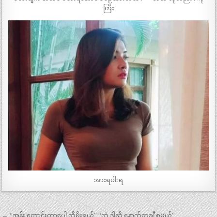
ကြီး
အားရပါးရ
Post
← “အွန်း ကောင်းတာပေါ့ ကိုမိုးရယ်” “ကဲ ဒါဆို နောက်တချီ စမယ်”