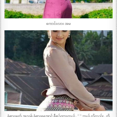
ကောင်းလား အမ
ခံစားချက် အသစ် ခံစားရအောင် စီစဉ်ထားတယ် . ” ” ဘယ် လိုလည်း . ကို