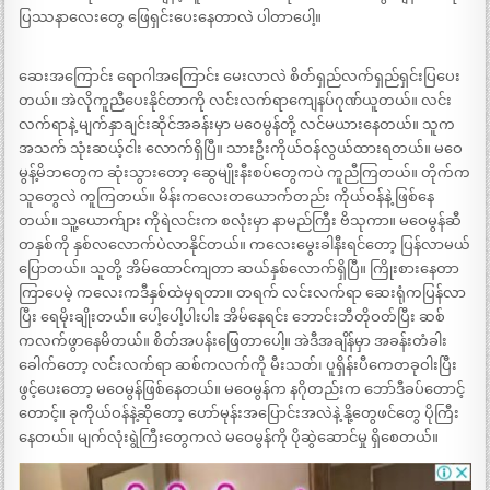
ပြဿနာလေးတွေ ဖြေရှင်းပေးနေတာလဲ ပါတာပေါ့။
ဆေးအကြောင်း ရောဂါအကြောင်း မေးလာလဲ စိတ်ရှည်လက်ရှည်ရှင်းပြပေး
တယ်။ အဲလိုကူညီပေးနိုင်တာကို လင်းလက်ရာကျေနပ်ဂုဏ်ယူတယ်။ လင်း
လက်ရာနဲ့ မျက်နှာချင်းဆိုင်အခန်းမှာ မဝေမွန်တို့ လင်မယားနေတယ်။ သူက
အသက် သုံးဆယ့်ငါး လောက်ရှိပြီ။ သားဦးကိုယ်ဝန်လွယ်ထားရတယ်။ မဝေ
မွန့်မိဘတွေက ဆုံးသွားတော့ ဆွေမျိုးနီးစပ်တွေကပဲ ကူညီကြတယ်။ တိုက်က
သူတွေလဲ ကူကြတယ်။ မိန်းကလေးတယောက်တည်း ကိုယ်ဝန်နဲ့ ဖြစ်နေ
တယ်။ သူ့ယောက်ျား ကိုရဲလင်းက စလုံးမှာ နာမည်ကြီး ဗိသုကာ။ မဝေမွန်ဆီ
တနှစ်ကို နှစ်လလောက်ပဲလာနိုင်တယ်။ ကလေးမွေးခါနီးရင်တော့ ပြန်လာမယ်
ပြောတယ်။ သူတို့ အိမ်ထောင်ကျတာ ဆယ်နှစ်လောက်ရှိပြီ။ ကြိုးစားနေတာ
ကြာပေမဲ့ ကလေးကဒီနှစ်ထဲမှရတာ။ တရက် လင်းလက်ရာ ဆေးရုံကပြန်လာ
ပြီး ရေမိုးချိုးတယ်။ ပေါ့ပေါ့ပါးပါး အိမ်နေရင်း ဘောင်းဘီတိုဝတ်ပြီး ဆစ်
ကလက်ဖွာနေမိတယ်။ စိတ်အပန်းဖြေတာပေါ့။ အဲဒီအချိန်မှာ အခန်းတံခါး
ခေါက်တော့ လင်းလက်ရာ ဆစ်ကလက်ကို မီးသတ်၊ ပူရှိန်းပီကေတခုဝါးပြီး
ဖွင့်ပေးတော့ မဝေမွန်ဖြစ်နေတယ်။ မဝေမွန်က နဂိုတည်းက ဘော်ဒီခပ်တောင့်
တောင့်။ ခုကိုယ်ဝန်နဲ့ဆိုတော့ ဟော်မုန်းအပြောင်းအလဲနဲ့ နို့တွေဖင်တွေ ပိုကြီး
နေတယ်။ မျက်လုံးရွဲကြီးတွေကလဲ မဝေမွန်ကို ပိုဆွဲဆောင်မှု ရှိစေတယ်။