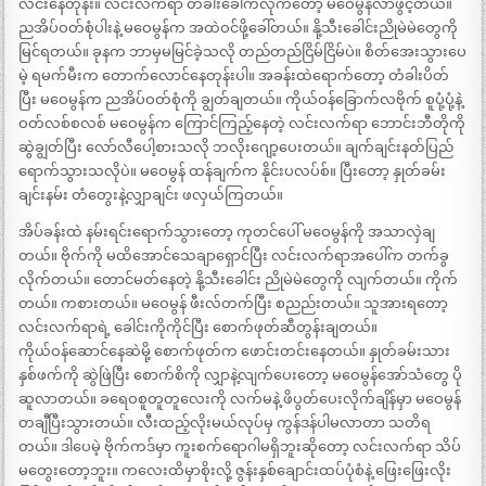
လင်းနေတုန်း။ လင်းလက်ရာ တံခါးခေါက်လိုက်တော့ မဝေမွန်လာဖွင့်တယ်။
ညအိပ်ဝတ်စုံပါးနဲ့ မဝေမွန်က အထဲဝင်ဖို့ခေါ်တယ်။ နို့သီးခေါင်းညိုမဲမဲတွေကို
မြင်ရတယ်။ ခုနက ဘာမှမမြင်ခဲ့သလို တည်တည်ငြိမ်ငြိမ်ပဲ။ စိတ်အေးသွားပေ
မဲ့ ရမက်မီးက တောက်လောင်နေတုန်းပါ။ အခန်းထဲရောက်တော့ တံခါးပိတ်
ပြီး မဝေမွန်က ညအိပ်ဝတ်စုံကို ချွတ်ချတယ်။ ကိုယ်ဝန်ခြောက်လဗိုက် စူပုံ့ပုံ့နဲ့
ဝတ်လစ်စလစ် မဝေမွန်က ကြောင်ကြည့်နေတဲ့ လင်းလက်ရာ ဘောင်းဘီတိုကို
ဆွဲချွတ်ပြီး လော်လီပေါ့စားသလို ဘလိုးဂျော့ပေးတယ်။ ချက်ချင်းနတ်ပြည်
ရောက်သွားသလိုပဲ။ မဝေမွန် ထန်ချက်က နိုင်းပလပ်စ်။ ပြီးတော့ နှုတ်ခမ်း
ချင်းနမ်း တံတွေးနဲ့လျှာချင်း ဖလှယ်ကြတယ်။
အိပ်ခန်းထဲ နမ်းရင်းရောက်သွားတော့ ကုတင်ပေါ် မဝေမွန်ကို အသာလှဲချ
တယ်။ ဗိုက်ကို မထိအောင်သေချာရှောင်ပြီး လင်းလက်ရာအပေါ်က တက်ခွ
လိုက်တယ်။ တောင်မတ်နေတဲ့ နို့သီးခေါင်း ညိုမဲမဲတွေကို လျက်တယ်။ ကိုက်
တယ်။ ကစားတယ်။ မဝေမွန် ဖီးလ်တက်ပြီး စညည်းတယ်။ သူအားရတော့
လင်းလက်ရာရဲ့ ခေါင်းကိုကိုင်ပြီး စောက်ဖုတ်ဆီတွန်းချတယ်။
ကိုယ်ဝန်ဆောင်နေဆဲမို့ စောက်ဖုတ်က ဖောင်းတင်းနေတယ်။ နှုတ်ခမ်းသား
နှစ်ဖက်ကို ဆွဲဖြဲပြီး စောက်စိကို လျှာနဲ့လျက်ပေးတော့ မဝေမွန်အော်သံတွေ ပို
ဆူလာတယ်။ ခရေဝစူတူတူလေးကို လက်မနဲ့ ဖိပွတ်ပေးလိုက်ချိန်မှာ မဝေမွန်
တချီပြီးသွားတယ်။ လီးထည့်လိုးမယ်လုပ်မှ ကွန်ဒန်ပါမလာတာ သတိရ
တယ်။ ဒါပေမဲ့ ဗိုက်ကဒ်မှာ ကူးစက်ရောဂါမရှိဘူးဆိုတော့ လင်းလက်ရာ သိပ်
မတွေးတော့ဘူး။ ကလေးထိမှာစိုးလို့ ဇွန်းနှစ်ချောင်းထပ်ပုံစံနဲ့ ဖြေးဖြေးလိုး