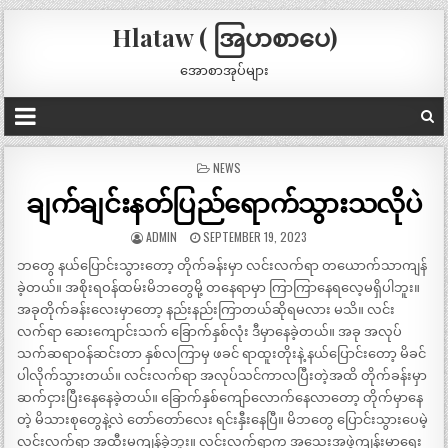
Hlataw ( အြပာစာပေ)
အောစာအုပ်များ
POSTED
NEWS
IN
ချက်ချင်းနတ်ပြည်ရောက်သွားသလိုပဲ
ADMIN
SEPTEMBER 19, 2023
ဘတွေ နယ်ပြောင်းသွားတော့ တိုက်ခန်းမှာ လင်းလက်ရာ တယောက်သာကျန်
ခဲ့တယ်။ အစိုးရဝန်ထမ်းမိဘတွေမို့ တနေရာမှာ ကြာကြာနေရလေ့မရှိပါဘူး။
အခုတိုက်ခန်းလေးမှာတော့ နည်းနည်းကြာတယ်ဆိုရမလား မသိ။ လင်း
လက်ရာ ဆေးကျောင်းသက် ခြောက်နှစ်လုံး ဒီမှာနေခဲ့တယ်။ အခု အလုပ်
သက်ဆရာဝန်ဆင်းတာ နှစ်လကြာမှ ဖခင် ရာထူးတိုးနဲ့ နယ်ပြောင်းတော့ မိခင်
ပါလိုက်သွားတယ်။ လင်းလက်ရာ အလုပ်သင်ကာလပြီးတဲ့အထိ တိုက်ခန်းမှာ
ဆက်ငှားပြီးနေနေခဲ့တယ်။ ခြောက်နှစ်ကျော်လောက်နေလာတော့ တိုက်မှာနေ
တဲ့ မိသားစုတွေနဲ့လဲ တော်တော်လေး ရင်းနှီးနေပြီ။ မိဘတွေ ပြောင်းသွားပေမဲ့
လင်းလက်ရာ အထီးမကျန်ခဲ့ဘူး။ လင်းလက်ရာက အသေးအဖွဲကျန်းမာရေး