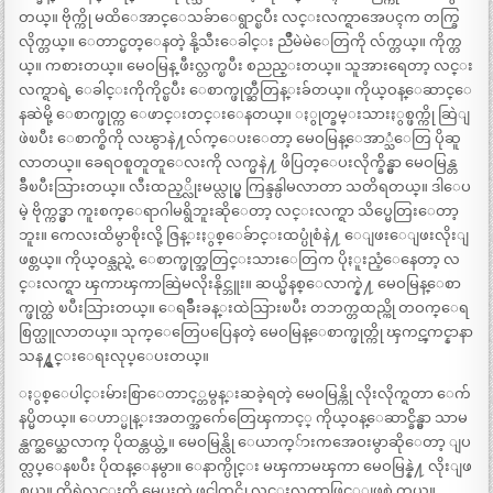
တယ္။ ဗိုက္ကို မထိေအာင္ေသခ်ာေရွာင္ၿပီး လင္းလက္ရာအေပၚက တက္ခြ
လိုက္တယ္။ ေတာင္မတ္ေနတဲ့ နို့သီးေခါင္း ညိဳမဲမဲေတြကို လ်က္တယ္။ ကိုက္တ
ယ္။ ကစားတယ္။ မေဝမြန္ ဖီးလ္တက္ၿပီး စညည္းတယ္။ သူအားရေတာ့ လင္း
လက္ရာရဲ့ ေခါင္းကိုကိုင္ၿပီး ေစာက္ဖုတ္ဆီတြန္းခ်တယ္။ ကိုယ္ဝန္ေဆာင္ေ
နဆဲမို့ ေစာက္ဖုတ္က ေဖာင္းတင္းေနတယ္။ ႏွုတ္ခမ္းသားႏွစ္ဖက္ကို ဆြဲျ
ဖဲၿပီး ေစာက္စိကို လၽွာနဲ႔လ်က္ေပးေတာ့ မေဝမြန္ေအာ္သံေတြ ပိုဆူ
လာတယ္။ ခေရဝစူတူတူေလးကို လက္မနဲ႔ ဖိပြတ္ေပးလိုက္ခ်ိန္မွာ မေဝမြန္တ
ခ်ီၿပီးသြားတယ္။ လီးထည့္လိုးမယ္လုပ္မွ ကြန္ဒန္ပါမလာတာ သတိရတယ္။ ဒါေပ
မဲ့ ဗိုက္ကဒ္မွာ ကူးစက္ေရာဂါမရွိဘူးဆိုေတာ့ လင္းလက္ရာ သိပ္မေတြးေတာ့
ဘူး။ ကေလးထိမွာစိုးလို့ ဇြန္းႏွစ္ေခ်ာင္းထပ္ပုံစံနဲ႔ ေျဖးေျဖးလိုးျ
ဖစ္တယ္။ ကိုယ္ဝန္သည္ရဲ့ ေစာက္ဖုတ္အတြင္းသားေတြက ပိုႏူးညံ့ေနေတာ့ လ
င္းလက္ရာ ၾကာၾကာဆြဲမလိုးနိုင္ဘူး။ ဆယ္မိနစ္ေလာက္နဲ႔ မေဝမြန္ေစာ
က္ဖုတ္ထဲ ၿပီးသြားတယ္။ ေရခ်ိဳးခန္းထဲသြားၿပီး တဘက္တထည္ကို တဝက္ေရ
စြတ္ယူလာတယ္။ သုက္ေတြေပပြေနတဲ့ မေဝမြန္ေစာက္ဖုတ္ကို ၾကင္ၾကင္နာနာ
သန႔္ရွင္းေရးလုပ္ေပးတယ္။
ႏွစ္ေပါင္းမ်ားစြာေတာင့္တမွန္းဆခဲ့ရတဲ့ မေဝမြန္ကို လိုးလိုက္ရတာ ေက်
နပ္မိတယ္။ ေဟာ္မုန္းအတက္အက်ေတြေၾကာင့္ ကိုယ္ဝန္ေဆာင္ခ်ိန္မွာ သာမ
န္ထက္ဆယ္ဆေလာက္ ပိုထန္တယ္တဲ့။ မေဝမြန္လို ေယာက္်ားကအေဝးမွာဆိုေတာ့ ျပ
တ္လပ္ေနၿပီး ပိုထန္ေနမွာ။ ေနာက္ပိုင္း မၾကာမၾကာ မေဝမြန္နဲ႔ လိုးျဖ
စ္တယ္။ ကိုရဲလင္းကို မေပးတဲ့ ဖင္ပါကင္ကို လင္းလက္ရာဖြင့္ျဖစ္ခဲ့တယ္။