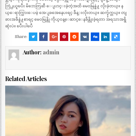
ဘြဲ႕ယူၿပီး မိဘေတြဆီ ေျပာင္းခဲ့တဲ့အထိ မေဝမြန္နဲ႔ လိုးခဲ့တယ္။ န
ယ္ေရာက္သြားေပမဲ့ အေျခအေနေပးရင္ ခ်ိန္းလိုးတယ္။ ဆက္စ္ခ်က္တယ္။ တျ
ခားအခ်ိန္နဲ႔စာရင္ မေဝမြန္ကို ကိုယ္ဝန္ေဆာင္ေနခ်ိန္လိုးခဲ့ရတာ အရသာအရွိ
ဆုံးပဲ။ ၿပီးပါၿပီ
Share:
Author:
admin
Related Articles