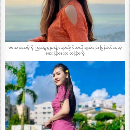
မမက အောင့်ကို ကြက်ဥနဲ့ နွားနို့ ဖျော်တိုက်သလို ချက်ချင်း ပြန်မတ်စေတဲ့
ဆေးပြားလေး တပြားကို