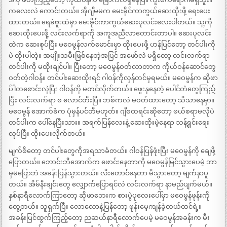
ကလေးလဲ ကောင်းတယ်။ အိုဂျီမမက မေးခိုင်ကာကွယ်ဆေးထိုးဖို့ ရေးပေး
ထားတယ်။ ရေခဲဗူးထဲမှာ မေးခိုင်ကာကွယ်ဆေးပုလင်းလေးပါတယ်။ သူ့ကို
ဆေးထိုးပေးဖို့ လင်းလက်ရာကို အကူအည်ီလာတောင်းတာပါ။ ဆေးပုလင်း
ထဲက ဆေးစုပ်ပြီး မဝေမွန်လက်မောင်းမှာ ထိုးပေးဖို့ ဟန်ပြင်တော့ တင်ပါးကို
ပဲ ထိုးပါတဲ့။ အမျိုးသမီးဖြစ်နေတဲ့အပြင် အဖော်လဲ မရှိတော့ လင်းလက်ရာ
တင်ပါးကို မထိုးချင်ပါ။ ပြီးတော့ မဝေမွန်ဝတ်လာတာက ကိုယ်ဝန်ဆောင်တွေ
ဝတ်တဲ့ဂါဝန်။ တင်ပါးဆေးထိုးရင် ဂါဝန်ကိုလှန်တင်မှရမယ်။ မဝေမွန်က ဆိုဖာ
ပ်ါတစောင်းလှဲပြီး ဂါဝန်ကို မတင်လိုက်တယ်။ ဖွေးနုနေတဲ့ ပေါင်တံတွေကြည့်
ပြီး လင်းလက်ရာ စ လောင်တီးပြီ။ ဘစ်ကလဲ မဝတ်ထားတော့ သိသာနေမှာ။
မဝေမွန် အောက်ခံက ပုံမှန်ပင်တီမဟုတ်။ ဂျီစထရင်းဆိုတော့ ဖယ်စရာမလိုပဲ
တင်ပါးက ပေါ်နေပြီးသား။ အရက်ပြန်လေးနဲ့ ဆေးထိုးမဲ့နေရာ သန့်ရှင်းရေး
လုပ်ပြီး ထိုးပေးလိုက်တယ်။
မျက်စိတော့ တင်ပါးတွေကိုအရသာခံတယ်။ ဂါဝန်ပြန်ဖုံးပြီး မဝေမွန်ကို ချေဖို့
ပြောတယ်။ ဘောင်းဘီအောက်က ဖောင်းနေတာကို မဝေမွန်မြင်သွားပေမဲ့ ဘာ
မှမပြောဘဲ အခန်းပြန်သွားတယ်။ လီးတောင်နေတာ မိသွားတော့ မျက်နှာပူ
တယ်။ အိမ်နီးချင်းတွေ လျှောက်ပြောရင်လဲ လင်းလက်ရာ နာမည်ပျက်မယ်။
နှစ်နာရီလောက်ကြာတော့ ဆိုဖာဘေးက စားပွဲပုလေးပေါ်မှာ မဝေမွန်ဖုန်းကို
တွေ့တယ်။ သူရှက်ပြီး လောလောနဲ့ပြန်တော့ ဖုန်းမေ့ကျန်ခဲ့တယ်ထင်ရဲ့။
အခန်းပြင်ထွက်ကြည့်တော့ ညဆယ်နာရီလောက်ပေမဲ့ မဝေမွန်အခန်းက မီး