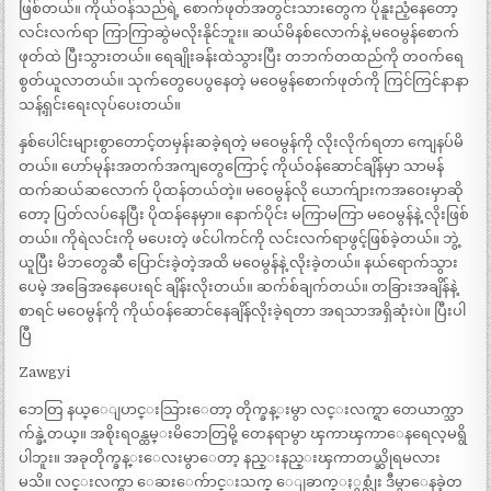
ဖြစ်တယ်။ ကိုယ်ဝန်သည်ရဲ့ စောက်ဖုတ်အတွင်းသားတွေက ပိုနူးညံ့နေတော့
လင်းလက်ရာ ကြာကြာဆွဲမလိုးနိုင်ဘူး။ ဆယ်မိနစ်လောက်နဲ့ မဝေမွန်စောက်
ဖုတ်ထဲ ပြီးသွားတယ်။ ရေချိုးခန်းထဲသွားပြီး တဘက်တထည်ကို တဝက်ရေ
စွတ်ယူလာတယ်။ သုက်တွေပေပွနေတဲ့ မဝေမွန်စောက်ဖုတ်ကို ကြင်ကြင်နာနာ
သန့်ရှင်းရေးလုပ်ပေးတယ်။
နှစ်ပေါင်းများစွာတောင့်တမှန်းဆခဲ့ရတဲ့ မဝေမွန်ကို လိုးလိုက်ရတာ ကျေနပ်မိ
တယ်။ ဟော်မုန်းအတက်အကျတွေကြောင့် ကိုယ်ဝန်ဆောင်ချိန်မှာ သာမန်
ထက်ဆယ်ဆလောက် ပိုထန်တယ်တဲ့။ မဝေမွန်လို ယောက်ျားကအဝေးမှာဆို
တော့ ပြတ်လပ်နေပြီး ပိုထန်နေမှာ။ နောက်ပိုင်း မကြာမကြာ မဝေမွန်နဲ့ လိုးဖြစ်
တယ်။ ကိုရဲလင်းကို မပေးတဲ့ ဖင်ပါကင်ကို လင်းလက်ရာဖွင့်ဖြစ်ခဲ့တယ်။ ဘွဲ့
ယူပြီး မိဘတွေဆီ ပြောင်းခဲ့တဲ့အထိ မဝေမွန်နဲ့ လိုးခဲ့တယ်။ နယ်ရောက်သွား
ပေမဲ့ အခြေအနေပေးရင် ချိန်းလိုးတယ်။ ဆက်စ်ချက်တယ်။ တခြားအချိန်နဲ့
စာရင် မဝေမွန်ကို ကိုယ်ဝန်ဆောင်နေချိန်လိုးခဲ့ရတာ အရသာအရှိဆုံးပဲ။ ပြီးပါ
ပြီ
Zawgyi
ဘေတြ နယ္ေျပာင္းသြားေတာ့ တိုက္ခန္းမွာ လင္းလက္ရာ တေယာက္သာ
က်န္ခဲ့တယ္။ အစိုးရဝန္ထမ္းမိဘေတြမို့ တေနရာမွာ ၾကာၾကာေနရေလ့မရွိ
ပါဘူး။ အခုတိုက္ခန္းေလးမွာေတာ့ နည္းနည္းၾကာတယ္ဆိုရမလား
မသိ။ လင္းလက္ရာ ေဆးေက်ာင္းသက္ ေျခာက္ႏွစ္လုံး ဒီမွာေနခဲ့တ