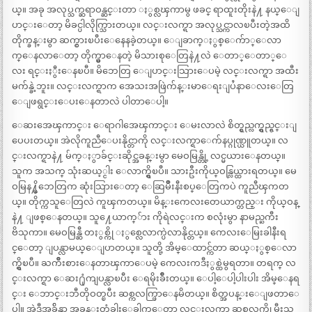
ယ္။ အခု အလုပ္သက္ဆရာဝန္ဆင္းတာ ႏွစ္လၾကာမွ ဖခင္ ရာထူးတိုးနဲ႔ နယ္ေျ
ပာင္းေတာ့ မိခင္ပါလိုက္သြားတယ္။ လင္းလက္ရာ အလုပ္သင္ကာလၿပီးတဲ့အထိ
တိုက္ခန္းမွာ ဆက္ငွားၿပီးေနေနခဲ့တယ္။ ေျခာက္ႏွစ္ေက်ာ္ေလာ
က္ေနလာေတာ့ တိုက္မွာေနတဲ့ မိသားစုေတြနဲ႔လဲ ေတာ္ေတာ္ေ
လး ရင္းႏွီးေနၿပီ။ မိဘေတြ ေျပာင္းသြားေပမဲ့ လင္းလက္ရာ အထီး
မက်န္ခဲ့ဘူး။ လင္းလက္ရာက အေသးအဖြဲက်န္းမာေရးျပႆနာေလးေတြ
ေျဖရွင္းေပးေနတာလဲ ပါတာေပါ့။
ေဆးအေၾကာင္း ေရာဂါအေၾကာင္း ေမးလာလဲ စိတ္ရွည္လက္ရွည္ရွင္းျ
ပေပးတယ္။ အဲလိုကူညီေပးနိုင္တာကို လင္းလက္ရာေက်နပ္ဂုဏ္ယူတယ္။ လ
င္းလက္ရာနဲ႔ မ်က္ႏွာခ်င္းဆိုင္အခန္းမွာ မေဝမြန္တို့ လင္မယားေနတယ္။
သူက အသက္ သုံးဆယ့္ငါး ေလာက္ရွိၿပီ။ သားဦးကိုယ္ဝန္လြယ္ထားရတယ္။ မေ
ဝမြန႔္မိဘေတြက ဆုံးသြားေတာ့ ေဆြမ်ိဳးနီးစပ္ေတြကပဲ ကူညီၾကတ
ယ္။ တိုက္ကသူေတြလဲ ကူၾကတယ္။ မိန္းကေလးတေယာက္တည္း ကိုယ္ဝန္
နဲ႔ ျဖစ္ေနတယ္။ သူ႔ေယာက္်ား ကိုရဲလင္းက စလုံးမွာ နာမည္ႀကီး
ဗိသုကာ။ မေဝမြန္ဆီ တႏွစ္ကို ႏွစ္လေလာက္ပဲလာနိုင္တယ္။ ကေလးေမြးခါနီးရ
င္ေတာ့ ျပန္လာမယ္ေျပာတယ္။ သူတို့ အိမ္ေထာင္က်တာ ဆယ္ႏွစ္ေလာ
က္ရွိၿပီ။ ႀကိဳးစားေနတာၾကာေပမဲ့ ကေလးကဒီႏွစ္ထဲမွရတာ။ တရက္ လ
င္းလက္ရာ ေဆး႐ုံကျပန္လာၿပီး ေရမိုးခ်ိဳးတယ္။ ေပါ့ေပါ့ပါးပါး အိမ္ေနရ
င္း ေဘာင္းဘီတိုဝတ္ၿပီး ဆစ္ကလက္ဖြာေနမိတယ္။ စိတ္အပန္းေျဖတာေ
ပါ့။ အဲဒီအခ်ိန္မွာ အခန္းတံခါးေခါက္ေတာ့ လင္းလက္ရာ ဆစ္ကလက္ကို မီးသ