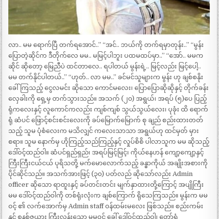
လာ.. မမ ရောက်ပြီ တက်ရအောင်..” “အင်.. ဘယ်ကို တက်ရမှာတုန်း..” “မွန်း
ပြောတဲ့ဆိုင်က ဒီတိုက်လေ မမ.. မမြင့်ပါဘူး ပထမထပ်မှာ..” “အော်.. မမက
ဆိုင် ဆိုတော့ မြေညီပဲ ထင်တာလေ.. ရပါတယ် မွန်းရဲ့.. မြင့်လည်း မြင့်ပေါ့..
မမ တက်နိုင်ပါတယ်..” “ဟုတ်.. လာ မမ..” ခင်မင်သူများက မွန်း ဟု ချစ်စနိုး
ခေါ်ကြသည့် ငွေလမင်း ဆိုသော ကောင်မလေး၊ ပြောပြောဆိုဆိုနှင့် တိုက်ခန်း
လှေခါးကို ရှေ့မှ တက်သွားသည်။ အသက် (၂၀) အရွယ်၊ အရပ် (၅)ပေ ပြည့်
ရုံကလေးနှင့် လူကောင်ကလည်း ကျစ်ကျစ် သွယ်သွယ်လေး၊ ပုခုံး ထိ ရောက်
ရုံ ဆံပင် ဖြောင့်စင်းစင်းလေးကို ခပ်မြောက်မြောက် စု ချည် စည်းထားတတ်
သည့် သူမ ပုံစံလေးက မသိလျှင် ကလေးသာသာ အရွယ်ဟု ထင်မှတ် မှား
စရာ။ သူမ နောက်မှ ဟိုကြည့်သည်ကြည့်နှင့် လှုပ်စိစိ ပါလာသူက မမ ဆိုသည့်
ဒေါ်ဝင့်ထည်ဝါ။ ဆံပင်ရှည်ရှည်၊ အရပ်မြင့်မြင့်၊ ကိုယ်နေဟန် ကျော့ကျော့နှင့်
ကြီးကြီးငယ်ငယ် ပုရိသတို့ မက်မောလောက်သည့် ခန္ဓာကိုယ် အချိုးအစားကို
ပိုင်ဆိုင်သည်။ အသက်အားဖြင့် (၃၀) ပတ်လည် ဆိုသော်လည်း Admin
officer ဆိုသော ရာထူးနှင့် ခပ်တင်းတင်း မျက်နှာထားတို့ကြောင့် အပျိုကြီး
မမ ဒေါ်ဝင့်ထည်ဝါကို တစ်ရုံးလုံးက ချစ်ကြောက် ရိုသေကြသည်။ မွန်းက မမ
ဝင့် ၏ လက်အောက်မှ Admin staff ဝန်ထမ်းမလေး ဖြစ်သည်။ စည်းကမ်း
နှင့် စနစ်ဇယား ကြီးလွန်းသော မမဝင့် ခေါ် ဒေါ်ဝင့်ထည်ဝါ၊ တော်ရုံ