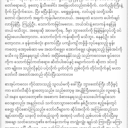
တော်ရောပေါ့.. ခုတော့ နို့သီးခေါင်း အခြေပတ်လည်တစ်ဝိုက်.. လက်ညှိုးကြီးနဲ့
ဝိုက် ပြလိုက်သေး.. ပြီး မပြီးနိုင်ဘူး.. မရွှေမွန်းရေ.. လင်ယူမဲ့ သတို့သမီး
တောင် ငါ့လောက် အရှက် ကုန်ပါမလားဟယ်.. အရေးထဲ သေးက ပေါက်ချင်
လာပြန်ပြီ.. ကြည့်ဦး.. သောက်ကမြင်းမလေး.. ဘယ်ဒင်းနဲ့ လေကန် နေပြန်
တယ် မသိဘူး.. အရေးဆို အားမကိုးရ.. ဒီမှာ ဘွားတော်ကို မြန်မြန်လုပ်ဘို့ ဝင်
ပြောပေးပါတော့လား.. သောက်လိုက် ကန်းဆိုးကို မသိဘူး.. နေနှင့်ဦး ဒင်း
တော့လား..။ ဖုန်းတစ်လုံး နားကပ်ပြီး ပကျိပကျိ တခွိခွိ လုပ်နေသည့် မွန်း
ကတော့ အော့ဖစ်ဆာ မမ အထက်ချွေး၊ အောက်ချွေး ပျံနေရသည့် ဖြစ်အင်ကို
မသိ။ လူ ငြိမ်နေရလျှင် ပါးစပ် အငြိမ်မနေနိုင်သည့် သည်ကလေးမ။ ရုပ်လေး
ကိုက သောက်မြင်ကတ်စရာ။ ဆိတ်ပါးစပ်နှင့် မျောက်လက် ဆိုတာ ဒင်းလို
ဟာ မျိုးးး။ သည်လိုနှင့်ပဲ ပင့်လိုက် ပွတ်လိုက် ညှစ်လိုက် တိုင်းလိုက်နှင့် မဟာ
ဘော်လီ အတော်အတည် တိုင်းပြီးသကာလ။
စာအုပ်ကလေး ကိုင်ထားသည့် သူငယ်မကို ခေါ်ပြီး ဘွားတော်ကြီး ဘီဒိုဖွင့်
ကာ ဘော်လီဆိုဒ် ရှာတော့သည်။ သည်တော့မှ အပျိုကြီးမမလည်း လူရော နို့
ပါ အနား ရလေတော့၏။ အစောက ခံစားနေရသည့် သေးပေါက်ချင်သော
ဝေဒနာလည်း အနည်းငယ် သက်သာသွားလေ၏။ နှစ်ဦးသား ဧည့်ခန်းတွင်
ခေတ္တ ထိုင်စောင့်ကြသည်။ ဘော်လီများက ဆိုဒ်အလိုက် အကြမ်းထည်သာ
ချုပ်ထားပြီး ယခုလို ဝတ်မည့်သူကို အဏုလုံ ပတိလုံ ညှစ်ပလစ် တိုင်းပြီးမှ
အချော သတ်သောဟူ၏။ စက်ခန်းဘက်မှ တဂျုံးဂျုံး ချုပ်သံ ကြားပြီး မကြာ