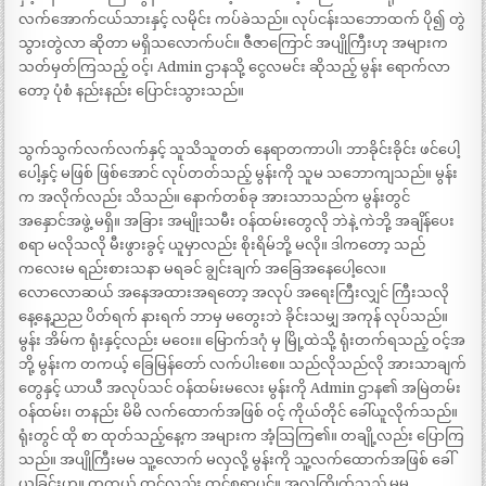
လက်အောက်ငယ်သားနှင့် လမိုင်း ကပ်ခဲသည်။ လုပ်ငန်းသဘောထက် ပို၍ တွဲ
သွားတွဲလာ ဆိုတာ မရှိသလောက်ပင်။ ဇီဇာကြောင် အပျိုကြီးဟု အများက
သတ်မှတ်ကြသည့် ဝင့်၊ Admin ဌာနသို့ ငွေလမင်း ဆိုသည့် မွန်း ရောက်လာ
တော့ ပုံစံ နည်းနည်း ပြောင်းသွားသည်။
သွက်သွက်လက်လက်နှင့် သူသိသူတတ် နေရာတကာပါ၊ ဘာခိုင်းခိုင်း ဖင်ပေါ့
ပေါ့နှင့် မဖြစ် ဖြစ်အောင် လုပ်တတ်သည့် မွန်းကို သူမ သဘောကျသည်။ မွန်း
က အလိုက်လည်း သိသည်။ နောက်တစ်ခု အားသာသည်က မွန်းတွင်
အနှောင်အဖွဲ့ မရှိ။ အခြား အမျိုးသမီး ဝန်ထမ်းတွေလို ဘဲနဲ့ ကဲဘို့ အချိန်ပေး
စရာ မလိုသလို မီးဖွားခွင့် ယူမှာလည်း စိုးရိမ်ဘို့ မလို။ ဒါကတော့ သည်
ကလေးမ ရည်းစားသနာ မရခင် ချွင်းချက် အခြေအနေပေါ့လေ။
လောလောဆယ် အနေအထားအရတော့ အလုပ် အရေးကြီးလျှင် ကြီးသလို
နေ့နေ့ညည ပိတ်ရက် နားရက် ဘာမှ မတွေးဘဲ ခိုင်းသမျှ အကုန် လုပ်သည်။
မွန်း အိမ်က ရုံးနှင့်လည်း မဝေး။ မြောက်ဒဂုံ မှ မြို့ထဲသို့ ရုံးတက်ရသည့် ဝင့်အ
ဘို့ မွန်းက တကယ့် ခြေမြန်တော် လက်ပါးစေ။ သည်လိုသည်လို အားသာချက်
တွေနှင့် ယာယီ အလုပ်သင် ဝန်ထမ်းမလေး မွန်းကို Admin ဌာန၏ အမြဲတမ်း
ဝန်ထမ်း၊ တနည်း မိမိ လက်ထောက်အဖြစ် ဝင့် ကိုယ်တိုင် ခေါ်ယူလိုက်သည်။
ရုံးတွင် ထို စာ ထုတ်သည့်နေ့က အများက အံ့သြကြ၏။ တချို့လည်း ပြောကြ
သည်။ အပျိုကြီးမမ သူ့လောက် မလှလို့ မွန်းကို သူ့လက်ထောက်အဖြစ် ခေါ်
ယူခြင်းဟု။ တကယ် ထင်လည်း ထင်စရာပင်။ အလှကြိုက်သည့် မမ