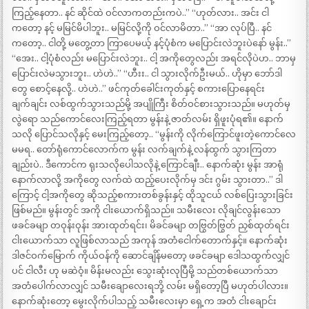
ကြည့်နေတာ.. နင် ဆိုင်ထဲ ဝင်လာကတည်းကပဲ..” “ဟုတ်လား.. အင်း ငါ
ကတော့ နင့် မမြင်မိပါဘူး.. မမြင်လို့ကို ဝင်လာမိတာ..” “အာ လုပ်ပြီ.. နင်
ကတော့.. ငါတို့ မတွေ့တာ ကြာပေမယ့် နင့်ပုံစံက မပြောင်းလဲဘူးပဲနော် မွန်း..”
“အေး.. ငါ့ပုံစံလည်း မပြောင်းလဲဘူး.. ငါ့ အကိုတွေလည်း အရင်လိုပဲဟ.. ဘာမှ
ပြောင်းလဲမသွားဘူး.. ဟဲဟဲ..” “ဟီးး.. ငါ သွားလိုက်ဦးမယ်.. ဟိုမှာ ဘော်ဒါ
တွေ စောင့်နေလို့.. ဟဲဟဲ..” ဖင်ကုတ်ခေါင်းကုတ်နှင့် စကားပြောနေရင်း
ချက်ချင်း လစ်ထွက်သွားသည်မို့ အပျိုကြီး စိတ်ဝင်စားသွားသည်။ မဟုတ်မှ
လွဲရော သည်ကောင်လေးကြည့်ရတာ မွန်းနဲ့ ဇာတ်လမ်း ရှိဖူးပုံရ၏။ နောက်
သလို ပြောင်သလိုနှင့် မေးကြည့်တော့.. “မွန်းကို လိုက်ကြောင်ဖူးတဲ့ကောင်လေ
မမရ.. တော်ရုံကောင်လောက်က မွန်း လက်ချက်နဲ့ လန်ထွက် သွားကြတာ
ချည်းပဲ.. ဒီကောင်က ရုးသလိုပေါသလိုနဲ့ ကြောင်ချီး.. နောက်ဆုံး မွန်း အာရုံ
နောက်လာလို့ အကိုတွေ လက်ထဲ ထည့်ပေးလိုက်မှ ဒင်း ဂွမ်း သွားတာ..” ဒါ
ကြောင့် ငါ့အကိုတွေ ဆိုသည့်စကားတစ်ခွန်းနှင့် ထိုသူငယ် လစ်ပြေးသွားခြင်း
ဖြစ်မည်။ မွန်းတွင် အကို ငါးယောက်ရှိသည်။ သမီးလေး လိုချင်လွန်းသော
ဖခင်ခမျာ တဝုန်းဝုန်း အားထုတ်ရင်း၊ မိခင်ခမျာ တဗြွတ်ဗြွတ် ညှစ်ထုတ်ရင်း
ငါးယောက်သာ လူဖြစ်လာသည် အကုန် အတံငေါက်တောက်နှင့်။ နောက်ဆုံး
ဒါဇင်ဝက်မြောက် ကိုယ်ဝန်ကို ဆောင်ချိန်မတော့ ဖခင်ခမျာ ဒေါသထွက်လျှင်
ပင် ငါလီး ဟု မဆဲဝံ့။ မိန်းမလည်း သွေးဆုံးလုပြီမို့ သည်တစ်ယောက်သာ
အတံပေါက်လာလျှင် သမီးချောလေးရဘို့ လမ်း မရှိတော့ပြီ မဟုတ်ပါလား။
နောက်ဆုံးတော့ မွေးလိုက်ပါသည့် သမီးလေးမှာ ရှေ့က အတံ ငါးချောင်း