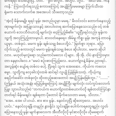
ဖက်ရရင် သေပျော်ပြီ.. ဟီးး..” “ခွီးး ဖလူးး.. အဟွပ်.. ဟွပ်..” “အယ် မမ.. ကနိ
ကနိ..” ကြားလိုက်ရသည့် စကားကြောင့် အပျိုကြီးမမခမျာ ကြက်သီးထ
ရုံမက သောက်လက်စ အအေးပင် သီးတော့သည်။
“အဲ့လို မိန်းမမျိုး ရရင် မွန်း အတည်ယူမှာ မမရ..” မီးဝင်းဝင်း တောက်နေသည့်
ဏှာမျက်လုံး အပြူးသားနှင့် အားပါးတရ ဆက်ပြောနေသေးသည်။ ဝင့် တစ်
ယောက် ဘေးဘီဝဲယာသို့ မျက်လုံး ဝေ့ကြည့်မိ၏။ “ယူပြီးရင်လည်း မွန်းက
သူ့ကို အလှကြည့်ထားမှာပါ.. စားဝတ်နေရေး၊ အိမ်မှု ကိစ္စ၊ မွန်း အကုန် တာဝန်
ယူမှာ.. တစ်ခုပဲ.. မမက မွန်း ချစ်သမျှ ခံပေးဘို့ပဲ..” မြတ်စွာ ဘုရား.. ပြော
လိုက်သည့် စကားတွင် မမက မွန်းချစ်သမျှ ခံပေး ဆိုပါလား.. မမက ဆိုပါ
လား.. မဟုတ်မှလွဲရော သည်ကောင်မလေး ငါ့ များ.. အို အို.. ငါပဲ နားကြားမှား
တာ နေမှာပါလေ..။ “မမပဲ စဉ်းစားကြည့်လေ.. ယောင်္ကျားနဲ့ မိန်းမ ညားရင်..
အလွန်ဆုံး ပျော်ရ တစ်လ ပေါ့.. ပြီးရင် သူက အေးဆေး.. ကိုယ်က ကလေး
မွေး.. သူတို့ကျ လှေခါးသုံးထစ် ဆင်ရင် လူပျို ပြန်ဖြစ်သတဲ့.. ကိုယ့်ကျ
ရေပိုက်ခေါင်း တစ်ခုလုံး ထိုးထည့်ဆေးတောင် အပျို ပြန်မဖြစ်ဘူး..” “……….”
(ဤနှယ် အသုံးအနှုံး ပြေပြစ်မှုကြောင့် အပျိုကြီး မျက်လုံး လင်ကွင်းလောက်
ပြူး သွားပါသည်။) “တကယ်က ယောင်္ကျားတစ်ယောက်လို ချစ်တတ်ကြင်နာ
တတ်ရင် မိန်းမချင်း ချစ်ရတာ ပိုတောင် မိုက်သေးတာ မမရ.. သိလား..”
“အေး.. အေး ပါ ဟယ်.. စား စား မွန်း.. နေဝင်လုပြီ ဆိုတော့လေ.. အဟင်း
ဟင်း..” နေဝင်လုချိန် တနည်း နွားရိုင်း သွင်းချိန်။ ပေါက်ကရတွေချည်း လွှတ်
ပြောနေသည့် မွန်း မျက်နှာလေးက အီးတီလိုလို မှင်စာလိုလို။ ဟိုမရောက်