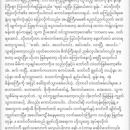
သကာလ ရပြီ ညီမရေ.. လာ ဝတ်ကြည့်ချေတော့ ဟူသည့် အသံကို နား နပန်း
ကြီးစွာ ကြားလိုက်ရပြန်သည်။ “ရရင် ယူပြီး ပြန်မယ်လေ မွန်း..” ခပ်တိုးတိုး
ပြောလိုက်၏။ အားကိုးပါတယ် ကောင်မစုတ်လေးရယ်.. ဝတ် မကြည့်ပါရစေ
နဲ့ဟု မျက်လုံးနှင့်ပဲ ပြောလိုက်သည်။ အပျိုကြီးမမ၏ ညောင်ညက်ညက် အသံ
ကို မျက်ကွယ် ပြုရက်သည့် ငွေလမင်းကတော့ ဆတ်ကနဲ ထကာ ကန့်လန့်ကာ
ခန်းထဲ စွပ်ကနဲနှင့် သူက ဦးအောင် ဝင်သွားတော့လေ၏။ “လာလေ မမ.. ဝတ်
ရအောင်.. လိုတာပိုတာ တစ်လက်စတည်း ပြင်လိုက်တော့ နောက်ထပ် မလာရ
တော့ဘူးပေါ့..” “အော်.. အင်း.. အဟင်းဟင်း.. အင်းအင်း.. လာပြီ.. အဟင်း..”
သူပြောတော့လည်း ဟုတ်ပေတာပဲ။ စိတ်ကြီးရယ် ညစ်လှပါသော်လည်း ခုမှ
တော့ မထူးပြီ။ ဟိုဟာ ဖြစ်မှတော့ ဟိုဒင်း ကြောက်နေလို့ မရပြီ မဟုတ်ပါ
လား။ မိမိက လှချင်ပေတာကိုး။ သည်လိုနှင့်ပဲ ဘော်လီ လဲဝတ်ဖြစ်တော့၏။
အဲ.. ခက် ကပြီ.. အောက်ကဟာက စကပ်ထမီ.. ဘော်လီ ချွတ်ဘို့ ဘယ့်နှာ ဘ
ယ့်နှာ ထမီ ရင်လျှားမလဲ.. သောက်ကျိုးရယ် နည်းပါပေါ့.. မွန်း ရေ.. အဲ့
မိန်းမကြီးကို အပြင် ခေါ်ထုတ်သွားစမ်းပါဟဲ့.. ငါ့ဘာငါ လဲဝတ်စမ်းပါရစေ..။
ဟောတော်.. ဟောတော်.. ဇိုးဇိုးဇတ်ဇတ်နဲ့.. ဒီကောင်မလေး.. အေးလေ.. သူက
သူစိမ်းမှ မဟုတ်ဘဲ.. သူ ဝင်ကူချွတ်ပေးတော့လည်း ငါ့ဘော်လီ မြန်မြန် ကျွတ်
သွားတာပေါ့.. ဒါလည်း ကောင်းတာပါပဲ.. ငါဘာငါဆို လက်တုန်ခြေတုန်နဲ့..။
အတွေးက မဆုံးမီ ဇိုးဇိုးဇတ်ဇတ် ငွေလမင်း လက်ချက်နှင့် ဘော်လီ ချိတ်တို့
ကျွတ်လေပြီ။ အပေါ်အကျီ ခံနေမှတော့ လက်မောင်းကြိုးက ဘယ့်နှာ့ ဖြုတ်မ
တုန်း..။ ဘော်လီတစ်ထည် ချွတ်ဘို့အရေးက ဟိုလူတွေ အုပ်စုလိုက်
ဘောင်းဘီ ချွတ်သလောက် မလွယ်ပါ့လား နော်..။ (ဘာမှ မဆိုင်သော်လည်း