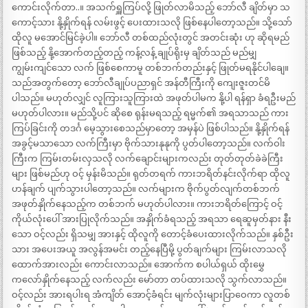
ကောင်းလိုက်တာ..။ အသက်ရှူကြပ်လို့ ဖြုတ်လာမိသည့် ဘော်လီ ချိတ်မှာ သ
ကောင့်သား နို့နှိုက်ရန် လမ်းဖွင့် ပေးထားသလို ဖြစ်နေပါတော့သည်။ သို့သော်
ထိုလူ မအောင်မြင်ခဲ့ပါ။ ဘော်လီ တစ်ထည်လုံးတွင် အတင်းဆုံး ဟု ဆိုရမည်
ဖြစ်သည့် နို့အောက်တည့်တည့် ကန့်လန့် ချုပ်ရိုးမှ ချိတ်သည် မည်မျှ
ကျွမ်းကျင်သော လက် ဖြစ်စေကာမူ တစ်ဘက်တည်းနှင့် ဖြုတ်မရနိုင်ပါချေ။
သည်အတွက်တော့ ဘော်လီချုပ်ပညာရှင် အန်တီကြီးကို ကျေးဇူးတင်မိ
ပါသည်။ မဟုတ်လျှင် လူကြားသူကြားထဲ အဖုတ်ပါမက နို့ပါ ရန်ရှာ ခံရဦးမည်
မဟုတ်ပါလား။ မည်သို့ပင် ဆိုစေ ရုန်းမရသည့် ရမ္မက်၏ အရသာသည် ကား
ကြပ်ခြင်းကို တဒင်္ဂ မေ့သွားစေသည်မှာတော့ အမှန်ပဲ ဖြစ်ပါသည်။ နို့နှိုက်ရန်
အခွင့်မသာသော လက်ကြီးမှာ ဗိုက်သားနုနုကို ပွတ်ပါတော့သည်။ လက်ဝါး
ကြီးက ကြမ်းတမ်းလှသလို လက်ချောင်းများကလည်း တုတ်တုတ်ခဲခဲကြီး
များ ဖြစ်မည်ဟု ဝင့် မှန်းမိသည်။ ရုတ်တရက် ကားဘရိတ်နင်းလိုက်ရာ ထိုလူ
ဟန်ချက် ပျက်သွားပါတော့သည်။ လက်များက ဗိုက်ပွတ်လျက်တစ်ဘက်
အဖုတ်နှိုက်နေသည့်က တစ်ဘက် မဟုတ်ပါလား။ ကားဘရိတ်ကြောင့် ဝင့်
ကိုယ်လုံးပေါ် အားပြုလိုက်သည်။ အနှိုက်ခံရသည့် အရသာ ရေဆူမှတ်နား နီး
သော ဝင့်လည်း ရှိသမျှ အားနှင့် ထိုလူကို တောင့်ခံပေးထားလိုက်သည်။ နှစ်ဦး
သား အပေးအယူ အလွန်အမင်း တည့်နေပြီမို့ ပွတ်ချက်များ ကြမ်းလာသလို
ထောက်အားလည်း ကောင်းလာသည်။ အောက်က စပါယ်ရှယ် ထိုးမွှေ
ကလော်နှိုက်နေသည့် လက်လည်း မော်တာ တပ်ထားသလို သွက်လာသည်။
ဝင့်လည်း အားရပါးရ အံကျိတ် အောင့်ခံရင်း မျက်လုံးများပြာဝေကာ လူတစ်