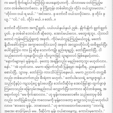
က မမကို ဗိုက်ချပ်ပါ ကြော်ငြာ ပေးနေတဲ့ဟာကို.. သိလားမမ ဝတ်ကြည့်မ
လား တစ်ခါလောက်လေ.. ခု ကြုံတုန်း တစ်ခါတည်း တိုင်း ဝယ်သွားမလား..”
“တိုင်းးးး ဝယ် ရ မယ်..” “အင်းလေ.. ခု ဘော်လီ ဝယ်သလိုပဲလေ.. ခု တိုင်း ခု
ယူ..” “ငင်..” ငင်.. တိုင်း မယ်..။ တော်…။
ဘော်လီ တိုင်းတာ အကျီ ချွတ်.. ပယ်ပယ်နှယ်နှယ် ညှစ်.. နှိုက်နှိုက် ချွတ်ချွတ်
ပွတ်.. ခု တစ်ခါ ဘောင်းဘီ ဆိုတော့.. အောင်မယ်လေး.. မတွေးရဲဘူး.. ငါ့ဘာငါ
တောင် ကုန်းမကြည့်ဖူးတဲ့ အဖုတ်.. ကိုင်မယ်လူနဲ့ ကြည့်မယ်လူနဲ့.. မတော်
နို့သီးခေါင်းကြား အကွာဝေးတိုင်းသလို အဖုတ် အလျှားတိုင်းဘို့ ထမီချွတ်ပြီး
ပေါင်ခွကြား ကား ပြ ဆိုမှ သောက်ကျိုး နည်းရချည့်.. တော်ပြီတော်ပြီ.. ငါ
သည်လောက် လှနေလို့လည်း ဟိုလူကဖြင့် သူများလင် ဖြစ်နေမင့်ဟာပဲ..
“နောက်များမှပဲ မွန်းရယ်.. ခုတော့ အချိန်လည်း မနည်းတော့ဘူး မဟုတ်လား..
နော်..” “အဲ ဟုတ်သား.. မမက မြောက်ဒဂုံထိ ပြန်ရမှာ အန်တီရ.. ညနေတောင်
စောင်းပြီ.. သွားမှ.. တော်ကြာ ကားသိပ်ကြပ်နေမယ်.. မမက ညဘက် တက္ကစီ
လည်း တစ်ယောက်တည်း စီးရဲတာ မဟုတ်..” တော်ပါသေးရဲ့ ကျေးဇူးရှင်..။
သည်လိုနှင့်ပဲ ကျသင့်ငွေ ရှင်းပေးပြီး ဘော်လီဆိုင်မှ အောင်မြင်စွာ ထွက်ခွာခဲ့
ကြလေသည်။ ခြေလှမ်းအနည်းငယ် လျှောက်ပြီးသကာလ ဆိုင်တစ်ခုရှေ့ အ
ရောက်တွင် “မမ ဗိုက်ဆာလား..” ဟု မွန်းကမေးလေ၏။ သည်တော့မှ မိမိ
လည်း သတိပြုမိသည်။ ကလေးမကို မုန့်လေးတော့ ကျွေးသင့်သည် မဟုတ်ပါ
လား။ “စားလေ မွန်း.. ဘာစားမလဲ..” ဟု စကားထောက်ပေးတော့ “ဘာဂါနဲ့
အအေး စားကြမယ် မမ.. ဒီဆိုင်က မွန်း ဝယ်စားနေကျ.. ကောင်းမှကောင်း..”