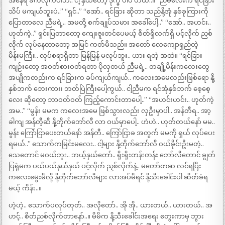
အနေရ ခက်လိုက်ပါဘိ.. ငါ့ နှယ်တော့ ဒုက္ခ ပါပဲ ဟယ်..။ “ညီမလေးက ရင်ခြား
သိပ် မကျယ်ဘူးပဲ..” “ရှင်..” “အော်.. ရင်ခြား ဆိုတာ သည်နို့အုံ နှစ်ခုကြားကို
ပြောတာလေ ညီမရဲ့.. အမတို့ စက်ချုပ်သမား အခေါ်ပေါ့..” “အော်.. အဟင်း..
ဟုတ်ကဲ့..” ရှင်းပြတာတော့ ကျေးဇူးတင်ပေမယ့် စိတ်ရှိလက်ရှိ ပင့်လိုက် ညှစ်
လိုက် လုပ်နေတာတော့ အမြင် ကတ်မိသည်။ အတော် လေကျောရှည်တဲ့
မိန်းမကြီး.. လုပ်စရာရှိတာ မြန်မြန် မလုပ်ဘူး.. ယား ရတဲ့ အထဲ။ “ရင်ခြား
ကျဉ်းတော့ အဝတ်စားဝတ်ရတာ ပိုလှတယ် ညီမရဲ့.. တချို့မိန်းကလေးတွေ
အပျိုကတည်းက ရင်ခြားက ခပ်ကျယ်ကျယ်.. ကလေးအမေလည်းဖြစ်ရော နို့
နှစ်ဘက် ဘေးကား၊ ဘတ်ပြဲကြီးပေါ့ကွယ်.. ငါ့ညီမက ရင်အုံနှစ်ဘက် စေ့စေ့
လေး ဆိုတော့ ဘာဝတ်ဝတ် ကြည့်ကောင်းတာပေါ့..” “အဟင်းဟင်း.. ဟုတ်ကဲ့
အမ..” “မွန်း မမက ကလေးအမေ ဖြစ်သွားလည်း လှဦးမှာပါ.. အန်တီရ.. အာ့
ခါကျ အန်တီ့ဆီ နို့တိုက်ဘော်လီ လာ ဝယ်မှာပေါ့.. ဟဲဟဲ.. ဟုတ်တယ်နော် မမ..
မွန်း ကြော်ငြာပေးတယ်နော် အန်တီ.. ကြော်ငြာခ အတွက် မမကို ရှယ် လုပ်ပေး
ရမယ်..” သောက်ကမြင်းမလေး.. ငါ့များ နို့တိုက်ဘော်လီ ဝယ်ခိုင်းဦးမတဲ့..
သေတောင် မဝယ်ဘူး.. ဘယ့်နှယ်တော်.. ရိုးရိုးတန်းတန်း ဘော်လီတောင် ချွတ်
ပြရုံမက ပယ်ပယ်နှယ်နှယ် ပင့်လိုက် ညှစ်လိုက်နဲ့.. မတော်တဆ လင်ရပြီး
ကလေးမွေးမိလို့ နို့တိုက်ဘော်လီများ လာအပ်မိရင် နို့သီးခေါင်းပါ ဆိတ်ခံရ
မယ့် ကိန်း..။
ဟဲ့ဟဲ့.. သောက်ပလုပ်တုတ်.. အလိုတော်.. အို အို.. ယားတယ်.. ယားတယ်.. အ
ဟင့်.. စိတ်ညစ်လိုက်တာနော်..။ မိမိက နို့သီးခေါင်းအရေး တွေးကာမှ ဘွား