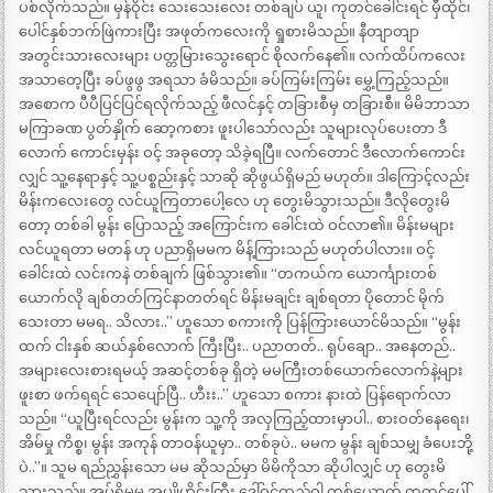
ပစ်လိုက်သည်။ မှန်ဝိုင်း သေးသေးလေး တစ်ချပ် ယူ၊ ကုတင်ခေါင်းရင် မှီထိုင်၊
ပေါင်နှစ်ဘက်ဖြဲကားပြီး အဖုတ်ကလေးကို ရှုစားမိသည်။ နီတျာတျာ
အတွင်းသားလေးများ ပတ္တမြားသွေးရောင် စိုလက်နေ၏။ လက်ထိပ်ကလေး
အသာတေ့ပြီး ခပ်ဖွဖွ အရသာ ခံမိသည်။ ခပ်ကြမ်းကြမ်း မွှေ့ကြည့်သည်။
အစောက ပီပီပြင်ပြင်ရလိုက်သည့် ဖီလင်နှင့် တခြားစီမှ တခြားစီ။ မိမိဘာသာ
မကြာခဏ ပွတ်နှိုက် ဆော့ကစား ဖူးပါသော်လည်း သူများလုပ်ပေးတာ ဒီ
လောက် ကောင်းမှန်း ဝင့် အခုတော့ သိခဲ့ရပြီ။ လက်တောင် ဒီလောက်ကောင်း
လျှင် သူ့နေရာနှင့် သူ့ပစ္စည်းနှင့် သာဆို ဆိုဖွယ်ရှိမည် မဟုတ်။ ဒါကြောင့်လည်း
မိန်းကလေးတွေ လင်ယူကြတာပေါ့လေ ဟု တွေးမိသွားသည်။ ဒီလိုတွေးမိ
တော့ တစ်ခါ မွန်း ပြောသည့် အကြောင်းက ခေါင်းထဲ ဝင်လာ၏။ မိန်းမများ
လင်ယူရတာ မတန် ဟု ပညာရှိမမက မိန့်ကြားသည် မဟုတ်ပါလား။ ဝင့်
ခေါင်းထဲ လင်းကနဲ တစ်ချက် ဖြစ်သွား၏။ “တကယ်က ယောင်္ကျားတစ်
ယောက်လို ချစ်တတ်ကြင်နာတတ်ရင် မိန်းမချင်း ချစ်ရတာ ပိုတောင် မိုက်
သေးတာ မမရ.. သိလား..” ဟူသော စကားကို ပြန်ကြားယောင်မိသည်။ “မွန်း
ထက် ငါးနှစ် ဆယ်နှစ်လောက် ကြီးပြီး.. ပညာတတ်.. ရုပ်ချော.. အနေတည်..
အများလေးစားရမယ့် အဆင့်တစ်ခု ရှိတဲ့ မမကြီးတစ်ယောက်လောက်နဲ့များ
ဖူးစာ ဖက်ရရင် သေပျော်ပြီ.. ဟီးး..” ဟူသော စကား နားထဲ ပြန်ရောက်လာ
သည်။ “ယူပြီးရင်လည်း မွန်းက သူ့ကို အလှကြည့်ထားမှာပါ.. စားဝတ်နေရေး၊
အိမ်မှု ကိစ္စ၊ မွန်း အကုန် တာဝန်ယူမှာ.. တစ်ခုပဲ.. မမက မွန်း ချစ်သမျှ ခံပေးဘို့
ပဲ..”။ သူမ ရည်ညွှန်းသော မမ ဆိုသည်မှာ မိမိကိုသာ ဆိုပါလျှင် ဟု တွေးမိ
သွားသည်။ အုပ်ရှိမမ အပျိုဟိုင်းကြီး ဒေါ်ဝင့်ထည်ဝါ တစ်ယောက် ကုတင်ပေါ်