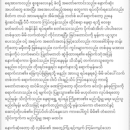
ရေအားကလည်း စူးစူးလေးနှင့် ခံလို့ အတော်ကောင်းသည်။ နောက်ဆုံး
အပတ်တွေ အေးပြီး အအေးပတ်မည့်အရေး တွေးကာ ရပ်လိုက်ရသော်လည်း
စိတ်က တယ် အားမရချင်။ အိမ်အပြန် ဘတ်စ် ပေါ် ရောက်တော့ ညနေ
ရုံးဆင်းချိန် ပီပီ ကားက ကြပ်လွန်းသည်။ ထိုင်စရာ နေရာ ရဘို့ ဝေးစွ၊
မတ်မတ်ပင် အနိုင်နိုင် ရပ်ရ၏။ တော်သေးသည်က ပိုက်ဆံအိတ် ပါးပါးလေး
တစ်ခုသာ မိမိ လက်ထဲတွင် ကိုင်လာရပြီး ခြင်းတောင်းကို မွန်းက ယူသွား
ပေးသည်။ ဝင့် အရပ်က အတော်အတန် မြင့်သော်လည်း ကားခေါင်မိုးမှ တန်း
ကိုတော့ မမှီတမှီ ဖြစ်နေသည်။ လက်ကိုင် ကွင်းများကလည်း တစ်ခုမှ မအား။
တန်းကိုပဲ လက်မောင်း ပြုတ်မတတ် ဆွဲခိုထားရ၏။ မြောက်ဒဂုံအပြန်
နောက်ဆုံးကား မို့ထင်သည်။ ကြပ်နေမှန်း သိသိနှင့် တက်လာသူတွေက
မနည်း။ ဝင့်လည်း တိုးရင်းခွေ့ရင်း နောက်နားသို့ ရောက်မှန်းမသိ
ရောက်လာ၏။ ခြေကုပ်မြဲမြဲရဘို့ မနည်း အားယူ ရပ်နေရစဉ် မိမိ ဖင်ပေါ် လက်
တစ်ဘက် ရောက်လာသည်။ ငါးပိ ငါးချဉ်သိပ် ကြပ်နေသည့် ကားမို့
မတော်တဆဟု ထင်မိသည်။ ခဏကြာတော့ ထိုလက်က ဖင်လုံး နှစ်ခုကြားကို
ရောက်လာသည်။ ဝင့် မျက်လုံး ပြူးသွား၏။ မိမိ မဟုတ်တာ လုပ်ခံရတော့
မည်မှန်း သိလိုက်သည်။ နေရာရွှေ့ ရပ်ရန် ကြိုးစား၏။ မည်သို့မျှ မရ။ မည်သူ
မည်ဝါမှန်း မသိသဖြင့် နောက်တည့်တည့်သို့ မှန်းသမ်းကာ တံတောင်နှင့်
ဆောင့်တိုးပစ်၏။ ကြပ်ပိတ်သိပ်နေသော ကားပေါ်တွင် မိမိ၏ တံတောင်
သိုင်းကွက်က မည်သို့မျှ အရာ မထင်။
နောက်ဆုံးတော့ ထို လူစိမ်း၏ အတွေ့ကြုံ ရင့်ကျက် ကြွမ်းကျင်သော