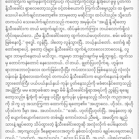
တော်ကြီးက မျက်မှန်းကိုင်းကြီးပင့်၊ ကိုယ်ကြီးကိုင်းပြီး နို့အုံပေါ် ဖွဖွ ပွတ်ကာ
နို့သီးခေါင်း ရှာလေတော့သည်။ ဝင့်တစ်ယောက် ကြက်သီးမွေးညှင်း ထ ရုံမက
သေးပါ ပေါက်ချင်လာတော့၏။ ဘာမှတော့ မဆိုင်ဘူး ထင်ပါသည်။ သို့သော်
တကယ်ပဲ သေးပေါက်ချင်လာသည် ကတော့ အမှန်ပင်။ “အပျို နို့ ဆိုတော့
နို့သီးခေါင်းက တယ် မထွက်ချင်ဘူး.. ထိပ်နှစ်ဘက်ကြား ဘယ်လောက်ရှိလဲ
တိုင်းရမယ်လေ.. ညီမ နို့သီးခေါင်းတော့ ထွက်တယ်မဟုတ်လား.. စမ်း မမိဘူး
ဖြစ်နေလို့..” ဗုဒ္ဓေါ.. လွန်ပြီ.. ဒါတော့ လွန်သွားပြီ.. ဘယ့်နှယ်တော်.. တော်ရုံ ဆို
တော်ရောပေါ့.. ခုတော့ ငါ့များ နို့သီးခေါင်း ထွက်ရဲ့လားလေးဘာလေးနဲ့.. လူ
များ ဘာမှတ်နေတယ် မသိဘူး.. ကျမမှာ ဘာချွင်းချက်မှ မရှိဘူးရှင့်.. ထွက်သ
မှ တောင်ကနဲတောင် နေသေးတယ်.. ငါ တယ်.. ချွတ်ပြပလိုက်ရ.. ဟွန်းး။
ရာဘာဘောလုံးလေး ထက်ခြမ်းလှီးပြီး ကပ်ထားသလို ဖြစ်နေသည့် လုံးလုံး
ဝန်းဝန်း နို့အုံလေးထက်တွင် တကယ်ပဲ နို့သီးခေါင်းက ပျောက်နေဟန် တူ၏။
ဘွားတော်ကြီး ပယ်ပယ်နှယ်နှယ် ကုန်း ပွတ်နေသည်ကို မခံစားနိုင်တော့သည့်
အပျိုကြီး မမ အော့ဖစ်ဆာ ခမျာ မိမိ နို့သီးခေါင်းရှိရာအရပ်ကို ညွှန်ပြ ရချေ
တော့သည်။ နို့အုံကို ခပ်ဖွဖွ ပင့်ပြီး ရှက်ပုန်း ပုန်းနေသည့် သီးလုံး ကညာအလှ
ကို ဒါ ကွ ဟု အသာကြွကာ ထောက်ပြ ရတော့၏။ “အဟွာလေ.. ဟိုဒင်း.. အဲ့ဟို
ဟိုဒင်းက ဒီမှာ အမ.. အဟင်းဟင်း..” “အော်.. ဟုတ်ပြီဟုတ်ပြီ.. အမှန်တော့ အဲ့
လို ပျောက်ပျောက်လေးက တစ်မျိုး ကောင်းတယ် ညီမရဲ့.. အမတို့က ချည်
သားနဲ့ ချုပ်တော့ သိပ်ထွားတဲ့ နို့သီးခေါင်းတွေဆို အလုံးလိုက် ပေါ်နေတတ်
တယ်.. အာ့ကျလည်း ဒီနေရာလေးအတွက် နှစ်ထပ်သုံးထပ် ချုပ်ပေးရတာပေါ့
ကွယ်..” “ဟုတ်ကဲ့.. အဟင်းဟင်း..” ရှင်းးး ပြ ပြန် ပြီ.. အ ဟင့်.. ပါးစပ်ကပြော