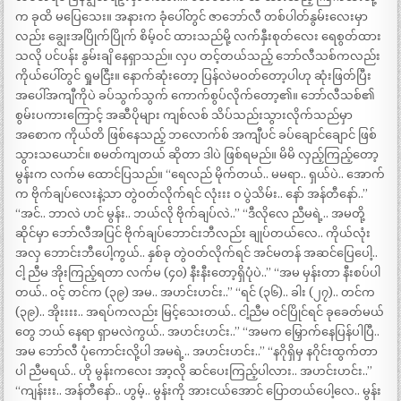
က ခုထိ မပြေသေး။ အနားက ခုံပေါ်တွင် ဇာဘော်လီ တစ်ပါတ်နွမ်းလေးမှာ
လည်း ချွေးအပြိုက်ပြိုက် စိမ့်ဝင် ထားသည်မို့ လက်နှီးစုတ်လေး ရေစွတ်ထား
သလို ပင်ပန်း နွမ်းချိ နေရှာသည်။ လှပ တင့်တယ်သည့် ဘော်လီသစ်ကလည်း
ကိုယ်ပေါ်တွင် ရှုမငြီး။ နောက်ဆုံးတော့ ပြန်လဲမဝတ်တော့ပါဟု ဆုံးဖြတ်ပြီး
အပေါ်အကျီကိုပဲ ခပ်သွက်သွက် ကောက်စွပ်လိုက်တော့၏။ ဘော်လီသစ်၏
စွမ်းပကားကြောင့် အဆီပိုများ ကျစ်လစ် သိပ်သည်းသွားလိုက်သည်မှာ
အစောက ကိုယ်တိ ဖြစ်နေသည့် ဘလောက်စ် အကျီပင် ခပ်ချောင်ချောင် ဖြစ်
သွားသယောင်။ စမတ်ကျတယ် ဆိုတာ ဒါပဲ ဖြစ်ရမည်။ မိမိ လှည့်ကြည့်တော့
မွန်းက လက်မ ထောင်ပြသည်။ “ရေလည် မိုက်တယ်.. မမရာ.. ရှယ်ပဲ.. အောက်
က ဗိုက်ချပ်လေးနဲ့သာ တွဲဝတ်လိုက်ရင် လုံးးး ၀ ပွဲသိမ်း.. နော် အန်တီနော်..”
“အင်.. ဘာလဲ ဟင် မွန်း.. ဘယ်လို ဗိုက်ချပ်လဲ..” “ဒီလိုလေ ညီမရဲ့.. အမတို့
ဆိုင်မှာ ဘော်လီအပြင် ဗိုက်ချပ်ဘောင်းဘီလည်း ချုပ်တယ်လေ.. ကိုယ်လုံး
အလှ ဘောင်းဘီပေါ့ကွယ်.. နှစ်ခု တွဲဝတ်လိုက်ရင် အင်မတန် အဆင်ပြေပေါ့..
ငါ့ ညီမ အိုးကြည့်ရတာ လက်မ (၄၀) နီးနီးတော့ရှိပုံပဲ..” “အမ မှန်းတာ နီးစပ်ပါ
တယ်.. ဝင့် တင်က (၃၉) အမ.. အဟင်းဟင်း..” “ရင် (၃၆).. ခါး (၂၇).. တင်က
(၃၉).. အိုးးးး.. အရပ်ကလည်း မြင့်သေးတယ်.. ငါ့ညီမ ဝင်ပြိုင်ရင် ခုခေတ်မယ်
တွေ ဘယ် နေရာ ရှာမလဲကွယ်.. အဟင်းဟင်း..” “အမက မြှောက်နေပြန်ပါပြီ..
အမ ဘော်လီ ပုံကောင်းလို့ပါ အမရဲ့.. အဟင်းဟင်း..” “နဂိုရှိမှ နဂိုင်းထွက်တာ
ပါ ညီမရယ်.. ဟို မွန်းကလေး အာ့လို ဆင်ပေးကြည့်ပါလား.. အဟင်းဟင်း..”
“ကျန်းးး.. အန်တီနော်.. ဟွမ့်.. မွန်းကို အားငယ်အောင် ပြောတယ်ပေါ့လေ.. မွန်း