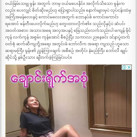
ဝယ်ခြမ်းသမျှ မွန်း အတွက် ဘာမှ ဝယ်မပေးနိုင်။ အလိုက်သိသော မွန်းက
လည်း ပေးလျှင် စိတ်ဆိုးမည်ဟု ပြောရှာပါသည်။ နောက်များမှပဲ လုပ်ငန်းထဲမှ
အကြံအဖန်လေးနှင့် ကောင်မလေးအတွက် ဘောနပ်စ် ကောင်းကောင်း
ရအောင် ဖန်တီးပေးလိုက်မည်ဟု တွေးထားလိုက်၏။ သည်လိုနှင့်ပဲ ဆံပင်၊
အဝတ်အစား၊ အသားအရေ အလှအပနှင့် ခြေသည်းလက်သည်းပါ မကျန် မိုင်
ကုန် လက်ကုန် အစွမ်း ကုန်အောင် စီစဉ်ပြီး သကာလ၊ ညနေခင်း ဒင်နာပွဲတက်
ဝတ်စုံ ဆက်ဆီကျဘို့အရေး အတွင်းခံ ဘော်လီက အခရာ ကျသည် ဟူသော
ဆရာမကြီး မွန်း၏ ညွှန်ကြားချက် အစီစဉ် အတိုင်း နံမည်ကြီး ဘော်လီ ချုပ်
ဆိုင်သို့ နှစ်ဦးသား ချီတက်ခဲ့ကြခြင်းပင်။