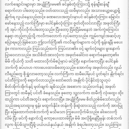
လက်ချောင်းများမှာ အပျိုကြီးမမ၏ ဖင်နှစ်တုံးကြားသို့ စုန်ချီဆန်ချီ
ရောက်လာ ပါတော့သည်။ ဝတ်ထားသည့် ထမီမှာလည်း အသားပျော့ပျော့မို့
နှိုက်ရ လွယ်နေသည်ထင့်။ ခဏလေးအတွင်းမှာပင် ဖင်နှစ်တုံးကြား မြောင်း
ဖော်နေသည့် လက်ကြီးမှာ ပေါင်နှစ်လုံးကြား ဇွတ်တိုးဝင်လာပြီး အဖုတ်ကြီး
ကို အုပ် ကိုင်လိုက်ပါတော့သည်။ ပြီးတော့ ငြိမ်ငြိမ်မနေဘဲ အက်ကွဲကြောင်း
နေရာ တည့်တည့်သို့ ကလိကလောက် လုပ်တော့သည်။ ကျွမ်းကျင်အဆင့်ဟု
ပြောရမည် ဖြစ်သော ဤလက်ကြီး၏ ကလိချက်များက ဝင့်ကို ရုန်းချိန် မပေး
ခဲ့။ ကားကလည်း ကြပ်သည်ထက် ကြပ်လာ၏။ ဝင့် မျက်လုံးများ မူးနောက်
ပြာဝေလာသည်။ အသိစိတ်အားလုံးက အဖုတ်ခေါင်းဝ ရောက်နေတော့၏။
မိမိ ကိုယ်ကို သတိ မထားလိုက်မိစဉ်မှာပဲ ဖင်ကြီး နောက်ကော့ပြီး ပေါင်နှစ်
ဘက်ကို ခပ်ဟဟ ကားပေးထားမိတော့သည်။ အောက်မှ အဖုတ်လည်း ဂျယ်
လီရည်တွေ စိုရွှဲလာတော့သည်။ လက်ကြီးက ထမီပေါ်မှပင် ပွတ်ရင်း နှိုက်ရင်း
ပင်တီကြားကို ရောက်လာသည်။ တော်တော် အနှိုက် ပိုင်နိုင်တဲ့သူဟုပဲ
စိတ်အိုက်အိုက်နှင့် မှတ်ချက် ချမိသည်။ အစောက သည်လက်နှင့် အဖုတ်
ကြားတွင် ထမီနှင့် ပင်တီ ခံနေသည်။ ခုတော့ သူ့လက်က ထမီကို လုံးထွေး ထိုး
ထည့်ကာ ပင်တီအတွင်း ရောက်လာပြီ။ အပျိုကြီးမမ စိတ်ညစ်မိသော်လည်း
သည်အရသာထူးမှ ရုန်း မထွက်နိုင်။ တန်းကို ခိုဆွဲထားသည့် လက်ကို အားပြု
ပြီး ခြေထောက်တစ်ဘက်ကို မသိမသာ ကြွပေးလိုက်မိသည်။ ခါးလေးကို
လိမ် ပြီး ဖင်ကို နောက်သို့ ကော့ပေးထားမိပြီ။ မိမိ အလိုရှိနေပြီမှန်း တစ်ဘက်
လူက ရိပ်မိသွားပြီမို့ ပယ်ပယ်နှယ်နှယ် အနှိုက် ခံရပါတော့သည်။ သည်ကြား