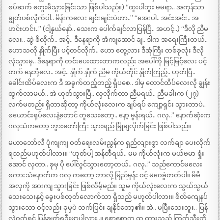
စပ်ဆက် တွေးမိသွားခြင်းသာ ဖြစ်ပါသည်။) “ထူးပါဘူး မမရာ.. အကုန်သာ
ချွတ်ပစ်လိုက်ပါ.. မိန်းကလေး ချင်းချင်းပဲဟာ..” “အေးပါ.. အင်းအင်း.. အ
ဟင်းဟင်း..” (ငါ့နှယ်နော်.. သေးက ပေါက်ချင်လာပြန်ပြီ.. အဟင့်..) “ဒီလို ညီမ
လေး.. ဆွဲ စိလိုက်.. အင့်.. ဒီနေရာကို အံကျအောင် ချ.. ဒါက အရေးကြီးတယ်..
ဟောသလို နှိုက်ပြီး ပင့်တင်လိုက်.. ဟော တွေ့လား ဒီအုံကြီး တစ်ခုလုံး ဒီလို
လုံသွားမှ.. ဒီနေရာကို တင်းပေးထားတာကလည်း အပေါ်ကို မြင့်မြင့်လေး ပင့်
တက် နေဘို့လေ.. အင့်.. နှိုက် နှိုက် ညီမ ကိုယ်တိုင် နှိုက်ကြည့်.. ဟုတ်ပြီ..
ခေါင်းထိပ်လေးက ဒီ အခွက်တည့်တည့် ရှိပစေ.. ဒါမှ တောင်ထိပ်လေးလို ချွန်း
ထွက်လာမယ်.. အဲ ဟုတ်သွားပြီ.. လှလိုက်တာ ညီမရယ်.. ညီမခါးက (၂၇)
လက်မတည်း ရှိတာဆိုတာ့ ကိုယ်လုံးလေးက ချပ်ရပ် ကျော့ရှင်း သွားတာပဲ..
ဖယောင်းရုပ်လေးနဲ့တောင် တူသေးတော့.. နော့ မွန်းရယ်.. ဂလု..” နောက်ဆုံးက
ဂလုသံကတော့ ဘွားတော်ကြီး သွားရည် မြိုချလိုက်ခြင်း ဖြစ်ပါသည်။
မဟာဘော်လီ ပုံကျကျ ဝတ်ရေးလမ်းညွှန်က ရှည်လျားစွာ လက်ချာ ပေးလိုက်
ရသည်မဟုတ်ပါလား။ “ဟုတ်ပါ့ အန်တီရယ်.. မမ ကိုယ်လုံးက မယ်ဗမာ ရှုံး
အောင် လှတာ.. ခုမှ ပို ပေါ်လွင်သွားတော့တယ်.. ဂလု..” သည်ကောင်မလေး
စကားသံနောက်က ဂလု ကတော့ ဘာလို့ မြည်မှန်း ဝင့် မဝေခွဲတတ်ပါ။ မိမိ
အလှကို အားကျ သွားခြင်း ဖြစ်လိမ့်မည်။ သူမ ကိုယ်လုံးလေးက သွယ်သွယ်
သေးသေးနှင့် ခွေးပစ်တုတ်လောက်သာ ရှိသည် မဟုတ်ပါလား။ စိတ်ကျေနပ်
သွားသော ဝင့်လည်း ခုမှပဲ သက်ပြင်း ချနိုင်တော့၏။ အဲ.. မပြီးသေးဘူး.. ပြန်
လဲဝတ်ရင် ပြန်ချွတ်ရဦးမှာပါလား..။ စောစောက ထ ထားသည့် ကြက်သီးတို့