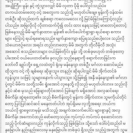
အပျိုကြီး၊ မွန်း နှင့် တွဲသွားလျှင် မိမိ လှတာ ပိုမို ပေါ်လွင်သည်ပဲ။
တကယ်တမ်းတော့ ဝင့် အတွေးက သည်သို့ မဟုတ်ပါချေ။ မွန်းကို ဝန်ထမ်း
တစ်ဦး ဆိုသည်ထက် ချစ်စရာ ကလေးမလေး လို့ မြင်မိခြင်းကြောင့်လည်း
ပါသည်။ အမြဲလိုလို လိုတာထက်ပို၍ တင်း ထား နေရသဖြင့် မာတောင့်တောင့်
ဖြစ်နေသည့် မိမိ မျက်နှာထား၊ မွန်း၏ ပေါက်ပေါက်ရှာရှာ ရယ်စရာ စကား
များ ကြောင့် ရယ်ရမောရသည်။ မျက်နှာကျော ပြေရသည်ပေါ့လေ။ သည်လို
သံယောဇဉ်လေး အရင်း တည်လာတော့ မိမိ အတွက် တိုလီမိုလီ အသုံး
အဆောင် စသည်လေးများ ဝယ်ဖြစ်တိုင်း မွန်း ဘို့ တစ်ခုမဟုတ် တစ်ခုတော့
ပါအောင် ဝယ်ပေးတတ်၏။ ခုလည်း သည်နေရာကို ရောက်လာခြင်းက
ဘော်လီ ချုပ်ဘို့။ ရှေ့လထဲတွင် ရုံးမှ မန်နေဂျာ တစ်ဦး မင်္ဂလာ ဆောင်မည်။
ထိုသူက ဝင့် ကို ချစ်ရေး ဆိုဖူးသူ။ တနည်း ဆိုရပါလျှင် မိမိ အိုက်တင်ခံ
လွန်သွား သဖြင့် သူများနောက် ပါသွားသူ။ သို့ဖြစ်၍ အနှီ မန်နေဂျာ၏ မင်္ဂလာ
ပွဲတွင် မိမိက သတို့သမီး ရှုံးအောင် လှနေဘို့ လိုသည် မဟုတ်ပါလား။ သည်လို
နှင့်ပဲ ဆံစ မှသည် ခြေဖျားတိုင်အောင် ပြစ်ချက် မရှိအောင် အလှဆင်ရေး
စီမံကိန်း ဆွဲရတော့၏။ သည် စီမံကိန်းတွင် မွန်းက ဒါရိုက်တာ။ သူမကိုယ်တိုင်
တော့ ပြင်ပြင်ဆင်ဆင် မနေတတ်ပါဘဲ အုပ်ရှိမမ လှဘို့အရေး ဘယ်က
ဘယ်လို ရှာဖွေလာမှန်း မသိသည့် အချက်အလက်ပေါင်း များစွာနှင့် အလှ
စီမံကိန်း အကောင်ထည် ဖော်တော့သည်။ ကုပ်ကုပ် ကပ်ကပ် စုဆောင်းလာ
သည့် ပိုက်ဆံများလည်း ကုန်လိုက်သည့် ဖြစ်ခြင်း။ သို့သော် ဒေါ်ဝင့်ထည်ဝါ မ
နှမြောပါ။ နည်းနည်းလေးမှ မနှမြောပါ။ တစ်ခုပဲ ရှိသည်။ သည်ပွဲအတွက် သူမ