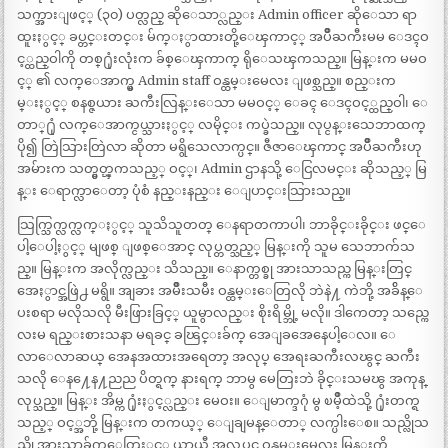
သက္အားျဖင့္ (၃၀) ပတ္လည္ ဆိုေသာ္လည္း Admin officer ဆိုေသာ ရာ
ထူးႏွင့္ ခပ္တင္းတင္း မ်က္ႏွာထားတို့ေၾကာင့္ အပ်ိဳႀကီးမမ ေဒၚဝ
င့္ထည္ဝါကို တစ္႐ုံးလုံးက ခ်စ္ေၾကာက္ ရိုေသၾကသည္။ မြန္းက မမဝ
င့္ ၏ လက္ေအာက္မွ Admin staff ဝန္ထမ္းမေလး ျဖစ္သည္။ စည္းက
မ္းႏွင့္ စနစ္ဇယား ႀကီးလြန္းေသာ မမဝင့္ ေခၚ ေဒၚဝင့္ထည္ဝါ၊ ေ
တာ္႐ုံ လက္ေအာက္ငယ္သားႏွင့္ လမိုင္း ကပ္ခဲသည္။ လုပ္ငန္းသေဘာထက္
ပို၍ တြဲသြားတြဲလာ ဆိုတာ မရွိသေလာက္ပင္။ ဇီဇာေၾကာင္ အပ်ိဳႀကီးဟု
အမ်ားက သတ္မွတ္ၾကသည့္ ဝင့္၊ Admin ဌာနသို့ ေငြလမင္း ဆိုသည့္ မြ
န္း ေရာက္လာေတာ့ ပုံစံ နည္းနည္း ေျပာင္းသြားသည္။
သြက္သြက္လက္လက္ႏွင့္ သူသိသူတတ္ ေနရာတကာပါ၊ ဘာခိုင္းခိုင္း ဖင္ေ
ပါ့ေပါ့ႏွင့္ မျဖစ္ ျဖစ္ေအာင္ လုပ္တတ္သည့္ မြန္းကို သူမ သေဘာက်သ
ည္။ မြန္းက အလိုက္လည္း သိသည္။ ေနာက္တစ္ခု အားသာသည္က မြန္းတြင္
အေႏွာင္အဖြဲ႕ မရွိ။ အျခား အမ်ိဳးသမီး ဝန္ထမ္းေတြလို ဘဲနဲ႔ ကဲဘို့ အခ်ိန္ေ
ပးစရာ မလိုသလို မီးဖြားခြင့္ ယူမွာလည္း စိုးရိမ္ဘို့ မလို။ ဒါကေတာ့ သည္ကေ
လးမ ရည္းစားသနာ မရခင္ ခၽြင္းခ်က္ အေျခအေနေပါ့ေလ။ ေ
လာေလာဆယ္ အေနအထားအရေတာ့ အလုပ္ အေရးႀကီးလၽွင္ ႀကီး
သလို ေန႔ေန႔ညည ပိတ္ရက္ နားရက္ ဘာမွ မေတြးဘဲ ခိုင္းသမၽွ အကုန္
လုပ္သည္။ မြန္း အိမ္က ႐ုံးႏွင့္လည္း မေဝး။ ေျမာက္ဒဂုံ မွ ၿမိဳ့ထဲသို့ ႐ုံးတက္ရ
သည့္ ဝင့္အဘို့ မြန္းက တကယ့္ ေျချမန္ေတာ္ လက္ပါးေစ။ သည္လိုသ
ည္လို အားသာခ်က္ေတြႏွင့္ ယာယီ အလုပ္သင္ ဝန္ထမ္းမေလး မြန္းကို