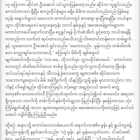
ဟု ပြောကာ ဆိုင်ထဲ ဦးဆောင် ဝင်သွားပြန်တော့သည်။ ဆိုင်က လူရှင်းသည်။
ကောင်တာသာ ရှိပြီး စားပွဲထိုင်ခုံများ မရှိ။ မိမိက ယောင်လည်လည် ဖြစ်နေ
တုန်း မျောက်မူးလဲ မလေးက ကောင်တာတွင် စားစရာ မှာပြီးနေပြီ။ ဘယ်နား
သွား ထိုင်စားရမလဲ တွေးနေတုန်း ဘာဂါ နှစ်ခုနှင့် အအေးဖန်ခွက်များက
ကောင်တာပေါ် ရောက်လာပြီ။ ငွေရှင်းရန် ပိုက်ဆံအိတ် ဖွင့်တော့ ဘယ်အချိန်
ကတည်းက လက်ထဲ ဆုပ်ထားသည်မသိသည့် ငါးထောင်တန်လေး တစ်ရွက်
နှင့် သူမလေးက ဦးအောင် ရှင်းသည်။ “မမကလည်း.. မွန်းလည်း တစ်ခါတစ်
လေ ကျွေးချင်သေးတာပေါ့..” ပြောရင်း မိမိကို ချစ်စဖွယ်
မျက်စောင်းထိုးသည်။ “လာ မမ.. ဟိုဘက်မှာ သွားထိုင်စားမယ်..” ကောင်တာ
ဘေးတွင် တံခါးပေါက်လေး တစ်ခု ရှိသည်။ ထွက်သွားလိုက်တော့ ခြံဝန်း
သပ်သပ်ရပ်ရပ်လေးနှင့် သီးသန့် ခုံလေးတွေ ချထား၏။ ဆိုင်လေးက
သဘောကျစရာပင်။ မိမိ အကြိုက်ကို သိနှင့်ပြီးသူမို့ မွန်း မှာလာသည်က ဘာ
ဂါနှင့် လိမ္မော်ရည်။ ထိုင်စားကြရင်း ဝင့်ခမျာ အနည်းငယ် အခက် တွေ့
တော့၏။ မဟာဘော်လီ ကြပ်ထုတ်ထုတ်က ဟန်လုပ်၍ပင် စားမဝင်။ အရသာ
ရှိလှသော ဘာဂါကို တစ်ကိုက်နှစ်ကိုက်မျှသာ မြည်းနိုင်ပြီး နှမြောတဿ သုံး
ကြိမ်ရွတ်ဆို၍ အသာ ချထားရတော့သည်။ အအေးလေးကိုတော့ဖြင့် မဝင်ဝင်
အောင် ကျိတ်မြို ကြည့်ဦးမည်။
ထိုစဉ် အနားသို့ ကောင်လေးတစ်ယောက် ရောက်လာ၏။ မွန်း နှင့် ရွယ်တူခန့်
ရှိမည်။ မွန်းကို နှုတ်ဆက်သည်။ “ဟဲ့ မွန်း.. နင် မွန်းမဟုတ်လား.. ငါ မင်းဇော်
လေ.. မှတ်မိဘူးလား..” “အမ်.. အော် အင်း.. မှတ်မိပြီ..” “ငါ တူပါတယ်လို့