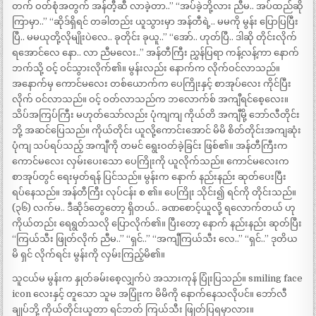
တက် ဝတ်စုံအတွက် အန်တီ့ဆီ လာခဲ့တာ..” “အပ်ခဲ့ဘို့လား ညီမ.. အပ်ထည်ဆို
ကြာမှာ..” “ဆိုဒ်ရှိရင် တခါတည်း ယူသွားမှာ အန်တီရဲ့.. မမကို မွန်း ပြောပြပြီး
ပြီ.. မမယုတို့လိုမျိုးပဲလေ.. ခုတိုင်း ခုယူ..” “အော်.. ဟုတ်ပြီ.. ဒါဆို တိုင်းလိုက်
ရအောင်လေ နော.. လာ ညီမလေး..” အန်တီကြီး ညွှန်ပြရာ ကန့်လန့်ကာ နောက်
ဘက်သို့ ဝင့် ဝင်သွားလိုက်၏။ မွန်းလည်း နောက်က လိုက်ဝင်လာသည်။
အနောက်မှ ကောင်မလေး တစ်ယောက်က ပေကြိုးနှင့် စာအုပ်လေး ကိုင်ပြီး
လိုက် ဝင်လာသည်။ ဝင့် ဝတ်လာသည်က ဘလောက်စ် အကျီရင်စေ့လေး။
သိပ်အကြပ်ကြီး မဟုတ်သော်လည်း ပုံကျကျ ကိုယ်တိ အကျီမို့ ဘော်လီတိုင်း
ဘို့ အဆင်ပြေသည်။ ကိုယ်တိုင်း ယူလို့ကောင်းအောင် မိမိ စိတ်တိုင်းအကျဆုံး
ပုံကျ သပ်ရပ်သည့် အကျီကို တမင် ရွေးဝတ်ခဲ့ခြင်း ဖြစ်၏။ အန်တီကြီးက
ကောင်မလေး လှမ်းပေးသော ပေကြိုးကို ယူလိုက်သည်။ ကောင်မလေးက
စာအုပ်တွင် ရေးမှတ်ရန် ပြင်သည်။ မွန်းက နောက် နည်းနည်း ဆုတ်ပေးပြီး
ရပ်နေသည်။ အန်တီကြီး လုပ်ငန်း စ ၏။ ပေကြိုး သိုင်း၍ ရင်ကို တိုင်းသည်။
(၃၆) လက်မ.. ဒီဆိုဒ်တွေတော့ ရှိတယ်.. ခဏစောင့်ယူလို့ ရလောက်တယ် ဟု
ကိုယ်တည်း ရေရွတ်သလို ပြောလိုက်၏။ ပြီးတော့ နောက် နည်းနည်း ဆုတ်ပြီး
“ကြယ်သီး ဖြုတ်လိုက် ညီမ..” “ရှင်..” “အကျီကြယ်သီး လေ..” “ရှင်..” ဒုတိယ
မိ ရှင် လိုက်ရင်း မွန်းကို လှမ်းကြည့်မိ၏။
သူငယ်မ မွန်းက နှုတ်ခမ်းစေ့လျှက်ပဲ အသားကုန် ပြုံးပြသည်။ smiling face
icon လေးနှင့် တူသော သူမ အပြုံးက မိမိကို နောက်နေသလိုပင်။ ဘော်လီ
ချုပ်ဘို့ ကိုယ်တိုင်းယူတာ ရင်ဘတ် ကြယ်သီး ဖြုတ်ပြရမှာလား။