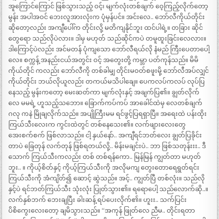
အူကြောင်ကြောင် ဖြစ်သွားသည့် ဝင့်၊ မျက်လုံးတစ်ချက် ဝေ့ကြည့်လိုက်တော့
မွန်း အပါအဝင် ဘေးလူအားလုံးက ပုံမှန်ပင်။ အင်းလေ.. ဘော်လီကိုယ်တိုင်း
ဆိုတော့လည်း အကျီပေါ်က တိုင်းလို့ မတိကျနိုင်ဘူး ထင်ပါရဲ့။ တခြား ဆိုင်
တွေရော သည်လိုပဲလား။ ဒါမှ မဟုတ် သည်ဆိုင်ကပဲ တမူထူးခြင်းလေလား။
ဒါကြောင့်ပဲလည်း အင်မတန် ပုံကျသော ဘော်လီရယ်လို နံမည် ကြီးပေတာပေါ့
လေ။ စက္ကန့် အနည်းငယ်အတွင်း ဝင့် အတွေးတို့ ကမ္ဘာ ပတ်ကုန်သည်။ မိမိ
ကိုယ်တိုင် ကလည်း ဘော်လီကို တစ်ခါမျှ တိုင်းမဝတ်စဖူးမို့ ဘော်လီအပ်လျှင်
ကိုယ်တိုင်း ဘယ်လိုယူလည်း တကယ်မသိပါချေ။ ပေကလပ်ကလပ် လုပ်ပြ
နေသည့် မွန်းကတော့ မေးဆတ်ကာ မျက်လုံးနှင့် အချက်ပြ၏။ ချွတ်လိုက်
လေ မမရဲ့ ဟူသည့်သဘော။ ခြောက်ကပ်ကပ် အာခေါင်ထဲမှ လေတစ်ချက်
ဂလု ကနဲ မြိုချလိုက်သည်။ အပျိုကြီးမမ ရင်ဖွင့်ပြရရှာပြီ။ အရေးထဲ ပန်းထိုး
ကြယ်သီးလေးက ကွင်းထဲတွင် တစ်နေသေး၏။ လက်ဖျားလေးတွေ
အေးစက်စက် ဖြစ်လာသည်။ ငါ့ နှယ်နော်.. အကျီရင်ဘတ်လေး ချွတ်ပြခိုင်း
တာပဲ ခြေတုန် လက်တုန် ဖြစ်ရတယ်လို့.. မိန်းမချင်းပဲ.. ဘာ ဖြစ်သတုန်းးး.. ဒီ
သောက် ကြယ်သီးကလည်း တစ် တစ်ရန်ကော.. မြန်မြန် ကျွတ်တာ မဟုတ်
ဘူး.. ။ ကိုယ့်စိတ်နှင့် ကိုယ့်ကြယ်သီးကို အလိုမကျ တွေးတောရေရွတ်ရင်း
ကြယ်သီးကို အံကျိတ်၍ ဆောင့် ဆွဲသည်။ အင့်.. ကျွတ်ပြီ တစ်လုံး။ သည်လို
နှင့်ပဲ ရင်ဘတ်ကြယ်သီး သုံးလုံး ပြုတ်သွား၏။ ရရောပေါ့ သည်လောက်ဆို..။
လက်နှစ်ဘက် ဘေးချပြီး ခါးဆန့် ရပ်ပေးလိုက်၏။ ဟူးး.. သက်ပြင်း
ပိစိကွေးလေးတော့ ချမိသွားသည်။ “အကုန် ဖြုတ်လေ ညီမ.. တိုင်းရတာ