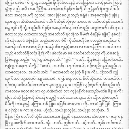
ကြော တစ်ချက် ရှုံ့သွားသည်။ နို့ကိုင်ခံတာနှင့် ဖင်ကြောက ဘယ့်နှယ်ကြောင့်
ရှုံ့ရသည် မသိ။ အပျိုကြီးမမ တစ်သက်နှင့်တစ်ကိုယ် ဤနှယ် ဖုံးကွယ်အပ်
သော အလှအပကို သူတပါးအား မြင်စေဖူးသည် မရှိခဲ့။ အခုတော့ဖြင့် နုဖြူ
ထွားထွား အိအိအယ်အယ် ပေါက်ဆီနှစ်လုံးမှာ ကလေးမ ငယ်ငယ်နှစ်ယောက်
ရှေ့တွင် ဟိုတို့ သည်ဆိတ်နှင့်။ အနေခက်လှသော်လည်း မထူးဇာတ် ခင်းရ ပေ
တော့သည်။ ဝတ်ထားသည့် ဇာဘော်လီ ရင်အုံက မိမိ၏ စံချိန်မိ ချိုချို နှစ်လုံး
ကို လုံအောင် မဖုံးနိုင်။ သည်တလော မိမိ ကိုယ်အတိုင်းကလည်း အရင်ထက်
အတန်ငယ် ၀ လာသည်မှာအမှန်ပင်။ လွန်ခဲ့သော လ အတန်ကြာက ဝယ်ထား
သည့် ဘော်လီမို့ထင့်၊ နို့အုံကြီး နှစ်လုံးမှာ ခေါင်းဝင်သော်လည်း ကိုယ်မဆန့်
ဖြစ်နေရှာသည်။ “လျှံ ထွက်နေတယ်..” “ရှင်..” “အော်.. နို့ နှစ်လုံး ပြောပါတယ်..
လျှံထွက်နေတယ်လို့..” “အော်.. အဟင်း.. ဟုတ်တယ်.. ဝင့်လည်း နည်းနည်း ၀
လာတော့လေ.. အဟင်းဟင်း..” တော်တော် လွန်တဲ့ မိန်းမကြီး.. ငါ့ဘာငါ လျှံ
ထွက်တာ သူ့အလုပ် ကျ နေတာပဲ.. ပြောစရာလား.. စိတ်တိုတယ် တကယ်ပဲ..။
ရင်ထဲမှ ဒေါသမီးတောက်က နှာငွေ့ ပူပူ များ အဖြစ် လွင့်ထွက်ကုန်သည်။ ဟို
ကလေးမ ငွေလမင်းက လွယ်အိတ်ထဲ ဘာ ကုန်းနှိုက်နေသည်မသိ။ မိန်းမကြီး
ပြောသံကို ကြားလိုက်ဟန် မတူ၍ တော်သေးတော့သည်။ သို့တည်းမဟုတ်
မိမိကို အားနာ၍ မကြားဟန် ပြုပေးခြင်းလေလား။ အို.. ဘာပဲဖြစ်ဖြစ်.. ကြား
ချင်ကြား မကြားချင်နေ.. ဟဲ့ဟဲ့.. ဘယ်နှာတုန်း.. ဘယ့်နှာ ဘယ့်နှာ.. ဒီ
မိန်းမကြီး ဘော်လီ တိုင်းနေတာလား နို့ညှစ် နေတာလား.. တံတွေးက ဂလုကနဲ
မြိုချ နေလိုက်သေးတယ်.. အို.. ဟယ်.. ညှစ်တယ်.. ပင့်တယ်.. တွန်း တင်တယ်..