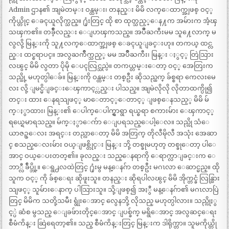
Admin ဌာန၏ အျမဲတမ္း ဝန္ထမ္း၊ တနည္း မိမိ လက္ေထာက္အျဖစ္ ဝင့္
ကိုယ္တိုင္ ေခၚယူလိုက္သည္။ ႐ုံးတြင္ ထို စာ ထုတ္သည့္ေန႔က အမ်ားက အံ့ၾ
သၾက၏။ တခ်ိဳ့လည္း ေျပာၾကသည္။ အပ်ိဳႀကီးမမ သူ႔ေလာက္ မ
လွလို့ မြန္းကို သူ႔လက္ေထာက္အျဖစ္ ေခၚယူျခင္းဟု။ တကယ္ ထင္လ
ည္း ထင္စရာပင္။ အလွႀကိဳက္သည့္ မမ အပ်ိဳႀကီး၊ မြန္း ႏွင့္ တြဲသြား
လၽွင္ မိမိ လွတာ ပိုမို ေပၚလြင္သည္ပဲ။ တကယ္တမ္းေတာ့ ဝင့္ အေတြးက
သည္သို့ မဟုတ္ပါေခ်။ မြန္းကို ဝန္ထမ္း တစ္ဦး ဆိုသည္ထက္ ခ်စ္စရာ ကေလးမေ
လး လို့ ျမင္မိျခင္းေၾကာင့္လည္း ပါသည္။ အျမဲလိုလို လိုတာထက္ပို၍
တင္း ထား ေနရသျဖင့္ မာေတာင့္ေတာင့္ ျဖစ္ေနသည့္ မိမိ မ်
က္ႏွာထား၊ မြန္း၏ ေပါက္ေပါက္ရွာရွာ ရယ္စရာ စကားမ်ား ေၾကာင့္
ရယ္ရေမာရသည္။ မ်က္ႏွာေက်ာ ေျပရသည္ေပါ့ေလ။ သည္လို သံေ
ယာဇဥ္ေလး အရင္း တည္လာေတာ့ မိမိ အတြက္ တိုလီမိုလီ အသုံး အေဆာ
င္ စသည္ေလးမ်ား ဝယ္ျဖစ္တိုင္း မြန္း ဘို့ တစ္ခုမဟုတ္ တစ္ခုေတာ့ ပါေ
အာင္ ဝယ္ေပးတတ္၏။ ခုလည္း သည္ေနရာကို ေရာက္လာျခင္းက ေ
ဘာ္လီ ခ်ဳပ္ဘို့။ ေရွ႕လထဲတြင္ ႐ုံးမွ မန္ေနဂ်ာ တစ္ဦး မဂၤလာ ေဆာင္မည္။ ထို
သူက ဝင့္ ကို ခ်စ္ေရး ဆိုဖူးသူ။ တနည္း ဆိုရပါလၽွင္ မိမိ အိုက္တင္ခံ လြန္သြား
သျဖင့္ သူမ်ားေနာက္ ပါသြားသူ။ သို့ျဖစ္၍ အႏွီ မန္ေနဂ်ာ၏ မဂၤလာပြဲ
တြင္ မိမိက သတို့သမီး ရွုံးေအာင္ လွေနဘို့ လိုသည္ မဟုတ္ပါလား။ သည္လိုႏွ
င့္ပဲ ဆံစ မွသည္ ေျခဖ်ားတိုင္ေအာင္ ျပစ္ခ်က္ မရွိေအာင္ အလွဆင္ေရး
စီမံကိန္း ဆြဲရေတာ့၏။ သည္ စီမံကိန္းတြင္ မြန္းက ဒါရိုက္တာ။ သူမကိုယ္တို