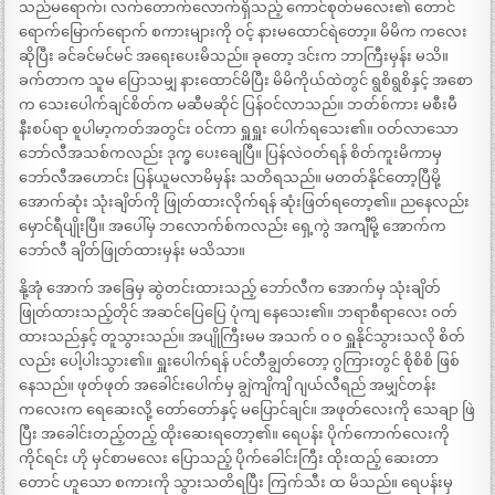
သည်မရောက်၊ လက်တောက်လောက်ရှိသည့် ကောင်စုတ်မလေး၏ တောင်
ရောက်မြောက်ရောက် စကားများကို ဝင့် နားမထောင်ရဲတော့။ မိမိက ကလေး
ဆိုပြီး ခင်ခင်မင်မင် အရေးပေးမိသည်။ ခုတော့ ဒင်းက ဘာကြီးမှန်း မသိ။
ခက်တာက သူမ ပြောသမျှ နားထောင်မိပြီး မိမိကိုယ်ထဲတွင် ရွစိရွစိနှင့် အစော
က သေးပေါက်ချင်စိတ်က မဆီမဆိုင် ပြန်ဝင်လာသည်။ ဘတ်စ်ကား မစီးမီ
နီးစပ်ရာ စူပါမာ့ကတ်အတွင်း ဝင်ကာ ရှူရှူး ပေါက်ရသေး၏။ ဝတ်လာသော
ဘော်လီအသစ်ကလည်း ဒုက္ခ ပေးချေပြီ။ ပြန်လဲဝတ်ရန် စိတ်ကူးမိကာမှ
ဘော်လီအဟောင်း ပြန်ယူမလာမိမှန်း သတိရသည်။ မတတ်နိုင်တော့ပြီမို့
အောက်ဆုံး သုံးချိတ်ကို ဖြုတ်ထားလိုက်ရန် ဆုံးဖြတ်ရတော့၏။ ညနေလည်း
မှောင်ရီပျိုးပြီ။ အပေါ်မှ ဘလောက်စ်ကလည်း ရှေ့ကွဲ အကျီမို့ အောက်က
ဘော်လီ ချိတ်ဖြုတ်ထားမှန်း မသိသာ။
နို့အုံ အောက် အခြေမှ ဆွဲတင်းထားသည့် ဘော်လီက အောက်မှ သုံးချိတ်
ဖြုတ်ထားသည့်တိုင် အဆင်ပြေပြေ ပုံကျ နေသေး၏။ ဘရာစီရာလေး ဝတ်
ထားသည်နှင့် တူသွားသည်။ အပျိုကြီးမမ အသက် ၀ ၀ ရှူနိုင်သွားသလို စိတ်
လည်း ပေါ့ပါးသွား၏။ ရှူးပေါက်ရန် ပင်တီချွတ်တော့ ဂွကြားတွင် စိုစိစိ ဖြစ်
နေသည်။ ဖုတ်ဖုတ် အခေါင်းပေါက်မှ ချွဲကျိကျိ ဂျယ်လီရည် အမျှင်တန်း
ကလေးက ရေဆေးလို့ တော်တော်နှင့် မပြောင်ချင်။ အဖုတ်လေးကို သေချာ ဖြဲ
ပြီး အခေါင်းတည့်တည့် ထိုးဆေးရတော့၏။ ရေပန်း ပိုက်ကောက်လေးကို
ကိုင်ရင်း ဟို မှင်စာမလေး ပြောသည့် ပိုက်ခေါင်းကြီး ထိုးထည့် ဆေးတာ
တောင် ဟူသော စကားကို သွားသတိရပြီး ကြက်သီး ထ မိသည်။ ရေပန်းမှ