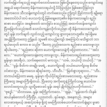
လက်မြှောက်ရသည့် မျောက်လောင်းမလေး ဖြစ်လို့နေတော့သည်။ ကျောင်းနေ
အရွယ် ရောက်တော့ မိန်းကလေးရယ်လို့ ပိပိပြားပြား ဖြစ်စေလိုခြင်းငှာ
မိန်းကလေး သီးသန့်ကျောင်းတွင် တက်စေသည်။ ဤတွင် ပြိုင်ကားကို ချိုရော
အတောင်ပံပါ တပ် ပေးသကဲ့သို့ ဖြစ်ချေတော့၏။ မိန်းကလေးချင်း ရည်း
စာစာ ပေးခြင်း၊ အချစ်တော် ထားခြင်း စသည်ဖြင့် အထက်တန်းကျောင်း
ပြီးမြောက်သည်အထိ သောင်းကျန်းလိုက်သည်မှာ ထို မိန်းကလေးကျောင်း
တွင် မွန်း လက်ချက် လွတ်သည့် ကျောင်းသူ ရှားလှသောဟူ၏။ အုပ်ရှိမမ
အပျိုကြီးကတော့ ဤနှယ် သူမ၏ တပည့်ကျော် အကြောင်း မသိရှာဘဲ ဘာ
ရယ်မဟုတ် စကား စ သည်။ “ဒီတော့ ညည်းလေးက ရည်းစား မထားဖူးဘူး
ဆိုပါတော့..” “ရည်းစား ဆိုတာ ယောင်္ကျားလေးနဲ့ကို ပြောတာလား..” “အင်း
လေ..” “ယောင်္ကျားလေးနဲ့တော့ ထားဖူးဘူး.. မိန်းကလေးရည်းစားတွေတော့
မွန်းမှာ အားရီးပဲ.. သက်စေ့တောင် မကဘူး..” “ဟမ်.. ဘယ်လို ဘယ်လို..” “အ
ဟီး..” “မွန်း စိတ်က တမျိုး မမရဲ့.. ယောင်္ကျားဆို ဘယ်ယောင်္ကျားမှ စိတ်မ
ဝင်စားဘူး.. မိန်းကလေး ဆိုရင်တော့.. ဟီးဟီး..” “မြတ်စွာဘုရားးးး…” “ဟီး..
တကယ်ပြောတာ မမရ.. မွန်းမှာ ကိုယ်ပိုင်ရည်းစားမလေးတွေ.. ရည်းစားမ
ကြီးတွေ အများကြီးရှိတယ်.. ပြီးတော့ အကိုတွေနဲ့ ကြိုက်သမျှ ယောင်းမ
လောင်းတွေလည်း သူတို့မစားခင် မွန်း အရင် နှိုက်မြည်းပလိုက်တာပဲ..”
“ဗုဒ္ဓေါ..” “သိလားမမ.. မွန်း အကြိုက်ကလေ..” “အွန်း..” “မွန်းထက် ငါးနှစ်
ဆယ်နှစ်လောက် ကြီးပြီး.. ပညာတတ်.. ရုပ်ချော.. အနေတည်.. အများ
လေးစားရမယ့် အဆင့်တစ်ခု ရှိတဲ့ မမကြီးတစ်ယောက်လောက်နဲ့များ ဖူးစာ