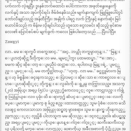
ပက်လက် လှဲချပြီး ဒူးနှစ်ဘက်ထောင်၊ ပေါင်ကားကာ အဖုတ်နွေးနွေးကို
လက်နှင့် အသာ အုပ်ကိုင်ရင်း ဇိမ်ခံနေမိသည်။ မျက်နှာကျက် ဖြူဖြူပေါ်တွင်
ဘော်လီချုပ်သည့် အန်တီကြီး၊ အနှိုက် ပါရဂူ လက် ကြီးနှင့် နောက်ဆုံး မြင်
ယောင်မိသည် က မိန်းမ လိုချင်ပါသည် ဟူသော ငွေလမင်း ဆိုသည့် မှင်စာမ
လေး၏ ပြောင်စပ်စပ် မျက်ခွက် ကလေး ဖြစ်ပါတော့သည် ……ပြီးပါပြီ။
Zawgyi
လာ.. မမ ေရာက္ၿပီ တက္ရေအာင္..” “အင္.. ဘယ္ကို တက္ရမွာတုန္း..” “မြန္း
ေျပာတဲ့ဆိုင္က ဒီတိုက္ေလ မမ.. မျမင့္ပါဘူး ပထမထပ္မွာ..” “ေအာ္..
မမက ဆိုင္ ဆိုေတာ့ ေျမညီပဲ ထင္တာေလ.. ရပါတယ္ မြန္းရဲ့.. ျမင့္လ
ည္း ျမင့္ေပါ့.. မမ တက္နိုင္ပါတယ္..” “ဟုတ္.. လာ မမ..” ခင္မင္သူမ်ားက မြ
န္း ဟု ခ်စ္စနိုးေခၚၾကသည့္ ေငြလမင္း ဆိုေသာ ေကာင္မေလး၊ ေျ
ပာေျပာဆိုဆိုႏွင့္ တိုက္ခန္း ေလွခါးကို ေရွ႕မွ တက္သြားသည္။ အသက္
(၂၀) အရြယ္၊ အရပ္ (၅)ေပ ျပည့္႐ုံကေလးႏွင့္ လူေကာင္ကလည္း က်စ္က်
စ္ သြယ္သြယ္ေလး၊ ပုခုံး ထိ ေရာက္႐ုံ ဆံပင္ ေျဖာင့္စင္းစင္းေလးကို
ခပ္ေျမာက္ေျမာက္ စု ခ်ည္ စည္းထားတတ္သည့္ သူမ ပုံစံေလးက မသိ
လၽွင္ ကေလးသာသာ အရြယ္ဟု ထင္မွတ္ မွားစရာ။ သူမ ေနာက္မွ ဟိုၾကည့္သ
ည္ၾကည့္ႏွင့္ လွုပ္စိစိ ပါလာသူက မမ ဆိုသည့္ ေဒၚဝင့္ထည္ဝါ။ ဆံပင္ရွည္ရွ
ည္၊ အရပ္ျမင့္ျမင့္၊ ကိုယ္ေနဟန္ ေက်ာ့ေက်ာ့ႏွင့္ ႀကီးႀကီးငယ္င
ယ္ ပုရိသတို့ မက္ေမာေလာက္သည့္ ခႏၶာကိုယ္ အခ်ိဳးအစားကို ပိုင္ဆိုင္သည္။ အ