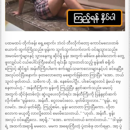
ပထမထပ် တိုက်ခန်း ရှေ့ရောက်၊ ဘဲလ် တီးလိုက်တော့ ကောင်မလေးတစ်
ယောက် ထွက်ကြိုသည်။ မွန်းက သွက်သွက်လက်လက် ဝင်ချသွားသည်။
အမဝမ်းကွဲများနှင့် သွားနေကျ ဆိုင်မို့ မွန်း အတွက် မစိမ်း။ နှစ်ခါလောက် တွေ့
ဖူးလျှင်ပင် ငယ်ပေါင်းကြီးဖော်လို ရင်းနှီး သွားတတ်သည့် မွန်း၏ စရိုက်
ကြောင့် ဆိုင်ရှင် အန်တီကြီးပါမက စက်ချုပ်သမကလေးများနှင့်ပင် ခင်နေပြီ။
အလုပ်ဝင်ပြီးနောက်၊ ခုတလောတော့ မရောက်ဖြစ်တာ ကြာပြီ။ “အော.. ဘယ်
သူလဲ မှတ်တယ်.. သမီးက ဟို.. အဲ.. နေစမ်းပါဦး.. ပါးစပ်ဖျားတင် နံမယ် မေ့
နေတယ်ဟဲ့..” အန်တီကြီးက မွန်းကို ကြည့်ပြီး နှုတ်ဆက်သည်။ မမဝင့်
အတွက် ထိုင်ခုံတစ်လုံး ဆွဲယူပေးလိုက်ရင်း အန်တီကြီးကို ပြန်နှုတ်ဆက်
လိုက်၏။ “မွန်းလေ.. အန်တီ.. ငွေလမင်းလေ.. မှတ်မိဘူးလား..” “မွန်း.. ငွေ
လမင်း.. အယ် မှတ်မိပြီ.. ကြည့်စမ်း.. မွန်း မလာတာ ကြာပြီကော.. ဟိုတ
လောက မယုတို့ လာလို့တောင် မေးမိသေးတယ်..” “ဟုတ်.. အန်တီ.. မွန်း
အလုပ် ဝင်နေပြီလေ.. အာ့မို့..” “အော.. ကောင်းတယ် ကောင်းတယ်..” “ဒါ မွန်း
ရဲ့ အထက်အရာရှိ မမလေ.. မမက အရေးကြီးတဲ့ ပွဲတစ်ခု တက်ရမှာ.. အာ့ ပွဲ