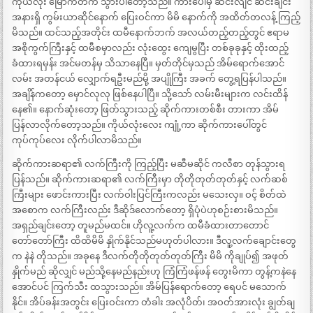
ကိုယ်လုံး မြောက်တက် သွားပါတော့သည်။ ကားပေါ်မှ ဆင်းလျင် ဆင်းချင်း
အနားရှိ ကွမ်းယာဆိုင်နောက် ပြေးဝင်ကာ မိမိ နောက်ကို အထိတ်တလန့် ကြည့်
မိသည်။ ထင်သည့်အတိုင်း ထမီနောက်ဘက် အလယ်တည့်တည့်တွင် ဧရာမ
အစိုကွက်ကြီးနှင့် ထမီစမှာလည်း လုံးထွေး ကျေမွပြီး တစ်ခုခုနှင့် ထိုးထည့်
ခံထားရမှန်း အင်မတန်မှ သိသာနေပြီ။ မှတ်တိုင်မှသည် အိမ်ရောက်အောင်
လမ်း အတန်ငယ် လျှောက်ရဦးမည်မို့ အပျိုကြီး အခက် တွေ့ရပြန်ပါသည်။
အချိန်ကတော့ မှောင်လုလု ဖြစ်နေပါပြီ။ သို့သော် လမ်းမီးများက လင်းထိန်
နေ၏။ နောက်ဆုံးတော့ ဖြတ်သွားသည့် ဆိုက်ကားတစ်စီး တားကာ အိမ်
ပြန်လာလိုက်တော့သည်။ ကိုယ်လုံးလေး ကျုံ့ကာ ဆိုက်ကားပေါ်တွင်
ကုပ်ကုပ်လေး လိုက်ပါလာမိသည်။
ဆိုက်ကားဆရာ၏ လက်ကြီးကို ကြည့်ပြီး မဆီမဆိုင် ကလီစာ တုန်သွားရ
ပြန်သည်။ ဆိုက်ကားဆရာ၏ လက်ကြီးမှာ တိုတိုတုတ်တုတ်နှင့် လက်ဆစ်
ကြီးများ ဖောင်းကားပြီး လက်ဝါးပြင်ကြီးကလည်း မသေးလှ။ ဝင့် စိတ်ထဲ
အစောက လက်ကြီးလည်း ဒီဆိုဒ်လောက်တော့ ရှိပုံပဲဟုစဉ်းစားမိသည်။
အရှည်ချင်းတော့ တူမည်မထင်။ ဟိုလူ့လက်က ထမီခံထားတာတောင်
တော်တော်ကြီး ထိထိမိမိ နှိုက်နိုင်သည်မဟုတ်ပါလား။ ဒီလူ့လက်ချောင်းတွေ
က နဲနဲ တိုသည်။ အခုနေ ဒီလက်တိုတိုတုတ်တုတ်ကြီး မိမိ ကိုချုပ်၍ အဖုတ်
နှိုက်မည် ဆိုလျှင် မည်သို့နေမည်နည်းဟု ကြံကြံဖန်ဖန် တွေးမိကာ တွန့်ကနဲနေ
အောင်ပင် ကြက်သီး ထသွားသည်။ အိမ်ပြန်ရောက်တော့ ရေပင် မသောက်
နိုင်။ အိပ်ခန်းအတွင်း ပြေးဝင်းကာ တံခါး အလုံပိတ်၊ အဝတ်အားလုံး ချွတ်ချ