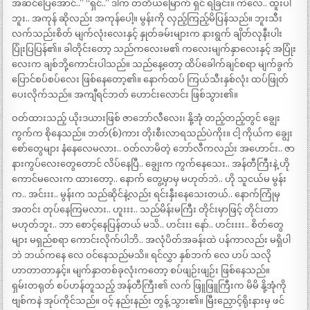
အဆင်ပြေအောင်..” “ရှင်..” ဒါက တတိယမြောက် ရှင် ရခြင်း။ ကဲလေ.. ထူးပါ
ဘူး.. အကုန် ဆိုလည်း အကုန်ပေါ့။ မွန်းကို လှည့်ကြည့်မိပြန်သည်။ ဘူးသီး
လက်သည်းစိတ် မျက်လုံးလေးနှင့် နှုတ်ခမ်းများက နားရွက် ချိတ်လုနီးပါး
ပြုံးပြပြန်၏။ ခါတိုင်းတော့ သည်ကလေးမ၏ ကလေးမျက်နှာလေးနှင့် အပြုံး
လေးက ချစ်ဘို့ကောင်းပါသည်။ သည်နေ့တော့ ထိပ်ခေါက်ချင်စရာ မျက်ခွက်
ပြောင်စပ်စပ်လေး ဖြစ်နေတော့၏။ နောက်ထပ် ကြယ်သီးနှစ်လုံး ထပ်ဖြုတ်
ပေးလိုက်သည်။ အကျီရင်ဘတ် ဟောင်းလောင်း ဖြစ်သွား၏။
ဝတ်ထားသည့် ယိုးဒယားဖြစ် ဇာဘော်လီလေး၊ နို့အုံ တည့်တည့်တွင် ချွေး
ကွက်က စိုနေသည်။ ဘတ်(စ်)ကား တိုးစီးလာရသည်ပဲကိုး။ ငါ့ ကိုယ်က ချွေး
စော်တွေများ နံနေလေမလား.. ဝတ်လာမိတဲ့ ဘော်လီကလည်း အဟောင်း.. ဇာ
နားကွပ်လေးတွေတောင် လိပ်နေပြီ.. ချွေးက ကွက်နေသေး.. အန်တီကြီးနဲ့ ဟို
ကောင်မလေးက ထားတော့.. နောက် တွေ့မှာမှ မဟုတ်ဘဲ.. ဟို သူငယ်မ မွန်း
က.. အင်းးး.. မွန်းက သည်ဆိုင်နဲ့လည်း ရင်းနှီးနေသေးတယ်.. နောက်ကြုံမှ
အတင်း တုပ်နေကြမလား.. ဟူးးး.. သည်မိန်းမကြီး တိုင်းမှာဖြင့် တိုင်းတာ
မဟုတ်ဘူး.. ဘာ စောင့်နေပြန်တယ် မသိ.. ဟင်းးး နော်.. ဟင်းးးး.. စိတ်တွေ
များ မရှည်စရာ ကောင်းလိုက်ပါဘိ.. အလုံပိတ်အခန်းထဲ ပန်ကာလည်း မရှိပါ
ဘဲ ဘယ်ကနေ လေ ဝင်နေသည်မသိ။ ရင်လွှာ နှစ်ဘက် လေ ဟပ် သလို
ဟာတာတာနှင့်။ မျက်နှာတစ်ခုလုံးကတော့ စပ်ဖျဉ်းဖျဉ်း ဖြစ်နေသည်။
ရှမ်းတရုတ် စပ်ဟန်တူသည့် အန်တီကြီး၏ လက် ဖြူဖြူကြီးက မိမိ နို့အုံကို
ဗျစ်ကနဲ အုပ်ကိုင်သည်။ ဝင့် နည်းနည်း တွန့် သွား၏။ မြီးညှောင့်ရိုးနားမှ ဖင်