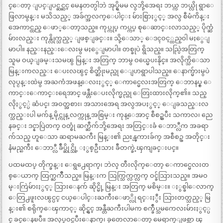
င္ေတာ့ ျပင္ျပင္ဆင္ဆင္ မေနတတ္ပါဘဲ အုပ္ရွိမမ လွဘို့အေရး ဘယ္က ဘယ္လို ရွာေ
ဖြလာမွန္း မသိသည့္ အခ်က္အလက္ေပါင္း မ်ားစြာႏွင့္ အလွ စီမံကိန္း
အေကာင္ထည္ ေဖာ္ေတာ့သည္။ ကုပ္ကုပ္ ကပ္ကပ္ စုေဆာင္းလာသည့္ ပိုက္ဆံ
မ်ားလည္း ကုန္လိုက္သည့္ ျဖစ္ျခင္း။ သို့ေသာ္ ေဒၚဝင့္ထည္ဝါ မႏွေျ
မာပါ။ နည္းနည္းေလးမွ မႏွေျမာပါ။ တစ္ခုပဲ ရွိသည္။ သည္ပြဲအတြက္
သူမ ဝယ္ျခမ္းသမၽွ မြန္း အတြက္ ဘာမွ ဝယ္မေပးနိုင္။ အလိုက္သိေသာ
မြန္းကလည္း ေပးလၽွင္ စိတ္ဆိုးမည္ဟု ေျပာရွာပါသည္။ ေနာက္မ်ားမွပဲ
လုပ္ငန္းထဲမွ အႀကံအဖန္ေလးႏွင့္ ေကာင္မေလးအတြက္ ေဘာနပ္စ္ ေ
ကာင္းေကာင္းရေအာင္ ဖန္တီးေပးလိုက္မည္ဟု ေတြးထားလိုက္၏။ သည္
လိုႏွင့္ပဲ ဆံပင္၊ အဝတ္အစား၊ အသားအေရ အလွအပႏွင့္ ေျခသည္းလ
က္သည္းပါ မက်န္ မိုင္ကုန္ လက္ကုန္ အစြမ္း ကုန္ေအာင္ စီစဥ္ၿပီး သကာလ၊ ညေ
နခင္း ဒင္နာပြဲတက္ ဝတ္စုံ ဆက္ဆီက်ဘို့အေရး အတြင္းခံ ေဘာ္လီက အခရာ
က်သည္ ဟူေသာ ဆရာမႀကီး မြန္း၏ ညႊန္ၾကားခ်က္ အစီစဥ္ အတိုင္း
နံမည္ႀကီး ေဘာ္လီ ခ်ဳပ္ဆိုင္သို့ ႏွစ္ဦးသား ခ်ီတက္ခဲ့ၾကျခင္းပင္။
ပထမထပ္ တိုက္ခန္း ေရွ႕ေရာက္၊ ဘဲလ္ တီးလိုက္ေတာ့ ေကာင္မေလးတ
စ္ေယာက္ ထြက္ႀကိဳသည္။ မြန္းက သြက္သြက္လက္လက္ ဝင္ခ်သြားသည္။ အမဝ
မ္းကြဲမ်ားႏွင့္ သြားေနက် ဆိုင္မို့ မြန္း အတြက္ မစိမ္း။ ႏွစ္ခါေလာက္
ေတြ႕ဖူးလၽွင္ပင္ ငယ္ေပါင္းႀကီးေဖာ္လို ရင္းႏွီး သြားတတ္သည့္ မြ
န္း၏ စရိုက္ေၾကာင့္ ဆိုင္ရွင္ အန္တီႀကီးပါမက စက္ခ်ဳပ္သမကေလးမ်ားႏွင့္ပ
င္ ခင္ေနၿပီ။ အလုပ္ဝင္ၿပီးေနာက္၊ ခုတေလာေတာ့ မေရာက္ျဖစ္တာ ၾ