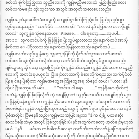
ခတ်ဘဲ စိုက်ကြည့်ကာ သူညီလေးကို ကျွန်မညီမလေးထဲ ဖြည်းဖြည်းလေး
တစ်လက်မချင်း ထိုးသွင်းကာ အသွင်းအထုတ်ကစားပေးသည်။
ကျွန်မမျက်နှာပေါ်ကခံစားမှုကို ကျေနပ်စွာစိုက်ကြည့်ရင်း ဖြည်းညည်းစွာ
လှုပ်ရှားနေသည်။ ” သက်ပိုင် ……ဟားး နင်” ”ဘာလဲ နဒီ ပြောလေ ဘာလိုချင်
တာလဲ” သူကျွန်မကိုစနေတယ်။ ”Please…… ငါမရတော့………လုပ်ပါ……
အားးးး” သူကတင်ပါးကို မြန်မြန်စပြီးလှုပ်ရှားလာသည်။နောက်ထပ်အားပို
စိုက်ကာ ေ -ာင့်လာသည်။နောက်ထပ်မြန်လာသည်။နောက်ထပ် …………
ကျွန်မလက်သည်းချွန်တွေ သူ့ကျောပြင်ကို စိုက်ဝင်သွားလောက်အောင်
တင်းတင်းဆွဲကိုင်ဖက်လိုက်တော့ သက်ပိုင် စိတ်တွေပိုလှုပ်ရှားသွားသည်။
ချစ်သူတွေဆို တော့ သူ့အကြိုက်ကိုကျွန်မသိသည်။ ကျွန်မညီမလေးက သူ့ညီ
လေးကို အတင်းစုပ်ယူရင်း ပြီးချင်လာတာကို ခံစားလိုက်ရသည်။သက်ပိုင်လဲ
ပြီးချင်နေပြီဆိုတာ ကျွန်မအတွေအကြုံတွေအရ သိနေပါတယ်။ ”ဟားး နဒီ
ကိုယ်ပြီးတော့မယ် မင်း .………” ”အင်းးး ငါ ရော …………” တုန်ရီမောဟိုက်တဲ့
အသံနဲ့ ကျွန်မပြန်ဖြေလိုက် တဲ့ အချိန်မှာဘဲ သူ့ညီလေးဆီက အချစ်ရည် များ
အရှိန်နှင့်ပန်းထွက်ကာ ကျွန်မညီမလေးထဲ နွေးထွေးစွာ ဝင်ရောက်လာတာကို
ခံစားမိရင်း ကွန်မလည်းပြီးသွားသည်။သူ့ကို ဆွဲဖက်ရင်း ၃မိနစ်လောက် အဲ့ဒီ
ပုံစံအတိုင်း ငြိမ်နေမိသည်။ကျွန်မသက်ပြင်းချကာ ”ဒါက ငါ့ရဲ့ ပထမဆုံး
စာသင်ခန်းထဲမှာ အလုပ်ဖြစ်သွားခြင်းပဲ။နင်အတွက်ကတော့ ဟုတ်ချင်မှဟုတ်
မယ်” ”နဒီ …… မင်းက တစ်ခါတစ်လေမှာ ကတ်သီးကတ်သတ်နဲ့ ပြောရခက်တဲ့
မိန်းမဆိုးလေးပဲ။အဲ့ဒီမိန်းမဆိုးလေးကို ကိုယ်အရမ်းချစ်မိနေပြီ။ဒီစကားက