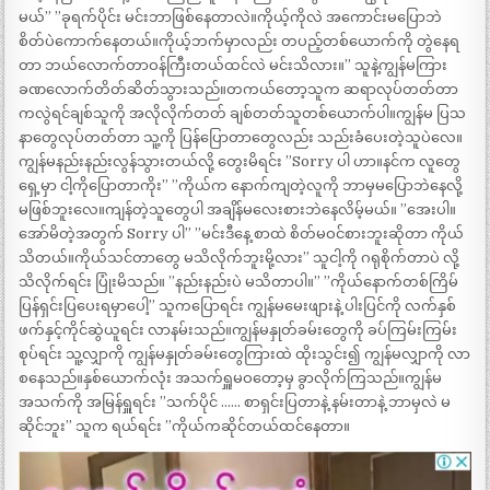
မယ်” ”ခုရက်ပိုင်း မင်းဘာဖြစ်နေတာလဲ။ကိုယ့်ကိုလဲ အကောင်းမပြောဘဲ
စိတ်ပဲကောက်နေတယ်။ကိုယ့်ဘက်မှာလည်း တပည့်တစ်ယောက်ကို တွဲနေရ
တာ ဘယ်လောက်တာဝန်ကြီးတယ်ထင်လဲ မင်းသိလား။” သူနဲ့ကျွန်မကြား
ခဏလောက်တိတ်ဆိတ်သွားသည်။တကယ်တော့သူက ဆရာလုပ်တတ်တာ
ကလွဲရင်ချစ်သူကို အလိုလိုက်တတ် ချစ်တတ်သူတစ်ယောက်ပါ။ကျွန်မ ပြသ
နာတွေလုပ်တတ်တာ သူ့ကို ပြန်ပြောတာတွေလည်း သည်းခံပေးတဲ့သူပဲလေ။
ကျွန်မနည်းနည်းလွန်သွားတယ်လို့ တွေးမိရင်း ”Sorry ပါ ဟာ။နင်က လူတွေ
ရှေ့မှာ ငါ့ကိုပြောတာကိုး” ”ကိုယ်က နောက်ကျတဲ့လူကို ဘာမှမပြောဘဲနေလို့
မဖြစ်ဘူးလေ။ကျန်တဲ့သူတွေပါ အချိန်မလေးစားဘဲနေလိမ့်မယ်။ ”အေးပါ။
အော်မိတဲ့အတွက် Sorry ပါ” ”မင်းဒီနေ့ စာထဲ စိတ်မဝင်စားဘူးဆိုတာ ကိုယ်
သိတယ်။ကိုယ်သင်တာတွေ မသိလိုက်ဘူးမို့လား” သူငါ့ကို ဂရုစိုက်တာပဲ လို့
သိလိုက်ရင်း ပြုံးမိသည်။ ”နည်းနည်းပဲ မသိတာပါ။” ”ကိုယ်နောက်တစ်ကြိမ်
ပြန်ရှင်းပြပေးရမှာပေါ့” သူကပြောရင်း ကျွန်မမေးဖျားနဲ့ ပါးပြင်ကို လက်နှစ်
ဖက်နှင့်ကိုင်ဆွဲယူရင်း လာနမ်းသည်။ကျွန်မနှုတ်ခမ်းတွေကို ခပ်ကြမ်းကြမ်း
စုပ်ရင်း သူ့လျှာကို ကျွန်မနှုတ်ခမ်းတွေကြားထဲ ထိုးသွင်း၍ ကျွန်မလျှာကို လာ
စနေသည်။နှစ်ယောက်လုံး အသက်ရှူမဝတော့မှ ခွာလိုက်ကြသည်။ကျွန်မ
အသက်ကို အမြန်ရှူရင်း ”သက်ပိုင် …… စာရှင်းပြတာနဲ့ နမ်းတာနဲ့ ဘာမှလဲ မ
ဆိုင်ဘူး” သူက ရယ်ရင်း ”ကိုယ်ကဆိုင်တယ်ထင်နေတာ။