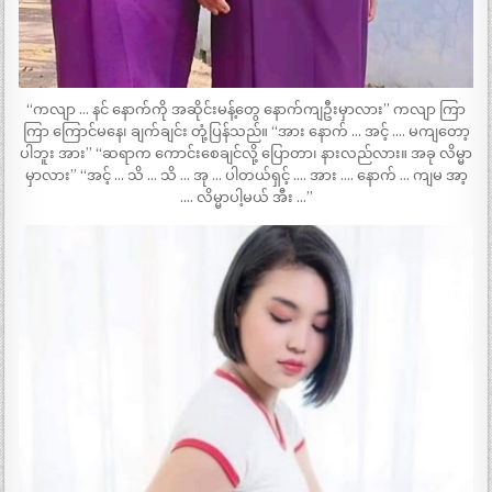
“ကလျာ … နင် နောက်ကို အဆိုင်းမန့်တွေ နောက်ကျဦးမှာလား” ကလျာ ကြာ
ကြာ ကြောင်မနေ၊ ချက်ချင်း တုံ့ပြန်သည်။ “အား နောက် … အင့် …. မကျတော့
ပါဘူး အား” “ဆရာက ကောင်းစေချင်လို့ ပြောတာ၊ နားလည်လား။ အခု လိမ္မာ
မှာလား” “အင့် … သိ … သိ … အု … ပါတယ်ရှင့် …. အား …. နောက် … ကျမ အာ့
…. လိမ္မာပါ့မယ် အီး …”