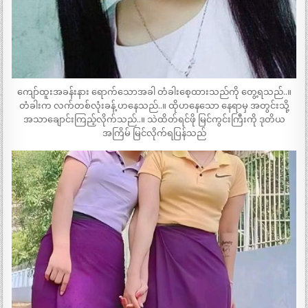
ကျော်ထူးအခန်းနား ရောက်သောအခါ တံခါးစေ့ထားသည်ကို တွေ့ရသည်..။
တံခါးက လက်တစ်လုံးခန့် ဟနေသည်..။ ထိုဟနေသော နေရာမှ အတွင်းသို့
အသာချောင်းကြည့်လိုက်သည်..။ သဲထိတ်ရင်ဖို မြင်ကွင်းကြီးကို ဒုတိယ
အကြိမ် မြင်လိုက်ရပြန်သည်