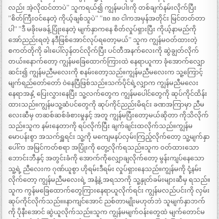
လည်း အဲ့လိုထင်တာပဲ” သူကရယ်၍ ကျွန်မပါးကို တစ်ချက်နမ်းလိုက်ပြီး
”စိတ်ကြီးဝင်နေတဲ့ ကိုယ့်ချစ်သူပဲ” ”no no ငါကအမှန်အတိုင်း မြင်တတ်တာ
ပါ” ”ဒီ မခိုးမခန့် ပြုံးနေတဲ့ မျက်နှာကနေ စိတ်လှုပ်ရှားပြီး ကိုယ့်နာမည်ကို
အော်ညည်းရတဲ့ နဒီဖြစ်အောင်လုပ်ရတော့မယ်” သူက ကျွန်မဝတ်ထားတဲ့
စကတ်တိုကို ခါးပေါ်လှန်တင်လိုက်ပြီး ပင်တီအနက်လေးကို ဆွဲချွတ်လိုက်
တယ်။နောက်တော့ ကျွန်မခြေထောက်ကြားထဲ နေရာယူကာ ခုံအောက်လျှော
ဆင်း၍ ကျွန်မညီမလေးကို စနမ်းတော့သည်။ကျွန်မညီမလေးက သူ့ကြောင့်
မျက်ရည်တော်တော် ဝဲနေပြီဖြစ်သည်။သက်ပိုင်ရဲ့လျှာက ကျွန်မညီမလေး
နေရာအနှံ့ ပြေးလွှားနေပြီး သူ့လက်တွေက ကျွန်မပေါင်တွေကို ဆုပ်ကိုင်ထိန်း
ထားသည်။ကျွန်မသူ့ဆံပင်တွေကို ဆုပ်ကိုင်ညည်းမိရင်း ခဏအကြာမှာ ညီမ
လေးဆီမှ တဆစ်ဆစ်ခံစားမှုနှင့် အတူ ကျွန်မပြီးတော့မယ်ဆိုတာ ကိုသိလိုက်
သည်။သူက နမ်းနေတာကို ရပ်လိုက်ပြီး ချက်ချင်းထလိုက်သည်။ကျွန်မ
မောပန်းစွာ အသက်ရှူရင်း သူ့ကို မကျေမနပ်လှမ်းကြည့်လိုက်တော့ သူ့မျက်နှာ
ပေါ်က အမြင်ကတ်စရာ အပြုံးကို တွေ့လိုက်ရသည်။သူက ဝတ်ထားသော
ဘောင်းဘီနှင့် အတွင်းခံကို အောက်ကိုလျှောချလိုက်တော့ မွန်းကျပ်နေသော
သူ့ရဲ့ ညီလေးက ဂုဏ်ယူစွာ ဟိုရမ်းဒီရမ်း လှုပ်ရှားနေသည်။ကျွန်မကို ငုံ့နမ်း
လိုက်တော့ ကျွန်မညီမလေးရဲ့ အနံ့နဲ့ အရသာကို သူ့နှုတ်ခမ်းများဆီမှ ရသည်။
သူက ကွန်မခြေထောက်တွေကြားနေရာယူလိုက်ရင်း ကျွန်မလည်ပင်းကို လှမ်း
ဆုပ်ကိုင်လိုက်သည်။။နာကျင်အောင် ညစ်တာမျိုးမဟုတ်ဘဲ သူမျက်နှာဘက်
ကို ပိုနီးအောင် ဆွဲယူလိုက်သည်။သူက ကျွန်မမျက်ဝန်းတွေထဲ မျက်တောင်မ