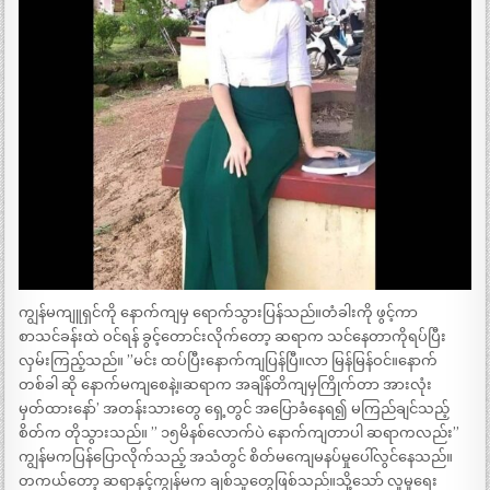
ကျွန်မကျူရှင်ကို နောက်ကျမှ ရောက်သွားပြန်သည်။တံခါးကို ဖွင့်ကာ
စာသင်ခန်းထဲ ဝင်ရန် ခွင့်တောင်းလိုက်တော့ ဆရာက သင်နေတာကိုရပ်ပြီး
လှမ်းကြည့်သည်။ ”မင်း ထပ်ပြီးနောက်ကျပြန်ပြီ။လာ မြန်မြန်ဝင်။နောက်
တစ်ခါ ဆို နောက်မကျစေနဲ့။ဆရာက အချိန်တိကျမှကြိုက်တာ အားလုံး
မှတ်ထားနော်’ အတန်းသားတွေ ရှေ့တွင် အပြောခံနေရ၍ မကြည်ချင်သည့်
စိတ်က တိုသွားသည်။ ” ၁၅မိနစ်လောက်ပဲ နောက်ကျတာပါ ဆရာကလည်း”
ကျွန်မကပြန်ပြောလိုက်သည့် အသံတွင် စိတ်မကျေမနပ်မှုပေါ်လွင်နေသည်။
တကယ်တော့ ဆရာနှင့်ကျွန်မက ချစ်သူတွေဖြစ်သည်။သို့သော် လူမှုရေး