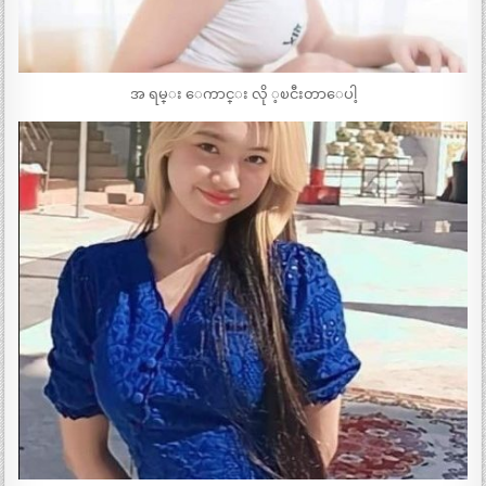
အ ရမ္း ေကာင္း လို ့ၿငီးတာေပါ့