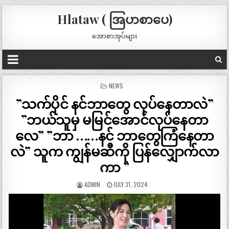
Hlataw ( အြပာစာပေ)
အောစာအုပ်များ
POSTED
NEWS
IN
”သက်ပိုင် နင်ဘာတွေ လုပ်နေတာလဲ”
”ဘယ်သူမှ မမြင်အောင်လုပ်နေတာ
လေ” ”ဘာ ……နင် ဘာတွေကြံနေတာ
လဲ” သူက ကျွန်မဆီကို ပြန်လျှောက်လာ
ကာ ”
ADMIN
JULY 31, 2024