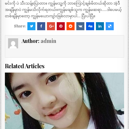
မင်းကို ပဲ သီးသန့်ပြောတာ။ ကျွန်မသူ့ကို ဘာကြောင့်ချစ်မိတယ်ဆိုတာ အဲ့ဒီ
အချိန်မှာပဲ ကျွန်မသိလိုက်ရတယ်။ကျွန်မချစ်သူက ကျွန်မဆရာ……ဒါပေမယ့်
တစ်ချိန်မှာတော့ ကျွန်မယောကျာ်းဖြစ်လာမှာပါ…. ပြီးပါပြီ။
Share:
Author:
admin
Related Articles