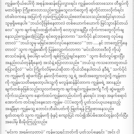
ကျွန်မကိုယ်ပေါ်ကို အစုန်အဆန်ပြေးလွှားရင်း ကျွန်မဝတ်ထားသေား တီရှပ်ကို
မတင်ဖို့ရာ ကြီုးစားလာသည်။ကျွန်မသူလက်တွေကို ဆွဲကိုင်တားလိုက်ရင်း
တံခါးဝကနေ အပြင်ကို လှမ်းကြည့်မိသည်။တော်သေးသည်။အပြင်မှာဘယ်
သူမှရှိမနေပါ။ ”ဘယ်လိုဖြစ်နေတာလဲ တစ်ယောက်ယောက် မြင်သွားနိုင်တယ်
လေ” သူက ချက်ချင်းထ၍တံခါးကို လော့သွားချပြီး လိုက်ကာတွေလိုက်ချ
နေသည်။ကျွန်မအံ့သြပြီး ရင်တွေခုန်လာကာ ”သက်ပိုင် နင်ဘာတွေ လုပ်နေ
တာလဲ” ”ဘယ်သူမှ မမြင်အောင်လုပ်နေတာလေ” ”ဘာ ……နင် ဘာတွေကြံနေ
တာလဲ” သူက ကျွန်မဆီကို ပြန်လျှောက်လာကာ ”မင်းသိလား။ဒီလို ကိုယ့်
စာသင်ခန်းရဲ့ ခုံပေါ်မှာ မင်းကို ချစ်ကြည့်ချင်နေတာ ” သူက စိတ်လှုပ်ရှားပြီး
အနည်းငယ်တုန်ရီနေတဲ့ အသံနဲ့ ပြောလာသည်။ ”ဘယ်သူ ကသဘောတူတယ်
ပြောလို့လဲ” ”မင်း ကြိုက်လိမ့်မယ်ဆိုတာ ကိုယ်သိနေပါတယ် နဒီရဲ့” သက်ပိုင်
က ကျွန်မကို ဆွဲဖက်ပြီး နမ်းလိုက်တော့ သူ့ ရဲ့ အထိအတွေ့ကလွဲလို့ ကျန်တာ
ကို ကျွန်မသတိမရတော့ပါ။သူ့ကို မလွန်ဆန်နိုင်တာက ကျွန်မရဲ့ အားနည်း
ချက်တစ်ခုဖြစ်သည်။သူလက်တွေက ချက်ချင်းကျွန်မအင်္ကျ ီကို ဆွဲမချွတ်
လိုက်သည်။သူက နောက်ထပ်ကျွန်မလည်ပင်းကို နမ်းရင်း ဘရာ အနက်ရောင်
အောက်က တင်းရင်းနေသော ကျွန်မ -ို့တွေကို ပွတ်သပ်ယုယနေသည့်
အချိန်မှာ ကျွန်မသူ့ ဘောင်းဘီခါးပတ်ကို ဖြုတ်ရန် ကြိုးစားနေသည်။
ရုတ်တရက် သူက ကျွန်မကို ခုံနှင့် ကျောပြင် ကပ်၍အိပ်မိအောင်တွန်းလိုက်ပြီး
အပေါ်မှ စီးမိုးကြည့်သည်။
”မင်းက အရမ်းလှတာပဲ” ကွန်မသူ့ရင်ဘတ်ကို ပွတ်သပ်နေရင်း ”အင်း ငါ