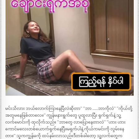
မင်းသိလား ဘယ်လောက်ကြာနေပြီလဲဆိုတာ” ”ဘာ ……ဘာကိုလဲ” ”ကိုယ်တို့
အတူမနေဖြစ်တာလေ။” ကျွန်မနားရွက်တွေ ပူထူလာပြီး ရှက်ရှက်နဲ့ သူ့
လက်မောင်းကို ထုလိုက်သည်။ ”ဘာတွေ လာပြောနေတာလဲ” ”ဟား ဟား
ကောင်မလေးတစ်ယောက်ရှက်နေပြီ။မရှက်ပါနဲ့ ကိုယ်ကမင်းကို လွမ်းနေ
တာ။” သူကကျွန်မကို ထပ်နမ်းလာသည်။ဒီတစ်ခါတော့ သူ့လက်တွေက