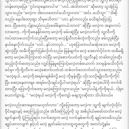
သွားတာ မလဲ့ကြားမယ်လို့မထင်။ မလဲ့ကိုကြည့်တော့ မလဲ့က သူ့ကို စိတ်ဆိုး
ဟန်တော့မပြ။ “ဂွင်းထုနေတာပါ မ” “ဟင်..အဲဒါဘာလဲ” ဆိုတော့ သူအံ့သြ
သွားသည်။ “မလဲ့က ဒါလေးတောင်မသိဘူးလား” “အင်း..မသိဘူး” “ဒါဆို
လည်း နေပါတော့ဗျာ သိမှမသိတာ” “ဟာ..နင်ကလည်း မသိရင်ပြောပြ
လေ..ပြီးတော့ ငါ့နာမည်လည်းခေါ်နေတယ်ဘာလဲ” ဆိုပြီး မလဲ့က အနားကပ်
လာတော့…ကိုကိုမနေနိုင်တော့ မလဲ့ကို ဖမ်းဆွဲပြီး မလဲ့လက်ကို သူ့လီးကို
ကပ်ထားပေးလိုက်သည်။ပြီးတော့ မလဲ့နို့သီးတစ်လုံးကိုလည်း ဖမ်းညှစ်ပြီး
နယ်နေလိုက်သည်။ “ဟင်…နင်ဘာလုပ်….” ဟုပြောတာပင်မဆုံးသေး မလဲ့ကို
ဆွဲလှဲပြီး ထမီကိုချွတ်ပြစ်လိုက်သည်။ မြန်ချက်။ မလဲ့ အောက်ပိုင်းက ထမီမရှိ
တော့ မလဲ့ပေါင်ကြားထဲ ဝင်ပြီး မလဲ့စောက်ပတ်ကို သူ့လီးနှင့် တခါတည်းထိုး
ထည့်လိုက်တော့သည်။ လျှင်မြန်မှုကြောင့်မလဲ့တစ်ယောက် ဘာမှန်းမသိလိုက်
ခင်မှာ ကိုကို့လီးက မလဲ့စောက်ပတ်ထဲ တစ်ဝက်လောက်ဝင်သွားတော့သည်။
“မလဲ့ရယ်…မလဲ့ကိုအရမ်းချစ်မိလို့ မလဲ့ ကိုမှန်းပြီး လိုးသလိုမျိုးလီးကိုကိုင်
ပြီး ဆော့နေတာဗျ။ အရမ်းလိုးချင်လို့ပါ မလဲ့ရယ်” ဆိုပြီး မလဲ့ပေါ်ကို တက်ဖိ
ထားပြီး ပြောလိုက်တော့ မလဲ့ကြောင်သွားသည်။ “မလုပ်ပါနဲ့ ကိုကိုရယ်…ငါ့မှာ
ယောက်ျားနဲ့…” “မလဲ့ရယ် မလဲ့ကို ကိုကျော် မချဘူးဆိုတာ သိပါတယ်။
မလဲ့လည်းဆာနေတာမဟုတ်လား” လို့ပြောတော့ မလဲ့က သူ့ကို မျက်လုံးဝိုင်း
ဝိုင်းများနှင့် မော့ကြည့်သည်။ အဲဒီအကြည့်ကို သူ အဓိပ္ပါယ်မဖော်တတ်။ မလဲ့
မျက်နှာကို ငုံ့ကြည့်ရင်း လက်တွေက မလဲ့ လက်နှစ်ဖက်ကို ချုပ်ထားမိသည်။
ချုပ်ထားလျက် နှင့်ပင် မလဲ့ နှုတ်ခမ်းသားထူထူတွေကို အတင်းငုံ့နမ်း