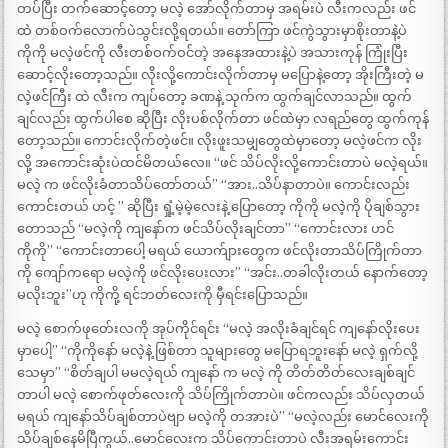
တပ်ပြီး တက်ဆောင့်တော့ မလဲ့ အော်လိုက်တာမှ အရမ်းပဲ လီးကလည်း ဖင်
ထဲ တစ်ဝက်လောက်ပဲသွင်းလို့ရတယ်။ တော်ကြာ ဖင်ကွဲသွားမှာစိုးတာနဲ့ပဲ
ကိုကို မလဲ့ဖင်ကို လီးတစ်ဝက်ဝင်တဲ့ အနေအထားနဲ့ပဲ အသားကုန် ကြုံးပြီး
ဆောင့်လိုးတော့သည်။ လိုးလို့ကောင်းလိုက်တာမှ မပြောနဲ့တော့ အိုးကြီးတဲ့ မ
လဲ့ဖင်ကြီး ထဲ လီးက ကျပ်တော့ ခဏနဲ့ သုက်က ထွက်ချင်လာသည်။ ထွက်
ချင်လည်း ထွက်ပါစေ ဆိုပြီး လိုးပစ်လိုက်တာ ဖင်ထဲမှာ လရည်တွေ ထွက်ကုန်
တော့သည်။ ကောင်းလိုက်တဲ့ဖင်။ လိုးဖူးသမျှတွေထဲမှာတော့ မလဲ့ဖင်က လိုး
လို့ အကောင်းဆုံးပဲထင်မိတယ်လေ။ “ဖင် သိပ်လိုးလို့ကောင်းတာပဲ မလဲ့ရယ်။
မလဲ့ က ဖင်လိုးခံတာသိပ်တော်တယ်” “အား..သိပ်နာတာပဲ။ ကောင်းလည်း
ကောင်းတယ် ဟင့် ” ဆိုပြီး ရှုံ့မဲ့မဲ့လေးနဲ့ ပြောတော့ ကိုကို မလဲ့ကို ပိုချစ်သွား
တောသည် “မလဲ့ကို ကျနော်က ဖင်သိပ်လိုးချင်တာ” “ကောင်းလား ဟင်
ကိုကို” “ကောင်းတာပေါ့ မရယ် ယောက်ျားတွေက ဖင်လိုးတာသိပ်ကြိုက်တာ
ကို ကျော်ကရော မလဲ့ကို ဖင်လိုးပေးလား” “အင်း..တခါလိုးတယ် နောက်တော့
မလိုးဘူး”ဟု ကိုကို့ ရင်ဘတ်လေးကို မှီရင်းပြောသည်။
မလဲ့ စောက်ဖုတ်ေးလကို အုပ်ကိုင်ရင်း “မလဲ့ အလိုးခံချင်ရင် ကျနော်လိုးပေး
မှာပေါ့” “ကိုကိုနော် မလဲ့နဲ့ ဖြစ်တာ သူများတွေ မပြောရဘူးနော် မလဲ့ ရှက်လို့
သေမှာ” “စိတ်ချပါ မမလဲ့ရယ် ကျနော် က မလဲ့ ကို တိတ်တိတ်လေးချစ်ချင်
တာပါ မလဲ့ စောက်ဖုတ်လေးကို သိပ်ကြိုက်တာပဲ။ ဖင်ကလည်း သိပ်လှတယ်
မရယ် ကျနော်သိပ်ချစ်တာပဲဗျာ မလဲ့ကို တအားပဲ” “မလဲ့လည်း မောင်လေးကို
သိပ်ချစ်နေမိပြီကွယ်..မောင်လေးက သိပ်ကောင်းတာပဲ လီးအရမ်းကောင်း