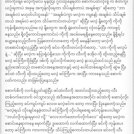
တာကိုးဗျ။ မလဲ့ကိုဖင်ပဲ မှန်းပြီး ဂွင်းထုနေရတာ စောက်ပတ်လိုးဖို့ က စိတ်ကူး
ယဉ်ရတာပဲ အခုမှ အကုန်လိုးရတာ သိပ်ချစ်တာပဲ အချစ်ရာ” ဆိုတော့ “ဘာ
အချစ်လဲ မဟုတ်ပါဘူးနော်” “အချစ်ပဲကွာ မလဲ့က ကျနော့် အချစ်ပဲ သိပ်ချစ်
တယ် အရမ်းပဲ မလဲ့က သိပ်ကောင်းတယ်ကွာ” ဆိုပြီး မလဲ့ နို့တွေကို ကိုကို
ကုန်းစို့တော့သည်။မ လဲ့ နို့တွေက အအို နဲ့တောင်မတူ လုံးဝန်းပြီး ကားစွင့်
နေသည်။ စို့လို့ကောင်းမှကောင်းပဲ ကိုကို အငမ်းမရစို့နေတော့သည်။ နို့စို့ရင်း
ပျော့နေသည့်လီးက ပြန်တောင်လာတော့ ကိုကို မနေနိုင်တော့ မလဲ့ကို
တစောင်းဆွဲလှည့်ပြီး မလဲ့ကို ဖင်၀ ကိုလီးတပ်လိုက်တော့.. “ဟာ ကိုကို မလုပ်
နဲ့ …” ဆိုပြီး မလဲ့က ပြောရုံပဲရှိသေး ကိုကိုက လီးကို စအို၀ ကို ထိုးထည့်နေပြီ
မလဲ့ ဖင်ကြီးကိုဖြဲပြီး ဒစ်ကို သွင်းလိုက်တော့ မလဲ့ နာသည်ထင်သည် နည်း
နည်းအော်သည် တစောင်းအနေအထားနှင့် မလဲ့ ပေါင်တစ်ချောင်းကို ဆွဲမ ပြီး
ဖင်ထဲ လီးကို ထိုးထည့်တော့ မလဲ့ ဖင်ကြီးက အာပြီး ကားနေသည် စောက်
ပတ်ကလည်း တခြမ်းပြဲနေသည်။
စောက်စိကို လက်နဲ့ပွတ်ဆွဲပြီး ဖင်ထဲလီးကို အတင်းထိုးထည့်တော့ လီး
တစ်ဝက်လောက် ဝင်သွားသည် အဲဒီအနေအထားအတိုင်း ဖင်ထဲကို ဆောင့်လိုး
ကြည့်တော့ ခပ်ကျပ်ကျပ် လေး။ မလဲ့ဖင်က တော့ ကားပြီး ပြဲနေတောံ့သည်။
“မလဲ့ရယ် လိုးချင်နေခဲ့တာပါ ဖင်ကြီးကို လိုးပါရစေဗျ ဖင်ကုန်းပေးပါဗျာ”
“ဘယ်လိုကုန်းရမှာလဲ လို့” “လေးဘက်ထောက်လိုက်လေ” ဆိုတော့ မလဲ့က
စောင်းနေရာကနေ မှောက်ပြီး ဒူးထောက် လက်ထောက်ပြီး ဖင်ကို ကုန်းပေး
တော့ ဖင်ကြီးက ကားကားကြီး သိပ်ကြည့်ကောင်းတယ်လေ။ ဖင်ဝကို လီး