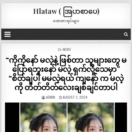
Hlataw ( အြပာစာပေ)
အောစာအုပ်များ
POSTED
NEWS
IN
“ကိုကိုနော် မလဲ့နဲ့ ဖြစ်တာ သူများတွေ မ
ပြောရဘူးနော် မလဲ့ ရှက်လို့သေမှာ”
“စိတ်ချပါ မမလဲ့ရယ် ကျနော် က မလဲ့
ကို တိတ်တိတ်လေးချစ်ချင်တာပါ
ADMIN
AUGUST 3, 2024