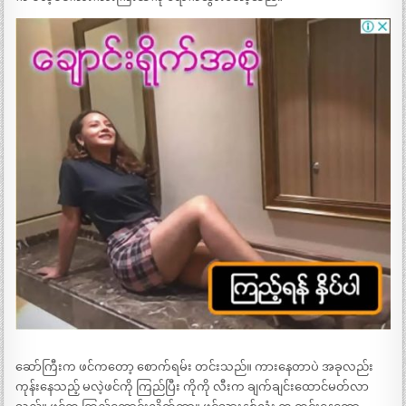
ဆော်ကြီးက ဖင်ကတော့ စောက်ရမ်း တင်းသည်။ ကားနေတာပဲ အခုလည်း
ကုန်းနေသည့် မလဲ့ဖင်ကို ကြည်ပြီး ကိုကို လီးက ချက်ချင်းထောင်မတ်လာ