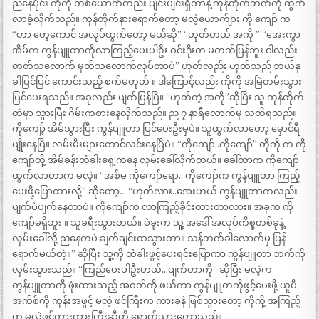
ညနေပိုင်း ကိုကို တစ်ယောက်တည်း ပျင်းပျင်းရှိတာနဲ့ ကုန်တိုက်ဘက်ကို ထွက်
လာခဲ့လိုက်သည်။ ကုန်တိုက်နားရောက်တော့ မလဲ့ယောက်ျား ကို ကျော် က
“ဟာ ဟေ့ကောင် အလုပ်ထွက်တော့ မယ်ဆို” “ဟုတ်တယ် အကို ” “အေးကွာ
အိမ်က ကွန်ပျူတာကိုလာကြည့်ပေးပါဦး ဝင်းဒိုးက မတက်ပြန်ဘူး ငါလည်း
တတ်သလောက် မှတ်သလောက်လုပ်တာပဲ” ဟုတ်လည်း ဟုတ်သည် ဘယ်နှ
ခါပြင်ပြင် ကောင်းသည့် စက်မဟုတ် ။ ဒါကြောင့်လည်း ကိုကို အမြဲတမ်းသွား
ပြင်ပေးရသည်။ အခုလည်း ပျက်ပြန်ပြီ။ “ဟုတ်ကဲ့ အကို”ဆိုပြီး သူ ကုန်တိုက်
ထဲမှာ သွားပြီး ဂိမ်းကစားနေလိုက်သည်။ ည ၇ နာရီလောက်မှ သတိရသည်။
ကိုကျော့် အိမ်သွားပြီး ကွန်ပျူတာ ပြင်ပေးဦးမှပဲ။ သူထွက်လာတော့ မှောင်ရီ
ပျိုးနေပြီ။ လမ်းမီးများတောင်လင်းနေပြီပဲ။ “ကိုကျော်..ကိုကျော်” ကိုကို က ကို
ကျော်တို့ အိမ်ခန်းတံခါးရှေ့ကနေ လှမ်းခေါ်လိုက်တယ်။ ခေါ်တာက ကိုကျော်
ထွက်လာတာက မလဲ့။ “အစ်မ ကိုကျော်ရော.. ကိုကျော်က ကွန်ပျူတာ ကြည့်
ပေးဖို့ပြောထားလို့” ဆိုတော့… “ဟုတ်လား..အေးဟယ် ကွန်ပျူတာကလည်း
ပျက်ပဲပျက်နေတာပဲ။ ကိုကျော်က လာကြည့်ခိုင်းထားတာလား။ အခုက ကို
ကျော်မရှိဘူး ။ သူခရီးသွားတယ်။ ပဲခူးက သူ့ အဒေါ် အလုပ်ကိစ္စတစ်ခုနဲ့
လှမ်းခေါ်လို့ ညနေကပဲ ချက်ချင်းထသွားတာ။ သန်ဘက်ခါလောက်မှ ပြန်
ရောက်မယ်တဲ့။” ဆိုပြီး သူ့ကို တံခါးဖွင့်ပေးရင်းပြောကာ ကွန်ပျူတာ ဘက်ကို
လှမ်းသွားသည်။ “ကြည်ပေးပါဦးဟယ်…ပျက်တာကို” ဆိုပြီး မလဲ့က
ကွန်ပျူတာကို ဖုံးထားသည့် အဝတ်ကို ဖယ်ကာ ကွန်ပျူတကိုဖွင့်ပေးဖို့ ယူပီ
အက်စ်ကို ကုန်းအဖွင့် မလဲ့ ဖင်ကြီးက ကားခနဲ ဖြစ်သွားတော့ ကိုကို့ အကြည့်
က မလဲ့ဖင်ကားကားကြီးဆီကို ရောက်သွားတော့သည်။