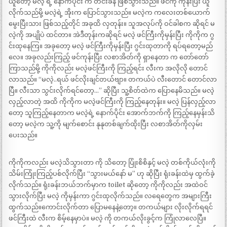
ယူတော့ မလဲ့ ရဲ့ နောက်ပိုင်း က တင်းခနဲ ဖြစ်သွားသည်။ ဖင်ကို ကုန်းပြီး ယူ
လိုက်သည်မို့ မလဲ့ရဲ့ အိုးက ပြောင်သွားသည်။ မလဲ့က ကလေးတစ်ယောက်
မွေးပြီးသား ဖြစ်သည့်တိုင် အခုထိ လှတုန်း။ သူအလုပ်ကို ဝင်ခါစက ဆိုရင် မ
လဲ့ကို အပျိုပဲ ထင်တာ။ အဲဒီတုန်းကဆိုရင် မလဲ့ ဖင်ကြီးကိုမှန်းပြီး ကိုကိုက ဂွ
င်းထုနေကြ။ အခုတော့ မလဲ့ ဖင်ကြီးကိုမှန်းပြီး ဂွင်းထုတာကို ရပ်ရတော့မည်
လေ။ အခုလည်းကြည့် ဖင်ကုန်းပြီး လစာအိတ်ကို ရှာနေတာ က တော်တော်
ကြာသည်မို့ ကိုကိုလည်း မလဲ့ဖင်ကြီးကို ကြည့်ရင်း လီးက အလိုလို တောင်
လာသည်။ “မလဲ့..ရယ် ဖင်လိုးချင်တယ်ဗျာ။ တကယ်ပဲ လီးတောင် တောင်လာ
ပြီ။ လီးသာ သွင်းလိုက်ရင်တော့…” ဆိုပြီး သူ့စိတ်ထဲက ပြောနေမိသည်။ မလဲ့
လှည့်လာတဲ့ အထိ ကိုကိုက မလဲ့ဖင်ကြီးကို ကြည့်နေတုန်း။ မလဲ့ ပြန်လှည့်လာ
တော့ သူကြည့်နေတာက မလဲ့ရဲ့ နောက်ပိုင်း အောက်ဘက်ကို ကြည့်နေမှန်းသိ
တော့ မလဲ့က သူ့ကို မျက်စောင်း နုနုတစ်ချက်ထိုးပြီး လစာအိတ်ကိုလှမ်း
ပေးသည်။
ကိုကိုကလည်း မလဲ့သိသွားတာ ကို သိတော့ ပြုံးစိစိနှင့် မလဲ့ တစ်ကိုယ်လုံးကို
သိမ်းကြုံးကြည့်ပစ်လိုက်ပြီး “သွားမယ်နော် မ” ဟု ဆိုပြီး ရုံးခန်းထဲမှ ထွက်ခဲ့
လိုက်သည်။ ရုံးခန်းဘယ်ဘက်မှာက toilet ဆိုတော့ ကိုကိုလည်း အထဲဝင်
သွားလိုက်ပြီး မလဲ့ ကိုမှန်းကာ ဂွင်းထုလိုက်သည်။ လရေတွေက အများကြီး
ထွက်သည်။ကောင်းလိုက်တာ ပြောမနေနဲ့တော့။ တကယ်များ လိုးလိုက်ရရင်
ဖင်ကြီးထဲ လီးက စိမ့်နေမှာပဲ။ မလဲ့ ကို တကယ်လိုးခွင့်က ကြုံလာလေပြီ။