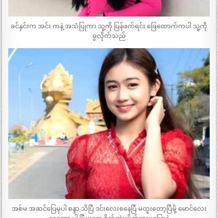
ခင်နှင်းက အင်း ကနဲ့ အသံပြုကာ သူ့ကို ပြန်ဖက်ရင်း ခြေထောက်ကပါ သူ့ကို
ခွလိုက်သည်
အစ်မ အဆင်ပြေမှပါ စန္ဒာ သိပြီ ဒင်းလေးစနေပြီ မထူးတော့ပြီမို့ မောင်လေး