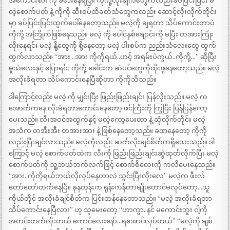
အကောင်းစား ကို ခံစားနေရပြီ။ ကိုကို့လိုးချက်တွေကလည်းခပ်ပြင်းပြင်း မ
လဲ့စောက်ပတ် နဲ့ ကိုကို ဆီးစပ်ထိခတ်သံတွေကလည်း ဆောင့်လိုးလိုက်တိုင်း
မှာ ခပ်ပြင်းပြင်းထွက်ပေါ်နေတော့သည်။ မလဲ့ကို ချရတာ သိပ်ကောင်းတာပဲ
ကိုကို့ အကြိုက်ဖြစ်နေသည်။ မလဲ့ ကို ပေါင်နှစ်ချောင်းကို မပြီး တအားကြုံး
လိုးနေရင်း မလဲ့ နို့တွေကို စို့နေတော့ မလဲ့ ပါးစပ်က ညည်းသံလေးတွေ ထွက်
ထွက်လာသည်။ “အား…အား ကိုကိုရယ်..ဟင့် အရမ်းပဲကွယ်..ကိုကို့…” ဆိုပြီး
မူသံလေးနှင့် ပြောရင်း ကိုကို့ ခေါင်းက ဆံပင်တွေကိုထိုးဖွနေတော့သည်။ မလဲ့
အလိုးခံရတာ သိပ်ကောင်းနေပြီဆိုတာ ကိုကိုသိသည်။
ဒါကြောင့်လည်း မလဲ့ ကို မျှင်းပြီး ဖြည်းဖြည်းချင်း ပြန်လိုးသည်။ မလဲ့ က
အောက်ကနေ လိုးခံရတာကောင်းနေတော့ ဖင်ကြီးကို ကြွပြီး ပြန်ပြန်ကော့
ပေးသည်။ လီးအဝင်အထွက်နှင့် မလဲ့ကော့ပေးတာ နဲ့ ဆုံလိုက်တိုင်း မလဲ့
အသံက တအီးအီး တအားအား နဲ့ ဖြစ်နေတော့သည်။ ခဏနေတော့ ကိုကို
လည်းပြီးချင်လာသည်။ မလဲ့ကိုလည်း ဆက်လိုးချင်စိတ်ကရှိသေးသည်။ ဒါ
ကြောင့် မလဲ့ စောက်ပတ်ထဲက လီးကို ဖြည်းဖြည်းချင်းဆွဲထုတ်လိုက်ပြီး မလဲ့
စောက်ပတ်ကို သူ့ဘယ်ဘက်လက်ဖြင့် စောက်စိလေးကို ကလိပေးနေသည်။
“အား..ကိုကိုရယ်ဘယ်လိုလုပ်နေတာလဲ သွင်းပြီးလိုးလေ” မလဲ့က ဖီးလ်
တော်တော်တက်နေပြီ။ ခုနတုန်းက ရုန်းကန်တာမျိုးတောင်မလုပ်တော့…သူ
ကိုယ်တိုင် အလိုးခံချင်စိတ်က ပြင်းထန်နေတောသည်။ “မလဲ့ အလိုးခံရတာ
သိပ်ကောင်းနေပြီလား” ဟု သူမေးတော့ “ဟာကွာ..နင် မကောင်းဘူး ငါ့ကို
အတင်းတက်လိုးတယ် ကောင်လေးနော်…ရအောင်လုပ်တယ်” “မလဲ့ကို ချစ်