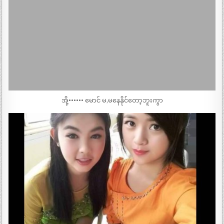
အို့•••••• မောင် မ,မနေနိုင်တော့ဘူးကွာ