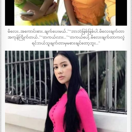
မိလေး..အကောင်းစား..ချက်ပေးမယ်..”“ဘာဘဲဖြစ်ဖြစ်ပါ..မိလေးချက်တာ
အကုန်ကြိုက်တယ်..”“တကယ်လား…”“တကယ်ပေါ့..မိလေးချက်တာကလွဲ
ရင်ဘယ်သူချက်တာမှမစားချင်တော့ဘူး…”