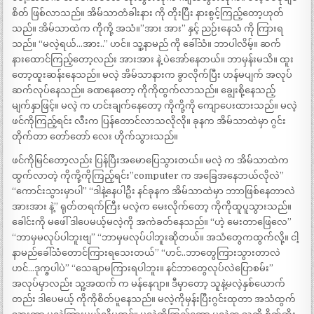
စိတ် ဖြစ်လာသည်။ အိမ်သာတံခါးနား ကို တိုးပြီး နားစွင့်ကြည့်တော့ဟုတ်
သည်။ အိမ်သာထဲက ကိုကို့ အသံ။”အား အား” နှင့် ညဉ်းနေသံ ကို ကြားရ
သည်။ “မလဲ့ရယ်…အား..” ဟင်။ သူ့နာမည် ကို ခေါ်သံ။ ဘာပါလိမ့်။ ဆက်
နားထောင်ကြည့်တော့လည်း အားအား နဲ့ ပဲအော်နေတယ်။ ဘာမှန်းမသိ။ ထူး
တော့ထူးဆန်းနေသည်။ မလဲ့ အိမ်သာနားက ခွာလိုက်ပြီး ဟန်မပျက် အလုပ်
ဆက်လုပ်နေသည်။ ခဏနေတော့ ကိုကိုထွက်လာသည်။ ချွေးစို့နေသည့်
မျက်နှာဖြင့်။ မလဲ့ က ဟင်းချက်နေတော့ ကိုကို့ကို ကျောပေးထားသည်။ မလဲ့
ဖင်ကိုကြည့်ရင်း လီးက ပြန်တောင်လာသလိုလို။ ခုနက အိမ်သာထဲမှာ ဂွင်း
တိုက်တာ တော်တော် လေး ဟိုက်သွားသည်။
ဖင်ကိုမြင်တော့လည်း ပြန်ပြီးအမောပြေသွားတယ်။ မလဲ့ က အိမ်သာထဲက
ထွက်လာတဲ့ ကိုကို့ကိုကြည့်ရင်း”computer က အခြေအနေဘယ်လိုလဲ”
“ကောင်းသွားမှာပါ” “ဒါနဲ့နေပါဦး နင်ခုနက အိမ်သာထဲမှာ ဘာာဖြစ်နေတာလဲ
အားအား နဲ့” ရုတ်တရက်ကြီး မလဲ့က မေးလိုက်တော့ ကိုကိုထူပူသွားသည်။
ခေါင်းကို မဖေါ် ဒါပေမယ့်မလဲ့ကို အကဲခတ်နေသည်။ “ဟဲ့ မေးတာဖြေလေ”
“ဘာမှမလုပ်ပါဘူးဗျ” “ဘာမှမလုပ်ပါဘူးဆိုတယ်။ အသံတွေကထွက်လို့။ ငါ့
နာမည်ခေါ်သံတောင်ကြားရသေးတယ်” “ဟင်..ဘာတွေကြားသွားတာလဲ
ဟင်…ဒုက္ခပါပဲ” “သေချာမကြားရပါဘူး။ နင်ဘာတွေလုပ်လဲပြောစမ်း”
အလုပ်မှာလည်း သူ့အထက် က မန်နေဂျာ။ ဒီမှာတော့ သူနဲ့မလဲ့နှစ်ယောက်
တည်း ဒါပေမယ့် ကိုကိုစိတ်ပူနေသည်။ မလဲ့ကိုမှန်းပြီးဂွင်းထုတာ အသံထွက်