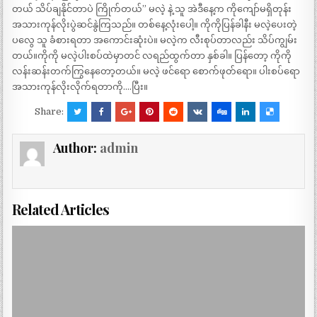
တယ် သိပ်ချနိုင်တာပဲ ကြိုက်တယ်” မလဲ့ နဲ့ သူ အဲဒီနေ့က ကိုကျော်မရှိတုန်း
အသားကုန်လိုးပွဲဆင်နွဲကြသည်။ တစ်နေ့လုံးပေါ့။ ကိုကိုပြန်ခါနီး မလဲ့ပေးတဲ့
ပလွေ သူ ခံစားရတာ အကောင်းဆုံးပဲ။ မလဲ့က လီးစုပ်တာလည်း သိပ်ကျွမ်း
တယ်။ကိုကို မလဲ့ပါးစပ်ထဲမှာတင် လရည်ထွက်တာ နှစ်ခါ။ ပြန်တော့ ကိုကို
လန်းဆန်းတက်ကြွနေတော့တယ်။ မလဲ့ ဖင်ရော စောက်ဖုတ်ရော။ ပါးစပ်ရော
အသားကုန်လိုးလိုက်ရတာကို….ပြီး။
Share:
Author:
admin
Related Articles