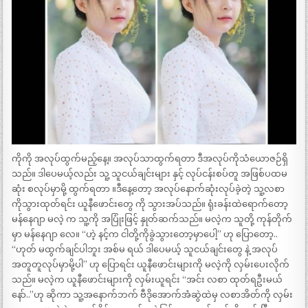
ကိုကို အလုပ်ထွက်မည့်နေ့။ အလုပ်သာထွက်ရတာ ဒီအလုပ်ကိုသံယောဇဉ်ရှိ
သည်။ ဒါပေမယ့်လည်း သူ့ သူငယ်ချင်းများ နှင့် လုပ်ငန်းစပ်တူ အဖြစ်ပထမ
ဆုံး စလုပ်မှာမို့ ထွက်ရတာ ။ဒီနေ့တော့ အလုပ်နောက်ဆုံးလုပ်ခဲ့တဲ့ သူ့လစာ
ကိုသွားထုတ်ရင်း ယူနီဖောင်းတွေ ကို သွားအပ်သည်။ ရုံးခန်းထဲရောက်တော့
မန်နေဂျာ မလဲ့ က သူ့ကို အပြုံးဖြင့် နှုတ်ဆက်သည်။ မလဲ့က သူတို့ ကုန်တိုက်
မှာ မန်နေဂျာ လေ။ “ဟဲ့ နင့်က ငါတို့ကိုခွဲသွားတော့မှာပေါ့” ဟု ပြောတော့..
“ဟုတ် မထွက်ချင်ပါဘူး အစ်မ ရယ် ဒါပေမယ့် သူငယ်ချင်းတွေ နဲ့ အလုပ်
အတူတူလုပ်မှာမို့ပါ” ဟု ပြောရင်း ယူနီဖောင်းများကို မလဲ့ကို လှမ်းပေးလိုက်
သည်။ မလဲ့က ယူနီဖောင်းများကို လှမ်းယူရင်း “အင်း လစာ ထုတ်ရဦးမယ်
နော်..”ဟု ဆိုကာ သူ့အနောက်ဘက် ဗီဒိုအောက်အံဆွဲထဲမှ လစာအိတ်ကို လှမ်း