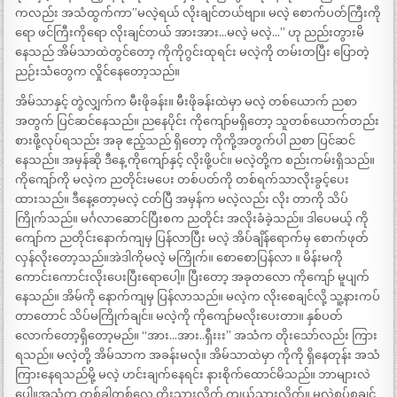
ကလည်း အသံထွက်ကာ”မလဲ့ရယ် လိုးချင်တယ်ဗျာ။ မလဲ့ စောက်ပတ်ကြီးကို
ရော ဖင်ကြီးကိုရော လိုးချင်တယ် အားအား…မလဲ့ မလဲ့…” ဟု ညည်းတွားမိ
နေသည် အိမ်သာထဲတွင်တော့ ကိုကိုဂွင်းထုရင်း မလဲ့ကို တမ်းတပြီး ပြောတဲ့
ညဉ်းသံတွေက လှိုင်နေတော့သည်။
အိမ်သာနှင့် တွဲလျှက်က မီးဖိုခန်း။ မီးဖိုခန်းထဲမှာ မလဲ့ တစ်ယောက် ညစာ
အတွက် ပြင်ဆင်နေသည်။ ညနေပိုင်း ကိုကျော်မရှိတော့ သူတစ်ယောက်တည်း
စားဖို့လုပ်ရသည်း အခု ဧည့်သည် ရှိတော့ ကိုကို့အတွက်ပါ ညစာ ပြင်ဆင်
နေသည်။ အမှန်ဆို ဒီနေ့ ကိုကျော်နှင့် လိုးဖို့ပင်။ မလဲ့တို့က စည်းကမ်းရှိသည်။
ကိုကျော်ကို မလဲ့က ညတိုင်းမပေး တစ်ပတ်ကို တစ်ရက်သာလိုးခွင့်ပေး
ထားသည်။ ဒီနေ့တော့မလဲ့ ငတ်ပြီ အမှန်က မလဲ့လည်း လိုး တာကို သိပ်
ကြိုက်သည်။ မင်္ဂလာဆောင်ပြီးစက ညတိုင်း အလိုးခံခဲ့သည်။ ဒါပေမယ့် ကို
ကျော်က ညတိုင်းနောက်ကျမှ ပြန်လာပြီး မလဲ့ အိပ်ချိန်ရောက်မှ စောက်ဖုတ်
လှန်လိုးတော့သည်။အဲဒါကိုမလဲ့ မကြိုက်။ စောစောပြန်လာ ။ မိန်းမကို
ကောင်းကောင်းလိုးပေးပြီးရောပေါ့။ ပြီးတော့ အခုတလော ကိုကျော် မူပျက်
နေသည်။ အိမ်ကို နောက်ကျမှ ပြန်လာသည်။ မလဲ့က လိုးစေချင်လို့ သူ့နားကပ်
တာတောင် သိပ်မကြိုက်ချင်။ မလဲ့ကို ကိုကျော်မလိုးပေးတာ။ နှစ်ပတ်
လောက်တော့ရှိတော့မည်။ “အား…အား..ရှီးးး” အသံက တိုးသော်လည်း ကြား
ရသည်။ မလဲ့တို့ အိမ်သာက အခန်းမလုံ။ အိမ်သာထဲမှာ ကိုကို ရှိနေတုန်း အသံ
ကြားနေရသည်မို့ မလဲ့ ဟင်းချက်နေရင်း နားစိုက်ထောင်မိသည်။ ဘာများလဲ
ပေါ့။အသံက တစ်ခါတစ်လေ တိုးသွားလိုက် ကျယ်သွားလိုက်။ မလဲ့စပ်စုချင်