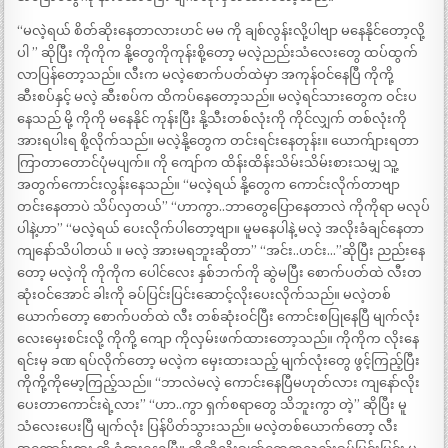
“မလဲ့ရယ် စိတ်ဆိုးနေတာလားဟင် မမ ကို ချစ်လွန်းလို့ပါဗျာ မနေနိုင်တော့လို့
ပါ ” ဆိုပြီး ကိုကိုက နို့တွေကိုကုန်းစို့တော့ မလဲ့ညည်းသံလေးတွေ ထပ်ထွက်
လာပြန်တော့သည်။ လီးက မလဲ့စောက်ပတ်ထဲမှာ အကုန်ဝင်နေပြီ ကိုကို့
ဆီးစပ်နှင့် မလဲ့ ဆီးစပ်က ထိကပ်နေတော့သည်။ မလဲ့ရင်သားတွေက ဝင်းပ
နေသည် မို့ ကိုကို မနေနိုင် ကုန်းပြီး နို့သီးတစ်လုံးကို ကိုင်လျှက် တစ်လုံးကို
အားရပါးရ စို့လိုက်သည်။ မလဲ့နို့တွေက တင်းရင်းနေတုန်း။ ယောက်ျားရတာ
ကြာတာတောင်ပုံမပျက်။ ကို ကျော်က ထိန်းထိန်းသိမ်းသိမ်းစားသမျှ သူ့
အတွက်ကောင်းလွန်းနေသည်။ “မလဲ့ရယ် နို့တွေက ကောင်းလိုက်တာဗျာ
တင်းနေတာပဲ သိပ်လှတယ်” “ဟာကွာ..ဘာတွေပြောနေတာလဲ ကိုကိုရာ မလုပ်
ပါနဲ့ဟာ” “မလဲ့ရယ် ပေးလိုက်ပါတော့ဗျာ။ မူမနေပါနဲ့ မလဲ့ အလိုးခံချင်နေတာ
ကျနော်သိပါတယ် ။ မလဲ့ အားမရဘူးဆိုတာ” “အင်း..ဟင်း…”ဆိုပြီး ညည်းနေ
တော့ မလဲ့ကို ကိုကိုက ပေါင်လေး နှစ်ဘက်ကို ဆွဲမပြီး စောက်ပတ်ထဲ လီးတ
ဆုံးဝင်အောင် ခါးကို ခပ်ပြင်းပြင်းဆောင့်လိုးပေးလိုက်သည်။ မလဲ့တစ်
ယောက်တော့ စောက်ပတ်ထဲ လီး တစ်ဆုံးဝင်ပြီး ကောင်းစပြုနေပြီ မျက်လုံး
လေးမှေးစင်းလို့ ကိုကို့ ကျော ကိုလှမ်းဖက်ထားတော့သည်။ ကိုကိုက လိုးနေ
ရင်းမှ ခဏ ရပ်လိုက်တော့ မလဲ့က မှေးထားသည့် မျက်လုံးတွေ ဖွင့်ကြည့်ပြီး
ကိုကို့ကိုမော့ကြည့်သည်။ “ဘာလဲမလဲ့ ကောင်းနေပြီမဟုတ်လား ကျနော်လိုး
ပေးတာကောင်းရဲ့လား” “ဟာ..ကွာ ရှက်စရာတွေ သိဘူးကွာ တဲ့” ဆိုပြီး မူ
သံလေးပေးပြီ မျက်လုံး ပြန်ပိတ်သွားသည်။ မလဲ့တစ်ယောက်တော့ လီး