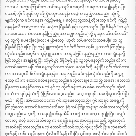
သည်။ ဖင်က ကြည့်ကောင်းလိုက်တာ။ ဖင်သားနှစ်လုံး က တင်းနေတော့
အလယ် အကွဲကြောင်းက ထင်းနေသည် ။ အခုလို အနေအထားမျိုးနှင့် ပြေး
ဆောင့်လိုက်ရရင် ဟု ကိုကိုတွေးနေတုန်း မလဲ့က လှည့်လာသည်။ ကိုကို့
မျက်လုံးက ဖင်ကနေအကြည့်မရွေ့ ။ မလဲ့လှည့်တာနဲ့ တိုးတော့ ဖင်ကို ကြည့်
နေမှန်းသိသာသွားသည်။ မလဲ့က ပြုံးစိစိ နှင့်။ သူကလည်း ပြုံးစိစိနှင့် “ဟဲ့ နင်
အအေးသောက်မလား နင့်ကြည့်ရတာ ချွေးလည်းပျံလို့ ပူနေတယ်ထင်တယ်”
ဟု သူ့ကို ခပ်ငေါ့ငေါ့လေး ပြောတော့ “ဟုတ် သိပ်ကောင်းတာပေါ့။”ဟု သူ
ပြုံးစိစိဖြင့် ပြောပြီး ကွန်ပျူတာခုံတွင် ဝင်ထိုင်ကာ ကွန်ပျူတာကို ကြည့်နေ
လိုက်သည်။ အမှန်ကကွန်ပျူတာက ဘာမှမဖြစ်။ နည်းနည်း error ရှိနေလို့
ဖြစ်သည်။ အချိန်ဆွဲပြီး ဟိုဖိုင်ဖွင့် ဒီဖိုင်ဖွင့် နှင့် သူလုပ်နေလိုက်သည်။ လီးက
တောင်နေတာ မပြတ်။ နေ့လည်ကတည်းက မလဲ့ဖင်ကို မှန်းပြီး ဂွင်းတိုက်ထား
တာက အခုထိ စိတ်ကရှိနေတုန်း။ အခုလည်း ဖင်ကုန်းလိုက်သည်ကိုတွေ့ရ
တော့ လီးက ထောင်မတ်နေတော့သည်။ မလဲ့လာချပေးသည့် အအေး သောက်
ပြီးတော့ မနေနိုင်တော့ မလဲ့ နှင့် သူ တိုက်ခန်းထဲမှာ နှစ်ယောက်တည်း ဆိုတဲ့
အသိ က ရင်ခုန်သံကို ပိုမြန်လာစေခဲ့သည်။ “မလဲ့ ကျနော် အပေါ့သွားလိုက်ဦး
မယ်” ဆိုပြီး အိမ်သာထဲဝင်ကာ ဂွင်းထုနေတော့သည်။ ဂွင်းထုရင် အရှေ့ကို
ကြည့်တော့ အောက်ခံဘောင်းဘီတွေ နံရံကပ်ကြိုးတန်းမှာ တန်းထားသည်ကို
တွေ့သည်။ မလဲ့တို့ က ရေချိုးခန်းနဲ့ အိမ်သာတွဲထားတော့ ရေချိုးပြီး လျှော်
ထားတဲ့ မလဲ့ ဘောင်းဘီတွေ က ရေချိုးခန်းထဲမှာပဲလှန်းသည်မို့ သူ့အတွက်
အဆင်ပြေသွားသည်။ မလဲ့ ဘောင်းဘီတစ်ထည် ကိုယူလိုက်ပြီးမလဲ့စောက်
ဖုတ်နှင့် တန်းသည့်နေရာကိုလီးထိပ်နှင့် ထိုးပြီး ဂွင်းထုနေလိုက်သည်။ ပါးစပ်