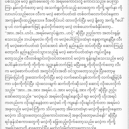
ပစ်သည်။ မလဲ့ နှုတ်ခမ်းတွေ က အရမ်းကောင်းလို့ ကောင်းသည်။ ခပ်ကြာ
ကြာ နမ်းလိုက်တော့ မလဲ့ အသက်ရှုလိုက်သည့် လေတွေက ကိုကို့ မျက်နှာ ကို
လာဟပ်သည်လေ။ လီးက မလဲ့ စောက်ပတ်ထဲ တစ်ဝက်လောက်ဝင်နေတာ
အကုန်မထိုးထည့်ရသေး။ ဒီအတိုင်းပင် ထားလိုက်ပြီး မလဲ့ နို့တွေ အင်္ကျ ီပေါ်
မှ ပင် လက်နှစ်ဖက်ဖြင့် နယ်လိုက်တော့ မလဲ့ တစ်ယောက်မခံနိုင်တော့…
“အား..အင်း..ဟင်း…အရမ်းမလုပ်နဲ့ဟာ…ဟင့်” ဆိုပြီး ညည်းကာ အတင်းရုန်း
သေးသည်။ ဘယ်ရမလဲ။ ကိုကို က မလဲ့ပေါင်ကြားထဲမှာ နေရာကျနေပြီ။ လီး
ကို မလဲ့စောက်ပတ်ထဲ ပိုဝင်အောင် ခါးကို နည်းနည်း ထပ်တိုးပြီး ဆောင်ကြည့်
တော့လီး နည်းနည်းဝင်သွားသည်မို့ မလဲ့ စောက်ပတ်ထဲမှာ ကျပ်လို့နေ
တော့သည်။ လီးတစ်ချာင်းလုံးဝင်တာတောင် မလဲ့က ရုန်းချင်သေးသည်။ မလဲ့
ပေါင်နှစ်ဘက်ကို ကိုကိုက သူ့ဒူးနှစ်ဘက်ဖြင့် မပြီးရှေ့ကိုတိုးလိုက်တော့ လီး
က မလဲ့စောက်ပတ်ထဲ အတွင်းပိုင်းအထိ ဝင်သွားတော့သည်။ ပြီးတော့မှ
ကြမ်းပြင်ကို ဒူးထောက်လိုက်ပြီး မလဲ့ လက်မောင်းနှစ်ဘက်ကို လက်ဖျံဖြင့်ဖိ
ကာ ပခုံးကိုကိုင်ပြီး သုံးလေးချက် ဆက်တိုက်ဆိုသလို ဆောင့် လိုးပေးလိုက်
သည်။ “အား…အ..အား အရမ်း..ပဲ..အား မလုပ်နဲ့..အား ကိုကို” ဆိုပြီး ညဉ်း
အော်တော့သည်။ “မလဲ့ရယ် အရမ်းလိုးချင်နေလို့ပါ ဗျာ မလဲ့ကို ဟိုးအရင်
ကတည်းက လိုးချင်နေခဲ့တာ မလဲ့ဖင် ကို ကျနော် လိုးချင်လိုက်တာ အရမ်းပဲ
အခုလည်း မလဲ့ဖင်ကြီးက သိပ်လှတော့ အိမ်သာထဲမှာ မလဲ့ကိုမှန်းလိုးနေတာ
မလဲ့က သိသွားတော့လည်းကောင်းတာပေါ့ အခုလိုးတော့မယ်နော်” ဆိုပြီး
ရင်ခုန်သံစကားတွေကို မလဲ့ကို ခြွေထည့်လိုက်တော့သည်။ မလဲ့က ကိုကို့
အပြောတွေကို နားထောင်ပြီး မျက်လုံးမှိတ်ထားတော့သည်။