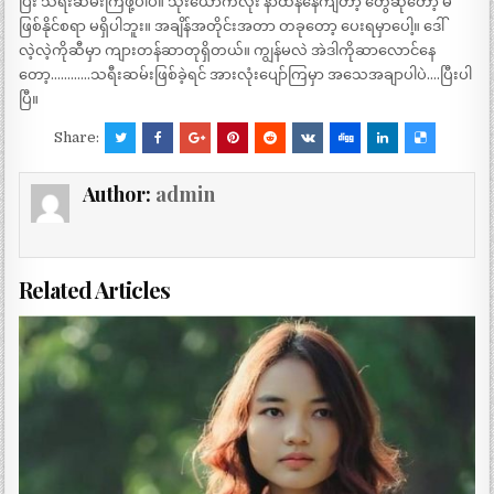
ပြီး သရီးဆမ်းကြဖို့ပါပဲ။ သုံးယောက်လုံး နာထန်နေကျတာ့ တွေဆိုတော့ မ
ဖြစ်နိုင်စရာ မရှိပါဘူး။ အချိန်အတိုင်းအတာ တခုတော့ ပေးရမှာပေါ့။ ဒေါ်
လဲ့လဲ့ကိုဆီမှာ ကျားတန်ဆာတုရှိတယ်။ ကျွန်မလဲ အဲဒါကိုဆာလောင်နေ
တော့…………သရီးဆမ်းဖြစ်ခဲ့ရင် အားလုံးပျော်ကြမှာ အသေအချာပါပဲ….ပြီးပါ
ပြီ။
Share:
Author:
admin
Related Articles