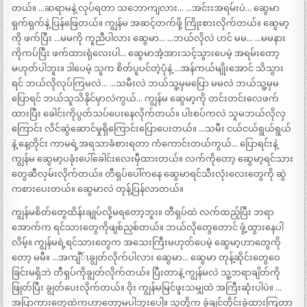
တယ်။ …ဆရာမနဲ့ လုပ်ရတာ သဘောကျလား… …အင်းးအရမ်းပဲ… ဆွေမာ
ရှက်ရှက်နဲ့ ပြန်ဖြေတယ်။ ကျွန်မ အဆင့်တက်ဖို့ ကြိုးစားလိုက်တယ်။ ဆွေမာ့
ကို ဖက်ပြီး …မမကို ကူညီပါလား ဆွေမာ… …ဘယ်လိုလဲ ဟင် မမ… …မမနား
ကိုကပ်ပြီး ဖက်ထားရုံလေးပါ… ဆွေမာအံ့အားသင့်သွားပေမဲ့ အရမ်းတော့
မဟုတ်ပါဘူး။ ဒါပေမဲ့ သူက စိတ်ပူပင်တဲ့ပုံနဲ့ …အန်ကယ်မျိုးအောင် သိသွား
ရင် ဘယ်လိုလုပ်ကြမလဲ… …သမီးလဲ ဘယ်သူ့မှမပြော မမလဲ ဘယ်သူ့မှမ
ပြောရင် ဘယ်သူသိနိုင်မှာလဲကွယ်… ကျွန်မ ဆွေမာ့ကို တင်းတင်းလေဖက်
ထားပြီး ခေါင်းကိုပွတ်သပ်ပေးနေလိုက်တယ်။ ပါးစပ်ကလဲ သူမဘယ်လိုလှ
ကြောင်း လိင်ဆွဲဆောင်မှုရှိကြောင်းပြောပေးတယ်။ …သမီး ငယ်ငယ်ရွယ်ရွယ်
နဲ့ နေ့တိုင်း ကာမရဲ့အရသာခံစားရတာ ကံကောင်းတယ်ကွယ်… ပြောရင်းနဲ့
ကျွန်မ ဆွေမာ့ပခုံးပေါ်ခေါင်းလေးမှီထားတယ်။ လက်ကိုတော့ ဆွေမာ့ရင်သား
တွေဆီလှမ်းလိုက်တယ်။ တီရှပ်ပေါ်ကနေ ဆွေမာရင်သီးလုံးလေးတွေကို ဆွဲ
ကစားပေးတယ်။ ဆွေမာလဲ တုန့်ပြန်လာတယ်။
ကျွန်မစိတ်တွေထိန်းချုပ်လို့မရတော့ဘူး။ တီရှပ်ထဲ လက်ထည့်ပြီး ဘရာ
အောက်က ရင်သားတွေကိုဖျစ်ညှစ်တယ်။ ဘယ်လိုတွေတောင် ဖွံ့ထွားနေပါ
လိမ့်။ ကျွန်မရဲ့ရင်သားတွေက အသေးကြီးမဟုတ်ပေမဲ့ ဆွေမာ့ဟာတွေကို
တော့ မမီ။ …အကျီ်ၤချွတ်လိုက်ပါလား ဆွေမာ… ဆွေမာ တုန့်ဆိုင်းတွေဝေ
ခြင်းမရှိဘဲ တီရှပ်ကိုချွတ်လိုက်တယ်။ ပြီးတာနဲ့ ကျွန်မလဲ သူ့ဘရာချိတ်ကို
ဖြုတ်ပြီး ချွတ်ပေးလိုက်တယ်။ ဝိုး ကျွန်မမြင်ဖူးသမျှထဲ အကြီးဆုံးပါပဲ။ …
အပြာကားတွေထဲကဟာတော့မပါဘူးပေါ့။ သူတို့က ခွဲချင်တိုင်းခွဲထားကြတာ