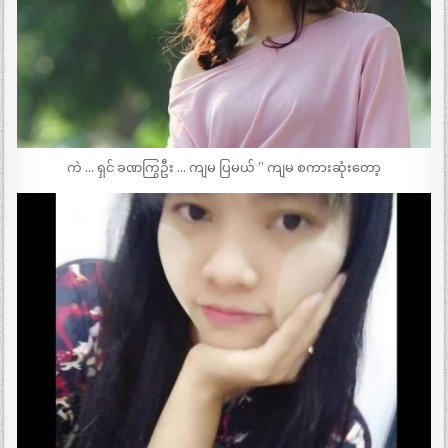
ကဲ … ရှင် ခဏကြွဦး … ကျမ ပြမယ် ” ကျမ စကားဆုံးတော့