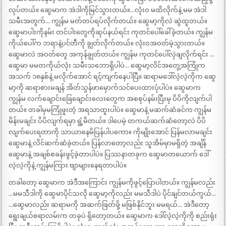
လုပ်တယ်။ ဆွေမာက အဲဒါကိုမြင်သွားတယ်။…လုံးဝ မထိလိုက်နဲ့ မမ အဲဒါ
သမီးအတွက်… ကျွန်မ မတ်တပ်ရပ်လိုက်တယ်။ ဆွေမာ့ကိုလဲ ဆွဲထူတယ်။
ဆွေမာပါးကိုနမ်း တင်ပါးတွေကိုဆုပ်နယ်ရင်း ကုတင်ပေါ်ခေါ်ခဲ့တယ်။ ကျွန်မ
ကိုယ်ပေါ်က ဘရာနဲ့ပင်တီကို ချွတ်လိုက်တယ်။ လုံးဝအဝတ်မဲ့သွားတယ်။
ဆွေမာလဲ အဝတ်တွေ အကုန်ချွတ်တယ်။ ကျွန်မ ကုတင်ပေါ်လှဲချလိုက်ရင်း …
ဆွေမာ မမတကိုယ်လုံး သမီးသဘောရှိပါပဲ… ဆွေမာ့လိင်အတွေ့အကြုံက
အသက် ၁၈နှစ်နဲ့ မလိုက်အောင် ရင့်ကျက်နေပါပြီ။ ဆရာမဒေါ်လဲ့လဲ့ကိုက ဆွေ
မာ့ကို ဆရာစားမချန် အိတ်သွန်ဖာမှောက်သင်ပေးထားပုံပါပဲ။ ဆွေမာက
ကျွန်မ လက်ချောင်းခြေချောင်းလေးတွေက အစစုပ်နမ်းပြီးမှ ပိပိကိုလျက်ပါ
တယ်။ တခါမှမကြုံဖူးတဲ့ အရသာထူးပါပဲ။ ဆွေမာနဲ့ မဆက်ဆံခင်က ကျွန်မ
မိန်းမချင်း ပိပိလျက်ရမှာ ရွံ့မိတယ်။ ဒါပေမဲ့ တကယ်ဆက်ဆံတော့လဲ ပိပိ
လျက်ပေးရတာကို သာယာနေမိပြန်ပါပကော။ ကိုမျိုးအောင် ပြန်မလာမချင်း
ဆွေမာနဲ့ လိင်ဆက်ဆံခဲ့တယ်။ ပြန်လာတော့လည်း သူအိမ်မှာမရှိတဲ့ အချိန်
ဆွေမာနဲ့ အချစ်စခန်းဖွင့်ခဲ့တာပါပဲ။ ပြဿနာတခုက ဆွေမာတယောက် ဒေါ်
လဲ့လဲ့ကိုနဲ့ ကျွန်မကြား ဗျာများနေရတာပါပဲ။
တခါတော့ ဆွေမာက အဲဒီအကြောင်း ကျွန်မကိုဖွင့်ပြောပါတယ်။ ကျွန်မလည်း
…မမသီဒါကို ဆွေမာပိုင်သလို ဆွေမာ့ကိုလည်း မမသီဒါပဲ ပိုင်ချင်တယ်ကွယ်…
…ဆွေမာလည်း ဆရာမကို အဆက်ဖြတ်ဖို့ မဖြစ်နိုင်ဘူး မမရယ်… အဲဒီတော့
ရွေးချယ်စရာလမ်းက တခုပဲ ရှိတော့တယ်။ ဆွေမာက ဒေါ်လဲ့လဲ့ကိုကို စည်းရုံး