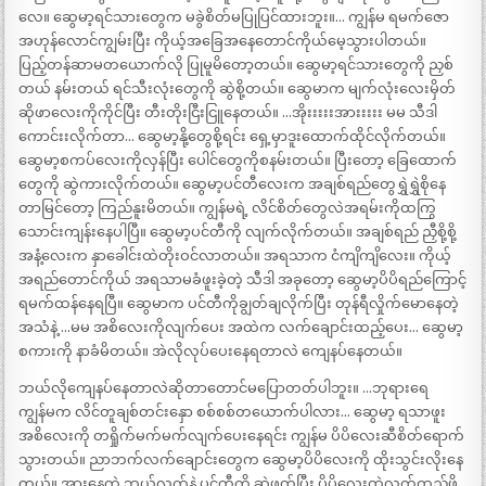
လေ။ ဆွေမာ့ရင်သားတွေက မခွဲစိတ်မပြုပြင်ထားဘူး။… ကျွန်မ ရမက်ဇော
အဟုန်လောင်ကျွမ်းပြီး ကိုယ့်အခြေအနေတောင်ကိုယ်မေ့သွားပါတယ်။
ပြည့်တန်ဆာမတယောက်လို ပြုမူမိတော့တယ်။ ဆွေမာ့ရင်သားတွေကို ညှစ်
တယ် နမ်းတယ် ရင်သီးလုံးတွေကို ဆွဲစို့တယ်။ ဆွေမာက မျက်လုံးလေးမှိတ်
ဆိုဖာလေးကိုကိုင်ပြီး တီးတိုးငြီးငြူနေတယ်။ …အိုးးးးးအားးးးး မမ သီဒါ
ကောင်းးလိုက်တာ… ဆွေမာ့နို့တွေစို့ရင်း ရှေ့မှာဒူးထောက်ထိုင်လိုက်တယ်။
ဆွေမာ့စကပ်လေးကိုလှန်ပြီး ပေါင်တွေကိုစနမ်းတယ်။ ပြီးတော့ ခြေထောက်
တွေကို ဆွဲကားလိုက်တယ်။ ဆွေမာ့ပင်တီလေးက အချစ်ရည်တွေရွှဲရွှဲစိုနေ
တာမြင်တော့ ကြည်နူးမိတယ်။ ကျွန်မရဲ့ လိင်စိတ်တွေလဲအရမ်းကိုထကြွ
သောင်းကျန်းနေပါပြီ။ ဆွေမာ့ပင်တီကို လျက်လိုက်တယ်။ အချစ်ရည် ညှီစို့စို့
အနံ့လေးက နှာခေါင်းထဲတိုးဝင်လာတယ်။ အရသာက ငံကျိကျိလေး။ ကိုယ့်
အရည်တောင်ကိုယ် အရသာမခံဖူးခဲ့တဲ့ သီဒါ အခုတော့ ဆွေမာ့ပိပိရည်ကြောင့်
ရမက်ထန်နေရပြီ။ ဆွေမာက ပင်တီကိုချွတ်ချလိုက်ပြီး တုန်ရီလှိုက်မောနေတဲ့
အသံနဲ့ …မမ အစိလေးကိုလျက်ပေး အထဲက လက်ချောင်းထည့်ပေး… ဆွေမာ့
စကားကို နာခံမိတယ်။ အဲလိုလုပ်ပေးနေရတာလဲ ကျေနပ်နေတယ်။
ဘယ်လိုကျေနပ်နေတာလဲဆိုတာတောင်မပြောတတ်ပါဘူး။ …ဘုရားရေ
ကျွန်မက လိင်တူချစ်တင်းနှော စစ်စစ်တယောက်ပါလား… ဆွေမာ့ ရသာဖူး
အစိလေးကို တရှိုက်မက်မက်လျက်ပေးနေရင်း ကျွန်မ ပိပိလေးဆီစိတ်ရောက်
သွားတယ်။ ညာဘက်လက်ချောင်းတွေက ဆွေမာ့ပိပိလေးကို ထိုးသွင်းလိုးနေ
တယ်။ အားနေတဲ့ ဘယ်လက်နဲ့ ပင်တီကို ဆွဲဖက်ပြီး ပိပိလေးထဲလက်ထည့်ဖို့