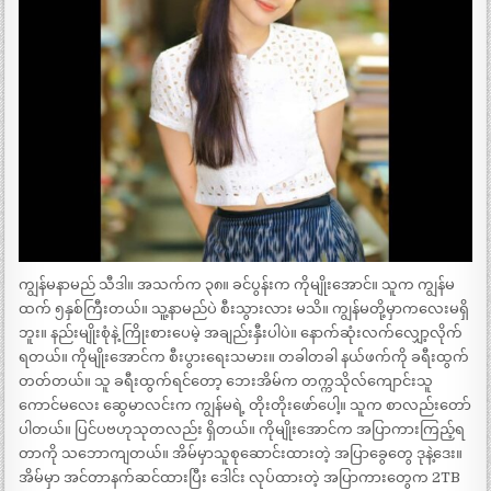
ကျွန်မနာမည် သီဒါ။ အသက်က ၃၈။ ခင်ပွန်းက ကိုမျိုးအောင်။ သူက ကျွန်မ
ထက် ၅နှစ်ကြီးတယ်။ သူ့နာမည်ပဲ စီးသွားလား မသိ။ ကျွန်မတို့မှာကလေးမရှိ
ဘူး။ နည်းမျိုးစုံနဲ့ ကြိုးစားပေမဲ့ အချည်းနှီးပါပဲ။ နောက်ဆုံးလက်လျှော့လိုက်
ရတယ်။ ကိုမျိုးအောင်က စီးပွားရေးသမား။ တခါတခါ နယ်ဖက်ကို ခရီးထွက်
တတ်တယ်။ သူ ခရီးထွက်ရင်တော့ ဘေးအိမ်က တက္ကသိုလ်ကျောင်းသူ
ကောင်မလေး ဆွေမာလင်းက ကျွန်မရဲ့ တိုးတိုးဖော်ပေါ့။ သူက စာလည်းတော်
ပါတယ်။ ပြင်ပဗဟုသုတလည်း ရှိတယ်။ ကိုမျိုးအောင်က အပြာကားကြည့်ရ
တာကို သဘောကျတယ်။ အိမ်မှာသူစုဆောင်းထားတဲ့ အပြာခွေတွေ ဒုနဲ့ဒေး။
အိမ်မှာ အင်တာနက်ဆင်ထားပြီး ဒေါင်း လုပ်ထားတဲ့ အပြာကားတွေက 2TB