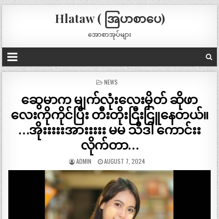
Hlataw ( အြပာစာပေ)
အောစာအုပ်များ
POSTED
NEWS
IN
ဆွေမာက မျက်လုံးလေးမှိတ် ဆိုဖာ
လေးကိုကိုင်ပြီး တီးတိုးငြီးငြူနေတယ်။
…အိုးးးးးအားးးးး မမ သီဒါ ကောင်းး
လိုက်တာ…
ADMIN
AUGUST 7, 2024