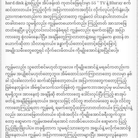
hard disk နဲ့အပြည့်။ အိပ်ခန်းထဲ ကုတင်ခြေရင်းမှာ 55 ” TV နဲ့ Bluray စက်
ဆင်ထားတယ်။ ကြည့်လိုက် အပြာကားထဲကအတိုင်း လိုက်လုပ်လိုက်နဲ့ပေါ့။
ညားကာစကတည်းက အတူကြည့်လာတော့ ကျွန်မလဲ ဝါသနာပါလာတယ်။
တခါတလေ သူမရှိလည်း ကျွန်မတယောက်တည်း ကြည့်တတ် အာသာဖြေ
တတ်နေပြီ။ ပွင့်ပွင့်လင်းလင်းဝန်ခံရရင် ကျွန်မလည်း ရမက်ထန်ပြီး အပြာ
ကားတွေ စွဲလမ်းနေပါပြီ။ အချိန်တွေကြာလာတာနဲ့အမျှ ကျွန်မက နာထန် တ
ယောက်ဆိုတာ သိလာရတယ်။ ခန္ဓာကိုယ်တောင့်တောင့်ဖြောင့်ဖြောင့်
အမျိုးသမီးတွေတွေ့ရင် လိုက်ငေးမိတယ်။ ကိုမျိုးအောင်နဲ့အပြိုင်ပေါ့။
ကျွန်မလည်း သူတော်စင်မဟုတ်ဘူးလေ။ ကိုမျိုးအောင်နဲ့ မရခင်ကတည်းက
ကျွန်မ အပျိုစင်မဟုတ်တော့ဘူး။ အိမ်ထောင်သက်ကြာလာတော့ တလမှာ နှစ်
ခါ သုံးခါလောက်ပဲ ဆက်ဆံဖြစ်တော့တယ်။ အပြာကားတွေကတော့ကြည့်
ဖြစ်နေတုန်းပဲ။ အိမ်ရှင်မသက်သက်ဖြစ်တဲ့ ကျွန်မကဘာအလုပ်မှ မယ်မယ်ရ
ရမရှိဘူး။ အားနေတဲ့ အချိန်ဆို ဇာတ်ကားတွေ ဒေါင်းလုပ်ပြီးကြည့် စာအုပ်
ဖတ်နဲ့ အချိန်ဖြုန်းရတယ်။ အထူးသဖြင့် လိင်တူ ဇာတ်လမ်းတွေ ပေါ့။ လိင်တူ
ကားတွေကြည့်ရတာ ကျွန်မရဲ့ ရမက်တွေပိုထကြွလာတတ်တယ်။ ကြည့်ရင်းနဲ့
လည်း အာသာဖြေတတ်တယ်။ ထုံးစံအတိုင်း ကိုမျိုးအောင်ခရီးထွက်သွား
တော့ ဆွေမာက ကျွန်မအဖော်ရအောင် လာအိပ်ပေးတယ်။ ဆွေမာက ပြည့်
ပြည့်ဖြိုးဖြိုးပါပဲ။ တခုရှိတာက သူမရင်သားတွေက အရွယ်နဲ့ မလိုက်အောင်ဖွံ
ဖြိုးနေတယ်။ ကျွန်မပဲ အပြာကားတွေကြည့်တာများပြီး အတွေးလွန်နေတာ