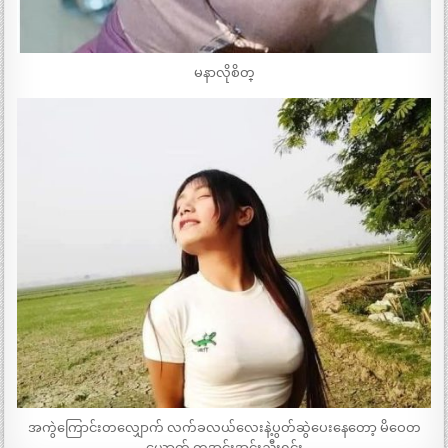
မနာလိုစိတ္
အကွဲကြောင်းတလျှောက် လက်ခလယ်လေးနဲ့ပွတ်ဆွဲပေးနေတော့ မိဝေတ
ယောက် တအင်းအင်းညီးရင်း