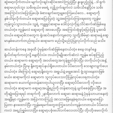
ဆွဲမော့လိုက်တယ်။ မျက်လုံးချင်းဆိုင်အောင်ကြည့်ပြီး နူးနူးညံ့ညံ့နဲ့ …ဒါ ရှက်
စရာမဟုတ်ဘူး သမီးရယ်။ မမရဲ့ လျှို့ဝှက်ချက်လဲ သမီးသိနေပြီပဲ။ သမီး
အကြောင်းလဲပြောပြပေါ့။ ခံစားချက်တွေမျှဝေကြမယ်လေ… ဆွေမာ့ကို
နှစ်သိမ့်လိုက်တယ်။ ဆွေမာပြောပြတဲ့ သူ့အကြောင်းကြားရတော့ ကျွန်မ
တုန်လှုပ်သွားတယ်။ သူ့ရဲ့ ကျူရှင်ဆရာမ ဒေါ်လဲ့လဲ့ကိုနဲ့ လိင်ဆက်ဆံဖြစ်နေ
တယ်တဲ့။ ကျွန်မလဲ ဆွေမာ့ကို အားပေးပြီး အကြောင်းစုံဖွင့်ပြောပြဖို့ ပူဆာမိ
တယ်။ ဆွေမာ့မိဘတွေက ရုံးဆင်းနောက်ကျတော့ သူတို့အိမ်မှာ ဆရာမနဲ့ ဆွေ
မာနှစ်ယောက်တည်းရယ်။ ဆရာမက မည်သို့မည်ပုံပြုလုပ်လိုက်သည် မသိ။
ဆယ်တန်းကနေ အခုထိ ပုံမှန်ဆက်ဆံဖြစ်နေတယ်တဲ့။ စနေ တနင်္ဂနွေ
ရုံးပိတ်ရက်ကလွဲလို့ နေ့တိုင်းပဲ။ ဘယ်လိုမျိုးဆက်ဆံလဲ ကျွန်မ စပ်စုကြည့်
တယ်။ ဆရာမက ဆွေမာ့ကို အဝတ်တွေအကုန်ချွတ်ခိုင်းပြီး တကိုယ်လုံးအနှံ့
နမ်းတယ်တဲ့။ ပြီးမှ နို့တွေဆုပ်နယ်စို့ပေးတယ်။ ပိပိလေးကို သေချာလျက်ပေး
တယ်တဲ့။ ဒါကြောင့် ဆွေမာ့နို့တွေက အရွယ်နဲ့ မမျှအောင် ဖွံ့ထွားနေတာဖြစ်
မယ်။ ဆရာမကိုလဲ ဆွေမာက သူလုပ်ပေးသလိုပြန်လုပ်ပေးရတယ်တဲ့။
ဆရာမက ယောက်ျားတန်ဆာတုပါယူလာပြီး ဆွေမာ့ပိပိလေးကို လိုးပေး
တယ်တဲ့။ ဆရာမက ဆွေမာ့အပျိုရည်ကို တန်ဆာတုနဲ့ ပျက်စေခဲ့ပြီးပါပြီ။ အ
တိုချုံးပြောရရင် တရက်ကို ၂နာရီလောက် ဆွေမာ ဆရာမနဲ့ ပုံမှန်သာယာနေတဲ့
အချိန်မှာ ကျွန်မက အပြာကားကြည့် အာသာဖြေနေခဲ့ရတယ်။ ဆွေမာပြော
ပြတာ နားထောင်ပြီး ကျွန်မရမက်တွေထကြွသောင်းကျန်းလာတယ်။ ပိပိလေး
ကလဲ အရည်ရွှမ်းလာပြီ။ ဆွေမာ့ပခုံးပေါ်လက်လေးတင်ပြီး တိုးတိုးမေးလိုက်