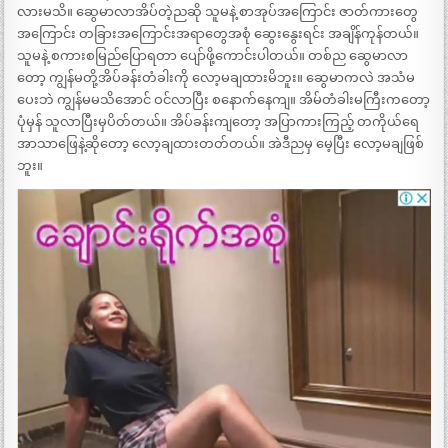
လားမသိ။ ဆွေမာလာအိပ်တဲ့ညဆို သူမနဲ့ စာအုပ်အကြောင်း ဇာတ်ကားတွေ
အကြောင်း တခြားအကြောင်းအရာတွေအစုံ ဆွေးနွေးရင်း အချိန်ကုန်တယ်။
သူမနဲ့ စကားစမြည်ပြောရတာ ပျော်ဖို့ကောင်းပါတယ်။ တစ်ည ဆွေမာလာ
တော့ ကျွန်မတို့အိပ်ခန်းတံခါးကို လော့မချထားမိဘူး။ ဆွေမာကလဲ အသံမ
ပေးဘဲ ကျွန်မမသိအောင် ဝင်လာပြီး စနောက်နေကျ။ အိမ်တံခါးမကြီးကတော့
ပုံမှန် သူလာပြီးမှပိတ်တယ်။ အိပ်ခန်းကျတော့ အပြာကားကြည့် တကိုယ်ရေ
အာသာဖြေနဲ့ဆိုတော့ လော့ချထားတတ်တယ်။ အဲဒီညမှ မေ့ပြီး လော့မချဖြစ်
ဘူး။