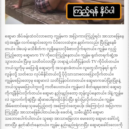
ဆွေမာ အိပ်ခန်းထဲဝင်လာတော့ ကျွန်မက အပြာကားကြည့်ရင်း အာသာဖြေနေ
တဲ့အချိန်။ လက်ချောင်းတွေက ပိပိလေးထဲမှာ။ နှုတ်ကလည်း ငြီးငြူနေမိ
တယ်။ ဒါပေမဲ့ မသိစိတ်က လူရှိနေသလိုခံစားလိုက်ရတယ်။ ကျွန်မ လှည့်
ကြည့်တော့ ဆွေမာက TV ကိုငေးကြည့်နေတယ်။ ကျွန်မ ရုတ်တရက်ဆွံ့အ
သွားတယ်။ ပြီးမှ သတိဝင်လာပြီး ဘရာနဲ့ ပင်တီပြန်ဝတ် TV ကိုပိတ်တယ်။
ဘယ်သူ့ကိုမှ မပြောဖို့ ဆွေမာ့ကို အသနားခံတယ်။ လူတွေသိကုန်ရင် ရှက်
လွန်းလို့ သတ်သေ လုပ်မိနိုင်တယ်လို့ ပိုပိုသာသာလေးပြောလိုက်တယ်။
ကျွန်မပြောတော့မှ ဆွေမာလဲ သတိပြန်ဝင်လာတယ်။ ဆွေမာကခပ်ပြုံးပြုံးနဲ့
ဘယ်သူမှမပြောပါဘူးလို့ ကတိပေးတယ်။ ကျွန်မလဲ စိတ်ချရအောင် ဆွေမာ့
ကိုကျိန်ခိုင်းလိုက်တယ်။ ဆွေမာ နည်းနည်းတော့ တုန်လှုပ်နေတယ်။ ဒါနဲ့ ကျွန်မ
လဲ သူ့လက်ကိုဆွဲပြီး ဆိုဖာပေါ်မှာထိုင်ခိုင်းပြီး ရှင်းပြလိုက်တယ်။ ကျွန်မ
အိမ်ထောင်ရေးသုခမပြည့်ဝတဲ့ အကြောင်းတွေပေါ့။ ဒါကြောင့်လဲ အပြာကား
ကြည့်ပြီး အာသာဖြေမိပါတယ်ပေါ့။ ခေတ်ရဲ့ သမီးပျိုပီပီ ဆွေမာ
သဘောပေါက်ပါတယ်။ သူရော အာသာဖြေလား မေးတော့ ဆွေမာ ခေါင်းငုံ့
ထားပြီး နှုတ်ဆိတ်နေတယ်။ ကျွန်မ နည်းနည်းရဲလာပြီး ဆွေမာ့ခေါင်းလေးကို