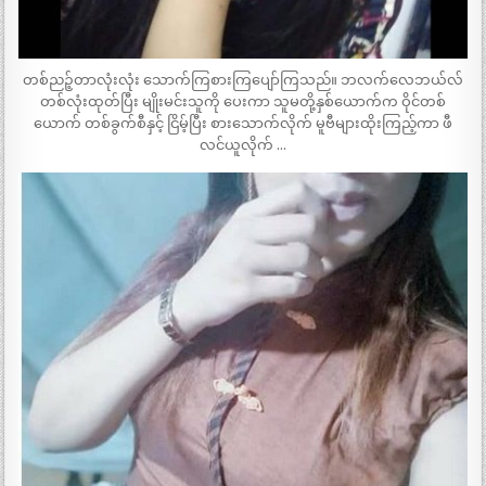
တစ်ညဉ့်တာလုံးလုံး သောက်ကြစားကြပျော်ကြသည်။ ဘလက်လေဘယ်လ်
တစ်လုံးထုတ်ပြီး မျိုးမင်းသူကို ပေးကာ သူမတို့နှစ်ယောက်က ဝိုင်တစ်
ယောက် တစ်ခွက်စီနှင့် ငြိမ့်ပြီး စားသောက်လိုက် မူဗီများထိုးကြည့်ကာ ဖီ
လင်ယူလိုက် …