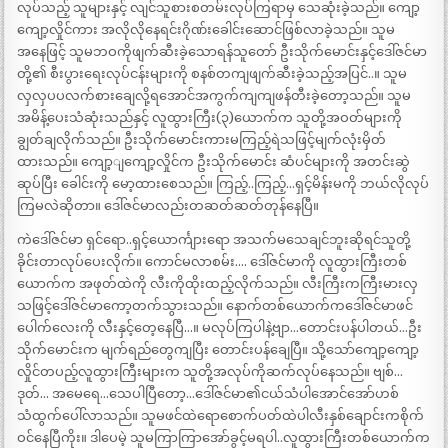
လုပ်သည့် သူများနှင့် လျင်သူစားစတမ်းလုပ်ကြရာမှ သေဆုံးခဲ့သည်။ ကျော့
ကျော့လှိုင်ကား အလိုလိုနေရင်းဂိုဏ်းခေါင်းဆောင်ဖြစ်လာခဲ့သည်။ သူမ
အနေဖြင့် သူမဘဝကိုဖျက်ဆီးခဲ့သောရန်သူတော် ဦးသိုက်မောင်းနှင့်ဒေါ်ဇင်မာ
တို့၏ စီးပွားရေးလုပ်ငန်းများကို စနစ်တကျဖျက်ဆီးခဲ့သည့်အပြင်..။ သူမ
လှလှပပလက်စားချေလို့ရအောင်အကွက်ကျကျဖန်တီးခဲ့တော့သည်။ သူမ
အမိန့်ပေးသံဆုံးသည်နှင့် လူထွားကြီး(၃)ယောက်က သူတို့အဝတ်များကို
ချွတ်ချလိုက်သည်။ ဦးသိုက်မောင်းကားမကြည့်ရဲသဖြင့်မျက်လုံးမှိတ်
ထားသည်။ ကျော့ျကျော့လှိုင်က ဦးသိုက်မောင်း ဆံပင်များကို အတင်းဆွဲ
ဆုပ်ပြီး ခေါင်းကို မော့ထားစေသည်။ ကြည့်..ကြည့်…ရှင့်မိန်းမကို ဘယ်လိုလုပ်
ကြမလဲဆိုတာ။ ဒေါ်ဇင်မာလည်းတဆတ်ဆတ်တုန်နေပြီ။
ကဲဒေါ်ဇင်မာ ရှင်ရော..ရှင့်ယောင်္ကျားရော အသက်မသေချင်ဘူးဆိုရင်သူတို့
ခိုင်းတာလုပ်ပေးလိုက်။ ကောင်မလာစမ်း…. ဒေါ်ဇင်မာကို လူထွားကြီးတစ်
ယောက်က အဖုတ်ထဲကို လီးကိုထိုးထည့်လိုက်သည်။ လီးကြီးကကြီးမားလှ
သဖြင့်ဒေါ်ဇင်မာကော့တက်သွားသည်။ နောက်တစ်ယောက်ကဒေါ်ဇင်မာဖင်
ပေါက်လေးကို လီးနှင့်တေ့နေပြီ…။ မလုပ်ကြပါနဲ့ဗျာ…တောင်းပန်ပါတယ်…ဦး
သိုက်မောင်းက မျက်ရည်တွေကျပြီး တောင်းပန်ချေပြီ။ သို့သော်ကျော့ကျော့
လှိုင်တပည့်လူထွားကြီးများက သူတို့အလုပ်ကိုဆက်လုပ်နေသည်။ ဗျစ်…
ဒုတ်… အမေရေ…သေပါပြီတော့…ဒေါ်ဇင်မာ၏ငယ်သံပါအောင်အော်ဟစ်
သံထွက်ပေါ်လာသည်။ သူမဖင်ထဲရောစောက်ပတ်ထဲပါလီးနှစ်ချောင်းကစိုက်
ဝင်နေပြီကိုး။ ဒါပေမဲ့ သူမကြာကြာအော်ခွင့်မရပါ..လူထွားကြီးတစ်ယောက်က