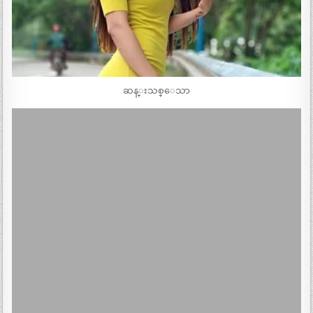
ဆန္းသစ္ေသာ