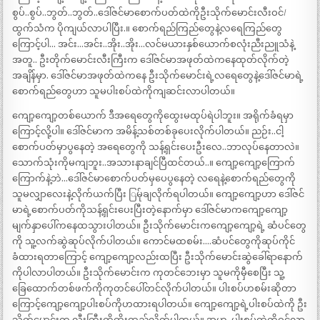
စွပ်..စွပ်..ဘွတ်..ဘွတ်..ဒေါ်ဇင်မာစောက်ပတ်ထဲကိုဦးသိုက်မောင်းလီးဝင်/
ထွက်သံက ပိုကျယ်လာပါပြီး.။ စောက်ရည်ကြည်တွေနဲ့လရေကြည်တွေ
ကြောင့်ပါ… အင်း…အင်း..အိုး..အိုး…လင်မယားနှစ်ယောက်စလုံးညီးညူသံနဲ့
အတူ.. ဦးတိုက်မောင်းလီးကြီးက ဒေါ်ဇင်မာအဖုတ်ထဲကနေထုတ်လိုက်တဲ့
အချိန်မှာ. ဒေါ်ဇင်မာအဖုတ်ထဲကနေ ဦးသိုက်မောင်းရဲ့လရေတွေနဲ့ဒေါ်ဇင်မာရဲ့
စောက်ရည်တွေဟာ သူမပါးစပ်ထဲကိုကျဆင်းလာပါတယ်။
ကျော့ကျော့တစ်ယောက် ဒီအရေတွေကိုထွေးမထုပ်ရဲပါဘူး။ အရိုက်ခံရမှာ
ကြောင့်လို့ပါ။ ဒေါ်ဇင်မာက အမိန့်သစ်တစ်ခုပေးလိုက်ပါတယ်။ ညဉ်း..ငါ့
စောက်ပတ်မှာပွနေတဲ့ အရေတွေကို သန့်ရှင်းပေးဦးလေ..ဘာလုပ်နေတာလဲ။
သောက်သုံးကိုမကျဘူး..အသားနာချင်ပြီထင်တယ်..။ ကျော့ကျော့ကြောက်
ကြောက်နဲ့ဘဲ…ဒေါ်ဇင်မာစောက်ပတ်မှပေပွနေတဲ့ လရေနဲ့စောက်ရည်တွေကို
သူမလျှာလေးနဲ့လိုက်ယက်ပြီး ြမ်ုချလိုက်ရပါတယ်။ ကျော့ကျော့ဟာ ဒေါ်ဇင်
မာရဲ့စောက်ပတ်ကိုသန့်ရှင်းပေးပြီးတဲ့နောက်မှာ ဒေါ်ဇင်မာကကျော့ကျော့
မျက်နှာပေါ်ကနေထသွားပါတယ်။ ဦးသိုက်မောင်းကကျော့ကျော့ရဲ့ ဆံပင်တွေ
ကို သူ့လက်ဆွဲဆုပ်လိုက်ပါတယ်။ ကောင်မထစမ်း….ဆံပင်တွေကိုဆုပ်ကိုင်
ခံထားရတာကြောင့် ကျော့ကျော့လည်းထပြီး ဦးသိုက်မောင်းဆွဲခေါ်ရာနောက်
ကိုပါလာပါတယ်။ ဦးသိုက်မောင်းက ကုတင်ဘေးမှာ သူမကိုမှီစေပြီး သူ့
ခြေထောက်တစ်ဖက်ကိုကုတင်ပေါ်တင်လိုက်ပါတယ်။ ပါးစပ်ဟစမ်းဆိုတာ
ကြောင့်ကျော့ကျော့ပါးစပ်ကိုဟထားရပါတယ်။ ကျော့ကျော့ရဲ့ပါးစပ်ထဲကို ဦး
သိုက်မောင်းက လီးကြီးကိုထိုးထည့်လိုက်ပါတယ်။ အဟု..ပါးစပ်ထဲကိုဝင်လာ