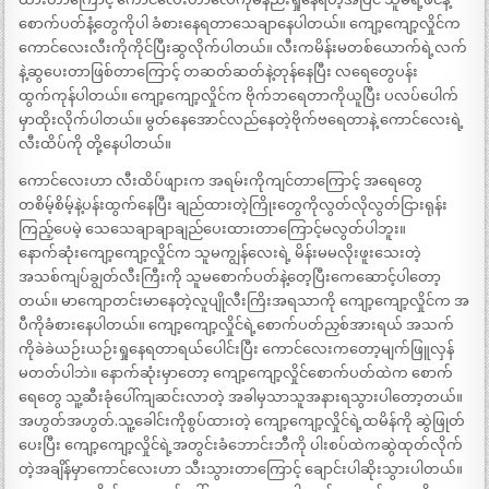
စောက်ပတ်နံ့တွေကိုပါ ခံစားနေရတာသေချာနေပါတယ်။ ကျော့ကျော့လှိုင်က
ကောင်လေးလီးကိုကိုင်ပြီးဆွလိုက်ပါတယ်။ လီးကမိန်းမတစ်ယောက်ရဲ့လက်
နဲ့ဆွပေးတာဖြစ်တာကြောင့် တဆတ်ဆတ်နဲ့တုန်နေပြီး လရေတွေပန်း
ထွက်ကုန်ပါတယ်။ ကျော့ကျော့လှိုင်က ဗိုက်ဘရေတာကိုယူပြီး ပလပ်ပေါက်
မှာထိုးလိုက်ပါတယ်။ မွတ်နေအောင်လည်နေတဲ့ဗိုက်ဗရေတာနဲ့ ကောင်လေးရဲ့
လီးထိပ်ကို တို့နေပါတယ်။
ကောင်လေးဟာ လီးထိပ်ဖျားက အရမ်းကိုကျင်တာကြောင့် အရေတွေ
တစိမ့်စိမ့်နဲ့ပန်းထွက်နေပြီး ချည်ထားတဲ့ကြိုးတွေကိုလွတ်လိုလွတ်ငြားရုန်း
ကြည့်ပေမဲ့ သေသေချာချာချည်ပေးထားတာကြောင့်မလွတ်ပါဘူး။
နောက်ဆုံးကျော့ကျော့လှိုင်က သူမကျွန်လေးရဲ့ မိန်းမမလိုးဖူးသေးတဲ့
အသစ်ကျပ်ချွတ်လီးကြီးကို သူမစောက်ပတ်နဲ့တေ့ပြီးကေဆောင့်ပါတော့
တယ်။ မာကျောတင်းမာနေတဲ့လူပျိုလီးကြိးအရသာကို ကျော့ကျော့လှိုင်က အ
ပီကိုခံစားနေပါတယ်။ ကျော့ကျော့လှိုင်ရဲ့စောက်ပတ်ညှစ်အားရယ် အသက်
ကိုခဲခဲယဉ်းယဉ်းရှုနေရတာရယ်ပေါင်းပြီး ကောင်လေးကတော့မျက်ဖြူလှန်
မတတ်ပါဘဲ။ နောက်ဆုံးမှာတော့ ကျော့ကျော့လှိုင်စောက်ပတ်ထဲက စောက်
ရေတွေ သူ့ဆီးခုံပေါ်ကျဆင်းလာတဲ့ အခါမှသာသူအနားရသွားပါတော့တယ်။
အဟွတ်အဟွတ်.သူ့ခေါင်းကိုစွပ်ထားတဲ့ ကျော့ကျော့လှိုင်ရဲ့ထမိန်ကို ဆွဲဖြုတ်
ပေးပြီး ကျော့ကျော့လှိုင်ရဲ့အတွင်းခံဘောင်းဘီကို ပါးစပ်ထဲကဆွဲထုတ်လိုက်
တဲ့အချိန်မှာကောင်လေးဟာ သီးသွားတာကြောင့် ချောင်းပါဆိုးသွားပါတယ်။