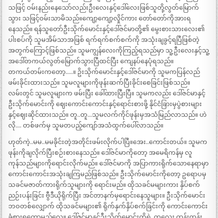
သဖြင့် ဝမ်းနည်းနေသော်လည်းဦးလေးနှင့်ဒေါ်လေးဖြစ်သူတို့လွတ်မြောက်
သွား သဖြင့်ဝမ်းသာမိသည်။ကျော့ကျော့လှိုင်ကား တော်တော်ကိုအားရ
နေသည်။ ရန်သူတော်ဦးသိုက်မောင်းနှင့်ဒေါ်ဇင်မာတို့၏ မွေးစားသားလေး၏
ပါးစပ်ကို သူမအိမ်သာအဖြစ် ရက်ရက်စက်စက်ကို အသုံးချခွင့်ရပြီဖြစ်တဲ့
အတွက်ကြောင့်ဖြစ်သည်။ သူမကျွန်လေးကိုကြည့်ရသည်မှာ သူ့ဦးလေးနှင့်သူ့
အဒေါ်တကယ်လွတ်မြောက်သွားပြီထင်ပြီး ကျေနပ်နေပုံရသည်။
တကယ်တမ်းကတော့…..။ ဥိးသိုက်မောင်းနှင့်ဒေါ်ဇင်မာကို သူမကပြန်လည်
ဖမ်းခိုင်းထားသည်။ သူမလူများကိုဖုန်းဆက်ပြီးခိုင်းစေခြင်းဖြစ်သည်။
လမ်းတွင် သူမလူများက ဖမ်းပြီး ခေါ်ထားပြီးပြီ။ သူမကလည်း ဒေါ်ဇင်မာနှင့်
ဦးသိုက်မောင်းကို ဈေးကောင်းကောင်းနှင့်ရောင်းစားဖို့ နိုင်ငံခြားမှပွဲစားများ
နှင့်ဈေးဆိုင်ထားသည်။ တူ..တူ…သူမလက်ကိုင်ဖုန်းမှအသံမြည်လာသည်။ ဟဲ
လို…. တစ်ဖက်မှ သူမတပည့်ကျော်အသံထွက်ပေါ်လာသည်။
ဟုတ်ကဲ့..မမ..မမခိုင်းတဲ့အတိုင်းဖမ်းလိုက်ပါပြီ။အေး..ကောင်းတယ်။ သူမက
ဖုန်းကိုချလိုက်ပြီးစဉ်းစားနေသည်။ ဒေါ်ဇင်မာကိုတော့ အမေရိကန်မှ လူ
ကုန်သည်များကိုရောင်းလိုက်မည်။ ဒေါ်ဇင်မာကို အပြာကားရိုက်သောနေရာမှာ
ကောင်းကောင်းအသုံးချကြမည်ဖြစ်သည်။ ဦးသိုက်မောင်းကိုတော့ ဥရောပမှ
သခင်မဇာတ်ကားရိုက်သူများကို ရောင်းမည်။ ထိုသခင်မများကား နှိပ်စက်
ညဉ်းပန်းခြင်း ဗွီဒီယိုရိုက်ပြီး အင်တာနက်မှရောင်းနေသူများ။ ဦးသိုက်မောင်း
ဘဝတစ်လျှောက် ထိုသခင်မများ၏ ရိုက်နှက်နှိပ်စက်ခြင်းကို ကောင်းကောင်း
ခံစားရတော့မည်လေ။ ဒေါ်ဇင်မာနှင်ဦးသိုက်မောင်းတို့ရဲ့ တူလေး ထွန်းထွန်း