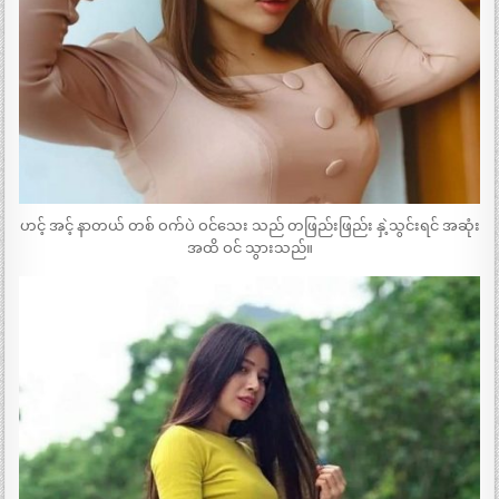
ဟင့် အင့် နာတယ် တစ် ဝက်ပဲ ဝင်သေး သည် တဖြည်းဖြည်း နှဲ့သွင်းရင် အဆုံး
အထိ ဝင် သွားသည်။