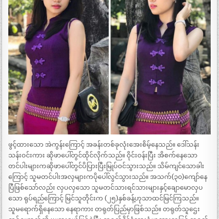
ဖွင့်ထားသော အဲကွန်းကြောင့် အခန်းတစ်ခုလုံးအေးစိမ့်နေသည်။ ဒေါ်သန်း
သန်းဝင်းကား ဆိုဖာပေါ်တွင်ထိုင်လိုက်သည်။ ဝိုင်းဝန်းပြီး အိစက်နေသော
တင်ပါးများကဆိုဖာပေါ်တွင်ပိပြားပြီးမြုပ်ဝင်သွားသည်။ သိမ်ကျင်သောခါး
ကြောင့် သူမတင်ပါးအလှများကပိုပေါ်လွင်သွားသည်။ အသက်(၃၀)ကျော်နေ
ပြီဖြစ်သော်လည်း လှပလှသော သူမတင်သားရင်သားများနှင့်ချောမောလှပ
သော ရုပ်ရည်ကြောင့် မြင်သူတိုင်းက (၂၅)နှစ်ခန့်ဟုသာထင်မြင်ကြသည်။
သူမရောက်ရှိနေသော နေရာကား တရုတ်ပြည်မှာဖြစ်သည်။ တရုတ်သူဌေး