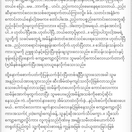
တယ်။ ပြော…မမ…ဘာကိစ္စ… ဟင်း..ညဉ်းကလည်းမေးနေရသေးတယ်…ညဉ်း
ဆီမှာကောင်လေးအသစ်တွေရောက်တယ်ကြားလို့။ ခ်ခ်..သတင်းအနံ့ခံက
ကောင်းတယ်နော်ငါ့အမက။ တော်ပါအေ..ညဉ်းကပစ္စည်းကောင်းလေးတွေဆို
ညဉ်းခိုင်းလို့ဝမှလွတ်ကြားလား။ သြော်…ဒါတော့ငါ့အမရယ်..တန်အောင်လို့
ပါ…။ ဟုတ်ပါပြီအေ..ဟုတ်ပါပြီ..ဘယ်တော့ပို့မှာလဲ…။ မကြာပါဘူးငါ့အမရဲ့
သူတို့ကို သခင်မတွေရဲ့အမိန့်နာခံတတ်အောင်သင်ပေးရသေးတာ။ ဟုတ်ပါပြီ
အေ…ညဉ်းလာရောင်းမဲ့နေ့ဖုန်းဆက်လိုက်.ဟုတ်ပြီလား..။ ဒေါ်သန်းသန်းဝင်း
ကားသူမကို ညူစူသံနှင့်ပြောပြီးဖုန်းချသွားလေသည်။ ဒေါ်သန်းသန်းဝင်းနှင့်
ဖုန်းပြောပြိးနောက် ကျော့ကျော့လှိုင်ကား သူမဖင်ကိုကောင်လေးယက်တာကို
(၅)မိနစ်ခန့်ဆက်ပြီးအရသာယူနေလိုက်သေးသည်။
ထို့နောက်စောက်ပတ်ကိုပြန်ယက်ခိုင်းပြီးတစ်ချီပြီးသွားသောအခါ သူမ
အနည်းငယ်အားရသွားသည်။ ဆီးအိမ်ထဲမှကျင်သလိုလိုဖြစ်လာသည်။
သေးပေါက်ချင်လာသဖြင့် ထမိန်ကိုဟပေးလိုက်သည်။ ကောင်လေးကား
ထမိန်အောက်မှထွက်လာပြီး သူမပေးမည့်အမိန့်အသစ်ကိုစောင့်ဆိုင်း
နေသည်။ ကဲ..ဟိုကောင်နားတော့ အိမ်သာထဲလိုက်ခဲ့…နင့်ပါးစပ်ကိုငါဆေးပေး
မယ်.. ကောင်လေးကား မျက်နှာငယ်လေးနှင့်ဖြစ်နေသည်။ ကျော့ကျော့လှိုင်
ကားအသက်(၂၀)ကျော်ကျော်ခန့်..သူနှင့်ဆိုအသက်သိပ်မကွာ..။ သို့သော်
ကျော့ကျော့လှိုင်ကား လူကုန်သည်ဂိုဏ်းမှ အမျိုးသမီးတစ်ယောက်ပီပီ
တရုတ်ပြည်တွင် သူ့ကိုရောင်းစားရန် ကျွန်အဖြစ် ဝယ်ယူထားခြင်းဖြစ်