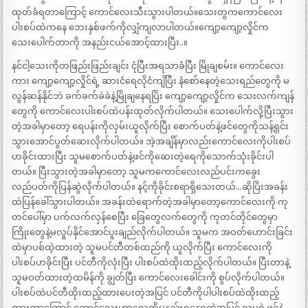
ထုတ်ခံရတာကြောင့် ကောင်လေးသီးသွားပါတယ်။သေးတွကကောင်လေး
ပါးစပ်ထဲကနေ ဘေးနှစ်ဖက်ကိုလျှံကျလာပါတယ်။ကျော့ကျော့လှိုင်က
သေးပေါက်တာကို အနည်းငယ်အောင့်ထားပြီး..။
နင်ငါ့သေးကိုတဖြည်းဖြည်းချင်း ငုံပြီးအရသာခံပြီး မြိုချစမ်း။ ကောင်လေး
ကား ကျော့ကျော့လှိုင်ရဲ့ ဆားငံရေလိုငံကျိပြီး နံစော်နေတဲ့သေးရည်တွေကို မ
လွန်ဆန်နိုင်ဘဲ ခက်ခက်ခဲခဲနဲ့မြိုချနေရပြိး ကျော့ကျော့လှိုင်က သေးလက်ကျန်
တွေကို ကောင်လေးပါးစပ်ထဲပန်းထုတ်လိုက်ပါတယ်။ သေးပေါက်လို့ပြီးသွား
တဲ့အခါမှာတော့ ရေပန်းကိုလှမ်းယူလိုက်ပြီး စောက်ပတ်နဲ့ဖင်တွေကိုသန့်ရှင်း
သွားအောင်ပွတ်ဆေးလိုက်ပါတယ်။ အဲ့အချိန်မှာလည်းကောင်လေးကိုပါးစပ်
ဟခိုင်းထားပြီး သူမစောက်ပတ်နဲ့ဖင်ကိုဆေးတဲ့ရေကိုသောက်သုံးခိုင်းပါ
တယ်။ ပြီးသွားတဲ့အခါမှာတော့ သူမကကောင်လေးလည်ပင်းကခွေး
လည်ပတ်ကိုပြန်ဆွဲလိုက်ပါတယ်။ နင့်ကိုခိုင်းစရာရှိသေးတယ်…ဆိုပြိးအခန်း
ထဲပြန်ခေါ်သွားပါတယ်။ အခန်းထဲရောက်တဲ့အခါမှာတော့ကောင်လေးကို ကု
တင်ပေါ်မှာ ပက်လက်လှန်စေပြီး ခြေတွေလက်တွေကို ကုတင်တိုင်တွေမှာ
ကြိုးတွေနဲ့မလှုပ်နိုင်အောင်ပူးချည်လိုက်ပါတယ်။ သူမက အဝတ်ဟောင်းခြင်း
ထဲမှာပစ်ထဲ့ထားတဲ့ သူမပင်တီတစ်ထည်ကို ယူလိုက်ပြီး ကောင်လေးကို
ပါးစပ်ဟခိုင်းပြီး ပင်တီကိုလုံးပြီး ပါးစပ်ထဲထိုးထည့်လိုက်ပါတယ်။ ပြီးတာနဲ့
သူမဝတ်ထားတဲ့ထမိန်ကို ချွတ်ပြီး ကောင်လေးခေါင်းကို စွပ်လိုက်ပါတယ်။
ပါးစပ်ထဲပင်တီထိုးထည့်ထားပေးတဲ့အပြင် ပင်တီကိုပါပါးစပ်ထဲထိုးထည့်
ထားတာကြောင့် ကောင်လေးဟာလေကိုမနည်းရှုနေရတဲ့အပြင် သူမရဲ့ဖင်နဲ့