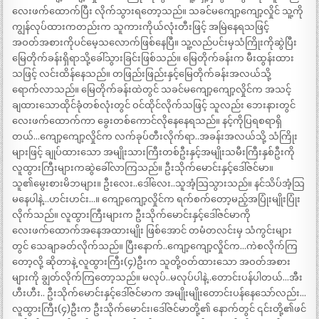
လေးဖက်ထောက်ပြီး လိုက်သွားရတော့သည်။ သခင်မကျော့ကျော့လှိုင် သူ့ကို
ကျွန်လုပ်ထားကတည်းက သူကားကိုယ်လုံးတီးဖြင့် အမြဲနေရသဖြင့်
အဝတ်အစားကိုပင်မေ့သလောက်ဖြစ်နေပြီ။ သူ့လည်ပင်းမှသံကြိုးကိုဆွဲပြီး
မြေတိုက်ခန်းရှိရာသို့ခေါ်သွားခြင်းဖြစ်သည်။ မြေတိုက်ခန်းက မီးထွန်းထား
သဖြင့် လင်းထိန်နေသည်။ တဖြည်းဖြည်းနှင့်မြေတိုက်ခန်းအလယ်သို့
ရောက်လာသည်။ မြေတိုက်ခန်းထဲတွင် သခင်မကျော့ကျော့လှိုင်က အသင့်
ချထားသောထိုင်ခုံတစ်လုံးတွင် ဝင်ထိုင်လိုက်သဖြင့် သူလည်း ဘေးနားတွင်
လေးဖက်ထောက်ကာ ခွေးတစ်ကောင်လိုနေနေရသည်။ နင့်ကိုပြရစရာရှိ
တယ်…ကျော့ကျော့လှိုင်က လက်ခုပ်တီးလိုက်ရာ..အခန်းအလယ်သို့ သံကြိုး
များဖြင့် ချုပ်ထားသော အမျိုးသားကြီးတစ်ဦးနှင့်အမျိုးသမီးကြီးနှစ်ဦးကို
လူထွားကြီးများကဆွဲခေါ်လာကြသည်။ ဦးသိုက်မောင်းနှင့်ဒေါ်ဇင်မာ။
သူ၏မွေးစားမိဘများ။ ဦးလေး..ဒေါ်လေး..သူအံ့သြသွားသည်။ နင်သိပ်အံ့သြ
မနေပါနဲ့…ဟင်းဟင်း…။ ကျော့ကျော့လှိုင်က ရက်စက်တော့မည့်အပြုံးမျိုးပြုံး
လိုက်သည်။ လူထွားကြီးများက ဦးသိုက်မောင်းနှင့်ဒေါ်ဇင်မာကို
လေးဖက်ထောက်အနေအထားမျိုး ဖြစ်အောင် တမံတလင်းမှ သံကွင်းများ
တွင် သေချာခတ်လိုက်သည်။ ပြီးနောက်..ကျော့ကျော့လှိုင်က…ကဲစလိုက်ကြ
တော့လို့ ဆိုတာနဲ့ လူထွားကြီး(၄)ဦးက သူတို့ဝတ်ထားသော အဝတ်အစား
များကို ချွတ်လိုက်ကြတော့သည်။ မလုပ်..မလုပ်ပါနဲ့..တောင်းပန်ပါတယ်…အီး
ဟီးဟီး.. ဦးသိုက်မောင်းနှင့်ဒေါ်ဇင်မာက အမျိုးမျိုးတောင်းပန်နေသော်လည်း…
လူထွားကြီး(၄)ဦးက ဦးသိုက်မောင်း၊ဒေါ်ဇင်မာတို့၏ နောက်တွင် ၎င်းတို့၏ဖင်