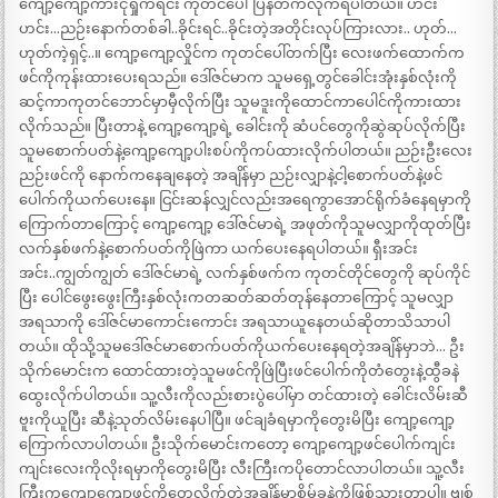
ကျော့ကျော့ကားငိုရှိုက်ရင်း ကုတင်ပေါ်ပြန်တက်လိုက်ရပါတယ်။ ဟင်း
ဟင်း…ညဉ်းနောက်တစ်ခါ..ခိုင်းရင်..ခိုင်းတဲ့အတိုင်းလုပ်ကြားလား.. ဟုတ်…
ဟုတ်ကဲ့ရှင့်..။ ကျော့ကျော့လှိုင်က ကုတင်ပေါ်တက်ပြီး လေးဖက်ထောက်က
ဖင်ကိုကုန်းထားပေးရသည်။ ဒေါ်ဇင်မာက သူမရှေ့တွင်ခေါင်းအုံးနှစ်လုံးကို
ဆင့်ကာကုတင်ဘောင်မှာမှီလိုက်ပြီး သူမဒူးကိုထောင်ကာပေါင်ကိုကားထား
လိုက်သည်။ ပြီးတာနဲ့ ကျော့ကျော့ရဲ့ ခေါင်းကို ဆံပင်တွေကိုဆွဲဆုပ်လိုက်ပြီး
သူမစောက်ပတ်နဲ့ကျော့ကျော့ပါးစပ်ကိုကပ်ထားလိုက်ပါတယ်။ ညဉ်းဦးလေး
ညဉ်းဖင်ကို နောက်ကနေချနေတဲ့ အချိန်မှာ ညဉ်းလျှာနဲ့ငါ့စောက်ပတ်နဲ့ဖင်
ပေါက်ကိုယက်ပေးနေ။ ငြင်းဆန်လျှင်လည်းအရေကွာအောင်ရိုက်ခံနေရမှာကို
ကြောက်တာကြောင့် ကျော့ကျော့ ဒေါ်ဇင်မာရဲ့ အဖုတ်ကိုသူမလျှာကိုထုတ်ပြီး
လက်နှစ်ဖက်နဲ့စောက်ပတ်ကိုဖြဲကာ ယက်ပေးနေရပါတယ်။ ရှီးအင်း
အင်း..ကျွတ်ကျွတ် ဒေါ်ဇင်မာရဲ့ လက်နှစ်ဖက်က ကုတင်တိုင်တွေကို ဆုပ်ကိုင်
ပြီး ပေါင်ဖွေးဖွေးကြီးနှစ်လုံးကတဆတ်ဆတ်တုန်နေတာကြောင့် သူမလျှာ
အရသာကို ဒေါ်ဇင်မာကောင်းကောင်း အရသာယူနေတယ်ဆိုတာသိသာပါ
တယ်။ ထိုသို့သူမဒေါ်ဇင်မာစောက်ပတ်ကိုယက်ပေးနေရတဲ့အချိန်မှာဘဲ… ဦး
သိုက်မောင်းက ထောင်ထားတဲ့သူမဖင်ကိုဖြဲပြီးဖင်ပေါက်ကိုတံတွေးနဲ့ထွီခနဲ
ထွေးလိုက်ပါတယ်။ သူ့လီးကိုလည်းစားပွဲပေါ်မှာ တင်ထားတဲ့ ခေါင်းလိမ်းဆီ
ဗူးကိုယူပြီး ဆီနဲ့သုတ်လိမ်းနေပါပြီ။ ဖင်ချခံရမှာကိုတွေးမိပြီး ကျော့ကျော့
ကြောက်လာပါတယ်။ ဦးသိုက်မောင်းကတော့ ကျော့ကျော့ဖင်ပေါက်ကျင်း
ကျင်းလေးကိုလိုးရမှာကိုတွေးမိပြီး လီးကြီးကပိုတောင်လာပါတယ်။ သူ့လီး
ကြီးကကျော့ကျော့ဖင်ကိုတေ့လိုက်တဲ့အချိန်မှာစိမ့်ခနဲကိုဖြစ်သွားတာပါ။ ဗျစ်