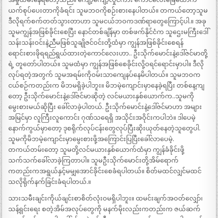
ယက်စုပ်ပေးတာကိုခံရင်း သူမဘဝကိုစဉ်းစားနေပါတယ်။ တကယ်တော့သူမ
ဒီလိုရက်စက်တတ်သွားတာဟာ သူမငယ်ဘဝကဒဏ်ရာတွေကြောင့်ပါ.။ အခု
သူမကျွန်အဖြစ်ခိုင်းစေပြီး နောင်တစ်ချိန်မှာ တစ်ဖက်နိုင်ငံက သူဌေးမကြီးဒေါ်
သန်းသန်းဝင်းနဲ့ညီမဖြစ်သူချိုဇင်ဝင်းတို့ထံမှာ ကျွန်အဖြစ်ခိုင်းစေရန်
ရောင်းစားဖိုရရည်ရွယ်ထားတဲ့ကောင်လေးဟာ.. ဦးသိုက်မောင်းနဲ့ဒေါ်ဇင်မာတို့
ရဲ့ တူတော်ပါတယ်။ သူမထံမှာ ကျွန်အဖြစ်စေခိုင်းလို့ဝရင်ရောင်းမှာပါ။ ဒီလို
လုပ်ရတဲ့အတွက် သူမအရမ်းကိုဝမ်းသာကျေနပ်နေမိပါတယ်။ သူမဘဝက
ငယ်စဉ်ကတည်းက မိဘမရှိခဲ့ပါဘူး။ မိဘမဲ့ကျောင်းမှာနေခဲ့ရပြီး တစ်နေ့ကျ
တော့ ဦးသိုက်မောင်းနဲ့ဒေါ်ဇင်မာဆိုတဲ့ လင်မယားနှစ်ယောက်က..သူမကို
မွေးစားမယ်ဆိုပြီး ခေါ်လာခဲ့ပါတယ်. ဦးသိုက်မောင်းနဲ့ဒေါ်ဇင်မာဟာ အများ
အမြင်မှာ လူကြီးလူကောင်း ဂုဏ်သရေရှိ အသိုင်းအဝိုင်းကပါဘဲ။ ဒါပေမဲ့
နောက်ကွယ်မှာတော့ ဒုစရိုက်လုပ်ငန်းတွေလုပ်ပြီးဆိုးယုတ်နေတဲ့သူတွေပါ.
သူမကိုမိဘမဲ့ကျောင်းမှာမွေးစားဖို့အကြောင်းပြပြီးခေါ်လာပေမဲ့.
တကယ်တမ်းတော့ သူမတို့လင်မယားနှစ်ယောက်ထံမှာ ကျွန်ခံခိုင်းဖို့
သက်သက်ခေါ်လာခဲ့ကြတာပါ။ သူမဦးသိုက်မောင်းတို့အိမ်ရောက်
ကတည်းကအရွယ်နှင့်မမျှအောင်ခိုင်းစေခံရပါတယ်။ စိတ်မထင်လျှင်မထင်
သလိုရိုက်နက်ခြင်းခံရပါတယ်.။
သားသမီးချင်းကိုယ်ချင်းစာစိတ်လုံးဝမရှိပါဘူး။ ထမင်းချက်အဝတ်လျှော်၊
သန့်ရှင်းရေး စတဲ့အိမ်အလုပ်တွေကို မနက်မိုးလည်းကတည်းက ဇယ်ဆက်