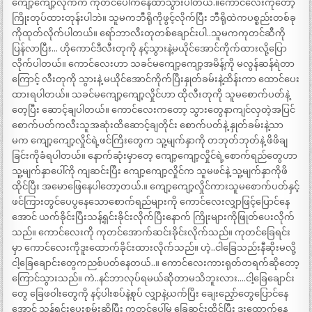
ကျော့ကျော့လိုက်က ကုတင်ပေါ်ကနေထာသွားပါတယ်.။ကောင်လေးကိုတော့
ကြိုးတုပ်ထားတုန်းပါဘဲ။ သူမကဘီရိုကိုဖွင့်လိုက်ပြီး ဘီရိုထဲကပစ္စည်းတစ်ခု
ကိုထုတ်လိုက်ပါတယ်။ ရော်ဘာလီးတုတစ်ချောင်းပါ..သူမကကုတင်ဆီကို
ပြန်လာပြီး… ဟိုကောင်ဒီလီးတုကို နင့်သွားနဲ့မယိုင်အောင်ကိုက်ထားလို့ပြော
လိုက်ပါတယ်။ ကောင်လေးဟာ သခင်မကျော့ကျော့အမိန့်ကို မလွန်ဆန်ရဲတာ
ကြောင့် လီးတုကို သွားနဲ့ မယိုင်အောင်ကိုက်ပြီးနှုတ်ခမ်းနဲ့ထိန်းကာ ထောင်ပေး
ထားရပါတယ်။ သခင်မကျော့ကျော့လှိုင်ဟာ ထိုလီးတုကို သူမစောက်ပတ်နဲ့
တေ့ပြီး ဆောင့်ချပါတယ်။ ကောင်လေးကတော့ သွားတွေနာကျင်လှတဲ့အပြင်
စောက်ပတ်ကလီးသူအဆုံးထိဆောင့်ချတိုင်း စောက်ပတ်နဲ့ နှုတ်ခမ်းနဲ့သာ
မက ကျော့ကျော့လှိုင်ရဲ့ဖင်ကြိးတွေက သူ့မျက်နှာကို တဘုတ်ဘုတ်နဲ့ ဖိဖိချ
ခြင်းကိုခံရပါတယ်။ နောက်ဆုံးမှာတေ့ ကျော့ကျော့လှိုင်ရဲ့စောက်ရည်တွေဟာ
သူ့မျက်နှာပေါ်ကို ကျဆင်းပြီး ကျော့ကျော့လှိုင်က သူမဖင်နဲ့ သူ့မျက်နှာကိုဖိ
ထိုင်ပြီး အမောဖြေနေပါတော့တယ်.။ ကျော့ကျော့လှိုင်ကားသူမစောက်ပတ်နှင့်
ဖင်ကြားတွင်ပေပွနေသောစောက်ရည်များကို ကောင်လေးလျှာဖြင့်ပြောင်နေ
အောင် ယက်ခိုင်းပြီးသန့်ရှင်းခိုင်းလိုက်ပြီးနောက် ကြိုးများကိုဖြုတ်ပေးလိုက်
သည်။ ကောင်လေးကို ကုတင်အောက်ဆင်းခိုင်းလိုက်သည်။ ကုတင်ခြေရင်း
မှာ ကောင်လေးကိုဒူးထောက်ခိုင်းထားလိုက်သည်။ ဟဲ့..ငါခြေသည်းနီဆိုးမလို့
ငါ့ခြေချောင်းတွေကညစ်ပတ်နေတယ်..။ ကောင်လေးကားရုတ်တရက်ဆိုတော့
ကြောင်သွားသည်။ ကဲ..နင်ဘာလုပ်ရမယ်ဆိုတာမသိဘူးလား….ငါ့ခြေချောင်း
တွေ ခြေဖဝါးတွေကို နင့်ပါးစပ်နဲ့စုပ် လျှာနဲ့ယက်ပြိး ချေးညှော်တွေပြောင်နေ
အောင် သန့်ရှင်းပေးစမ်းဆိုပြီး ကုတင်ပေါ်မှ ခြေဆင်းထိုင်ပြီး ဒူးထောက်နေ