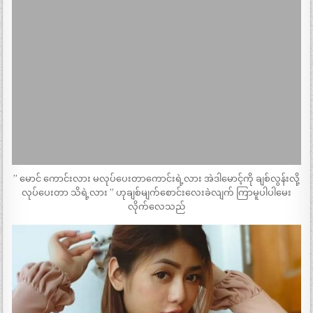
” မောင် ကောင်းလား မလုပ်ပေးတာကောင်းရဲ့လား အဲဒါမောင့်ကို ချစ်လွန်းလို့
လုပ်ပေးတာ သိရဲ့လား ” ဟုချစ်မျက်စောင်းလေးခဲလျက် ကြာမူပါပါမေး
လိုက်လေသည်