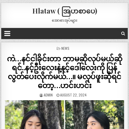
Hlataw ( အြပာစာပေ)
အောစာအုပ်များ
POSTED
NEWS
IN
ကဲ…နင်ငါခိုင်းတာ ဘာမဆိုလုပ်မယ်ဆို
ရင်..နင့်ဦးလေးနဲ့နင့်ဒေါ်လေးကို ပြန်
လွတ်ပေးလိုက်မယ်…။ မလုပ်ဖူးဆိုရင်
တော့…ဟင်းဟင်း
ADMIN
AUGUST 22, 2024