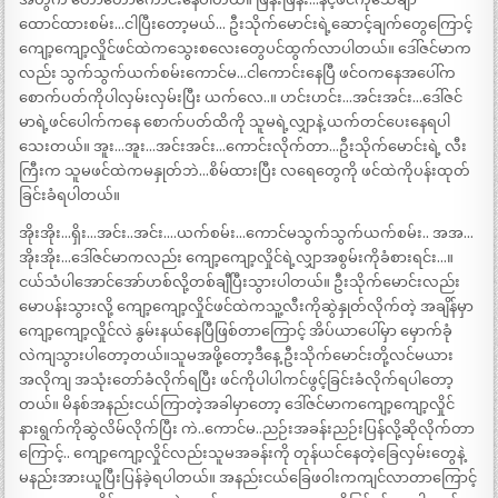
ထောင်ထားစမ်း…ငါပြီးတော့မယ်… ဦးသိုက်မောင်းရဲ့ဆောင့်ချက်တွေကြောင့်
ကျော့ကျော့လှိုင်ဖင်ထဲကသွေးစလေးတွေပင်ထွက်လာပါတယ်။ ဒေါ်ဇင်မာက
လည်း သွက်သွက်ယက်စမ်းကောင်မ…ငါကောင်းနေပြီ ဖင်ဝကနေအပေါ်က
စောက်ပတ်ကိုပါလှမ်းလှမ်းပြီး ယက်လေ..။ ဟင်းဟင်း…အင်းအင်း…ဒေါ်ဇင်
မာရဲ့ဖင်ပေါက်ကနေ စောက်ပတ်ထိကို သူမရဲ့လျှာနဲ့ ယက်တင်ပေးနေရပါ
သေးတယ်။ အူး…အူး…အင်းအင်း…ကောင်းလိုက်တာ…ဦးသိုက်မောင်းရဲ့ လီး
ကြီးက သူမဖင်ထဲကမနှုတ်ဘဲ…စိမ်ထားပြီး လရေတွေကို ဖင်ထဲကိုပန်းထုတ်
ခြင်းခံရပါတယ်။
အိုးအိုး…ရှိး…အင်း..အင်း….ယက်စမ်း…ကောင်မသွက်သွက်ယက်စမ်း.. အအ…
အိုးအိုး…ဒေါ်ဇင်မာကလည်း ကျော့ကျော့လှိုင်ရဲ့လျှာအစွမ်းကိုခံစားရင်း…။
ငယ်သံပါအောင်အော်ဟစ်လို့တစ်ချီပြီးသွားပါတယ်။ ဦးသိုက်မောင်းလည်း
မောပန်းသွားလို့ ကျော့ကျော့လှိုင်ဖင်ထဲကသူ့လီးကိုဆွဲနှုတ်လိုက်တဲ့ အချိန်မှာ
ကျော့ကျော့လှိုင်လဲ နွမ်းနယ်နေပြီဖြစ်တာကြောင့် အိပ်ယာပေါ်မှာ မှောက်ခုံ
လဲကျသွားပါတော့တယ်။သူမအဖို့တော့ဒီနေ့ ဦးသိုက်မောင်းတို့လင်မယား
အလိုကျ အသုံးတော်ခံလိုက်ရပြီး ဖင်ကိုပါပါကင်ဖွင့်ခြင်းခံလိုက်ရပါတော့
တယ်။ မိနစ်အနည်းငယ်ကြာတဲ့အခါမှာတော့ ဒေါ်ဇင်မာကကျော့ကျော့လှိုင်
နားရွက်ကိုဆွဲလိမ်လိုက်ပြီး ကဲ..ကောင်မ..ညဉ်းအခန်းညဉ်းပြန်လို့ဆိုလိုက်တာ
ကြောင့်.. ကျော့ကျော့လှိုင်လည်းသူမအခန်းကို တုန်ယင်နေတဲ့ခြေလှမ်းတွေနဲ့
မနည်းအားယူပြီးပြန်ခဲ့ရပါတယ်။ အနည်းငယ်ခြေဖဝါးကကျင်လာတာကြောင့်