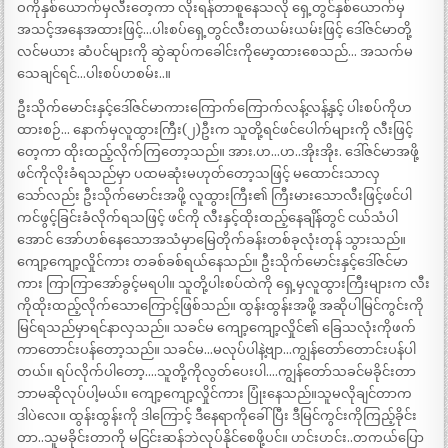
ဝကိုနှစ်ယောက်မှလီးတေ့ကာ လိုးရန်တာစူနေသလို ရှေ့တွင်နှစ်ယောက်မှ
အသင့်အနေအထားဖြင့်…ပါးစပ်ရှေ့တွင်လီးတယမ်းယမ်းဖြင့် ဒေါ်ဇင်မာတို့
လင်မယား ဆံပင်များကို ဆွဲဆုပ်ကခေါင်းကိုမော့ထားစေသည်… အသက်မ
သေချင်ရင်…ပါးစပ်ဟစမ်း..။
ဦးသိုက်မောင်းနှင့်ဒေါ်ဇင်မာကားကြောက်ကြောက်လန့်လန့်နှင့် ပါးစပ်ကိုဟ
ထားစဉ်… နောက်မှလူထွားကြီး(၂)ဦးက သူတို့ရင်ဖင်ပေါက်များကို လီးဖြင့်
တေ့ကာ ထိုးထည့်လိုက်ကြတော့သည်။ အား.ဟ…ဟ..အိုးအိုး. ဒေါ်ဇင်မာအဖို့
ဖင်ကိုလိုးခံရသည်မှာ ပထမဆုံးမဟုတ်တော့သဖြင့် မထောင်းသာလှ
သော်လည်း ဦးသိုက်မောင်းအဖို့ လူထွားကြီး၏ ကြီးမားသောလီးဖြင့်ဖင်ပါ
ကင်ဖွင့်ခြင်းခံလိုက်ရသဖြင့် ဖင်ကို လီးနှင့်ထိုးထည့်နေချိန်တွင် ငယ်သံပါ
အောင် အော်ဟစ်နေသောအသံမှာမြေတိုက်ခန်းတစ်ခုလုံးတုန် သွားသည်။
ကျော့ကျော့လှိုင်ကား တခစ်ခစ်ရယ်နေသည်။ ဦးသိုက်မောင်းနှင့်ဒေါ်ဇင်မာ
ကား ကြာကြာအော်ခွင့်မရပါ။ သူတို့ပါးစပ်ထဲကို ရှေ့မှလူထွားကြီးများက လီး
ကိုထိုးထည့်လိုက်သောကြောင့်ဖြစ်သည်။ ထွန်းထွန်းအဖို့ အဆိုပါမြင်ကွင်းကို
မြင်ရသည်မှာရင်နာလှသည်။ သခင်မ ကျော့ကျော့လှိုင်၏ ခြေသလုံးကိုဖက်
ကာတောင်းပန်တော့သည်။ သခင်မ…မလုပ်ပါနဲ့ဗျာ…ကျွန်တော်တောင်းပန်ပါ
တယ်။ ရပ်လိုက်ပါတော့….သူတို့ကိုလွတ်ပေးပါ….ကျွန်တော်သခင်မခိုင်းတာ
ဘာမဆိုလုပ်ပါ့မယ်။ ကျော့ကျော့လှိုင်ကား ပြုံးနေသည်။သူမလိုချင်တာက
ဒါပဲလေ။ ထွန်းထွန်းကို ဒါကြောင့် ဒီနေရာကိုခေါ်ပြီး ဒီမြင်ကွင်းကိုကြည့်ခိုင်း
တာ..သူမခိုင်းတာကို မငြင်းဆန်ဘဲလုပ်နိုင်စေဖို့ပင်။ ဟင်းဟင်း..တကယ်ပြော