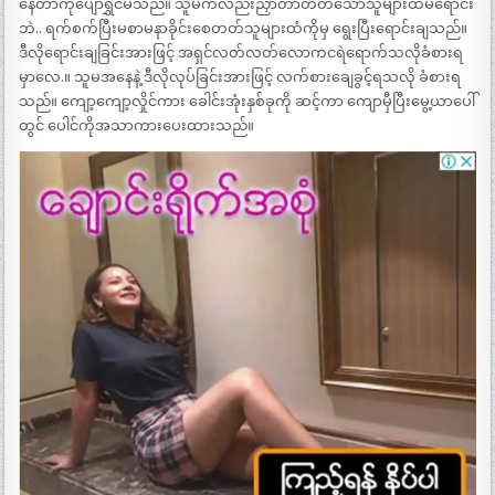
နေတာကိုပျော်ရွှင်မိသည်။ သူမကလည်းညှာတာတတ်သောသူများထံမရောင်း
ဘဲ.. ရက်စက်ပြီးမစာမနာခိုင်းစေတတ်သူများထံကိုမှ ရွေးပြီးရောင်းချသည်။
ဒီလိုရောင်းချခြင်းအားဖြင့် အရှင်လတ်လတ်လောကငရဲရောက်သလိုခံစားရ
မှာလေ.။ သူမအနေနဲ့ ဒီလိုလုပ်ခြင်းအားဖြင့် လက်စားချေခွင့်ရသလို ခံစားရ
သည်။ ကျော့ကျော့လှိုင်ကား ခေါင်းအုံးနှစ်ခုကို ဆင့်ကာ ကျောမှီပြီးမွေ့ယာပေါ်
တွင် ပေါင်ကိုအသာကားပေးထားသည်။