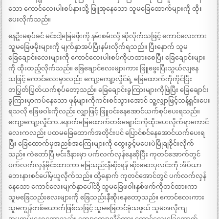
သော ကောင်လေးပါးစပ်နားသို့ ဖြူအုနေသော သူမခြေထောက်များကို ထိုး
ပေးလိုက်သည်။
နေဦးမစုပ်ခင် မင်းငါ့ခြေမဖိုးကို နမ်းစမ်းလို့ ဆိုလိုက်သဖြင့် ကောင်လေးကား
သူမခြေဖမိုးများကို မျက်နှာအပ်ပြီးနမ်းလိုက်ရသည်။ ပြီးနောက် သူမ
ခြေချောင်းလေးများကို ကောင်လေးပါးစပ်ကိုဟထားစေပြီး ခြေချောင်းများ
ကို ထိုးထည့်လိုက်သည်။ ခြေချောင်လေးများကား ဖြူဖွေးပြီးသွယ်လျနေ
သဖြင့် ကောင်လေးမှာလည်း ကျော့ကျော့လှိုင်ရဲ့ ခြေထောက်ကိုကိုင်ပြီး
တပြွတ်ပြွတ်ယက်စုပ်တော့သည်။ ခြေချောင်းခွကြားများကိုဖြဲပြီး ခြေချောင်း
ခွကြားမှာကပ်နေသော ဖုန်များကိုကင်းစင်သွားအောင် သူ့လျှာဖြင့်သန့်ရှင်းပေး
ရသလို ခြေဖဝါးကိုလည်း လျှာဖြင့် ဖြူဝင်းနေအောင်ယက်စုပ်ပေးရသည်။
ကျော့ကျော့လှိုင်က..နောက်ခြေထောက်တစ်ချောင်းကိုထိုးပေးလိုက်ရာကောင်
လေးကလည်း ပထမခြေထောက်အတိုင်းပင် ပြောင်စင်နေအောင်ယက်ပေးရ
ပြီး ခြေထောက်မှအညစ်အကြေးများကို ထွေးခွင့်မပေးပဲမြိုချခိုင်းလိုက်
သည်။ ကဲတော်ပြီ မင်းဒီနားမှာ ပက်လက်လှန်နေဆိုပြီး ကုတင်အောက်တွင်
ပက်လက်လှန်ခိုင်းထားကာ ခြေသည်းနီဆိုးရန် ဆိုးဆေးပုလင်းကို အိပ်ယာ
ဘေးနားစင်ပေါ်မှယူလိုက်သည်။ ထို့နောက် ကုတင်အောင်တွင် ပက်လက်လှန်
နေသော ကောင်လေးမျက်နှာပေါ်သို့ သူမခြေဖဝါးနှစ်ဖက်ကိုတင်ထားကာ
သူမခြေသည်းလေးများကို ခြေသည်းနီဆိုးနေတော့သည်။ ကောင်လေးကား
သူမကျွန်တစ်ယောက်ဖြစ်သဖြင့် သူမခြေတင်ခုံသဖွယ် သူမအလိုကျ
အမှုထမ်းနေရတော့သည်။ ကျော့ကျော့လှိုင်ကား ကောင်လေးခြေထောက်