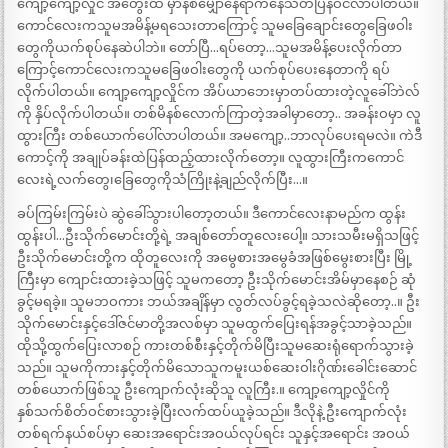
ကျော့ကျော့လှိုင် အတွေးထဲ မှာနစ်မျှောနေရာကနေသတိပြန်ဝင်လာပါတယ်။
ကောင်လေးကသူမအမိန့်မရသေးတာကြောင့် သူမခြေချောင်းတွေခြေဖဝါး
တွေကိုယက်စုပ်နေဆဲပါဘဲ။ တော်ပြီ…ရပ်တော့…သူမအမိန့်ပေးလိုက်တာ
ကြောင့်ကောင်လေးကသူမခြေဖဝါးတွေကို ယက်စုပ်ပေးနေတာကို ရပ်
လိုက်ပါတယ်။ ကျော့ကျော့လှိုင်က အိပ်ယာဘေးမှာတပ်ထားတဲ့လူခေါ်ဘဲလ်
ကို နှိပ်လိုက်ပါတယ်။ တစ်မိနစ်လောက်ကြာတဲ့အခါမှာတော့.. အခန်းဝမှာ လူ
ထွားကြီး တစ်ယောက်ပေါ်လာပါတယ်။ အမကျော့..ဘာလုပ်ပေးရမလဲ။ ကဲဒီ
ကောင့်ကို အချုပ်ခန်းထဲပြန်ထည့်ထားလိုက်တော့။ လူထွားကြီးကကောင်
လေးရဲ့လက်တွေ၊ခြေတွေကိုသံကြိုးနဲ့ချည်လိုက်ပြီး…။
ခပ်ကြမ်းကြမ်းပဲ ဆွဲခေါ်သွားပါတော့တယ်။ ဒီကောင်လေးနာမည်က ထွန်း
ထွန်းပါ…ဦးသိုက်မောင်းတို့ရဲ့ အချစ်တော်တူလေးပေါ့။ သားသမီးမရှိသဖြင့်
ဦးသိုက်မောင်းတို့က ထိုတူလေးကို အမွေစားအမွေခံအဖြစ်မွေးစားပြီး မြို့
ကြီးမှာ ကျောင်းထားခဲ့သဖြင့် သူမကတော့ ဦးသိုက်မောင်းအိမ်မှာနေစဉ် ဆုံ
ခွင့်မရခဲ့။ သူမဘဝကား ဘယ်အချိန်မှာ လွတ်လပ်ခွင့်ရခဲ့သလဲဆိုတော့..။ ဦး
သိုက်မောင်းနှင့်ဒေါ်ဇင်မာတို့အလစ်မှာ သူမထွက်ပြေးရန်အခွင့်သာခဲ့သည်။
ထိုသို့ထွက်ပြေးလာစဉ် ကားတစ်စီးနှင့်တိုက်မိပြီးသူမဆေးရုံရောက်သွားခဲ့
သည်။ သူမကိုကားနှင့်တိုက်မိသောသူကမူးယစ်ဆေးဝါးဂိုဏ်းခေါင်းဆောင်
တစ်ယောက်ဖြစ်သူ ဦးကျောက်လုံးဆိုသူ လူကြီး.။ ကျော့ကျော့လှိုင်ကို
နှစ်သက်စိတ်ဝင်စားသွားခဲ့ပြီးလက်ထပ်ယူခဲ့သည်။ ဒီလိုနဲ့ ဦးကျောက်လုံး
တစ်ရက်နယ်စပ်မှာ ဆေးအရောင်းအဝယ်လုပ်ရင်း သူနှင့်အရောင်း အဝယ်