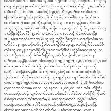
အောင်လုပ်ရတာပါ။ဒေါ်ဇင်မာရဲ့ပင်တီတွေကအစလျှော်ပေးရတာပါ။ လျှော်ရ
တာမှ ဖြူဖွေးနေအောင်လျှော်ပေးရပြီး။ လျှော်တာမပြောင်ရင်..သူမပါးစပ်ကို
ဟခိုင်းပြီး ဒေါ်ဇင်မာက အဝတ်ကိုရေညှစ်ချပြီး သူမကိုသောက်ခိုင်းတာ
ကြောင့် အမြဲဂရုစိုက်နေရပါတယ်။ ပြီးညအိပ်တဲ့အခါမှာသူမတို့လင်မယား
ပေါက်ထားတဲ့ သေးခွက်ကို မနက်တိုင်ရင်သူမက သွားသွန်ပေးရပါတယ်။
အလုပ်လုပ်တဲ့အခါမှာအမှားပါသွားလို့ကတော့ သူမတစ်ကိုယ်လုံးအဝတ်တွေ
ချွတ်ပြီး တိုင်မှာကြိုးနဲ့တုပ်ကာ ထမင်းမကျွေးရေမတိုက်ဘဲပစ်ထားပြီး
အပြစ်ပေးတာလဲခဏခဏပါ။ သူမကို ညတိုင်းဦးသိုက်မောင်းတို့လင်မယား
လုပ်ခိုင်းနေကျအလုပ်တစ်ခုရှိပါတယ်။ ထိုခိုင်းနေကျအလုပ်ကို မြင်ယောင်မိ
တိုင်း သူမအမုန်းတွေကပိုမိုတိုးပွားလာသလိုပါဘဲ။ ထိုခိုင်းနေကျအလုပ်က
ဘာလဲဆိုတော့..။ ကိုယ်လုံးတီးဖြင့် ကုတင်ကို ကန့်လန့်အနေအထားနဲ့
ပက်လက်လှန်ပြီးလဲှလျောင်းနေရတဲ့ ကျော့ကျော့ဟာ သူမမျက်နှာပေါ်မှာ ဒေါ်
ဇင်မာရဲ့စောက်ပတ်ထဲကို ဦးသိုက်မောင်းရဲ့လီးကြီးဝင်ထွက်နေတာကို
အတိုင်းသားမြင်နေရပါတယ်။ ကုတင်ကိုနှစ်လုံးဆက်ထားတာကြောင့် ဦး
သိုက်မောင်းတို့လိုးနေတဲ့အောက်မှာ သူမမျက်နှာကရောက်နေပါတယ်။ ဒေါ်ဇင်
မာက ကျော့ကျော့မျက်နှာပေါ်ခွလို့ ဖင်ထောင်ပေးထားပြီး ဦးသိုက်မောင်းက
ကုတင်အောက်ကနေမတ်တပ်လိုးနေတာပါ။ ဖွတ်ဖွတ်…အင်းအင်း…ကိုကြီး
ရေ..ဆောင့်ဆောင့်…သွက်သွက်လေး…အင်းအင်း ဒေါ်ဇင်မာက ဖင်ကြီးကိုယမ်း
ခါနေရင်း တအင်းအင်းတအဲအဲနဲ့ပါ.. အောက်ကကောင်မညဉ်းပါးစပ်ကို
သေချာဟထားစမ်း…။ ငါပြီးတော့မယ်…ဒေါ်ဇင်မာရဲ့မာထန်ထန်အပြော
ကြောင့် ကျော့ကျော့ကြောက်ကြောက်နဲ့ ပါးစပ်ကိုဟထားရပါတယ်.။