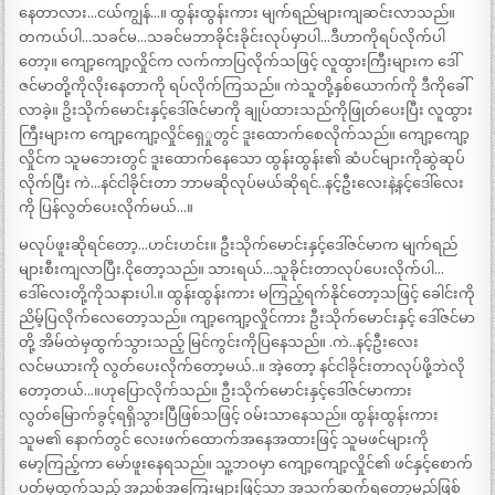
နေတာလား…ငယ်ကျွန်…။ ထွန်းထွန်းကား မျက်ရည်များကျဆင်းလာသည်။
တကယ်ပါ…သခင်မ…သခင်မဘာခိုင်းခိုင်းလုပ်မှာပါ…ဒီဟာကိုရပ်လိုက်ပါ
တော့။ ကျော့ကျော့လှိုင်က လက်ကာပြလိုက်သဖြင့် လူထွားကြီးများက ဒေါ်
ဇင်မာတို့ကိုလိုးနေတာကို ရပ်လိုက်ကြသည်။ ကဲသူတို့နှစ်ယောက်ကို ဒီကိုခေါ်
လာခဲ့။ ဥိးသိုက်မောင်းနှင့်ဒေါ်ဇင်မာကို ချုပ်ထားသည်ကိုဖြုတ်ပေးပြီး လူထွား
ကြီးများက ကျော့ကျော့လှိုင်ရှေှုတွင် ဒူးထောက်စေလိုက်သည်။ ကျော့ကျော့
လှိုင်က သူမဘေးတွင် ဒူးထောက်နေသော ထွန်းထွန်း၏ ဆံပင်များကိုဆွဲဆုပ်
လိုက်ပြီး ကဲ…နင်ငါခိုင်းတာ ဘာမဆိုလုပ်မယ်ဆိုရင်..နင့်ဦးလေးနဲ့နင့်ဒေါ်လေး
ကို ပြန်လွတ်ပေးလိုက်မယ်…။
မလုပ်ဖူးဆိုရင်တော့…ဟင်းဟင်း။ ဦးသိုက်မောင်းနှင့်ဒေါ်ဇင်မာက မျက်ရည်
များစီးကျလာပြီး.ငိုတော့သည်။ သားရယ်…သူခိုင်းတာလုပ်ပေးလိုက်ပါ…
ဒေါ်လေးတို့ကိုသနားပါ.။ ထွန်းထွန်းကား မကြည့်ရက်နိုင်တော့သဖြင့် ခေါင်းကို
ညိမ့်ပြလိုက်လေတော့သည်။ ကျာ့ကျော့လှိုင်ကား ဦးသိုက်မောင်းနှင့် ဒေါ်ဇင်မာ
တို့ အိမ်ထဲမှထွက်သွားသည့် မြင်ကွင်းကိုပြနေသည်။ .ကဲ..နင့်ဦးလေး
လင်မယားကို လွတ်ပေးလိုက်တော့မယ်..။ အဲ့တော့ နင်ငါခိုင်းတာလုပ်ဖို့ဘဲလို
တော့တယ်…။ဟုပြောလိုက်သည်။ ဦးသိုက်မောင်းနှင့်ဒေါ်ဇင်မာကား
လွတ်မြောက်ခွင့်ရရှိသွားပြီဖြစ်သဖြင့် ဝမ်းသာနေသည်။ ထွန်းထွန်းကား
သူမ၏ နောက်တွင် လေးဖက်ထောက်အနေအထားဖြင့် သူမဖင်များကို
မော့ကြည့်ကာ မော်ဖူးနေရသည်။ သူ့ဘဝမှာ ကျော့ကျော့လှိုင်၏ ဖင်နှင့်စောက်
ပတ်မှထွက်သည့် အညစ်အကြေးများဖြင့်သာ အသက်ဆက်ရတော့မည်ဖြစ်