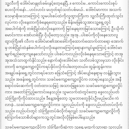
သူ့လီးကို ဒေါ်ဇင်မာနှုတ်ခမ်းနှင့်တေ့နေပြီ..။ ကောင်မ…ကောင်းကောင်းစုပ်
ပေးလိုက်နော်….ဟင်းဟင်း မဟုတ်ရင်သတ်ပစ်မယ်.. ဒေါ်ဇင်မာကား အသက်
သေမှာစိုးသောကြောင့် သူမပါးစပ်ထဲကိုလူထွားကြီးက သူ့လီးကြီးထုတ်သွင်း
လုပ်ကာ လိုးနေတာကိုခံနေရတော့သည်။ မိန်းမဖြစ်သူအားသူ့ရှေ့တွင်
အပေါက်စုံကို တစ်ပြိုင်ထဲလိုးနေတာကို မြင်နေရတာမြင်သောကြောင့် ဦးသိုက်
မောင်းကား အော်ဟစ်ပြီး ငိုယိုတော့သည်။ အုအု…ပါးစပ်ကိုလိုးနေသောလူ
ထွားကြီး၏ လီးက ဒေါ်ဇင်မာ၏အာခေါင်ကိုထောက်ထောက်တာရော အောက်
မှ တစ်ပြိုင်ထဲနှစ်ပေါက်လုံးလိုးနေတာကြောင့်ရောနာကျင်မှုကြောင့် ဒေါ်ဇင်မာ
မျက်ရည်တွေကျနေသော်လည်း ပါးစပ်ကလည်းလိုးခံနေရသောကြောင့် တအု
အုအသံသာထွက်နိုင်သည်။ နောက်ဆုံးဒေါ်ဇင်မာ သတိလစ်သွားမှသာ လိုးခိုင်း
တာကို ကျော့ကျော့လှိုင်ကရပ်ခိုင်းလိုက်ပါတော့တယ်။ ထွန်းထွန်းကား
အချုပ်ခန်းရှေ့တွင်လာရပ်သော ခြေသံကြောင့် အိပ်ပျော်နေရာမှ လန့်နိုးသွား
သည်။ အခန်းရှေ့တွင်ကား သခင်မကျော့ကျော့လှိုင်က လာရပ်နေသည်။ အနီ
ရောင်ဝမ်းဆက်ကို ဝတ်ထားသဖြင့် အသားဖြူသော သခင်မကျော့ကျော့လှိုင်
ကား အတော်ကြည့်ကောင်းနေသည်။ သူမလက်ထဲတွင်တော့ ခွေးလည်ပတ်
သံကြိုးကိုကိုင်ထားသည်။ ဒီနေ့အဖို့တော့ သူမဘာတွေခိုင်းဦးမည်မသိ။ ကဲ
လာခဲ့…သခင်မကျော့ကျော့လှိုင်ကား သူ့လည်ပင်းကို ခွေးလည်ပတ်တပ်လိုက်
သည်။ လည်ပင်းတွင် သံကြိုးတပ်ခံလိုက်ရလျှင် သခင်မကျော့ကျော့လှိုင်ကို
ကြောက်သောစိတ်များကသူ့တွင်အလိုလိုဖြစ်ပေါ်နေသည်။
သခင်မကျော့ကျော့လှိုင်က သံကြိုးကိုဆွဲကာ သူ့ရှေ့မှထွက်သွားရာ သူလည်း