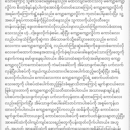
သောကြောင့် သူ၏သခင်မဖြစ်နေသည်။ မထင်လျင်မထင်သလို မကျော့ကျော့
လှိုင်က စီးတဲ့ဖိနပ်နှင့်ပါးကွဲအောင်ရိုက်တတ်သောကြောင့် ကျော့ကျော့လှိုင်ကို
အရမ်းကိုကြောက်ရွံ့နေမိသည်။ ကျော့ကျော့လှိုင်က ကုတင်ပေါ်မှဆင်းပြိး သူ့
အပေါ် ခွရပ်ကာထမိန်ကိုပြင်ဝတ်နေသည်။ သူကားကိုယ်လုံးတီးဂွေး
တန်းလန်းဖြင့် ခွေးတစ်ကောင်လိုလည်ပင်းမှာလည်ပတ်ကြိုးကတပ်ခံထားရ
သေးသည်။ ဟဲ့…ငါ့ခွေးလိုက်ခဲ့စမ်း..ဆိုပြီး ကျော့ကျော့လှိုင်က ကောင်လေး
လည်ပင်းမှသံကြိုးကိုဆွဲကာ အိမ်သာဖက်သို့ခေါ်သွားတော့သည်။ ကောင်
လေးကား မကျော့ကျော့လှိုင်ရဲ့ လည်ပတ်ကြိုးဆွဲခေါ်ရာကိုခွေးတစ်ကောင်လို
လေးဖက်ထောက်အနေအထားနဲ့ လိုက်ခဲ့ရင်းယမ်းခါနေတဲ့ဖင်သားကြိးတွေကို
နောက်ကနေ မော်ဖူးနေရပါတယ်။ အိမ်သာထဲရောက်တဲ့အခါမှာတော့ ကျော့
ကျော့လုှိုင်ကကောင်လေးကို ကဲမင်းခေါင်းကို အိမ်သာခွက်ပေါ်မှာ ပက်လက်
လှန်ပြီးပါးစပ်ကို ကျယ်ကျယ်ဟထား၊ငါသေးပေါက်ထည့်မလို့ဆိုပြီး အမိန့်
ပေးလိုက်ပါတယ်။ ကောင်လေးကား ကျော့ကျော့လှိုင်ရဲ့ စောက်ပတ်ထဲက
သေးတွေကို ပါးစပ်ထဲပေါက်ထည့်ခြင်းခံရမှာသိတာကြောင့် မျက်နှာငယ်လေး
ဖြစ်သွားတာကို ကျော့ကျော့လှိုင်သတိထားမိပါတယ်။ အသားမနာချင်နဲ့ နင့်
ပါးစပ်ကငါ့သေးခွက်လုပ်မှာ ပက်လက်လှန်ထား.ဆိုတာကြောင့် ကောင်လေး
လည်းကြောက်ပြီး အိမ်သာခွက်ပေါ်ခေါင်းတင်ကာပါးစပ်ကို အစွမ်းကုန်ဟ
ထားလိုက်ပါတယ်။ ကျော့ကျော့လှိုင်ကလည်း ထမိန်ကိုပင့်ပြီး ကောင်လေး
မျက်ခွက်ပေါ်ကားယခွလို့ ကောင်လေးပါးစပ်ကို စောက်ပတ်နဲ့သေချာတည့်ပြီး
အာခေါင်ထဲကိုဝါကျင်ကျင်သေးရည်တွေကိုပန်းထုတ်လိုက်ပါတယ်။ အဟွ
တ်..အဟွတ် အာခေါင်ထဲကို စောက်ဖုတ်ထဲကသေးတွေအရှိန်ပြင်းပြင်းနဲ့ပန်း