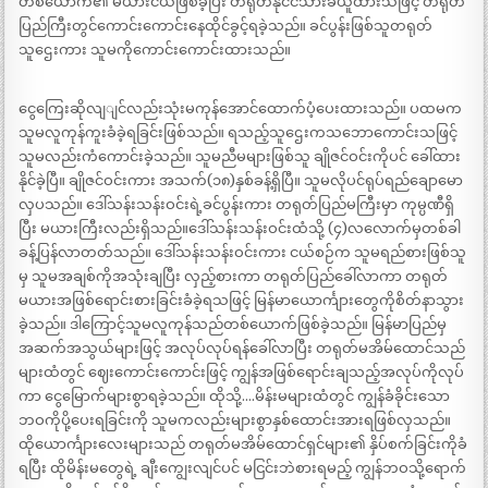
တစ်ယောက်၏ မယားငယ်ဖြစ်ခဲ့ပြီး တရုတ်နိုင်ငံသားခံယူထားသဖြင့် တရုတ်
ပြည်ကြီးတွင်ကောင်းကောင်းနေထိုင်ခွင့်ရခဲ့သည်။ ခင်ပွန်းဖြစ်သူတရုတ်
သူဌေးကား သူမကိုကောင်းကောင်းထားသည်။
ငွေကြေးဆိုလျျင်လည်းသုံးမကုန်အောင်ထောက်ပံ့ပေးထားသည်။ ပထမက
သူမလူကုန်ကူးခံခဲ့ရခြင်းဖြစ်သည်။ ရသည့်သူဌေးကသဘောကောင်းသဖြင့်
သူမလည်းကံကောင်းခဲ့သည်။ သူမညီမများဖြစ်သူ ချိုဇင်ဝင်းကိုပင် ခေါ်ထား
နိုင်ခဲ့ပြီ။ ချိုဇင်ဝင်းကား အသက်(၁၈)နှစ်ခန့်ရှိပြီ။ သူမလိုပင်ရုပ်ရည်ချောမော
လှပသည်။ ဒေါ်သန်းသန်းဝင်းရဲ့ခင်ပွန်းကား တရုတ်ပြည်မကြီးမှာ ကုမ္ပဏီရှိ
ပြီး မယားကြီးလည်းရှိသည်။ဒေါ်သန်းသန်းဝင်းထံသို့ (၄)လလောက်မှတစ်ခါ
ခန့်ပြန်လာတတ်သည်။ ဒေါ်သန်းသန်းဝင်းကား ငယ်စဉ်က သူမရည်စားဖြစ်သူ
မှ သူမအချစ်ကိုအသုံးချပြီး လှည့်စားကာ တရုတ်ပြည်ခေါ်လာကာ တရုတ်
မယားအဖြစ်ရောင်းစားခြင်းခံခဲ့ရသဖြင့် မြန်မာယောင်္ကျားတွေကိုစိတ်နာသွား
ခဲ့သည်။ ဒါကြောင့်သူမလူကုန်သည်တစ်ယောက်ဖြစ်ခဲ့သည်။ မြန်မာပြည်မှ
အဆက်အသွယ်များဖြင့် အလုပ်လုပ်ရန်ခေါ်လာပြီး တရုတ်မအိမ်ထောင်သည်
များထံတွင် ဈေးကောင်းကောင်းဖြင့် ကျွန်အဖြစ်ရောင်းချသည့်အလုပ်ကိုလုပ်
ကာ ငွေမြောက်များစွာရခဲ့သည်။ ထိုသို့….မိန်းမများထံတွင် ကျွန်ခံခိုင်းသော
ဘဝကိုပို့ပေးရခြင်းကို သူမကလည်းများစွာနှစ်ထောင်းအားရဖြစ်လှသည်။
ထိုယောင်္ကျားလေးများသည် တရုတ်မအိမ်ထောင်ရှင်များ၏ နှိပ်စက်ခြင်းကိုခံ
ရပြီး ထိုမိန်းမတွေရဲ့ ချီးကျွေးလျင်ပင် မငြင်းဘဲစားရမည့် ကျွန်ဘဝသို့ရောက်