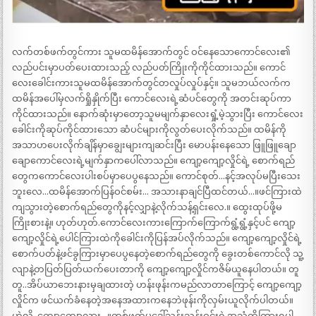
လက်တစ်ဖက်တွင်ကား သူမထမိန်အောက်တွင် ဝင်နေသောကောင်လေး၏
လည်ပင်းမှာပတ်ပေးထားသည့် လည်ပတ်ကြိုးကိုကိုင်ထားသည်။ ကောင်
လေးခေါင်းကားသူမထမိန်အောက်တွင်တလှုပ်လှုပ်နှင့်။ သူမဘယ်လက်က
ထမိန်အပေါ်မှလက်ရှိုနှိုက်ပြီး ကောင်လေးရဲ့ဆံပင်တွေကို အတင်းဆုပ်ကာ
ကိုင်ထားသည်။ နောက်ဆုံးမှာတော့သူမမျက်နှာလေးရှုံ့မဲ့သွားပြီး ကောင်လေး
ခေါင်းကိုဆုပ်ကိုင်ထားသော ဆံပင်များကိုလွတ်ပေးလိုက်သည်။ ထမိန်ကို
အသာဟပေးလိုက်ချိန်မှာချွေးများကျဆင်းပြီး မောပန်းနေသော ဖြူဖြူချော
ချောကောင်လေးရဲ့မျက်နှာကပေါ်လာသည်။ ကျော့ကျော့လှိုင်ရဲ့ စောက်ရည်
တွေကကောင်လေးပါးစပ်မှာပေပွနေသည်။ ကောင်စုတ်…နင့်အလုပ်မပြီးသေး
ဘူးလေ…ထမိန်အောက်ပြန်ဝင်စမ်း… အသားနာချင်ပြီထင်တယ်…။ဖင်ကြားထဲ
ကျသွားတဲ့စောက်ရည်တွေကိုနင့်လျှာနဲ့လိုက်သန့်ရှင်းလေ.။ ထွေးထုပ်ဖို့မ
ကြိုးစားနဲ့။ ဟုတ်ဟုတ်.ကောင်လေးကားကြောက်ကြောက်ရွံ့ရွံ့နှင့်ပင် ကျော့
ကျော့လှိုင်ရဲ့ပေါင်ကြားထဲကိုခေါင်းကိုပြန်အပ်လိုက်သည်။ ကျော့ကျော့လှိုင်ရဲ့
စောက်ပတ်နဲ့ဖင်ခွကြားမှာပေပွနေတဲ့စောက်ရည်တွေကို ခွေးတစ်ကောင်လို သူ့
လျာနဲ့တပြတ်ပြတ်ယက်ပေးတာကို ကျော့ကျော့လှိုင်ကဇိမ်ယူနေပါတယ်။ တူ
တူ..အိပ်ယာဘေးနားမှချထားတဲ့ ဟန်းဖုန်းကမည်လာတာကြောင့် ကျော့ကျော့
လှိုင်က ဖင်ယက်ခံနေတဲ့အနေအထားကနေဘဲဖုန်းကိုလှမ်းယူလိုက်ပါတယ်။
ဟဲလို..ကျော့ကျော့လား…။တစ်ဖက်မှဒေါ်သန်းသန်းဝင်းရဲ့အသံကိုကြားရပါ