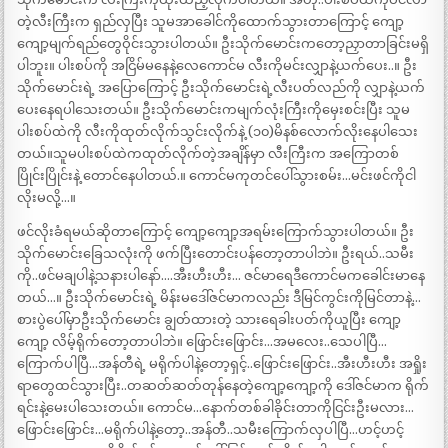
တဲ့လီးကြီးက ရှည်လှပြီး သူမအာခေါင်ကိုထောက်သွားတာကြောင့် ကျော့
ကျော့မျက်ရည်တွေဝိုင်းသွားပါတယ်။ ဦးသိုက်မောင်းကတော့ညှာတာခြင်းမရှိ
ပါဘူး။ ပါးစပ်ကို အငြိမ်မနေနဲ့လေကောင်မ လီးကိုမင်းလျှာနဲ့ယက်ပေး..။ ဦး
သိုက်မောင်းရဲ့ အပြောကြောင့် ဦးသိုက်မောင်းရဲ့လီးပတ်လည်ကို လျှာနဲ့ယက်
ပေးနေရပါသေးတယ်။ ဦးသိုက်မောင်းကမျက်လုံးကြီးကိုမှေးစင်းပြီး သူမ
ပါးစပ်ထဲကို လီးကိုထုတ်လိုက်သွင်းလိုက်နဲ့ (၁၀)မိနစ်လောက်လိုးနေပါသေး
တယ်။သူမပါးစပ်ထဲကထုတ်လိုက်တဲ့အချိန်မှာ လီးကြီးက အကြောတစ်
ပြိုင်းပြိုင်းနဲ့ တောင်နေပါတယ်.။ ကောင်မကုတင်ပေါ်သွားစမ်း…မင်းဖင်ကိုငါ
လိုးမလို့…။
ဖင်လိုးခံရမယ်ဆိုတာကြောင့် ကျော့ကျော့အရမ်းကြောက်သွားပါတယ်။ ဦး
သိုက်မောင်းခြေသလုံးကို ဖက်ပြီးတောင်းပန်တော့တာပါဘဲ။ ဦးရယ်..သမီး
ကို..ဖင်မချပါနဲ့သနားပါနော်….အီးဟီးဟီး… ဇင်မာရေဒီကောင်မကခေါင်းမာနေ
တယ်…။ ဦးသိုက်မောင်းရဲ့ မိန်းမဒေါ်ဇင်မာကလည်း ဒီမြင်ကွင်းကိုမြင်တာနဲ့…
စားပွဲပေါ်မှာဦးသိုက်မောင်း ချွတ်ထားတဲ့ သားရေခါးပတ်ကိုယူပြီး ကျော့
ကျော့ လိမ့်ရိုက်တော့တာပါဘဲ။ ဖြောင်းဖြောင်း…အမလေး..သေပါပြီ…
ကြောက်ပါပြီ…အန်တီရဲ့ မရိုက်ပါနဲ့တော့ရှင့်..ဖြောင်းဖြောင်း..အီးဟီးဟီး အရှိုး
ရာတွေထင်သွားပြီး..တဆတ်ဆတ်တုန်နေတဲ့ကျော့ကျော့ကို ဒေါ်ဇင်မာက ရိုက်
ရင်းနဲ့မေးပါသေးတယ်။ ကောင်မ…နောက်တစ်ခါခိုင်းတာကိုငြင်းဦးမလား…
ဖြောင်းဖြောင်း…မရိုက်ပါနဲ့တော့..အန်တီ..သမီးကြောက်လှပါပြီ…ဟင့်ဟင့်