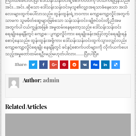
ကြားထဲခေါင်းဝင်ပြီး ဒေါ်သန်းသန်းဝင်းရဲ့စောက်ပတ်ကို ဝင်ယက်ရပြန်သည်။
အင်း…အင်း..ဆိုသော ဒေါ်သန်းသန်းဝင်းမှသူ၏လျှာအရသာခံနေသော အသံ
လေးများထွက်ပေါ်လာသည်။ ထွန်းထွန်းရဲ့ဘဝကား ကျော့ကျော့လှိုင်အတွက်
သာမက သူမမိတ်ဆွေများဖြစ်သော သန်းသန်းဝင်း၊ချိုဇင်ဝင်းတို့ညီအမ
အတွက်ပါ ငယ်ကျွန်အဖြစ် အမှုထမ်းနေရတော့သည်။ ဒေါ်သန်းသန်းဝင်း
ရေချိုးနေချိန်တွင် ကျော့ေျကျာ့လှိုင်ကား ရေချိုးခန်းအပြင်တွင်ရေချိုးရန်
စောင့်နေသည်။ ထွန်းထွန်းအဖို့ကား ဒေါ်သန်းသန်းဝင်းထွက်သွားလျှင်လည်း
ကျော့ကျော့လှိုင်ရေချိုး နေချိန်တွင် ဖင်နှင့်စောက်ပတ်များကို လိုက်ယက်ပေး
သည့်အမှုတော်ထမ်းရဦးမည်မဟုတ်ပါလား………ပြီးပါပြီ။
Share:
Author:
admin
Related Articles