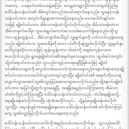
ကတော့…..။ နောက်တစ်လခန့်အကြာ.. ကျော့ကျော့လှိုင်ကားတရုတ်ပြည်မှ
ဒေါ်သန်းသန်းဝင်း၏ အိမ်တွင်အလည်အပတ်ရောက်နေသည်။ သူမနှင့်သန်း
သန်းဝင်းကား အလုပ်ကိစ္စများစကားပြောနေသည်။ သေးပေါက်ချင်လာ
သဖြင့် ချိုဇင်ဝင်းကား အိမ်သာခန်းထဲသို့ဝင်လိုက်သည်။ အိမ်သာခန်းထဲက
အိမ်သာခွက်ပေါ်မှာ သူမအရွယ်ကောင်လေးတစ်ယောက်ရှိနေသည်။ ထိုသူ
ကား ထွန်းထွန်းပင်… အိမ်သာခွက်ပေါ်တွင် သူ့မျက်နှာကို ပက်လက်လှန်ထားရ
သည်။ ချိုဇင်ဝင်းက သူမထမိန်ကို မကာ ပင်တီကိုဆွဲချွတ်လိုက်ပြီး သူ့မျက်နှာ
ပေါ်တွင်ခွထိုင်လာသဖြင့် ထွန်းထွန်းကား ပါးစပ်ကို အစွမ်းကုန်ဟထား
ပေးလိုက်သည်။ ရှုးခနဲ့ချိုဇင်ဝင်း၏အဖုတ်မှသေးများကား သူ့ပါးစပ်အတွင်း
သို့ဝင်ရောက်လာသည်။ သူလည်းကျင့်သားရနေပြီဖြစ်သဖြင့် ချိုဇင်
ဝင်း၏သေးများကို မလွတ်တမ်းသောက်သုံးပေးနေသည်။ နောက်ဆုံးတော့ချို
ဇင်ဝင်းကား သေးပေါက်သွားတာရပ်သွားပြီ။ ချိုဇင်ဝင်း၏ အဖုတ်ကိုသေးနံ့
ပျောက်သွားအောင်သူ၏လျှာဖြင့်ဆေးကျောပေးလိုက်သည်။ ထို့နောက်ချိုဇင်
ဝင်းကား အပြင်သို့ထွက်သွားချေပြီ.. အချိန်အနည်းငယ်ကြာတော့ အိမ်သာ
တံခါးကိုဖွင့်သံကြားရပြီး ဒေါ်သန်းသန်းဝင်းဝင်လာသည်.. ကဲငါရေချိုးမလို့…
ရေချိုးခန်းထဲလိုက်လာပြီး ထုံးစံအတိုင်းလုပ်…. သို့နှင့်ရေချိုးခန်းထဲလိုက်
သွားပြီး…ရေပန်းဖွင့်ကာရေချိုးနေသော ဒေါ်သန်းသန်းဝင်း၏ ဖင်ကိုထပ်ကြပ်
မကွ သူ၏လျှာဖြင့်လိုက်ယက်ပေးရတော့သည်။
ဒေါ်သန်းသန်းဝင်းကား ပေါင်ကိုအနည်းငယ်ဟပေးလိုက်ရာ… သူလည်းပေါင်