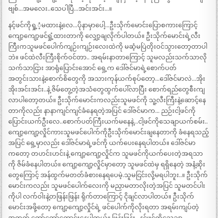
ဗျစ်…အမလေး..သေပါပြီ…အင်းအင်း…။
နင့်ဖင်ကိုရှု့ံ့မထားနဲ့လေ…ပိုနာမှာပေါ့…ဦးသိုက်မောင်းပြောစကားကြောင့်
ကျော့ကျော့ဖင်ရှုံ့ထားတာကို လျှော့ချလိုက်ပါတယ်။ ဦးသိုက်မောင်းရဲ့လီး
ကြီးကသူမဖင်ပေါက်ကျဉ်းကျဉ်းလေးထဲကို မဆံ့မပြဲတိုးဝင်သွားတော့တာပါ
ဘဲ။ ဖင်ထဲလီးကြီးစိုက်ဝင်တာ.. အရမ်းနာတာကြောင့် သူမလည်းသက်သာလို
သက်သာငြား အာရုံပြောင်းအောင် ရှေ့က ဒေါ်ဇင်မာရဲ့စောက်ပတ်
အတွင်းသားနဲ့စောက်စိတွေကို အသားကုန်ယက်စုပ်တော့…ဒေါ်ဇင်မာလဲ…အိုး
အိုးအင်းအင်း..နဲ့ ဇိမ်တွေ့တဲ့အသံတွေထွက်ပေါ်လာပြီး စောက်ရည်တွေစီးကျ
လာပါတော့တယ်။ ဦးသိုက်မောင်းကလည်းသူမဖင်ကို သူ့လီးကြီးနဲ့ဆောင့်နေ
တာကိုလည်း နာနာကျင်ကျင်ခံနေရတဲ့အပြင် ဒေါ်ဇင်မာက… ညဉ်းငါ့ဖင်ကို
ပြောင်းယက်ဦးလေ..စောက်ပတ်ကြီးယက်မနေနဲ့…ငါ့ဖင်ကိုသေချာယက်စမ်း..
ကျော့ကျော့လှိုင်ကားသူမဖင်ပေါက်ကိုဦးသိုက်မောင်းချနေတာကို ခံနေရသည့်
အပြင် ရှေ့မှာလည်း ဒေါ်ဇင်မာရဲ့ဖင်ကို ယက်ပေးနေရပါတယ်။ ဒေါ်ဇင်မာ
ကတော့ တဟင်းဟင်းနဲ့ ကျော့ကျော့လှိုင်က သူမဖင်ကိုယက်ပေးတဲ့အရသာ
ကို ဇိမ်ခံနေပါတယ်။ ကျော့ကျော့လှိုင်မှာတော့ သူမဖင်ထဲမှ ရရှိနေတဲ့ အနံ့ဆိုး
တွေကြောင့် အန်ထွက်မတတ်ခံစားနေရပေမဲ့.သူမငြင်းလို့မရပါဘူး..။ ဦးသိုက်
မောင်းကလည်း သူမဖင်ပေါက်လေးကို မညှာမတာလိုးတဲ့အပြင် သူမတင်ပါး
ကိုပါ လက်ဝါးနဲ့တဖြန်းဖြန်း ရိုက်တာကြောင့် ငိုချင်လာပါတယ်။ ဦးသိုက်
မောင်းအဖို့တော့ ကျော့ကျော့လှိုင်ရဲ့ ဖင်ပေါက်ကိုလိုးရတာ အရမ်းကျပ်တဲ့
အတွက် တော်တော်ကောင်းနေပါတယ်။ ဖြန်းဖြန်း…နင့်ဖင်ကိုသေချာ