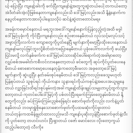
ယ့် ပြောပြီး ကျနော့်ခါးကို ဖက်ပြီးကျနော်နဲ့အတူကူဆွဲတယ်ပေါ့ တကယ်တော့
အဲဒိတံခါးအဲ့လိုဖြစ်နေတာကျနော်လည်းသိ ဒေါ်မြင့်လည်းအသိ နို့နဲ့နောက်က
နေပွတ်နေတာကအားပိုပါနေသလိုပဲ ဆင်နဲ့ဆွဲတာတောင်မရ။
အခန်းကမှောင်နေတယ် မရဘူးအဒေါ် ကျနော်နောက်ပြန်လှည့်တဲ့အထိ မခွါ
ဒေါ်မြင့်ပုခုံးကို ကိုင်ပြီးကျနော်လည်း စဉ်းစားနေမိတယ် လုပ်သင့်မလုပ်သင့်
အဖွားကြီးလက်က ကျောတွေကိုပွတ်နေပြီ မျက်နှာကိုမော့ပြီးထိုးပေးနေတယ်
ကျနော်မလုပ်ခြင်ဘူးလို့စိတ်ထဲကပြောနေမိတယ် ပုခုံးပေါ်ကလက်ကို ဖယ်ပြီး
ငြင်းမလို့ လက်နှစ်ဖက်က ဒေါ်မြင့်ဖင်သားဆိုင်ပေါ်ရောက်တဲ့အခါမှာတော့
လျှပ်စစ်အမဓါတ်ကစီးဝင်လာနေတော့တယ် ဖင်တွေကို ဆုပ်ကိုင်ပွတ်ပေးနေ
မိတယ် စောစောကမော့ပေးနေတုန်းကတော့ဖီးမလာ အခုတော့ဒေါ်မြင့်
မျက်နှာကို ဆွဲယူပြီး နုတ်ခမ်းစုပ်နေမိတယ် ဒေါ်မြင့်ကလည်းခေသူမဟုတ်
ပြန်စုပ်တယ် သူစုပ်ရင် ကိုယ်ကနား သူနားရင်ကိုယ်ကစုပ်နဲ့အပေးအယူမျှနေ
တယ် လျှာခြင်းထိရင်းစုပ်နမ်းတဲ့အခါ ကျနော့်ထိန်းချုပ်သမျှဟာပွင့်ထွက်သွား
တော့တယ် ကုတင်ပေါ်ဒေါ်မြင့်ကို ပစ်တင်ပြီးရမက်ကြမ်းတွေနမ်းမိတယ် နို့
တွေကိုလည်း ခပ်ကြမ်းကြမ်းညှစ်ခြေရင်း စောက်ဖုတ်ကိုလည်း လက်နဲ့ပွတ်
နေမိတယ် ဘဝမှာရွှဲစိုနေသောစောက်ဖုတ်ကိုပထမဆုံးကိုင်ဖူးတာပဲ
ဘယ်တုန်းကထမိန်ချွတ်ထားလည်းမသိ ကျနော်ပုဆိုးလှန်ပြီးစောက်ဖုတ်နဲ့လီး
ကို ပွတ်တော့ တဟင်းဟင်း ငြီးရှာတယ် ငဇော် မောင်လေး လိုးတော့ကွယ်
ထည့်ပါတော့တဲ့ လီးကို။