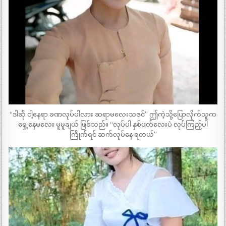
“ဒါဆို ငါ့နေရာ ခဏလုပ်ပါလား ဆရာမလေးသဇင်” ဤကဲ့သို့ပြောလိုက်သူက
ရှေ့နေမလေး မူမူချယ် ဖြစ်သည်။ “လုပ်ပါ နှစ်ပတ်လေးပဲ လုပ်ကြည့်ပါ
ကြိုက်ရင် ဆက်လုပ်နေ ရတယ်”