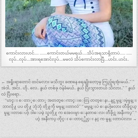
ကောင်းလားဟင်….. ……..ကောင်းတယ်မမရယ်…..သိပ်အရသာရှိတာပဲ…… ……
လုပ်…လုပ်….အားရအောင်လုပ်….မမလဲ သိပ်ကောင်းလာပြီ….ဟင်း..ဟင်း..
Post
← အရှိုးရာတောင် ထင်မလား မသိဘူး ခဏနေ ရေချိုးတော့မှ ကြည့်ရအုံးမယ်..” ”
navigation
အဲဒါ.. အင်း.. ဟို.. လေ.. နွယ် တစ်ခု ဝန်ခံမယ်.. နွယ် ပြီးသွားတယ် သိလား..” ” နွယ်
လဲ ပြီးရော..
“ဟင္း ေတာ္ေတာ္ အတတ္ေကာင္းေတြ တတ္ေန၊…နင္က မွန္းမဲ့မွန္း
ဘာလို႔ ပပ တို႔ ဘုံဘုံ တို႔ကို မမွန္းတာလဲ” “ မမွန္းပဲ ေနပါ့မလား တီခိုင္ရယ္
မွန္းတာေပါ့၊ ဒါေပမဲ့ သူတို႔ က အေဝးမွာ ေနတာေလ၊ တီခိုင္က အနီးကပ္” “
ဟဲ့ အနီးကပ္ တိုင္း ေတာင့္တိုင္း နင္ က မွန္းတာပဲလား →