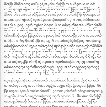
ခိုင်းပြီး နှိပ်ခိုင်းတော့ ဒေါ်မြင့်ရဲ့အဖုတ်မည်းကြီးက ပေါ်နေတယ် ကျနော်
လည်းအဲ့ကျမှ မရိုးမသားစိတ်တွေဖြစ်လာတာပဲ ဒေါ်မြင့်က ပေါင်ခြံလေးကို
နှိပ်စမ်းပါခလေးရယ် ဆိုပြန်တော့ စောက်ဖုတ်က ပေါ်တင်ကြီးမြင်နေရတယ်
အသက်၅၀ကျော်ပေမဲ့ လူကပိန်တယ်ဆိုပေမဲ့ဒေါ်မြင့်က အတွင်းပိုင်းအသား
အရည် ပျော့တွဲမနေဘဲ ကျစ်လျစ်နေတယ် ကျနော့်ကို ဆီးခုံအပေါ်ကိုလည်းနှိပ်
ခိုင်းတယ် ထမိန်ကို မပေါ်ပေါ်အောင်နှိပ်ခိုင်းနေမှန်းသတိထားမိလာတယ် ကျ
နော့်ပေါင်ကိုလည်း ပြန်ပွတ်ပေးနေတော့ စိတ်ကထလာပြီး ငပဲက ထလာတယ်
ထမိန်ပေါ်ရက်နဲ့ကိုထထိုင်ပြီး ကျနော့ကို ခြေဆင်းထိုင်ခိုင်းပြီးသူကလည်းကျ
နော့်ခြေထောက်ပေါ်သူ့ခြေဆင်းထိုင်လို့ မျက်နှာခြင်းဆိုင် ဇက်ကြောကိုနှိပ်ခိုင်း
တယ် နှိပ်နေရင်းက ကျနော့်ပေါင်ပေါ်လက်ရောက်လာတယ် ပြီးတော့ ကျနော့်င
ပဲကို ကုဆိုးပေါ်က ကိုင်လိုက်တယ် ပါးစပ်ကလည်း ဒီတခါတော့ မိပြီ လို့ပြော
တယ် ပုဆိုးလှန်ပြီး လီးကို ကိုင်ဆွတော့ ကျနော်မနေနိုင်တော့ဘူူးအဒေါ်ကျ
နော်မရတော့ဘူး လွှတ်ပါတော့ဆိုလည်းမရဘူး အဒေါ်လရည်တွေထွက်ကုန်
လိမ့်မယ်ဆိုတော့ သူ့စောက်ဖုတ်ကြီးကို ပေါင်ကားပေးတယ် ။
ကျနော်လည်း အံ့အားသင့်နေတယ် ဘာလုပ်နေလဲဒီထဲပန်းထည့်တဲ့ တကယ့်
တကယ်လုပ်တော့ အပေါက်ကမတည့် အတွေ့အကြုံမရှိတော့ဒေါ်မြင့်ကကိုင်
ပြီး တေ့ပေးရတယ် တခါတည်းဒေါ်မြင့်စောက်ဖုတ်ထဲလီးဝင်သွားတာနဲ့အားရှိ
သမျှလိုးပစ်တယ် လရည်ကမကြာဘူးထွက် သွားတယ်…ဒါပေမဲ့ဆက်လိုးခြင်
နေတာနဲ့လိုးနေလိုက်တယ် ဒေါ်မြင့်ကအပေးကောင်းတော့ကြာလည်းကြာ
ကောင်း လည်းကောင်းဒေါ်မြင့်လည်း ပြီးသွားတယ် ကျနော်လီးကို သုတ်ပေး