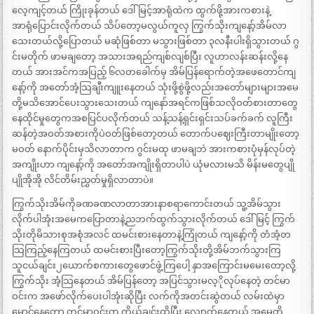
လေ့ကျင့်တယ် ကြိုးခုန်တယ် ဒေါ်မြင့်အာရုံထဲက ထွက်ဖို့အားကစားနဲ့
အာရုံပြောင်းလိုက်တယ် သိပ်တော့မလွယ်ကူလှ ကြွက်သိုးကျနော့်အိမ်လာ
သေးတယ်လို့ပြောတယ် မဆုံဖြစ်တာ မသွားဖြစ်တာ ၃လနီးပါးရှိသွားတယ် ဂွ
င်းမတိုက် ဖာမချတော့ အသားအရည်ကျစ်လျစ်ပြီး လူဟာလန်းဆန်းလို့နေ
တယ် အားအင်ကအပြည့် ၆လတခေါက်မှ အိမ်ပြန်ရောက်တဲ့အဖေတောင်ကျ
နော့်ကို အတော်အံ့သြချီးကျူးနေတယ် သုံးဖို့စွဲဖို့လည်းအတော်များများအမေ
တို့မသိအောင်ပေးသွားသေးတယ် ကျနော်အရင်ကဖြစ်သလိုဝတ်စားတာတွေ
နေထိုင်မှုတွေကအစပြင်ပလိုက်တယ် သန့်သန့်ရှင်းရှင်းသပ်ခက်ခက် လူကြီး
ဆန်တဲ့အဝတ်အစားကိုပဲဝတ်ဖြစ်တော့တယ် တောက်ပဈေးကြီးတာမျိုးတော့
မဝတ် နောက်ပိုင်းမှသိလာတာက ဂွင်းမထု ဖာမချဘဲ အားကစားပုံမှန်လုပ်တဲ့
အကျိုးဟာ ကျနော့်ကို အတော်အကျိုးရှိတာပါပဲ ယုံမလားမသိ မိန်းမတွေပျို
ပျိုအိုအို လိင်တိမ်းညွှတ်မှုရှိလာတာပဲ။
ကြွက်သိုးအိမ်ကိုခဏခဏလာတာအားနာစရာကောင်းတယ် သူ့အိမ်သွား
လိုက်ပါအုံးအမေကပြောတာနဲ့ညဘက်ထွက်သွားလိုက်တယ် ဒေါ်မြင့် ကြွက်
သိုးတိုမိသားစုအစုံအလင် ထမင်းစားနေတာနဲ့ကြုံတယ် ကျနော့်ကို တံအံ့တ
သြကြည့်နေကြတယ် ထမင်းစားပြီးတော့ကြွက်သိုးတို့အိမ်ဘက်သွားကြ
သူငယ်ချင်း၂ယောက်စကားတွေဖောင်ဖွဲ့ကြပေါ့ နှာအကြောင်းမမေးတော့လို့
ကြွက်သိုး အံ့သြနေတယ် အိမ်ပြန်တော့ အပြင်သွားမလ့ိုလုပ်နေတဲ့ တင်မာ
ဝင်းက အဖော်လိုက်ပေးပါအုံးဆိုပြီး လက်ကိုအတင်းဆွဲတယ် လမ်းထဲမှာ
မှောင်နေတော့ တင်မာဝင်းက ကိုယ်ချင်းထိပြီး လျှောက်နေတယ် အမေတို့