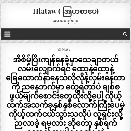
Hlataw ( အြပာစာပေ)
အောစာအုပ်များ
POSTED
NEWS
IN
အီစိမ့်ပြီးကျန်နေခဲ့မှာသေချာတယ်
လမ်းလျှောက်ရင် ထော့နဲ့ထော့နဲ့
ခြေထောက်နာနေသလိုလိုနဲ့လှမ်းနေတာ
ကို ညနေဘက်မှာ တွေ့ရတာပဲ ချစ်စ
ဖွယ်မျက်စောင်းတွေထိုးလို့ပေါ့ ကိုယ့်
ထက်အသက်ခုနှစ်နှစ်လောက်ကြီးပေမဲ့
ကိုယ့်ထက်ငယ်သွားသလိုပဲ လူရှင်းလို့
ညလာခဲ့ ရမလား ဆိုတော့ နှစ်ရက်