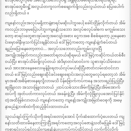
စာအုပ်တွေကိုစစ် အလျော်အစားလုပ်ရုံ အန္တရယ်ဖမ်းရယ်ဆီးရယ်ဆိုရင်
စာအုပ်တွေမီးရှို့အလွယ်တကူလက်စဖျောက်ဖို့လည်းလွယ်တယ် ပြေးပေါက်
လည်းရှိတယ် ။
ကျနော်လည်းအလုပ်မရှိတာနဲ့စာရင်မဆိုးပါဘူးပေါ့ ခေါင်းငြိမ့်လိုက်တယ် အိမ်
ကလည်းဘာမှမပြောပါဘူးကျနော့်သဘော အလုပ်စလုပ်ခါစက မကျွမ်းသေး
တော့ စာရင်းတွေစာအုပ်တွေအလျော်အစား ငွေကအစ စိစစ်ရတော့ ညနေစော
င်းမှောခါနီးမှသက်ပြင်းချနိုင်တယ် ဒေါ်မြင့်ကတော့ ကျနော်နဲ့ကံစပ်တယ်
ချည်းပြောနေတော့တာပဲ…. အလုပ်သဘောလည်းကျွမ်းသွားပြီ
အကျိုးအမြတ်ကလည်းအတော်ရတယ်ဆိုရမယ် ဒေါ်မြင့်ကဆိုင်ကယ်တစ်စီး
ဝယ်ပြီး စာအုပ်သိမ်းဖို့လုပ်တယ် အဲဒိမှာတင်မာဝင်းက သူစာအုပ်သိမ်းပေး
မယ် အားအားနေခလေးမုန့်ဖိုးရတယ်လုပ်မယ်ဆိုပြီးဇာတ်လမ်းထဲဝင်လာ
တယ် ဒေါ်မြင့်လည်းဈေးဆိုင်ခင်းဈေးရောင်းအလုပ်တွေမလုပ်ရတော့ဘဲ အိမ်
မှာအဆီအစိမ့်စားနေရလို့လားမသိ ပိန်ခြောက်ကပ်ကနေ အသားရည်ပြည့်ပြီး
ဆူဖြိုးလာ အသားဖြူလာတယ် ၂ထပ်သစ်သားအိမ်ကိုမြှင့်ပြီးအိမ်အောက်
ထပ်ကို အုတ်ပတ်ကားလုပ်တယ် အခန်းဖွဲ့ပြီး အိမ်ကိုလုံခြုံလှပအောင်ပြင်နိုင်
တဲ့အထိဖြစ်လာတယ် ကျနော်ကတော့ ကျနော့်အကျိုးအမြတ်ဝေစုကို အမေ့
နာမည်နဲ့ဘဏ်ထဲကိုထည့်ခိုင်းထားတယ်။
သူငယ်ချင်းကြွက်သိုးကိုအရင်းတောင့်အောင် ပိုက်ဆံထောက်ပံ့ပေးတယ် ကျ
နော်သတိထားမိနေတာကြာပြီအရင်ကတော့အလုပ်ဇောနဲ့သတိမပြုမိ ဒေါ်မြင့်
ကစာရင်းလုပ်ရင်လည်းကျနော်နဲ့ပူးပူးကပ်ကပ်ထိုင်တယ် လက်ကိုင်လိုက်