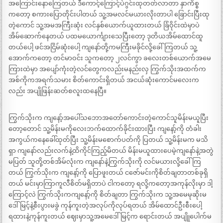
အကြောင်းနောကြေတယ် ဒီကောင့်ကြောင့်ပဲဂွင်းထုတတ်လာတာ နှာကိစ္စ
ကတော့ စကားပြောတိုင်းပါတယ် သူ့အမလင်မယားလိုးတာပါ ခြောင်းပြီးထု
တဲ့ကောင် သူ့အမအကြီးဆုံး လင်နှစ်ယောက်ယူထားတယ် ခြံဝိုင်းထဲမှာပဲ
အိမ်ဆောက်နေတယ် ပထမယောင်္ကျားသေပြီးတော့ ဒုတိယအိမ်ထောင်ထူ
တယ်ပေါ့ ဖင်အငြိမ်ဆုံးပေါ့ ကျနော်တို့ကမကြီးမခိုင်လို့ခေါ်ကြတယ် သူ့
အောက်ကတော့ တင်မာဝင်း သူကတော့ ၂လင်ကွာ ခလေးတစ်ယောက်အမေ
ကြားထဲမှာ အပျော်ကုံးတဲ့လင်တွေကလည်းမနည်းလှ ကြွက်သိုးအထက်က
အစ်ကိုကအရက်သမား စိတ်ကောင်းရှိတယ် အငယ်ဆုံးကောင်မလေးက
လည်း အပျိုဖြန်းဆတ်စလူးထနေပြီ။
ကြွက်သိုးက ကျနော့်အပေါ်သဘောအတော်ကောင်းတဲ့ကောင်သူမိန်းမယူပြီး
တော့တောင် သူ့မိန်းမကိုလေးဘက်ထောက်ခိုင်းထားပြီး ကျနော့်ကို တံခါး
အကွယ်ကနေခေါ်ထုတ်ပြီး သူ့မိန်းမစောက်ပတ်ကို ပြတယ် သူ့မိန်းမက မသိ
ရှာ ကျနော်လည်းလက်နဲ့ထိကိုင်ကြည့်မိတယ် မိန်းမယူထားပေမဲ့ကျနော်နဲ့အတွဲ
မပြတ် သူတို့တစ်အိမ်လုံးက ကျနော်နဲ့ကြွက်သိုးကို လင်မယားလို့ခေါ်ကြ
တယ် ကြွက်သိုးက ကျနော့်ကို ပြောဖူးတယ် ငဇော်မင်းကိုစိတ်ချတာတစ်ခုရှိ
တယ် မင်းမှာကြာကူလီစိတ်မရှိတာပဲ ငါကတော့ ရလို့ကတော့အကုန်လိုးမှာ ဒါ့
ကြောင့်လဲ ကြွက်သိုးကကျနော့်ကို စိတ်ချတာ ကြွက်သိုးက သူ့အမေမုဆိုးမ
ဒေါ်မြင့်နဲ့စီးပွားမခွဲ ကုန်ကူးတဲ့အလုပ်ကိုလုပ်ရတယ် အိမ်ထောင်ဦးစီးပေါ့
ရထားနဲ့ကုန်ကူးတယ် ဈေးမှာသူ့အမေဒေါ်မြင့်က ရောင်းတယ် အပျိုုပေါက်မ