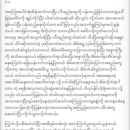
ပဲ ။
အကြောပေါင်းစုံဆိမ့်တက်လာပြီး လီးရည်တွေကို ပန်းထည့်ခြင်လာတာနဲ့ ဒေါ်
မြင့်ခေါင်းကို ချုပ်ကိုင်ပြီး ပါးစပ်ထဲအဆုံးထိ ထိုးသွင်း လိုက်တာ အာဂလောင်
နဲ့ဖိကပ်ပြီး ပန်းထည့်နေလိုက်တာ ဒေါ်မြင့်လည်းအသက်ရှူကြပ်မှာပေါ့ ရုန်း
တယ် အားခြင်းကမမျှ ဒါကိုယ်က တကယ့်ဖီလင် ခေါင်းကိုလွှတ်ပေးလိုက်
တော့မှ အဟွတ်အဟွတ်ဆိုပြီး လီးရည်တွေပါးစပ်ထဲ သီးပြီးချောင်းဆိုးနေရှာ
တယ် သိပ်ဆိုးတာပဲတဲ့ ပုဆိုးမဝတ်သေးဘဲ အိမ်ရှေ့လှမ်းကြည့်မိတော့ တင်
မာဝင်းတံခါးဖွင့်ဝင်လာတယ် အိမ်ထဲမီးတွေကပြာကယာထွန်းပြီး အဖွားကြီး
ကို အသိပေးရတယ် ခြေရာလက်ရာသိမ်းပြီးအဖွားကြီးအိမ်ပေါ်မှာအိပ်ပျော်
နေကြောင်း ခြေဟန်လက်ဟန်နဲ့ပြတယ် အိမ်အောက်ကြမ်းပြင်ကအရည်တွေ
ကိုတော့ အငယ်ဆုံးမထမီယူ သုတ်ပလိုက်တယ် အိမ်တံခါးဖွင့်ထားလိုက်
တယ် တင်မာဝင်းလည်း ရေစိုနဲ့ဆိုင်ကယ်လာထားပုံရတယ် အမေရောတဲ့
အဒေါ်အိပ်နေတယ်အပေါ်ထပ်မှာ လို့ ဟင်ဒါဆိုပြင်းနေမှာပေါ့ အိမ်လိုက်ခဲ့ပါ
လား တဲ့ ရေစိုအလှကလည်းဆွဲဆောင်နေပြန်တယ် ငါလုပ်နိုင်ပါ့အုံးမလား လို့
လည်း သံသယဝင်ပြန်တယ် တံခါးဝမှာ တင်သားတွေတင်းကားနေတာကို
အသားပေးပြီးရပ်စောင့်နေတဲ့တင်မာဝင်းအကြည့်ဟာကျနော့်ကို အသနားခံနေ
တာလား ခြင်္သေ့ကိုပြန်စားမဲ့ကဝေမသမင်ရဲ့အကြည့်လေလား ထီးအတူ
ဆောင်းပြီး လိုက်သွားလိုက်တယ်။
ကြွက်သိုးအိမ်ထဲဝင်ပြီးအာမီရမ်တစ်လုံး တောကြက်ဥတွေဝင်ယူခဲ့တယ်