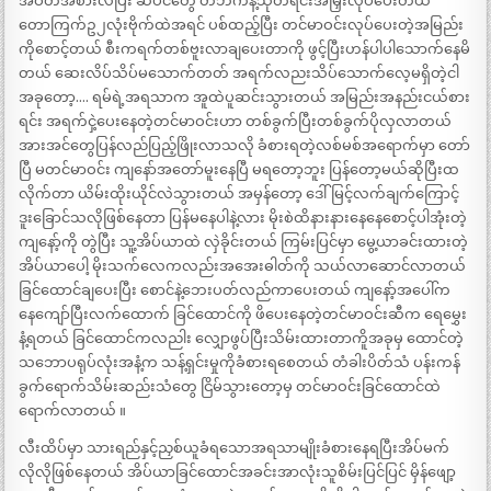
အဝတ်အစားလဲပြီး ဆံပင်တွေ တံဘက်နဲ့သုတ်ရင်းအမြှီးလုပ်ပေးတယ်
တောကြက်ဥ၂လုံးဗိုက်ထဲအရင် ပစ်ထည့်ပြီး တင်မာဝင်းလုပ်ပေးတဲ့အမြည်း
ကိုစောင့်တယ် စီးကရက်တစ်ဗူးလာချပေးတာကို ဖွင့်ပြီးဟန်ပါပါသောက်နေမိ
တယ် ဆေးလိပ်သိပ်မသောက်တတ် အရက်လညးသိပ်သောက်လေ့မရှိတဲ့ငါ
အခုတော့…. ရမ်ရဲ့အရသာက အူထဲပူဆင်းသွားတယ် အမြည်းအနည်းငယ်စား
ရင်း အရက်ငှဲ့ပေးနေတဲ့တင်မာဝင်းဟာ တစ်ခွက်ပြီးတစ်ခွက်ပိုလှလာတယ်
အားအင်တွေပြန်လည်ပြည့်ဖြိုးလာသလို ခံစားရတဲ့လစ်မစ်အရောက်မှာ တော်
ပြီ မတင်မာဝင်း ကျနော်အတော်မူးနေပြီ မရတော့ဘူး ပြန်တော့မယ်ဆိုပြီးထ
လိုက်တာ ယိမ်းထိုးယိုင်လဲသွားတယ် အမှန်တော့ ဒေါ်မြင့်လက်ချက်ကြောင့်
ဒူးခြောင်သလိုဖြစ်နေတာ ပြန်မနေပါနဲ့လား မိုးစဲထိနားနားနေနေစောင့်ပါအုံးတဲ့
ကျနော့်ကို တွဲပြီး သူ့အိပ်ယာထဲ လှဲခိုင်းတယ် ကြမ်းပြင်မှာ မွေ့ယာခင်းထားတဲ့
အိပ်ယာပေါ့ မိုးသက်လေကလည်းအအေးဓါတ်ကို သယ်လာဆောင်လာတယ်
ခြင်ထောင်ချပေးပြီး စောင်နဲ့ဘေးပတ်လည်ကာပေးတယ် ကျနော့်အပေါ်က
နေကျော်ပြီးလက်ထောက် ခြင်ထောင်ကို ဖိပေးနေတဲ့တင်မာဝင်းဆီက ရေမွှေး
နံ့ရတယ် ခြင်ထောင်ကလညါး လျှောဖွပ်ပြီးသိမ်းထားတာကိူအခုမှ ထောင်တဲ့
သဘောပရုပ်လုံးအနံ့က သန့်ရှင်းမှုကိုခံစားရစေတယ် တံခါးပိတ်သံ ပန်းကန်
ခွက်ရောက်သိမ်းဆည်းသံတွေ ငြိမ်သွားတော့မှ တင်မာဝင်းခြင်ထောင်ထဲ
ရောက်လာတယ် ။
လီးထိပ်မှာ သားရည်နှင့်ညှစ်ယူခံရသောအရသာမျိုးခံစားနေရပြီးအိပ်မက်
လိုလိုဖြစ်နေတယ် အိပ်ယာခြင်ထောင်အခင်းအာလုံးသူစိမ်းပြင်ပြင် မှိန်ဖျော့