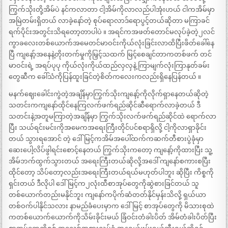
ကြွက်သိုးတို့အိမ်ပဲ နင်ကလာတာ ငါ့အိမ်ကိုလာလည်ပါအုံးဟယ် ငါကအိမ်မှာ
အမြဲတမ်းရှိတယ် လာခဲ့နော်တဲ့ စုပ်ရောလာဒ်ရောပွင့်တယ်ဆိုတာ မကြာခင်
ရက်ပိုင်းအတွင်းသိရတော့တာပါပဲ ။ အရင်ကအဖတ်တောင်မလုပ်ခဲ့တဲ့၂လင်
ကွာခလေးတစ်ယောက်အမေတင်မာဝင်းကိုယ်လုံးခြင်းလာထိပြီးဖိတ်ခေါ်နေ
ပြီ ကျနော့်အနေနဲ့တိုးတက်မှုကိုမြှင့်သထက် မြင့်စေချင်တာကတစ်ဖက် တင်
မာဝင်းရဲ့ အရပ်ပုပု ကိုယ်လုံးကိုယ်ထည်လှလှနဲ့ ကြာမျက်လုံးကြာနုတ်ခမ်း
တွေဆီက ခေါ်သံကိုပြန်ထူးခြင်တဲ့စိတ်ကလေးကလည်းရှိနေပြန်တယ် ။
မနက်ဈေးခေါင်းကွဲတဲ့အချိန်မှာကြွက်သိုးကျနော့်ကိုလိုက်ရှာနေတယ်ဆိုတဲ့
သတင်းကကျနော်ထိုင်နေကြလက်ဖက်ရည်ဆိုင်ဆီရောက်လာခဲ့တယ် ဒီ
သတင်းနဲ့အတူမကြာတဲ့အချိန်မှာ ကြွက်သိုးလက်ဖက်ရည်ဆိုင်ထဲ ရောက်လာ
ပြီး သယ်ရင်းမင်းကိုအမေကအရေးကြီးတိုင်ပင်စရာရှိလို့ ငါ့ကိုလာရှာခိုင်း
တယ် သွားရအောင် တဲ့ ဒေါ်မြင့်ကအိမ်အပေါ်ထက်ကဆက်တီစားပွဲခုံမှာ
ဆေးပေါ့လိပ်ဖွါရင်းစောင့်နေတယ် ကြွက်သိုးကတော့ ကျနော့်ကိုထားပြီး သူ့
အိမ်ဘက်ထွက်သွားတယ် အရေးကြီးတယ်ဆိုလို့အဒေါ် ကျနော်စကားစပြီး
ထိုင်တော့ သိပ်တော့လည်းအရေးကြီးတယ်ရယ်မဟုတ်ပါဘူး ဆိုပြီး ကိစ္စကို
ရှင်းတယ် ဒီလိုပါ ဒေါ်မြင့်က၂လုံးထီစာအုပ်တွေကိုဆွဲစားခြင်တယ် သူ
တစ်ယောက်တည်းမနိုင်ဘူး ကျနော်ကပိုက်ဆံတတ်နိုင်မှန်းသိလို့ ရှယ်ယာ
တစ်ဝက်ပါနိုင်သလား နာမည်ခံပေးမှာက ဒေါ်မြင့် စာအုပ်တွေကို မိသားစုထဲ
ကတစ်ယောက်ယောက်ကိုသိမ်းခိုင်းမယ် ခြံဝင်းတံခါးပိတ် အိမ်တံခါးပိတ်ပြီး