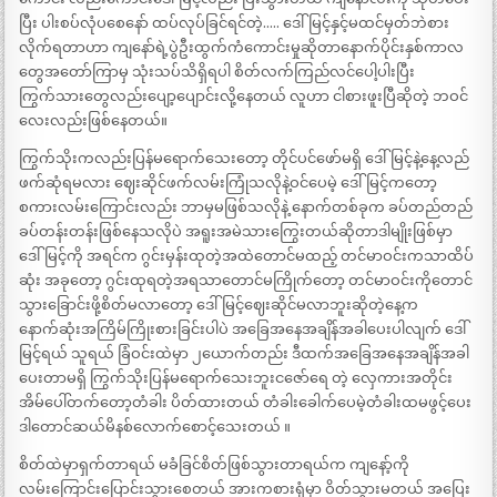
ပြီး ပါးစပ်လုံပစေနော် ထပ်လုပ်ခြင်ရင်တဲ့….. ဒေါ်မြင့်နှင့်မထင်မှတ်ဘဲစား
လိုက်ရတာဟာ ကျနော်ရဲ့ပွဲဦးထွက်ကံကောင်းမှုဆိုတာနောက်ပိုင်းနှစ်ကာလ
တွေအတော်ကြာမှ သုံးသပ်သိရှိရပါ စိတ်လက်ကြည်လင်ပေါ့ပါးပြီး
ကြွက်သားတွေလည်းပျော့ပျောင်းလို့နေတယ် လူဟာ ငါစားဖူးပြီဆိုတဲ့ ဘဝင်
လေးလည်းဖြစ်နေတယ်။
ကြွက်သိုးကလည်းပြန်မရောက်သေးတော့ တိုင်ပင်ဖော်မရှိ ဒေါ်မြင့်နဲ့နေ့လည်
ဖက်ဆုံရမလား ဈေးဆိုင်ဖက်လမ်းကြုံသလိုနဲ့ဝင်ပေမဲ့ ဒေါ်မြင့်ကတော့
စကားလမ်းကြောင်းလည်း ဘာမှမဖြစ်သလိုနဲ့ နောက်တစ်ခုက ခပ်တည်တည်
ခပ်တန်းတန်းဖြစ်နေသလိုပဲ အရူးအမဲသားကြွေးတယ်ဆိုတာဒါမျိုးဖြစ်မှာ
ဒေါ်မြင့်ကို အရင်က ဂွင်းမှန်းထုတဲ့အထဲတောင်မထည့် တင်မာဝင်းကသာထိပ်
ဆုံး အခုတော့ ဂွင်းထုရတဲ့အရသာတောင်မကြိုက်တော့ တင်မာဝင်းကိုတောင်
သွားခြောင်းဖို့စိတ်မလာတော့ ဒေါ်မြင့်ဈေးဆိုင်မလာဘူးဆိုတဲ့နေ့က
နောက်ဆုံးအကြိမ်ကြိုးစားခြင်းပါပဲ အခြေအနေအချိန်အခါပေးပါလျက် ဒေါ်
မြင့်ရယ် သူရယ် ခြံဝင်းထဲမှာ ၂ယောက်တည်း ဒီထက်အခြေအနေအချိန်အခါ
ပေးတာမရှိ ကြွက်သိုးပြန်မရောက်သေးဘူးငဇော်ရေ တဲ့ လှေကားအတိုင်း
အိမ်ပေါ်တက်တော့တံခါး ပိတ်ထားတယ် တံခါးခေါက်ပေမဲ့တံခါးထမဖွင့်ပေး
ဒါတောင်ဆယ်မိနစ်လောက်စောင့်သေးတယ် ။
စိတ်ထဲမှာရှက်တာရယ် မခံခြင်စိတ်ဖြစ်သွားတာရယ်က ကျနော့်ကို
လမ်းကြောင်းပြောင်းသွားစေတယ် အားကစားရုံမှာ ဝိတ်သွားမတယ် အပြေး