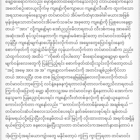
ဖျော့မီးရောင်ကလည်း မှောရုံတောထဲရောက်နေသလိုလို ငါဘယ်ရောက်နေလဲ
အတော်စဉ်းစားယူလိုက်မှ ကျနော့်ကိုကျောပေး ကျနော့်လီးဆီက ထူးကဲသော
အရသာပေးစွမ်းနေသူမှာ တင်မာဝင်းပဲ အိပ်မက်ထဲမှာအခါခါ မယားအဖြစ်
မှန်းခဲ့ရသောတင်မာဝင်းအိပ်မက်သခင်မ အခုတော့ ကျနော့်ကို ပြုစုပေးနေရှာ
တယ် “”အား” လို့ကျနော့်မှာ အော်ညည်းမိလာရတယ် လီးဒစ်ကနေ အာခေါင်
အဆုံးအထိ စုပ်သွင်းနေတာကိုး ကျနော်မခံစားနိုင်တော့ တင်မာဝင်းထမိန်ကို
လှန်ပြီး ကျနော့်မျက်နှာပေါ်ခွခိုင်းလိုက်တယ် အမွှေးတွေပြောင်ရှင်းနေတဲ့
စောက်ဖုတ်ကို လျှာနဲ့သိမ်းကြုံး လှန်ယက်ပလိုက်တာ တင်မာဝင်းဆီက ညည်း
သံထွက်လာတဲ့ အထိပဲ “”ကိုဇော် လိုးပါတော့” မီးရောင်ဖျော့ဖျော့မှာ ရမက်
မျက်ဝန်းလေးတွေကို ပြန်ကြည့်ရင်း စောက်ဖုတ်ထဲထိုးသွင်းလိုက်တော့တယ်
“အင့် အမေ့ အား အ အ” ကျနော့လက်မောင်းကို အတင်းဖျစ်ညစ်ကိုင်လာ
တယ် အားယူပြီး တစ တစ ဖြည်းရာကနေမြန်မြန်လေးလိုးပေးလိုက်တယ်
တင်မာဝင်းဘာ့ကြောင့် လင်နဲ့ခနခနကွဲရတာလဲဆိုတာလက်တွေ့သိလာရတယ်
ကြွက်သိုးပြောတဲ့ မျှော့ ဆိုတာသူ့အမ တင်မာဝင်းမှာ ရှိနေတာပါပဲ အောက်က
နေသူမက ပြန်ညှောင့်ပေးရင်း ကျနော့်လီးတံတစ်ခုလုံးကို စုပ်ဆွဲယူနေတယ်
ကောင်းလိုက်တာ ကျနော်လည်း “”ကောင်းလိုက်တာမိန်းမရယ် အချစ်ရယ် “”
တင်မာဝင်းဆံပင်စလေးသပ်တင်ပေးရင်း နုတ်ခမ်းလေးစုပ်ရင်း ချစ်တယ်
မိန်းမရယ်လို့ပြောပြီးလိုးနေမိတယ် ဒေါ်မြင့်ကို လိုးထားတာရယ် အရက်အရှိန်
ရယ်ကြောင့်သာ ခနလေးနဲ့မပြီးသွားတာ တင်မာဝင်းကအတော်နှာထန်တာပဲ ။
ဒါ့ကြောင့်အရင်ယောကျ်ားတွေ မနိုင်တော့ပဲ ကွဲကြ ကွာကြရတာ တင်မာဝင်း