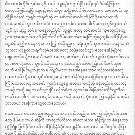
မိသားစုစုံတိုင်းလုပ်လေ့ရှိတယ် ကျနော်ကရှက်ပြီး ပြေးရင် ဝိုင်းရီကြတာ
ဓလေ့လိုဖြစ်နေပြီ ကျနော့်စိတ်ထဲမှာ အမြဲစိတ်ပါဖီးလာတာက တင်မာဝင်း သူ
တို့ခြံဝင်းထဲ လူရှင်းတဲ့ရက်ဆို ကျနော်တင်မာဝင်းကို ကြံဖို့ချောင်းတယ်
ဒါပေမဲ့မရဲပါဘူး တင်မာဝင်းကလည်း တစ်လတစ်ခေါက်တော့ ကုန်ကူးတယ်
သူ့စီးပွားနဲ့သူ တစ်ရက်နေ့လည်ပိုင်း လူရှင်းတော့ တင်မာဝင်း ကိုတွေ့လိုတွေ့
ညားသွားချောင်းတယ် ကြွက်သိုးအိမ်အောက်ကနေကြည့်နေတုန်း ဒေါ်မြင့်က
သူ့အိမ်မကြီးကနေ ဟဲ့ငဇော် ကြွက်သိုးညက ခရီးထွက်သွားတယ် လေနင်မသိ
ဘူးလားလို့ရုတ်တရက်လှမ်းအော်တော့ လန့်တောင်သွားသေး ဒေါ်မြင့်က
ဈေးရောင်းလို့လားမသိ အသံကတော့ အော်ကျယ် အော်ကျယ် ဟဲ့ကောင်လေး
လာစမ်း ငါ့ကိုလာကူစမ်းဆိုတော့ ကျနော်လည်း အိမ်မကြီးပေါ်တက်သွား
တယ် ဒေါ်မြင့်မျက်နှာက မကြည်မသာ အဒေါ်နေမကောင်းလို့လားဆိုတော့
အေးဟယ် ဟိုဟာတွေစိတ်မချပေမဲ့ မတတ်နိုင်ဘူးလာပြန်နားရတာပဲ တံခါးမ
ကြီးပိတ်ထားလိုက်ငဇော် ကြက်တွေခွေးတွေတက်လို့တဲ့ ခန်းစည်းချထားတဲ့
အခန်းထဲကို ရှေ့က ဝင်သွားပြီး လိုက်ခဲ့တဲ့ ကုတင်ပေါ်ခြေဆင်းထိုင်ချလိုက်
တယ် အဒေါ်ကျနော်ဘာလုပ်ပေးရမလဲဆိုတော့ ငါ့ကိုဇက်ကြောဆွဲနှိပ်ပေးစမ်း
ဘာဟယ် အကြောတွေတက်နေတယ်။
ဆေးသောက်တာလည်းမရဘူးဟယ် ကျနော်လည်းဇက်ကြောဆွဲဂုတ်ပိုးသား
တွေ နှိပ်ပေးတယ် ဆွဲကြိုးအတုတ်ကြီးက ဆွဲထားသေး ဆွဲကြိုးက ခံနေတော့
ဆွဲကြိုးခြွတ်ခိုင်းတယ် ဒေါ်မြင့်နှိပ်ခိုင်းသမျှနှိပ်ပေးရတယ် ပေါင်တွင်းကြော
တွေကို နှိပ်ခိုင်းပြန်တယ် ပေါင်တွင်းကြောတွေကို ထမိန်အောက်ထဲလက်ဝင်