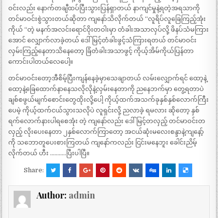
ဝင်းလည်း နောက်တချီထပ်ပြီးသွားပြန်ရှာတယ် နာကျင်မှုနဲ့ရတဲ့အရသာကို
တင်မာဝင်းစွဲသွားတယ်ဆိုတာ ကျနော်သိလိုက်တယ် “လူရိပ်လူခြေကြည့်အုံး
ကိုယ် “တဲ့ မနက်အလင်းရောင်ဝိုးတဝါးမှာ တံခါးအသာလှပ်လို့ ဖိနပ်သံမကြား
အောင် လျှောက်လာခဲ့တယ် ဒေါ်မြင့်တံခါးဖွင့်သံကြားရတယ် တင်မာဝင်း
လှမ်းကြည့်နေတာသိနေတော့ ခြံတံခါးအသာဖွင့် ကိုယ့်အိမ်ကိုယ်ပြန်တာ
ကောင်းပါတယ်လေပေါ့။
တင်မာဝင်းတော့အီစိမ့်ပြီးကျန်နေခဲ့မှာသေချာတယ် လမ်းလျှောက်ရင် ထော့နဲ့
ထော့နဲ့ခြေထောက်နာနေသလိုလိုနဲ့လှမ်းနေတာကို ညနေဘက်မှာ တွေ့ရတာပဲ
ချစ်စဖွယ်မျက်စောင်းတွေထိုးလို့ပေါ့ ကိုယ့်ထက်အသက်ခုနှစ်နှစ်လောက်ကြီး
ပေမဲ့ ကိုယ့်ထက်ငယ်သွားသလိုပဲ လူရှင်းလို့ ညလာခဲ့ ရမလား ဆိုတော့ နှစ်
ရက်လောက်နားပါရစေအုံး တဲ့ ကျနော်လည်း ဒေါ်မြင့်တလှည့် တင်မာဝင်းတ
လှည့် လိုးပေးနေတာ ၂နှစ်လောက်ကြာတော့ အငယ်ဆုံးမလေးစန္ဒာနဲ့ကျနော့်
ကို သဘောတူပေးစားကြတယ် ကျနော်ကလည်း ငြင်းမနေဘူး ခေါင်းညိမ့်
လိုက်တယ် ဟီး ………..ပြီးပါပြီ။
Share:
Author:
admin