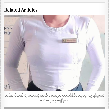
Related Articles
ဆန့်ကျင်ဘက် ရဲ့ ပထမဆုံးအထိ အတွေ့မှာ မရှောင်နိုင်တော့ဘူး သူ့ ရင်ခွင်ထဲ
မှာပဲ ပျော့ခွေခဲ့ရပြီလေ