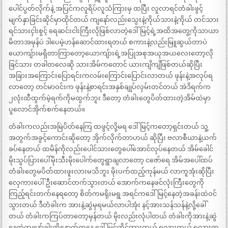
ပေါင်ပွတ်လိုက်နဲ့ အပြင်ကလူရိပ်လူသံကြားမှ ထပြီး လူလာရင်တံခါးဖွင့်
မျက်နှာခြင်းဆိုင်မှာထိုင်တယ် ကျနော်လည်းသွေးနဲ့ကိုယ်သားနဲ့ကိုယ် တင်သား
ရင်သားငှါးစွင့် ရေဆင်းငါးကြီးလိုဖြစ်လာတဲ့ဒေါ်မြင့်ရဲ့အထိအတွေ့ကိုသာယာ
မိတာအမှန်ပဲ ဒါပေမဲ့ဟန်ဆောင်ထားရတယ် စကားနဲ့လည်းမြူဆွယ်တာပဲ
ယောကျ်ားမရှိတာကြာတော့ယောကျ်ားရဲ့အပြုအစုအယုအယလေးတော့လို
ခြင်သား တခါတလေဆို သားအိမ်ကတောင် ယားကျိကျိဖြစ်တယ်ဆိုပြီး
အခြားအကြောင်းပြောရင်းကလမ်းကြောင်းပြောင်းလာတယ် ဖုန်းနဲ့အလုပ်ရ
လာတော့ တင်မာဝင်းက ဖုန်းနဲ့စာရင်းအနှစ်ချုပ်လှမ်းတင်တယ် အဲဒိရက်က
၂လုံးထီထွက်မဲ့ရက်ကိုမထွက်ဘူး ဒီတော့ တံခါးတွေပိတ်ထားတဲ့အိမ်ထဲမှာ
ပူလောင်အိုက်စက်နေတယ်။
တံခါးကလည်းအမြဲပိတ်နေကြ ထဖွင့်လို့မရ ဒေါ်မြင့်ကတော့ရှင်းတယ် သူ့
အတွက်အခွင့်ကောင်းဆိုတော့ အိုက်လိုက်တာဟယ် ဆိုပြီး ဗလာစီယာနဲ့ယက်
ခပ်နေတယ် ထမိန်ကိုလည်းပေါင်သားတွေပေါ်အောင်လုပ်နေတယ် အိမ်ခေါင်
မိုးသွပ်ပြားပေါ်မိုးသီးမိုးပေါက်တွေရွာချလာတော့ ငဇော်ရေ အိမ်အပေါ်ထပ်
တံခါးတွေမပိတ်ထားဖူးလားမသိဘူး မိုးပက်ထည့်ကုန်မယ် လာကူအုံးဆိုပြီး
လှေကားပေါ်ဦးဆောင်တက်သွားတယ် အောက်ကနေဖင်လုံးကြီးတွေကို
ကြည့်ရင်းတက်နေရတော့ စိတ်ကမရိုးမရွ အရင်ကဒေါ်မြင့်နေတဲ့အခန်းထဲဝင်
သွားတယ် ဒီတံခါးက အားနဲ့ဆွဲမှရမယ်လာပါအုံး နင့်အားသန်သန်နဲ့လို့ခေါ်
တယ် တံခါးကကြပ်တာတော့မှန်တယ် မိုးလည်းလုံပါတယ် တံခါးကိုအားနဲ့ဆွဲ
နေတဲ့ကျနော့်ခါးကိုနောက်ကနေ ဒေါ်မြင့်ကိုင်ထားတယ် ရလားကွယ့် ရလားကွ