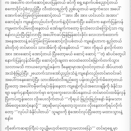
က အပေါ်က တက်ဆောင့်ပေးပြန်တယ် ဖင်ကို ရှေ့နောက်ပစ်ညှောင့်တယ်
စကောဝိုင်းပုံစံလှည့်ပြီး လီးထဲလရည်ကို ညှစ်ယူတယ် မထွက်သေး အပေါ်
အောက်ခပ်ကြမ်းကြမ်းဆောင့်တယ် “”အား အီး အား ဟင်းဟင်း အအား”
ဆောင့်ရင်း ကျနော့်လည်ပင်းကိုလက်နဲ့သိုင်းဖက်ပြီး ခေါင်းက နောက်ပြန်လန်
ကျမတက်ယိမ်းထိုးနေတယ် အော်ချက်ကတော့ မိုးသံလေသံကြောင့်သာ ကျ
နော်လည်းပြီးခြင်လာပြီ အပေါ်ကခပ်မြန်မြန်ဆင်းခိုင်း လေးဘက်ထောက်
အနေအထားနဲ့ ခပ်ကြမ်းကြမ်းဆောင့်လိုးပစ်တယ် ကျနော့်ဟာက ရှည်တယ်
ခါးတိုတဲ့ တင်မာဝင်း သားအိမ်ကို ထိုးနေမိတယ် “”အား ကိုရယ် နာလိုက်တာ
အား အားဆောင့် အောင့်တယ် ပြီးတော့မယ် ဆောင့် ဆောင့် “”တဲ့ ဆံပင်တွေပါ
နောက်ပြန်လှန်သိမ်းပြီး ဆောင့်လိုးချတာ လေထဲတောင်မြောက်တက်သွား
သလားမသိ ကာယလေ့ကျင့်ခန်းက ဒီနေရာမှာအသုံးဝင်လှတယ် အိပ်ယာထဲ
အသံစုံမြည်ပြီး ၂ယောက်သားအော်ညည်းသံနဲ့ ကျနော်လည်းတင်မာဝင်းဖင်
အပေါ်ကနေဆောင့်ပြီး သားအိမ်ထဲလီးရည်တွေ ပန်းထည့်လိုက်မိတော့တယ်
ပြီးတော့ အပေါ်ကမှီဖက်ရင်းမှိန်းနေတာ ကျနော့်ကိုယ်အလေးချိန်ကို ခံနိုင်သ
ဗျာ မနက်၄နာရီလောက်မှာ ကွေးကွေးလေးအိပ်နေတယ် တင်မာဝင်းထမိန်လှန်
ပြီးကပ်တွန်းလေး လိုးပေးလိုက်တယ် “”ကိုရယ် ဖြည်းဖြည်းနော် မိန်းမသား
အိမ်တွေအောင့်နေလို့”” အာ့ဆိုမလုပ်ရတော့ဘူးလား လိုးနေတာကိုရပ်လိုက်
တော့ “”လုပ်ပါ ခံနိုင်ပါတယ်” သူများကို စွဲအောင်လုပ်ပြီးတော့ မထားသွားနဲ့
နော်။
ကိုဇော်ကဆရာကြီးပဲ လူပျိုမဟုတ်တော့ဘူးမလားပြော”” တင်မာ့ရှေ့မှာ