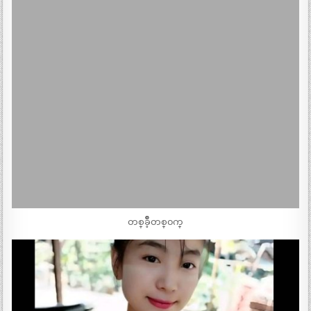
တစ္​ခ်ိဳ့တစ္​၀က္