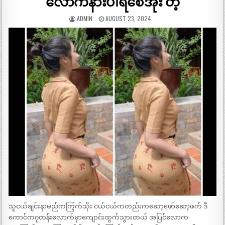
လောက်နားပါရစေအုံး တဲ့
ADMIN
AUGUST 23, 2024
သူငယ်ချင်းနာမည်ကကြွက်သိုး ငယ်ငယ်ကတည်းကဆော့ဖော်ဆော့ဖက် ဒီ
ကောင်က၇တန်းလောက်မှာကျောင်းထွက်သွားတယ် အပြင်လောက