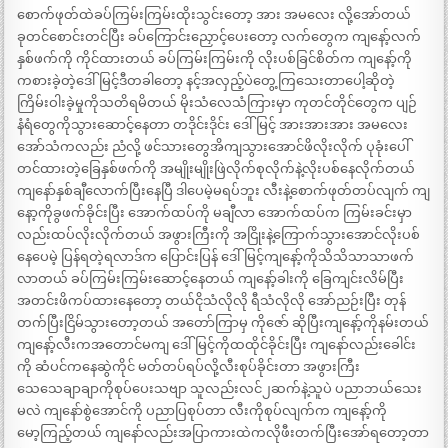
စောက်ဖုတ်ထဲခပ်ကြမ်းကြမ်းထိုးသွင်းတော့ အား အမလေး လို့အော်တယ်
ခုတင်စောင်းတင်ပြီး ခပ်ကြောင်းညှောင့်ပေးတော့ လက်တွေက ကျနော့်လက်
နှစ်ဖက်ကို ကိုင်ထားတယ် ခပ်ကြမ်းကြမ်းကို လိုးပစ်ခြင်စိတ်က ကျနော့်ကို
ကစားခဲ့တဲ့ဒေါ်မြင့်ဒီတခါတော့ နင့်အလှည့်ပဲတွေ့ကြသေးတာပေါ့ဆိုတဲ့
ကြိမ်းဝါးခဲ့မှုကိုသတိရမိတယ် မိုးသံလေသံကြားမှာ ကုတင်တိုင်တွေက ပျဉ်
နံရံတွေကိုသွားဆောင့်နေတာ တဒိုင်းဒိုင်း ဒေါ်မြင့် အားအားအား အမလေး
အော်သံကလည်း ညံလို့ ဖင်သားတွေအိကျသွားအောင်ဖိလိုးလိုက် ပုခုံးပေါ်
တင်ထားတဲ့ခြေနှစ်ဖက်ကို အမျိုးမျိုးဖြဲလိုက်စုလိုက်နဲ့လိုးပစ်နေလိုက်တယ်
ကျနော်နှစ်ချီလောက်ပြီးနေပြီ ဒါပေမဲ့မရပ်ဘူး လီးနဲ့စောက်ဖုတ်တပ်လျက် ကျ
နော့ကိုခွဖက်ခိုင်းပြီး အောက်ထပ်ကို မချီလာ အောက်ထပ်က ကြမ်းခင်းမှာ
လည်းထပ်လိုးလိုက်တယ် အဖွားကြီးကို အငြိုးနဲ့ကြောက်သွားအောင်လိုးပစ်
နေပေမဲ့ ပြန်ရတဲ့ရလာဒ်က ပြောင်းပြန် ဒေါ်မြင့်ကျနော့်ကိုသိသိသာသာဖက်
လာတယ် ခပ်ကြမ်းကြမ်းဆောင့်နေတယ် ကျနော့်ခါးကို ခြေကျင်းလိမ်ပြီး
အတင်းဖိကပ်ထားနေတော့ တယ်ငိုသံလိုလို ရီသံလိုလို အော်ညဉ်းပြီး တုန်
တက်ပြီးငြိမ်သွားတော့တယ် အတော်ကြာမှ ကိုဇော် ဆိုပြီးကျနော့်ကိုနမ်းတယ်
ကျနော့်လီးကအတောင်မကျ ဒေါ်မြင့်ကိုထထိုင်ခိုင်းပြီး ကျနော်လည်းခေါင်း
ကို ဆံပင်ကနေဆွဲကိုင် မတ်တပ်ရပ်လို့လီးစုပ်ခိုင်းတာ အဖွားကြီး
သေသေချာချာကိုစုပ်ပေးသဗျာ သူလည်းလင်၂ဆက်နဲ့သူပဲ ပညာဘယ်သေး
မလဲ ကျနော်စွဲအောင်ကို ပညာပြစုပ်တာ လီးကိုစုပ်လျက်က ကျနော့်ကို
မော့ကြည့်တယ် ကျနော်လည်းအပြာကားထဲကလိုဖီးတက်ပြီးအော်ရတော့တာ