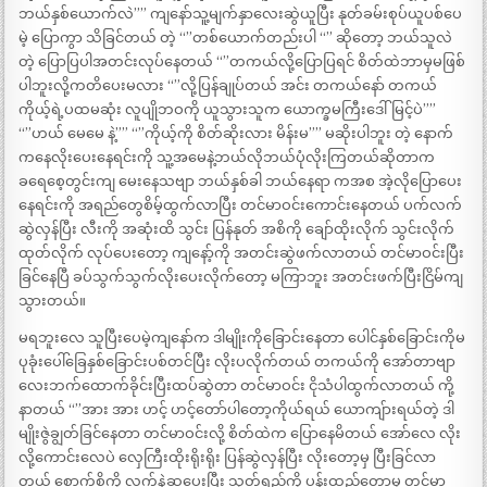
ဘယ်နှစ်ယောက်လဲ”” ကျနော်သူ့မျက်နှာလေးဆွဲယူပြီး နုတ်ခမ်းစုပ်ယူပစ်ပေ
မဲ့ ပြောကွာ သိခြင်တယ် တဲ့ “”တစ်ယောက်တည်းပါ “” ဆိုတော့ ဘယ်သူလဲ
တဲ့ ပြောပြပါအတင်းလုပ်နေတယ် “”တကယ်လို့ပြောပြရင် စိတ်ထဲဘာမှမဖြစ်
ပါဘူးလို့ကတိပေးမလား “”လို့ပြန်ချုပ်တယ် အင်း တကယ်နော် တကယ်
ကိုယ့်ရဲ့ပထမဆုံး လူပျိုဘဝကို ယူသွားသူက ယောက္ခမကြီးဒေါ်မြင့်ပဲ””
“”ဟယ် မေမေ နဲ့”” “”ကိုယ့်ကို စိတ်ဆိုးလား မိန်းမ”” မဆိုးပါဘူး တဲ့ နောက်
ကနေလိုးပေးနေရင်းကို သူ့အမေနဲ့ဘယ်လိုဘယ်ပုံလိုးကြတယ်ဆိုတာက
ခရေစေ့တွင်းကျ မေးနေသဗျာ ဘယ်နှစ်ခါ ဘယ်နေရာ ကအစ အဲ့လိုပြောပေး
နေရင်းကို အရည်တွေစိမ့်ထွက်လာပြီး တင်မာဝင်းကောင်းနေတယ် ပက်လက်
ဆွဲလှန်ပြီး လီးကို အဆုံးထိ သွင်း ပြန်နုတ် အစိကို ချော်ထိုးလိုက် သွင်းလိုက်
ထုတ်လိုက် လုပ်ပေးတော့ ကျနော့်ကို အတင်းဆွဲဖက်လာတယ် တင်မာဝင်းပြီး
ခြင်နေပြီ ခပ်သွက်သွက်လိုးပေးလိုက်တော့ မကြာဘူး အတင်းဖက်ပြီးငြိမ်ကျ
သွားတယ်။
မရဘူးလေ သူပြီးပေမဲ့ကျနော်က ဒါမျိုးကိုခြောင်းနေတာ ပေါင်နှစ်ခြောင်းကိုမ
ပုခုံးပေါ်ခြေနှစ်ခြောင်းပစ်တင်ပြီး လိုးပလိုက်တယ် တကယ်ကို အော်တာဗျာ
လေးဘက်ထောက်ခိုင်းပြီးထပ်ဆွဲတာ တင်မာဝင်း ငိုသံပါထွက်လာတယ် ကို့
နာတယ် “”အား အား ဟင့် ဟင့်တော်ပါတော့ကိုယ်ရယ် ယောကျ်ားရယ်တဲ့ ဒါ
မျိုးဇွဲချွတ်ခြင်နေတာ တင်မာဝင်းလို့ စိတ်ထဲက ပြောနေမိတယ် အော်လေ လိုး
လို့ကောင်းလေပဲ လှေကြီးထိုးရိုးရိုး ပြန်ဆွဲလှန်ပြီး လိုးတော့မှ ပြီးခြင်လာ
တယ် စောက်စိကို လက်နဲ့ဆွပေးပြီး သုတ်ရည်ကို ပန်းထည့်တော့မှ တင်မာ