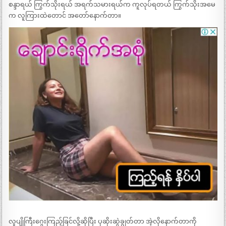
စန္ဒာရယ် ကြွက်သိုးရယ် အရက်သမားရယ်က ကူလုပ်ရတယ် ကြွက်သိုးအမေ
က လူကြားထဲတောင် အတော်နောက်တာ။
လူပျိုကြီးဂွေးကြည့်ခြင်လို့ဆိုပြီး ပုဆိုးဆွဲချွတ်တာ အဲ့လိုနောက်တာကို