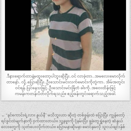
.ဒီနားရောက်တာနဲ့မထူးတော့ပါဘူးဆိုပြီး..ဝင် လာခဲ့တာ…အမလေးမောလိုက်
တာနော်.. လို့..ပြောဆိုပြီး..ဦးသောင်းမင်းလက်မောင်းကိုတွဲကာ.. အိမ်အတွင်း
ဝင်ရန်..ပြင်နေသဖြင့်..ဦးသောင်းမင်းခြံတံ ခါးကို..အဝေးထိန်းဖြင့်
ကမန်းကတန်းပိတ်လိုက်ရသည်။ ဧည့်ခန်းတွင်းရောက်သည့်အခါ.
Post
← “နင်ကောင်းရဲ့လား နွယ်နီ” မသိဘူးဟာ ဆိုတဲ့ တစ်ခွန်းထဲ ပြောပြီး ကျွန်တော့်
navigation
ရင်ခွင်ထဲမျက်နှာကို ဝှက်ထားတယ်။ သူ့နဖူးကို ငုံနမ်းပြီး ချွဲတွေရွှဲနေတဲ့ ဆံနွယ်
လေးတွေကို သုတ်ပေးလိုက်တယ်။ ပြောမနာဆိုမနာ မောင်နှမလို သူငယ်ချင်းနှ်စ်