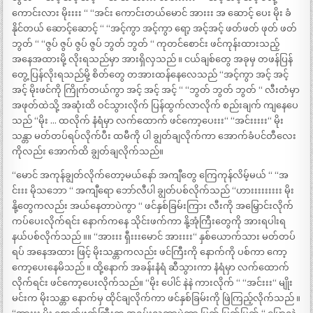
ကောင်းလား မိုးးးး “ “အင်း ကောင်းတယ်မောင် အားးး အ ဆောင့် ပေး မိုး ခံ
နိုင်တယ် ဆောင့်ဆောင့် “ “အင့်ကွာ အင့်ကွာ ရော့ အင့်အင့် ဖတ်ဖတ် ဖုတ် ဖတ်
ဘွတ် “ “ဇွပ် ဇွပ် ဇွပ် ဇွပ် ဘွတ် ဘွတ် “ ကုတင်စောင်း ဖင်ကုန်းထားသည့်
အနေအထားမို့ လိုးရသည်မှာ အားရှိလှသည် ။ ငယ်ချစ်တွေ အခုမှ တဖန်ပြန်
တွေ့ ပြန်လိုးရသည်မို့ စိတ်တွေ တအားထန်နေလေသည် “အင့်ကွာ အင့် အင့်
အင့် မိုးဖင်ကို ကြိုက်တယ်ကွာ အင့် အင့် အင့် “ “ဘွတ် ဘွတ် ဘွတ် “ လီးတံမှာ
အဖုတ်ထဲသို့ အဆုံးထိ ဝင်သွားလိုက် ပြန်ထွက်လာလိုက် စည်းချက် ကျနေပေ
သည် “မိုး … ထလိုက် နံရံမှာ လက်ထောက် ဖင်ကော့ပေးးး“ “အင်းးးးး“ မိုး
သန္တာ မတ်တပ်ရပ်လိုက်ပီး ထမီကို ပါ ချွတ်ချလိုက်ကာ အောက်ခံပင်တီလေး
ကိုလည်း အောက်ထိ ချွတ်ချလိုက်သည်။
“မောင် အကုန်ချွတ်လိုက်တော့မယ်နော် အကျီတွေ ကြေကုန်လိမ့်မယ် “ “အ
င်းးး မိုသဘော “ အကျီရော ဘော်လီပါ ချွတ်ပစ်လိုက်သည် “ဟားးးးးးးးး မိုး
နို့တွေကလည်း အယ်နေတာပဲကွာ “ ဖင်နှစ်ခြမ်းကြား လီးကို အမြှောင်းလိုက်
ကပ်ပေးလိုက်ရင်း နောက်ကနေ သိုင်းဖက်ကာ နို့အုံကြီးတွေကို အားရပါးရ
နယ်ပစ်လိုက်သည် ။။ “အားးး ရှီးးးမောင် အားးးး“ နှစ်ယောက်သား မတ်တပ်
ရပ် အနေအထား ဖြင့် မိုးသန္တာကလည်း ဖင်ကြီးကို နောက်ကို ပစ်ကာ ကော့
ကော့ပေးနေမိသည် ။ ထို့နောက် အခန်းနံရံ ဆီသွားကာ နံရံမှာ လက်ထောက်
လိုက်ရင်း ဖင်ကော့ပေးလိုက်သည်။ “မိုး ပေါင် နဲနဲ ကားလိုက် “ “အင်းးး“ မျိုး
မင်းက မိုးသန္တာ နောက်မှ ထိုင်ချလိုက်ကာ ဖင်နှစ်ခြမ်းကို ဖြဲကြည့်လိုက်သည် ။