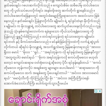
မင်းကြည့်မ၀ ဖြစ်နေလေသည် ။ မိုးသန္တာ မေးစေ့လေးအား လှမ်းဆွဲလိုက်ကာ
နုတ်ခမ်းချင်း ဂဟေဆက်လိုက်သည် ။ ကျောင်းစိမ်း ထမီပေါ်မှ တင်ပါးလေး
တွေ ကို ပွတ်သပ်ပေးလိုက်ရင်း အနမ်းမိုးတွေ ဆက်တိုက် ရွာနေမိသည် ။
တင်ပါးအောက်ခြေနားတွင် အတွင်းခံမျော့ကြိုးရာလေးက အထင်းသား ဖြစ်
နေသည် ။ နုတ်ခမ်းချင်း ပြန်ခွာလိုက်ပီး မျိုးမင်း ရဲ့ ရင်ခွင်ထဲမှာ မှီလိုက်သည်
။ မျိုးမင်း က မိုးသန္တာရဲ့ တင်ပါးလေးတွေ ဆက်ပွတ်ပေးနေလိုက်သည် ။ လွန်
ခဲ့သည့် သုံးနှစ်ကျော်လောက်က ရခဲ့ဖူးသော ကိုယ်သင်းရနံ့လေးတွေ ကို
ပြန်လည် ရှူရှှိုက်မိကြသည် ။ တင်းရင်းလွန်းတဲ့ ရင်သားတွေက မျိုးမင်း
ရင်ဘတ် နှင့် ဖိကပ်ထားမိလေသည် ။ ဖင်နှစ်ခြမ်းကြားထဲကို လက်နဲ့ ဆွဲပွတ်
လိုက်တယ် ဆိုရင်ပဲ မိုးသန္တာရဲ့ အသက်ရှူသံတွေ မြန်ဆန်လာရသည် “အားးးး
ရှီးးးး မောင် “ “မိုးးးး “ “ရှင်….“ “အရင်တုန်းက လို ရင်ခုန်သံတွေ မြန်နေပီကွာ“
“အတူတူပါပဲ မောင်ရယ် “ “မိုးက အရင်တုန်းကလို စကပ်တိုမလေး မဟုတ်
တော့ပဲ ကျောင်းဆရာမ ဝတ်စုံလေးနဲ့ ဆိုတော့ ပိုပီး ရင်ခုန်နေမိတယ် “ “စကပ်
တိုမလေး တုန်းကလိုပဲ အချစ်တွေ များများ ပေးပါမောင် “ “ဆရာမလေး ကို
စကပ်တိုမလေး ထက် အချစ်တွေ ပိုပေးချင်တာပါ “ “အင်းးးး အားးးးမောင်
ရယ်“ “မောင့်လီးကို ကိုင်ကြည့်ပါဦး မိုး “ “အင်းးးး အကြီးကြီးပဲနော်
အောက်ခံဘောင်းဘီကြီး ပေါက်ထွက်သွားဦးမယ်။