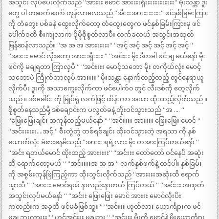
အသွင်း လုပ်ပေးလိုက်သည် “အားးး မောင် အားးးးရှီးးးးးးးးးးးး“ မိုးသန္တာ ဒူး
တွေ ပါ တဆက်ဆက် တုန်လာလေသည် “အီးးးအားးးးးးးး“ ဖင်နှစ်ခြမ်းကြား
ကို တံတွေး ပစ်ခနဲ ထွေးလိုက်တော့ တံတွေးတွေက ဖင်နှစ်ခြမ်းကြားမှ ဖင်
ပေါက်ဝထိ စီးကျလာက ပိုမိုစိုစွတ်လာပီး လက်ခလယ် အသွင်းအထုတ်
မြန်ဆန်လာသည်။ “အ အ အ အားးးးးး“ “အင့် အင့် အင့် အင့် အင့် အင့် “
“အားးး မောင် လိုးတော့ အားးးရှီးးးး “ “အင်းးး မိုး ဒီတခါ ဖင် ချ မယ်နော် မိုး
ဖင်ကို မချရတာ ကြာလှပီ “ “အင်းးးး မောင့်သဘော မိုး တကိုယ်လုံး မောင့်
သဘောပဲ ကြိုက်တာလုပ် အားးးး“ မိုးသန္တာ နောက်တည့်တည့် တွင်နေရာယူ
လိုက်ပီး ဒူးကို အသာကွေးလိုက်ကာ ဖင်ပေါက်၀ တွင် လီးဒစ်ကို တေ့လိုက်
သည် ။ ဒစ်ခေါင်း ကို မြုပ်ရုံ လက်ဖြင့် ထိန်းကာ အသာ ထိုးထည့်လိုက်သည် ။
စိုစွတ်နေသည်မို့ ဒစ်ချောင်းက ပလွတ်ခနဲ့ တိုးဝင်သွားသည် “အ …. “
“ဖြေးဖြေးချင်း အကုန်ထည့်မယ်နော် “ “အင်းးးး အားးးး ဖြေးဖြေး မောင် “
“အင်းးးးးး….အင့် “ စီးတွဲတွဲ တစ်ရစ်ချင်း ထိုးဝင်သွားတဲ့ အရသာ ကို နှစ်
ယောက်လုံး ခံစားနေမိသည် “အားးး ရရဲ့လား မိုး တအားကြပ်တယ်နော် “
“အင်း ရတယ်မောင် ထိုးထည့် အားးးးး“ “အင်းးး တော်တော် ဝင်နေပီ အဆုံး
ထိ ရောက်တော့မယ် “ “အင်းးးးအ အ အ “ လက်နှစ်ဖက်နဲ့ တင်ပါး နှစ်ခြမ်း
ကို အစွမ်းကုန်ဖြဲကြည့်ကာ ထိုးသွင်းလိုက်သည် “အားးးးအဆုံးထိ ရောက်
သွားပီ “ “အားးး မောင်ရယ် နာလည်းနာတယ် ကြပ်တယ် “ “အင်းးး အထုတ်
အသွင်းလုပ်မယ်နော် “ “အင်းး ဖြေးဖြေး မောင် အားးး မောင်လိုးပီး
ကတည်းက အခုထိ ဖင်မခံဖြစ်ဘူး “ “အင်းးး ဟုတ်လား ယောင်္ကျားက ဖင်
မချ ဘူးလားးး“ “ဟင်အင်းးး မချဘူး “ “အင်းးး မိုးကို မောင်နဲ့ မိုးယောင်္ကျား