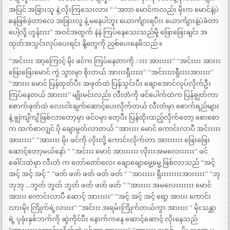
အပြင် အခြားသူ နဲ့ လိုးကြသေးလား “ “အာာာ မောင်ကလည်း မိုးက မောင်နဲ့ပဲ
နေဖြစ်ခဲ့တာလေ အခြားလူ နဲ့ မနေပါဘူး ယောင်္ကျားရပီးး ယောင်္ကျားနဲ့ပဲခံတာ
ပေါ့လို့ ဟွန်းးးး“ အဝင်အထွက် နဲနဲ ကြပ်နေသေးသည်မို့ ဖြေးဖြေးချင်း အ
ထုတ်အသွင်းလုပ်ပေးရင်း နို့တွေကို ညှစ်ပေးနေမိသည် ။
“အင်းးးး အာ့ကြောင့် မိုး ဖင်က ကြပ်နေတာကို းးး အားးးးး“ “အင်းးးး အားးး
ဖြေးဖြေးမောင် ကွဲ သွားမှာ စိုးတယ် အားးးရှီးးးးး“ “အင်းးးးးရှီးးးးအားးးး“
“အားးး မောင် ပြန်ထုတ်ပီး အဖုတ်ထဲ ပြန်သွင်းပီး ချောအောင်လုပ်လိုက်ဦး
ကြပ်နေတယ် အားးးး“ မျိုးမင်းလည်း လီးတံကို ဖင်ပေါက်ထဲက ပြန်ချွတ်ကာ
စောက်ဖုတ်ထဲ လေးငါးချက်ဆောင့်ပေးလိုက်တယ် လီးတံမှာ စောက်ရည်များ
နဲ့ ချွဲကျိကျိ ဖြစ်လာတော့မှာ ဖင်ဝမှာ တေ့ပီး ပြန်ထိုးထည့်လိုက်တော့ စောစော
က ထက်စာလျှင် ပို ချောမွတ်လာတယ် “အားးးး မောင် ကောင်းလာပီ အင်းးးးး
အားးးးး“ “အားးးး မိုး ဖင်ကို လိုးလို့ ကောင်းလိုက်တာ အားးးးးး ဖြေးဖြေး
ဆောင့်တော့မယ်နော် “ “အင်းးး မောင် အားးးးးး လိုးးးအမလေးးးးးး“ ဖင်
ခေါင်းထဲမှာ လီးတံ က တော်တော်လေး ချောချောမွေ့မွေ့ ဖြစ်လာသည် “အင့်
အင့် အင့် အင့် “ “ဖတ် ဖတ် ဖတ် ဖတ် ဖတ် “ “အားးးးး ရှီးးးးးးးးအားးးးး“ “ဘု
ဘုဘု …ဘွတ် ဘွတ် ဘွတ် ဖတ် ဖတ် ဖတ် “ “အားးးး အမလေးးးးးးး မောင်
အားးး ကောင်းလာပီ ဆောင့် အားးးးး“ “အင့် အင့် အင့် ရော့ အားးး ကောင်း
လားမိုး ကြိုက်ရဲ့လားးး“ “အင်းးး အရမ်းကြိုက်တယ်ကွာ အားးးး “ မိုးသန္တာ
ရဲ့ ပုခုံးနှစ်ဘက်ကို ဆွဲကိုင်ပီး နောက်ကနေ ဆောင့်ဆောင့် လိုးနေသည်