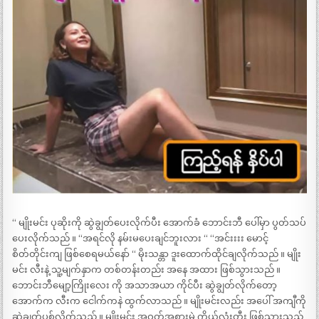
“ မျိုးမင်း ပုဆိုးကို ဆွဲချွတ်ပေးလိုက်ပီး အောက်ခံ ဘောင်းဘီ ပေါ်မှာ ပွတ်သပ်
ပေးလိုက်သည် ။ “အရင်လို နမ်းမပေးချင်ဘူးလား “ “အင်းးးး မောင့်
စိတ်တိုင်းကျ ဖြစ်စေရမယ်နော် “ မိုးသန္တာ ဒူးထောက်ထိုင်ချလိုက်သည် ။ မျိုး
မင်း လီးနဲ့ သူ့မျက်နှာက တစ်တန်းတည်း အနေ အထား ဖြစ်သွားသည် ။
ဘောင်းဘီမျော့ကြိုးလေး ကို အသာအယာ ကိုင်ပီး ဆွဲချွတ်လိုက်တော့
အောက်က လီးက ငေါက်ကနဲ ထွက်လာသည် ။ မျိုးမင်းလည်း အပေါ် အကျီကို
ဆွဲချွတ်ပစ်လိုက်သည် ။ မျိုးမင်း အဝတ်အစားမဲ့ ကိုယ်လုံးတီး ဖြစ်သွားသည်