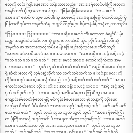
တွေကို တင်းကြပ်နေအောင် ထိန်းထားသည်။ “အားးးး မိုးတင်ပါးကြီးတွေက
အရင်ထက် ပို ထွားလာတယ်ကွာ “ “ဖြန်းးးဖြန်းးးးးးးးးး“ “အ … မောင်
အားးးးး“ မောင်က သူမ တင်ပါးကို အားမလို အားမရ အမြဲရိုက်တတ်သည်ကို
ပြန်သတိရမိကာ အဖုတ်ထဲမှ အရည်ကြည်များ စိမ့်ကနဲ စိမ့်ကနဲ ကျလာသည်။
“ဖြန်းးးးးးးးး ဖြန်းးးးးးးးးးး“ “အားးးးရှီးးးးမောင် လိုးတော့ကွာ ခံချင်ပီ“ မိုး
သန္တာ အတွင်းခံပင်တီလေးကို ဒူးနားလောက်ထိ ဆွဲချလိုက်သည် ။လီးကို
အဖုတ်၀ မှာ အသာတေ့လိုက်ပီး ဖြေးဖြေးချင်းထိုသွင်းပေးလိုက်သည်
“အားးးး ဝင်လာပီမောင် အားးးးအမလေးးးးး“ “အားးးးရှီးးးး အင့် အင့် အင့် “
“ဖတ် ဖတ် ဖတ် ဖတ် ဖတ် “ “အားးး မောင် အားးးး ကောင်းလိုက်တာ အမ
လေးးးးလေးးးးး “ “ဘွတ် ဘွတ် ဖတ် ဖတ် ဖတ် ဖတ် “ လည်ပင်းအထက်နား
ရှိ ဆံထုံးလေး ကို လှမ်းဆွဲလိုက်ကာ လက်တစ်ဘက်က ခါးစပ်နားလေး ကို
ကိုင်ထားရင် ဆောင့်ပေးလိုက်သည် “အင့် အင့် ဖတ် ဖတ် ဖတ် ဖတ် “ “အားးး
ကောင်းတယ်မောင် လိုးးးး လိုးးးး အားးးရှီးးးးဟင့် ဟင်းးးး“ “အင့် အင့် အင့်
ဒုတ် ဒုတ်ဒုတ် အင့် “ “အားးး မောင့် အလိုးမခံရတာ ကြာပီကွာ အားးးး “
ကျောင်းစိမ်းဝတ်စုံလေးဖြင့် ဖင်ကုန်းခံပေးနေသော မိုးသန္တာကို လိုးနေရ
သည်မှာ စိတ်ထဲ ပိုပီး ဖီလင် လာလှပေသည် “အင့် အင့် အင့် “ “ဖတ် ဖတ် ဖတ်
ဖတ် ဖတ် ဖတ် “ “ဘွတ် ဘွတ် ဘွတ် ဘွတ် ဘွတ် ဘွတ် “ “အားးး မိုးဖင်ကြီး
က ပိုကြီးလာလို့ အရင်ထက် ပို အားရတယ်ကွာ အင့်အင့်အင့်“ “အားးး မောင်
အားးး ကောင်းတယ် လိုး အားးး ဆောင့်ပေး အားးးး“ “ဘွတ် ဘွတ် ဘွတ်
ဘွတ် “ “အင့် အင့် အင့် “ “အ အ အားးး ဟင်းးးးးး “ “အင့် အင့် အင့် ခံလို့