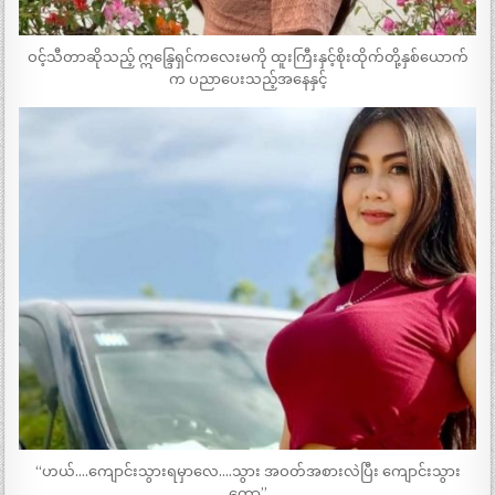
ဝင့်သီတာဆိုသည့် ဣန္ဒြေရှင်ကလေးမကို ထူးကြီးနှင့်စိုးထိုက်တို့နှစ်ယောက်
က ပညာပေးသည့်အနေနှင့်
“ဟယ်….ကျောင်းသွားရမှာလေ….သွား အဝတ်အစားလဲပြီး ကျောင်းသွား
တော့”