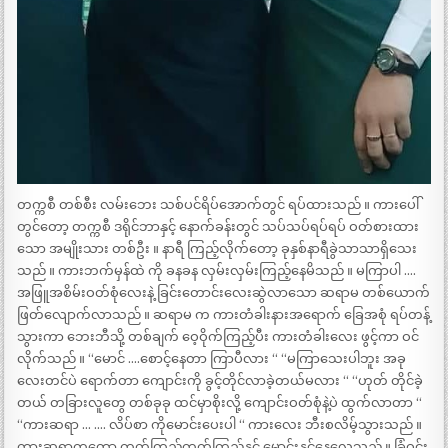
တက္ကစီ တစ်စီး လမ်းဘေး သစ်ပင်ရိပ်အောက်တွင် ရပ်ထားသည် ။ ကားပေါ်
တွင်တော့ တက္ကစီ ဒရိုင်ဘာနှင့် နောက်ခန်းတွင် သပ်သပ်ရပ်ရပ် ဝတ်စားထား
သော အမျိုးသား တစ်ဦး ။ နာရီ ကြည့်လိုက်တော့ ခုနှစ်နာရီခွဲသာသာရှိသေး
သည် ။ ကားဘက်မှန်ထဲ ကို ခနခန လှမ်းလှမ်းကြည့်နေမိသည် ။ မကြာပါ ….
အဖြူအစိမ်းဝတ်စုံလေးနဲ့ ခြင်းတောင်းလေးဆွဲလာသော ဆရာမ တစ်ယောက်
ဖြတ်လျောက်လာသည် ။ ဆရာမ က ကားတံခါးနားအရောက် ခြေအစုံ ရပ်တန့်
သွားကာ ဘေးဘီသို့ တစ်ချက် ဝေ့ဝိုက်ကြည့်ပီး ကားတံခါးလေး ဖွင့်ကာ ဝင်
လိုက်သည် ။ “မောင် ….စောင့်နေတာ ကြာပီလား “ “မကြာသေးပါဘူး အခု
လေးတင်ပဲ ရောက်တာ ကျောင်းကို ခွင့်တိုင်လာခဲ့တယ်မလား “ “ဟုတ် တိုင်ခဲ့
တယ် တခြားလူတွေ တစ်ခုခု ထင်မှာစိုးလို့ ကျောင်းဝတ်စုံနဲ့ပဲ ထွက်လာတာ “
“ကားဆရာ … …. လိပ်စာ ကိုမောင်းပေးပါ “ ကားလေး ဘီးစလိမ့်သွားသည် ။
ကားဆရာကတော့ ကွက်ကြည့်ကွက်ကြည့်နှင့် မောင်းနှင်နေလေသည် ။ ခြံဝင်း