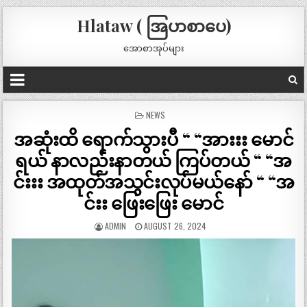
Hlataw ( အြပာစာပေ)
အောစာအုပ်များ
POSTED
NEWS
IN
အဆုံးထိ ရောက်သွားပီ “ “အားးး မောင်
ရယ် နာလည်းနာတယ် ကြပ်တယ် “ “အ
င်းးး အထုတ်အသွင်းလုပ်မယ်နော် “ “အ
င်းး ဖြေးဖြေး မောင်
ADMIN
AUGUST 26, 2024