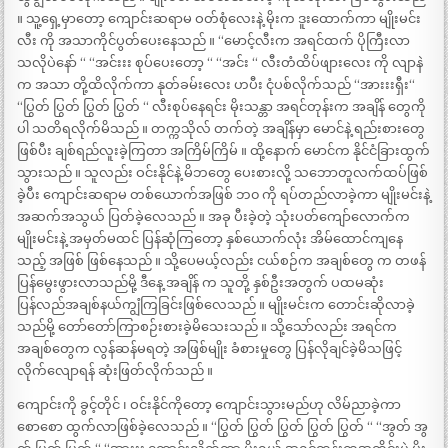
။ သူ့ရှေ့မှာတော့ ကျောင်းဆရာမ ဝတ်စုံလေးနဲ့ မိုးက ဒူးထောက်ကာ မျိုးမင်း
လီး ကို အသာကိုင်ပွတ်ပေးနေသည် ။ “မောင့်လီးက အရင်ထက် ပိုကြီးလာ
သလိုပဲနော် “ “အင်းးး စုပ်ပေးတော့ “ “အင်း “ လီးတံထိပ်ဖျားလေး ကို လျာနဲ
က အသာ တို့ထိလိုက်ကာ နုတ်ခမ်းလေး ဟပီး ငုံပစ်လိုက်သည် “အားးးရှီး“
“ပြွတ် ပြွတ် ပြွတ် ပြွတ် “ လီးစုပ်နေရင်း မိုးသန္တာ အရင်တုန်းက အချိန် တွေကို
ပါ သတိရလိုက်မိသည် ။ တက္ကသိုလ် တက်တဲ့ အချိန်မှာ မောင်နဲ့ ရည်းစားတွေ
ဖြစ်ပီး ချစ်ရည်လူးခဲ့ကြတာ အကြိမ်ကြိမ် ။ ထို့နောက် မောင်က နိုင်ငံခြားထွက်
သွားသည် ။ သူလည်း ဝင်းနိုင်နဲ့ မိဘတွေ ပေးစားလို့ သဘောတူလက်ထပ်ဖြစ်
ခဲ့ပီး ကျောင်းဆရာမ တစ်ယောက်အဖြစ် ဘ၀ ကို ရပ်တည်လာခဲ့ကာ မျိုးမင်းနဲ့
အဆက်အသွယ် ပြတ်ခဲ့လေသည် ။ အခု ပီးခဲ့တဲ့ သုံးပတ်ကျော်လောက်က
မျိုးမင်းနဲ့ အမှတ်မထင် ပြန်ဆုံကြတော့ နှစ်ယောက်လုံး အိမ်ထောင်ကျနေ
သည့် အဖြစ် ဖြစ်နေသည် ။ သို့ပေမယ့်လည်း ငယ်စဉ်က အချစ်တွေ က တဖန်
ပြန်မွေးဖွားလာသည်မို့ ဒီနေ့ အချိန် က သူတို့ နှစ်ဦးအတွက် ပထမဆုံး
ပြန်လည်အချစ်နယ်ကျွံကြခြင်းဖြစ်လေသည် ။ မျိုးမင်းက တောင်းဆိုလာခဲ့
သည်မို့ တော်တော်ကြာစဉ်းစားခဲ့မိသေးသည် ။ သို့သော်လည်း အရင်က
အချစ်တွေက လွန်ဆန်မရတဲ့ အဖြစ်မျိုး ခံစားမှုတွေ ပြန်လိုချင်ခဲ့မိသဖြင့်
လိုက်လျောရန် ဆုံးဖြတ်လိုက်သည် ။
ကျောင်းကို ခွင့်တိုင် ၊ ဝင်းနိုင်ကိုတော့ ကျောင်းသွားမည်ဟု လိမ်ညာခဲ့ကာ
စောစော ထွက်လာဖြစ်ခဲ့လေသည် ။ “ပြွတ် ပြွတ် ပြွတ် ပြွတ် ပြွတ် “ “အွတ် အွ