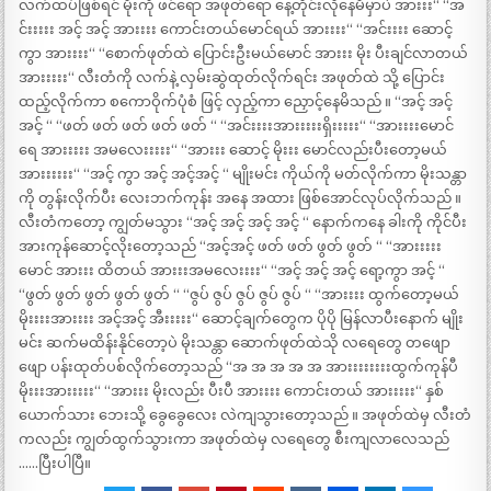
လက်ထပ်ဖြစ်ရင် မိုးကို ဖင်ရော အဖုတ်ရော နေ့တိုင်းလိုနေမိမှာပဲ အားးး“ “အ
င်းးးးး အင့် အင့် အားးးး ကောင်းတယ်မောင်ရယ် အားးးး“ “အင်းးးး ဆောင့်
ကွာ အားးးး“ “စောက်ဖုတ်ထဲ ပြောင်းဦးမယ်မောင် အားးး မိုး ပီးချင်လာတယ်
အားးးးး“ လီးတံကို လက်နဲ့ လှမ်းဆွဲထုတ်လိုက်ရင်း အဖုတ်ထဲ သို့ ပြောင်း
ထည့်လိုက်ကာ စကောဝိုက်ပုံစံ ဖြင့် လှည့်ကာ ညှောင့်နေမိသည် ။ “အင့် အင့်
အင့် “ “ဖတ် ဖတ် ဖတ် ဖတ် ဖတ် “ “အင်းးးးအားးးးးရှိးးးးး“ “အားးးးမောင်
ရေ အားးးးး အမလေးးးးး“ “အားးး ဆောင့် မိုးးး မောင်လည်းပီးတော့မယ်
အားးးးးး“ “အင့် ကွာ အင့် အင့်အင့် “ မျိုးမင်း ကိုယ်ကို မတ်လိုက်ကာ မိုးသန္တာ
ကို တွန်းလိုက်ပီး လေးဘက်ကုန်း အနေ အထား ဖြစ်အောင်လုပ်လိုက်သည် ။
လီးတံကတော့ ကျွတ်မသွား “အင့် အင့် အင့် အင့် “ နောက်ကနေ ခါးကို ကိုင်ပီး
အားကုန်ဆောင့်လိုးတော့သည် “အင့်အင့် ဖတ် ဖတ် ဖွတ် ဖွတ် “ “အားးးးး
မောင် အားးး ထိတယ် အားးးအမလေးးးး“ “အင့် အင့် အင့် ရော့ကွာ အင့် “
“ဖွတ် ဖွတ် ဖွတ် ဖွတ် ဖွတ် “ “ဇွပ် ဇွပ် ဇွပ် ဇွပ် ဇွပ် “ “အားးးး ထွက်တော့မယ်
မိုးးးးအားးးး အင့်အင့် အီးးးးး“ ဆောင့်ချက်တွေက ပိုပို မြန်လာပီးနောက် မျိုး
မင်း ဆက်မထိန်းနိုင်တော့ပဲ မိုးသန္တာ ဆောက်ဖုတ်ထဲသို လရေတွေ တဖျော
ဖျော ပန်းထုတ်ပစ်လိုက်တော့သည် “အ အ အ အ အ အားးးးးးးးထွက်ကုန်ပီ
မိုးးးအားးးးး“ “အားးး မိုးလည်း ပီးပီ အားးးး ကောင်းတယ် အားးးးး“ နှစ်
ယောက်သား ဘေးသို့ ခွေခွေလေး လဲကျသွားတော့သည် ။ အဖုတ်ထဲမှ လီးတံ
ကလည်း ကျွတ်ထွက်သွားကာ အဖုတ်ထဲမှ လရေတွေ စီးကျလာလေသည်
……ပြီးပါပြီ။