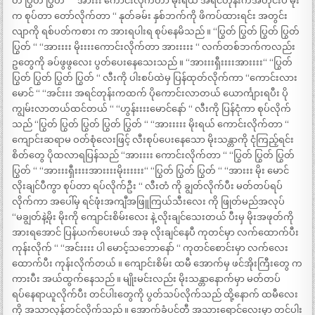
တ် ပြွတ် ပြွတ် “ “အားးး ကောင်းလိုက်တာ မိုးရယ် အရင်တုန်းကအတိုင်းပဲ မိုး
က စုပ်တာ တော်လိုက်တာ “ နုတ်ခမ်း နှစ်ဘက်ကို ဖိကပ်ထားရင်း အတွင်း
လျာကို ရစ်ပတ်ကစား က အားရပါးရ စုပ်နေမိသည် ။ “ပြွတ် ပြွတ် ပြွတ် ပြွတ်
ပြွတ် “ “အားးးး မိုးးးးကောင်းလိုက်တာ အားးးးး “ လက်တစ်ဘက်ကလည်း
ဥတွေကို ခပ်ဖွဖွလေး ပွတ်ပေးနေသေးသည် ။ “အားးးရှီးးးးအားးးး“ “ပြွတ်
ပြွတ် ပြွတ် ပြွတ် ပြွတ် “ လီးကို ပါးစပ်ထဲမှ ပြန်ထုတ်လိုက်ကာ “ကောင်းလား
မောင် “ “အင်းးး အရင်တုန်းကထက် ပိုကောင်းလာတယ် ယောင်္ကျားရပီး ပို
ကျွမ်းလာတယ်ထင်တယ် “ “ဟွန်းးးးမောင်နော် “ လီးကို ပြန်ငုံကာ စုပ်လိုက်
သည် “ပြွတ် ပြွတ် ပြွတ် ပြွတ် ပြွတ် “ “အားးးးး မိုးရယ် ကောင်းလိုက်တာ “
ကျောင်းဆရာမ ဝတ်စုံလေးဖြင့် လီးစုပ်ပေးနေသော မိုးသန္တာကို ငုံကြည့်ရင်း
စိတ်တွေ ပိုထလာရပြန်သည် “အားးးး ကောင်းလိုက်တာ “ “ပြွတ် ပြွတ် ပြွတ်
ပြွတ် “ “အားးးရှီးးးးအားးးးမိုးးးးးး“ “ပြွတ် ပြွတ် ပြွတ် “ “အားးး မိုး မောင်
လိုးချင်ပီကွာ စုပ်တာ ရပ်လိုက်ဦး “ လီးတံ ကို ချွတ်လိုက်ပီး မတ်တပ်ရပ်
လိုက်ကာ အပေါ်မှ ရင်ဖုံးအကျီအဖြူကြယ်သီးလေး ကို ဖြုတ်မည်အလုပ်
“မချွတ်နဲ့မိုး မိုးကို ကျောင်းစိမ်းလေး နဲ့ လိုးချင်သေးတယ် ပီးမှ မိုးအဖုတ်ကို
အားရအောင် ပြန်ယက်ပေးမယ် အခု လိုးချင်နေပီ ကုတင်မှာ လက်ထောက်ပီး
ကုန်းလိုက် “ “အင်းးးး ပါ မောင့်သဘောနော် “ ကုတင်စောင်းမှာ လက်လေး
ထောက်ပီး ကုန်းလိုက်တယ် ။ ကျောင်းစိမ်း ထမီ အောက်မှ ဖင်အိုးကြီးတွေ က
ကားပီး အယ်ထွက်နေသည် ။ မျိုးမင်းလည်း မိုးသန္တာနောက်မှာ မတ်တပ်
ရပ်နေရာယူလိုက်ပီး တင်ပါးတွေကို ပွတ်သပ်လိုက်သည် ထို့နောက် ထမီလေး
ကို အသာလှန်တင်လိုက်သည် ။ အောက်ခံပင်တီ အသားရောင်လေးမှာ တင်ပါး