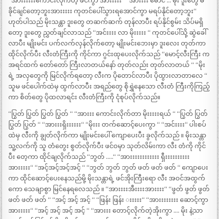
“အားးးးးးကောင်းလိုက်တဲ့ ဖင်ကွာ အားးးးး“ “အားးးး မောင် … မိုး ဒူးတွေ မ
ခိုင်ချင်တော့ဘူးအားးးးး ကုတင်ပေါ်သွားရအောင်ကွာ မရပ်နိုင်တော့ဘူး“
ဟုတ်ပါသည် မိုးသန္တာ ဒူးတွေ တဆက်ဆက် တုန်လာပီး ရပ်နိုင်စွမ်း သိပ်မရှိ
တော့ ဒူးတွေ ညွှတ်ချင်လာသည် “အင်းးးး လာ မိုးးးးး “ ကုတင်ပေါ်သို့ ဆွဲခေါ်
လာပီး မျိုးမင်း ပက်လက်လှန်လိုက်တော့ မျိုးမင်းဘေးမှာ ဒူးလေး တုတ်ကာ
ထိုင်လိုက်ပီး လီးတံကြီးကို ကိုင်ကာ ဂွင်းထုပေးလိုက်သည် “မောင့်လီးကြီး က
အရင်ထက် တော်တော် ကြီးလာတယ်နော် တုတ်လည်း တုတ်လာတယ် “ “မိုး
ရဲ့ အလှတွေကို မြင်လိုက်ရတော့ လီးက ပိုတောင်လာပီး ပိုထွားလာတာလေ “
သူမ ဖင်ပေါက်ထဲမှ ထွက်လာပီး အရည်တွေ စိုရွှဲနေသော လီးတံ ကြီးကိုကြည့်
ကာ စိတ်တွေ ပိုထလာရင်း လီးတံကြီးကို ငုံစုပ်လိုက်သည်။
“ပြွတ် ပြွတ် ပြွတ် ပြွတ် “ “အားးး ကောင်းလိုက်တာ မိုးးးးးရယ် “ “ပြွတ် ပြွတ်
ပြွတ် ပြွတ် “ “အားးးရှိးးးးးး“ “မိုးးး တက်ဆောင့်ပေးကွာ “ “အင်းးးး“ ပါးစပ်
ထဲမှ လီးကို ချွတ်လိုက်ကာ မျိုးမင်းပေါ် ကျောပေးပီး ခွလိုက်သည် ။ မိုးသန္တာ
သူ့လက်ကို သူ တံတွေး စွတ်လိုက်ပီး ဖင်ဝမှာ သုတ်လိမ်းကာ လီး တံကို ကိုင်
ပီး တေ့ကာ ထိုင်ချလိုက်သည် “ဘွတ် …..“ “အားးးးးးးးးးးး ရှီးးးးးးးးးး
အားးးးး“ “အင့်အင့်အင့်အင့် “ “ဘွတ် ဘွတ် ဘွတ် ဖတ် ဖတ် ဖတ် “ ကျောပေး
ကာ ထိုင်ဆောင့်ပေးနေသည်မို့ မိုးသန္တာရဲ့ ဖင်အိုးကြီးရော လီး အဝင်အထွက်
ကော သေချာစွာ မြင်နေရလေသည် ။ “အားးးးအီးးးးအားးးး“ “ဖွတ် ဖွတ် ဖွတ်
ဖတ် ဖတ် ဖတ် “ “အင့် အင့် အင့် “ “ဖြန်း ဖြန်း းးးးး“ “အားးးးးးးး ဆောင့်ကွာ
အားးးးး“ “အင့် အင့် အင့် အင့် “ “အားးး တောင့်လိုက်တဲ့အိုးကွာ …. မိုး နဲ့သာ