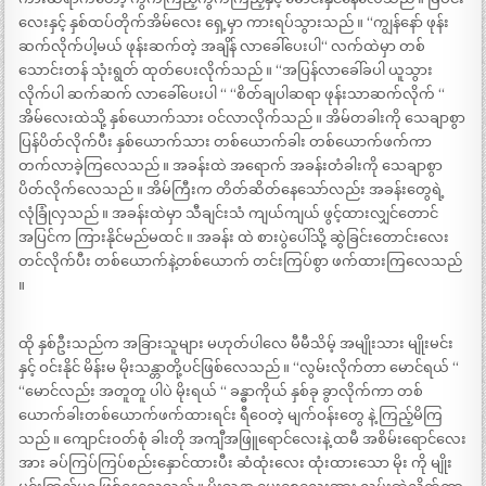
လေးနှင့် နှစ်ထပ်တိုက်အိမ်လေး ရှေ့မှာ ကားရပ်သွားသည် ။ “ကျွန်နော် ဖုန်း
ဆက်လိုက်ပါ့မယ် ဖုန်းဆက်တဲ့ အချိန် လာခေါ်ပေးပါ“ လက်ထဲမှာ တစ်
သောင်းတန် သုံးရွတ် ထုတ်ပေးလိုက်သည် ။ “အပြန်လာခေါ်ခပါ ယူသွား
လိုက်ပါ ဆက်ဆက် လာခေါ်ပေးပါ “ “စိတ်ချပါဆရာ ဖုန်းသာဆက်လိုက် “
အိမ်လေးထဲသို့ နှစ်ယောက်သား ဝင်လာလိုက်သည် ။ အိမ်တခါးကို သေချာစွာ
ပြန်ပိတ်လိုက်ပီး နှစ်ယောက်သား တစ်ယောက်ခါး တစ်ယောက်ဖက်ကာ
တက်လာခဲ့ကြလေသည် ။ အခန်းထဲ အရောက် အခန်းတံခါးကို သေချာစွာ
ပိတ်လိုက်လေသည် ။ အိမ်ကြီးက တိတ်ဆိတ်နေသော်လည်း အခန်းတွေရဲ့
လုံခြုံလှသည် ။ အခန်းထဲမှာ သီချင်းသံ ကျယ်ကျယ် ဖွင့်ထားလျှင်တောင်
အပြင်က ကြားနိုင်မည်မထင် ။ အခန်း ထဲ စားပွဲပေါ်သို့ ဆွဲခြင်းတောင်းလေး
တင်လိုက်ပီး တစ်ယောက်နဲ့တစ်ယောက် တင်းကြပ်စွာ ဖက်ထားကြလေသည်
။
ထို နှစ်ဦးသည်က အခြားသူများ မဟုတ်ပါလေ မီမီသိမ့် အမျိုးသား မျိုးမင်း
နှင့် ဝင်းနိုင် မိန်းမ မိုးသန္တာတို့ပင်ဖြစ်လေသည် ။ “လွမ်းလိုက်တာ မောင်ရယ် “
“မောင်လည်း အတူတူ ပါပဲ မိုးရယ် “ ခန္ဓာကိုယ် နှစ်ခု ခွာလိုက်ကာ တစ်
ယောက်ခါးတစ်ယောက်ဖက်ထားရင်း ရီဝေတဲ့ မျက်ဝန်းတွေ နဲ့ ကြည့်မိကြ
သည် ။ ကျောင်းဝတ်စုံ ခါးတို အကျီအဖြူရောင်လေးနဲ့ ထမီ အစိမ်းရောင်လေး
အား ခပ်ကြပ်ကြပ်စည်းနှောင်ထားပီး ဆံထုံးလေး ထုံးထားသော မိုး ကို မျိုး