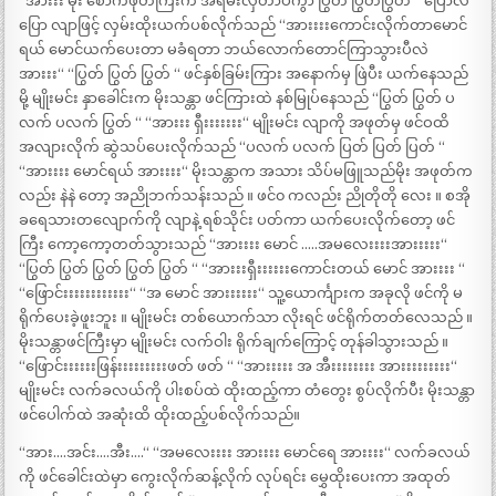
“အားးး မိုး စောက်ဖုတ်ကြီးက အရမ်းလှတာပဲကွာ ပြွတ် ပြွတ်ပြွတ် “ ပြောလဲ
ပြော လျာဖြင့် လှမ်းထိုးယက်ပစ်လိုက်သည် “အားးးးကောင်းလိုက်တာမောင်
ရယ် မောင်ယက်ပေးတာ မခံရတာ ဘယ်လောက်တောင်ကြာသွားပီလဲ
အားးး“ “ပြွတ် ပြွတ် ပြွတ် “ ဖင်နှစ်ခြမ်းကြား အနောက်မှ ဖြဲပီး ယက်နေသည်
မို့ မျိုးမင်း နှာခေါင်းက မိုးသန္တာ ဖင်ကြားထဲ နစ်မြုပ်နေသည် “ပြွတ် ပြွတ် ပ
လက် ပလက် ပြွတ် “ “အားးး ရှီးးးးးးး“ မျိုးမင်း လျာကို အဖုတ်မှ ဖင်ဝထိ
အလျားလိုက် ဆွဲသပ်ပေးလိုက်သည် “ပလက် ပလက် ပြတ် ပြတ် ပြတ် “
“အားးးး မောင်ရယ် အားးးး“ မိုးသန္တာက အသား သိပ်မဖြူသည်မိုး အဖုတ်က
လည်း နဲနဲ တော့ အညိုဘက်သန်းသည် ။ ဖင်၀ ကလည်း ညိုတိုတို လေး ။ စအို
ခရေသားတလျောက်ကို လျာနဲ့ ရစ်သိုင်း ပတ်ကာ ယက်ပေးလိုက်တော့ ဖင်
ကြီး ကော့ကော့တတ်သွားသည် “အားးးး မောင် …..အမလေးးးးအားးးးး“
“ပြွတ် ပြွတ် ပြွတ် ပြွတ် ပြွတ် “ “အားးးရှီးးးးးးကောင်းတယ် မောင် အားးးး “
“ဖြောင်းးးးးးးးးးးး“ “အ မောင် အားးးးးး“ သူ့ယောင်္ကျားက အခုလို ဖင်ကို မ
ရိုက်ပေးခဲ့ဖူးဘူး ။ မျိုးမင်း တစ်ယောက်သာ လိုးရင် ဖင်ရိုက်တတ်လေသည် ။
မိုးသန္တာဖင်ကြီးမှာ မျိုးမင်း လက်ဝါး ရိုက်ချက်ကြောင့် တုန်ခါသွားသည် ။
“ဖြောင်းးးးးးဖြန်းးးးးးးးးဖတ် ဖတ် “ “အားးးးး အ အီးးးးးးးး အားးးးးးးးး“
မျိုးမင်း လက်ခလယ်ကို ပါးစပ်ထဲ ထိုးထည့်ကာ တံတွေး စွပ်လိုက်ပီး မိုးသန္တာ
ဖင်ပေါက်ထဲ အဆုံးထိ ထိုးထည့်ပစ်လိုက်သည်။
“အား….အင်း….အီး….“ “အမလေးးးး အားးးး မောင်ရေ အားးးး“ လက်ခလယ်
ကို ဖင်ခေါင်းထဲမှာ ကွေးလိုက်ဆန့်လိုက် လုပ်ရင်း မွှေထိုးပေးကာ အထုတ်