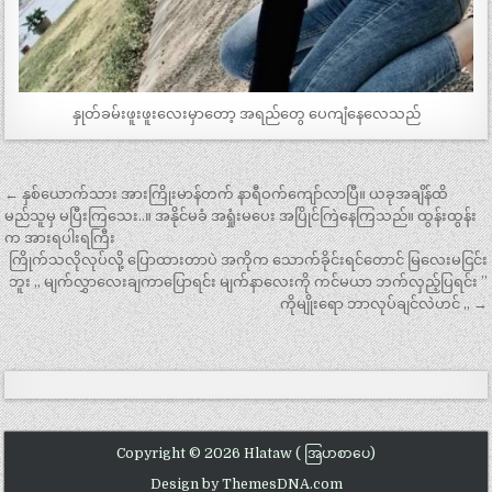
နှုတ်ခမ်းဖူးဖူးလေးမှာတော့ အရည်တွေ ပေကျံနေလေသည်
Post
← နှစ်ယောက်သား အားကြိုးမာန်တက် နာရီဝက်ကျော်လာပြီ။ ယခုအချိန်ထိ
navigation
မည်သူမှ မပြီးကြသေး..။ အနိုင်မခံ အရှုံးမပေး အပြိုင်ကြဲနေကြသည်။ ထွန်းထွန်း
က အားရပါးရကြီး
ကြိုက်သလိုလုပ်လို့ ပြောထားတာပဲ အကိုက သောက်ခိုင်းရင်တောင် မြလေးမငြင်း
ဘူး „ မျက်လွှာလေးချကာပြောရင်း မျက်နာလေးကို ကင်မယာ ဘက်လှည့်ပြရင်း ”
ကိုမျိုးရော ဘာလုပ်ချင်လဲဟင် „ →
Copyright © 2026 Hlataw ( အြပာစာပေ)
Design by ThemesDNA.com