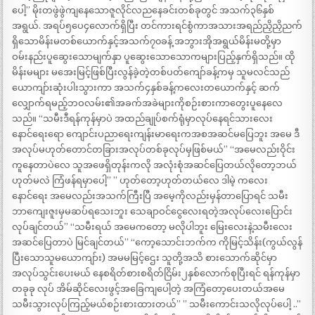
ပေါ့” မိုးတဖွဲဖွဲကျနေသောဇူလိုင်လညနေခင်းတစ်ခုတွင် အသက်၃၆နှစ်
အရွယ်. အရပ်၅ပေ၄လောက်ရှိပြီး တင်ကားရင်စွံကာအသားအရည်ညှိညှိညက်
ရှိသောမိန်းမတစ်ယောက်နှင့်အသက်၇၀ခန့် အဘွားအိုအရွယ်မိန်းမတို့မှာ
ဝမ်းနည်းပူဆွေးသောမျက်နှာ ပူဆွေးသောသောကများပြည့်နှက်ရှိသည်။ ထို
မိန်းမများ မအေးမြင့်ဖြစ်ပြီးလွန်ခဲ့တဲ့တစ်ပတ်ကျော်ခန့်ကမှ သူမလင်သည်
ယောကျာ်းဆုံးပါးသွားကာ အသက်၄နှစ်ခန့်ကလေးတယောက်နှင့် ဆက်
လျှောက်ရမည့်ဘဝလမ်း၏အခက်အခဲများကိုစဉ်းစားကာတွေးပူနေလေ
သည်။ “သမီးဒီရန်ကုန်မှာပဲ အထည်ချုပ်စက်ရုံမှာလုပ်နေရင်သားလေး
နောင်ရေးရော ကျောင်းပညာရေးကျန်းမာရေးကအစအဆင်မပြေဘူး အမေ ဒီ
အလုပ်မဟုတ်တောင်တခြားအလုပ်တစ်ခုလုပ်မှဖြစ်မယ်” “အမေလည်းဝိုင်း
ကူနေတာပဲလေ သူအဖေရှိတုန်းကလို အလုံးစုံအဆင်ပြေတယ်လိုတော့ဘယ်
ဟုတ်မလဲ ကြံဖန်ရမှာပေါ့” ” ဟုတ်တော့ဟုတ်တယ်လေ ဒါမဲ့ ကလေး
နောင်ရေး အမေလည်းအသက်ကြီးပြီ အမေ့ကိုလည်းမှန်တာပြောရင် သမီး
ဘာကျေးဇူးမှမဆပ်ရသေးဘူး သေချာဝင်ငွေလေးရတဲ့အလုပ်လေးပြောင်း
လုပ်ချင်တယ်” “သမီးရယ် အမေကတော့ မလိုပါဘူး မြေးလေးနဲ့သမီးလေး
အဆင်ပြေတာပဲ မြင်ချင်တယ်” “ကော့သောင်းဘက်က ကိုမြင့်သိန်း(ကွယ်လွန်
ပြီးသောသူမယောကျာ်း) အမမမြင့်ဌေး သူတို့အသိ စားသောက်ဆိုင်မှာ
အလုပ်သွင်းပေးမယ် နေစရိတ်စားစရိတ်ငြိမ်း၂နှစ်လောက်စုပြီးရင် ရန်ကုန်မှာ
တခုခု လုပ် အိမ်ဆိုင်လေးဖွင့်အခြေကျပေါ့တဲ့ အကြံတော့ပေးတယ်အမေ
သမီးသွားလုပ်ကြည့်မယ်စဉ်းစားထားတယ်” ” သမီးကောင်းသလိုလုပ်ပေါ့ ..”