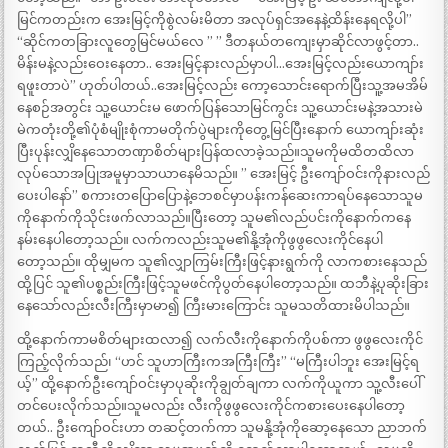
မြင်ကတည်းက အေးမြင့်ကိုစွဲလမ်းမိတာ အလုပ်ရှင်အနေနဲ့ထိန်းနေရလို့ပါ”
“ဆိုင်ကတခြားလူတွေမြင်မယ်လေ ” ” ဒီတနယ်တကျေးမှာဆိုင်လာဖွင့်တာ..
မိန်းမနဲ့လည်းဝေးနေတာ.. အေးမြင့်နားလည်မှာပါ…အေးမြင့်လည်းယောကျာ်း
ရဖူးတာပဲ” ဟုတ်ပါတယ်..အေးမြင့်လည်း ကော့သောင်းရောက်ပြီးသူ့အမအိမ်
နေစဉ်အတွင်း သူ့ယောင်းမ ဖောက်ပြန်သောမြင်ကွင်း သူ့ယောင်းမနဲ့အသားမဲ
မဲကတုံးတို့၏ပုံစံမျိုးစုံကာမတိုက်ပွဲများကိုတွေ့မြင်ပြီးနောက် ယောကျာ်းဆုံး
ပြီးပုန်းလျှိနေသောတဏှာစိတ်များပြန်ထလာခဲ့သည်။သူမကိုမထိတထိလာ
လုပ်သောအပြုအမူမှာသာယာနေမိသည်။ ” အေးမြင့် ဦးကျော်ဝင်းကိုနားလည်
ပေးပါနော်” စကားတပြောပြောနဲ့ဘေစင်မှာပန်းကန်ဆေးကာရပ်နေသောသူမ
ကိုနောက်ကိုသိုင်းဖက်လာသည်။ပြီးတော့ သူမ၏လည်ပင်းကိုနောက်ကနေ
နမ်းနေပါတော့သည်။ လက်ကလည်းသူမ၏နို့အုံကိုဖွဖွလေးကိုင်နေပါ
တော့သည်။ ထိုမျှမက သူ၏လျှာကြမ်းကြီးဖြင့်နားရွက်ကို လာကစားနေသည်
ထို့ပြင် သူ၏ပစ္စည်းကြီးဖြင့်သူမဖင်ကိုပွတ်နေပါတော့သည်။ ထဘီနဲ့ပုဆိုးခြား
နေသော်လည်းလီးကြီးမှာမာ၍ ကြီးမားကြောင်း သူမသတိထားမိပါသည်။
ထို့နောက်ကာမစိတ်များထလာ၍ လက်လီးကိုနောက်ကိုပစ်ကာ ဖွဖွလေးကိုင်
ကြည့်လိုက်သည်၊ “ဟင် သူဟာကြီးကအကြီးကြီး” “မကြီးပါဘူး အေးမြင့်ရ
ယ့်” ထို့နောက်ဦးကျော်ဝင်းမှာပုဆိုးကိုချွတ်ချကာ လက်ကိုယူကာ သူ့လီးပေါ်
တင်ပေးလိုက်သည်။သူမလည်း လီးကိုဖွဖွလေးကိုင်ကစားပေးနေပါတော့
တယ်.. ဦးကျော်ဝင်းဟာ တဆင့်တက်ကာ သူမနို့အုံကိုဆော့နေသော ညာဘက်