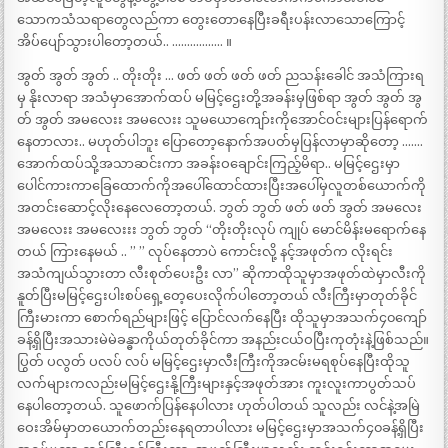
သောကသံသရာတွေလည်ကာ တွေးတောနေပြီးခရီးပန်းလာသောကြောင့်
အိပ်ပျော်သွားပါတော့တယ်.. …………….. ။
အွတ် အွတ် အွတ် .. တိုးတိုး … ဖတ် ဖတ် ဖတ် ဖတ် ညသန်းခေါင် အသံကြားရ
မှ နိုးလာရာ အသံမှာအောက်ထပ် မမြင့်ဌေးတို့အခန်းမှဖြစ်ရာ အွတ် အွတ် အွ
တ် အွတ် အမလေးး အမလေးး သူမယောကျော်းကိုအောင်ဝင်းများပြန်ရောက်
နေတာလား.. မဟုတ်ပါဘူး ပြောတော့နောက်အပတ်မှပြန်လာမှာဆိုတော့ …….
အောက်ထပ်သို့အသာဆင်းကာ အခန်းဝချောင်းကြည့်မိရာ.. မမြင့်ဌေးမှာ
ပေါင်ကားကာခြေထောက်ကိုအပေါ်ထောင်ထားပြီးအပေါ်မှလူတစ်ယောက်ကို
အတင်းဆောင့်လိုးနေလေတော့တယ်. ဘွတ် ဘွတ် ဖတ် ဖတ် အွတ် အမလေး
အမလေးး အမလေးးး ဘွတ် ဘွတ် “တိုးတိုးလုပ် ကျုပ် မောင်မိန်းမရောက်နေ
တယ် ကြားနေမယ် .. ” ” လုပ်နေတာပဲ ကောင်းလို့ နင့်အဖုတ်က လိုးရင်း
အသံကျယ်သွားတာ လီးစုတ်ပေးဦး လာ” ဆိုကာထိုသူမှာအဖုတ်ထဲမှာလီးကို
နူတ်ပြီးမမြင့်ဌေးပါးစပ်ရှေ့တေ့ပေးလိုက်ပါတော့တယ် လီးကြီးမှာတုတ်ခိုင်
ကြီးမားကာ စောက်ရည်များဖြင့် ပြောင်လက်နေပြီး ထိုသူမှာအသက်၄၀ကျော်
ခန့်ရှိပြီးအသားမဲမဲခန္ဓာကိုယ်တုတ်ခိုင်ကာ အနည်းငယ်ဝပြီးကုတုံးနဲ့ဖြစ်သည်။
ပြွတ် ပလွတ် ပလပ် လပ် မမြင့်ဌေးမှာလီးကြီးကိုအငမ်းမရစုပ်နေပြီးထိုသူ
လက်များကလည်းမမြင့်ဌေးနို့ကြီးများနှင့်အဖုတ်အား ကူးလူးကာပွတ်သပ်
နေပါတော့တယ်. သူဖောက်ပြန်နေပါလား ဟုတ်ပါတယ် သူလည်း လင်နဲ့အမြဲ
ဝေးအိမ်မှာတယောက်တည်းနေရတာပါလား မမြင့်ဌေးမှာအသက်၄၀ခန့်ရှိပြီး