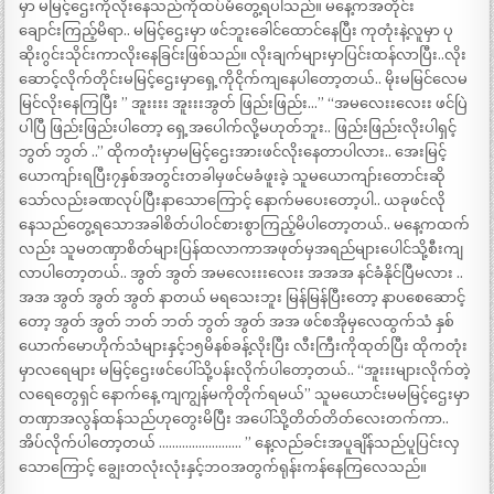
မှာ မမြင့်ဌေးကိုလိုးနေသည်ကိုထပ်မံတွေ့ရပါသည်။ မနေ့ကအတိုင်း
ချောင်းကြည့်မိရာ.. မမြင့်ဌေးမှာ ဖင်ဘူးခေါင်ထောင်နေပြီး ကုတုံးနဲ့လူမှာ ပု
ဆိုးဂွင်းသိုင်းကာလိုးနေခြင်းဖြစ်သည်။ လိုးချက်များမှာပြင်းထန်လာပြီး..လိုး
ဆောင့်လိုက်တိုင်းမမြင့်ဌေးမှာရှေ့ကိုငိုက်ကျနေပါတော့တယ်.. မိုးမမြင်လေမ
မြင်လိုးနေကြပြီး ” အူးးးး အူးးးအွတ် ဖြည်းဖြည်း…” “အမလေးးလေးး ဖင်ပြဲ
ပါပြီ ဖြည်းဖြည်းပါတော့ ရှေ့အပေါက်လို့မဟုတ်ဘူး.. ဖြည်းဖြည်းလိုးပါရှင့်
ဘွတ် ဘွတ် ..” ထိုကတုံးမှာမမြင့်ဌေးအားဖင်လိုးနေတာပါလား.. အေးမြင့်
ယောကျာ်းရပြီး၇နှစ်အတွင်းတခါမှဖင်မခံဖူးခဲ့ သူမယောကျာ်းတောင်းဆို
သော်လည်းခဏလုပ်ပြီးနာသောကြောင့် နောက်မပေးတော့ပါ.. ယခုဖင်လို
နေသည်တွေ့ရသောအခါစိတ်ပါဝင်စားစွာကြည့်မိပါတော့တယ်.. မနေ့ကထက်
လည်း သူမတဏှာစိတ်များပြန်ထလာကာအဖုတ်မှအရည်များပေါင်သို့စီးကျ
လာပါတော့တယ်.. အွတ် အွတ် အမလေးးးလေးး အအအ နင်ခံနိုင်ပြီမလား ..
အအ အွတ် အွတ် အွတ် နာတယ် မရသေးဘူး မြန်မြန်ပြီးတော့ နာပစေဆောင့်
တော့ အွတ် အွတ် ဘတ် ဘတ် ဘွတ် အွတ် အအ ဖင်စအိုမှလေထွက်သံ နှစ်
ယောက်မောဟိုက်သံများနှင့်၁၅မိနစ်ခန့်လိုးပြီး လီးကြီးကိုထုတ်ပြီး ထိုကတုံး
မှာလရေများ မမြင့်ဌေးဖင်ပေါ်သို့ပန်းလိုက်ပါတော့တယ်.. “အူးးးများလိုက်တဲ့
လရေတွေရှင် နောက်နေ့ ကျကျွန်မကိုတိုက်ရမယ်” သူမယောင်းမမမြင့်ဌေးမှာ
တဏှာအလွန်ထန်သည်ဟုတွေးမိပြီး အပေါ်သို့တိတ်တိတ်လေးတက်ကာ..
အိပ်လိုက်ပါတော့တယ် ……………………. ” နေ့လည်ခင်းအပူချိန်သည်ပူပြင်းလှ
သောကြောင့် ချွေးတလုံးလုံးနှင့်ဘဝအတွက်ရုန်းကန်နေကြလေသည်။