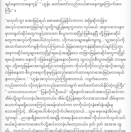
ချင်နေတာတနေကုန်” ” ဟွန်း..တော်တော်လည်တယ်စားနေကျကြောက်ဖား
ကြီး” ။
“မဟုတ်ဘူး အေးမြင့်ရယ် စောစောပြန်ခိုင်းတာက အမြဲဆိုတခြား
အလုပ်သမားတွေမြင်ရင်သူတို့ကျပြန်မရဘူးလား လုပ်မယ်..အခုကဘေးနား
မှာတရုတ်ဆိုင်တွေကဖွင့်ထားတာ စီးပွားကအပြိုင်ဖြစိနေပြီ တို့မြန်မာဆိုင်
တွေကအလုပ်ကိုအပေါ်ယံလုပ်တာ.. ဟိုကသေချာစနစ်ကျကျ .. သူ့အလုပ်ကို
အသက်လောက်ဂရုစိုက်လုပ်ကြတယ်..မြန်မာတွေကနဲနဲဆိုမလုပ်ချင်ကြဘူး
အခုကဆိုင်တွေများတော့ပြိုင်ရမယ့်အချိန်လေ တခြားမြန်မာဆိုင်တွေကပြိုင်
ရမယ့်အစား မနာလို ပဲဖြစ်နေကြနာမနာလိုတော့ သူလည်းစီးပွားမဖြစ် ဘာမှမ
ထူး..တို့တွေမြန်မာအကျင့်ပြောသာပြောတာ ကိုယ်ကိုတိုင်လည်းအဲ့လိုအကျင့်
ပဲဖြစ်နေတာ စီးပွားရေးကိုခုမှပြန်တည်ဆောက်ထားရတာအေးမြင့်လေးရယ်
နားလည်ပေး..” “ဟွန်းအလုပ်လည်းကြိုးစားတယ်.. လျက်ပေးတာ
လည်းကောင်း လိုးတုန်းကလည်းကောင်းချက် တော်တော်တတ်နိုင်တဲ့လူကြီး”
” ဟားးဟားးးဟားး” “ပြန်လိုက်ဦးမယ်” ထို့နောက်အဝတ်အစားပြင်ဆင်ကာ
အိမ်သို့ထွက်လာခဲ့ပါတော့တယ်။ အိမ်သို့ပြန်ရောက်လာသောအခါ အိမ်မှာတ
ယောက်မှမရှိသောကြောင့်အခန်းထဲဝင်ကာ တကိုယ်လုံးနံစော်နုံးချိနေ
သောကြောင့်.. အိပ်ရာပေါ်ပစ်လှဲလိုက်ပါတော့တယ်….သူမ မှေးခနဲအိပ်ပျော်
သွားရင် …ည၁နာရီခွဲလောက်အချိန် တရေးနိုးသောအခါ ကိုယ်လက်သုတ်သင်
မယ်စဉ်းစားကာအောက်သို့ဆင်းလာခဲ့ပါတော့တယ်။ ဒုတ် ဒုတ် အအအ အွ
တ်… ကုတင်လူပ်သံများလိင်ဆက်ဆံသံများကြားသောကြောင့် သူမယောင်းမ