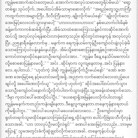
ကျွန်မအောက်ဆင်းတော့မယ်..အောက်ကအလုပ်သမားတွေရိပ်မိမယ်” “ရော့
တစ်ရူး.သုပ်လိုက်..အပေါ်ထပ်အိမ်သာမှာဆေးလိုက်” “အရည်တွေသူ့ဟာကြီး
ကထွက်တာအများကြီး..ဒီလီးကြီးတော့..ချိုးလိုက်မယ်နော်” “ချိုးလိုက်လေ
အေးမြင့်လေးငတ်သွားမှာပေါ့” “ဟားးးဟားးးဟားးးး” နှစ်ယောက်ငါးမိနစ်
ခန့်ဖက်ကာကစ်ဆစ်ရိုက်ပြီး..အိမ်သာထဲဆေးကြောသန့်စင်ကာဆိုင်အောက်
ထပ်သို့ အလုပ်လုပ်ရန်ဆင်းလာခဲ့တော့သည်။ ဆိုင်တွင်တနေကုန် အလုပ်လုပ်
ပြီး..ည၅နာရီခန့်လောက်မှ .. မနက်က ရေကုန်ယမ်းကုန်ဦးကျော်ဝင်းနဲ့လုပ်ခဲ့မိ
သောကြောင့်ပင်ပန်းနွမ်းနယ်ပြီး.. အိမ်သို့စောစောပြန်နားရန်စဉ်းစားမိသည်။
ကောင်တာမှာထိုင်နေသောဦးကျော်ဝင်းအား.. ” ကျွန်မ ဒီနေ့ နေသိပ်မကောင်း
လို့စောစောပြန်နားမလို့..” ” အင်း ..ဆိုင်မှာက လူကျနေတာမှ..အင်း ပြန်နား
လေ..ရပါတယ်..” “ဟုတ်ကဲ့ ဒါဆို ကျွန်မပြန်လိုက်ဦးမယ်နော်” “အော် ခဏ
ခဏ အေးမြင့်ရေ နင့်ယောင်းမတို့အဖို့..အညာက လက်ဆောင်လေးထည့်ပေး
ချင်လို့ အပေါ်ခဏလိုက်ယူ” “ဟုတ်ကဲ့ ဟုတ်ကဲ့” ဆိုင်အပေါ်ထပ်တက်သွား
သောဦးကျော်ဝင်းနောက်သို့လိုက်ပါတက်သွားခဲ့ပြီး.သူ့အခန်းထဲရောက်သော..
“ဒီမှာ ကုတင်ပေါ် ခဏထိုင်ပါဦး..” “ပေးစရာရှိအမြန်ပေးလိုက်ပါလားရှင်
ကျွန်မမနက်ကတည်းကနုံးချိနေတာ..ဒီနေ့လူကျနေတာ.တနေကုန်နားရတယ်
ကိုမရှိပါဘူး..” “အင်းပါ ပေးမှာပါ မပေးခင်လေးလေ….” ဦးကျော်ဝင်းမှာ
ရုတ်တရက်သူမထိုင်နေသောကြမ်းပြင်ရှေ့ထိုင်ချကာ ပေါင်ကိုဖြဲထဘီကိုလှန်
သောအခါ.. “ဟာ ဘာလုပ်ဦးမလို့လဲရှင်” ” ခဏပါ အေးမြင့်ကလည်း…ဘာမှမ
ပြောနဲ့” သူမအတွင်းခံကိုဆွဲချွတ်လိုက်သောအခါ.. တနေကုန်ပင်ပန်း
နွမ်းနယ်၍ချွေးများထွက်နေသောကြောင့်အဖုတ်နံမှာပြင်းရှစွာထောင်းခနဲ