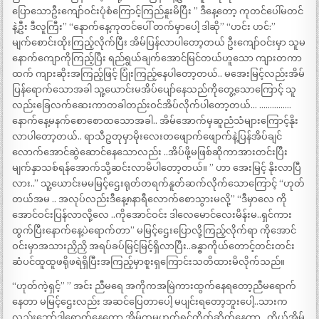
ပြောသောဦးကျော်ဝင်းပုံစံကြောင့်ကြည်နူးမိပြီး ” ဒီနေ့တော့ ကုတင်ပေါ်မတင်
နဲ့ဦး ဒီလူကြီး” “နောက်နေ့ကုတင်ပေါ် တက်မှာပေါ့ ဒါဆို” “ဟင်း ဟင်:”
မျက်စောင်းထိုးကြည့်လိုက်ပြီး အိမ်ပြန်လာပါတော့တယ် ဦးကျော်ဝင်းမှာ သူမ
နောက်ကျောကိုကြည့်ပြီး ရည်ရွယ်ချက်အောင်မြင်တယ်ဟူသော ကျားတကာ
ထက် ကျားဆိုးအကြည့်ဖြင့် ပြုံးကြည့်နေပါတော့တယ်.. မအေးမြင့်လည်းအိမ်
ပြန်ရောက်သောအခါ သူ့ယောင်းမအိပ်ပျော်နေသည်ကိုတွေ့သောကြောင့် သူ
လည်းခြေလက်ဆေးကာတခါတည်းဝင်အိပ်လိုက်ပါတော့တယ်… ……………
နောက်နေ့မနက်စောစောထသောအခါ.. အိမ်အောက်မှဆူညံသံများကြောင့်နိုး
လာပါတော့တယ်.. ရာသီဥတုမှာမိုးလေးတဖျောက်ဖျောက်နဲ့ပြန်အိပ်ချင်
လောက်အောင်ဆွဲဆောင်နေသောလည်း ..အိပ်ဖို့မဖြစ်ဆိုကာအားတင်းပြီး
မျက်နှာသစ်ရန်အောက်သို့ဆင်းလာမိပါတော့တယ်။ ” ဟာ အေးမြင့် နိုးလာပြီ
လား..” သူ့ယောင်းမမမြင့်ဌေးရုတ်တရက်နူတ်ဆက်လိုက်သောကြောင့် “ဟုတ်
တယ်အမ .. အလုပ်လည်းဒီနေ့၈နာရီလောက်စောသွားမလို့” “ဒီမှာလေ ကို
အောင်ဝင်းပြန်လာလို့လေ ..ကိုအောင်ဝင်း ဒါလေမောင်လေးမိန်းမ..ရှင်ကား
ထွက်ပြီးနောက်နေ့ပဲရောက်တာ” မမြင့်ဌေးပြောလို့ကြည့်လိုက်ရာ ကိုအောင်
ဝင်းမှာအသားညှိညှိ အရပ်ခပ်မြင့်မြင့်ရှိလာပြီး..ခန္ဓာကိုယ်တောင့်တင်းတင်း
ဆံပင်ထူထူဖရိုဖရဲရှိပြီးအကြည့်မှာစူးရှကြောင်းသတိထားမိလိုက်သည်။
“ဟုတ်ကဲ့ရှင့်” ” အင်း ညီမရေ အကိုကအမြဲကားထွက်နေရတော့ညီမရောက်
နေတာ မမြင့်ဌေးလည်း အဆင်ပြေတာပေါ့ မပျင်းရတော့ဘူးပေါ့..သားက
လည်းဘော်ဒါရောက်နေတော့.အိမ်ကမဟုတ်ရင်တိတ်ဆိတ်နေတာ…ကိုယ့်အိမ်