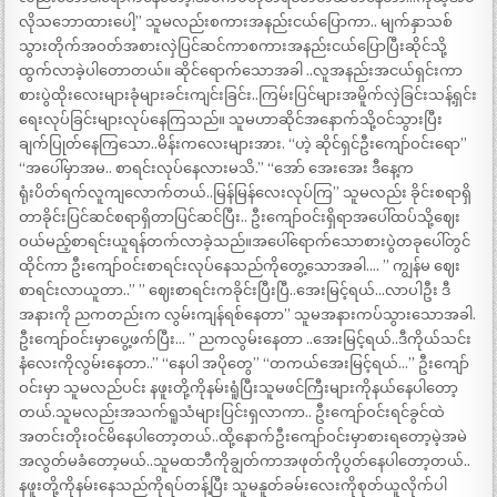
လိုသဘောထားပေါ့” သူမလည်းစကားအနည်းငယ်ပြောကာ.. မျက်နှာသစ်
သွားတိုက်အဝတ်အစားလှဲပြင်ဆင်ကာစကားအနည်းငယ်ပြောပြီးဆိုင်သို့
ထွက်လာခဲ့ပါတောတယ်။ ဆိုင်ရောက်သောအခါ ..လူအနည်းအငယ်ရှင်းကာ
စားပွဲထိုးလေးများခုံများခင်းကျင်းခြင်း..ကြမ်းပြင်များအမိူက်လှဲခြင်းသန့်ရှင်း
ရေးလုပ်ခြင်းများလုပ်နေကြသည်။ သူမဟာဆိုင်အနောက်သို့ဝင်သွားပြီး
ချက်ပြုတ်နေကြသော..မိန်းကလေးများအား. “ဟဲ့ ဆိုင်ရှင်ဦးကျော်ဝင်းရော”
“အပေါ်မှာအမ.. စာရင်းလုပ်နေလားမသိ.” “အော် အေးအေး ဒီနေ့က
ရုံးပိတ်ရက်လူကျလောက်တယ်..မြန်မြန်လေးလုပ်ကြ” သူမလည်း ခိုင်းစရာရှိ
တာခိုင်းပြင်ဆင်စရာရှိတာပြင်ဆင်ပြီး.. ဦးကျော်ဝင်းရှိရာအပေါ်ထပ်သို့ဈေး
ဝယ်မည့်စာရင်းယူရန်တက်လာခဲ့သည်။အပေါ်ရောက်သောစားပွဲတခုပေါ်တွင်
ထိုင်ကာ ဦးကျော်ဝင်းစာရင်းလုပ်နေသည်ကိုတွေ့သောအခါ…. ” ကျွန်မ ဈေး
စာရင်းလာယူတာ..” ” ဈေးစာရင်းကခိုင်းပြီးပြီ..အေးမြင့်ရယ်…လာပါဦး ဒီ
အနားကို ညကတည်းက လွမ်းကျန်ရစ်နေတာ” သူမအနားကပ်သွားသောအခါ.
ဦးကျော်ဝင်းမှာပွေ့ဖက်ပြီး… ” ညကလွမ်းနေတာ ..အေးမြင့်ရယ်..ဒီကိုယ်သင်း
နံလေးကိုလွမ်းနေတာ..” “နေပါ အပိုတွေ” “တကယ်အေးမြင့်ရယ်…” ဦးကျော်
ဝင်းမှာ သူမလည်ပင်း နဖူးတို့ကိုနမ်းရူံပြီးသူမဖင်ကြီးများကိုနယ်နေပါတော့
တယ်.သူမလည်းအသက်ရူသံများပြင်းရှလာကာ.. ဦးကျော်ဝင်းရင်ခွင်ထဲ
အတင်းတိုးဝင်မိနေပါတော့တယ်..ထို့နောက်ဦးကျော်ဝင်းမှာစားရတော့မဲ့အမဲ
အလွတ်မခံတော့မယ်..သူမထဘီကိုချွတ်ကာအဖုတ်ကိုပွတ်နေပါတော့တယ်..
နဖူးတို့ကိုနမ်းနေသည်ကိုရပ်တန့်ပြီး သူမနူတ်ခမ်းလေးကိုစုတ်ယူလိုက်ပါ