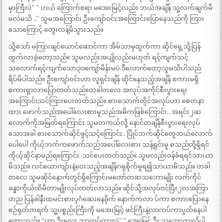
မှာကြီးပဲ” ” ဟယ် ကြောက်စရာ မအေးမြင့်လည်း ဘယ်အချိန် သူ့လက်ချက်မိ
မလဲမသိ ..” သူမအကြောင်း ဦးကျော်ဝင်းအကြောင်းပြောနေသည်ကို ကြား
သောကြောင့် တွေးလန့်မိသွားသည်။
သို့သော် မကြားချင်ယောင်ဆောင်ကာ အိမ်သာမှထွက်ကာ ဆိုင်ရှေ့သို့ပြန်
ထွက်လာခဲ့တော့သည်။ သူမလည်းအပျိုလည်းမဟုတ် ရင့်ကျက်သင့်
သလောက်ရင့်ကျက်သော၃၀ကျော်မိန်းမပဲ.ဒီလောက်တော့သူမသိပါသည်
ရိပ်မိပါသည်။ ဦးကျော်ဝင်းဟာ လူရှင်းချိန် ထိုင်နေသည့်အချိန် စကားမရှိ
စကားရှာလာပြောတတ်သည်။တခါတလေ အလုပ်အကိုင်စီးပွားရေး
အကြောင်းသင်ကြားပေးတတ်သည်။ စားသောက်တိုင်အလုပ်ဟာ စေတနာ
ထား ဖောက်သည်အပေါ်လေးစားမူသည်အဓိကဖြစ်ကြောင်း.. အရင်း၂ဆ
လောက်ကိုအမြတ်ရကြောင်း သူမတကယ်လို့ နောင်တချိန်စီးပွားရေးလုပ်
သောအခါ စားသောက်ဆိုင်ဖွင့်သင့်ကြောင်း.. ပြိုင်ဘက်ဆိုင်တွေဘယ်လောက်
ပေါပေါ ကိုယ့်ဘက်ကဖောက်သည်အပေါ်လေးစား သန့်ရှင်းမူ စသည်တို့ရှိရင်
ကိုယ့်ဆိုင်နာမည်ရကြောင်း..သင်ပေးတတ်သည်။ သူမလည်းဝန်ခံရရင်သာယာ
မိသည်။ လင်ယောကျာ်းနဲ့ဝေးသည့်အချိန်ဂရုစိုက်မူရ၍သာယာမိသည်။ တခါ
တလေ သူမဆိုင်နောက်တွင်ရှိကြောင်းမတော်တဆသဘောမျိုး လက်ကိုင်
ခန္ဓာကိုယ်ထိမိတာမျိုးလုပ်တတ်လာသည်။ ဆိုင်သို့အလုပ်ဝင်ပြီး၂လအကြာ
တည ပြန်ခါနီးထမင်းစားပုဂံဆေးနေခိုက် နောက်ကလာ ပ်ကာ စကားပြောနေ
စဉ်ရုတ်တရက် သူ့ပစ္စည်းကြီးကို မအေးမြင့် ဖင်ကြီးနဲ့လာကပ်ကာပွတ်နေပါ
တော့သည်။ “ဟာ ဦးလေး ဘာလုပ်တာလဲ” ” အေးမြင့် ဦး သဘောကျလို့ပါ