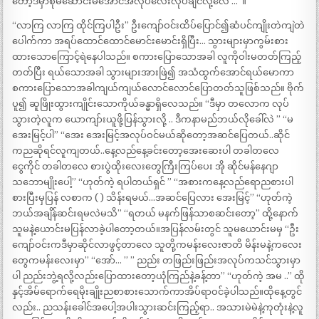
တော့ဒီမှာစုမိဆောင်းမိအောင်အလုပ်လေးလုပ်ချင်လို့လေ …”။
“လာကြ လာကြ ထိုင်ကြပါဦး” ဦးကျော်ဝင်းထိပ်ပြောင်၍ဆံပင်ကျိုးတဲကျဲတဲ
ပေါက်ကာ အရပ်ထောင်ထောင်မောင်းမောင်းရှိပြီး… သွားများမှာကွမ်းစား
ထားသောကြောင့်ရဲနေပါသည်။ စကားပြောသောအခါ လူကိုဝါးမတတ်ကြည့်
တတ်ပြီး ရယ်သောအခါ သွားများအားဖြဲ၍ အသံထွက်အောင်ရယ်မောကာ
စကားပြောသောအခါကျယ်ကျယ်လောင်လောင်ပြောတတ်သူဖြစ်သည်။ ဗိုက်
ပူ၍ ဆူဖြိုးထွားကျိုင်းသောကိုယ်ခန္ဓာရှိလေသည်။ “ဒီမှာ တလောက လုပ်
သွားတဲ့လူက ယောကျာ်းယူဖို့ပြန်သွားလို့ .. ဒီကနာမည်ဘယ်လိုခေါ်လဲ ” “မ
အေးမြင့်ပါ” “အေး အေးမြင့်အလုပ်ဝင်မယ်ဆိုတော့အဆင်ပြေတယ်..ဆိုင်
ကညဆိုရင်လူကျတယ်..နေ့လည်နေ့ခင်းတော့အေးဆေးပါ တခါတလေ
ငွေကိုင် တခါတလေ စားပွဲထိုးလေးတွေကြီးကြပ်ပေး အို ဆိုင်မန်နေဂျာ
သဘောမျိုးပေါ့” “ဟုတ်ကဲ့ ရပါတယ်ရှင် ” “အစားကနေ့လည်ရောညစားပါ
စားပြီးမှပြန် လစာက ( ) သိန်းရမယ်…အဆင်ပြေလား အေးမြင့်” “ဟုတ်ကဲ့
ဘယ်အချိန်ဆင်းရမလဲမသိ” “ရတယ် မနက်ဖြန်သာစဆင်းတော့” ထို့နောက်
သူမနဲ့ယောင်းမပြန်လာခဲ့ပါတော့တယ်။အပြန်လမ်းတွင် သူမယောင်းမမှ “ဦး
ကျော်ဝင်းကဒီမှာဆိုင်လာဖွင့်တာလေ သူတို့ကမန်းလေးဇာတိ မိန်းမနဲ့ကလေး
တွေကမန်းလေးမှာ” “အော်… ” ” ညည်း တဖြည်းဖြည်းအလုပ်ကသင်သွားမှာ
ပါ ညည်းဘွဲ့ရလို့လည်းပြောထားတော့ယုံကြည်နဲ့ခန့်တာ” “ဟုတ်ကဲ့ အမ ..” ထို
နှင့်အိမ်ရောက်ရေမိုးချိုးညစာစားသောက်ကာအိပ်ရာဝင်ခဲ့ပါသည်။ထိုနေ့တွင်
လည်း.. ညသန်းခေါင်အပေါ့အပါးသွားဆင်းကြည့်ရာ.. အသားမဲမဲနဲ့ကုတုံးနဲ့လူ