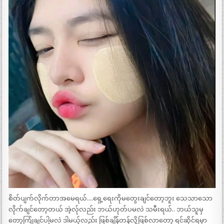
စိတ်ပျက်လိုက်တာအမေရယ်….ရှေ့ရေးကိုမတွေးချင်တော့ဘူး သေသာသော
လိုက်ချင်တော့တယ် အဲ့လ်ုလည်း ဘယ်ဟုတ်ပမလဲ သမီးရယ်.. ဘယ်သူမှ
တော့ကြုံချင်ပါ့မလဲ ဒါမယ့်လည်း ဖြစ်ချိန်တန်လို့ဖြစ်လာတော့ ရင်ဆိုင်ရမှာ