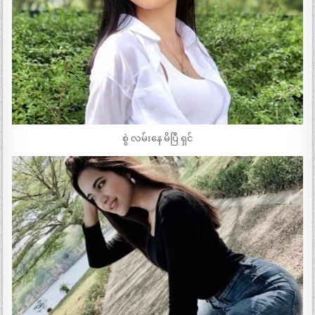
စွဲ လမ်းနေ မိပြီ ရှင်