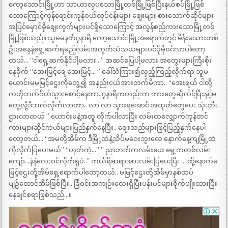
ကော့သောင်းမြို့ဟာ သာယာလှပသောမြို့တစ်မြို့ဖြစ်ပြီးနယ်စပ်မြို့ဖြစ်
သောကြောင့်ကုန်ရောင်းကုန်ဝယ်လုပ်ငန်းများ ဈေးများ စားသောက်ဆိုင်များ
အပြင်မှောင်ခိုဈေးကွက်များပင်ရှိသောကြောင့် အလွန်စည်ကားသောမြို့တစ်
မြို့ဖြစ်သည်။ သူမမနက်၇နာရီ ကော့သောင်းမြို့အရောက်တွင် မိန်းမသားတစ်
ဦးအနေနဲ့ရှေ့ဆက်ရမည့်လမ်းအတွက်သံသယများပင်ပိုမိုဝင်လာပါတော့
တယ်… “ငါရှေ့ဆက်နိုငိပါ့မလား…” အဆင်ပြေပါ့မလား အတွေးများကြီးစိုး
နေခိုက် “အေးမြင့်ရေ အေးမြင့်… ” ခေါ်သံကြား၍လှည့်ကြည့်လိုက်ရာ သူမ
ယောင်းမမမြင့်ဌေးကိုတွေ့၍ အနည်းငယ်အားတက်မိကာ.. “အေးရယ် ငါတို့
ကဟိုဘက်ဂိတ်သွားစောင့်နေတာ..၇နာရီကတည်းက ကားတွေဆိုက်င့်ပြီးနင့်မ
တွေ့လို့ဒီဘက်လိုက်လာတာ.. လာ လာ သွားရအောင် အထုတ်တွေပေး သုံးဘီး
ဌားလာတယ် ” ယောင်းမနဲ့အတူ လိုက်ပါလာပြီး လမ်းတလျှောက်ကုန်တင်
ကားများဆိုင်ကယ်များပြည်နှက်နေပြီး.. ဈေးသည်များဖြင့်ပြည့်နှက်နေပါ
တော့တယ်… “အမတို့အိမ်က ဒီမြို့ထဲနဲ့သိပ်မဝေးဘူးလေ နောက်နေ့ကျမြို့ထဲ
ကိုလိုက်ပြပေးမယ်” “ဟုတ်ကဲ့…” ” ညာဘက်ကလမ်းပေး ရှေ့ကတစ်လမ်း
ကျော်…နဲနဲလေးဝင်လိုက်ရုံပဲ..” ကယ်ရီဆရာအားလမ်းပြပေးပြီး … ထို့နောက်မ
မြင့်ဌေးတို့အိမ်ရှေ့ရောက်ပါတော့တယ်.. မမြင့်ဌေးတို့အိမ်မှာနှစ်ထပ်
ပျဉ်ထောင်အိမ်ဖြစ်ပြီး.. ခြံဝင်းအကျဉ်းလေးရှိပြီးပန်းပင်များစိုက်ပျိုးထားပြီး
နေချင်စရာဖြစ်သည်…။