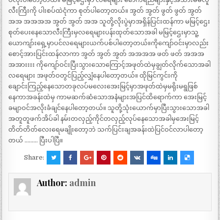
လီးကြီးကို ပါးစပ်ထဲငုံကာ စုတ်ပါတော့တယ်။ အွတ် အွတ် ဖွတ် ဖွတ် အွတ်
အအ အအအအ အွတ် အွတ် အအ သူတို့လိုးပွဲမှာအရှိန်ပြင်းထန်ကာ မမြင့်ဌေး
စုတ်ပေးနေသောလီးကြီးမှလရေများပန်းထုတ်သောအခါ မမြင့်ဌေးမှာသူ့
ယောကျာ်းရှေ့မှာပင်လရေများယက်ပစ်ပါတော့တယ်။ကိုကျော်ဝင်းမှာလည်း
စောင့်အားပြင်းထန်လာကာ အွတ် အွတ် အွတ် အအအအ ဖတ် ဖတ် အအအ
အအားးးး ကိုကျော်ဝင်းပြီးသွားသောကြောင့်အဖုတ်ထဲမှချွတ်လိုက်သောအခါ
လရေများ အဖုတ်ဝတွင်ပြည့်လျှံနေပါတော့တယ်။ ထိုမြင်ကွင်းကို
ချောင်းကြည့်နေသောတခုလပ်မလေးအေးမြင့်မှာအဖုတ်ထဲမှမရိုးမရွဖြစ်
နေကာအခန်းထဲမှ ကာမဆက်ဆံသောအနံများအပြင်ထိရောက်ကာ အေးမြင့်
ခမျာဝင်အလိုးခံချင်နေပါတော့တယ်။ သူတို့သုံးယောက်မှာပြီးသွားသောအခါ
အတူတူဖက်အိပ်ခါ နမ်းတလှည့်ကိုင်တလှည့်လုပ်နေသောအခါမှအေးမြင့်
တိတ်တိတ်လေးရေမချိုးတော့ဘဲ သက်ပြင်းချအခန်းထဲပြင်ဝင်လာပါတော့
တယ် ……… ပြီးပါပြီ။
Share:
Author:
admin