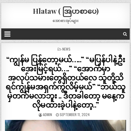
Hlataw ( အြပာစာပေ)
အောစာအုပ်များ
POSTED
NEWS
IN
“ကျွန်မ ပြန်တော့မယ်…..” “မပြန်ပါနဲ့ဦး
အေးမြင့်ရယ်….” “အောက်မှာ
အလုပ်သမားတွေရှိတယ်လေ သူတို့သိ
ရင်ကျွန်မအရှက်ကွဲလိမ့်မယ်” “ဘယ်သူ
မှတက်မလာဘူး .. ဒီတခါတော့ မနေ့က
လိုမထားခဲ့ပါနဲ့တော့..”
ADMIN
SEPTEMBER 11, 2024