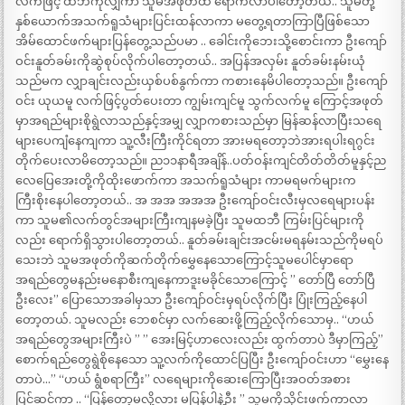
လက်ဖြင့် ထဘီကိုလျှိကာ သူမအဖုတ်ထိ ရောက်လာပါတော့တယ်.. သူမတို့
နှစ်ယောက်အသက်ရူသံများပြင်းထန်လာကာ မတွေ့ရတာကြာပြီဖြစ်သော
အိမ်ထောင်ဖက်များပြန်တွေ့သည်ပမာ .. ခေါင်းကိုဘေးသို့စောင်းကာ ဦးကျော်
ဝင်းနူတ်ခမ်းကိုဆွဲစုပ်လိုက်ပါတော့တယ်.. အပြန်အလှမ်း နူတ်ခမ်းနမ်းယုံ
သည်မက လျှာချင်းလည်းယှစ်ပစ်နွက်ကာ ကစားနေမိပါတော့သည်။ ဦးကျော်
ဝင်း ယုယမူ လက်ဖြင့်ပွတ်ပေးတာ ကျွမ်းကျင်မူ သွက်လက်မူ ကြောင့်အဖုတ်
မှာအရည်များစိုရွဲလာသည်နှင့်အမျှ လျှာကစားသည်မှာ မြန်ဆန်လာပြီးသရေ
များပေကျံနေကျကာ သူ့လီးကြီးကိုင်ရတာ အားမရတော့ဘဲအားရပါးရဂွင်း
တိုက်ပေးလာမိတော့သည်။ ည၁၁နာရီအချိန်..ပတ်ဝန်းကျင်တိတ်တိတ်မူနှင့်ည
လေပြေအေးတို့ကိုထိုးဖောက်ကာ အသက်ရူသံများ ကာမရမက်များက
ကြီးစိုးနေပါတော့တယ်.. အ အအ အအအ ဦးကျော်ဝင်းလီးမှလရေများပန်း
ကာ သူမ၏လက်တွင်အများကြီးကျနမခဲ့ပြီး သူမထဘီ ကြမ်းပြင်များကို
လည်း ရောက်ရှိသွားပါတော့တယ်.. နူတ်ခမ်းချင်းအငမ်းမရနမ်းသည်ကိုမရပ်
သေးဘဲ သူမအဖုတ်ကိုဆက်တိုက်မွှေနေသောကြောင့်သူမပေါင်မှာရော
အရည်တွေမနည်းမနောစီးကျနေကာဒူးမခိုင်သောကြောင့် ” တော်ပြီ တော်ပြီ
ဦးလေး” ပြောသောအခါမှသာ ဦးကျော်ဝင်းမှရပ်လိုက်ပြီး ပြုံးကြည့်နေပါ
တော့တယ်. သူမလည်း ဘေစင်မှာ လက်ဆေးဖို့ကြည့်လိုက်သောမှ.. “ဟယ်
အရည်တွေအများကြီးပဲ ” ” အေးမြင့်ဟာလေးလည်း ထွက်တာပဲ ဒီမှာကြည့်”
စောက်ရည်တွေရွဲစိုနေသော သူ့လက်ကိုထောင်ပြပြီး ဦးကျော်ဝင်းဟာ “မွှေးနေ
တာပဲ…” “ဟယ် ရွံစရာကြီး” လရေများကိုဆေးကြောပြီးအဝတ်အစား
ပြင်ဆင်ကာ .. “ပြန်တော့မလို့လား မပြန်ပါနဲ့ဦး ” သူမကိုသိုင်းဖက်ကာလာ