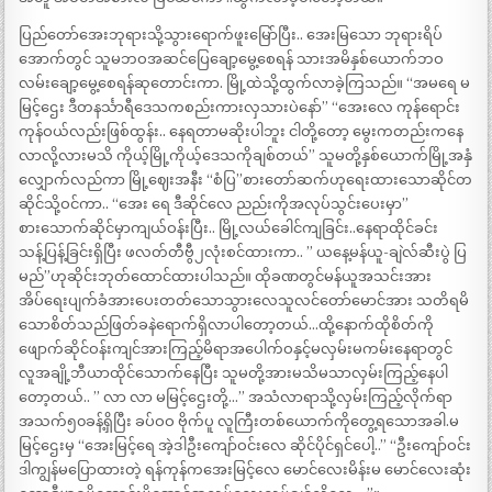
ပြည်တော်အေးဘုရားသို့သွားရောက်ဖူးမြော်ပြီး.. အေးမြသော ဘုရားရိပ်
အောက်တွင် သူမဘဝအဆင်ပြေချော့မွေ့စေရန် သားအမိနှစ်ယောက်ဘဝ
လမ်းချော့မွေ့စေရန်ဆုတောင်းကာ. မြို့ထဲသို့ထွက်လာခဲ့ကြသည်။ “အမရေ မ
မြင့်ဌေး ဒီတနင်္သာရီဒေသကစည်းကားလှသားပဲနော်” “အေးလေ ကုန်ရောင်း
ကုန်ဝယ်လည်းဖြစ်ထွန်း.. နေရတာမဆိုးပါဘူး ငါတို့တော့ မွေးကတည်းကနေ
လာလို့လားမသိ ကိုယ့်မြို့ကိုယ့်ဒေသကိုချစ်တယ်” သူမတို့နှစ်ယောက်မြို့အနှံ
လျှောက်လည်ကာ မြို့ဈေးအနီး “စံပြ”စားတော်ဆက်ဟုရေးထားသောဆိုင်တ
ဆိုင်သို့ဝင်ကာ.. “အေး ရေ ဒီဆိုင်လေ ညည်းကိုအလုပ်သွင်းပေးမှာ”
စားသောက်ဆိုင်မှာကျယ်ဝန်းပြီး.. မြို့လယ်ခေါင်ကျခြင်း..နေရာထိုင်ခင်း
သန့်ပြန့်ခြင်းရှိပြီး ဖလတ်တီဗွီ၂လုံးစင်ထားကာ.. ” ယနေ့မန်ယူ-ချဲလ်ဆီးပွဲ ပြ
မည်”ဟုဆိုင်းဘုတ်ထောင်ထားပါသည်။ ထိုခဏတွင်မန်ယူအသင်းအား
အိပ်ရေးပျက်ခံအားပေးတတ်သောသွားလေသူလင်တော်မောင်အား သတိရမိ
သောစိတ်သည်ဖြတ်ခနဲရောက်ရှိလာပါတော့တယ်…ထို့နောက်ထိုစိတ်ကို
ဖျောက်ဆိုင်ဝန်းကျင်အားကြည့်မိရာအပေါက်ဝနှင့်မလှမ်းမကမ်းနေရာတွင်
လူအချို့ဘီယာထိုင်သောက်နေပြီး သူမတို့အားမသိမသာလှမ်းကြည့်နေပါ
တော့တယ်.. ” လာ လာ မမြင့်ဌေးတို့…” အသံလာရာသို့လှမ်းကြည့်လိုက်ရာ
အသက်၅၀ခန့်ရှိပြီး ခပ်ဝဝ ဗိုက်ပူ လူကြီးတစ်ယောက်ကိုတွေ့ရသောအခါ.မ
မြင့်ဌေးမှ “အေးမြင့်ရေ အဲ့ဒါဦးကျော်ဝင်းလေ ဆိုင်ပိုင်ရှင်ပေါ့..” “ဦးကျော်ဝင်း
ဒါကျွန်မပြောထားတဲ့ ရန်ကုန်ကအေးမြင့်လေ မောင်လေးမိန်းမ မောင်လေးဆုံး