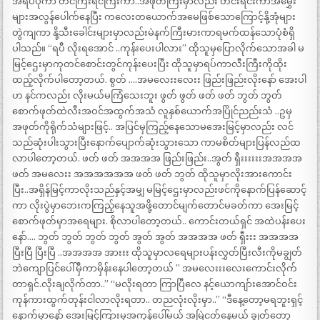
အရပ်ပုကာ တင်ကြီးရင်ကြီးကာ..အဖုတ်ကြီးမှာလည်း တင်းရင်းကာအမွှေး
များအလွန်ပေါက်နေပြီး ကလေးတယောက်အမေဖြစ်သောကြောင့်နို့အုံများ
တွဲကျကာ နို့သီးခေါင်းများမှာလည်းမဲနက်ကြီးမားကာရမက်ထန်သောပုံစံရှိ
ပါသည်။ “ရပီ လိုးရအောင် ..ကုန်းပေးပါလား” ထိုသူမှပြောလိုက်သောအခါ မ
မြင့်ဌေးမှာကုတင်စောင်းတွင်ကုန်းပေးပြီး ထိုသူမှာရပ်ကာလီးကြီးကိုထိုး
ထည့်လိုက်ပါတော့တယ်. စွတ် ….အမလေးးလေးး ဖြည်းဖြည်းလိုးနော် အေးပါ
ဟ နင်ကလည်း လိုးမယ်မကြံသေးဘူး ဖွတ် ဖွတ် ဖတ် ဖတ် ဘွတ် ဘွတ်
စောက်ဖုတ်ထဲလီးအဝင်အထွက်အသံ လူနှစ်ယောက်အပြိုင်ညည်းသံ ..ဥမှ
အဖုတ်ကိုရိုက်သံများဖြင့်.. အပြင်မှကြည့်နေသောမအေးမြင့်မှာလည်း လင်
သည်ဆုံးပါးသွားပြီးနောက်ပျောက်ဆုံးသွားသော ကာမစိတ်များပြန်လည်ထ
လာပါတော့တယ်. ဖတ် ဖတ် အအအအ ဖြည်းဖြည်း..အွတ် ရှီးးးးးးအအအအ
ဖတ် အမလေးး အအအအအအ ဖတ် ဖတ် ဘွတ် ထိုသူမှာလိုးအားကောင်း
ပြီး..အရှိန်မြင့်ကာလိုးသည်နှင့်အမျှ မမြင့်ဌေးမှာလည်းဖင်ကိုနောက်ပြန်ဆောင့်
ကာ လိုးပွဲမှာဘေးကကြည့်နေသူအဖို့တောင်မျက်တောင်မခတ်ကာ အေးမြင့်
စောက်ဖုတ်မှာအရေများ. စိုလာပါတော့တယ်.. ကောင်းတယ်ရှင် အထဲပန်းပေး
နော်…. ဘွတ် ဘွတ် ဘွတ် ဘွတ် အွတ် အွတ် အအအအ ဖတ် ရှီးးး အအအအ
ပြီးပြီ ပြီးပြီ ..အအအအ အားးး ထိုသူမှာလရေများပန်းလွှတ်ပြီးလီးကိုမချွတ်
ဘဲကျောပြင်ပေါ်မှီကာမှိန်းနေပါတော့တယ် ” အမလေးးးလေးကောင်းလိုက်
တာရှင်.လိုးချလိုက်တာ..” “မလိုးရတာ ကြာပြီလေ နင့်ယောကျာ်းအောင်ဝင်း
ကုန်ကားထွက်တုန်းငါလာလိုးရတာ.. တညလုံးလိုးမှာ..” “ဒီနေ့တော့မရဘူးရှင့်
နောက်မှာနော် အေးမြင့်ကြားမှအကုန်ပေါ်မယ် အမြဲငတ်နေမယ် ချွတ်တော့