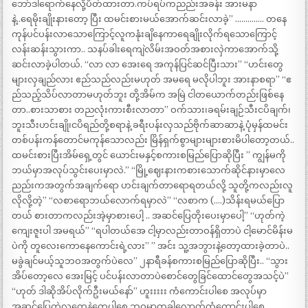
ဘော်ဒါရောက်နေလို့ပိတ်ထားတာ.ကပ်ရပ်ကညည်းအခန်း အားမနာ
နဲ့..ရေမိုးချိုးနားတော့ ပြီး ထမင်းစားမယ်အောက်ဆင်းလာခဲ့” ………….. တနေ
ကုန်ပင်ပန်းလာသောကြောင့်လူကနုံးချိနေကာရေချိုးလိုက်ရသောကြောင့်
လန်းဆန်းသွားကာ.. သနပ်ခါးရေကျဲလိမ်းအဝတ်အစားလှဲကာအောက်သို့
ဆင်းလာခဲ့ပါတယ်. “လာ လာ အေးရေ အကုန်ပြင်ဆင်ပြီးသား” “ဟင်းတွေ
များလှချည်လား ဧည်သည်လည်းမဟုတ် အမရေ မလိုပါဘူး အားနာစရာ” “ဧ
ည်သည့်သိပ်လာတာမဟုတ်ဘူး တို့အိမ်က အမြဲ ငါတယောက်တည်းဖြစ်နေ
တာ..စားသာစား တညလုံးကားစီးလာတာ” ဝက်သား၊ခရမ်းချဉ်သီးငပိချက်၊
ဘူးသီးဟင်းချို၊ငပိရည်တို့စရာနဲ့ ခရီးပန်းလှသည်ဗိုက်ဆာဆာနဲ့ ပုံမှန်ထမင်း
တစ်ပန်းကန်တောင်မကုန်သောလည်း မြိန်ရှက်စွာများများစားမိပါတော့တယ်..
ထမင်းစားပြီးအိမ်ရှေ့တွင် ယောင်းမနှင့်စကားစမြည်ပြောဆိုပြီး ” ကျွန်မကို
ဘယ်မှာအလုပ်သွင်းပေးမှာလဲ.” “မြို့ဈေးနားကစားသောက်ဆိုင်နားမှာလေ
ညည်းကအတွက်အချက်ရော ဟင်းချက်တာရောရတယ်လို့ သူတို့ကလည်းလူ
လိုလို့တဲ့” “လစာရောဘယ်လောက်ရမှာလဲ” “လစာက (….)သိန်းရမယ်ပြော
တယ် စားတာကလည်းအဲ့မှာစားပေါ့ .. အဆင်ပြေတိုးပေးမှာပေါ့” “ဟုတ်ကဲ့
ကျေးဇူးပါ အမရယ်” “ရပါတယ်အေ ငါ့မှာလည်းတာဝန်ရှိတာပဲ ငါ့မောင်မိန်းမ
ပဲကို တူလေးကောနေကောင်းရဲ့လား” ” အင်း သူ့အဘွားနဲ့တော့ထားခဲ့တာပဲ..
မခွဲချင်မယ့်သူဘဝအတွက်ပဲလေ” ၂နာရီခန်စကားစမြည်ပြောဆိုပြီး.. “သွား
အိပ်တော့လေ အေးမြင့် ပင်ပန်းလာတာပဲစောင်တွေခြင်ထောင်တွေအသင့်ပဲ”
“ဟုတ် ဒါဆိုအိပ်လိုက်ဦးမယ်နော်” ဟူးးးးး ကံကောင်းပါစေ အလုပ်မှာ
အဆင်ပြေတဲ့လူတွေနဲ့တွေ့ပါစေ ဘဝမှာတခါလောက်ကံကောင်းပါစေ