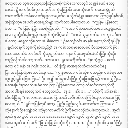
တော့တယ်.သူမလည်းရတ်တြရက်ကြောင်ငေးကာလုပ်သမျှခံနေပါတော့
တယ်.. ဦးကျော်ဝင်းမှာ အဖုတ်အကွဲကြောင်းလေးကိုလက်ကလေးနဲ့ပွတ်
ကစားလိုက် အစိလေးကိုဖွဖွလေးပွတ်ပေးလိုက်နဲ့ နူးနေသောကြောင့်၅မိနစ်ခန့်
အကြာသူမအဖုတ်မှာအရည်များထွက်လာပါတော့တယ်.. “ကျွန်မ ပြန်တော့
မယ်…..” “မပြန်ပါနဲ့ဦး အေးမြင့်ရယ်….” “အောက်မှာအလုပ်သမားတွေရှိတယ်
လေ သူတို့သိရင်ကျွန်မအရှက်ကွဲလိမ့်မယ်” “ဘယ်သူမှတက်မလာဘူး .. ဒီတ
ခါတော့ မနေ့ကလိုမထားခဲ့ပါနဲ့တော့..” ဦးကျော်ဝင်းမှာ နမ်းနေသည်ကိုရပ်ပြီး
.. ရုတ်တရက်သူမကိုဆွဲလှည့်၍ အကြမ်းတရမ်းစားပွဲပေါ်လက်ထောက်ခိုင်း
ကာ..အောက်ခံဘာင်းဘီကိုဆွဲချွတ်ကာ.. နောက်မှအဖုတ်ထဲလီးကြီးကိုထိုး
ထည့်လိုက်ပါတော့တယ်.. အားးးးးး.. ရူးးးးးတိုးတိုးးး.. “နာတဲ့ရှင့် … တော်
တော့ ရှင် နော် အကြမ်းပတမ်…” လီးကြီးမှာအဖုတ်ထဲတဝက်ဝင်နေ
ပြီး.အကြောများထောင်နေကာ… “ကျွန်မယောကျာ်းဆုံးကတည်းကမခံရသေး
ဘူးရှင့် ရှင် ဖြေးဖြေး…” ဦးကျော်ဝင်းမှာလီးကြီးကိုဖြေးဖြေးနှဲ့ကာထည့်ပြီး…
မအေးမြင့်မှာလည်းမခံရတာကြာပြီဖြစ်သောကြောင့် လီးဝင်လာသည်ကို
အားရပါးရခံစားလိုက်ပါတော့တယ်.. “အူးးး… အီးးးး……” လီးကြီးကိုအဆုံး
ထိဝင်ပြီးမှ “ကလေးအမေသာပြောတယ် ..လီးဝင်တာကြပ်နေတာပဲအေးမြင့်
လေးရယ်..” “ရှင်အမြန်လုပိတော့..ဖြည်းဖြည်းလုပ်..အောက်ကကြားမယ်..”
ထို့နောက်ဦးကျော်ဝင်းတို့မှာကာမတိုက်ပွဲကိုစတင်လိုက်ပါတော့တယ်.. အွတ်
အွတ် ဖွတ် ဖွတ် အအအအ အအအအအ အွတ် အွတ် အွတ် ဇွတ် အွတ် အအ
အအ အွတ် ဖတ် ဖတ် “ဖြည်းဖြည်း တိုးတိုး ..အအအ” ဦးကျော်ဝင်းမှာဖင်ကြီး