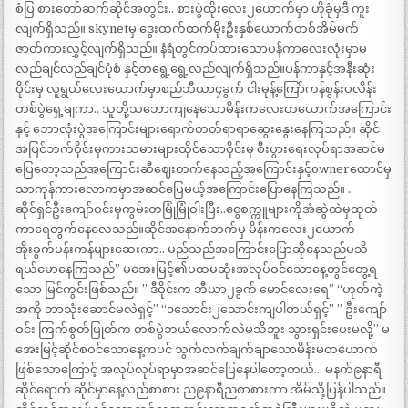
စံပြ စားတော်ဆက်ဆိုင်အတွင်း.. စားပွဲထိုးလေး၂ယောက်မှာ ဟိုခုံမှဒီ ကူး
လျက်ရှိသည်။ skynetမှ ဒွေးထက်ထက်မိုးဦးနှစ်ယောက်တစ်အိမ်မက်
ဇာတ်ကားလွှင့်လျက်ရှိသည်။ နံရံတွင်ကပ်ထားသောပန်ကာလေးလုံးမှာမ
လည်ချင်လည်ချင်ပုံစံ နှင့်တရွေ့ရွေ့လည်လျက်ရှိသည်။ပန်ကာနှင့်အနီးဆုံး
ဝိုင်းမှ လူရွယ်လေးယောက်မှာစည်ဘီယာ၄ခွက် ငါးမုန့်ကြော်ကန်စွန်းပလိန်း
တစ်ပွဲရှေ့ချကာ.. သူတို့သဘောကျနေသောမိန်းကလေးတယောက်အကြောင်း
နှင့် ဘောလုံးပွဲအကြောင်းများရောက်တတ်ရာရာဆွေးနွေးနေကြသည်။ ဆိုင်
အပြင်ဘက်ဝိုင်းမှကားသမားများထိုင်သောဝိုင်းမှ စီးပွားရေးလုပ်ရာအဆင်မ
ပြေတော့သည်အကြောင်းဆီဈေးတက်နေသည့်အကြောင်းနှင့်ownerထောင်မှ
သာကုန်ကားလောကမှာအဆင်ပြေမယ့်အကြောင်းပြောနေကြသည်။ ..
ဆိုင်ရှင်ဦးကျော်ဝင်းမှကွမ်းတမြုံမြုံဝါးပြီး..ငွေစက္ကူများကိုအံဆွဲထဲမှထုတ်
ကာရေတွက်နေလေသည်။ဆိုင်အနောက်ဘက်မှ မိန်းကလေး၂ယောက်
အိုးခွက်ပန်းကန်များဆေးကာ.. မည်သည်အကြောင်းပြောဆိုနေသည်မသိ
ရယ်မောနေကြသည်” မအေးမြင့်၏ပထမဆုံးအလုပ်ဝင်သောနေ့တွင်တွေ့ရ
သော မြင်ကွင်းဖြစ်သည်။ ” ဒီဝိုင်းက ဘီယာ၂ခွက် မောင်လေးရေ” “ဟုတ်ကဲ့
အကို ဘာသုံးဆောင်မလဲရှင့်” “၁သောင်း၂သောင်းကျပါတယ်ရှင့်” ” ဦးကျော်
ဝင်း ကြက်စွတ်ပြုတ်က တစ်ပွဲဘယ်လောက်လဲမသိဘူး သွားရှင်းပေးမလို့” မ
အေးမြင့်ဆိုင်စဝင်သောနေ့ကပင် သွက်လက်ချက်ချာသောမိန်းမတယောက်
ဖြစ်သောကြောင့် အလုပ်လုပ်ရာမှာအဆင်ပြေနေပါတော့တယ်… မနက်၉နာရီ
ဆိုင်ရောက် ဆိုင်မှာနေ့လည်စာစား ည၉နာရီညစာစားကာ အိမ်သို့ပြန်ပါသည်။