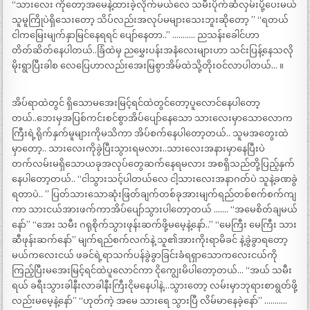
“သားလေး ကိုတော့အမေနဲ့ထားခဲ့လိုက်မယ်လေ သမီးပိုက်ဆံလှမ်းပို့ပေးမယ်
သူမူကြိုပဲရှိသေးတော့ သိပ်လည်းအလုပ်မများသေးဘူးဆိုတော့ ” “ရတယ်
ငါကမြေးမျက်နှာမြင်နေရရင် ပျော်နေတာ..” ……….. ညသန်းခေါင်ဟာ
တိတ်ဆိတ်နေပါတယ်..ခြံထဲမှ ညမွှေးပန်းအနံလေးများဟာ သင်းပြန့်နေသလို
မိုးရွာပြီးခါစ လေပြေဟာလည်းအေးမြစွာအိမ်ထဲသို့တိုးဝင်လာပါတယ်… ။
အိပ်ရာထဲတွင် ရှိသောမအေးမြင့်ရင်ထဲတွင်တော့ပူလောင်နေပါတော့
တယ်..ဘေးမှအပြစ်ကင်းစင်စွာအိပ်ပျော်နေသော သားလေးမှာသောလောက
ကြီးရဲ့ရိုက်နှက်မူများကိုမသိကာ အိပ်စက်နေပါတော့တယ်.. သူမအတွေးထဲ
မှာတော့.. သားလေးကိုခွဲပြီးသွားရမလား..သားလေးအနားမှာနေပြီးပဲ
တက်လမ်းမရှိသောယခုအလုပ်တွေဆက်နေရမလား အစရှိသည်တို့ပြည့်နှက်
နေပါတော့တယ်.. “ငါသွားသင့်ပါတယ်လေ ငါ့သားလေးအနာဂတ်ပဲ သူနဲ့ခဏခွဲ
ရတာပဲ.. ” ပြတ်သားသောဆုံးဖြတ်ချက်တစ်ခုအားမျက်ရည်တစ်စက်စက်ကျ
ကာ သားငယ်အားဖက်ကာအိပ်ပျော်သွားပါတော့တယ် ……. “အမေစိတ်ချမယ်
နော်” “အေး သမီး ဂရုစိုက်သွားဖုန်းဆက်ဖို့မမေ့နဲ့နော်..” “မေကြီး မေကြီး သား
ဆီဖုန်းဆက်နော်” မျက်ရည်စက်လက်နဲ့ သူ၏အားကိုးရာမိခင် နဲ့ခွဲခွာရတော့
မယ်ကလေးငယ် ဖခင်ရဲ့ရာသက်ပန်ခွဲခွာခြင်းခံရရှာသောကလေးငယ်ကို
ကြည့်ပြီးမအေးမြင့်ရင်ထဲပူလောင်ကာ ငိုကျွေးမိပါတော့တယ်… “အယ် သမီး
ရယ် ခရီးသွားခါနီးလာခါနီးကြီးငိုမနေပါနဲ့…သွားတော့ လမ်းမှာဘုရားစာရွတ်ဖို့
လည်းမမေ့နဲ့နော်” “ဟုတ်ကဲ့ အမေ သားရေ သွားပြီ လိမ်မာနေခဲ့နော်” ………..