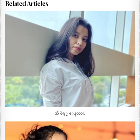
Related Articles
အီ စိမ့္ ေနတာပဲ