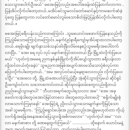
သေးသွားပေါက်ဦးမယ်” မအေးမြင့်လည်းအပေါ်အခန်းထဲပြန်တက်လာကာ ..
ပြန်အိပ်လိုက်ပါတော့တယ်..မအိပ်ခင်သူမလင်တော်မောင်နှင့်ကာမဆက်ဆံခဲ့
ပုံတွေ ပြန်တွေးကာ လင်တော်မောင်လွမ်းသောစိတ်ဖြင့်ပြန်အိပ်လိုက်ပါတော့
တယ်..။
မအေးမြင့်ခရီးပန်းသည်ကတကြောင်း ..သူမယောင်းမဖောက်ပြန်နေသည်ကို
ကြည့်မိသောကြောင့်တကြောင်း..မနက်(၉)နာရီကျော်မှအိပ်ရာထလာပါတော့
တယ်..ရေမိုးချိုး မျက်နှာသစ်သနပ်ခါးဖြီးလိမ်းနေစဉ်သူမမရီးအပေါ်တက်
လာပြီး.. ” အေး ရေ လုပ် လုပ် မနက်စာပြင်ထားတယ် ပြီး မြို့ထဲလိုက်ပြပေး
မယ်” “ဟုတ်ကဲ့အမရေ ညကနှစ်နှစ်ခြိုက်ကိုအိပ်ပျော်သွားတာ ခရီးပန်းလာ
လို့ထင်တယ်တုံးခနဲပဲ” သူမညကအဖြစ်အပျက်အားမသိသောပုံစံလုပ်ကာ
ပြောလိုက်ပါတော့တယ်.. “အမ အလုပ်ဝင်မယ့်နေရာလေးလည်း လိုက်ပြပေး
ပါဦး” “အေးလေ တို့.. မြို့ထဲခဏပတ်ကြည့်ပြီး အဲ့ဆိုင်သွားကြမယ် ဆိုင်ရှင်
ဦးကျော်ဝင်းက သဘောကောင်းတယ် ဆိုင်မှာဝန်ထမ်းတွေလည်းရှိတယ်
ညည်းပျော်သွားမှာပါ” ” ဘီယာအရက်တွေပါရသလား အမ” “အေး အခု
ခေတ်ကအဲ့ဒါတွေပဲအောင်မြင်တာလေ ဒါတွေတော့ပါတာပေါ့” “စရိုက်မျိုးစုံ
လာသောက်ကြမှာနော်” အေးမြင့်ရဲ့ ညှိးငယ်သွားသောမျက်နှာကိုမြင့်သော
အခါ သူမမရီးက.. “ကြည့်ရှောင်ပေါ့အေ ညည်းလည်းအပျိုမှမဟုတ်တာ ကိုယ့်
လက်ရှိအခြေအနေအဆင်ပြေသွားဖို့အဓိကမလား” “ဟုတ်ကဲ့ပါ အမ” “လာ
လာ မနက်စာစား တို့ ခဏနေထွက်ကြမယ်” ……………….. ထိုနောက် ယောင်းမနဲ့
အတူ အဝတ်အစားလဲ ပြင်ဆင်ကာ ..ထွက်လာခဲ့ပါတော့တယ်။