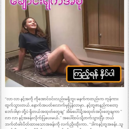
“လာ လာ နင့်အကို ကိုအောင်ဝင်းလည်းမရှိဘူး မနက်ကတည်းက ကုန်ကား
ထွက်သွားတယ်..နောက်အပတ်လောက်မှပြန်လာမှာ.. နင့်တူဇာနည်ကတော့
ဘော်ဒါမှာ တို့ပဲ ရှိတယ်အထုတ်တွေချ” အိမ်ပေါ်သို့အထုတ်အပိုးတွေချကာ ”
လာ လာ နင့်အခန်းလိုက်ပြပေးမယ်..” အပေါ်ထပ်သို့တက်သွားပြီး ဘယ်
ဘက်တံခါးပိတ်ထားသောအခန်းကို လက်ညှိးထိုးကာ.. “ဒါကနင့်တူအခန်း..သူ