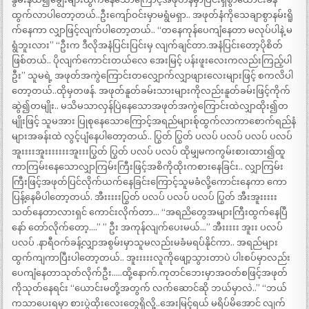
ထွက်လာပါတော့တယ်..ဦးကျော်ဝင်းမှာမရွံမရှာ.. အဖုတ်နံကိုသေချာစွာနမ်းရိူ
က်နေကာ လျှာဖြင့်လျက်ပါတော့တယ်.. “တနေကုန်ပေကျံနေတာ မလုပ်ပါနဲ့ မ
ရွံဘူးလား” “ဦးက ဒီလိုအနံပြင်းပြင်းမှ လျက်ချင်တာ.အနံပြင်းတော့ပိုစိတ်
ဖြစ်တယ်.. ပိုလျက်ကောင်းတယ်လေ အေးမြင့် ပန်းဖူးလေးကလည်းကြည့်ပါ
ဦး” သူမရဲ့ အဖုတ်အကွဲကြောင်းတလျှောက်လျှာဖျားလေးများဖြင့် စကလိပါ
တော့တယ်..ထိုမှတဖန်. အဖုတ်နူတ်ခမ်းသားများကိုလည်းနူတ်ခမ်းဖြင့်ကိုက်
ဆွဲ၍တမျိုး.. မသိမသာလှန်ပြဲနေသောအဖုတ်အကွဲကြောင်းထဲလျှာထိုး၍တ
မျိုးဖြင့် သူမအား ပြုစုနေသောကြောင့်အရည်များစ်ုထွက်လာကာစောက်ရည်နံ
များအခန်းထဲ လွင့်ပျံနေပါတော့တယ်.. ပြွတ် ပြွတ် ပလပ် ပလပ် ပလပ် ပလပ်
အူးးးးအူးးးးးးးအူးးးပြွတ် ပြွတ် ပလပ် ပလပ် ထိုမျှမကကွမ်းစားထား၍ထူ
ကာကြမ်းနေသောလျှာကြမ်းကြီးဖြင့်အစိကိုထိုးကစားနေခြင်း.. လျှာကြမ်း
ကြီးဖြင့်အဖုတ်ပြင်လိုက်ယက်နေခြင်းကြောင့်သူမခံလို့ကောင်းနေကာ ကော
ပြန့်နေမိပါတော့တယ်. အီးးးးးပြွတ် ပလပ် ပလပ် ပလပ် ပြွတ် အီးအူးးးးး
သတ်နေတာလားရှင် ကောင်းလိုက်တာ… “အရညိတွေအများကြီးထွက်နေပြီ
နော် တော်လိုက်တော့….” ” ဦး အကုန်လျက်ပေးမယ်…” အီးးးးး အူးး ပလပ်
ပလပ် .နာရီဝက်ခန့်လျှာအစွမ်းမှာသူမလည်းမခံမရပ်နိုင်ကာ.. အရည်များ
ထွက်ကျကာပြီးပါတော့တယ်.. အူးးးးးလူကိုဖျော့သွားတာပဲ ပါးစပ်မှာလည်း
ပေကျံနေတာသုတ်လိုက်ဦး…..ထို့နောက်.ကုတင်ဘေးမှာအဝတ်စဖြင့်အဖုတ်
ကိုသုတ်နေရင်း “ယောင်းမတို့အတွက် လက်ဆောင်ဆို ဘယ်မှာလဲ..” “ဘယ်
ကသာပေးရမှာ စားပွဲထိုးလေးတွေရှိလို့..အေးမြင့်ရယ် မရိပ်မိအောင် လျက်