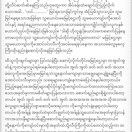
တိူ့လိင်ဆက်ဆံနေကြသည်ဟုတွေးကာ အိပ်ခန်းထဲချောင်းကြည့်လိုက်
သောအခါ… “ဟင်……………” မြင်ရသောမြင်ကွင်းမှ အံသြမိသွားသည်။ သူမ
မြင်နေရသောအဖြစ်မှာ သူယောင်းမမမြင့်ဌေးကို သူမယောကျာ်းကိုအောင်
ဝင်းနှင့် အရင်နေ့ညကလာလိုးနေသောအသားမဲမဲထွားကျိုင်းကျိုင်းလူကနှစ်
ယောက်ညှပ်လိုးနေခြင်းဖြစ်သည်။ “ဒါဆို ဟိုလူနဲ့ငါ့ယောင်းမကဖောက်ပြန်နေ
တာမဟုတ်ဘူးပဲ သူ့ယောကျာ်းကိုယ်တိုင်ကခွင့်ပြုထားတာပဲ” မမြင့်ဌေးမှာ
သူမယောကျာ်းကိုအောင်ဝင်းလီးကိုအငမ်းမရစုပ်နေကာ အသားမဲမဲလူမှလှေ
ကြီးထိုးနည်းနဲ့ဆောင့်လိုးနေခြင်းဖြစ်သည်။
ထိသူလိုးချက်များမှာ ပြင်းထန်ပြီး ဆောင့်လိုက်တိုင်းမမြင့်ဌေးမှာ တအွတ်အွ
တ်နဲ့ ကုတင်မှာလူပ်ရမ်းနေပါတော့တယ်။ အွတ် အွတ် ဖတ် ဖတ် ဖတ် အသား
မဲမဲလူကိုအေးမြင့်မှာမမြင်ရဘဲသူ့နောက်ကျောမှာသာချွေးများပျံရွဲနေပြီးကို
အောင်ဝင်းလီးမှာလည်း သရေများပေကျံနေကာမဲပြောင်နေပါတော့တယ်။
ကြည့်နေရင်းအေးမြင့်များဆိုင်ပိုင်ရှင်ဦးကျော်ဝင်းယက်ထားတာမကြာသေး
သောအဖုတ်မှာကာမစိတ်များပြန်ထလာကာ..စောက်ရည်များစိုရွဲလာပါတော့
တယ်။ အွတ် အွတ် ဖတ် ဖတ် ဖတ် အွတ် အအအအအ အအအအ ထိုအသားမဲ
မဲလူများအရှိန်ပြင်းစွာဆောငိ့ခဏရပ်ကာ ကိုကျော်ဝင်းနဲ့နေရာလဲပါတော့
တယ်။ ထိုအခ်ျန် အဖုတ်ထဲမှာလီးချွတ်တဲ့အခ်ျန်သူ့ယောင်းမအဖုတ်မှာပြဲလန်
ကာအသားနီများပေါ်နေပြီးစောက်ရည်များလရေများရွဲနေပါတော့တယ်။
ထို့နောက်ကိုကျော်ဝင်းမှာထိုအဖုတ်ထဲသို့လီးကြီးကိုထပ်တောင့်ထည့်ကာ ထ
ပ်လိုးပါတော့တယ်။ မမြင့်ဌေးမှာ လရေများ စောက်ရည်များနှင့်အသားမဲမဲလူ