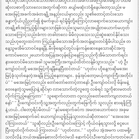
ဆိုင်တွင်အလုပ်ဝင်သောတစ်လအတွင်းဘာအခက်အခဲကြီးမားမရှိဘဲ ပထမ
ဆုံးလစာကိုသားလေးအတွက်ဆိုကာ .ပျော်မဆုံးဘဲရှိနေပါတော့သည်။ မ
အေးမြင့်အခက်အခဲတချို့အနည်းငယ်မှာလည်း သူ၏တောင့်တင်းသော
ခန္ဓာကိုယ်၊ညှိညက်၍ စွဲမက်ဖွယ် ရင်မို့မို့တို့ကြောင့်လာရောက်သောယောကျာ်း
တချို့၏အကြည့်ရိုင်းများသာဖြစ်သည်။သူမလည်းအပျိုတယောက်မဟုတ်
သောကြောင့်သည်းခံကာ တခါတလေ မိမိလှပသေးသည်ဆွဲဆောင်နိုင်သေး
သည်ဟုတွေးထင်ကာ ကြည်နူးမိသောအခိုက်အတန့်များတင်ရှိမိပါသည်။ တ
နေ့သူမအိမ်သာဝင်နေချိန်..မီးဖိုချောင်တွင်ပန်းကန်ဆေးနေသောဆိုင်အကူ
ကောင်မလေး၂ယောက်အပြန်အလှန်ပြောနေကြသည်ကိုအိမ်သာတက်ရင်း
နားထောင်မိသောအခါ သူမအကြီးအကျယ်ထိတ်လန့်မိသွားသည်။ ” ဟဲ့ ဦး
ကျော်ဝင်းတို့ မအေးမြင့်ကိုချိန်နေပြီထင်တယ်” “ဟုတ်ပ ဟိုနေ့ကဆိုမအေး
မြင့်ခုံသုတ်နေတဲ့အချိန် ကြည့်နေတာများ.. ခုန်အုပ်တော့မယ့်ကျားကြီးအတိုင်း
ပဲ” ” မအေးမြင့်ကလည်း တော်တော်တောင့်တာနော် ဦးကျော်ဝင်းလို မိန်းမနဲ့
ဝေးနေတဲ့သူမပြောနဲ့ ဆိုင်မှာ လာသောက်တဲ့လူတွေ လစ်ရင် သူ့ကိုစားမတတ်
လိုက်ကြည့်နေကြတာ” ” သူရောက်လာတာ လူလည်းတော်တော်ကျလာတယ်
နော်” ” ဦးကျော်ဝင်းကိုသူ့အတွက်လည်းတွက်ခြေကိုက် သူလည်း စားရဖို့ကြံ
နဲ့ ဟယ်…ငါတော့ရိပ်မိတယ်” “နင်မရောက်ခင်က အမတယောက်လေ အခုမ
အေးမြင့်မရောက်ခင် ယောကျာ်းယူဖို့ပြန်သွားတယ်ဆိုတာလေ” “အေးအေး
ငါကြားတယ်” “သူဆိုလည်းဦးကျော်ဝင်းကြောင့် ကိုယ်ဝန်ရသွားလို့ ငွေပေး
ပြီးထုတ်လိုက်တယ် ကြားတယ်” “ဟုတ်လား..” ” ဟုတ်ပ အဲ့အမက ပထမရိုး
သလိုလိုနဲ့ ဘယ်အချိန်ဖန်စားလိုက်လဲမသိ နောက်ပိုင်းဦးကျော်ဝင်းကုတင်ပေါ်