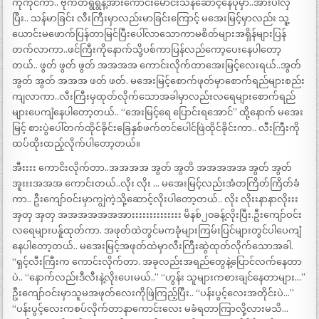
ကိုကိုင်ကာ.. ဗိုက်တရွဲရွဲနဲ့အားကောင်းမောင်းသန်ဆောင့်နေပုံမှာ..အားပါလှ
ပြီး.. သန်မာခြင်း လီးကြီးမှာလည်းမာခြင်းကြောင့် မအေးမြင့်မှာလည်း သူ့
ယောင်းမဖောက်ပြန်တာမြင်ပြီးပေါ်လာသောကာမစိတ်များအရှိန်များပြန်
တက်လာကာ..ဖင်ကြီးကိုနောက်သို့ပစ်ကာပြန်လည်ကော့ပေးနေပါတော့
တယ်.. ဖွတ် ဖွတ် ဖွတ် အအအအ ကောင်းလိုက်တာအေးမြင့်လေးရယ်..အွတ်
အွတ် အွတ် အအအ ဖတ် ဖတ်. မအေးမြင့်စောက်ဖုတ်မှာစောက်ရည်များစည်း
ကျလာကာ..လီးကြီးမှထုတ်လိုက်သောအခါမှာလည်းလရေများစောက်ရည်
များပေကျံနေပါတော့တယ်.. “အေးမြင့်ရေ ပြောင်းရအောင်” ထို့နောက် မအေး
မြင့် စားပွဲပေါ်တက်ထိုင်ခိုင်းခြေနှစ်ဖက်တင်ပေါင်ဖြဲထိုင်ခိုင်းကာ.. လီးကြီးကို
ထပ်ထိုးထည့်လိုက်ပါတော့တယ်။
အီးးးး ကောငိးလိုက်တာ..အအအအ အွတ် အွတိ အအအအအ အွတ် အွတ်
အူးးးအအအ ကောင်းတယ်..လိုး လိုး … မအေးမြင့်လည်းအံတကြိတ်ကြိတ်ခံ
ကာ.. ဦးကျော်ဝင်းမှာကျွဲကဲ့သို့ဆောင့်လိုးပါတော့တယ်.. လိုး လိုးးနာနာလိုးးး
အှတှ အှတှ အအအအအအအားးးးးးးးးးးးးး မိနစ်၂၀ခန့်လိုးပြီး.ဦးကျော်ဝင်း
လရေများပန်ူထုတ်ကာ. အဖုတ်ထဲတွင်မကခုံများကြမ်းပြင်များတွင်ပါပေကျံ
နေပါတော့တယ်.. မအေးမြင့်အဖုတ်ထဲမှာလီးကြီးဆွဲထုတ်လိုက်သောအခါ.
“ရှင့်လီးကြီးက ကောင်းလိုက်တာ. အခုလည်းအရည်တွေနဲ့ပြောင်လက်နေတာ
ပဲ.. “နောက်လည်းဒီလီးနဲ့လိုးပေးမယ်..” “ဟွန်း သူများကစားချင်နေတာများ…”
ဦးကျော်ဝင်းမှာသူမအဖုတ်လေးကိုဖြဲကြည့်ပြီး.. “ပန်းပွင့်လေးအတိုင်းပဲ…”
“ပန်းပွင့်လေးကစပ်လိုက်တာနာကောင်းလေး မခံရတာကြာလို့လားမသိ…