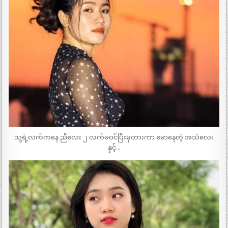
သူ့ရဲ့လက်ကနေ ညီလေး ၂ လက်မဝင်ပြီးမှတားကာ မောနေတဲ့ အသံလေး
နှင့်…