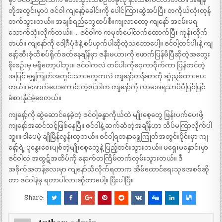
တိုအတွင်းမှာပဲ ဇင်ဝါ ကျနော့်ခေါင်းကို ပေါင်ကြားဆွဲအပ်ပြီး တကိုယ်လုံးတုန်
တက်သွားတယ်။ အချစ်ရည်တွေထပ်စီးကျလာတော့ ကျနော် အငမ်းမရ
သောက်သုံးလိုက်တယ်။ … ဇင်ဝါက ကမုတ်ပေါ်လက်ထောက်ပြီး ကုန်းလိုက်
တယ်။ ကျနော်ကို ဒေါ့ဂီပုံစံနဲ့ စပ်ယှက်ပါဆိုတဲ့သဘောပေါ့။ ဇင်ဝါ့တင်ပါးနဲ့ ကျ
နော့်ဆီးခုံထိစပ်ရိုက်ခတ်နေချိန်မှာ ဇနီးမယားကို ဖောက်ပြန်မိပြီဆိုတဲ့အတွေး
စိုးစဉ်းမှ မရှိတော့ပါဘူး။ ဇင်ဝါကလဲ တင်ပါးကိုဝေ့ကာဝိုက်ကာ ပြန်တင်တဲ့
အပြင် ရွှေကြုတ်အတွင်းသားတွေကလဲ ကျနော့်တန်ဆာကို ဆွဲညှစ်ထားပေး
တယ်။ အောက်ပေးကောင်းတဲ့ဇင်ဝါက ကျနော့်ကို ကာမအရသာပီပီပြင်ပြင်
ခံစားနိုင်ခဲ့စေတယ်။
ကျနော့်ကို ဆွဲဆောင်နေခဲ့တဲ့ ဇင်ဝါ့ခန္ဓာကိုယ်ထဲ မျိုးစေ့တွေ ဖြန်းပက်ပေးဖို့
ကျနော်အဆင်သင့်ဖြစ်နေပြီ။ ဇင်ဝါနဲ့ ဆက်ဆံတဲ့အချိန်ဟာ သိပ်မကြာလိုက်ပါ
ဘူး။ ဒါပေမဲ့ ချိုမြိန်လွန်းလှတယ်။ ဇင်ဝါ့ရတနာရွှေကြုတ်အတွင်းပိုင်းမှာ ကျ
နော့်ရဲ့ ပူနွေးစေးပျစ်တဲ့မျိုးစေ့တွေနဲ့ ပြည့်တင်းသွားတယ်။ မရှေးမနှောင်းမှာ
ဇင်ဝါလဲ အထွဋ်အထိပ်ကို နောက်တကြိမ်တက်လှမ်းသွားတယ်။ ဒီ
အခိုက်အတန့်လေးမှာ ကျနော်သိလိုက်ရတာက အိမ်ထောင်ရေးသုခအစစ်ဆို
တာ ဇင်ဝါနဲ့မှ ရတာပါလားဆိုတာပေါ့။ ပြီးပါပြီ။
Share: