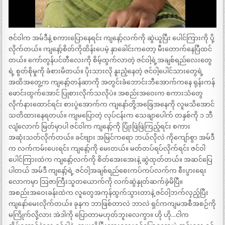
ဇင်ဝါက အမ်ဒီနဲ့ စကားပြောနေရင်း ကျနော့်လက်ကို ဆွဲယူပြီး ပေါင်ကြားကို ပို့
လိုက်တယ်။ ကျနော့်စိတ်ကိုထိန်းပေမဲ့ နှာခေါင်းကတော့ မီးတောက်နေပြီထင်
တယ်။ ကော်တွန်ပင်တီလေးကို စိမ့်ထွက်လာတဲ့ ဇင်ဝါ့ရဲ့အချစ်ရည်လေးတွေ
ရဲ့ စွတ်စိုမှုကို ခံစားမိတယ်။ ပိုးသားလို နူးညံ့နေတဲ့ ဇင်ဝါ့ပေါင်သားတွေရဲ့
အထိအတွေ့က ကျနော့်တန်ဆာကို အတွင်းခံဘောင်းဘီအောက်ကနေ ရုန်းကန်
ဖောင်းထွက်အောင် ပြုစားလိုက်သလိုပဲ။ အစည်းအဝေးက စကားသံတွေ
လိုက်နားထောင်ရင်း စားပွဲအောက်က ကျနော်တို့အခြေအနေကို လူမသိအောင်
သတိထားနေရတယ်။ ကျမပြောတဲ့ လုပ်ငန်းက သေချာပေါက် တနှစ်ကို ၁ ဘီ
လျံလောက် မြတ်မှာပါ ဇင်ဝါက ကျနော့်ကို ပြုံးဖြဲဖြဲကြည့်ရင်း စကား
အဆုံးသတ်လိုက်တယ်။ ခင်ဗျား အမြင်ကရော ဘယ်လိုလဲ ကိုကျော်စွာ အမ်ဒီ
က လက်ကမ်းပေးရင်း ကျနော့်ကို မေးတယ်။ မတ်တပ်ရပ်လိုက်ရင်း ဇင်ဝါ
ပေါင်ကြားထဲက ကျနော့်လက်ကို စိတ်အေးအေးနဲ့ ဆွဲထုတ်တယ်။ အဆင်ပြေ
ပါတယ် အမ်ဒီ ကျနော့်ရဲ့ ဇင်ဝါ့အချစ်ရည်စေးကပ်ကပ်လက်က စီးပွားရေး
လောကမှာ သြဇာကြီးသူတယောက်ကို လက်ဆွဲနှုတ်ဆက်ခဲ့မိပြီ။
အစည်းအဝေးခန်းထဲက လူတွေအကုန်ထွက်သွားတာနဲ့ ဇင်ဝါ့ဘက်လှည့်ပြီး
ကျနော်မေးလိုက်တယ်။ ခုနက ဘာဖြစ်တာလဲ ဘာလဲ ရှင်ကကျမအစီအစဉ်ကို
မကြိုက်လို့လား အဲဒါကို ပြောတာမဟုတ်ဘူးလေကွာ။ ဟို ဟို…ငါက