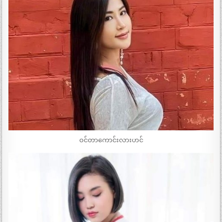
ဝင်တာကောင်းလားဟင်