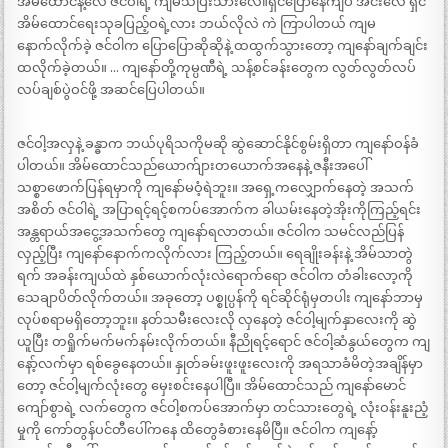
အိမ်ထောင်နဲ့လေ ဇင်ဝါရဲ့ ကျမသိပြီးသားလေ။ရှင်ပြောနေကျပဲ အင်းလေ ရှင်
အိမ်ထောင်ရေးသုခပြည့်ဝရဲ့လား ဘယ်လိုလဲ ကဲ ကြာပါတယ် ကျမ
နောက်လိုက်ခဲ့ ဇင်ဝါက ပြောပြောဆိုဆိုနဲ့ ထထွက်သွားတော့ ကျနော်ချက်ချင်း
ထလိုက်ခဲ့တယ်။ … ကျနော်တို့ကုမ္ပဏီရဲ့ သန့်စင်ခန်းတွေက လွတ်လွတ်လပ်
လပ်ချစ်ပွဲဝင်ဖို့ အဆင်ပြေပါတယ်။
ဇင်ဝါ့အလှနဲ့ ခန္ဓာက ဘယ်ပုရိသကိုမဆို ဆွဲဆောင်နိုင်စွမ်းရှိတာ ကျနော်ဝန်ခံ
ပါတယ်။ အိမ်ထောင်သည်ယောက်ျားတယောက်အနေနဲ့ ဇနီးအပေါ်
သစ္စာဖောက်ပြန်ရမှာကို ကျနော်မဝံ့ရဲဘူး။ အရှေ့ကလျှောက်နေတဲ့ အသက်
အစိတ် ဇင်ဝါရဲ့ အပြာရင့်ရင့်စကပ်အောက်က ခါယမ်းနေတဲ့အိုးကိုကြည့်ရင်း
အန္တရာယ်အငွေ့အသက်တွေ ကျနော်ရလာတယ်။ ဇင်ဝါက သမင်လည်ပြန်
လှည့်ပြီး ကျနော်နောက်ကလိုက်လား ကြည့်တယ်။ ရေချိုးခန်းနဲ့ အိမ်သာတွဲ
ရက် အခန်းကျယ်ထဲ နှစ်ယောက်လုံးလဲရောက်ရော ဇင်ဝါက တံခါးလော့ကို
သေချာပိတ်လိုက်တယ်။ အခုတော့ ပစ္စုပ္ပန်ကို ရင်ဆိုင်ရုံမှတပါး ကျနော်ဘာမှ
လုပ်စရာမရှိတော့ဘူး။ နတ်သမီးလေးလို လှနေတဲ့ ဇင်ဝါ့မျက်နှာလေးကို ဆွဲ
ယူပြီး တရှိုက်မက်မက်နမ်းလိုက်တယ်။ နီညိုရင့်ရောင် ဇင်ဝါ့ဆံနွယ်တွေက ကျ
နော့်လက်မှာ ရစ်ခွေနေတယ်။ နှုတ်ခမ်းဖူးဖူးလေးကို အရသာခံမိတဲ့အချိန်မှာ
တော့ ဇင်ဝါ့မျက်လုံးတွေ မှေးစင်းနေပါပြီ။ အိမ်ထောင်သည် ကျနော်မောင်
ကျော်စွာရဲ့ လက်တွေက ဇင်ဝါ့စကပ်အောက်မှာ တင်သားတွေရဲ့ လုံးဝန်းနူးညံ့
မှုကို ကော်တွန်ပင်တီပေါ်ကနေ ထိတွေခံစားနေမိပြီ။ ဇင်ဝါက ကျနော့်