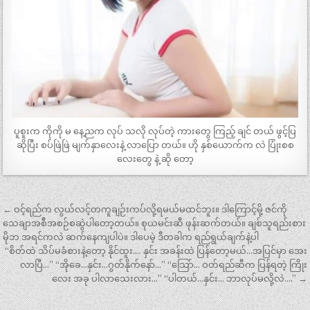
ပူစူးက ကိုကို မ နေ့ညက လုပ် သလို လုပ်တဲ့ ကားတွေ ကြည့် ချင် တယ် ဖွင့်ပြ
ဆိုပြီး စပ်ဖြဲဖြဲ မျက်နှာလေးနဲ့ လာပြော တယ်။ ဟို နှစ်ယောက်က လဲ ပြုံးစစ
လေးတွေ နဲ့ ဆို တော့
Post
← ဝင့်ရည်က လွယ်လင့်တကူချဉ်းကပ်လို့ရမယ်မထင်ဘူး။ ဒါကြောင့်မို့ ဇင်ကို
navigation
သေချာအစ်ီအစဉ်စဆွဲပါတော့တယ်။ စုယမင်းဆီ ဖုန်းဆက်တယ်။ ချစ်သူရည်းစား
မိုဘ အရင်ကလဲ ဆက်နေကျပါပဲ။ ဒါပေမဲ့ ဒီတခါက ရည်ရွယ်ချက်နဲ့ပါ
“စိတ်ထဲ သိပ်မခံစားနဲ့တော့ နိုင်ထူး…. နှင်း အခန်းထဲ ပြန်တော့မယ်…အပြင်မှာ အေး
လာပြီ…” “အိုခေ…နှင်း…ဂွတ်နိုက်နော်…” “သြော်… ဝတ်ရည်ဆီက ပြန်ရတဲ့ ကြိုး
လေး အခု ပါလာသေးလား…” “ပါတယ်…နှင်း… ဘာလုပ်မလို့လဲ….” →