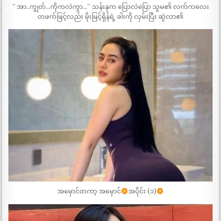
” အာ..ကျွတ်…ကိုကလဲကွာ…” သန်းနုက ပြောလဲပြော သူမ၏ လက်ကလေး
တဖက်ဖြင့်လည်း မိုးမြင့်ရှိန်ရဲ့ ခါးကို လှမ်းပြီး ဆွဲလာ၏
အမှောင်တကာ့ အမှောင်
အပိုင်း (၁)