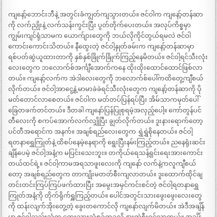
ကျနော့်ဘောင်းဘီနဲ့ အတွင်းခံကျွတ်ကျသွားတယ်။ ဇင်ဝါက ကျနော့်တန်ဆာ
ကို လက်ညှိုးနဲ့ လက်သန်းကွင်းပြီး ပွတ်တိုက်ပေးတယ်။ အလုပ်ကိစ္စမှာ
ကျွမ်းကျင်ရုံသာမက ယောက်ျားတွေကို ဘယ်လိုကိုင်တွယ်ရမလဲ ဇင်ဝါ
ကောင်းကောင်းသိတယ်။ နီထွေးတဲ့ ဇင်ဝါ့နှုတ်ခမ်းက ကျနော့်တန်ဆာမှာ
ရစ်ပတ်ဆွဲယူထားတာကို နှစ်နှစ်ခြိုက်ခြိုက်ကြည့်နေမိတယ်။ ဇင်ဝါ့ရင်သီးလုံး
လေးတွေက ဘလောက်စ်အင်္ကျီအောက်ကနေ ထိုးထိုးထောင်ထောင်ဖြစ်လာ
တယ်။ ကျနော့်လက်က အဲဒါလေးတွေကို ဘလောက်စ်ပေါ်ကထိတွေ့ကျီစယ်
လိုက်တယ်။ ဇင်ဝါ့အာငွေ့နဲ့ မာမာခဲခဲရင်သီးလုံးတွေက ကျနော့်တန်ဆာကို ပို
မတ်တောင်လာစေတယ်။ ဇင်ဝါက မတ်တပ်ပြန်ရပ်ပြီး အိမ်သာကမုတ်ပေါ်
ခြေတဖက်တင်တယ်။ ဒီတခါ ကျနော်ပြန်ပြုစုရမဲ့အလှည့်ပေါ့။ ကော်တွန်ပင်
တီလေးကို စကပ်အောက်လက်လျှိုပြီး ချွတ်လိုက်တယ်။ ဒူးနားရောက်တော့
ပင်တီအရောင်က အနက်။ အချစ်ရည်လေးတွေက ရွှဲရွှဲစိုနေတယ်။ ဇင်ဝါ့
ရတနာရွှေကြုတ်နဲ့ ထိစပ်နေမဲ့နေရာကို ရွေးပြီးနမ်းကြည့်တယ်။ ညနေရုံးဆင်း
ချိန်ပေမဲ့ ဇင်ဝါ့အနံ့က မပြင်းသေးဘူး။ တကိုယ်ရေသန့်ရှင်းရေးအားကောင်း
တယ်ထင်ရဲ့။ ဇင်ဝါ့ကာမအရသာဖူးလေးကို ကျနော် လက်နဲ့ကလူကျီစယ်
တော့ အချစ်ရည်တွေက တာကျိုးမတတ်စီးကျလာတယ်။ ဒူးထောက်ထိုင်ချ
တင်းတင်းကြပ်ကြပ်ဖက်ထားပြီး အမွေးအမှင်ကင်းစင်တဲ့ ဇင်ဝါ့ရတနာရွှေ
ကြုတ်အနံ့ကို တိုက်ရိုက်ရှူကြည့်တယ်။ ပေါင်အတွင်းသားဖွေးဖွေးလေးတွေ
ကို ထန်းလျက်အိုးတွေ့တဲ့ ခွေးတကောင်လို ကျနော်လျက်မိတယ်။ အဲဒီအချိန်
မှာ ဇင်ဝါ့ညည်းသံက တေးသွားသံစဉ်တခုလို နားထဲစီးဝင်လာတယ်။ အချိန်