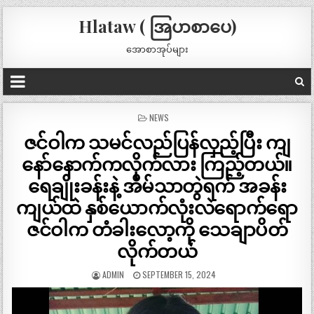
Hlataw ( အြပာစာပေ)
အောစာအုပ်များ
POSTED
NEWS
IN
ဇင်ဝါက သမင်လည်ပြန်လှည့်ပြီး ကျ
နော်နောက်ကလိုက်လား ကြည့်တယ်။
ရေချိုးခန်းနဲ့ အိမ်သာတွဲရက် အခန်း
ကျယ်ထဲ နှစ်ယောက်လုံးလဲရောက်ရော
ဇင်ဝါက တံခါးလော့ကို သေချာပိတ်
လိုက်တယ်
ADMIN
SEPTEMBER 15, 2024