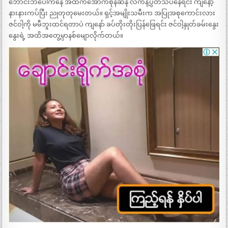
ဘောင်းဘီပေါ်ကနေ အထက်အောက်စုန်ဆန် လက်နဲ့ပွတ်သပ်နေရင်း ကျနော့်
နားနားကပ်ပြီး ညုတုတုမေးတယ်။ ရှင့်အမျိုးသမီးက အပြုအစုကောင်းလား
ဇင်ဝါ့ကို မမီဘူးထင်ရတာပဲ ကျနော် ခပ်တိုးတိုးပြန်ဖြေရင်း ဇင်ဝါ့နှုတ်ခမ်းနွေး
နွေးရဲ့ အထိအတွေ့မှာနစ်မျောလိုက်တယ်။