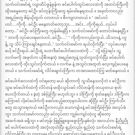
သက်ဝင်းမော်ရဲ့ လျာထိပ်ခွန်ခွန်က ဖင်ပေါက်တွင်းလေးထဲကို အတင်းကြီးကို
ထိုးမွှေေတော့ ခင်ဦး ဖင်တုန်းကြီးတွေ ရမ်းခါနေရတယ် ။ အဖုတ်ကလည်း
အရည်တွေ စိမ့်ယိုထွက် လာတယ် ။ စီးကျလာတယ် ။ “ အင်ဟင်
ဟင်…..ကိုကို…ခင်ဦး မနေတတ်တော့ဘူး……အင်း….ကိုကိုရယ်…လုပ်ပါ
တော့…” ခင်ဦး ဖင်ကြီးတွေ တုန်ခါနေပြီ ။ သက်ဝင်းမော်ကို တောင်းခံနေရပြီ ။
“ ဘာကို လုပ်ပေးရမလဲဟင်..ခင်ဦး…..” “ ကိုကိုကလည်းကွယ်..သိသားနဲ့..ဟွ
န့်..သူ သိပ် ကြားချင်နေတယ်..” သက်ဝင်းမော်က ရယ်လိုက်ပြီး “ လုပ်ပေးမှာ
ပေါ့ ခင်ဦးရယ်..ခင်ဦးရဲ့ ဟောဒီဖင်ပေါက်လေးထဲကို ….” လို့ ပြောရင်း သူ့
လက်မကို အဖုတ်က ယိုစီးနေတဲ့ အရည်တွေနဲ့ သုတ်လူးလိုက်ပြီး ဖင်ပေါက်
လေးထဲကို ထိုးသွင်းလိုက်တယ် ။ လက်မ နဲ့ အသွင်းအထုတ် လေ့ကျင့်ပေးနေ
တယ် ။ သက်ဝင်းမော်ရဲ့ လိင်ချောင်းကြီးက တအားထောင်ကြွ မတ်နေတယ် ။
ဖင်ပေါက်လေးထဲကို ဝင်ရတော့ မယ် ဆိုတာကို သူသိနေသလိုဘဲ ။ ခင်ဦးက
သူမ ဖင်ပေါက်ထဲကို လိင်တန် မထိုးသွင်းခင် လိင်တန်ကို တယုတယ စုတ်
ပေးလိုက်တယ် ။ နဲတဲ့ ဒစ်ပြဲကြီး မဟုတ်ဘူး ။ ဒါကြီးကို စုတ်နေရင်း ဒါကြီးက
မကြာခင် ငါ့ဖင်ပေါက်ကို ဆော်ထည့်တော့မှာပါလား ဆိုပြီး ခင်ဦး ကြက်သီး
တွေ ထသွားရတယ် ။ခင်ဦးကလည်း ယောကျ်ားနဲ့ ဖင်အကြိမ်ကြိမ် အလုပ်ခံ
ဘူး သက်ဝင်းမော်ကလည်း ဖင်လုပ်တာ ကျွမ်းကျင်တဲ့လူ ဆိုတော့
အခက်အခဲ မရှိဘူး ။ ဖင်တုန်း ဖြူဖြူဖွေးဖွေးကြီးနှစ်လုံး အလယ်က နီညိုညို
ဖင် ပေါက်လေးထဲကို အလုံးတုတ်ပြီး ရှည်လည်း ရှည်တဲ့ သက်ဝင်းမော်ရဲ့
လိင်တန်ကြီး က ကျကျနန ထိုးသွင်း ဆောင့်ထည့်ပေးနေတယ် ။ ခင်ဦလည်း