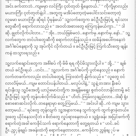
အင်း.ခက်တာဘဲ…ကျမမှာ လင်ကြီး ငုတ်တုတ် ရှိနေတယ်..” “ ကိုကို့မှာလည်း
မယားကြီး ငုတ်တုတ်နဲ့ပါ …အတူတူ မအိပ်တော့တဲ့မပေါင်းသင်းတော့တဲ့
လူမမာ မယားကြီး ဆိုရင် ပိုမှန်မယ်” သူ့လက်တွေက ခင်ဦးဦးမြင့်ရဲ့ ရင်သား
တွေဆီကို ရောက်လာသည် ။ “ အဝတ်အစားတွေ ကြေကုန်မယ်ကွာ…” “ ဒါ
ဆို..ချွတ်လိုက်ပါလား…” “ အိုး…ဘယ်ဖြစ်မလဲ…နောက်မှ..နောက်မှ..နော်…” သူ့
လက်တွေက တင်ပါးတွေဆီကို ရောက်လာပြန်သည် ။ ထမိန်အပေါ်ကနေဘဲ
အင်္ဂါစပ်နေရာကို သူ အုပ်ကိုင် လိုက်တယ် ။ ခင်ဦးဦးမြင့် ကြက်သီးတွေ ဖျန်း
ကနဲ ထသွားရသည် ။
သူ့လက်ချောင်းတွေက အင်္၈ါစပ် ကို မိမိ ရရ ကိုင်မိသွားလို့ပါ ။ “ အို့…” “ ချစ်
တယ် ခင်ဦးရယ် …ဟင်း…..” သူ့လက်က အင်္ဂါစပ်ကို ပွတ်နေသည် ။ နောက်
လက်တဖက်ကလည်း တင်ပါးတွေရဲ့ ကြားထဲကို နှိုက်သည် ။ “ လူတွေ ဝင်
လာလိမ့်မယ်…ကျမ တောင်းပန်ပါတယ်…မလုပ်ပါနဲ့..” သူနဲ့ တအား နီးစပ်
ရင်းနှီးသူ သူ့ပီအေတို့ ယာဉ်မောင်းတို့က အချိန်မရွေး စွတ်ဝင်လာနိုင်တာမို့ ခင်
ဦးဦးမြင့် သူ့ကို တွန်းပစ်လိုက်မိသည် ။ “ ဟိတ်..ကြမ်းလှချည်လား…ဒါဆို ရုံး
စောစောဆင်းလိုက်..တနေရာမှာ တွေ့ကြမယ်…” “ အင်းပါ ဆို…ကဲ ကျမ သွား
တော့မယ်….” ရင်တွေ တုန်လျက် သူ့အနားကနေ သွက်သွက် ထွက်ခွာခဲ့တယ်။
ဒူးတွေ ယိုင်နေသလိုဘဲ ။ စိတ်တွေ လှုပ်ရားနေတယ် ။ သူ့ရုံးခန်း အပြင်ဖက်ကို
ရောက်တဲ့အခါ ကေခိုင်သက် ရောက်နေတာကို တွေ့ရတယ် ။ “ ဟင်..ခင်
ဦး..ညွှှန်ချုပ် အခန်းထဲကို ရောက်နေတာလား…ကေခိုင်က ညွှန်ချ ုပ် မ