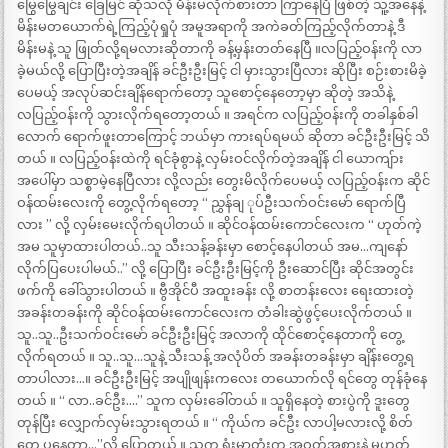
မြွေမြွေချင်း ခြေမြင် ဆိုသလို မိန်းမလိုက်စားတာ ကြာနေပြီ ဖြစ်တဲ့ သူ့အနေနဲ့
မိန်းမတယောက်ရဲ့ကြည့်ပုံရှုပုံ အမူအရာကို အကဲခတ်ကြည့်လိုက်တာနဲ့ ဒီ
မိန်းမနဲ့ သူ ဖြုတ်လို့ရမလားဆိုတာကို ခန့်မှန်းတတ်နေပြီ ။လပြည့်ဝန်းကို လာ
ခဲ့မယ်လို့ ပြောပြီးတဲ့အချိန် ခင်ဦးဦးမြင့် ငါ မှားသွားပြီလား ဆိုပြီး စဉ်းစားမိခဲ့
ပေမယ့် အလုပ်ဆင်းချိန်ရောက်တော့ သူစောင့်နေတော့မှာ ဆိုတဲ့ အသိနဲ့
လပြည့်ဝန်းကို သွားလိုက်ရတော့တယ် ။ အရင်က လပြည့်ဝန်းကို တခါနှစ်ခါ
လောက် ရောက်ဖူးတာကြောင့် ဘယ်မှာ ကားရပ်ရမယ် ဆိုတာ ခင်ဦးဦးမြင့် သိ
တယ် ။ လပြည့်ဝန်းထဲကို ရင်ခုံစွာနဲ့ လှမ်းဝင်လိုက်တဲ့အချိန် ငါ ယောကျ်ား
အပေါ်မှာ သစ္စာမဲ့နေပြီလား လို့လည်း တွေးမိလိုက်ပေမယ့် လပြည့်ဝန်းက ဆိုင်
ဝန်ထမ်းလေးကို တွေ့လိုက်ရတော့ “ ညွှန်ချ ုပ်ဦးသက်ဝင်းမော် ရောက်ပြီ
လား ” လို့ လှမ်းမေးလိုက်ရပါတယ် ။ ဆိုင်ဝန်ထမ်းကောင်လေးက “ ဟုတ်ကဲ့
အမ သူမှာထားပါတယ်..သူ သီးသန့်ခန်းမှာ စောင့်နေပါတယ် အမ…ကျနော်
လိုက်ပြပေးပါမယ်..” လို့ ပြောပြီး ခင်ဦးဦးမြင့်ကို ဦးဆောင်ပြီး ဆိုင်အတွင်း
ဖက်ကို ခေါ်သွားပါတယ် ။ ဗွီအိုင်ပီ အထူးခန်း လို့ စာတန်းလေး ရေးထားတဲ့
အခန်းတခန်းကို ဆိုင်ဝန်ထမ်းကောင်လေးက တံခါးဆွဲဖွင့်ပေးလိုက်တယ် ။
သူ..သူ..ဦးသက်ဝင်းမော် ခင်ဦးဦးမြင့် အလာကို ထိုင်စောင့်နေတာကို တွေ့
လိုက်ရတယ် ။ သူ..သူ…သူနဲ့ သီးသန့် အလုံပိတ် အခန်းတခန်းမှာ ချိန်းတွေ့ရ
တာပါလား…။ ခင်ဦးဦးမြင့် အပျိုဖျန်းကလေး တယောက်လို ရင်တွေ တုန်ခုံနေ
တယ် ။ “ လာ..ခင်ဦး….” သူက လှမ်းခေါ်တယ် ။ သူရှိနေတဲ့ စားပွဲကို ဒူးတွေ
တုန်ပြီး လျှောက်လှမ်းသွားရတယ် ။ “ ကိုယ်က ခင်ဦး လာပါ့မလားလို့ စိတ်
တွေ ပူနေတာ…”လို့ ပြောတယ် ။ သူက ရုံးမှာတုံးက အဝတ်အစားနဲ့ မဟုတ်