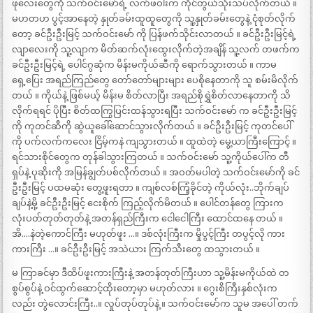
ဖုလေးတွေကို သက်ဝင်းမော်ရဲ့ လက်ဖဝါးက ကိုင်တွယ်သုံးသပ်လိုက်တယ် ။
မဟတဟ ပွင့်အာနေတဲ့ နှုတ်ခမ်းထူထူတွေကို သူ့နှုတ်ခမ်းတွေနဲ့ ငုံစုတ်လိုက်
တော့ ခင်ဦးဦးမြင့် သက်ဝင်းမော် ကို ပြန်ဖက်သိုင်းလာတယ် ။ ခင်ဦးဦးမြင့်ရဲ့
လျာလေးကို သူ့လျာက မိတ်ဆက်လုံးထွေးလိုက်တဲ့အချိန် သူ့လက် တဖက်က
ခင်ဦးဦးမြင့်ရဲ့ ပေါင်ဂွဆုံက မိန်းမကိုယ်ဆီကို ရောက်သွားတယ် ။ ကာမ
ရှေ့ပြေး အရည်ကြည်တွေ တော်တော်များများ ပေစိုနေတာကို သူ စမ်းမိလိုက်
တယ် ။ ကိုယ်နဲ့ ဖြစ်မယ့် မိန်းမ စိတ်လာပြီး အရည်စိုရွှဲစိတ်လာနေတာကို သိ
လိုက်ရရင် ပိုပြီး စိတ်ထကြွပြင်းထန်သွားရပြီး သက်ဝင်းမော် က ခင်ဦးဦးမြင့်
ကို ကုတင်ဆီကို ဆွဲယူခေါ်ဆောင်သွားလိုက်တယ် ။ ခင်ဦးဦးမြင့် ကုတင်ပေါ်
ကို ပက်လက်ကလေး ငြိမ့်ကနဲ ကျသွားတယ် ။ ထူထဲတဲ့ မွေ့ယာကြီးကြောင့် ။
ရင်သားစိုင်တွေက တုန်ခါသွားကြတယ် ။ သက်ဝင်းမော် သူ့ကိုယ်ပေါ်က တီ
ရှပ်နဲ့ ပုဆိုးကို အမြန်ချွတ်ပစ်လိုက်တယ် ။ အဝတ်မပါတဲ့ သက်ဝင်းမော်ကို ခင်
ဦးဦးမြင့် ပထမဆုံး တွေ့ဖူးရတာ ။ ကျစ်လစ်ကြံ့ခိုင်တဲ့ ကိုယ်လုံး..ဘိုက်ချပ်
ချပ်နဲ့မို့ ခင်ဦးဦးမြင့် ငေးစိုက် ကြည့်လိုက်မိတယ် ။ ပေါင်တန်တွေ ကြားက
လုံးပတ်တုတ်တုတ်နဲ့ အတန်ရှည်ကြီးက ငေါငေါကြီး ထောင်ထနေ တယ် ။
အိ….နဲတဲ့ကောင်ကြီး မဟုတ်ဖူး …။ ဒစ်လုံးကြီးက မှိုပွင့်ကြီး တပွင့်လို ကား
ကားကြီး …။ ခင်ဦးဦးမြင့် အသဲယား ကြက်သီးတွေ ထသွားတယ် ။
မ ကြာခင်မှာ ဒီထိပ်ဖူးကားကြီးနဲ့ အတန်တုတ်ကြီးဟာ သူ့မိန်းမကိုယ်ထဲ တ
စွပ်စွပ်နဲ့ ဝင်ထွက်ဆောင့်ထိုးတော့မှာ မဟုတ်လား ။ ဂွေးစိကြီးနှစ်လုံးက
လည်း တွဲလောင်းကြီး..။ လှုပ်တုပ်တုပ်နဲ့ ။ သက်ဝင်းမော်က သူမ အပေါ် တက်