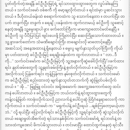
ပွတ်တိုက်တဲ့အချိန် ခင်ဦးဦးမြင့်ရဲ့ ရင်သားထွားထွားတွေက လှုပ်ခါနေကြ
တယ် ။ သက်ဝင်းမော် ဝစ်စကီ ကို မော့ချလိုက်တယ် ။ ရင်ထဲမှာ ပူဆင်းသွား
တယ် ။ ဒီဟိုတယ်ခန်းထဲ စရောက်ကထဲက သူ သောက်နေတာ ။ တပက်ပြီး တ
ပက် တခွက်ပြီး တခွက် ။ ရေချိ ုးခန်းထဲက ထွက်လာမယ့် ခင်ဦးကို သူစောင့်
နေတဲ့အချိန် သူ့မွေးရာပါ ဖွား ဖက်တော်ကြီးက မာကျောတောင်မတ်နေပြီ ။
ခင်ဦးကို သူ ပီပီပြင်ပြင် ဗျင်းပေးဖို့ ကြိုတင်ပြီး ဆေးကြိုသောက်ထားတယ် ။
သူ့ဖွားဖက်တော်က သံမဏိချောင်းကြီး တချောင်းလို မာတောင့်နေပြီး
အဆင်သင့် အနေအထားနဲ့ ရှိနေတယ် ။ မွေးပွ မျက်နှာသုတ်ပုဝါကြီးကို ကိုယ်
မှာ ပတ်ထားတဲ့ ခင်ဦးဦးမြင့် ရေချိုးခန်းထဲက ထွက်လာတယ် ။ “ လာ…ဒီ
ကို…” သက်ဝင်းမော်က ခင်ဦးဦးမြင့်ကို သူ့အနားကိုဆွဲခေါ်လိုက်ပြီ်းဖက်ထား
ရင်း နှုတ်ခမ်းတွေကို သူ့နှုတ်ခမ်းကြီးနဲ့ စုတ်လိုက်တယ် ။ ခင်ဦးဦးမြင့်က
အလိုက်သင့် ပြန်ဖက်ရင်း တုန့်ပြန်ကာ နမ်းစုတ်လိုက်တယ် ။ သက်ဝင်းမော်
က ခင်ဦးဦးမြင့် စည်းထားတဲ့ မျက်နှာသုတ်တဘက်ကို ဆွဲဖြုတ်ပစ်လိုက်
တယ် ။ “ အို …” ဖြူဖြူ ဝင်းဝင်း အမို့အမောက် အကွေ့အကောက်တွေ ထင်း
ကနဲ ပေါ်လာတယ် ။ ခင်ဦးဦးမြင့်က ဘယ်လက်နဲ့ ရင်ထွားထွားတွေကို
ကန့်လန့်ဖြတ် ကာဖုံးလိုက်သလို ညာလက်နဲ့ ပေါင်ဂွဆုံ တြိဂံနေရာလေးကို ကာ
လိုက်တယ် ။ သက်ဝင်းမော် က “ မရှက်ပါနဲ့ ခင်ဦးရယ် …ချစ်ကြတော့မယ့်ဟာ
ဘဲ..” လို့ ရယ်ပြီး ပြောလိုက်ရင်း ခင်ဦးဦးမြင့်ကို သူ့ရင်ခွင်ထဲကို ဆွဲသွင်းလိုက်
တယ် ။ချောမွှတ်အိစက်တဲ့ ရင်သားနှစ်ခိုင်က သက်ဝင်းမော်ရဲ့ ရင်ဘတ်နဲ့ တ
သားထဲကျအောင် ဖိကပ်မိသွားတယ် ။ တင်းမာပြီး ထောင်ထွက်နေတဲ့ ရင်သီး