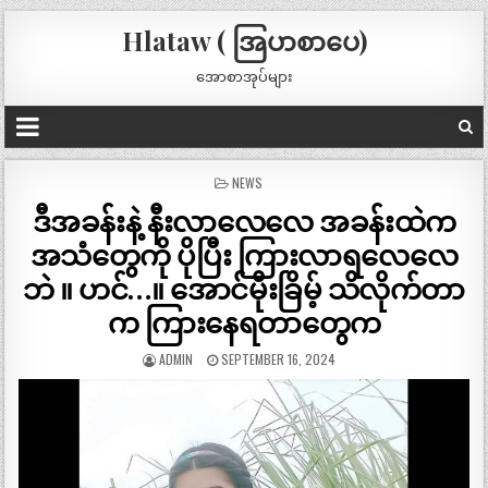
Hlataw ( အြပာစာပေ)
အောစာအုပ်များ
POSTED
NEWS
IN
ဒီအခန်းနဲ့ နီးလာလေလေ အခန်းထဲက
အသံတွေကို ပိုပြီး ကြားလာရလေလေ
ဘဲ ။ ဟင်…။ အောင်မိုးခြိမ့် သိလိုက်တာ
က ကြားနေရတာတွေက
ADMIN
SEPTEMBER 16, 2024