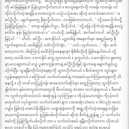
ရောက်သေးဘူးထင်လို့..” ခင်ဦးဦးမြင့် ရှင်းမပြနေတော့ဘဲ သူ့အလုပ်စားပွဲဆီ
ကို ခပ်မြန်မြန်ဘဲ ပြန်သွားလိုက်တယ် ။ စားပွဲနောက်ကို ကမန်း ကတန်း ဝင်
ထိုင်လိုက်တဲ့အချိန် ဘေးစားပွဲက ယဉ်ယဉ်အေး ဆိုတဲ့ ကောင်မလေးက “ မ
ခင်ဦးဦး….မျက်နှာတွေ နီရဲလို့ပါလား…ဘာဖြစ်လာလဲဟင်…” လို့ မေးလိုက်လို့
ပြန်ပြုံးပြရင်း…“ ဘာမှ မဖြစ်ပါဘူး…ဒီလိုပါဘဲ..” လို့ ဖြေ လိုက်တဲ့အချိန် စားပွဲ
ပေါ်က ဖုန်း မြည်လာတယ် ။ “ ဟယ်လို..အမိန့်ရှိပါ.. အက်မင်ကပါ ..ခင်ဦးဦး
မြင့်ပါ ..” “ ဟိတ်…ခင်ဦး….ကေခိုင်ပါ..ယူ့ထမိန် အနောက်မှာ အရည်တွေ စို
ကွက်နေတယ်..ထမိန်ပြင် ဝတ်လိုက်အုံး…” “ ဟင်..ဟုတ်လား….” အိုး..ခက်
တော့တာဘဲ..ဒါကြောင့် ပေါင်ကြားနေရာမှာ စိုစိစိလိုလို ဖြစ်နေပါတယ် လို့
တော့ ထင်မိသား..။ ကေခိုင် တွေ့သွားတယ် ။ ဒုက္ခပါဘဲ…။ ကေခိုင်က ဖွတော့
မှာ သေချာတယ် ။သူ ပူဆာလွန်းတာနဲ့ ခင်ဦးဦးမြင့် ရုံးကနေ နေ့ဝက်ခွင့်ယူ
လိုက်ပြီး သူချိန်းလိုက်တဲ့နေရာကို သွားလိုက်တယ် ။ စိတ်တွေက လှုပ်ရှား
လွန်းနေရတယ် ။ မကြာခင် သက်ဝင်းမော်နဲ့ ကာမစပ်ယှက်ကြတော့မှာကို သိ
နေလို့ ။ ဟို တခါ လပြည့်ဝန်း စားသောက်ဆိုင်မှာ တွေ့ကြတော့ သူကိုင်တာ
နှိုက်တာ နမ်းတာပွတ်တာတွေကို ဖီလင်တွေ တအား တက်ခဲ့ရတယ် ။ ဒီတခါ
က လွတ်လွတ်လပ်လပ် အဆုံးစွန် လုပ်ကြမှာ ။ ကိုယ့်ယောကျ်ား ကိုယ့်လင်
မဟုတ်ဘဲ လုပ်ဖူးတာ သက်ဝင်းမော် နဲ့က ပထမဆုံးဘဲလေ ။ ဒါလည်း ယော
ကျ်ား ဖြစ်တဲ့ အောင်မိုးခြိမ့်က သစ္စာမဲ့ခဲ့တာကို အရွဲ့တိုက်တဲ့အနေနဲ့ တခြား
ယောကျ်ားတယောက် နဲ့ ဖြစ်ပစ်လိုက်မယ် ဆိုတဲ့ စိတ်နဲ့ ညွှန်ချ ုပ် သက်ဝင်း
မော်ကို ပြန်ကြိုက်ပစ်လိုက် တာ ။ သက်ဝင်းမော် ချိန်းလိုက်တာက ဟိုတယ်
လေး တခုပါ ။ မြို့ပြင်ကျတာကြောင့် လူသိပ် မရှုပ်ဘူး ထင်ရ ပေမယ့်