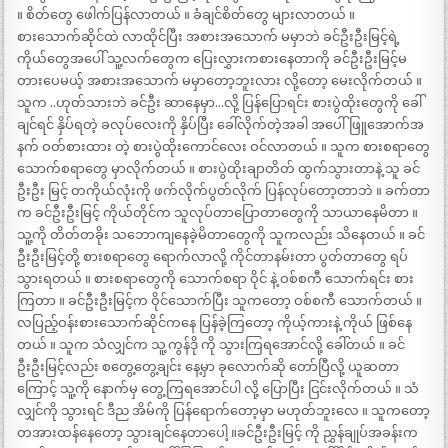
။ စိတ်တွေ ဖေါက်ပြန်လာတယ် ။ ခံချင်စိတ်တွေ များလာတယ် ။
စားသောက်ဆိုင်ထဲ လာထိုင်ပြီး အစားအသောက် မမှာဘဲ ခင်ဦးဦးမြင့်ရဲ့
ကိုယ်တွေအပေါ် သူ့လက်တွေက ပြေးလွှားကစားနေတာကို ခင်ဦးဦးမြင့်မ
တားပေမယ့် အစားအသောက် မမှာတော့ဘူးလား လို့တော့ မေးလိုက်တယ် ။
သူက ..ဟုတ်သားဘဲ ခင်ဦး ဆာနေမှာ…လို့ ပြန်ပြောရင်း စားပွဲထိုးတွေကို ခေါ်
ချင်ရင် နှိပ်ရတဲ့ ခလုပ်လေးကို နှိပ်ပြီး ခေါ်လိုက်တဲ့အခါ အပေါ်ဖြူအောက်အ
နက် ဝတ်စားထား တဲ့ စားပွဲထိုးကောင်လေး ဝင်လာတယ် ။ သူက စားစရာတွေ
သောက်စရာတွေ မှာလိုက်တယ် ။ စားပွဲထိုးချာတိတ် ထွက်သွားတာနဲ့ သူ ခင်
ဦးဦး မြင့် တကိုယ်လုံးကို ဖက်လိုက်ပွတ်လိုက် ပြန်လုပ်တော့တာဘဲ ။ ခက်တာ
က ခင်ဦးဦးမြင့် ကိုယ်တိုင်က သူလုပ်တာပြောတာတွေကို သာယာနေမိတာ ။
သူ့ကို တိတ်တခိုး သဘောကျနေခဲ့မိတာတွေကို သူကလည်း သိနေတယ် ။ ခင်
ဦးဦးမြင့်တို့ စားစရာတွေ ရောက်လာလို့ ကိုင်တာနမ်းတာ ပွတ်တာတွေ ရပ်
သွားရတယ် ။ စားစရာတွေကို သောက်စရာ ဝိုင် နဲ့ ဝစ်စကီ သောက်ရင်း စား
ကြတာ ။ ခင်ဦးဦးမြင့်က ဝိုင်သောက်ပြီး သူကတော့ ဝစ်စကီ သောက်တယ် ။
လပြည့်ဝန်းစားသောက်ဆိုင်ကနေ ပြန်ခဲ့ကြတော့ ကိုယ့်ကားနဲ့ ကိုယ် ဖြစ်နေ
တယ် ။ သူက သံလျှင်က သူ့ကွန်ဒို ကို သွားကြရအောင်လို့ ခေါ်တယ် ။ ခင်
ဦးဦးမြင့်လည်း စတွေ့တွေ့ချင်း နေ့မှာ ခုလောက်ဆို တော်ပြီလို့ ယူဆတာ
ကြောင့် သူ့ကို နောက်မှ တွေ့ကြရအောင်ပါ လို့ ပြောပြီး ငြင်းလိုက်တယ် ။ သံ
လျှင်ကို သွားရင် ဒီည အိမ်ကို ပြန်ရောက်တော့မှာ မဟုတ်ဘူးလေ ။ သူကတော့
တအားထန်နေတော့ သွားချင်နေတာပေါ့ ။ခင်ဦးဦးမြင့် ကို ညွှန်ချုပ်အခန်းက