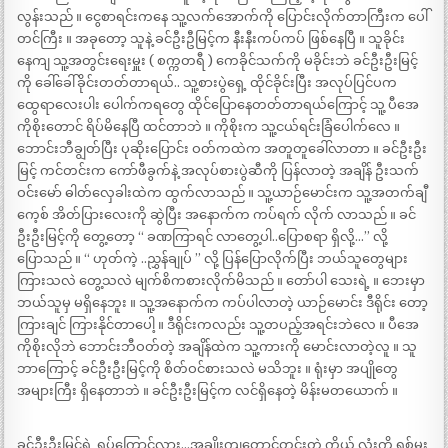
လွန်းသည် ။ ငွေစာရင်းကနေ သူ့လက်အောက်ကို ပြောင်းလိုက်တာကြီးက ပေါ်
တင်ကြီး ။ အခုတော့ သူနဲ့ ခင်ဦးဦမြင့်က နီးနီးကပ်ကပ် ဖြစ်နေပြီ ။ သူခိုင်း
နေကျ သူ့အတွင်းရေးမှူး ( စက္ကတရီ ) ကေခိုင်သက်ကို မခိုင်းဘဲ ခင်ဦးဦးမြင့်
ကို ခေါ်ခေါ်ခိုင်းတတ်တာရယ်.. သူ့စားပွဲရှေ့ ထိုင်ခိုင်းပြီး အလုပ်ပြင်ပက
ထွေရာလေးပါး ပေါက်ကရတွေ ထိုင်ပြောနေတတ်တာရယ်ကြောင့် သူ့ ပီအေ
ကိုစိုးတောင် ရိပ်မိနေပြီ ထင်တာဘဲ ။ ကိုစိုးက သူ့ငယ်ရင်းခြံပေါက်လေ ။
ဘောင်းဘီချွတ်ပြီး ပုဆိုးပြောင်း ဝတ်ကထဲက အတူတူခေါ်လာတာ ။ ခင်ဦးဦး
မြင့် ကင်တင်းက ကော်ဖီခွက်နဲ့ အလုပ်စားပွဲဆီကို ပြန်လာတဲ့ အချိန် ဦးသက်
ဝင်းမော် ဓါတ်လှေခါးထဲက ထွက်လာသည် ။ သူ့ယာဉ်မောင်းက သူ့အတက်ချီ
ကေ့စ် အိတ်ပြားလေးကို ဆွဲပြီး အနောက်က ကပ်ရက် လိုက် လာသည် ။ ခင်
ဦးဦးမြင့်ကို တွေ့တော့ “ ခဏကြာရင် လာတွေ့ပါ..ပြောစရာ ရှိလို့…” လို့
ပြောသည် ။ “ ဟုတ်ကဲ့ ..ညွှန်ချုပ် ” လို့ ပြန်ပြောလိုက်ပြီး ဘယ်သူတွေများ
ကြားသလဲ တွေ့သလဲ မျက်စိကစားလိုက်မိသည် ။ တော်ပါ သေးရဲ့ ။ ဘေးမှာ
ဘယ်သူမှ မရှိနေဘူး ။ သူ့အနောက်က ကပ်ပါလာတဲ့ ယာဉ်မောင်း ဒီရိုင်း တော့
ကြားချင် ကြားနိုင်တာပေါ့ ။ ဒီရိုင်းကလည်း သူ့တပည့်အရင်းဘဲလေ ။ ပီအေ
ကိုစိုးလိုဘဲ ဘောင်းဘီဝတ်တဲ့ အချိန်ထဲက သူ့ကားကို မောင်းလာတဲ့လူ ။ သူ
ဘာကြောင့် ခင်ဦးဦးမြင့်ကို စိတ်ဝင်စားသလဲ မသိဘူး ။ ရုံးမှာ အပျိုတွေ
အများကြီး ရှိနေတာဘဲ ။ ခင်ဦးဦးမြင့်က လင်ရှိနေတဲ့ မိန်းမတယောက် ။
ခင်ဦးဦးမြင့်ရဲ့ ရုပ်ကြောင့်လား…အချိုးကျတောင့်တင်းတဲ့ ကိုယ် လုံးကို ရစ်မူး