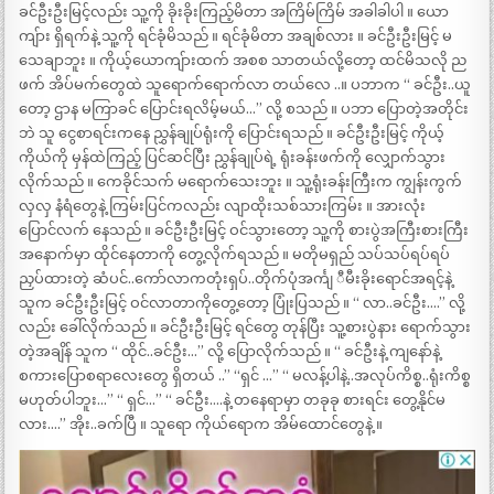
ခင်ဦးဦးမြင့်လည်း သူ့ကို ခိုးခိုးကြည့်မိတာ အကြိမ်ကြိမ် အခါခါပါ ။ ယော
ကျ်ား ရှိရက်နဲ့ သူ့ကို ရင်ခုံမိသည် ။ ရင်ခုံမိတာ အချစ်လား ။ ခင်ဦးဦးမြင့် မ
သေချာဘူး ။ ကိုယ့်ယောကျ်ားထက် အစစ သာတယ်လို့တော့ ထင်မိသလို ည
ဖက် အိပ်မက်တွေထဲ သူရောက်ရောက်လာ တယ်လေ ..။ ပဘာက “ ခင်ဦး..ယူ
တော့ ဌာန မကြာခင် ပြောင်းရလိမ့်မယ်…” လို့ စသည် ။ ပဘာ ပြောတဲ့အတိုင်း
ဘဲ သူ ငွေစာရင်းကနေ ညွှန်ချုပ်ရုံးကို ပြောင်းရသည် ။ ခင်ဦးဦးမြင့် ကိုယ့်
ကိုယ်ကို မှန်ထဲကြည့် ပြင်ဆင်ပြီး ညွှန်ချုပ်ရဲ့ ရုံးခန်းဖက်ကို လျှောက်သွား
လိုက်သည် ။ ကေခိုင်သက် မရောက်သေးဘူး ။ သူ့ရုံးခန်းကြီးက ကျွန်းကွက်
လှလှ နံရံတွေနဲ့ ကြမ်းပြင်ကလည်း လျာထိုးသစ်သားကြမ်း ။ အားလုံး
ပြောင်လက် နေသည် ။ ခင်ဦးဦးမြင့် ဝင်သွားတော့ သူ့ကို စားပွဲအကြီးစားကြီး
အနောက်မှာ ထိုင်နေတာကို တွေ့လိုက်ရသည် ။ မတိုမရှည် သပ်သပ်ရပ်ရပ်
ညှပ်ထားတဲ့ ဆံပင်..ကော်လာကတုံးရှပ်..တိုက်ပုံအင်္ကျ ီမီးခိုးရောင်အရင့်နဲ့
သူက ခင်ဦးဦးမြင့် ဝင်လာတာကိုတွေ့တော့ ပြုံးပြသည် ။ “ လာ..ခင်ဦး….” လို့
လည်း ခေါ်လိုက်သည် ။ ခင်ဦးဦးမြင့် ရင်တွေ တုန်ပြီး သူ့စားပွဲနား ရောက်သွား
တဲ့အချိန် သူက “ ထိုင်..ခင်ဦး…” လို့ ပြောလိုက်သည် ။ “ ခင်ဦးနဲ့ ကျနော်နဲ့
စကားပြောစရာလေးတွေ ရှိတယ် ..” “ရှင် …” “ မလန့်ပါနဲ့..အလုပ်ကိစ္စ..ရုံးကိစ္စ
မဟုတ်ပါဘူး…” “ ရှင်…” “ ခင်ဦး….နဲ့ တနေရာမှာ တခုခု စားရင်း တွေ့နိုင်မ
လား….” အိုး..ခက်ပြီ ။ သူရော ကိုယ်ရောက အိမ်ထောင်တွေနဲ့ ။