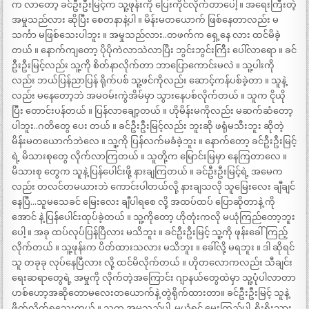
က လာတော့ ခင်ဦးဦးမြင့်က သူ့ဖုန်းကို ပြေးကိုင်လိုက်တာပေါ့ ။ အရေးကြီးတဲ့
အမှုသည်လား ဆိုပြီး စေတနာနဲ့ပါ ။ မိန်းမတယောက် ဖြစ်နေတာလည်း မ
သင်္ကာ မဖြစ်သေးပါဘူး ။ အမှုသည်လား..တဖက်က ရှေ့နေ လား ထင်မိခဲ့
တယ် ။ နောက်ကျတော့ ပိုပိုကဲလာသဲလာပြီး ဘွင်းဘွင်းကြီး ပေါ်လာရော ။ ခင်
ဦးဦးမြင့်လည်း သူ့ကို စိတ်နာလိုက်တာ ဘာပြောကောင်းမလဲ ။ သူ့ပါးကို
လည်း ဘယ်ပြန်ညာပြန် ရိုက်ပစ် သူ့ဖင်ကိုလည်း ဆောင့်ကန်ပစ်ခဲ့တာ ။ သူနဲ့
လည်း မနေတော့ဘဲ အမဝမ်းကွဲအိမ်မှာ သွားနေပစ်လိုက်တယ် ။ သူက ငိုယို
ပြီး တောင်းပန်တယ် ။ ပြန်လာချော့တယ် ။ ဟိုမိန်းမကိုလည်း မဆက်ဆံတော့
ပါဘူး..ဂတိတွေ ပေး တယ် ။ ခင်ဦးဦးမြင့်လည်း ဘူးဆို ဖရုံမသီးဘူး ဆိုတဲ့
မိန်းမတယောက်ဘဲလေ ။ သူ့ကို ပြန်လက်မခံခဲ့ဘူး ။ နောက်တော့ ခင်ဦးဦးမြင့်
ရဲ့ မိသားစုတွေ လိုက်လာကြတယ် ။ သူတို့က မြောင်းမြမှာ နေကြတာလေ ။
မိသားစု တွေက သူနဲ့ ပြန်ပေါင်းဖို့ နားချကြတယ် ။ ခင်ဦးဦးမြင့်ရဲ့ အမေက
လည်း တလင်တမယားဘဲ ကောင်းပါတယ်လို့ နားချသလို သူမြေးလေး ချီချင်
နေပြီ…သူမသေခင် မြေးလေး ချီပါရစေ လို့ အထပ်ထပ် ပြောဆိုတာနဲ့ ကို
အောင် နဲ့ ပြန်ပေါင်းထုပ်ခဲ့တယ် ။ သူ့ကိုတော့ ဟိုတုံးကလို မယုံကြည်တော့ဘူး
ပေါ့ ။ အခု ထပ်လုပ်ပြန်ပြီလား မသိဘူး ။ ခင်ဦးဦးမြင့် သူ့ကို ဖုန်းခေါ်ကြည့်
လိုက်တယ် ။ သူ့ဖုန်းက ပိတ်ထားသလား မသိဘူး ။ ခေါ်လို့ မရဘူး ။ ဒါ ဆိုရင်
သူ တခုခု လုပ်နေပြီလား လို့ ထင်မိလိုက်တယ် ။ ဟိုတလောကလည်း သီချင်း
ရေးဆရာတွေရဲ့ အမှုကို လိုက်တဲ့အကြောင်း ဂျာနယ်တွေထဲမှာ သူ့ပုံပါလာတာ
ဟစ်ဟော့အဆိုတောမလေးတယောက်နဲ့ တွဲရိုက်ထားတာ။ ခင်ဦးဦးမြင့် သူနဲ့
ဖိုက်လိုက်ရသေးတယ် ။ သူက အမှုသည်ပါ..မယုံရင် မေးကြည့်ပါ..ရိုးရိုးသား