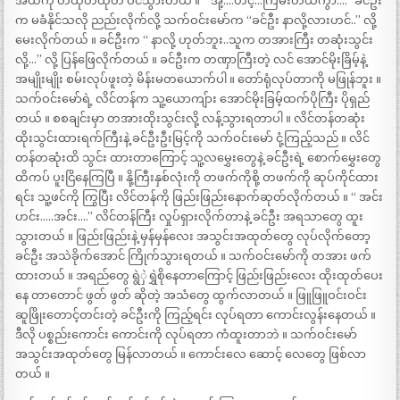
အထဲကို တထုတ်ထုတ် ဝင်သွားတယ် ။ “ အို့….ဟင့်…ကြမ်းတယ်ကွာ….” ခင်ဦး
က မခံနိုင်သလို ညည်းလိုက်လို့ သက်ဝင်းမော်က “ခင်ဦး နာလို့လားဟင်..” လို့
မေးလိုက်တယ် ။ ခင်ဦးက “ နာလို့ ဟုတ်ဘူး..သူက တအားကြီး တဆုံးသွင်း
လို့…” လို့ ပြန်ဖြေလိုက်တယ် ။ ခင်ဦးက တဏှာကြီးတဲ့ လင် အောင်မိုးခြိမ့်နဲ့
အမျိုးမျိုး စမ်းလုပ်ဖူးတဲ့ မိန်းမတယောက်ပါ ။ တော်ရုံလုပ်တာကို မဖြုန်ဘူး ။
သက်ဝင်းမော်ရဲ့ လိင်တန်က သူ့ယောကျ်ား အောင်မိုးခြမ့်ထက်ပိုကြီး ပိုရှည်
တယ် ။ စစချင်းမှာ တအားထိုးသွင်းလို့ လန့်သွားရတာပါ ။ လိင်တန်တဆုံး
ထိုးသွင်းထားရက်ကြီးနဲ့ ခင်ဦးဦးမြင့်ကို သက်ဝင်းမော် ငုံ့ကြည့်သည် ။ လိင်
တန်တဆုံးထိ သွင်း ထားတာကြောင့် သူ့လမွှေးတွေနဲ့ ခင်ဦးရဲ့ စောက်မွှေးတွေ
ထိကပ် ပူးငြိနေကြပြီ ။ နို့ကြီးနှစ်လုံးကို တဖက်ကိုစို့ တဖက်ကို ဆုပ်ကိုင်ထား
ရင်း သူ့ဖင်ကို ကြွပြီး လိင်တန်ကို ဖြည်းဖြည်းနောက်ဆုတ်လိုက်တယ် ။ “ အင်း
ဟင်း…..အင်း….” လိင်တန်ကြီး လှုပ်ရှားလိုက်တာနဲ့ ခင်ဦး အရသာတွေ ထူး
သွားတယ် ။ ဖြည်းဖြည်းနဲ့ မှန်မှန်လေး အသွင်းအထုတ်တွေ လုပ်လိုက်တော့
ခင်ဦး အသဲခိုက်အောင် ကြိုက်သွားရတယ် ။ သက်ဝင်းမော်ကို တအား ဖက်
ထားတယ် ။ အရည်တွေ ရွဲှဲရွှဲစိုနေတာကြောင့် ဖြည်းဖြည်းလေး ထိုးထုတ်ပေး
နေ တာတောင် ဖွတ် ဖွတ် ဆိုတဲ့ အသံတွေ ထွက်လာတယ် ။ ဖြူဖြူဝင်းဝင်း
ဆူဖြိုးတောင့်တင်းတဲ့ ခင်ဦးကို ကြည့်ရင်း လုပ်ရတာ ကောင်းလွန်းနေတယ် ။
ဒီလို ပစ္စည်းကောင်း ကောင်းကို လုပ်ရတာ ကံထူးတာဘဲ ။ သက်ဝင်းမော်
အသွင်းအထုတ်တွေ မြန်လာတယ် ။ ကောင်းလေ ဆောင့် လေတွေ ဖြစ်လာ
တယ် ။