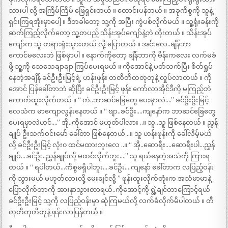
သားပါ လို့ အကြိမ်ကြိမ် ဖြေရှင်းတယ် ။ တောင်းပန်တယ် ။ အခုကိစ္စကို သူနဲ့
ရှင်းကြရအုံးမှာပေါ့ ။ ဒီတခါတော့ သူ့ကို အပြီး ကွဲပစ်လိုက်မယ် ။ သူ့ရုံးခန်းကို
ဆက်ကြည့်လိုက်တော့ သူ့တပည့် သိန်းအုပ်ကျော်နဲ့ဘဲ တိုးတယ် ။ သိန်းအုပ်
ကျော်က သူ တရားရုံးသွားတယ် လို့ ပြောတယ် ။ အင်းလေ..ချိန်ဘာ
ကောင်မလေးဘဲ ဖြစ်မှာပါ ။ နောက်ကိုတော့ ချိန်ဘာကို မိန်းကလေး လက်မခံ
ဖို့ သူ့ကို သေသေချာချာ ကြပ်ပေးရမယ် ။ ကိုအောင်နဲ့ ပတ်သက်ပြီး စိတ်ရှုပ်
နေတဲ့အချိန် ခင်ဦးဦးမြင့်ရဲ့ ဟန်းဖုန်း တတိတိတတုတုနဲ့ လှုပ်လာတယ် ။ ကို
အောင် ပြန်ခေါ်တာဘဲ ဆိုပြီး ခင်ဦးဦးမြင့် ဖုန်း ကော်လာအိုင်ဒီကို မကြည့်ဘဲ
ကောက်ထူးလိုက်တယ် ။ “ ကဲ..ဘာဆင်ခြေတွေ ပေးမှာလဲ….” ခင်ဦးဦးမြင့်
လေသံက မာကျောလွန်းနေတယ် ။ “ ဗျာ..ခင်ဦး….ကျနော်က ဘာဆင်ခြေတွေ
ပေးရမှာလဲဟင်….” အို..ကိုအောင် မဟုတ်ပါလား ..။ သူ..သူ ဖြစ်နေတယ် ။ ညွှန်
ချုပ် ဦးသက်ဝင်းမော် ခေါ်တာ ဖြစ်နေတယ် ..။ သူ ဟန်းဖုန်းကို ခေါ်လိမ့်မယ်
လို့ ခင်ဦးဦးမြင့် လုံး၀ ထင်မထားဘူးလေ ..။ “ အို..ဆောရီး….ဆောရီးပါ…ညွှန်
ချုပ်….ခင်ဦး..ညွှန်ချုပ်လို့ မထင်လိုက်ဘူး….” သူ ရယ်နေတဲ့အသံကို ကြားရ
တယ် ။ “ ရပါတယ်…ကိစ္စမရှိပါဘူး….ခင်ဦး….ကျနော် ခေါ်တာက လပြည့်ဝန်း
ကို သွားမယ် မဟုတ်လားလို့ မေးချင်လို့ ” ဖုန်းထူးလိုက်တုံးက အသံမာမာနဲ့
ပြောလိုက်တာကို အားနာသွားတာရယ်..ကိုအောင့်ကို ရွဲ့ချင်တာကြောင့်ရယ်
ခင်ဦးဦးမြင့် သူ့ကို လပြည့်ဝန်းမှာ ဆုံကြမယ်လို့ လက်ခံလိုက်မိပါတယ် ။ တီ
တုတီတုတီတုနဲ့ ဖုန်းလာပြန်တယ် ။