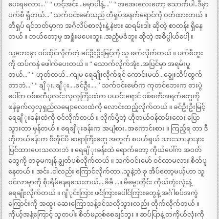
ပေးရမလား…” “ ဟင့်အင်း…မမှာပါနဲ့….” “ အအေးလေးတော့ သောက်ပါ..ဒီမှာ
ပက်စီ ရှိတယ်…” သက်ဝင်းမော်သည် တီရှပ်အနက်ရောင်ကို ဝတ်ထားတယ် ။
တီရှပ် ရင်ဘတ်မှာက အင်္ဂလိပ်စာလုံးနဲ့ နဲဗား ဆရမ်းဒါး ဆိုတဲ့ စာတန်း ရှိနေ
တယ် ။ ဘယ်တော့မှ အရှုံးမပေးဘူး..အညံ့မခံဘူး ဆိုတဲ့ အဓိပ္ပါယ်ပေါ့ ။
သူ့ဘေးမှာ ဝင်ထိုင်လိုက်တဲ့ ခင်ဦးဦးမြင့်ကို သူ ဖက်လိုက်တယ် ။ ပက်စီဘူး
ကို ထပ်ကနဲ ဖေါက်ပေးတယ် ။ “ သောက်လိုက်အုံး..အပြင်မှာ အရမ်းပူ
တယ်…” “ ဟုတ်တယ်…ကျမ ရေချိုးလိုက်ရင် ကောင်းမယ်…ချွေးသိပ်ထွက်
တာဘဲ…” “ ချိ ုး..ချိ ုး….ခင်ဦး…..” သက်ဝင်းမော်က ကုတင်ဘေးက စားပွဲ
ပေါ်က ဝစ်စကီပုလင်းလှလှကြီးထဲက ပယင်းရောင် ဝစ်စကီအရက်တွေကို
ဖန်ခွက်လှလှရှည်လမျောလေးထဲကို လောင်းထည့်လိုက်တယ် ။ ခင်ဦးဦးမြင့်
ရေချိ ုးခန်းထဲကို ဝင်လိုက်တယ် ။ လိုက်ပို့တဲ့ ဟိုတယ်ဝန်ထမ်းလေး ပြော
သွားတာ မှန်တယ် ။ ရေချိ ုးခန်းက အပျံစား..အကောင်းစား ။ ကြည့်ရ တာ ဒီ
ဟိုတယ်ခန်းက ဗီအိုင်ပီ ဆရာကြီးတွေ အတွက် စပယ်ရှယ် သားသားနားနား
ပြင်ထားပေးသလားဘဲ ။ ရေချိ ုးခန်းထဲ ရောက်တော့ ကိုယ်ပေါ်က အဝတ်
တွေကို တခုမကျန် ချွတ်ပစ်လိုက်တယ် ။ သက်ဝင်းမော် ဝင်လာမလား စိတ်ပူ
နေတယ် ။ အင်း..ငါလည်း ကြောင်လိုက်တာ..သူနဲ့ဘဲ ခု အိပ်တော့မယ့်ဟာ သူ
ဝင်လာမှာကို စိုးရိမ်နေရသေးတယ်….ခိခိ …။ မိမွေးတိုင်း ကိုယ်တုံးလုံးနဲ့
ရေချိုးလိုက်တယ် ။ ဂျိ ုင်းကြား ဖင်ကြားပေါင်ကြားတွေနဲ့ အင်္ဂါစပ်အကွဲ
ကြောင်းကို အထူး ဆေးကြောသန့်စင်သလိုသွားလည်း တိုက်လိုက်တယ် ။
ကိုယ့်အနံ့ကြောင့် သူတပါး စိတ်မညစ်စေချင်ဘူး ။ ဆပ်ပြာနဲ့ တကိုယ်လုံးကို