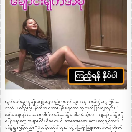
လွတ်လပ်သူ လူပျိုအပျိုတွေလည်း မဟုတ်ဘူး ။ သူ ဘယ်လိုတွေ ဖြစ်နေ
သလဲ ..။ ခင်ဦးဦးမြင့်ဆီက စကားပြန် မရတော့ သူ သက်ပြင်းချသည် ။ “
အင်း..ကျနော် သဘောပေါက်တယ်…ခင်ဦး…ဒါပေမယ့်လေ..ကျနော် ခင်ဦးကို
ပြောစရာတွေ အများကြီး ရှိနေ တယ်..အေးအေးဆေးဆေး တွေ့ချင်တယ်…”
ခင်ဦးဦးမြင့်လည်း “ မသင့်တော်ပါဘူး..” လို့ ပြောဖို့ ကြိုးစားပေမယ့် ပါးစပ်