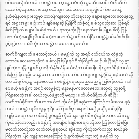
ပစ်ထားလိုက်တယ် ။ မမနွဲ့ကတော့ သူ့သမီးကို သူမသိအောင် တိတ်တိတ်
ထောက်ပံ့နေသလားတော့ မသိဘူး။ ငယ်ငယ်က အရာရှိပေါက်စ ဘဝနဲ့
နယ်စွန်နယ်ဖျားတွေမှာ တာဝန်ကျတော့ တိုင်းရင်းသူ ချောချောလေးတွေနဲ့တွေ့
ရင် အရူးအမူး ချဉ်းကပ် ချစ်ရေးဆို ပြန်ကြိုက်ခဲ့လို့ ချစ်သူရည်းစား ဖြစ်ရင်
စိတ်ကြိုက် ပျော်ပါးပစ်ခဲ့တယ် ။ ရာထူးတိုးပြီး နောက်တန်း မြို့ပေါ်ကို ပြန်
ရောက်တဲ့အချိန် ညီမဝမ်းကွဲတယောက်နဲ့ ပတ်သက်ပြီး မမနွဲ့နဲ့ ခင်မင်ရင်းနှီး
ခွင့်ရခဲ့တာ ။အဲဒီတုံးက မမနွဲ့က တအားလှတယ် ။
ဆက်စီကျတယ် ။ တောင့်တယ် ။ မမနွဲ့ကို သူ အရင် ငယ်ငယ်က တွဲခဲ့တဲ့
ကောင်မလေးတွေလိုဘဲ ချစ်သူဖြစ်ပြီးရင် စိတ်ကြိုက် ပျော်ပါးပြီးရင် သူ ခွာ
ချင်တဲ့အချိန်ကျ ရင် ခွာလိုက်နိုင်လိမ့်မယ်လို့ဘဲ ခပ်ပေါ့ပေါ့ သူထင်မိခဲ့တယ် ။
ဒါကြောင့်လည်း မမနွဲ့ဟာ ယောကျ်ား တော်တော်များများနဲ့ မိုင်များခဲ့တယ် ဆို
တာ သိရက်နဲ့ သူ ဖန်ပစ်တယ် ။ မမနွဲ့နဲ့ ရေရေလည်လည် ပွဲကြမ်းခဲ့တယ် ။ ဒါ
ပေမယ့် မမနွဲ့က အရင် စားဖူခဲ့တဲ့ မနူးမနပ်ကလေးမလေးတွေလို သူခွာဖို့
ကြိုးစားတဲ့အခါ လွယ်လွယ်နဲ့ ခွာလို့ မရဘူး ။ ကိုယ်ဝန်ရှိတယ် ဆိုပြီး
လက်ထပ်ခိုင်းတယ် ။ တကယ်ဘဲ ကိုယ်ဝန်ရှိနေခဲ့တာကြောင့် သမီးလေး ရခဲ့
တယ် ။ မမနွဲ့လည်း သူနဲ့ ရပြီး မကြာခင်မှာ ရောဂါအမျိ ုးမျိ ုးဝင်ခဲ့ပြီး
ကျန်းမာရေး မကောင်းလို့ ရုပ်ရည် ကိုယ်ခန္ဓာ ပျက်စီးယိုယွင်းလာတယ် ။ သူ
ကိုယ်တိုင်ကလည်း မမနွဲ့ကို အပျော်ဝါးချင်စားချင် လို့သာ ကြံခဲ့တာဖြစ်ပြီး
မတတ်သာလို့သာ လက်ထပ်ခဲ့ရတယ် ဆိုတော့ ကိုယ့်ထက်လည်း ဆယ်နှစ်
ကြီးတဲ့အ ပြင် ကျန်းမာရေးကြောင့် ပုံပျက်အိုမင်းသွားတဲ့ မမနွဲ့ကို သူ