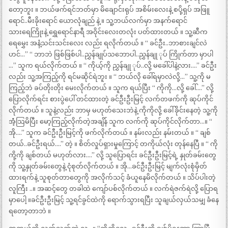
တော့ဘူး ။ ဘယ်ဖက်ရင်ဘတ်မှာ မိချောင်းရုပ် အစိမ်းလေးနဲ့ စပို့ရှပ် အဖြူ
ရောင်..မီးခိုးရောင် ယောလုံချည် နဲ့ ။ သူ့ဘယ်လက်မှာ အနက်ရောင်
သားရေကြိုးနဲ့ ရွှေရောင်နာရီ အဝိုင်းလေးတလုံး ပတ်ထားတယ် ။ သူ့ဆီက
ရေမွှေး အနံ့သင်းသင်းလေး လည်း ရလိုက်တယ် ။ “ ခင်ဦး..ဘာစားချင်လဲ
ဟင်…” “ ဘာဘဲ ဖြစ်ဖြစ်ပါ..ညွှန်ချုပ်သဘောပါ..ညွှန်ချု ုပ် ကြိုက်တာ မှာပါ
…” သူက ရယ်လိုက်တယ် ။ “ ကိုယ့်ကို ညွှန်ချု ုပ်..လို့ မခေါ်ပါနဲ့လား….” ခင်ဦး
လည်း သူ့အကြည့်ကို ရင်မဆိုင်ရဲဘူး ။ “ ဘယ်လို ခေါ်ရမှာလဲလို့…” သူ့ကို မ
ကြည့်ဘဲ ခပ်တိုးတိုး မေးလိုက်တယ် ။ သူက ရယ်ပြီး “ ကိုကို…လို့ ခေါ်….” လို့
ပြောလိုက်ရင်း စားပွဲပေါ် တင်ထားတဲ့ ခင်ဦးဦးမြင့် လက်တဖက်ကို ဆုပ်ကိုင်
လိုက်တယ် ။ သူနဲ့လည်း ဘာမှ မဟုတ်သေးဘဲနဲ့ ကိုကိုလို့ ခေါ်ခိုင်းနေတဲ့ သူ့ကို
အံံ့သြမိပြီး မော့ကြည့်လိုက်တဲ့အချိန် သူက လက်ကို ဆုပ်ကိုင်လိုက်တာ…။ “
အို….” သူက ခင်ဦးဦးမြင့်ကို ဖက်လိုက်တယ် ။ နမ်းလည်း နမ်းတယ် ။ “ ချစ်
တယ်..ခင်ဦးရယ်….” တဲ့ ။ စိတ်လှုပ်ရှားမှုကြောင့် တကိုယ်လုံး တုန်နေပြီ ။ “ ကို
ကို့ကို ချစ်တယ် မဟုတ်လား….” လို့ သူပြောရင်း ခင်ဦးဦးမြင့်ရဲ့ နှုတ်ခမ်းတွေ
ကို သူ့နှုတ်ခမ်းတွေနဲ့ ငုံစုတ်လိုက်တယ် ။ အို…ခင်ဦးဦးမြင့် မျက်လုံးစုံမှိတ်
ထားရက်နဲ့ သူစုတ်တာတွေကို အလိုက်သင့် ခံယူနေမိလိုက်တယ် ။ သိပ်ပါးတဲ့
လူကြီး ..။ အဆင့်တွေ တခါထဲ ကျော်ပစ်လိုက်တယ် ။ လက်ရဲဇက်ရဲလို့ ပြောရ
မှာပေါ့ ။ခင်ဦးဦးမြင့် သူ့ရင်ခွင်ထဲကို ရောက်သွားရပြီး သူချယ်လှယ်သမျှ ခံနေ
ရတော့တာဘဲ ။