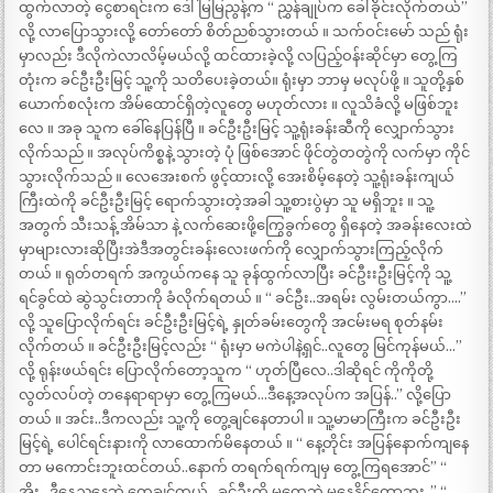
ထွက်လာတဲ့ ငွေစာရင်းက ဒေါ်မြမြညွန့်က “ ညွှန်ချုပ်က ခေါ်ခိုင်းလိုက်တယ်”
လို့ လာပြောသွားလို့ တော်တော် စိတ်ညစ်သွားတယ် ။ သက်ဝင်းမော် သည် ရုံး
မှာလည်း ဒီလိုကဲလာလိမ့်မယ်လို့ ထင်ထားခဲ့လို့ လပြည့်ဝန်းဆိုင်မှာ တွေ့ကြ
တုံးက ခင်ဦးဦးမြင့် သူ့ကို သတိပေးခဲ့တယ်။ ရုံးမှာ ဘာမှ မလုပ်ဖို့ ။ သူတို့နှစ်
ယောက်စလုံးက အိမ်ထောင်ရှိတဲ့လူတွေ မဟုတ်လား ။ လူသိခံလို့ မဖြစ်ဘူး
လေ ။ အခု သူက ခေါ်နေပြန်ပြီ ။ ခင်ဦးဦးမြင့် သူ့ရုံးခန်းဆီကို လျှောက်သွား
လိုက်သည် ။ အလုပ်ကိစ္စနဲ့ သွားတဲ့ ပုံ ဖြစ်အောင် ဖိုင်တွဲတတွဲကို လက်မှာ ကိုင်
သွားလိုက်သည် ။ လေအေးစက် ဖွင့်ထားလို့ အေးစိမ့်နေတဲ့ သူ့ရုံးခန်းကျယ်
ကြီးထဲကို ခင်ဦးဦးမြင့် ရောက်သွားတဲ့အခါ သူ့စားပွဲမှာ သူ မရှိဘူး ။ သူ့
အတွက် သီးသန့် အိမ်သာ နဲ့ လက်ဆေးဖို့ကြွေခွက်တွေ ရှိနေတဲ့ အခန်းလေးထဲ
မှာများလားဆိုပြီးအဲဒီအတွင်းခန်းလေးဖက်ကို လျှောက်သွားကြည့်လိုက်
တယ် ။ ရုတ်တရက် အကွယ်ကနေ သူ ခုန်ထွက်လာပြီး ခင်ဦးးဦးမြင့်ကို သူ့
ရင်ခွင်ထဲ ဆွဲသွင်းတာကို ခံလိုက်ရတယ် ။ “ ခင်ဦး..အရမ်း လွမ်းတယ်ကွာ….”
လို့ သူပြောလိုက်ရင်း ခင်ဦးဦးမြင့်ရဲ့ နှုတ်ခမ်းတွေကို အငမ်းမရ စုတ်နမ်း
လိုက်တယ် ။ ခင်ဦးဦးမြင့်လည်း “ ရုံးမှာ မကဲပါနဲ့ရှင်..လူတွေ မြင်ကုန်မယ်…”
လို့ ရုန်းဖယ်ရင်း ပြောလိုက်တော့သူက “ ဟုတ်ပြီလေ..ဒါဆိုရင် ကိုကိုတို့
လွတ်လပ်တဲ့ တနေရာရာမှာ တွေ့ကြမယ်…ဒီနေ့အလုပ်က အပြန်..” လို့ပြော
တယ် ။ အင်း..ဒီကလည်း သူ့ကို တွေ့ချင်နေတာပါ ။ သူ့မာမာကြီးက ခင်ဦးဦး
မြင့်ရဲ့ ပေါင်ရင်းနားကို လာထောက်မိနေတယ် ။ “ နေ့တိုင်း အပြန်နောက်ကျနေ
တာ မကောင်းဘူးထင်တယ်..နောက် တရက်ရက်ကျမှ တွေ့ကြရအောင်” “
အိုး…ဒီနေ့ညနေဘဲ တွေ့ချင်တယ်…ခင်ဦးကို မတွေ့ဘဲ မနေနိုင်တော့ဘူး..” “