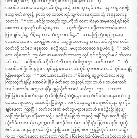
ဒီတခါမှာတော့ သူ့ယောကျ်ားကိုအောင် ဖြစ်နေတယ် ။ “ ကို
အောင်..ကောင်မလေးနဲ့ ဘယ်ကိုသွားလို့ ဘာတွေ လုပ်သလဲ..မုန်လာဥလုပ်ဖို့
တော့ စိတ်မကူးနဲ့..ခိုင်လုံ တဲ့ သတင်းရပ်ကွက်ကနေ ရထားတဲ့ အမှန်အကန်
သတင်း…” “ ဟာ…ခင်ဦးကလည်းကွာ..ကိုယ် တရားရံးမှာ အမှုတွေနဲ့ ရင်ဆိုင်
နေရတာ..ရေလည် ပင်ပန်းနေတာ…” “ ဟုတ်လို့လား..ချိန်ဘာကောင်မလေး
ပြားချပ်ချပ်နဲ့ လိမ့်နေတာ မသိဘူး မထင်နဲ့…” “ ဟာ…ကြံကြီးစည်ရာ…အဲ့
ကောင်မလေးက တပည့်မလေးပါ ..သူ့ဦးလေးတွေက လာအပ်လို့ မကောင်း
တတ်လို့ သင်ပေးနေရတာ…ခင်ဦးရယ်…မဟုတ်တာတွေ မစွပ်စွဲပါနဲ့….” “ အင်း
လေ..ကိုအောင်…ကွယ်ရာမှာ မကောင်းတာတွေ လုပ်ရင် ဝဋ်လည်မယ် သိလား
…ဒါဘဲ…” “ ခင်ဦးရယ်…ကိုယ် အဲလို မဟုတ်ပါဘူးကွာ….ခက်တာဘဲ….” “ ကို
အောင်..ခင်ဦး ဒီနေ့ ရုံးကအုပ်စုနဲ့ စားသောက်ဆိုင်သွားစားမယ်…ခါတိုင်းအချိန်
ပြန်မရောက်ဘူး ..” “ အင်း..အင်း…အိုကေ…” မိန်းမရဲ့ ဆူပွက်သံလေးတွေ
ကြားလိုက်ရပြီး အောင်မိုးခြိမ့် စိတ်တွေ တုန်လှုပ်သွားတယ် ။ ဘယ်ကောင်
ဘယ် ကောင်မ တွေ့သွားပြီး ချွန်လိုက်တာလဲ မသိဘူး …ဟူး…..။ ဘာဘဲ
ဖြစ်ဖြစ် ခရစ်စတီရာနာကို အိမ်ပြန်လိုက်ပို့ရမှာတော့ စိတ်ဝင်စားနေတယ် ။ ဂွ
င်ဝင်လာရင်တော့ အောင်မိုး ခြိမ့်တို့က လက်မနှေးဘူး ။ ခရစ်တီရာနာကို ကိုင်
ချင်နေတာ ကြာပြီ ။ သက်ဝင်းမော် စိတ်လှုပ်ရှားနေတယ် ။ ခင်ဦးဦးမြင့်နဲ့ “
လပြည့်ဝန်း”မှာ ချိန်းထားလို့ ။ ခင်ဦးဦးမြင့်ကို အခုလို အပြင်မှာ တွေ့ဖို့ ချိန်း
လိုက်မိတာလည်း သူ့စက္ကတရီ ကေခိုင်သက်က ခင်ဦးဦးမြင့်ကလည်း သူ့ကို
စိတ်ဝင်စားနေပုံရတယ် လို့ ပြောပြတာကြောင့် စမ်း ကြည့်လိုက်တာ ။ ခင်ဦး
ကို သူ ကြိုက်နေတာ တော်တော်ကြာပြီ ။ ပြီးခဲ့တဲ့သြင်္ကန်မတိုင်ခင်ထဲကဘဲ ခါး