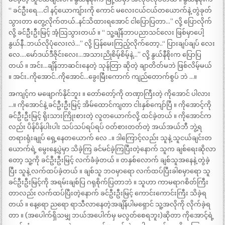
“ ခင်ဦးရေ….ငါ နင့်ယောကျ်ားကို ကောင် မလေးငယ်ငယ်တယောက်နဲ့ တွဲခုတ်
သွားတာ တွေ့လိုက်တယ်..နင်သိထားရအောင် ငါပြောပြတာ…” လို့ ပြောလိုက်
လို့ ခင်ဦးဦးမြင့် အံ့သြသွားတယ် ။ “ သူ့ချိန်ဘာပညာသင်လေး ဖြစ်မှာပေါ့
နွယ်နီ..ဘယ်လိုပုံလေးလဲ…” လို့ ပြန်မေးကြည့်လိုက်တော့..“ ပြားချပ်ချပ် လေး
လေ….မော်ဒယ်ဒီဇိုင်းလေး…အသားညိုစိမ့်စိမ့်နဲ့…” လို့ နွယ်နီစိုးက ပြောပြ
တယ် ။ အင်း…ချိန်ဘာဆင်းနေတဲ့ သုန်တြာ ဆိုတဲ့ ချာတိတ်မဘဲ ဖြစ်လိမ့်မယ်
။ အင်း..ကိုအောင်..ကိုအောင်…ခွေးမြီးကောက် ကျည်တောက်စွပ် ဘဲ …။
အကျင့်က မဖျောက်နိုင်ဘူး ။ တော်တော့်ကို တဏှာကြီးတဲ့ ကိုအောင် ပါလား
…။ ကိုအောင်နဲ့ ခင်ဦးဦးမြင့် အိမ်ထောင်ကျတာ ငါးနှစ်ကျော်ပြီ ။ ကိုအောင့်ကို
ခင်ဦးဦးမြင့် ရိုးသားကြိုးစားတဲ့ လူတယောက်လို့ ထင်ခဲ့တယ် ။ ကိုအောင်က
လည်း ပိန်ပိန်ပါးပါး သပ်သပ်ရပ်ရပ် ဝတ်စားတတ်တဲ့ အယ်အယ်ဘီ ဘွဲ့ရ
တရားရုံးချုပ် ရှေ့နေတယောက် လေ ..။ ဒါကြောင့်လည်း သူနဲ့ သူငယ်ချင်းတ
ယောက်ရဲ့ မွေးနေ့ပွဲမှာ သိခဲ့ကြ ခင်မင်ခဲ့ကြပြီးတဲ့နောက် သူက ချစ်ရေးဆိုလာ
တော့ သူ့ကို ခင်ဦးဦးမြင့် လက်ခံခဲ့တယ် ။ တနှစ်လောက် ချစ်သူအနေနဲ့ တွဲခဲ့
ပြီး သူနဲ့ လက်ထပ်ခဲ့တယ် ။ ချစ်သူ ဘဝမှာရော လက်ထပ်ပြီးခါစမှာရော သူ
ခင်ဦးဦးမြင့်ကို အရမ်းချစ်ပြ ဂရုစိုက်ပြတာဘဲ ။ သူဟာ ကာမရာဂစိတ်ကြီး
တာလည်း လက်ထပ်ပြီးတဲ့နောက် ခင်ဦးဦးမြင့် ကောင်းကောင်းကြီး သိခဲ့ရ
တယ် ။ နေ့ရော ညရော ရာသီလာနေတဲ့အချိန်ပါမရှောင် သူ့အလိုကို လိုက်ခဲ့ရ
တာ ။ (အပေါက်ရှိသမျှ ဘယ်အပေါက်မှ မလွတ်စေရဘူး)ဆိုတာ ကိုအောင့်ရဲ့