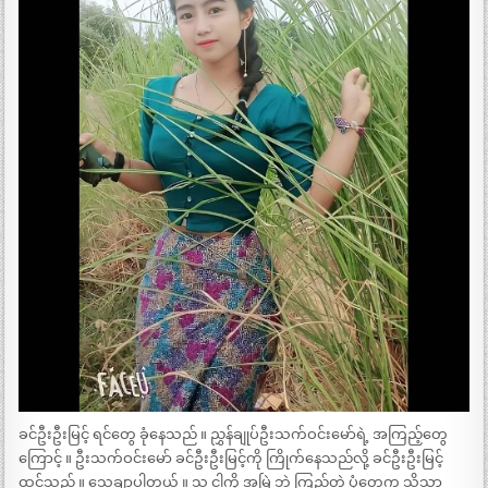
ခင်ဦးဦးမြင့် ရင်တွေ ခုံနေသည် ။ ညွှန်ချုပ်ဦးသက်ဝင်းမော်ရဲ့ အကြည့်တွေ
ကြောင့် ။ ဦးသက်ဝင်းမော် ခင်ဦးဦးမြင့်ကို ကြိုက်နေသည်လို့ ခင်ဦးဦးမြင့်
ထင်သည် ။ သေချာပါတယ် ။ သူ ငါ့ကို အမြဲ ဘဲ ကြည့်တဲ့ ပုံတွေက သိသာ