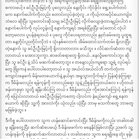
လက်သုံးစကား တခုဘဲ ။ သူ အရက်မူးလွန်တဲ့အခါ ရေရွတ်လေ့ရှိတကြ
စကားပေါ့ ။ ခင်ဦးဦးမြင့်ကို ပုလွေလည်း နေ့တိုင်း ကိုင်ခိုင်း ရှေ့ပေါက်တင်
မက နောက်ပေါက်ကိုလည်း တောင်းလုပ်ခဲ့တဲ့လူ ..။ ကိုယ့်ကာမပိုင်ယောကျ်ား
ဘဲလေ ဆိုပြီး သူတောင်းဆိုသမျှ ခင်ဦးဦးမြင့် လိုက်လျောခဲ့တာချည်းပါဘဲ ။
နောက်ပေါက်ကို လုပ်လွန်းလို့ နောက်ကျရင် အရစ်ပြုံးပြီး ဖင်တောင် လုံပါ
တော့မလား ပူပန်ခဲ့ရတယ် ။ ပုလွေ ကိုင်ပေးရတာလည်း နှုတ်ခမ်းတွေ ပူထူရ
တာ နေ့တိုင်းညတိုင်းလိုဘဲ ။ သုံးနှစ်လောက် အိမ်ထောင်သက်တမ်း ရှိလာပြီး
တဲ့နောက် သူ ခင်ဦးဦးမြင့်ကို ရိုးလာတာလား မသိဘူး ။ လိင်ဆက်ဆံတာ ကျဲ
လာတယ် ။ မအားဘူးကွာ..စာဖတ်စရာတွေ ရှိတယ်…နေလို့မကောင်းဘူး ဆို
ပြီး သူ ခင်ဦး နဲ့ သိပ် မဆက်ဆံတော့ဘူး ။ တနေ့လည်းကျရော သူ့ရဲ့ လုပ်ရပ်
တွေ ဗြုံးကနဲ ပေါ်လာပါတော့တယ် ။ သူ အယ်လ်အယ်လ်ဘီ တက်တုံးက
ကျောင်းနေဖက် မိန်းမတယောက်နဲ့ နယ်မှာ အမှုသွားလိုက်ရင်း ပြန်ဆုံခဲ့ကြရာ
က ဒီမိန်းမလည်း ရန်ကုန်ကို လာလည်ရော သူနဲ့ ညိစွန်းကြတယ်လေ ။ ဟိုတယ်
ခန်းတခုမှာ သူတို့ ချိန်းအိပ်ကြ တယ် ။ ဒီမိန်းမလည်း ကိုအောင်ကြောင့် ရန်ကုန်
ကို ပြောင်းလာတယ် ။ခင်ဦးဦးမြင့်ကတော့ ငါ့လင်က နံမည်ကျော် ရှေ့နေတ
ယောက် ဆိုပြီး သူ့ကို အားလဲကိုး ယုံလည်း ယုံပြီး ဘာမှ မသင်္ကာတွေ ဘာတွေ
မဖြစ်ခဲ့ဘူး ။
ဒီကိစ္စ ပေါ်လာတာက သူက ဟန်ဆောင်ကောင်းပြီး ဒီမိန်းမကိုလည်း တခါတခါ
မှ ချိန်းတွေ့ပြီး ဆက်ဆံပေမယ့် ဒီ မိန်းမဖက်က မနေနိုင်ဖြစ်လာပြီး ညဖက် သူ့
ဟန်းဖုန်းကို ဖုန်းဆက်ဆက်လာတယ် ။ တခါတလေ သူက ရေချိုးနေ တုံး ဖုန်း