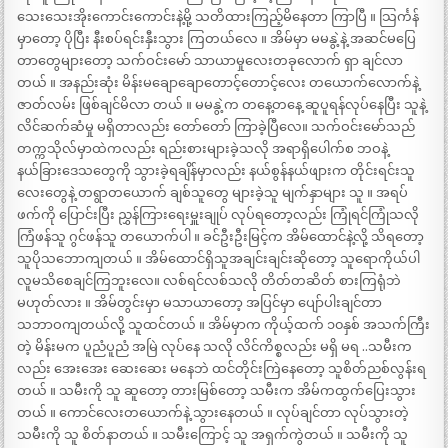
သေးသေးအိုးကောင်းကောင်းနဲ့မို့ သတိထားကြည့်မိနေတာ ကြာပြီ ။ သြင်္ကန်
မှာတော့ ပိုပြီး နီးစပ်ရင်းနှီးသွား ကြတယ်လေ ။ အိမ်မှာ မမနွဲ့နဲ့ အဆင်မပြေ
တာတွေများတော့ သက်ဝင်းမော် သာယာမှုလေးတခုလောက် ရှာ ချင်လာ
တယ် ။ အနည်းဆုံး မိန်းမချောချောတောင့်တောင့်လေး တယောက်လောက်နဲ့
ဇာတ်လမ်း ဖြစ်ချင်မိလာ တယ် ။ မမနွဲ့က တနေ့တနေ့ ဆူပူရန်လုပ်နေပြီး သူနဲ့
လိင်ဆက်ဆံမှု မရှိတာလည်း တော်တော် ကြာခဲ့ပြီလေ။ သက်ဝင်းမော်သည်
တက္ကသိုလ်မှာထဲကလည်း ရည်းစားများခဲ့သလို အရာရှိပေါက်စ ဘဝနဲ့
နယ်ခြားဒေသတွေကို သွားခဲ့ရချိန်မှာလည်း နယ်စွန်နယ်ဖျားက တိုင်းရင်းသူ
လေးတွေနဲ့ တရွာတယောက် ချစ်သူတွေ များခဲ့သူ မျက်နှာများ သူ ။ အရပ်
ဖက်ကို ပြောင်းပြီး ညွှန်ကြားရေးမှူးချုပ် လုပ်ရတော့လည်း ကြုံရင်ကြုံသလို
ကြံဖန်သူ ဂွင်ဖန်သူ တယောက်ပါ ။ ခင်ဦးဦးမြင့်က အိမ်ထောင်နဲ့လို့ သိရတော့
သူပိုသဘောကျတယ် ။ အိမ်ထောင်ရှိသူအချင်းချင်းဆိုတော့ သူရောကိုယ်ပါ
လူမသိစေချင်ကြဘူးလေ။ လစ်ရင်လစ်သလို တိတ်တဆိတ် စားကြရုံဘဲ
မဟုတ်လား ။ အိမ်တွင်းမှာ မသာယာတော့ အပြင်မှာ ပျော်ပါးချင်တာ
သဘာဝကျတယ်လို့ သူထင်တယ် ။ အိမ်မှာက ကိုယ့်ထက် ၁၀နှစ် အသက်ကြီး
တဲ့ မိန်းမက ပူညံပူညံ အမြဲ လုပ်နေ သလို လိင်ကိစ္စလည်း မရှိ မရ ..သမီးက
လည်း အေးအေး ဆေးဆေး မနေဘဲ ထင်တိုင်းကြဲနေတော့ သူစိတ်ညစ်လွန်းရ
တယ် ။ သမီးကို သူ ဆူတော့ တားမြစ်တော့ သမီးက အိမ်ကထွက်ပြေးသွား
တယ် ။ ကောင်လေးတယောက်နဲ့ သွားနေတယ် ။ လုပ်ချင်တာ လုပ်သွားတဲ့
သမီးကို သူ စိတ်နာတယ် ။ သမီးကြောင့် သူ အရှက်ကွဲတယ် ။ သမီးကို သူ