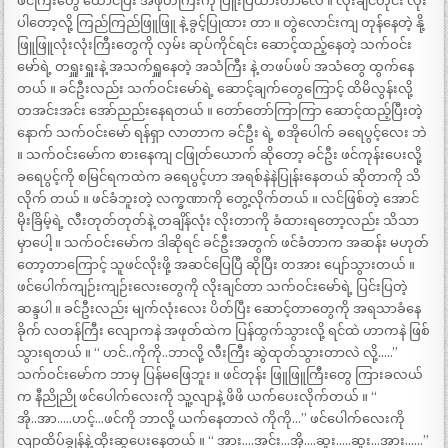
ဖင်ကြီးတွေ ထောင်ပြီး အဖုတ်ကြီးကို ပြူးပြထားတာလေ ။ လိုးချင်တိုင်း လိုး
ပါတော့လို့ ကြည်ကြည်ဖြူဖြူ နဲ့ ခွင့်ပြုထား တာ ။ တွဲလောင်းကျ တုန်နေတဲ့ နို့
ဖြူဖြူလုံးလုံးကြီးတွေကို လှမ်း ဆုပ်ကိုင်ရင်း ဆောင့်ထည့်နေတဲ့ သက်ဝင်း
မော်ရဲ့ တရှူးရှူးနဲ့ အသက်ရှူနေတဲ့ အသံကြီး နဲ့ တဖပ်ဖပ် အသံတွေ ထွက်နေ
တယ် ။ ခင်ဦးလည်း သက်ဝင်းမော်ရဲ့ ဆောင့်ချက်တွေကြောင့် ထိမိလွန်းလို့
တအင်းအင်း အော်ညည်းနေရတယ် ။ တော်တော်ကြာကြာ ဆောင့်ထည့်ပြီးတဲ့
နောက် သက်ဝင်းမော် ရန်ရှာ လာတာက ခင်ဦး ရဲ့ စအိုပေါက် ခရေပွင့်လေး ဘဲ
။ သက်ဝင်းမော်က စားနေကျ ငဖြုတ်ယောက် ဆိုတော့ ခင်ဦး ဖင်ကုန်းပေးလို့
ခရေပွင့်ကို စမြင်ရကထဲက ခရေပွင့်ဟာ အရစ်နဲနဲပြုန်းနေတယ် ဆိုတာကို သိ
လိုက် တယ် ။ ဖင်ခံဘူးတဲ့ လက္ခဏာကို တွေ့လိုက်တယ် ။ လင်ဖြစ်တဲ့ အောင်
မိုးခြိမ့်ရဲ့ လီးတုတ်တုတ်နဲ့ တချိန်လုံး လိုးတာကို ခံထားရတော့လည်း သိသာ
မှာပေါ့ ။ သက်ဝင်းမော်က ဒါဆိုရင် ခင်ဦးအတွက် ဖင်ခံတာက အဆန်း မဟုတ်
တော့တာကြောင့် သူဖင်လိုးဖို့ အဆင်ပြေပြီ ဆိုပြီး တအား ပျော်သွားတယ် ။
ဖင်ပေါက်ကျဉ်းကျဉ်းလေးတွေကို လိုးချင်တာ သက်ဝင်းမော်ရဲ့ ပြင်းပြတဲ့
ဆန္ဒပါ ။ ခင်ဦးလည်း မျက်လုံးလေး ပိတ်ပြီး ဆောင့်တာတွေကို အရသာခံနေ
ခိုက် လတန်ကြီး လျောကနဲ အဖုတ်ထဲက ပြန်ထွက်သွားလို့ ရင်ထဲ ဟာကနဲ ဖြစ်
သွားရတယ် ။ “ ဟင်..ကိုကို..ဘာလို့ လီးကြီး ဆွဲထုတ်သွားတာလဲ လို့…..”
သက်ဝင်းမော်က ဘာမှ ပြန်မဖြေဘူး ။ ဖင်တုန်း ဖြူဖြူကြီးတွေ ကြားခလယ်
က နီညိုညို ဖင်ပေါက်လေးကို သူ့လျာနဲ့ ဖိဖိ ယက်ပေးလိုက်တယ် ။ “
အို..အာ…..ဟင့်…ဖင်ကို ဘာလို့ ယက်နေတာလဲ ကိုကို…” ဖင်ပေါက်လေးကို
လျာထိပ်ချွန်နဲ့ ထိုးဆွပေးနေတယ် ။ “ အား….အင်း…အို….ဆူး…..ဆူး…အား……”