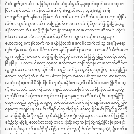
စိတ်ပျက်ခဲ့တယ် ။ အပြင်မှာ ငယ်ငယ်ရွယ်ရွယ် နု နုထွတ်ထွတ်လေးတွေ ရှာ
ပြီး ကဲချင်တယ် ။ ကဲခဲ့တယ် ။ ဒါကို မမနွဲ့သိတော့ သူနဲ့ မမနွဲ့ အမြဲ
တကျက်ကျက် ရန်တွေ ဖြစ်တယ် ။ သမီးကလည်း စိတ်မချမ်းသာဘူး ဆိုပြီး
အိမ်က ထွက်သွားတယ် ။ လပြည့်ဝန်း စားသောက်ဆိုင်မှာ ခင်ဦးဦးမြင့်နဲ့ သူ
ချိန်းထားတယ် ။ ခင်ဦးဦးမြင့်က ရုံးစာရေးမ တယောက်သာ ဆိုတယ်..ကိုယ့်
ဖါသာ ကားမောင်း အလုပ်တတ်တဲ့ မိန်းမ ။ သူ့ယောကျ်ားက ရှေ့နေတ
ယောက်လို့ ကေခိုင်သက် က ပြောပြတယ် ။ ကေခိုင်သက်ကို သူ အချိန်မရွေး
ဗျင်းလို့ရပေမယ့် ကေခိုင်သက်က ရင်ပြားဖင်ပြားလေး ..။ စာမလိပ် စိတ်မလာ
ဘူး ။ သူကြိုက်တာက ခင်ဦးဦးမြင့်တို့လို တင်းတင်းပြည့်ပြည့် တောင့်တောင့်
ဖြိုးဖြိုး …။ တကယ်တော့ လူတွေ မသိတာက လပြည့်ဝန်း စားသောက်ဆိုင်က
သူ ရှယ်ယာ ပါထားတဲ့ ဆိုင် ပါ ။ သည်ခေတ်မှာ သူ့လို ရာထူးရှိတဲ့ အရာရှိကြီး
တွေက သည်လိုဘဲ ရှယ်ယာ ပါထားကြတယ်လေ ။ စီးပွားရေးသ မားတွေက
လည်း လိုတဲ့အခါ ပီပီပြင်ပြင် ကူညီမစနိုင်တဲ့ သူ့လို ထိပ်ပိုင်း အရာရှိကြီးတွေ
ကို ပေါင်းသင်းထားကြ တယ် ။ ရှယ်ယာဝင်အဖြစ် လက်ခံကြတယ် ။ သူတို့
ကူညီနိုင်တယ် ဆိုတာကလည်း တခြားဌာနတွေက ထိပ်ဆုံး ပိုင်း အရာရှိကြီး
တွေကလည်း သူတို့နဲ့ အတူတူ သင်တန်းတက်ဖက်တို့ ကျောင်းနေဖက်တို့ ဖြစ်
နေတော့ အချင်း ချင်း မင်းလိုရင် ငါကူ ငါလိုရင် မင်းကူ ရိုင်းပင်းကြည့်ရှုကြလို့
..။ ခင်ဦးဦးမြင့်ကိုလည်း သူ စိတ်နဲ့ ပြစ်မှားပြီး မှန်းနေတာ တော်တော်ကြာပြီ ။
ခင်ဦးဦးမြင့်ရဲ့ တောင့်တင်းတဲ့ တင်ပါးကြီးတွေကို ကြည့်ကြည့်ပြီး ဖြုတ်ချင်
ဆော်ချင်နေတယ် ။ ခင်ဦးဦးမြင့်ကလည်း သူ့ကို စိတ်ဝင်စားနေတဲ့ပုံ ရှိတယ် ။