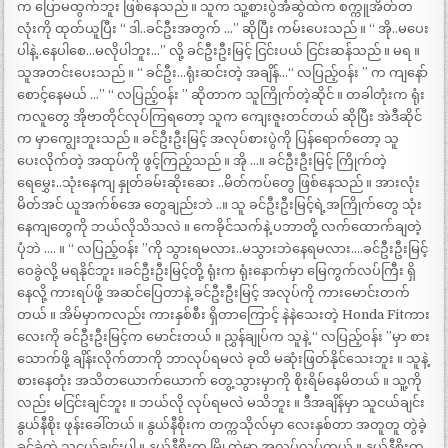
က ပြောမထွက်ဘူး ဖြစ်နေသည် ။ သူက သူ့စားပွဲအံဆွဲထဲက စက္ကူအိတ်တ
လုံးကို ထုတ်ယူပြီး “ ဒါ..ခင်ဦးအတွက် …” ဆိုပြီး ကမ်းပေးသည် ။ “ အို..မပေး
ပါနဲ့..နေပါစေ…မလိုပါဘူး…” လို့ ခင်ဦးဦးမြင့် ငြင်းပယ် ငြင်းဆန်သည် ။ မရ ။
သူအတင်းပေးသည် ။ “ ခင်ဦး…ရုံးဆင်းတဲ့ အချိန်…“ လပြည့်ဝန်း ” က ကျနော်
စောင့်နေမယ် …” “ လပြည့်ဝန်း ” ဆိုတာက သူကြိုက်တဲ့ဆိုင် ။ တခါတုံးက ရုံး
ကလူတွေ အိုဗာတိုင်လုပ်ကြရတော့ သူက ကျေးဇူးတင်တယ် ဆိုပြီး အဲဒီဆိုင်
က မှာကျွေးဘူးသည် ။ ခင်ဦးဦးမြင့် အလုပ်စားပွဲကို ပြန်ရောက်တော့ သူ
ပေးလိုက်တဲ့ အထုပ်ကို ဖွင့်ကြည့်သည် ။ အို …။ ခင်ဦးဦးမြင့် ကြိုက်တဲ့
ရေမွှေး..သုံးနေကျ နှုတ်ခမ်းဆိုးဆေး ..မိတ်ကပ်တွေ ဖြစ်နေသည် ။ အားလုံး
မိတ်အင် ယူအက်စ်အေ တွေချည်းဘဲ ..။ သူ ခင်ဦးဦးမြင့်ရဲ့အကြိုက်တွေ သုံး
နေကျတွေကို ဘယ်လိုသိသလဲ ။ ကေခိုင်သက်နဲ့ ပဘာတို့ လက်ထောက်ချတဲ့
ပုံဘဲ …. ။ “ လပြည့်ဝန်း ”ကို သွားရမလား..မသွားဘဲနေရမလား….ခင်ဦးဦးမြင့်
ဝေခွဲလို့ မရနိုင်ဘူး ။ခင်ဦးဦးမြင့်တို့ ရုံးက ရုံးနောက်မှာ မြေကွက်လပ်ကြီး ရှိ
နေလို့ ကားရပ်ဖို့ အဆင်ပြေတာနဲ့ ခင်ဦးဦးမြင့် အလုပ်ကို ကားမောင်းတက်
တယ် ။ အိမ်မှာကလည်း ကားနှစ်စီး ရှိတာကြောင့် နဲနဲသေးတဲ့ Honda Fitကား
လေးကို ခင်ဦးဦးမြင့်က မောင်းတယ် ။ ညွှန်ချုပ်က သူနဲ့ “ လပြည့်ဝန်း ”မှာ စား
သောက်ဖို့ ချိန်းလိုက်တာကို ဘာလုပ်ရမလဲ ခုထိ မဆုံးဖြတ်နိုင်သေးဘူး ။ သူနဲ့
စားနေတုံး အသိတယောက်ယောက် တွေ့သွားမှာကို စိုးရိမ်နေမိတယ် ။ သူ့ကို
လည်း မငြင်းချင်ဘူး ။ ဘယ်လို လုပ်ရမလဲ မသိဘူး ။ ဒီအချိန်မှာ သူငယ်ချင်း
နွယ်နီစိုး ဖုန်းခေါ်တယ် ။ နွယ်နီစိုးက တက္ကသိုလ်မှာ လေးနှစ်တာ အတူတူ တွဲခဲ့
ခင်ခဲ့တဲ့ သူငယ်ချင်းပါ ။ နွယ်နီစိုးက မြို့ထဲမှာ အလုပ်လုပ်တယ် ။ နွယ်နီစိုးက