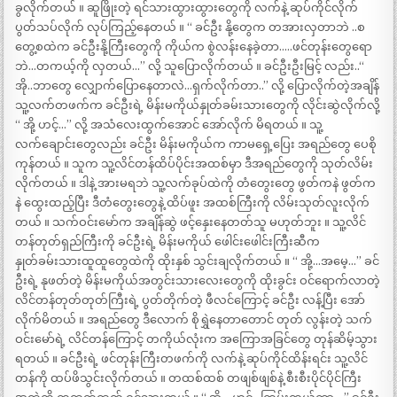
ခွလိုက်တယ် ။ ဆူဖြိုးတဲ့ ရင်သားထွားထွားတွေကို လက်နဲ့ ဆုပ်ကိုင်လိုက်
ပွတ်သပ်လိုက် လုပ်ကြည့်နေတယ် ။ “ ခင်ဦး နို့တွေက တအားလှတာဘဲ ..စ
တွေ့စထဲက ခင်ဦးနို့ကြီးတွေကို ကိုယ်က စွဲလန်းနေခဲ့တာ…..ဖင်တုန်းတွေရော
ဘဲ…တကယ့်ကို လှတယ်…” လို့ သူပြောလိုက်တယ် ။ ခင်ဦးဦးမြင့် လည်း..“
အို..ဘာတွေ လျှောက်ပြောနေတာလဲ…ရှက်လိုက်တာ..” လို့ ပြောလိုက်တဲ့အချိန်
သူ့လက်တဖက်က ခင်ဦးရဲ့ မိန်းမကိုယ်နှုတ်ခမ်းသားတွေကို လိုင်းဆွဲလိုက်လို့
“ အို့ ဟင့်…” လို့ အသံလေးထွက်အောင် အော်လိုက် မိရတယ် ။ သူ့
လက်ချောင်းတွေလည်း ခင်ဦး မိန်းမကိုယ်က ကာမရှေ့ပြေး အရည်တွေ ပေစို
ကုန်တယ် ။ သူက သူ့လိင်တန်ထိပ်ပိုင်းအထစ်မှာ ဒီအရည်တွေကို သုတ်လိမ်း
လိုက်တယ် ။ ဒါနဲ့ အားမရဘဲ သူ့လက်ခုပ်ထဲကို တံတွေးတွေ ဖွတ်ကနဲ ဖွတ်က
နဲ ထွေးထည့်ပြီး ဒီတံတွေးတွေနဲ့ ထိပ်ဖူး အထစ်ကြီးကို လိမ်းသုတ်လူးလိုက်
တယ် ။ သက်ဝင်းမော်က အချိန်ဆွဲ ဖင့်နှေးနေတတ်သူ မဟုတ်ဘူး ။ သူ့လိင်
တန်တုတ်ရှည်ကြီးကို ခင်ဦးရဲ့ မိန်းမကိုယ် ဖေါင်းဖေါင်းကြီးဆီက
နှုတ်ခမ်းသားထူထူတွေထဲကို ထိုးနှစ် သွင်းချလိုက်တယ် ။ “ အို့…အမေ့…” ခင်
ဦးရဲ့ နုဖတ်တဲ့ မိန်းမကိုယ်အတွင်းသားလေးတွေကို ထိုးခွင်း ဝင်ရောက်လာတဲ့
လိင်တန်တုတ်တုတ်ကြီးရဲ့ ပွတ်တိုက်တဲ့ ဖီလင်ကြောင့် ခင်ဦး လန့်ပြီး အော်
လိုက်မိတယ် ။ အရည်တွေ ဒီလောက် စိုရွှဲနေတာတောင် တုတ် လွန်းတဲ့ သက်
ဝင်းမော်ရဲ့ လိင်တန်ကြောင့် တကိုယ်လုံးက အကြောအခြင်တွေ တုန်ဆိမ့်သွား
ရတယ် ။ ခင်ဦးရဲ့ ဖင်တုန်းကြီးတဖက်ကို လက်နဲ့ ဆုပ်ကိုင်ထိန်းရင်း သူ့လိင်
တန်ကို ထပ်ဖိသွင်းလိုက်တယ် ။ တထစ်ထစ် တဖျစ်ဖျစ်နဲ့ စီးစီးပိုင်ပိုင်ကြီး