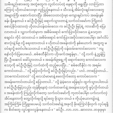
သမီးရည်းစားတွေ အတွဲတွေက လွတ်လပ်တဲ့ နေရာကို ရွေးပြီး လာကြတာ
ကြောင့် ဟိုတယ်လေးမှာ လူပြည့်နေတယ် ။ သီးသန့် အိမ်လုံးချင်းလေးတွေ
အများကြီး ဆောက်ထားပြီး အိမ်လေးတလုံးမှာ ကျောချင်းကပ် အခန်းနှစ်
ခန်း ရှိနေတယ် ။ ခင်ဦးဦးမြင့် ရောက်သွားတာနဲ့ သက်ဝင်းမော်က ကြိုတင်
စောင့်ခိုင်းထားတဲ့ ဟိုတယ်ဝန်ထမ်းလေး က ခင်ဦးဦး မြင့်ရဲ့ ကားဆီကို ပြေး
လာတယ် ။ သူ့လက်ထဲမှာက အစိမ်းရောင် ကော်ပြားဝိုင်းလေး နဲ့ သော့တ
ချောင်း ကိုင် ထားတယ် ။ အစိမ်းရောင် ကော်ပြားအဝိုင်းးလေးပေါ်မှာ အင်္ဂလိပ်
စာလုံးနဲ့ ၆၉ လို့ ရေးထားတယ် ။ ဟိုတယ်အခန်းထဲကို နှစ်ယောက် အတူတူ မ
ဝင်ရလို့ တော်ပါသေးတယ် ။ ခင်ဦးဦးမြင့်ကို ဝန်ထမ်းကောင်လေးက “ ကျ
နော်လိုက်ပြပေးမယ်…စစ်စတီနိုင်းက ဟိုးဖက်အစွန်မှာ…” လို့ လက် နဲ့ ညွှန်ပြ
ပြီး ဦးဆောင် ခေါ်သွားတယ် ။ အခန်း၆၉ရှေ့ကို ရောက်တော့ ကောင်လေးက
သော့ကို ခင်ဦးဦးမြင့် လက်ထဲကို ထည့်ပေးပြီး…“ စစ်စတီနိုင်း က အရမ်း
ကောင်းတယ်….” လို့ ပြောလိုက်လို့ ခင်ဦးဦးမြင့်လည်း..“ ဟင်..ဘာပြောတယ်…
ဘာကောင်းတာလဲ” လို့ လေသံမာမာနဲ့ မေးလိုက်တော့ ကောင်လေးက “
အခန်းကောင်းတယ်လို့ ပြောတာပါ…” လို့ မဲ့မဲ့လေး ဖြေရင်း ထွက်သွားပါတယ်
။ ခင်ဦးဦးမြင့်လည်း တုန်ရီနေတဲ့ လက်တဖက်နဲ့ အခန်းသော့ကို ဖွင့်လိုက်တယ်
။ အခန်းထဲကို ကြည့်လိုက်တော့ သက်ဝင်းမော်ကို ကုတင်ပေါ်မှာ ပက်လက်လှဲ
အိပ်နေတာကို တွေ့လိုက်ရလို့ ရင်တွေ ဖိုသွား တယ် ။ ကိုယ့်ယောကျ်ားနဲ့
အကြိမ်ကြိမ် ကြုံဖူးပေမယ့် သက်ဝင်းမော်နဲ့ အခုလို ခိုးကြောင်ခိုးဝှက် လုပ်ရဖို့
က စိတ်တွေ လှုပ်ရှားလွန်းနေတယ် ။ “ ခင်ဦး…လာ..လာ…ဆာလား..တခုခုမှာ