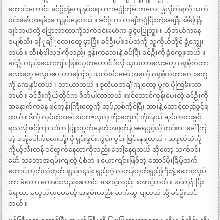
ကောင်းကောင်း ခင်ဦးနဲ့ကျေနပ်စရာ ကာမပွဲကြမ်းကလေး နွှဲလိုက်ရလို့ သက်
ဝင်းမော် အရမ်းကျေနပ်နေတယ် ။ ခင်ဦးက တချီတပွဲပြီးတဲ့အချိန် အိမ်ပြန်
ချင်တယ်လို့ ပြောလာတာကိုသက်ဝင်းမော်က ခွင့်မပြုဘူး ။ ဟိုတယ်ကနေ
စပျစ်သီး ချိ ုချိ ုလေးတွေ မှာပြီး ခင်ဦးပါးစပ်ထဲကို သူကိုယ်တိုင် ခွံ့ကျွေး
တယ် ။ သီးစုံဖါလူဒါကိုလည်း ဇွန်းကလေးနဲ့ ခပ်ပြီး ခင်ဦးကို ခွံ့ကျွေးတယ် ။
ခင်ဦးလည်းယောကျ်ားဖြစ်သူကတောင် ဒီလို ယုယတာလေးတွေ ဂရုစိုက်တာ
လေးတွေ မလုပ်ပေးတာကြောင့် သက်ဝင်းမော် အခုလို ဂရုစိုက်တာလေးတွေ
ကို ကျေနပ်တယ် ။ သာယာတယ် ။ ဒုတိယတချီ ကျတော့ ပွဲက ပိုကြမ်းလာ
တယ် ။ ခင်ဦးကိုယ်တိုင်က စိတ်ပါလာတယ် ။ဖင်ထောင်ကုန်းပေးတဲ့ ခင်ဦးကို
အနောက်ကနေ ဖင်တုန်းကြီးတွေကို ဆုပ်ညှစ်ကိုင်ပြီး အားနဲ့ ဆောင့်ထည့်ခွင့်ရ
တယ် ။ ဒီလို လုပ်တဲ့အခါ ဖင်ဘ=လှလှကြီးတွေကို ကိုင်နယ် ဆုပ်ကစားခွင့်
ရသလို ဖင်ကြားထဲက ပြူးထွက်နေတဲ့ အဖုတ်နဲ့ ခရေပွင့်လို့ တင်စား ခေါ်ကြ
တဲ့ စအိုပေါက်လေးတို့ကို ရှင်းရှင်းကွင်းကွင်း မြင်နေရတယ် ။ အဖုတ်ထဲကို
ကိုယ့်လီးတန် ဝင်ထွက်နေတာကိုလည်း တေါ့နေရတယ် ဆိုတော့ သက်ဝင်း
မော် သဘောအရမ်းကျတဲ့ ပုံစံဘဲ ။ ယောကျ်ားဖြစ်တဲ့ အောင်မိုးခြိမ့်ထက်
တောင် တုတ်လဲတုတ် ရှည်လည်း ရှည်တဲ့ လတန်တုတ်ရှည်ကြီးနဲ့ ဆောင့်လုပ်
တာ ခံရတာ ကောင်းလည်းကောင်း အောင့်လည်း အောင့်တယ် ။ ဖင်ကုန်းပြီး
ခံရ တာ မလွယ်လှပေမယ့် အရမ်းလည်း ဆက်ဆွကျတယ် လို့ ခင်ဦးထင်
တယ် ။