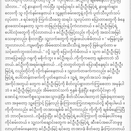
တကယ့်ကို လက်သွက်တဲ့ လူ ..။ “ကိုကိုလေ…ခင်ဦးကို ချစ်မိနေတာ ကြာပြီ
သိလား…” လို့ နားနားကို ကပ်ပြီး သူပြောရင်း ခင်ဦးဦးမြင့်ရဲ့ နားရွက်ဖျား
လေးကို သူ လိုက်နမ်းနေတယ် ။ သူ့နှုတ်ခမ်းတွေနဲ့ လိုက် ပွတ်သီးပွတ်သပ်
လုပ်တာ ..။ ရင်တွေခုံ ကြက်သီးတွေ ထရင်း သူလုပ်တာ ပြောတာတွေကို ခံနေ
နားထောင်နေတော့ သူက တဖြည်းဖြည်းနဲ့ ပိုကဲလာတယ် ။ ခင်ဦးဦးမြင့်ရဲ့
ပေါင်လုံးတွေကို ကိုင်လာတယ် ။ ခင်ဦးဦးမြင့်လည်း ကိုယ့်ကို အထင်အမြင်
သေးမှာလည်း စိုးလာပြီး သူ့လက်တွေကို တွန်းဖယ်ပစ်မိတယ် ။ “ မမြန်လွန်း
ဘူးလားဟင်..ကျမတို့မှာ အိမ်ထောင်အသီးသီးနဲ့ အခုလို ဖြစ်ပျက်တာ မ
သင့်တော်ဘူးထင်တယ်..” လို့ သူ့ကို ပြောလိုက်မိတယ် ။ သူက ခင်ဦးဦးမြင့်
ဘာပြောပြော ဂရုကို မစိုက်ဘူး ။ ခင်ဦးရယ်..ကိုကိုကတော့ ချစ်တာဘဲ သိ
တယ်..ခင်ဦးကိုအရမ်းချစ်တယ် …လို့ တတွတ်တွတ် ပြောဆိုနေရင်း ခင်ဦးဦး
မြင့်ရဲ့ လည်တိုင်ကို လိုက်နမ်းနေတယ် ။ သူ့လက်တဖက်ကလည်း ခင်ဦးဦး
မြင့်ရဲ့ ပေါင်တန်တဖက်ကို ပွတ်နေတယ် ။ သူ့ရဲ့ အပွတ်အသပ် အနမ်း
အကိုင်အတွယ် တွေက ခင်ဦးဦးမြင့်ကို စိတ်လှုပ်ရှားတက်ကြွစေတာ အမှန်ပါ
ဘဲ ။ ခင်ဦးဦးမြင့်လည်း အိမ်ထောင်သက် ၅နှစ် ရှိခဲ့ပြီး နောက်ပိုင်းမှာ ကို
အောင်နဲ့ ကာမကိစ္စသွေးအေးသွားခဲ့ပြီး စိတ်သိပ်မပါတော့ဘဲ ဖြစ်ခဲ့ရတာတွေ
ဟာ အခုတော့ သူ့ကြောင့် ပြန်လည် နိုးကြားထကြွလာရတယ်လို့ ဆိုရပါမယ် ။
ကိုကိုကလည်း ခင်ဦးကို တအားချစ်မိ ခင်ဦးကလည်း ကိုကို့ကို ချစ်မိနေကြပြီ
ဘဲ ဘာလိုသေးလဲ…လို့ပြောပြီး ခင်ဦးဦးမြင့်ရဲ့ပေါင်ကြားကို ထမိန်ပေါ်ကနေ
ကိုင်စမ်းတယ် ။ သူ့လက်ချောင်းတွေက ခင်ဦးဦးမြင့်ရဲ့ ဆီးစပ်အပေါ် တဖွဖွ
လာပွတ်စမ်းနေတော့ ခင်ဦးဦးမြင့် ရင်တွေ တအားခုံ စိတ်တွေ နိုးကြွလာတယ်