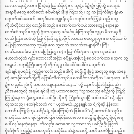
သာယာနေလို့လား ။ ပြီးခဲ့တဲ့ သြင်္ကန်တုံးက သူနဲ့ ခင်ဦးဦးမြင့်တို့ စာရေးမ
အရာရှိမတွေ တော်တော် ခင်မင်ရင်းနှီးခဲ့ကြသည် ။ သူ က သြင်္ကန်မှာ ရုံးမှာ
ရေပက်စင်ဆောက်..စတုဒီသာကျွေးဖို့လုပ် အရမ်းတက်ကြွခဲ့သည် ။ သူ
ကိုယ်တိုင်လည်း လာဦးစီးသည် ။ အောက်လက်ငယ်သားတွေနဲ့ ရောနှော
ဆက်ဆံသည် ။ သူ့ကို ရုံးကလူတွေ ခင်မင်ချစ်ကြသည်။ သူ့မှာ မိသားစု ရှိ
တယ် ကြားပေမယ့် သြင်္ကန်ကို သူနဲ့ လိုက်လာတာ မတွေ့ရဘူး ။ ကေခိုင်သက်
ပြောပြတာကတော့ သူ့မိန်းမက သူ့ထက် အသက်အများကြီး ကြီး
တယ်..အဆင်လည်း မပြေကြဘူး တဲ့ ။ သြင်္ကန်တုံးက သူက လူငယ်တ
ယောက်လိုဘဲ ဂျင်းဘောင်းဘီအပြာ စပို့ရှပ်အပြာနဲ့ ရေဝင်ပက်တာ ။ သူက သူ့
အရွယ် အရာရှိကြီးတွေလို ဘိုက်ပူပူ ပါးဖေါင်းဖေါင်း မဟုတ်ဘဲ
ချပ်ချပ်ရပ်ရပ်နဲ့ ကြည့်ကောင်းသည် ။ ဒါကို ခင်ဦးဦးမြင့် အတူတူ ရေပက်နေ
တဲ့ ကေခိုင်သက်တို့ကို ပြောမိလိုက်သည် ။ ကေခိုင်သက်တို့က “ ဟေ့ဟေ့.. ခင်
ဦးက ညွှန်ချုပ်ကို သဘောကျနေတယ်ဟေ့….” လို့ နောက်ပြောင်ကြသည် ။
ညီအမတွေလို အရမ်း ရင်းနှီးတဲ့ ပဘာကတော့ “သူကလည်း ခင်ဦးကို ကြည့်
ကြည့်နေတာ ဒို့တွေ့တယ်…ခင်ဦး အိုးကို ကြိုက်သွားပြီ ထင်တယ်” လို့ ပြော
လိုက်သည် ။ ကေခိုင်သက် က “ ဟုတ်မယ်..ညွှန်ချုပ်က ငါ့ကိုဆို နဲနဲလေး
တောင် မကြည့်ဘူး..ခင်ဦးရဲ့ အိုးကြောင့်ဘဲ ဖြစ်မယ်”လို့ ထောက်ခံသည် ။
ကေခိုင်သက်က ရင်ပြားဖင်ပြား ပိန်ပိန်လေးလေ ။ ခင်ဦးဦးမြင့်တို့ မုံ့လုံးရေ
ပေါ် လုပ်နေတဲ့နေရာ…ကိုလည်း ခဏခဏ သူလာသည် ။ ခင်ဦးဦးမြင့်ကို
စိုက်စိုက် ကြည့်ခဲ့တာတွေကို ကေခိုင်သက်နဲ့ပဘာတို့ သတိထားမိကြသည် ။