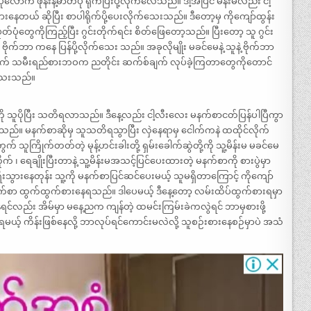
ပုံလောက် ဖုန်းနဲ့ဓာတ်ပုံ ရိုက်ပြီးပို့လိုက်လေသည်။ ဒါ့အပြင် မိန်းမလည်း ငါ့
ယ် ဆိုပြီး စာပါရိုက်ပို့ပေးလိုက်သေးသည်။ ဒီတော့မှ ကိုကျော်ထွန်း
ုံတွေကိုကြည့်ပြီး ဂွင်းတိုက်ရင်း စိတ်ဖြေတော့သည်။ ပြီးတော့ သူ ဂွင်း
ိုက်ဘာ ကနေ ပြန်ပို့လိုက်သေး သည်။ အခုလိုမျိုး မခင်မေနဲ့ သူနဲ့ ဗိုက်ဘာ
်ယောက် သမီးရည်စားဘဝက ညတိုင်း ဆက်စ်ချက် လုပ်ခဲ့ကြတာတွေကိုတောင်
ဲ့သေးသည်။
သူကို သူပိုပြီး သတိရလာသည်။ ဒီနေ့လည်း ငါ့လီးလေး မနက်စာငတ်ပြန်ပါပြီကွာ
။ မနက်စာဆိုမှ သူသတိရသွာပြီး လှဲနေရာမှ ငေါက်ကနဲ ထထိုင်လိုက်
က် သူကြိုက်တတ်တဲ့ မုန့်ဟင်းခါးတို့ ရှမ်းခေါက်ဆွဲတို့ကို သူ့မိန်းမ မခင်မေ
၊ ရေချိုးပြီးတာနဲ့ သူ့မိန်းမအသင့်ပြင်ပေးထားတဲ့ မနက်စာကို စားပွဲမှာ
ခရီးသွားနေတုန်း သူ့ကို မနက်စာပြင်ဆင်ပေးမယ့် သူမရှိတာကြောင့် ကိုကျော်
်စာ ထွက်ထွက်စားနေရသည်။ ဒါပေမယ့် ဒီနေ့တော့ လမ်းထိပ်ထွက်စားရမှာ
ရင်လည်း အိမ်မှာ မနေ့ညက ကျန်တဲ့ ထမင်းကြမ်းခဲကလွဲရင် ဘာမှစားဖို့
ာချရမယ့် ကိန်းဖြစ်နေလို့ ဘာလုပ်ရင်ကောင်းမလဲလို့ သူစဉ်းစားနေစဉ်မှာပဲ အသံ