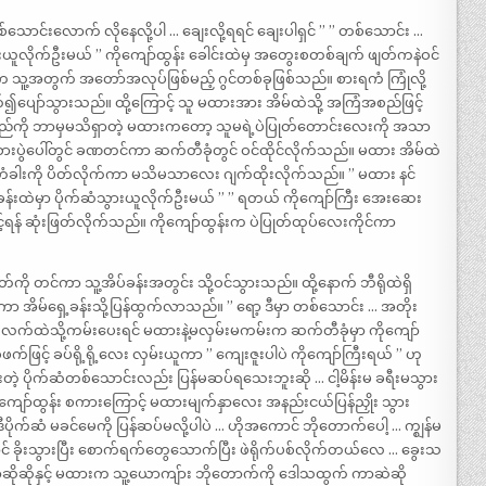
ောင်းလောက် လိုနေလို့ပါ … ချေးလို့ရရင် ချေးပါရှင် ” ” တစ်သောင်း …
ိုက်ဦးမယ် ” ကိုကျော်ထွန်း ခေါင်းထဲမှ အတွေးစတစ်ချက် ဖျတ်ကနဲဝင်
 သူ့အတွက် အတော်အလုပ်ဖြစ်မည့် ဂွင်တစ်ခုဖြစ်သည်။ စားရကံ ကြုံလို့
တ်၍ပျော်သွားသည်။ ထို့ကြောင့် သူ မထားအား အိမ်ထဲသို့ အကြံအစည်ဖြင့်
ံအစည်ကို ဘာမှမသိရှာတဲ့ မထားကတော့ သူမရဲ့ပဲပြုတ်တောင်းလေးကို အသာ
က စားပွဲပေါ်တွင် ခဏတင်ကာ ဆက်တီခုံတွင် ဝင်ထိုင်လိုက်သည်။ မထား အိမ်ထဲ
ှေ့တံခါးကို ပိတ်လိုက်ကာ မသိမသာလေး ဂျက်ထိုးလိုက်သည်။ ” မထား နင်
ါ့အခန်းထဲမှာ ပိုက်ဆံသွားယူလိုက်ဦးမယ် ” ” ရတယ် ကိုကျော်ကြီး အေးဆေး
ာင့်ရန် ဆုံးဖြတ်လိုက်သည်။ ကိုကျော်ထွန်းက ပဲပြုတ်ထုပ်လေးကိုင်ကာ
တ်ထုတ်ကို တင်ကာ သူ့အိပ်ခန်းအတွင်း သို့ဝင်သွားသည်။ ထို့နောက် ဘီရိုထဲရှိ
ကာ အိမ်ရှေ့ခန်းသို့ပြန်ထွက်လာသည်။ ” ရော့ ဒီမှာ တစ်သောင်း … အတိုး
ထားလက်ထဲသို့ကမ်းပေးရင် မထားနဲ့မလှမ်းမကမ်းက ဆက်တီခုံမှာ ကိုကျော်
်ဖြင့် ခပ်ရို့ရို့လေး လှမ်းယူကာ ” ကျေးဇူးပါပဲ ကိုကျော်ကြီးရယ် ” ဟု
ေးထားတဲ့ ပိုက်ဆံတစ်သောင်းလည်း ပြန်မဆပ်ရသေးဘူးဆို … ငါ့မိန်းမ ခရီးမသွား
ုကျော်ထွန်း စကားကြောင့် မထားမျက်နှာလေး အနည်းငယ်ပြန်ညှိုး သွား
ိုက်ဆံ မခင်မေကို ပြန်ဆပ်မလို့ပါပဲ … ဟိုအကောင် ဘိုတောက်ပေါ့ … က္ဈန်မ
အောင် ခိုးသွားပြီး စောက်ရက်တွေသောက်ပြီး ဖဲရိုက်ပစ်လိုက်တယ်လေ … ခွေးသ
ဆိုဆိုနှင့် မထားက သူ့ယောကျ်ား ဘိုတောက်ကို ဒေါသထွက် ကာဆဲဆို