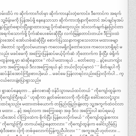
့လမ်းထိပ် က ဆိုက်ကားဂိတ်မှာ ဆိုက်ကားနင်းတဲ့ကောင်။ ဒီကောင်က အရက်
သူ့မိန်းမကို ပြန်အပ်ဖို့ နေနေသာသာ ဆိုက်ကားအုံနာကိုတောင် အပ်ချင်မှအပ်
ပဲပြုတ်ရောင်းပြီးရှာထားသမျှ ပိုက်ဆံတွေလည်း ဒင်းလက်ချက်နဲ့ပြောင်တာ
ရရင် အရက်သောက်ဖို့ ပိုက်ဆံပေးစမ်းဆိုပြီး လက်ဖြန့်တောင်းတယ်။ ဒီကြားထဲ
္ဘကြားအောင် အော်ဟစ်ဆဲဆိုပြီး စောက်ပြဿနာကရှာသေးတာ။ မထားခမျာ
ါတောင် သူတို့လင်မယားမှာ ကလေးမရှိလို့တော်သေး။ ကလေးသာရှိရင် မ
မခင်မေကို အကြွေးပြန်ဆပ်မယ့်ပိုက်ဆံ ဘိုတောက်က ခိုးပြီး ဖဲရိုက်
်ထွန်းရှေ့မှာ ဆဲဆိုနေတာ။ ” ကဲပါ မထားရယ် … တော်တော့ … နင့်ယောကျ်ား
 အကြွေးရယ် ဒီလအကြွေးရယ် နင် ဘယ်လိုလုပ်မှာလဲ ” ” စိတ်ချပါ ကို
 ဆပ်နိုင်အောင်ကြိုးစားပါ့မယ် … မခင်မေ ပြန်လာရင်လည်းပြောလိုက်ပါ … က္
ှာငယ်လေးနဲ့ပြောရှာသည်။
 ရှာဆပ်နေရတာ … နှစ်လစာဆို ဝန်ပိသွားမယ်ထင်တယ် ” ကိုကျော်ထွန်းက
ကျော်ကြီးရယ် ” ဟုဆိုကာ နှုတ်ခမ်းလေးကို ကိုက်ပြီး ခေါင်းလေးငုံ့သွား
မလိုတောင်ထင်ရသည်။ မထားတစ်ယောက် တဖြည်းဖြည်းနဲ့တော့ သူ့အကွက်ထဲဝင်လာ
ါလား မထား … နင့် အရင်လက အကြွေးရော အခု ဒီလ အကြွေးပါ ဆပ်ရမယ့်
မ မသိအောင် ငါကြားထဲက စိုက်ပြီး ပြန်ပေးလိုက်မယ် ” ကိုကျော်ထွန်းစကား
 ” ကိုကျော်ကြီး တကယ်ပြောနေတာလား ” ကိုကျော်ထွန်းက ခေါင်းညိမ့်ပြ
အဲ့ဒီအစား ငါ့ကို တစ်ခုလောက်ပြန်ကူညီပါလား ” ” အကူအညီ ဟုတ်လား …