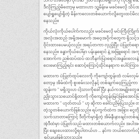
ဘက် တံခါးဝမှာ ပိုက်ဆံ ၂၀၀ တန်တစ်ရွက်ကို ကိုင်၍ 
ဒီလိုကြည့်မိတော့မှ မထားဟာ သူ့မိန်းမ မခင်မေလို သိ
ပျော်ရှုပျော်ရှိတဲ့ မိန်းကလေးတစ်ယောက်လို့တွေးထင
နေသည်။
ကိုယ်လုံးကိုယ်ပေါက်ကလည်း မခင်မေလို မင်းကြီးကြိုက်ပ
အလုံးအထည် အမို့အမောက် အဝေ့အဝိုက်တွေက ရှိသင့်သလောက
ဝိုင်းထားပေမယ့်လည်း အရပ်တကာ လှည့်ပြီး ပဲပြုတ်ရောင
နေသည်။ ခန္ဓာကိုယ်ပေါ်မှာ ပန်းနုရောင် နဲ့ အဖြူရော
အောက်က ညစ်ထပ်ထပ် ထဘီနက်ပြာရောင်အနွမ်းလေးနဲ့ တ
ငေးမောကြည့်ရင်း ဆောင့်ကြောင့်ထိုင်နေရာက ပေါင်က
မထားက ပဲပြုတ်ထုပ်လေးကို ကိုကျော်ထွန်းထံ လမ်းလှမ်းပ
တော့မှ အိမ်ထဲကို စူးစမ်းသလိုနှင့် တစ်ချက်ဝေ့ကြည့်က
ထွန်းက ” မရှိဘူးဟ ငါ့သားကိုခေါ်ပြီး နယ်ကအမျိုးတ
ညှိုးသွားသယောင်ရှိတာကို ကိုကျော်ထွန်းမြင်ဖြစ်အောင်
မထားက ” ဟုတ်တယ် ” ဟု ဆိုကာ ခေါင်းညိမ့်ပြသည်။ တကယ
တဲ့သူတစ်ယောက်ဖြစ်သည်။ ရပ်ကွက်ထဲက အခြား ငွေတိုးချ
သက်သာတာကြောင့် ဒီတိုက်မှာရှိတဲ့ အိမ်နီးနားချင်းတစ်
အဲ့ဒီထဲမှာ ပဲပြုတ်သည် မထားတစ်ယောက်လည်း အပါအဝင်ဖြစ
ပြီး ချေးပေးထားလို့ရပါတယ်ဟ … နင်က ဘယ်လောက်လိုချ
ရွှင်ပျပျဖြစ်သွားသည်။