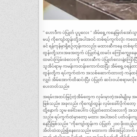
” ဟောဒီက ပဲပြုတ် ပူပူလေး ” အိမ်ရှေ့ကနေဖြတ်အော်
မယ့် ကိုကျော်ထွန်းတို့အပါအဝင် တစ်ရပ်ကွက်လုံး ကတော့
ခင် ရန်ကုန်မှာရှိစဉ်တုန်းကလည်း မထားဆီကနေ တစ်ရက်ခ
ထွန်းတို့သားအဖအတွက် ပဲပြုတ်နဲ့ ထမင်း ကြော်က္ဈေးနေ
ထမင်းကြမ်းခဲလေးကို မထားဆီက ပဲပြုတ်လေးနဲ့ကြော်ပြီ
သူအိပ်ရာမှ ကမန်းကတန်းကောက်ထပြီး အိမ်ရှေ့ဝရန်တာ
ထွန်းတို့က ရပ်ကွက်ထဲက အသစ်ဆောက်ထားတဲ့ ကန်ထရိုက်တိ
လျှင် အိမ်အောက်ထိဆင်းပြီး ပဲပြုတ် ဆင်းဝယ်စရာမလိ
ပေးတတ်သည်။
အရမ်းအထပ်မြင့်တဲ့အိမ်တွေက လှမ်းမှာတဲ့အခါမျိုးမှ အပ
ဖြစ်သည်။ အခုလည်း ကိုကျော်ထွန်း လှမ်းခေါ်လိုက်တ
ထို့နောက် သူမ ခေါင်းပေါ်က ပဲပြုတ်တောင်းလေးကို အ
သည်။ ရပ်ကွက်ထဲမှာတော့ မထား အပါအဝင် ပတ်ဝန်းကျင်
နေပြီဖြစ်သည်။ “ကိုကျော်ထွန်းက ပဲပြုတ် ၂၀၀ ဖိုးထည့
အိတ်ထဲထည့်၍နေလေသည်။ မထားက အိမ်အပြင်ဘက် တံခါး