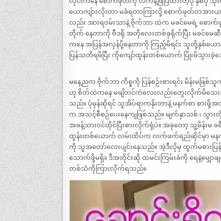
လိုင်းကနေ စောက်ဖုတ်ကို လက်နဲ့ဖြဲပြထားတဲ့ပုံ နှစ်ပုံ သုံး
ယောကျ်ားလိုးတာ မခံရတာကြာလို့ စောက်ဖုတ်တအားယားနေတ
လည်း အားရဝမ်းသာနဲ့ ဗိုက်ဘာ ထဲက မခင်မေရဲ့ စောက်ဖုတ်ပ
တိုက် နေတာကို ဗီဒရို အတိုလေးတစ်ခုရိုက်ပြီး မခင်မေဆီ ဗ
ကနေ အပြန်အလှန်ပို့နေတာကို ကြည့်မိရင်း သူတို့နှစ
ပြန်သတိရမိပြီး ကိုကျော်ထွန်းတစ်ယောက် ပြုံးမိသွားခ
မနေ့ညက ဗိုက်ဘာ ကိစ္စကို ပြန်စဉ်းစားရင်း မိန်းမဖြစ်
ဟု စိတ်ထဲကနေ မချိတင်ကဲလေးလည်းတွေးလိုက်မိသေးသည်
သည်။ ပုံမှန်ဆိုရင် သူအိပ်ရာကနိုးတာနဲ့ မနက်စာ စားဖို့အတွ
က အသင့်စီစဉ်ပေးနေကျဖြစ်သည်။ မျက်နှာသစ် ၊ သွားတိုက် 
အခန့်သားဝင်ထိုင်ပြီးစားလိုက်ရုံပဲ။ အခုတော့ သူ့မိန်းမ 
ထွန်းတစ်ယောက် လမ်းထိပ်က လက်ဖက်ရည်ဆိုင်မှာ မနက
ကို သူအတော်လေးပျင်းနေသည်။ အဲ့ဒီလိုမှ ထွက်မစားပြန်
သောက်ဖို့မရှိ။ ဒီအတိုင်းဆို ထမင်းကြမ်းခဲကို ရေနဲ့မျှေ
တစ်သံကိုကြားလိုက်ရသည်။