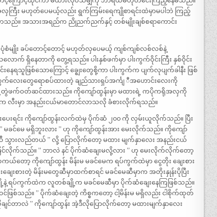
ဆောင့်ကြောင့်ထိုင်ကာ မထားလုပ်သမျှကို ဘာရယ်မဟုတ်ငေးကြည့်နေမိသည်။
ပ်အလှကြီး မဟုတ်ပေမယ့်လည်း ရွက်ကြမ်းရေကျိုစာရင်းထဲမှာမပါဘဲ ကြည့်
်မိလာသည်။ အသားအရည်က ညိုညက်ညက်နှင့် တစ်မျိုးချစ်စရာကောင်း
ုံစံမျိုး ခပ်တောင့်တောင့် မဟုတ်လှပေမယ့် ကျစ်ကျစ်လစ်လစ်နဲ့
် ရှိနေတာကို တွေ့ရသည်။ ပါးနှစ်ဖက်မှာ ပါးကွက်ဝိုင်းကြီး နှစ်ဝိုင်း
်းနေရသူဖြစ်သောကြောင့် ခ္ဈေးတွေစို့ကာ ပါးကွက်က ပျက်လုပျက်ခါနီး ဖြစ်
င် အကွက်လေးတွေရောစပ်ထားတဲ့ ချည်သားရှပ်အင်္ကျ ီအဟောင်းလေးကို
ွဲဖက်ဝတ်ဆင်ထားသည်။ ကိုကျော်ထွန်းမှာ မထားရဲ့ ကပိုကရိုအလှကို
ြားက လီးမှာ အနည်းငယ်မာတောင်လာသလို ခံစားလိုက်ရသည်။
ေးရင်း ကိုကျော်ထွန်းလက်ထဲမှ ပိုက်ဆံ ၂၀၀ ကို လှမ်းယူလိုက်သည်။ ပြီး
ာ ” မခင်မေ မရှိဘူးလား ” ဟု ကိုကျော်ထွန်းအား မေးလိုက်သည်။ ကိုကျော်
ွေဆီ သွားလည်တယ် ” လို့ ပြောလိုက်တော့ မထား မျက်နှာလေး အနည်းငယ်
မြင်လိုက်သည်။ ” ဘာလဲ နင် ပိုက်ဆံချေးမလို့လား ” ဟု မေးလိုက်လိုက်တော့
်တော့ ကိုကျော်ထွန်း မိန်းမ မခင်မေက ရပ်ကွက်ထဲမှာ ငွေတိုး ချေးစား
ေးစားတဲ့ မိန်းမတွေဆီမှာထက်စာရင် မခင်မေဆီမှာက အတိုးနှုန်းပိုပြီး
ချို့နဲ့ ရပ်ကွက်ထဲက လူတစ်ချို့က မခင်မေဆီမှာ ပိုက်ဆံချေးနေကြဖြစ်သည်။
်သည်။ ” ပိုက်ဆံချေးတဲ့ ကိစ္စကတော့ ငါ့မိန်းမ မရှိလည်း ငါစိုက်ထုတ်
င်တာလဲ ” ကိုကျော်ထွန်း အဲ့ဒီလိုပြောလိုက်တော့ မထားမျက်နှာလေး