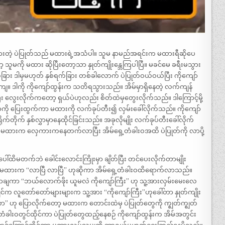
သွားတဲ့ ပဲပြုတ်သည် မထားရဲ့အသံပါ။ သူမ နာမည်အရင်းက မထားရီဆိုပေ
 သူမကို မထား ဆိုပြီးတော့သာ နှုတ်ကျိုးန္ဘေကြပါပြီ။ မခင်မေ ခရီးမသွား
ြား ဒါမှမဟုတ် နှစ်ရက်ခြား တစ်ခါလောက် ပဲပြုတ်ဝယ်ဝယ်ပြီး ကိုကျော်
ကျ။ ဒါကို ကိုကျော်ထွန်းက သတိရသွားသည်။ အိမ်မှာရှိနေတဲ့ လက်ကျန်
း လွေးလိုက်ကတော့ ရှယ်ပဲဟုလည်း စိတ်ထဲမှတွေးလိုက်သည်။ ဒါကြောင့်မို့
ကို ပြေးထွက်ကာ မထားကို လက်ခုပ်တီး၍ လှမ်းခေါ်လိုက်သည်။ ကိုကျော်
ုက် နှစ်လွှာမှာနေထိုင်ခြင်းသည်။ အခုလိုမျိုး လက်ခုပ်တီးခေါ်လိုက်
ု။ မထားက လှေကားကနေတက်လာပြီး အိမ်ရှေ့တံခါးဝအထိ ပဲပြုတ်ကို လာပို့
ေါ်ထိမတက်ဘဲ ခေါင်းလောင်းကြိုးမှာ ချိတ်ပြီး တင်ပေးလိုက်တာမျိုး
ော့ မထားက “လာပြီ လာပြီ” ဟုဆိုကာ အိမ်ရှေ့တံခါးဝထိရောက်လာသည်။
သာချကာ “ဘယ်လောက်ဖိုး ယူမလဲ ကိုကျော်ကြီး” ဟု သူ့အားလှမ်းမေးလေ
က လူတော်တော်များများက သူ့အား “ကိုကျော်ကြီး”ဟုခေါ်တာ နှုတ်ကျိုး
်ဟာ” ဟု ပြောလိုက်တော့ မထားက တောင်းထဲမှ ပဲပြုတ်တွေကို က္ဈတ်က္ဈတ်
ဝတွင်ထိုင်ကာ ပဲပြုတ်တွေထည့်နေစဉ် ကိုကျော်ထွန်းက အိမ်အတွင်း