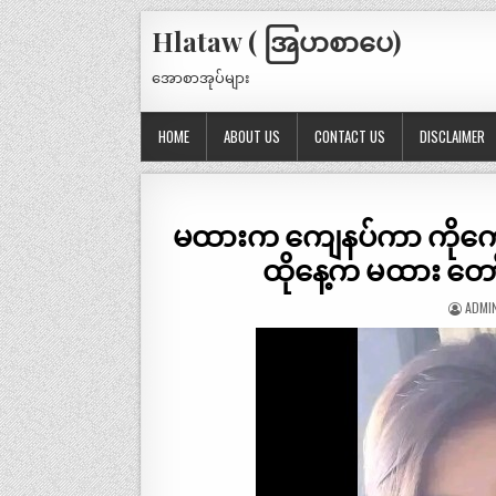
Hlataw ( အြပာစာပေ)
အောစာအုပ်များ
HOME
ABOUT US
CONTACT US
DISCLAIMER
မထားက ကျေနပ်ကာ ကိုကျော်ထွ
ထိုနေ့က မထား တော်တ
ADMI