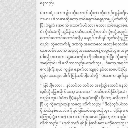
နေသည်။
မထားရဲ့ ယောကျ်ား ဘိုတောက်ဆိုတာ ကိုကျော်ထွန်းတို
သမား ၊ ဖဲသမားဆိုတော့ တစ်နေ့တစ်နေ့ရသမျှ ပိုက်ဆံကို 
ပြီး ဖဲရိုက် ၊ အရက် သောက်ပစ်တာ။ မထား တစ်နေ့တစ်နေ့
ပဲ။ ပိုက်ဆံကို သူ့မိန်းမ မသိအောင် ခိုးတယ်။ ခိုးလို့မ
ကောင်းကောင်းတောင်းလို့မှ မရရင် တစ်ရပ်ကွက်လုံး
လည်း ဘိုတောက်ရဲ့ ဒဏ်ကို အတော်လေးတော့ခံရတယ်။ ဒ
ထားတစ်ယောက် အခုလိုအနေအထားနဲ့ မလွယ်ဘူး။ အခုလည်း 
ပစ်လို့ မထားက သူ့ယောကျ်ား ကိုဒေါသထွက်ပြီး ကိုကျော
အကြောင်း ငါ မသိတာလည်းမဟုတ်ဘူး … ဒီတော့ အရင်လက
ကျော်ကြီးရယ် က္ဈန်မ နောက်လကျရင် နှစ်လစာပေါင်းပြီး
ဈန်မ သေချာပေါက် ပြန်ဆပ်ပါ့မယ်လို့ ” မထားက မျက်န
” ဖြစ်ပါ့မလား … နင်တစ်လ တစ်လ အကြွေးတောင် မနည်း
အဲ့ဒီလိုပြောလိုက်တော့ မထားက ” ဘယ်တတ်နိုင်ပါ့မလဲ ကို
သည်။ သူမ ပုံစံက ငိုမဲ့မဲ့နှင့် အခုပဲထပြီး ငိုတော့
ပြီ ဟု ကိုကျော်ထွန်းကတွေးလိုက်သည်။ ” ဒီလိုလုပ်ပ
ပိုက်ဆံနှစ်သောင်းကို နင်ပြန်ဆပ်စရာမလိုဘူး … ငါ့မိန်း
ကြောင့် ငုံ့ထားတဲ့ မထား မျက်နှာလေး ပြန်မော့လာသည်။
လိုက်သည်။ ” ဟုတ်တယ် နင် ပြန်ဆပ်စရာ မလိုတော့ဘူး 