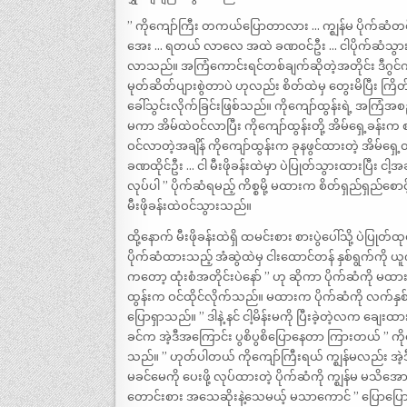
” ကိုကျော်ကြီး တကယ်ပြောတာလား … က္ဈန်မ ပိုက်ဆံတစ်သ
အေး … ရတယ် လာလေ အထဲ ခဏဝင်ဦး … ငါပိုက်ဆံသွားယူလ
လာသည်။ အကြံကောင်းရင်တစ်ချက်ဆိုတဲ့အတိုင်း ဒီဂွင်က
မုတ်ဆိတ်ပျားစွဲတာပဲ ဟုလည်း စိတ်ထဲမှ တွေးမိပြီး ကြိ
ခေါ်သွင်းလိုက်ခြင်းဖြစ်သည်။ ကိုကျော်ထွန်းရဲ့ အကြ
မကာ အိမ်ထဲဝင်လာပြီး ကိုကျော်ထွန်းတို့ အိမ်ရှေ့ခန်း
ဝင်လာတဲ့အချိန် ကိုကျော်ထွန်းက ခုနဖွင်ထားတဲ့ အိမ်ရ
ခဏထိုင်ဦး … ငါ မီးဖိုခန်းထဲမှာ ပဲပြုတ်သွားထားပြီး င
လုပ်ပါ ” ပိုက်ဆံရမည့် ကိစ္စမို့ မထားက စိတ်ရှည်ရှည်စေ
မီးဖိုခန်းထဲဝင်သွားသည်။
ထို့နောက် မီးဖိုခန်းထဲရှိ ထမင်းစား စားပွဲပေါ်သို့ ပဲပြု
ပိုက်ဆံထားသည့် အံဆွဲထဲမှ ငါးထောင်တန် နှစ်ရွက်ကို ယူ
ကတော့ ထုံးစံအတိုင်းပဲနော် ” ဟု ဆိုကာ ပိုက်ဆံကို မ
ထွန်းက ဝင်ထိုင်လိုက်သည်။ မထားက ပိုက်ဆံကို လက်နှစ်ဖက
ပြောရှာသည်။ ” ဒါနဲ့ နင် ငါ့မိန်းမကို ပြီးခဲ့တဲ့လက ချ
ခင်က အဲ့ဒီအကြောင်း ပွစိပွစိပြောနေတာ ကြားတယ် ” ကိ
သည်။ ” ဟုတ်ပါတယ် ကိုကျော်ကြီးရယ် က္ဈန်မလည်း အဲ့ဒီပ
မခင်မေကို ပေးဖို့ လုပ်ထားတဲ့ ပိုက်ဆံကို က္ဈန်မ မသိ
တောင်းစား အသေဆိုးနဲ့သေမယ့် မသာကောင် ” ပြောပြော