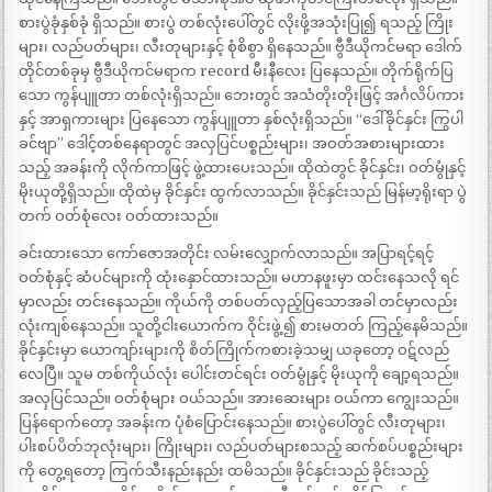
စားပွဲခုံနှစ်ခုံ ရှိသည်။ စားပွဲ တစ်လုံးပေါ်တွင် လိုးဖို့အသုံးပြု၍ ရသည့် ကြိုး
များ၊ လည်ပတ်များ၊ လီးတုများနှင့် စုံစိစွာ ရှိနေသည်။ ဗွီဒီယိုကင်မရာ ဒေါက်
တိုင်တစ်ခုမှ ဗွီဒီယိုကင်မရာက record မီးနီလေး ပြနေသည်။ တိုက်ရိုက်ပြ
သော ကွန်ပျူတာ တစ်လုံးရှိသည်။ ဘေးတွင် အသံတိုးတိုးဖြင့် အင်္ဂလိပ်ကား
နှင့် အာရှကားများ ပြနေသော ကွန်ပျူတာ နှစ်လုံးရှိသည်။ “ဒေါ်ခိုင်နှင်း ကြွပါ
ခင်ဗျာ” ဒေါင့်တစ်နေရာတွင် အလှပြင်ပစ္စည်းများ၊ အဝတ်အစားများထား
သည့် အခန်းကို လိုက်ကာဖြင့် ဖွဲ့ထားပေးသည်။ ထိုထဲတွင် ခိုင်နှင်း၊ ဝတ်မွုံနှင့်
မိုးယုတို့ရှိသည်။ ထိုထဲမှ ခိုင်နှင်း ထွက်လာသည်။ ခိုင်နှင်းသည် မြန်မာ့ရိုးရာ ပွဲ
တက် ဝတ်စုံလေး ဝတ်ထားသည်။
ခင်းထားသော ကော်ဇောအတိုင်း လမ်းလျှောက်လာသည်။ အပြာရင့်ရင့်
ဝတ်စုံနှင့် ဆံပင်များကို ထုံးနှောင်ထားသည်။ မဟာနဖူးမှာ ထင်းနေသလို ရင်
မှာလည်း တင်းနေသည်။ ကိုယ်ကို တစ်ပတ်လှည့်ပြသောအခါ တင်မှာလည်း
လုံးကျစ်နေသည်။ သူတို့ငါးယောက်က ဝိုင်းဖွဲ့၍ စားမတတ် ကြည့်နေမိသည်။
ခိုင်နှင်းမှာ ယောကျာ်းများကို စိတ်ကြိုက်ကစားခဲ့သမျှ ယခုတော့ ဝဋ်လည်
လေပြီ။ သူမ တစ်ကိုယ်လုံး ပေါင်းတင်ရင်း ဝတ်မွုံနှင့် မိုးယုကို ချော့ရသည်။
အလှပြင်သည်။ ဝတ်စုံများ ဝယ်သည်။ အားဆေးများ ဝယ်ကာ ကျွေးသည်။
ပြန်ရောက်တော့ အခန်းက ပုံစံပြောင်းနေသည်။ စားပွဲပေါ်တွင် လီးတုများ၊
ပါးစပ်ပိတ်ဘုလုံးများ၊ ကြိုးများ၊ လည်ပတ်များစသည့် ဆက်စပ်ပစ္စည်းများ
ကို တွေ့ရတော့ ကြက်သီးနည်းနည်း ထမိသည်။ ခိုင်နှင်းသည် ခိုင်းသည့်