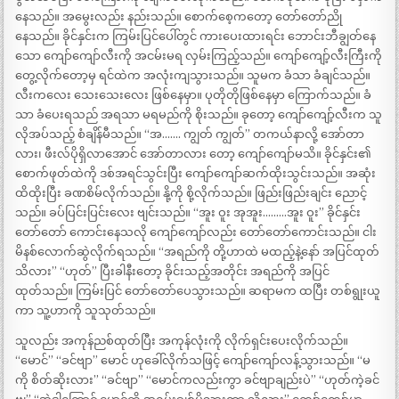
နေသည်။ အမွေးလည်း နည်းသည်။ စောက်စေ့ကတော့ တော်တော်ညို
နေသည်။ ခိုင်နှင်းက ကြမ်းပြင်ပေါ်တွင် ကားပေးထားရင်း ဘောင်းဘီချွတ်နေ
သော ကျော်ကျော်လီးကို အငမ်းမရ လှမ်းကြည့်သည်။ ကျော်ကျော့်လီးကြီးကို
တွေ့လိုက်တော့မှ ရင်ထဲက အလုံးကျသွားသည်။ သူမက ခံသာ ခံချင်သည်။
လီးကလေး သေးသေးလေး ဖြစ်နေမှာ။ ပုတိုတိုဖြစ်နေမှာ ကြောက်သည်။ ခံ
သာ ခံပေးရသည် အရသာ မရမည်ကို စိုးသည်။ ခုတော့ ကျော်ကျော့်လီးက သူ
လိုအပ်သည့် စံချိန်မီသည်။ “အ……. ကျွတ် ကျွတ်” တကယ်နာလို့ အော်တာ
လား၊ ဖီးလ်ပိုရှိလာအောင် အော်တာလား တော့ ကျော်ကျော်မသိ။ ခိုင်နှင်း၏
စောက်ဖုတ်ထဲကို ဒစ်အရင်သွင်းပြီး ကျော်ကျော်ဆက်ထိုးသွင်းသည်။ အဆုံး
ထိထိုးပြီး ခဏစိမ်လိုက်သည်။ နို့ကို စို့လိုက်သည်။ ဖြည်းဖြည်းချင်း ညောင့်
သည်။ ခပ်ပြင်းပြင်းလေး ဗျင်းသည်။ “အူး ဝူး အုအူး………အူး ဝူး” ခိုင်နှင်း
တော်တော် ကောင်းနေသလို ကျော်ကျော်လည်း တော်တော်ကောင်းသည်။ ငါး
မိနစ်လောက်ဆွဲလိုက်ရသည်။ “အရည်ကို တို့ဟာထဲ မထည့်နဲ့နော် အပြင်ထုတ်
သိလား” “ဟုတ်” ပြီးခါနီးတော့ ခိုင်းသည့်အတိုင်း အရည်ကို အပြင်
ထုတ်သည်။ ကြမ်းပြင် တော်တော်ပေသွားသည်။ ဆရာမက ထပြီး တစ်ရွုးယူ
ကာ သူ့ဟာကို သူသုတ်သည်။
သူလည်း အကုန်ညစ်ထုတ်ပြီး အကုန်လုံးကို လိုက်ရှင်းပေးလိုက်သည်။
“မောင်” “ခင်ဗျာ” မောင် ဟုခေါ်လိုက်သဖြင့် ကျော်ကျော်လန့်သွားသည်။ “မ
ကို စိတ်ဆိုးလား” “ခင်ဗျာ” “မောင်ကလည်းကွာ ခင်ဗျာချည်းပဲ” “ဟုတ်ကဲ့ခင်