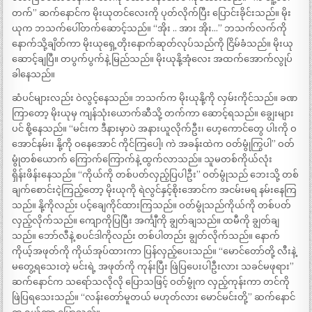
တက်” ဆက်နောင်က မိုးယုတင်လေးကို ပုတ်လိုက်ပြီး ပြောင်းခိုင်းသည်။ မိုး
ယုက ဘသက်ပေါ်တက်ဆောင့်သည်။ “အိုး .. အား အိုး…” ဘသက်လက်ကို
နောက်သို့ချိတ်ကာ မိုးယုရှေ့တိုးနောက်ဆုတ်လုပ်သည်ကို ငြိမ်ခံသည်။ မိုးယု
ဆောင့်ချပြီ။ တပွက်ပွက်နဲ့ မြည်သည်။ မိုးယုနို့အုံလေး အထက်အောက်လွုပ်
ခါနေသည်။
ဆံပင်များလည်း ဝဲလွင့်နေသည်။ ဘသက်က မိုးယုနို့ကို လှမ်းကိုင်သည်။ ခဏ
ကြာတော့ မိုးယုမှ ကျန်သုံးယောက်ဆီသို့ တက်ကာ ဆောင့်ရသည်။ ချွေးများ
ပင် စို့နေသည်။ “မင်းက ဒီနားမှာပဲ အနားယူလိုက်ဦး၊ ဟေ့ကောင်တွေ ပါးကို ဝ
အောင်နမ်း၊ နို့ကို ဝနေအောင် ကိုင်ကြပေါ့၊ ကဲ အခန်းထဲက ဝတ်မွုံကြွပါ” ဝတ်
မွုံတစ်ယောက် ကြောက်ကြောက်နဲ့ ထွက်လာသည်။ သူမတစ်ကိုယ်လုံး
ရှိန်းဖိန်းနေသည်။ “ကိုယ်ကို တစ်ပတ်လှည့်ပြပါဦး” ဝတ်မွုံသည် ဘေးသို့ တစ်
ချက်စောင်းငဲ့ကြည့်တော့ မိုးယုကို ရဲလွင်နှင့်စိုးအောင်က အငမ်းမရ နမ်းနေကြ
သည်။ နို့ကိုလည်း ပင့်ချေကိုင်ထားကြသည်။ ဝတ်မွုံသည်ကိုယ်ကို တစ်ပတ်
လှည့်လိုက်သည်။ ကျောကိုပြပြီး အင်္ကျီကို ချွတ်ချသည်။ ထမီကို ချွတ်ချ
သည်။ ဘော်လီနဲ့ စပင်ဒါကိုလည်း တစ်ပါတည်း ချွတ်လိုက်သည်။ နောက်
ကိုယ့်အဖုတ်ကို ကိုယ်အုပ်ထားကာ ပြန်လှည့်ပေးသည်။ “မောင်တော်တို့ လီးနဲ့
မတွေ့ရသေးတဲ့ မင်းရဲ့ အဖုတ်ကို ကုန်းပြီး ဖြဲပြပေးပါဦးလား သခင်မဖုရား”
ဆက်နောင်က သရော်သလိုလို ပြောသဖြင့် ဝတ်မွုံက လှည့်ကုန်းကာ တင်ကို
ဖြဲပြရသေးသည်။ “လန်းတော်မူတယ် မဟုတ်လား မောင်မင်းတို့” ဆက်နောင်