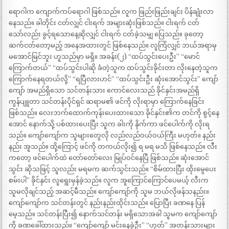
ရောဂါက ကျောက်ကပ်ရောဂါ ဖြစ်သည်။ လူက ဖြည်းဖြည်းချင်း ပိန်ချုံးလာ
နေသည်။ ခါတိုင်း ငတ်လျှင် ငါးရက် အများဆုံးဖြစ်သည်။ ငါးရက် ငတ်
သော်လည်း ခွင့်ရသောနေ့ဆိုလျှင် ငါးရက် ငတ်ခဲ့သမျှ ပြေသည်။ ခုတော့
ဆက်ငတ်တော့မည့် အနေအထားတွင် ဖြစ်နေသည်။ လူကြံလျှင် ဘယ်အရာမှ
မအောင်မြင်ဘူး ဟူသည်မှာ မရှိ။ အခန်း(၂) “ထပ်သွင်းပေးဦး” “မောင်
ကြောက်တယ်” “ထပ်သွင်းပါဆို ခံတဲ့သူက ထပ်သွင်းခိုင်းတာ လိုးနေတဲ့သူက
ကြောက်နေရတယ်လို့” “ရပြီလားဟင်” “ထပ်သွင်းဦး ဆုံးအောင်သွင်း” ကျော်
ကျော် အမည်ရှိသော သင်တန်းသား ကောင်လေးသည် ခိုင်နှင်းအမည်ရှိ
ကွန်ပျူတာ သင်တန်းပိုင်ရှင် ဆရာမ၏ ဖင်ကို လိုးရာမှာ ကြောက်နေခြင်း
ဖြစ်သည်။ လေးဘက်ထောက်ကုန်းပေးထားသော ခိုင်နှင်း၏က တင်ကို စွင့်နေ
အောင် နောက်သို့ ပစ်ထားပေးပြီး သူက ခါးကို နိုက်ကာ ဖင်ပေါက်ကို လိုးရ
သည်။ ကျော်ကျော်က သူများတွေလို လည်လည်ဝယ်ဝယ်ကြီး မဟုတ်။ နည်း
နည်း အူသည်။ ထို့ကြောင့် ဖင်ကို တကယ်လိုး၍ ရ မရ မသိ ဖြစ်နေသည်။ လီး
ကတော့ ဖင်ပေါက်ထဲ တော်တော်လေး မြုပ်ဝင်နေပြီ ဖြစ်သည်။ ဆုံးအောင်
သွင်း ဆိုသဖြင့် သူလည်း မရမက ဆက်သွင်းသည်။ “စိမ်ထားပြီး ထိုးမွေပေး
စမ်းပါ” ခိုင်နှင်း လူရွေးမှန်ခဲ့သည်။ လူက အူကြောင်ကြောင်ပေမယ့် လီးက
သူမလိုချင်သည့် အဆင့်မီသည်။ ကျော်ကျော်ကို သူမ ဘယ်လိုဖန်သနည်း။
ကျော်ကျော်က သင်တန်းတွင် နည်းနည်းထိုင်းသည်။ ပြောပြီး ခဏနေ ပြန်
မေ့သည်။ သင်တန်းပြီး၍ နောက်သင်တန်း မရှိသောအခါ သူမက ကျော်ကျော်
ကို ခဏခေါ်ထားသည်။ “ကျော်ကျော် မင်းနေခဲ့ဦး” “ဟုတ်” အတန်းသားများ