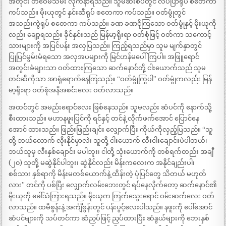
အတိုင်း တဝေမသိမ်း လိုက်နာရသည်။ သူမဆီးစပ်တွင် လိပ်ပြာရုပ် စတေကာ
ကပ်သည်။ မိုးယုတွင် နှင်းဆီရုပ် စတေကာ ကပ်သည်။ ဝတ်မွုံတွင်
အသည်းကွဲရုပ် စတေကာ ကပ်သည်။ ခဏ ခဏငိုကြသော ဝတ်မွုံနှင့် မိုးယုကို
လည်း ချော့ရသည်။ ခိုင်နှင်းသည် မြန်မာ့ရိုးရာ ဝတ်စုံဖြင့် ဝတ်ကာ သကောင့်
သားများကို အပြင်ပန်း အလှပြသည်။ ကြည့်ရသည်မှာ သူမ မျက်နှာတွင်
ပြုပြင်မွမ်းမံရသော အလှအပများကို မြင်ဟန်မပေါ်ကြပါ။ အဖြူရောင်
အတွင်းခံများသာ ဝတ်ထားကြသော ဆက်နောင်တို့ ငါးယောက်သည် သူမ
တင်ဆီကိုသာ အာရုံရောက်နေကြသည်။ “ဝတ်မွုံကြွပါ” ဝတ်မွုံကလည်း မြန်
မာ့ရိုးရာ ဝတ်စုံအနီအစင်းလေး ဝတ်လာသည်။
အထင်တွင် အမည်းရောင်လေး ဖြစ်နေသည်။ သူမလည်း ဆံပင်ကို နောက်သို့
စီးထားသည်။ မဟာနဖူးပြင်ကို ရင်နှင့် တင်နဲ့ လိုက်ဖက်အောင် ပြောင်နေ
အောင် ထားသည်။ ဖြည်းဖြည်းချင်း လျှောက်ပြီး ကိုယ်ကိုလှည့်ပြသည်။ “သူ
တို့ ဘယ်လောက် လိုးနိုင်မှာလဲ၊ သူတို့ ငါးယောက် လီးငါးချောင်းပဲပါတယ်၊
ဘယ်သူမှ လီးနှစ်ချောင်း မပါဘူး၊ ငါတို့ သုံးယောက်ကို တစ်ရက်တည်း အချီ
(၂၀) သူတို့ မဆွဲနိုင်ပါဘူး၊ ဆွဲနိုင်လည်း မိန်းကလေးက အနိုင်ချည်းပါ၊
စစ်သား နှစ်ရာကို မိန်းမတစ်ယောက်နဲ့ ထိန်းတဲ့ ပုံပြင်တွေ သိတယ် မဟုတ်
လား” တင်ကို ပစ်ပြီး လျှောက်လမ်းဘေးတွင် ရပ်နေလိုက်တော့ ဆက်နောင်၏
မိုးယုကို ခေါ်သံကြားရသည်။ မိုးယုက ကြက်သွေးရောင် ဝမ်းဆက်လေး ဝတ်
လာသည်။ ထမီစွန်းနဲ့ အင်္ကျီစွန်းတွင် ပန်းပွင့်လေးပါသည်။ နဖူးကို ပေါ်အောင်
ဆံပင်များကို သပ်တင်ကာ ဆံညှပ်ဖြင့် ညှပ်ထားပြီး ဆံနွယ်များကို ဘေးနှစ်