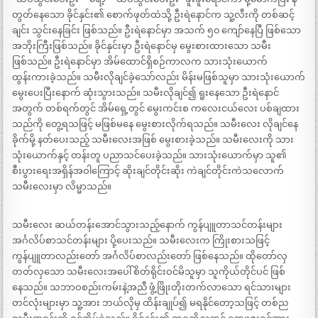
တွတ်နေသော ခိုင်နှင်း၏ စောက်ဖုတ်ထဲသို့ ဦးရဲနောင်က သူ့လီးကို တစ်ဆင့်
ချင်း သွင်းနေခြင်း ဖြစ်သည်။ ဦးရဲနောင်မှာ အသက် ၅၀ ကျော်နေပြီ ဖြစ်သော
အဘိုးကြီးဖြစ်သည်။ ခိုင်နှင်းမှာ ဦးရဲနောင်မှ မွေးစားထားသော သမီး
ဖြစ်သည်။ ဦးရဲနောင်မှာ အိမ်ထောင်ရှိစဉ်ကာလက သားသုံးယောက်
ထွန်းကားခဲ့သည်။ သမီးလိုချင်ခဲ့သော်လည်း မိန်းမဖြစ်သူမှာ သားသုံးယောက်
မွေးပေးပြီးနောက် ဆုံးသွားသည်။ သမီးလိုချင်၍ ရူးနေသော ဦးရဲနောင်
အတွက် တစ်ရက်တွင် အိမ်ရှေ့တွင် မွေးကင်းစ ကလေးငယ်လေး ပစ်ချထား
သည်ကို တွေ့ရသဖြင့် မဖြစ်မနေ မွေးစားလိုက်ရသည်။ သမီးလေး လိုချင်နေ
ခိုက်မို့ နတ်ပေးသည့် သမီးလေးအဖြစ် မွေးစားခဲ့သည်။ သမီးလေးကို သား
သုံးယောက်နှင့် တန်းတူ ပညာသင်ပေးခဲ့သည်။ သားသုံးယောက်မှာ သူ၏
စီးပွားရေးအရှိန်အဝါကြောင့် ဆိုးချင်တိုင်းဆိုး ကဲချင်တိုင်းကဲသလောက်
သမီးလေးမှာ လိမ္မာသည်။
သမီးလေး ဆယ်တန်းအောင်သွားသည့်နောက် ကွန်ပျူတာသင်တန်းများ
အင်္ဂလိပ်စာသင်တန်းများ ပို့ပေးသည်။ သမီးလေးက ကြိုးစားသဖြင့်
ကွန်ပျူတာလည်းတော် အင်္ဂလိပ်စာလည်းတော် ဖြစ်နေသည်။ ထိုတော်လှ
တတ်လှသော သမီးလေးအပေါ် စိတ်ရိုင်းဝင်မိသူမှာ သူကိုယ်တိုင်ပင် ဖြစ်
နေသည်။ သဘာဝစည်းကမ်းနဲ့အညီ ဖွံ့ဖြိုးတိုးတက်လာသော ရင်သားများ
တင်လုံးများမှာ သူ့အား ဘယ်လိုမှ ထိန်းချုပ်၍ မရနိုင်တော့သဖြင့် တစ်ည