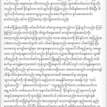
သော်လည်း မရတော့။ လီးကလည်း နာလာသဖြင့် သူတစ်ဝက်လောက်နဲ့ လိုး
သည်။ ထိုအခါ ခိုင်နှင်းက ထပ်သွင်းခိုင်းပြန်သည်။ ငါးမိနစ်လောက် စိမ်ပြီး ဖိ
သွင်းလိုက်တော့ အထာကျသွားသည်။ စောက်ဖုတ်က စုပ်အားကောင်း
သော်လည်း ဖင်က ကြပ်တော့ လိုးလို့ကောင်းသည်။
တစ်ခါပြန်ထုတ်ပြီး ဖင်ပေါက်ထဲ တံတွေးထွေးထည့်ကာ ပြန်သွင်းသည်။ ကြပ်
မြဲကြပ်သည်။ တင်လုံးကြီး ခါထွက်နေအောင် ကျော်ကျော်ဆောင့်လိုး
တော့သည်။ ကျော်ကျော်စွဲသွားသည်။ ကာမ အရသာကို ခိုင်နှင်းက အပြည့်အ
ဝခံစားသည်။ စောက်ဖုတ်၊ ဖင်၊ ပါးစပ်စုံနေသည်။ ဆရာမက ပါးစပ်ဖြင့် ပြီး
ပေးတော့ ကျော်ကျော်မှာ အားနာနေသေးသည်။ လျှာပေါ် လီးရည်တွေ အဖွေး
သား ကွင်းထုချပေးလိုက်သည်။ ခိုင်နှင်းက လျှာပေါ်ဖွေးတက်နေသော သူ၏
လီးရည်ကို တက်တက်စင်ကုန်အောင် မြိုချပြသည်။ ပါးစပ်ထဲ လီးရည် တစ်
စက်မှ မကျန်တော့အောင် ကုန်သွားပြီးနောက် လီးထိပ်တွင် ကပ်ကျန်နေသော
လီးရည်ကိုလည်း စုပ်ပေးသည်။ တစ်လဆိုသော အတောအတွင်း ကျော်ကျော်
ထိန်းသိမ်းခဲ့သော်လည်း အရက်မူးသောအခါ အဆောင်မှ အတူနေ
သူငယ်ချင်းကို ထိုအကြောင်း မဖွင့်ဟဘဲ မနေနိုင်တော့။ အခန်း (၃) “ထပ်
သွင်းပေးဦး” “နှစ်ယောက်လုံးလား” “လျှာရှည်လိုက်တာ၊ တစ်ယောက်က
ရှေ့ပေါက်၊ တစ်ယောက်က နောက်ပေါက်ပေါ့” ခိုင်နှင်းသည် ရတောင့် ရခဲ
အခွင့်အရေးလေးကို ရသဖြင့် အတော်ပင် ဝမ်းသာသည်။ ယောကျာ်းနှစ်
ယောက်ကို တပြိုင်နက်တည်း ခံပေးရာတွင် ယောကျာ်းများ နည်းတော့ နည်း
သေးသော်လည်း သိပ်ပြီး မိန်းမပျက်တော့ ဆန်လို့ မဖြစ်။ ကျော်ကျော်က သူ့