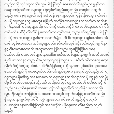
တည့်တည့် ကွင်းထုသည်။ သူမပါးပြင်တွင် စိုးအောင်လီးရည်များ ရွဲနစ်ကာ
အများအပြားစီးကျနေသည်။ ရဲလွင်လီးရည်တွေလည်း တဗျစ်ဗျစ်ထွက်
သည်။ မေးစေ့မှ နဖူးထိ တန်းခနဲ တန်းခနဲ ကျသည်။ ကုန်ခါနီးတော့ နွုတ်ခမ်း
ပေါ် ပိုကျသည်။ သူမမထွေး မမြိုဘဲ အတိုင်းထားသည်။ ဘသက်က ဆက်၍
မျက်နှာပေါ် ကွင်းထုချသည်။ ခေါင်းကို သေချာကိုင်ကာ လွတ်နေသော ပါးပြင်
တစ်ဖက်ပေါ်သို့ လီးထိပ်နဲ့ ထောက်ကာ ကွင်းထုချသည်။ လီးရည်များ ပါးပြင်
ပေါ် ပုံကာ ကျသည်။ ရွဲနစ်ကာ အောက်နို့ပေါ်ထိ စီးကျသည်။ ချစ်မောင်က ခပ်
လှမ်းလှမ်းကနေသာ ကွင်းထုချသည်။ ခပ်လှမ်းလှမ်းဆိုသော်လည်း မျက်နှာ
နှင့် ငါးလက်မလောက် အကွာကသာ ဖြစ်သည်။ သူမငြိမ်ငြိမ်မော့နေ
သော်လည်း ပထမတစ်ချက် နှာခေါင်း၊ ဒုတိယတစ်ချက် နားရွက် တတိယတစ်
ချက် နားထင်နှင့် လည်ပင်းများသို့ကျကုန်သည်။ “ပါးစပ်ထဲ ဝင်တာတွေ ထွေး
လိုက် ဒီတိုင်းကိုယ့်ပါးစပ်ပေါ် ကိုယ်ပြန်ထွေး” ခိုင်နှင်းက ပူစီပေါင်းများထနေ
သော လီးရည်ကို ထွေးထုတ်သည်။ လီးရည်များက နားရွက်တွင်လည်း တွဲကျ
နေသည်။ နို့ပေါ်သို့ တစ်စက်စက် ကျနေသည်။ ဆက်နောင်က မိုးယုနှင့် ဝတ်မွုံ
တို့ကို လွတ်ပေးသည်။ သို့သော် လည်ပင်းတွင် ခွေးလည်ပတ် ပတ်ပေးလိုက်
သည်။ “ပြောင်နေအောင် စားပေးကြ” လီးရည်တို့ကို လျက်ခိုင်းလေသည်။
သူမတို့လည်း ဘာဖြစ်ဖြစ် အနေအထားတွင် ရောက်သဖြင့် စားလိုက်သည်။
မိုးယုက နားရွက်မှကပ်ပြီး တွဲကျနေသော ခပ်ခဲခဲ လီးရည်ကို စလျက်
ပေးသည်။ နောက်ပါးပြင်တွင် အစင်းလိုက် ယိုနေသော လီးရည်ကို လျက်
သည်။