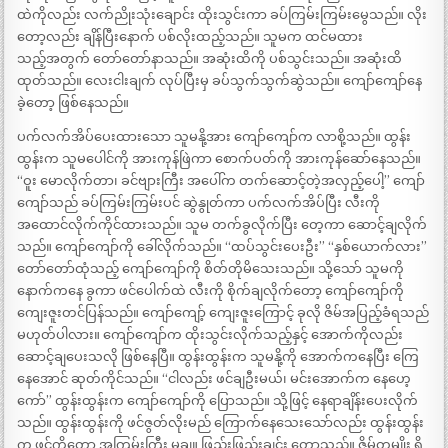
ထဲကိုလည်း လက်ညိုးသုံးချောင်း ထိုးသွင်းကာ ခပ်ကြမ်းကြမ်းမွေသည်။ လိုး
တော့လည်း ချိန်ပြီးနောက် ပစ်လိုးထည့်သည်။ သူမက ထင်မထား
သည့်အတွက် တော်တော်နာသည်။ အဆုံးထိကို ပစ်သွင်းသည်။ အဆုံးထိ
ထုတ်သည်။ လေးငါးချက် လုပ်ပြီးမှ ခပ်သွက်သွက်ဆွဲသည်။ ကျော်ကျော်နေ
ခဲ့တော့ ဖြစ်နေသည်။
ပက်လက်အိပ်ပေးထားသော သူမနို့အား ကျော်ကျော်က လာစို့သည်။ ထွန်း
ထွန်းက သူမပေါင်ကို အားကုန်ဖြဲကာ စောက်ပတ်ကို အားကုန်ဆော်နေသည်။
“ဝူး မောလိုက်တာ၊ ခင်ဗျားကြီး အပေါ်က တက်ဆောင့်တဲ့အလှည့်ပေါ့” ကျော်
ကျော်သည် ခပ်ကြမ်းကြမ်းပင် ဆွဲနွုတ်ကာ ပက်လက်အိပ်ပြီး လီးကို
အထောင်လိုက်ကိုင်ထားသည်။ သူမ တက်ခွလိုက်ပြီး တေ့ကာ ဆောင့်ချလိုက်
သည်။ ကျော်ကျော်ကို ခေါ်လိုက်သည်။ “ထပ်သွင်းပေးဦး” “နှစ်ယောက်လား”
တော်တော်ထုံသည့် ကျော်ကျော်ကို စိတ်တိုမိသေးသည်။ သို့သော် သူမကို
နောက်ကနေ ခွကာ ဖင်ပေါက်ထဲ လီးကို စိုက်ချလိုက်တော့ ကျော်ကျော်ကို
ကျေးဇူးတင်ပြန်သည်။ ကျော်ကျော့် ကျေးဇူးကြောင့် ခုလို ဇိမ်အပြည့်ခံရသည်
မဟုတ်ပါလား။ ကျော်ကျော်က ထိုးသွင်းလိုက်သည့်နှင့် အောက်ကိုလည်း
ဆောင့်ချပေးသလို ဖြစ်နေပြီ။ ထွန်းထွန်းက သူမနို့ကို အောက်ကနေပြီး ကြေ
နေအောင် ဆုတ်ကိုင်သည်။ “ငါလည်း ဖင်ချဦးမယ်၊ မင်းအောက်က နေဟေ့
ကော်” ထွန်းထွန်းက ကျော်ကျော်ကို ပြောသည်။ သို့ဖြင့် နေရာချိန်းပေးလိုက်
သည်။ ထွန်းထွန်းကို ဖင်ဇွတ်လိုးမည် ကြောက်နေသေးသော်လည်း ထွန်းထွန်း
က ဖင်ကိုတော့ အကြမ်းကြီး မချ။ ဖြည်းဖြည်းချင်း တော့သည်။ ဇိမ်တမျိုး ရှိ