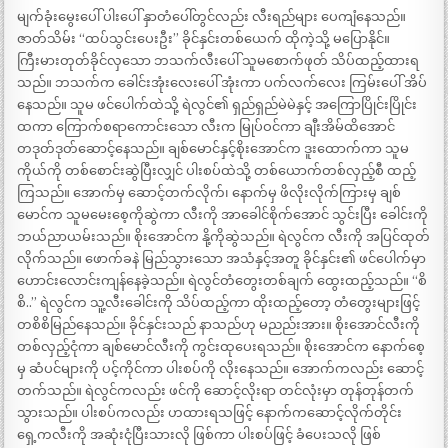
မျက်ခုံးမွေးပေါ် ပါးပေါ် နှာတံပေါ်တွင်လည်း လီးရည်များ ပေကျံနေသည်။
ဇာတ်သိမ်း “ထပ်သွင်းပေးဦး” ခိုင်နှင်းတစ်ယေက် ထိုကဲ့သို့ မပြောနိုင်။
ကြီးမားတုတ်ခိုင်လှသော ဘသက်လီးပေါ် သူမစောက်ဖုတ် သိပ်ထည့်ထားရ
သည်။ ဘသက်က ခေါင်းအုံးလေးပေါ် အုံးကာ ပက်လက်လေး ကြမ်းပေါ် အိပ်
နေသည်။ သူမ ဖင်ပေါက်ထဲသို့ ရဲလွင်၏ ရှည်ရှည်မဲမဲနှင့် အကြောပြိုင်းပြိုင်း
ထကာ ကြောက်စရာကောင်းသော လီးက မြုပ်ဝင်ကာ ချီးအိမ်ထိအောင်
တဒုတ်ဒုတ်ဆောင့်နေသည်။ ချစ်မောင်နှင့်စိုးအောင်က ဒူးထောက်ကာ သူမ
ကိုယ်ကို တစ်စောင်းဆွဲပြီးလျှင် ပါးစပ်ထဲသို့ တစ်ယောက်တစ်လှည့်စီ ထည့်
ကြသည်။ အောက်မှ ဆောင့်တက်လိုက်၊ နောက်မှ ဖိလိုးလိုက်ကြားမှ ချစ်
မောင်က သူမမေးစေ့ကိုဆွဲကာ လီးကို အာခေါင်စိုက်အောင် သွင်းပြီး ခေါင်းကို
ဘယ်ညာယမ်းသည်။ စိုးအောင်က နို့ကိုဆွဲသည်။ ရဲလွင်က လီးကို အပြင်ထုတ်
လိုက်သည်။ ဖောက်ခနဲ မြည်သွားသော အသံနှင့်အတူ ခိုင်နှင်း၏ ဖင်ပေါက်မှာ
ဟောင်းလောင်းကျန်နေခဲ့သည်။ ရဲလွင်တံတွေးတစ်ချက် ထွေးထည့်သည်။ “စိ
စိ..” ရဲလွင်က သူ့လီးခေါင်းကို သိပ်ထည့်ကာ ထိုးထည့်တော့ တံတွေးများဖြင့်
တစိစိမြည်နေသည်။ ခိုင်နှင်းသည် နာသည်ဟု မညည်းအား။ စိုးအောင်လီးကို
တစ်လှည့်ငုံကာ ချစ်မောင်လီးကို ကွင်းထုပေးရသည်။ စိုးအောင်က နောက်စေ့
မှ ဆံပင်များကို ပင့်ကိုင်ကာ ပါးစပ်ကို လိုးနေသည်။ အောက်ကလည်း ဆောင့်
တက်သည်။ ရဲလွင်ကလည်း ဖင်ကို ဆောင့်လိုးရာ တင်လုံးမှာ တုန်တုန်တက်
သွားသည်။ ပါးစပ်ကလည်း ဟထားရသဖြင့် နောက်ကဆောင့်လိုက်တိုင်း
ရှေ့ကလီးကို အဆုံးငုံပြီးသားလို ဖြစ်ကာ ပါးစပ်ဖြင့် ခံပေးသလို ဖြစ်