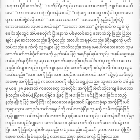
အရသာ ပိုရှိအောင်လို့” “အကိုကြီးလည်း ကလေးဟာလေးကို လျက်ပေးမယ်
လေ” “ဟာ ကလေး ငရဲကြီးကုန်မှာပေါ့” “ငရဲတွေ ဘာတွေ မလိုပါဘူးကလေး
ရာ ကောင်းဖို့ပဲလိုတယ်” “သဘော သဘော” “ကလေးကို နည်းမျိုးစုံနဲ့ ပို
ကောင်းအောင် လုပ်ပေးမယ်နော်” “သဘော သဘော” ဦးရဲနောင်က သူမကို
ခေါင်းအုံးတွင် အိပ်စေလိုက်ပြီးနောက် ပါးမှတစ်ဆင့် အောက်သို့ ဖြည်းဖြည်း
ချင်း နမ်းဆင်းလာသည်။ နို့ကိုလည်း အားပါးတရစုပ်သည်။ နံရိုးများကို ပွတ်
သပ်သည်။ ချက်ကို လျှာဖျားဖြင့် ကလိသည်။ အမွေးမပေါက်သေးသော သူမ
စောက်ပတ်တစ်ဝိုက်ဘေးကို နွုတ်ခမ်းဖြင့် အရင်စုပ်နမ်းသည်။ အနမ်းနွေးနွေး
တစ်ချက်ရတိုင်း သူမမှာ ကော့တက်နေသည်။ ရင်ခေါင်းထဲမှ ထွက်လာသော
ညည်းသံများလည်း ထွက်ကျနေသည်။ စောက်စေ့ကို စုပ်နမ်းလိုက်တော့ သူမ
အော်သည်။ “အား အကိုကြီး အား အရမ်းကောင်းတယ် အား” သို့နှင့် သမီးနှင့်
အဖေမှ အကိုကြီးနှင့် ကလေးဘဝကို ပြောင်းရွေ့ခဲ့သည်။ သူမအသက် ၁၆ နှစ်
မှ ယခု ၂၈ နှစ်အထိ ကလေးတွေ လှစ်တိုင်း အကိုကြီးစိတ်တိုင်းကျ ခံပေးလာ
ခဲ့သည်။ ပါးစပ်နဲ့ ပြီးပေးခြင်း၊ နို့နှင့် ပြီးပေးခြင်း၊ ဖင်နဲ့ပြီးပေးခြင်းစသည့်
နည်းမျိုးစုံဖြင့် အကိုကြီး လိုလေသေးမရှိအောင် ပြုစုလာခဲ့ရာ အကိုကြီးပင်
ဘုရားသွား ကျောင်းတက်အရွယ်သို့ ကပ်လာခဲ့ပြီ။ သူမကို သမီးအဖြစ်ဖြင့်
ကွန်ပျူတာ သင်တန်းငယ်လေးတစ်ခု ဖွင့်ပေးထားသည်။ သင်တန်းဆိုသည်မှာ
လည်း အမည်ခံမျှသာ။ ကောင်မလေး နှစ်ယောက်ကို လက်ထောက်ခန့်ထား
ပြီး အကိုကြီးနဲ့ ပျော်ပါးနေသည်က များသည်။ သို့သော် ခုတလော အကိုကြီး
နေမကောင်း ဖြစ်နေသဖြင့် ငတ်နေသည်မှာ နှစ်လကျော်ပြီ ဖြစ်သည်။