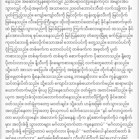
နေသည်။ အဆောင်ပြန်ရောက်လျှင် ညအိပ်ရာဝင်ပြီးနောက်ပိုင်း အများအိပ်
သွားလျှင် ကိုယ့်အဖုတ်ကို အသာလေး ညဝတ်ဘောင်းဘီထဲ လက်သျိုကာ ခိုး
ပွတ်ကြည့်သည်။ ကျော်ကျော်လီးကို မြင်လိုက်၊ ထွန်းထွန်းလီးကို မြင်လိုက်
ဖြစ်နေသည်။ လီးကြောကြီးများ ထိုးထိုးထောင်ထောင်နှင့် ခိုင်နှင်းစောက်ဖုတ်
ထဲ မြုပ်မြုပ်သွားသည်ကို မြင်မိပြန်တော့ ကြက်သီးလေးများပင် ထသည်။ ခိုင်
နှင်းအားပါးတရ စုပ်ပေးနေသည်ကို မြင်ပြန်တော့ တံတွေးမြိုရ ခက်ပြန်သည်။
ကုတင်ဘေးရှိ စမ်းလိုက်သောအခါ ဘောလ်ပင်ကို တွေ့သည်။ ဘောလ်ပင်ကို
ငုံကြည့်သည်။ တစ်ဖက်က ဘောလ်ပင်ငုံ တစ်ဖက်က အဖုတ်ကို ပွတ်
ကစားသည်။ တစ်ရက်ထက် တစ်ရက် စောက်ဖုတ်က ပိုဆာလာသည်။ နို့တွေ
ပိုတင်းလာသည်။ နို့သီးကို ခိုးချေကစားရသဖြင့် လက်တွေတောင် နာသည်။
သို့သော် အာသာ မပြေပါ။ ထို့ကြောင့် အရဲစွန့်လိုက်သည်။ တိုက်ဆိုင်သည့် ထူး
ခြားမွုတစ်ခုက ရှိနေပါသေးသည်။ ယနေ့ ဘာနေ့ဆိုလား မသိ။ ကွန်ပျူတာ
သင်တန်းပိတ်သည်။ သို့သော် ကျောင်းသားနှစ်ယောက်တက်မည်။ ဆရာမသုံး
ယောက်တက်မည်။ မိုးယု ငြင်းနေသော်လည်း ဝတ်မွုံက အတင်းခေါ်သည်။ မိုး
ယုက အတွင်းခံသုံးထပ်လောက်ဝတ်နေသည်။ ဘော်လီကြိုးကို ခိုင်အောင်
ဝတ်သည်။ ဝတ်မွုံကတော့ မဝတ်ချင်။ သို့သော် ဟန်အဖြစ် ဝတ်သွားသည်။
အလှပြင်နေတာ ကြာတော့ မိုးယုကပင် ငေါက်သေးသည်။ “နင် မင်္ဂလာပွဲတက်
တာ မဟုတ်ဘူးနော်၊ အဲလောက် ပြင်မနေနဲ့၊ ဟိုက နင့်စောက်ဖုတ်ကိုပဲ ဂရုစိုက်
မှာ၊ အလိုးခံဖို့ သွားတာများ မင်္ဂလာပွဲတက်တာ ကျနေတာပဲ” “မင်္ဂလာပွဲလည်း
အလိုးခံဖို့ ကြေငြာတာပဲ မဟုတ်လား မိုးရယ်” “တော်စမ်းပါ နင်တော်တော် ခံ
ချင်နေ ဟုတ်လား” နွုတ်ခမ်းနီဆိုးနေရင်း လီးထိပ်ကြီးကို မြင်ယောင်သဖြင့်