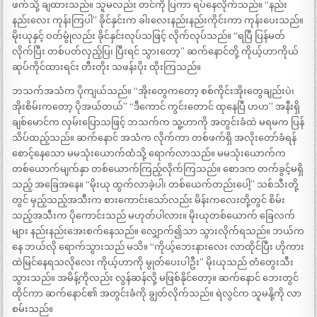
ဖက်သို့ ချထားသည်။ သူမလည်း တင်ကို ပြကာ ရပ်နေလိုက်သည်။ “နည်း
နည်းလေး ကုန်းကြပါ” ခိုင်နှင်းက ခါးလေးနည်းနည်းကိုင်းကာ ကုန်းပေးသည်။
မိုးယုနှင့် ဝတ်မွုံလည်း ခိုင်နှင်းလုပ်သဖြင့် လိုက်လုပ်သည်။ “ရပြီ ပြန်မတ်
လိုက်ပြီး တစ်ပတ်လှည့်ပြ၊ ပြီးရင် သွားတော့” ဆက်နောင်တို့ ကိုယ့်ဟာကိုယ်
ဆုပ်ကိုင်ထားရင်း တီးတိုး သဖန်းပိုး ထိုးကြသည်။
ဘသက်အသံက ပိုကျယ်သည်။ “အိုးတွေကတော့ စစ်ကိုင်းအိုးတွေချည်းပဲ၊
အိုးစိမ်းကတော့ ပိုအယ်တယ်” “ဒီကောင် ကွင်းတောင် ထုနေပြီ ဟဟ” အနီးရှိ
ချစ်မောင်က လှမ်းပြောသဖြင့် ဘသက်က သူ့ဟာကို အတွင်းခံထဲ မရမက ပြန်
သိပ်ထည့်သည်။ ဆက်နောင် အသံက လိုက်ကာ တစ်ဖက်ရှိ အလိုးတော်ခံရန်
စောင့်နေသော မမသုံးယောက်ထံသို့ ရောက်လာသည်။ မမသုံးယောက်က
တစ်ယောက်မျက်နှာ တစ်ယောက်ကြည့်လိုက်ကြသည်။ စောဒက တက်ခွင့်မရှိ
သည့် အခြေအနေ။ “မိုးယု ထွက်လာခဲ့ပါ၊ တစ်ယေက်တည်းပေါ့” သစ်သီးတို့
တွင် မှည့်သည့်အသီးက စားကောင်းသော်လည်း မိန်းကလေးတို့တွင် စိမ်း
သည့်အသီးက ပိုကောင်းသည် မဟုတ်ပါလား။ မိုးယုတစ်ယောက် ခြေလက်
များ နည်းနည်းအေးစက်နေသည်။ လျှောက်၍သာ သွားလိုက်ရသည်။ ဘယ်က
နေ ဘယ်လို ရောက်သွားသည် မသိ။ “ကိုယ့်ဘေးနားလေး လာထိုင်ပြီး ဟိုကား
ထဲမြင်နေရသလိုလေး ကိုယ့်ဟာကို မွုတ်ပေးပါဦး” မိုးယုသည် တံတွေးသီး
သွားသည်။ အမိန့်ကိုလည်း လွန်ဆန်လို့ မဖြစ်နိုင်တော့။ ဆက်နောင် ဘေးတွင်
ထိုင်ကာ ဆက်နောင်၏ အတွင်းခံကို ချွတ်လိုက်သည်။ ရဲလွင်က သူမနို့ကို လာ
စမ်းသည်။