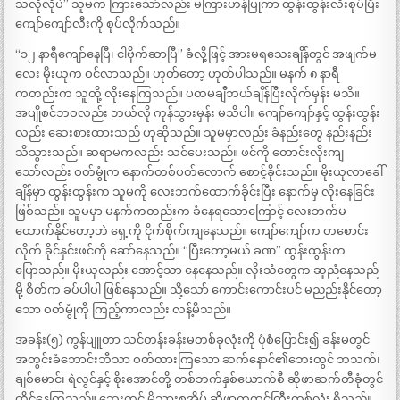
သလိုလိုပဲ” သူမက ကြားသော်လည်း မကြားဟန်ပြုကာ ထွန်းထွန်းလီးစုပ်ပြီး
ကျော်ကျော်လီးကို စုပ်လိုက်သည်။
“၁၂ နာရီကျော်နေပြီ၊ ငါဗိုက်ဆာပြီ” ခံလို့ဖြင့် အားမရသေးချိန်တွင် အဖျက်မ
လေး မိုးယုက ဝင်လာသည်။ ဟုတ်တော့ ဟုတ်ပါသည်။ မနက် ၈ နာရီ
ကတည်းက သူတို့ လိုးနေကြသည်။ ပထမချီဘယ်ချိန်ပြီးလိုက်မှန်း မသိ။
အပျိုစင်ဘဝလည်း ဘယ်လို ကုန်သွားမှန်း မသိပါ။ ကျော်ကျော်နှင့် ထွန်းထွန်း
လည်း ဆေးစားထားသည် ဟုဆိုသည်။ သူမမှာလည်း ခံနည်းတွေ နည်းနည်း
သိသွားသည်။ ဆရာမကလည်း သင်ပေးသည်။ ဖင်ကို တောင်းလိုးကျ
သော်လည်း ဝတ်မွုံက နောက်တစ်ပတ်လောက် စောင့်ခိုင်းသည်။ မိုးယုလာခေါ်
ချိန်မှာ ထွန်းထွန်းက သူမကို လေးဘက်ထောက်ခိုင်းပြီး နောက်မှ လိုးနေခြင်း
ဖြစ်သည်။ သူမမှာ မနက်ကတည်းက ခံနေရသောကြောင့် လေးဘက်မ
ထောက်နိုင်တော့ဘဲ ရှေ့ကို ငိုက်စိုက်ကျနေသည်။ ကျော်ကျော်က တစောင်း
လိုက် ခိုင်နှင်းဖင်ကို ဆော်နေသည်။ “ပြီးတော့မယ် ခဏ” ထွန်းထွန်းက
ပြောသည်။ မိုးယုလည်း အောင့်သာ နေနေသည်။ လိုးသံတွေက ဆူညံနေသည်
မို့ စိတ်က ခပ်ပါပါ ဖြစ်နေသည်။ သို့သော် ကောင်းကောင်းပင် မညည်းနိုင်တော့
သော ဝတ်မွုံကို ကြည့်ကာလည်း လန့်မိသည်။
အခန်း(၅) ကွန်ပျူတာ သင်တန်းခန်းမတစ်ခုလုံးကို ပုံစံပြောင်း၍ ခန်းမတွင်
အတွင်းခံဘောင်းဘီသာ ဝတ်ထားကြသော ဆက်နောင်၏ဘေးတွင် ဘသက်၊
ချစ်မောင်၊ ရဲလွင်နှင့် စိုးအောင်တို့ တစ်ဘက်နှစ်ယောက်စီ ဆိုဖာဆက်တီခုံတွင်
ထိုင်နေကြသည်။ ဘေးတွင် မိသားစုအိပ် ဆိုဖာကုတင်ကြီးတစ်လုံး ရှိသည်။