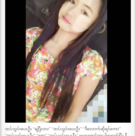
ထပ်သွင်းပေးဦး “ရပြီလား” “ထပ်သွင်းပေးဦး” “ဒီလောက်ဆိုရင်ကော”
“ထပ်သွင်းပေးဦး” “ရော့” “ထပ်သွင်းပေးဦး” ဖူးဖူးရောင်ကာ မို့မောက်ပြီး နီ