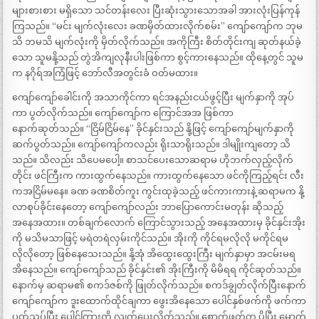
များစားစား မရှိသော သင်တန်းလေး ပြီးဆုံးသွားသောအခါ အားလုံးပြန်ကုန်
ကြသည်။ “မင်း မျက်လုံးလေး ခဏမှိတ်ထားလိုက်စမ်း” ကျော်ကျော်က ဘုမ
သိ ဘမသိ မျက်လုံးကို မှိတ်လိုက်သည်။ အကိုကြီး စိတ်တိုင်းကျ ဆုတ်နယ်ခဲ့
သော သူမနို့သည် တွဲအိကျလုနီးပါးဖြစ်ကာ စွင့်ကားနေသည်။ ထိုနေ့တွင် သူမ
က နဂိုရ်အကြံဖြင့် ဘော်လီအတွင်းခံ ဝတ်မထား။
ကျော်ကျော်ခေါင်းကို အသာကိုင်ကာ ရင်အနည်းငယ်ဖွင့်ပြီး မျက်နှာကို အုပ်
ကာ ပွတ်လိုက်သည်။ ကျော်ကျော်က ကြောင်အအ ဖြစ်ကာ
နောက်ဆုတ်သည်။ “ငြိမ်ငြိမ်နေ” ခိုင်နှင်းသည် နို့ဖြင့် ကျော်ကျော်မျက်နှာကို
ဆက်ပွတ်သည်။ ကျော်ကျော်ကလည်း ရိုးသာရိုးသည်။ ဒါမျိုးကျတော့ သိ
သည်။ သိလည်း သိပေမပေါ့။ စာသင်ပေးသောဆရာမ ဟိုဘက်လှည့်လိုက်
တိုင်း ဖင်ကြီးက ကားထွက်နေသည်။ ကားထွက်နေသော ဖင်ကိုကြည့်ရင်း လီး
ကအငြိမ်မနေ။ ခဏ ခဏစိတ်ကူး ကွင်းထုခဲ့သည့် ဖင်ကားကားနဲ့ ဆရာမက နို့
လာစုပ်ခိုင်းနေတော့ ကျော်ကျော်လည်း ဘာပြောကောင်းမတုန်း ဆိုသည့်
အနေအထား။ တစ်ချက်လောက် ကြောင်သွားသည့် အနေအထားမှ ခိုင်နှင်းအိုး
ကို မသိမသာဖြင့် မရဲတရဲလှမ်းကိုင်သည်။ အိုးကို ကိုင်ရမလိုလို မကိုင်ရမ
လိုလိုတော့ ဖြစ်နေသေးသည်။ နို့အုံ အိထွေးထွေးကြီး မျက်နှာမှာ အငမ်းမရ
အိနေသည်။ ကျော်ကျော်သည် ခိုင်နှင်း၏ အိုးကြီးကို မိမိရရ ကိုင်ဆုတ်သည်။
နောက်မှ ဆရာမ၏ စကဒ်ဇစ်ကို ဖြုတ်လိုက်သည်။ စကဒ်ချွတ်လိုက်ပြီးနောက်
ကျော်ကျော်က ဒူးထောက်ထိုင်ချကာ ဖွေးအိနေသော ပေါင်နှစ်ဖက်ကို ဖက်ကာ
ပွတ်သပ်ပြီး ပေါင်ကြားကို လျက်ပေးလိုက်သည်။ စောက်ဖုတ်က ပိုပြီး မှောက်