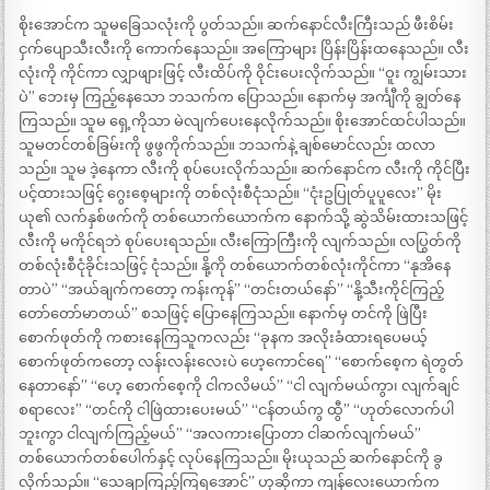
စိုးအောင်က သူမခြေသလုံးကို ပွတ်သည်။ ဆက်နောင်လီးကြီးသည် ဖီးစိမ်း
ငှက်ပျောသီးလီးကို ကောက်နေသည်။ အကြောများ ပြိန်းပြိန်းထနေသည်။ လီး
လုံးကို ကိုင်ကာ လျှာဖျားဖြင့် လီးထိပ်ကို ဝိုင်းပေးလိုက်သည်။ “ဝူး ကျွမ်းသား
ပဲ” ဘေးမှ ကြည့်နေသော ဘသက်က ပြောသည်။ နောက်မှ အင်္ကျီကို ချွတ်နေ
ကြသည်။ သူမ ရှေ့ကိုသာ မဲလျက်ပေးနေလိုက်သည်။ စိုးအောင်ထင်ပါသည်။
သူမတင်တစ်ခြမ်းကို ဖွဖွကိုက်သည်။ ဘသက်နဲ့ ချစ်မောင်လည်း ထလာ
သည်။ သူမ ဒဲ့နေကာ လီးကို စုပ်ပေးလိုက်သည်။ ဆက်နောင်က လီးကို ကိုင်ပြီး
ပင့်ထားသဖြင့် ဂွေးစေ့များကို တစ်လုံးစီငုံသည်။ “ငုံးဥပြုတ်ပူပူလေး” မိုး
ယု၏ လက်နှစ်ဖက်ကို တစ်ယောက်ယောက်က နောက်သို့ ဆွဲသိမ်းထားသဖြင့်
လီးကို မကိုင်ရဘဲ စုပ်ပေးရသည်။ လီးကြောကြီးကို လျက်သည်။ လပြွတ်ကို
တစ်လုံးစီငုံခိုင်းသဖြင့် ငုံသည်။ နို့ကို တစ်ယောက်တစ်လုံးကိုင်ကာ “နုအိနေ
တာပဲ” “အယ်ချက်ကတော့ ကန်းကုန်” “တင်းတယ်နော်” “နို့သီးကိုင်ကြည့်
တော်တော်မာတယ်” စသဖြင့် ပြောနေကြသည်။ နောက်မှ တင်ကို ဖြဲပြီး
စောက်ဖုတ်ကို ကစားနေကြသူကလည်း “ခုနက အလိုးခံထားရပေမယ့်
စောက်ဖုတ်ကတော့ လန်းလန်းလေးပဲ ဟေ့ကောင်ရေ” “စောက်စေ့က ရဲတွတ်
နေတာနော်” “ဟေ့ စောက်စေ့ကို ငါကလိမယ်” “ငါ လျက်မယ်ကွာ၊ လျက်ချင်
စရာလေး” “တင်ကို ငါဖြဲထားပေးမယ်” “ငန်တယ်ကွ ထွီ” “ဟုတ်လောက်ပါ
ဘူးကွာ ငါလျက်ကြည့်မယ်” “အလကားပြောတာ ငါဆက်လျက်မယ်”
တစ်ယောက်တစ်ပေါက်နှင့် လုပ်နေကြသည်။ မိုးယုသည် ဆက်နောင်ကို ခွ
လိုက်သည်။ “သေချာကြည့်ကြရအောင်” ဟုဆိုကာ ကျန်လေးယောက်က