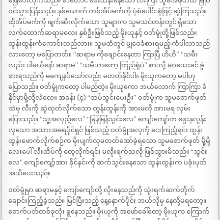
ဖြေပေးလိုက်သည်။ မာတောင် စေးထန်းနေသော လီးကြီး သူမအဖုတ်ထဲ မြုပ်
ဝင်သွားပြန်သည်။ နှစ်ယောက် တစ်အိပ်မက်ကို ပုံစံပေါင်းစုံဖြင့် ဆွဲကြသည်။
ထိုအိပ်မက်ကို ဖျက်ဆီးလိုက်သော သူများက သူမသင်တန်းတွင် ရှိသော
လက်ထောက်ဆရာမလေး နှစ်ဦးဖြစ်သည့် မိုးယုနှင့် ဝတ်မွုံတို့ဖြစ်သည်။
ထွန်းထွန်းကံကောင်းသည်လား။ သူမထံတွင် မျှဝေခံစားရမည့် ကံပါလာသည်
လားတော့ မပြောတတ်။ “ဆရာမ ကိုချောင်းနေတာ ကြာပြီ ဟိဟိ” “သမီး
လည်း ပါမယ်နော် ဆရာမ” “သမီးကတော့ ကြည့်ရုံပဲ” စားလို့ မဝသေးခင် ခွဲ
စားရသည်ကို မကျေနပ်သော်လည်း မတတ်နိုင်ပါ။ မိုးယုကတော့ မပါဟု
ပြောသည်။ ဝတ်မွုံကတော့ ပါမည်တဲ့။ မိုးယုကော ဘယ်လောက် ကြာကြာ ခံ
နိုင်မှာမို့လို့လဲလေ။ အခန်း (၄) “ထပ်သွင်းပေးဦး” ဝတ်မွုံက သူမစောက်ဖုတ်
ထဲမှ လီးကို ဆွဲထုတ်လိုက်သော ထွန်းထွန်းကို အားမလို အားမရ လှမ်း
ပြောသည်။ “သူ့အလှည့်လေ” “မြန်မြန်သွင်းလေ” ကျော်ကျော်က ဖွေးနုလွန်း
လှသော အသားအရေပိုင်ရှင် ဖြစ်သည့် ဝတ်မွုံအလှကို ငေးကြည့်ရင်း ထွန်း
ထွန်းဖောက်လိုက်စဉ်က မိုးပျက်လုမတတ်အော်ခဲ့ရသော သူမစောက်ဖုတ် မို့မို့
လေးပေါ် လီးထိပ်ကို တေ့လိုက်ရင်း မလိုးရက်သလို ဖြစ်သွားမိသည်။ “သွင်း
လေ” ကျော်ကျော့်အား ခိုင်နှင်းကို ဆက်သွင်းနေသော ထွန်းထွန်းက ပခုံးပုတ်
အသိပေးသည်။
ဝတ်မွုံမှာ ဆရာမနှင့် ကျော်ကျော်တို့ လိုးနေသည်ကို သုံးရက်ဆက်တိုက်
ချောင်းကြည့်ခဲ့သည်။ မြင်ပြီးသည့် နေ့နောက်ပိုင်း ဘယ်လိုမှ နေလို့မရတော့။
စောက်ပတ်တစ်ခုလုံး ရွနေသည်။ မိုးယုကို အဖော်ခေါ်တော့ မိုးယုက ကြောက်