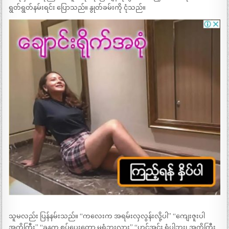
ရွတ်ရွတ်နမ်းရင်း ပြောသည်။ နွုတ်ခမ်းကို ငုံသည်။
သူမလည်း ပြန်နမ်းသည်။ “ကလေးက အရမ်းလှလွန်းလို့ပါ” “ကျေးဇူးပါ
အကိုကြီး” “ခုနက စုပ်ပေးတော့ မရွံဘူးလား” “ဟင့်အင်း ရွံပါဘူး၊ အကိုကြီး