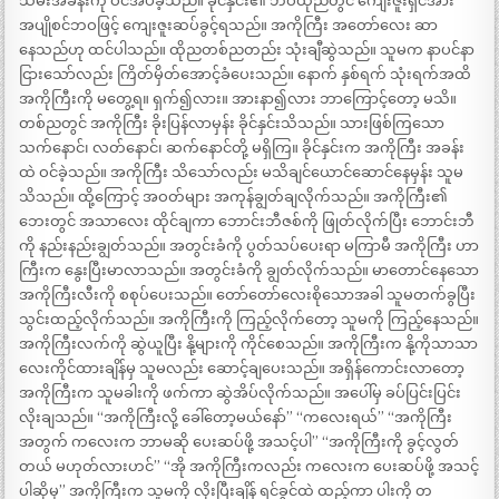
သမီးအခန်းကို ဝင်အိပ်ခဲ့သည်။ ခိုင်နှင်း၏ ဘဝထိုညတွင် ကျေးဇူးရှင်အား
အပျိုစင်ဘဝဖြင့် ကျေးဇူးဆပ်ခွင့်ရသည်။ အကိုကြီး အတော်လေး ဆာ
နေသည်ဟု ထင်ပါသည်။ ထိုညတစ်ညတည်း သုံးချီဆွဲသည်။ သူမက နာပင်နာ
ငြားသော်လည်း ကြိတ်မှိတ်အောင့်ခံပေးသည်။ နောက် နှစ်ရက် သုံးရက်အထိ
အကိုကြီးကို မတွေ့ရ။ ရှက်၍လား။ အားနာ၍လား ဘာကြောင့်တော့ မသိ။
တစ်ညတွင် အကိုကြီး ခိုးပြန်လာမှန်း ခိုင်နှင်းသိသည်။ သားဖြစ်ကြသော
သက်နောင်၊ လတ်နောင်၊ ဆက်နောင်တို့ မရှိကြ။ ခိုင်နှင်းက အကိုကြီး အခန်း
ထဲ ဝင်ခဲ့သည်။ အကိုကြီး သိသော်လည်း မသိချင်ယောင်ဆောင်နေမှန်း သူမ
သိသည်။ ထို့ကြောင့် အဝတ်များ အကုန်ချွတ်ချလိုက်သည်။ အကိုကြီး၏
ဘေးတွင် အသာလေး ထိုင်ချကာ ဘောင်းဘီဇစ်ကို ဖြုတ်လိုက်ပြီး ဘောင်းဘီ
ကို နည်းနည်းချွတ်သည်။ အတွင်းခံကို ပွတ်သပ်ပေးရာ မကြာမီ အကိုကြီး ဟာ
ကြီးက နွေးပြီးမာလာသည်။ အတွင်းခံကို ချွတ်လိုက်သည်။ မာတောင်နေသော
အကိုကြီးလီးကို စစုပ်ပေးသည်။ တော်တော်လေးစိုသောအခါ သူမတက်ခွပြီး
သွင်းထည့်လိုက်သည်။ အကိုကြီးကို ကြည့်လိုက်တော့ သူမကို ကြည့်နေသည်။
အကိုကြီးလက်ကို ဆွဲယူပြီး နို့များကို ကိုင်စေသည်။ အကိုကြီးက နို့ကိုသာသာ
လေးကိုင်ထားချိန်မှ သူမလည်း ဆောင့်ချပေးသည်။ အရှိန်ကောင်းလာတော့
အကိုကြီးက သူမခါးကို ဖက်ကာ ဆွဲအိပ်လိုက်သည်။ အပေါ်မှ ခပ်ပြင်းပြင်း
လိုးချသည်။ “အကိုကြီးလို့ ခေါ်တော့မယ်နော်” “ကလေးရယ်” “အကိုကြီး
အတွက် ကလေးက ဘာမဆို ပေးဆပ်ဖို့ အသင့်ပါ” “အကိုကြီးကို ခွင့်လွတ်
တယ် မဟုတ်လားဟင်” “အို အကိုကြီးကလည်း ကလေးက ပေးဆပ်ဖို့ အသင့်
ပါဆိုမှ” အကိုကြီးက သူမကို လိုးပြီးချိန် ရင်ခွင်ထဲ ထည့်ကာ ပါးကို တ