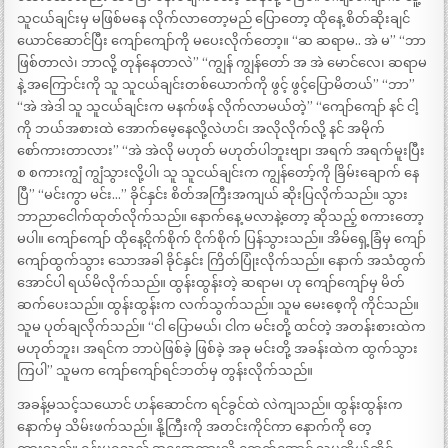
သူငယ်ချင်းမှ မဖြစ်မနေ လိုက်လာတော့မည် ပြောတော့ ထိုနေ့ စိတ်ဆိုးချင်
ယောင်ဆောင်ပြီး ကျော်ကျော်ကို မပေးလိုက်တော့။ “ဆ ဆရာမ.. အဲ မ” “ဘာ
ဖြစ်တာလဲ၊ ဘာလို့ တုန်နေတာလဲ” “ကျွန် ကျွန်တော် အ အဲ မောင်လေ၊ ဆရာမ
နဲ့ အကြောင်းကို သူ သူငယ်ချင်းတစ်ယောက်ကို ဖွင့် ဖွင့်ပြောမိတယ်” “ဘာ”
“အဲ အဲဒါ သူ သူငယ်ချင်းက မနက်ဖန် လိုက်လာမယ်တဲ့” “ကျော်ကျော် နင် ငါ့
ကို ဘယ်အစားထဲ အောက်မေ့နေလို့လဲဟင်၊ အလိုလိုက်လို့ နင် အမိုက်
စော်ကားတာလား” “အဲ အဲလို မဟုတ် မဟုတ်ပါဘူးဗျာ၊ အရက် အရက်မူးပြီး
စ စကားကျွံ ကျွံသွားလို့ပါ၊ သူ သူငယ်ချင်းက ကျွန်တော့်ကို ခြိမ်းချောက် နေ
ပြီ” “မင်းကွာ မင်း…” ခိုင်နှင်း စိတ်အကြီးအကျယ် ဆိုးပြလိုက်သည်။ သွား
ဘာညာငေါက်ထုတ်လိုက်သည်။ နောက်နေ့ မလာနဲ့တော့ ဆိုသည့် စကားတော့
မပါ။ ကျော်ကျော် ထိုနေ့ငိုက်စိုက် ငိုက်စိုက် ပြန်သွားသည်။ အိမ်ရှေ့ခြံမှ ကျော်
ကျော်ထွက်သွား သောအခါ ခိုင်နှင်း ကြိတ်ပြုံးလိုက်သည်။ နောက် အသံထွက်
အောင်ပါ ရယ်မိလိုက်သည်။ ထွန်းထွန်းတဲ့ ဆရာမ၊ ဟု ကျော်ကျော်မှ မိတ်
ဆက်ပေးသည်။ ထွန်းထွန်းက လက်သွက်သည်။ သူမ မေးစေ့ကို ကိုင်သည်။
သူမ ပုတ်ချလိုက်သည်။ “ငါ ပြောမယ်၊ ငါက မင်းတို့ ထင်တဲ့ အတန်းစားထဲက
မဟုတ်ဘူး၊ အရင်က ဘာပဲဖြစ်ခဲ့ ဖြစ်ခဲ့ အခု မင်းတို့ အခန်းထဲက ထွက်သွား
ကြပါ” သူမက ကျော်ကျော်ရင်ဘတ်မှ တွန်းလိုက်သည်။
အခန့်မသင့်သယောင် ဟန်ဆောင်က ရင်ခွင်ထဲ လဲကျသည်။ ထွန်းထွန်းက
နောက်မှ သိမ်းဖက်သည်။ နို့ကြီးကို အတင်းကိုင်ကာ နောက်ကို တေ့