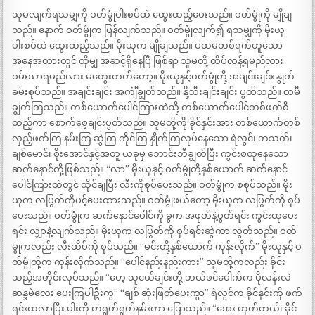
သူမလျက်ရသမျှကို ဝတ်မွုံပါးစပ်ထဲ ထွေးထည့်ပေးသည်။ ဝတ်မွုံကို မျိုချ
သည်။ နောက် ဝတ်မွုံက ပြန်လျက်သည်။ ဝတ်မွုံလျက်၍ ရသမျှကို မိုးယု
ပါးစပ်ထဲ ထွေးထည့်သည်။ မိုးယုက မျိုချသည်။ ပထမတစ်ရက်ဟူသော
အနေအထားတွင် ထိုမျှ အဆင့်ရှိနေပြီ ဖြစ်ရာ သူမတို့ ထိပ်လန့်ရမည်လား
ဝမ်းသာရမည်လား မတွေးတတ်တော့။ မိုးယုနှင့်ဝတ်မွုံတို့ အချင်းချင်း နွုတ်
ခမ်းစုပ်သည်။ အချင်းချင်း အင်္ကျီချွတ်သည်။ နို့သီးချင်းချင်း ပွတ်သည်။ ထမီ
ချွတ်ကြသည်။ တစ်ယောက်ပေါင်ကြားထဲသို့ တစ်ယောက်ပေါင်တစ်ဖက်စီ
ထည့်ကာ စောက်စေ့ချင်းပွတ်သည်။ သူမတို့ကို ခိုင်နှင်းအား တစ်ယောက်တစ်
လှည့်ဖက်ကြ နမ်းကြ ဆွဲကြ ကိုင်ကြ နှိုက်ကြလုပ်နေသော ရဲလွင်၊ ဘသက်၊
ချစ်မောင်၊ စိုးအောင်နှင့်အတူ ယခုမှ ဘောင်းဘီချွတ်ပြီး ကွင်းစထုနေသော
ဆက်နောင်တို့ဖြစ်သည်။ “လာ” မိုးယုနှင့် ဝတ်မွုံတို့နှစ်ယောက် ဆက်နောင်
ပေါင်ကြားထဲတွင် ထိုင်ချပြီး လီးကိုစုပ်ပေးသည်။ ဝတ်မွုံက စစုပ်သည်။ မိုး
ယုက လပြွတ်ကိုပင့်ပေးထားသည်။ ဝတ်မွုံဖယ်တော့ မိုးယုက လပြွတ်ကို စုပ်
ပေးသည်။ ဝတ်မွုံက ဆက်နောင်ပေါင်ကို ခွက အဖုတ်နဲ့ပွတ်ရင်း ကွင်းထုပေး
ရင်း လျှာနဲ့လျက်သည်။ မိုးယုက လပြွတ်ကို စုပ်ရင်းဆွဲကာ လွတ်သည်။ ဝတ်
မွုကလည်း လီးထိပ်ကို စုပ်သည်။ “မင်းတို့နှစ်ယောက် ကုန်းလိုက်” မိုးယုနှင့် ဝ
တ်မွုံတို့က ကုန်းလိုက်သည်။ “ပေါင်နည်းနည်းကား” သူမတို့ကလည်း ခိုင်း
သည့်အတိုင်းလုပ်သည်။ “ဟေ့ သူငယ်ချင်းတို့ ဘယ်ဖင်ပေါက်က ပိုလန်းလဲ
ဆန္ဒမဲလေး ပေးကြပါဦးကွ” “ချစ် ဆုံးဖြတ်ပေးကွာ” ရဲလွင်က ခိုင်နှင်းကို ဖက်
ရင်းထလာပြီး ပါးကို တရွတ်ရွတ်နမ်းကာ ပြောသည်။ “အေး ဟုတ်တယ်၊ ခိုင်