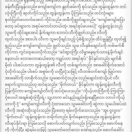
ထားသည်။ ရုန်းမရသည့် အနေအထားသို့ ရောက်အောင် သူမကိုယ်တိုင်
ဖန်တီးပြီးရုန်းသည်။ ကျော်ကျော်က နွုတ်ခမ်းကို စုပ်သည်။ ထွန်းထွန်းက တင်
လုံးကြီးကို ဆုတ်ကိုင်သည်။ ထွန်းထွန်းက ပိုကြမ်းသည်။ တင်လုံးများ
စုတ်ပြတ်လောက်အောင် ကိုင်သည်။ ထမီကိုချွတ်ချသည်။ “ကျော်ကျော်ပြော
တော့ ခင်ဗျားက အစုပ်ကောင်းတယ်တဲ့၊ အရင်စုပ်ပေးပေါ့” ထွန်းထွန်းသည်
သူမကို ထိုင်ချအောင် နိုက်ချကာ ဘောင်းဘီကိုချွတ်သည်။ လီးကို
ထုတ်သည်။ အားပါး လီးက သူမလိုချင်သည့် ပုံစံရှိသည်။ ထိပ်ချွန်ပြီး တုတ်၍
ရှည်သည်။ ကျော်ကျော်လည်း ချွတ်သည်။ သူမ လီးနှစ်ချောင်းကို တစ်ဖက်စီ
ကိုင်ကာ ကွင်းထုပေးလိုက်သည်။ “ခင်ဗျားကြီး လိမ္မာနေရက်သားနဲ့ မိုက်ချင်
နေတယ်၊ လောလောဆယ်တော့ ကျုပ်ဟာ အရင်စုပ်” ခိုင်နှင်းလည်း မျက်စိ
မှိတ် ပါးစပ်ဟကာ ထွန်းထွန်း၏ လီးကို တစ်ချက်တည်း အာခေါင်စိုက်အောင်
ငုံလိုက်သည်။ ပါးစပ် အစွမ်းကို ဟပြီးငုံသဖြင့် လီးတစ်ဝက်ကျော် မြုပ်ကာ
အာခေါင်ကို လာစိုက်သည်။ သူမဆက်ငုံသည်။ လည်ချောင်းထဲသို့ပင် လီး
ရောက်သွားသည်ဟု ထင်ရသည်။ “မိုက်တယ်” ခိုင်နှင်းက ထွန်းထွန်းလီးကို
ပြန်ကိုင်ကာ ကျော်ကျော်လီးကို ထပ်ငုံပေးသည်။ “ကိုယ့်ဟာကြီးကို ကြာကြာ
ငုံပေးပါ အချစ်ဆုံးကြီးရဲ့၊ သူ့ဟာက မင်းနည်းနည်းရိုးနေပြီလေ၊ လာပါ ကိုယ့်
ဟာကို ငုံ” ကျော်ကျော်လီးကို ငုံထားသော သူမခေါင်းကို ဆွဲကာ သူမပါးစပ်ထဲ
လီးကို အဆုံးထိုးသွင်းသည်။ ပြီးတော့ ရမ်းလိုက်သေးသည်။ “အူး ဝူးဝူးးး”
“မိုက်တယ်” ထွန်းထွန်းက တမိုက်တည်း မိုက်နေတော့သည်။ ထွန်းထွန်းက
လီးစုပ်ခိုင်းရာ ကြမ်းသလို စောက်ပတ်လျက်လည်း ကြမ်းသည်။ စောက်စေ့
ကို ကိုက်ပြီး ဆွဲရမ်းသဖြင့် သူမတော်တော်လေး အော်ရသည်။ စောက်ခေါင်း