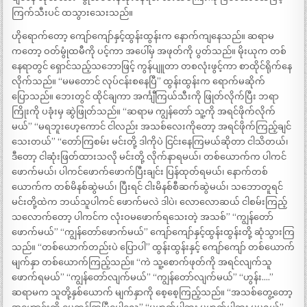
ကြက်သီးပင် ထသွားသေးသည်။
ဟိုရောက်တော့ ကျော်ကျော်နှင့်ထွန်းထွန်းက နောက်ကျနေသည်။ ဆရာမ
ကတော့ ဝတ်မွုံထမီကို ပင့်ကာ အပေါ်မှ အဖုတ်ကို ပွတ်သည်။ မိုးယုက တစ်
နေရာတွင် ရှောင်သည့်သဘောဖြင့် ကွန်ပျူတာ တစလုံးဖွင့်ကာ စာထိုင်ရိုက်နေ
လိုက်သည်။ “မမတောင် လုပ်ငန်းစနေပြီ” ထွန်းထွန်းက ရောက်မဆိုက်
ပြောသည်။ ဘေးတွင် ထိုင်ချကာ အင်္ကျီကြယ်သီးကို ဖြုတ်လိုက်ပြီး ဘရာ
ကြိုးကို ပခုံးမှ ဆွဲဖြုတ်သည်။ “ဆရာမ ကျွန်တော် သူ့ကို အရင်ဖိုက်လိုက်
မယ်” “မရဘူးဟေ့ကောင် ငါလည်း အသစ်လေးကိုတော့ အရင်ဖိုက်ကြည့်ချင်
သေးတယ်” “တော်ကြစမ်း မင်းတို့ ဒါကိုပဲ ငြင်းနေကြမယ်ဆိုတာ ငါသိတယ်၊
ဒီတော့ ငါဆုံးဖြတ်ထားသလို မင်းတို့ လိုက်နာရမယ်၊ တစ်ယောက်က ပါကင်
ဖောက်မယ်၊ ပါကင်ဖောက်ဖောက်ပြီးချင်း ပြန်ထုတ်ရမယ်၊ နောက်တစ်
ယောက်က တစ်မိနစ်ဆွဲမယ်၊ ပြီးရင် ငါးမိနစ်စီဆက်ဆွဲမယ်၊ သဘောတူရင်
မင်းတို့ထဲက ဘယ်သူပါကင် ဖောက်မလဲ ဒါပဲ၊ လောလောဆယ် ငါစမ်းကြည့်
သလောက်တော့ ပါကင်က လုံးဝမဖောက်ရသေးတဲ့ အသစ်” “ကျွန်တော်
ဖောက်မယ်” “ကျွန်တော်ဖောက်မယ်” ကျော်ကျော်နှင့်ထွန်းထွန်းတို့ ဆုံသွားကြ
သည်။ “တစ်ယောက်တည်းပဲ ပြောပါ” ထွန်းထွန်းနှင့် ကျော်ကျော် တစ်ယောက်
မျက်နှာ တစ်ယောက်ကြည့်သည်။ “ကဲ သူ့စောက်ဖုတ်ကို အရင်လျက်သူ
ဖောက်ရမယ်” “ကျွန်တော်လျက်မယ်” “ကျွန်တော်လျက်မယ်” “ဟွန်း….”
ဆရာမက သူတို့နှစ်ယောက် မျက်နှာကို စေ့စေ့ကြည့်သည်။ “အသစ်တွေ့တော့