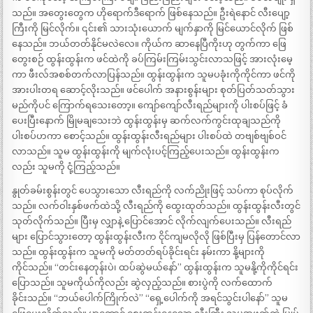
သည်။ အတွေးတွေက ဟိုရောက်ဒီရောက် ဖြစ်နေသည်။ ဦးရဲနောင် လီးပျော့
ကြီးကို မြင်လိုက်။ ၎င်း၏ သားသုံးယောက် မျက်နှာကို မြင်ယောင်လိုက် ဖြစ်
နေသည်။ ဘယ်တတ်နိုင်မလဲလေ။ ကိုယ်က ဆာနေပြီကိုးဟု တွက်ကာ ဖြေ
တွေးစဉ် ထွန်းထွန်းက ဖင်ထဲကို ခပ်ကြမ်းကြမ်းသွင်းလာသဖြင့် အားလုံးမေ့
ကာ ဖီးလ်အစစ်တက်လာပြန်သည်။ ထွန်းထွန်းက သူမပခုံးကိုကိုင်ကာ ဖင်ကို
အားပါးတရ ဆောင့်လိုးသည်။ ဖင်ပေါက် အနားစွန်းများ စုတ်ပြတ်သတ်သွား
မည်ကိုပင် ကြောက်ရသေးတော့။ ကျော်ကျော်လီးရည်များကို ပါးစပ်ဖြင့် ခံ
ပေးပြီးနောက် မြိုမချသေးဘဲ ထွန်းထွန်းမှ ဆက်လက်ကွင်းထုချသည်ကို
ပါးစပ်ဟကာ စောင့်သည်။ ထွန်းထွန်းလီးရည်များ ပါးစပ်ထဲ တဗျစ်ဗျစ်ဝင်
လာသည်။ သူမ ထွန်းထွန်းကို မျက်လုံးပင့်ကြည့်ပေးသည်။ ထွန်းထွန်းက
လည်း သူမကို ငုံ့ကြည့်သည်။
နွုတ်ခမ်းစွန်းတွင် ပေသွားသော လီးရည်ကို လက်ညိုးဖြင့် သပ်ကာ စုပ်လိုက်
သည်။ လက်ဝါးနှစ်ဖက်ထဲသို့ လီးရည်ကို ထွေးထုတ်သည်။ ထွန်းထွန်းလီးတွင်
သုတ်လိုက်သည်။ ပြီးမှ လျှာနဲ့ ပြောင်အောင် လိုက်လျက်ပေးသည်။ လီးရည်
များ ပြောင်သွားတော့ ထွန်းထွန်းလီးက ငိုင်ကျမလိုလို ဖြစ်ပြီးမှ ပြန်တောင်လာ
သည်။ ထွန်းထွန်းက သူမကို မတ်တတ်ရပ်ခိုင်းရင်း နမ်းကာ နို့များကို
ကိုင်သည်။ “တင်းနေတုန်းပဲ၊ ထပ်ဆွဲမယ်နော်” ထွန်းထွန်းက သူမနို့ကိုကိုင်ရင်း
ပြောသည်။ သူမကိုယ်ကိုလည်း ဆွဲလှည့်သည်။ စားပွဲကို လက်ထောက်
ခိုင်းသည်။ “ဘယ်ပေါက်ကြိုက်လဲ” “ရှေ့ပေါက်ကို အရင်သွင်းပါနော်” သူမ