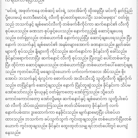
က ရယ်ကာ ပြောသည်။
“မင်းရဲ့ အဖုတ်ကနေ တစ်ဆင့် မင်းရဲ့ သားအိမ်ကို ထိုးမွေပြီး မင်းကို နတ်ပြည်
ပို့ပေးမယ့် ဟောဒီမောင်ရဲ့ လီးကို စုပ်တော်မူပေးပါဦး သခင်မဖုရား” ဝတ်မွုံ
သည် ဘသက်နှင့် ချစ်မောင်လီးကို တစ်ဖက်စီကိုင်ကာ ဆက်နောင်၏ လီးကို
စုပ်ပေးသည်။ ခဏသာ စုပ်ခွင့်ပေးသည်။ နောက်လှည့်၍ ဆောင့်ချပေးရ
သည်။ ဝတ်မွုံလည်း တစ်ယောက်စီ နောက်လှည်ပြီး ဆောင့်ချပေးရသည်။ ပြီး
နောက် ဘသက်နှင့် ချစ်မောင်၏ အနမ်းများအောက် ခဏနားသည်။ နွုတ်ခမ်း
များကို စုပ်သည်။ နို့များကို ကိုင်သည်။ ဆက်နောင်က ခိုင်နှင်းကို ခေါ်သည်။
ခိုင်နှင်းရောက်လာပြီး ဆက်နောင် လီးကို စုပ်သည်။ ပြီးလျှင် ပေါင်တစ်ဖက်ခွ
ပြီး ထိုင်ကာ ဆောင့်ချပေးသည်။ တစ်ယောက်ပြီး တစ်ယောက်ပေါ် ဆောင့်ချရ
သည်။ ကုတင်ပေါ်သို့ မချောသုံးယောက် ပက်လက်ကလေး အိပ်သည်။ စိုး
အောင်၊ ဘသက်နှင့် ရဲလွင်က စောက်ပတ် အသီးသီးသို့ သူတို့လီးကို ချိန်လိုက်
သည်။ တပြိုင်နက် ဆောင့်ချသည်။ နောက် ပြိုင်တူဆွဲသည်။ ခိုင်နှင်းက သိပ်မ
အော်သော်လည်း မိုးယုနှင့် ဝတ်မွုံကတော့ အော်ကြသည်။ သို့သော်
ကောင်းကောင်းတော့ အော်လို့မရ။ ဆက်နောင်နှင့် ချစ်မောင်က သူတို့ပါးစပ်
ထဲ လီးကို သိပ်ထည့်ထားကြသည်။ ဇာတ်သိမ်းတော့ ခိုင်နှင်းကို လက်
နောက်ပစ်ထား ဒူးထောက်ကာ နေခိုင်းသည်။ မျက်နှာမော့ပြီး ပါးစပ်ဟ
ထားသည်။ ဘသက်က ခပ်သွက်သွက် ကွင်းထုချသည်။ တစ်ယောက်ပြီးတစ်
ယောက် ကွင်းထုချသည်။ ခိုင်နှင်း ထွေးထုတ်သမျှ ရင်ဘတ်ပေါ်တွင် ပေကျံ
နေသည်။