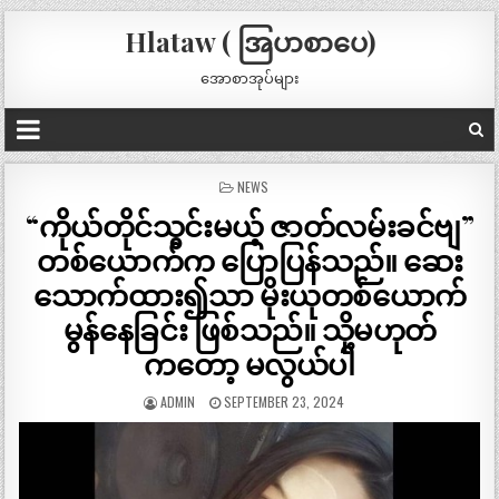
Hlataw ( အြပာစာပေ)
အောစာအုပ်များ
POSTED
NEWS
IN
“ကိုယ်တိုင်သွင်းမယ့် ဇာတ်လမ်းခင်ဗျ”
တစ်ယောက်က ပြောပြန်သည်။ ဆေး
သောက်ထား၍သာ မိုးယုတစ်ယောက်
မွန်နေခြင်း ဖြစ်သည်။ သို့မဟုတ်
ကတော့ မလွယ်ပါ
ADMIN
SEPTEMBER 23, 2024