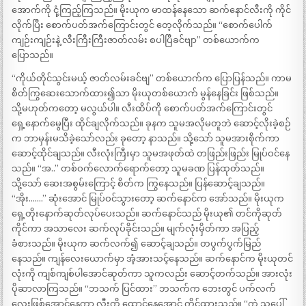
အောက်ကို ငုံ့ကြည့်ကြသည်။ မိုးယုက မာထန်နေသော ဆက်နောင်လီးကို ကိုင်
လိုက်ပြီး စောက်ပတ်အက်ကြောင်းတွင် တေ့လိုက်သည်။ “စောက်ပေါက်
ကျဉ်းကျဉ်းနဲ့ လီးကြီးကြီးဇာတ်လမ်း စပါပြီခင်ဗျာ” တစ်ယောက်က
ပြောသည်။
“ကိုယ်တိုင်သွင်းမယ့် ဇာတ်လမ်းခင်ဗျ” တစ်ယောက်က ပြောပြန်သည်။ ကာမ
စိတ်ကြွဆေးသောက်ထား၍သာ မိုးယုတစ်ယောက် မွန်နေခြင်း ဖြစ်သည်။
သို့မဟုတ်ကတော့ မလွယ်ပါ။ လီးထိပ်ကို စောက်ပတ်အက်ကြောင်းတွင်
ရှေ့နောက်မွေပြီး ထိုင်ချလိုက်သည်။ ခုနက သူမအလိုမတူဘဲ ဆောင့်လိုးခဲ့စဉ်
က ဘာမှန်းမသိခဲ့သော်လည်း ခုတော့ နာသည်။ သို့သော် သူမအားစိုက်ကာ
ဆောင့်ထိုင်ချသည်။ လီးလုံးကြီးမှာ သူမအဖုတ်ထဲ တဖြည်းဖြည်း မြုပ်ဝင်နေ
သည်။ “အ..” တစ်ဝက်လောက်ရောက်တော့ သူမခဏ ပြန်ထုတ်သည်။
သို့သော် ဆေးအစွမ်းကြောင့် စိတ်က ကြွနေသည်။ ပြန်ဆောင့်ချသည်။
“အိုး…….” ဆုံးအောင် မြုပ်ဝင်သွားတော့ ဆက်နောင်က အော်သည်။ မိုးယုက
ရှေ့တိုးနောက်ဆုတ်လုပ်ပေးသည်။ ဆက်နောင်သည် မိုးယု၏ တင်ကိုဆုတ်
ကိုင်ကာ အသာလေး ဆက်လုပ်ခိုင်းသည်။ မျက်လုံးမှိတ်ကာ အပြည့်
ခံစားသည်။ မိုးယုက ဆက်လက်၍ ဆောင့်ချသည်။ တပွက်ပွက်မြည်
နေသည်။ ကျန်လေးယောက်မှာ အံ့အားသင့်နေသည်။ ဆက်နောင်က မိုးယုတင်
လုံးကို ကျစ်ကျစ်ပါအောင်ဆုတ်ကာ သူကလည်း ဆောင့်တက်သည်။ အားလုံး
ပိုဆာလာကြသည်။ “ဘသက် ပြင်ထား” ဘသက်က ဘေးတွင် ပက်လက်
လေးဖြစ်အောင်နေကာ လီးကို ထောင်နေအောင် ကိုင်ထားသည်။ “ကဲ သူ့ပေါ်