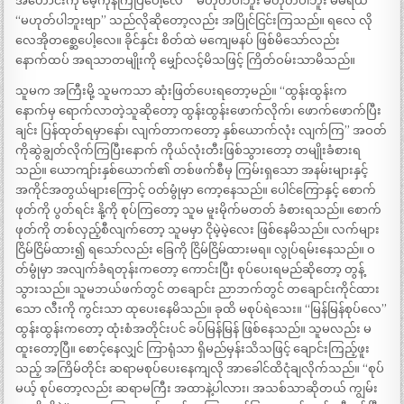
အဟောင်းကို မေ့ကုန်ကြပြီပေါ့လေ” “မဟုတ်ပါဘူး မဟုတ်ပါဘူး မမရယ်”
“မဟုတ်ပါဘူးဗျာ” သည်လိုဆိုတော့လည်း အပြိုင်ငြင်းကြသည်။ ရလေ လို
လေအိုတစ္ဆေပေါ့လေ။ ခိုင်နှင်း စိတ်ထဲ မကျေမနပ် ဖြစ်မိသော်လည်း
နောက်ထပ် အရသာတမျိုးကို မျှော်လင့်မိသဖြင့် ကြိတ်ဝမ်းသာမိသည်။
သူမက အကြီးမို့ သူမကသာ ဆုံးဖြတ်ပေးရတော့မည်။ “ထွန်းထွန်းက
နောက်မှ ရောက်လာတဲ့သူဆိုတော့ ထွန်းထွန်းဖောက်လိုက်၊ ဖောက်ဖောက်ပြီး
ချင်း ပြန်ထုတ်ရမှာနော်၊ လျက်တာကတော့ နှစ်ယောက်လုံး လျက်ကြ” အဝတ်
ကိုဆွဲချွတ်လိုက်ကြပြီးနောက် ကိုယ်လုံးတီးဖြစ်သွားတော့ တမျိုးခံစားရ
သည်။ ယောကျာ်းနှစ်ယောက်၏ တစ်ဖက်စီမှ ကြမ်းရှသော အနမ်းများနှင့်
အကိုင်အတွယ်များကြောင့် ဝတ်မွုံမှာ ကော့နေသည်။ ပေါင်ကြောနှင့် စောက်
ဖုတ်ကို ပွတ်ရင်း နို့ကို စုပ်ကြတော့ သူမ မူးမိုက်မတတ် ခံစားရသည်။ စောက်
ဖုတ်ကို တစ်လှည့်စီလျက်တော့ သူမမှာ ငိုမဲ့မဲ့လေး ဖြစ်နေမိသည်။ လက်များ
ငြိမ်ငြိမ်ထား၍ ရသော်လည်း ခြေကို ငြိမ်ငြိမ်ထားမရ။ လွုပ်ရမ်းနေသည်။ ဝ
တ်မွုံမှာ အလျက်ခံရတုန်းကတော့ ကောင်းပြီး စုပ်ပေးရမည်ဆိုတော့ တွန့်
သွားသည်။ သူမဘယ်ဖက်တွင် တချောင်း ညာဘက်တွင် တချောင်းကိုင်ထား
သော လီးကို ကွင်းသာ ထုပေးနေမိသည်။ ခုထိ မစုပ်ရဲသေး။ “မြန်မြန်စုပ်လေ”
ထွန်းထွန်းကတော့ ထုံးစံအတိုင်းပင် ခပ်မြန်မြန် ဖြစ်နေသည်။ သူမလည်း မ
ထူးတော့ပြီ။ စောင့်နေလျှင် ကြာရုံသာ ရှိမည်မှန်းသိသဖြင့် ချောင်းကြည့်ဖူး
သည့် အကြိမ်တိုင်း ဆရာမစုပ်ပေးနေကျလို အာခေါင်ထိငုံချလိုက်သည်။ “စုပ်
မယ့် စုပ်တော့လည်း ဆရာမကြီး အထာနဲ့ပါလား၊ အသစ်သာဆိုတယ် ကျွမ်း