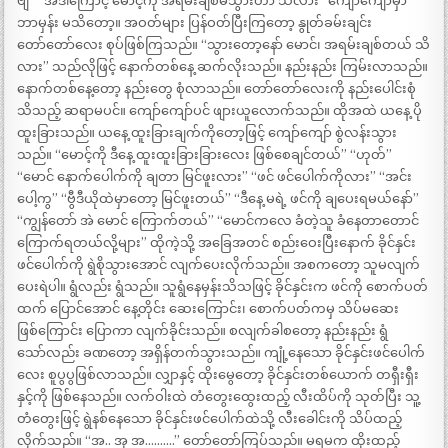
ဗျ” “အဲဒါကြောင့် မောင့်ကို အရမ်းချစ်မိသွားတာ သိလား” ကျော်ကျော်မှာ
ဘာမှန်း မသိတော့။ အဝတ်များ ပြန်ဝတ်ပြီးကြတော့ နွုတ်ခမ်းချင်း
တော်တော်လေး စုပ်ဖြစ်ကြသည်။ “သွားတော့နော် မောင်၊ အရမ်းချစ်တယ် သိ
လား” သည်လိုဖြင့် နောက်တစ်နေ့ ဆက်လိုးသည်။ နည်းနည်း ကြမ်းလာသည်။
နောက်တစ်နေ့တော့ နည်းတွေ စုံလာသည်။ တော်တော်လေးကို နည်းပေါင်းစုံ
သိသည့် ဆရာမပင်။ ကျော်ကျော်ပင် ဖျားယူလောက်သည်။ ထိုအထဲ ယနေ့ ပို
ထူးခြားသည်။ ယနေ့ ထူးခြားချက်ကိုတော့ဖြင့် ကျော်ကျော် စွဲလန်းသွား
သည်။ “မောင့်ကို ဒီနေ့ ထူးထူးခြားခြားလေး ဖြစ်စေချင်တယ်” “ဟုတ်”
“မောင် နောက်ပေါက်ကို ချတာ မြင်ဖူးလား” “ဖင် ဖင်ပေါက်ကိုလား” “အင်း
ပေါ့ကွ” “ဗွီဒီယိုထဲမှာတော့ မြင်ဖူးတယ်” “ဒီနေ့ မရဲ့ ဖင်ကို ချပေးရမယ်နော်”
“ကျွန်တော် အဲ မောင် ကြောက်တယ်” “မောင်ကလေ ခံတဲ့သူ ခံနေတာတောင်
ကြောက်ရတယ်လို့များ” ထိုကဲ့သို့ အခြေအတင် စည်းဝေးပြီးနောက် ခိုင်နှင်း
ဖင်ပေါက်ကို ရွဲစိုသွားအောင် လျက်ပေးလိုက်သည်။ အစကတော့ သူမလျက်
ပေးရဲပါ။ ရွံလည်း ရွံသည်။ သူရွံနေမှန်းသိသဖြင့် ခိုင်နှင်းက ဖင်ကို စောက်ပတ်
ထက် ပြောင်အောင် နေ့တိုင်း ဆေးကြောင်း၊ စောက်ပတ်ကမှ သိပ်မဆေး
ဖြစ်ကြောင်း ပြောကာ လျက်ခိုင်းသည်။ စလျက်ခါစတော့ နည်းနည်း ရွံ
သော်လည်း ခဏတော့ အရှိန်တက်သွားသည်။ ကျုံ့နေသော ခိုင်နှင်းဖင်ပေါက်
လေး စူပွပွဖြစ်လာသည်။ လျှာနှင့် ထိုးမွေတော့ ခိုင်နှင်းတစ်ယောက် တရှီးရှီး
နှင့်ကို ဖြစ်နေသည်။ လက်ဝါးထဲ တံတွေးထွေးထည့် လီးထိပ်ကို သုတ်ပြီး သူ့
တံတွေးဖြင့် ရွဲနစ်နေသော ခိုင်နှင်းဖင်ပေါက်ထဲသို့ လီးခေါင်းကို သိပ်ထည့်
လိုက်သည်။ “အ.. အု အ……….” တော်တော်ကြပ်သည်။ မရမက ထိုးထည့်