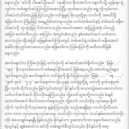
နေသည်။ “ဖင်ကို ငါဆော်ဦးမယ်” ဟုဆိုကာ စိုးအောင်က နောက်သို့ ယွန်းရာ ရဲ
လွင်က တစ်ချက်ခပ်ပြင်းပြင်းဆောင့်ပြီး ထုတ်ပေးသည်။ ရှေ့ကိုလှမ်းကာ
ပါးစပ်ထဲသိပ်ထည့်ဖို့ ပြင်သည်။ ဝတ်မွုံနှင့် မိုးယုတို့မှာ လက်ကို အပေါ်သို့
မြောက်ကာ ကြိုးဖြင့် အချည်ခံထားရသည်။ လက်တစ်ဖက်နှင့် တစ်ဖက် မနီး။
ပါးစပ်ကို ဘုလုံးဖြင့် ပိတ်ထားသည်။ အဝတ်အစား အပြည့်အစုံ ပါသည့်
အပြင် ဘော်လီလည်း အကြပ်၊ အတွင်းခံလည်း နှစ်အထပ်ထပ် ဝတ်ထား
ပေးသည်။ ထို့အပြင် ခြေနှစ်ဖက်ကြားတွင် တစ်ဖက်နဲ့ တစ်ဖက် မနီးအောင်
ခေါင်းအုံးညှပ်ထားပေးသည်။ ခြေဖဝါးက ကြမ်းပြင်ကို မထိတထိဖြစ်
နေသည်။
ဆက်နောင်က ကြိမ်လုံးဖြင့် တင်လုံးကို ခပ်ဆတ်ဆတ်ရိုက်သည်။ “ဖြန်း……”
“အုဝု” မိုးယုတစ်ယောက် မခံမရပ်နိုင်အောင် ဖြစ်နေသည်။ စောက်ရည်များ
ထွက်နေသည်။ ဆက်နောင်က ဝတ်မွုံကို ရိုက်ပြန်သည်။ “ဖြန်း……..” “အု……….”
“ဖုတ် ဖုတ်” “ဝု ဝု” ဆက်နောင်က မိုးယုနှင့် ဝတ်မွုံတို့ရဲ့ တင်ကို ဖုတ်ခနဲပုတ်
ပြီး ကုတ်လိုက်သည်။ မြင်ကွင်းထဲတွင် ခိုင်နှင်းကို ယောကျ်ားလေးယောက်က
ပက်ပက်စက်စက် ဝိုင်းလိုးနေကြသည်။ သို့သော်သူမတို့ကလည်း ခံချင်
လောက်အောင် ဖီးလ်ကတက်နေသည်။ သို့သော် ဘယ်လိုမှ လုပ်မရ။ ရိုက်
လိုက် ကုတ်လိုက်လုပ်တော့ ရုန်းကြသည်။ သည်အချိန်မှာ ဘယ်လိုလီးလာ
လာ၊ ဘာပဲ လုပ်ပေးရ လုပ်ပေးရ၊ ဘယ်လိုပဲ လုပ်လုပ်၊ ဘယ်နှစ်ယောက်ပဲလိုး
လိုး ခံပေးချင်နေချိန် ဖြစ်သည်။ ခိုင်နှင်းက ဒူးထောက်ကာ မှောက်ပေးသည်။
ရဲလွင်နှင့် ချစ်မောင်က ဖင်ကို တစ်ချက်စီသွင်းသည်။ ခိုင်နှင်းကို မော့