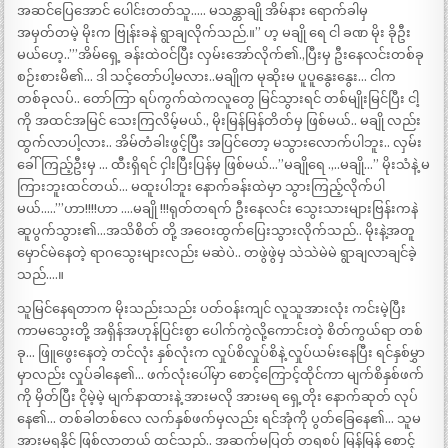
အဆင်ပြေအောင် ပေါင်းတတ်သူ….. မသန္တာချို အိမ်နား ရောက်ခါမှ
အမှတ်တမဲ့ မိုးက ဗြုန်းခနဲ ရွာချလိုက်သည်.။” ဟ့ မချို ရေ ငါ ခဏ မိုး ခိုဦး
မယ်ဟေ့..”’အိမ်ရှေ့ ခန်းထဲဝင်ပြီး လှမ်းအော်လိုက်၏.,ပြီးမှ ဦးနေလင်းတစ်ခု
စဉ်းစားမိ၏… ဒါ သင့်တော်ပါ့မလား..မချိုက မုဆိုးမ ပူပူနွေးနွေး… ငါက
တစ်ခုလပ်.. တော်ကြာ ရပ်ကွက်ထဲကလူတွေ မြင်သွားရင် တစ်မျိုးမြင်ပြီး ငါ့
ကို အထင်အမြင် သေးကြလိမ့်မယ်., မိုးမြန်မြန်တိတ်မှ ဖြစ်မယ်.. မချို လည်း
ထွက်လာပါ့လား.. အိမ်တံခါးဖွင့်ပြီး အပြင်တော့ မသွားလောက်ပါဘူး.. လှမ်း
ခေါ်ကြည့်ဦးမှ … ထီးရှိရင် ငှါးပြီးပြန်မှ ဖြစ်မယ်…”မချိုရေ .,..မချို…” မိုးသံနဲ့ မ
ကြားဘူးထင်တယ်… မထူးပါဘူး နောက်ခန်းထဲမှာ သွားကြည့်လိုက်ပါ
မယ်…..”’ဟာ!!!!ဟာ ….မချို !!!ရုတ်တရက် ဦးနေလင်း သွေးသားများဗြန်းကနဲ
ဆူပွက်သွား၏…အသိစိတ် တို့ အဝေးထွက်ပြေးသွားလိုက်သည်.. မိုးနဲ့အတူ
မှောင်မဲနေတဲ့ ရာဂသွေးများလည်း မဆဲပဲ.. တဖွဲဖွဲမှ သဲသဲမဲမဲ ရွာချလာချင်ခဲ့
သည်….။
သူမြင်နေရတာက မိုးသည်းသည်း ပတ်ဝန်းကျင် လူသူအားလုံး ကင်းမဲ့ပြီး
ကာမသွေးတို့ အရှိန်အဟုန်ပြင်းစွာ ပေါက်ကွဲလို့ကောင်းတဲ့ စိတ်ကွယ်ရာ တစ်
ခု… ဖြူဖွေးနေတဲ့ တင်လုံး နှစ်လုံးက လှုပ်စိလှုပ်စိနဲ့ လှုပ်ယမ်းနေပြီး ရင်နှစ်မွှာ
မှာလည်း လှုပ်ခါနေ၏… ဖက်လုံးပေါ်မှာ စောင့်ကြောင့်ထိုင်ကာ မျက်စိနှစ်ဖက်
ကို မှိတ်ပြီး ငိုမဲ့မဲ့ မျက်နာထားနဲ့ အားမလို အားမရ ရှေ့တိုး နောက်ဆုတ် လုပ်
နေ၏… တစ်ခါတစ်လေ လက်နှစ်ဖက်မှလည်း ရင်အုံကို ပွတ်ခြေနေ၏… သူမ
အားမရနိုင် ဖြစ်လာတယ် ထင်သည်.. အဆက်မပြတ် တရစပ် မြန်မြန် စောင့်