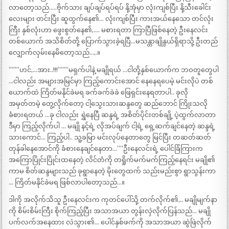
လာတော့သည်…..ဗိုက်သား ချပ်ချပ်ရပ်ရပ် နို့အုံမှာ လုံးကျစ်ပြီး နို့သီးခေါင်း
လေးများ တင်းပြီး ဆူထွက်နေ၏… လုံးကျစ်ပြီး ကားအယ်နေသော တင်လုံး
ကြီး နှစ်လုံးဟာ ဖွေးစွတ်နေ၏,…. မစားရတာ ကြာပြီဖြစ်နေတဲ့ ဦးနေလင်း
တစ်ယောက် အသိစိတ်တို့ ပြောက်သွားခဲ့ရပြီ…မသန္တာချိုနွယ်ရှိရာသို့ ဦးတည်
လျှောက်လှမ်းနေမိတော့သည်…,.။
”””’ဟင်,…အား..!!!”””’မရှက်ပါနဲ့ မချိုရယ် …ငါတို့နှစ်ယောက်က ဘဝတူတွေပါ
…ငါလည်း အများအမြင်မှာ ကြည့်ကောင်းအောင် နေနေရပေမဲ့ မင်းလိုပဲ တစ်
ယောက်ထဲ ကြိတ်မနိုင်ခဲမရ ခက်ခက်ခဲခဲ ဖြေရှင်းနေရတာပါ.. ခုလို
အမှတ်တမဲ့ တွေ့လိုက်တော့ ငါ့သွေးသားဆန္ဒတွေ ဆည်ဘောင် ကြိုးသလို
ခံစားရတယ် …ခု ငါလည်း ရွှဲနေပြီ ဆန္ဒရဲ့ အစိတ်ပိုင်းတစ်ချို့ ပဲ့ထွက်လာတာ
ဒီမှာ ကြည့်လိုက်ပါ … မချို နင့်ရဲ့ လိုအပ်ချက် ငါ့ရဲ့ ရှေ့ဆက်ချင်နေတဲ့ ဆန္ဒရဲ့
သားကောင်… ကြည့်ပါ.. သူ့ခမြာ မင်းလုပ်နေတာတွေ မြင်ပြီး တဆတ်ဆတ်
တုန်ခါနေအောင်ကို ခံစားနေချင်နေတာ…””ဦးနေလင်းရဲ့ ပေါင်ခြံကြားက
အကြောပြိုင်းပြိုင်းထနေတဲ့ လိင်တံကို တရှိုက်မက်မက်ကြည့်နေရင်း မချို၏
ကာမ စိတ်ဆန္ဒများသည် ခုရွာနေတဲ့ မိုးတွေထက် သည်းမည်းစွာ ရွာသွန်းကာ
… ကြိတ်မနိုင်ခဲမရ ဖြစ်လာပါတော့သည်…။
ဒါကို အလိုက်သိသူ ဦးနေလင်းက ကုတင်ပေါ်သို့ တက်လိုက်၏,.. မချိုမျက်နာ
ကို စိမ်းစိမ်းကြီး စိုက်ကြည့်ပြီး အသာအယာ တွန်းလှဲလိုက်ပြန်သည်… မချို
ပက်လက်အနေထား လဲသွား၏… ပေါင်နှစ်ဖက်ကို အသာအယာ ဆွဲဖြဲလိုက်