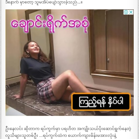
ဒီနောက် မှာတော့ သူမအိပ်ပျော်သွားခဲ့သည်..,.။
ဦးနေလင်း ဆိုတာက ရပ်ကွက်မှာ ပရဟိတ အကျိုးသယ်ပိုးဆောင်ရွက်နေတဲ့
လူသိများသူတစ်ဦး ….ရပ်ကွက်ထဲက ယောက်ကျားမိန်းမအားလုံးနဲ့