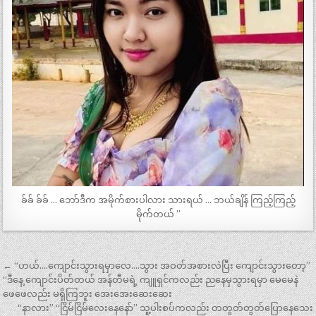
ခ်ခ် ခ်ခ် … ဘော်ဒီက အမိုက်စားပါလား သားရယ် … ဘယ်ချိန် ကြည့်ကြည့်
မိုက်တယ် ”
Post
← “ဟယ်….ကျောင်းသွားရမှာလေ….သွား အဝတ်အစားလဲပြီး ကျောင်းသွားတော့”
navigation
“ဒီနေ့ ကျောင်းပိတ်တယ် အန်တီမရဲ့ ကျူရှင်ကလည်း ညနေမှသွားရမှာ မေမေနဲ
ဖေဖေလည်း မရှိကြဘူး အေးအေးဆေးဆေး
“နာလား” “ငြိမ်ငြိမ်လေးနေနော်” သူ့ပါးစပ်ကလည်း တတွတ်တွတ်ပြောနေသေး