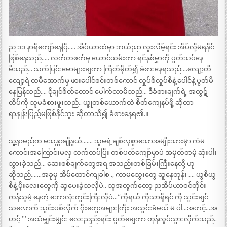
ည ၁၁ နာရီကျော်နေပြီ….. အိပ်ယာထဲမှာ ဘယ်ညာ လူးလိမ့်ရင်း အိပ်လို့မရနိုင်
ဖြစ်နေသည်….. လက်တဖက်မှ ယောင်ယမ်းကာ ရင်နှစ်မွှာကို ပွတ်သပ်နေ
မိသည်… သက်ပြင်းမောများချကာ ကြိတ်မှိတ်၍ ခံစားနေရသည်….လျော့တိ
လျော့ရဲ ထမီအောက်မှ ဖားပေါင်စင်းတစ်ကောင် လှုပ်စိလှုပ်စိနဲ့ ပေါင်နဲ့ ပွတ်မိ
နေပြန်သည်…. ငိုချင်စိတ်တောင် ပေါက်လာမိသည်… ဒီခံစားချက်ရဲ့ အထွဋ်
ထိပ်ကို သူမခံစားဖူးသည်.. ယ္ခုတစ်ယောက်ထဲ စိတ်ကျေနပ်ဖို့ ဆိုတာ
ရာနှုန်းပြည့်မဖြစ်နိုင်ဘူး ဆိုတာသိ၍ ခံစားနေရ၏.။
သူ့နာမည်က မသန္တာချိုနွယ်……. သူမရဲ့ချစ်လှစွာသောအမျိုးသားမှာ ကံမ
ကောင်းအကြောင်းမလှ လက်ထပ်ပြီး တစ်ပတ်ကျော်မှာပဲ အမှတ်တမဲ့ ဆုံးပါး
သွားခဲ့သည်… ဆေးစစ်ချက်တွေအရ အသည်းတစ်ခြမ်းကြီးနေလို့ ဟု
ဆိုသည်…….အခုမှ အိမ်ထောင်ကျခါစ ., ကာမသွေးတွေ ဆူနေတုန်း …. ယွစိယွ
စိနဲ့ ပိုးလေးတွေကို ဆွပေးခဲ့သလိုပဲ.. သူအတွက်တော့ ညအိပ်ယာဝင်တိုင်း
ကန်သူမဲ့ နေတဲ့ ဘောလုံးကွင်းကြီးလိုပဲ…“ကိုရယ် ကိုသာရှိရင် ကို သွင်းချင်
သလောက် သွင်းပစ်လိုက် ဂိုးတွေအများကြီး အသွင်းခံမယ် မ ပါ…အဟင့်…အ
ဟင့် ”’ အသံမျှင်းမျှင်း လေးညည်းရင်း ပွတ်ချေကာ တုန်လှုပ်သွားလိုက်သည်..