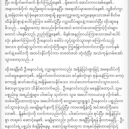
ပြီး တရိုက်မက်မက် စိုက်ကြည့်နေ၏ …မို့မောက် ဖောင်းကားအစ်နေ၏…
အနားတစ်ဝိုက် အညိုရောင်သန်းနေပြီး အစေ့ထိပ်မှာထောင်နေ၏..သူ့စိတ်ကူး
နဲ့ အမြဲတမ်း ရင်ခုံနေသောအရာမို့ နဖူးတွေ့ဒူးတွေ့ တွေ့နေရသောအခါ စိတ်မ
ထိန်းနိုင်စွာနဲ ပေါင်ခွကြား ခေါင်းငုံ့ပြီး လျှာထိပ်ဖျားနဲ့ ကလော်ပြီး ထိုးဆွနေ
မိသည်…. မချိုမှာတော့ အသည်းခိုက်အောင် ကောင်းသောကြောင့်ငိုသံများ
တောင် ပါနေမိသည်..ညည်းငြူနေ၏… မိနစ်အနည်းငယ်ကြာသောအခါ ပေါင်
လုံး နှစ်ဖက်ကြားကို ဦးနေလင်း ခေါင်း လွင့်ထွက်သွားမှာ ကြောက်သည့်
အလား ဇွတ်ဆွဲသွှင်းကာ ဖင်လုံးကြီးများ ကြွမြှောက်တက်လာပြီး လက်နှစ်
ဖက်နဲ့ ခေါင်းကို အတင်းနိပ်ကိုင်ကာ တဇတ်ဇတ် တုံတုံပြီး အသံကုန်ဟစ်အော်
သွားတော့သည်…။
ထိုအချိန်ထိ ဦးနေလင်းရဲ့ လျှာဖျားကလည်း အရှိန်ပြင်းစွာဖြင့် အစေ့ထိပ်ကို
ပတ်မွှေနေတော့၏., မြှောက်တက်လာသော ဖင်နှစ်လုံးမှာ ဗုန်းခနဲကြကာ ကော့
ကော့၍ ဆတ်ဆတ်နဲ့ အရှိန်မသေနိုင်သေး ဘယ်လောက်ကောင်းသွားသလဲ..
ခံစားဖူးသူမှသာ သိနိုင်လောက်မည်… ဦးနေလင်းလည်း မနေနိုင်တော့ပါ..သူမ
ပစ္စည်းမှ အရည်ရွှဲများ ပါးစပ်မှ သုတ်ကာ သူမ အပေါ် ကားယားခွ လိုက်၏…
တစ်ခါပြီးထားတဲ့သူမ အပေါက်ထဲကို လျှောလျှောရှုရှုပဲ ဦးနေလင်း ပစ္စည်းက
ဝင်သွားခဲ့သည်..။မချိုမျက်နာကို ကြည့်ပြီး ကာမအရှိန်တို့ အင်အားကြီးမား
လာ၏… နို့နှစ်လုံးကို လက်ကလည်းကိုင်.. ပါးစပ်ကလည်း စုပ်ပြီး အရှိန်ပြင်း
စွာ တရစပ် ဆောင့်နေ၏.. မချိုမှာလည်း ဒုတိယ အချီပြီးဖို့ရန် နီးလာနေပြီ… ဦး
နေလင်းရဲ့ပစ္စည်း စံချိန်မှီနေမှု.. ဆောင့်ချက်တွေက တရစပ်ဖြစ်တာကြောင့်