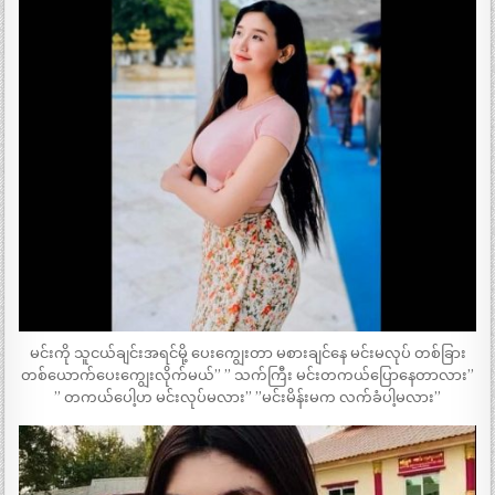
မင်းကို သူငယ်ချင်းအရင်မို့ ပေးကျွေးတာ မစားချင်နေ မင်းမလုပ် တစ်ခြား
တစ်ယောက်ပေးကျွေးလိုက်မယ်” ” သက်ကြီး မင်းတကယ်ပြောနေတာလား”
” တကယ်ပေါ့ဟ မင်းလုပ်မလား” ”မင်းမိန်းမက လက်ခံပါ့မလား”