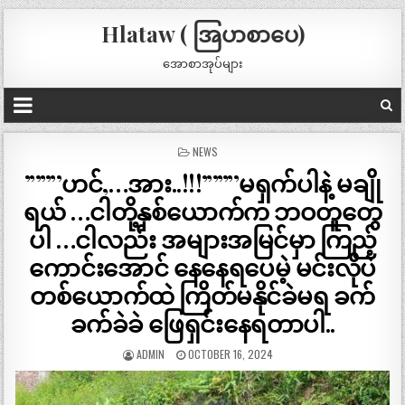
Hlataw ( အြပာစာပေ)
အောစာအုပ်များ
POSTED
NEWS
IN
”””’ဟင်,…အား..!!!”””’မရှက်ပါနဲ့ မချို
ရယ် …ငါတို့နှစ်ယောက်က ဘဝတူတွေ
ပါ …ငါလည်း အများအမြင်မှာ ကြည့်
ကောင်းအောင် နေနေရပေမဲ့ မင်းလိုပဲ
တစ်ယောက်ထဲ ကြိတ်မနိုင်ခဲမရ ခက်
ခက်ခဲခဲ ဖြေရှင်းနေရတာပါ..
ADMIN
OCTOBER 16, 2024