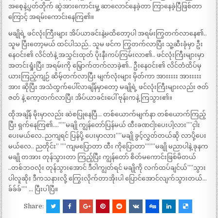
အစေ့နဲ့ပွတ်တိုက် ဆွဲအားကောင်းမှု့ ဆာလောင်နေခဲ့တာ ကြာနေခဲ့ပြီဖြစ်တာ
ကြောင့် အရမ်းကောင်းနေကြ၏။
မချိုရဲ့ ဖင်လုံးကြီးများ အိပ်ယာခင်းနဲ့မထိတော့ပါ အရမ်းကြွတက်လာနေ၏..
သူမ ပြီးတော့မယ် ထင်ပါသည်.. သူမ ဖင်က ကြွတက်လာပြီး သူ့ဆီးခုံမှာ ဦး
နေဝင်း၏ လိင်တံနဲ့ အသွှင်းထုတ် ပိုးနီးကပ်ကြမ်းလာ၏.. ဖင်လုံးကြီးများမှာ
အတင်းရှုံးပြီး အရမ်းကို မြှောက်တက်လာခဲ့၏.. ဦးနေဝင်း၏ လိင်တံထိပ်မှ
ယားကြည့်ကျဉ် ဆိမ့်တက်လာပြီး မျက်လုံးများ မှိတ်ကာ အားးးးး အားးးးး
အား ဆိုပြီး အသံထွက်ပေါ်လာချိန်မှာတော့ မချိုရဲ့ ဖင်လုံးကြီးများလည်း ဇတ်
ဇတ် နဲ့ ကော့တက်လာပြီး အိပ်ယာခင်းပေါ် ဗုန်းကနဲ့ ကြသွား၏။
ထိုအချိန် မိုးမှာလည်း ဆဲစပြုနေပြီ… တစ်ယောက်မျက်နာ တစ်ယောက်ကြည့်
ပြီး ရှက်နေကြ၏….””’မချို ကျွန်တော်ပြန်မယ် ထီးခဏငါှးပေးပါ့လား””ငှါး
ပေးမယ်လေ..ညကျရင် ပြန်ပို့ ပေးမှာလား””မချို ခွင့်လွှတ်တယ်ဆို လာပို့ပေး
မယ်လေ.. ညတိုင်း” ””ကျမပြောတာ ထီး ကိုပြောတာ”””’မချို မညာပါနဲ့ ခုနက
မချို တအား တုန်သွားတာ ကြည့်ပြီး ကျွန်တော် စိတ်မကောင်းဖြစ်မိတယ်
..တစ်ဘဝလုံး တုန်သွားအောင် ဒီဝါကျွတ်ရင် မချိုကို လက်ထပ်ချင်ယ်””သွား
ပါလူဆိုး ဒီကသနားလို့ ကြွေးလိုက်တာအိုးပါ ပြောင်အောင်လျက်သွားတယ်…
ခ်ခ်ခ်”” … ပြီးပါပြီ။
Share: