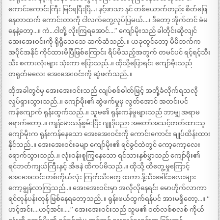
ကောင်းကောင်းကြီး မြင်ရပြီးပြီ…၊ နင့်ဖာသာ နင် တစ်ယောက်တည်း စိတ်ဖြေ
နေတာထက် ကောင်းတာကို ငါလက်တွေ့လုပ်ပြမယ်….၊ ဒီတော့ အိုက်တင် ခံမ
နေနဲ့တော့…။ ကဲ…ငါတို့ လိုးကြရအောင်….” ကျော်မိုးသည် ခါတိုင်းဆိုလျင်
အေးအေးဝင်းကို ရိုရိုသေသေ ဆက်ဆံသည်..။ ယခုတွင်တော့ မိမိဘက်က
အပိုင်အနိုင် ကိုင်ထားမိပြီဖြစ်ကြောင်း ရိပ်မိသည့်အတွက် တမင်ပင် ရင့်ရင့်သီး
သီး စကားလုံးများ သုံးကာ ပြောသည်..။ ထိုသို့ပြောရင်း ကျော်မိုးသည်
တရုတ်မလေး အေးအေးဝင်းကို ဆွဲဖက်သည်..။
ထိုအခါတွင်မှ အေးအေးဝင်းသည် လျပ်စစ်ဓါတ်ဖြင့် အတို့ခံလိုက်ရသလို
လှုပ်ရှားသွားသည်..။ ကျော်မိုး၏ ဆွဲဖက်မှုမှ လွတ်အောင် အတင်းပင်
ကန်ကျောက် ရုန်းထွက်သည်..။ သူမ၏ ရုန်းကန်မှုများသည် ဘာမျှ အရာမ
ရောက်တော့..။ ကျန်းမာသန်စွမ်းပြီး ဂျူဒိုပညာ အတော်အသင့်တတ်ထားသူ
ကျော်မိုးက ရုန်းကန်နေသော အေးအေးဝင်းကို ကောင်းကောင်း ချုပ်ထိန်းထား
နိုင်သည်..။ အေးအေးဝင်းခမျာ ကျော်မိုး၏ ရင်ခွင်ထဲတွင် ကော့ကော့လေး
ရောက်သွားသည်..။ လုံးဝန်းစူကြွနေသော ရင်သားနှစ်မွှာသည် ကျော်မိုး၏
ရင်ဘတ်ကျယ်ကြီးနှင့် အိခနဲ ထိကပ်မိသည်..။ ထိုသို့ ထိတွေ့မှုကြောင့်
အေးအေးဝင်းတစ်ကိုယ်လုံး ကြက်သီးတွေ ထကာ နို့သီးခေါင်းလေးများ
ကော့ချွန်လာကြသည်..။ အေးအေးဝင်းမှာ အလိုလိုနေရင်း မောဟိုက်လာကာ
ရင်တုန်ပန်းတုန် ဖြစ်နေရတော့သည်..။ ရုန်းဖယ်ထွက်ရန်ပင် အားမရှိတော့…။ “
ဟင့်အင်း….ဟင့်အင်း…..” အေးအေးဝင်းသည် သူမ၏ ဝတ်လစ်စလစ် ကိုယ်