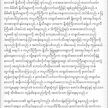
လေး၏ နို့သီးကို ပါးစပ်ဖြင့် စုပ်သည်..။ အေးအေးဝင်းသည် ယောက်ယမ်း
ကာ မိမိ၏ နို့သီးများကို လက်ညှိုးလက်မတို့ဖြင့် ဖျစ်ညှစ်ကြည့်မိသည်..။
မိမိ၏ နို့သီးများကို ကပ္ပလီကြီးက စုတ်ပေးနေသလားဟုပင် ထင်မိသည်..။ ပြ
ကွင်းပေါ်တွင်တော့ ကပ္ပလီကြီးက တရုတ်မလေး၏ နို့တွေကို အားရပါးရပင်
တအားစုတ်နမ်းနေသည်..။ နို့သီးများ သာမက နို့အုံကြီးတဝက်ခန့်ပင် ကပ္ပလီ
ကြီး၏ ပါးစပ်ထဲ ရောက်နေသည်..။ ဒါကိုကြည့်ရင်း အေးအေးဝင်းသည်
သူမ၏ ရင်သားများကို အလိုလို ကော့ပေးမိသည်..။ တရုတ်မလေးသည်
အကြောက်အကန် ငြင်းဆန်နေသည်..။ လက်သီးဆုပ်များဖြင့် ကပ္ပလီကြီးကို
ထုသည် ရိုက်သည်..။ အတင်းတွန်းပစ်သည်..။ ဒါပေမယ့် ဘယ်လိုမှ တွန်းဖယ်
ပစ်၍ မရပါ..။ ကပ္ပလီကြီးက နို့သီး ဖြူနုနုလေးများကို အားရပါးရပင် စုတ်
နမ်းနေလေသည်..။ ထို့နောက် ကပ္ပလီကြီးက တရုတ်မလေး၏ စကပ်တိုနံ့နံ့
လေးကို အတင်းဆွဲချွတ်ပစ်လိုက်ရာ ဖြူဖွေးဖွေး ဖင်သားကြီးများသည် မလုံ့
တလုံ အတွင်းခံပင်တီ ဘောင်းဘီတိုလေး၏ အကာအကွယ်ကြားမှ တစ်
ထွက်၍ ပေါ်လာကြသည်..။ ကပ္ပလီကြီးက တရုတ်မလေးကို ခုတင်ပေါ်
တွန်းလှဲချလိုက်သည်..။ ခုတင်ပေါ် ပက်လက်လန်လဲကျသွားသည့် တရုတ်မ
လေးကို အနီးကပ်ရိုက်ပြသည်..။ တရုတ်မလေးသည် ပေါင်လေးကားလျက်
လဲကျနေရာ အတွင်းခံ ဘောင်းဘီခွဆုံတွင် မို့မို့လေး ဖောင်းအိနေပုံနှင့် ရင်သား
အစုံ အိအိလေး တုန်ခါနေသည်တို့ကို အထင်းသာ မြင်နေရသည်..။
တရုတ်မလေး၏ မျက်နှာတွင်လည်း ထိတ်လန့်ကြောက်ရွံ့နေသည့် ဟန်က
အထင်အရှား ပေါ်လွင်နေသည်..။ ကပ္ပလီကြီးသည် ခုတင်ထက်သို့ တက်လာ