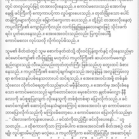
တွင် တလှုပ်လှုပ်ဖြင့် တအားလိုးနေသည်..။ ကောင်မလေးသည် အောက်မှ
နေ၍ ဖင်ကြီးကို ကော့ကာပင့်ကာ လှုပ်ရှားပေးသည်..။ တုတ်ဖြိုးသော ပေါင်
တန်ကြီးများကိုလည်း မြှောက်ကွေးကာ ပေးသည်..။ ထို့ပြင် တအားလိုးနေတဲ့
ကပ္ပလီကြီး၏ ကျောပြင်ကိုလည်း လက်ဖြူဖြူနုနုလေးများဖြင့် သိုင်းဖက်
ရင်း ပွတ်ပေးနေသည်..။ အေးအေးဝင်းသည်လည်း ပြကွင်းပေါ်ရှိ
ကောင်မလေး လုပ်သလို လိုက်လုပ်မိသည်..။
သူမ၏ စိတ်ထဲတွင် သူမ စောက်ဖုတ်ထဲသို့ ထိုးဝင်ပြန်ထွက်နှင့် လိုးနေသည်မှာ
ခင်မောင်ကျော်၏ လီးဖြူဖြူ မဟုတ်ပဲ ကပ္ပလီကြီး၏ ဆယ်လက်မကျော်
ရှည်လျားသည့် လီးမည်းမည်းတုတ်တုတ်ကြီး ဖြစ်သည်ဟု တွေးထင် ခံစား
နေသည်..။ ကပ္ပလီကြီး၏ ဆောင့်ချက်များသည် အလွန်မြန် အလွန်ကြမ်းလှ
ရာ စက်သေနပ်ပစ်နေသလားပင် ထင်ရသည်..။ အေးအေးဝင်းအဖို့ တစ်နှစ်
သုံးလေး လိုက်လံရေတွက်သည်မှာပင် မမှီနိုင်တော့..။ အောက်မှ အလိုးခံနေ
သော ကောင်မလေးသည် မျက်တောင်လေး မှေးစင်းကာ နှုတ်ခမ်းလွှာ နီနီ
လေးကို ခပ်စူစူပြုလျက် လိုးနေသူကို တစ်စုံတစ်ရာ ပြောလိုက်သည်..။ ခင်
မောင်ကျော်၏ ဆောင့်လိုးနေသံများကြောင့် အေးအေးဝင်း မှာ ကောင်မလေး
ဘာပြောလိုက်သည်ကို မကြားမိတော့ပေ..။ ကောင်မလေး ပြောလိုက်သည်မှာ
… “ ငါလေးဖက်ကုန်းပေးမယ်…၊ ဖင်ထဲကိုထည့်ပြီး ဖင်လိုးပေးနော်….” ဟူ
သတည်း…..။ ထိုစကားကိုသာ ကြားမိပါက အေးအေးဝင်း၏ စိတ်အစဉ် တစ်
မျိုး လှုပ်ရှားမိမည်မှာ မလွဲပေ..။ ကပ္ပလီကြီးက ခေါင်းငြိမ့်ပြပြီး အဆောင့်ရပ်