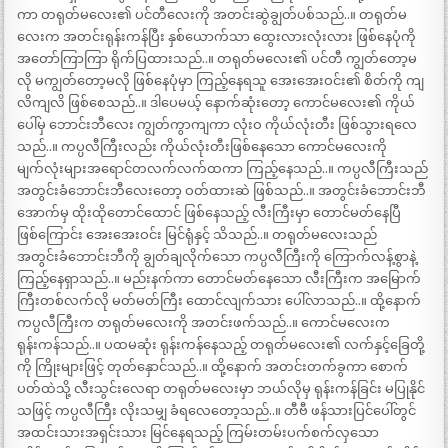
ကာ တရုတ်မလေး၏ ပင်တီလေးကို အတင်းဆွဲချွတ်ပစ်သည်..။ တရုတ်မ
လေးက အတင်းရုန်းကန်ပြီး နှစ်ယောက်သာ ထွေးလားလုံးလား ဖြစ်နေပုံကို
အတော်ကြာကြာ ရိုက်ပြထားသည်..။ တရုတ်မလေး၏ ပင်တီ ကျွတ်တော့မ
လို မကျွတ်တော့မလို ဖြစ်နေပုံမှာ ကြည့်နေရသူ အေးအေးဝင်း၏ စိတ်ကို ကျ
လိကျလိ ဖြစ်စေသည်..။ ဒါပေမယ့် နောက်ဆုံးတော့ ကောင်မလေး၏ ကိုယ်
ပေါ်မှ ဘောင်းဘီလေး ကျွတ်ကွာကျကာ လုံးဝ ကိုယ်လုံးတီး ဖြစ်သွားရလေ
သည်..။ ကပ္ပလီကြီးလည်း ကိုယ်လုံးတီးဖြစ်နေသော ကောင်မလေးကို
မျက်လုံးများအရောင်တလက်လက်ထကာ ကြည့်နေသည်..။ ကပ္ပလီကြီးသည်
အတွင်းခံဘောင်းဘီလေးတော့ ဝတ်ထားဆဲ ဖြစ်သည်..။ အတွင်းခံဘောင်းဘီ
အောက်မှ ထိုးထိုတောင်ထောင် ဖြစ်နေသည့် လီးကြီးမှာ တောင်မတ်နေပြီ
ဖြစ်ကြောင်း အေးအေးဝင်း မြင်ရုံနှင့် သိသည်..။ တရုတ်မလေးသည်
အတွင်းခံဘောင်းဘီကို ချွတ်ချလိုက်သော ကပ္ပလီကြီးကို ကြောက်လန့်စွာနဲ့
ကြည့်နေရှာသည်..။ မည်းနက်ကာ တောင်မတ်နေသော လီးကြီးက အမြောက်
ကြီးတစ်လက်လို မတ်မတ်ကြီး ထောင်လျက်သား ပေါ်လာသည်..။ ထို့နောက်
ကပ္ပလီကြီးက တရုတ်မလေးကို အတင်းဖက်သည်..။ ကောင်မလေးက
ရုန်းကန်သည်..။ ပထမဆုံး ရုန်းကန်နေသည့် တရုတ်မလေး၏ လက်နှင့်ခြေတို့
ကို ကြိုးများဖြင့် တုတ်နှောင်သည်..။ ထို့နောက် အတင်းတက်ခွကာ စောက်
ပတ်ထဲသို့ လီးသွင်းလေရာ တရုတ်မလေးမှာ ဘယ်လိုမှ ရုန်းကန်ခြင်း မပြုနိုင်
သဖြင့် ကပ္ပလီကြီး လိုးသမျှ ခံရလေတော့သည်..။ တီဗီ ဖန်သားပြင်ပေါ်တွင်
အထင်းသားအရှင်းသား မြင်နေရသည့် ကြမ်းတမ်းပက်စက်လှသော