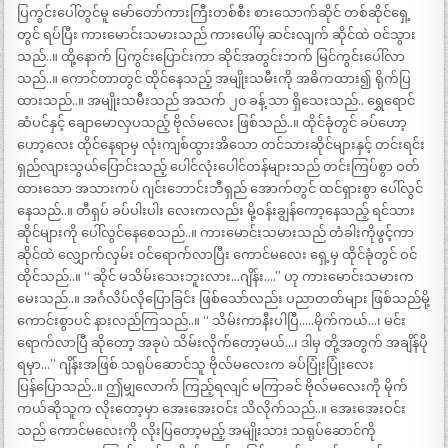
ပြကွင်းပေါ်တွင်မူ မော်တော်ကားကြီးတစ်စီး စားသောက်ဆိုင် တစ်ဆိုင်ရှေ့
တွင် ရပ်ပြီး ကားမောင်းသမားသည် ကားပေါ်မှ ဆင်းလျက် ဆိုင်ထဲ ဝင်သွား
သည်..။ ထို့နောက် ပြကွင်းပြောင်းကာ ဆိုင်အတွင်းဘက် မြင်ကွင်းပေါ်လာ
သည်..။ ကောင်တာတွင် ထိုင်နေသည့် အမျိုးသမီးကို အဓိကထား၍ ရိုက်ပြ
ထားသည်..။ အမျိုးသမီးသည် အသက် ၂၀ ခန့် သာ ရှိသေးသည်.. ရွှေရောင်
ဆံပင်နှင့် ချောမောလှပသည့် ဗိုလ်မလေး ဖြစ်သည်..။ ထိုင်ခုံတွင် ခပ်ဟော့
ဟော့လေး ထိုင်နေရာမှ လုံးကျစ်ထွားအိသော တင်သားဆိုင်များနှင့် တင်းရင်း
ရှည်လျားသွယ်ပြောင်းသည့် ပေါင်လုံးပေါင်တန်များသည် တင်းကြပ်စွာ ဝတ်
ထားသော အသားကပ် ဂျင်းဘောင်းဘီရှည် အောက်တွင် ထင်ရှားစွာ ပေါ်လွင်
နေသည်..။ တီရှပ် ခပ်ပါးပါး လေးကလည်း မို့ဝန်းချွန်ကော့နေသည့် ရင်သား
ဆိုင်များကို ပေါ်လွင်နေစေသည်..။ ကားမောင်းသမားသည် တံခါးကိုဖွင့်ကာ
ဆိုင်ထဲ လျှောက်လှမ်း ဝင်ရောက်လာပြီး ကောင်မလေး ရှေ့မှ ထိုင်ခုံတွင် ဝင်
ထိုင်သည်..။ “ ဆိုင် မသိမ်းသေးဘူးလား…ဂျိန်း….” ဟု ကားမောင်းသမားက
မေးသည်..။ အင်္ဂလိပ်လိုပြောခြင်း ဖြစ်သော်လည်း ပညာတတ်များ ဖြစ်သည်မို့
ကောင်းစွာပင် နားလည်ကြသည်..။ “ သိမ်းကာနီးပါပြီ…..မိုက်ကယ်…၊ မင်း
ရောက်လာပြီ ဆိုတော့ အခုပဲ သိမ်းလိုက်တော့မယ်…၊ ဒါမှ တို့အတွက် အချိန်ပို
ရမှာ…” ဂျိန်းအဖြစ် သရုပ်ဆောင်သူ ဗိုလ်မလေးက ခပ်ပြုံးပြုံးလေး
ပြန်ပြောသည်..။ ဤမျှလောက် ကြည့်ရလျင် မကြာခင် ဗိုလ်မလေးကို မိုက်
ကယ်ဆိုသူက လိုးတော့မှာ အေးအေးဝင်း သိလိုက်သည်..။ အေးအေးဝင်း
သည် ကောင်မလေးကို လိုးပြတော့မည့် အမျိုးသား သရုပ်ဆောင်ကို