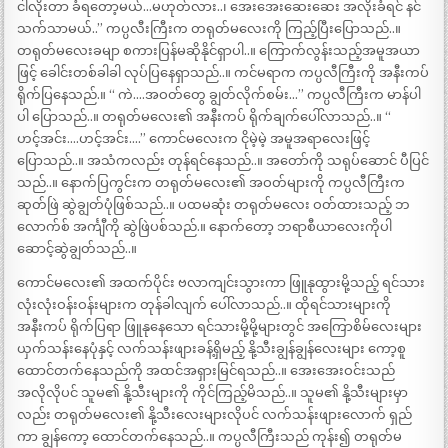
ငါလိုးတာ ခံရတော့မယ်…မဟုတ်လား..၊ အေးအေးဆေးဆေး အလိုးခံရင် နင်
သက်သာမယ်..” ကပ္ပလီးကြီးက တရုတ်မလေးကို ကြည့်ပြီးပြောသည်..။
တရုတ်မလေးခမျာ စကားပြန်မဆိုနိုင်ရှာပါ..။ ကြောက်လွန်းသည့်အမူအယာ
ဖြင့် ခေါင်းတစ်ခါခါ လုပ်ပြနေရှာသည်..။ ကင်မရာက ကပ္ပလီကြီးကို အနီးကပ်
ရိုက်ပြနေသည်.။ “ ကဲ….အဝတ်တွေ ချွတ်လိုက်စမ်း…” ကပ္ပလီကြီးက မာန်ပါ
ပါ ပြောသည်..။ တရုတ်မလေး၏ အနီးကပ် ရိုက်ချက်ပေါ်လာသည်..။ “
ဟင့်အင်း….ဟင့်အင်း….” ကောင်မလေးက ငိုမဲ့မဲ့ အမူအရာလေးဖြင့်
ပြောသည်..။ အသံကလည်း တုန်ရင်နေသည်..။ အတော်ကို သရုပ်ဆောင် ပီပြင်
သည်..။ နောက်ပြကွင်းက တရုတ်မလေး၏ အဝတ်များကို ကပ္ပလီကြီးက
ဆုတ်ဖြဲ ဆွဲချွတ်ပုံဖြစ်သည်..။ ပထမဆုံး တရုတ်မလေး ဝတ်ထားသည့် ဘ
လောက်စ် အင်္ကျီကို ဆွဲဖြဲပစ်သည်.။ နောက်တော့ ဘရာစီယာလေးကိုပါ
ဆောင့်ဆွဲချွတ်သည်..။
ကောင်မလေး၏ အထက်ပိုင်း ဗလာကျင်းသွားကာ ဖြူနုထွားမို့သည့် ရင်သား
လုံးလုံးဝန်းဝန်းများက တုန်ခါလျက် ပေါ်လာသည်..။ ထိုရင်သားများကို
အနီးကပ် ရိုက်ပြရာ ဖြူနုနေသော ရင်သားမို့မို့များတွင် အကြောစိမ်လေးများ
ယှက်သန်းနေပုံနှင့် လက်သန်းဖျားခန့်ရှိမည့် နို့သီးချွန်ချွန်လေးများ ကော့စူ
ထောင်တက်နေသည်ကို အထင်အရှားမြင်ရသည်..။ အေးအေးဝင်းသည်
အလိုလိုပင် သူမ၏ နို့သီးများကို ကိုင်ကြည့်မိသည်..။ သူမ၏ နို့သီးများမှာ
လည်း တရုတ်မလေး၏ နို့သီးလေးများလိုပင် လက်သန်းဖျားလောက် ရှည်
ကာ ချွန်ကော့ ထောင်တက်နေသည်..။ ကပ္ပလီကြီးသည် ကုန်း၍ တရုတ်မ