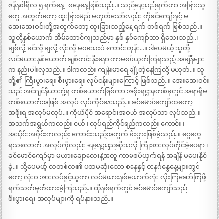
ဇန်နဝါရီလ ၅ ရက်နေ့ ၊ စနေနေ့ ဖြစ်သည်..။ သည်နေ့သည်ရက်ဟာ အခြားသူ
တွေ အတွက်တော့ ထူးခြားမည် မဟုတ်သော်လည်း ကိုခင်ကျော်နှင့် မ
အေးအေးဝင်းတို့အတွက်တော့ ထူးခြားသည့်နေ့ ရက် တစ်ရက် ဖြစ်သည်..။
သူတို့နှစ်ယောက် အိမ်ထောင်ကျသည်မှာ နှစ် နှစ်ကျော်သာ ရှိသေးသည်..။
ချစ်လို့ ခင်လို့ ချလို့ လိုးလို့ မဝသေးပဲ ကောင်းတုန်း…။ ဒါပေမယ့် သူတို့
လင်မယားနှစ်ယောက် ချစ်တင်းနှီးနှော ကာမစပ်ယှက်ကြရသည့် အချိန်များ
က နည်းပါးလှသည်..။ ဒါကလည်း ကျန်းမာရေ ချို့တဲ့နေကြလို့ မဟုတ်..။ သူ
တို့၏ ကြီးပွားရေး စီးပွားရေး လုပ်ငန်းများကြောင့် ဖြစ်သည်..။ အေးအေးဝင်း
သည် အင်ဂျင်နီယာဘွဲ့ရ တစ်ယောက်ဖြစ်ကာ အစိုးရဌာနတစ်ခုတွင် အရာရှိမ
တစ်ယောက်အဖြစ် အလုပ် လုပ်ကိုင်နေသည်..။ ခင်မောင်ကျော်ကတော့
အစိုးရ အလုပ်မလုပ်..။ ကိုယ်ပိုင် အရောင်းအဝယ် အလုပ်သာ လုပ်သည်..။
အသက်အရွယ်ကလည်း ငယ် ၊ လုပ်ရည်ကိုင်ရည်ကလည်း ကောင်း ၊
အသိုင်းအဝိုင်းကလည်း ကောင်းသည့်အတွက် စီးပွားဖြစ်ခဲ့သည်..။ ငွေတွေ
ရသလောက် အလုပ်ကိုလည်း နေ့နေ့ညညဆိုသလို ကြိုးစားလုပ်ကိုင်ခဲ့ပေရာ ၊
ခင်မောင်ကျော်မှာ မယားချောလေးနဲ့အတူ ကာမစပ်ယှက်ရန် အချိန် မပေးနိုင်
ခဲ့..။ သို့ပေမယ့် လတစ်လ၏ ပထမဆုံးသော စနေနှင့် တနင်္ဂနွေနေ့များတွင်
တော့ လုံးဝ အားလပ်ခွင့်ယူကာ လင်မယားနှစ်ယောက်လုံး လိုးကြဆော်ကြဖို့
ရက်သတ်မှတ်ထားခဲ့ကြသည်..။ ထိုနှစ်ရက်တွင် ခင်မောင်ကျော်သည်
စီးပွားရေး အလုပ်များကို ရပ်နားသည်..။