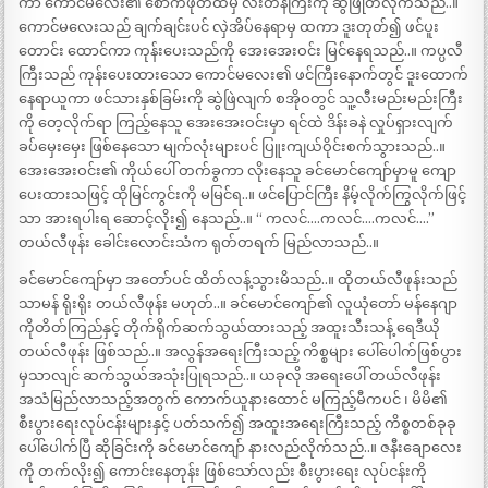
ကာ ကောင်မလေး၏ စောက်ဖုတ်ထဲမှ လီးတန်ကြီးကို ဆွဲဖြုတ်လိုက်သည်..။
ကောင်မလေးသည် ချက်ချင်းပင် လှဲအိပ်နေရာမှ ထကာ ဒူးတုတ်၍ ဖင်ပူး
တောင်း ထောင်ကာ ကုန်းပေးသည်ကို အေးအေးဝင်း မြင်နေရသည်..။ ကပ္ပလီ
ကြီးသည် ကုန်းပေးထားသော ကောင်မလေး၏ ဖင်ကြီးနောက်တွင် ဒူးထောက်
နေရာယူကာ ဖင်သားနှစ်ခြမ်းကို ဆွဲဖြဲလျက် စအိုဝတွင် သူ့လီးမည်းမည်းကြီး
ကို တေ့လိုက်ရာ ကြည့်နေသူ အေးအေးဝင်းမှာ ရင်ထဲ ဒိန်းခနဲ လှုပ်ရှားလျက်
ခပ်မှေးမှေး ဖြစ်နေသော မျက်လုံးများပင် ပြူးကျယ်ဝိုင်းစက်သွားသည်..။
အေးအေးဝင်း၏ ကိုယ်ပေါ် တက်ခွကာ လိုးနေသူ ခင်မောင်ကျော်မှာမူ ကျော
ပေးထားသဖြင့် ထိုမြင်ကွင်းကို မမြင်ရ..။ ဖင်ပြောင်ကြီး နိမ့်လိုက်ကြွလိုက်ဖြင့်
သာ အားရပါးရ ဆောင့်လိုး၍ နေသည်..။ “ ကလင်….ကလင်….ကလင်….”
တယ်လီဖုန်း ခေါင်းလောင်းသံက ရုတ်တရက် မြည်လာသည်..။
ခင်မောင်ကျော်မှာ အတော်ပင် ထိတ်လန့်သွားမိသည်..။ ထိုတယ်လီဖုန်းသည်
သာမန် ရိုးရိုး တယ်လီဖုန်း မဟုတ်..။ ခင်မောင်ကျော်၏ လူယုံတော် မန်နေဂျာ
ကိုတိတ်ကြည်နှင့် တိုက်ရိုက်ဆက်သွယ်ထားသည့် အထူးသီးသန့် ရေဒီယို
တယ်လီဖုန်း ဖြစ်သည်..။ အလွန်အရေးကြီးသည့် ကိစ္စများ ပေါ်ပေါက်ဖြစ်ပွား
မှသာလျင် ဆက်သွယ်အသုံးပြုရသည်..။ ယခုလို အရေးပေါ် တယ်လီဖုန်း
အသံမြည်လာသည့်အတွက် ကောက်ယူနားထောင် မကြည့်မီကပင် ၊ မိမိ၏
စီးပွားရေးလုပ်ငန်းများနှင့် ပတ်သက်၍ အထူးအရေးကြီးသည့် ကိစ္စတစ်ခုခု
ပေါ်ပေါက်ပြီ ဆိုခြင်းကို ခင်မောင်ကျော် နားလည်လိုက်သည်..။ ဇနီးချောလေး
ကို တက်လိုး၍ ကောင်းနေတုန်း ဖြစ်သော်လည်း စီးပွားရေး လုပ်ငန်းကို