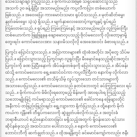
သေသေချာချာ ကြည့်သည်..။ မိုက်ကယ်အဖြစ် သရုပ်ဆောင်သူသည်
အသက် ၃၀ ခန့် ရှိပြီး အသားမည်းမည်း ကပ္ပလီကပြား တစ်ယောက်
ဖြစ်သည်..။ အဝေးပြေး ကားမောင်းသမား ရုပ်ပီသသည်..။ မုတ်ဆိတ်မွှေး
နှုတ်ခမ်းမွှေး သဲ့သဲ့ ရှိသည်..။ မျက်နှာလေးထောင့်ကျကျနှင့် ရုပ်ရည်
ကြမ်းတမ်းသည်..။ ရုပ်ရည် ကြမ်းကြမ်းနှင့် အသားမည်းမည်း လူကြမ်းကြီး
တစ်ယောက်က ဖြူဖြူနုနု ချောမောလှပသည့် ဗိုလ်မလေးကို လိုးတော့မှာမို့
တွေးရင်း ကောင်မလေးအား သနားမိသလိုလို အေးအေးဝင်း ခံစားရသည်..။
ပြကွင်း ပြောင်းသွားသည်..။ အပြာကားများ၏ ထုံးစံအတိုင်း အပိုတွေ သိပ်မ
ပြပါ..။ ပြောင်းသွားသည့် ပြကွင်းမှာ လူရှင်းပြီး မီးမှောင်နေသည့်ဆိုင်အတွင်း
ပြကွင်းကို ခဏ ပြပြီးနောက် အိပ်ခန်းတစ်ခုကို ပြောင်းသွားသည်..။ အိပ်ခန်း
ထဲသို့ ကောင်မလေးက ရှေ့ဆောင်ဝင်ကာ ကပ္ပလီကြီးက နောက်မှ လိုက်လာ
သည်..။ ကောင်မလေး၏ တသိမ့်သိမ့် လှုပ်သွားသော တင်သားများကို
အသားပေးပြသည်..။ ကောင်မလေးသည် ခုတင်ဘေးတွင် ခပ်ကြွကြွလေး ရပ်
သည်…။ မိုက်ကယ်က မိမိလိုးရတော့မည့် မိန်းမကို အားရပါးရ ကြည့်သည့်
သဘောမျိုးဖြင့် ကင်မရာသည် ကောင်မလေး၏ ခေါင်းကနေ ခြေဖျားတိုင်
အနီးကပ် တဖြည်းဖြည်းချင်း ရွေ့လျားကာ ရိုက်ပြသည်..။ ထို့နောက် မိုက်
ကယ်က ဂျိန်း၏ တီရှပ်ကလေးကို ဆွဲချွတ်ပစ်လိုက်သည်..။ အတွင်းခံ
ဘရာစီယာပင် စည်းနှောင်ထားခြင်း မရှိသည့်အတွက် မို့ဝန်းသော ရင်သား
ဆိုင်နှစ်ခုသည် အထင်းသား ပေါ်လာသည်..။ နောက် ကောင်မလေး၏
ဘောင်းဘီကို ဆက်ချွတ်သည်..။ ထိုအချိန်တွင် ခင်မောင်ကျော်ကလည်း ဇနီး