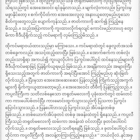
ကြီးပင် ဖြစ်သည်..။ ထိုလူကြီးသည် ယခု တရုတ်မလေးကို လိုးပြအုံးမည်ကို
သိရသည်တွင် အေးအေးဝင်း ရင်ခုန်လာသည်..။ မျက်လုံးကလည်း ပြကွင်းမှ
မခွာနိုင်တော့ ။ စက်ကိုပိတ်ကာ အေးအေးလူလူ အနားယူတော့မည်ဟူသော
စိတ်ကူးတွေလည်း ပျောက်ကုန်သည်..။ ဇာတ်ကားကို ဆက်၍ ကြည့်နေ
မိသည်..။ သည်အပြာကားကို ကူးထားလိုက်ရလျင် ကောင်းမည်လားဟု တွေး
မိကာ ဗီဒီယိုရိုက်သည့် ကင်မရာကို လှမ်းကြည့်မိသည်..။
ထိုကင်မရာဝယ်ထားသည်မှာ မကြာသေး..။ ကင်မရာထဲတွင် ခွေလွတ်အသစ်
တစ်ခွေကလည်း အသင့်ထည့်ထားပြီး ဖြစ်သည်..။ အောက်စက်က တစ်လုံး
တည်းသာရှိရာ အကယ်၍ ကူးယူလိုပါက ပြကွင်းပေါ်တွင် ထင်နေသည်များကို
ဗီဒီယိုကင်မရာဖြင့် ပြန်ရိုက်ယူရမည် ဖြစ်သည်..။ အချိန်ကလည်း အများကြီး
ရှိသေးသည့်အတွက် ဇာတ်ကားကို အရင်ပြီးအောင် ကြည့်မည်ဟု ဆုံးဖြတ်
လိုက်သည်..။ ပြီးမှသာ အေးအေးဆေးဆေး ပြန်လည်၍ ကြိုက်သည့်အကွက်
များကို ရိုက်ကူးယူထားတော့မည်..။ အေးအေးဝင်း တီဗီကို ပြန်ကြည့်သည်..။
ကပ္ပလီကြီးက သတိလစ်နေသော တရုတ်မလေးကို ပုခုံးထက်တွင် ထမ်းတင်
ကာ ကားပေါ်ပစ်တင်ပြီး ကားမောင်းထွက်သွားသည်ကို ပြသကာ ပြကွင်း
ပြောင်းသွားသည်..။ ပြန်ပေါ်လာသည့် ပြကွင်းသည် အိပ်ခန်းတစ်ခု
ဖြစ်သည်..။ တစ်ယောက်အိပ်ခုတင် တစ်ခု အခန်းထဲတွင် ရှိနေသည်..။ ကပ္ပလီ
ကြီးသည် တရုတ်မလေးကို ထမ်းကာ အခန်းထဲ ဝင်လာပြီး ခုတင်ပေါ်တင်
လိုက်သည်..။ တရုတ်မလေးသည် သတိရနေပြီ ဖြစ်သည်..။ ခုတင်ပေါ်တွင် ထ
ထိုင်ကာ ကပ္ပလီကြီးကို အလန့်တကြားကြည့်နေသည်.။ “ ဘယ်လိုလဲ..နင်အခု