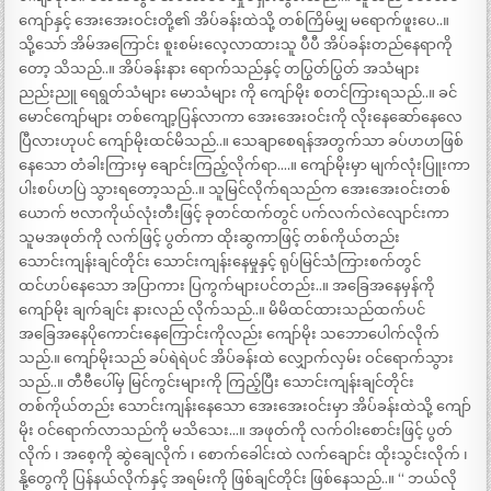
ကျော်နှင့် အေးအေးဝင်းတို့၏ အိပ်ခန်းထဲသို့ တစ်ကြိမ်မျှ မရောက်ဖူးပေ..။
သို့သော် အိမ်အကြောင်း စူးစမ်းလေ့လာထားသူ ပီပီ အိပ်ခန်းတည်နေရာကို
တော့ သိသည်..။ အိပ်ခန်းနား ရောက်သည်နှင့် တပြွတ်ပြွတ် အသံများ
ညည်းညူ ရေရွတ်သံများ မောသံများ ကို ကျော်မိုး စတင်ကြားရသည်..။ ခင်
မောင်ကျော်များ တစ်ကျော့ပြန်လာကာ အေးအေးဝင်းကို လိုးနေဆော်နေလေ
ပြီလားဟုပင် ကျော်မိုးထင်မိသည်..။ သေချာစေရန်အတွက်သာ ခပ်ဟဟဖြစ်
နေသော တံခါးကြားမှ ချောင်းကြည့်လိုက်ရာ….။ ကျော်မိုးမှာ မျက်လုံးပြူးကာ
ပါးစပ်ဟပြဲ သွားရတော့သည်..။ သူမြင်လိုက်ရသည်က အေးအေးဝင်းတစ်
ယောက် ဗလာကိုယ်လုံးတီးဖြင့် ခုတင်ထက်တွင် ပက်လက်လဲလျောင်းကာ
သူမအဖုတ်ကို လက်ဖြင့် ပွတ်ကာ ထိုးဆွကာဖြင့် တစ်ကိုယ်တည်း
သောင်းကျန်းချင်တိုင်း သောင်းကျန်းနေမှုနှင့် ရုပ်မြင်သံကြားစက်တွင်
ထင်ဟပ်နေသော အပြာကား ပြကွက်များပင်တည်း..။ အခြေအနေမှန်ကို
ကျော်မိုး ချက်ချင်း နားလည် လိုက်သည်..။ မိမိထင်ထားသည်ထက်ပင်
အခြေအနေပိုကောင်းနေကြောင်းကိုလည်း ကျော်မိုး သဘောပေါက်လိုက်
သည်.။ ကျော်မိုးသည် ခပ်ရဲရဲပင် အိပ်ခန်းထဲ လျှောက်လှမ်း ဝင်ရောက်သွား
သည်..။ တီဗီပေါ်မှ မြင်ကွင်းများကို ကြည့်ပြီး သောင်းကျန်းချင်တိုင်း
တစ်ကိုယ်တည်း သောင်းကျန်းနေသော အေးအေးဝင်းမှာ အိပ်ခန်းထဲသို့ ကျော်
မိုး ဝင်ရောက်လာသည်ကို မသိသေး…။ အဖုတ်ကို လက်ဝါးစောင်းဖြင့် ပွတ်
လိုက် ၊ အစေ့ကို ဆွဲချေလိုက် ၊ စောက်ခေါင်းထဲ လက်ချောင်း ထိုးသွင်းလိုက် ၊
နို့တွေကို ပြန်နယ်လိုက်နှင့် အရမ်းကို ဖြစ်ချင်တိုင်း ဖြစ်နေသည်..။ “ ဘယ်လို