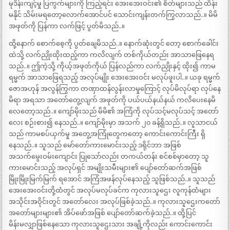
မုဒိန်းကျင့်မှု ပြကွက်များကို ကြည့်ရင်း အေးအေးဝင်း၏ စိတ်များသည် ထိန်း
မနိုင် သိမ်းမရတော့လောက်အောင်ပင် သောင်းကျန်းတက်ကြွလာသည်..။ မိမိ
အဖုတ်ကို ပြန်ကာ လက်ဖြင့် ပွတ်မိသည်..။
ထို့နောက် စောက်စေ့ကို ပွတ်ချေမိသည်..။ နောက်ဆုံးတွင် တော့ စောက်ခေါင်း
ထဲသို့ လက်ညှိုးထိုးထည့်ကာ ကလိလျက် တစ်ကိုယ်တည်း အာသာဖြေနေရ
သည်..။ ဤကဲ့သို့ ကိုယ့်အဖုတ်ကိုယ် ပြန်လည်ကာ လက်ညှိုးနှင့် ထိုး၍ ကာမ
ရမ္မက် အာသာဖြေရသည့် အလုပ်မျိုး အေးအေးဝင်း မလုပ်ဖူးပါ..။ ယခု ရမ္မက်
ဇောအဟုန် အလွန်ကြွကာ တဏှာထန်လွန်းလာမှုကြောင့် လုပ်မိလုပ်ရာ လုပ်နေ
မိရာ အရသာ အတော်တွေ့လျက် အဖုတ်ကို ပယ်ပယ်နယ်နယ် ကလိပေးနေမိ
လေတော့သည်..။ ကျော်မိုးသည် မိမိ၏ အကြံကို လုပ်သင့်မလုပ်သင့် အတော်
လေး စဉ်းစား၍ နေသည်..။ ကျော်မိုးမှာ အသက် ၂၀ ခန့်ရှိသည်..။ လူသာငယ်
သည် ကာမစပ်ယှက်မှု အတွေ့အကြုံတွေကတော့ ကောင်းကောင်းကြီး ရှိ
နေသည်..။ သူသည် မော်တော်ကားမောင်းသည့် ဒရိုင်ဘာ အဖြစ်
အသက်မွေးဝမ်းကျောင်း ပြုသော်လည်း တကယ်တန်း စင်စစ်မှာတော့ သူ
ကားမောင်းသည့် အလုပ်ရှင် အမျိုးသမီးများ၏ ပျော်တော်ဆက်အဖြစ်
မြိုးမြိုးမြက်မြက် ရအောင် အကြံအဖန်လုပ်နေသည့် သူဖြစ်သည်..။ သူသည်
အေးအေးဝင်းတို့ထံတွင် အလုပ်မလုပ်ခင်က ကုလားသူဌေး လူကုန်ထံများ
အသိုင်းအဝိုင်းတွင် အတော်လေး အလုပ်ဖြစ်ခဲ့သည်..။ ကုလားသူဌေးကတော်
အတော်များများ၏ အိပ်ဖော်အဖြစ် ပျော်တော်ဆက်ခဲ့သည်..။ ထို့ပြင်
မိန်းမလျှာဖြစ်နေသော ကုလားသူဌေးသား အချို့ကိုလည်း ကောင်းကောင်း