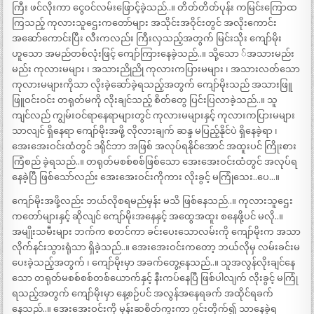
ကြီး ဖင်လိုးကာ ငွေဝင်လမ်းဖြောင့်ခဲ့သည်..။ တိတ်တိတ်ပုန်း ကမြင်းကြောထ
ကြသည့် ကုလားသူဌေးကတော်များ အသိုင်းအဝိုင်းတွင် အလိုးကောင်း
အဆော်ကောင်းပြီး လီးကလည်း ကြီးလှသည့်အတွက် မြင်းသိုး ကျော်မိုး
ဟူသော အမည်တစ်လုံးဖြင့် ကျော်ကြားနေခဲ့သည်..။ သို့သော ်အသားမည်း
မည်း ကုလားမများ ၊ အသားညိုညို ကုလားကပြားမများ ၊ အသားလတ်သော
ကုလားမများကိုသာ လိုးခဲ့ဆော်ခဲ့ရသည့်အတွက် ကျော်မိုးသည် အသားဖြူ
ဖြူဝင်းဝင်း တရုတ်မကို လိုးချင်သည့် စိတ်တွေ ပြင်းပြလာခဲ့သည်..။ သူ
ကျင်လည် ကျွမ်းဝင်ရာနေရာများတွင် ကုလားမများနှင့် ကုလားကပြားမများ
သာလျင် ရှိနေရာ ကျော်မိုးအဖို့ လိုလားချက် ဆန္ဒ မပြည့်နိုင်ပဲ ရှိနေခဲ့ရာ ၊
အေးအေးဝင်းထံတွင် ဒရိုင်ဘာ အဖြစ် အလုပ်ရနိုင်အောင် အထူးပင် ကြိုးစား
ကြံစည် ခဲ့ရသည်..။ တရုတ်မစစ်စစ်ဖြစ်သော အေးအေးဝင်းထံတွင် အလုပ်ရ
နေခဲ့ပြီ ဖြစ်သော်လည်း အေးအေးဝင်းကိုကား လိုးခွင့် မကြုံသေး..ပေ…။
ကျော်မိုးအဖို့လည်း ဘယ်လိုစရမည်မှန်း မသိ ဖြစ်နေသည်..။ ကုလားသူဌေး
ကတော်များနှင့် ဆိုလျင် ကျော်မိုးအနေနှင့် အထွေအထူး စနေဖို့ပင် မလို..။
အမျိုးသမီးများ ဘက်က စတင်ကာ ခင်းပေးသောလမ်းကို ကျော်မိုးက အသာ
လိုက်နင်းသွားရုံသာ ရှိခဲ့သည်..။ အေးအေးဝင်းကတော့ ဘယ်လိုမှ လမ်းခင်းမ
ပေးခဲ့သည့်အတွက် ၊ ကျော်မိုးမှာ အခက်တွေ့နေသည်..။ သူအလွန်လိုးချင်နေ
သော တရုတ်မစစ်စစ်တစ်ယောက်နှင့် နီးကပ်နေပြီ ဖြစ်ပါလျက် လိုးခွင့် မကြုံ
ရသည့်အတွက် ကျော်မိုးမှာ နေ့စဉ်ပင် အလွန်အနေရခက် အထိုင်ရခက်
နေသည်..။ အေးအေးဝင်းကို မှန်းဆစိတ်ကူးကာ ဂွင်းတိုက်၍ သာနေခဲ့ရ