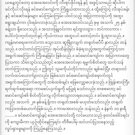
ယနေ့တွင်တော့ အေးအေးဝင်းကို လီးစုပ်ခိုင်းရန် နှင့် အခွင့်သာမည် ဆိုပါက
ဖင်ကိုပါ လိုးရန် ခင်မောင်ကျော်က ကြံရွယ်ထားသည်..။ ထို့ကြောင့် လီးစုပ်ခန်း
နှင့် ဖင်ဆော်ခန်းများ ခပ်ကြမ်းကြမ်း ပါဝင်သည့် အပြာကားထုပ်ကို အထူး
ရွေးချယ်ကာ ငှါးရမ်းလာခဲ့သည်..။ အေးအေးဝင်းသည် ခုမှ အသက် ၂၅ နှစ်
ခန့်သာ ရှိသေးသည်..။ အသားဖြူဝင်းကာ ရင်ထွားထွား ၊ တင်ကားကား ၊
ပေါင်လုံးတုတ်တုတ်နှင့် ကိုယ်ကာယ အထူးပင် တောင့်တင်း ဖွံ့ထွားသည်..။
ကျန်းမာရေးကောင်းကာ သွေးသား ဆူဖြိုးလျက် တရုတ်မပီပီ နှာလည်း ထန်
သည်..။ တင်းတင်းကြပ်ကြပ် အုပ်ထိန်းခြင်း ခံခဲ့ရသည့်အတွက်ကြောင့်သာ
အရှက်အကြောက် ကြီးနေခြင်း ဖြစ်သည်..။ ခင်မောင်ကျော်က အပြာကားတွေ
ပြသကာ သိမ်းသွင်းသည်တွင် အေးအေးဝင်းမှာ ရမ္မက်စိတ်တွေ ထက်သန်
တက်ကြွလာရသည်..။ ဤတွင် သူမကိုယ်တိုင်ကလည်း ချစ်ခင်ပြီး တရားဝင်
လက်ထပ်ယောက်ျားလည်း ဖြစ်သော ခင်မောင်ကျော်ထံမှောက်တွင်
အရှက်အကြောက်တွေကို တစ်ထစ်ချင်း ဖြေလျှော့ပေးခဲ့သည်..။ ဗြုန်းစားကြီး
ရက်ရက်ရောရော ကာမစပ်ယှက်မှုကို မပြုရဲ သော်လည်း တစစတော့ ခင်
မောင်ကျော်၏ စိတ်တိုင်းကျ လိုက်လျောလာရပေးမည်..။ ခင်မောင်ကျော်မှာ
လည်း အသက် ၂၈ နှစ်ခန့် ရှိကာ တရုတ်အစစ် မဟုတ်သော်လည်း တရုတ်
ကပြားတစ်ယောက်ဖြစ်သည်..။ ကာမအားလည်း သန်သည်..။ နံနက် ၁၀ နာရီ
………..။ ခင်မောင်ကျော်နှင့် အေးအေးဝင်းတို့ လင်မယားသည် ခုတင်ခေါင်းရင်း
ကို ကျောမီကာ ယှဉ်ထိုင်နေကြရင်း တီဗီပေါ်မှ ထင်ဟပ်ပြသနေသည့်
လှုပ်ရှားမှုများကို ကြည့်နေကြသည်..။