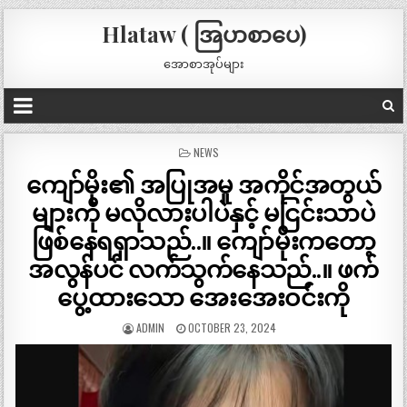
Hlataw ( အြပာစာပေ)
အောစာအုပ်များ
POSTED
NEWS
IN
ကျော်မိုး၏ အပြုအမူ အကိုင်အတွယ်
များကို မလိုလားပါပဲနှင့် မငြင်းသာပဲ
ဖြစ်နေရရှာသည်..။ ကျော်မိုးကတော့
အလွန်ပင် လက်သွက်နေသည်..။ ဖက်
ပွေ့ထားသော အေးအေးဝင်းကို
ADMIN
OCTOBER 23, 2024