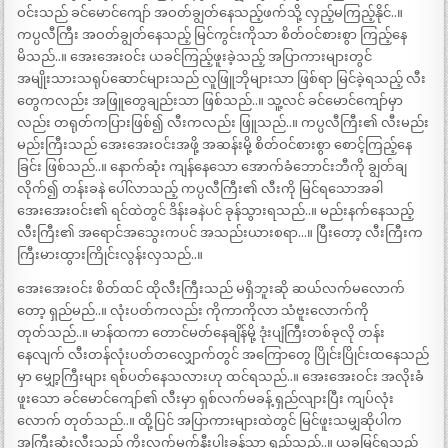
ဝင်းသည် ခင်မောင်ကျော် အဝတ်ချွတ်နေသည့်ဖက်သို့ လှည့်မကြည့်နိုင်..။
ကပ္ပလီကြီး အဝတ်ချွတ်နေသည့် မြင်ကွင်းကိုသာ စိတ်ဝင်စားစွာ ကြည့်နေ
မိသည်..။ အေးအေးဝင်း ယခင်ကြည့်ဖူးခဲ့သည့် အပြာကားများတွင်
အမျိုးသားသရုပ်ဆောင်များသည် လူဖြူဘိုများသာ ဖြစ်ရာ မြင်ခဲ့ရသည့် လီး
တွေကလည်း အဖြူတွေချည်းသာ ဖြစ်သည်..။ သူ့လင် ခင်မောင်ကျော်မှာ
လည်း တရုတ်ကပြားဖြစ်၍ လီးကလည်း ဖြူသည်..။ ကပ္ပလီကြီး၏ လီးမည်း
မည်းကြီးသည် အေးအေးဝင်းအဖို့ အဆန်းမို့ စိတ်ဝင်စားစွာ စောင့်ကြည့်နေ
ခြင်း ဖြစ်သည်..။ နောက်ဆုံး ကျန်နေသော အောက်ခံဘောင်းဘီကို ချွတ်ချ
လိုက်၍ တန်းခနဲ ပေါ်လာသည့် ကပ္ပလီကြီး၏ လီးကို မြင်ရသောအခါ
အေးအေးဝင်း၏ ရင်ထဲတွင် ဒိန်းခနဲပင် ခုန်သွားရသည်..။ မည်းနက်နေသည့်
လီးကြီး၏ အရောင်အသွေးကပင် အသည်းယားစရာ…။ ပြီးတော့ လီးကြီးက
ကြီးမားထွားကြိုင်းလွန်းလှသည်..။
အေးအေးဝင်း စိတ်ထင် ထိုလီးကြီးသည် မရှိဘူးဆို ဆယ်လက်မလောက်
တော့ ရှည်မည်..။ လုံးပတ်ကလည်း ကိုကာကိုလာ သံဗူးလောက်ကို
တုတ်သည်..။ မာန်ထကာ တောင်မတ်နေချိန်မို့ ဒုံးပျံကြီးတစ်ခုလို တန်း
နေလျက် လီးတန်လုံးပတ်တလျှောက်တွင် အကြောတွေ ပြိုင်းပြိုင်းထနေသည်
မှာ မျှော့ကြီးများ ရစ်ပတ်နေသလားဟု ထင်ရသည်..။ အေးအေးဝင်း အလိုးခံ
ဖူးသော ခင်မောင်ကျော်၏ လီးမှာ ရှစ်လက်မခန့် ရှည်လျားပြီး ကျပ်လုံး
လောက် တုတ်သည်..။ ထို့ပြင် အပြာကားများထဲတွင် မြင်ဖူးသမျှဆိုပါက
အကြီးဆုံးလီးသည် ကိုးလက်မက်နီးပါးခန့်သာ ရှည်သည်..။ ယခုမြင်ရသည့်