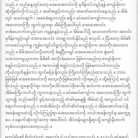
သည်..။ သည်နေ့တွင်တော့ အေးအေးဝင်းကို မုဒိန်းဝင်ကျင့်ရန် ကျော်မိုးက
ဆုံးဖြတ်လိုက်သည်..။ အခါအခွင့်ကလည်း အတော်ကောင်းနေသည်..။ အိမ်
တွင် ထမင်းချက် ၊ အစေခံများလည်း မရှိ ။ ခင်မောင်ကျော်ကလည်း
အလောတကြီး ထွက်သွားရာ အိမ်ကြီးပေါ်တွင် အေးအေးဝင်း
တစ်ယောက်တည်းသာ ကျန်နေခဲ့သည်..။ အိမ်ပေါ်သို့ အသာတက်ကာ အတင်း
မုဒိန်းကျင့်လျင် အေးအေးဝင်း ဘာမျှ တတ်နိုင်မည် မဟုတ်..။ ပြီးတော့ မိမိ၏
ကာမစပ်ယှက်မှု ကျွမ်းကျင်လိမ္မာပုံကိုလည်း ကျော်မိုးက အားကိုးအားထား
သည်..။ မိမိအတင်းလိုးတာကို ခံရပြီးလျင် အေးအေးဝင်းက စွဲမက်
သဘောကျသွားကာ မိမိ၏ အလိုးခံမလေး ဖြစ်လာမည်ဟု ကျော်မိုးက
မျှော်လင့်ထားသည်..။ အကယ်၍ မျှော်လင့်သလို ဖြစ်မလာပါကလည်း
ကိုယ်လွတ်ရုန်းကာ ထွက်ပြေးဖို့လည်း ကြိုတင်ကြံစည်ထားသည်..။ ဘာပဲ
ဖြစ်ဖြစ် အေးအေးဝင်းကို တော့လိုးဖြစ်အောင် လိုးရမည်..။ ထို့ကြောင့် ကျော်
မိုးသည် သူနေထိုင်ရာ ကားဂိုဒေါင်အထပ်ခိုးပေါ်မှ ဆင်းကာ အေးအေးဝင်းတို့
အိမ်မကြီးဘက်သို့ ကူးလာခဲ့သည်..။ ခင်မောင်ကျော်က အလောတကြီး ထွက်
သွား၍ သည်အတိုင် ဖွင့်ထားခဲ့သည့် တံခါးမှနေ၍ အိမ်ထဲသို့ အလွယ်ပင် ဝင်
ရောက်လာခဲ့သည်..။ တစ်အိမ်လုံး တိတ်ဆိတ်နေသည်..။ အိမ်အောက်ထပ်ရှိ
အခန်းများထဲသို့ လိုက်ကြည့်ရာ အေးအေးဝင်းကို ဘယ်အခန်းတွင်မှ မတွေ့ရ
ပေ..။ နောက်ဆုံးတွင်တော့ အပေါ်ထပ် အိပ်ခန်းများရှိရာသို့ ကျော်မိုးတက်
လှမ်းလာခဲ့လေတော့သည်..။
ကျော်မိုး၏ စိတ်ထဲတွင် အတော်ပင် လှုပ်ရှားသွားသည်..။ သူသည် ခင်မောင်