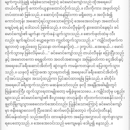
မျက်ကွယ်ပြု၍ မဖြစ်သောကြောင့် ခင်မောင်ကျော်သည် ထိုအရေပေါ်
တယ်လီဖုန်းကို ကောက်ယူနားထောင်လိုက်သည်..။ လီးကိုကား အဖုတ်တွင်
တပ်ထားဆဲ ဖြစ်သည်..။ ဆောင့်လိုးနေခြင်းကာ မရှိတော့..။ အလိုးခံ၍
ကောင်းတုန်း အဆောင့်ရပ်သွားသောကြောင့် အေးအေးဝင်းမှာ အတော်ပင်
မချင့်မရဲ နှင့် ဒေါသပင် ဖြစ်မိသည်..။ တယ်လီုဖုန်းကို နားထောင်နေရင်း ခင်
မောင်ကျော်၏ မျက်နှာ ကွက်ခနဲ ပျက်သွားသည်..။ စောက်ဖုတ်ထဲမှ လီး
လည်း ချက်ချင်းပင် ပျော့ခွေကာ ကျွတ်ထွက်သွားသည်..။ “ ကျိုင်းတုံဖက်က
ချလာတဲ့ ပစ္စည်းတွေ ပြဿနာ တက်နေလို့တဲ့….၊ ဒုက္ခပါပဲ…အေးရယ်…၊ မောင်
လိုက်သွားမှ ဖြစ်လိမ့်မယ်….” ခင်မောင်ကျော်သည် တယ်လီဖုန်း ပြောပြီးသည်
နှင့် အမောတကော ရေရွတ်ကာ အဝတ်အစားများ အမြန်ဝတ်ကာ ငွေအိတ်နှင့်
အရေးပေါ် ခရီးဆောင်အိတ်ကို ဆွဲလျက် ကမန်းကတန်းပင် ပြေးထွက်သွား
သည်..။ ယခုလို မကြာခဏ သွားရတတ်၍ အရေးပေါ် ခရီးဆောင်အိတ်ကို
လိုအပ်သည်များ အသင့်ထည့်ကာ ပြင်ဆင်ထားရမြဲ ဖြစ်သည်..။ ခါတိုင်း
အရေပေါ် ခရီးထွက်သည်က မဆန်းသော်လည်း ခုလို အချိန်အခါမျိုးတွင်
ဗြုန်းစားကြီး ထွက်သွားရတာမျိုးတော့ မရှိခဲ့ဖူးသေးပေ…။ ကျိုင်းတုံမှ ပစ္စည်း
များသည် ခင်မောင်ကျော်၏ စီးပွားရေး တဟုန်ထိုး တိုးတက်လာစေနိုင်သလို ၊
ချွတ်ခြုံကျသွားစေလောက်အောင်လည်း ပြုနိုင်သောကြောင့် ခင်မောင်ကျော်
မှာ ဇနီးချောလေးကို ပြီးအောင် ဆက်မလိုးနိုင်တော့ပဲ ကိုယ်လုံးတီးနှင့်
အိပ်ခန်းထဲတွင် သည်အတိုင်း ထားရစ်ခဲ့ကာ အပြေးအလွှားပင် ထွက်ခွာသွား
ရပေတော့သည်..။ အေးအေးဝင်းသည် မကျေမနပ် ဒေါပွ၍ နေသည်…။