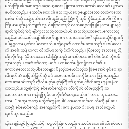
မည်းကြီး၏ အနားတွင် မော့မော့လေး ပြုထားသော ကောင်မလေး၏ မျက်နှာ
ပေါ်လာသည်..။ ကောင်မလေး၏ သေးသွယ်ပျော့ပျောင်းသော လက်ကလေး
တစ်ဖက်ကို ဆန့်ထုတ်ကာ လီးမည်းမည်းကြီးကို ဆုပ်ကိုင်သည်..။ လီးကြီးက
ကြီးမားမည်းနက်လျက် သွယ်ပြောင်းသည့် လက်ချောင်းဖြူဖြူလေးများနှင့်
ဆုတ်ကိုင်လိုက်ပုံမြင်ကွင်းသည် တကယ်ပင် အသည်းယားစရာ..ကောင်းလှ
သည်..။ ခင်မောင်ကျော်၏ လက်များက အေးအေးဝင်း၏ ရင်သားဆိုင်များကို
ခပ်ရွရွလေး ပွတ်သပ်လာသည်..။ ထို့နောက် ကောင်မလေးသည် ပါးစပ်လေး
ကို အစွမ်းကုန် ဟကာ လီးထိပ်ဖျားကို ငုံလိုက်သည်..။ ပြီးတော့ အသာရှေ့သို့
တိုးလိုက်ရာ ငုံမိထားသော လီးကြီးသည် ကောင်မလေး၏ ပါးစပ်ထဲ တိုးဝင်
သွားသည်..။ အဆုံးထိတော့ မဝင်..။ တစ်ဝက်မရှိတရှိသာ ဝင်၏..။
ကောင်မလေးသည် ပါးလေးများ ပိန်လိုက်ဖောင်းလိုက် ဖြစ်အောင် စုပ်ပေးရာ
လီးစုတ်သံ တပြွတ်ပြွတ်ကို ပင် အေးအေးဝင်း အတိုင်းသား ကြားရသည်..။
အေးအေးဝင်းသည် ထိုလီးမည်းမည်းကြီးကို စုတ်ချင်စိတ်တွေ ဟုန်းခနဲ ထ
လာသည်..။ ထို့ကြောင့် ခင်မောင်ကျော်၏ လီးကိုပင် လီးမည်းကြီးဟု
သဘောထားကာ ကုန်း၍ စုပ်ပေးလိုက်မိတော့သည်..။ “ ဟား…အူး..ဟား…
ဟား…” အထူးအထွေ မတိုက်တွန်းရပါပဲ အေးအေးဝင်းက လီးကို စုပ်ပေး
လာ၍ ခင်မောင်ကျော် အကျေနပ်ကြီး ကျေနပ်ကာ ပါးစပ်မှ အသံတွေပင်
ထွက်သွားသည်..။
ထိုအချိန်တွင် ပြကွင်းထဲရှိ ကပ္ပလီကြီးကလည်း ကောင်မလေး၏ လီးစုပ်ပေး