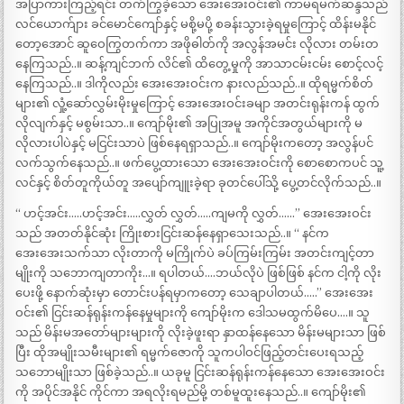
အပြာကားကြည့်ရင်း တက်ကြွခဲ့သော အေးအေးဝင်း၏ ကာမရမက်ဆန္ဒသည်
လင်ယောက်ျား ခင်မောင်ကျော်နှင့် မစို့မပို့ စခန်းသွားခဲ့ရမှုကြောင့် ထိန်းမနိုင်
တော့အောင် ဆူဝေကြွတက်ကာ အဖိုဓါတ်ကို အလွန်အမင်း လိုလား တမ်းတ
နေကြသည်..။ ဆန့်ကျင်ဘက် လိင်၏ ထိတွေ့မှုကို အာသာငမ်းငမ်း စောင့်လင့်
နေကြသည်..။ ဒါကိုလည်း အေးအေးဝင်းက နားလည်သည်..။ ထိုရမ္မက်စိတ်
များ၏ လှုံ့ဆော်လွှမ်းမိုးမှုကြောင့် အေးအေးဝင်းခမျာ အတင်းရုန်းကန် ထွက်
လိုလျက်နှင့် မစွမ်းသာ..။ ကျော်မိုး၏ အပြုအမူ အကိုင်အတွယ်များကို မ
လိုလားပါပဲနှင့် မငြင်းသာပဲ ဖြစ်နေရရှာသည်..။ ကျော်မိုးကတော့ အလွန်ပင်
လက်သွက်နေသည်..။ ဖက်ပွေ့ထားသော အေးအေးဝင်းကို စောစောကပင် သူ့
လင်နှင့် စိတ်တူကိုယ်တူ အပျော်ကျူးခဲ့ရာ ခုတင်ပေါ်သို့ ပွေ့တင်လိုက်သည်..။
“ ဟင့်အင်း…..ဟင့်အင်း…..လွှတ် လွှတ်…..ကျမကို လွှတ်……” အေးအေးဝင်း
သည် အတတ်နိုင်ဆုံး ကြိုးစားငြင်းဆန်နေရှာသေးသည်..။ “ နင်က
အေးအေးသက်သာ လိုးတာကို မကြိုက်ပဲ ခပ်ကြမ်းကြမ်း အတင်းကျင့်တာ
မျိုးကို သဘောကျတာကိုး…။ ရပါတယ်….ဘယ်လိုပဲ ဖြစ်ဖြစ် နင်က ငါ့ကို လိုး
ပေးဖို့ နောက်ဆုံးမှာ တောင်းပန်ရမှာကတော့ သေချာပါတယ်…..” အေးအေး
ဝင်း၏ ငြင်းဆန်ရုန်းကန်နေမှုများကို ကျော်မိုးက ဒေါသမထွက်မိပေ….။ သူ
သည် မိန်းမအတော်များများကို လိုးခဲ့ဖူးရာ နှာထန်နေသော မိန်းမများသာ ဖြစ်
ပြီး ထိုအမျိုးသမီးများ၏ ရမ္မက်ဇောကို သူကပါဝင်ဖြည့်တင်းပေးရသည့်
သဘောမျိုးသာ ဖြစ်ခဲ့သည်..။ ယခုမူ ငြင်းဆန်ရုန်းကန်နေသော အေးအေးဝင်း
ကို အပိုင်အနိုင် ကိုင်ကာ အရလိုးရမည်မို့ တစ်မူထူးနေသည်..။ ကျော်မိုး၏