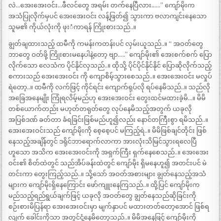
လဲ…အေးအေးဝင်း…ဖီလင်တွေ အရမ်း တက်နေပြီလား……” ကျော်မိုးက
အသံပြုလိုက်မှပင် အေးအေးဝင်း လန့်ဖြတ်၍ သွားကာ ဗလာကျင်းနေသော
သူမ၏ ကိုယ်လုံးကို ဖုးံကာရန် ကြိုးစားသည်..။
ချွတ်ချထားသည့် ထမီကို ကမန်းကတန်းပင် လှမ်းယူသည်..။ “ အဝတ်တွေ
ဘာတွေ ဝတ်ဖို့ ကြိုးစားမနေပါနဲ့တော့ ဗျာ…..” ကျော်မိုး၏ အေးစက်စက် ပြော
လိုက်သော လေသံက ပိုင်နိုင်လှသည်..။ ထိုသို့ ပိုင်ပိုင်နိုင်နိုင် ပြောဆိုလိုက်သည့်
စကားသည် အေးအေးဝင်း ကို ကျောစိမ့်သွားစေသည်..။ အေးအေးဝင်း မလှုပ်
ရဲတော့..။ ထမီကို လက်ဖြင့် ကိုင်ရင်း ကျောက်ရုပ်လို ရပ်နေမိသည်..။ သည်လို
အခြေအနေမျိုး ကြုံရလိမ့်မည်ဟု အေးအေးဝင်း တွေးထင်မထားခဲ့မိ…။ မိမိ
တစ်ယောက်တည်း မဟုတ်တရုတ်တွေ လုပ်နေမိသည့်အတွက် ယခုလို
အပြစ်ဒဏ် ခတ်တာ ခံရခြင်းဖြစ်မည်ဟူ၍လည်း နောင်တကြီးစွာ ရမိသည်..။
အေးအေးဝင်းသည် ကျော်မိုးကို စေ့စေ့ပင် မကြည့်ရဲ..။ မိမိဖြစ်ချင်တိုင်း ဖြစ်
နေသည့်အချိန်တွင် ဒရိုင်ဘာရောက်လာကာ အားလုံးသိမြင်သွားရလေပြီ
ဟူသော အသိက အေးအေးဝင်းကို အရှက်ကြီး ရှက်နေစေသည်..။ အေးအေး
ဝင်း၏ စိတ်ထဲတွင် သည်အိပ်ခန်းထဲတွင် ကျော်မိုး ရှိမနေဟူ၍ အတင်းပင် မဲ
တင်းကာ တွေးကြည့်သည်..။ သို့သော် အဝတ်အစားများ ချွတ်နေသည့်အသံ
များက ကျော်မိုးရှိနေကြောင်း ဖော်ကျူးနေကြသည်..။ ထို့ပြင် ကျော်မိုးက
မည်သည့်ရည်ရွယ်ချက်ဖြင့် ယခုလို အဝတ်တွေ ချွတ်နေသည်ဆိုခြင်းကို
စဉ်းစားမိပြန်ရာ အေးအေးဝင်းမှာ မျက်နှာပင် မထားတတ်တော့အောင် ဖြစ်ရ
လျက် ခေါင်းကိုသာ အတွင်ငုံ့နေမိတော့သည်..။ မိမိအနေဖြင့် ကျော်မိုးကို