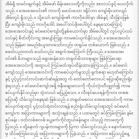
အိမ်ရှိ ထမင်းချက်နှင့် အိမ်ဖော် မိန်းခလေးတို့ကိုလည်း အားလပ်ခွင့် ပေးလိုက်
သည်..။ အေးအေးဝင်း၏ ကားကို မောင်းသော ဒရိုင်ဘာ ကျော်မိုးသာလျင်
အိမ်တွင် ရှိသည်..။ သို့သော် ကျော်မိုး၏ ကားဂိုဒေါင်မှာ အိမ်နှင့် သီးခြားဖြစ်
ပြီး ကျော်မိုးသည် ကားဂိုဒေါင် အပေါ် ထပ်ခိုးပေါ်တွင် နေရသောကြောင့်
အေးအေးဝင်းနှင့် ခင်မောင်ကျော်တို့နှစ်ယောက်မှာ အိမ်ပေါ်တွင် လွပ်လွပ်လပ်
လပ်နှင့် စိတ်တိုင်းကျ အပျော်ကြူး ကာမစပ်ယှက်နိုင်သည်..။ အေးအေးဝင်း
သည် မြန်မာ အမည်ခံယူထားသော်လည်း တရုပ်မ တစ်ယောက် ဖြစ်သည်..။
ခေတ်ပညာတတ် သော်လည်း အရှက်အကြောက် ကြီးသည်..။ အေးအေး
ဝင်း၏ မိဘများသည် ရှေးဆန်သော တရုတ်မိသားစုများ ဖြစ်ကြပေရာ
အေးအေးဝင်းကို အထူးပင် ကြပ်မတ်အုပ်ထိန်းထားခဲ့ကြသည်..။ ခင်မောင်
ကျော်သည် အေးအေးဝင်းကို ကာမစပ်ယှက်မှုသည် ရှက်စရာ မဟုတ်ကြောင်း
နှင့် ပွင့်ပွင့်လင်းလင်းဆက်ဆံရန်အတွ က် တော်တော်လေးပင် ပြောဆိုစည်းရုံး
ခဲ့ရသည်..။ ခင်မောင်ကျော်အဖို့ ဇနီးချောလေးကို ကိုယ်လုံးတီးချွတ်၍ ကာမ
စပ်ယှက်နိုင်သည်မှာ သုံးလပင် မပြည့်သေး..။ လီးစုပ်ပေးရန်ကိုကား တစစ
ပြောဆို သိမ်းသွင်းနေရဆဲ ဖြစ်သည်..။ တရုတ်မလေး အေးအေးဝင်းကို ကာမ
စပ်ယှက်ရာတွင် ပွင့်လင်းရဲတင်းလာရန် စည်းရုံးသိမ်းသွင်းရာတွင် ခင်မောင်
ကျော်က အပြာကားများကို အသုံးချခဲ့သည်..။ ပထမတွင် ခပ်ကြမ်းကြမ်း နမ်း
စုပ်ခန်း ၊ ဝတ်လစ်စလစ် ပွေ့ဖက်ကိုင်တွယ်ခန်းများ ပါသည့် ကားတွေကို
ပြသည်..။ ထို့နောက် ဂျပန်ကားများကို ပြကာ သိမ်းသွင်းသည်..။ နောက်တော့
မှ သိပ်မကြမ်းသည့် အပြာကားများကို ပြခဲ့သည်..။ အပြာကား စပြသည့်နေ့