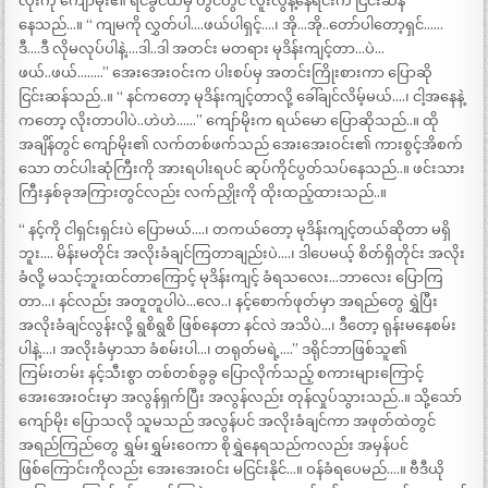
လုံးကို ကျော်မိုး၏ ရင်ခွင်ထဲမှ တွင်တွင် လူးလွန့်နေရင်းက ငြင်းဆန်
နေသည်…။ “ ကျမကို လွှတ်ပါ….ဖယ်ပါရှင့်….၊ အို…အို..တော်ပါတော့ရှင်……
ဒီ….ဒီ လိုမလုပ်ပါနဲ့….ဒါ..ဒါ အတင်း မတရား မုဒိန်းကျင့်တာ…ပဲ…
ဖယ်..ဖယ်……..” အေးအေးဝင်းက ပါးစပ်မှ အတင်းကြိုးစားကာ ပြောဆို
ငြင်းဆန်သည်..။ “ နင်ကတော့ မုဒိန်းကျင့်တာလို့ ခေါ်ချင်လိမ့်မယ်….၊ ငါ့အနေနဲ့
ကတော့ လိုးတာပါပဲ..ဟဲဟဲ……” ကျော်မိုးက ရယ်မော ပြောဆိုသည်..။ ထို
အချိန်တွင် ကျော်မိုး၏ လက်တစ်ဖက်သည် အေးအေးဝင်း၏ ကားစွင့်အိစက်
သော တင်ပါးဆုံကြီးကို အားရပါးရပင် ဆုပ်ကိုင်ပွတ်သပ်နေသည်..။ ဖင်းသား
ကြီးနှစ်ခုအကြားတွင်လည်း လက်ညှိုးကို ထိုးထည့်ထားသည်..။
“ နင့်ကို ငါရှင်းရှင်းပဲ ပြောမယ်….၊ တကယ်တော့ မုဒိန်းကျင့်တယ်ဆိုတာ မရှိ
ဘူး…. မိန်းမတိုင်း အလိုးခံချင်ကြတာချည်းပဲ….၊ ဒါပေမယ့် စိတ်ရှိတိုင်း အလိုး
ခံလို့ မသင့်ဘူးထင်တာကြောင့် မုဒိန်းကျင့် ခံရသလေး…ဘာလေး ပြောကြ
တာ…၊ နင်လည်း အတူတူပါပဲ…လေ..၊ နင့်စောက်ဖုတ်မှာ အရည်တွေ ရွှဲပြီး
အလိုးခံချင်လွန်းလို့ ရွစိရွစိ ဖြစ်နေတာ နင်လဲ အသိပဲ…၊ ဒီတော့ ရုန်းမနေစမ်း
ပါနဲ့….၊ အလိုးခံမှာသာ ခံစမ်းပါ…၊ တရုတ်မရဲ့….” ဒရိုင်ဘာဖြစ်သူ၏
ကြမ်းတမ်း နင့်သီးစွာ တစ်တစ်ခွခွ ပြောလိုက်သည့် စကားများကြောင့်
အေးအေးဝင်းမှာ အလွန်ရှက်ပြီး အလွန်လည်း တုန်လှုပ်သွားသည်..။ သို့သော်
ကျော်မိုး ပြောသလို သူမသည် အလွန်ပင် အလိုးခံချင်ကာ အဖုတ်ထဲတွင်
အရည်ကြည်တွေ ရွှမ်းရွှမ်းဝေကာ စိုရွှဲနေရသည်ကလည်း အမှန်ပင်
ဖြစ်ကြောင်းကိုလည်း အေးအေးဝင်း မငြင်းနိုင်…။ ဝန်ခံရပေမည်….။ ဗီဒီယို