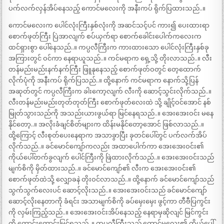
ပက်လက်လှန်အိပ်နေသည့် ကောင်မလေးကို အနီးကပ် ရိုက်ပြထားသည်..။
ကောင်မလေးက ပေါင်လုံးကြီးနှစ်လုံးကို အဆင်သင့်ပင် ကား၍ ပေးထားရာ
စောက်ဖုတ်ကြီး ပြဲအာလျက် စပ်ယှက်ရာ စောက်ခေါင်းပေါက်ကလေးက
ထင်ရှားစွာ ပေါ်နေသည်..။ ကပ္ပလီကြီးက ကားထားသော ပေါင်လုံးကြီးနှစ်ခု
အကြားတွင် ဝင်ကာ နေရာယူသည်..။ ကင်မရာက ရှေ့သို့ တိုးလာသည်..။ လီး
တန်မည်းမည်းနက်နက်ကြီး ဖြူနုနေသည့် စောက်ဖုတ်ဝတွင် တေ့ထောက်
လိုက်ပုံကို အနီးကပ် ရိုက်ပြသည်..။ ထို့နောက် ကင်မရာက နောက်သို့ပြန်
အဆုတ်တွင် ကပ္ပလီကြီးက ခါးကော့လျက် လီးကို ဆောင့်သွင်းလိုက်သည်..။
လီးတန်မည်းမည်းတုတ်တုတ်ကြီး စောက်ဖုတ်လေးထဲ သို့ ချိုင့်ဝင်အောင် နစ်
မြုတ်သွားသည်ကို အသည်းယားဖွယ်ရာ မြင်နေရသည်..။ အေးအေးဝင်း မနေ
နိုင်တော့..။ အလိုးခံချင်စိတ်များက ထိန်းမနိုင်တော့အောင် ဖြစ်လာသည်..။
ထို့ကြောင့် လီးစုတ်ပေးနေရာက အသာခွာပြီး ခုတင်ပေါ်တွင် ပက်လက်အိပ်
လိုက်သည်..။ ခင်မောင်ကျော်ကလည်း အထာပေါက်ကာ အေးအေးဝင်း၏
ကိုယ်ပေါ်တက်ခွလျက် ပေါင်ကြီးကို ဖြဲထားလိုက်သည်..။ အေးအေးဝင်းသည်
မျက်စိကို မှိတ်ထားသည်..။ ခင်မောင်ကျော်၏ လီးက အေးအေးဝင်း၏
စောက်ဖုတ်ထဲသို့ လျှောခနဲ တိုးဝင်လာသည်..။ ထို့နောက် ခင်မောင်ကျော်သည်
သွက်သွက်လေးပင် ဆောင့်လိုးသည်..။ အေးအေးဝင်းသည် ခင်မောင်ကျော်
ဆောင့်လိုးနေတာကို ခံရင်း အသာမျက်စိကို ခပ်မှေးမှေး ဖွင့်ကာ တီဗီပြကွင်း
ကို လှမ်းကြည့်သည်..။ အေးအေးဝင်းအိပ်နေသည့် နေရာမှဆိုလျင် မြင်ကွင်း
ကို ကောင်းကောင်းမြင်ရသည်..။ ကပ္ပလီကြီးသည် ကောင်မလေး၏ ကိုယ်ပေါ်