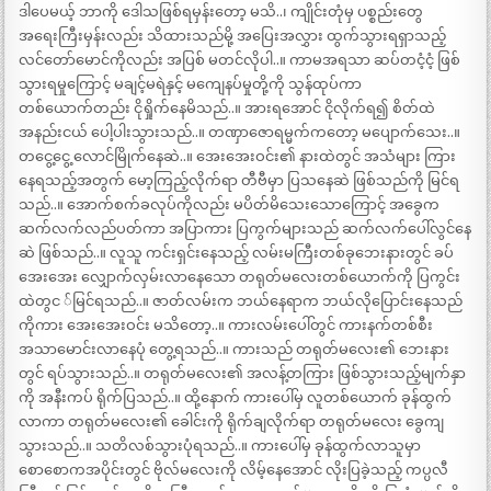
ဒါပေမယ့် ဘာကို ဒေါသဖြစ်ရမှန်းတော့ မသိ..၊ ကျိုင်းတုံမှ ပစ္စည်းတွေ
အရေးကြီးမှန်းလည်း သိထားသည်မို့ အပြေးအလွှား ထွက်သွားရရှာသည့်
လင်တော်မောင်ကိုလည်း အပြစ် မတင်လိုပါ..။ ကာမအရသာ ဆပ်တငံ့ငံ့ ဖြစ်
သွားရမှုကြောင့် မချင့်မရဲနှင့် မကျေနပ်မှုတို့ကို သွန်ထုပ်ကာ
တစ်ယောက်တည်း ငိုရှိုက်နေမိသည်..။ အားရအောင် ငိုလိုက်ရ၍ စိတ်ထဲ
အနည်းငယ် ပေါ့ပါးသွားသည်..။ တဏှာဇောရမ္မက်ကတော့ မပျောက်သေး..။
တငွေ့ငွေ့ လောင်မြိုက်နေဆဲ..။ အေးအေးဝင်း၏ နားထဲတွင် အသံများ ကြား
နေရသည့်အတွက် မော့ကြည့်လိုက်ရာ တီဗီမှာ ပြသနေဆဲ ဖြစ်သည်ကို မြင်ရ
သည်..။ အောက်စက်ခလုပ်ကိုလည်း မပိတ်မိသေးသောကြောင့် အခွေက
ဆက်လက်လည်ပတ်ကာ အပြာကား ပြကွက်များသည် ဆက်လက်ပေါ်လွင်နေ
ဆဲ ဖြစ်သည်..။ လူသူ ကင်းရှင်းနေသည့် လမ်းမကြီးတစ်ခုဘေးနားတွင် ခပ်
အေးအေး လျှောက်လှမ်းလာနေသော တရုတ်မလေးတစ်ယောက်ကို ပြကွင်း
ထဲတွင ်မြင်ရသည်..။ ဇာတ်လမ်းက ဘယ်နေရာက ဘယ်လိုပြောင်းနေသည်
ကိုကား အေးအေးဝင်း မသိတော့..။ ကားလမ်းပေါ်တွင် ကားနက်တစ်စီး
အသာမောင်းလာနေပုံ တွေ့ရသည်..။ ကားသည် တရုတ်မလေး၏ ဘေးနား
တွင် ရပ်သွားသည်..။ တရုတ်မလေး၏ အလန့်တကြား ဖြစ်သွားသည့်မျက်နှာ
ကို အနီးကပ် ရိုက်ပြသည်..။ ထို့နောက် ကားပေါ်မှ လူတစ်ယောက် ခုန်ထွက်
လာကာ တရုတ်မလေး၏ ခေါင်းကို ရိုက်ချလိုက်ရာ တရုတ်မလေး ခွေကျ
သွားသည်..။ သတိလစ်သွားပုံရသည်..။ ကားပေါ်မှ ခုန်ထွက်လာသူမှာ
စောစောကအပိုင်းတွင် ဗိုလ်မလေးကို လိမ့်နေအောင် လိုးပြခဲ့သည့် ကပ္ပလီ