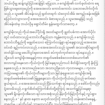
ဘယ်လိုမျှ ဆန့်ကျင်ငြင်းဆန်ခြင် မပြုသာ..။ ကျော်မိုး၏ လက်ခုတ်ထဲက ရေ
ဖြစ်သွားရတော့မည်ကို အေးအေးဝင်း ကောင်းကောင်း သဘောပေါက်လိုက်
သည်..။ သူမ၏ အိပ်ခန်းသည် ရုတ်တရက် သံလှောင်အိမ် အကျဉ်းခန်းအဖြစ်
ပြောင်းလဲသွားသလို အေးအေးဝင်း ခံစားရသည်..။ သူမအနေဖြင့် သည်
အိပ်ခန်းထဲမှ ဘယ်လိုမှ ရှောင်တိမ်း ရုန်းမထွက်သာတော့..။
ကျော်မိုးသည် ကိုယ်အပေါ်ပိုင်းရှိ အဝတ်များကို ချွတ်ပစ်ကာ အောက်ပိုင်း
တွင် ဝတ်ထားသည့် ဘောင်းဘီရှည်သာ ကျန်တော့သည်..။ ကျော်မိုးသည်
ဘောင်းဘီရှည်ကို မချွတ်သေးပဲ ကြောက်လန့်စွာ ရပ်နေရှာသည့် အေးအေး
ဝင်းထံ ချဉ်းကပ်လာသည်..။ အေးအေးဝင်းသည် သူမ၏ အသားဆိုင်များကို
တတ်နိုင်သမျှ မပေါ်လွင်ရလေအောင် ခပ်ကုတ်ကုတ်လေး ရပ်နေသည်..။
သို့သော် ကျော်မိုးအနေနှင့်ကား တရုတ်မစစ်စစ်လေးတစ်ယောက်၏
ဗလာကျင်းနေသော ကိုယ်လုံးကို မြင်နေရသည်ကပင် စိတ်ရိုင်းတွေကို နိုးကြွ
နေစေသည်..။ အသားမည်းသော အသားညိုသော ကုလားမများ..၊ ကုလား
ကပြားမများ၏ ကိုယ်လုံးတီးများကိုသာ မြင်ခဲ့ရဖူးသော ကျော်မိုးအဖို့
တရုတ်မစစ်စစ်လေး၏ ဖြူနုနေသော ကိုယ်လုံးကိုယ်ထည်သည် မက်မော
ဖွယ်ရာပင်…။ အေးအေးဝင်းသည် ငြိမ်သက်စွာ ရပ်နေသည်..။ ခေါင်းကိုလည်း
ငုံ့ထားမိသည်..။ ရှက်စိတ်ကြောက်စိတ်တို့ကြောင့် အသက်ရှူပြင်းနေရာ
သူမ၏ မို့ဝန်းလုံးအိသော ရင်သားအစုံသည် နိမ့်လိုက်မြင့်လိုက်နှင့် လှုပ်ရှား
နေသည်..။ “ နင် နှာထ နေတာ မဟုတ်သလိုလို ဘာလိုလို ဟန်ဆောင်မနေနဲ့…
တရုတ်မ..၊ နင့်ကိုယ်နင် ဘာတွေလုပ်ပြီး ဘယ်လိုဖြစ်နေတယ်ဆိုတာ ငါ