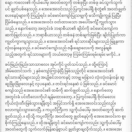
ချော ကလေး၏ ကိုယ်ပေါ်မှ အဝတ်တွေကို တစ်ခုပြီး တစ်ခု ခပ်သွက်သွက်
ပင် ချွတ်ပစ်နေသည်..။ အေးအေးဝင်းသည် ပြကွင်းပေါ်ရှိ စုံတွဲ၏ အဝတ်ချွတ်
ပေးနေပုံများကို ကြည့်ရင်း ခင်မောင်ကျော်ပြုသမျှကို မသိကျိုးကျွန် ပြုပြီး
ငြိမ်ခံနေသည်..။ အေးအေးဝင်း ဝတ်ထားသော အပေါ်အင်္ကျီ ကျွတ်သွား
သည်..။ နောက်တော့ အတွင်းခံ ဘရာစီယာ၏ ချိတ်ကို ခင်မောင်ကျော်က
ဆက်ဖြုတ်သည်..။ ဘရာစီယာသည် ထစ်ခနဲ တစ်ချက်ဖြစ်ပြီး ချိတ်ပြုတ်ကာ
ကျွတ်ကွာကျသွားသည်..။ အေးအေးဝင်း၏ ရင်သားဆိုင်များသည် ဖြူနုကာ
လုံးဝန်းနေသည်..။ ခင်မောင်ကျော်သည် ဇနီးချောလေးကို အလွန်ချစ်
သည့်အတွက် ရင်သားများကို ဘယ်တော့မှ ကြမ်းကြမ်းရမ်းရမ်း မကိုင်…။
ခပ်ဖြည်းဖြည်းသာသာလေး အုပ်ကိုင် ပွတ်သပ်သည်..။ ထို့ကြောင့်
အိမ်ထောင်သက် ၂ နှစ်ကျော်ကြာခဲ့ပြီ ဖြစ်သည့်တိုင် အေးအေးဝင်း၏
ရင်သားဆိုင်များသည် အပျိုစင်ဘဝကနှင့် ဘာမျှ မခြားပဲ လုံးလုံးဝန်းဝန်း ဆူ
ဆူဖြိုးဖြိုးလေးနှင့် လှပနေဆဲ..။ တင်းရင်းနေဆဲ ပဲ ဖြစ်သည်..။ ခင်မောင်
ကျော်သည် အေးအေးဝင်း၏ ထမီကို ဆက်ချွတ်သည်..။ နောက်တော့
အတွင်းခံ ပင်တီလေးကိုပါ ချန်မထားတော့..။ ပြကွင်းပေါ်ရှိ ဗိုလ်မလေး
ကိုယ်လုံးတီးဖြစ်သွားချိန်တွင် အပြင်ဘက်ရှိ အေးအေးဝင်းသည်လည်း
ဗလာကျင်းသွားလေပြီ..။ ကပ္ပလီကြီးက သူ့ကိုယ်ပေါ်မှ အဝတ်တွေကို ဆက်
ချွတ်သည်..။ ထိုသို့ ကပ္ပလီကြီး အဝတ်တွေ ချွတ်နေပုံကို အေးအေးဝင်းက စူး
စိုက်ကြည့်နေသည်..။ ထိုအချိန်တွင် ခင်မောင်ကျော်ကလည်း သူ့ကိုယ်ပေါ်မှ
အဝတ်တွေကို သွက်လက်မြန်ဆန်စွာပင် ချွတ်ခွာချလိုက်သည်..။ အေးအေး