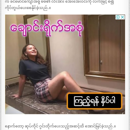
က ခင်မောင်ကျော်အဖို့ မိမိ၏ လီးအား အေးအေးဝင်းကို လက်ဖြင့် စ၍
ကိုင်တွယ်ပေးစေနိုင်ခဲ့သည်..။
နောက်တော့ ဆုပ်ကိုင် ဂွင်းတိုက်ပေးသည့်အဆင့်ထိ အောင်မြင်ခဲ့သည်..။