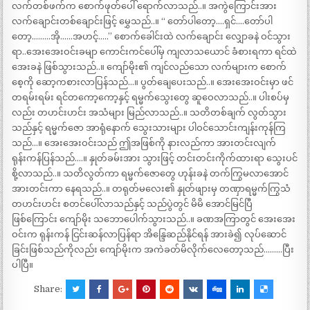
လက်တစ်ဖက်က စောက်ဖုတ်ပေါ် ရောက်လာသည်..။ အကွဲကြောင်းအား
လက်ချောင်းတစ်ချောင်းဖြင့် မွှေသည်..။ “ တော်ပါတော့….ရှင်….တော်ပါ
တော့………အို……အဟင့်…..” စောက်ခေါင်းထဲ လက်ချောင်း လျှောခနဲ ဝင်သွား
ရာ..အေးအေးဝင်းခမျာ ကောင်းကင်ပေါ်မှ ကျလာသယောင် ခံစားရကာ ရင်ထဲ
အေးခနဲ ဖြစ်သွားသည်..။ ကျော်မိုး၏ ကျင်လည်သော လက်များက စောက်
စေ့ကို ဆော့ကစားလာပြန်သည်…။ ပွတ်ချေပေးသည်..။ အေးအေးဝင်းမှာ ဖင်
တရမ်းရမ်း ရင်တကော့ကော့နှင့် ရမ္မက်သွေးတွေ ဆူဝေလာသည်..။ ပါးစပ်မှ
လည်း တဟင်းဟင်း အသံများ မြည်လာသည်..။ သတိတစ်ချက် လွတ်သွား
သည်နှင့် ရမ္မက်ဇော အာရုံနောက် သွေးသားများ ပါဝင်သောင်းကျန်းကုန်ကြ
သည်…။ အေးအေးဝင်းသည် ဤအဖြစ်ကို နားလည်ကာ အားတင်းလျက်
ရုန်းကန်ပြန်သည်….။ နှုတ်ခမ်းအား သွားဖြင့် တင်းတင်းကိုက်ထားရာ သွေးပင်
စို့လာသည်..။ သတိလွတ်ကာ ရမ္မက်ဇောတွေ ဟုန်းခနဲ တက်ကြွမလာအောင်
အားတင်းကာ နေရသည်..။ တရုတ်မလေး၏ နှုတ်ဖျားမှ တဏှာရမ္မက်ကြွသံ
တဟင်းဟင်း စတင်ပေါ်လာသည်နှင့် သည်ပွဲတွင် မိမိ အောင်မြင်ပြီ
ဖြစ်ကြောင်း ကျော်မိုး သဘောပေါက်သွားသည်..။ ခဏအကြာတွင် အေးအေး
ဝင်းက ရုန်းကန် ငြင်းဆန်လာပြန်ရာ အိန္ဒြေဆည်နိုင်ရန် အားခဲ၍ လုပ်ဆောင်
ခြင်းဖြစ်သည်ကိုလည်း ကျော်မိုးက အကဲခတ်မိလိုက်လေတော့သည်………ပြီး
ပါပြီ။
Share: