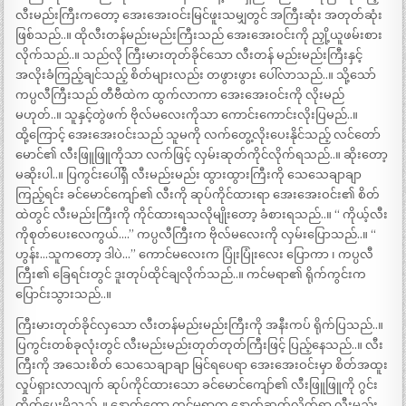
လီးမည်းကြီးကတော့ အေးအေးဝင်းမြင်ဖူးသမျှတွင် အကြီးဆုံး အတုတ်ဆုံး
ဖြစ်သည်..။ ထိုလီးတန်မည်းမည်းကြီးသည် အေးအေးဝင်းကို ညှို့ယူဖမ်းစား
လိုက်သည်..။ သည်လို ကြီးမားတုတ်ခိုင်သော လီးတန် မည်းမည်းကြီးနှင့်
အလိုးခံကြည့်ချင်သည့် စိတ်များလည်း တဖွားဖွား ပေါ်လာသည်..။ သို့သော်
ကပ္ပလီကြီးသည် တီဗီထဲက ထွက်လာကာ အေးအေးဝင်းကို လိုးမည်
မဟုတ်..။ သူနှင့်တွဲဖက် ဗိုလ်မလေးကိုသာ ကောင်းကောင်းလိုးပြမည်..။
ထို့ကြောင့် အေးအေးဝင်းသည် သူမကို လက်တွေ့လိုးပေးနိုင်သည့် လင်တော်
မောင်၏ လီးဖြူဖြူကိုသာ လက်ဖြင့် လှမ်းဆုတ်ကိုင်လိုက်ရသည်..။ ဆိုးတော့
မဆိုးပါ..။ ပြကွင်းပေါ်ရှိ လီးမည်းမည်း ထွားထွားကြီးကို သေသေချာချာ
ကြည့်ရင်း ခင်မောင်ကျော်၏ လီးကို ဆုပ်ကိုင်ထားရာ အေးအေးဝင်း၏ စိတ်
ထဲတွင် လီးမည်းကြီးကို ကိုင်ထားရသလိုမျိုးတော့ ခံစားရသည်..။ “ ကိုယ့်လီး
ကိုစုတ်ပေးလေကွယ်….” ကပ္ပလီကြီးက ဗိုလ်မလေးကို လှမ်းပြောသည်..။ “
ဟွန်း…သူကတော့ ဒါပဲ…” ကောင်မလေးက ပြုံးပြုံးလေး ပြောကာ ၊ ကပ္ပလီ
ကြီး၏ ခြေရင်းတွင် ဒူးတုပ်ထိုင်ချလိုက်သည်..။ ကင်မရာ၏ ရိုက်ကွင်းက
ပြောင်းသွားသည်..။
ကြီးမားတုတ်ခိုင်လှသော လီးတန်မည်းမည်းကြီးကို အနီးကပ် ရိုက်ပြသည်..။
ပြကွင်းတစ်ခုလုံးတွင် လီးမည်းမည်းတုတ်တုတ်ကြီးဖြင့် ပြည့်နေသည်..။ လီး
ကြီးကို အသေးစိတ် သေသေချာချာ မြင်ရပေရာ အေးအေးဝင်းမှာ စိတ်အထူး
လှုပ်ရှားလာလျက် ဆုပ်ကိုင်ထားသော ခင်မောင်ကျော်၏ လီးဖြူဖြူကို ဂွင်း
တိုက်ပေးမိသည်..။ နောက်တော့ ကင်မရာက နောက်ဆုတ်လိုက်ရာ လီးမည်း