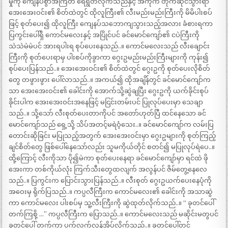
မှုကို ကျေနပ်စွာအံကြိတ် ရေရွတ်လိုက်သည်နှင့် အံကိုက် တိုက်ဆိုင်သွားရာ
အေးအေးဝင်း၏ စိတ်ထဲတွင် ထိုလူကြီး၏ လီးမည်းမည်းကြီးကို မိမိပါးစပ်
ဖြင့် စုတ်ပေး၍ ထိုလူကြီး ကျေနပ်သဘောကျသွားသည့်အလား ခံစားရကာ
ပြကွင်းပေါ်ရှိ ကောင်မလေးနှင့် အပြိုင်ပင် ခင်မောင်ကျော်၏ ငပဲကြီးကို
သဲသဲမဲမဲပင် အားရပါးရ စုပ်ပေးနေသည်..။ ကောင်မလေးသည် လီးချောင်း
ကြီးကို စုတ်ပေးရာမှ ပါးစပ်ကိုခွာကာ ဂွေးဥမည်းမည်းကြီးများကို ကုန်း၍
စုပ်ပေးပြန်သည်..။ အေးအေးဝင်း၏ စိတ်ထဲတွင် ဂွေးဥကို စုတ်ပေးလိုစိတ်
တွေ တဖွားဖွား ပေါ်လာသည်..။ အကယ်၍ ထိုအချိန်တွင် ခင်မောင်ကျော်က
သာ အေးအေးဝင်း၏ ခေါင်းကို အောက်သို့ဆွဲချပြီး ဂွေးဥကို ယက်ခိုင်းစုပ်
ခိုင်းပါက အေးအေးဝင်းအနေဖြင့် မငြင်းတမ်းပင် ပြုလုပ်ပေးမှာ သေချာ
သည်..။ သို့သော် လီးစုတ်ပေးတာကိုပင် အတော်ဟုတ်ပြီ ထင်နေသော ခင်
မောင်ကျော်သည် ရှေ့သို့ သိပ်အတင့်မရဲဝံ့သေး..။ ခင်မောင်ကျော်က လမ်းပြ
တောင်းဆိုခြင်း မပြုသည့်အတွက် အေးအေးဝင်းမှာ ဂွေးဥများကို စုတ်ကြည့်
ချင်စိတ်တွေ ဖြစ်ပေါ်နေသော်လည်း သူမကိုယ်တိုင် စတင်၍ မပြုလုပ်ရဲပေ..။
ထို့ကြောင့် လီးကိုသာ ပို၍မဲကာ စုတ်ပေးနေရာ ခင်မောင်ကျော်မှာ ရင်ထဲ ဖို
အေးကာ တစ်ကိုယ်လုံး ကြက်သီးတွေထလျက် အလွန်ပင် ဇိမ်တွေ့နေလေ
သည်..။ ပြကွင်းက ပြောင်းသွားပြန်သည်..။ လီးစုတ် ဂွေးဥယက်ပေးနေပုံကို
အဝေးမှ ရိုက်ပြသည်..။ ကပ္ပလီကြီးက ကောင်မလေး၏ ခေါင်းကို အသာဆွဲ
ကာ ကောင်မလေး ပါးစပ်မှ သူ့လီးကြီးကို ဆွဲထုတ်လိုက်သည်..။ “ ခုတင်ပေါ်
တက်ကြစို့ …” ကပ္ပလီကြီးက ပြောသည်..။ ကောင်မလေးသည် မဆိုင်းမတွပင်
ခုတင်ပေါ် တက်ကာ ပက်လက်လှန်အိပ်လိုက်သည်..။ ခုတင်ပေါ်တွင်