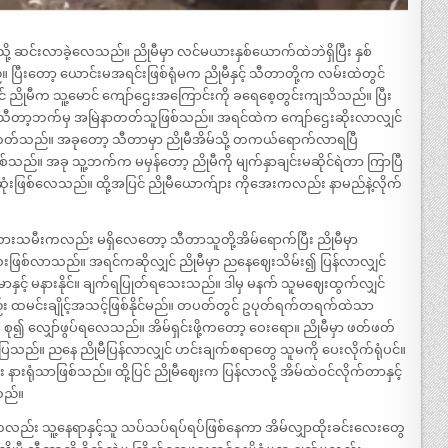
ု့ ဆင်းလာခဲ့လေသည်။ ညိုမီမှာ လင်မယားနှစ်ယောက်ထဲဘဲရှိပြီး နှစ်
ပြီးတော့ ယောင်းမအရင်းဖြစ်ရုံမက ညိုမီနှင့် သီတာတို့က လမ်းထဲတွင်
ညိုမီက သူ့မောင် ကျော်ဌေးအကြောင်းကို ခရေစေ့တွင်းကျသိသည်။ ပြီး
 သီတာ့ဘက်မှ အမြဲနာတတ်သူဖြစ်သည်။ အရင်ထဲက ကျော်ဌေးဆိုးလာလျှင်
တတ်သည်။ အခုတော့ သီတာမှာ ညိုမီအိမ်သို့ တကယ်ရောက်လာရပြီ
ည်။ အခု သူ့ဘက်က မမှန်တော့ ညိုမီကို မျက်နှာချင်းမဆိုင်ရဲတာ ကြာပြီ
ဆုံးဖြစ်လေသည်။ ထို့အပြင် ညိုမီယောက်ျား ကိုအေးကလည်း နာမည်နဲ့လိုက်
် သားသမီးကလည်း မရှိလေတော့ သီတာသူတို့အိမ်ရောက်ပြီး ညိုမီမှာ
လေးဖြစ်လာသည်။ အရင်ကဆိုလျှင် ညိုမီမှာ ညနေဈေးသိမ်း၍ ပြန်လာလျှင်
ှင့် မနားနိုင်။ ချက်ရပြုတ်ရသေးသည်။ ဒါမှ မနက် သူမဈေးထွက်လျှင်
ည်း ထမင်းချိုင့်အသင့်ဖြစ်နိုင်မည်။ တပတ်တွင် ဥပုတ်ရက်တရက်ထဲသာ
ို စု၍ လျှော်ဖွပ်ရလေသည်။ အိမ်ရှင်းဖို့ကတော့ ဝေးရော။ ညိုမီမှာ ဖတ်ဖတ်
။ ညနေ ညိုမီပြန်လာလျှင် ဟင်းချက်စရာတွေ သူမကို ပေးလိုက်ရုံပင်။
ားရုံသာဖြစ်သည်။ ထို့ပြင် ညိုမီဈေးက ပြန်လာလို့ အိမ်ထဲဝင်လိုက်တာနှင့်
သည်။
လည်း သူ့နေရာနှင့်သူ သပ်သပ်ရပ်ရပ်ဖြစ်နေကာ အိမ်လျှာထိုးခင်းလေးတွေ