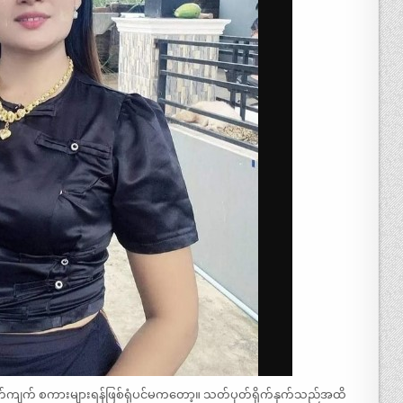
က်ကျက် စကားများရန်ဖြစ်ရုံပင်မကတော့။ သတ်ပုတ်ရိုက်နှက်သည်အထိ