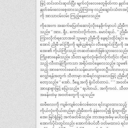
ဖြင့် တင်းတင်းဆုတ်ပြီး မျက်လုံးလေးတွေမှိတ်ကာ နှုတ
နှုတ်ခမ်းလေးစေ့ထားသည့်ကြားမှ လည်ချောင်းသံတအင့
ကို အာသာငမ်းငမ်း ကြည့်နေလေသည်။
ကိုအေးက အဆက်မပြတ်ဆောင့်လိုးနေခိုက်မှာပင် ညိုမီက
သည်။ ” အား.. ရှီး.. ကောင်းလိုက်တာ.. မောင်ရယ်.. ” 
ကြားလိုက်ရသောအခါ သူမမှာ ညိုမီကို နေရင်းထိုင်ရ
အောင် ညိုမီ ဖင်ကြီးကို ဖျစ်ညှစ်ရင်း လီးချောင်းကြီးကိ
အေး၏ ကိုယ်ကြီးသည် တဆတ်ဆတ်ဖြစ်သွားလေသည်။ သီ
ကြိုးစားနေမိသည်။ သီတာ မျက်လုံးမှိတ်လိုက်တိုင်
သည့် လီးတန်ကြီးကသာ အရိပ်ထင်နေလေသည်။ သူမ၏ ရင်ထဲ
သည့် အားကောင်းမောင်းသန်ယောက်ျားတဦးပါလားဟုသာ
လျှော်ရန်အတွက် သီတာမှာ ထမီရင်လျားလေးဖြင့် ညိုမီတို့
တော့သည်။ ” အော်.. ဒီနေ့ အကို ရုံးပိတ်တာပဲ.. ” ” အဝတ်
အားနာစွာဖြင့် ပြောသည်။ ” ရပါတယ်.. အကိုကလဲ.. သီ
အခန်းထဲမှ အဝတ်တွေကို ယူသည်။
ထမီလေးကို ကျစ်ကျစ်လစ်လစ်လေး ရင်လျားထားသည့်
ကိုယ်လုံးကိုယ်ထည်မှာ ညိုမီထက် နဲနဲလေးပို၍ မို့ထွား
အေး မြင်ရုံဖြင့် အကဲခတ်မိသည်။ ဘာအခုအခံမှ မပါသဖြ
အောက်ပိုင်းတွင်လည်း အောက်ခံပင်တီ ဝတ်မထားပဲ ရင