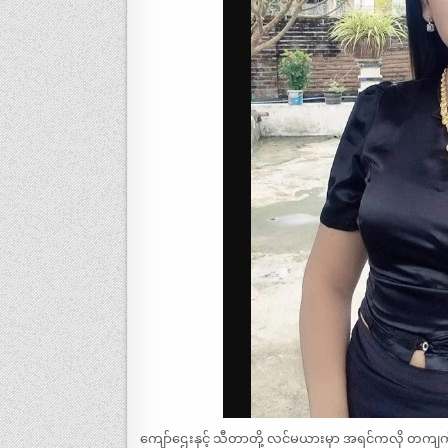
ကျော်ဌေးနှင့် သီတာတို့ လင်မယားမှာ အရင်ကလို တကျ