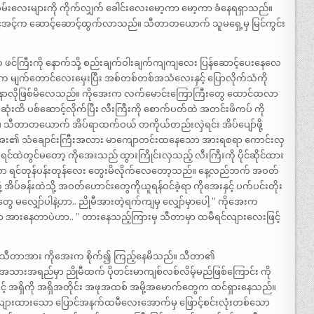
်ခမ်းလေးများကို ကိုက်လျှက် ခေါင်းလေးမော့ကာ မော့ကာ ခံနေရရှာသည်။
်အင့်က ဆောင့်ဆောင့်ထွက်လာသည်။ သီတာတယောက် သူမရှေ့မှ မြင်ကွင်း
 ဖင်ကြီးကို နောက်သို့ စည်းချက်ဝါးချက်ကျကျလေး ပြန်ဆောင့်ပေးနေလေ
ညိုမီက မျက်တောင်လေးမှေးပြီး အစ်တစ်တစ်အသံလေးနှင့် ပြောလိုက်သံကို
င်း မနာလိုဖြစ်မိလေသည်။ ကိုအေးက လက်မောင်းကြောကြီးတွေ ထောင်ထလာ
ု အဆုံးထိ ပစ်ဆောင့်လိုက်ပြီး လီးကြီးကို စောက်ပတ်ထဲ အတင်းဖိကပ် ကို
တာတယောက် အိပ်ရာထက်ဝယ် တကိုယ်တည်းလှဲရင်း အိပ်ပျော်ဖို့
း ကိုအေး၏ သံချောင်းကြီးအလား မာကျောတင်းထနေသော အားရစရာ ကောင်းလှ
တွင်မတော့ ကိုအေးသည် ထွားကြိုင်းလှသည့် လီးကြီးကို ပိုင်ဆိုင်ထား
 ရင်တုန်ပန်းတုန်လေး တွေးမိလိုက်လေတော့သည်။ နေ့လည်ဘက် အဝတ်
 အိပ်ခန်းထဲသို့ အဝတ်ဟောင်းတွေကိုယူရန်ဝင်ခဲ့ရာ ကိုအေးနှင့် ပက်ပင်းတိုး
တွေ မလျှော်ပါနဲ့ဟာ.. ညိုမီအားတဲ့ရက်ကျမှ လျှော်မှာပေါ့ ” ကိုအေးက
တာ အားနေတာပဲဟာ.. ” တားနေသည့်ကြားမှ သီတာမှာ ထမီရင်လျားလေးဖြင့်
 သီတာအား ကိုအေးက စိုက်၍ ကြည့်နေမိသည်။ သီတာ၏
ပြီး အသားအရည်မှာ ညိုမီထက် ပိုတင်းမာကျစ်လစ်လိမ့်မည်ဖြစ်ကြောင်း ကို
င့် အရှိကို အရှိအတိုင်း အဖုအထစ် အမို့အမောက်တွေက ထင်ရှားနေသည်။
်လျားထားသော ပြောင်အနက်ထမီလေးအောက်မှ ဖြောင့်စင်းလုံးတစ်သော