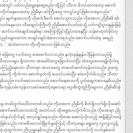
ဲတွင် ပတ်လည်မွှေ့နေရော့မည်။ ထို့ပြင် လီးက ဖိကပ်ထားတော့ စောက်
်တိုက်နေလေတော့ ညိုမီမှာ ဖင်ကြီးတွေ တလှုပ်လှုပ်ဖြစ်လာနေသည်။ ”
ီးရင်း မျက်နှာလေးကို ဟိုဖက်ဒီဖက် စောင်းသွားသည်။ ကိုအေးက ညိုမီ၏ ခါး
က်နေသော လီးချောင်းကြီးကို ညိုမီစောက်ပတ်ထဲသို့ ပက်ကျိသွားနှုန်းဖြင့်
်ချောင်းနေမိရာ အကြောပြိုင်းပြိုင်းထနေပြီး သန်မာတုတ်ခိုင်လှ
ွေးညှင်းများထကာ တဖျင်းဖျင်းခံစားလာရသည်။ စောက်ပတ်ထဲမှ အရည်
င်း.. ” အသံလေးက တိုးတိုးလေးပဲ ဖြစ်သည်။
ြေတွေ လက်တွေ အေးစက်လာသည်။ နှလုံးခုန်နှုန်းပါမြန်လာသည်မို့
းသီးလေးများ စို့လာကာ အာခေါင်တွေခြောက်လာပြီး တံထွေးလေးမျိုလိုက်ရ
်.. ” ချောင်းကြည့်နေသော သီတာမှာ အသားတွေ တဆတ်ဆတ်တုန်လာသည်။ ဒူးတွေ
မ်းကို ကိုက်ကာ စောက်ဖုတ်ကို ယောင်ယမ်းပြီး စမ်းလိုက်မိသည်။ သီတာ
ကလိနေမိသည်။ လက်မလေးကလည်း စောက်စေ့လေးကို ပွတ်ချေကစားနေမိသည်။
ိုအေးက မီးကုန်ယမ်းကုန်တလစပ်ဆောင့်နေလေရာ ဂွေးစိတွဲတွဲကြီးများက ညိုမီဆီးခုံ
မှ တခါထွက်ပေါ်လာတတ်သည်။ ကိုအေးက ညိုမီကို စိတ်ရှိလက်ရှိလိုးဆော်
က်ခေါင်းလေးထဲသို့ အတင်းပင် ထိုးမွှေပေးလိုက်မိသည်။ ကိုအေးမှာ ညို
ုတ်နယ်လိုက်နှင့် အလုပ်ရှုပ်နေသည်။ ကိုအေး ဆောင့်လိုးသည့် အရှိန်ပြင်းထန်
 ကာမမီးလောင်မြိုက်မှုကြောင့် သီတာ့ခမျာ မရှုမလှ လူးလူးလွန့်
ခပ်သဲ့သဲ့ထွက်ကာ ညီးညူနေမိသည်။ ညိုမီက ကုတင်ဘောင်ကို လက်နှစ်ဖက်