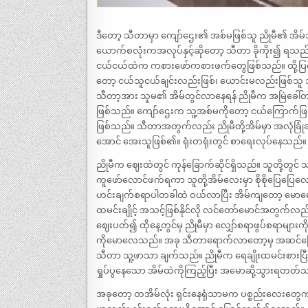
ဒီတော့ သီတာမှာ ကျော်ဌေး၏ အစ်မဖြစ်သူ ညိုမီ၏ အိမ်သိ
ယောက်စလုံးကအလုပ်နှင့်ဆိုတော့ သီတာ ခိုကိုး၍ ရသည်။ 
ငယ်ငယ်ထဲက ကစားဖော်ကစားဖက်တွေဖြစ်သည်။ ထို့ပြင် 
တော့ ငယ်သူငယ်ချင်းလည်းဖြစ်၊ ယောင်းမလည်းဖြစ်သူ
သီတာ့အား သူမ၏ အိမ်တွင်လာနေရန် ညိုမီက အမြဲခေါ်
ဖြစ်သည်။ ကျော်ဌေးက သူ့အစ်မကိုတော့ ငယ်ကြောက်ဖြစ်သ
ဖြစ်သည်။ သီတာအတွက်လည်း ညိုမီတို့အိမ်မှာ အလုံခြုံ
အောင် အေးသူဖြစ်၏။ ရုံးတရုံးတွင် စာရေးလုပ်နေသည်။
ညိုမီက ဈေးထဲတွင် ကုန်ခြောက်ဆိုင်ရှိသည်။ သူတို့တွင
ကူဖော်လောင်ဖက်ရကာ သူတို့အိမ်လေးမှာ စိုစိုပြေပြေ
ဟင်းချက်စရာပါတခါထဲ ဝယ်လာပြီး အိမ်ကျတော့ မောမောန
ထမင်းချိုင့် အသင့်ဖြစ်နိုင်လို လင်တော်မောင်အတွက်လ
ဈေးပတ်၍ ထိုနေ့တွင်မှ ညိုမီမှာ လျှော်စရာဖွပ်စရာများက
ကိုမောလေသည်။ အခု သီတာရောက်လာတော့မှ အဆင်ပြေသည်
သီတာ သူ့ဖာသာ ချက်သည်။ ညိုမီက ရေချိုးထမင်းစားပြီး န
ရှုပ်ပွနေသော အိမ်ထဲကိုကြည့်ပြီး အမောဆို့သွားရတတ်
အခုတော့ တအိမ်လုံး ရှင်းနေရုံသာမက ပစ္စည်းလေးတွေက