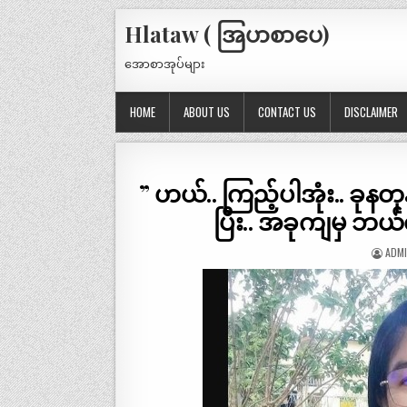
Hlataw ( အြပာစာပေ)
အောစာအုပ်များ
HOME
ABOUT US
CONTACT US
DISCLAIMER
” ဟယ်.. ကြည့်ပါအုံး.. ခုနတု
ပြီး.. အခုကျမှ ဘယ်လ
ADM