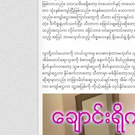
ဖြစ်လာသည်။ သားသမီးမရှိတော့ တယောက်နှင့် တယောက်
တာ သုံးနှစ်ကျော်ပြီဖြစ်သည်။ တနှစ်လောက်ပဲ သောကက
သည်။ ကျော်ဌေးအကြောင်းတွေကို သီတာ မကြားချင်လဲ
တဲ့။ ဒီကိစ္စနဲ့ပတ်သက်ပြီး သီတာက ဖြောင်းဖျပြောဆို
သည့်အလုပ်က လိုင်းကား ဒရိုင်ဘာ။ ဝင်ငွေကောင်းတော့
သည့် အပြင် ဘာမဟုတ်သည့် ကိစ္စလေးနှင့် ရိုးမယ်ဖွဲ့ 
သူတို့လင်မယားကို ဘယ်သူကမှ ပေးစားခဲ့တာမဟုတ်။ သူတ
အိမ်ထောင်ရေးသုခကို ခံစားရပြီး နောက်ပိုင်း စိတ်
ရိုက်နှက်လာတော့ သူမ ကျော်ဌေးကို စိတ်နာလာသည်။ သူမ 
ကျော်ဌေးက နှိပ်စက်လာတော့ သီတာမှာ မခံနိုင်တော့သည့
ဆိုရာမှာလည်း တခြားမိတ်ဆွေသူငယ်ချင်းတွေ အိမ်၊ ကိုယ့
ကာ ကျော်ဌေးက သူ့အပြစ်ကို ကိုယ့်အပြစ် လုပ်နိုင်သေ