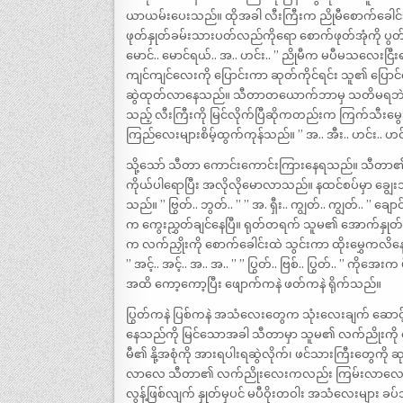
ယာယမ်းပေးသည်။ ထိုအခါ လီးကြီးက ညိုမီစောက်ခေါင်းထ
ဖုတ်နှုတ်ခမ်းသားပတ်လည်ကိုရော စောက်ဖုတ်အုံကို ပွတ
မောင်.. မောင်ရယ်.. အ.. ဟင်း.. ” ညိုမီက မပီမသလေးငြ
ကျင်ကျင်လေးကို ပြောင်းကာ ဆုတ်ကိုင်ရင်း သူ၏ ပြောင်လ
ဆွဲထုတ်လာနေသည်။ သီတာတယောက်ဘာမှ သတိမရဘဲ ဆက်လက
သည့် လီးကြီးကို မြင်လိုက်ပြီဆိုကတည်းက ကြက်သီးမ
ကြည်လေးများစိမ့်ထွက်ကုန်သည်။ ” အ.. အီး.. ဟင်း.. ဟ
သို့သော် သီတာ ကောင်းကောင်းကြားနေရသည်။ သီတာ၏ ခ
ကိုယ်ပါရောပြီး အလိုလိုမောလာသည်။ နထင်စပ်မှာ ချွေ
သည်။ ” ဗြွတ်.. ဘွတ်.. ” ” အ. ရှီး.. ကျွတ်.. ကျွတ
က ကွေးညွှတ်ချင်နေပြီ။ ရုတ်တရက် သူမ၏ အောက်နှုတ်ခ
က လက်ညှိုးကို စောက်ခေါင်းထဲ သွင်းကာ ထိုးမွှေ
” အင့်.. အင့်.. အ.. အ.. ” ” ပြွတ်.. ဗြစ်.. ပြွတ်.. ” က
အထိ ကော့ကော့ပြီး ဖျောက်ကနဲ ဖတ်ကနဲ ရိုက်သည်။
ပြွတ်ကနဲ ပြစ်ကနဲ အသံလေးတွေက သုံးလေးချက် ဆောင့်
နေသည်ကို မြင်သောအခါ သီတာမှာ သူမ၏ လက်ညိုးကို စော
မီ၏ နို့အစုံကို အားရပါးရဆွဲလိုက်၊ ဖင်သားကြီးတွေကို ဆ
လာလေ သီတာ၏ လက်ညိုးလေးကလည်း ကြမ်းလာလေဖြစ်သည်။
လွန့်ဖြစ်လျက် နှုတ်မှပင် မပီဝိုးတဝါး အသံလေးများ 