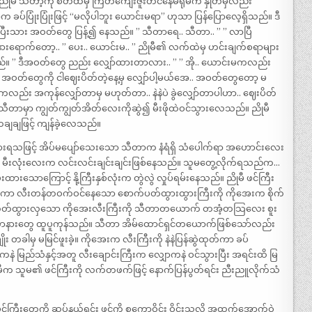
မီ သီတာ့ကို စိတ်ထဲမှ ကြိတ်ကျေးဇူးတင်နေမိရုံမက နှုတ်မှလည်း
ခပ်ပြုံးပြုံးဖြင့် “မလိုပါဘူး ယောင်းမရာ” ဟုသာ ပြန်ပြောလေ့ရှိသည်။ ဒီ
ှော်ပြီးသား အဝတ်တွေ ပြန့်၍ နေသည်။ ” သီတာရေ.. သီတာ.. ” ” လာပြီ
းရောက်တော့.. ” ပေး.. ယောင်းမ.. ” ညိုမီ၏ လက်ထဲမှ ဟင်းချက်စရာများ
 ” ဒီအဝတ်တွေ ညည်း လျှော်ထားတာလား.. ” ” အို.. ယောင်းမကလည်း
နဲ့.. အဝတ်တွေကို ငါဈေးပိတ်တဲ့နေ့မှ လျှော်ပါ့မယ်အေ.. အဝတ်တွေတော့ မ
းမကလည်း အကုန်လျှော်တာမှ မဟုတ်တာ.. နဲနဲပဲ ခွဲလျှော်တာပါဟာ.. ဈေးပိတ်
တာမှာ ကျွတ်ကျွတ်အိတ်လေးကိုဆွဲ၍ မီးဖိုထဲဝင်သွားလေသည်။ ညိုမီ
ျချဖြင့် ကျန်ခဲ့လေသည်။
ကြားရသဖြင့် အိပ်မပျော်သေးသော သီတာက နံရံရှိ သံပေါက်ရာ အဟောင်းလေး
အား မီးလုံးလေးက လင်းလင်းချင်းချင်းဖြစ်နေသည်။ သူမတွေ့လိုက်ရသည်က…
သောကြောင့် နို့ကြီးနှစ်လုံးက တွဲလွဲ လှုပ်ရမ်းနေသည်။ ညိုမီ ဖင်ကြီး
ိုင်ကာ လီးတန်တဝက်ဝင်နေသော စောက်ပတ်ထွားထွားကြီးကို ကိုအေးက စိုက်
ီး တုတ်ထွားလှသော ကိုအေးလီးကြီးကို သီတာတယောက် တအံ့တသြလေး စူး
” သီတာနားတွေ ထူပူကုန်သည်။ သီတာ အိမ်ထောင်ရှင်တယောက်ဖြစ်သော်လည်း
ိုး တခါမှ မမြင်ဖူးခဲ့။ ကိုအေးက လီးကြီးကို နဲနဲပြန်ဆွဲထုတ်ကာ ခပ်
်ကနဲ မြည်သံနှင့်အတူ လီးချောင်းကြီးက လျှောကနဲ ဝင်သွားပြီး အရင်းထိ မြ
ိုမီက သူမ၏ ဖင်ကြီးကို လက်တဖက်ဖြင့် နောက်ပြန်ပွတ်ရင်း ညီးညူလိုက်သံ
်ကြီးတွေကို ဆုပ်နယ်ရင်း ဖင်ကို စကောဝိုင်း ဝိုင်းသလို အထက်အောက်ဝဲ