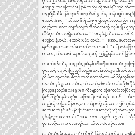
မှာလည်း နင်းရက်စရာမရှိအောင် ပြောင်လက်၍နေသည်။ ညို
ကျေးဇူးတင်ကြောင်းပြောမိသည်။ ထိုအခါမျိုးတွင် သီတာက 
နေ့ ညိုမီအိမ်ပြန်ရောက်တော့ ဖိနပ်ချွတ်မှ တန်းတွင် လျ
ယောင်းမရေ.. ” သီတာ မီးဖိုထဲမှ ပြေးထွက်လာသည်။ အနာ
ထည့်ထားသော ကျွတ်ကျွတ်အိတ်လေးကို လှမ်း၍ ယူသည်။
အိမ်မှာ သီတာပဲရှိတာပဲဟာ.. ” ” မလုပ်နဲ့ သီတာ.. မလုပ်
လျှော်ပါနဲ့ဟယ်.. တောင်းပန်ပါတယ်.. ” ” အော်.. ယောင်
ရက်ကျတော့ ယောင်းမသက်သာတာပေါ့.. ” ပြောလဲပြော သီ
ကတော့ သီတာ၏ နောက်ကျောကို ကြည့်ရင်း သက်ပြင်းတခ
တဖက်ခန်းဆီမှ တချွတ်ချွတ်နှင့် တီးတိုးစကားသံများ
မှတဆင့် ချောင်းကြည့်မိသည်။ အခန်းထဲတွင် ငါးတိုင်
ညိုမီက ကုတင်ပေါ်တွင် လက်ထောက်ကာ ဖင်ကြီးကုန်းပေးထား
နောက်တွင် ဒူးထောက်လျှက် လက်နှစ်ဖက်က ခါးကိုစုံက
ကြည့်နေသည်။ လမွေးမဲမဲကြီးများက အုံကောင်းလှပြ
စိုက်ကြည့်နေမိသည်။ ” ဖြေးဖြေးလုပ်နော်.. မောင်.. 
သည်လို တခြားမိန်းမနဲ့ ယောက်ျားတို့ လိုးသော မြင်ကွင်းမျ
ဆတ်ဆတ်နှင့် ခပ်ပြင်းပြင်းလေး ဆောင့်လိုးလိုက်ရာ ဗွက
ှုပ်၍သွားလေသည်။ ” အား.. အား.. ကျွတ်.. ကျွတ်.. ” ည
မှာ နာလို့လား ကောင်းလို့လား သီတာ မဝေခွဲတတ်။
အဆုံးထိဝင်နေသော လီးကြီးကို ပြန်မဆွဲထုတ်ပဲ သူမ၏ ဖင