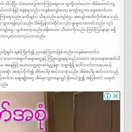
 သိပ်ပြီး သံယောဇဉ်ထားကြပုံမရပေ။ သူတို့လင်မယား အိမ်ထောင်ကျ
င်းကင်းဖြင့် နေခဲ့ရသည်။ တနှစ်ကျော်တော့ ကျော်ဌေးက ဗွေဖောက်လာ
 ကြားရသည်။ မသိချင်ပဲ သိရသည်။ ကျော်ဌေး အပျော်အပါးလိုက်စားသည်
တော့ သူကရန်လုပ်သည်။ အိမ်ပြန်လာတိုင်းလည်း မူးမူးလာတတ်သည်။ လုပ်
 ကျော်ဌေး ပျက်တော့သည်။ ဇနီးမယား သီတာကိုလည်း ကြင်ကြင်နာနာ မရှိ
ရိုက်လားပုတ်လားလုပ်လာသည်။
ို့ချင်း ချစ်ကြိုက်၍ ညားခဲ့ကြတာဖြစ်သည်။ တနှစ်လောက်ပဲ
ညစ်စရာ၊ သောကရောက်စရာတွေနှင့် ကြုံတွေ့နေရသည်သာမက အသားနာအောင်ပါ
အနေဖြင့် မယားဝတ္တရားကျေပွန်စွာ သစ္စာရှိရှိ ပေါင်းသင်းလာပေမယ့်
်အဆုံး အထုပ်ပိုက်၍ အိမ်ပေါ်မှ ဆင်းလာခဲ့သည်။ အိမ်ပေါ်မှ ဆင်းလာသည်
်ဖက်က ဆွေမျိုးတွေ အိမ်မှာသွားနေလျှင် ရိုးမယ်ဖွဲ့၍ အပြစ်တင် သမုတ်
းသည်။