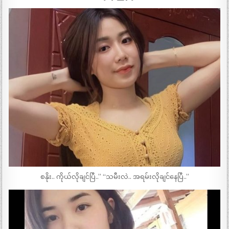
စနိုး.. ကိုယ်လိုချင်ပြီ..” “သမီးလဲ.. အရမ်းလိုချင်နေပြီ..”