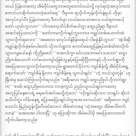
တယ် ပြန်လာတော့ အိမ်ဝိုင်းတွေဘာတွေတောင်ဝယ်လို့ လုပ်ရတဲ့အလုပ်ကလဲ
တောင်ယာစိုက်တာပဲတဲ့တော်ရေ” “ဒီမှာက ရလိုက်ကုန်လိုက်နဲ့ရယ် ဟိုမှာ
အလုပ်လုပ်ပီး ပြန်လာတော့ ဒီဘက်မှာ လယ်လေးဘာလေး ဝယ်ရတာပေါ့
တော် ဟုတ်ဘူးလား” “ငါကတော့သိပ်စိတ်မပါဘူး ထွေးညိုရာ ဒီမှာလဲ
အဆင်ပြေသားပဲကို” “တော်ကမလိုက်ချင်ဘူးလား။ ကျုပ်တစ်ယောက်ထဲ
သွားလိုက်ရမလား” “အမလေး မလုပ်ပါနဲ့မိန်းမရယ် ငါမခွဲနိုင်ဘူးဟ” “အဲ့ဒါဆို
ကျုပ်နဲ့လိုက်ခဲ့စမ်းပါတော် ဟိုဘက်ရွာက ကောင်မတွေပြန်ရင်တစ်ခါထဲလိုက်
သွားကျမယ်နော် ကိုညိုမောင်” “အေးပါကွာ မင်းသဘောမင်းသဘော” ထွေး
ညိုတစ်ယောက် လင်ယောကျာ်းဖြစ်သူနှင့်ပြောဆိုပြီးတာနှင့် ဟိုဘက်ရွာကို
အပြေးလေးသွားလိုက်တော့သည်။ ရွာတောင်ပိုင်းက ကျင်စိန်တို့ အိမ်ဝိုင်းရှေ့
ရောက်သော် “ကျင်စိန် ရှိလား ကျင်စိန်ရေ သူငယ်ချင်း” “ဟဲ့ ဘယ်သူတုန်း” ဟု
ခြံထဲမှ မေးသံကြားလိုက်ရသည်။ “အရီးလေး ကျုပ် ထွေးညိုပါ ဟိုဘက်ရွာ
က” “အော် ထွေးညိုလေးလား လာခဲ့ကွယ် ညည်းသူငယ်ချင်းကတော့
အလှပြင်နေလေရဲ့ ရေခက်ဆင်းမလို့တဲ့လေ” “လိုးရှင်းဆိုလား ဘာရှင်း ဆိုလဲ
မသိပါဘူး လိမ်းနေရဲ့ ပြောမပြောချင်ပါဘူးအေ တကယ်ထဲ” အရီးလေး ကျင်
သောင်း မြည်တွန်လို့မပီးခင်လေးပဲ အိမ်ထဲကနေ “ဟဲ့အထွေး အိမ်ပေါ်တက်
လာခဲ့” “အေးအေး ငါလာပြီ” ဟု ပြောဆိုကာ အိမ်ပေါ်သို အပြေးလေးတက်
လိုက်ပါတော့သည်။