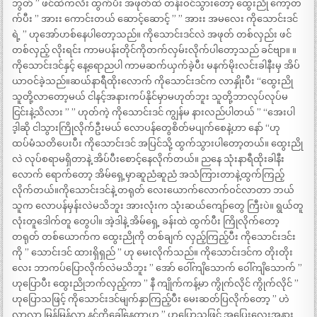
ဘွတ် ” ဖင်ထဲကလီး ထွက်ပီး အဖုတ်ထဲ တန်းဝင်သွားတော့ ထွေးညို ကော့တ
က်ပီး ” အားး ကောင်းတယ် ဆောင့်ဆောင့် ” ” အားး အမလေး ကိုသောင်းဒင်
ရဲ့ ” ဟုအော်ဟစ်နေပါတော့သည်။ ကိုသောင်းဒင်လဲ အဖုတ် တစ်လှည်း ဖင်
တစ်လှည့် လိုးရင်း ကာမပန်းတိုင်ကိုတက်လှမ်းလိုက်ပါတော့သည် ခင်ဗျာ။ ။
ကိုသောင်းဒင်နှင့် နေ့ရောညပါ ကာမဆက်ယှက်ခဲ့ပီး မနက်မိုးလင်းခါနီးမှ အိပ်
ယာဝင်ခဲ့သည်။ဆယ်နာရီထိုးလောက် ကိုသောင်းဒင်က လာနှိုးပီး “ထွေးညို
သူတို့လာတော့မယ် ငါနင့်အနားကပ်နိုင်မှာမဟုတ်ဘူး သူတို့ဘာလုပ်လုပ်မ
ငြင်းနဲ့သိလား ” ” ဟုတ်ကဲ့ ကိုသောင်းဒင် ကျွန်မ နားလည်ပါတယ် ” “အေးပါ
ဒ့ါဆို ငါသွားကြိုလိုက်ဦးမယ် လောပန်တွေစိတ်မပျက်စေနဲ့ဟာ နော် “ဟု
ထပ်မံသတိပေးပီး ကိုသောင်းဒင် အပြင်သို့ ထွက်သွားပါတော့တယ်။ ထွေးညို
လဲ လုပ်စရာမရှိတာနဲ့ အိပ်ပီးစောင့်နေလိုက်တယ်။ ညနေ သုံးနာရီထိုးခါနီး
လောက် ရောက်တော့ အိမ်ရှေ့မှာဆူညံဆူညံ အသံကြားတာနဲ့ထွက်ကြည့်
လိုက်တယ်။ကိုသောင်းဒင်နဲ့ တရုတ် လေးယောက်လောက်ဝင်လာတာ ဘယ်
သူက လောပန်မှန်းလဲမသိဘူး အားလုံးက သုံးဆယ်ကျော်တွေ ကြီးပဲ။ ရွယ်တူ
လုံးတူဒေါက်တူ တွေပါ။ အဲ့ဒါနဲ့ အိမ်ရှေ့ ခန်းထဲ ထွက်ပီး ကြိုလိုက်တော့
တရုတ် တစ်ယောက်က ထွေးညိုကို တစ်ချက် လှည့်ကြည့်ပီး ကိုသောင်းဒင်း
ကို ” သောင်းဒင် ထားရှိရှည် ” ဟု မေးလိုက်သည်။ ကိုသောင်းဒင်က တိုးတိုး
လေး ဘာကပ်ပြောလိုက်လဲမသိဘူး ” အော် ဝေါ်ကျိသောက် ဝေါ်ကျိသောက် ”
ဟုပြောပီး ထွေးညိုဘက်လှည့်ကာ ” နီ ကျိုက်ကန့်မာ ကွိုက်လိုင် ကွိုက်လိုင် ”
ဟုပြောသဖြင့် ကိုသောင်းဒင်မျက်နှာကြည့်ပီး မေးဆတ်ပြလိုက်တော့ ” ဟဲ
လာလာ မြန်မြန်လာ နင့်ကိုခေါ်နေတာဟ ” ဟုပြောသဖြင့် အပြေးလေးအနား