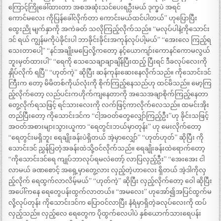
ကြောင့်ကြိုခေါ်ထားတာ အစအဆုံးသင်ပေးရဦးမယ် ဒုက္ခပဲ အရင်
ကောင်မလေး ကိုပြန်ခေါ်လိုက်တာ ကောင်းမယ်ထင်ပါတယ်” ဟုပြောပြီး
ထွေးညို မျက်နှာကို အကဲခတ် သလိုကြည့်လိုက်သည်။ “မလုပ်ပါနဲ့ကိုသောင်း
ဒင် ရယ် ကျွန်မကိုပဲခိုင်းပါ ဘာခိုင်းခိုင်းအကုန်လုပ်ပါ့မယ်” “အေးလေ ကြည့်ရ
သေးတာပေါ့” “နင်အချိုးမပြေလို့ကတော့ နင့်ယောကျာ်းကောနင်ကောမလွယ်
ဘူးမှတ်ထားပါ” “ရေကို သေသေချာချာချိန်ပြီးထည့် ပြီးရင် ဒီခလုပ်လေးကို
နှိုပ်လိုက် ရပြီ” “ဟုတ်ကဲ့” ဆိုပြီး ဆန်ကုန်းဆေးနေလိုက်သည်။ ကိုသောင်းဒင်
ကြီးက တော့ မိမိတစ်ကိုယ်လုံးကို စိုက်ကြည့်နေသည်ဟု ထင်မိသည်။ မော့ကြ
ည့်လိုက်တော့ လည်ပင်းကဟိုက်ကျနေတာကို အသေအချာစိုက်ကြည့်နေတာ
တွေ့လိုက်ရသဖြင့် ရင်သားလေးကို လက်ဖြင့်ကာလိုက်လေသည်။ ထမင်းအိုး
တည်ပြီးတော့ ကိုသောင်းဒင်က “ငါ့အဝတ်တွေလျှော်ကြည့်ဦး”ဟု ခိုင်းသဖြင့်
အဝတ်အစားများသွားယူကာ “ရေတွင်းဘယ်မှာတုန်း” ဟု မေးလိုက်တော့
“ရေတွင်းမရှိဘူး ရေချိုးခန်းပဲရှိတယ် အဲ့မှာလျှော်” “ဟုတ်ဟုတ်” ဆိုပြီး ကို
သောင်းဒင် ညွှန်ပြတဲ့အခန်းထဲသို့ဝင်လိုက်သည်။ ရေချိုးခန်းထဲရောက်တော့
“ကိုသောင်းဒင်ရေ ကျုပ်ဘာလုပ်ရမလဲတော့် လာပြလှည့်ဦး” “အေးအေး ငါ
လာမယ် ခဏစောင့် အရှေ့မှာတွေ့လား လှည့်တဲ့ဟာလေး ရှိတယ် အဲ့ဒါကိုလှ
ည့်လိုက် ရေထွက်လာလိမ့်မယ်” “ဟုတ်ကဲ့” ဆိုပြီး လှည့်လိုက်တော့ ဝေါ ဆိုပြီး
အပေါ်ကနေ ရေတွေပန်းထွက်လာတယ်။ “အမလေး” ဟုအော်၍အပြင်ထွက်မ
လို့လုပ်တုန်း ကိုသောင်းဒင်က ပြောဝင်လာပြီး နံရံမှာရှိတဲ့ခလုပ်လေးကို ထပ်
လှည့်သည်။ လှည့်လေ ရေတွေက ပိုထွက်လေပါပဲ နှစ်ယောက်သားရေပန်း