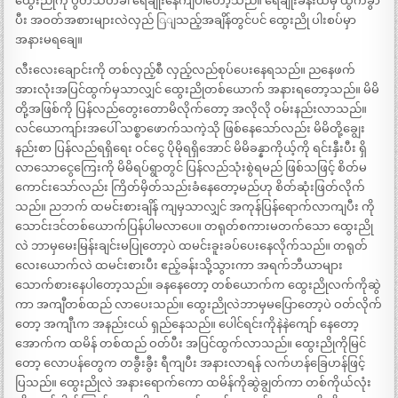
ထွေးညိုကို ပွတ်သတ်ခါ ရေချိုးနေကျပါတော့သည်။ ရေချိုးခန်းထဲမှ ထွက်ခွာ
ပီး အဝတ်အစားများလဲလှည် ြျသည့်အချိန်တွင်ပင် ထွေးညို ပါးစပ်မှာ
အနားမရချေ။
လီးလေးချောင်းကို တစ်လှည့်စီ လှည့်လည်စုပ်ပေးနေရသည်။ ညနေဖက်
အားလုံးအပြင်ထွက်မှသာလျှင် ထွေးညိုတစ်ယောက် အနားရတော့သည်။ မိမိ
တို့အဖြစ်ကို ပြန်လည်တွေးတောမိလိုက်တော့ အလိုလို ဝမ်းနည်းလာသည်။
လင်ယောကျာ်းအပေါ် သစ္စာဖောက်သကဲ့သို ဖြစ်နေသော်လည်း မိမိတို့ချွေး
နည်းစာ ပြန်လည်ရရှိရေး ဝင်ငွေ ပိုမိုရရှိအောင် မိမိခန္နာကိုယ့်ကို ရင်းနှီးပီး ရှိ
လာသောငွေကြေးကို မိမိရပ်ရွာတွင် ပြန်လည်သုံးစွဲရမည် ဖြစ်သဖြင့် စိတ်မ
ကောင်းသော်လည်း ကြိတ်မှိတ်သည်းခံနေတော့မည်ဟု စိတ်ဆုံးဖြတ်လိုက်
သည်။ ညဘက် ထမင်းစားချိန် ကျမှသာလျှင် အကုန်ပြန်ရောက်လာကျပီး ကို
သောင်းဒင်တစ်ယောက်ပြန်ပါမလာပေ။ တရုတ်စကားမတက်သော ထွေးညို
လဲ ဘာမှမေးမြန်းချင်းမပြုတော့ပဲ ထမင်းခူးခပ်ပေးနေလိုက်သည်။ တရုတ်
လေးယောက်လဲ ထမင်းစားပီး ဧည့်ခန်းသို့သွားကာ အရက်ဘီယာများ
သောက်စားနေပါတော့သည်။ ခနနေတော့ တစ်ယောက်က ထွေးညိုလက်ကိုဆွဲ
ကာ အကျီတစ်ထည် လာပေးသည်။ ထွေးညိုလဲဘာမှမပြောတော့ပဲ ဝတ်လိုက်
တော့ အကျီၤက အနည်းငယ် ရှည်နေသည်။ ပေါင်ရင်းကိုနဲနဲကျော် နေတော့
အောက်က ထမိန် တစ်ထည် ဝတ်ပီး အပြင်ထွက်လာသည်။ ထွေးညိုကိုမြင်
တော့ လောပန်တွေက တခွီးခွီး ရီကျပီး အနားလာရန် လက်ဟန်ခြေဟန်ဖြင့်
ပြသည်။ ထွေးညိုလဲ အနားရောက်ကော ထမိန်ကိုဆွဲချွတ်ကာ တစ်ကိုယ်လုံး