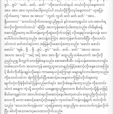
ဇွပ် …ဇွပ်” “ဖတ်… ဖတ်… ဖတ်” “ကိုသောင်းဒင်ရယ် ဘယ်လိုလုပ်နေတာလဲ
အား အား အား ကုတင်ပေါ်မှာလုပ်ပါ ဘယ်လိုကြီးလုပ်နေတာလဲ” ဟုပြော
လိုက်တော့ “အားး အ အားးး” “ဘွတ် ဘွတ် ဖတ် ဖတ် ဖတ်” “အား…
ရှီးးးးးးးးး” “ကောင်းလိုက်တာထွေးညိုရယ် နင်ကတော့ရှယ်ပဲ ဟာ စောက်ရ
မ်းလိုးလို့ကောင်းတယ်” ဆိုပြီး အားကုန်ဆောင့်ပါတော့သည်။ ငါးမိနစ်ခန့်
ဆောင့်ပြီးတော့ ပေါင်တန်တွေကိုဆွဲမလိုက်သဖြင့် လိုးနေရင်းတန်းလန်း လေ
ပေါ်ပါလာပါတော့သည်။ အလန့်တကြား အားကုန်ဖက်ထားမိပြီး ကိုသောင်း
ဒင်ကလဲ မတ်တပ်ရပ်ကာ အမြန်လိုးဆောင့်တော့သည်။ “ဖောင်း ဖောင်း
ဖောင်း” “ဗျစ်… ဇွိ … ဇွိ …ဇွပ် …ဇွပ်” “ဖတ်… ဖတ်… ဖတ်” “အားးး အားးး
အားးးး အဟင့်” “အင့် အင့် အား အား ရှီး” ထွေးညို တစ်ယောက် အလိုလို
ညည်းညူ မိလျှက်သားဖြစ်နေသည်။ စောစောစီးစီး သန်သန်မာမာယောကျာ်း
တစ်ယောက်က အသားကုန် မတွေ့ဘူးသောနည်းဖြင့်ဆောင့်လိုးနေသောကြော
င့် စိတ်ကိုထိန်းချုပ်လိုမရပဲ ကာမရေယဉ်ကြောမှာ မျောချင်လာပါတော့သည်။
ကိုသောင်းဒင်က အံ့ကိုကြိတ်ပြီးဆောင့်ပေးနေတာကိုမြင်လိုက်ရတော့
မျက်လုံးကိုစုံမှိတ်ခါ ပြန်လည်ဖက်ရင်း အလိုးခံနေပါတော့သည်။ ကိုသောင်း
ဒင်လဲ မနေ့က ကဲ့သို့ မဟုတ်ပဲ ယနေ့ထွေးညိုလေးက စိတ်ပါသကဲ့သို့ရှိသဖြင့်
စိတ်ကျေနပ်ကာ အားပါးတရလိုးဆောင့်နေပါတော့တယ်။ ထွေးညိုကိုယ်လုံး
လေးကို မကာ ဆောင့်ဆောင့်လိုးနေရင်း ကုတင်ပေါ် ကန်လန့်ဖျက် တင်လိုက်
သည်။ “လေးဘက်ကုန်းဟာ” ဟုပြောတော့ ထွေးညိုက လေးဘက်ကုန်းလိုက်
ပြီး ခါးကိုအသာကော့ပေးထားလိုက်သည်။