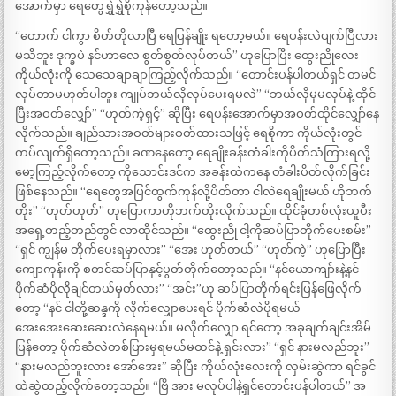
အောက်မှာ ရေတွေရွှဲရွှဲစိုကုန်တော့သည်။
“တောက် ငါကွာ စိတ်တိုလာပြီ ရေပြန်ချိုး ရတော့မယ်။ ရေပန်းလဲပျက်ပြီလား
မသိဘူး ဒုက္ခပဲ နင်ဟာလေ စွတ်စွတ်လုပ်တယ်” ဟုပြောပြီး ထွေးညိုလေး
ကိုယ်လုံးကို သေသေချာချာကြည့်လိုက်သည်။ “တောင်းပန်ပါတယ်ရှင် တမင်
လုပ်တာမဟုတ်ပါဘူး ကျုပ်ဘယ်လိုလုပ်ပေးရမလဲ” “ဘယ်လိုမှမလုပ်နဲ့ ထိုင်
ပြီးအဝတ်လျှော်” “ဟုတ်ကဲ့ရှင့်” ဆိုပြီး ရေပန်းအောက်မှာအဝတ်ထိုင်လျှော်နေ
လိုက်သည်။ ချည်သားအဝတ်များဝတ်ထားသဖြင့် ရေစိုကာ ကိုယ်လုံးတွင်
ကပ်လျက်ရှိတော့သည်။ ခဏနေတော့ ရေချိုးခန်းတံခါးကိုပိတ်သံကြားရလို့
မော့ကြည့်လိုက်တော့ ကိုသောင်းဒင်က အခန်းထဲကနေ တံခါးပိတ်လိုက်ခြင်း
ဖြစ်နေသည်။ “ရေတွေအပြင်ထွက်ကုန်လို့ပိတ်တာ ငါလဲရေချိုးမယ် ဟိုဘက်
တိုး” “ဟုတ်ဟုတ်” ဟုပြောကာဟိုဘက်တိုးလိုက်သည်။ ထိုင်ခုံတစ်လုံးယူပီး
အရှေ့တည့်တည်တွင် လာထိုင်သည်။ “ထွေးညို ငါ့ကိုဆပ်ပြာတိုက်ပေးစမ်း”
“ရှင် ကျွန်မ တိုက်ပေးရမှာလား” “အေး ဟုတ်တယ်” “ဟုတ်ကဲ့” ဟုပြောပြီး
ကျောကုန်းကို စတင်ဆပ်ပြာနှင့်ပွတ်တိုက်တော့သည်။ “နင်ယောကျာ်းနဲ့နင်
ပိုက်ဆံပိုလိုချင်တယ်မှတ်လား” “အင်း”ဟု ဆပ်ပြာတိုက်ရင်းပြန်ဖြေလိုက်
တော့ “နင် ငါတို့ဆန္ဒကို လိုက်လျှောပေးရင် ပိုက်ဆံလဲပိုရမယ်
အေးအေးဆေးဆေးလဲနေရမယ်။ မလိုက်လျှော ရင်တော့ အခုချက်ချင်းအိမ်
ပြန်တော့ ပိုက်ဆံလဲတစ်ပြားမှရမယ်မထင်နဲ့ ရှင်းလား” “ရှင် နားမလည်ဘူး”
“နားမလည်ဘူးလား အော်အေး” ဆိုပြီး ကိုယ်လုံးလေးကို လှမ်းဆွဲကာ ရင်ခွင်
ထဲဆွဲထည့်လိုက်တော့သည်။ “ဗြိ အား မလုပ်ပါနဲ့ရှင်တောင်းပန်ပါတယ်” အ