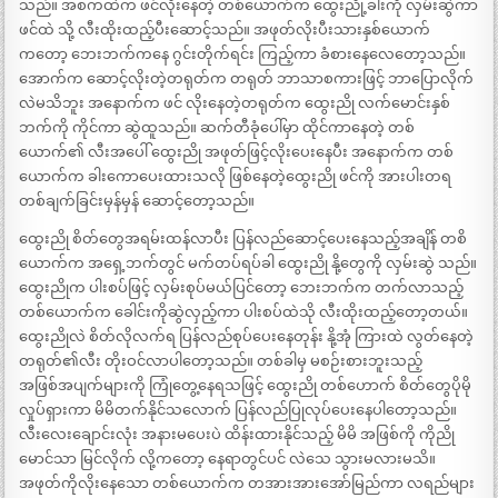
သည်။ အစကထဲက ဖင်လိုးနေတဲ့ တစ်ယောက်က ထွေးညို့ခါးကို လှမ်းဆွဲကာ
ဖင်ထဲ သို့ လီးထိုးထည့်ပီးဆောင့်သည်။ အဖုတ်လိုးပီးသားနှစ်ယောက်
ကတော့ ဘေးဘက်ကနေ ဂွင်းတိုက်ရင်း ကြည့်ကာ ခံစားနေလေတော့သည်။
အောက်က ဆောင့်လိုးတဲ့တရုတ်က တရုတ် ဘာသာစကားဖြင့် ဘာပြောလိုက်
လဲမသိဘူး အနောက်က ဖင် လိုးနေတဲ့တရုတ်က ထွေးညို လက်မောင်းနှစ်
ဘက်ကို ကိုင်ကာ ဆွဲထူသည်။ ဆက်တီခုံပေါ်မှာ ထိုင်ကာနေတဲ့ တစ်
ယောက်၏ လီးအပေါ် ထွေးညို အဖုတ်ဖြင့်လိုးပေးနေပီး အနောက်က တစ်
ယောက်က ခါးကောပေးထားသလို ဖြစ်နေတဲ့ထွေးညို ဖင်ကို အားပါးတရ
တစ်ချက်ခြင်းမှန်မှန် ဆောင့်တော့သည်။
ထွေးညို စိတ်တွေအရမ်းထန်လာပီး ပြန်လည်ဆောင့်ပေးနေသည့်အချိန် တစိ
ယောက်က အရှေ့ဘက်တွင် မက်တပ်ရပ်ခါ ထွေးညို နို့တွေကို လှမ်းဆွဲ သည်။
ထွေးညိုက ပါးစပ်ဖြင့် လှမ်းစုပ်မယ်ပြင်တော့ ဘေးဘက်က တက်လာသည့်
တစ်ယောက်က ခေါင်းကိုဆွဲလှည့်ကာ ပါးစပ်ထဲသို လီးထိုးထည့်တော့တယ်။
ထွေးညိုလဲ စိတ်လိုလက်ရ ပြန်လည်စုပ်ပေးနေတုန်း နို့အုံ ကြားထဲ လွတ်နေတဲ့
တရုတ်၏လီး တိုးဝင်လာပါတော့သည်။ တစ်ခါမှ မစဉ်းစားဘူးသည့်
အဖြစ်အပျက်များကို ကြုံတွေ့နေရသဖြင့် ထွေးညို တစ်ဟောက် စိတ်တွေပိုမို
လှုပ်ရှားကာ မိမိတက်နိုင်သလောက် ပြန်လည်ပြုလုပ်ပေးနေပါတော့သည်။
လီးလေးချောင်းလုံး အနားမပေးပဲ ထိန်းထားနိုင်သည့် မိမိ အဖြစ်ကို ကိုညို
မောင်သာ မြင်လိုက် လို့ကတော့ နေရာတွင်ပင် လဲသေ သွားမလားမသိ။
အဖုတ်ကိုလိုးနေသော တစ်ယောက်က တအားအားအော်မြည်ကာ လရည်များ