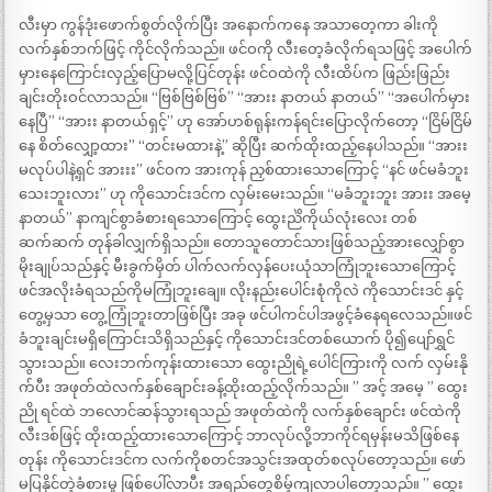
လီးမှာ ကွန်ဒုံးဖောက်စွတ်လိုက်ပြီး အနောက်ကနေ အသာတေ့ကာ ခါးကို
လက်နှစ်ဘက်ဖြင့် ကိုင်လိုက်သည်။ ဖင်ဝကို လီးတေ့ခံလိုက်ရသဖြင့် အပေါက်
မှားနေကြောင်းလှည့်ပြောမလို့ပြင်တုန်း ဖင်ဝထဲကို လီးထိပ်က ဖြည်းဖြည်း
ချင်းတိုးဝင်လာသည်။ “ဗြစ်ဗြစ်ဗြစ်” “အားး နာတယ် နာတယ်” “အပေါက်မှား
နေပြီ” “အားး နာတယ်ရှင့်” ဟု အော်ဟစ်ရုန်းကန်ရင်းပြောလိုက်တော့ “ငြိမ်ငြိမ်
နေ စိတ်လျှော့ထား” “တင်းမထားနဲ့” ဆိုပြီး ဆက်ထိုးထည့်နေပါသည်။ “အားး
မလုပ်ပါနဲ့ရှင် အားးး” ဖင်ဝက အားကုန် ညှစ်ထားသောကြောင့် “နင် ဖင်မခံဘူး
သေးဘူးလား” ဟု ကိုသောင်းဒင်က လှမ်းမေးသည်။ “မခံဘူးဘူး အားး အမေ့
နာတယ်” နာကျင်စွာခံစားရသောကြောင့် ထွေးညိဲကိုယ်လုံးလေး တစ်
ဆက်ဆက် တုန်ခါလျှက်ရှိသည်။ တောသူတောင်သားဖြစ်သည့်အားလျှော်စွာ
မိုးချုပ်သည်နှင့် မီးခွက်မှိတ် ပါက်လက်လှန်ပေးယုံသာကြုံဘူးသောကြောင့်
ဖင်အလိုးခံရသည်ကိုမကြုံဘူးချေ။ လိုးနည်းပေါင်းစုံကိုလဲ ကိုသောင်းဒင် နှင့်
တွေ့မှသာ တွေ့ကြုံဘူးတာဖြစ်ပြီး အခု ဖင်ပါကင်ပါအဖွင့်ခံနေရလေသည်။ဖင်
ခံဘူးချင်းမရှိကြောင်းသိရှိသည်နှင့် ကိုသောင်းဒင်တစ်ယောက် ပို၍ပျော်ရွှင်
သွားသည်။ လေးဘက်ကုန်းထားသော ထွေးညိုရဲ့ပေါင်ကြားကို လက် လှမ်းနို
က်ပီး အဖုတ်ထဲလက်နှစ်ချောင်းခန့်ထိုးထည့်လိုက်သည်။ ” အင့် အမေ့ ” ထွေး
ညို ရင်ထဲ ဘလောင်ဆန်သွားရသည် အဖုတ်ထဲကို လက်နှစ်ချောင်း ဖင်ထဲကို
လီးဒစ်ဖြင့် ထိုးထည့်ထားသောကြောင့် ဘာလုပ်လို့ဘာကိုင်ရမှန်းမသိဖြစ်နေ
တုန်း ကိုသောင်းဒင်က လက်ကိုစတင်အသွင်းအထုတ်စလုပ်တော့သည်။ ဖော်
မပြနိုင်တဲ့ခံစားမှု ဖြစ်ပေါ်လာပီး အရည်တွေစိမ့်ကျလာပါတော့သည်။ ” ထွေး