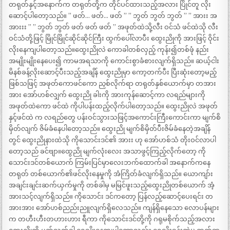
တရုတ်နှင့်အနောက်က တရုတ်တို့က တိုင်ပင်ထားသည့်အလား ပြိုင်တူ လိုး
ဆောင့်ပါတော့သည်။ ” ဖတ်… ဖတ်… ဖတ် ” ” ဘွတ် ဘွတ် ဘွတ် ” ” အားး အ
အားးး ” ” ဘွတ် ဘွတ် ဖတ် ဖတ် ဖတ် ” အဖုတ်ထဲသို့လီး ဝင်သံ ဖင်ထဲသို လီး
ဝင်သံတို့ဖြင့် မြိုင်မြိုင်ဆိုင်ဆိုင်ကြီး ထွက်ပေါ်လာပီး ထွေးညိုကို အားဖြင့် ဝိုင်း
လိုးနေကျပါတော့သည်။ထွေးညိုလဲ ကောခါတစ်လှည့် ကုန်း၍တစ်ဖုံ နည်း
အမျိုးမျိုးနေပေး၍ ကာမအရသာကို ကောင်းစွာခံစားလျက်ရှိသည်။ ဆယ့်ငါး
မိနစ်ခန့်လိုးဆောင့်ပီးသည့်အချိန် ထွေးညိုမှာ ကော့တက်ပီး ပြီးဆုံးတော့မည့်
ဖြစ်သဖြင့် အဖုတ်ကောဖင်ကော ညှစ်လိုက်ရာ တရုတ်နှစ်ယောက်မှာ တအား
အား အော်ဟစ်လျှက် ထွေးညို ခါးကို အားကုန်ဆောင့်ကာ လရည်များကို
အဖုတ်ထဲကော ဖင်ထဲ ကိုပါပန်းထည့်လိုက်ပါတော့သည်။ ထွေးညိုလဲ အဖုတ်
နှင့်ဖင်ထဲ က လရည်တွေ ပန်းဝင်သွားသဖြင့်အကောင်းကြီးကောင်းကာ မျက်စိ
မှိတ်လျက် ဇိမ်ခံနေပါတော့သည်။ ထွေးညို မျက်စိမှိတ်ပီးဇိမ်ခံနေတဲ့အချိန်
တွင် ထွေးညိုနားထဲသို ကိုသောင်းဒင်၏ အားး ဟု အော်ဟစ်သံ တိုးဝင်လာပါ
တော့သည် ခင်ဗျာ။ထွေညို မျက်လုံးလေး အသာဖွင့်ကြည့်လိုက်တော့ ကို
သောင်းဒင်တစ်ယောက် ကြမ်းပြင်မှာလေးဘက်ထောက်ခါ အနောက်ကနေ
တရုတ် တစ်ယောက်၏ဖင်လိုးနေမှုကို အံကြိတ်ခံလျက်ရှိသည်။ ယောကျာ်း
အချင်းချင်းဆက်ယှက်မှုကို တစ်ခါမှ မမြင်ဖူးသည့်ထွေးညိုတစ်ယောက် အံ့
အားသင့်လျက်ရှိသည်။ ကိုသောင်း ဒင်ကတော့ ပြန်လည့်ဆောင့်ပေးရင်း တ
အားအား အော်ဟစ်ညည်းညူလျက်ရှိလေသည်။ ကျန်ရှိနေသော လောပန်များ
က တဟီးဟီးတဟားဟား ရီကာ ကိုသောင်းဒင်တို့ကို ဂရုမစိုက်သည့်အလား