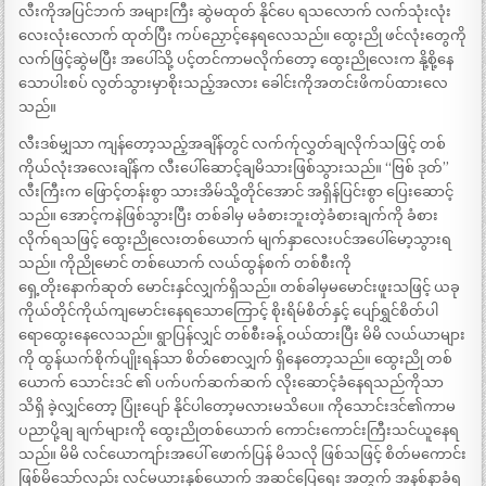
လီးကိုအပြင်ဘက် အများကြီး ဆွဲမထုတ် နိုင်ပေ ရသလောက် လက်သုံးလုံး
လေးလုံးလောက် ထုတ်ပြီး ကပ်ညှောင့်နေရလေသည်။ ထွေးညို ဖင်လုံးတွေကို
လက်ဖြင့်ဆွဲမပြီး အပေါ်သို့ ပင့်တင်ကာမလိုက်တော့ ထွေးညိုလေးက နို့စို့နေ
သောပါးစပ် လွတ်သွားမှာစိုးသည့်အလား ခေါင်းကိုအတင်းဖိကပ်ထားလေ
သည်။
လီးဒစ်မျှသာ ကျန်တော့သည့်အချိန်တွင် လက်က်ုလွှတ်ချလိုက်သဖြင့် တစ်
ကိုယ်လုံးအလေးချိန်က လီးပေါ်ဆောင့်ချမိသားဖြစ်သွားသည်။ “ဗြစ် ဒုတ်”
လီးကြီးက ဖြောင့်တန်းစွာ သားအိမ်သို့တိုင်အောင် အရှိန်ပြင်းစွာ ပြေးဆောင့်
သည်။ အောင့်ကနဲဖြစ်သွားပြီး တစ်ခါမှ မခံစားဘူးတဲ့ခံစားချက်ကို ခံစား
လိုက်ရသဖြင့် ထွေးညိုလေးတစ်ယောက် မျက်နှာလေးပင်အပေါ်မော့သွားရ
သည်။ ကိုညိုမောင် တစ်ယောက် လယ်ထွန်စက် တစ်စီးကို
ရှေ့တိုးနောက်ဆုတ် မောင်းနှင်လျှက်ရှိသည်။ တစ်ခါမှမမောင်းဖူးသဖြင့် ယခု
ကိုယ်တိုင်ကိုယ်ကျမောင်းနေရသောကြောင့် စိုးရိမ်စိတ်နှင့် ပျော်ရွှင်စိတ်ပါ
ရောထွေးနေလေသည်။ ရွာပြန်လျှင် တစ်စီးခန့် ဝယ်ထားပြီး မိမိ လယ်ယာများ
ကို ထွန်ယက်စိုက်ပျိုးရန်သာ စိတ်စောလျှက် ရှိနေတော့သည်။ ထွေးညို တစ်
ယောက် သောင်းဒင် ၏ ပက်ပက်ဆက်ဆက် လိုးဆောင့်ခံနေရသည်ကိုသာ
သိရှိ ခဲ့လျှင်တော့ ပြုံးပျော် နိုင်ပါတော့မလားမသိပေ။ ကိုသောင်းဒင်၏ကာမ
ပညာပို့ချ ချက်များကို ထွေးညိုတစ်ယောက် ကောင်းကောင်းကြီးသင်ယူနေရ
သည်။ မိမိ လင်ယောကျာ်းအပေါ် ဖောက်ပြန် မိသလို ဖြစ်သဖြင့် စိတ်မကောင်း
ဖြစ်မိသော်လည်း လင်မယားနှစ်ယောက် အဆင်ပြေရေး အတွက် အနစ်နာခံရ