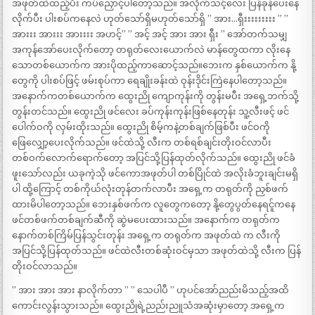
အဖုတ်ထဲထည့်ပီး ကပ်ညှောင့်ပါတော့သည်။ အလိုက်သင့်လေး ပြန်ခုန်ပေးနေ
လိုက်ပီး ပါးစပ်ကနေလဲ ဟုတ်သော်ရှိမဟုတ်သော်ရှိ ” အား…ရှီးးးးးးးးး ” ”
အားးး အားးး အားးးး အဟင့်” ” အင့် အင့် အား အား ရှီး ” အော်တက်သမျှ
အကုန်အော်ပေးလိုက်တော့ တရုတ်လေးယောက်လဲ မာန်တွေထကာ လိုးနေ
သောတစ်ယောက်က အားပိုထည့်ကာဆောင့်သည်။ဘေးက နှစ်ယောက်က နို့
တွေကို ပါးစပ်ဖြင့် ဖမ်းစုပ်ကာ ရေချိုးခန်းထဲ ဝုန်းဒိုင်းကြဲနေပါတော့သည်။
အနောက်ကတစ်ယောက်က ထွေးညို ကျောကုန်းကို တွန်းမပီး အရှေ့ဘက်သို့
တွန်းတင်သည်။ ထွေးညို ဖင်လေး ခပ်ကုန်းကုန်းဖြစ်နေတုန်း သူ့လီးဖင့် ဖင်
ပေါက်ဝကို လှမ်းထိုးသည်။ ထွေးညို စိမ့်ကနဲ့တစ်ချက်ဖြစ်ပီး ဖင်ဝကို
ဖြေလျှော့ပေးလိုက်သည်။ ဖင်ထဲသို့ လီးက တစ်ရစ်ချင်းတိုးဝင်လာပီး
တစ်ဝက်လောက်ရောက်တော့ အပြင်သို့ပြန်ထုတ်လိုက်သည်။ ထွေးညို ဖင်ခံ
ဖူးသော်လည်း ယခုကဲ့သို ဖင်ကောအဖုတ်ပါ တစ်ပြိုင်ထဲ အလိုးခံဘူးချင်းမရှိ
ပါ ထို့ကြောင့် တစ်ကိုယ်လုံးတုန်တက်လာပီး အရှေ့က တရုတ်ကို ညှစ်ဖက်
ထားမိပါတော့သည်။ ဘေးနှစ်ဖက်က လူတွေကတော့ နို့တွေပွတ်နေရင်ူကနေ
ဖင်တစ်ဖက်တစ်ချက်ဆီကို ဆွဲမပေးထားသည်။ အနောက်က တရုတ်က
နောက်တစ်ကြိမ်ပြန်သွင်းတုန်း အရှေ့က တရုတ်က အဖုတ်ထဲ က လီးကို
အပြင်သို့ပြန်ထုတ်သည်။ ဖင်ထဲလီးတစ်ဆုံးဝင်မှသာ အဖုတ်ထဲသို့ လီးက ပြန်
တိုးဝင်လာသည်။
” အား အား အား နာလိုက်တာ ” ” သေပါပီ ” ဟုပင်အော်ညည်းမိသည့်အထိ
ကောင်းလွန်းသွားသည်။ ထွေးညိုရဲ့ညည်းညူသံအဆုံးမှာတော့ အရှေ့က