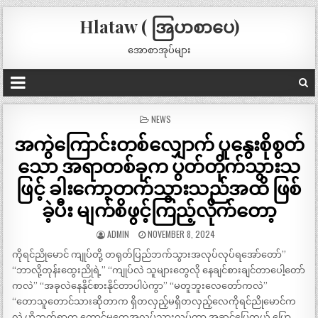
Hlataw ( အြပာစာပေ)
အောစာအုပ်များ
POSTED
NEWS
IN
အကွဲကြောင်းတစ်လျှောက် ပူနွေးစိုစွတ်
သော အရာတစ်ခုက ပွတ်တိုက်သွားသ
ဖြင့် ခါးကော့တက်သွားသည်အထိ ဖြစ်
ခဲ့ပီး မျက်စိဖွင့်ကြည့်လိုက်တော့
ADMIN
NOVEMBER 8, 2024
ကိုရင်ညိုမောင် ကျုပ်တို့ တရုတ်ပြည်ဘက်သွားအလုပ်လုပ်ရအော်တော်”
“ဘာလို့တုန်းထွေးညိုရဲ့” “ကျုပ်လဲ သူများတွေလို နေချင်စားချင်တာပေါ့တော်
ကလဲ” “အခုလဲနေနိုင်စားနိုင်တာပါပဲကွာ” “မတူဘူးလေတော်ကလဲ”
“တောသူတောင်သားဆိုတာက ရှိတလှည့်မရှိတလှည့်လေကိုရင်ညိုမောင်က
လဲ ဟိုဘက်ရွာက ကောင်မတွေအလုပ်သွားလုပ်တာ အဆင်ပြေတယ် ပြော