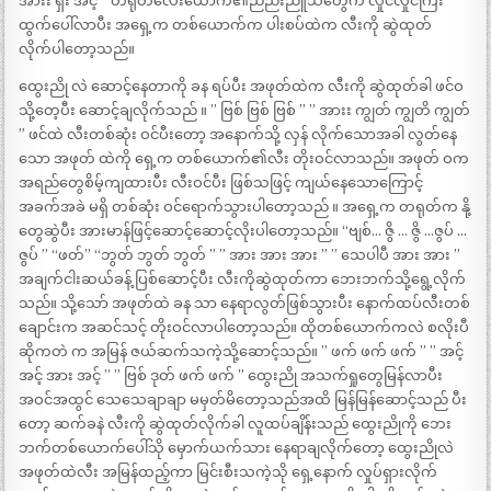
အားး ရှီး အင့် ” တရုတ်လေးယောက်၏ညည်းညူသံတွေက လှိုင်လှိုင်ကြီး
ထွက်ပေါ်လာပီး အရှေ့က တစ်ယောက်က ပါးစပ်ထဲက လီးကို ဆွဲထုတ်
လိုက်ပါတော့သည်။
ထွေးညို လဲ ဆောင့်နေတာကို ခန ရပ်ပီး အဖုတ်ထဲက လီးကို ဆွဲထုတ်ခါ ဖင်ဝ
သို့တေ့ပီး ဆောင့်ချလိုက်သည် ။ ” ဗြစ် ဗြစ် ဗြစ် ” ” အားး ကျွတ် ကျွတိ ကျွတ်
” ဖင်ထဲ လီးတစ်ဆုံး ဝင်ပီးတော့ အနောက်သို့ လှန် လိုက်သောအခါ လွတ်နေ
သော အဖုတ် ထဲကို ရှေ့က တစ်ယောက်၏လီး တိုးဝင်လာသည်။ အဖုတ် ဝက
အရည်တွေစိမ့်ကျထားပီး လီးဝင်ပီး ဖြစ်သဖြင့် ကျယ်နေသောကြောင့်
အခက်အခဲ မရှိ တစ်ဆုံး ဝင်ရောက်သွားပါတော့သည် ။ အရှေ့က တရုတ်က နို့
တွေဆွဲပီး အားမာန်ဖြင့်ဆောင့်ဆောင့်လိုးပါတော့သည်။ “ဗျစ်… ဇွိ … ဇွိ …ဇွပ် …
ဇွပ် ” “ဖတ်” “ဘွတ် ဘွတ် ဘွတ် ” ” အား အား အား ” ” သေပါပီ အား အား ”
အချက်ငါးဆယ်ခန့် ပြစ်ဆောင့်ပီး လီးကိုဆွဲထုတ်ကာ ဘေးဘက်သို့ရွေ့လိုက်
သည်။ သို့သော် အဖုတ်ထဲ ခန သာ နေရာလွတ်ဖြစ်သွားပီး နောက်ထပ်လီးတစ်
ချောင်းက အဆင်သင့် တိုးဝင်လာပါတော့သည်။ ထိုတစ်ယောက်ကလဲ စလိုးပီ
ဆိုကတဲ က အမြန် ဇယ်ဆက်သကဲ့သို့ဆောင့်သည်။ ” ဖက် ဖက် ဖက် ” ” အင့်
အင့် အား အင့် ” ” ဗြစ် ဒုတ် ဖက် ဖက် ” ထွေးညို အသက်ရှုတွေမြန်လာပီး
အဝင်အထွင် သေသေချာချာ မမှတ်မိတော့သည်အထိ မြန်မြန်ဆောင့်သည် ပီး
တော့ ဆက်ခနဲ လီးကို ဆွဲထုတ်လိုက်ခါ လူထပ်ချိန်းသည် ထွေးညိုကို ဘေး
ဘက်တစ်ယောက်ပေါ်သို မှောက်ယက်သား နေရာချလိုက်တော့ ထွေးညိုလဲ
အဖုတ်ထဲလီး အမြန်ထည့်ကာ မြင်းစီးသကဲ့သို ရှေ့နောက် လှုပ်ရှားလိုက်