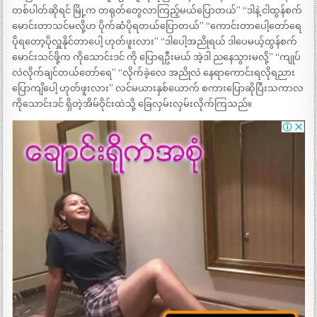
တစ်ပါတ်ဆိုရင် မြို့က တရုတ်တွေလာကြည့်မယ်ပြောတယ်” “ဒါနဲ့ ငါထွန်စက်
မောင်းတာသင်မလို့ဟ ပိုက်ဆံပိုရတယ်ပြောတယ်” “ကောင်းတာပေါ့တော်ရေ
ပိုရတော့ပိုလှူနိုင်တာပေါ့ ဟုတ်ဖူးလား” “ဒါပေါ့အညိုရယ် ဒါပေမယ့်ထွန်စက်
မောင်းသင်ဖို့က ကိုသောင်းဒင် ကို ပြောရဦးမယ် အဲ့ဒါ ညနေသွားမလို့” “ကျုပ်
လဲလိုက်ချင်တယ်တော်ရေ” “လိုက်ခဲ့လေ အညိုလဲ နေရာကောင်းရလိုရညား
ပြောကျိပေါ့ ဟုတ်ဖူးလား” လင်မယားနှစ်ယောက် စကားပြောဆိုပြီးသကာလ
ကိုသောင်းဒင် ရှိတဲ့အိမ်ဝိုင်းထဲသို့ ခြေလှမ်းလှမ်းလိုက်ကြသည်။