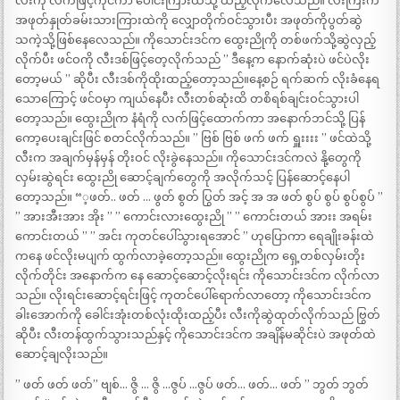
လီးကို လက်ဖြင့်ကိုင်ကာ ပေါင်းကြားထဲသို့ ထည့်လိုက်လေသည်။ လီးကြီးက
အဖုတ်နှုတ်ခမ်းသားကြားထဲကို လျှောတိုက်ဝင်သွားပီး အဖုတ်ကိုပွတ်ဆွဲ
သကဲ့သို့ဖြစ်နေလေသည်။ ကိုသောင်းဒင်က ထွေးညိုကို တစ်ဖက်သို့ဆွဲလှည့်
လိုက်ပီး ဖင်ဝကို လီးဒစ်ဖြင့်တေ့လိုက်သည် ” ဒီနေ့က နောက်ဆုံးပဲ ဖင်ပဲလိုး
တော့မယ် ” ဆိုပီး လီးဒစ်ကိုထိုးထည့်တော့သည်။နေ့စဉ် ရက်ဆက် လိုးခံနေရ
သောကြောင့် ဖင်ဝမှာ ကျယ်နေပီး လီးတစ်ဆုံးထိ တစိရစ်ချင်းဝင်သွားပါ
တော့သည်။ ထွေးညိုက နံရံကို လက်ဖြင့်ထောက်ကာ အနောက်ဘင်သို့ ပြန်
ကော့ပေးချင်းဖြင် စတင်လိုက်သည်။ ” ဗြစ် ဗြစ် ဖက် ဖက် ရှူးးးး ” ဖင်ထဲသို့
လီးက အချက်မှန်မှန် တိုးဝင် လိုးခွဲနေသည်။ ကိုသောင်းဒင်ကလဲ နို့တွေကို
လှမ်းဆွဲရင်း ထွေးညို ဆောင့်ချက်တွေကို အလိုက်သင့် ပြန်ဆောင့်နေပါ
တော့သည်။ “့ဖတ်.. ဖတ် … ဖွတ် စွတ် ပြွတ် အင့် အ အ ဖတ် စွပ် စွပ် စွပ်စွပ် ”
” အားအီးအား အိုး ” ” ကောင်းလားထွေးညို ” ” ကောင်းတယ် အားး အရမ်း
ကောင်းတယ် ” ” အင်း ကုတင်ပေါ်သွားရအောင် ” ဟုပြောကာ ရေချိုးခန်းထဲ
ကနေ ဖင်လိုးမပျက် ထွက်လာခဲ့တော့သည်။ ထွေးညိုက ရှေ့တစ်လှမ်းတိုး
လိုက်တိုင်း အနောက်က နေ ဆောင့်ဆောင့်လိုးရင်း ကိုသောင်းဒင်က လိုက်လာ
သည်။ လိုးရင်းဆောင့်ရင်းဖြင့် ကုတင်ပေါ်ရောက်လာတော့ ကိုသောင်းဒင်က
ခါးအောက်ကို ခေါင်းအုံးတစ်လုံးထိုးထည့်ပီး လီးကိုဆွဲထုတ်လိုက်သည် ဗြွတ်
ဆိုပီး လီးတန်ထွက်သွားသည်နှင့် ကိုသောင်းဒင်က အချိန်မဆိုင်းပဲ အဖုတ်ထဲ
ဆောင့်ချလိုးသည်။
” ဖတ် ဖတ် ဖတ်” ဗျစ်… ဇွိ … ဇွိ …ဇွပ် …ဇွပ် ဖတ်… ဖတ်… ဖတ် ” ဘွတ် ဘွတ်