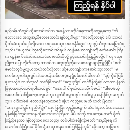
ဧည့်ခန်းထဲတွင် ကိုသောင်းဒင်က အခန့်သားထိုင်နေတာကိုတွေ့ရတော့ “ကို
သောင်းဒင် အကူအညီလေးတောင်းချင်လို့ပါဗျာ” “မင်းတို့လာရင် ဒါပဲ ဘာလဲ
ပိုက်ဆံထုတ်ချင်လို့လား။ မရသေးဘူး မပေးနိုင်ဘူး” ဟု ရင့်သီးစွာအပြောခံရ
သည်။ “မဟုတ်ပါဘူးကိုသောင်းဒင်ရယ် ကျွန်မယောကျာ်းကို စက်မောင်းကြီး
က ထွန်စက်မောင်းတာသင်ပေးမယ်ဆိုလို့ ခွင့်တောင်းကြည့်မလို့ပါ” ဟု ထွေး
ညိုက ပြောလိုက်တော့ သာဒင်က ထွေးညိုကိုသေသေချာချာကြည့်ပြီး “စက်
မောင်းလုပ်ဖို့လွယ်တယ်ထင်လို့လား နင့်ယောကျာ်းကမောင်းဘူးလား” “မ
မောင်းဘူးပါဘူးရှင် ဒါပေမယ့်သင်ပေးမဲ့လူရှိရင်တတ်ပါတယ် ” “နင့်ကိုငါမြင်
ဖူးသလိုပဲ ဘယ်သူလဲ ဘယ်ခြံကလဲ” “ထွေးညိုပါ တင်စိန်တို့နဲ့ပါလာတာ နံနတ်
ခြံမှာအလုပ်လုပ်ရပါတယ်ရှင်” “အေးပါ ငါမှတ်ထားလိုက်မယ်” “ဒါပေမယ့်
အမောင်းသင်ဖို့တော့မလွယ်ဘူး ပျက်စီးသွားရင် ဘယ်သူမှ ရော်နိုင်မှာမဟုတ်
ဘူး။ ငါဒီတစ်ခါ လောပန်တွေလာရင် ပြောကြည့်ပေးမယ် ဟုတ်ပြီလား”
“ကျေးဇူးပါရှင် ကူညီပါဦး” ဟုပြောပြီး လှည့်အထွက် တံခါးမှာတပ်ထားသော
မှန်၏မြင်ကွင်းကနေ ကိုသောင်းဒင်ကြီးက မိမိ ဖင်ကို စားတော့မတတ် စိုက်
ကြည့်နေတာ မြင်လိုက်ရလေသည်။ တစ်ပါတ်ခန့်ကြာသော် “အညိုရေ ကို
သောင်းဒင်ကြီးခေါ်ခိုင်းလို့ဟ သွားရအောင်မြန်မြန်လုပ်” ဆိုတော့ ကပြာက