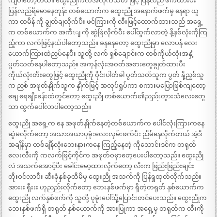
ကျပါတော့တယ်။ ထွေးညိုကလဲအလိုက်သတိ ဖြင့် ပြန်လည် ဖက်ထားပီး
ပြန်လည်ရီမောနေတုန်း တစ်ယောက်က ထွေးညို အနောက်ဖက်မှ နေရာ ယူ
ကာ ထမိန် ကို ချွတ်ချလိုက်ပီး ဖင်ကြားကို လီးဖြင့်ထောက်ထားသည် အရှေ့
က တစ်ယောက်က အကီၤျ ကို ဆွဲဖြဲလိုက်ပီး ပေါ်ထွက်လာတဲ့ နို့နှစ်လုံးကိုကြ
ည့်ကာ လက်ဖြင့်နယ်ပါတော့သည်။ ခနနေတော့ ထွေးညိုမှာ လောပန် လေး
ယောက်ကြားထဲညှပ်နေပီး သူတို့ လက် ရှစ်ချောင်းက တစ်ကိုယ်လုံးအနှံ့
ပွတ်သတ်နေပါတော့သည်။ အကုန်လုံးအဝတ်အစားတွေချွတ်ထားပီး
ကိုယ်လုံးတီးတွေဖြင့် ထွေးညိုကို ဝိုင်းပါတ်ခါ ပွတ်သတ်သူက ပွတ် နို့ညှစ်သူ
က ညှစ် အဖုတ်နှိုက်သူက နှိုက်ဖြင့် အလုပ်ရှုပ်ကာ စကားမပြောဖြစ်ကျတော့
ချေ ရေချိုးခန်းထဲတွင်တော့ ထွေးညို တစ်ယောက်၏ညည်းတွားသံလေးတွေ
သာ ထွက်ပေါ်လာပါတော့သည်။
ထွေးညို အရှေ့က နေ အဖုတ်နှိုက်နေတဲ့တစ်ယောက်က ပေါင်လုံးကြားကနေ
ဆွဲမလိုက်တော့ အသာအယာပုခုံးလေးလှမ်းဖက်ပီး ညိမ်နေလိုက်တယ် အဲ့ဒီ
အချိန်မှာ တစ်ချိန်လုံးဘေးနားကနေ ကြည့်နေတဲ့ ကိုသောင်းဒင်က တရုတ်
လေးလီးကို ကလက်ဖြင့်ကိုင်က အဖုတ်ဝမှာတေ့ပေးပါတော့သည်။ ထွေးညို
လဲ အသက်အောင့်ပီး ခေါင်းမော့ထားလိုက်တော့ လီးက ဖြည်းဖြည်းချင်း
တိုးဝင်လာပီး ဆီးခုံနှစ်ခုထိမိမှ ထွေးညို အသက်ကို ပြန်ရှုထုတ်လိုက်သည်။
အားးး ရှီးးး ဟုညည်းလိုက်တော့ ဘေးနှစ်ဖက်မှာ ရှိတဲ့တရုတ် နှစ်ယောက်က
ထွေးညို လက်နှစ်ဖက်ကို သူတို့ ပုခုံးပေါ်သို့ပြောင်းတင်ပေးသည်။ ထွေးညိုက
ဘေးနှစ်ဖက်ရှိ တရုတ် နှစ်ယောက်ကို အားပြုကာ အရှေ့မှ တရုတ်က လီးကို