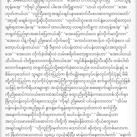
“နင် အိမ်ထောင်ကျပြီဆို ဟုတ်လား” “အေးဟ ငါ လင်ယူလိုက်ပြီ” “ဘယ်သူနဲ့
တုန်းအေ့” “ကိုရင် ညိုမောင် ပါအေ ငါတို့ရွာကပဲ” “ဟယ် ဟုတ်လား” “အေး
ဟုတ်တယ်ဟ” “လူကြီးတွေအချင်းချင်းနားဖောက်ပီးပေးစားကျတာပဲတော်”
“အာ့ဆို မချစ်ဘူးလို့ဆိုလိုတာလား” “ဟုတ်ပါဘူးအေ လင်နဲ့မယားဆိုတော့လဲ
ချစ်ရတာပေါ့အေ့” “အေးပါ ထားပါတော့ လာရင်းကိစ္စက ဘာတုန်းအေ့” “နင်
တရုတ်ပြည်မှာအဆင်ပြေတယ်ဆို” “အေးပြေတယ်လေ နင်လိုက်မလို့လား”
“အေးဟ ငါနဲ့ ကိုရင် ညိုမောင် လိုက်မလို့” “ကောင်းတာပေါ့ဟ လိုက်ခဲ့လေ ပင်
တော့ပင်ပန်းတယ်ဟ” “အို ဒီမှာလဲ ပင်ပန်းတာပဲ ပင်ပန်းတာချင်းအတူတူပါ
အေ” “အေးဟာ လိုက်ခဲ့ဒါဆိုလဲ လမ်းစရိတ်တော့ရှာလာခဲ့ဟာ” “အေးပါဟယ်
သိပါတယ် ငါတို့စုထားတာရှိပါတယ်အေ” ကျင်စိန်မနဲ့ပြောပီးဆိုပီး တစ်ပါတ်
လောက်နေတော့ တရုတ်ပြည်သို့ရောက်ခဲ့လေသည်။ လယ်ယာလုပ်ငန်းနှင့် မ
စိမ်းလှသော်လဲ သူများ တိုင်းပြည်က စိုက်ပျိုးရေးလုပ်ငန်းလုပ်ကိုင်ပုံနှင့် မိမိ
တို့တိုင်းပြည်က လုပ်ကိုင်ပုံမှာအပုံကြီးကွာခြားလှသည်။ စက်မှုတိုင်းပြည်ဖြစ်
သဖြင့် စက်ကိရိယာများစွာ အသုံးပြုကြလေသည်။ စစရောက်ချင်းတုန်းက
ကိုညိုမောင်ကလယ်တောထဲဆင်းရပြီး ထွေးညိုတို့မိန်းကလေးတစ်သိုက်မှာ
ခြံလုပ်ငန်းလုပ်ကိုင်ရလေသည်။ “ကိုရင် ညိုမောင် ပင်ပန်းလာလား” “သိပ်မ
ပန်းပန်းပါဘူးအညိုရယ် နွားနဲ့ဖက်ရုန်းရတာမှမဟုတ်တာဘဲ စက်ကြီး
အနောက်ကနေထိုင်လိုက်ရတာဟာကို မပင်ပန်းပါဘူး” “ဒါပေမယ့်ဟာ
အလုပ်သမားခေါင်းဆောင်က ငါတို့ကို အရမ်းနှိမ်တာပဲ ကိုယ်တွေဗမာ
အချင်းချင်းပဲကို” “ဟိုလူကြီးမှတ်လား သောင်းဒင် ဆိုတဲ့လူ ဟိုတစ်လောက
လဲ ခြံထဲလာသေးတယ် သူဌေး လူယုံဆိုပြီး မာန်တက်နေတာပါတော်” “နောက်