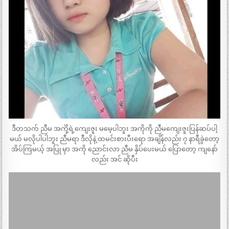
ဒီတသက် ညီမ အကိုဲ့ရဲ့ကျေးဇူး မမေ့ပါဘူး အကိုကို ညီမကျေးဇူးပြန်ဆပ်ပါ့
မယ် မလိုပါပါဘူး ညီမရာ ဒီလိုနဲ့ ထမင်းစားပီးရော အချိန်လည်း ၇ နာရီခွဲတော့
အိပ်ကြမယ့် အပြု မှာ အကို ညောင်းလာ ညီမ နှိပ်ပေးမယ် ပြောတော့ ကျနော်
လည်း အင် ဆိုပီး