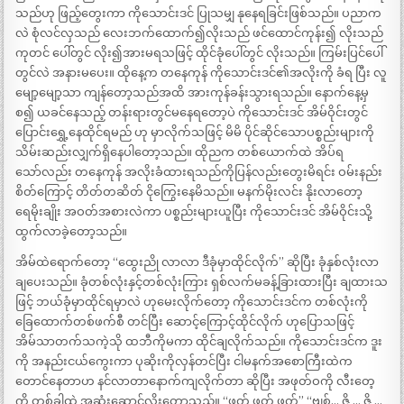
သည်ဟု ဖြည့်တွေးကာ ကိုသောင်းဒင် ပြုသမျှ နုနေရခြင်းဖြစ်သည်။ ပညာက
လဲ စုံလင်လှသည် လေးဘက်ထောက်၍လိုးသည် ဖင်ထောင်ကုန်း၍ လိုးသည်
ကုတင် ပေါ်တွင် လိုး၍အားမရသဖြင့် ထိုင်ခုံပေါ်တွင် လိုးသည်။ ကြမ်းပြင်ပေါ်
တွင်လဲ အနားမပေး။ ထိုနေ့က တနေကုန် ကိုသောင်းဒင်၏အလိုးကို ခံရ ပြီး လူ
မျော့မျော့သာ ကျန်တော့သည်အထိ အားကုန်ခန်းသွားရသည်။ နောက်နေ့မှ
စ၍ ယခင်နေသည့် တန်းရားတွင်မနေရတော့ပဲ ကိုသောင်းဒင် အိမ်ဝိုင်းတွင်
ပြောင်းရွှေ့နေထိုင်ရမည် ဟု မှာလိုက်သဖြင့် မိမိ ပိုင်ဆိုင်သောပစ္စည်းများကို
သိမ်းဆည်းလျှက်ရှိနေပါတော့သည်။ ထိုညက တစ်ယောက်ထဲ အိပ်ရ
သော်လည်း တနေကုန် အလိုးခံထားရသည်ကိုပြန်လည်းတွေးမိရင်း ဝမ်းနည်း
စိတ်ကြောင့် တိတ်တဆိတ် ငိုကြွေးနေမိသည်။ မနက်မိုးလင်း နိုးလာတော့
ရေမိုးချိုး အဝတ်အစားလဲကာ ပစ္စည်းများယူပြီး ကိုသောင်းဒင် အိမ်ဝိုင်းသို့
ထွက်လာခဲ့တော့သည်။
အိမ်ထဲရောက်တော့ “ထွေးညို လာလာ ဒီခုံမှာထိုင်လိုက်” ဆိုပြီး ခုံနှစ်လုံးလာ
ချပေးသည်။ ခုံတစ်လုံးနှင့်တစ်လုံးကြား ရှစ်လက်မခန့်ခြားထားပြီး ချထားသ
ဖြင့် ဘယ်ခုံမှာထိုင်ရမှာလဲ ဟုမေးလိုက်တော့ ကိုသောင်းဒင်က တစ်လုံးကို
ခြေထောက်တစ်ဖက်စီ တင်ပြီး ဆောင့်ကြောင့်ထိုင်လိုက် ဟုပြောသဖြင့်
အိမ်သာတက်သကဲ့သို ထဘီကိုမကာ ထိုင်ချလိုက်သည်။ ကိုသောင်းဒင်က ဒူး
ကို အနည်းငယ်ကွေးကာ ပုဆိုးကိုလှန်တင်ပြီး ငါမနက်အစောကြီးထဲက
တောင်နေတာဟ နင်လာတာနောက်ကျလိုက်တာ ဆိုပြီး အဖုတ်ဝကို လီးတေ့
ကို တစ်ခါထဲ အဆုံးဆောင့်လိုးတော့သည်။ “ဖတ် ဖတ် ဖတ်” “ဗျစ်… ဇွိ … ဇွိ …