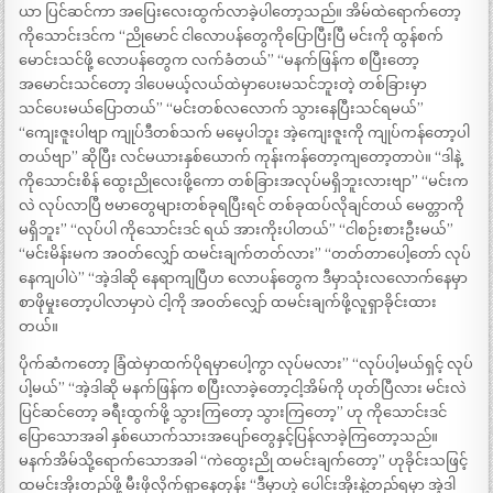
ယာ ပြင်ဆင်ကာ အပြေးလေးထွက်လာခဲ့ပါတော့သည်။ အိမ်ထဲရောက်တော့
ကိုသောင်းဒင်က “ညိုမောင် ငါလောပန်တွေကိုပြောပြီးပြီ မင်းကို ထွန်စက်
မောင်းသင်ဖို့ လောပန်တွေက လက်ခံတယ်” “မနက်ဖြန်က စပြီးတော့
အမောင်းသင်တော့ ဒါပေမယ့်လယ်ထဲမှာပေးမသင်ဘူးတဲ့ တစ်ခြားမှာ
သင်ပေးမယ်ပြောတယ်” “မင်းတစ်လလောက် သွားနေပြီးသင်ရမယ်”
“ကျေးဇူးပါဗျာ ကျုပ်ဒီတစ်သက် မမေ့ပါဘူး အဲ့ကျေးဇူးကို ကျုပ်ကန်တော့ပါ
တယ်ဗျာ” ဆိုပြီး လင်မယားနှစ်ယောက် ကုန်းကန်တော့ကျတော့တာပဲ။ “ဒါနဲ့
ကိုသောင်းစိန် ထွေးညိုလေးဖို့ကော တစ်ခြားအလုပ်မရှိဘူးလားဗျာ” “မင်းက
လဲ လုပ်လာပြီ ဗမာတွေများတစ်ခုရပြီးရင် တစ်ခုထပ်လိုချင်တယ် မေတ္တာကို
မရှိဘူး” “လုပ်ပါ ကိုသောင်းဒင် ရယ် အားကိုးပါတယ်” “ငါစဉ်းစားဦးမယ်”
“မင်းမိန်းမက အဝတ်လျှော် ထမင်းချက်တတ်လား” “တတ်တာပေါ့တော် လုပ်
နေကျပါပဲ” “အဲ့ဒါဆို နေရာကျပြီဟ လောပန်တွေက ဒီမှာသုံးလလောက်နေမှာ
စာဖိုမှုးတော့ပါလာမှာပဲ ငါ့ကို အဝတ်လျှော် ထမင်းချက်ဖို့လူရှာခိုင်းထား
တယ်။
ပိုက်ဆံကတော့ ခြံထဲမှာထက်ပိုရမှာပေါ့ကွာ လုပ်မလား” “လုပ်ပါ့မယ်ရှင့် လုပ်
ပါ့မယ်” “အဲ့ဒါဆို မနက်ဖြန်က စပြီးလာခဲ့တော့ငါ့အိမ်ကို ဟုတ်ပြီလား မင်းလဲ
ပြင်ဆင်တော့ ခရီးထွက်ဖို့ သွားကြတော့ သွားကြတော့” ဟု ကိုသောင်းဒင်
ပြောသောအခါ နှစ်ယောက်သားအပျော်တွေနှင့်ပြန်လာခဲ့ကြတော့သည်။
မနက်အိမ်သို့ရောက်သောအခါ “ကဲထွေးညို ထမင်းချက်တော့” ဟုခိုင်းသဖြင့်
ထမင်းအိုးတည်ဖို့ မီးဖိုလိုက်ရှာနေတုန်း “ဒီမှာဟဲ့ ပေါင်းအိုးနဲ့တည်ရမှာ အဲ့ဒါ