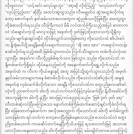
လိုးဖူးလား” “ဟင့်အင်း မလုပ်ဖူးဘူး” “အာ့ဆို လိုးကြည့်” “မလုပ်တက်ဘူး”
“လုပ်ကြည့်ဟာ” ဆိုပြီး အတင်းဆွဲထူသည်။ လီးမချွတ်ပဲ ဆွဲအထူခံလိုက်ရ
တော့ စောက်ဖုတ် နုတ်ခမ်းသားလေးတွေက ဆွဲညစ်သလိုဖြစ်ပြီး အတွေ့ထူး
ကိုခံစားလိုက်ရသည်။ လီးကြီးကလဲ မိမိ လင်ထက်ကြီးသည့်အပြင် မာတာက
လဲ သံချောင်းကဲ့သို မာလှသဖြင့် အဖုတ်ကို ဒုတ်ဖြင့်ထိုးထားသကဲ့သို့ရှိလှ
သည်။ မျက်နှာချင်းဆိုင် ထိုင်မိလျှက်သားဖြစ်တော့ ကိုသောင်းဒင် ၏ပါးစပ်
က နို့အုံပေါ်သို့အချိန်မဆိုင်းရောက်လာသည် “အို အား အား” ကရောင်ကတန်း
အော်လိုက်ရသည့်အထိ ဖြစ်မိသွားတယ်။ ကြက်သီးများက တစ်ကိုယ်လုံးထ
သွားပြီး အဖုတ်က လီးကိုညှစ်မိရက်သား ဖြစ်သွား သည်။ ကိုသောင်းဒင် က
နို့တစ်ဖက်ကိုစို့ရင်း ထိုင်နေသည့်ဖင်ကို အနောက်ဖက်ကိုရွှေ့လိုက်သည်။
အဖုတ်ထဲ က လီးက ကိုယ်ခန္နာနှင့် အတူ အပြင်သို့ထွက်သွားသည်ကို အဖုတ်
နှုတ်ခမ်းသားများကနေ ခံစားမိလိုက်သည်။ ကိုသောင်းဒင်၏ပုခုံးကို အမှုမဲ့
အမှတ်မဲ့ လှမ်းဖက်မိလိုက်သော အချိန် ကိုသောင်းဒင်က ထွေးညိုလေး၏ဖင်
လုံးကို ညာဖက်လက် ခါးကို ဘယ်ဘက်လက်ဖြင့်လှမ်းဖက်ပြီး နို့သီးခေါင်းကို
အားကုန်စို့ကာ ခါးကို နှဲ့ပြီး အားဖြင့်ကပ်ညှောင့်သည်။ “ဗြစ် ဒုတ် ဒုတ် အာ့”
လီးတစ်ဆုံးဝင်ပြီးမကြာသေး နောက်တစ်ကြိမ်ထက်ဆောင့်ချင်းကိုခံလိုက်ရ
ပြီး ခြေထောက်နှစ်ဖက်က အလိုအလျှောက် ကိုသောင်းဒင် ခါးကို ဖက်မိလျှက်
သားဖြစ်ကာ ရင်ဘက်က ကော့ပေးပြီးဖြစ်နေလေသည်။ သောင်းဒင်လဲ ထွေး
ညိုတစ်ယောက် ကာမဆိပ်တက်နေပြီကိုသိသဖြင့် ရသလောက်ဖြင့် အသာအ
ယာလိုးပေးနေတော့သည်။ ခါးကိုခြေထောက်ဖြင့် ဖမ်းချိတ်ထားသောကြောင့်