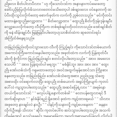
ညိုလေး စိတ်ပါလာပီလား ” ဟု ကိုသောင်းဒင်က အနားနားကပ်မေးတော့
ခေါင်းညှိမ့်ပြလိုက်မိသလားတောင်မသိတော့ပါ ဒစ်ဖျားလေး ဝင်နေတာကို ထ
ပ်ပီးထိုးသွင်းလိုက်တော့ စောက်ဖုတ်က လက်ကို ညှစ်လာသည်။ ” ဖင်ကိုတင်း
မထားနဲ့ထွေးညိုလျှော့ထား ” ” စိတ်လျှော့ထား ” ထွေးညို စိတ်ကိုဒုန်းဒုန်းချပီး
လျှော့ပေးလိုက်တော့ လီးကြီးက တစ်ရစ်ချင်းတိုးဝင်လာသည်။ အော်ချင်စိတ်
ကို မနဲ ထိန်းချုပ်ပီး မြန်မြန်ပီးပါတော့ဟုသာစိတ်ထဲက ဆုတောင်းရင်း
အံကြိတ်ခံနေရသည်။
တဖြည်းဖြည်းတိုးဝင်သွားသော လီးကို ကြည့်ရင်း ကိုသောင်းဒင်တစ်ယောက်
အကောင်းကြီးကောင်းနေပါတော့သည်။ အဖုတ်ထဲက လက်ကို ပြန်ထုတ်ပီး
ခါးကို စုံကိုင်ကာ ဖြည်းဖြည်းချင်း စတင်လိုးပါတော့သည်။ ” အားး အမလေး
သေပါပီ ” ” အားး ပြန်ထုတ်ပါ မရဘူး ” ” မခံနိုင်ဘူး အား အား အား ” ထွေး
ညို အော်ဟစ်သံကို ဂရုမထားတော့ပဲ အဝင်အထွက်မှန်အောင်သာ ကြိုးစား
နေတော့သည်။ တဖြည်းဖြည်း အော်ဟစ်သံတွေအစား ညည်းညူ သံတွေ
အစားထိုး ဝင်ရောက်လာပြီး ထွေးညို တစ်ယောက် အရုပ်ကြိုးပျက် ကုတင်
ပေါ် လဲ ကျသွားပါတော့သည်။ ” ထွေးညို အဆင်ပြေရဲ့လား ” ” အရမ်းနာ
တယ်ကိုသောင်းဒင် ” ” မလုပ်ပါနဲ့ နောက်တစ်ခါ ” ” လောပန်တွေလာရင် ဒီ
ထက်ဆိုးမှာဟ ” ” နင်ခံနိုင်ရည် ရှိအောင် ခုထဲက ကျင့်ထားရမယ် ” ” သိလား
အခုတော့ နားချင်လဲ နားဦး ” ” ငါနင့်ကိုသနားလို့ ကျင့်ပေးနေတာ ” ” ခနနား
လိုက်ဦးနော် သိလား ” ဆိုပီး ကုတင်ပေါ်က ဆင်းသွားပါတော့သည်။ အသက်
ကိုမှန်အောင် ရှုသွင်းနေရင်း အမောဖြေကာ အဝတ်အစားများပြန်ဝတ် လိုက်ပါ