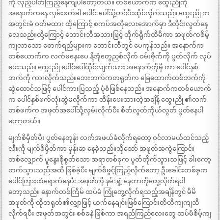
ကို လှည့်ပါတ်ကြည့်နေကျပါတော့တယ်။ တစ်ယောက်က ထွေးညိုကို
အနောက်ကနေ လှမ်းဖက်ခါ ပေါင်းပေါ်သို့တင်ပီးထိုင်လိုက်သည်။ ထွေးညို က
အတွင်းခံ ဝတ်မထား ထိုကြောင့် စကပ်အတိုလေးအောက်မှာ ဒီတိုင်းလွတ်နေ
လေသည်။ထို့ကြောင့် ဘောင်းဘီအသားဖြင့် တိုက်ရိုက်ထိမိကာ အဖုတ်ကစိမ့်
ကျလာသော စောက်ရည်များက ဘောင်းဘီတွင် ပေကုန်သည်။ အနောက်က
တစ်ယောက်က လက်မနှေးပေ နို့အုံတွေညှစ်လိုက် ဝမ်းဗိုက်ကို ပွတ်လိုက် လုပ်
ပေးသည်။ ထွေးညို ပေါင်ပေါ်ထိုင်လျက်သား အနောက်ကိုမှီ ကာ ပေါင်နှစ်
ဘက်ကို ကားလိုက်သည်။ဘေးဘက်ကတရုတ်က ခြေထောက်တစ်ဘက်ကို
ဆွဲထောင်သဖြင့် ပေါင်ကားပြသည့် ပုံစံဖြစ်နေသည်။ အနောက်ကတစ်ယောက်
က ပေါင်နှစ်ဖက်လုံးဆွဲမလိုက်ကာ ထိန်းပေးထားတဲ့အချိန် ထွေးညို ၏လက်
တစ်ဖက်က အဖုတ်အပေါ်သို့လှမ်းလိုက်ပီး စိတ်လွတ်ကိုယ်လွတ် ပွတ်နေပါ
တော့တယ်။
မျက်စိမှိတ်ပီး ပွတ်နေတုန်း လက်အဖယ်ခံလိုက်ရတော့ ဝင်လာမယ်ထင်သည့်
လီးကို မျက်စိမှိတ်ကာ မှန်းဆ နေခဲ့သည်။သိုသော် အဖုတ်အကွဲကြောင်း
တစ်လျှောက် ပူနွေးစိုစွတ်သော အရာတစ်ခုက ပွတ်တိုက်သွားသဖြင့် ခါးကော့
တက်သွားသည်အထိ ဖြစ်ခဲ့ပီး မျက်စိဖွင့်ကြည့်လိုက်တော့ ဦးခေါင်းတစ်ခုက
ပေါင်ကြားထဲရောက်နေပီး အဖုတ်ကို နမ်းရှုံ့ နေတာကိုတွေ့လိုက်ရပါ
တော့သည်။ နောက်တစ်ကြိမ် ထပ်မံ ကြုံတွေ့လိုက်ရသည့်အချိန်တွင် မိမိ
အဖုတ်ကို ထိုတရုတ်၏လျှာဖြင့် ယက်နေချင်းဖြစ်ကြောင်းတိတိကျကျသိ
လိုက်ရပီး အဖုတ်အတွင်း စစ်ခနဲ ဖြစ်ကာ အရည်ကြည်လေးတွေ ထပ်မံစိမ့်ကျ