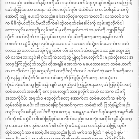
လာသည်။ တစ်သက်နှင့်တကိုယ် အဖုတ်အယက်ခံရဘူးချင်းမရှိသောကြောင့်
ဖော်မပြနိုင်သော ဝေဒနာ ကို ခံစားလိုက်ရပီး မသိစိတ်က တင်ပါးနှစ်ဖက်ကို
အော်တို ကျုံ့ ပေးလိုက်သည်။ ခါးအလိုလိုကော့တက်လာပီး လက်တစ်ဖက်
က မိမိကိုယ်တိုင်ပင်မသိလိုက်ခါ ထိုတရုတ်၏ခေါင်းကို လှမ်းဆွဲလိုက်ပါ
တော့သည်။ ထွေးညို လှမ်းဆွဲခါမှ ထိုတရုတ်ကလဲ အဖုတ်ကို လျှာဖြင့်စုပ်
လိုက် ယက်လိုက် အမြန်လုပ်တော့သည်။ ခါးကိုကော့ကော့နေရင်း လက်
တဖက်က ဆွဲမိဆွဲရာ လှမ်းဆွဲသောအခါ ဘေးဘက်သို့တစ်ယောက်က ကပ်
လာသည် ဘောင်းဘီတိုကိုချွတ်ပီး လီးကို လက်ထံထည့်ပေးသည်။ ထွေးညို
လဲ လက်လေးလှုပ်ခါ ဂွင်းတိုက်သကဲ့သို့ပြုလုပ်ပေးလိုက်ပီး မျက်လုံးလေး အ
သာဖွင့်ကြည့်လိုက်သည်။ ထိုအချိန် အောက်က မပေးထားသော တစ်ယောက်
က ထလိုက်သဖြင့် ထွေးညိုလဲ ထထိုင်လိုက်တယ် ဝတ်ထဲတဲ့ စကပ်အတိုလေး
ကို လှန်ချွတ်လိုက်ပီး ဘေးဘင်တွေကို ကြည့်လိုက်တော့ အားလုံးက
ကိုယ်လုံးတီးတွေ ဖြစ်ကုန်ကျပီ ထွေးညိုလဲ ကြည့်မနေတော့ဘဲ ပြန်ထိုင်နေတဲ့
တစ်ယောက်အပေါ်ကို ကျောပေးလျှက်သားခွလိုက်တယ် လက်က လီးကို
အသာကိုင်ပီး အဖုတ်ဝ တေ့လိုက်တော့ အောက်က တစ်ယောက်က ခါးကို
လှမ်းထိန်းပေးပီး လီးအဝင်ဖြောင့်အောင်ကူကာ တစ်ဆုံးထိ ဖြည်းဖြည်းချင်း
ထည့်သည်။ ဖင်နှင့် ပေါင်ထိသွားတော့မှ အရှေ့မှာမတ်တပ်ရပ်နေတဲ့တရုတ်၏
လီးကို ဖမ်းဆွဲပီး ပါးစပ်ဖြင့်စုပ်ပေးလိုက်သည်။ အားလုံးအထိုင်ကျပီဆိုတော့
မှ ဘေးဘက်က နှစ်ယောက်၏ လီးကို ဖမ်းဆွဲကာ လက်နှစ်ဖက်ဖြင့် ထုပီး
ထိုင်ထလုပ်ကာ ဆောင့်ပါတော့သည်။ ပြွတ် ဖက်ဖက် ပြွတ် ” စွပ်စွပ် စွပ် ” ”