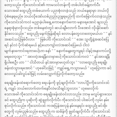
တော့သည်။ ကိုသောင်းဒင်၏ ကာမသင်တန်းကို တစ်ပါတ်ခန့်တက်ပီး
သောအခါ ထွေးညို တစ်ယောက် ပညာစုံလာခဲ့သည် ဘယ်နေရာမှာ ဘယ်လို
ပုံစံနေရမည်။ ဘယ်လိုအော်ဟစ်ညည်းညူရမည်ကို တက်မြောက်လာခဲ့သည်။
ကိုသောင်းဒင်ကလဲ မညှာခဲ့ပါ။ရှေ့ကောနောက်ကော မနားရအောင် ချသည်
နေရာစုံမှာလိုးသည်။ တစ်နေထဲတွင် ဆယ်ချီလောက် ပီးအောင် လိုးနိုင်ဆော်
နိုင်လေသည်။ ” ထွေးညို မနက်ဖြန်ဆိုရင် လောပန်တွေလာတော့မယ်ဟ ” ” နင်
အဆင်သင့်ဖြစ်ပီလား ” ” ဖြစ်ပါပီ ကိုသောင်းဒင် ” ” အေး သူတို့နဲ့အဆင်ပြေ
ရင် နင်လဲ ပိုက်ဆံရမယ် နင့်ယောကျာ်းလဲအဆင်ပြေမယ် ငါလဲ
မျက်နှာကောင်းရတာပေါ့ဟာ နော် ” ” နောက်နေ့တွေကျရင် ငါနင့်အနားကပ်လို့
မရတော့ဘူး ” ” အားတဲ့အချိန်လာမှာပေါ့ ကိုသောင်းဒင်ကလဲ ” ” နင်အားချိန်
ရှိပါစေဦး ဟာ ” ” ငါသိတယ် နင်အားမှာမဟုတ်ဘူး ” “လာထွေးညို ရေချိုး
ခန်းထဲသွားရအောင် ” ဟုခေါ်သဖြင့် ” ကျုပ်ရှေ့ကသွားမယ် ” ဟုပြောကာ ဖင်
လေးလှုပ်ခါလှုပ်ခါဖြင့် လမ်းလျှောက်ပြလိုက်တော့သည်။
ရေချိုးခန်းထဲရောက်တော့ ရေပန်းကို ဖွင့်ချလိုက်ပီး “လာပါဦးကိုသောင်းဒင်
ရဲ့ ကျုပ် ဘယ်လောက်တက်နေပီလဲမသိချင်ဘူးလား ” ဟုမေးလိုက်
သောအခါ ကိုသောင်းဒင်က ရေချိုးခန်းထဲဝင်လာသည်။ ဘာမှ မလှုပ်ရှားသေး
ခင် ထွေးညိုက ပုဆိုးကို ဆွဲချွတ်လိုက်ပီး ကိုသောင်းဒင် ပါးစပ်ကို လှမ်း နမ်း
စုပ်လိုက်သည်။ ကိုသောင်းဒင် ကအပြန်အလှန် နမ်းနေရင်း ထွေးညို ဖင်အိုး
တွေကို လှမ်းညှစ်သည်။ ထွေးညို က ထမိန်ကို ချွတ်ချလိုက်ပီး ကိုသောင်းဒင်