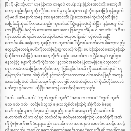
ပြီး ပိုပြင်းတဲ့ဟာ” ဟုပြောကာ တရစပ် တဖန်းဖန်းမြည်အောင်လိုးဆောင့်ပါ
တော့သည်။ နို့တွေကို ဂျိုင်းအောက်မှ လှမ်းဆွဲကာ ဆွဲလိုးနေသဖြင့် ရုန်းထွက်
လို့မရပါ အနောက်ကနေ အားရအောင်လိုးပြီးသောအခါ ကိုယ်လုံးတီးဖြင့်
အပြင်သို့ဆွဲခေါ်လာလေသည်။ ကုတင်ပေါ်သို့တွန်းလှဲလိုက်ပြီး “နင့်အတွက်ပါ
ဟာ ငြိမ်ငြိမ် ခံလိုက် အေးအေးဆေးဆေး ဖြစ်သွားလိမ့်မယ် အားလုံး” “ဟီးးး
ကိုသောင်းဒင် ရယ်တောင်းပန်ပါတယ် မလုပ်ပါနဲ့နော်” လိုးပဲလိုးနေပြီ
တောင်းပန်မနေနဲ့တော့ဟုပြောကာ ကုတင်ပေါ်သို့လှမ်းတက်လာပါတော့သည်။
ထွေးညိုလေးရဲ့ပေါင်ကိုလက်ဖြင့်ဆွဲကားလိုက်ပြီး ပေါင်ကြားထဲဆောင့်ကြော
င့်ထိုင်ကာ လီးဖြင့် အသာတေ့လိုက်သည်။ အောက်က အငြိမ်မနေပဲ လှုပ်ရှား
နေသဖြင့် ခန္နာကိုယ်ကိုကိုင်းကာ “နင့်လင်အဆင်ပြေတာမမြင်ချင်ဘူးလား”
ဟု လေသံမာမာဖြင့်မေးလိုက်တော့ “မြင်ချင်ပါတယ် ကိုသောင်းဒင်ရယ်” ဟု
ဖြေသည်။ “အေး ဒါဆို ငါ့ကို နင့်လင်လိုသဘောထား ငါအဆင်ပြေရင် အကုန်
အဆင်ပြေမယ် ငါဒေါသထွက်ရင် ဘာဖြစ်လာမယ်ဆိုတာ ငါကိုယ်တိုင်တောင်
မသိဘူး ရှင်းလား” ဆိုပြီး အားကုန် ဆောင့်လိုးတော့သည်။
“ဖတ်… ဖတ်… ဖတ်” “ဘွတ် ဘွတ် ဘွတ်” “အားး အ အားးး” “ဘွတ် ဘွတ်
ဖတ် ဖတ် ဖတ်” လင်ဖြစ်သူကို ချစ်သည့်စိတ်ကြောင့် အံကြိတ် ခံနေရ
သော်လည်း နာကျင်လှသည် ထွေးညို အဖုတ်လေးမှာ ကိုညိုမောင် တစ်
ယောက်၏ လီးက လွဲရင် ဘယ်လီးမှ မဝင်ဖူးသောကြောင့် ယခုလီးကြီးဒဏ်
ကို ပိုးစိုးပက်စက်ခံနေရသည်။ သာဒင်ကလဲ အားမနာပဲ အတင်းဆောင့်ဆောင့်
လိုးနေသည်။ အပေါ်ကနေတက်ဆောင့်နေရင်းကနေ “ထွေးညို နင် အပေါ်ကနေ