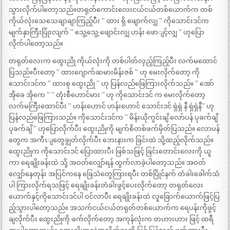
သွားလိုက်ပါတော့သည်။တရုတ်ကောင်းလေးငယ်ငယ်တစ်ယောက်က တစ်
ကိုယ်လုံးသေသေချာချာကြည့်ပီး ” ထား ရှိ ဖျောက်လျှ ” ကိုသောင်းဒင်က
မျက်နှာကြီးပြုံးလျက် ” သွေ့သွေ့ ဖျောင်းလျှ ဟန်း ဖောျင့်လျှ ” ဟုပြော
လိုက်ပါတော့သည်။
တရုတ်လေးက ထွေးညို ကိုယ်လုံးကို တစ်ပါတ်လှည့်ကြည့်ပီး လက်မထောင်
ပြသည်။ပီးတော့ ” ထားဂျောက်ဆမားမိန်းဇစ် ” ဟု မေးလိုက်တော့ ကို
သောင်းဒင်က ” ထားစု ထွေးညို ” ဟု ပြန်လည်ဖြေကြားလိုက်သည်။ ” အော်
အိုခေ အိုကေ ” ” တုံးစီဟောင်မား ” ဟု ကိုသောင်းဒင် က မေးလိုက်တော့
လက်မကြီးထောင်ပီး ” ဟန်းဟောင် ဟန်းဟောင် သောင်းဒင် ရှဲရှဲ နီ ရှဲရှဲနီ” ဟု
ပြန်လည်ဖြေကြားသည်။ ကိုသောင်းဒင်က ” မိန်းယိုကွင်းချိ လော်ပန် ပုခက်ချိ
ပုခက်ချိ ” ဟုပြောလိုက်ပီး ထွေးညိုကို မျက်စိတစ်ဖက်မှိတ်ပြသည်။ လောပန်
တွေက အကီၤျတွေချွတ်လိုက်ပီး ဘေးနားက ခြင်းထဲ သို့ထည့်လိုက်သည်။
ထွေးညိုက ကိုသောင်းဒင် ပြောထားပီး ဖြစ်သဖြင့် ခြင်းတောင်းလေးကို ယူ
ကာ ရေချိုးခန်းထဲ သို့ အဝတ်လျှော်ရန် ထွက်လာခဲ့ပါတော့သည်။ အဝတ်
လျှော်နေတုန်း အပြင်ကနေ ခြေသံတွေကြားရပီး တစ်ပြိုင်နက် တံခါးခေါက်သံ
ပါ ကြားလိုက်ရသဖြင့် ရေချိုးခန်းတံခါးဖွင့်ပေးလိုက်တော့ တရုတ်လေး
ယောက်နှင့်ကိုသောင်းဒင်ပါ ဝင်လာပီး ရေချိုးခန်းထဲ လူခြောက်ယောက်ဖြင့်ပြ
ည့်သွားပါတော့သည်။ အသက်ငယ်ငယ်တရုတ်တစ်ယောက်က ရေပန်းကိုဖွင့်
ချလိုက်ပီး ထွေးညိုကို ဖက်လိုက်တော့ အကုန်လုံးက တဟားဟား ဖြင့် ထရီ