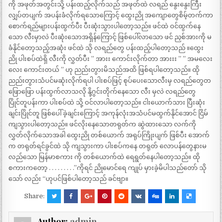
ကို အဖုတ်အတွင်းသို့ ပန်းထည့်လိုက်သည် အဖုတ်ထဲ လရည် နွေးနွေးကြီး
လျှပ်တပျက် အပန်းခံလိုက်ရသောကြောင့် ထွေးညို အကျောတွေစိမ့်တက်ကာ
စောက်ရည်များပန်းထွက်ပီး ပီးဆုံးသွားပါတော့သည်။ ဖင်ထဲ ဝင်ထွက်နေ
သော လီးမှာလဲ ပီးဆုံးသောအရှိန်ကြောင့် ဖြစ်ပေါ်လာသော ဖင် ညှစ်အားကို မ
ခံနိုင်တော့သည့်အဆုံး ဖင်ထဲ သို လရည်တွေ ပန်းထည့်ပါတော့သည် ။ထွေး
ညို ပါးစပ်ထဲရှိ လီးကို လွှတ်ပီး ” အားး ကောင်းလိုက်တာ အားးး ” ” အမလေး
လေး ကောင်းတယ် ” ဟု ညည်းတွားမိသည်အထိ ဖြစ်ရပါတော့သည်။ ထို
ညည်းတွားသံပင်မဆုံးလိုက်ရပါ ပါးစပ်ဖြင့် စုပ်ပေးသောလီးမှ လရည်တွေတ
ဖြောဖြော ပန်းထွက်လာသလို နို့ဂွင်းတိုက်နေသော လီး မှလဲ လရည်တွေ
ပြိုင်တူပန်းကာ ပါးစပ်ထဲ သို့ ဝင်လာပါတော့သည်။ ငါးယောက်သား ပြီးဆုံး
ချင်းပြိုင်တူ ဖြစ်ပေါ် ခဲ့ချင်းကြောင့် အကုန်လုံးအသံပင်မထွက်နိုင်အောင် ငြိမ်
ကျသွားပါတော့သည်။ ဖင်လိုးနေသောတရုတ်က ဆွဲထားသော လက်ကို
လွှတ်လိုက်သောအခါ ထွေးညို တစ်ယောက် အရုပ်ကြိုးပျက် ဖြစ်ပီး အောက်
က တရုတ်ရင်ခွင်ထဲ သို ကျသွားကာ ပါးစပ်ကနေ တရုတ် လောပန်တွေနားမ
လည်သော မြန်မာစကား ကို တစ်ယောက်ထဲ ရေရွတ်နေပါတော့သည်။ ထို
စကားကတော့ . . . . . . . . .”ကိုရင် ညိုမောင်ရေ ကျုပ် မှားခဲ့မိပါသည်တော် သို
သော် လည်း “ဟုပင်ဖြစ်ပါတော့သည် ခင်ဗျာ။
Share:
Author:
admin