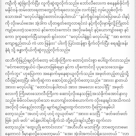
ကျီၤကို ဆွဲဖြဲလိုက်ပြီး လူကိုဆွဲထူလိုက်သည်။ ဘော်လီလေးက စနေနှစ်ခိုင်ကို
မနိုင်ဝန် ထမ်းထားရတာတွေ့လိုက်ရလေသည်။ လက်ဖြင့် လှမ်းညှစ်လိုက်
သောအခါ “မလုပ်ပါနဲ့ရှင်တောင်းပန်ပါတယ်” “နင်ကိုရှင်းရှင်းပဲပြောမယ် ငါနင့်
ကို လိုးမယ်။အေး အဲ့ဒါက ဟိုတရုတ်တွေလာရင်လဲ နင့်ကိုလိုးမှာမို့လို့ကြိုတင်
ကျင့်ပေးတဲ့သဘောပဲ နင်ကောင်းကောင်း အလိုးမခံရင် နင့်ယောကျာ်းရော နင်
ကော ဒုက္ခရောက်ပြီသာမှတ် ရှင်းလား” “မလုပ်ပါနဲ့ရှင် မလုပ်ပါနဲ့” “အာ စကား
ကျောရှည်တယ် ကဲ ဟာ ဖြန်းးး” ပါးကို ပြင်းထန်စွာ ရိုက်လိုက်ပြီး ရေချိုးခန်း
နံရံ သို့ ခန္ဓာကိုယ်ကိုဆွဲလှည့်လိုက်သည်။
ထဘီကိုဖြည်ချလိုက်တော့ ဖင်အိုးကြီးက တောင့်တင်းစွာ ပေါ်ထွက်လာသည်။
“ဖင်ကတော့ရှယ်ပဲ ငါ့မယားဖြစ်ရမှာ နင်က ဟိုကောင်လို ပုပုသေးသေးနဲ့မ
လိုက်ဘူး” ဟုပြောကာ အနောက်မှနေရာယူလိုက်သည်။ အဖုတ်တည့်တည့်သို့
လီးဖြင့်တေ့ပြီး ခါးကိုဆွဲကာ ဆောင့်ထည့်လိုက်တော့သည်။ “အားးး နာတယ်
အားးး မလုပ်ပါနဲ့” “တောင်းပန်ပါတယ် အားး အမလေး သေပါပြီ” အဖုတ်
လေးကို ကြီးမားသောလီးကြီးက ဆောင့်လိုးနေသဖြင့်အသဲခိုက်အောင်နာလှ
သည်။ မိမိလင်မဟုတ်သော ယောကျာ်းတစ်ယောက်က လိုးနေချင်းအသိကလဲ
အလိုလို ဝမ်းနည်းလာပြီး မျက်ရည်များထွက်လာကာ ငိုကြွေးနေမိပါ
တော့သည်။ “အဟင့် ဟင့် ဟင့် လူယုတ်မာ” “အားးး သေပြီ ” “ဖတ်ဖတ်ဖတ်
ဗြစ် ဒုတ် ဖတ်” ဖင်နဲ့ပေါင်ရင်းရိုက်သံ တို့စည်းချင်းညီစွာ ထွက်လာ
တော့သည်။ “ထွေးညို ကောင်းလား” “အဟီးဟီး မသာကြီး ဘာတွေလာမေး
နေတာလဲ ဒီမှာနာလို့သေတော့မယ်” “အေး အဲ့ဒါအကင်းပဲရှိသေးတယ် ” “လာ