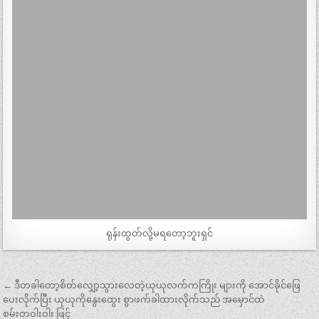
ရုန်းထွတ်လို့မရတော့ဘူးရှင်
Post
← ဒီတခါတော့စိတ်လျှော့သွားလေတဲ့ယုယုလက်ကကြိုး များကို အောင်ခိုင်ဖြေ
navigation
ပေးလိုက်ပြီး ယုယုကိုနွေးထွေး စွာဖက်ခါထားလိုက်သည် အမှောင်ထဲ
စမ်းတဝါးဝါး ဖြင့်