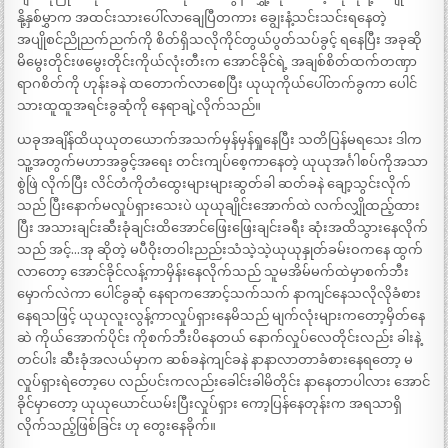
နို့နှစ်မွှာက အထင်းသားပေါ်လာချေပြီတကား ချွေးနံ့သင်းသင်းရနေတဲ့
အပျိုစင်ညိုညက်ညက်ကို စိတ်ရှိသလိုကိုင်တွယ်ပွတ်သပ်ခွင့် ရနေပြီး အခုဆို
မိမွေးတိုင်းဖမွေးတိုင်းကိုယ်လုံးတီးက အောင်ခိုင်ရဲ့ အချစ်စိတ်ထက်တဏှာ
ရာဂစိတ်ကို ဟုန်းခနဲ ထတောက်လာစေပြီး ယုယုကိုယ်ပေါ်တက်ခွကာ ပေါင်
သားထူထူအရင်းခွဆုံကို နေရာချဲ့လိုက်သည်။
ယခုအချိန်ထိယုယုတယောက်အသက်မှန်မှန်ရှုနေပြီး သတိပြန်မရသေး ဒါက
သူ့အတွက်မဟာအခွင့်အရေး တင်းကျပ်စေ့ကာနေတဲ့ ယုယုအင်္ဂါစပ်ကိုအသာ
စွဲဖြဲ လိုက်ပြီး လိင်တံကိုတံထွေးများများဆွတ်ခါ ဆတ်ခနဲ ချော့သွင်းလိုက်
သည် ပြီးနောက်မလှုပ်ရှားသေးပဲ ယုယုချိုင်းအောက်ထဲ လက်လျှိုထည့်ထား
ပြီး အသားချင်းဆီးခုံချင်းထိအောင်ဖြေးဖြေးချင်းခရီး ဆုံးအထိသွားနေလိုက်
သည် အင့်…အု ဆိုတဲ့ မပီဝိုးတဝါးညည်းသံသဲ့သဲ့ယုယုနှုတ်ခမ်းဝကနေ ထွက်
လာတော့ အောင်ခိုင်လန့်ကာမှိန်းနေလိုက်သည် သူမအိမ်မက်ထဲမှာစက်ဘီး
မှောက်လဲကာ ပေါင်ခွဆုံ နေရာကအောင့်သက်သက် နာကျင်နေသလိုလိုခံစား
နေရသဖြင့် ယုယုလူးလွန့်ကာလှုပ်ရှားနေမိသည် မျက်လုံးများကတော့မှိတ်နေ
ဆဲ ကိုယ်အောက်ပိုင်း ကိုစက်ဘီးပိနေတယ် နောက်လှုပ်လေတိုင်းလည်း ခါးနဲ့
တင်ပါး ဆီးခုံအလယ်မှာက ဆစ်ခနဲကျင်ခနဲ နာနာလာတာခံစားနေရတော့ မ
လှုပ်ရှားရဲတော့ပေ လည်ပင်းကလည်းခေါင်းခါမိတိုင်း နာနေတာပါလား အောင်
ခိုင်မှာတော့ ယုယုယောင်ယမ်းပြီးလှုပ်ရှား ကော့ပြန်နေတုန်းက အရသာရှိ
လိုက်သည့်ဖြစ်ခြင်း ဟု တွေးနေခိုက်။