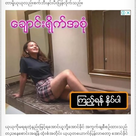
တာမို့ယုယုလည်းစက်ဘီးနင်းပီးပြန်လိုက်သည်။
ယုယုကိုမရရတဲ့နည်းဖြင့်ရအောင်ယူဘို့အောင်ခိုင် အကွက်ချစီစဉ်ထားသည်
တညနေစောင်းအချိန် ထုံးစံအတိုင်း ယုယုတယောက်ပြန်လာတော့ အောင်ခိုင်