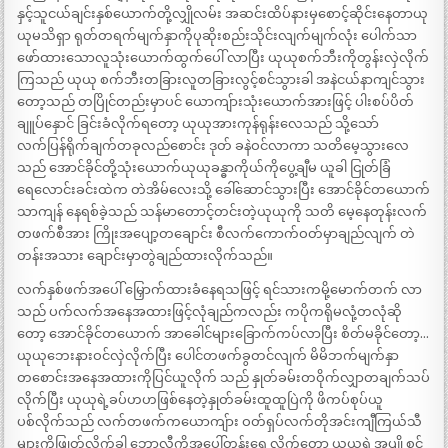
နှင့်သူငယ်ချင်းနှစ်ယောက်တို့လျှိုလမ်း အဆင်းထိပ်နားမှစောင့်ဆိုင်းနေတာယု
ယုမသိရှာ ရုတ်တရက်မျက်နှာကိုပုဆိုးစည်းသိုင်းလျက်မျက်လုံး ပေါက်သာ
ဖော်ထားသောလူသုံးယောက်ထွက်ပေါ် လာပြီး ယုယုစက်ဘီးကိုတွန်းလှဲလိုက်
ကြသည် ယုယု စက်ဘီးတခြားလူတခြားလွင့်စင်သွားခါ အနဲငယ်နာကျင်သွား
တော့သည် တပြိုင်တည်းမှာပင် ယောကျ်ားသုံးယောက်အားဖြင့် ပါးစပ်ပိတ်
ချူပ်နှောင် ခြင်းခံလိုက်ရတော့ ယုယုအားကုန်ရုန်းလေသည် သို့သော်
လက်ပြန်ရိုက်ချက်တခုလည်စောင်း ဒုတ် ခနဲဝင်လာကာ သတိမေ့သွားလေ
သည် အောင်ခိုင်တို့သုံးယောက်ယုယုခန္ဓာကိုယ်ကိုပွေ့ချီမ ယူခါ ငြုတ်ခြံ
ရေလောင်းခင်းထဲက တဲအိမ်လေးသို့ ခေါ်ဆောင်သွားပြီး အောင်ခိုင်တယောက်
သာကျန် နေရစ်ခဲ့သည် သန်မာတောင့်တင်းတဲ့ယုယုကို သတိ မေ့နေတုန်းလက်
တဖက်စီအား ကြိုးအပျော့တချောင်း စီလက်ကောက်ဝတ်မှာချည်လျက် တဲ
တန်းအသား ချောင်းမှာတွဲချည်ထားလိုက်သည်။
လက်နှစ်ဖက်အပေါ် မြှောက်ထားခံနေရသဖြင့် ရင်သားကမို့မောက်တက် လာ
သည် ပက်လက်အနေအထားဖြင့်လုံချည်ကလည်း ကပိုကရိုမလုံ့တလုံဆို
တော့ အောင်ခိုင်တယောက် အာခေါင်များခြောက်ကပ်လာပြီး စိတ်မခိုင်တော့…
ယုယုဘေးနားဝင်လှဲလိုက်ပြီး ပေါင်တဖက်ခွတင်လျက် မိမိဘက်မျက်နှာ
တစောင်းအနေအထားကိုပြင်ယူလိုက် သည် နှုတ်ခမ်းတဝိုက်လျှာတချက်သပ်
လိုက်ပြီး ယုယုရဲ့ခပ်ဟဟဖြစ်နေတဲ့နှုတ်ခမ်းထူထူပြဲကို ဖိကပ်စုပ်ယူ
ပစ်လိုက်သည် လက်တဖက်ကယောကျ်ား ဝတ်ရှပ်လက်တိုအင်းကျီကြယ်သီ
များကိုဖြုတ်လိုက်ခါ ဘောလီကိုအပေါ်တွန်းရွှေ့လိုက်တော့ ယုယုရဲ့အပျို စင်