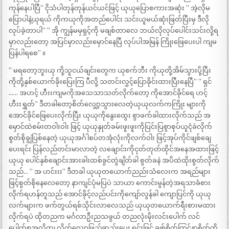
ကုန်နေပါပြီ” ငိုသံပါတုန်တုန်ယင်ယင်ဖြင့် ယုယုပြောစကားအဆုံး ” အဲ့လိုမ
ပြောပါနဲ့ယုရယ် ကိုကယုကိုအတည်ပေါင်း သင်းယူမယ်ဆုံးဖြတ်ပြီးမှ ဒီလို
လုပ်ခဲ့တာပါ” ” အို ကျွန်မမှရှင့်ကို မချစ်တာလေ ဘယ်လိုလုပ်ပေါင်းသင်းလို့ရ
မှာလည်းတော့ အပြင်မှာလည်းမှောင်နေပြီ လုပ်ပါအမြန် ကြိုးဖြေပေးပါ ကျမ
ပြန်ပါရစေ” ။
” မရတော့ဘူးယု ကို့သူငယ်ချင်းတွေက ယုစက်ဘီး ကိုယုတို့အိမ်သွားပို့ပြီး
ကိုတို့နှစ်ယောက်ခိုးပြေးကြ ပီလို့ သတင်းလွှင့်ပြောခိုင်းထားပြီးနေပြီ” ” ရှင်
…… အဟင့် ဟီးးကျမကိုအသေသာသတ်လိုက်တော့ ကိုအောင်ခိုင်ရေ ဟင့်
ဟီးးရွှတ်” ဒီတခါတော့စိတ်လျှော့သွားလေတဲ့ယုယုလက်ကကြိုး များကို
အောင်ခိုင်ဖြေပေးလိုက်ပြီး ယုယုကိုနွေးထွေး စွာဖက်ခါထားလိုက်သည် အ
မှောင်ထဲစမ်းတဝါးဝါး ဖြင့် ယုယုနှုတ်ခမ်းဖူးဖူးကိုပြင်းပြစွာစုပ်ယူငုံခဲလိုက်
စွတ်စိုချွဲပြစ်နေတဲ့ ယုယုအင်္ဂါစပ်တအုံလုံးကိုလက်ဝါး ဖြင့်အုပ်ကိုင်ဖျစ်ချေ
ပေးရင်း ပြန်လည်တင်းမာလာတဲ့ လချောင်းကိုငုတ်တုတ်ထိုင်အနေအထားဖြင့်
ယုယု ပေါင်နှစ်ချောင်းအားခါးထစ်ခွင်တွဲချိတ်ခါ စွတ်ခနဲ အပိထဲထိုးစွတ်လိုက်
သည်… ” အ ဟင်းးး” ဒီတခါ ယုယုတယောက်ညည်းသံလေးက အရည်များ
ဖြင့်စွတ်စိုနေလေတော့ နာကျင်ပုံမပြပဲ သာယာ ကောင်းမွန်တဲ့အရသာခံစား
လိုက်ရဟန်တူသည် အောင်ခိုင့်လည်ပင်းကိုကျော်လွန်ခါ ကျောပြင်ကို ယုယု
လက်များက ဖက်တွယ်ရစ်သိုင်းလာလေသည် ယုယုတယောက်ရီးစားမထား
လိုက်ရပဲ ထိုတညက မင်္ဂလာဦးညသဖွယ် တညလုံးမိုးလင်းပေါက် လင်
ပေါက်စအလိုကျ လိုက်လျောဖြည့်ဆည်းပေး ရင်းဖြင့် ချစ်စိတ်ကြင်နာစိတ်တို့