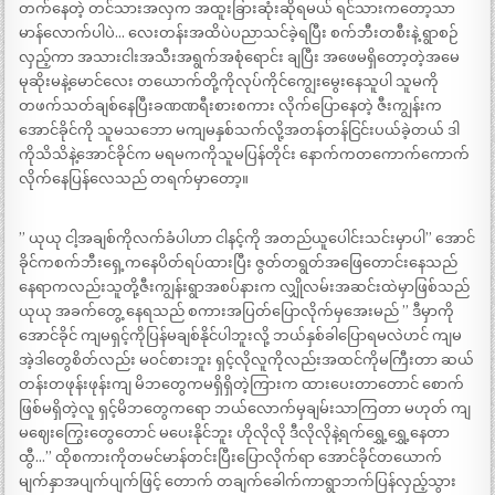
တက်နေတဲ့ တင်သားအလှက အထူးခြားဆုံးဆိုရမယ် ရင်သားကတော့သာ
မာန်လောက်ပါပဲ… လေးတန်းအထိပဲပညာသင်ခဲ့ရပြီး စက်ဘီးတစီးနဲ့ ရွာစဉ်
လှည့်ကာ အသားငါးအသီးအရွက်အစုံရောင်း ချပြီး အဖေမရှိတော့တဲ့အမေ
မုဆိုးမနဲ့မောင်လေး တယောက်တို့ကိုလုပ်ကိုင်ကျွေးမွေးနေသူပါ သူမကို
တဖက်သတ်ချစ်နေပြီးခဏဏရီးစားစကား လိုက်ပြောနေတဲ့ ဇီးကျွန်းက
အောင်ခိုင်ကို သူမသဘော မကျမနှစ်သက်လို့အတန်တန်ငြင်းပယ်ခဲ့တယ် ဒါ
ကိုသိသိနဲ့အောင်ခိုင်က မရမကကိုသူမပြန်တိုင်း နောက်ကတကောက်ကောက်
လိုက်နေပြန်လေသည် တရက်မှာတော့။
” ယုယု ငါ့အချစ်ကိုလက်ခံပါဟာ ငါနင့်ကို အတည်ယူပေါင်းသင်းမှာပါ” အောင်
ခိုင်ကစက်ဘီးရှေ့ကနေပိတ်ရပ်ထားပြီး ဇွတ်တရွတ်အဖြေတောင်းနေသည်
နေရာကလည်းသူတို့ဇီးကျွန်းရွာအစပ်နားက လျှိုလမ်းအဆင်းထဲမှာဖြစ်သည်
ယုယု အခက်တွေ့ နေရသည် စကားအပြတ်ပြောလိုက်မှအေးမည် ” ဒီမှာကို
အောင်ခိုင် ကျမရှင့်ကိုပြန်မချစ်နိုင်ပါဘူးလို့ ဘယ်နှစ်ခါပြောရမလဲဟင် ကျမ
အဲ့ဒါတွေစိတ်လည်း မဝင်စားဘူး ရှင့်လိုလူကိုလည်းအထင်ကိုမကြီးတာ ဆယ်
တန်းတဖုန်းဖုန်းကျ မိဘတွေကမရှိရှိတဲ့ကြားက ထားပေးတာတောင် စောက်
ဖြစ်မရှိတဲ့လူ ရှင့်မိဘတွေကရော ဘယ်လောက်မှချမ်းသာကြတာ မဟုတ် ကျ
မဈေးကြွေးတွေတောင် မပေးနိုင်ဘူး ဟိုလိုလို ဒီလိုလိုနဲ့ရက်ရွှေ့ရွှေ့နေတာ
ထွီ…” ထိုစကားကိုတမင်မာန်တင်းပြီးပြောလိုက်ရာ အောင်ခိုင်တယောက်
မျက်နှာအပျက်ပျက်ဖြင့် တောက် တချက်ခေါက်ကာရွာဘက်ပြန်လှည့်သွား