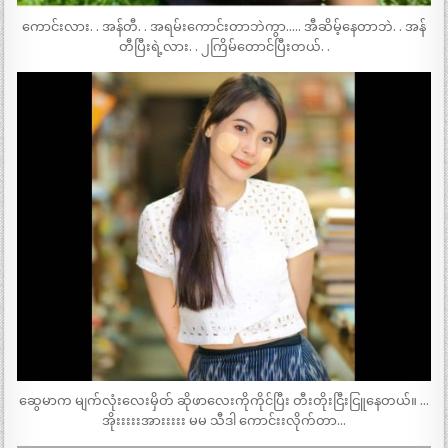
ကောင်းလား. . အန်တီ. . အရမ်းကောင်းတာဘဲကွာ….. အီဆိမ့်နေတာဘဲ. . အန်
တီပြီးရဲ့လား. . ၂ကြိမ်တောင်ပြီးတယ်. .
ဆွေမာက မျက်လုံးလေးမှိတ် ဆိုဖာလေးကိုကိုင်ပြီး တီးတိုးငြီးငြူနေတယ်။ …
အိုးးးးးအားးးးး မမ သီဒါ ကောင်းးလိုက်တာ…