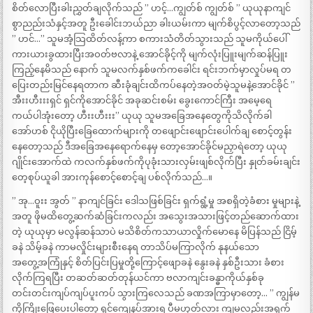
စိတ်လောပြီးခါးညွှတ်ချလိုက်သည် ” ဟင့်…ကျွတ်စ် ကျွတ်စ် ” ယုယုနာကျင်
စွာညည်းသံနှင့်အတူ ဦးခေါင်းဘယ်ညာ ခါးယမ်းကာ မျက်စိပွင့်လာတော့သည်
” ဟင်…” သူမအံ့သြထိတ်လန့်ကာ စကားသံတိတ်သွားသည် သူမကိုယ်ပေါ်
ကားယားခွထားပြီးအဝတ်ဗလာနဲ့ အောင်ခိုင့်ကို မျက်လုံးပြူးမျက်ဆန်ပြူး
ကြည့်နေမိသည် နောက် သူမလက်နှစ်ဖက်ကခေါင်း ရင်းဘက်မှာလှုပ်မရ တ
ပြေးတည်းမြင်နေရတာက ဆီးခုံချင်းထိကပ်နေတဲ့အဝတ်မဲ့သူမနဲ့အောင်ခိုင် ”
အီးးဟီးးးရှင် ရှင်ကိုအောင်ခိုင် အခုဆင်းစမ်း ခွေးကောင်ကြီး အမေ့ရေ
ကယ်ပါအုံးတော့ ဟီးးဟီးးး” ယုယု သူမအခြေအနေတွေကိုသိလိုက်ခါ
အော်ဟစ် ငိုယိုပြီးခြေထောက်များကို တဖျောင်းဖျောင်းပေါက်ချ စောင့်တွန်း
နေတော့သည် ဒီအခြေအနေရောက်နေမှ တော့အောင်ခိုင်မညှာရဲတော့ ယုယု
ဂျိုင်းအောက်ထဲ ကလက်နှစ်ဖက်ကိုပုခုံးသားလှမ်းဖျစ်လိုက်ပြီး နှုတ်ခမ်းချင်း
တေ့စုပ်ယူခါ အားကုန်စောင့်စောင့်ချ ပစ်လိုက်သည်…။
” အု…ဝူးး အွတ် ” နာကျင်ခြင်း ဒေါသဖြစ်ခြင်း ရှက်ရွံ့မှု အစရှိတဲ့ခံစား မှုများနဲ့
အတူ ဖိုမထိတွေ့ဆက်ဆံခြင်းကလည်း အသွေးအသားဖြင့်တည်ဆောက်ထား
တဲ့ ယုယုမှာ မလွန်ဆန်သာပဲ မသိစိတ်ကသာယာလှိုက်မောနေ မိပြန်သည် ငြိမ့်
ခနဲ သိမ့်ခနဲ ကာမလှိုင်းများစီးနေရ တာသိပ်မကြာလိုက် နုနယ်သော
အတွေ့အကြုံနှင့် စိတ်ပြင်းပြမှုတို့ကြောင့်ဖျောခနဲ နွေးခနဲ နှစ်ဦးသား ခံစား
လိုက်ကြရပြီး တဆတ်ဆတ်တုန်ယင်ကာ ဗလာကျင်းခန္ဓာကိုယ်နှစ်ခု
တင်းတင်းကျပ်ကျပ်ပူးကပ် သွားကြလေသည် ခဏအကြာမှာတော့… ” ကျွန်မ
ကိုကြိုးဖြေပေးပါတော့ ရှင်ကျေနပ်အားရ ပီမဟုတ်လား ကျမလည်းအရှက်