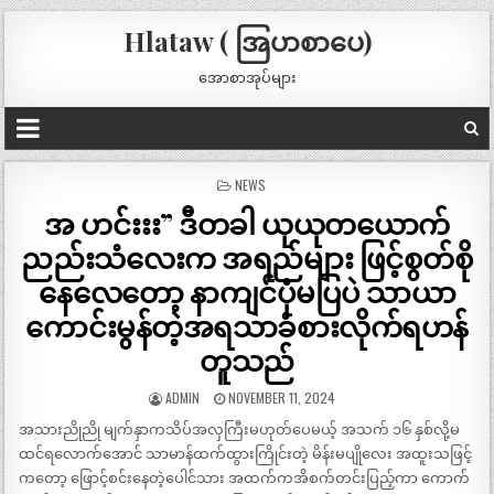
Hlataw ( အြပာစာပေ)
အောစာအုပ်များ
POSTED
NEWS
IN
အ ဟင်းးး” ဒီတခါ ယုယုတယောက်
ညည်းသံလေးက အရည်များ ဖြင့်စွတ်စို
နေလေတော့ နာကျင်ပုံမပြပဲ သာယာ
ကောင်းမွန်တဲ့အရသာခံစားလိုက်ရဟန်
တူသည်
ADMIN
NOVEMBER 11, 2024
အသားညိုညို မျက်နှာကသိပ်အလှကြီးမဟုတ်ပေမယ့် အသက် ၁၆ နှစ်လို့မ
ထင်ရလောက်အောင် သာမာန်ထက်ထွားကြိုင်းတဲ့ မိန်းမပျိုလေး အထူးသဖြင့်
ကတော့ ဖြောင့်စင်းနေတဲ့ပေါင်သား အထက်ကအိစက်တင်းပြည့်ကာ ကောက်