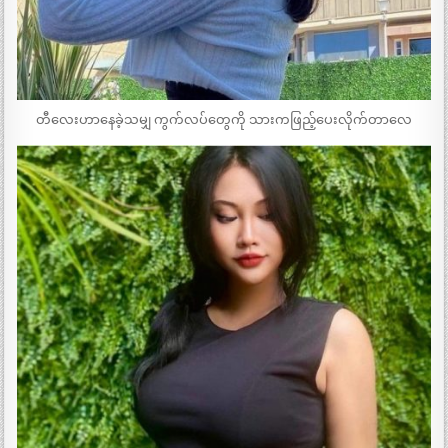
တီလေးဟာနေခဲ့သမျှ ကွက်လပ်တွေကို သားကဖြည့်ပေးလိုက်တာလေ