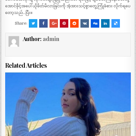
အောင်ခိုင့်အပေါ် ယိုဖိတ်မိလာခြင်းကို အံ့အားသင့်စွာတွေ့ကြုံခံစား လိုက်ရပေ
တော့သည်…ပြီး။
Share:
Author:
admin
Related Articles