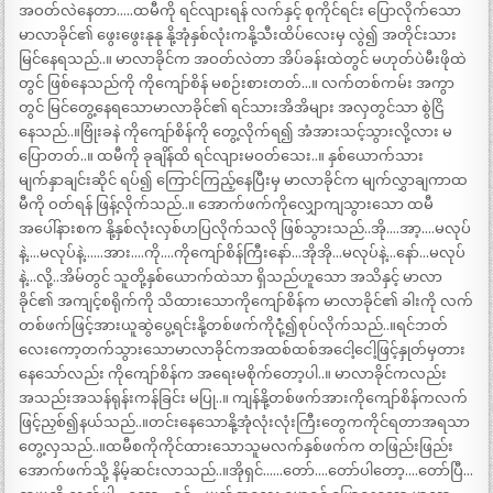
အဝတ်လဲနေတာ…..ထမီကို ရင်လျားရန် လက်နှင့် စုကိုင်ရင်း ပြောလိုက်သော
မာလာခိုင်၏ ဖွေးဖွေးနုနု နို့အုံနှစ်လုံးကနို့သီးထိပ်လေးမှ လွဲ၍ အတိုင်းသား
မြင်နေရသည်..။ မာလာခိုင်က အဝတ်လဲတာ အိပ်ခန်းထဲတွင် မဟုတ်ပဲမီးဖိုထဲ
တွင် ဖြစ်နေသည်ကို ကိုကျော်စိန် မစဉ်းစားတတ်…။ လက်တစ်ကမ်း အကွာ
တွင် မြင်တွေ့နေရသောမာလာခိုင်၏ ရင်သားအိအိများ အလှတွင်သာ စွဲငြိ
နေသည်..။ဗြုံးခနဲ ကိုကျော်စိန်ကို တွေ့လိုက်ရ၍ အံအားသင့်သွားလို့လား မ
ပြောတတ်..။ ထမီကို ခုချိန်ထိ ရင်လျားမဝတ်သေး..။ နှစ်ယောက်သား
မျက်နှာချင်းဆိုင် ရပ်၍ ကြောင်ကြည့်နေပြီးမှ မာလာခိုင်က မျက်လွှာချကာထ
မီကို ဝတ်ရန် ဖြန့်လိုက်သည်..။ အောက်ဖက်ကိုလျှောကျသွားသော ထမီ
အပေါ်နားစက နို့နှစ်လုံးလှစ်ဟပြလိုက်သလို ဖြစ်သွားသည်..အို….အာ့….မလုပ်
နဲ့….မလုပ်နဲ့……အား….ကို….ကိုကျော်စိန်ကြီးနော်…အိုအို…မလုပ်နဲ့…နော်…မလုပ်
နဲ့…လို့..အိမ်တွင် သူတို့နှစ်ယောက်ထဲသာ ရှိသည်ဟူသော အသိနှင့် မာလာ
ခိုင်၏ အကျင့်စရိုက်ကို သိထားသောကိုကျော်စိန်က မာလာခိုင်၏ ခါးကို လက်
တစ်ဖက်ဖြင့်အားယူဆွဲပွေ့ရင်းနို့တစ်ဖက်ကိုငုံံ့၍စုပ်လိုက်သည်..။ရင်ဘတ်
လေးကော့တက်သွားသောမာလာခိုင်ကအထစ်ထစ်အငေါ့ငေါ့ဖြင့်နှုတ်မှတား
နေသော်လည်း ကိုကျော်စိန်က အရေးမစိုက်တော့ပါ..။ မာလာခိုင်ကလည်း
အသည်းအသန်ရုန်းကန်ခြင်း မပြု..။ ကျန်နို့တစ်ဖက်အားကိုကျော်စိန်ကလက်
ဖြင့်ညှစ်၍နယ်သည်..။တင်းနေသောနို့အုံလုံးလုံးကြီးတွေကကိုင်ရတာအရသာ
တွေ့လှသည်..။ထမီစကိုကိုင်ထားသောသူမလက်နှစ်ဖက်က တဖြည်းဖြည်း
အောက်ဖက်သို့ နိမ့်ဆင်းလာသည်..။အိုရှင်……တော်….တော်ပါတော့….တော်ပြီ…