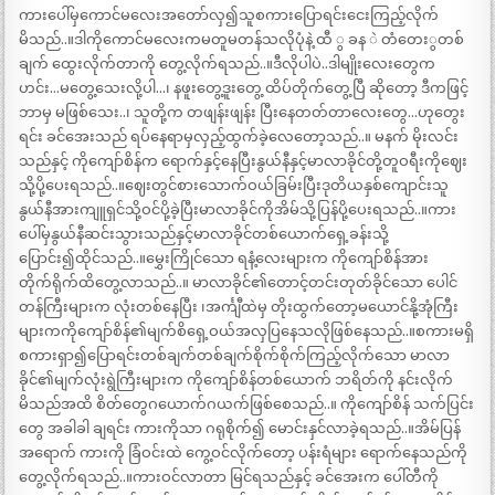
ကားပေါ်မှကောင်မလေးအတော်လှ၍သူစကားပြောရင်းငေးကြည့်လိုက်
မိသည်..။ဒါကိုကောင်မလေးကမတူမတန်သလိုပုံနဲ့ ထီ ွ ခန ဲ တံတေးွတစ်
ချက် ထွေးလိုက်တာကို တွေ့လိုက်ရသည်..။ဒီလိုပါပဲ..ဒါမျိုးလေးတွေက
ဟင်း…မတွေ့သေးလို့ပါ…၊ နဖူးတွေ့ဒူးတွေ့ ထိပ်တိုက်တွေ့ပြီ ဆိုတော့ ဒီကဖြင့်
ဘာမှ မဖြစ်သေး..၊ သူတို့က တဖျန်းဖျန်း ပြီးနေတတ်တာလေးတွေ…ဟုတွေး
ရင်း ခင်အေးသည် ရပ်နေရာမှလှည့်ထွက်ခဲ့လေတော့သည်..။ မနက် မိုးလင်း
သည်နှင့် ကိုကျော်စိန်က ရောက်နှင့်နေပြီးနွယ်နီနှင့်မာလာခိုင်တို့တူဝရီးကိုဈေး
သို့ပို့ပေးရသည်..။ဈေးတွင်စားသောက်ဝယ်ခြမ်းပြီးဒုတိယနှစ်ကျောင်းသူ
နွယ်နီအားကျူရှင်သို့ဝင်ပို့ခဲ့ပြီးမာလာခိုင်ကိုအိမ်သို့ပြန်ပို့ပေးရသည်..။ကား
ပေါ်မှနွယ်နီဆင်းသွားသည်နှင့်မာလာခိုင်တစ်ယောက်ရှေ့ခန်းသို့
ပြောင်း၍ထိုင်သည်..။မွှေးကြိုင်သော ရနံ့လေးများက ကိုကျော်စိန်အား
တိုက်ရိုက်ထိတွေ့လာသည်..။ မာလာခိုင်၏တောင့်တင်းတုတ်ခိုင်သော ပေါင်
တန်ကြီးများက လုံးတစ်နေပြီး ၊အင်္ကျီထဲမှ တိုးထွက်တော့မယောင်နို့အုံကြီး
များကကိုကျော်စိန်၏မျက်စိရှေ့ဝယ်အလှပြနေသလိုဖြစ်နေသည်..။စကားမရှိ
စကားရှာ၍ပြောရင်းတစ်ချက်တစ်ချက်စိုက်စိုက်ကြည့်လိုက်သော မာလာ
ခိုင်၏မျက်လုံးရွဲကြီးများက ကိုကျော်စိန်တစ်ယောက် ဘရိတ်ကို နင်းလိုက်
မိသည်အထိ စိတ်တွေဂယောက်ဂယက်ဖြစ်စေသည်..။ ကိုကျော်စိန် သက်ပြင်း
တွေ အခါခါ ချရင်း ကားကိုသာ ဂရုစိုက်၍ မောင်းနှင်လာခဲ့ရသည်..။အိမ်ပြန်
အရောက် ကားကို ခြံဝင်းထဲ ကွေ့ဝင်လိုက်တော့ ပန်းရံများ ရောက်နေသည်ကို
တွေ့လိုက်ရသည်..။ကားဝင်လာတာ မြင်ရသည်နှင့် ခင်အေးက ပေါ်တီကို