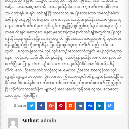
တော့သည်..။ ဗြစ်……..ဘွတ်……ပလွတ်…….ဖွတ်…..ဗြစ်……အား…….အင်း……
အင့်………အ..အမေ့အား.အိ…..အ….နွယ်နီခါးလေးကော့တက်ကာခေါင်လေး
ဘယ်ညာရမ်းခါရင်း တစ်ချီ ပြီးသွားသည်..။မပြီးသေးသော ကိုကျော်စိန်က
အရှိန်ကို လျှော့၍ တစ်ချက်ချင်း ဆောင့်ပေးသည်..။ နွယ်နီအာသာပြေသေးပုံ
မရ..။ စောက်ပတ်ထဲမှတလှုပ်လှုပ်တရွရွဖြင့်ဖျစ်ညှစ်ဆုပ်နယ်ပေးနေသလို..။
တစ်ချက်ချင်းဆောင့်ပေးနေရာမှခဏအကြာနောက်တစ်ချီအတွက်အပြီးလိုး
ရန်အိုင်ထွန်းရွှဲနစ်နေပြီးချော်ချွတ်ချွတ် ဖြစ်နေသော အရည်များကို သုတ်ပေး
ရန် ရည်ရွယ်၍ ကိုကျော်စိန် ဖြေးဖြေးချင်းဆွဲထုတ်လိုက်သည်..။ အိုး….မ
ထုတ်…..မထုတ်နဲ့လေလုပ်လုပ်လုပ်လေဦးလေးကလဲကျွတ်..ပြောလိုက်ရတာ
နော်…..ဟင့်ဟင့်…..လိုးပါ့မယ်..နွယ်နီရဲ့…တော်ကြာနွယ်နီလေးကသာ နာတယ်
တော်ပြီ မပြောနဲ့…အံမာ….ဦးလေးကလား…နွယ်နီခံနိုင်အောင်ခံမယ်….စိန်
လိုက်..လေ…ဦးလေးတစ်ညလုံးလိုးပေးမလား..ဦးလေး အားကုန်သာ လုပ်…
ကွဲချင် ကွဲသွားပလေ့စေ…ဦးလေးဟာကြီးသာမထုတ်ပစ်နဲ့….နွယ်နီအောင့်ပြီးခံ
နိုင်အောင်ခံမယ်နှစ်ယောက်သားတစ်ယောက်မျက်နှာတစ်ယောက်ကြည့်ရင်း
ပြုံးလိုက်ကြကာနွယ်နီက မျက်လုံးလေးနှစ်လုံးကိုမှိတ်ချလိုက်ပါလေတော့
သတည်း…. ပြီးပါပြီ။
Share:
Author:
admin