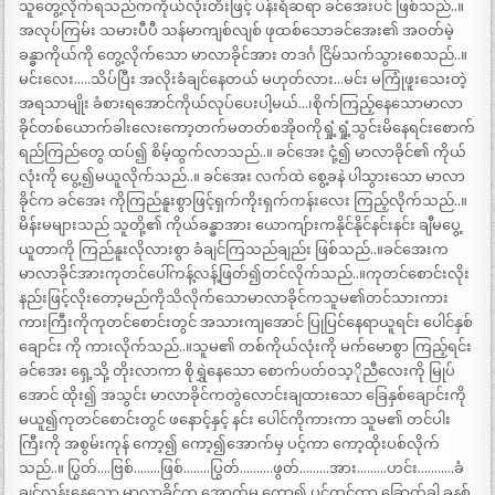
သူတွေ့လိုက်ရသည်ကကိုယ်လုံးတီးဖြင့် ပန်းရံဆရာ ခင်အေးပင် ဖြစ်သည်..။
အလုပ်ကြမ်း သမားပီပီ သန်မာကျစ်လျစ် ဖုထစ်သောခင်အေး၏ အဝတ်မဲ့
ခန္ဓာကိုယ်ကို တွေ့လိုက်သော မာလာခိုင်အား တဒင်္ဂ ငြိမ်သက်သွားစေသည်..။
မင်းလေး…..သိပ်ပြီး အလိုးခံချင်နေတယ် မဟုတ်လား…မင်း မကြုံဖူးသေးတဲ့
အရသာမျိုး ခံစားရအောင်ကိုယ်လုပ်ပေးပါ့မယ်…၊စိုက်ကြည့်နေသောမာလာ
ခိုင်တစ်ယောက်ခါးလေးကော့တက်မတတ်စအိုဝကိုရှုံ့ရှုံ့သွင်းမိနေရင်းစောက်
ရည်ကြည်တွေ ထပ်၍ စိမ့်ထွက်လာသည်..။ ခင်အေး ငုံ့၍ မာလာခိုင်၏ ကိုယ်
လုံးကို ပွေ့၍မယူလိုက်သည်..။ ခင်အေး လက်ထဲ စွေ့ခနဲ ပါသွားသော မာလာ
ခိုင်က ခင်အေး ကိုကြည်နူးစွာဖြင့်ရှက်ကိုးရှက်ကန်းလေး ကြည့်လိုက်သည်..။
မိန်းမများသည် သူတို့၏ ကိုယ်ခန္ဓာအား ယောကျ်ားကနိုင်နိုင်နင်းနင်း ချီမပွေ့
ယူတာကို ကြည်နူးလိုလားစွာ ခံချင်ကြသည်ချည်း ဖြစ်သည်..။ခင်အေးက
မာလာခိုင်အားကုတင်ပေါ်ကန့်လန့်ဖြတ်၍တင်လိုက်သည်..။ကုတင်စောင်းလိုး
နည်းဖြင့်လိုးတော့မည်ကိုသိလိုက်သောမာလာခိုင်ကသူမ၏တင်သားကား
ကားကြီးကိုကုတင်စောင်းတွင် အသားကျအောင် ပြုပြင်နေရာယူရင်း ပေါင်နှစ်
ချောင်း ကို ကားလိုက်သည်..။သူမ၏ တစ်ကိုယ်လုံးကို မက်မောစွာ ကြည့်ရင်း
ခင်အေး ရှေ့သို့ တိုးလာကာ စိုရွှဲနေသော စောက်ပတ်ဝသ့ိုညီလေးကို မြုပ်
အောင် ထိုး၍ အသွင်း မာလာခိုင်ကတွဲလောင်းချထားသော ခြေနှစ်ချောင်းကို
မယူ၍ကုတင်စောင်းတွင် ဖနောင့်နှင့် နင်း ပေါင်ကိုကားကာ သူမ၏ တင်ပါး
ကြီးကို အစွမ်းကုန် ကော့၍ ကော့၍အောက်မှ ပင့်ကာ ကော့ထိုးပစ်လိုက်
သည်..။ ပြွတ်….ဗြစ်……..ဖြစ်……..ပြွတ်……….ဖွတ်………အား………ဟင်း………..ခံ
ချင်လွန်းနေသော မာလာခိုင်က အောက်မှ ကော့၍ ပင့်တင်ကာ ခြောက်ခါ ခုနစ်