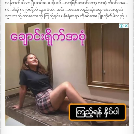
သန်ဘက်ခါလာပြီးဆင်းပေးပါ့မယ်….လာဖြစ်အောင်တော့ လာခဲ့ ကိုခင်အေး…
ကဲ..ဒါဆို ကျုပ်တို့လဲ သွားမယ်…အင်း…..စကားလည်းဆုံးရော မောင်းထွက်
သွားသည့် ကားလေးကို ကြည့်ရင်း ပန်းရံဆရာ ကိုခင်အေးပြုံးလိုက်မိသည်..။