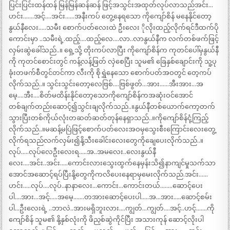
ပြင်းပြင်းထန်ထန် မြန်မြန်ဆန်ဆန် ဖြင့်အသွင်းအထုတ်လုပ်လာသည်အင်း…
ဟင်း…….အင့်….အင်း……အနီးကပ် တွေ့နေရသော ကိုကျော်စိန် မနေနိုင်တော့
နွယ်နီလေး…..သမီး စောက်ပတ်လေးထဲ ဦးလေး ိုလိုးထည့်လိုက်ရင်ဒီထက်ပို
ကောင်းမှာ ..သမီးရဲ့.ထည့်….ထည့်လေ….လာ..လာနွယ်နီက လက်တစ်ဖက်ဖြင့်
လှမ်းဆွဲခေါ်သည်..။ ရှေ့သို့ တိုးကပ်လာပြီး ကိုကျော်စိန်က ကုတင်ပေါ်မှနွယ်နီ
ကို ကုတင်စောင်းတွင် ကန့်လန့်ဖြတ် လှဲစေပြီး သူမ၏ ခြေနှစ်ချောင်းကို သူ့ပု
ခုံးတဖက်စီတွင်တင်ကာ လီးကို စိုရွှဲနေသော စောက်ပတ်အဝတွင် တေ့ကပ်
လိုက်သည်..။ သွင်းသွင်းတော့လေဗြစ်….ဗြစ်ဖွတ်…အား……အီးအား…အ
မေ့….အီး….စိတ်မထိန်းနိုင်တော့သောကိုကျော်စိန်ကအဆုံးဝင်အောင်
တစ်ချက်တည်းဆောင့်၍သွင်းချလိုက်သည်..။နွယ်နီတစ်ယောက်ကော့တက်
သွားပြီးတစ်ကိုယ်လုံးတဆတ်ဆတ်တုန်နေရှာသည်..။ကိုကျော်စိန်ငုံ့ကြည့်
လိုက်သည်..။မဆန့်မပြဲဖြင့်စောက်ပတ်လေးအဝမှသွေးစီးကြောင်းလေးတွေ့
လိုက်ရသည်လက်လှမ်း၍နို့သီးခေါင်းလေးတွေကိုချေပေးလိုက်သည်..။
လုပ်…..လုပ်လေဦးလေးရ…..အ..အမလေး..လေးနွယ်နီ
လေး….အင်း..အင်း…..ကောင်းလားသွေးထွက်နေမှန်းသိ၍နာကျင်မှုသက်သာ
အောင်အဆောင့်ရပ်ပြီးနို့တွေကိုကလိပေးနေရာမှမေးလိုက်သည်.အင်း……
ဟင်း…..လုပ်….လုပ်..နာနာလေး…ကောင်း…ကောင်းတယ်……..ဆောင့်ပေး
ပါ….အား…အင့်…..အမေ့…….တအားဆောင့်ပေးပါ…..အ…အား…..ဆောင့်စမ်း
ပါ…ဦးလေးရဲ့ ..ဘာလဲ..အားမရှိဘူးလား….ကျွတ်…ကျွတ်….အင့်..ဟင့်…….ကို
ကျော်စိန် သူမ၏ နို့နှစ်လုံးကို ဖိညှစ်ဆွဲကိုင်ပြီး အသားကုန် ဆောင့်လိုးပါ