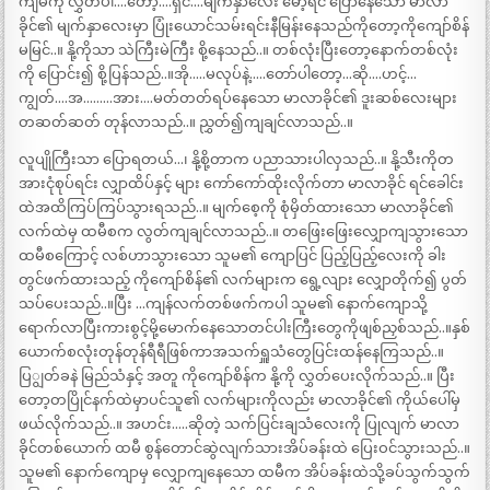
ကျမကို လွှတ်ပါ….တော့….ရှင်….မျက်နှာလေး မော့ရင် ပြောနေသော မာလာ
ခိုင်၏ မျက်နှာလေးမှာ ပြုံးယောင်သမ်းရင်းနီမြန်းနေသည်ကိုတော့ကိုကျော်စိန်
မမြင်..။ နို့ကိုသာ သဲကြီးမဲကြီး စို့နေသည်..။ တစ်လုံးပြီးတော့နောက်တစ်လုံး
ကို ပြောင်း၍ စို့ပြန်သည်..။အို…..မလုပ်နဲ့…..တော်ပါတော့…ဆို….ဟင့်…
ကျွတ်….အ………အား….မတ်တတ်ရပ်နေသော မာလာခိုင်၏ ဒူးဆစ်လေးများ
တဆတ်ဆတ် တုန်လာသည်..။ ညွှတ်၍ကျချင်လာသည်..။
လူပျိုကြီးသာ ပြောရတယ်…၊ နို့စို့တာက ပညာသားပါလှသည်..။ နို့သီးကိုတ
အားငုံစုပ်ရင်း လျှာထိပ်နှင့် များ ကော်ကော်ထိုးလိုက်တာ မာလာခိုင် ရင်ခေါင်း
ထဲအထိကြပ်ကြပ်သွားရသည်..။ မျက်စေ့ကို စုံမှိတ်ထားသော မာလာခိုင်၏
လက်ထဲမှ ထမီစက လွတ်ကျချင်လာသည်..။ တဖြေးဖြေးလျှောကျသွားသော
ထမီစကြောင့် လစ်ဟာသွားသော သူမ၏ ကျောပြင် ပြည့်ပြည့်လေးကို ခါး
တွင်ဖက်ထားသည့် ကိုကျော်စိန်၏ လက်များက ရွေ့လျား လျှောတိုက်၍ ပွတ်
သပ်ပေးသည်..။ပြီး …ကျန်လက်တစ်ဖက်ကပါ သူမ၏ နောက်ကျောသို့
ရောက်လာပြီးကားစွင့်မို့မောက်နေသောတင်ပါးကြီးတွေကိုဖျစ်ညှစ်သည်..။နှစ်
ယောက်စလုံးတုန်တုန်ရီရီဖြစ်ကာအသက်ရှူသံတွေပြင်းထန်နေကြသည်..။
ပြျွတ်ခနဲ မြည်သံနှင့် အတူ ကိုကျော်စိန်က နို့ကို လွှတ်ပေးလိုက်သည်..။ ပြီး
တော့တပြိုင်နက်ထဲမှာပင်သူ၏ လက်များကိုလည်း မာလာခိုင်၏ ကိုယ်ပေါ်မှ
ဖယ်လိုက်သည်..။ အဟင်း…..ဆိုတဲ့ သက်ပြင်းချသံလေးကို ပြုလျက် မာလာ
ခိုင်တစ်ယောက် ထမီ စွန်တောင်ဆွဲလျက်သားအိပ်ခန်းထဲ ပြေးဝင်သွားသည်..။
သူမ၏ နောက်ကျောမှ လျှောကျနေသော ထမီက အိပ်ခန်းထဲသို့ခပ်သွက်သွက်