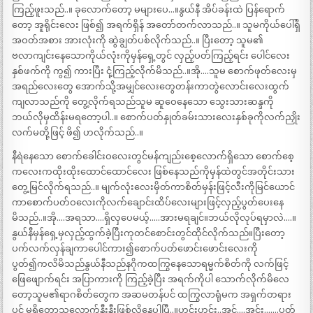
ကြည့်ဖူးသည်..။ ခုလောက်တော့ မများပေ…။နွယ်နီ အိပ်ခန်းထဲ ပြန်ရောက်
တော့ အူရိုင်းလေး ဖြစ်၍ အရက်ရှိန် အတော်တက်လာသည်..။ သူမကိုယ်ပေါ်ရှိ
အဝတ်အစား အားလုံးကို ဆွဲချွတ်ပစ်လိုက်သည်..။ ပြီးတော့ သူမ၏
ဗလာကျင်းနေသောကိုယ်လုံးကိုမှန်ရှေ့တွင် လှည့်ပတ်ကြည့်ရင်း ပေါင်လေး
နှစ်ဖက်ကို ကွ၍ ကားပြီး ငုံ့ကြည့်လိုက်မိသည်..။အို….သူမ စောက်ဖုတ်လေးမှ
အရည်လေးတွေ အောက်သို့အမျှင်လေးတွေတန်းကာတွဲလောင်းလေးထွက်
ကျလာသည်ကို တွေ့လိုက်ရသည်သူမ ဆူဝေနေသော သွေးသားဆန္ဒကို
ဘယ်လိုမှထိန်းမရတော့ပါ..။ စောက်ပတ်နှုတ်ခမ်းသားလေးနှစ်ခုကိုလက်ညှိုး
လက်မတို့ဖြင့် ဖိ၍ ဟလိုက်သည်..။
နီရဲနေသော စောက်ခေါင်းဝလေးတွင်မန်ကျည်းစေ့လောက်ရှိသော စောက်စေ့
ကလေးကထိုးထိုးထောင်ထောင်လေး ဖြစ်နေသည်ကိုမှန်ထဲတွင်အတိုင်းသား
တွေ့မြင်လိုက်ရသည်..။ မျက်လုံးလေးမှိတ်ကာစိတ်မှန်းဖြင့်လီးကိုမြင်ယောင်
ကာစောက်ပတ်ဝလေးကိုလက်ချောင်းထိပ်လေးများဖြင့်လှည့်ပွတ်ပေးနေ
မိသည်..။အို….အရသာ….ရှိလှပေမယ့်…..အားမရချင်။ဘယ်လိုလုပ်ရမှာလဲ….။
နွယ်နီမှန်ရှေ့မှလှည့်ထွက်ခဲ့ပြီးကုတင်စောင်းတွင်ထိုင်လိုက်သည်။ပြီးတော့
ပက်လက်လှန်ချကာပေါင်ကား၍စောက်ပတ်ဖောင်းဖောင်းလေးကို
ပွတ်၍ကလိမိသည်နွယ်နီသည်နဂိုကထကြွနေသောရမ္မက်စိတ်ကို လက်ဖြင့်
ဖြေဖျောက်ရင်း အပြာကားကို ကြည့်ခဲ့ပြီး အရက်ကိုပါ သောက်လိုက်မိလေ
တော့သူမ၏ရာဂစိတ်တွေက အဆမတန်ပင် ထကြွလာရုံမက အရှက်တရား
ပင် မရှိတော့သလောက်နီးနီးဖြစ်လို့နေပါပြီ..။ဟင်းဟင်း..အင့်….အင်း…….ပွတ်