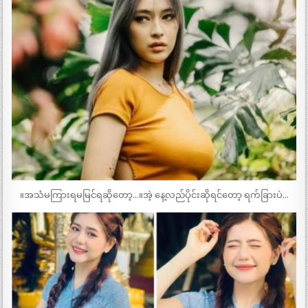
။အသံမကြားရမမြင်ရဆိုတော့…။အဲ့ နေ့လည်ပိုင်းဆိုရင်တော့ ရက်ခြားပဲ…