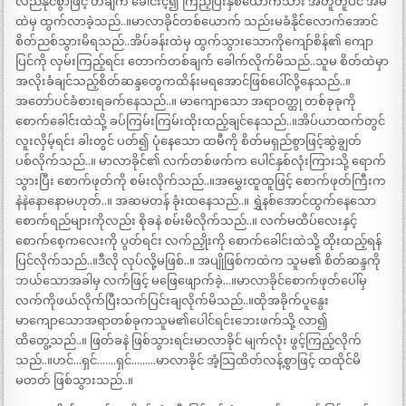
လည်နိုင်စွာဖြင့် တချက် ခေါင်းငဲ့၍ ကြည့်ပြီးနှစ်ယောက်သား အတူတူပင် အိမ်
ထဲမှ ထွက်လာခဲ့သည်..။မာလာခိုင်တစ်ယောက် သည်းမခံနိုင်လောက်အောင်
စိတ်ညစ်သွားမိရသည်..အိပ်ခန်းထဲမှ ထွက်သွားသောကိုကျော်စိန်၏ ကျော
ပြင်ကို လှမ်းကြည့်ရင်း တောက်တစ်ချက် ခေါက်လိုက်မိသည်..သူမ စိတ်ထဲမှာ
အလိုးခံချင်သည့်စိတ်ဆန္ဒတွေကထိန်းမရအောင်ဖြစ်ပေါ်လို့နေသည်..။
အတော်ပင်ခံစားရခက်နေသည်..။ မာကျောသော အရာဝတ္ထု တစ်ခုခုကို
စောက်ခေါင်းထဲသို့ ခပ်ကြမ်းကြမ်းထိုးထည့်ချင်နေသည်..။အိပ်ယာထက်တွင်
လူးလှိမ့်ရင်း ခါးတွင် ပတ်၍ ပုံနေသော ထမီကို စိတ်မရှည်စွာဖြင့်ဆွဲချွတ်
ပစ်လိုက်သည်..။ မာလာခိုင်၏ လက်တစ်ဖက်က ပေါင်နှစ်လုံးကြားသို့ ရောက်
သွားပြီး စောက်ဖုတ်ကို စမ်းလိုက်သည်..။အမွှေးထူထူဖြင့် စောက်ဖုတ်ကြီးက
နဲနဲနောနောမဟုတ်..။ အဆမတန် ခုံးထနေသည်..။ ရွှဲနစ်အောင်ထွက်နေသော
စောက်ရည်များကိုလည်း စိုခနဲ စမ်းမိလိုက်သည်..။ လက်မထိပ်လေးနှင့်
စောက်စေ့ကလေးကို ပွတ်ရင်း လက်ညှိုးကို စောက်ခေါင်းထဲသို့ ထိုးထည့်ရန်
ပြင်လိုက်သည်..။ဒီလို လုပ်လို့မဖြစ်..။ အပျိုဖြစ်ကထဲက သူမ၏ စိတ်ဆန္ဒကို
ဘယ်သောအခါမှ လက်ဖြင့် မဖြေဖျောက်ခဲ့…။မာလာခိုင်စောက်ဖုတ်ပေါ်မှ
လက်ကိုဖယ်လိုက်ပြီးသက်ပြင်းချလိုက်မိသည်..။ထိုအခိုက်ပူနွေး
မာကျောသောအရာတစ်ခုကသူမ၏ပေါင်ရင်းဘေးဖက်သို့ လာ၍
ထိတွေ့သည်..။ ဖြတ်ခနဲ ဖြစ်သွားရင်းမာလာခိုင် မျက်လုံး ဖွင့်ကြည့်လိုက်
သည်..။ဟင်…ရှင်…….ရှင်………မာလာခိုင် အံ့သြထိတ်လန့်စွာဖြင့် ထထိုင်မိ
မတတ် ဖြစ်သွားသည်..။