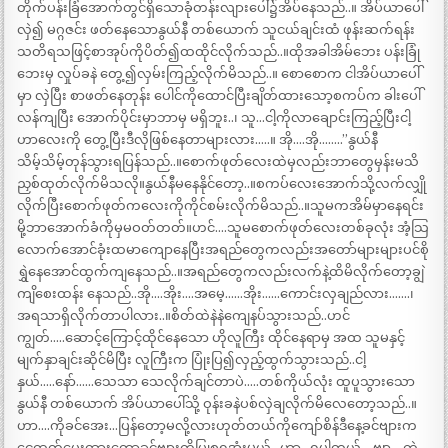
တိုက်ပန်းခြံအောက်တွင်ရှိသောခုံတန်းလျားပေါ်၌အိပ်နေသည်..။ အိပ်ယာပေါ်
လှဲ၍ မဂ္ဂဇင်း ဖတ်နေသောနွယ်နီ တစ်ယောက် သူငယ်ချင်းထံ ဖုန်းဆက်ရန်း
သတိရသဖြင့်စာအုပ်ကိုပိတ်၍ထထိုင်လိုက်သည်..။ထိုအခါအိမ်ဘေး ပန်းခြုံ
ဘေးမှ လှုပ်ခနဲ တွေ့၍လှမ်းကြည့်လိုက်မိသည်..။ စောစောက ငါအိပ်ယာပေါ်
မှာ လှဲပြီး စာဖတ်နေတုန်း ပေါင်ကိုထောင်ပြီးချိတ်ထားသော့စကပ်က ခါးပေါ်
လန်ကျပြီး အောက်ပိုင်းမှာဘာမှ မရှိဘူး..၊ သူ…ငါ့ကိုလာချောင်းကြည့်ပြီးငါ့
ဟာလေးကို တွေ့ပြီးဒီလိုဖြစ်နေတာများလား…..။ အို….အို……..”နွယ်နီ
သိမ့်သိမ့်တုန်သွားရပြန်သည်..။စောက်ဖုတ်လေးထဲမှလည်းဘာတွေမှန်းမသိ
ညှစ်ထုတ်လိုက်မိသလို။နွယ်နီမနေနိုင်တော့..။စကပ်လေးအောက်သို့လက်လျှို
လိုက်ပြီးစောက်ဖုတ်ကလေးကိုကိုင်စမ်းလိုက်မိသည်..။သူမကအိမ်မှာနေရင်း
မို့ဘာအောက်ခံကိုမှမဝတ်တတ်။ဟင်….သူမစောက်ဖုတ်လေးတစ်ခုလုံး အံ့သြ
လောက်အောင်ခုံးထမာကျောနေပြီးအရည်တွေကလည်းအတော်များများပင်စို
ရွှဲနေအောင်ထွက်ကျနေသည်..။အရည်တွေကလည်းလက်နဲ့ထိမိလိုက်တော့ချွဲ
ကျိစေးထန်း နေသည်..အို….အိုး….အမေ့……အိုး……ကောင်းလှချည်လား…….၊
အရသာရှိလိုက်တာပါလား..။စိတ်ထဲနဲနဲကျေနပ်သွားသည်..ဟင်
ကျွတ်…..ဆောင့်ကြောင့်ထိုင်နေသော ဟိုလူကြီး ထိုင်နေရာမှ အထ သူမနှင့်
မျက်နှာချင်းဆိုင်မိပြီး လူကြီးက ပြုံးပြ၍လှည့်ထွက်သွားသည်..ငါ့
နှယ်…..နော်……သေသာ သေလိုက်ချင်တာပဲ…..တစ်ကိုယ်လုံး ထူပူသွားသော
နွယ်နီ တစ်ယောက် အိပ်ယာပေါ်သို့ ဝုန်းခနဲပစ်လှဲချလိုက်မိလေတော့သည်..။
ဟာ….ကိုခင်အေး…ပြန်တော့မလို့လားဟုတ်တယ်ကိုကျော်စိန်ဒီနေ့ခင်ဗျားက
ငွေထုတ်ပေးထားတော့ခင်ဗျားကိုပြုစုရအုံးမယ်…ဟာ…ရပါတယ်….ဗျာ….ကဲ…