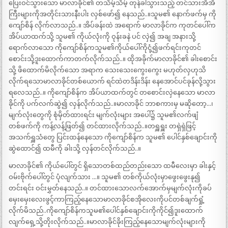
ပြေးဝင်သွားသော မာလာခိုင်၏ တသိမ့်သိမ့် တုန်ခါသွားသည့် တင်သားအိအိ
ကြီးများကိုအတိုင်းသားနီးပါး လှစ်ဖော်၍ နေသည်..။သူမ၏ နောက်ဖက်မှ ကို
ကျော်စိန် လိုက်လာသည်..။ အိပ်ခန်းထဲ အရောက် မာလာခိုင်က ကုတင်ပေါ်က
အိပ်ယာထက်သို့ သူမ၏ ကိုယ်လုံးကို ဝုန်းခနဲ ပင် လှဲ၍ အချ အနားသို့
ရောက်လာသော ကိုကျော်စိန်ကသူမ၏ကိုယ်ပေါ်ကိုငုံ့၍ဖက်ရင်းကုတင်
စောင်းသို့ဒူးထောက်ကာတက်လိုက်သည်..။ ထိုအခိုက်မာလာခိုင်၏ ခါးစောင်း
သို့ ဖိထောက်မိလိုက်သော အရာက သေးသေးကွေးကွေး မဟုတ်လှဟုသိ
လိုက်ရသောမာလာခိုင်တစ်ယောက် ရင်ထဲတဒိန်းဒိန်း နေအောင်ပင်ခုန်လို့သွား
ရလေသည်..။ ကိုကျော်စိန်က အိပ်ယာထက်တွင် တစောင်းလှဲနေသော မာလာ
ခိုင်ကို ပက်လက်ဆွဲ၍ လှန်လိုက်သည်..။မာလာခိုင် ဘာစကားမှ မဆိုတော့…၊
မျက်လုံးတွေကို စုံမှိတ်ထားရင်း မျက်လုံးများ အပေါ်၌ သူမ၏လက်ဖျံ
တစ်ဖက်ကို ကန့်လန့်ဖြတ်၍ တင်ထားလိုက်သည်..။တရှူရှူး တရှဲရှဲဖြင့်
အသက်ရှူသံတွေ ပြင်းထန်နေသော ကိုကျော်စိန်က သူမ၏ ပေါင်နှစ်ချောင်းကို
ဆွဲထောင်၍ ထမီကို ခါးသို့ လှန်တင်လိုက်သည်..။
မာလာခိုင်၏ ကိုယ်ပေါ်တွင် ရှိသောတစ်ထည်တည်းသော ထမီလေးမှာ ခါးနှင့်
ဝမ်းဗိုက်ပေါ်တွင် ပုံလျက်သား …။ သူမ၏ တစ်ကိုယ်လုံးမှာဖွေးဖွေးနု၍
တင်းရင်း ဝင်းမွှတ်နေသည်..။ တင်ထားသောလက်အောက်မှမျက်လုံးကိုခပ်
မှေးမှေးလေးဖွင့်ကာကြည့်နေသောမာလာခိုင်စအိုလေးကိုပင်တစ်ချက်ရှုံ့
လိုက်မိသည်..ကိုကျော်စိန်ကသူမ၏ပေါင်နှစ်ချောင်းကိုကိုင်၍ဒူးထောက်
လျက်ရှေ့သို့တိုးလိုက်သည်..။မာလာခိုင်ခိုးကြည့်နေသောမျက်လုံးများကို