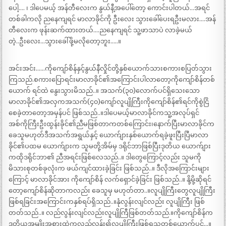
ပေါ့…. ၊ ဒါပေမယ့် အန်တီလေးက နွယ်နီ့အပေါ်တော့ ကောင်းပါတယ်…အရင်
တစ်ခါကလို ညနေကျရင် မာလာခိုင်ကို ဦးလေး သွားခေါ်ပေးရဦးမလား….အန်
တီလေးက ဖုန်းဆက်ထားတယ်….ညနေကျရင် သူ့ဖာသာပဲ လာခဲ့မယ်
တဲ့..ဦးလေး…သွားခေါ်ဖို့မလိုတော့ဘူး…..။
အင်းအင်း……ကိုကျော်စိန်နှင့်နွယ်နီလှိုင်တို့နှစ်ယောက်သားစကားစပြတ်သွား
ကြသည်.စကားပြောရင်းမာလာခိုင်၏အကြောင်းပါလာတော့ကိုကျော်စိန်တစ်
ယောက် ရင်ထဲ နွေးသွားမိသည်..။ အသက်(၃၀)လောက်ပင်ရှိသေးသော
မာလာခိုင်၏အလှကအသက်(၄၀)ကျော်လူပျိုကြီးကိုကျော်စိန်၏ရင်ကိုစွဲငြိ
စေခဲ့တာတော့အမှန်ပင် ဖြစ်သည်..။ဒါပေမယ့်မာလာခိုင်ကသူ့အလုပ်ရှင်
အစ်ကိုကြီးဦးထွန်းခိုင်၏ညီမဖြစ်တာကတစ်ကြောင်း၊နောက်ပြီးမာလာခိုင်က
ခေသူမဟုတ်ဒီအသက်အရွယ်နှင့် ယောက်ျားနှစ်ယောက်ရခဲ့ဖူးပြီးပြီမာလာ
ခိုင်၏ပထမ ယောက်ျားက သူမတို့အိမ်မှ ဒရိုင်ဘာဖြစ်ပြီးဒုတိယ ယောက်ျား
ကထိုဒရိုင်ဘာ၏ ညီအရင်းဖြစ်လေသည်..။ ဒါတွေကြောင့်လည်း သူမကို
မိသားစုတစ်ခုလုံးက ဖယ်ကျင်ထားခဲ့ခြင်း ဖြစ်သည်..။ ဒီလိုအကြောင်းများ
ကြောင့် မာလာခိုင်အား ကိုကျော်စိန် လက်ရှောင်ခဲ့ခြင်း ဖြစ်သည်..။ နို့မို့ဆိုရင်
တော့ကျော်စိန်ဆိုတာကလည်း ခေသူမှ မဟုတ်တာ..။လူပျိုကြီးတွေလူပျိုကြီး
ဖြစ်ရခြင်းအကြောင်းကနှစ်ရပ်ရှိသည်..။နုံလွန်းလျင်လည်း လူပျိုကြီး ဖြစ်
တတ်သည်..။ လည်လွန်းလျင်လည်းလူပျိုကြီဖြစ်တတ်သည်.။ကိုကျော်စိန်က
ဒုတိယအမျိုးအစားထဲကလည်လွန်း၍လူပျိုကြီးဖြစ်ရသူတစ်ယောက်ပင်…။