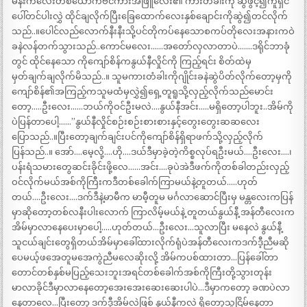
မိန်းကလေးတစ်ယောက်ဗင်ကားအဖြူလေး၏ ကားတံခါးကို ဆွဲဖွင့်၍ကူရှင်
ပေါ်တင်ပါးလွှဲ ထိုင်ချလိုက်ပြီးခြေထောက်လေးနှစ်ချောင်းကိုဆွဲ၍တင်လိုက်
သည်..။ပေါင်လည်လောက်နီးနီးသို့ပင်တိုကပ်နေသောစကပ်တိုလေးအနားကဝဲ
ခနဲလန်တက်သွားသည်..ကောင်မလေး……အတော်လှလာတာပဲ…….ဒရိုင်ဘာခုံ
တွင် ထိုင်နေသော ကိုကျော်စိန်ကနွယ်နီလှိုင်ကို ကြည့်ရင်း စိတ်ထဲမှ
မှတ်ချက်ချလိုက်မိသည်..။ သူမကားတံခါးကိုဂျိုင်းခနဲဆွဲပိတ်လိုက်တော့မှကို
ကျော်စိန်၏အကြည့်ကသူမထံမှလွှဲ၍ရှေ့တူရူသို့လှည့်လိုက်သည်မောင်း
တော့…..ဦးလေး……ဘယ်ကိုဝင်ဦးမလဲ….နွယ်နီအင်း…..မရှိတော့ပါဘူး..အိမ်ကို
ပဲပြန်တာပေါ့……”နွယ်နီလှိုင်စဉ်းစဉ်းစားစားနှင့်တွေးတွေးဆဆလေး
ပြောသည်..။ပြီးတော့ချက်ချင်းပင်ကိုကျော်စိန်ရှိရာဖက်သို့လှည့်လိုက်
ပြန်သည်..။ အော်….မေ့လို့….ဟို….ဒယ်ဒီမှာခဲ့တဲ့ကိစ္စလုပ်ရဦးမယ်….ဦးလေး….၊
ပန်းရံသမားတွေဆင်းခိုင်းဖို့လေ……အင်း….ခုပဲအဲဒီဖက်ကိုတစ်ခါတည်းလှည့်
ဝင်လိုက်မယ်အစ်ကိုကြီးကဒီတစ်ခေါက်ကြာမယ်နဲ့တူတယ်…..ဟုတ်
တယ်….ဦးလေး….ဒက်ဒီနဲ့မာမီက မာမီ့တူမ မင်္ဂလာဆောင်ပြီးမှ မန္တလေးကပြန်
မှာဆိုတော့တစ်လနီးပါးလောက် ကြာလိမ့်မယ်နဲ့ တူတယ်နွယ်နီ့ အန်တီလေးက
အိမ်မှာလာနေပေးမှာပေါ့…..ဟုတ်တယ်…ဦးလေး…သူလာပြီး မနေလဲ နွယ်နီ့
သူငယ်ချင်းတွေရှိတယ်အိမ်မှာခေါ်ထားလိုက်ရုံပဲအန်တီလေးကဒက်ဒီ့ညီမဆို
ပေမယ့်ဖအေတူမအေကွဲညီမလေဆိုးလို့ အိမ်ကပစ်ထားတာ…ပြန်ခေါ်တာ
တောင်တစ်နှစ်မပြည့်သေးဘူးအရင်တစ်ခေါက်အစ်ကိုကြီးတို့သွားတုန်း
မာလာခိုင်ဒီမှာလာနေတော့အေးအေးဆေးဆေးပါပဲ…ဒီမှာကတော့ ခဏပဲလာ
နေတာလေ…ပြီးတော့ ဒက်ဒီ့အိမ်လဲဖြစ် နွယ်နီကလဲ ရှိတော့သူငြိမ်နေတာ