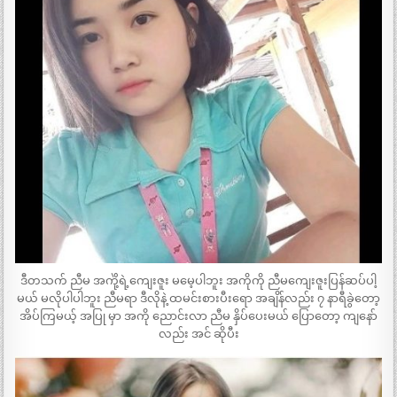
ဒီတသက် ညီမ အကိုဲ့ရဲ့ကျေးဇူး မမေ့ပါဘူး အကိုကို ညီမကျေးဇူးပြန်ဆပ်ပါ့
မယ် မလိုပါပါဘူး ညီမရာ ဒီလိုနဲ့ ထမင်းစားပီးရော အချိန်လည်း ၇ နာရီခွဲတော့
အိပ်ကြမယ့် အပြု မှာ အကို ညောင်းလာ ညီမ နှိပ်ပေးမယ် ပြောတော့ ကျနော်
လည်း အင် ဆိုပီး