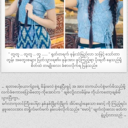
” တူတူ … တူတူ … တူ ……. ” ရုတ်တရက် ဖုန်းသံမြည်လာ သဖြင့် သော်တာ
တွန်း အတွေးစများ ပြတ်သွားရ၏။ ဖုန်းအား ဖွင့်ကြည့်ရာ ပိုးရတီ နေသည်မို့
စိတ်ထဲ တမျိုးလေး ခံစားလိုက်ရ ပြန်သည်။
Post
← ရတာပေါ့ယောက်ျားရဲ့ မိန်းမလဲ စွဲနေပြီးရှင့် အ အား တကယ်ပင်စွဲမက်မိသည်မို့
navigation
လက်ခံစကားပြောမိတော့ ကိုအောင်က ” ချစ်လို့လားမိန်းမ ကိုယ်ကတော့ချစ်မိ
သွားပြီကွာ„
မင်္ဂလာကုတင်ကြီးပေါ်မှာ နှစ်နှစ်ခြိုက်ခြိုက် အိပ်ပျော်နေသော မောင့် ကို ကြည့်ရင်း
နဖူးလေးအား တရှိုက်မက်မက် နမ်းပစ်လိုက်သည်။ “မောင့်” မျက်လုံးလေး ဖတ်က
နဲ့ပွင့်လာသည် →