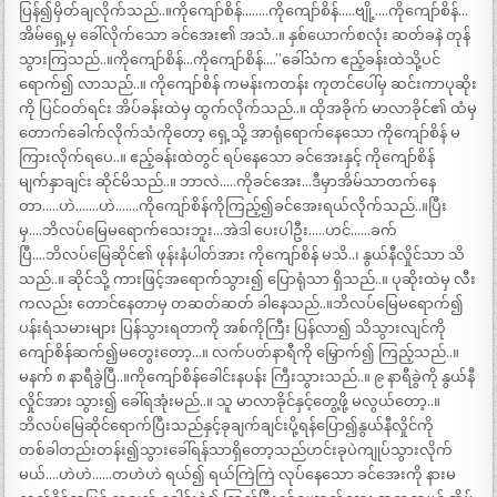
ပြန်၍မှိတ်ချလိုက်သည်..။ကိုကျော်စိန်……..ကိုကျော်စိန်…..ဗျို့….ကိုကျော်စိန်…
အိမ်ရှေ့မှ ခေါ်လိုက်သော ခင်အေး၏ အသံ..။ နှစ်ယောက်စလုံး ဆတ်ခနဲ တုန်
သွားကြသည်..။ကိုကျော်စိန်…ကိုကျော်စိန်….”ခေါ်သံက ဧည့်ခန်းထဲသို့ပင်
ရောက်၍ လာသည်..။ ကိုကျော်စိန် ကမန်းကတန်း ကုတင်ပေါ်မှ ဆင်းကာပုဆိုး
ကို ပြင်ဝတ်ရင်း အိပ်ခန်းထဲမှ ထွက်လိုက်သည်..။ ထိုအခိုက် မာလာခိုင်၏ ထံမှ
တောက်ခေါက်လိုက်သံကိုတော့ ရှေ့သို့ အာရုံရောက်နေသော ကိုကျော်စိန် မ
ကြားလိုက်ရပေ..။ ဧည့်ခန်းထဲတွင် ရပ်နေသော ခင်အေးနှင့် ကိုကျော်စိန်
မျက်နှာချင်း ဆိုင်မိသည်..။ ဘာလဲ…..ကိုခင်အေး…ဒီမှာအိမ်သာတက်နေ
တာ…..ဟဲ…….ဟဲ…….ကိုကျော်စိန်ကိုကြည့်၍ခင်အေးရယ်လိုက်သည်..။ပြီး
မှ….ဘိလပ်မြေမရောက်သေးဘူး…အဲဒါ ပေးပါဦး…..ဟင်……ခက်
ပြီ….ဘိလပ်မြေဆိုင်၏ ဖုန်းနံပါတ်အား ကိုကျော်စိန် မသိ..၊ နွယ်နီလှိုင်သာ သိ
သည်..။ ဆိုင်သို့ ကားဖြင့်အရောက်သွား၍ ပြောရုံသာ ရှိသည်..။ ပုဆိုးထဲမှ လီး
ကလည်း တောင်နေတာမှ တဆတ်ဆတ် ခါနေသည်..။ဘိလပ်မြေမရောက်၍
ပန်းရံသမားများ ပြန်သွားရတာကို အစ်ကိုကြီး ပြန်လာ၍ သိသွားလျင်ကို
ကျော်စိန်ဆက်၍မတွေးတော့…။ လက်ပတ်နာရီကို မြှောက်၍ ကြည့်သည်..။
မနက် ၈ နာရီခွဲပြီ..။ကိုကျော်စိန်ခေါင်းနပန်း ကြီးသွားသည်..။ ၉ နာရီခွဲကို နွယ်နီ
လှိုင်အား သွား၍ ခေါ်ရအုံးမည်..။ သူ မာလာခိုင်နှင့်တွေ့ဖို့ မလွယ်တော့..။
ဘိလပ်မြေဆိုင်ရောက်ပြီးသည်နှင့်ခုချက်ချင်းပို့ရန်ပြော၍နွယ်နီလှိုင်ကို
တစ်ခါတည်းတန်း၍သွားခေါ်ရန်သာရှိတော့သည်ဟင်းခုပဲကျုပ်သွားလိုက်
မယ်….ဟဲဟဲ……တဟဲဟဲ ရယ်၍ ရယ်ကြဲကြဲ လုပ်နေသော ခင်အေးကို နားမ