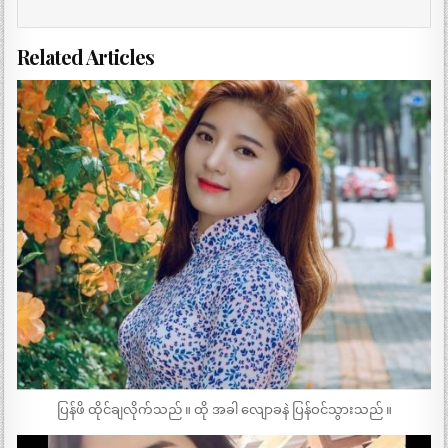
Related Articles
ပြန်ဖိ ထိုင်ချလိုက်သည် ။ ထို အခါ လျောခနဲ ပြန်ဝင်သွားသည် ။