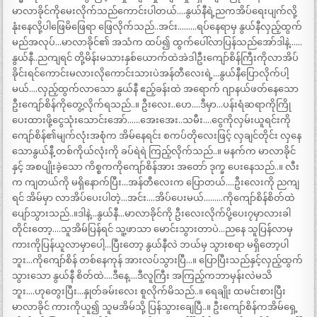
မာလာခိုင်ကိုမေးလိုက်သည်ကောင်းပါတယ်….နွယ်နီရဲ့ညကအိပ်ရေးပျက်လို့
နုံးနေလို့ပါဖြေမိဖြေရာ ဖြေလိုက်သည်..အင်း………ရပ်နေရာမှ နွယ်နီလှည့်ထွက်
မည်အလုပ်…မာလာခိုင်၏ အသံက ထပ်၍ ထွက်ပေါ်လာပြန်သည်အော်ဒါနဲ့……
နွယ်နီ..ညကျရင် တို့မိန်းမသားနှစ်ယောက်ထဲအဲဒါဦးကျော်စိန်ကြီးကိုလာအိပ်
ခိုင်းရင်ကောင်းမလားလိုကောင်းသားပဲအန်တီလေးရဲ့…နွယ်နီပြောလိုက်ပါ့
မယ်….လှည့်ထွက်လာသော နွယ်နီ ဧည့်ခန်းထဲ အရောက် ဂျာနယ်ဖတ်နေသော
ဦးကျော်စိန်ကိုတွေ့လိုက်ရသည်..။ ဦးလေး..ဟေ….ဒီမှာ…ပန်းရံဆရာကိုကြို
ပေးထားဖို့ငွေသုံးသောင်းအော်……အေးအေး..သမီး….ငွေကိုလှမ်းယူရင်းကို
ကျော်စိန်၏မျက်လုံးအစုံက အိမ်နေရင်း စကပ်တိုလေးဖြင့် လှချင်တိုင်း လှနေ
သောနွယ်နီ့ တစ်ကိုယ်လုံးကို ခပ်ရဲရဲ ကြည့်လိုက်သည်..။ မနက်က မာလာခိုင်
နှင့် အစပျိုးခဲ့သော ကိစ္စကကိုကျော်စိန်အား အတော် ဒုက္ခ ပေးနေသည်..။ လီး
က ကျတယ်ကို မရှိနောက်ပြီး…အန်တီလေးက ပြောတယ်….ဦးလေးကို ညကျ
ရင် အိမ်မှာ လာအိပ်ပေးပါတဲ့…အင်း….အိပ်ပေးမယ်………ကိုကျော်စိန်စိတ်ထဲ
ပျော်သွားသည်..။ဒါနဲ့…နွယ်နီ…မာလာခိုင်ကို ဦးလေးလိုက်ပို့ပေး၇မှာလားခါ
တိုင်းတော့….သူအိမ်ပြန်ရင် သူ့ဖာသာ မောင်းသွားတာပဲ…ညနေ သူပြန်လာမှ
ကားကိုပြန်ယူလာမှာပေါ့…ပြီးတော့ နွယ်နီလဲ ဘယ်မှ သွားစရာ မရှိတော့ပါ
ဘူး…ကိုကျော်စိန် တစ်နေကုန် အားလပ်သွားပြီ…။ ပြောပြီးသည်နှင့်လှည့်ထွက်
သွားသော နွယ်နီ စိတ်ထဲ….ဒီနေ့….ဒီလူကြီး အကြည့်ကဘာမှန်းလဲမသိ
ဘူး….ဟုတွေးပြီး…နှုတ်ခမ်းလေး စူလိုက်မိသည်..။ ရေချိုး ထမင်းစားပြီး
မာလာခိုင် ကားကိုယူ၍ သူမအိမ်သို့ ပြန်သွားချေပြီ..။ ဦးကျော်စိန်ကအိမ်ရှေ့