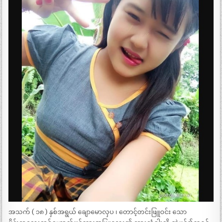
အသက် ( ၁၈ ) နှစ်အရွယ် ချောမောလှပ ၊ တောင့်တင်းဖြူဝင်း သော