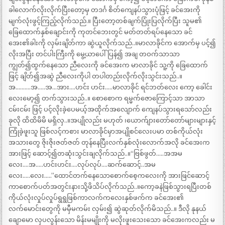
ခါလောက်လိုးလိုက်ပြီးတော့မှ တဒင်္ဂ စိတ်ကျေနပ်သွားပုံဖြင့် ခင်အေးကို
မျက်လုံးဖွင့်ကြည့်လိုက်သည်.။ ပြီးတော့တစ်ချက်ပြုံးပြလိုက်ပြီး သူမ၏
ခြေထောက်နှစ်ချောင်းကို ကုတင်ဘေးတွင် မတ်တတ်ရပ်နေသော ခင်
အေး၏ခါးကို လှမ်းချိတ်ကာ ဆွဲယူလိုက်သည်..။မာလာခိုင်က အောက်မှ ပင့်၍
လိုးအပြီး တင်ပါးကြီးကို မွေ့ယာပေါ်ပြန်၍ အချ တဝက်သာသာ
ကျွတ်၍ထွက်နေသော ညီလေးကို ခင်အေးက မာလာခိုင် သူ့ကို ခြေထောက်
ဖြင့် ချိတ်၍အဆွဲ ညီလေးကိုပါ တပါတည်းလိုက်လိုးသွင်းသည်..။
အ……….အ…..အ…အား….ဟင်း ဟင်း…..မာလာခိုင် ရင်ဘတ်လေး ကော့ ခေါင်း
လေးမော့၍ တက်သွားသည်..။ စောစောက ရမ္မက်ဇောကြောင့်သာ အာသာ
ငမ်းငမ်း ဖြင့် ပင့်လိုးခဲ့ပေမယ့်အထိုက်အလျောက် ကျေနပ်သွားရသော်လည်း
ခုလို ထိထိမိမိ မရှိလှ..။အပျိုလည်း မဟုတ် ၊ယောက်ျားတော်တော်များများနှင့်
ကြုံခဲ့ဖူးသူ ဖြစ်လင့်ကစား မာလာခိုင်မှာအပျိုစင်လေးပမာ တစ်ကိုယ်လုံး
အသားတွေ ဇိုးဇိုးဇတ်ဇတ် တုန်နေပြီးလက်နှစ်လုံးလောက်အလို ခင်အေးက
အားဖြင့် ဆောင့်၍တဆုံးသွင်းချလိုက်သည်..။“ဗြစ်ဖွတ်…..အအမ
လေး….အ…..ဟင်းဟင်း….လုပ်လုပ်….ဆက်ဆောင့်..အမ
လေး…..လေး…..”ထောင်တက်နေသောစောက်စေ့ကလေးကို အားဖြင်ဆောင့်
ကာစောက်ပတ်အတွင်းနားသို့ဖိသိပ်လိုက်သည်..။ကော့ခနဲဖြစ်သွားရပြီးတစ်
ကိုယ်လုံးလှုပ်လှုပ်ရွရွဖြစ်ကာလက်ကလေးနှစ်ဖက်က ခင်အေး၏
လက်မောင်းတွေကို မမှီမကမ်း လှမ်း၍ ဆွဲဆုတ်လိုက်မိသည်..။ ဒီလို နုနယ်
ချောမော လှပလွန်းသော မိန်းမမျိုးကို မလိုးဖူးသေးသော ခင်အေးကလည်း မ