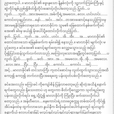
ညှာတော့ပါ…။ မာလာခိုင်၏ ဖွေးနုသော နို့နှစ်လုံးကို သူ့လက်ကြမ်းကြီးနှင့်
ဆွဲကိုင်ဖျစ်ညှစ်၍စိတ်ရှိတိုင်းဆောင့်လိုးပါတော့သည်..ပြွတ်….ပ
လွတ်……..ဘွတ်….အားအမလေး..အစ်ကိုရဲ့အမလေး…လေး..ဟင်းဟင်း………
ကောင်းလှချည်လား….နော်……အင်း…..အင်း….တအားဆောင့်နေသည့်ကြားမှ
အားမရနိုင်ဖြစ်လာရသော မာလာခိုင်က သူမ၏ ခြေထောက်နှစ်ဖက်ကိုခင်
အေး၏ ခါးမှ ဖယ်၍ မိုးပေါ်သို့ထောင်လိုက်သည်ပြွတ်…
ဖွတ်….ပြွတ်…..ဘွတ်….အ….ဟင်း….ဟင်း…..အိ….အီး…….အ……မာလာခိုင်၏
ထောင်ထားသော ခြေနှစ်ဖက်က ရမ်းခါ၍ နေသည်..။ မာလာခိုင် မျက်လုံး မ
ပွင့်တော့.။ ခင်အေး၏ ဆောင့်ချက်တွေက လျှော့မသွားသည့် အပြင်
ပို၍ပြင်းထန်သွက်လက်လာသည်..။မကြာလှသောအချိန်တွင်တော့ပြွတ်……..ပ
လွတ်..ပြွတ်……..ဖွတ်……ဖတ်…..အား…အ…….အမလေး..အို…အို…….အမလေး.
..လေး.အား…..ပြီး…….ပြီး………အိုး…..ကောင်း……..ကောင်း……အင့်………
အင့်….မာလာခိုင်၏ တင်သားကြီး ကုတင်စောင်းမှ လွတ်ထွက်သွားသည်အထိ
ကော့၍ ကော့၍ တက်လာပြီးအရေတွေ ပန်းထုတ်ပစ်လိုက်တော့သည်..။
ခင်အေးလည်း မကြာခင် ကိုကျော်စိန် ပြန်လာတော့မည် ဆိုတဲ့အသိနဲ့ နောက်
ရက်တွေလည်း ရှိသေးတာပဲ ဟု တွေးကာ စိတ်ကိုလျှော့ကာ သုတ်ရည်တွေ
ပန်းထည့်လိုက်ရင်း ရှေ့သို့ငုံ့၍ မာလာခိုင်ကို ကြုံးပြီး ဖက်ထားလိုက်ပါ
တော့သည်..။ အန်တီလေး…..နေကောင်းရဲ့လားငွေစက္ကူ တစ်ထပ်ကို ကိုင်၍
အိပ်ခန်းထဲမှ ထွက်လာသော နွယ်နီက မီးဖိုခန်းဝင်ပေါက်နားတွင် ရပ်လျက်
ခန္ဓာကိုယ် လေးပင်စွာဖြင့် မလှုပ်ချင်လှုပ်ချင်လှုပ်ရှားချက်ပြုတ်နေသော