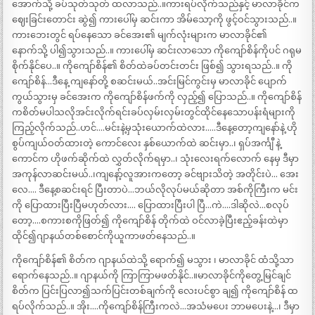
အောက်သို့ ခပ်သုတ်သုတ် ထလာသည်..။ကားရပ်လိုက်သည်နှင့် မာလာခိုင်က
ဈေးခြင်းတောင်း ဆွဲ၍ ကားပေါ်မှ ဆင်းကာ အိမ်သော့ကို ဖွင့်ဝင်သွားသည်..။
ကားဘေးတွင် ရပ်နေသော ခင်အေး၏ မျက်လုံးများက မာလာခိုင်၏
နောက်သို့ ပါ၍သွားသည်..။ ကားပေါ်မှ ဆင်းလာသော ကိုကျော်စိန်ကိုပင် ဂရုမ
စိုက်နိုင်ပေ..။ ကိုကျော်စိန်၏ စိတ်ထဲခပ်တင်းတင်း ဖြစ်၍ သွားရသည်..။ ကို
ကျော်စိန်…ဒီနေ့ ကျနော်တို့ စဆင်းမယ်..အင်းမြင်ကွင်းမှ မာလာခိုင် ပျောက်
ကွယ်သွားမှ ခင်အေးက ကိုကျော်စိန်ဖက်ကို လှည့်၍ ပြောသည်..။ ကိုကျော်စိန်
ကစိတ်မပါသလိုအင်းလိုက်ရင်းခပ်လှမ်းလှမ်းတွင်ထိုင်နေသောပန်းရံများကို
ကြည့်လိုက်သည်..ဟင်….မင်းနဲ့မှသုံးယောက်ထဲလား…..ဒီနေ့တော့ကျနော်နဲ့ ဟို
စွပ်ကျယ်ဝတ်ထားတဲ့ ကောင်လေး နှစ်ယောက်ထဲ ဆင်းမှာ..၊ ရှပ်အင်္ကျီ နဲ့
ကောင်က ဟိုဖက်ဆိုက်ထဲ လွှတ်လိုက်ရမှာ..၊ သုံးလေးရက်လောက် နေမှ ဒီမှာ
အကုန်လာဆင်းမယ်..၊ကျနော့်လူအားကတော့ ခင်ဗျားသိတဲ့ အတိုင်းပဲ… အေး
လေ…. ဒီနေ့စဆင်းရင် ပြီးတာပဲ…ဘယ်လိုလုပ်မယ်ဆိုတာ အစ်ကိုကြီးက မင်း
ကို ပြောထားပြီးပြီမဟုတ်လား…. ပြောထားပြီးပါ ပြီ…ကဲ….ဒါဆိုလဲ…စလုပ်
တော့….စကားစကိုဖြတ်၍ ကိုကျော်စိန် တိုက်ထဲ ဝင်လာခဲ့ပြီးဧည့်ခန်းထဲမှာ
ထိုင်၍ဂျာနယ်တစ်စောင်ကိုယူကာဖတ်နေသည်..။
ကိုကျော်စိန်၏ စိတ်က ဂျာနယ်ထဲသို့ ရောက်၍ မသွား ၊ မာလာခိုင် ထံသို့သာ
ရောက်နေသည်..။ ဂျာနယ်ကို ကြာကြာမဖတ်နိုင်..။မာလာခိုင်ကိုတွေ့မြင်ချင်
စိတ်က ပြင်းပြလာ၍သက်ပြင်းတစ်ချက်ကို လေးပင်စွာ ချ၍ ကိုကျော်စိန် ထ
ရပ်လိုက်သည်..။ အိုး….ကိုကျော်စိန်ကြီးကလဲ…အသံမပေး ဘာမပေးနဲ့…၊ ဒီမှာ