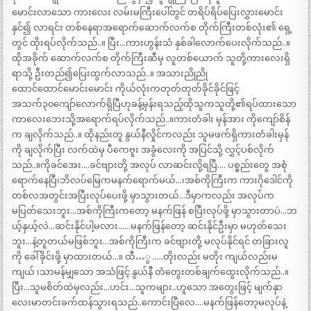
မောင်းလာသော ကားလေး လမ်းမကြီးပေါ်တွင် တရိပ်ရိပ်ပြေးလွှားမောင်း
နှင်၍ လာရင်း တစ်နေရာအရောက်ဆောက်လက်စ တိုက်ကြီးတစ်လုံး၏ ရှေ့
တွင် ထိုးရပ်လိုက်သည်..။ ပြီး…ကားဟွန်းသံ နှစ်ခါလောက်ပေးလိုက်သည်..။
ထိုအခိုက် ဆောက်လက်စ တိုက်ကြီးဆီမှ လူတစ်ယောက် သူတို့ကားလေးရှိ
ရာသို့ ဦးတည်၍ပြေးထွက်လာသည်..။ အသားညိုညို
ထောင်ထောင်မောင်းမောင်း ကိုယ်လုံးကတုတ်တုတ်ခိုင်ခိုင်ဖြင့်
အသက်၃၀ကျော်လောက်ရှိပြီဟုခန့်မှန်းရသည့်ထိုသူကသူတို့၏ရပ်ထားသော
ကာလေးဘေးသို့အရောက်ရပ်လိုက်သည်..။ကားတံခါး မှန်အား ကိုကျော်စိန်
က ချလိုက်သည်..။ ထိုနည်းတူ နွယ်နီလှိုင်ကလည်း သူမဖက်ရှိကားတံခါးမှန်
ကို ချလိုက်ပြီး လက်ထဲမှ ပီကေဗူး အခွံလေးကို အပြင်သို့ လွှင့်ပစ်လိုက်
သည်..။ကိုခင်အေး….ခင်ဗျားတို့ အလုပ် လာဆင်းလို့ရပြီ…. ပစ္စည်းတွေ အစုံ
ရောက်နေပြီ၊ဘိလပ်မြေကမနက်ရောက်မယ်…၊အစ်ကိုကြီးက ကားဂိုဒေါင်ကို
တစ်လအတွင်းအပြီးလုပ်ပေးဖို့ မှာသွားတယ်…ဒီမှာကလည်း အလုပ်က
မပြတ်သေးဘူး…အစ်ကိုကြီးကတော့ မနက်ဖြန် စပြီးလုပ်ဖို့ မှာသွားတာပဲ…ဘ
ယ့်နှယ့်လဲ…ဆင်းနိုင်ပါ့မလား……မနက်ဖြန်တော့ ဆင်းနိုင်ဦးမှာ မဟုတ်သေး
ဘူး…နဲ့တူတယ်မဖြစ်ဘူး…အစ်ကိုကြီးက ခင်ဗျားတို့ မလုပ်နိုင်ရင် တခြားလူ
ကို ခေါ်ခိုင်းဖို့ မှာထားတယ်…။ ထီ…ွ …..တိုးလည်း မတိုး ကျယ်လည်းမ
ကျယ် ၊သာမန်မျှသော အသံဖြင့် နွယ်နီ တံတွေးတစ်ချက်ထွေးလိုက်သည်..။
ပြီး…သူမစိတ်ထဲမှလည်း…ဟင်း…သူကများ..ဟူသော အတွေးဖြင့် မျက်နှာ
လေးမာတင်းခက်ထန်သွားရသည်..ကောင်းပြီလေ….မနက်ဖြန်တော့မလုပ်နဲ့