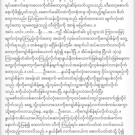
ရင်းစောက်စေ့ကလေးကိုထိမိတော့ကျင်ဆိမ့်တက်သွားသည်..။ဒီတော့စောက်
စေ့ကိုဖိ၍ပွတ်သည်..။စောက်ခေါင်းထဲကိုတစုံတခု ထိုးထည့်ချင်သော စိတ်
တွေကလည်း ပြင်းပြထက်သန်လို့လာရသည်..။မှိတ်ထားသော မျက်လုံးထဲ
တွင်တော့ သူမတွေ့ခဲ့သည့် လီးကြီးကို အာရုံ မပြတ်ပေ..။
အင်း..ဟင်း..ဟင်း…..ရှီး……အ….ကျွီ..အိပ်ခန်းတံခါး ပွင့်သွားသံ ကြားသဖြင့်
မျက်လုံးဖွင့်ကြည့်လိုက်တော့ အထဲကို လှမ်းဝင်လာသောကိုကျော်စိန်ကို တွေ့
လိုက်ရသည်..။ တစ်နေ့လုံး မငြိမ်းနိုင်တဲ့မီး အရက်ပါ ထပ်သောက်လာလိုက်
တော့ကိုကျော်စိန်တစ်ယောက် ရဲဝံ့၍ နေပါပြီ..။ အိပ်ခန်းထဲမှ ငြီးသံ သဲ့သဲ့
ကြားရ၍တံခါးကိုဟကြည့်လိုက်ရာနွယ်နီတစ်ယောက်ဖြစ်ချင်တိုင်းဖြစ်နေတာ
တွေ့လိုက်ရတော့ကိုကျော်စိန်ချက်ချင်းပင်အခန်းထဲသို့လှစ်ခနဲဝင်လာခဲ့လိုက်
တော့သည်..။ ဟင်……….ဦးလေး……နွယ်နီ မျက်လုံးလေးတွေ ဝိုင်းသွားရစဉ်ကို
ကျော်စိန်က အခန်းထဲ အရောက် မတ်တတ်ရပ်၍ပုဆိုးကိုချွတ်ချပစ်လိုက်
သည်..အိုကိုကျော်စိန်ရှေ့သို့လှမ်းလိုက်ရင်းသူ့အင်္ကျီကိုပါဆွဲချွတ်လိုက်
သည်..။ကိုယ်လုံးတီးဖြစ်သွားပေပြီ..။နွယ်နီလူးလဲထလိုက်ပြီး
သူမ၏ဝတ်လစ်စလစ်ကိုယ်လုံးလေးကိုကုတင်စောင်းတွင်ဒူးထောက်၍ထိုင်
လိုက်သည်..။ရှေ့သို့လှမ်းလာသောကိုကျော်စိန်သူမနှင့်လက်တစ်ကမ်းအကွာ
သို့ရောက်လာသည်နေ…နေအုံး…..ဦးလေး…..ကိုကျော်စိန်ရပ်လိုက်သည်..။
နွယ်နီကအိပ်ယာပေါ်တွင်ပင်ဆောင့်ကြောင့်ထိုင်လိုက်ပြီးလက်တစ်ဖက်က
နောက်သို့ပြန်၍ ထောက်ကာ လီကို ကြည့်ရင်း စောက်ပတ်ထဲ လက်ခလယ်
ထိုးထည့်ကာကလိသည်..။ နွယ်နီ၏ လက်ခလယ်က စောက်ပတ်ထဲသို့ ပို၍