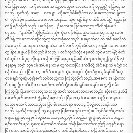
မင်းပြန်တော့…….ကိုခင်အေးက သူ့တပည့်ကောင်လေးကို လှည့်၍ ပြောလိုက်
သည်..ဟုတ်ကဲ့..ဆရာ…..လာဗျာ…ကိုကျော်စိန်ဆိုင်က လမ်းထောင့်တင် ရှိတာ
ပဲ…လိုက်ခဲ့ဗျာ…အဲ….ခဏလေး….နော်……ကိုကျော်စိန်က အိမ်ထဲဝင်၍ ဧည့်ခန်း
ထဲ၌ ရပ်လိုက်သည်..။နွယ်နီရေ….ဦးလေးအပြင်ခဏသွားလိုက်အုံးမယ်……
ဟုတ်……”နွယ်နီ၏တုံ့ပြန်သံအဆုံးကိုကျော်စိန်သည်ခင်အေးနှင့် အတူ လမ်း
ထိပ်ရှိ စားသောက်ဆိုင်သို့ထွက်လာခဲ့လေသည်..။ မှောက်လျက် အိပ်နေလို့လဲ
ခံစားချက် ဝေဒနာက မပျောက်..။ ပက်လက်လှန် အိပ်တော့လည်း ဝေဒနာကမ
ထူခြား..။ နွယ်နီ စိတ်ညစ်မိသည်..။ တစ်ကိုယ်လုံး နေမထိ ထိုင်မသာဖြင့် စိတ်
ထဲတွင် တစ်ခုခု လိုနေသလိုပင် ဖြစ်နေရသည်..။စိတ်ကူးတစ်ခုရ၍ နွယ်နီ လှဲ
နေရာမှ ထ၍ သူမ၏ အိပ်ခန်းထဲမှ ထွက်လာပြီး ဒက်ဒီတို့ အိပ်ခန်းကို ဖွင့်၍ဝင်
လိုက်သည်..။ ပြီးတော့ ဒက်ဒီ စားပွဲအံဆွဲများတွင် ဟိုရှာဒီရှာလုပ်ရင်းစီဒီခွေ
တစ်ချပ်ကိုဆွဲယူ၍စက်တွင်ထည့်ကာ ကြည့်လိုက်သည်..အခွေက အပြာကား
ဒီအခွေ ရှိတယ်ဆိုတာ အရင်ကဒက်ဒီတို့အခန်း ရှင်းပေးရင်း တွေ့လို့ စမ်း
ကြည့်ပြီးပြီ..။ကောင်းလိုက်သည့် ဇာတ်ကား..ဇာတ်လမ်းလည်း ဆုံးရော နွယ်နီ
စောက်ဖုတ်လေးလဲ ရွှဲနစ်လို့နေသည်.။ ပြီးတော့ ခံစားနေရသည့် ဝေဒနာက
လည်း မသက်သာသည့်အပြင် မီးလောင်ရာ လေပင့် ပိုလို့တောင်ဆိုးလာ
သည်..။နွယ်နီ အခွေကို သူ့ နေရာသူ ပြန်ထားရင်း စားပွဲပေါ်တွင်ဝီစကီပုလင်း
ရေသန့်ဗူးနှင့်ဖန်ခွက်တို့အဆင်သင့်တွေ့လိုက်သည်..။ မူးမူးနှင့်အိပ်ပျော်သွား
ရင်ကောင်းမည်ဟုတွေးမိကာဝီစကီနှစ်ပက်နီးနီးလောက်ထည့်၍ ရေနှင့် ရော
ပြီး သောက်ပစ်လိုက်သည်အရင်က တစ်ခါနှစ်ခါလောက်မြည်းစမ်းသောက်