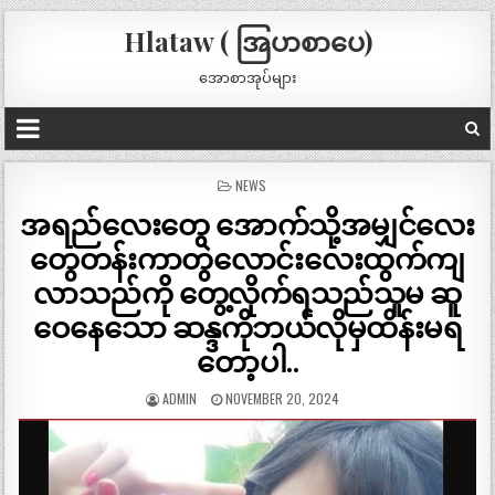
Hlataw ( အြပာစာပေ)
အောစာအုပ်များ
POSTED
NEWS
IN
အရည်လေးတွေ အောက်သို့အမျှင်လေး
တွေတန်းကာတွဲလောင်းလေးထွက်ကျ
လာသည်ကို တွေ့လိုက်ရသည်သူမ ဆူ
ဝေနေသော ဆန္ဒကိုဘယ်လိုမှထိန်းမရ
တော့ပါ..
ADMIN
NOVEMBER 20, 2024