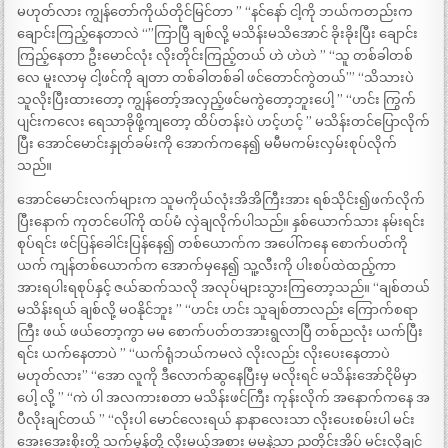
မဟုတ်လား ကျွန်တော်ကိုယ်တိုင်မြင်တာ ” “နင်နော် ငါ့ကို ဘယ်ကတည်းက
ချောင်းကြည့်နေတာလဲ “”ကြာပြီ ချစ်လို့ မသိန်းမသိအောင် ခိုးခိုးပြီး ချောင်း
ကြည့်နေတာ ဦးမောင်လုံး လိုးတိုင်းကြည့်တယ် ဟဲ ဟဲဟဲ ” “သူ တစ်ခါတစ်
လေ မူးလာမှ ငါ့ဖင်ကို ချတာ တစ်ခါတစ်ခါ ဖင်တောင်ကွဲတယ်’” “သိသားပဲ
သူလိုးပြီးထားတော့ ကျွန်တော့်အလှည့်ဖင်မကွဲတော့ဘူးပေါ့ ” “ဟင်း ကြွက်
ပျင်းကလေး ရေသာခိုဖို့ကျတော့ ထိပ်တန်းပဲ ဟင့်ဟင့် ” မသိန်းတင်ပြောလိုက်
ပြီး အောင်မောင်းနှုတ်ခမ်းကို အောက်ကနေ၍ မမီမကမ်းလှမ်းစုပ်လိုက်
သည်။
အောင်မောင်းလက်များက သူမကိုယ်လုံးအိအိကြီးအား ရစ်သိုင်း၍ဖက်လိုက်
ပြီးနောက် ကုတင်ပေါ်ကို ထပ်မံ လှဲချလိုက်ပါသည်။ နှစ်ယောက်သား နမ်းရင်း
စုပ်ရင်း ဖင်ပြန်ခေါင်းပြန်နေ၍ တစ်ယောက်က အပေါ်ကနေ စောက်ပတ်ကို
ယက် ကျန်တစ်ယောက်က အောက်မှနေ၍ သူ့လီးကို ပါးစပ်ထဲထည့်ကာ
အားရပါးရစုပ်နှင့် ဇယ်ဆက်သလို အလုပ်များသွားကြတော့သည်။ “ချစ်တယ်
မသိန်းရယ် ချစ်လို့ မဝနိုင်ဘူး ” “ဟင်း ဟင်း သူချစ်တာလည်း ကြောက်စရာ
ကြီး ဖယ် ဖယ်တော့ကွာ မမ စောက်ပတ်တအားရွလာပြီ တစ်ညလုံး ယက်ပြီး
ရင်း ယက်နေတာပဲ ” “ယက်ရုံဘယ်ကမလဲ လိုးလည်း လိုးပေးနေတာပဲ
မဟုတ်လား” “အော လူကို ဒီလောက်ဆွနေပြီးမှ မလိုးရင် မသိန်းအော်ငိုမိမှာ
ပေါ့ လို့ ” “ကဲ ပါ အလကားစတာ မသိန်းဖင်ကြီး ကုန်းလိုက် အနောက်ကနေ အ
ပီလိုးချင်တယ် ” “လိုးပါ မောင်လေးရယ် နာနာလေးသာ လိုးပေးစမ်းပါ မင်း
အေးအေးစိုးတို့ သက်မွန်တို့ လိုးမယ့်အစား မမနဲ့သာ ညတိုင်းအိပ် မင်းလိုချင်