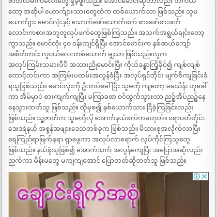
ဇာတ်လမ်းကလေးတွေ ရှိခဲ့ဖူးသည်။ အောင်မောင်းဆိုတာလည်း တကယ်
တော့ အဆိုပါ ယောက်ျားသားတွေထဲက တစ်ယောက်သာ ဖြစ်သည်။ သူမ
ယောက်ျား မောင်လုံးနှင့် သောက်ဖော်သောက်ဖက် စားဖော်စားဖက်
လောင်းကစားအတူတူလုပ်ဖက်တွေဖြစ်ကြသည်။ အသက်အရွယ်ချင်းတော့
ကွာသည်။ မောင်လုံး ၄၀ ဝန်းကျင်ရှိပြီး အောင်မောင်းက နှစ်ဆယ်ကျော်
အစိတ်တင်း လူငယ်လေးတစ်ယောက် မျှသာ ဖြစ်သည်။လူက
အလုပ်ကြမ်းသမားပီပီ အသားညိုမောင်းပြီး ကိုယ်ခန္ဓာကြံ့ခိုင်၍ ကျစ်လျစ်
တောင့်တင်းကာ အကြမ်းပတမ်းအလွန်ခံပြီး အလုပ်ရှင်တိုင်း မျက်စိကျခြင်းခံ
ရသူဖြစ်သည်။ မောင်လုံးကို ဦးတပ်ခေါ်ပြီး သူမကို ကျတော့ မမသိန်း ဟုခေါ်
ကာ အိမ်မှာပဲ စားကျက်ကျပြီး မကြာခဏ ဝင်ထွက်သွားလာ ညဉ့်အိပ်ညဉ့်နေ
နေသွားတတ်သူ ဖြစ်သည်။ ထိုမှစ၍ နှစ်ယောက်သား ငြိခဲ့ကြခြင်းလည်း
ဖြစ်သည်။ သူ့ဇာတိက သူမတို့လို အောက်နယ်ဖက်ကမဟုတ်။ ဧရာဝတီတိုင်း
ဒေးဒရဲနယ် အစွန်အဖျားဒေသတစ်ခုက ဖြစ်သည်။ မိသားစုအလိုက်လာပြီး
ရေကြည်ရာမြက်နုရာ ရှာဖွေကာ အလုပ်လာရောက် လုပ်ကိုင်ကြသူတွေ
ဖြစ်သည်။ နယ်စုံသူဖြစ်၍ အောက်သက် အလွန်ကျေပြီး အပြောအဆိုလည်း
ညက်ကာ မိန်းမတွေ မကျကျအောင် ပြောတတ်ဆိုတတ်သူ ဖြစ်သည်။