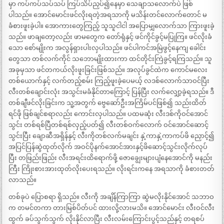
မှာ ကပ်ကပ်သပ်သပ် ကြပ်သိပ်ညှပ်၍နေမှာ သေချာသလောက်ပဲ ဖြစ်
ပါသည်။ အောင်မောင်းဖင်လိုးရတဲ့အရသာကို မသိန်းတင်လောက်တောင် မ
ခံစားဖူးခဲ့ပါ။ အောကားတွေကြည့် သူသူငါငါ အပြောမျှလောက်သာ ကြားဖူးခဲ့
သည်။ ဖာချတော့လည်း ဖာမတွေက တော်ရုံနှင့် ဖင်ကိုင်ခွင့်မပြုကြ။ ဖင်လိုးခံ
သော စော်မျိုးက အလွန်ရှားပါးလှပါသည်။ ဖင်ပါကင်အမြဲဖွင့်နေကျ ခေါင်း
တွေသာ တစ်လက်ကိုင် သဘောမျိုးထားကာ ထင်တိုင်းကြဲခွင့်ရကြသည်။ သူ
အခုမှသာ ဖင်တကယ်လိုးဖူးခြင်းဖြစ်သည်။ အလုပ်ခွင်ထဲက ကောင်မလေး
တစ်ယောက်နှင့် လက်တည့်စမ်း ကြည့်ဖူးခဲ့ပေမယ့် လဒစ်လောက်သာဝင်ပြီး
လီးတစ်ချောင်းလုံး အသွင်းမခံနိုင်တာကြောင့် ပြန်ပြီး လက်လျှော့ခဲ့ရသည်။ ဒီ
တစ်ချီဖင်လိုးခြင်းက သူ့အတွက် ဗွေဆော်ဦးအကြိမ်ပင်ဖြစ်၍ သည်းထိတ်
ရင်ဖို ဖြစ်ချင်စရာလည်း ကောင်းလှပါသည်။ ပထမဆုံး လီးဒစ်ကိုဝင်အောင်
သွင်း တစ်ရစ်ပြီတစ်ရစ်လှည့်ပတ်၍ လီးတစ်ဝက်လောက် ဝင်အောင်ဆောင့်
သွင်းပြီး ချောဆီအရှိန်နှင့် လီးကိုတစ်လက်မချင်း နှဲ့ကာနှဲ့ကာကပ်ဖိ ညှောင့်၍
အပြင်ပြန်ဆွဲထုတ်လိုက် အဝင်ပိုနက်အောင်အားနှင့်ဖိဆောင့်သွင်းလိုက်လုပ်
ပြီး တဖြည်းဖြည်း လီးအရင်းထိရောက်ဖို့ ဇောချွေးများပျံနေအောင်ကို မနည်း
ကြီး ကြိုးစားအားထုတ်လိုးပေးရသည်။ လိုးရင်းကနေ အရသာကို ခံစားတတ်
လာသည်။
တစ်ခုပဲ ပြောစရာ ရှိသည်။ လီးကို အချိန်ကြာကြာ ဆွဲမလိုးနိုင်အောင် သဘာဝ
က တမင်တကာ တားမြစ်ပိတ်ပင် ထားလို့လားမသိ။ အောင်မောင်း လီးဝင်လီး
ထွက် ခပ်သွက်သွက် လိုးနိုင်လာပြီး လီးလမ်းကြောင်းပွင့်သည်နှင့် တရစပ်