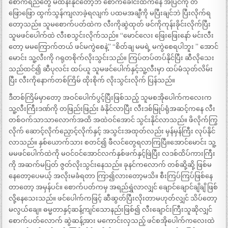
စောက်ရည်တွေ မထိန်းနိုင်တော့ဘဲ စောက်ခေါင်းထဲကနေ အပြင်ကို တ
ဖြောဖြော ထွက်သွန်ကျလာခဲ့ရလျက် ပထမအချီကို မပြီးချင်ဘဲ ပြီးလိုက်ရ
တော့သည်။ သူမစောက်ပတ်ထဲက လီးကိုဆွဲထုတ် ဖင်ကိုကုန်းခိုင်းလိုက်ပြီး
သူမဖင်ပေါက်ထဲ လီးစသွင်းလိုက်သည်။ “မောင်လေး ဖြေးဖြေးနော် မင်းလီး
တော့ မမကြောက်တယ် ဖင်မကွဲစေနဲ့” “စိတ်ချ မမရဲ့ မကွဲစေရပါဘူး ” အောင်
မောင်း သူ့လီးကို ဂရုတစိုက်လိုးသွင်းသည်။ ကြပ်တပ်တပ်နိုင်ပြီး ဆီလိုသေး
သည်ထင်၍ ဆီပုလင်း ထပ်ယူ သူမဖင်ပေါက်နှင့်သူ့လီးမှာ ထပ်မံသုတ်လိမ်း
ပြီး လီးကိုနောက်တစ်ကြိမ် ထိုးစိုက် လိုးသွင်းလိုက် ပြန်သည်။
ဒီတစ်ကြိမ်မှာတော့ အဝင်ပေါက်ပွင့်ပြီးဖြစ်သည့် သူမစအိုပေါက်ကလေးက
သူ့လီးကြီးဒဏ်ကို တဖြည်းဖြည်း ခံနိုင်လာပြီး လီးဒစ်မြုပ်ရုံအဆင့်ကနေ လီး
တစ်ဝက်သာသာလောက်အထိ အထဲဝင်အောင် သွင်းနိုင်လာသည်။ ဖိလိုက်ကြွ
လိုက် ဆောင့်လိုက်ညှောင့်လိုက်နှင့် အသွင်းအထုတ်လည်း မှန်မှန်ကြီး လုပ်နိုင်
လာသည်။ နှစ်ယောက်သား စတင်၍ ဖီလင်တွေရလာကြပြီ။အောင်မောင်း သူ့
မမဖင်ပေါက်ထဲကို မဝင်ဝင်အောင်လက်နှစ်ဖက်နှင့်ဖြဲပြီး လဒစ်ထိပ်ကားကြီး
ကို အဆက်မပြတ် ဇွတ်လိုးသွင်းနေသည်။ ခုနင်ကလောက် တစ်ဆို့ဆို့ ဖြစ်မ
နေတော့ပေမယ့် အလိုးမခံရတာ ကြာ၍လားတော့မသိ။ စီးကြပ်ကြပ်ဖြစ်နေ
တာတော့ အမှန်ပင်။ စောက်ပတ်ကမှ အရည်ရွှဲလာလျှင် ချောင်ချောင်ချိချိ ဖြစ်
လို့နေသေးသည်။ ဖင်ပေါက်ကဖြင့် ဆီဆွတ်ပြီးလိုးတာမဟုတ်လျှင် သိပ်တော့
မလွယ်ချေ။ ဓမ္မတာနှင့်ဆန့်ကျင်သောနည်းဖြစ်၍ လီးချောင်းကြီးသူဆိုလျှင်
စောက်ပတ်လောက် ဆွဲဆန့်အား မကောင်းလှသည့် ဖင်စအိုပေါက်ကလေးထဲ