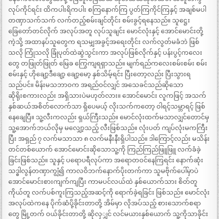
လုပ်ကိုင်ရင်း ထိကပါးရိကပါး စကြနောက်ကြ ပွတ်ကြကိုင်ကြနှင့် အချစ်မပါ
တဏှာသက်သက် လက်တည့်စမ်းချင်တိုင်း စမ်းခွင့်ရနေသည်။ သူဋ္ဌေး
ခြေတော်တင်လိုက် အလုပ်အတူ လုပ်သူချင်း မောင်လုံးနှင့် အောင်မောင်းတို့
ကဲ့သို့ အထာနပ်သူတွေက ရသမျှအခွင့်အရေးတိုင်း လက်လွတ်မခံဘဲ ဖြစ်
သလို ကြုံသလို ခြုံပုတ်ထဲဆွဲသွင်းကာ အလုပ်ဖြစ်လိုက်နှင့် ပန်းပွင့်ကလေး
တွေ တဖြုတ်ဖြုတ် မြေခ ကြွေကျရရှာသည်။ မျက်ရည်ကလေးစမ်းစမ်း စမ်း
စမ်းနှင့် ဟိုချော့ဒီချော့ ချော့မော့ နှစ်သိမ့်ရင်း ပြီးတော့လည်း ပြီးသွားရ
သည်ပင်။ မိန်းမသဘာဝက အရည်ဝင်လျှင် အသေခင်သည်ဆိုသော
ဆိုရိုးစကားလည်း အရှိသားပဲမဟုတ်လား။ အောင်မောင်း လူကဖြင့် အသက်
နှစ်ဆယ်အစိတ်လောက်သာ ရှိပေမယ့် လိုးသက်ကတော့ ဝါရင့်သမ္ဘာရင့် ဖြစ်
နေချေပြီ။ သူ့လီးကလည်း ရှယ်ကြီးသည်။ မောင်လုံးထက်မသာလျှင်တောင်မှ
သူ့အောက်ဘယ်လိုမှ မလျှော့သည့် လီးဖြစ်သည်။ လုံးပတ် ကျပ်လုံးမကကြီး
ပြီး အရှည် ၇ လက်မသာသာ ၈ လက်မနီးနီးရှိပါသည်။ ဒါကြောင့်လည်း မသိန်း
တင်တစ်ယောက် အောင်မောင်းဆိုသောသူ့ကို ကြည်ကြည်ဖြူဖြူ လက်ခံခဲ့
ခြင်းဖြစ်သည်။ သူနှင့် ပရောပရီလုပ်ကာ အရောတဝင်နေကြရင်း နောက်ဆုံး
သဒ္ဓါလွန်တဏှာကျွံ၍ ကာလဝိဘက်နောက်ပိုးတက်ကာ သူမဗိုက်ပေါ်မှာပဲ
အောင်မောင်းစားကျက်ကျပြီး ကာမပင်လယ်ထဲ နှစ်ယောက်သား စိတ်တူ
ကိုယ်တူ လက်ပစ်ကူးကြသည့်အဆင့်ကို ရောက်ခဲ့ရခြင်း ဖြစ်သည်။ မောင်လုံး
အလုပ်ထဲကနေ ပိုက်ဆံပို့ခိုင်းတာတို့ အိမ်မှာ လိုအပ်သည့် စားသောက်စရာ
တွေ မြို့တက် ဝယ်ခိုင်းတာတို့ ဆိုလှျှင် လင်မယားနှစ်ယောက် သူ့ကိုသာခိုင်း