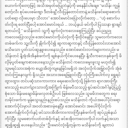
ယောက်ကိုတော့ဖြင့် အသိအမှတ်မပြုဘဲနှင့်ကို မနေနိုင်ပါချေ။ “မသိန်း ကျွန်
တော့်လီး စုပ်ပေးစမ်းဗျာ ဒီတစ်ချှီ လီးပြန်တောင်တာနဲ့ မသိန်းဖင်ရောစောက်
ပတ်ရော လိုးပေးမှာ သိလား” အောင်မောင်းပြောလိုက်တော့ … “ဟဲ့ စောက်ပ
တ်လိုးရ တော်ပြီပေါ့ အောင်မောင်းရယ် … ဘယ့်နှယ် ဖင်ကိုပါ ပြဿနာ ရှာချင်
ရတယ်လို့ ” မသိန်းတင် သူ့ကို မျက်လုံးကလေးစွေကြည့်ပြီး ခပ်ညုညု
ကလေးပြောသည်။ အောင်မောင်းကိုယ်လုံးကို မှီထိုင်နေပြီး သူမလက်ကလေး
တစ်ဖက်က သူ့လီးကို နှိုက်ကိုင်၍ ဆွကာဆွကာနှင့် လီးပြန်တောင်လာအောင်
မသိမသာ ပွတ်သပ်ဆွနှူးပေးနေသည်။ အောင်မောင်းလက်များကလည်း မ
သိန်းတင် နို့အုံအိအိနှစ်ဖက်ကို ဖျစ်နယ်ကိုင်ပေးနေပြီး နို့သီးကလေးနှစ်ခုကို ဖိ
လှိမ့်ပွတ်ချေကစားပေးနေသည်။ မသိန်းတင် ကလေးမွေးဖူးသူ မဟုတ်၍
သူမရင်သားအစုံက ပျော့အိတွဲကျနေခြင်းမရှိဘဲ အလုံးလိုက်အမြွှာလိုက် အုံခဲ
တင်းကြွနေလျက် ရှိသည်။ အသားအရေဖြူဝင်းပြီး လုံးကြီးပေါက်လှ ရွှေရင်
ထွားထွား တင်ပဆုံသားကားကား ရေဆေးငါးကဲ့သို့ ဖြစ်ကာ ရာဂအားကြီး
မားသည့် ယောက်ျားသားတို့အကြိုက် မိန်းမပီသသည့် ရုပ်ဆင်းအင်္ဂါနှင့်ပြည့်
စုံသော မိန်းမချောမိန်းမလှတစ်ဦးပင် ဖြစ်လေသည်။ သူမမိဘတွေက ရေး
လမိုင်းဖက်က မွန်သွေးနည်းနည်းစပ်သည်။ မသိန်းတင် ကိုယ်အပေါ်ပိုင်းရော
အောက်ပိုင်းမှာပါ အဝတ်အစားမဲ့နေပြီး အောင်မောင်း အပေါ်ကိုင်လိုက်
အောက်နှိုက်လိုက်နှင့် ဖင်သားအိအိကားကားကြီးနှစ်ဖက်ကို ဆုပ်ညှစ်နယ်
ကိုင်ပြီး သူမစောက်ပတ်တစ်ဝိုက်နှင့် ဖင်စအိုဝကလေးကိုပါ လက်နှင့်အသာ
ဆွ၍ဆွ၍ ပေးနေပါသည်။ “ဦးမောင်လုံးရှိတုန်းက မသိန်းဖင်ကို ချတာပဲ