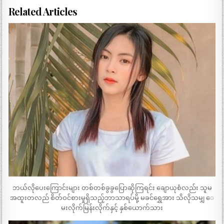
Related Articles
ဘယ်လိုပေးကြောင်းများ တစ်တစ်ခွခွပြောဆိုကြရင်း ချောယုစံလည်း သူမ
အထူးတလည် စိတ်ဝင်စားမှုရှိသည့်ဘာသာရပ်မို့ မခင်ရွှေအား သိလိုသမျှ ေ
မးလိုက်မြန်းလိုက်နှင့် နှစ်ယောက်သား