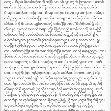
တော့ … ဒီမှာပဲ မိုးလင်းတဲ့အထိ အပြီးသာ လိုးသွားလိုက် ကြားလား” အောင်
မောင်း မသိန်းတင်စကားကို ကြားတော့ ဟက်ဟက်ပက်ပက်ရယ်လိုက်
မိသည်။ မသိန်းတင် ပြောမယ်ဆိုလည်းပြောချင်စရာ။ သူ မသိန်းတင်အိမ်မှာ
တစ်ညလုံး သောင်တင်နေပြီး အရက်သေစာများ သောက်လိုက်စားလိုက် မ
သိန်းတင်ကို ဖီးလ်လာလျှင်လာသလို တစ်ချီပြီးတစ်ချီ စိတ်ရှိလက်ရှိ လိုး
လိုက်နှင့် သူ့ထက်အသက်အများကြီး ပိုကြီးသည့် မသိန်းတင်ကို အစ်မကြီး
တစ်ယောက်ကို မောင်ငယ်လေးတစ်ယောက်က နွဲ့ဆိုးဆိုးနေသလို ဂျီကျ
ချင်တိုင်းကျကာ နိုင်ထက်စီးနင်းလုပ်နေပေသည်။ မသိန်းတင်က လင်မရှိ။
သေပြီ။ (၉၆)ပါးနှင့်လား အရက်ပဲအလွန်အမင်း သောက်ခဲ့မိလို့များလား
ကာမဂုဏ်ဇက်ကြိုး အထုံးအဆက်ပြတ်ပြီး စက်တပ်သလို နေ့နေ့ညည မအား
နိုင်အောင် လင်မယားနှစ်ယောက် အလိုးလွန်ခဲ့ကြလို့လား။ ဒါတော့ သူလည်း
အသေအချာတော့ မသိပါ။ သေတဲ့သူက သေပြီး ကျန်တဲ့သူသာ ကာမဂုဏ်
အလိုရမ္မက်ကို မကျေမနပ် မရောင့်ရဲ မတင်းတိမ်နိုင်စွာဖြင့် တစ်ယောက်တည်း
ဟတ်ကော့ကြီး ဖြစ်ကျန်ခဲ့ရတာဖြစ်သည်။ မသိန်းတင် တဏှာအလွန်ကြီး
သည်။ ယောက်ျားမရှိလျှင် ဘယ်လိုမှ နေတတ်မည့်သူလည်း မဟုတ်ပါ။ သူ့
ယောက်ျားမောင်လုံး ရှိစဉ်အခါက အလုပ်ကြမ်းသမားပီပီ နွေရာသီ အုတ်ဖို
ချိန်ရောက်ပြီ ဆိုတာနှင့် (သူတို့ဒေသမှာ ဒီလို ဆောင်းအကုန်နွေအကူး ရာသီ
ချိန်မျိုးကျမှ မြေအုတ်ဖုတ်သည့်လုပ်ငန်းကို စတင်လုပ်ကိုင်ကြလေ့ရှိသည်။
ယောက်ျားက လုပ်ငန်းခွင် အခေါ် ဖိုဆရာဖြစ်၍ ဟိုအုတ်ဖိုသွား ဒီအုတ်ဖိုသွား
အငှားလိုက်ရင်း ငွေကိုမဲရှာပြီး အလုပ်ထဲမှာသာ အချိန်ကုန် လေ့ရှိသူ
ဖြစ်သည်။) အိမ်မပြန်စတမ်း အလုပ်ထဲနစ်နေတတ်ပြီး သူ နှစ်ပတ်နေ၍တစ်ခါ