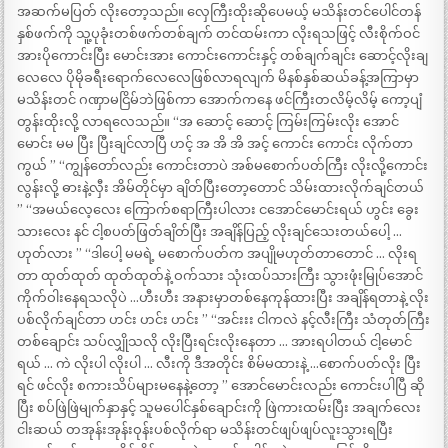
အဆက်မပြတ် လိုးတော့သည်။ လှေကြီးထိုးဆိုပေမယ့် မသိန်းတင်ပေါင်တန်
နှစ်ဖက်ကို သူ့ပုခုံးတစ်ဖက်တစ်ချက် တင်ထမ်းကာ လိုးရသဖြင့် လီးစိုက်ဝင်
အားပိုကောင်းပြီး မောင်းအား ကောင်းကောင်းနှင့် တစ်ချက်ချင်း ဆောင့်လိုးချ
လေလေ ပိုမိုခရီးရောက်လေလေဖြစ်လာရလျက် မိနစ်နှစ်ဆယ်ခန့်အကြာမှာ
မသိန်းတင် ဂဏှာမငြိမ်ဘဲဖြစ်ကာ အောက်ကနေ ဖင်ကြီးတလိမ့်လိမ့် ကော့ပျံ
တွန်းထိုးလို့ လာရလေသည်။ “အ ဆောင့် ဆောင့် ကြမ်းကြမ်းလိုး အောင်
မောင်း မမ ပြီး ပြီးချင်လာပြီ ဟင့် အ အိ အိ အင့် ကောင်း ကောင်း လိုက်တာ
ကွယ် ” “ကျွန်တော်လည်း ကောင်းတာပဲ အစ်မစောက်ပတ်ကြီး လိုးလို့ကောင်း
လွန်းလို့ ဓားနဲ့လှီး အိမ်တိုင်မှာ ချိတ်ပြီးတော့တောင် သိမ်းထားလိုက်ချင်တယ်
” “အမယ်လေ့လေး ကြောက်စရာကြီးပါလား ငအောင်မောင်းရယ် ဟွင်း ခွေး
သားလေး နင် ငါ့စပတ်ဖြတ်ချိတ်ပြီး အချိန်ပြည့် လိုးချင်သေးတယ်ပေါ့ …
ဟုတ်လား ” “ဒါပေါ့ မမရဲ့ မစောက်ပတ်က အပျိုမဟုတ်တာတောင် … လိုးရ
တာ ထုတ်ထုတ် ထုတ်ထုတ်နဲ့ ဝက်သား သုံးထပ်သားကြီး သွားဖုံးမြုပ်အောင်
ကိုက်ဝါးနေရသလိုပဲ …ဟီးဟီး အနားမှာတစ်နေကုန်ထားပြီး အချိန်ရတာနဲ့ လိုး
ပစ်လိုက်ချင်တာ ဟင်း ဟင်း ဟင်း ” “အင်းးး ငါကလဲ နင့်လီးကြီး သံတုတ်ကြီး
တစ်ချောင်း သပ်လျှိုသလို လိုးပြီးရင်းလိုးနေတာ … အားရပါတယ် ငါ့မောင်
ရယ် … ကဲ လိုးပါ လိုးပါ … လီးကို ဒီအတိုင်း စိမ်မထားနဲ့ …စောက်ပတ်လိုး ပြီး
ရင် ဖင်လိုး စကားသိပ်များမနေနဲ့တော့ ” အောင်မောင်းလည်း ကောင်းပါပြီ ဆို
ပြီး စပ်ဖြဲဖြဲမျက်နှာနှင့် သူမပေါင်နှစ်ချောင်းကို ဖြဲကားထမ်းပြီး အချက်လေး
ငါးဆယ် တအုန်းအုန်းဝုန်းပစ်လိုက်ရာ မသိန်းတင်ဖျပ်ဖျပ်လူးသွားရပြီး