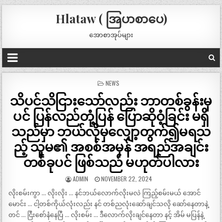
Hlataw ( အြပာစာပေ)
အောစာအုပ်များ
POSTED
NEWS
IN
သိပင်သိငြားသော်လည်း ဘာတစ်ခွန်းမှ
ပင် ပြန်လည်တုံ့ပြန် ပြောဆိုဝံ့ခြင်း မရှိ
သည်မှာ ဘယ်လိုမှလျှော့တွက်၍မရသ
ည့် သူမ၏ အစစ်အမှန် အရည်အချင်း
တစ်ခုပင် ဖြစ်သည် မဟုတ်ပါလား
ADMIN
NOVEMBER 22, 2024
လိုးစမ်းကွာ … လိုးလိုး … နင်ဘယ်လောက်လိုးမလဲ ကြည့်စမ်းမယ် အောင်
မောင်း … ငါ့တစ်ကိုယ်လုံးလည်း နင် တစ်ညလုံးဆော်ချင်သလို ဆော်နေတာနဲ့
တင် … ငြီးစော်နံနေပြီ … လိုးစမ်း … ဒီလောက်လိုးချင်နေတာ နင့် အိမ် မပြန်နဲ့