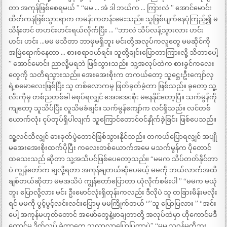
တာ အကုန်ဖြစ်စေရမယ် ” “မမ … အဲ ဒါ ဘယ်က … ကြားလဲ ” အောင်မောင်း
ထိတ်ကနဲဖြစ်သွားရာက ကမန်းကတန်းမေးသည်။ သူဖြစ်ပျက်နေပုံကြည့်၍ မ
သိန်းတင် တဟင်းဟင်းရယ်လိုက်ပြီး … “ဘာလဲ သိပ်လန့်သွားလား ဟင်း
ဟင်း ဟင်း …မမ မသိတာ ဘာမှမရှိဘူး မင်းတို့အလုပ်ကလူတွေ မမဆိုင်ကို
အမြဲရောက်နေတာ … စားစရာဝယ်ရင်း သူတို့ချင်းပြောတာကြားလို့ သိတာပေါ့
” အောင်မောင်း ညာလို့မရဘဲ ဖြစ်သွားသည်။ သူ့အလုပ်ထဲက စားခွင်ကလေး
တွေကို သတိရသွားသည်။ အေးအေးစိုးက တကယ်တော့ သူဋ္ဌေးဦးကျော်လှ
ရဲ့စမောလေးဖြစ်ပြီး သူ တစ်လောကမှ ဖြတ်ခုတ်ခဲ့တာ ဖြစ်သည်။ ခုတော့ သူ့
လီးကိုမှ တစ်ညတစ်ခါ မစုပ်ရလျှင် အေးအေးစိုး မနေနိုင်တော့ပြီ။ သက်မွန်ကို
ကျတော့ သူသိပ်ပြီး လူသိမခံချင်။ သက်မွန်ကျော်က လင်ရှိသည်။ လင်တစ်
ယောက်လုံး ငုပ်တုပ်ရှိပါလျက် သူကြောင်တောင်ဝင်နှိုက်ခဲ့ခြင်း ဖြစ်ပေသည်။
သူ့လင်သိလျှင် ဓားခုတ်ပွဲတောင်ဖြစ်သွားနိုင်သည်။ တကယ်ပြောရလျှင် အပျို
မအေးအေးစိုးထက်ပိုပြီး ကလေးတစ်ယောက်အမေ မသက်မွန်က ပိုတောင်
ထသေးသည် ဆိုတာ သူ့အသိပင်ဖြစ်ပေတော့သည်။ “မမက သိပ်တတ်နိုင်တာ
ပဲ ကျွန်တော်က ချလို့ရတာ အကုန်ချတယ်ဆိုပေမယ့် မမကို ဘယ်လာက်အထိ
ချစ်တယ်ဆိုတာ မမအသိပဲ ကျွန်တော်ပြောတာ ယုံလိုက်စမ်းပါ ” “မမက မယုံ
ဘူး ပြောလို့လား မင်း ဦးမောင်လုံးရှိတုန်းကလည်း ဒီလိုပဲ သူ တခြားမိန်းမလိုး
ရင် မမကို ပွင့်ပွင့်လင်းလင်းပြောမှ မမကြိုက်တယ် “”သူ ပြောပြလား ” “အင်း
ပေါ့ အကုန်မဟုတ်တောင် အဖော်တွေနဲ့ဖာချတာတို့ အလုပ်ထဲမှာ ဟိုကောင်မဒီ
ကောင်မ ဒိတ်လုပ် ခဲ့တာတွေ သူလာလာပြောပြတာပဲ” “မမ သဝန်မတိုဘူး