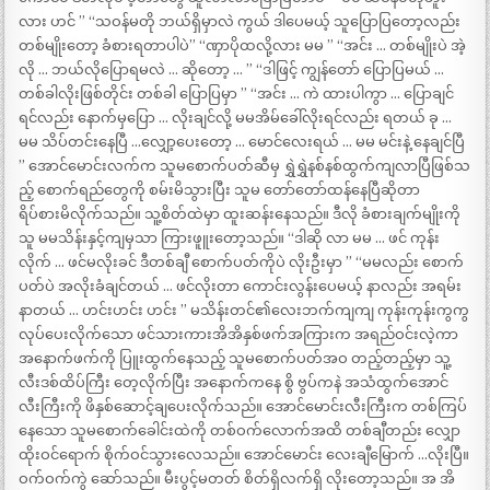
လား ဟင် ” “သဝန်မတို ဘယ်ရှိမှာလဲ ကွယ် ဒါပေမယ့် သူပြောပြတော့လည်း
တစ်မျိုးတော့ ခံစားရတာပါပဲ” “ဏှာပိုထလို့လား မမ ” “အင်း … တစ်မျိုးပဲ အဲ့
လို … ဘယ်လိုပြောရမလဲ … ဆိုတော့ … ” “ဒါဖြင့် ကျွန်တော် ပြောပြမယ် …
တစ်ခါလိုးဖြစ်တိုင်း တစ်ခါ ပြောပြမှာ ” “အင်း … ကဲ ထားပါကွာ … ပြောချင်
ရင်လည်း နောက်မှပြော … လိုးချင်လို့ မမအိမ်ခေါ်လိုးရင်လည်း ရတယ် ခု …
မမ သိပ်တင်းနေပြီ …လျှော့ပေးတော့ … မောင်လေးရယ် … မမ မင်းနဲ့ နေချင်ပြီ
” အောင်မောင်းလက်က သူမစောက်ပတ်ဆီမှ ရွှဲရွှဲနစ်နစ်ထွက်ကျလာပြီဖြစ်သ
ည့် စောက်ရည်တွေကို စမ်းမိသွားပြီး သူမ တော်တော်ထန်နေပြီဆိုတာ
ရိပ်စားမိလိုက်သည်။ သူ့စိတ်ထဲမှာ ထူးဆန်းနေသည်။ ဒီလို ခံစားချက်မျိုးကို
သူ မမသိန်းနှင့်ကျမှသာ ကြားဖူူးတော့သည်။ “ဒါဆို လာ မမ … ဖင် ကုန်း
လိုက် … ဖင်မလိုးခင် ဒီတစ်ချီ စောက်ပတ်ကိုပဲ လိုးဦးမှာ ” “မမလည်း စောက်
ပတ်ပဲ အလိုးခံချင်တယ် … ဖင်လိုးတာ ကောင်းလွန်းပေမယ့် နာလည်း အရမ်း
နာတယ် … ဟင်းဟင်း ဟင်း ” မသိန်းတင်၏လေးဘက်ကျကျ ကုန်းကုန်းကွကွ
လုပ်ပေးလိုက်သော ဖင်သားကားအိအိနှစ်ဖက်အကြားက အရည်ဝင်းလဲ့ကာ
အနောက်ဖက်ကို ပြူးထွက်နေသည့် သူမစောက်ပတ်အဝ တည့်တည့်မှာ သူ့
လီးဒစ်ထိပ်ကြီး တေ့လိုက်ပြီး အနောက်ကနေ စွိ ဗွပ်ကနဲ အသံထွက်အောင်
လီးကြီးကို ဖိနှစ်ဆောင့်ချပေးလိုက်သည်။ အောင်မောင်းလီးကြီးက တစ်ကြပ်
နေသော သူမစောက်ခေါင်းထဲကို တစ်ဝက်လောက်အထိ တစ်ချီတည်း လျှော
ထိုးဝင်ရောက် စိုက်ဝင်သွားလေသည်။ အောင်မောင်း လေးချီမြောက် …လိုးပြီ။
ဝက်ဝက်ကွဲ ဆော်သည်။ မီးပွင့်မတတ် စိတ်ရှိလက်ရှိ လိုးတော့သည်။ အ အိ