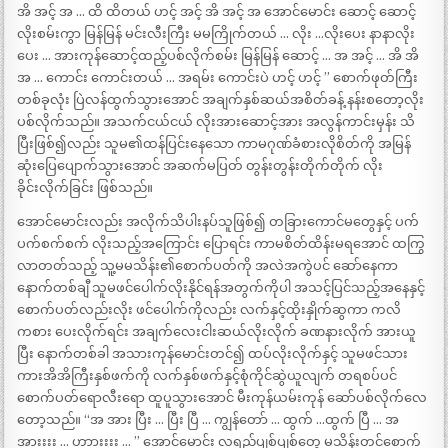
အိ အင့် အ … ထိ ထိတယ် ဟင့် အင့် အိ အင့် အ အောင်မောင်း ဆောင့် ဆောင့်
လိုးစမ်းကွာ မြန်မြန် မင်းလီးကြီး မမကြိုက်တယ် … လိုး …လိုးပေး နာနာလိုး
ပေး … အားကုန်ဆောင့်ထည့်ပစ်လိုက်စမ်း မြန်မြန် ဆောင့် … အ အင့် … အိ အိ
အ … ကောင်း ကောင်းတယ် … အရမ်း ကောင်းပဲ ဟင့် ဟင့် ” စောက်ဖုတ်ကြီး
တစ်ခုလုံး ပြဲလန်ထွက်သွားအောင် အချက်နှစ်ဆယ်အစိတ်ခန့် နန်းစတော့လိုး
ပစ်လိုက်သည်။ အသက်ငယ်ငယ် လိုးအားဆောင့်အား အလွန်ကာင်းမှန်း သိ
ပြီးဖြစ်၍လည်း သူမ၏ထန်ပြင်းနေသော ကာမဂုဏ်ခံစားလိုစိတ်ကို အမြန်
ဆုံးပြေပျောက်သွားအောင် အဆက်မပြတ် တွန်းတွန်းတိုက်တိုက် လိုး
ခိုင်းလိုက်ခြင်း ဖြစ်သည်။
အောင်မောင်းလည်း အလိုက်သိပါးနပ်သူဖြစ်၍ တခြားကောင်မတွေနှင့် ပက်
ပက်စက်စက် လိုးသည့်အကြောင်း ပြောရင်း ကာမစိတ်ထိန်းမရအောင် ထကြွ
လာတတ်သည့် သူ့မမသိန်း၏စောက်ပတ်ကို အလဲအကွဲပင် ဆော်နေကာ
နောက်တစ်ချီ သူမဖင်ပေါက်လိုးနိုင်ရန်အတွက်ကိုပါ အသင့်ပြင်သည့်အနေနှင့်
စောက်ပတ်လည်းလိုး ဖင်ပေါက်ကိုလည်း လက်နှင့်ထိုးနှိုက်ဆွကာ ကလိ
ကစား ပေးလိုက်ရင်း အချက်လေးငါးဆယ်လိုးလိုက် ခဏနားလိုက် အားယူ
ပြီး နောက်တစ်ခါ အသားကုန်မောင်းတင်၍ ထပ်လိုးလိုက်နှင့် သူမဖင်သား
ကားအိအိကြီးနှစ်ဖက်ကို လက်နှစ်ဖက်နှင့်စုံကိုင်ဆွဲယူလျက် တရစပ်ပင်
စောက်ပတ်ရောလီးရော ထူပူသွားအောင် မီးကုန်ယမ်းကုန် ဆော်ပစ်လိုက်လေ
တော့သည်။ “အ အား ပြီး … ပြီး ပြီ … ကျွန်တော် … ထွက် …ထွက် ပြီ … အ
အားးးး … ဟာားးးး … ” အောင်မောင်း လရည်ပျစ်ပျစ်တွေ မသိန်းတင်စောက်