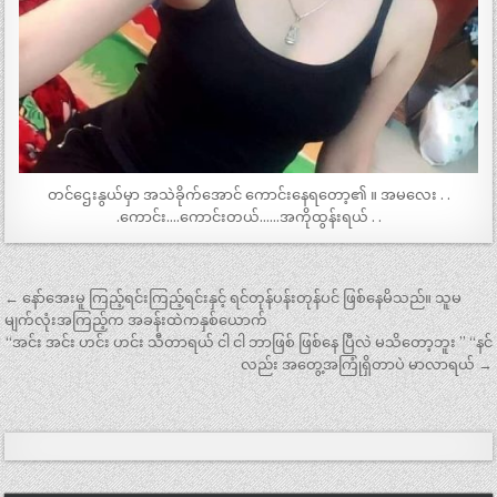
တင်ဌေးနွယ်မှာ အသဲခိုက်အောင် ကောင်းနေရတော့၏ ။ အမလေး . .
.ကောင်း….ကောင်းတယ်……အကိုထွန်းရယ် . .
Post
← နော်အေးမူ ကြည့်ရင်းကြည့်ရင်းနှင့် ရင်တုန်ပန်းတုန်ပင် ဖြစ်နေမိသည်။ သူမ
navigation
မျက်လုံးအကြည့်က အခန်းထဲကနှစ်ယောက်
“အင်း အင်း ဟင်း ဟင်း သီတာရယ် ငါ ငါ ဘာဖြစ် ဖြစ်နေ ပြီလဲ မသိတော့ဘူး ” “နင်
လည်း အတွေ့အကြုံရှိတာပဲ မာလာရယ် →