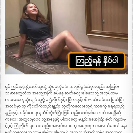
ရုပ်ကြမ်းနှင့် နွံဲ့တတ်သူလို့ ဆိုရမလိုပင်။ အလုပ်ခွင်ထဲမှာလည်း အကြမ်း
သမားတွေထဲက အတွေ့အကြုံခပ်နုနု ဆတ်စလူးခါနေသည့် အလုပ်သမ
ကလေးတွေဆိုလျှင် သူမို့ မငြိလိုက်နှင့်။ ငြိတာနှင့်ပင် ဇာတ်လမ်းက ပြတ်ပြီ။
အလစ်မှာ သူ ကိုင်လိုက်သည်ချည်း သူတို့ကလေးတွေရဲ့ကာမကို မရရသည့်
နည်းနှင့် အပိုင်စား ရယူသိမ်းပိုက်ပြီး ဖြစ်သည်။ တစ်နှစ်လောက် အချိန်တို
ကလေး အတွင်းမှာပင် သူ့အနေနှင့် ပါကင်တွေ မနည်းမနောကြီး စိတ်ကြိုက်ဖွ
င့်ခွင့် ကြုံလိုက် ရသေးသည်။ အလုပ်သမတွေ အများစုက အလယ်မဝယ် မနူး
မနပ်ကလေးတွေသာမို့ မြေတူးမြေသယ် အုတ်သယ်အုတ်ထမ်း အတူတကွ