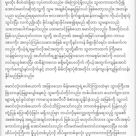
မူးထိုး စိတ်ထဲရှိရာ လုပ်တတ်သည်။ ဒါကြောင့်မို့လည်း သူတကာထက်ပို၍
အောင်မောင်းဆိုတဲ့သူ့ကို သူမ အချစ်ပိုနေရခြင်းပင် ဖြစ်တော့သည်။ အတန်း
ပညာ မည်မည်ရရမတတ်။ ဗလအားကိုး မိုက်ရူးရဲဆန်တာမျိုးက ကိုယ်လိုရာပုံ
သွင်းပြီး လက်ညှိုးထိုး ခိုင်းချင်ရာခိုင်းစေ၍ရမည် ဆိုတာ သူမနားလည်
သဘောပေါက်နေပါသည်။ ပထမလင်ဖြစ်သော မောင်လုံးလည်း ဒီအတိုင်းပင်
ဖြစ်သည်မဟုတ်လား။ သူတို့ အသိဉာဏ် အမျှော်အမြင်သာမရှိတာ ကာယ
အားကိုး အလုပ်ကြမ်းသမားအဖြစ် ငွေကိုနင်းကန် ဖိရှာခိုင်းရင်း တစ်ဖက်က
လည်း ကိုယ့်ရဲ့ရမ္မက်လိုအင်အတွက် သူတို့ဆီက သူတကာထက် ကြီးမား
သန်စွမ်းလှသည့် အဟိတ်တိရစ္ဆာန်နှင့်မခြားသော ကာမစွမ်းအင်ကို ဝဝလင်
လင်ရယူခံစားပြီး ထမီနံ့ကလေး မစို့မပို့ပေးလိုက် ကိုယ့်အတွက်ကျန်အောင်
ကွက်ကျော်နင်းလိုက်နှင့် ဘဝကို မိမိလိုရာပုံစံအတိုင်း ဟန်ကျပန်ကျဖြတ်သန်း
နိုင်မည်ဖြစ်သည်။
မောင်လုံးတစ်ယောက် အခြားသော မိန်းမတွေရဲ့ပေါင်ကြားထဲမှာ သွားကြီးအ
ဖြဲသားနှင့်မြူးပျော်နေစဉ် သူမကိုယ်တိုင်လည်း တစ်ပါးသော ယောက်ျားသား
များရဲ့ရင်ခွင်ထဲမှာ ကာမသုခအလီလီ ခံစားရယူနိုင်ခဲ့သည့် အဖြစ်ကို သူ့လင်
မောင်လုံးတစ်ယောက် သိပင်သိငြားသော်လည်း ဘာတစ်ခွန်းမှပင် ပြန်လည်
တုံ့ပြန် ပြောဆိုဝံ့ခြင်း မရှိသည်မှာ ဘယ်လိုမှလျှော့တွက်၍မရသည့် သူမ၏
အစစ်အမှန် အရည်အချင်းတစ်ခုပင် ဖြစ်သည် မဟုတ်ပါလား။ သူမ လီးအစုပ်
ကောင်းလွန်း၍ အောင်မောင်းလည်း လီးမတ်မတ်တောင်လာရလေပြီ။ လဒစ်
ထိပ်လုံးကြီးက မှိုပွင့်တစ်ပွင့်လို ထိပ်ဖူးတစ်ခုလုံး ပွပွကားကားကြီးဖြစ်လာ