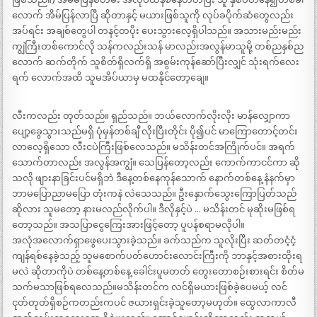
လောက် အိမ်ပြန်လာပြီ ဆိုတာနှင့် မယားဖြစ်သူကို လုပ်ခပိုက်ဆံတွေလည်း
အပ်ရင်း အချစ်တွေပါ တနင့်တပိုး ပေးသွားလေ့ရှိပါသည်။ အသားမည်းမည်း
ကျွဲကြီးတစ်ကောင်လို သန်ကလည်းသန် မာလည်းအလွန်မာသူမို့ တစ်ညနှစ်ည
လောက် ဆက်တိုက် သူစိတ်ရှိလက်ရှိ အစွမ်းကုန်ဆော်ပြီးလျှင် သုံးရက်လေး
ရက် လောက်အထိ သူမအိပ်ယာမှ မထနိုင်တော့ချေ။
လီးကလည်း တုတ်သည်။ ရှည်သည်။ ဘယ်လောက်လိုးလိုး မာန်လျှောကာ
ပျော့ခွေသွားသည်မရှိ ပုံမှန်တစ်ချီ လိုးပြီးတိုင်း ပို၍ပင် မာကြောတောင့်တင်း
လာလေ့ရှိသော လီးငပဲကြီးဖြစ်လေသည်။ မသိန်းတင်အကြိုက်ပင်။ အရက်
သောက်တာလည်း အလွန်အကျွံ။ သေပြန်တော့လည်း ကောက်ကာငင်ကာ ဆို
သလို ဖျားနာခြင်းပင်မရှိဘဲ ဒီနေ့တစ်နေကုန်သောက် နောက်တစ်နေ့ နံနက်မှာ
ဘာမပြောညာမပြော တုံးကနဲ လဲသေသည်။ ဦးနှောက်သွေးကြောပြတ်သည်
ဆိုလား သူမတော့ နားမလည်လိုက်ပါ။ ဒီလိုနှင့်ပဲ … မသိန်းတင် မုဆိုးမဖြစ်ရ
တော့သည်။ အသပြာငွေကြေးအားဖြင့်တော့ ပူပန်စရာမလိုပါ။
အလုံအလောက်ရှာဖွေပေးသွားခဲ့သည်။ ခက်သည်က သူလိုးပြီး ဆတ်တငံ့ငံ့
ကျန်ရစ်နေခဲ့သည့် သူမစောက်ပတ်ဟောင်းလောင်းကြီးကို ဘာနှင့်အစားထိုးရ
မလဲ ဆိုတာကိုပဲ တစ်နေ့တစ်နေ့ ခေါင်းပူမတတ် တွေးတောစဉ်းစားရင်း စိတ်မ
သက်မသာဖြစ်ရလေသည်။မသိန်းတင်က လင်ရှိမယားဖြစ်ခဲ့ပေမယ့် လင်
ငုတ်တုတ်ရှိစဉ်ကတည်းကပင် ဇယားရှင်းခဲ့သူတော့မဟုတ်။ ထွေလာကာလီ