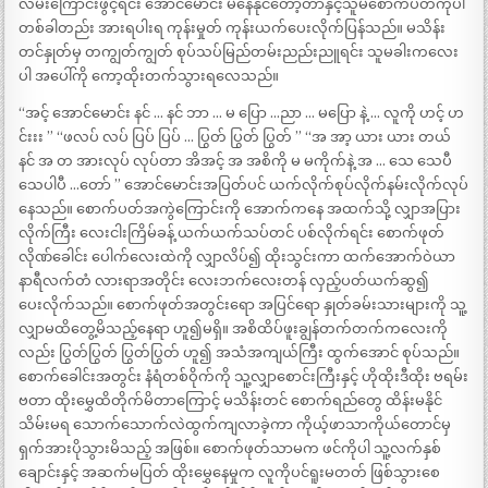
လမ်းကြောင်းဖွင့်ရင်း အောင်မောင်း မနေနိုင်တော့တာနှင့်သူမစောက်ပတ်ကိုပါ
တစ်ခါတည်း အားရပါးရ ကုန်းမှုတ် ကုန်းယက်ပေးလိုက်ပြန်သည်။ မသိန်း
တင်နှုတ်မှ တကျွတ်ကျွတ် စုပ်သပ်မြည်တမ်းညည်းညူရင်း သူမခါးကလေး
ပါ အပေါ်ကို ကော့ထိုးတက်သွားရလေသည်။
“အင့် အောင်မောင်း နင် … နင် ဘာ … မ ပြော …ညာ … မပြော နဲ့ … လူကို ဟင့် ဟ
င်းးး ” “ဖလပ် လပ် ပြပ် ပြပ် … ပြွတ် ပြွတ် ပြွတ် ” “အ အာ့ ယား ယား တယ်
နင် အ တ အားလုပ် လုပ်တာ အိအင့် အ အစိကို မ မကိုက်နဲ့ အ … သေ သေပီ
သေပါပီ …တော် ” အောင်မောင်းအပြတ်ပင် ယက်လိုက်စုပ်လိုက်နမ်းလိုက်လုပ်
နေသည်။ စောက်ပတ်အကွဲကြောင်းကို အောက်ကနေ အထက်သို့ လျှာအပြား
လိုက်ကြီး လေးငါးကြိမ်ခန့် ယက်ယက်သပ်တင် ပစ်လိုက်ရင်း စောက်ဖုတ်
လိုဏ်ခေါင်း ပေါက်လေးထဲကို လျှာလိပ်၍ ထိုးသွင်းကာ ထက်အောက်ဝဲယာ
နာရီလက်တံ လားရာအတိုင်း လေးဘက်လေးတန် လှည့်ပတ်ယက်ဆွ၍
ပေးလိုက်သည်။ စောက်ဖုတ်အတွင်းရော အပြင်ရော နှုတ်ခမ်းသားများကို သူ့
လျှာမထိတွေ့မိသည့်နေရာ ဟူ၍မရှိ။ အစိထိပ်ဖူးချွန်တက်တက်ကလေးကို
လည်း ပြွတ်ပြွတ် ပြွတ်ပြွတ် ဟူ၍ အသံအကျယ်ကြီး ထွက်အောင် စုပ်သည်။
စောက်ခေါင်းအတွင်း နံရံတစ်ဝိုက်ကို သူ့လျှာစောင်းကြီးနှင့် ဟိုထိုးဒီထိုး ဗရမ်း
ဗတာ ထိုးမွှေထိတိုက်မိတာကြောင့် မသိန်းတင် စောက်ရည်တွေ ထိန်းမနိုင်
သိမ်းမရ သောက်သောက်လဲထွက်ကျလာခဲ့ကာ ကိုယ့်ဖာသာကိုယ်တောင်မှ
ရှက်အားပိုသွားမိသည့် အဖြစ်။ စောက်ဖုတ်သာမက ဖင်ကိုပါ သူ့လက်နှစ်
ချောင်းနှင့် အဆက်မပြတ် ထိုးမွှေနေမှုက လူကိုပင်ရူးမတတ် ဖြစ်သွားစေ