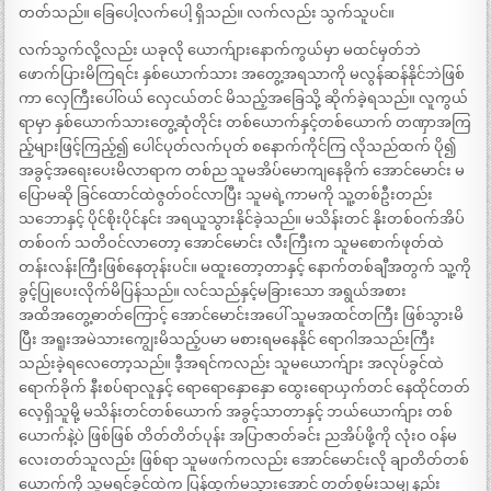
တတ်သည်။ ခြေပေါ့လက်ပေါ့ ရှိသည်။ လက်လည်း သွက်သူပင်။
လက်သွက်လို့လည်း ယခုလို ယောက်ျားနောက်ကွယ်မှာ မထင်မှတ်ဘဲ
ဖောက်ပြားမိကြရင်း နှစ်ယောက်သား အတွေ့အရသာကို မလွန်ဆန်နိုင်ဘဲဖြစ်
ကာ လှေကြီးပေါ်ဝယ် လှေငယ်တင် မိသည့်အခြေသို့ ဆိုက်ခဲ့ရသည်။ လူကွယ်
ရာမှာ နှစ်ယောက်သားတွေ့ဆုံတိုင်း တစ်ယောက်နှင့်တစ်ယောက် တဏှာအကြ
ည့်များဖြင့်ကြည့်၍ ပေါင်ပုတ်လက်ပုတ် စနောက်ကိုင်ကြ လိုသည်ထက် ပို၍
အခွင့်အရေးပေးမိလာရာက တစ်ည သူမအိပ်မောကျနေခိုက် အောင်မောင်း မ
ပြောမဆို ခြင်ထောင်ထဲဇွတ်ဝင်လာပြီး သူမရဲ့ကာမကို သူ့တစ်ဦးတည်း
သဘောနှင့် ပိုင်စိုးပိုင်နင်း အရယူသွားနိုင်ခဲ့သည်။ မသိန်းတင် နိုးတစ်ဝက်အိပ်
တစ်ဝက် သတိဝင်လာတော့ အောင်မောင်း လီးကြီးက သူမစောက်ဖုတ်ထဲ
တန်းလန်းကြီးဖြစ်နေတုန်းပင်။ မထူးတော့တာနှင့် နောက်တစ်ချီအတွက် သူ့ကို
ခွင့်ပြုပေးလိုက်မိပြန်သည်။ လင်သည်နှင့်မခြားသော အရွယ်အစား
အထိအတွေ့ဓာတ်ကြောင့် အောင်မောင်းအပေါ် သူမအထင်တကြီး ဖြစ်သွားမိ
ပြီး အရူးအမဲသားကျွေးမိသည့်ပမာ မစားရမနေနိုင် ရောဂါအသည်းကြီး
သည်းခဲ့ရလေတော့သည်။ ဒီ့အရင်ကလည်း သူမယောက်ျား အလုပ်ခွင်ထဲ
ရောက်ခိုက် နီးစပ်ရာလူနှင့် ရောရောနှောနှော ထွေးရောယှက်တင် နေထိုင်တတ်
လေ့ရှိသူမို့ မသိန်းတင်တစ်ယောက် အခွင့်သာတာနှင့် ဘယ်ယောက်ျား တစ်
ယောက်နဲ့ပဲ ဖြစ်ဖြစ် တိတ်တိတ်ပုန်း အပြာဇာတ်ခင်း ညအိပ်ဖို့ကို လုံးဝ ဝန်မ
လေးတတ်သူလည်း ဖြစ်ရာ သူမဖက်ကလည်း အောင်မောင်းလို ချာတိတ်တစ်
ယောက်ကို သူမရင်ခွင်ထဲက ပြန်ထွက်မသွားအောင် တတ်စွမ်းသမျှ နည်း