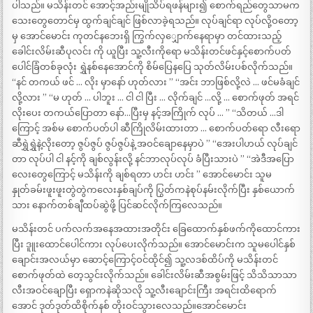
ပါသည်။ မသိန်းတင် အောင့်အည်းမျိုသိပ်ရဖန်များ၍ စောက်ရည်တွေသာမက
သေးတွေတောင်မှ ထွက်ချင်ချင် ဖြစ်လာခဲ့ရသည်။ လုပ်ချင်ရာ လုပ်လို့ဝတော့
မှ အောင်မောင်း ကုတင်နဘေးရှိ ကြွက်လှျှောက်နေရာမှာ တင်ထားသည့်
ခေါင်းလိမ်းဆီပုလင်း ကို ယူပြီး သူ့လီးကိုရော မသိန်းတင်ဖင်နှင့်စောက်ပတ်
ပေါင်ခြံတစ်ခုလုံး ရွှဲနစ်နေအောင်ကို စိမ်ပြေနပြေ သုတ်လိမ်းပစ်လိုက်သည်။
“နင် တကယ် ဖင် … လိုး မှာနော် ဟုတ်လား ” “အင်း ဘာဖြစ်လို့လဲ … ဖင်မခံချင်
လို့လား ” “မ ဟုတ် … ပါဘူး … ငါ ငါ ပြီး … လိုက်ချင် …လို့ … စောက်ဖုတ် အရင်
လိုးပေး တကယ်ပြောတာ နော်…ပြီးမှ နင့်အကြိုက် လုပ် … ” “သိတယ် …ဒါ
ကြောင့် အစ်မ စောက်ပတ်ပါ ဆီကြိုလိမ်းထားတာ … စောက်ပတ်ရော လီးရော
ဆီရွှဲရွှဲနဲ့လိုးတော့ ဇွပ်ဇွပ် ဇွပ်ဇွပ်နဲ့ အဝင်ချောနေမှာပဲ ” “အေးပါဟယ် လုပ်ချင်
တာ လုပ်ပါ ငါ နင့်ကို ချစ်လွန်းလို့ နင်ဘာလုပ်လုပ် ခံပြီးသားပဲ ” “အဲဒီအပြော
လေးတွေကြောင့် မသိန်းကို ချစ်ရတာ ဟင်း ဟင်း ” အောင်မောင်း သူမ
နှုတ်ခမ်းဖူးဖူးတွဲတွဲကလေးနှစ်ချပ်ကို ပြွတ်ကနဲစုပ်နမ်းလိုက်ပြီး နှစ်ယောက်
သား နောက်တစ်ချီထပ်ဆွဲဖို့ ပြင်ဆင်လိုက်ကြလေသည်။
မသိန်းတင် ပက်လက်အနေအထားအတိုင်း ခြေထောက်နှစ်ဖက်ကိုထောင်ကား
ပြီး ဒူူးထောင်ပေါင်ကား လုပ်ပေးလိုက်သည်။ အောင်မောင်းက သူမပေါင်နှစ်
ချောင်းအလယ်မှာ ဆောင့်ကြောင့်ဝင်ထိုင်၍ သူ့လဒစ်ထိပ်ကို မသိန်းတင်
စောက်ဖုတ်ထဲ တေ့သွင်းလိုက်သည်။ ခေါင်းလိမ်းဆီအစွမ်းဖြင့် သိသိသာသာ
လီးအဝင်ချောပြီး ရှောကနဲဆိုသလို သူ့လီးချောင်းကြီး အရင်းထိရောက်
အောင် ဒုတ်ဒုတ်ထိစိုက်နစ် တိုးဝင်သွားလေသည်။အောင်မောင်း