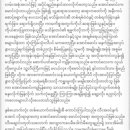
လမ်းအစုံအလင်ဖြင့် အပိုင်ချည်နှောင်ထားလိုက်တော့သည်။ အောင်မောင်းက
မောင်လုံးတပည့်လည်း ဖြစ်၍ သူ့ဆရာသေတော့ ဆရာကတော်ကို အနီးကပ်
စောင့်ရှောက်မှု ပေးသလိုနှင့် မသိန်းတင်ဆီ တစ်ရစ်ဝဲဝဲနှင့် တစ်ရက်ခြားနှစ်
ရက်ခြား ရောက်ရှိလာပြီး ကာမကိစ္စအတွက်ကိုပါ ဆရာဖြစ်သူနှင့်မခြား
ကိုယ်စားပြုတာဝန်ယူပြီး မသိန်းတင်၏ ရမ္မက်လိုဘကို ဝိုင်းကူဖြည့်ဆည်း
ပေးနေခဲ့တာ ဖြစ်သည်။ဒီည အောင်မောင်းနှင့်သူမ အချစ်ရေယဉ်ကြောထဲ
မျောပါခဲ့တာ သုံးကြိမ်သုံးလီပင် မကတော့ပြီ။ အောင်မောင်း မနက်ဖြန်အလုပ်
နားသည့်ရက်ဖြစ်၍ တစ်ညလုံး စိမ်ပြေနပြေ သူမကို အမျိုးမျိုးအဖုံဖုံ အစွမ်း
တွေပြပြီး တအုန်းအုန်းလိုးနေခြင်းလည်း ဖြစ်သည်။ သူ အလိုးကောင်းလွန်း၍
မသိန်းတင်လည်း စောက်ပတ်တွေပါ ကျိန်းလာရသည်။ ကောင်လေးက လွယ်
ကိုမလွယ်။ သူ့လီးကြီးကဖြင့် မငယ်လှ။ ကိုမောင်လုံးနှင့် နင်လားငါလား ရှိမည်
ဖြစ်ပြီး ဟိုက အားကောင်းမောင်းသန် ယောက်ျားကြီးပီပီ လိုးအားပိုပြင်းပြီး
နွားသိုးကြိုးပြတ် သရဲမရဲစီးသလို ကရှူးမူးထိုး မချိအောင်လိုးတတ်သူ ဖြစ်
ကာ အောင်မောင်းကျပြန်တော့ သာသာတစ်မျိုး ပြင်းပြင်းသွက်သွက်တစ်ဖုံ
နှေးလိုက်မြန်လိုက် သက်လုံချွေပြီး ကြာကြာအချိန်ဆွဲ၍ ချော့လိုး ညှောင့်လိုး
ကလေးများပါ လိုးပေးတတ်သူဖြစ်သည်။
နှစ်ယောက်လုံး တစ်ယောက်တစ်မျိုးစီ ကောင်းကြပါသည်။ လီးအဝင်နက်
အောင် လိုးရာမှာတော့ အောင်မောင်းရော မောင်လုံးရော အတူတူပင်ဖြစ်သည်။
လီးချောင်းတုတ်သလောက် အလျားကပေမီဒေါက်မီတွေချည်းမို့ သားအိမ်ထိ
အောင် အပြတ်အားသွန်ပြီး လိုးနိုင်ကြသည်။ သူမအလိုးခံဖူးသမျှ ဒီနှစ်