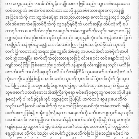
တာ တွေ့ရသည်။ လဒစ်ထိပ်ပွင့်အမျိုးအစား ဖြစ်သည်။ သူ့လဒစ်အနားသား
တစ်လျှောက် ခမောက်ဆောင်းထားသလို နှုတ်ခမ်းသားများကော့လန်၍
အပြင်ဖက်ကို ကားထွက်နေပုံမှာ အသည်းယားစရာ ကောင်းလွန်းလှပါသည်။
လီးဒစ်အောက်ခြေတစ်ဝိုက်ကို လျှာနှင့်ရစ်ဝိုက် ယက်ဆွပြီး ထိပ်လုံးကို စုပ်
ကာစုပ်ကာ ပေးလိုက်သည်။ လချောင်းတစ်လျှောက်ကိုလည်း အသွားအပြန်
လျှာနှင့်ယက်သည်။ နမ်းသည်။ စုပ်သည်။ ဂွေးဥနှစ်လုံးပင်မကျန်အောင် ပြွတ်
ကနဲပြွတ်ကနဲ စုပ်ယူနေ၍ အောင်မောင်း ကြာကြာအောင့်မခံနိုင်ဘဲ သူမကို
လက်ပြကာတားလိုက်ရသည်။ သူ့ဆီးအိမ်နှင့် ကပ်ပယ်အိတ်တစ်ဝိုက်မှာပါ
တင်း၍လာရပြီ။ ဆက်တိုက်လိုးထားရသဖြင့် လီးချောင်း တစ်ချောင်းလုံးပါ
ကျင်သလိုကြီး ဖြစ်နေသည်။ ပွတ်တိုက်ဖန်များ၍ လီးကျိန်းနေသည်။ မသိန်း
စောက်ပတ် ဘယ်လိုနေမည် မသိပါ။ ဒီတစ်ကြိမ် သူမစောက်ပတ်မလိုးဘဲ ဖင်
ကိုသာလိုးမည်ဖြစ်၍ အောင်မောင်း သူမကိုကုတင်ပေါ်ဆွဲတင်လိုက်ပြီး သူမ
ပေါင်ကြားထဲရှိ အမွှေးအမြှင်များထူပြောစွာ ပေါက်ရောက်နေလျက် ရှိသည့်
သူမစောက်ပတ်အုံဖောင်းအိအိကြီးကိုရော ဖင်စအိုဝစူတူတူကလေးကိုပါ နှစ်
ခုစလုံးကို ပါးစပ်နှင့်နမ်းစုပ် လျှာနှင့်တပြပ်ပြပ် ယက်သပ် ဆွနှူးပေးလိုက်
သည်။ မသိန်းတင် ဖင်ပေါက်ကို သူမလင်ဖြစ်သူမောင်လုံးတစ်ယောက် အမြဲ
ဆော်နေကျဖြစ်၍ စအိုဝပွင့်လို့နေကာ အနောက်ကို မသိမသာစူထွက်နေသည်။
အောင်မောင်း လက်ညှိုးလက်ခလယ်နှင့် စောက်ပတ်ကို ထိုးနှိုက် ဆွပေးရင်း
ကျန်နေသည့် သူ့လက်မဖြင့် မသိန်းတင်၏ဖင်စအိုဝလေးထဲကိုပါ လှည့်ပတ်
မွှေ့ထိုးပေး လိုက်ပါသည်။ ဖင်ပေါက်ဖွင့်ပေးလိုက်ခြင်းဖြစ်သည်။ ဖင်ပေါက်