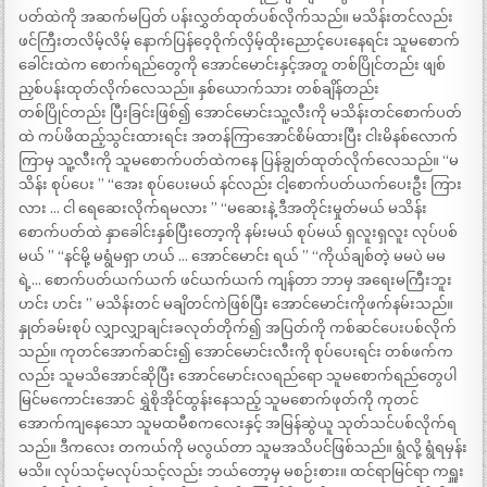
ပတ်ထဲကို အဆက်မပြတ် ပန်းလွှတ်ထုတ်ပစ်လိုက်သည်။ မသိန်းတင်လည်း
ဖင်ကြီးတလိမ့်လိမ့် နောက်ပြန်ဝေ့ဝိုက်လှိမ့်ထိုးညောင့်ပေးနေရင်း သူမစောက်
ခေါင်းထဲက စောက်ရည်တွေကို အောင်မောင်းနှင့်အတူ တစ်ပြိုင်တည်း ဖျစ်
ညှစ်ပန်းထုတ်လိုက်လေသည်။ နှစ်ယောက်သား တစ်ချိန်တည်း
တစ်ပြိုင်တည်း ပြီးခြင်းဖြစ်၍ အောင်မောင်းသူ့လီးကို မသိန်းတင်စောက်ပတ်
ထဲ ကပ်ဖိထည့်သွင်းထားရင်း အတန်ကြာအောင်စိမ်ထားပြီး ငါးမိနစ်လောက်
ကြာမှ သူ့လီးကို သူမစောက်ပတ်ထဲကနေ ပြန်ချွတ်ထုတ်လိုက်လေသည်။ “မ
သိန်း စုပ်ပေး ” “အေး စုပ်ပေးမယ် နင်လည်း ငါ့စောက်ပတ်ယက်ပေးဦး ကြား
လား … ငါ ရေဆေးလိုက်ရမလား ” “မဆေးနဲ့ ဒီအတိုင်းမှုတ်မယ် မသိန်း
စောက်ပတ်ထဲ နှာခေါင်းနှစ်ပြီးတော့ကို နမ်းမယ် စုပ်မယ် ရှလူးရှလူး လုပ်ပစ်
မယ် ” “နင်မို့ မရွံမရှာ ဟယ် … အောင်မောင်း ရယ် ” “ကိုယ်ချစ်တဲ့ မမပဲ မမ
ရဲ့… စောက်ပတ်ယက်ယက် ဖင်ယက်ယက် ကျန်တာ ဘာမှ အရေးမကြီးဘူး
ဟင်း ဟင်း ” မသိန်းတင် မချိတင်ကဲဖြစ်ပြီး အောင်မောင်းကိုဖက်နမ်းသည်။
နှုတ်ခမ်းစုပ် လျှာလျှာချင်းခလုတ်တိုက်၍ အပြတ်ကို ကစ်ဆင်ပေးပစ်လိုက်
သည်။ ကုတင်အောက်ဆင်း၍ အောင်မောင်းလီးကို စုပ်ပေးရင်း တစ်ဖက်က
လည်း သူမသိအောင်ဆိုပြီး အောင်မောင်းလရည်ရော သူမစောက်ရည်တွေပါ
မြင်မကောင်းအောင် ရွှဲစိုအိုင်ထွန်းနေသည့် သူမစောက်ဖုတ်ကို ကုတင်
အောက်ကျနေသော သူမထမီစကလေးနှင့် အမြန်ဆွဲယူ သုတ်သင်ပစ်လိုက်ရ
သည်။ ဒီကလေး တကယ်ကို မလွယ်တာ သူမအသိပင်ဖြစ်သည်။ ရွံလို့ ရွံရမှန်း
မသိ။ လုပ်သင့်မလုပ်သင့်လည်း ဘယ်တော့မှ မစဉ်းစား။ ထင်ရာမြင်ရာ ကရှူး