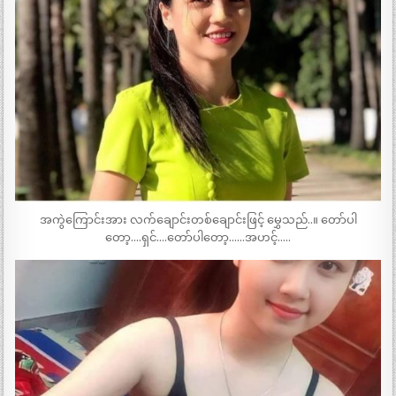
အကွဲကြောင်းအား လက်ချောင်းတစ်ချောင်းဖြင့် မွှေသည်..။ တော်ပါ
တော့….ရှင်….တော်ပါတော့……အဟင့်…..