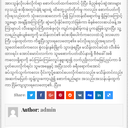
အားသွန်လိုးပစ်လိုက်ရာ စောက်ပတ်ထက်တောင် ပိုပြီး ဖိညှစ်စုပ်ဆွဲအားများ
လှသည့် စအိုအတွင်းနံရံ များရဲ့ ထိတွေ့ပွတ်တိုက်မှု ကလည်း စောက်ပတ်ကို
လိုးရသည်ထက် သုံးလေးဆလောက် ပို၍ ပြင်းထန်ထိရောက်မှု ရှိခြင်းကြောင့်
သူ့ခမျာ အချိန်အကြာကြီး ဆွဲမလိုးနိုင်တော့ဘဲဖြစ်ကာ မိနစ်လေးဆယ်ခန့် အ
ကြာမှာပင် လီးချောင်းကြီးတစ်ခုလုံး ကျင်ကနဲဆိမ့်ကနဲ ပူကနဲဖြစ်သွားပြီး သူ့
လရည်ပျစ်ပျစ်တွေကို မသိန်းတင်၏ ဖင်စအိုပေါက်ကလေးထဲသို့ ဒလဟော
ကြီး ပန်းထုတ်ကာ ကိစ္စပြီးသွားရလေတော့၏။ ဖင်လိုးရသည့်အရသာကို
သူတော်တော်ကလေး စွဲလန်းနှစ်ခြိုက် သွားခဲ့ရပြီ။ မသိန်းတင်ဖင်ထဲ လီးစိမ်
ထားရင်း အောင်မောင်းလက်က သူမစောက်ပတ်ထိပ်နားရှိ ဗီဇံခေါ် အစိ
ကလေးရှိရာကို ခပ်ကြမ်းကြမ်းလှုပ်နှူးဆွ၍ လက်ညှိုးလက်မဖြင့်ညှပ်ကာ ဖိ
ပွတ်ပေးလိုက်ရင်း သူမအနေနှင့် အပြီးသတ် ခရီးရောက်အောင်
ခပ်သွက်သွက်ကလေး ဝိုင်းကူပို့ဆောင်ပေးလိုက်လေသည်။ မသိန်းတင်လည်း
အဆက်မပြတ် ထွန့်လူးကော့ပျံ၍ စောက်ရည်များ အသည်းအသန်ပန်းထွက်
ကာ ငြိမ်ကျသွားရလေတော့၏…ပြီး။
Share:
Author:
admin