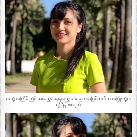
ထဲသို့ အကြိမ်ကြိမ် အထည့်ခံနေရသည့် ခင်မမျက်နှာပြင်ထက်က အပြုံးတို့က
ချိုမြိန်နေလျက်