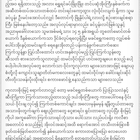
ည့်အဝ ရရှိထားသည့် အလား ရွှေရင်ခပ်ဖြိုးဖြိုး တင်ပဆုံအိုးကြီးနှစ်ဖက်က
အဆီတစ်ထပ်အသားတစ်ထပ် တင်းရင်းကော့ထွား လုံးဝိုင်းလျက် ရှိကာ သူမ
ခင်ပွန်း ဦးမင်းအောင်ပင်လျှင် ဒီတောင်ကို ဖြိုနိုင်ပါရဲ့လားလို့ စဉ်းစားချင်စရာ
ကြီး ဖြစ်နေပါတော့သည်။ အလုပ်လုပ်ရာမှာလည်း ခင်ပွန်းလင်ဖြစ်သူနှင့်
အညာမှခေါ်လာသော သူမအစ်မရဲ့သား ၁၄ ၅ နှစ်အရွယ် တူတော်မောင်တစ်
ယောက် ဒီနှစ်ယောက်ကသာ ဒိုင်ခံလုပ်ရလေ့ရှိပြီး မခင်ရွှေကတော့ လျှပ်စစ်
ပေါင်းအိုးနှင့်ထမင်းချက် ရေနွေးအိုးတည် ပန်းကန်ခွက်ယောက်ဆေး
ကြက်သွန်နွှာ ငြုပ်သီးထောင်း ဟင်းအနှစ်လုပ်မည့် ငြုပ်ကြက်သွန်တွေ
ဆီသတ် စားသောက်သူလာလျှင် ထမင်းဝိုင်းပြင် ဟင်းတွေချပေး စသည့် ပေါ့
ပေါ့ပါးပါးအလုပ်တွေ လောက်သာ ဝိုင်းကူလုပ်ကာ များသောအားဖြင့် ချောယု
စံတို့လို ကျောင်းသူချာတိတ်မကလေးတွေနှင့် ထမင်းဝိုင်းမှာ ခေါင်းချင်းဆိုင်
တီးတိုးသဖန်းပိုးထိုးရင်း စကားဖောင်ဖွဲ့ နေသည်ကသာ များလေသည်။
ကုလားစိုးမြင့် ရောက်လာလျှင် တော့ မခင်ရွှေတစ်ယောက် ပြာပြာသလဲနှင့်
ဆီးကြိုကာ ကြက်သားထည့်ထားသည့် ဒယ်အိုးကြီးတွေ ကားပေါ်ကနေ ဝိုင်း
သယ် ဝိုင်းချ လုပ်၍ ကြက်တစ်ကောင်ချင်း အလေးမှန်မမှန် ချိန်တွယ်တာတွေ
အသားဖိုးတွက်ချက် ဈေးညှိတာတွေ ငွေစာရင်း ရှင်းတာတွေ လုပ်ပြီး စိုးမြင့်
ကိုပါ အကူခေါ်ကာ ကြက်သားရင်ဘုံသား ပေါင်သား လည်ပင်းရိုး ကလီစာ
အတောင်ပံ စသည်ဖြင့် အိုးဝင်အဆင့်အထိ ရောက်အောင် တသီးတစ်ခြားစီ
ခုတ်ထစ်ဖြတ်တောက်၍ နှစ်ယောက်သား စကားတပြောပြော လေပေးတ
ဖြောင့်ဖြောင့်နှင့် အရောတဝင် ရှိနေတာကို တွေ့ရတတ်ပါသည်။ စိုးမြင့်က