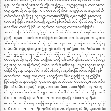
မှန်းမိသည်။ အလုံ းအထည် ကြီးမားပြည့်ဖြိုး သည်နှင့်အမျှ ယောက်ျားသား
တွေ သွားရည် တမြှားမြှားကျချင်စဖွယ် လုံးဝိုင်းကားစွင့်ကာ ထွားထွားအိအိ
တစ်တစ်ရစ်ရစ် ရှိလွန်းလှသည့် ဆရာမဒေါ်ညိုစိမ့် ရဲ့ဖင်အိုးကြီးနှစ်ဖက်ကို
ကုလားစိုးမြင့် အနောက်မှနေ၍ သူ့လက်နှစ်ဖက်နှင့် ဆုပ်ကိုင် ဆွဲမယူပြီး သူမ
ဖင်စအိုပေါက်ထဲသို့ ကြီးမားတုတ်ထွားလှသည့် ကုလားလဒစ်ပြဲကြီး
အတင်းအကြပ် ဖိသိပ် ထည့်သွင်းကာ လီးဒစ်ထိပ် ကနေ လီးအရင်းရောက်သ
ည့်တိုင် သူမဖင်ဝထဲကို တဗြုတ်ဗြုတ် အသံထွက်အောင် အနောက်ကနေ အား
နှင့်မာန်နှင့် တရစပ် ဖိဆောင့် လိုးသွင်း ပေးနေရာ ခံရသူ အဖို့တော့ ဘယ်လိုနေ
မယ်မသိ။ ကြည့်မြင်ရသူ အဖို့ရာတွင် ပေါင်ကြားထဲရှိစောက်ပတ်ဆီမှ စောက်
ရည်တရွှဲရွှဲ ဖြစ်လာရသည်အထိ ရင်တဖိုဖိုအသည် းတလှပ်လှပ် ခံစားနေ ရ
ပေတော့သည်။ သူလိုးပုံက အချိုးကျသလို လိုးသက် ရင့်နေသော ဝါရင့်သမ္ဘာ
ရင့် အလိုးသမား (ဖိုက်တာ) တစ်ယောက် ပုံ ပေါက်နေပါသည်။ သူရော ဆရာမ
ဒေါ်ညိုစိမ့်ရော ဆရာမအိမ်က အိပ်ခန်းထဲမှာ နေ့ခင်းကြောင်တောင်ကြီး နှစ်
ယောက်သား အချိန်းအချက်လုပ် တွေ့ဆုံကာ စိမ်ပြေနပြေ လိုးနေကြခြင်း
ဖြစ်သည်။ ဆရာမလည်း ကုလားလရည် ဘယ်လောက်တောင်များ သောက်ခဲ့
ပြီးပလဲ မသိပါ။ သူမပုံစံ ကြည့်ရတာ လရည်တွေ အတော်ကြီး ဝနေဟန် တူ
ပါသည်။ စောက်ပတ်အလိုးခံရုံသာမက ဖင်ပေါက်ထဲကိုပါ လီးထည့်ပြီး အလိုး
ခံခြင်း ဖြစ်တာမို့ လိုးသက် အတော်ကလေး ရနေပြီ ဖြစ်သော သူတို့နှစ်
ယောက်ရဲ့ ဆက်ဆံရေးအခြေအနေကို ကောင်းစွာ သဘောပေါက် နားလည်နိုင်
ပါပြီ။ ဟင်း တော်တော်ကြီးတဲ့လီးပဲ တို့ဆရာမကြီးတော့ အီဆိမ့်နေအောင် ခံရ