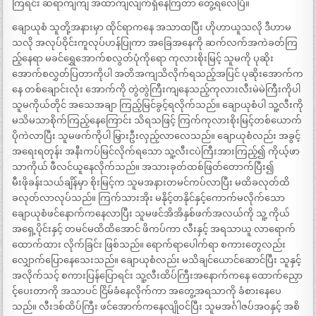
ကြရင်း ဆရာကျကျ အထာကျလျက်ရှိနေကြတာ တွေ့ရလေပြီ။
ချောယုစံ သူတို့အနားမှာ ထိုင်ရာကနေ အသာထပြီး ဟိုဟာယူသလို ဒီဟာမ
သလို အလုပ်ဝိုင်းကူလုပ်ဟန်ပြုကာ အခြေအနေကို ဆက်လက်အကဲခတ်ကြ
ည့်နေရာ မခင်ရွှေအောက်စလွတ်ပုံကိုရော ကုလားစိုးမြင့် သူမကို ပုဆိုး
အောက်စလွှတ်ပြတာကိုပါ အတိအကျသိလိုက်ရသည့်အပြင် ပုဆိုးအောက်က
နေ တစ်ချောင်းလုံး အောက်ကို တွဲတွဲကြီးကျနေသည့်ကုလားလီးမဲမဲကြီးကိုပါ
သူမကိုယ်တိုင် အသေအချာ ကြည့်မြင်ခွင့်ရလိုက်သည်။ ချောယုစံပါ သူ့လီးကို
မသိမသာစိုက်ကြည့်နေကြောင်း သိရသဖြင့် ကြက်ကုလားစိုးမြင့်တစ်ယောက်
ပိုကဲလာပြီး သူမဖက်ကိုပါ မြှားဦးလှည့်လာလေသည်။ ချောယုစံလည်း အခွင့်
အရေးရတုန်း အနီးကပ်မြင်လိုက်ရသော သူ့လီးငပဲကြီးအားကြည့်၍ ကိုယ့်ဖာ
သာကိုယ် ဖီလင်ယူနေလိုက်သည်။ အသားခုတ်ထစ်ဖြတ်တောက်ပြီး၍
မီးဖိုခန်းသယ်ချိန်မှာ စိုးမြင့်က သူမအနားတမင်ကပ်လာပြီး မထိခလုတ်ထိ
ခလုတ်လာလုပ်သည်။ ကြက်သားအိုး မနိုင့်တနိုင်နှင့်ကောက်မလိုက်သော
ချောယုစံဖင်နောက်ကနေလာပြီး သူမဖင်အိအိနှစ်ဖက်အလယ်ကို သူ့ ကိုယ်
အရှေ့ပိုင်းနှင့် တမင်မထိထိအောင် ဖိကပ်ကာ လီးနှင့် အရသာယူ လာရောက်
ထောက်ထား လိုက်ခြင်း ဖြစ်သည်။ ရောက်ရာပေါက်ရာ စကားတွေလည်း
လျှောက်ပြောနေသေးသည်။ ချောယုစံလည်း မသိချင်ယောင်ဆောင်ပြီး သူနှင့်
အလိုက်သင့် စကားပြန်ပြောရင်း သူ့လီးထိပ်ကြီးအနောက်ကနေ ထောက်ညှော
င့်ပေးတာကို အသာပင် ငြိမ်ခံနေလိုက်ကာ အတွေ့အရသာကို ခံစားနေပေ
သည်။ လီးဒစ်ထိပ်ကြီး ဖင်အောက်ကနေလျိုဝင်ပြီး သူမအင်္ဂါဇပ်အဝနှင့် အစိ