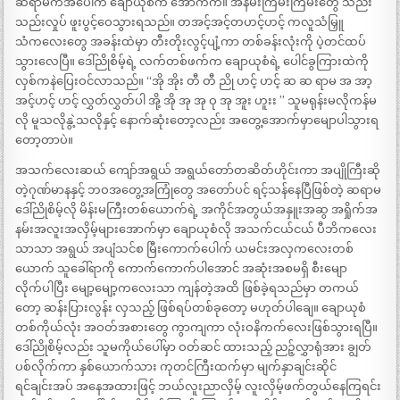
ဆရာမကအပေါ်က ချောယုစံက အောက်က။ အနမ်းကြမ်းကြမ်းတွေ သည်း
သည်းလှုပ် ဖူးပွင့်ဝေသွားရသည်။ တအင့်အင့်တဟင့်ဟင့် ကလူသံမြှူ
သံကလေးတွေ အခန်းထဲမှာ တီးတိုးလွင့်ပျံ့ကာ တစ်ခန်းလုံးကို ပဲ့တင်ထပ်
သွားလေပြီ။ ဒေါ်ညိုစိမ့်ရဲ့ လက်တစ်ဖက်က ချောယုစံရဲ့ ပေါင်ခွကြားထဲကို
လှစ်ကနဲပြေးဝင်လာသည်။ “အို အိုး တီ တီ ညို ဟင့် ဟင့် ဆ ဆ ရာမ အ အာ့
အင့်ဟင့် ဟင့် လွှတ်လွှတ်ပါ အို့ အို အု အု ဝု အု အူး ဟူးး ” သူမရုန်းမလိုကန်မ
လို မူသလိုနွဲ့သလိုနှင့် နောက်ဆုံးတော့လည်း အတွေ့အောက်မှာမျောပါသွားရ
တော့တာပဲ။
အသက်လေးဆယ် ကျော်အရွယ် အရွယ်တော်တဆိတ်ဟိုင်းကာ အပျိုကြီးဆို
တဲ့ဂုဏ်မာနနှင့် ဘဝအတွေ့အကြုံတွေ အတော်ပင် ရင့်သန်နေပြီဖြစ်တဲ့ ဆရာမ
ဒေါ်ညိုစိမ့်လို မိန်းမကြီးတစ်ယောက်ရဲ့ အကိုင်အတွယ်အနှူးအဆွ အရှိုက်အ
နမ်းအလူးအလှိမ့်များအောက်မှာ ချောယုစံလို အသက်ငယ်ငယ် ပီဘိကလေး
သာသာ အရွယ် အပျံသင်စ မြီးကောက်ပေါက် ယမင်းအလှကလေးတစ်
ယောက် သူခေါ်ရာကို ကောက်ကောက်ပါအောင် အဆုံးအစမရှိ စီးမျော
လိုက်ပါပြီး မျော့မျော့ကလေးသာ ကျန်တဲ့အထိ ဖြစ်ခဲ့ရသည်မှာ တကယ်
တော့ ဆန်းပြားလွန်း လှသည့် ဖြစ်ရပ်တစ်ခုတော့ မဟုတ်ပါချေ။ ချောယုစံ
တစ်ကိုယ်လုံး အဝတ်အစားတွေ ကွာကျကာ လုံးဝနိကက်လေးဖြစ်သွားရပြီ။
ဒေါ်ညိုစိမ့်လည်း သူမကိုယ်ပေါ်မှာ ဝတ်ဆင် ထားသည့် ညဉ့်လွှာရုံအား ချွတ်
ပစ်လိုက်ကာ နှစ်ယောက်သား ကုတင်ကြီးထက်မှာ မျက်နှာချင်းဆိုင်
ရင်ချင်းအပ် အနေအထားဖြင့် ဘယ်လူးညာလှိမ့် လူးလှိမ့်ဖက်တွယ်နေကြရင်း