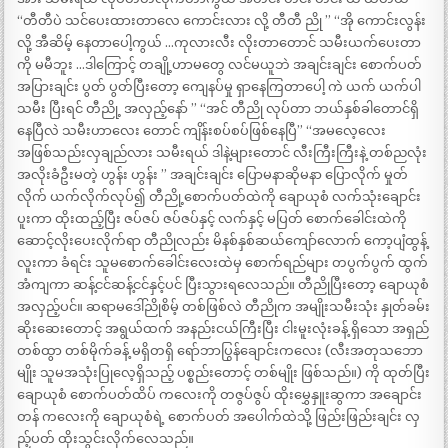
“တီတီပဲ သင်ပေးထားတာလေ ကောင်းလား လို့ တီတီ ညို ” “အို ကောင်းလွန်း
လို့ အီဆိမ့် နေတာပေါ့ကွယ် …ကုလားလီး လိုးတာတောင် သမီးယက်ပေးတာ
ကို မမီဘူး …ဒါကြောင့် တချို့ဟာမတွေ လင်မယူဘဲ အချင်းချင်း စောက်ပတ်
အပြားချင်း ပွတ် ပွတ်ပြီးတော့ ကျေနပ်မှု ရှာနေကြတာပေါ့ ကဲ ယက် ယက်ပါ
သမီး ပြီးရင် တီညို့ အလှည့်နော် ” “အင် တီညို လုပ်တာ ဘယ်နှစ်ခါတောင်ရှိ
နေပြီလဲ သမီးဟာလေး တောင် ကျိန်းစပ်စပ်ဖြစ်နေပြီ” “အမလေ့လေး
အဖြစ်သည်းလှချည်လား သမီးရယ် ဒါနဲ့များတောင် လီးကြီးကြီးနဲ့ တစ်ညလုံး
အလိုးခံဦးမတဲ့ ဟွန်း ဟွန်း ” အချင်းချင်း ပြောမနာဆိုမနာ ပြောလိုက် မှုတ်
လိုက် ယက်လိုက်လုပ်၍ တီညို့စောက်ပတ်ထဲကို ချောယုစံ လက်သုံးချောင်း
ပူးကာ ထိုးထည့်ပြီး ဇပ်ဇပ် ဇပ်ဇပ်နှင့် လက်နှင့် မပြတ် စောက်ခေါင်းထဲကို
ဆောင့်လိုးပေးလိုက်ရာ တီညိုလည်း မိနစ်နှစ်ဆယ်ကျော်လောက် ကော့ပျံထွန့်
လူးကာ ခံရင်း သူမစောက်ခေါင်းလေးထဲမှ စောက်ရည်များ တပွက်ပွက် ထွက်
အံကျကာ ဆန့်ငင်ဆန့်ငင်နှင့်ပင် ပြီးသွားရလေသည်။ တီညိုပြီးတော့ ချောယုစံ
အလှည့်ပင်။ ဆရာမဒေါ်ညိုစိမ့် တစ်ဖြစ်လဲ တီညိုက အမျိုးသမီးသုံး နှုတ်ခမ်း
ဆိုးဆေးတောင့် အရွယ်ထက် အနည်းငယ်ကြီးပြီး ငါးမူးလုံးခန့် ရှိသော အရှည်
တစ်ထွာ တစ်မိုက်ခန့် မရှိတရှိ ရော်ဘာပြွန်ချောင်းကလေး (လီးအတုသဘော
မျိုး သူမအသုံးပြုလေ့ရှိသည့် ပစ္စည်းတောင့် တစ်မျိုး ဖြစ်သည်။) ကို ထုတ်ပြီး
ချောယုစံ စောက်ပတ်ထိပ် ကလေးကို တဇွပ်ဇွပ် ထိုးမွှေနှူးဆွကာ အချောင်း
တန် ကလေးကို ချောယုစံရဲ့ စောက်ပတ် အပေါက်ထဲသို့ ဖြည်းဖြည်းချင်း လှ
ည့်ပတ် ထိုးသွင်းလိုက်လေသည်။