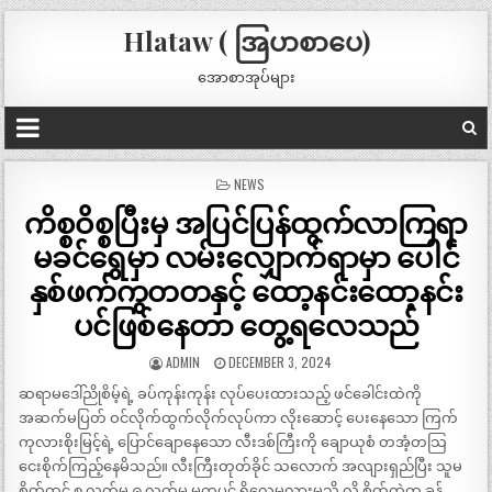
Hlataw ( အြပာစာပေ)
အောစာအုပ်များ
POSTED
NEWS
IN
ကိစ္စဝိစ္စပြီးမှ အပြင်ပြန်ထွက်လာကြရာ
မခင်ရွှေမှာ လမ်းလျှောက်ရာမှာ ပေါင်
နှစ်ဖက်ကွတတနှင့် ထော့နင်းထော့နင်း
ပင်ဖြစ်နေတာ တွေ့ရလေသည်
ADMIN
DECEMBER 3, 2024
ဆရာမဒေါ်ညိုစိမ့်ရဲ့ ခပ်ကုန်းကုန်း လုပ်ပေးထားသည့် ဖင်ခေါင်းထဲကို
အဆက်မပြတ် ဝင်လိုက်ထွက်လိုက်လုပ်ကာ လိုးဆောင့် ပေးနေသော ကြက်
ကုလားစိုးမြင့်ရဲ့ ပြောင်ချောနေသော လီးဒစ်ကြီးကို ချောယုစံ တအံ့တသြ
ငေးစိုက်ကြည့်နေမိသည်။ လီးကြီးတုတ်ခိုင် သလောက် အလျားရှည်ပြီး သူမ
စိတ်ထင် ၈ လက်မ ၉ လက်မ မကပင် ရှိလေမလားမသိ လို့ စိတ်ထဲက ခန့်