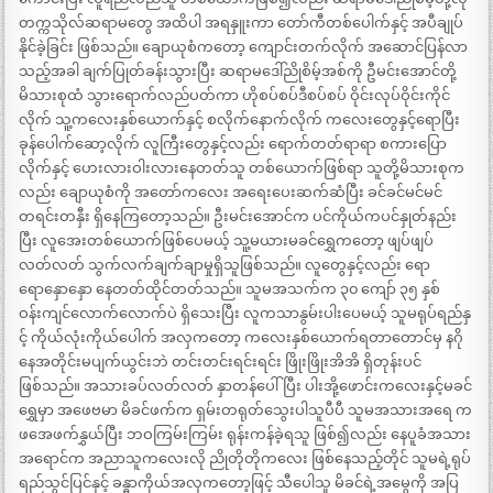
တက္ကသိုလ်ဆရာမတွေ အထိပါ အရနှူးကာ တော်ကီတစ်ပေါက်နှင့် အပီချုပ်
နိုင်ခဲ့ခြင်း ဖြစ်သည်။ ချောယုစံကတော့ ကျောင်းတက်လိုက် အဆောင်ပြန်လာ
သည့်အခါ ချက်ပြုတ်ခန်းသွားပြီး ဆရာမဒေါ်ညိုစိမ့်အစ်ကို ဦမင်းအောင်တို့
မိသားစုထံ သွားရောက်လည်ပတ်ကာ ဟိုစပ်စပ်ဒီစပ်စပ် ဝိုင်းလုပ်ဝိုင်းကိုင်
လိုက် သူ့ကလေးနှစ်ယောက်နှင့် စလိုက်နောက်လိုက် ကလေးတွေနှင့်ရောပြီး
ခုန်ပေါက်ဆော့လိုက် လူကြီးတွေနှင့်လည်း ရောက်တတ်ရာရာ စကားပြော
လိုက်နှင့် ဟေးလားဝါးလားနေတတ်သူ တစ်ယောက်ဖြစ်ရာ သူတို့မိသားစုက
လည်း ချောယုစံကို အတော်ကလေး အရေးပေးဆက်ဆံပြီး ခင်ခင်မင်မင်
တရင်းတနှီး ရှိနေကြတော့သည်။ ဦးမင်းအောင်က ပင်ကိုယ်ကပင်နှုတ်နည်း
ပြီး လူအေးတစ်ယောက်ဖြစ်ပေမယ့် သူ့မယားမခင်ရွှေကတော့ ဖျပ်ဖျပ်
လတ်လတ် သွက်လက်ချက်ချာမှုရှိသူဖြစ်သည်။ လူတွေနှင့်လည်း ရော
ရောနှောနှော နေတတ်ထိုင်တတ်သည်။ သူမအသက်က ၃၀ ကျော် ၃၅ နှစ်
ဝန်းကျင်လောက်လောက်ပဲ ရှိသေးပြီး လူကသာနွမ်းပါးပေမယ့် သူမရုပ်ရည်နှ
င့် ကိုယ်လုံးကိုယ်ပေါက် အလှကတော့ ကလေးနှစ်ယောက်ရတာတောင်မှ နဂို
နေအတိုင်းမပျက်ယွင်းဘဲ တင်းတင်းရင်းရင်း ဖြိုးဖြိုးအိအိ ရှိတုန်းပင်
ဖြစ်သည်။ အသားခပ်လတ်လတ် နှာတန်ပေါ်ပြီး ပါးအို့ဖောင်းကလေးနှင့်မခင်
ရွှေမှာ အဖေဗမာ မိခင်ဖက်က ရှမ်းတရုတ်သွေးပါသူပီပီ သူမအသားအရေ က
ဖအေဖက်နွှယ်ပြီး ဘဝကြမ်းကြမ်း ရုန်းကန်ခဲ့ရသူ ဖြစ်၍လည်း နေပူခံအသား
အရောင်က အညာသူကလေးလို ညိုတိုတိုကလေး ဖြစ်နေသည့်တိုင် သူမရဲ့ရုပ်
ရည်သွင်ပြင်နှင့် ခန္ဓာကိုယ်အလှကတော့ဖြင့် သီပေါသူ မိခင်ရဲ့အမွေကို အပြ