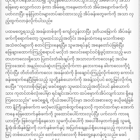
ထိုင်ရာကနေအသာထ၍ သူတို့နှစ်ယောက်ဝင်သွားသည့် အိမ်ဖက်ကို အသာ
ခြေဖော့ လျှောက်လာ ခဲ့ကာ အိမ်ရှေ့ကနေမတက်ဘဲ အိမ်အနောက်ဖက်ကို
ပတ်လာပြီး မှန်ပြတင်းများတပ်ဆင်ထားသည့် အိပ်ခန်းတွေဖက်ကို အသာ လှ
ည့်ထွက်လာခဲ့လိုက်ပါသည်။
ပထမတွေ့ရသည့် အခန်းတစ်ခုကို ကျော်လွန်လာပြီး ဒုတိယမြောက် အိပ်ခန်း
ဖက်ကိုရောက်တော့ သူမထင်သည့်အတိုင်း အခန်းထဲကနေ မသင်္ကာစရာ
အသံဗလံများကို စတင်ကြားနေရပြီ။ သူမအရပ်နှင့် အနေတော်ပဲဖြစ်ပြီး
ခြေဖျားထောက်ကြည့်စရာပင် မလိုဘဲ အလင်းရောင်ဝင်ရုံဖွင့်ထားသည့် မဟ
တဟကလေးရှိသော ပြတင်းတံခါးချပ်ကို အသာလက်ကလေးနှင့် အသံမ
ကြားအောင် အနည်းငယ်ဆွဲဟကြည့်လိုက်ကာ နဘေးကနေ ခါးကလေးကိုငုံ့
ကိုင်းပြီး တိတ်တိတ်ကလေး အခန်းထဲကို ခိုးချောင်းကြည့်လိုက်တော့ ကောင်း
ခန်းရောက်နေပြီဖြစ်သည့် သူတို့နှစ်ယောက်ကို အခန့်သင့်ပင် တွေ့မြင်လိုက်ရ
ပေပြီ။ “ကုလားစိုးမြင့်နှင့် မခင်ရွှေမှာ သူမထင်သည့်အတိုင်းပင် နှစ်ယောက်
သား ကုတင်တစ်လုံးပေါ်မှာ ရင်ချင်းအပ်ကာ ထပ်မှောက်အိပ်လျက်သား ရှိနေ
ကြလေသည်။” မခင်ရွှေရဲ့ ကိုယ်အပေါ်ပိုင်းမှာ အဝတ်အစားတွေ ဖယိုဖရဲဖြစ်
ကာ နို့ကြီးနှစ်ဖက်က မလုံမလဲပြူတစ်ထွက်နေသလို ကုတင်ထက်မှာ အောက်
ကနေ ခြေထောက်နှစ်ဖက်ကို ဒူးထောင်ပေါင်ကားလုပ်ပြီး ပက်လက် ကားရ
ယားကြီး ဖြစ်လျက်ရှိနေသော သူမကိုယ်ပေါ်ကို အပေါ်စီးမှတက်ခွ၍ သူမရဲ့
နို့အုံအိအိနှစ်မြွှာကို လက်နှစ်ဖက်နှင့် အပြတ်ချေနယ်စို့ပေးနေသည့် ကုလားစိုး
မြင့် တစ်ယောက်လည်း တော်တော်လေးကို ဇိမ်တွေ့နေဟန်တူသည်။ မခင်