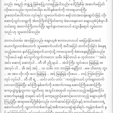
လည်း အရည် တရွှဲရွှဲ ဖြစ်စပြု လာရပြန်ပါသည်။ ဒေါ်ညိုစိမ့် အဆက်မပြတ်
လိုးပေးသည်။ ကုတင်ပေါ်မှာ ပေါင်နှစ်ဖက်ကို ကားရယားကြီး
ဒူးထောင်ပေါင်ကား လုပ်ရင်း သူမလက်ထဲက ရော်ဘာအတန်ချောင်းဖြင့် လိုး
ဆောင့်သွင်းသမျှကို အံတကြိတ်ကြိတ်ကော့ ခံပေးနေသော ချောယုစံပုံစံမှာ ဖီ
လင်တွေ အတက်ကြီးတက်ပြီး မျက်နှာကလေးပင် သွေးနီရောင် လွှမ်းလာ
သည် ဟု သူမထင်မိသည်။
တကယ်တမ်း အားဖြင့်လည်း ချောယုစံ စကားဟဟပင် မပြောနိုင်အောင်
ယောက်ျားတစ်ယောက် သူမစောက်ပတ်ကို အပီအပြင် တက်လိုးခြင်း ခံနေရ
သည့်အလား နတ်ပြည်ရောက်သကဲ့သို့ ကာမသုခကို ခံစားနေရပြီဖြစ်သည်။
“လိုးမယ် နော် ခပ်သွက်သွက်ကလေး သမီး ခံနိုင်တယ် မ ဟုတ်လား ” “အင်း
အင်း ဆောင့် ဆောင့်ပါ … တီ တီ ညို ရယ် … အဲဒါ ကြီး သွင်းပေး မြန်မြန် အ
အလုပ် ပါ … အိ အင့် အင့် … သ သမီး ဘာ ဘာဖြစ် နေပြီလဲ …မမ သိတော့ ဘူး
… အ အား လိုး လိုး ပေး မြန်မြန် … အင့် မြန်မြန် လိုးပေး … ဟင့် ကြမ်းကြမ်း
လုပ် လုပ်ပါ … တီ တီ ရဲ့ … ဟင်း ဟင်း ဟင်း ” ကတုန်ကယင် ငှက်ဖျားတက်
လာသလိုဖြစ်ပြီး ဖင်ကြီးနှစ်ဖက်ကို အောက်ကနေ ဆောင့်ကြီးအောင့်ကြီး
ကော့ပျံထွန့်လူးကာ သူ့လီးတု အသွင်းအထုတ် လုပ်ပေးသည့်အရှိန်အတိုင်း
အောက်မှနေ၍ တရစပ် ဖင်ကို ကော့ညှောင့်ဆောင့်ပေးလာသည့် ချောယုစံကို
ကြည့်ပြီး ဆရာမဒေါ်ညိုစိမ့်လည်း လက်ဆခပ်ပြင်းပြင်းနှင့် ကောင်မလေးရဲ့
စောက်ပတ်ကို သူ့လက်တစ်ဖက်နှင့်အစိကလေးဆွဲဆွဲခါရင်း ကျန်တစ်ဖက် နှ
င့် ခပ်ကြမ်းကြမ်း ခပ်သွက်သွက်ကြီး အချက်ပေါင်း လေးငါးခြောက်ဆယ်