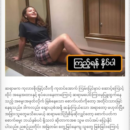
ဆရာမက ကုလားစိုးမြင့်လီးကို ကုတင်အောက် ကြမ်းပြင်မှာပဲ ဆောင့်ကြောင့်
ထိုင် အနေအထားနှင့် စုပ်ပေးနေတာကြောင့် ဆရာမပေါင်ကြားမှပြူထွက်နေ
သည့် အမွေးအဖုတ်လိုက် ဖြစ်နေသော စောက်ပတ်ကိုတော့ အတိုင်းသားမြင်
နေရသည်။ ဒါကလည်း ချောယုစံအဖို့ ဆန်းကြယ်သော အရာတော့ မဟုတ်ပြီ။
အခြားသူတွေမသိပေမယ့် ဆရာမဒေါ်ညိုစိမ့်ဆိုလျှင်တော့ စောက်ပတ်က
စောက်မွေး ဘယ်နှစ်ပင် ရှိသလဲ ဆိုတာကအစ သူမ တပ်အပ် ပြောနိုင်
ပါသည်။ ညစဉ်ညတိုင်း အမြဲတမ်း တွေ့မြင်နေကျ သူတွေ ဖြစ်ခြင်းကြောင့်