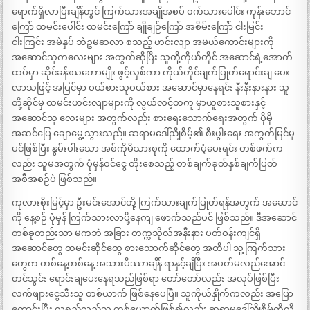
ရောက်ရှိလာပြီးချိန်တွင် ကြက်သားအချိုအစပ် ဝက်သားပေါင်း ကုန်းဘောင်
ကြော် ထမင်းပေါင်း ထမင်းကြော် ချိုချဉ်ကြော် အစိမ်းကြော် ငါးမြင်း
ငါးကြင်း အမဲနှပ် ဘဲဥမဆလာ စသည့် ဟင်းလျာ အမယ်ကောင်းများကို
အဆောင်သူကလေးများ အတွက်ဆိုပြီး သူတို့ကိုယ်တိုင် အဆောင်ရဲ့အောက်
ထပ်မှာ ဆိုင်ခန်းသဘောမျိုး ဖွင့်လှစ်ကာ ကိုယ်တိုင်ချက်ပြုတ်ရောင်းချ ပေး
လာသဖြင့် အပြင်မှာ ဝယ်စားသူဝယ်စား အဆောင်မှာနေရင်း နီးနီးနားနား သူ
တို့ဆိုင်မှ ထမင်းဟင်းလျာများကို လွယ်လင့်တကူ မှာယူစားသူစားနှင့်
အဆောင်သူ လေးများ အတွက်လည်း စားရေးသောက်ရေးအတွက် ပိုမို
အဆင်ပြေ ချောမွေ့သွားသည်။ ဆရာမဒေါ်ညိုစိမ့်၏ စီးပွါးရေး အကွက်မြင်မှု
ပင်ဖြစ်ပြီး နွမ်းပါးသော အစ်ကိုမိသားစုကို ထောက်ပံ့ပေးရင်း တစ်ဖက်က
လည်း သူမအတွက် ပုံမှန်ဝင်ငွေ တိုးစေသည့် တစ်ချက်ခုတ်နှစ်ချက်ပြတ်
အစီအစဉ်ပဲ ဖြစ်သည်။
ကုလားစိုးမြင့်မှာ ဦးမင်းအောင်တို့ ကြက်သားချက်ပြုတ်ရန်အတွက် အဆောင်
ကို နေ့စဉ် ပုံမှန် ကြက်သားလာပို့နေကျ ဖောက်သည်ပင် ဖြစ်သည်။ ဒီအဆောင်
တစ်ခုတည်းသာ မကဘဲ အခြား တက္ကသိုလ်အနီးနား ပတ်ဝန်းကျင်ရှိ
အဆောင်တွေ ထမင်းဆိုင်တွေ စားသောက်ဆိုင်တွေ အထိပါ သူ့ကြက်သား
တွေက တစ်နေ့တစ်နေ့ အသားပိဿာချိန် ရာနှင့်ချီပြီး အပတ်မလည်အောင်
တင်သွင်း ရောင်းချပေးနေရသည်ဖြစ်ရာ တော်တော်လည်း အလုပ်ဖြစ်ပြီး
လက်ဖျားငွေသီးသူ တစ်ယာက် ဖြစ်နေပေပြီ။ သူကိုယ်နှိုက်ကလည်း အပြော
ကောင်းပြီး လူရည်လည်သူ တစ်ယောက်ဖြစ်၍လည်း ဆရာမဒေါ်ညိုစိမ့်တို့လို