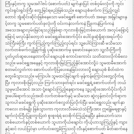
ကြီးနှင့်တကွ သူမအင်္ဂါဇပ် (စောက်ပတ်) မျက်နှာပြင် တစ်ဝှမ်းလုံးကို ကွင်း
ကွင်းရှင်းရှင်းကြီး တွေ့မြင်ရမည်ဖြစ်သည်။ ချောယုစံဖက်က ကြည့်လျှင်
တောင် အုံ့ဆိုင်းဆိုင်းဖြစ်နေသော မခင်ရွှေ၏ စောက်ပတ် အမွေး အမြှင်များနှ
င့်တကွ သူမစောက်ပတ်ခုလုံးကို ဝင်းကနဲလက်ကနဲ ပြိုးကနဲပြက်ကနဲ
အသေအချာလှမ်းမြင်ရသည်ဖြစ်ရာ ကုလားစိုးမြင့်တစ်ယောက် အလုပ်ဖြောင့်
ဖြောင့် မလုပ်နိုင်တော့ဘဲ မခင်ရွှေခါးအောက်ပိုင်း ပေါင်ခွဆုံရှိရာအရပ်ကိုပဲ
သဲကြီးမဲကြီး ကွက်ကြည့်ကွက်ကြည့်လုပ်ရင်း သူ့ပေါင်ကြားဆီ မသိမသာ
လက်တစ်ဖက်လျှိုနှိုက်၍ ပုဆိုးအောက်မှ ဖုဖောင်းနေသော သူ့လီးကြီးကို
ပွတ်ပွတ်ဆွပေးနေတာကိုပါ ချောယုစံ ကောင်းကောင်း သတိထားလိုက်မိလေ
သည်။ မခင်ရွှေအနေနှင့် ကုလားစိုးမြင့်ကြည့်နိုင်အောင်လို့ပဲ သူမထမီအောက်
စတမင်လွှတ်ကာ စောက်ပတ်ကိုပြပေးနေခြင်းလားလို့ ချောယုစံ စိတ်ထဲက
တွေးမိသွားသည်။ မကြာပါ။ သူမထင်မြင်ချက် မှန်ကန်ကြောင်းတွေ့လိုက်ရ
ပြီး ကုလားစိုးမြင့်လည်း ကြက်သားခုတ်ရင်း မခင်ရွှေရဲ့စောက်ပတ်ကို ဘယ်
သူမှမသိအောင် အသာ ငုံ့ချောင်းကြည့်နေရာကနေ သူ့ပုဆိုးအောက်ပိုင်းကိုပါ
ဒူးပေါ်ရောက်သည်အထိ လက်တစ်ဖက်နှင့် မသိမသာ ဆွဲလှန်တင်လိုက်ရာက
သူကပါ မခင်ရွှေကို ပုဆိုးအောက်စလွှတ်ပြလိုက်ပြီး မခင်ရွှေလည်း မျက်နှာ
ကလေး တစ်မျိုး ဖြစ်သွားကာ ကုလားလီးမဲမဲသဲသဲကြီးအား ဣန္ဒြေမရစွာနှင့်
မျက်လုံးကြီးပြူးတူးပြဲတဲ စူးစူးရဲရဲ ငေးစိုက်ကြည့်နေပြီး နှစ်ယောက်သား
တစ်ယောက်နှင့်တစ်ယောက် သူဟာကိုယ်ချောင်း ကိုယ့်ဟာသူကြည့်နှင့် ကျား
နှင့်ဆင် လယ်ပြင်မှာ ပက်ပင်းတွေ့မိကြသလို လီးနှင့်စောက်ပတ် မိတ်ဆက်နေ