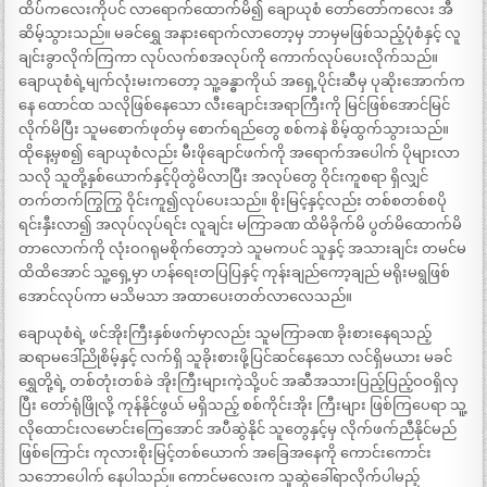
ထိပ်ကလေးကိုပင် လာရောက်ထောက်မိ၍ ချောယုစံ တော်တော်ကလေး အီ
ဆိမ့်သွားသည်။ မခင်ရွှေ အနားရောက်လာတော့မှ ဘာမှမဖြစ်သည့်ပုံစံနှင့် လူ
ချင်းခွာလိုက်ကြကာ လုပ်လက်စအလုပ်ကို ကောက်လုပ်ပေးလိုက်သည်။
ချောယုစံရဲ့မျက်လုံးမးကတော့ သူ့ခန္ဓာကိုယ် အရှေ့ပိုင်းဆီမှ ပုဆိုးအောက်က
နေ ထောင်ထ သလိုဖြစ်နေသော လီးချောင်းအရာကြီးကို မြင်ဖြစ်အောင်မြင်
လိုက်မိပြီး သူမစောက်ဖုတ်မှ စောက်ရည်တွေ စစ်ကနဲ စိမ့်ထွက်သွားသည်။
ထိုနေ့မှစ၍ ချောယုစံလည်း မီးဖိုချောင်ဖက်ကို အရောက်အပေါက် ပိုများလာ
သလို သူတို့နှစ်ယောက်နှင့်ပိုတွဲမိလာပြီး အလုပ်တွေ ဝိုင်းကူစရာ ရှိလျှင်
တက်တက်ကြွကြွ ဝိုင်းကူ၍လုပ်ပေးသည်။ စိုးမြင့်နှင့်လည်း တစ်စတစ်စပို
ရင်းနှီးလာ၍ အလုပ်လုပ်ရင်း လူချင်း မကြာခဏ ထိမိခိုက်မိ ပွတ်မိထောက်မိ
တာလောက်ကို လုံးဝဂရုမစိုက်တော့ဘဲ သူမကပင် သူနှင့် အသားချင်း တမင်မ
ထိထိအောင် သူ့ရှေ့မှာ ဟန်ရေးတပြပြနှင့် ကုန်းချည်ကော့ချည် မရိုးမရွဖြစ်
အောင်လုပ်ကာ မသိမသာ အထာပေးတတ်လာလေသည်။
ချောယုစံရဲ့ ဖင်အိုးကြီးနှစ်ဖက်မှာလည်း သူမကြာခဏ ခိုးစားနေရသည့်
ဆရာမဒေါ်ညိုစိမ့်နှင့် လက်ရှိ သူခိုးစားဖို့ပြင်ဆင်နေသော လင်ရှိမယား မခင်
ရွှေတို့ရဲ့ တစ်တုံးတစ်ခဲ အိုးကြီးများကဲ့သို့ပင် အဆီအသားပြည့်ပြည့်ဝဝရှိလှ
ပြီး တော်ရုံဖြိုလို့ ကုန်နိုင်ဖွယ် မရှိသည့် စစ်ကိုင်းအိုး ကြီးများ ဖြစ်ကြပေရာ သူ့
လိုထောင်းလမောင်းကြေအောင် အပီဆွဲနိုင် သူတွေနှင့်မှ လိုက်ဖက်ညီနိုင်မည်
ဖြစ်ကြောင်း ကုလားစိုးမြင့်တစ်ယောက် အခြေအနေကို ကောင်းကောင်း
သဘောပေါက် နေပါသည်။ ကောင်မလေးက သူဆွဲခေါ်ရာလိုက်ပါမည့်