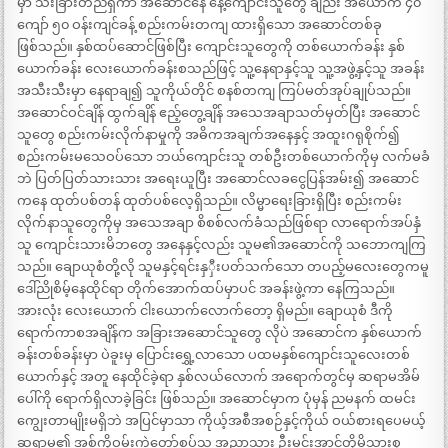
မှာ သီးခြားတည်ရှိကာ အဆောင်နေ နေ့ကျောင်းသူတွေ ချည်း အယောက် ၄၀
ကျော် ၅၀ ဝန်းကျင်ခန့် စည်းကမ်းတကျ ထားရှိသော အဆောင်တစ်ခု
ဖြစ်သည်။ နှစ်ထပ်ဆောင်ဖြစ်ပြီး ကျောင်းသူတွေကို တစ်ယောက်ခန်း နှစ်
ယောက်ခန်း လေးယောက်ခန်းစသည်ဖြင့် သူ့နေရာနှင့်သူ သူ့အဖွဲ့နှင့်သူ အခန်း
အသီးသီးမှာ နေရာချ၍ သူကိုယ်တိုင် စနစ်တကျ ကြပ်မတ်အုပ်ချုပ်သည်။
အဆောင်ဝင်ချိန် ထွက်ချိန် ဧည့်တွေ့ချိန် အသေအချာသတ်မှတ်ပြီး အဆောင်
သူတွေ စည်းကမ်းလိုက်နာမှုကို အဓိကအချက်အနေနှင့် အထူးဂရုစိုက်၍
စည်းကမ်းမသေဝပ်သော ဘယ်ကျောင်းသူ တစ်ဦးတစ်ယောက်ကိုမှ လက်မခံ
ဘဲ ပြတ်ပြတ်သားသား အရေးယူပြီး အဆောင်လခငွေပြန်အမ်း၍ အဆောင်
ကနေ ထုတ်ပစ်တန် ထုတ်ပစ်လေ့ရှိသည်။ လိမ္မာရေးခြားရှိပြီး စည်းကမ်း
လိုက်နာသူတွေကိုမှ အသေအချာ စိစစ်လက်ခံသည်ဖြစ်ရာ လာရောက်အပ်နှံ
သူ ကျောင်းသားမိဘတွေ အနေနှင့်လည်း သူမ၏အဆောင်ကို သဘောကျကြ
သည်။ ချောယုစံတို့လို သူမနှင့်ရင်းနှှီးပတ်သက်သော တပည့်မလေးတွေကမူ
ဒေါ်ညိုစိမ့်နေထိုင်ရာ တိုက်အောက်ထပ်မှာပင် အခန်းဖွဲ့ကာ နေကြသည်။
အားလုံး လေးယောက် ငါးယောက်လောက်တော့ ရှိမည်။ ချောယုစံ ဒီကို
ရောက်ကာစအချိန်က အခြားအဆောင်သူတွေ လိုပဲ အဆောင်က နှစ်ယောက်
ခန်းတစ်ခန်းမှာ ပဲခူးမှ ပြောင်းရွှေ့လာသော ပထမနှစ်ကျောင်းသူလေးတစ်
ယောက်နှင့် အတူ နေထိုင်ခဲ့ရာ နှစ်လယ်လောက် အရောက်တွင်မှ ဆရာမအိမ်
ပေါ်ကို ရောက်ရှိလာခဲ့ခြင်း ဖြစ်သည်။ အဆောင်မှာက ပုံမှန် ညမနက် ထမင်း
ကျွေးတာမျိုးမရှိဘဲ အပြင်မှာသာ ကိုယ့်အစီအစဉ်နှင့်ကိုယ် ဝယ်စားရပေမယ့်
ဆရာမ၏ အစ်ကိုဝမ်းကွဲတော်စပ်သူ အညာသား ဦးမင်းအာင်တို့မိသားစု