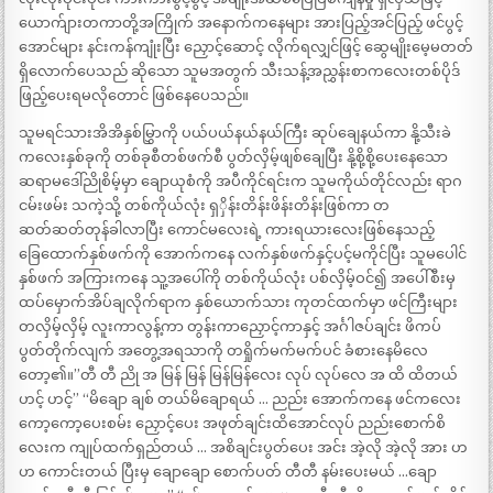
ယောက်ျားတကာတို့အကြိုက် အနောက်ကနေများ အားပြည့်အင်ပြည့် ဖင်ပွင့်
အောင်များ နင်းကန်ကျုံးပြီး ညှောင့်ဆောင့် လိုက်ရလျှင်ဖြင့် ဆွေမျိုးမေ့မတတ်
ရှိလောက်ပေသည် ဆိုသော သူမအတွက် သီးသန့်အညွှန်းစာကလေးတစ်ပိုဒ်
ဖြည့်ပေးရမလိုတောင် ဖြစ်နေပေသည်။
သူမရင်သားအိအိနှစ်မြွှာကို ပယ်ပယ်နယ်နယ်ကြီး ဆုပ်ချေနယ်ကာ နို့သီးခဲ
ကလေးနှစ်ခုကို တစ်ခုစီတစ်ဖက်စီ ပွတ်လှိမ့်ဖျစ်ချေပြီး နို့စို့စို့ပေးနေသော
ဆရာမဒေါ်ညိုစိမ့်မှာ ချောယုစံကို အပီကိုင်ရင်းက သူမကိုယ်တိုင်လည်း ရာဂ
ငမ်းဖမ်း သကဲ့သို့ တစ်ကိုယ်လုံး ရှှိန်းတိန်းဖိန်းတိန်းဖြစ်ကာ တ
ဆတ်ဆတ်တုန်ခါလာပြီး ကောင်မလေးရဲ့ ကားရယားလေးဖြစ်နေသည့်
ခြေထောက်နှစ်ဖက်ကို အောက်ကနေ လက်နှစ်ဖက်နှင့်ပင့်မကိုင်ပြီး သူမပေါင်
နှစ်ဖက် အကြားကနေ သူ့အပေါ်ကို တစ်ကိုယ်လုံး ပစ်လှိမ့်ဝင်၍ အပေါ်စီးမှ
ထပ်မှောက်အိပ်ချလိုက်ရာက နှစ်ယောက်သား ကုတင်ထက်မှာ ဖင်ကြီးများ
တလှိမ့်လှိမ့် လူးကာလွန့်ကာ တွန်းကာညှောင့်ကာနှင့် အင်္ဂါဇပ်ချင်း ဖိကပ်
ပွတ်တိုက်လျက် အတွေ့အရသာကို တရှိုက်မက်မက်ပင် ခံစားနေမိလေ
တော့၏။”တီ တီ ညို အ မြန် မြန် မြန်မြန်လေး လုပ် လုပ်လေ အ ထိ ထိတယ်
ဟင့် ဟင့်” “မိချော ချစ် တယ်မိချောရယ် … ညည်း အောက်ကနေ ဖင်ကလေး
ကော့ကော့ပေးစမ်း ညှောင့်ပေး အဖုတ်ချင်းထိအောင်လုပ် ညည်းစောက်စိ
လေးက ကျုပ်ထက်ရှည်တယ် … အစိချင်းပွတ်ပေး အင်း အဲ့လို အဲ့လို အား ဟ
ဟ ကောင်းတယ် ပြီးမှ ချောချော စောက်ပတ် တီတီ နမ်းပေးမယ် …ချော