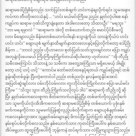
ဆရာမဒေါ်ညိုစိမ့်လည်း သက်ပြင်းတစ်ချက် ဟင်းကနဲချလိုက်ရင်း သူမအနား
ကပ်ကာ တီးတိုးလေသံနှင့် … “ဟင်း မယ်မင်းကြီးမ ညည်း နှုတ်လုံပါစေ နော်
ကျုပ်က ဆရာမ ဂုဏ်သိက္ခာနဲ့နေတာ အဲဒါလေးတော့ သိထားဦး” “မရဘူး ”
“ဘာ မရ ရမှာလဲ ” “ဆရာမက အဲလို တစ်ယောက်တည်း မောင်ပိုင်စီးမလို့
လား မိချောလည်း မိန်းမတစ်ယောက်ပါနော် သွေးနဲ့ကိုယ် သားနဲ့ကိုယ်ပဲ ဟင်း
ဟင်း ဟင်း” ချောယုစံ မျက်နှာထိမျက်နှာထားလေးနှင့်ပြောလိုက်တော့ ဒေါ်ညို
စိမ့်က … “ဘာလဲ ညည်း ဟိုဟာလေး စုတ်ပြတ်သတ်သွားချင်လား ပြော ကျုပ်
အတုနဲ့လိုးပေးမယ် ကြီးကြီးမှကြိုက်တယ်ဆိုပါတော့ ဟုတ်လား” “အို တီညို
သမီးအကြောင်း သိသားနဲ့ သ သမီးက အတွေ့အကြုံသာ မရှိပေမယ့် ဒါမျိုး
တော့ ဟင့် ဟင့် ဟင့်” “ကောင်မ တော်တော်ထနေပုံရတယ် ကျုပ်ပြောရင် တစ်
ခွန်းဆိုတစ်ခွန်း ပြီးတဲ့ကောင်ပါ ညည်း တစ်ညလုံး နလန်မထူနိုင်အောင်
အပြတ်ဆွဲချင်လား ဝမ်းဘိုင်ဝမ်းလား တူးဘိုင်ဝမ်းကြိုက်လား ပြော မယ်မင်း
ကြီးမ ” “သိဘူး သွား တီညို ကြိုက်သလိုလုပ် ဒါပဲ” ဆရာမကို တီညို လို့ ဆို
ပြီး နှုတ်ခမ်းကလေးစူကာ စိတ်ကောက်ဟန်ပြုပြီး တစ်ဖက်ကိုလှည့်လိုက်ေ
သာ သူမကိုယ်လုံးအိအိကလေးကို ဆရာမဒေါ်ညိုစိမ့် တစ်ယောက် ပုခုံးနှစ်
ဖက်ကနေကိုင်ကာ သူမဖက်ပြန်ဆွဲလှည့်ပစ်လိုက်ရာက ချောယုစံနှုတ်ခမ်း
ကလေးနှစ်လွှာအား သူ့နှုတ်ခမ်းများနှင့် ဖိကပ်ပြီး ပြွတ်ပြွတ် ဆိုပြီး တရစပ်
နမ်းစုပ်ပစ်လိုက်လေသည်။ နှစ်ယောက်သား ကုတင်ကြီးပေါ်က နှစ်ယောက်
အိပ်မွေ့ယာ ထူထူကြီးပေါ်ကို ဘုန်းကနဲ ထပ်ရက်သား လဲပြိုကျသွားကြသည်။