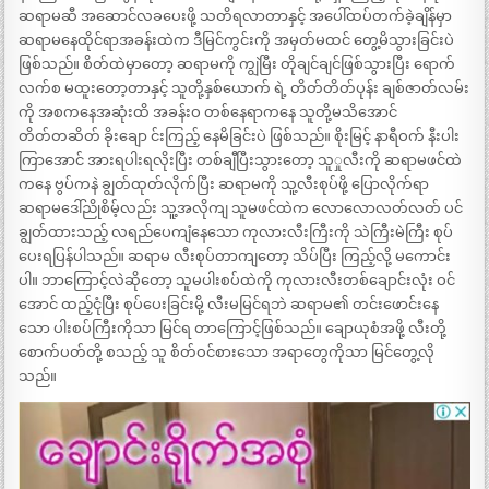
ဆရာမဆီ အဆောင်လခပေးဖို့ သတိရလာတာနှင့် အပေါ်ထပ်တက်ခဲ့ချိန်မှာ
ဆရာမနေထိုင်ရာအခန်းထဲက ဒီမြင်ကွင်းကို အမှတ်မထင် တွေ့မိသွားခြင်းပဲ
ဖြစ်သည်။ စိတ်ထဲမှာတော့ ဆရာမကို ကျွဲမြီး တိုချင်ချင်ဖြစ်သွားပြီး ရောက်
လက်စ မထူးတော့တာနှင့် သူတို့နှစ်ယောက် ရဲ့ တိတ်တိတ်ပုန်း ချစ်ဇာတ်လမ်း
ကို အစကနေအဆုံးထိ အခန်းဝ တစ်နေရာကနေ သူတို့မသိအောင်
တိတ်တဆိတ် ခိုးချော င်းကြည့် နေမိခြင်းပဲ ဖြစ်သည်။ စိုးမြင့် နာရီဝက် နီးပါး
ကြာအောင် အားရပါးရလိုးပြီး တစ်ချီပြီးသွားတော့ သူှုလီးကို ဆရာမဖင်ထဲ
ကနေ ဗွပ်ကနဲ ချွတ်ထုတ်လိုက်ပြီး ဆရာမကို သူ့လီးစုပ်ဖို့ ပြောလိုက်ရာ
ဆရာမဒေါ်ညိုစိမ့်လည်း သူ့အလိုကျ သူမဖင်ထဲက လောလောလတ်လတ် ပင်
ချွတ်ထားသည့် လရည်ပေကျံနေသော ကုလားလီးကြီးကို သဲကြီးမဲကြီး စုပ်
ပေးရပြန်ပါသည်။ ဆရာမ လီးစုပ်တာကျတော့ သိပ်ပြီး ကြည့်လို့ မကောင်း
ပါ။ ဘာကြောင့်လဲဆိုတော့ သူမပါးစပ်ထဲကို ကုလားလီးတစ်ချောင်းလုံး ဝင်
အောင် ထည့်ငုံပြီး စုပ်ပေးခြင်းမို့ လီးမမြင်ရဘဲ ဆရာမ၏ တင်းဖောင်းနေ
သော ပါးစပ်ကြီးကိုသာ မြင်ရ တာကြောင့်ဖြစ်သည်။ ချောယုစံအဖို့ လီးတို့
စောက်ပတ်တို့ စသည့် သူ စိတ်ဝင်စားသော အရာတွေကိုသာ မြင်တွေ့လို
သည်။