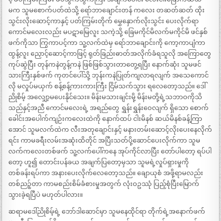
မက သူမစောက်ပတ်ထဲသို့ ရော်ဘာချောင်းတန် ကလေး တဆတ်ဆတ် ထိုး
သွင်းလိုးဆောင့်ကာနှင့် ပတ်ကြမ်းတိုက် မွှေနှောက်လိုးသွင်း ပေးလိုက်ရာ
ကောင်မလေးလည်း မပဋာမြေလူး သကဲ့သို့ ခြေမကိုင်မိလက်မကိုင်မိ ဖင်နှစ်
ဖက်ကိုသာ ကြွကာပင့်ကာ သူ့လက်ထဲမှ ရော်ဘာချောင်းကို ကော့ကာပျံကာ
ထွန့်လူး ညှောင့်ဆောင့်ကာဖြင့် ရုတ်ခြည်းဓာတ်အလိုက်ခံရသူလို အကြောတွေ
ကုပ်ဆွဲပြီး တုန်ကနဲတွန့်ကနဲ ဖြစ်ဖြစ်သွားတာတွေ့ရပြီး နောက်ဆုံး သူမဖင်
သားကြီးနှစ်ဖက် ကုတင်ပေါ်သို့ ဘုန်းကနဲပြုတ်ကျလာရလျက် အသေကောင်
လို မလှုပ်မယှက် စန့်စန့်ကားကားကြီး ငြိမ်သက်သွား ရလေတော့သည်။ ဒေါ်
ညိုစိမ့် အလျှော့မပေးနိုင်သေး။ မိန်းမသားချင်းမို့ မိန်းမတို့ရဲ့သဘာဝကိုသိ
သည်နှင့်အညီ ကောင်မလေးရဲ့ အရည်တွေ ရွှန်းရွှန်းဝေလျက် ရှိသော စောက်
ခေါင်းအပေါက်ကျဉ်းကလေးထဲကို နောက်ထပ် ငါးမိနစ် ဆယ်မိနစ်ခန့်ကြာ
အောင် သူမလက်ထဲက လီးအတုချောင်းနှင့် မနားတမ်းဆောင့်လိုးပေးနေလိုက်
ရင်း ကာမခရီးလမ်းအဆုံးထိတိုင် အပြီးသတ်ပို့ဆောင်ပေးလိုက်ကာ သူမ
လက်ကလေးတစ်ဖက် သူ့လက်ပေါ်ကနေ အုပ်ကိုင်လာပြီး တော်ပါတော့ ရပ်ပါ
တော့ ဟူ၍ တောင်းပန်ခယ အချက်ပြတော့မှသာ သူမရဲ့လှုပ်ရှားမှုကို
တစ်ခန်းရပ်ကာ အနားပေးလိုက်လေတော့သည်။ ချောယုစံ အဖို့ရာမလည်း
တစ်ညဉ့်တာ ကာမစည်းစိမ်ခံစားမှုအတွက် လုံးဝဥဿုံ ပြည့်စုံပြီးမြောက်
သွားခဲ့ရပြီပဲ မဟုတ်ပါလား။
ဆရာမဒေါ်ညိုစိမ့်ရဲ့ ဘော်ဒါဆောင်မှာ သူမနေထိုင်ရာ တိုက်ရဲ့အနောက်ဖက်