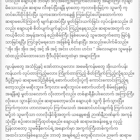
ပါသည်။ ချောယုစံ ဘဝမှာ ဒီလိုအတွေ့အကြုံကလေးတွေ အများကြီး လိုချင်
မိသေးသည်။ ဆရာမ လီးစုပ်ပြီးချိန် မှာတော့ ကုလားစိုးမြင့်က သူမကို ကု
တင်ပေါ်ထိုင်ခိုင်းပြီး သူကအောက်ကနေ၍ ကြမ်းပြင်ပေါ်ဒူးထောက်ကာ
ဆရာမပေါင်ကြားကို မျက်နှာအပ်ပြီး မှုတ်ခြင်းယက်ခြင်း လုပ်ငန်းစသည်။ ဒါ
လည်း ချောယုစံ စိတ်ပျက်ပျက်နှင့်ပင် ကြည့်နေရသည်။ ဆရာမအတွက် တ
ကယ့်ဖီလင် အမှန်အကန် စည်းစိမ်ကြီး ဖြစ်ပေမယ့် သူမအတွက်တော့ မြင်ရုံ
သာမြင်ရပြီး ကြင်ခွင့်မရသော အဖြစ်မို့ စိတ်နာပြီး အသည်းပေါက်မိသည်။
“အိုး အိုး အိုးး အင့် အင့် အိ အင့် အင်းး ဟင်းးး ဟင်းး ” ဒါလေးများ။ သူမဖုန်း
ထဲထည့်သိမ်းထားသော ဗွီဒီယိုဖိုင်တွေထဲမှာ အများကြီး။
ဂျပန်မတွေ အသံပြဲနှင့် အော်တာယူမလား အမေရိကန်မတွေ အိုးယက်ပန်း
ကန်ယက် လုပ်တာကြည့်မလား ကြိုက်တာကြည့် စိတ်ကြိုက်ကြည့်လို့ရသည်။
ဒီပွဲပြီးမှပဲ ဆရာမဒေါ်ညိုစိမ့်ရဲ့စောက်ပတ်လိုးပွဲကို ကောင်းကောင်းကြည့်ရ
တော့သည်။ မဆိုးဘူး။ ဒီကုလား မဆိုးဘူးပဲ။ စောက်ပတ်ကို စိမ်ပြေနပြေ
အချိန်ဆွဲ မှုတ်သလောက် လိုးတာကိုလည်း တစ်နာရီနီးပါးလောက် အကြာကြီး
လိုးပေး သွားနိုင်သည်။ ဆရာမတော့မသိ။ ချောယုစံ သူ့ကို ခိုက်သွားပြီ။
ကြက်ကုလား ဟာလာမလုပ် ကြက်မသတ် အဆောင်ဟင်းချက်ဖို့ ကြက်သား
မပို့ဘဲ သူမကိုသာ လာလိုးနိုင်ဖို့အတွက် ယနေ့မှစ၍ ဉာဏ်နီဉာဏ်နက် အကုန်
သုံးပြီး စဉ်းစားအကြံထုတ်ရမည်။ ချောယုစံ ဆရာမအခန်းရှေ့မှ လှည့်
ပြန်လာတော့ သူမမီနီစကပ်ရဲ့အနောက်မှာ အကွက်ကြီးတစ်ကွက်က
အထင်းသားဖြစ်နေသည်။ ဘာတဲ့ အချစ်ရည် တွေဆိုလားပဲ။ ညဖက် ဆရာမ