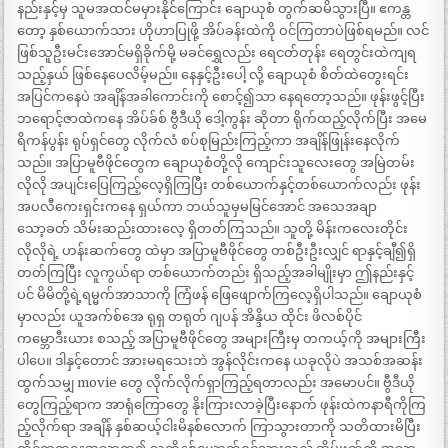
နည်းနှင့်မှ သူမအထင်မမှားနိုင်ကြောင်း ချောယုစံ တွက်ဆမိသွားပြီ။ ဧကန္တ
တော့ နှစ်ယောက်သား ဟိုဟာပြုဖို့ အိပ်ခန်းထဲကို ဝင်ကြတာပဲဖြစ်ရမည်။ လင်
ဖြစ်သူဦးမင်းအောင်မရှိခိုက်မို့ မခင်ရွှေလည်း ရေငတ်တုန်း ရေတွင်းထဲကျရ
သည့်နှယ် ဖြစ်နေပေလိမ့်မည်။ နေနှင့်ဦးပေါ့ လို့ ချောယုစံ စိတ်ထဲတွေးရင်း
အပြင်ကနေပဲ အချိန်အခါကောင်းကို စောင့်၍သာ နေရတော့သည်။ ဖုန်းဖွင့်ပြီး
ဘရောင့်ဇာထဲကနေ အိပ်ခ်စ် ဗွီဒီယို ဒေါ့ကွန်း ဆိုတာ ရိုက်ထည့်လိုက်ပြီး အမေ
ရိကန်ပွန်း ရုပ်ရှင်တွေ လိုက်လံ စပ်စုမြည်းကြည့်ကာ အချိန်ဖြုန်းနေလိုက်
သည်။ အပြာမူဗီဖိုင်တွေက ချောယုစံတို့လို ကျောင်းသူလေးတွေ အမြဲတမ်း
လိုလို အပျင်းပြေကြည့်လေ့ရှိကြပြီး တစ်ယောက်နှင့်တစ်ယောက်လည်း ဖုန်း
အပလီကေးရှင်းကနေ ရှယ်ကာ ဘယ်သူမှမမြင်အောင် အသေအချာ
သော့ခတ် သိမ်းဆည်းထားလေ့ ရှိတတ်ကြသည်။ သူတို့ မိန်းကလေးတိုင်း
လိုလိုရဲ့ ဟန်းဆက်တွေ ထဲမှာ အပြာမူဗီဖိုင်တွေ တစ်ဦးဦးလျှင် ရာနှင့်ချီ၍ရှိ
တတ်ကြပြီး လူကွယ်ရာ တစ်ယောက်တည်း ရှိသည့်အခါမျိုးမှာ ဤနည်းနှင့်
ပင် မိမိတို့ရဲ့ရမ္မက်အာသာကို ကြံဖန် ဖြေဖျောက်ကြလေ့ရှိပါသည်။ ချောယုစံ
မှာလည်း ယူအက်စ်အေ ရုရှ တရုတ် ဂျပန် အိန္ဒိယ ထိုင်း ဖိလစ်ပိုင်
ကမ္ဘောဒီးယား စသည့် အပြာမူဗီဖိုင်တွေ အများကြီးမှ တကယ့်ကို အများကြီး
ပါပေ။ ဒါနှင့်တောင် အားမရသေးဘဲ အွန်လိုင်းကနေ ယခုလိုပဲ အသစ်အဆန်း
ထွက်သမျှ movie တွေ လိုက်လိုက်ရှာကြည့်ရတာလည်း အမောပင်။ ဗွီဒီယို
တွေကြည့်ရာက အာရုံကြောတွေ နိုးကြားလာခဲ့ပြီးနောက် ဖုန်းထဲကနာရီကိုကြ
ည့်လိုက်ရာ အချိန် နှစ်ဆယ့်ငါးမိနစ်လောက် ကြာသွားတာကို သတိထားမိပြီး