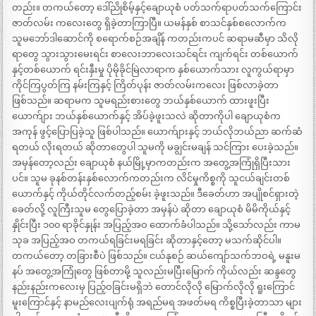
တည်း။ တကယ်တော့ ဒေါ်ညိုစိမ့်နှင့်ချောယုစံ ပတ်သက်ရာပတ်သက်ကြောင်း
ဇာတ်လမ်း ကလေးတွေ ရှိခဲ့တာကြာပြီ။ ယမန်နှစ် စာသင်နှစ်စလောက်က
သူမဘော်ဒါဆောင်ကို စရောက်စဉ်အချိန် ကတည်းကပင် ဆရာမဆီမှာ သိလို
ရာတွေ သွားသွားမေးရင်း စာလေးဘာလေးသင်ရင်း ကျက်ရင်း တစ်ယောက်
နှင့်တစ်ယောက် ရင်းနှီးမှု ပိုမိုခိုင်မြဲလာရာက နှစ်ယောက်သား လူကွယ်ရာမှာ
ကိုင်ကြပွတ်ကြ နမ်းကြနှင့် ကြိတ်ပုန်း ဇာတ်လမ်းကလေး ဖြစ်လာခဲ့တာ
ဖြစ်သည်။ ဆရာမက သူမရည်းစားတွေ ဘယ်နှစ်ယောက် ထားဖူးပြီး
ယောက်ျား ဘယ်နှစ်ယောက်နှင့် အိပ်ခဲ့ဖူးသလဲ ဆိုတာကိုပါ ချောယုစံက
အကုန် ဖွင့်ပြောပြခဲ့သူ ဖြစ်ပါသည်။ ယောက်ျားနှင့် ဘယ်လိုဘယ်ညာ ဆက်ဆံ
ရတယ် လိုးရတယ် ဆိုတာတွေပါ သူမကို မချွင်းမချန် သင်ကြား ပေးခဲ့သည်။
အမှန်တော့လည်း ချောယုစံ နယ်မြို့မှာကတည်းက အတွေ့အကြုံရှိပြီးသား
ပင်။ သူမ ခုနစ်တန်းနှစ်လောက်ကတည်းက လိင်မှုကိစ္စကို သူငယ်ချင်းတစ်
ယောက်နှင့် ကိုယ်တိုင်လက်တည့်စမ်း ခဲ့ဖူးသည်။ ဒီခေတ်ဟာ အပျိုစင်ရှားတဲ့
ခေတ်လို့ လူကြီးသူမ တွေပြောခဲ့တာ အမှန်ပဲ ဆိုတာ ချောယုစံ မိမိကိုယ်နှင့်
နှိုင်းပြီး ၁၀၀ ရာခိုင်နှုန်း အပြည့်အဝ ထောက်ခံပါသည်။ သို့သော်လည်း ကာမ
သုခ အပြည့်အဝ တကယ်ရခြင်းမရခြင်း ဆိုတာနှင့်တော့ မသက်ဆိုင်ပါ။
တကယ်တော့ တခြားစီပဲ ဖြစ်သည်။ ငယ်နုစဉ် ဆယ်ကျော်သက်ဘဝရဲ့ မနူးမ
နပ် အတွေ့အကြုံတွေ ဖြစ်တာမို့ သူလည်းမပြီးမြောက် ကိုယ်လည်း ဆန္ဒတွေ
နည်းနည်းကလေးမှ ပြည့်ဝခြင်းမရှိဘဲ တောင်လိုလို မြောက်လိုလို ရူးကြောင်
မူးကြောင်နှင့် နာမည်လေးပျက်ရုံ အရည်မရ အဖတ်မရ ကိစ္စပြီးခဲ့တာသာ များ