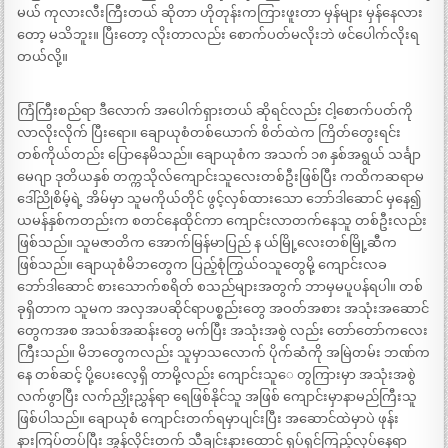
မယ် ကုလားလီးကြီးတယ် ဆိုတာ ဟိုတုန်းကကြားဖူးတာ မှန်များ မှန်နေလား
တော့ မသိဘူး။ ပြီးတော့ လိုးတာလည်း စောက်ပတ်မလိုးဘဲ ဖင်ပေါက်လိုးရ
တယ်လို့။
ကြံကြီးစည်ရာ ဒီလောက် အပေါက်ရှားတယ် ဆိုရင်လည်း ငါ့စောက်ပတ်ကို
လာလိုးလိုက် ပြီးရော။ ချောယုစံတစ်ယောက် စိတ်ထဲက ကြိတ်တွေးရင်း
တစ်ကိုယ်တည်း ပြောနေမိသည်။ ချောယုစံက အသက် ၁၈ နှစ်အရွယ် သင်္ချာ
မေဂျာ ဒုတိယနှစ် တက္ကသိုလ်ကျောင်းသူလေးတစ်ဦးဖြစ်ပြီး ကထိကဆရာမ
ဒေါ်ညိုစိမ့်ရဲ့ အိမ်မှာ သူမကိုယ်တိုင် ဖွင့်လှစ်ထားသော ဘော်ဒါဆောင် မှနေ၍
ယမန်နှစ်ကတည်းက စတင်နေထိုင်ကာ ကျောင်းလာတက်နေသူ တစ်ဦးလည်း
ဖြစ်သည်။ သူမဇာတိက အောက်မြန်မာပြည် န ယ်မြို့လေးတစ်မြို့ဆီက
ဖြစ်သည်။ ချောယုစံမိဘတွေက ပြည့်စုံကြွယ်ဝသူတွေမို့ ကျောင်းလခ
ဘော်ဒါဆောင် စားသောက်စရိတ် စသည်များအတွက် ဘာမှမပူပန်ရပါ။ တစ်
ခုရှိတာက သူမက အလှအပဆိုင်ရာပစ္စည်းတွေ အဝတ်အစား အသုံးအဆောင်
တွေကအစ အသစ်အဆန်းတွေ မက်ပြီး အသုံးအစွဲ လည်း တော်တော်ကလေး
ကြီးသည်။ မိဘတွေကလည်း သူမှာသလောက် ပိုက်ဆံကို အမြဲတမ်း ဘဏ်က
နေ တစ်ဆင့် ပို့ပေးလေ့ရှိ တာမို့လည်း ကျောင်းသူေ တွကြားမှာ အသုံးအစွဲ
လက်ဖွာပြီး လက်ညှိုးညွှန်ရာ ရေဖြစ်နိုင်သူ အဖြစ် ကျောင်းမှာနာမည်ကြီးသူ
ဖြစ်ပါသည်။ ချောယုစံ ကျောင်းတက်ရမှာပျင်းပြီး အဆောင်ထဲမှာပဲ ဖုန်း
နားကြပ်တပ်ပြီး အွန်လိုင်းတက် သီချင်းနားထောင် ရုပ်ရှင်ကြည့်လုပ်နေရာ