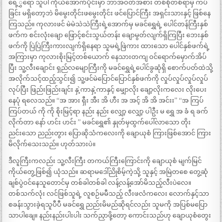
ရေ့ွှရော သူပါ ကိုယ်အောက်ပိုင်းမှာ ဘာအဝတ်အစား တစ်စုံတစ်ရာမှ ကပ်
ခြင်း မရှိတော့ဘဲ မိမွေးတိုင်းဖမွေးတိုင်း ဖင်ပြောင်ကြီး အရှင်းသားနှင့် ဖြစ်နေ
ကြသည်။ ကုလားဖင် မဲမဲသဲသဲကြီးရဲ့အောက်မှ မခင်ရွှေရဲ့ ပေါင်တန်ကြီးနှစ်
ဖက်က စင်းလုံးချော ဖြောင့်စင်းသွယ်တန်း ချောမွတ်လျက်ရှိကြပြီး ဘေးနှစ်
ဖက်ကို ပြဲပြဲကြီးကားလျက်ရှိနေရာ သူမရဲ့ဖြဲကား ထားသော ပေါင်နှစ်ဖက်ရဲ့
အကြားမှာ ကုလားစိုးမြင့်တစ်ယောက် နေသားတကျ ဝင်ရောက်မှောက်အိပ်
ပြီး သူ့လီးချောင်း ရှည်လမျောကြီးကို မခင်ရွှေရဲ့ပေါင်ခွဆုံရှိ စောက်ပတ်ထဲသို့
အလိုက်သင့်ထည့်သွင်း၍ သူ့ဖင်မဲပြောင်ပြောင်နှစ်ဖက်ကို လှုပ်လှုပ်လှုပ်လှုပ်
လုပ်ပြီး ဖြည်းဖြည်းချင်း နှဲ့ကာနှဲ့ကာနှင့် မျှောလိုး ချော့လိုးကလေး လိုးပေး
နေပုံ ရလေသည်။ “အ အား ရှီး အီး အိ ဟီး အ အင့် အိ အိ အင်းး” “အ ကြပ်
ကြပ်တယ် ကို ကို စိုးမြင့်ရာ နည်း နည်း လျှော့ လျှော့ ပါဦး မ ရွှေ အ ခံ ရ ခက်
လိုက်တာ နော် ဟင်း ဟင်း ” မခင်ရွှေ၏ နှုတ်မှထွက်ပေါ်လာသော တိုး
ညင်းသော ညည်းတွား ပြောဆိုသံကလေးကို ချောယုစံ ကြားဖြစ်အောင် ကြား
မိလိုက်သေးသည်။ ဟုတ်သားပဲ။
ဒီလူကြီးကလည်း သူ့လီးကြီး တကယ်ကြီးကြောင်းကို ချောယုစံ မျက်မြင်
ကိုယ်တွေ့ဖြစ်၍ ယုံသည်။ ဆရာမဒေါ်ညိုစိမ့်ကဲ့သို့ သူနှင့် အမြဲတစေ တွေ့ဆုံ
ချစ်ပွဲဝင်နေသူတောင်မှ တစ်ခါတစ်ခါ လန့်လန့်အော်မိသည့်လီးပဲလေ။
တစ်သက်လုံး လင်ဖြစ်သူရဲ့ လူစဉ်မမီသည့် လီးဖလံကလေး လောက်နှင့်သာ
စခန်းသွားခဲ့ရသူပီပီ မခင်ရွှေ ညည်းမိမည်ဆိုရင်လည်း သူမကို အပြစ်မပြော
သာပါချေ။ နည်းနည်းပါးပါး သက်ညှာဖို့တော့ ကောင်းသည်ဟု ချောယုစံတွေး