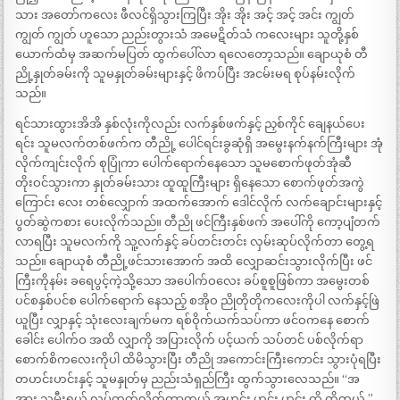
သား အတော်ကလေး ဖီလင်ရှိသွားကြပြီး အိုး အိုး အင့် အင့် အင်း ကျွတ်
ကျွတ် ကျွတ် ဟူသော ညည်းတွားသံ အမေဋိတ်သံ ကလေးများ သူတို့နှစ်
ယောက်ထံမှ အဆက်မပြတ် ထွက်ပေါ်လာ ရလေတော့သည်။ ချောယုစံ တီ
ညို့နှုတ်ခမ်းကို သူမနှုတ်ခမ်းများနှင့် ဖိကပ်ပြီး အငမ်းမရ စုပ်နမ်းလိုက်
သည်။
ရင်သားထွားအိအိ နှစ်လုံးကိုလည်း လက်နှစ်ဖက်နှင့် ညှစ်ကိုင် ချေနယ်ပေး
ရင်း သူမလက်တစ်ဖက်က တီညို့ ပေါင်ရင်းခွဆုံရှိ အမွေးနက်နက်ကြီးများ အုံ
လိုက်ကျင်းလိုက် စုပြုံကာ ပေါက်ရောက်နေသော သူမစောက်ဖုတ်အုံဆီ
တိုးဝင်သွားကာ နှုတ်ခမ်းသား ထူထူကြီးများ ရှိနေသော စောက်ဖုတ်အကွဲ
ကြောင်း လေး တစ်လျှောက် အထက်အောက် ဒေါင်လိုက် လက်ချောင်းများနှင့်
ပွတ်ဆွဲကစား ပေးလိုက်သည်။ တီညို ဖင်ကြီးနှစ်ဖက် အပေါ်ကို ကော့ပျံတက်
လာရပြီး သူမလက်ကို သူ့လက်နှင့် ခပ်တင်းတင်း လှမ်းဆုပ်လိုက်တာ တွေ့ရ
သည်။ ချောယုစံ တီညို့ဖင်သားအောက် အထိ လျှောဆင်းသွားလိုက်ပြီး ဖင်
ကြီးကိုနမ်း ခရေပွင့်ကဲ့သို့သော အပေါက်ဝလေး ခပ်စူစူဖြစ်ကာ အမွေးတစ်
ပင်စနှစ်ပင်စ ပေါက်ရောက် နေသည့် စအိုဝ ညိုတိုတိုကလေးကိုပါ လက်နှင့်ဖြဲ
ယူပြီး လျှာနှင့် သုံးလေးချက်မက ရစ်ဝိုက်ယက်သပ်ကာ ဖင်ဝကနေ စောက်
ခေါင်း ပေါက်ဝ အထိ လျှာကို အပြားလိုက် ပင့်ယက် သပ်တင် ပစ်လိုက်ရာ
စောက်စိကလေးကိုပါ ထိမိသွားပြီး တီညို အကောင်းကြီးကောင်း သွားပုံရပြီး
တဟင်းဟင်းနှင့် သူမနှုတ်မှ ညည်းသံရှည်ကြီး ထွက်သွားလေသည်။ “အ
အား သမီးရယ် လုပ်တတ်လိုက်တာကွယ် အဟင်း ဟင်း ဟင်း ထိ ထိတယ် ”