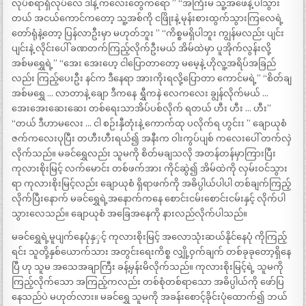
လုပ်စရာရှိလုပ်လေ ဒါနဲ့ ကလေးတွေကရော ” “အကြီးမ သူ့အဖေနဲ့ ပါသွား
တယ် အငယ်ကောင်ကတော့ သူ့အစ်ကို ငဖြိုးနဲ့ မုန်းစားထွက်သွားကြလေရဲ့
တော်ရုံနဲ့တော့ ပြန်လာဦးမှာ မဟုတ်ဘူး ” “ကိစ္စမရှိပါဘူး ကျွန်မလည်း ပျင်း
ပျင်းနဲ့ လိုင်းပေါ် ခဏတက်ကြည့်လိုက်ဦးမယ် အိမ်ထဲမှာ ပူအိုက်လွန်းလို့
အစ်မရွှေရဲ့” “အေး အေးဟေ့ ငါပြောတာတော့ မမေ့နဲ့ ဟိုလူ့အရိပ်အခြည်
လည်း ကြည့်ပေးဦး နင်က ဒီနေရာ အားကိုးရလို့ပြောတာ ကောင်မရဲ့” “စိတ်ချ
အစ်မရွှေ … လာတာနဲ့ ချော ဒီကနေ ရွှီကနဲ လေကလေး ချွန်လိုက်မယ် …
အေးအေးဆေးဆေး တစ်ရေးသာအိပ်ပစ်လိုက် ရတယ် ဟီး ဟီး … ဟီး”
“တယ် ဒီဟာမလေး … ငါ စဉ်းနှီတုံးနဲ့ ကောက်ထု ပလိုက်ရ ဟွင်းး ” ချောယုစံ
ဇက်ကလေးပုပြီး တဟီးဟီးရယ်၍ အနီးက ဝါးကွပ်ပျစ် ကလေးပေါ် တက်လှဲ
လိုက်သည်။ မခင်ရွှေလည်း သူမကို စိတ်မချသလို အတန်တန်မှာကြားပြီး
ကုလားစိုးမြင့် လက်မောင်း တစ်ဖက်အား ကိုင်ဆွဲ၍ အိမ်ထဲကို လှမ်းဝင်သွား
ရာ ကုလားစိုးမြင့်လည်း ချောယုစံ ရှိရာဖက်ကို အဓိပ္ပါယ်ပါပါ တစ်ချက်ကြည့်
လိုက်ပြီးနောက် မခင်ရွှေရဲ့အနောက်ကနေ စောင်းငမ်းစောင်းငမ်းနှင့် လိုက်ပါ
သွားလေသည်။ ချောယုစံ အခြေအနေကို နားလည်လိုက်ပါသည်။
မခင်ရွှေရဲ့မူပျက်နေပုံနှှင့် ကုလားစိုးမြင့် အလောသုံးဆယ်နိုင်နေပုံ ကိုကြည့်
ရင်း သူတို့နှစ်ယောက်သား အတွင်းရေးကိစ္စ လျှို့ဝှက်ချက် တစ်ခုခုတော့ရှိနေ
ပြီ ဟု သူမ အသေအချာကြီး ခန့်မှန်းမိလိုက်သည်။ ကုလားစိုးမြင့်ရဲ့ သူမကို
ကြည့်လိုက်သော အကြည့်ကလည်း တစ်စုံတစ်ရာသော အဓိပ္ပါယ်ကို ဖော်ပြ
နေသည်ပဲ မဟုတ်လား။ မခင်ရွှေ သူမကို အခန်းစောင့်ခိုင်းပုံထောက်၍ ဘယ်