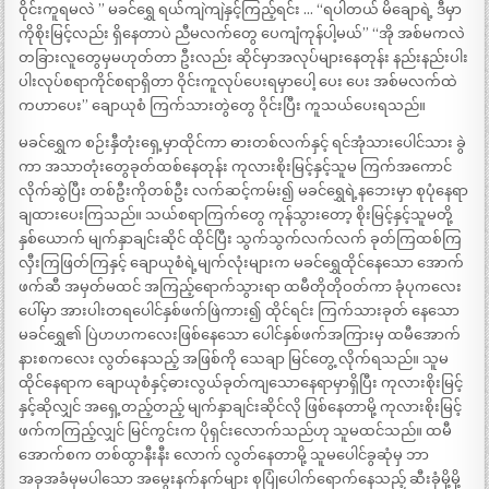
ဝိုင်းကူရမလဲ ” မခင်ရွှေ ရယ်ကျဲကျဲနှင့်ကြည့်ရင်း … “ရပါတယ် မိချောရဲ့ ဒီမှာ
ကိုစိုးမြင့်လည်း ရှိနေတာပဲ ညီမလက်တွေ ပေကျံကုန်ပါ့မယ်” “အို အစ်မကလဲ
တခြားလူတွေမှမဟုတ်တာ ဦးလည်း ဆိုင်မှာအလုပ်များနေတုန်း နည်းနည်းပါး
ပါးလုပ်စရာကိုင်စရာရှိတာ ဝိုင်းကူလုပ်ပေးရမှာပေါ့ ပေး ပေး အစ်မလက်ထဲ
ကဟာပေး” ချောယုစံ ကြက်သားတွဲတွေ ဝိုင်းပြီး ကူသယ်ပေးရသည်။
မခင်ရွှေက စဉ်းနှီတုံးရှေ့မှာထိုင်ကာ ဓားတစ်လက်နှင့် ရင်အုံသားပေါင်သား ခွဲ
ကာ အသာတုံးတွေခုတ်ထစ်နေတုန်း ကုလားစိုးမြင့်နှင့်သူမ ကြက်အကောင်
လိုက်ဆွဲပြီး တစ်ဦးကိုတစ်ဦး လက်ဆင့်ကမ်း၍ မခင်ရွှေရဲ့နဘေးမှာ စုပုံနေရာ
ချထားပေးကြသည်။ သယ်စရာကြက်တွေ ကုန်သွားတော့ စိုးမြင့်နှင့်သူမတို့
နှစ်ယောက် မျက်နှာချင်းဆိုင် ထိုင်ပြီး သွက်သွက်လက်လက် ခုတ်ကြထစ်ကြ
လှီးကြဖြတ်ကြနှင့် ချောယုစံရဲ့မျက်လုံးများက မခင်ရွှေထိုင်နေသော အောက်
ဖက်ဆီ အမှတ်မထင် အကြည့်ရောက်သွားရာ ထမီတိုတိုဝတ်ကာ ခုံပုကလေး
ပေါ်မှာ အားပါးတရပေါင်နှစ်ဖက်ဖြဲကား၍ ထိုင်ရင်း ကြက်သားခုတ် နေသော
မခင်ရွှေ၏ ပြဲဟဟကလေးဖြစ်နေသော ပေါင်နှစ်ဖက်အကြားမှ ထမီအောက်
နားစကလေး လွတ်နေသည့် အဖြစ်ကို သေချာ မြင်တွေ့ လိုက်ရသည်။ သူမ
ထိုင်နေရာက ချောယုစံနှင့်ဓားလွယ်ခုတ်ကျသောနေရာမှာရှိပြီး ကုလားစိုးမြင့်
နှင့်ဆိုလျှင် အရှေ့တည့်တည့် မျက်နှာချင်းဆိုင်လို ဖြစ်နေတာမို့ ကုလားစိုးမြင့်
ဖက်ကကြည့်လျှင် မြင်ကွင်းက ပိုရှင်းလောက်သည်ဟု သူမထင်သည်။ ထမီ
အောက်စက တစ်ထွာနီးနီး လောက် လွတ်နေတာမို့ သူမပေါင်ခွဆုံမှ ဘာ
အခုအခံမှမပါသော အမွေးနက်နက်များ စုပြုံပေါက်ရောက်နေသည့် ဆီးခုံမို့မို့