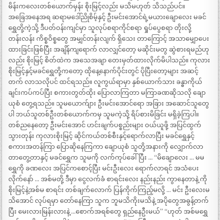
မိန်းကလေးတစ်ယောက်မှန်း စိုးမြင့်လည်း မသိမဟုတ် သိသည်ပင်။
အခြေအနေအရ ဆရာမဒေါ်ညိုစိမ့်နှင့် ဦးမင်းအောင်ရဲ့မယားချောလေး မခင်
ရွှေတို့ကဲ့သို့ ဒီပတ်ဝန်းကျင်မှာ သူလုပ်စရာကိုင်စရာ ရှုပ်ပွေစရာ တိုးလို့
တန်းလန်း ကိစ္စဝိစ္စတွေ အမျှင်တန်းလျက် ရှိသေး တာကြောင့် အသာမျှောပေး
ထားခြင်းဖြစ်ပြီး အချိန်ကျရောက် လာလျှင်တော့ မဆိုင်းမတွ ဆွဲစားရမည်ဟု
လည်း စိုးမြင့် စိတ်ထဲက အသေအချာ တေးမှတ်ထားလိုက်မိပါသည်။ ကုလား
စိုးမြင့်နှင့်မခင်ရွှေတို့ကတော့ ထိုနေ့နောက်ပိုင်းတွင် ပိုပြီးတော့များ အဆင့်
တက် လာသလိုပင် ထင်ရသည်။ လူကွယ်ရာမှာ နှစ်ယောက်သား ခန္ဓာကိုယ်
ချင်းကပ်ကပ်ပြီး စကားတွတ်ထိုး ပြောလာကြတာ မကြာခဏဆိုသလို ချော
ယုစံ တွေ့ရသည်။ သူမယောက်ျား ဦးမင်းအောင်ရော အခြား အဆောင်သူတွေ
ပါ ဘယ်သူတစ်ဦးတစ်ယောက်ကမှ သူမကဲ့သို့ ရိပ်စားမိခြင်း မရှိခဲ့ကြပါ။
တစ်ညနေတော့ ဦးမင်းအောင် ဟင်းချက်ပစ္စည်းများ ဝယ်ယူဖို့ အပြင်ထွက်
သွားတုန်း ကုလားစိုးမြင့် ဆိုင်ကယ်တစ်စီးနှင့်ရောက်လာပြီး မခင်ရွှေနှင့်
စကားအတန်ကြာ ပြောဆိုနေကြကာ ချောယုစံ သူတို့အနားကို လျှောက်လာ
တာတွေ့တာနှင့် မခင်ရွှေက သူမကို လက်ကုပ်ခေါ်ပြီး … “မိချောလေး … မမ
ရွှေကို ခဏလေး အပြင်ကစောင့်ပြီး မင်းဦးလေး ရောက်လာရင် အသံပေး
လိုက်နော် … အစ်မတို့ ဒီမှာ ငွေလက်ခံ စာရင်းလေး နည်းနည်း ကွာနေတာနဲ့ ကို
စိုးမြင့်နဲ့အစ်မ စာရင်း တစ်ချက်လောက် ပြန်ကိုက်ကြည့်မလို့ … မင်း ဦးလေးမ
သိအောင် လုပ်ရမှာ တော်နေကြာ သူက ဘူမသိကိုးမသိနဲ့ အပိုတွေအဓွန့်တက်
ပြီး မေးလားမြန်းလားနဲ့ …စောက်အရစ်တွေ ရှည်နေဦးမယ်” “ဟုတ် အစ်မရွှေ