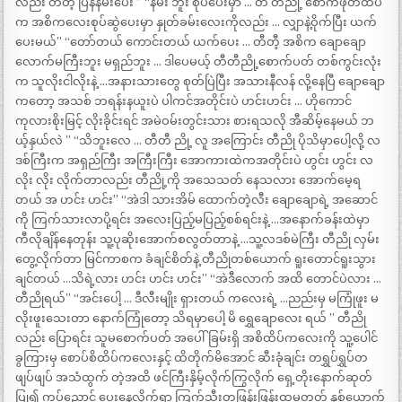
လည်း တီတီ့ ပြန်နမ်းပေး ” “နမ်း ဘူး စုပ်ပေးမှာ … တီ တီညို့ စောက်ဖုတ်ထိပ်
က အစိကလေးစုပ်ဆွဲပေးမှာ နှုတ်ခမ်းလေးကိုလည်း … လျှာနဲ့ဝိုက်ပြီး ယက်
ပေးမယ်” “တော်တယ် ကောင်းတယ် ယက်ပေး … တီတီ့ အစိက ချောချော
လောက်မကြီးဘူး မရှည်ဘူး … ဒါပေမယ့် တီတီညို့စောက်ပတ် တစ်ကွင်းလုံး
က သူလိုးငါလိုးနဲ့ …အနားသားတွေ စုတ်ပြဲပြီး အသားနီလန် လို့နေပြီ ချောချော
ကတော့ အသစ် ဘရန်းနယူးပဲ ပါကင်အတိုင်းပဲ ဟင်းဟင်း … ဟိုကောင်
ကုလားစိုးမြင့် လိုးခိုင်းရင် အမဲဝမ်းတွင်းသား စားရသလို အီဆိမ့်နေမယ် ဘ
ယ့်နှယ်လဲ ” “သိဘူးလေ … တီတီ ညို့ လူ အကြောင်း တီညို ပိုသိမှာပေါ့လို့ လ
ဒစ်ကြီးက အရှည်ကြီး အကြီးကြီး အောကားထဲကအတိုင်းပဲ ဟွင်း ဟွင်း လ
လိုး လိုး လိုက်တာလည်း တီညို့ကို အသေသတ် နေသလား အောက်မေ့ရ
တယ် အ ဟင်း ဟင်း” “အဲဒါ သားအိမ် ထောက်တဲ့လီး ချောချောရဲ့ အဆောင်
ကို ကြက်သားလာပို့ရင်း အလေးပြည့်မပြည့်စစ်ရင်းနဲ့ …အနောက်ခန်းထဲမှာ
ကီလိုချိန်နေတုန်း သူ့ပုဆိုးအောက်စလွတ်တာနဲ့ …သူ့လဒစ်မဲကြီး တီညို လှမ်း
တွေ့လိုက်တာ မြင်ကာစက ခံချင်စိတ်နဲ့ တီညိုတစ်ယောက် ရူးတောင်ရူးသွား
ချင်တယ် …သိရဲ့လား ဟင်း ဟင်း ဟင်း” “အဲဒီလောက် အထိ တောင်ပဲလား …
တီညိုရယ်” “အင်းပေါ့ … ဒီလီးမျိုး ရှားတယ် ကလေးရဲ့ …ညည်းမှ မကြုံဖူး မ
လိုးဖူးသေးတာ နောက်ကြုံတော့ သိရမှာပေါ့ မိ ရွှေချောလေး ရယ် ” တီညို
လည်း ပြောရင်း သူမစောက်ပတ် အပေါ်ခြမ်းရှိ အစိထိပ်ကလေးကို သူ့ပေါင်
ခွကြားမှ စောပ်စိထိပ်ကလေးနှင့် ထိတိုက်မိအောင် ဆီးခုံချင်း တရွှပ်ရွှပ်တ
ဖျပ်ဖျပ် အသံထွက် တဲ့အထိ ဖင်ကြီးနှိမ့်လိုက်ကြွလိုက် ရှေ့တိုးနောက်ဆုတ်
ပြု၍ ကပ်ညောင့် ပေးနေလိုက်ရာ ကြက်သီးတဖြန်းဖြန်းထမတတ် နှစ်ယောက်