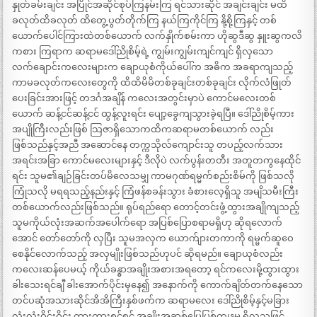
နှုတ်ခမ်းချင်း အပြိုင်အဆိုင်စုပ်ကြနမ်းကြ ရင်သားဆိုင် အချင်းချင်း မထိ
ခလုတ်ထိခလုတ် ထိတွေ့ပွတ်တိုက်ကြ နယ်ကြကိုင်ကြ နို့စို့ကြနှင့် တစ်
ယောက်ပေါင်ကြားထဲတစ်ယောက် လက်နှိုက်စမ်းကာ ဟိုဆွဒီဆွ နှူးဆွကလိ
ကစား ကြရာက ဆရာမဒေါ်ညိုစိမ့်ရဲ့ ကျွမ်းကျွမ်းကျင်ကျင် ရှိလှသော
လက်ချောင်းကလေးများက ချောယုစံကိုယ်ပေါ်က အဓိက အခရာကျသည့်
ကာမခလုတ်ကလေးတွေကို ထိထိမိမိတစ်ခုချင်းတစ်ခုချင်း လိုက်လံဖြုတ်
ပေးခြင်းအားဖြင့် တဒင်္ဂအချိန် ကလေးအတွင်းမှာပဲ ကောင်မလေးတစ်
ယောက် ဆန့်ငင်ဆန့်ငင် ထွန့်လူးရင်း ပျော့ခွေကျသွားခဲ့ရပြီ။ ဒေါ်ညိုစိမ့်ကား
အပျိုကြီးလည်းဖြစ် သြဇာရှိသောကထိကဆရာမတစ်ယောက် လည်း
ဖြစ်သည်နှင့်အညီ အဆောင်နေ တက္ကသိုလ်ကျောင်းသူ တပည့်လက်သား
အရင်းအခြာ ကောင်မလေးများနှင့် ဒီလိုပဲ လက်ပွန်းတတီး အတူတကွနေထိုင်
ရင်း သူမ၏ချဉ်ခြင်းတပ်မိလေသမျှ ကာမဂုဏ်ရမ္မက်စည်းစိမ်ကို ဖြစ်သလို
ကြုံသလို မရရသည့်နည်းနှင့် ကြံဖန်စခန်းသွား ခံစားလေ့ရှိသူ အမျိသမီးကြီး
တစ်ယောက်လည်းဖြစ်သည်။ ရုပ်ရည်ရော တောင့်တင်းဖွံ့ထွားအချိုကျသည့်
သူမကိုယ်လုံးအဆက်အပေါက်ရော အပြစ်ပြောစရာမရှိဟု ဆိုရလောက်
အောင် တော်တော်ကို လှပြီး သူမအလှက ယောက်ျားတကာကို ရမ္မက်ဆူဝေ
စေနိုင်လောက်သည့် အလှမျိုးဖြစ်သည်ဟုပင် ဆိုရမည်။ ချောယုစံလည်း
ကလေးဆန်ပေမယ့် ကိုယ်ခန္ဓာအချိုးအစားအရတော့ ရင်ကလေးမို့ထွားထွား
ခါးသေးရင်ချီ ခါးအောက်ပိုင်းမှနေ၍ အနောက်ကို ကောက်ချိတ်တက်နေသော
တင်ပဆုံအသားဆိုင်အိအိကြီးနှစ်ဖက်က ဆရာမလေး ဒေါ်ညိုစိမ့်နှင့်မခြား
လုံးလုံးဝိုင်းဝိုင်း ကားကားစွင့်စွင့် အချိုးအဆစ်ပြေပြစ်ကျနမှု ရှိလှသဖြင့်