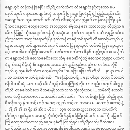
ချောယုစံ တွန့်ကနဲ ဖြစ်ပြီး တီညို့လက်ထဲက လီးချောင်းနှင့်တူသော ခပ်
တုတ်တုတ် ရော်ဘာချောင်းလို အရာကို ပြူးတူးပြဲတဲနှင့် ငုံ့ကြည့်သည်။ ထိး
အချောင်းက သူမစောက်ဖုတ် ထဲကို လီးနှင့်လိုးသည့်နှယ် တန်းလန်းကြီး နစ်
စိုက်ဝင်နေတာ တွေ့ရလေရာ အသည်းထဲ စိမ့်ကနဲ အေးသွားသည်။ တီညိုက မ
သိဟန်ပြု၍ ထိုအချောင်းတန်ကို အဆုံးမရောက် တရောက်အထိ လှည့်ပတ်ထ
ည့်သွင်းကာ အတွင်းရောက်ပြီး ဒုတ်ကနဲ တစ်စုံတစ်ရာကို ထိဆောင့်မိသည်ဟု
ယူဆတော့မှ ထိပ်ဖျားအထိရောက်အောင် ပြန်ဆွဲထုတ် တစ်ဖန် ပြန်ချော့သွင်း
နှင့် လေးငါးဆယ်ကြိမ်လောက် ဆက်ကာဆက်ကာ ဖိနှစ်ထည့်သွင်း ပေးလိုက်
ရာ ချောယုစံ၏ စောက်ခေါင်းလေးထဲမှ ချောဆီကဲ့သို့ စောက်ရည်များ ပွက်က
နဲ ပွက်ကနဲ စိမ့်ယို စီးကျလာရလေသည်။ နည်းနည်းလည်း ကောင်းသလိုရှိ
သည်ဟု သူမစိတ်ထဲက တွေးမိသည်။ “အ ဖြေး ဖြေး တီ တီညို … နာ နာ တယ်
…တ တအား မ လုပ်နဲ့ နော် နော် ” “မကြောက်ပါနဲ့ … မနာ ပါဘူး ညည်း စိတ်ထင်
လို့ပါ သမီးရဲ့ …တကယ့် ဆီလီကွန် လီးတုကြီးနဲ့ လိုးတာလည်း မဟုတ်ပါဘူူး
တီညို တစ်ခါတစ်လေ စိတ်ဖြေရုံသက်သက် သုံးတဲ့ဟာပါ … သမီးကို ကောင်း
စေချင်လို့ လုပ်ပေးတာ … အဟင်း ဟင်း ဟင်း ” “တ တစ်မျိုး ကြီး တီညို ရယ်
ခိုးလိုးခုလု နဲ့ အဟင့် ဟင့် အ အာ့ ကျွတ် ဟင့် တ တအား မ မဆောင့် ဆောင့် နဲ့
… အို့ အိ အိ အ ရှီး အိ အီးးး ဟီးးး ” သူမ လက်အသွင်းအထုတ် လုပ်လိုက်
တိုင်းမှာ မျက်နှာကလေးရှုံ့လိုက်မဲ့လိုက်နှင့် ဖင်ကြီးနှစ်ဖက်အပေါ်ကို မြောက်
ကြွ ကော့တက်လာသည့် ချောယုစံကို ကြည့်ရင်း တီညိုလည်း စိတ်အား
ထက်သန်ကာ ရာဂစိတ်ကလေးများဖြစ်ပေါ်လာရလျက် သုမစောက်ပတ် ဆီမှ