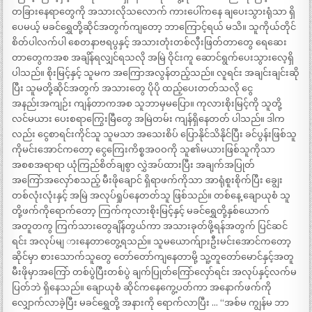
တခြားနေရာတွေကို အသားလိုသလောက် ကားပေါ်ကနေ ချပေးသွားရုံသာ ရှိ
ပေမယ့် မခင်ရွှေတို့ဆိုင်အတွက်ကျတော့ ဘာကြောင့်ရယ် မသိ။ သူကိုယ်တိုင်
စိတ်ပါလက်ပါ စေတနာဗရပွနှင့် အသားတုံးတစ်လှီးဖြတ်တာတွေ ရေဆေး
တာတွေကအစ အချိန်ရလျှင်ရသလို အမြဲ ဝိုင်းကူ ဆောင်ရွက်ပေးသွားလေ့ရှိ
ပါသည်။ စိုးမြင့်နှင့် သူမက အကြောအလွန်တည့်သည်။ လူရင်း အချင်းချင်းဆို
ပြီး သူမတို့ဆိုင်အတွက် အသားတွေ ပိုပို ထည့်ပေးတတ်သလို ငွေ
အနည်းအကျဉ်း ကျန်တာကအစ သူဘာမှမပြော။ ကုလားစိုးမြင့်ကို သူတို့
လင်မယား ပေးစရာကြွေးမြီတွေ အမြဲတမ်း ကျန်ရှိနေတတ် ပါသည်။ ဒါက
လည်း ငွေစာရင်းကိုင်သူ သူမသာ အသေးစိပ် ပြောနိုင်သိနိုင်ပြီး ခင်ပွန်းဖြစ်သူ
ကိုမင်းအောင်ကတော့ ငွေကြေးကိစ္စအဝဝကို သူ၏မယားဖြစ်သူကိုသာ
အစစအရာရာ ယုံကြည်စိတ်ချစွာ လွှဲအပ်ထားပြီး အချက်အပြုတ်
အကြော်အလှော်စသည့် မီးဖိုချောင် ရှိရာဖက်ကိုသာ အာရုံစူးစိုက်ပြီး ချွေး
တစ်လုံးလုံးနှင့် အမြဲ အလုပ်ရှုပ်နေတတ်သူ ဖြစ်သည်။ တစ်နေ့ ချောယုစံ သူ
တို့ဖက်ကိုရောက်တော့ ကြက်ကုလားစိုးမြင့်နှင့် မခင်ရွှေတို့နှစ်ယောက်
အတူတကွ ကြက်သားတွေချိန်တွယ်ကာ အသားခုတ်ဖို့ရန်အတွက် ပြင်ဆင်
ရင်း အလုပ်မျ ားနေတာတွေ့ရသည်။ သူမယောက်ျားဦးမင်းအောင်ကတော့
ဆိုင်မှာ စားသောက်သူတွေ တော်တော်ကျနေတာမို့ သူ့တူတော်မောင်နှင့်အတူ
မီးဖိုမှာအကြော် တစ်ပွဲပြီးတစ်ပွဲ ချက်ပြုတ်ကြော်လှော်ရင်း အလုပ်နှင့်လက်မ
ပြတ်ဘဲ ရှိနေသည်။ ချောယုစံ ဆိုင်ကနေကွေ့ပတ်ကာ အနောက်ဖက်ကို
လျှောက်လာခဲ့ပြီး မခင်ရွှေတို့ အနားကို ရောက်လာပြီး … “အစ်မ ကျွန်မ ဘာ