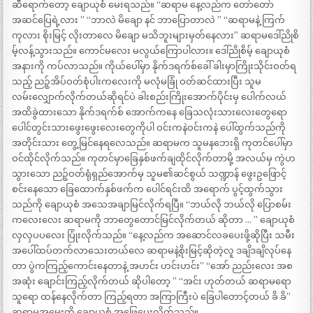
ဆီရောက်တော့ ချောယုစံ မေးရသည်။ “ဆရာမ နေ့လည်က တော်တော်
အဆင်ပြေရဲ့လား ” “ဘာလဲ မိချော နင် ဘာပြောတာလဲ ” “ဆရာမနဲ့ ကြက်
ကုလား စိုးမြင့် လိုးတာလေ မိချော မသိဘူးများမှတ်နေလား” ဆရာမဒေါ်ညိုစိ
မ့်လန့်သွားသည်။ ကောင်မလေး မလွယ်ကြောပါလား။ ဒေါ်ညိုစိမ့် ချောယုစံ
အနားကို ကပ်လာသည်။ ကိုယ်ပေါ်မှာ နိုက်ဒရက်စ်ခေါ် ခါးမှာကြိုးသိုင်းဝတ်ရ
သည့် ညဉ့်အိပ်ဝတ်စုံပါးကလေးကို မလုံမခြုံ ဝတ်ဆင်ထားပြီး သူမ
လမ်းလျှောက်လိုက်တယ်ဆိုရင်ပဲ ခါးစည်းကြိုးအောက်ပိုင်းမှ ပေါက်လယ်
အထိခွဲထားသော နိုက်ဒရက်စ် အောက်ကနေ ခြေသလုံးသားလေးတွေရော
ပေါင်တွင်းသားဖွေးဖွေးလေးတွေကိုပါ ဝင်းကနဲဝင်းကနဲ ပေါ်ထွက်သည်ကို
အတိုင်းသား တွေ့မြင်နေရလေသည်။ ဆရာမက သူမနဘေးရှိ ကုတင်ပေါ်မှာ
ဝင်ထိုင်လိုက်သည်။ ကုတင်မှာခြေနှစ်ဖက်ချထိုင်လိုက်တာမို့ အလယ်မှ ကွဲဟ
သွားသော ညဉ့်ဝတ်ရုံရှည်အောက်မှ သူမ၏ဆင်စွယ် သဏ္ဍာန် ဖွေးဥဖြောင့်
စင်းနေသော ခြေထောက်နှစ်ဖက်က ပေါင်ရင်းထိ အရောက် ပွင့်ထွက်သွား
သည်ကို ချောယုစံ အသေအချာမြင်လိုက်ရပြီ။ “ဘယ်လို ဘယ်လို ပြောစမ်း
ကလေးလေး ဆရာမကို ဘာတွေတောင်မြင်လိုက်တယ် ဆိုတာ … ” ချောယုစံ
လှလှပပလေး ပြုံးလိုက်သည်။ “နေ့လည်က အဆောင်လခပေးဖို့ဆိုပြီး သမီး
အပေါ်ထပ်တက်လာသေးတယ်လေ ဆရာမနဲ့စိုးမြင့်ဆိုတဲ့လူ ဒချိဒချိလုပ်နေ
တာ ပွဲကကြည့်ကောင်းနေတာနဲ့ အဟင်း ဟင်းဟင်း” “အော် ညည်းလေး အစ
အဆုံး ချောင်းကြည့်လိုက်တယ် ဆိုပါတော့ ” “အင်း ဟုတ်တယ် ဆရာမရော
သူရော ထန်နေလိုက်တာ ကြည့်ရတာ အကြာကြီးပဲ ခြေပါတောင့်တယ် ခိ ခိ”
ဆရာမအမေးကို ချောယုစံ အဖြေပေးလိုက်သည်။