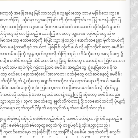
နိုင်တော့တဲ့ အခြေအနေ ဖြစ်လာသည် ။ လူချင်းတော့ ဘာမှ မဖြစ်သေးဘူး ။
းသောက်ကြ….ဆိုင်မှာ သူ့အကြောင်း ကိုယ့်အကြောင်း အပြန်အလှန် ပြောပြ
လုပ်မှာ သားကြီးက သူ့အဖေ ဦးဗလမောင်တင် တယောက် ထိုင်းနိုငငံ ဖူခက်
 ဓါတ်ပုံတွေကို လာပြသည် ။ သားကြီးကတော့ သူ့အဖေ လုပ်ရပ်တွေကို မ
မေစိမ်းကတော့ တော်တော့်ကို ခံပြင်းသွားခဲ့သည် ။ နောက်တနေ့မှာ မိုက်ကယ်ကို
ယ်က မမနဲ့သာဆိုရင် ဘယ်ဘဲ ဖြစ်ဖြစ် လိုက်မယ် လို့ ပြောလိုက်တော့ မေစိမ်း
သာကမ်းခြေကို သူနဲ့ ထွက်သွားလိုက်ကြသည် ။ အိမ်ကိုတော့ အလုပ်တွေ ရှိ
တာပေါ့ ။ မေစိမ်းလည်း အိမ်ထောင်ကျ ပြီးမှ စိတ်တွေ ပထမဆုံးအကြိမ် တအား
ွတ်သပ် ဆုပ်ကိုင်ကြတာနဲ့တင် မေစိမ်း အရည်တွေ ရွှဲနေပြီလေ ။ မိုက်
 ဝယ်ပေး နောက်ဆုံးပေါ် အားကစား ဝတ်စုံတွေ ဝယ်ဆင်နေလို့ မေစိမ်း
ဟိုကိုင်ဒီပွတ် နဲ့ ဆိုတော့ ချောင်းသာကိုလည်း ရောက်ရော ဟိုတယ် အခန်း
မေစိမ်း အငမ်းမရကို ဗျင်းကြတော့တာဘဲ ။ ဦးဗလမောင်တင် လို ဘိုက်ပူပူ
ုက်ကယ်လို သန်သန် မာမာ လူငယ်လေးနဲ့ တွေ့ကြပြီ ဆိုတော့ မေစိမ်းလည်း
စ်သွားရသည် ။ သူက အဝတ်တွေ ချွတ်လိုက်တာနဲ့ ဦးဗလမောင်တင်လို ပုံပျက့်
့ရှည်လမျော တုတ်တုတ်ကြီးကို ရေလည်ဘဲ မှုတ်ပေးမိလိုက်သည် ။
ွေးစိနှစ်လုံးဆိုရင် မေစိမ်းလည်ပင်းကို တဖတ်ဖတ်နဲ့ လာရိုက်မိနေသည် ။
ီး မေစိမ်းနှုတ်ခမ်းထူထူတွေထဲကို တစွပ်စွပ်နဲ့ ထိုးညှောင့်သည် ။
ကုတင်စောင်းမှာ ကုန်းခိုင်းပြီး သူ့ဟာကြီးနဲ့ မေစိမ်း အဖုတ်ထဲကို စသွင်း