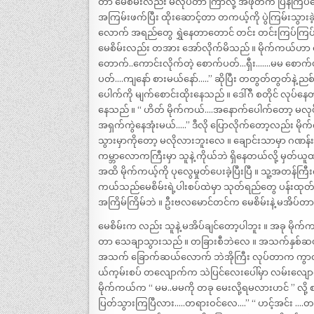
တာ မေစိမ်းလည်း မလုပ်တာ ကြာလို့ အဖုတ်က ပြန်ကြပ်
အကြမ်းဖက်ပြီး ထိုးဆောင့်တာ တကယ့်ကို ပွဲကြမ်းသွားခ
လောက် အရည်တွေ ရွှဲနေတာတောင် တင်း တင်းကြပ်ကြပ်နဲ
မေစိမ်းလည်း တအား အော်လိုက်မိသည် ။ မိုက်ကယ်ဟာ 
တောက်..ကောင်းလိုက်တဲ့ စောက်ပတ်…ရှီး…….မမ စောက်
ပတ်….ကျနော် စားမယ်နော်…..” ဆိုပြီး တတွတ်တွတ်နဲ့ ည
ပေါက်ကို မျက်စောင်းထိုးနေသည် ။ ဒေါ်ဂီ စတိုင် လုပ်န
နေသည် ။ “ ဟိတ် မိုက်ကယ်….အနောက်ပေါက်တော့ မလုပ်န
အရှက်ကွဲနေအုံးမယ်…..” ဒီလို ပြောလိုက်တော့လည်း မိ
သွားမှာကိုတော့ မလိုလားဘူးလေ ။ ချောင်းသာမှာ ဂဏန်းဟ
ကမ္ဘာလောကကြီးမှာ သူနဲ့ ကိုယ်ဘဲ ရှိနေတယ်လို့ မှတ်ယ
အထိ မိုက်ကယ့်ကို ပုလွေမှုတ်ပေးခဲ့ပြီးပြီ ။ သူ့အတန်ကြီးက
ကယ်သည်မေစိမ်းရဲ့ပါးစပ်ထဲမှာ သုတ်ရည်တွေ ပန်းထုတ်
အကြိမ်ကြိမ်ဘဲ ။ ဦးဗလမောင်တင်က မေစိမ်းနဲ့ မအိပ်တာ 
မေစိမ်းက လည်း သူနဲ့ မအိပ်ချင်တော့ပါဘူး ။ အခု မိုက်က
တာ သေချာသွားသည် ။ တခြားစီဘဲလေ ။ အသက်နှစ်ဆယ်စ
အသက် ခြောက်ဆယ်လောက် ဘဲအိုကြီး လုပ်တာက ကွာတာပေါ့
ယ်က့မ်းစပ် တလျောက်က သဲပြင်လေးပေါ်မှာ လမ်းလျောက်
မိုက်ကယ်က “ မမ..မမကို တခု မေးလို့ရမလားဟင် ” လိ
ပြတ်သွားကြပြီလား…..တရားဝင်လေ….” “ ဟင့်အင်း ….