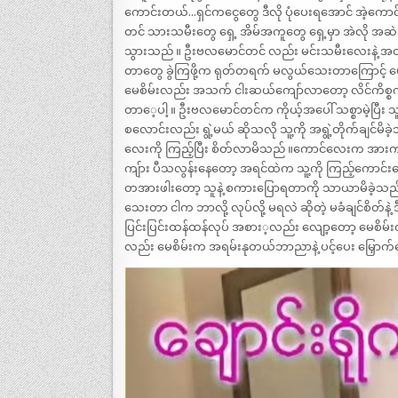
ကောင်းတယ်…ရှင်ကငွေတွေ ဒီလို ပုံပေးရအောင် အဲ့ကောင
တင် သားသမီးတွေ ရှေ့ အိမ်အကူတွေ ရှေ့မှာ အဲလို အဆ
သွားသည် ။ ဦးဗလမောင်တင် လည်း မင်းသမီးလေးနဲ့ အတိအလင
တာတွေ ခွဲကြဖို့က ရုတ်တရက် မလွယ်သေးတာကြောင့် မေစိ
မေစိမ်းလည်း အသက် ငါးဆယ်ကျော်လာတော့ လိင်ကိစ္စက
တာေ့ပါ့ ။ ဦးဗလမောင်တင်က ကိုယ့်အပေါ် သစ္စာမဲ့ပြီး သူ လ
စလောင်းလည်း ရွဲ့မယ် ဆိုသလို သူ့ကို အရွဲ့တိုက်ချင်မိ
လေးကို ကြည့်ပြီး စိတ်လာမိသည် ။ကောင်လေးက အားက
ကျ်ား ပီသလွန်းနေတော့ အရင်ထဲက သူ့ကို ကြည့်ကောင်းကောင
တအားဖါးတော့ သူနဲ့ စကားပြောရတာကို သာယာမိခဲ့သည်
သေးတာ ငါက ဘာလို့ လုပ်လို့ မရလဲ ဆိုတဲ့ မခံချင်စိတ်နဲ့ 
ပြင်းပြင်းထန်ထန်လုပ် အစား့လည်း လျော့တော့ မေစိမ
လည်း မေစိမ်းက အရမ်းနုတယ်ဘာညာနဲ့ ပင့်ပေး မြှောက