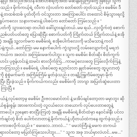
နေပြီး အသည်းအသန် အော်ဟစ်ရတဲ့အထိ မဆန့်မပြဲကြီးတွေ ဖြစ်ပြီး သူက
ဲ့သည် ။ မိုက်ကယ့်ရဲ့ လီးက လုံးပတ်က တော်တော် တုတ်သည် ။ မေစိမ်း ဒီ
့ တထစ်ထစ် ပွတ်တိုက် ဝင်သွားတာ အကြောပေါင်း တထောင် စိမ့်သွားရလို့
ရုပ်ကလေး သနားကမားနဲ့ ပါးစပ်က တော်တော် ကြမ်းသည် ။ “
ပတ်ကို သွားလေရာ တပါထဲ ခေါ်သွားချင်တယ်..မမ ရယ်…လှလို့က်တဲ့ စောက်
စ်ညစ်ပတ်ပတ်တွေ ပြောဆိုပြီး စောက်ပတ်ကို ကြိုက်တယ် ကြိုက်တယ်နဲ့ စအို
ေတဲ့ အချိန် သူ့လက်မက မေစိမ်းရဲ့ စအိုပေါက်လေးကို မသိမသာနဲ့ ကလိ
ဲ့ကွယ်…တော်ကြာ မမ နောက်ပေါက် ကွဲသွားလို့ လမ်းလျောက်လို့ မရဘဲ
ုက်ကယ်က အတင်း အကြမ်းမဖက်ပါဘူး ။ သူက မေစိမ်း စိတ်ဆိုး စိတ်ကွက်
င်း ပုဇွန်ဟင်းနဲ့ ထမင်း စားလိုက်ကြ….ကာမပွဲလေးတွေ ကြမ်းလိုက်ကြနဲ့
ူထားကြသည် ။ မေစိမ်းရဲ့ ပါးစပ်တွေ ညောင်းလာ နှုတ်ခမ်းတွေ ထူပူလာတဲ့
ို စွဲစွဲမက်မက် အကြိမ်ကြိမ် မှုတ်ခဲ့သည် ။ တချို့အြ့ကိမ်တွေမှာ မိုက်
ပြီး ပြီးခဲ့သည် ။ မိုက်ကယ်ကလည်း မေစိမ်းကို ဘာဂျာ အပြတ်ဆွဲပေးတာ
ကြာပြီ ။
ယ်နဲ့ လုပ်တော့မှ မေစိမ်း ဦးဗလမောင်တင် နဲ့ မအိပ်ချင်တော့တာ မမှာဘူး ဆို
ွန်းစွန်း အားကောင်းတဲ့ လူငယ်လေး တယောက် လုပ်ပေးတာတွေနဲ့
 ။ ညနေစာ စားပြီးကြတဲ့ အချိန် မေစိမ်းရဲ့စိတ်ထဲမှာ နေဝင်ခါနီး ပင်လ
ချင်တဲ့ စိတ် ပေါက်လာတာနဲ့ မိုက်ကယ်နဲ့ ဟိုတယ်ထဲကနေ ထွက်ခဲ့သည် ။
ု့ စကားစလိုက်သည် ။ “ မေးလေ..ဘာလဲ….” “ မမဘဲကြီးနဲ့ မမက တကယ်
တရားဝင်တော့ မပြတ်ကြသေးပါဘူး…..” “ သူက အခု ဘယ်မှာလဲဟင်…မမ….”