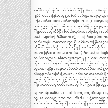
မေစိမ်းလည်း မိုက်ကယ်ကို စိတ်ယိုင်ပြီး မတွေ့ဘဲ မနေ
ဂျင်မ်ကနေ အပြန်မှာ သူနဲ့ သစ်သီးဖျော်ရည် အတူတူ သွာ
ကြနဲ့ ရင်းနှီးသထက် ရင်းနှီးလာခဲ့ကြတာပေါ့ ။ တနေ့ အ
ကမ်းခြေမှာ ဟို မင်းသမီးလေးနဲ့ အရှက်မရှိ ကဲပြနေတဲ့
ကြိုက်ပေမယ့် သိပ်ပြီး စိတ်ဆိုးတဲ့ပုံတော့ မရှိပါဘူး ။ 
မမနဲ့ လျောက်လိုက်နိုင်မလား လို့ မေးလိုက်တော့ မိုက်က
လည်း အရမ်း သဘောကျသွားပြီး ဂျင်မ်က အပြန် ချော့င်း
လို့ နေပြည်တော်ကို သွားမယ် လို့ ဖုန်းဆက် ပြောလိုက်
တအား ပြန်ထကြွတာ…။ ကားထဲမှာ မိုက်ကယ်နဲ့ လက်ချင်း ပ
ကယ်ကလည်း မေစိမ်းက သူ့အတွက် ဖုန်းဝယ်ပေး လက်တော့
ကို တအား ပင့်မြှောက်သလို မေစိမ်း စိတ်ကြွအောင်လည်း 
ယူလိုက်ကြပြီး အခန်းထဲ ဝင်တယ် ဆိုတာနဲ့ မိုက်ကယ်နဲ့ 
ခါးကုန်းကုန်း ဘဲကြီးနဲ့ စာမလိပ် စိတ်မလာ သလောက် မိ
အရမ်းကို စိတ်တွေ ထန်ပြီး စိတ်လွတ်ကိုယ်လွတ်တွေ ဖြ
ကြီး မဟုတ်တော့ မေစိမ်း တကယ့်ကို ကြွေသွား ပြီး သူ
သူကလည်း မေစိမ်း ပါးစပ်ထဲကို ကော့ကော့ထိုးသည် ။ သူ့ဂ
သူ့ပါးစပ်ကလည်း “ အားအား…အီးအီး…..” နဲ့ အော်ညည်းနေပြ
တော်တော်လေး ဒီလို မှုတ်ကြဆောင့်ကြပြီ့းတော့ မေစိမ်းကို 