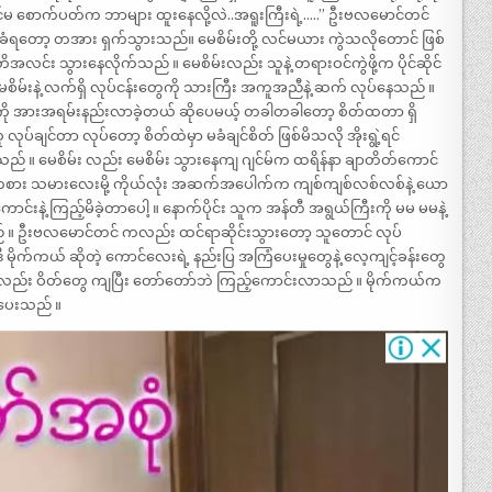
်မ စောက်ပတ်က ဘာများ ထူးနေလို့လဲ..အရူးကြီးရဲ့…..” ဦးဗလမောင်တင်
ဲခံရတော့ တအား ရှက်သွားသည်။ မေစိမ်းတို့ လင်မယား ကွဲသလိုတောင် ဖြစ်
်း သွားနေလိုက်သည် ။ မေစိမ်းလည်း သူနဲ့ တရားဝင်ကွဲဖို့က ပိုင်ဆိုင်
မ်းနဲ့ လက်ရှိ လုပ်ငန်းတွေကို သားကြီး အကူအညီနဲ့ ဆက် လုပ်နေသည် ။
ို အားအရမ်းနည်းလာခဲ့တယ် ဆိုပေမယ့် တခါတခါတော့ စိတ်ထတာ ရှိ
ုပ်ချင်တာ လုပ်တော့ စိတ်ထဲမှာ မခံချင်စိတ် ဖြစ်မိသလို အိုးရွဲ့ရင်
ခဲ့သည် ။ မေစိမ်း လည်း မေစိမ်း သွားနေကျ ဂျင်မ်က ထရိန်နာ ချာတိတ်ကောင်
စား သမားလေးမို့ ကိုယ်လုံး အဆက်အပေါက်က ကျစ်ကျစ်လစ်လစ်နဲ့ ယော
်းနဲ့ ကြည့်မိခဲ့တာပေါ့ ။ နောက်ပိုင်း သူက အန်တီ အရွယ်ကြီးကို မမ မမနဲ့
 ။ ဦးဗလမောင်တင် ကလည်း ထင်ရာဆိုင်းသွားတော့ သူတောင် လုပ်
ဒီ မိုက်ကယ် ဆိုတဲ့ ကောင်လေးရဲ့ နည်းပြ အကြံပေးမှုတွေနဲ့ လေ့ကျင့်ခန်းတွေ
်းလည်း ဝိတ်တွေ ကျပြီး တော်တော်ဘဲ ကြည့်ကောင်းလာသည် ။ မိုက်ကယ်က
်ပေးသည် ။