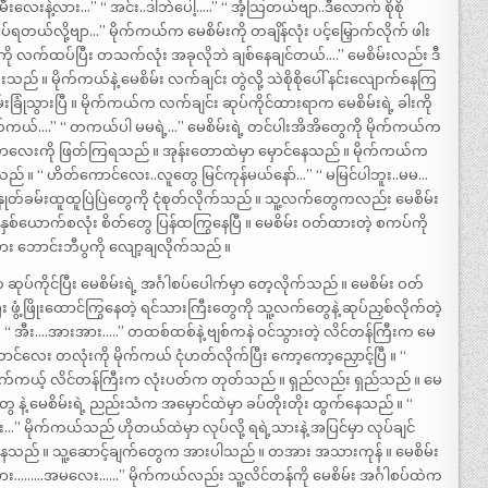
းလေးနဲ့လား…” “ အင်း..ဒါဘဲပေါ့…..” “ အံ့သြတယ်ဗျာ..ဒီလောက် စိုစို
ရှုပ်ရတယ်လို့ဗျာ…” မိုက်ကယ်က မေစိမ်းကို တချိန်လုံး ပင့်မြှောက်လိုက် ဖါး
မကို လက်ထပ်ပြီး တသက်လုံး အခုလိုဘဲ ချစ်နေချင်တယ်….” မေစိမ်းလည်း ဒီ
 ။ မိုက်ကယ်နဲ့ မေစိမ်း လက်ချင်း တွဲလို့ သဲစိုစိုပေါ် နင်းလျောက်နေကြ
ခြုံသွားပြီ ။ မိုက်ကယ်က လက်ချင်း ဆုပ်ကိုင်ထားရာက မေစိမ်းရဲ့ ခါးကို
ိုက်ကယ်….” “ တကယ်ပါ မမရဲ့…” မေစိမ်းရဲ့ တင်ပါးအိအိတွေကို မိုက်ကယ်က
တောလေးကို ဖြတ်ကြရသည် ။ အုန်းတောထဲမှာ မှောင်နေသည် ။ မိုက်ကယ်က
ိုက်သည် ။ “ ဟိတ်ကောင်လေး..လူတွေ မြင်ကုန်မယ်နော်…” “ မမြင်ပါဘူး..မမ…
 နှုတ်ခမ်းထူထူပြဲပြဲတွေကို ငုံစုတ်လိုက်သည် ။ သူ့လက်တွေကလည်း မေစိမ်း
ှစ်ယောက်စလုံး စိတ်တွေ ပြန်ထကြွနေပြီ ။ မေစိမ်း ဝတ်ထားတဲ့ စကပ်ကို
စား ဘောင်းဘီပွကို လျော့ချလိုက်သည် ။
ပ်ကိုင်ပြီး မေစိမ်းရဲ့ အင်္ဂါစပ်ပေါက်မှာ တေ့လိုက်သည် ။ မေစိမ်း ဝတ်
ဖွံ့ဖြိုးထောင်ကြွနေတဲ့ ရင်သားကြီးတွေကို သူ့လက်တွေနဲ့ ဆုပ်ညှစ်လိုက်တဲ့
် ။ “ အီး….အားအား…..” တထစ်ထစ်နဲ့ ဗျစ်ကနဲ ဝင်သွားတဲ့ လိင်တန်ကြီးက မေ
င်လေး တလုံးကို မိုက်ကယ် ငုံဟတ်လိုက်ပြီး ကော့ကော့ညှောင့်ပြီ ။ “
 မိုက်ကယ့် လိင်တန်ကြီးက လုံးပတ်က တုတ်သည် ။ ရှည်လည်း ရှည်သည် ။ မေ
 နဲ့ မေစိမ်းရဲ့ ညည်းသံက အမှောင်ထဲမှာ ခပ်တိုးတိုး ထွက်နေသည် ။ “
မိုက်ကယ်သည် ဟိုတယ်ထဲမှာ လုပ်လို့ ရရဲ့သားနဲ့ အပြင်မှာ လုပ်ချင်
င့်နေသည် ။ သူ့ဆောင့်ချက်တွေက အားပါသည် ။ တအား အသားကုန် ။ မေစိမ်း
အား………အမလေး……” မိုက်ကယ်လည်း သူ့လိင်တန်ကို မေစိမ်း အင်္ဂါစပ်ထဲက