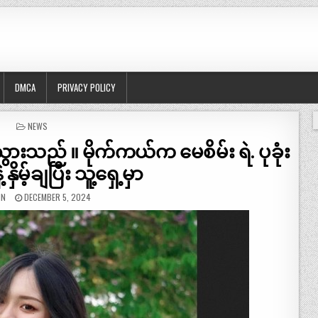
DMCA
PRIVACY POLICY
POSTED
NEWS
IN
းသည် ။ မိုက်ကယ်က မေစိမ်း ရဲ. ပုခုံး
နှိမ့်ချပြီး သူ့ရှေ့မှာ
IN
DECEMBER 5, 2024