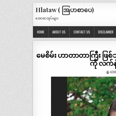
Hlataw ( အြပာစာပေ)
အောစာအုပ်များ
HOME
ABOUT US
CONTACT US
DISCLAIMER
မေစိမ်း ဟာတာတာကြီး ဖြစ်သွာ
ကို လက်နဲ့ 
ADM