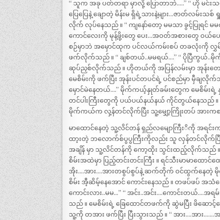
“ သူက အခု ပတ်တရာ မှာလို့ ပြောတာဘဲ…..” “ ဟို မင်းသမီ
ပြေပြေနဲ့ ချောတဲ့ မိန်းမ ရှိရဲ့သားနဲ့များ…ဇာတ်လမ်းသစ် 
လိုက် လုပ်နေသည် ။ “ ကျနော်တော့ မမသာ ခွင့်ပြုရင် မ
ကောင်လေးကို မုန့်ဖို့းတွေ ပေး…အဝတ်အစားတွေ ဝယ်ပေးသည်
စဉ်မှာဘဲ အမှောင်ထုက ပင်လယ်ကမ်းစပ် တခလုံးကို လွှမ်း
ဖက်လိုက်သည် ။ “ ချစ်တယ်..မမရယ်….” “ ပိုပြီကွယ်..မ
ဆုပ်ညှစ်လိုက်သည် ။ ဟိုတယ်ကို အပြန်လမ်းမှာ အုန်း
မေစိမ်းကို ဖက်ပြီး အုန်းပင်တပင်ရဲ့ ပင်စည်မှာ မှီချလ
မှောင်မဲနေတယ်….” မိုက်ကယ့်နှုတ်ခမ်းတွေက မေစိမ်းရဲ့
တင်ပါးကြီးတွေကို ပယ်ပယ်နယ်နယ် ကိုင်တွယ်နေသည် ။ န
မိုက်ကယ်က လှ့န်တင်လိုက်ပြီး သူ့မျှော့ကြိုးတပ် အားက
မာထောင်နေတဲ့ သူ့လိင်တန် ရှည်လမျောကြီးိကို အရင်းက ဆု
ထာ့းတဲ့ ဘလောက်စ်ပွပွကြီးကိုလည်း သူ လှန်တင်လိုက်ပြီး 
အချိန် မှာ သူ့လိင်တန်ကို ကော့ထိုး သွင်းထည့်လိုက်သည
စိမ်းအထဲမှာ ပြည့်တင်းတင်းကြီး ။ ရင်သီးမာမာထောင်ထော
အိုး….အား….အားတစွပ်စွပ်နဲ့ ဆက်တိုက် ဝင်ထွက်နေတဲ့
စိမ်း အီ့ဆိမ့်နေအောင် ကောင်းနေသည် ။ တဖပ်ဖပ် အသံတွေ
ကောင်းလား..မမ…” “ အင်း..အင်း….ကောင်းတယ်….အရမ်း…” 
သည် ။ မေစိမ်းရဲ့ ခြေထောင်တဖက်ကို ဆွဲမပြီး ဖိဆော
သူ့ကို တအား ဖက်ပြီး ပြီးသွားသည် ။ “ အား….အား…….