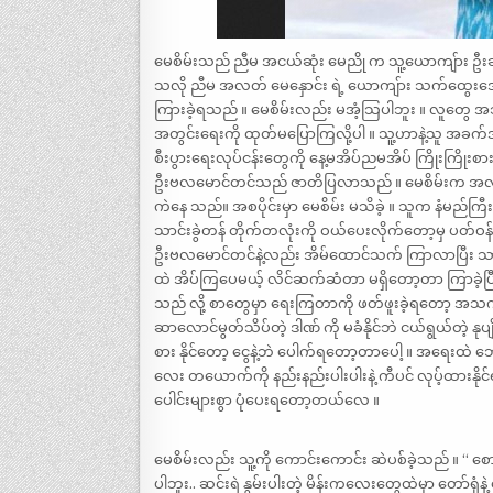
မေစိမ်းသည် ညီမ အငယ်ဆုံး မေညို က သူ့ယောကျ်ား ဦးဆန်န
သလို ညီမ အလတ် မေနှောင်း ရဲ့ ယောကျ်ား သက်ထွေးအော
ကြားခဲ့ရသည် ။ မေစိမ်းလည်း မအံ့သြပါဘူး ။ လူတွေ အ
အတွင်းရေးကို ထုတ်မပြောကြလို့ပါ ။ သူ့ဟာနဲ့သူ အခက်အ
စီးပွားရေးလုပ်ငန်းတွေကို နေ့မအိပ်ညမအိပ် ကြိုးကြိုး
ဦးဗလမောင်တင်သည် ဇာတိပြလာသည် ။ မေစိမ်းက အလုပ်တွ
ကဲနေ သည်။ အစပိုင်းမှာ မေစိမ်း မသိခဲ့ ။ သူက နံမည်ကြီးခ
သာင်းခွဲတန် တိုက်တလုံးကို ဝယ်ပေးလိုက်တော့မှ ပတ်ဝန်း
ဦးဗလမောင်တင်နဲ့လည်း အိမ်ထောင်သက် ကြာလာပြီး 
ထဲ အိပ်ကြပေမယ့် လိင်ဆက်ဆံတာ မရှိတော့တာ ကြာခဲ့ပြ
သည် လို့ စာတွေမှာ ရေးကြတာကို ဖတ်ဖူးခဲ့ရတော့ အသ
ဆာလောင်မွတ်သိပ်တဲ့ ဒါဏ် ကို မခံနိုင်ဘဲ ငယ်ရွယ်တဲ့ နုပ
စား နိုင်တော့ ငွေနဲ့ဘဲ ပေါက်ရတော့တာပေါ့ ။ အရေးထဲ ဘေ
လေး တယောက်ကို နည်းနည်းပါးပါးနဲ့ ကီပင် လုပ့်ထားနိုင်
ပေါင်းများစွာ ပုံပေးရတော့တယ်လေ ။
မေစိမ်းလည်း သူ့ကို ကောင်းကောင်း ဆဲပစ်ခဲ့သည် ။ “ 
ပါဘူး.. ဆင်းရဲ နွမ်းပါးတဲ့ မိန်းကလေးတွေထဲမှာ တော်ရုံနဲ