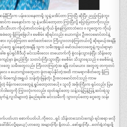
ီကြီးက ပန်းသေနေတာမို့ သူနဲ့ မအိပ်တာ ကြာပြီ ဆိုပြီး ညည့်းပြခဲ့ဘူး
င်က မေနှောင်းက သူ နဲ့ မအိပ်တော့တာ ကြာပြီလို့ ပြောပြတာကိုလည်း
သီးသီးဟာ ကိုယ့်ဇာတ်လမ်းနဲ့ ကိုယ် ရှိနေကြတာဘဲလေ ။ လူတွေက ကိုယ့်
ခဲတွေ ရှိကြစမြဲပါ ။ မေစိမ်း ဆိုရင်လည်း ယောကျ်ား ဦးဗလမောင်တင်နဲ့
စားစား လုပ်ခဲ့ကြတာ တော်တော်လေး ကြီးပွားလာခဲ့ကြတယ်လို့ ဆိုရမယ့်အချိန်
ေ ရှုပ်နေတဲ့အချိန် သူက သမီးအ့ရွယ် မော်ဒယ်လေးတွေနဲ့ ကွယ်ရာမှာ
ါစ ရုပ်ရှင်ဗီဒီယို မင်းသမီးလေး တယောက်ကို စွဲလန်းသွားခဲ့ပြီး သိန်းတေ့
ကျင့်မှာ နံမည်ကြီး သတင်းကြီးသွားပြီး မေစိမ်း သိသွားရသည် ။ မေစိမ်းနဲ့
သားတွေ သမီးတွေလည်း ကြီးလာကြတဲ့အ ချိန် လင်မယား အတူတူ တကုတင်
ီလေ ။ ယောကျ်ားတွေဟာ ဖွဲတဆုပ်နိုင်တဲ့အထိ ကာမရာဂစိတ်တွေ ရှိကြ
က် ၆၀ကျော်အရွယ် သန်တုံးမြန်တုံး ဦးဗလမောင်တင်သည် ကာမ
ျိုတဲ့ မိန်းကလေးတွေနဲ့ ရှုပ်တော့တာပေါ့ ။ သူလို အဖိုးကြီးက ရုပ်လည်း ပြမ
ာ်ဒါတွေကို ကြွားလုံးကလည်း ထုတ်ချင်တော့ သန့်သန့်ပြန့်ပြန့် ဆင်းရဲသူ
ရက်နဲ့ လူသိများတဲ့ နံမည်ရခါစ မင်းသမီးကို သွားလုပ်တော့ ငွေတွေ သန်း
စောက်ပတ်ဟာ စောက်ပတ်ပါ..ကိုဗလ…ရှင် သိန်းတသောင်းကျော် ရင်းစရာ မလို
့ ခေါ်အိပ်လို့ရမယ့့်ဟာတွေ အများကြီး ရှိတယ်…စော်ရူးကြီး…တော်ရုံဘဲရုးဖို့