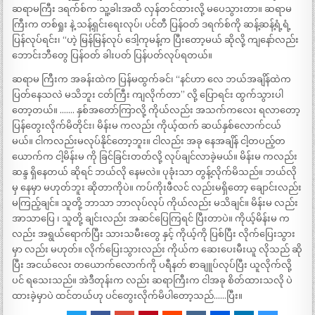
ဆရာမကြီး ဒရက်စ်က သူ့ခါးအထိ လှန်တင်ထားလို့ မပေသွားတာ။ ဆရာမ
ကြီးက တစ်ရှုး နဲ့ သန့်ရှင်းရေးလုပ်၊ ပင်တီ ပြန်ဝတ် ဒရက်စ်ကို ဆန့်ဆန့်ရံ့ရံ့
ပြန်လုပ်ရင်း၊ “ဟဲ့ မြန်မြန်လုပ် ဒေါ့ကုမန့်က ပြီးတော့မယ် ဆိုလို့ ကျနော်လည်း
ဘောင်းဘီတွေ ပြန်ဝတ် ခါးပတ် ပြန်ပတ်လုပ်ရတယ်။
ဆရာမ ကြီးက အခန်းထဲက ပြန်မထွက်ခင်၊ “နင်ဟာ လေ ဘယ်အချိန်ထဲက
ပြတ်နေသလဲ မသိဘူး ငတ်ကြီး ကျလိုက်တာ” လို့ ပြောရင်း ထွက်သွားပါ
တော့တယ်။ ……. နှစ်အတော်ကြာလို့ ကိုယ်လည်း အသက်ကလေး ရလာတော့
ပြန်တွေးလိုက်မိတိုင်း၊ မိန်းမ ကလည်း ကိုယ့်ထက် ဆယ်နှစ်လောက်ငယ်
မယ်။ ငါကလည်းမလုပ်နိုင်တော့ဘူး။ ငါလည်း အခု နေအချိန် ငါ့တပည့်တ
ယောက်က ငါ့မိန်းမ ကို ခြင်ခြင်းတတ်လို့ လုပ်ချင်လာခဲ့မယ်။ မိန်းမ ကလည်း
ဆန္ဒ ရှိနေတယ် ဆိုရင် ဘယ်လို နေမလဲ။ ပုခုံးသာ တွန့်လိုက်မိသည်။ ဘယ်လို
မှ နေမှာ မဟုတ်ဘူး ဆိုတာကိုပဲ။ ကပ်ကိုးဖီလင် လည်းမရှိတော့ ချောင်းလည်း
မကြည့်ချင်။ သူတို့ ဘာသာ ဘာလုပ်လုပ် ကိုယ်လည်း မသိချင်။ မိန်းမ လည်း
အာသာပြေ ၊ သူတို့ ချင်းလည်း အဆင်ပြေကြရင် ပြီးတာပဲ။ ကိုယ့်မိန်းမ က
လည်း အရွယ်ရောက်ပြီး သားသမီးတွေ နှင့် ကိုယ့်ကို ပြစ်ပြီး လိုက်ပြေးသွား
မှာ လည်း မဟုတ်။ လိုက်ပြေးသွားလည်း ကိုယ်က ဆေးပေးမီးယူ လိုသည် ဆို
ပြီး အငယ်လေး တယောက်လောက်ကို ပရီနတ် စာချူပ်လုပ်ပြီး ယူလိုက်လို့
ပင် ရသေးသည်။ အဲဒီတုန်းက လည်း ဆရာကြီးက ငါအခု စိတ်ထားသလို ပဲ
ထားခဲ့မှာပဲ ထင်တယ်ဟု ပင်တွေးလိုက်မိပါတော့သည်……ပြီး။