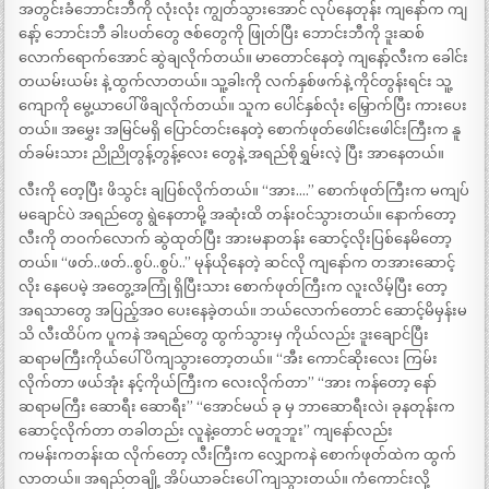
အတွင်းခံဘောင်းဘီကို လုံးလုံး ကျွတ်သွားအောင် လုပ်နေတုန်း ကျနော်က ကျ
နော့် ဘောင်းဘီ ခါးပတ်တွေ ဇစ်တွေကို ဖြုတ်ပြီး ဘောင်းဘီကို ဒူးဆစ်
လောက်ရောက်အောင် ဆွဲချလိုက်တယ်။ မာတောင်နေတဲ့ ကျနော့်လီးက ခေါင်း
တယမ်းယမ်း နဲ့ ထွက်လာတယ်။ သူ့ခါးကို လက်နှစ်ဖက်နဲ့ ကိုင်တွန်းရင်း သူ့
ကျောကို မွေ့ယာပေါ် ဖိချလိုက်တယ်။ သူက ပေါင်နှစ်လုံး မြှောက်ပြီး ကားပေး
တယ်။ အမွှေး အမြင်မရှိ ပြောင်တင်းနေတဲ့ စောက်ဖုတ်ဖေါင်းဖေါင်းကြီးက နူ
တ်ခမ်းသား ညိုညိုတွန့်တွန့်လေး တွေနဲ့ အရည်စိုရွှမ်းလဲ့ ပြီး အာနေတယ်။
လီးကို တေ့ပြီး ဖိသွင်း ချပြစ်လိုက်တယ်။ “အား….” စောက်ဖုတ်ကြီးက မကျပ်
မချောင်ပဲ အရည်တွေ ရွဲနေတာမို့ အဆုံးထိ တန်းဝင်သွားတယ်။ နောက်တော့
လီးကို တဝက်လောက် ဆွဲထုတ်ပြီး အားမနာတန်း ဆောင့်လိုးပြစ်နေမိတော့
တယ်။ “ဖတ်..ဖတ်..စွပ်..စွပ်..” မုန်ယိုနေတဲ့ ဆင်လို ကျနော်က တအားဆောင့်
လိုး နေပေမဲ့ အတွေ့အကြုံ ရှိပြီးသား စောက်ဖုတ်ကြီးက လူးလိမ့်ပြီး တော့
အရသာတွေ အပြည့်အဝ ပေးနေခဲ့တယ်။ ဘယ်လောက်တောင် ဆောင့်မိမှန်းမ
သိ လီးထိပ်က ပူကနဲ အရည်တွေ ထွက်သွားမှ ကိုယ်လည်း ဒူးချောင်ပြီး
ဆရာမကြီးကိုယ်ပေါ် ပိကျသွားတော့တယ်။ “အီး ကောင်ဆိုးလေး ကြမ်း
လိုက်တာ ဖယ်အုံး နင့်ကိုယ်ကြီးက လေးလိုက်တာ” “အား ကန်တော့ နော်
ဆရာမကြီး ဆောရီး ဆောရီး” “အောင်မယ် ခု မှ ဘာဆောရီးလဲ၊ ခုနတုန်းက
ဆောင့်လိုက်တာ တခါတည်း လူနဲ့တောင် မတူဘူး” ကျနော်လည်း
ကမန်းကတန်းထ လိုက်တော့ လီးကြီးက လျှောကနဲ စောက်ဖုတ်ထဲက ထွက်
လာတယ်။ အရည်တချို့ အိပ်ယာခင်းပေါ် ကျသွားတယ်။ ကံကောင်းလို့