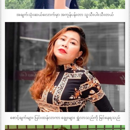
အချက်သုံးဆယ်လောက်မှာ အကုန်ပန်းတာ သူသီးပါးသီးတယ်
စောင့်ချက်များ ပြင်းထန်လာကာ ချွေးများ ရွှဲလာသည်ကို မြင်နေရသည်