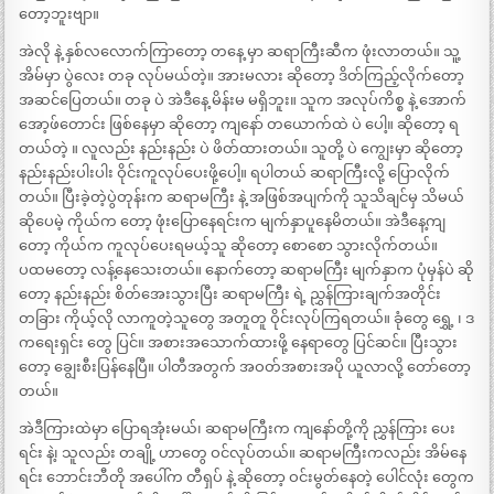
တော့ဘူးဗျာ။
အဲလို နဲ့ နှစ်လလောက်ကြာတော့ တနေ့ မှာ ဆရာကြီးဆီက ဖုံးလာတယ်။ သူ့
အိမ်မှာ ပွဲလေး တခု လုပ်မယ်တဲ့။ အားမလား ဆိုတော့ ဒိတ်ကြည့်လိုက်တော့
အဆင်ပြေတယ်။ တခု ပဲ အဲဒီနေ့ မိန်းမ မရှိဘူး။ သူက အလုပ်ကိစ္စ နဲ့ အောက်
အော့ဖ်တောင်း ဖြစ်နေမှာ ဆိုတော့ ကျနော် တယောက်ထဲ ပဲ ပေါ့။ ဆိုတော့ ရ
တယ်တဲ့ ။ လူလည်း နည်းနည်း ပဲ ဖိတ်ထားတယ်။ သူတို့ ပဲ ကျွေးမှာ ဆိုတော့
နည်းနည်းပါးပါး ဝိုင်းကူလုပ်ပေးဖို့ပေါ့။ ရပါတယ် ဆရာကြီးလို့ ပြောလိုက်
တယ်။ ပြီးခဲ့တဲ့ပွဲတုန်းက ဆရာမကြီး နဲ့ အဖြစ်အပျက်ကို သူသိချင်မှ သိမယ်
ဆိုပေမဲ့ ကိုယ်က တော့ ဖုံးပြောနေရင်းက မျက်နှာပူနေမိတယ်။ အဲဒီနေ့ကျ
တော့ ကိုယ်က ကူလုပ်ပေးရမယ့်သူ ဆိုတော့ စောစော သွားလိုက်တယ်။
ပထမတော့ လန့်နေသေးတယ်။ နောက်တော့ ဆရာမကြီး မျက်နှာက ပုံမှန်ပဲ ဆို
တော့ နည်းနည်း စိတ်အေးသွားပြီး ဆရာမကြီး ရဲ့ ညွှန်ကြားချက်အတိုင်း
တခြား ကိုယ့်လို လာကူတဲ့သူတွေ အတူတူ ဝိုင်းလုပ်ကြရတယ်။ ခုံတွေ ရွှေ့ ၊ ဒ
ကရေးရှင်း တွေ ပြင်။ အစားအသောက်ထားဖို့ နေရာတွေ ပြင်ဆင်။ ပြီးသွား
တော့ ချွေးစီးပြန်နေပြီ။ ပါတီအတွက် အဝတ်အစားအပို ယူလာလို့ တော်တော့
တယ်။
အဲဒီကြားထဲမှာ ပြောရအုံးမယ်၊ ဆရာမကြီးက ကျနော်တို့ကို ညွှန်ကြား ပေး
ရင်း နဲ့၊ သူလည်း တချို့ ဟာတွေ ဝင်လုပ်တယ်။ ဆရာမကြီးကလည်း အိမ်နေ
ရင်း ဘောင်းဘီတို အပေါ်က တီရှပ် နဲ့ ဆိုတော့ ဝင်းမွတ်နေတဲ့ ပေါင်လုံး တွေက