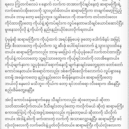
ရလေ ကြွတက်လေပဲ ။ နောက် လက်က တအားကိုင်ချင်နေတဲ့ ဆရာမကြီးရဲ့
လက်မောင်းအိုးလေးကို သွားပွတ်မိတယ်။ ဆရာမကြီးက တချက်မော့ကြည့်
တယ်။ ဘာမှ တော့ မပြောဘူး။ သူ့ခါးလေး ကို တဖက်က တင်းတင်းလေး
ကိုင်ထားပြီးတော့ ကိုယ်နဲ့ ဆွဲကပ်ရင်းက လှုပ်နေတာမသိချင်ယောင်ဆောင်ပြီး
မူးနေသလိုလို နဲ့ ကိုယ်ကို နည်းနည်းယိုင်ပေးလိုက်ရတယ်။
ပုံမှန်ဆို ဆရာမကြီးက ကိုယ့်ထက် အရပ်နိမ့်ပေမဲ့ ခုတော့ ဒေါက်ဖိနပ် အမြင့်
ကြီး စီးထားတော့ ကိုယ့်လီးက သူ့ ဆီးခုံ ပေါင်ရင်းလောက် နဲ့ သွားသွားထိနေ
တယ်။ ဆရာမကြီးကလည်း ဘာမှ မပြောပဲ ကိုယ့်ပုခုံးပေါ် လက်တင်ထားပြီး
ကိုယ်နဲ့ ကပ်လာတော့ သူ့ရင်သားတွေက ကိုယ့်ရင်ဘတ်ကို လာအိနေတယ်။
ကိုယ့်မျက်နှာက သူ့ပုခုံးပေါ် ရောက်နေလို့ မျက်နှာချင်းမတွေ့ရတာ တော်တော်
ကောင်းနေတယ်။ မီးရောင်ကလည်း ဒစ်စကိုမီးစလိုက်လောက်ပဲ လှုပ်ရှားနေ
တာမို့ အခန်းကတော့ နည်းနည်းလေး မီးမှိန်နေတယ်။ ဆရာမကြီးတော့
ဘယ်လို နေမလဲ မသိဘူး၊ ကိုယ်က တော့ ရင်ဘတ်ရော လီးရောက အိနေပြီး
စည်းဇိမ်တွေ့နေပြီ။
အဲလို ကောင်းခန်းရောက်နေမှ သီချင်းကလည်း ဆုံးတော့မယ် ဆိုတာ
သတိထားမိလိုက်တယ်။ ဒီသီချင်းတပုဒ်တော့ ကလိုက်မယ် ဆိုတဲ့ ဆရာမကြီး
စကားကြောင့် ကိုယ့်အခွင့်အရေးလည်း ကုန်တော့မယ် ဆိုတာကို သိလိုက်
တယ်။ အဲဒါနဲ့ ခါးကို ဖက်ထားတဲ့ လက်ကို အသာလျှောချပြီး ဆရာမကြီး ဖင်
လုံးလုံးလေးကို လက်ဖဝါးနဲ့ ပွတ်လိုက်တယ်။ ဆရာမကြီး ကိုယ်လုံးလေးက