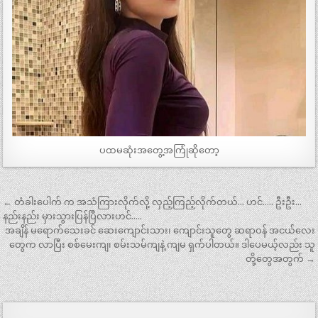
ပထမဆုံးအတွေ့အကြုံဆိုတော့
Post
← တံခါးပေါက် က အသံကြားလိုက်လို့ လှည့်ကြည့်လိုက်တယ်… ဟင်….. ဦးဦး…
navigation
နည်းနည်း မှားသွားပြန်ပြီလားဟင်…..
အချိန် မရောက်သေးခင် ဆေးကျောင်းသား၊ ကျောင်းသူတွေ ဆရာဝန် အငယ်လေး
တွေက လာပြီး စစ်မေးကျ၊ စမ်းသမ်ကျနဲ့ ကျမ ရှက်ပါတယ်။ ဒါပေမယ့်လည်း သူ
တို့တွေအတွက် →