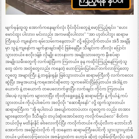
မျက်မှန်ထူထူ အောက်ကနေမျက်လုံး ဝိုင်းဝိုင်းတွေနဲ့ မော့ကြည့်ရင်း၊ “ဟေး
မောင်ထူး ပါလား၊ မင်းလည်း အကမဆိုးပါလား” “အာ ဟုတ်ပါဘူး ဆရာမ
ကြီးရယ် ကျနော်က ရမ်းသမ်းကနေတာပါ” လို့ ပြောလိုက်တယ်။ အဲဒီ အချိန်
မှာ သူနဲ့ ကျနော်က မျက်နှာချင်းဆိုင် ဖြစ်နေပြီ။ သီချင်းက တီးလုံး ပြောင်း
သွားတယ်။ စလိုးဒန့်စ် လိုမျိုး ဘေးနားက အမျိုးသားတွေက နီးစပ်ရာ
အမျိုးသမီးတွေကို လက်ဆွဲပြီးက ကြတယ်။ ခုန ကထိုင်ကြည့်နေကြတဲ့သူ
တွေ ထဲက အတွဲတွေလည်း ကနေတဲ့ ဟောကြမ်းပြင်ပေါ် တက်လာကြတော့
လူတွေ အများကြီး နဲ့ တရုန်းရုန်း ဖြစ်သွားတယ်။ ဆရာမကြီးကို လက်ကလေး
ဆွဲပြီး အမူအယာနဲ့ ကရအောင်ဆိုတော့ သူကခေါင်းငြိမ့်ပြတယ်။ အဲဒါနဲ့ တ
ယောက် နဲ့ တယောက် တပေလောက်ခွာပြီး လက်ချင်း ကိုင်က ကြတယ်။
ဒါပေမဲ့ လူအုပ်က များလာပြီး တိုးတိုးခွေ့ခွေ့နဲ့ မို့ ဆရာမကြီး နဲ့ ကိုယ်နဲ့ ကပ်
သွားတယ်။ ကိုယ့်ပါးစပ်က အလိုလို၊ “ဆောရီးနော်” လို့ ထွက်သွားတယ်၊
ဆရာမကြီးက “အို ရပါတယ် အပျော်ကတာပဲဟာ၊ လူတွေက လည်း တအား
များနေတာကိုး၊ ဒီသီချင်း တပုဒ်ဆုံးအောင်တော့ ကလိုက်မယ်လေ” စိတ်က
ဘယ်လိုမှ မထိန်းနိုင် ခါးလေးကိုင်ပြီး ကလိုက်တယ်။ ကိုယ့်လီးက ဘောင်းဘီ
အောက်က အမြှောင်းလိုက် ကို ထနေတာ ဆရာမကြီးပေါင်ကို သွားသွားပွတ်မိ
တယ်။ ပွတ်လေကြွလေပဲ။ အဗန်ဂျာထဲက ဟော့ခ် ဆိုတဲ့ လူစိမ်းကြီးလိုပဲ ထုခံ