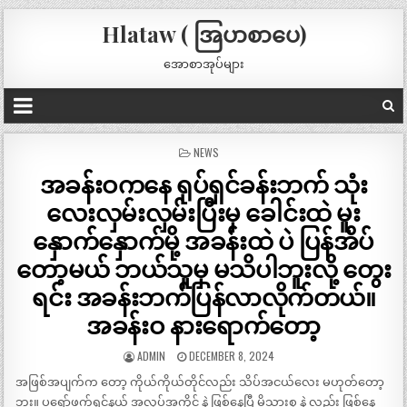
Hlataw ( အြပာစာပေ)
အောစာအုပ်များ
POSTED
NEWS
IN
အခန်းဝကနေ ရုပ်ရှင်ခန်းဘက် သုံး
လေးလှမ်းလှမ်းပြီးမှ ခေါင်းထဲ မူး
နှောက်နှောက်မို့ အခန်းထဲ ပဲ ပြန်အိပ်
တော့မယ် ဘယ်သူမှ မသိပါဘူးလို့ တွေး
ရင်း အခန်းဘက်ပြန်လာလိုက်တယ်။
အခန်းဝ နားရောက်တော့
ADMIN
DECEMBER 8, 2024
အဖြစ်အပျက်က တော့ ကိုယ်ကိုယ်တိုင်လည်း သိပ်အငယ်လေး မဟုတ်တော့
ဘူး။ ပရော်ဖက်ရှင်နယ် အလုပ်အကိုင် နဲ့ ဖြစ်နေပြီ မိသားစု နဲ့ လည်း ဖြစ်နေ