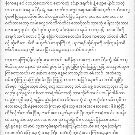
ခုံးကနေ ပေါင်လည်လောက်ပဲ ရောက်တဲ့ ဒင်နာ ဒရက်စ် နဲ့ ပျော့ပြောင်းလှတဲ့
အသားက ဆရာမကြီး ရဲ့ အကောက်အကွေး အဖုအဖေါင်းတွေကို အတိအကျ
ပုံဖေါ်ပြနေသလိုပဲ။ ဒီတခါလည်းဒေါက်မြင့် ဖိနပ်က လေးလက်မ လောက်
ဝတ်ထားတော့ လမ်းလျှောက်လိုက်တိုင်း တောင့်တင်းသွားတဲ့ ခြေသလုံးသား
လေးတွေရယ်။ တုံခါ ရမ်းသွားတဲ့ ဖင်လုံးလေး ရယ်က ကျနော့် အာဂေါင်ကို
အရက်ထက်တောင် ပိုပြီး ခြောက်လာစေတယ်။ ဒီတခါကတော့ ဟိုတခါပါတီ
လို ဆိုတီးက ပါတီ မဟုတ်ပဲ ဆရာကြီး ရဲ့ ပညာရပ်ဆိုင်ရာကို ဒေါ့ကုမန်ထရီ
ဖန်တီးထားတဲ့ မူဗီ လေး ပြီး ဆုံးသွားတဲ့ အထိမ်းအမှတ်။
အာ့တာကြောင့်မို့လည်း စားသောက် အရှိန်ရလာတော့ ဆရာကြီးတို့ အိမ်က မူ
ဗီသီရေတာ ခန်းထဲ မှာ အဲဒီ ရုပ်ရှင်ကို ဖွင့်ပြပြီး ဝိုင်းကြည့်ကြဖို့ အကုန်ဝင်သွား
ကြတော့တယ်။ ကျနော်က တော့ နေ့ခင်းကတည်းက စမ်းသပ်၊ အသံတွေ
စမ်း၊ ပုံကြည်မကြည်စမ်း ပြီး ကြည့်ထားတာအပြင် နောက်မှ ကော်ပီယူပြီး
အိမ်မှာ ကြည့်တော့မယ်လို့ တွေးထားတော့ သိပ်တိုးခွေ့ မဝင်တော့ဘူး။ ဘိုက်
လည်း နည်းနည်း ရစ်လာတာနဲ့ အိမ်သာကို သွားလိုက်တယ်။ အပြင်အိမ်သာ
လည်း လူရှိနေလို့ ဧည့်သည်ခန်းထဲက အိမ်သာကို ပဲ သွားလိုက်တယ်။ မူဗီက
လေးဆယ့်ငါးမိနစ်လောက် ကြာမှာ ဆိုတော့ အေးအေး ဆေးဆေး ဇိမ်ဆွဲပြီး
ထိုင်လိုက်တယ်။ ပြီးမှ လက်ဆေး မျက်နှာသစ်ပြီး ထွက်လာခဲ့တယ်။ အခန်း
ထဲက ထွက်တော့ ဟောဝေးလေး မှာ လူမရှိ၊ မီးကလည်း မှိန်ထားတယ်။
ရုပ်ရှင်ခန်း ထဲမှာပဲ လူအကုန်ရောက်နေကြပြီထင်တယ်။ ဒေါ့ကုမန်ထရီက
အနောက်ခံ ပြောနေတဲ့ ဆရာကြီး အသံကို သဲ့သဲ့လေး ကြားနေရတယ်။