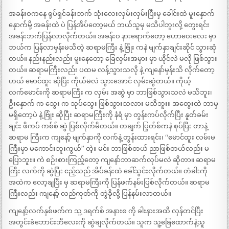
အခန်းဝကနေ ရုပ်ရှင်ခန်းဘက် သုံးလေးလှမ်းလှမ်းပြီးမှ ခေါင်းထဲ မူးနှောက်
နှောက်မို့ အခန်းထဲ ပဲ ပြန်အိပ်တော့မယ် ဘယ်သူမှ မသိပါဘူးလို့ တွေးရင်း
အခန်းဘက်ပြန်လာလိုက်တယ်။ အခန်းဝ နားရောက်တော့ ဟောဝေးလေး မှာ
ဘယ်က ပြန်လာမှန်းမသိတဲ့ ဆရာမကြီး နဲ့ ဗြုံး ကနဲ မျက်နှာချင်းဆိုင် သွားဆုံ
တယ်။ နည်းနည်းလည်း မူးနေတော့ ခြေလှမ်းအမှား မှာ ယိုင်လဲ မလို ဖြစ်သွား
တယ်။ ဆရာမကြီးလည်း ပထမ လန့်သွားသလို နဲ့ ကျနော်မှန်းသိ လိုက်တော့
ဟယ် မောင်ထူး ဆိုပြီး ကိုယ်မလဲ သွားအောင် လှမ်းဆွဲတယ်။ ကိုယ့်
လက်မောင်းကို ဆရာမကြီး က လှမ်း အဆွဲ မှာ ဘာဖြစ်သွားသလဲ မသိဘူး၊
ဦးနှောက် က သွေး က သုပ်သွေး ဖြစ်သွားသလား မသိဘူး။ အတွေးထဲ ဘာမှ
မရှိတော့ပဲ နဲ့ ဗြုံး ဆိုပြီး ဆရာမကြီးကို နံရံ မှာ တွန်းကပ်လိုက်ပြီး နူတ်ခမ်း
ချင်း ဖိကပ် ကစ်စ် ဆွဲ ပြစ်လိုက်မိတယ်။ တချက် ပြွတ်စ်ကနဲ စုပ်ပြီး တာနဲ့
ဆရာမ ကြီးက ကျနော့် မျက်နှာကို လက်နဲ့ တွန်းထားရင်း၊ “မောင်ထူး လမ်းမ
ကြီးမှာ မကောင်းဘူးကွယ်” တဲ့။ မင်း ဘာဖြစ်တယ် ညာဖြစ်တယ်လည်း မ
ပြောဘူး။ ကဲ စဉ်းစားကြည့်တော့ ကျနော်ဘာဆက်လုပ်မလဲ ဆိုတာ။ ဆရာမ
ကြီး လက်ကို ဆွဲပြီး ဧည့်သည် အိပ်ခန်းထဲ ခေါ်သွင်းလိုက်တယ်။ တံခါးကို
အထဲက လော့ချပြီး မှ ဆရာမကြီးကို ပြန်ဖက်နမ်းပြစ်လိုက်တယ်။ ဆရာမ
ကြီးလည်း ကျနော့် လည်ကုတ်ကို တွဲခိုလို့ ပြန်နမ်းလာတယ်။
ကျနော့်လက်နှစ်ဖက်က သူ့ ဒရက်စ် အနားစ ကို ခါးနားအထိ လှန်တင်ပြီး
အတွင်းခံဘောင်းဘီလေးကို ဆွဲချလိုက်တယ်။ သူက သူ့ခြေထောက်နဲ့သူ