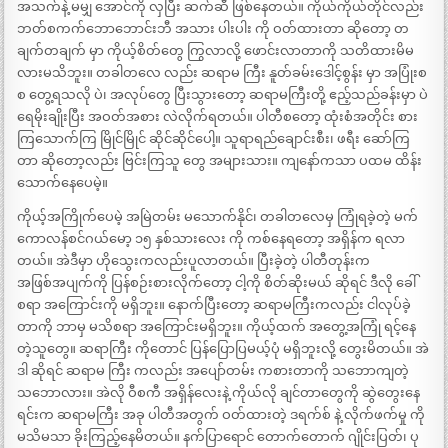
အသက်နဲ့ မမျှ အောင်ကို လှပြီး ဆက်ဆီ ဖြစ်နေတယ်။ ကိုယ်ကိုယ်တိုင်လည်း
ဘတ်စကက်ဘောဘောင်းဘီ အသား ပါးပါး ကို ဝတ်ထားတာ ဆိုတော့ တ
ချက်တချက် မှာ ကိုယ့်စိတ်တွေ ကြွလာလို့ ဖောင်းလာတာကို သတိထားမိမ
လားမသိဘူး။ တခါတလေ လည်း ဆရာမ ကြီး နူတ်ခမ်းဒေါင့်စွန်း မှာ အပြုံးစ
စ တွေ့ရသလို ပဲ၊ အလုပ်တွေ ပြီးသွားတော့ ဆရာမကြီးတို့ ဧည့်သည်ခန်းမှာ ပဲ
ရေမိုးချိုးပြီး အဝတ်အစား လဲလိုက်ရတယ်။ ပါတီစတော့ ထုံးစံအတိုင်း စား
ကြသောက်ကြ မြိုင်မြိုင် ဆိုင်ဆိုင်ပေါ့။ သူရာရည်ချောင်းစီး၊ ဖရီး ဆော်ကြ
တာ ဆိုတော့လည်း ဗြင်းကြသူ တွေ အများသား။ ကျနော်ကသာ ပထမ ထိန်း
သောက်နေပေမဲ့။
ကိုယ့်အကြိုက်ပေမဲ့ အမြဲတမ်း မသောက်နိုင်၊ တခါတလေမှ ကြုံရခဲ့တဲ့ မက်
ကောလန်စင်ဂယ်မော့ ၁၅ နှစ်သားလေး ကို ကစ်နေရတော့ အရှိန်က ရလာ
တယ်။ အဲဒီမှာ ဟိုသွေးကလည်းပူလာတယ်။ ပြီးခဲ့တဲ့ ပါတီတုန်းက
အဖြစ်အပျက်ကို ပြန်စဉ်းစားလိုက်တော့ ငါ့ကို စိတ်ဆိုးမယ် ဆိုရင် ဒီလို ခေါ်
စရာ အကြောင်းကို မရှိဘူး။ နောက်ပြီးတော့ ဆရာမကြီးကလည်း ငါလုပ်ခဲ့
တာကို ဘာမှ မသိစရာ အကြောင်းမရှိဘူး။ ကိုယ့်ထက် အတွေ့အကြုံ ရင့်နေ
တဲ့သူတွေ။ ဆရာကြီး ကိုတောင် ပြန်ပြောပြမယ့်ပုံ မရှိဘူးလို့ တွေးမိတယ်။ အဲ
ဒါ ဆိုရင် ဆရာမ ကြီး ကလည်း အပျော်တမ်း ကစားတာကို သဘောကျတဲ့
သဘောလား။ အဲလို ဝီစကီ အရှိန်လေးနဲ့ ကိုယ်လို ချင်တာတွေကို ဆွဲတွေးနေ
ရင်းက ဆရာမကြီး အခု ပါတီအတွက် ဝတ်ထားတဲ့ ဒရက်စ် နဲ့ လိုက်ဖက်မှု ကို
မသိမသာ ခိုးကြည့်နေမိတယ်။ နက်ပြာရောင် တောက်တောက် ဂျိုင်းပြတ်၊ ပု