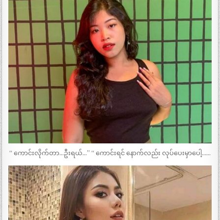
“ ကောင်းလိုက်တာ…ဦးရယ်…” “ ကောင်းရင် နောက်လည်း လုပ်ပေးမှာပေါ့……