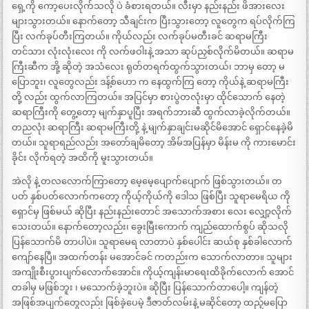
ရှေ့ကို ကော့ပေးလိုက်သလို ပဲ ခံစားရတယ်။ လီးမှာ နည်းနည်း ဖိအားလေး
များသွားတယ်။ နောက်တော့ သီချင်းက ပြီးသွားတော့ လူတွေက ရပ်လိုက်ကြ
ပြီး လက်ခုပ်တီးကြတယ်။ ကိုယ်လည်း လက်ခုပ်မတီးခင် ဆရာမကြီး
တင်သား လုံးလုံးလေး ကို လက်ဖဝါးနဲ့ အသာ ဆုပ်ညှစ်လိုက်မိတယ်။ ဆရာမ
ကြီးဆီက အို့ ဆိုတဲ့ အသံလေး ရုတ်တရက်ထွက်သွားတယ်၊ ဘာမှ တော့ မ
ပြောဘူး၊ လူတွေလည်း ဒန့်စ်ဟော က နေထွက်ကြ တော့ ကိုယ်နဲ့ ဆရာမကြီး
တို့ လည်း ထွက်လာကြတယ်။ အပြင်မှာ စားပွဲတလုံးမှာ ထိုင်သောက် နေတဲ့
ဆရာကြီးကို တွေ့တော့ မျက်နှာပူပြီး အရက်ဘားဆီ ထွက်လာခဲ့လိုက်တယ်။
တညလုံး ဆရာကြီး ဆရာမကြီးတို့ နဲ့ မျက်နှာချင်းမဆိုင်မိအောင် ရှောင်နေခဲ့မိ
တယ်။ သူရာရည်လည်း အတော်ချမိတော့ အိမ်အပြန်မှာ မိန်းမ ကို ကားမောင်း
ခိုင်း လိုက်ရတဲ့ အထိကို မူးသွားတယ်။
အဲလို နဲ့ တလလောက်ကြာတော့ မေ့မေ့ပျောက်ပျောက် ဖြစ်သွားတယ်။ တ
ပတ် နှစ်ပတ်လောက်ကတော့ ကိုယ့်ကိုယ်ကို ဒေါသ ဖြစ်ပြီး သူရာမေရိယ ကို
ရှောင်မှ ဖြစ်မယ် ဆိုပြီး နည်းနည်းတောင် အသောက်အစား လေး လျှော့လိုက်
သေးတယ်။ နောက်တော့လည်း၊ ခွေးမြီးကောက် ကျည်ထောက်စွပ် ဆိုသလို
ပြန်သောက်မိ တာပါပဲ။ သူရာမေရ လာတာပဲ နှစ်ပေါင်း ဆယ်စု နှစ်ခါလောက်
ကျော်နေပြီ။ အထက်တန်း မအောင်ခင် ကတည်းက သောက်လာတာ။ သူများ
အကျိုးစီးပွားပျက်လောက်အောင်။ ကိုယ့်ကျန်းမာရေးထိခိုက်လောက် အောင်
တခါမှ မဖြစ်ဘူး ၊ မသောက်ခဲ့ဘူးပဲ။ ဆိုပြီး ပြန်သောက်တာပေါ့။ ကျန်တဲ့
အဖြစ်အပျက်တွေလည်း ဖြစ်ခဲ့ပေမဲ့ ဒီဇာတ်လမ်းနဲ့ မဆိုင်တော့ ထည့်မပြော