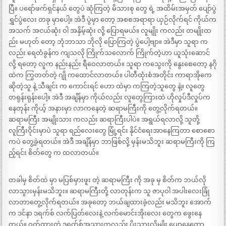
ပြီ။ ပရော်ဖက်ရှင်နယ် တွေပဲ ဆုံကြတဲ့ မိသားစု တွေ ရဲ့ အထိမ်းအမှတ် ပျော်ပွဲ
ရွှင်ပွဲလေး တခု မှာပေါ့။ အဲဒီ ပွဲမှာ တော့ အစစအရာရာ ယှဉ်လိုက်ရင် ကိုယ်က
အသက် အငယ်ဆုံး ဝါ အနှိမ့်ဆုံး လို့ ပြောရမယ်။ လူမျိုး ကလည်း တမျိုးထ
ည်း မဟုတ် တော့ ဘုံဘာသာ ဘိုလို ပြောကြတဲ့ ပွဲပေါ့ဗျာ။ အဲဒီမှာ သူရာ က
လည်း ရေတံခွန်က ကျသလို ကြိုက်သလောက် ကြိုက်တဲ့ဟာ ယူသုံးဆောင်
လို့ ရတော့ လူက နည်းနည်း ရီဝေလာတယ်။ သူရာ ကသွေးကို နွေးစေတော့ နဂို
ထဲက ကြွတတ်တဲ့ ဂျို ကထောင်လာတယ်။ ပါတီထုံးစံအတိုင်း ကာရာအိုကေ
ဆိုတဲ့သူ နဲ့ သီချင်း က ကောင်းရင် ဟော ထဲမှာ ကကြတဲ့သူတွေ နဲ့။ လူတွေ
တရုန်းရုန်းပေါ့။ အဲဒီ အချိန်မှာ ကိုယ်လည်း လူတွေကြားထဲ ဟိုလှုပ်ဒီလှုပ်က
နေတုန်း ကိုယ့် အနားမှာ လာကနေတဲ့ ဆရာမကြီးကို တွေ့လိုက်ရတယ်။
ဆရာမကြီး အမျိုးသား ကလည်း ဆရာကြီးပါပဲ။ အရွယ်ရလာလို့ သူတို့
လူကြီးဝိုင်းမှာပဲ သူရာ ရည်လေးတွေ မြုံ့ရင်း နိုင်ငံရေးအာနေကြတာ စောစော
ကပဲ တွေ့ခဲ့ရတယ်။ အဲဒီ အချိန်မှာ ဘာဖြစ်လို့ မှန်းမသိဘူး ဆရာမကြီးကို ကြ
ည့်ရင်း စိတ်တွေ က ထလာတယ်။
တခါမှ စိတ်ထဲ မှာ မပြစ်မှားဖူး တဲ့ ဆရာမကြီး ကို အခု မှ စိတ်က ဘယ်လို
လာသွားမှန်းမသိဘူး။ ဆရာမကြီးတို့ လာတုန်းက သူ ဇာပုဝါ အပါးလေးခြုံ
လာတာတွေ့လိုက်ရတယ်။ အခုတော့ ဘယ်ချထားခဲ့လည်း မသိဘူး အောက်
က ဒင်နာ ဒရက်စ် လက်ပြတ်လေးနဲ့ လက်မောင်းအိုးလေး တွေက ဖွေးနေ
တယ်။ ဝတ်ထားတဲ့ ဒရက်စ်အသားကလည်း ပိုးသားလိုမျိုး ပျော့နေတော့