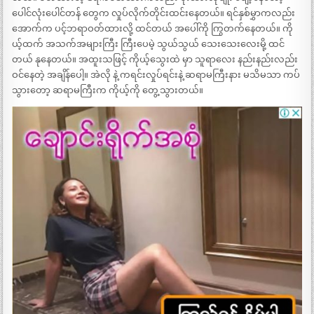
ပေါင်လုံးပေါင်တန် တွေက လှုပ်လိုက်တိုင်းထင်းနေတယ်။ ရင်နှစ်မွှာကလည်း
အောက်က ပင့်ဘရာဝတ်ထားလို့ ထင်တယ် အပေါ်ကို ကြွတက်နေတယ်။ ကို
ယ့်ထက် အသက်အများကြီး ကြီးပေမဲ့ သွယ်သွယ် သေးသေးလေးမို့ ထင်
တယ် နုနေတယ်။ အထူးသဖြင့် ကိုယ့်သွေးထဲ မှာ သူရာလေး နည်းနည်းလည်း
ဝင်နေတဲ့ အချိန်ပေါ့။ အဲလို နဲ့ ကရင်းလှုပ်ရင်းနဲ့ ဆရာမကြီးနား မသိမသာ ကပ်
သွားတော့ ဆရာမကြီးက ကိုယ့်ကို တွေ့သွားတယ်။