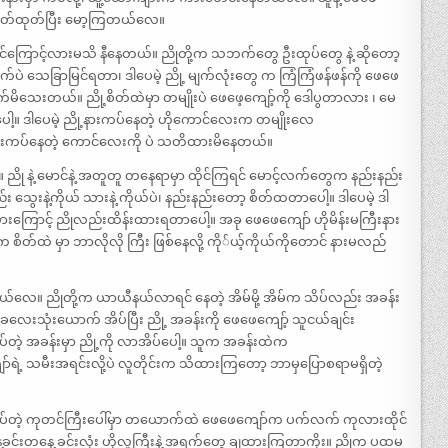
်းထုတ်ထုတ်ပြီး မော့ကြတယ်လေ။
ကြောင့်လားမသိ နီနေတယ်။ ညိုတို့က သဘက်တွေ ဦးထုပ်တွေ နဲ့ ဆိုတော့
သေခြာမြင်ရတာ၊ ဒါပေမဲ့ ညို့ မျက်လုံးတွေ က ကြံကြံဖန်ဖန်ကို ဖေဖေ
ုက်မိသေးတယ်။ ညို့စိတ်ထဲမှာ တမျိုးပဲ ဖေဖေ့ကျော့်ကို ဒေါပွတာလား ၊ မေ
ပေါ့။ ဒါပေမဲ့ ညို့နားကပ်နေတဲ့ ဟိုကောင်လေးက တမျိုးလေ
်အနားကပ်နေတဲ့ ကောင်လေးကို ပဲ သတိထားမိနေတယ်။
ညို နဲ့ မောင်နဲ့ အတူတူ တနေရာမှာ ထိုင်ကြရင် မောင့်လက်တွေက နည်းနည်း
ည်း သွေးနဲ့ကိုယ် သားနဲ့ ကိုယ်ပဲ၊ နည်းနည်းတော့ စိတ်ထတာပေါ့။ ဒါပေမဲ့ ဒါ
ကားကြောင့် ညိုလည်းထိန်းထားရတာပေါ့။ အခု ဖေဖေကျော် ဟိုမိန်းမကြီးနား
တ်ထဲ မှာ ဘာလိုလို ကြီး ဖြစ်နေလို့ ကို်ယ့်ကိုယ်ကိုတောင် နားမလည်
ယ်လေ။ ညိုတို့က ယာယီနယ်လာရင် နေတဲ့ အိမ်မို့ အိမ်က သိပ်လည်း အခန်း
လေးသုံးယောက် အိပ်ပြီး ညို့ အခန်းကို ဖေဖေကျော့် သူငယ်ချင်း
ပ်တဲ့ အခန်းမှာ ညို့ကို လာအိပ်ပေါ့။ သူက အခန်းထဲက
ာ်ရဲ့ သမီးအရင်းလို့ပဲ လူတိုင်းက သိထားကြတော့ ဘာမှပြောစရာမရှိတဲ့
တဲ့ ကုတင်ကြီးပေါ်မှာ တယောက်ထဲ ဖေဖေကျော်က ပက်လက် ကုလားထိုင်
ါ့ နေ့ခင်းတနေ့ ခင်းလုံး ဟိုလူကြီးနဲ့ အရက်တွေ ချထားကြတာကိုး။ ညိုက ပထမ