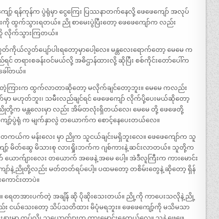
ဖေကျော့် ရန်ကုန်က ပွဲရုံမှာ ငွေကြေး ပြဿနာတက်နေလို့ ဖေဖေကျော် အလုပ်
မန္တလေးကို ထွက်သွားရတယ်။ ညို စာမေးပွဲပြီးတော့ ဖေဖေကျော်က လည်း
ာကို လိုက်သွားကြတယ်။
်လွတ်ကိုယ်လွတ်ပျော်ပါးရတော့မှာပေါ့လေ။ မန္တလေးရောက်တော့ မေမေ က
ရင် တရားစခန်းဝင်မယ်လို့ အဓိဌာန်ထားလို့ ဆိုပြီး စစ်ကိုင်းတော်ပေါ်က
းခေါ်တယ်။
ားနေတဲ့ကြားက ထွက်လာတာဆိုတော့ မလိုက်ချင်တော့ဘူး။ မေမေ ကလည်း
်မှာ မဟုတ်ဘူး၊ သမီးလည်ချင်ရင် ဖေဖေကျော် လိုက်ပို့ပေးမယ်ဆိုတော့
။ ညိုတို့က မန္တလေးမှာ လည်း အိမ်တလုံးရှိတယ်လေ၊ မေမေ တို့ ဖေဖေတို့
ဖေဖေကျော့်ပွဲရုံ က မျက်နှာလွဲ တယောက်က စောင့်နေပေးတယ်လေ။
ိဘူး တကယ်က မန်းလေး မှာ ညိုက သူငယ်ချင်းမရှိဘူးလေ။ ဖေဖေကျော်က သူ
ကျော့် မိတ်ဆွေ မိသားစု လားရှိုးဘက်က ဂျစ်ကားနဲ့ ဆင်းလာတယ်။ သူတို့က
က် ယောက်ျားလေး တယောက် အဖေနဲ့ အမေ ပေါ့။ အဲဒီလူကြီးက ကားမောင်း
နဲ့ ညိုတို့လည်း မတ်တတ်ရပ်ပေါ့။ ပထမတော့ တစိမ်းတွေနဲ့ ဆိုတော့ ရှိန်
မ်းကောင်းတာပဲ။
ေတအားပက်တဲ့ အချိန် ဆို ပိုဆိုးသေးတယ်။ ညို့ကို ကာပေးသလိုနဲ့ ညို့
 ငယ်သေးတော့ သိပ်သတိထား မိပုံမရဘူး။ ဖေဖေကျော့်ကို မသိမသာ
နားမှာ ကပ်လို့၊ သူ့ယောက်ျားက ကားမောင်းနေတယ်လေ။ သူနဲ့ ဖေဖေ