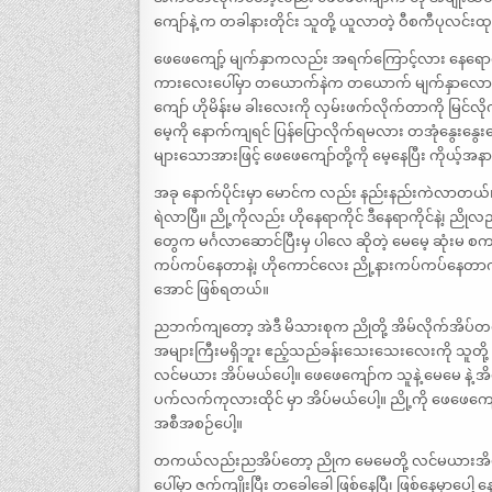
ကျော်နဲ့ က တခါနားတိုင်း သူတို့ ယူလာတဲ့ ဝီစကီပုလင
ဖေဖေကျော့် မျက်နှာကလည်း အရက်ကြောင့်လား နေရောင်
ကားလေးပေါ်မှာ တယောက်နဲက တယောက် မျက်နှာလောက်ပဲ 
ကျော် ဟိုမိန်းမ ခါးလေးကို လှမ်းဖက်လိုက်တာကို မြင်လိ
မေ့ကို နောက်ကျရင် ပြန်ပြောလိုက်ရမလား တအုံနွေးနွေး
များသောအားဖြင့် ဖေဖေကျော်တို့ကို မေ့နေပြီး ကိုယ့
အခု နောက်ပိုင်းမှာ မောင်က လည်း နည်းနည်းကဲလာတယ်။ 
ရဲလာပြီ။ ညို့ကိုလည်း ဟိုနေရာကိုင် ဒီနေရာကိုင်နဲ့၊ ညိုလ
တွေက မင်္ဂလာဆောင်ပြီးမှ ပါလေ ဆိုတဲ့ မေမေ့ ဆုံးမ စ
ကပ်ကပ်နေတာနဲ့၊ ဟိုကောင်လေး ညို့နားကပ်ကပ်နေတာက စိ
အောင် ဖြစ်ရတယ်။
ညဘက်ကျတော့ အဲဒီ မိသားစုက ညိုတို့ အိမ်လိုက်အိပ်တ
အများကြီးမရှိဘူး ဧည့်သည်ခန်းသေးသေးလေးကို သူတို့ ခ
လင်မယား အိပ်မယ်ပေါ့။ ဖေဖေကျော်က သူနဲ့ မေမေ နဲ့ အိ
ပက်လက်ကုလားထိုင် မှာ အိပ်မယ်ပေါ့။ ညို့ကို ဖေဖေကျေ
အစီအစဉ်ပေါ့။
တကယ်လည်းညအိပ်တော့ ညိုက မေမေတို့ လင်မယားအိပ်
ပေါ်မှာ ဇက်ကျိုးပြီး တခေါခေါ ဖြစ်နေပြီ၊ ဖြစ်နေမှာပေ