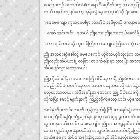
ဖေဖေ့ကျော့် ဟောက်သံနဲကရော ဒီနေ့ စိတ်တွေ က ထွေပြား
တယ် မနက်ကျရင်တော့ အုန်းလွဲနေတော့မှာပဲ ဆိုပြီး ဖေဖေက
“.ဖေဖေကျော် ကုတင်ပေါ်မှာ လာအိပ် အဲဒီမှာဆို ဇက်နာတေ
“..အော် အင်းအင်း ..ရတယ် ညိုလေး ညိုလေးကျပ်နေလိမ့
“..ဟာ ရပါတယ်ဆို ကုတင်ကြီးက အကျယ်ကြီးဟာကို လ
ညို အတင်းဆွဲခေါ်လို့ ဖေဖေကျော် ယိုင်တိယိုင်ထိုးနဲက ထလ
ညိုလည်းအိပ်ယာရဲ့ တခြား တဖက်စွန်းမှာ သွားပြီး အသ
အိပ်ပျော်သွားတော့တယ်။
ညို့ကိုယ်ပေါ်မှာ လေးလေးကြီး ဖိမိနေတာမို့ ညိုအိပ်ယာ
ခင် ညိုအိပ်မက်မက်နေတာ။ ဘယ်ကနေဘယ်လို မောင်နဲ့ သွား
တွေထလာတယ်။ အဲဒီအချိန်မှာ မောင်က ညို့ ပိပိလေးကို လာပ
လိုက်ပြီး မောင့် မျက်နှာကို ကြည့်လိုက်တော့ ဟင်၊ ဟို
အဲဒါနဲ့ ဟိုကောင်လေးကို တွန်းလွတ်ဖို့ ကြိုးစားရင်းနဲ
လေးကြီးပိနေပြီး ညို့မျက်နှာ နားမှာ လေပူပူ မှုတ်ထုတ်နေ
ထွက်နေတယ်။ ဟင် ဖေဖေကျော်။ ညို တအားရုန်းမိတယ်၊ ဒါ
ထဲက ကျွတ်သွားမှန်းမသိတဲ့ အတွင်းခံဘောင်းဘီတို့ကြောင့
တယ်။ ခုန က အိပ်မက်ကြောင့်လား၊ ညိုအိပ်နေတုံးဆွထားလ