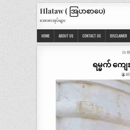
Hlataw ( အြပာစာပေ)
အောစာအုပ်များ
HOME
ABOUT US
CONTACT US
DISCLAIMER
P
B
IN
ရမ္မက် ကျေး
AD