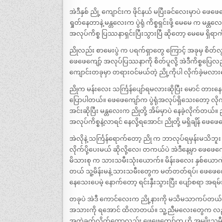
အဲဒီနှစ် ညို့ ကျောင်းက ဖိုင်နယ် မပြီးခင်လေးမှာပဲ ဖေ
ရှုတ်နေတာနဲ့ မန္တလေးက ပွဲရုံ ကိစ္စရှင်းဖို့ မေမေ က 
အလုပ်ကိစ္စ ပြဿနာရှင်းပြီးသွားပြီ ဆိုတော့ မေမေ ရှိရ
ညိုလည်း စာမေးပွဲ က ပရက်ရှာတွေ ကြောင့် အခုမှ စိတ
ဖေဖေကျော့် အလုပ်ပြဿနာကို စိတ်ပူလို့ အဲဒီကိစ္စပြေလည်
ကျောင်းတခုမှာ တရားဝင်မယ်တဲ့ ညို့ကိုပါ လိုက်ခဲ့မလာ
ညိုက မန်းလေး သင်္ကြန်ပျော်ရမလားဆိုပြီး မောင် တ
ပြောပါတယ်။ ဖေဖေကျော်က ပွဲရုံအလုပ်ရှိသေးတော့ လိုက
အင်းဆိုပြီး မန္တလေးက ညိုတို့ အိမ်မှာပဲ နေခဲ့လိုက်တယ်
အလုပ်ကိစ္စနဲ့လာရင် နေလို့ရအောင်၊ ညိုတို့ မရှိချိန် 
အဲလိုနဲ့ သင်္ကြန်ရောက်တော့ ညို က ဘာလုပ်ရမှန်းမသ
လိုက်ပို့ပေးမယ် ဆိုလို့လေ၊ တကယ်ပဲ အဲဒီနေ့မှာ ဖေဖေ
မိသားစု က သားသမီးသုံးယောက်။ မိန်းခလေး နှစ်ယော
တယ် သူ့မိန်းမနဲ့ သားသမီးတွေက မတ်တတ်ရပ်၊ ဖေဖေကျော်
နေသေးပေမဲ့ နောက်တော့ ရင်းနှီးသွားပြီး ပျော်စရာ အရ
တခုပဲ အဲဒီ ကောင်လေးက ညို့နားကို မသိမသာကပ်တယ်။ ရ
အသားကို ရအောင် ထိလာတယ်။ သူ့ညီမလေးတွေက လည်း
အကဲခတ်လိုက်တော့လည်း ဖေဖေကျော်က ဟို အမျိုးသမီး