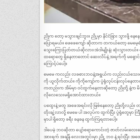
ညိုက တော့ မသွားချင်ဘူး။ ညို့မှာ နိုင်ငံခြား သွားဖို
ပြောရမယ်။ ဖေဖေကျော် ဆိုတာက တကယ်တော့ မေမေ့ရဲ့
သွေးကြောပြတ်တယ်ဆိုလား၊အဲဒါမျိုးနဲ့၊ ဆုံးသွား
ထရောတွေ ရှိနေတာတောင် ဆေးလိပ်နဲ့ အရက်ကို မရှောင်ဘ
ကြောင့်ပဲပေါ့။
မေမေ ကလည်း လခစားဘဝနဲ့အရွယ်က လည်းငယ်သေးတော့ တပ
ကို ယူလိုက်တယ်။ ကိုကိုကျော်က ပွဲရုံလုပ်ငန်းလုပ်န
ကတည်းက အိမ်မှာ ဝင်ထွက်နေတာဆိုတော့ ညိုတို့ နဲ့က မိ
လိုလေသေးမရှိအောင်ထားတယ်။
ပထွေးနဲ့ မတူ အဖေအရင်းလို ဖြစ်နေတော့ ညိုတို့လည်း တက
တိုးချဲ့လာလို့ မေမေ ပါ အလုပ်က ထွက်ပြီး ပွဲရုံတွေမှာ
မှာပါ ရှိတော့ ခရီး ခနခန ထွက်ကြရတာပေါ့။
ဒါပေမဲ့ ဘဝဆိုတာ ပျော်စရာကောင်းတဲ့ ဇာတ်လမ်းလေးတွ
အားရက် အချိန် လေးအတွင်းမှာ ညို့ ဘဝ နဲ့ ရင်းပြီး အတ