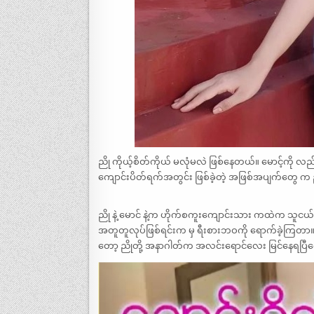
ညို ကိုယ့်စိတ်ကိုယ် မလုံမလဲ ဖြစ်နေတယ်။ မောင့်ကို လ
ကျောင်းပိတ်ရက်အတွင်း ဖြစ်ခဲ့တဲ့ အဖြစ်အပျက်တွေ က
ညို နဲ့ မောင် နဲ့က ဟိုက်စကူးကျောင်းသား ကထဲက သူင
အတူတူလုပ်ဖြစ်ရင်းက မှ ရီးစားဘဝကို ရောက်ခဲ့ကြတာ။ အ
တော့ ညိုတို့ အနာဂါတ်က အလင်းရောင်လေး မြင်နေရပြီလေ