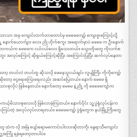
့ နေနေသာသာ အခု ကျောင်းတက်တာတောင်မှ ဖေဖေကျော့် ကျေးဇူးကြောင့်လို့
 နောက်ယောက်ျား လေ။ ညို ဟိုက်စကူး အရောက်မှာပဲ ဖေဖေ က ဦးနှောက်
တယ်။ တကယ်က ဖေဖေက ငယ်ငယ်လေး ရှိသေးတယ်။ သွေးတိုးတွေ ကိုလက်စ
ူး အလုပ်ကြောင့် ဆိုရှယ်ကြောင့်ဆိုပြီး အကြောင်းပြပြီး ဆက်လုပ်နေတာ
င်လဲ တပင်ထူ ဆိုသလို ဖေဖေ့သူငယ်ချင်း လူပျိုကြီး ကိုကိုကျော့်
ေတာဆိုတော့ ငွေရေးကြေးရေးလည်း အဆင်ပြေတယ်။ နောက် ဖေဖေ ရှိ
သားစုလိုပဲ ဖြစ်နေတယ်။ နောက်တော့ မေမေ နဲ့ ညို့ ကို ဖေဖေကျော်က
ယ့်မိသားစုလေးလို ဖြစ်လာခဲ့ကြတယ်။ နောက်ပိုင်း သူ့ပွဲရုံလုပ်ငန်းက
 ကြီးကြပ်တဲ့ အလုပ်လုပ်လာရတယ်။ ဖေဖေကျော့် ပွဲရုံတွေက နယ်မြို့ကြီးတွေ
ေ ထဲက လို အမြဲ ပျော်စရာမကောင်းပါလားဆိုတာကို၊ နွေရာသီကျောင်း
ွေ့အကြုံ ရခဲ့ရတော့တာပါပဲ။