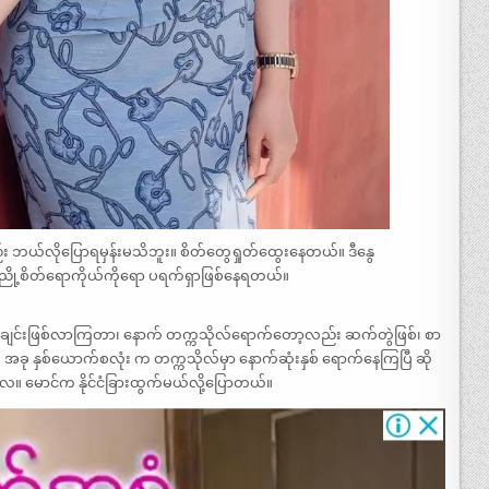
ည်း ဘယ်လိုပြောရမှန်းမသိဘူး။ စိတ်တွေရှုတ်ထွေးနေတယ်။ ဒီနွေ
 ညို့စိတ်ရောကိုယ်ကိုရော ပရက်ရှာဖြစ်နေရတယ်။
ယ်ချင်းဖြစ်လာကြတာ၊ နောက် တက္ကသိုလ်ရောက်တော့လည်း ဆက်တွဲဖြစ်၊ စာ
ခု နှစ်ယောက်စလုံး က တက္ကသိုလ်မှာ နောက်ဆုံးနှစ် ရောက်နေကြပြီ ဆို
။ မောင်က နိုင်ငံခြားထွက်မယ်လို့ပြောတယ်။