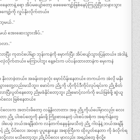
နေတာနဲ့ ရော အိပ်မပျော်တော့ ဖေဖေကျော့်ဖြစ်နေပုံကြည့်ပြီးသနားသွား
ျော့်ကို လှုပ်နိုးလိုက်တယ်။
ာ့မယ်..”
်မယ် အေးဆေးသွားအိပ်..”
ာလာ..”
ာပြီး ကုတင်ပေါ်မျာ ဘုန်းကနဲကို မှောက်ပြီး အိပ်ပျော်သွားပြန်တယ်။ အဲဒါနဲ့
ာလှဲလိုက်တယ်။ မကြာပါဘူး နေ့ခင်းက ပင်ပန်းထားတာနဲက မှေးကနဲ
က နိုးလာခဲ့တယ်။ အခန်းတခုလုံး မှောင်ပိန်းနေတယ်။ တကယ်က အဲလို မနိုး
တွေ့လည်းမသိဘူး၊ မောင်က ညို့ကို ဟိုကိုင်ဒီကိုင်လုပ်ရင်းက ညို့စိတ်
ြီးပွတ်နေတော့ ညိုမခံနိုင်တော့ဘူး ညိုမောင့်လက်ကို ဖယ်ဖြစ်ဖို့ ဆွဲယူ
ကောင်လေး ဖြစ်နေတယ်။
့ ကောင်လေးက အတင်းဖိတော့ လန့်နိုးလာတာ၊ အခု ညို့ကိုယ်ပေါ်မှာလည်း လေး
တာ ညို့ ပါးစပ်တွေကို နမ်းဖို့ ကြိုးစားနေတဲ့ ပါးစပ်အစုံက အရက်နံ့တွေ
ပေမဲ့ ဘယ်အချိန်ထဲက လန်တက်နေမှန်းမသိတဲ့ ညို့ ဂါဝန်နဲ့ ဘယ်အချိန်
် ညို့ ပိပိလေး အဝမှာ ပူပူနွေးနွေး အရာကြီးက ထိုးပွတ်နေတာ ကို ခံလိုက်ရ
ို့လား မသိတော့ဘူး ညို့ပိပိလေး မှာလည်း အရည်တွေ စိုလို့။