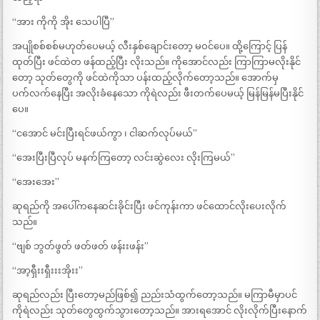
“အား ကိုကို အိုး သေပါပြီ”
အပျိုစစ်စစ်မဟုတ်ပေမယ့် လီးနှစ်ချောင်းတော့ မဝင်ပေ။ ထို့ကြောင့် ပြန်
ထုတ်ပြီး ဖင်ထဲတ ဖန်ထည့်ပြီး လိုးသည်။ ကိုအောင်လည်း ကြာကြာမလိုးနိုင်
တော့ သုတ်တွေကို ဖင်ထဲကိုသာ ပန်းထည့်လိုက်တော့သည်။ အောက်မှ
ပက်လက်နေပြီး အလိုးခံနေသော ကိုရဲလည်း ဖီးတက်ပေမယ့် မြန်မြန်မပြီးနိုင်
ပေ။
“ငအောင် မင်းပြီးရင်ဖယ်ကွာ ၊ ငါဆက်လုပ်မယ်”
“အေးပြီးပြီလုပ် မနက်ကြတော့ လင်းဆွဲလေး လိုးကြမယ်”
“အေးအေး”
ဆုရည်ကို အပေါ်ကနေဆင်းခိုင်းပြီး ဖင်ကုန်းကာ ဖင်ထောင်လိုးပေးလိုက်
သည်။
“ဗျစ် ဘွတ်ဖွတ် ဖတ်ဖတ် ဖန်းးဖန်း”
“အာ့ရှီးးရှီးးးအိုးး”
ဆုရည်လည်း ပြီးတော့မည်ဖြစ်၍ ညည်းသံထွက်တော့သည်။ မကြာမီမှာပင်
ကိုရဲလည်း သုတ်တွေထွက်သွားတော့သည်။ အားရအောင် လိုးလိုက်ပြီးနောက်