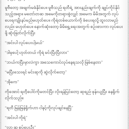
မူဗီတော့ အဖျက်မခံနိုင်ပေ။ မူဗီသည် ရတီရဲ့ အားနည်းချက်ကို ချုပ်ကိုင်နိုင်
သည့်အရာ။ မတော်တဆ အမေကိုတရားစွဲလျှင် အမေက မိမိအတွက် လုပ်
ပေးရကျိုးနပ်မည်မဟုတ်ပေ။ ကိုရဲတစ်ယောက်ကို ခံပေးရလို့ ထူးလာမည်
လည်း မဟုတ်ပေ။ နောက်ဆုံးတော့ မိမိရှေ့ရေးအတွက် စဉ်းစားကာ လုပ်ပေး
ဖို့ ဆုံးဖြတ်လိုက်ပြီး
“အင်းပါ လုပ်ပေးပါ့မယ်”
“ဒါမှပေါ့ ဟုတ်တယ် ကိုရဲ မင်းပြီးပြီလား”
“ဘယ်ကပြီးမှာလဲကွာ အသေကောင်လုပ်နေရသလို ဖြစ်နေတာ”
“မပြီးသေးရင် မင်းဆုကို ဆွဲလိုက်တော့”
“အိုကေ”
ကိုအောင် ရတီ့ပေါင်ကိုမတင်ပြီး လိုးရန်ပြင်တော့ ဆုရည် ဖုန်းယူပြီး ခနရိုက်
လိုက်သည်။
“ရတီ မြန်မြန်ရိုက်ဟာ ငါနင့်ကိုလုပ်ချင်နေပြီ”
“အင်းပါ ကိုရဲ”
“လာ ဆု စုပ်ပေးဦး”