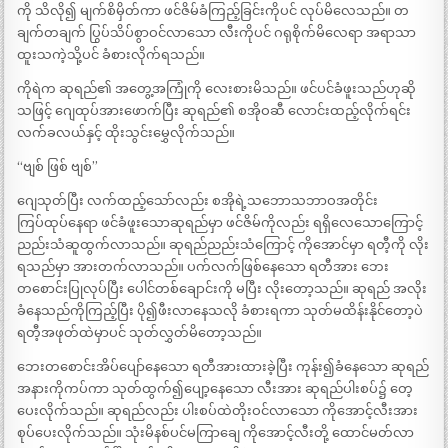
ကို သိလို၍ မျက်စိမှိတ်ကာ ဖင်ဇိမ်ခံကြည့်ခြင်းကိုပင် လုပ်မိလေသည်။ တ
ချက်တချက် ပြွပ်သိပ်စွာဝင်လာသော လီးကိုပင် ဂရုစိုက်မိလေရာ အရာသာ
ထူးသကဲ့သို့ပင် ခံစားလိုက်ရသည်။
ကိုရဲက ဆုရည်၏ အတွေ့အကြုံကို လေးစားမိသည်။ ဖင်ပင်ခံဖူးသည်ဟုဆို
သဖြင့် ဂျေထုပ်အားဖောက်ပြီး ဆုရည်၏ စအိုဝဆီ လောင်းထည့်လိုက်ရင်း
လက်ခလယ်နှင့် ထိုးသွင်းမွှေလိုက်သည်။
“ဗျစ် ဖြစ် ဗျစ်”
ဂျေသုတ်ပြီး လက်ထည့်သော်လည်း စအိုရဲ့သဘောသဘာဝအတိုင်း
ကြပ်ထုပ်နေရာ ဖင်ခံဖူးသောဆုရည်မှာ ဖင်ဇိမ်ကိုလည်း ရရှိလေသောကြောင့်
ညည်းသံဆူထွက်လာသည်။ ဆုရည်ညည်းသံကြောင့် ကိုအောင်မှာ ရတီ့ကို လိုး
ရသည်မှာ အားတက်လာသည်။ ပက်လက်ဖြစ်နေသော ရတီအား ဘေး
တစောင်းပြုလုပ်ပြီး ပေါင်တစ်ချောင်းကို မပြီး လိုးတော့သည်။ ဆုရည် အလိုး
ခံနေသည်ကိုကြည့်ပြီး ပို၍ဖီးလာနေသလို ခံစားရကာ သုတ်မထိန်းနိုင်တော့ပဲ
ရတီ့အဖုတ်ထဲမှာပင် သုတ်လွှတ်မိတော့သည်။
ဘေးတစောင်းအိပ်ပျော်နေသော ရတီအားထားခဲ့ပြီး ကုန်း၍ခံနေသော ဆုရည်
အနားကိုကပ်ကာ သုတ်ထွက်၍ပျော့နေသော လီးအား ဆုရည်ပါးစပ်၌ တေ့
ပေးလိုက်သည်။ ဆုရည်လည်း ပါးစပ်ထဲတိုးဝင်လာသော ကိုအောင့်လီးအား
စုပ်ပေးလိုက်သည်။ သုံးမိနစ်ပင်မကြာချေ ကိုအောင့်လီးတို့ ထောင်မတ်လာ