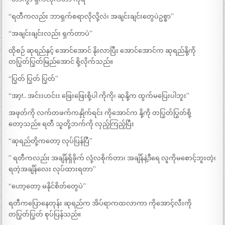
“ရတီကလည်း ဘာရှက်စရာလိုလို့လဲ၊ အချင်းချင်းတွေပဲဥစ္စာ”
“အချင်းချင်းလည်း ရှက်တာပဲ”
ထိုစဉ် ဆုရည်နှင့် အောင်အောင် နိုးလာပြီး အောင်အောင်က ဆုရည်နို့ကို
တပြွတ်ပြွတ်မြည်အောင် စို့လိုက်သည်။
“ပြွတ် ပြွတ် ပြွတ်”
“အာ့!.. အင်းးဟင်းး ဖြေးဖြေးစို့ပါ ကိုကို၊ ဆုနို့က ထွက်မပြေးပါဘူး”
အဖုတ်ကို လက်တဖက်ကနှိုက်ရင်း ကိုအောင်က နို့ကို တပြွတ်ပြွတ်စို့
တော့သည်။ ရတီ သူတို့ဘက်ကို လှည့်ကြည့်ပြီး
“ဆုရည်တို့ကတော့ လုပ်ပြန်ပြီ”
” ရတီကလည်း အချိန်ရှိခိုက် လုံ့လစိုက်တာ၊ အချိန်နဲ့ဒီရေ လူကိုမစောင့်ဘူးတဲ့၊
ရတဲ့အချိန်လေး လုပ်ထားရတာ”
“ဟော့တော့ မနိုင်စိတ်တွေပဲ”
ရတီကပြောနေတုန်း ဆုရည်က အိပ်ရာကထလာကာ ကိုအောင့်လီးကို
တပြွတ်ပြွတ် စုပ်ပြန်သည်။