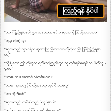
“ဟာ ကြည့်ရမှာပေါ့ကွာ။ တလောက မင်းပဲ ဆုဟာကို ကြည့်သွားတာပဲ”
“ဟွန်း ကိုကိုနော်”
“ဆုကလည်းကွာ ငရဲက ဆုဟာကြည့်ထားတာ ကိုကိုလည်း ပြန်ကြည့်ရမှာ
ပေါ့”
“ကိုရဲ တော်ကြာ ကိုကိုက ရတီ့ဟာကြိုက်သွားလို့ လုပ်ချင်နေရင် ဘယ်လိုလုပ်
မှာလဲ”
“ဟားးဟားး ငအောင် လဲလုပ်မလား”
“ဟားးး ဆုသာခွင့်ပြုလို့ကတော့ လုပ်ပြီးသားကွ”
“ဟာ ကိုကိုနော်”
“ဆုကလည်း တစ်ခါတည်းပဲလုပ်မှာပါ”
“ဟင့် မရဘူး၊ တော်ကြာ ဆုကိုပစ်သွားမှာ”