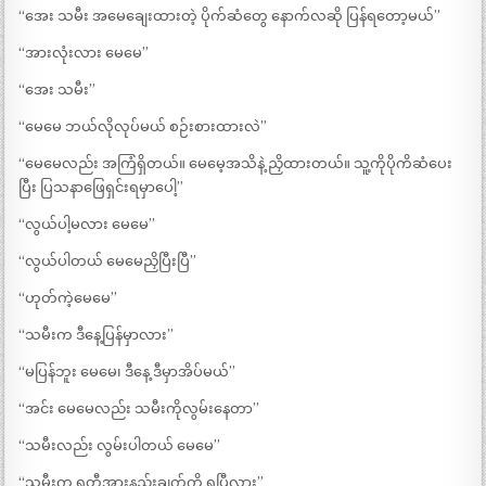
“အေး သမီး အမေချေးထားတဲ့ ပိုက်ဆံတွေ နောက်လဆို ပြန်ရတော့မယ်”
“အားလုံးလား မေမေ”
“အေး သမီး”
“မေမေ ဘယ်လိုလုပ်မယ် စဉ်းစားထားလဲ”
“မေမေလည်း အကြံရှိတယ်။ မေမေ့အသိနဲ့ ညှိထားတယ်။ သူ့ကိုပိုကိဆံပေး
ပြီး ပြသနာဖြေရှင်းရမှာပေါ့”
“လွယ်ပါ့မလား မေမေ”
“လွယ်ပါတယ် မေမေညှိပြီးပြီ”
“ဟုတ်ကဲ့မေမေ”
“သမီးက ဒီနေ့ပြန်မှာလား”
“မပြန်ဘူး မေမေ၊ ဒီနေ့ ဒီမှာအိပ်မယ်”
“အင်း မေမေလည်း သမီးကိုလွမ်းနေတာ”
“သမီးလည်း လွမ်းပါတယ် မေမေ”
“သမီးက ရတီ့အားနည်းချက်ကို ရပြီလား”