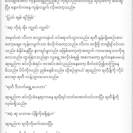
သေချာအောင် ကုန်းထ၍ကြည့်စဉ် ကိုရဲလည်းထလာပြီး ရတီ့ခါးကို ဖမ်းဆွဲ
ပြီး နောက်ကနေ ကုန်းလျက် လိုးတော့သည်။
“ပြွတ် ဗျစ် ဗျိ ဗြစ်”
“အာ့ ကိုရဲ အိုး ကျွတ် ကျွတ်”
အဖုတ်ထဲ လီးက လျှောကနဲပင် ဝင်ရောက်သွားသည်။ ရတီ ရုန်းဖို့မစဉ်းစား
တော့ချေ။ ကုန်းလျက်သာ ခံလိုက်တော့သည်။ လီးက တဇွိဇွိ တဗျိဗျိ ဝင်လာ
သည်။ ခံနိုင်နေပြီး နာကျင်မှုလည်း မဖြစ်တော့တဲ့အတွက် ကာမအရသာကိုရ
လေသည်။ ထူးခြားသည်မှာ လူရှေ့အလိုးခံရ၍ အစကတော့ ရှက်နေပေမယ့်
ဆုရည်က ဖင်လိုးခံရင်း တအင်းအင်းညည်းနေတော့ စိတ်ထဲပို၍ထကြွနေ
မိသည်။ ပိပိကိုလည်း ညှစ်နေမိသည်။ ထိုစဉ်မှာပင် ဆုရည်က ရတီ့နို့ကို ကိုင်
လေရာ ရတီ လန့်သွားသေးသည်။
“ရတီ ဒီဘက်ရွှေ့ပေးဟာ”
ဆုရည်က ဖင်လိုးခံနေရာကနေ ရတီ့ရင်ဘတ်အောက်ဝင်လာပြီး ရတီနို့ကို
လှမ်းစို့သည်။
“အာ့ ဆု မသာမ ငါ့နို့ကိုမစို့နဲ့ဟ”
ဆုရည်က ရတီ့ကိုဖက်ထားပြီး