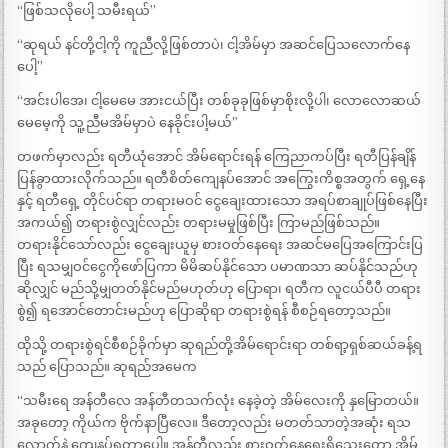
“ဖြစ်သလိုပေါ့ သမီးရယ်”
“ဆုရယ် နင်တို့ငါ့ကို ကူညီလို့ဖြစ်တာပဲ၊ ငါ့အိမ်မှာ အဆင်ပြေသလောက်နေ
ပေါ့”
“အင်းပါအေ၊ ငါ့မေမေ အားငယ်ပြီး တစ်ခုခုဖြစ်မှာစိုးလို့ပါ၊ လောလောဆယ်
မေမေ့ကို သူ့ညီမအိမ်မှာပဲ နေခိုင်းပါ့မယ်”
တဖက်မှာလည်း ရတီယုံအောင် အိမ်ရောင်းရန် ကြေညာကပ်ပြီး ရတီပြန်ချိန်
ပြန်ခွာထားလိုက်သည်။ ရတီစိတ်ကျေနပ်အောင် အကြွေးကိစ္စအတွက် ရှေ့နေ
နှင့် ရတီရှေ့ တိုင်ပင်ရာ တရားမဝင် ငွေချေးထားသော အရပ်စာချုပ်ဖြစ်နေပြီး
အကယ်၍ တရားစွဲလျှင်လည်း တရားမမှုဖြစ်ပြီး ကြာမည်ဖြစ်သည်။
တရားနိုင်သော်လည်း ငွေချေးယူမှ စားဝတ်နေရေး အဆင်မပြေအကြောင်းပြ
ပြီး ရသမျှဝင်ငွေကိုဖော်ပြကာ မိမိဆပ်နိုင်သော ပမာဏသာ ဆပ်နိုင်သည်ဟု
ဆိုလျှင် မည်သို့မျှတတ်နိုင်မည်မဟုတ်ဟု ပြောရာ၊ ရတီက လူငယ်ပီပီ တရား
စွဲ၍ ရအောင်တောင်းမည်ဟု ပြောဆိုရာ တရားစွဲရန် စီစဉ်ရတော့သည်။
ထိုသို့ တရားစွဲရင်စီစဉ်ခိုက်မှာ ဆုရည်တို့အိမ်ရောင်းရာ တစ်ရာ့ရှစ်ဆယ်ခန့်ရ
သည် ပြောသည်။ ဆုရည်အမေက
“သမီးရေ အန်တီလေ အန်တီတသက်လုံး နေခဲ့တဲ့ အိမ်လေးကို နှမြောတယ်။
အခုတော့ ကိုယ်က ဗိုက်နာပြီလေ။ ဒီတော့လည်း မတတ်သာတဲ့အဆုံး ရသ
လောက်နဲ့ ကျေနပ်ရတာပေါ့။ အန်တီလည်း စားဝတ်နေရေးရှိသေးတော့ အိမ်