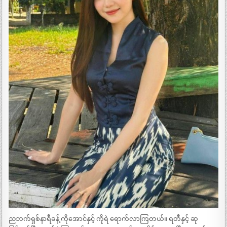
ညဘက်ရှစ်နာရီခန့် ကိုအောင်နှင့် ကိုရဲ ရောက်လာကြတယ်။ ရတီနှင့် ဆု