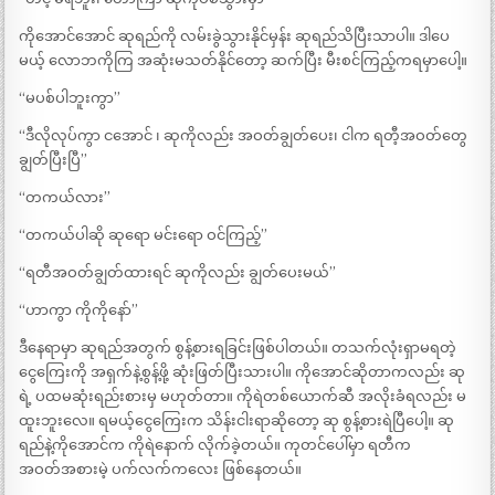
ကိုအောင်အောင် ဆုရည်ကို လမ်းခွဲသွားနိုင်မှန်း ဆုရည်သိပြီးသာပါ။ ဒါပေ
မယ့် လောဘကိုကြ အဆုံးမသတ်နိုင်တော့ ဆက်ပြီး မီးစင်ကြည့်ကရမှာပေါ့။
“မပစ်ပါဘူးကွာ”
“ဒီလိုလုပ်ကွာ ငအောင် ၊ ဆုကိုလည်း အဝတ်ချွတ်ပေး၊ ငါက ရတီ့အဝတ်တွေ
ချွတ်ပြီးပြီ”
“တကယ်လား”
“တကယ်ပါဆို ဆုရော မင်းရော ဝင်ကြည့်”
“ရတီအဝတ်ချွတ်ထားရင် ဆုကိုလည်း ချွတ်ပေးမယ်”
“ဟာကွာ ကိုကိုနော်”
ဒီနေရာမှာ ဆုရည်အတွက် စွန့်စားရခြင်းဖြစ်ပါတယ်။ တသက်လုံးရှာမရတဲ့
ငွေကြေးကို အရှက်နဲ့စွန့်ဖို့ ဆုံးဖြတ်ပြီးသားပါ။ ကိုအောင်ဆိုတာကလည်း ဆု
ရဲ့ ပထမဆုံးရည်းစားမှ မဟုတ်တာ။ ကိုရဲတစ်ယောက်ဆီ အလိုးခံရလည်း မ
ထူးဘူးလေ။ ရမယ့်ငွေကြေးက သိန်းငါးရာဆိုတော့ ဆု စွန့်စားရဲပြီပေါ့။ ဆု
ရည်နဲ့ကိုအောင်က ကိုရဲနောက် လိုက်ခဲ့တယ်။ ကုတင်ပေါ်မှာ ရတီက
အဝတ်အစားမဲ့ ပက်လက်ကလေး ဖြစ်နေတယ်။