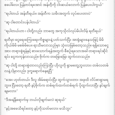
စပေါ်လေး ပြန်တင်ရအောင် အန်တီ့ကို ငါးဆယ်လောက် ပြန်ပေးပါကွယ်”
“ရပါတယ် အန်တီရယ်။ အန်တီက သမီးအတွက် လုပ်ပေးတာပဲ”
“ဆု ငါတောင်းပန်ပါတယ်”
“ရပါတယ်ဟာ ၊ ငါတို့လည်း ဘာတွေ အကုသိုလ်လုပ်မိပါလိမ့် ရတီရယ်”
ရတီမှာ ငွေရေးကြေးရေးကိစ္စများနဲ့ ပတ်သက်ပြီး အာရုံများနေသဖြင့် မိမိ
ကိုယ်မိမိ မစစ်မိပေ။ ရာသီမလာသည်မှာ သုံးလဖြစ်တော့သည်။ ရရှိသောငွေ
အား တရားစွဲရန်နှင့် စားသောက်ရန်အတွက် စီစဉ်ရသောအခါ တရားရင်ဆိုင်
ရင်း ငွေကကုန်လာသည်။ ဗိုက်က တဖြေးဖြေး ထွက်လာသည်။
“ဆု ငါတို့ တရားစွဲတာလည်းကြာပြီ၊ ဟိုလူကို ရှာမတွေ့ဘူးလား၊ တစ်လတစ်
လနဲ့ ငါ့မှာလည်း ဒုက္ခရောက်နေရပြီ”
“အေး ဟုတ်တယ်၊ ဒီလူ အိမ်ရောင်းပြီး ထွက်သွားတာ၊ အခုထိ လိပ်စာရှာမရ
ဘူး။ ပြီးတော့ ရတီ နင့်ဗိုက်က တစ်ရက်ထက်တစ်ရက် ပိုထွက်လာပြီ၊ နင်ဖျက်
ချမလား”
“ဒီအချိန်ရောက်မှ ဘယ်လိုဖျက်မလဲ ဆုရယ်”
“နင့်အဖေသိရင်တော့ နင့်ကိုသတ်မလား မသိဘူး”