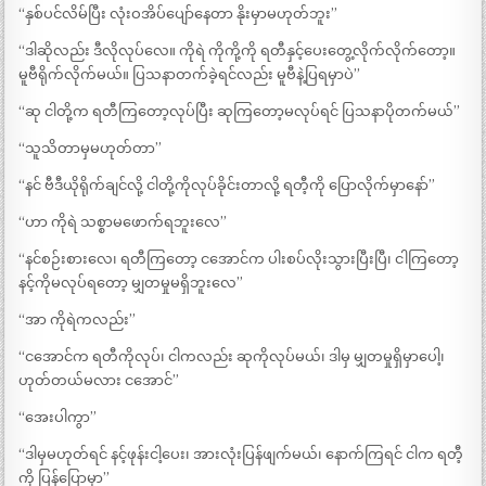
“နှစ်ပင်လိမ်ပြီး လုံးဝအိပ်ပျော်နေတာ နိုးမှာမဟုတ်ဘူး”
“ဒါဆိုလည်း ဒီလိုလုပ်လေ။ ကိုရဲ ကိုကို့ကို ရတီနှင့်ပေးတွေ့လိုက်လိုက်တော့။
မူဗီရိုက်လိုက်မယ်။ ပြသနာတက်ခဲ့ရင်လည်း မူဗီနဲ့ပြရမှာပဲ”
“ဆု ငါတို့က ရတီကြတော့လုပ်ပြီး ဆုကြတော့မလုပ်ရင် ပြသနာပိုတက်မယ်”
“သူသိတာမှမဟုတ်တာ”
“နင် ဗီဒီယိုရိုက်ချင်လို့ ငါတို့ကိုလုပ်ခိုင်းတာလို့ ရတီ့ကို ပြောလိုက်မှာနော်”
“ဟာ ကိုရဲ သစ္စာမဖောက်ရဘူးလေ”
“နင်စဉ်းစားလေ၊ ရတီကြတော့ ငအောင်က ပါးစပ်လိုးသွားပြီးပြီ၊ ငါကြတော့
နင့်ကိုမလုပ်ရတော့ မျှတမှုမရှိဘူးလေ”
“အာ ကိုရဲကလည်း”
“ငအောင်က ရတီကိုလုပ်၊ ငါကလည်း ဆုကိုလုပ်မယ်၊ ဒါမှ မျှတမှုရှိမှာပေါ့၊
ဟုတ်တယ်မလား ငအောင်”
“အေးပါကွာ”
“ဒါမှမဟုတ်ရင် နင့်ဖုန်းငါ့ပေး၊ အားလုံးပြန်ဖျက်မယ်၊ နောက်ကြရင် ငါက ရတီ့
ကို ပြန်ပြောမှာ”