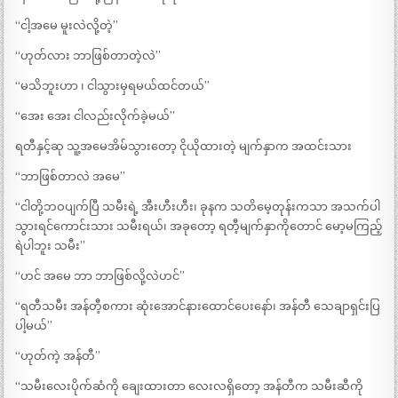
“ငါ့အမေ မူးလဲလို့တဲ့”
“ဟုတ်လား ဘာဖြစ်တာတဲ့လဲ”
“မသိဘူးဟာ ၊ ငါသွားမှရမယ်ထင်တယ်”
“အေး အေး ငါလည်းလိုက်ခဲ့မယ်”
ရတီနှင့်ဆု သူ့အမေအိမ်သွားတော့ ငိုယိုထားတဲ့ မျက်နှာက အထင်းသား
“ဘာဖြစ်တာလဲ အမေ”
“ငါတို့ဘဝပျက်ပြီ သမီးရဲ့ အီးဟီးဟီး၊ ခုနက သတိမေ့တုန်းကသာ အသက်ပါ
သွားရင်ကောင်းသား သမီးရယ်၊ အခုတော့ ရတီ့မျက်နှာကိုတောင် မော့မကြည့်
ရဲပါဘူး သမီး”
“ဟင် အမေ ဘာ ဘာဖြစ်လို့လဲဟင်”
“ရတီသမီး အန်တီ့စကား ဆုံးအောင်နားထောင်ပေးနော်၊ အန်တီ သေချာရှင်းပြ
ပါ့မယ်”
“ဟုတ်ကဲ့ အန်တီ”
“သမီးလေးပိုက်ဆံကို ချေးထားတာ လေးလရှိတော့ အန်တီက သမီးဆီကို