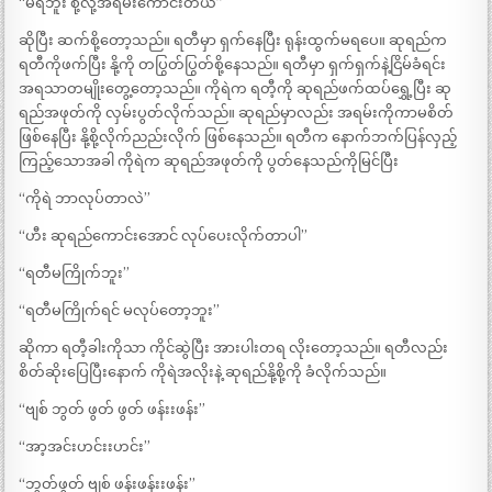
“မရဘူး စို့လို့အရမ်းကောင်းတယ်”
ဆိုပြီး ဆက်စို့တော့သည်။ ရတီမှာ ရှက်နေပြီး ရုန်းထွက်မရပေ။ ဆုရည်က
ရတီကိုဖက်ပြီး နို့ကို တပြွတ်ပြွတ်စို့နေသည်။ ရတီမှာ ရှက်ရှက်နဲ့ငြိမ်ခံရင်း
အရသာတမျိုးတွေ့တော့သည်။ ကိုရဲက ရတီ့ကို ဆုရည်ဖက်ထပ်ရွှေ့ပြီး ဆု
ရည်အဖုတ်ကို လှမ်းပွတ်လိုက်သည်။ ဆုရည်မှာလည်း အရမ်းကိုကာမစိတ်
ဖြစ်နေပြီး နို့စို့လိုက်ညည်းလိုက် ဖြစ်နေသည်။ ရတီက နောက်ဘက်ပြန်လှည့်
ကြည့်သောအခါ ကိုရဲက ဆုရည်အဖုတ်ကို ပွတ်နေသည်ကိုမြင်ပြီး
“ကိုရဲ ဘာလုပ်တာလဲ”
“ဟီး ဆုရည်ကောင်းအောင် လုပ်ပေးလိုက်တာပါ”
“ရတီမကြိုက်ဘူး”
“ရတီမကြိုက်ရင် မလုပ်တော့ဘူး”
ဆိုကာ ရတီ့ခါးကိုသာ ကိုင်ဆွဲပြီး အားပါးတရ လိုးတော့သည်။ ရတီလည်း
စိတ်ဆိုးပြေပြီးနောက် ကိုရဲအလိုးနဲ့ ဆုရည်နို့စို့ကို ခံလိုက်သည်။
“ဗျစ် ဘွတ် ဖွတ် ဖွတ် ဖန်းးဖန်း”
“အာ့အင်းဟင်းးဟင်း”
“ဘွတ်ဖွတ် ဗျစ် ဖန်းဖန်းးဖန်း”