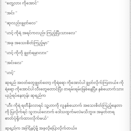
“တွေ့လား ကိုအောင်”
“အင်း ”
“ဆုလည်းချွတ်လေ”
“ဟင့် ကိုရဲ အရင်ကလည်း ကြည့်ပြီးသားလေ”
“အခု အသေးစိတ်ကြည့်မှာ”
“ဟင့် ကိုကို ချွတ်ရမှာလား”
“အင်းလေ”
“ဟင့်”
ဆုရည် အဝတ်တွေချွတ်တော့ ကိုရဲရော ကိုအောင်ပါ ချွတ်လိုက်ကြတယ်။ ကို
ရဲရော ကိုအောင်ပါ လီးတွေတောင်ပြီး တရမ်းရမ်းဖြစ်နေပြီ။ နှစ်ယောက်သား
ယှဉ်ရပ်နေတုန်း ဆုရည်က
“ဟီး ကိုရဲ ရတီနိုးလာရင် သူ့ဟာကို လူနှစ်ယောက် အသေးစိတ်ကြည့်နေတာ
ကို ပြလိုက်ရင် သူဘယ်လောက် ဒေါသထွက်မလဲမသိဘူး။ အမှတ်တရ
ဓာတ်ပုံရိုက်ထားလိုက်မယ်”
ဆုရည်က အကြံနှင့်မို့ အခုလိုပြောလိုက်တယ်။