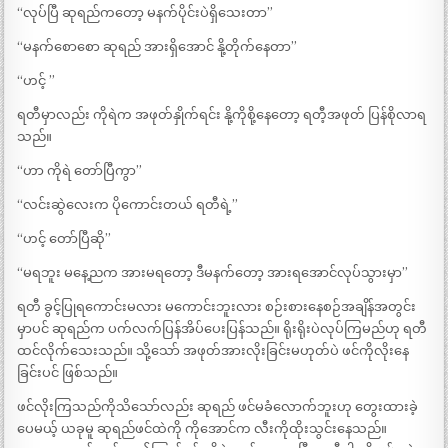
“လုပ်ပြီ ဆုရည်ကတော့ မနက်ပိုင်းပဲရှိသေးတာ”
“မနက်စောစော ဆုရည် အားရှိအောင် နို့တိုက်နေတာ”
“ဟင့် ”
ရတီမှာလည်း ကိုရဲက အဖုတ်နှိုက်ရင်း နို့ကိုစို့နေတော့ ရတီ့အဖုတ် ပြန်စိုလာရ
သည်။
“ဟာ ကိုရဲ တော်ပြီကွာ”
“လင်းဆွဲလေးက ပိုကောင်းတယ် ရတီရဲ့”
“ဟင့် တော်ပြီဆို”
“မရဘူး မနေ့ညက အားမရတော့ ဒီမနက်တော့ အားရအောင်လုပ်သွားမှာ”
ရတီ ခွင့်ပြုရကောင်းမလား မကောင်းဘူးလား စဉ်းစားနေစဉ်အချိန်အတွင်း
မှာပင် ဆုရည်က ပက်လက်ပြန်အိပ်ပေးပြန်သည်။ ရိုးရိုးပဲလုပ်ကြမည်ဟု ရတီ
ထင်လိုက်သေးသည်။ သို့သော် အဖုတ်အားလိုးခြင်းမဟုတ်ပဲ ဖင်ကိုလိုးနေ
ခြင်းပင် ဖြစ်သည်။
ဖင်လိုးကြသည်ကိုသိသော်လည်း ဆုရည် ဖင်မခံလောက်ဘူးဟု တွေးထားခဲ့
ပေမယ့် ယခုမူ ဆုရည်ဖင်ထဲကို ကိုအောင်က လီးကိုထိုးသွင်းနေသည်။