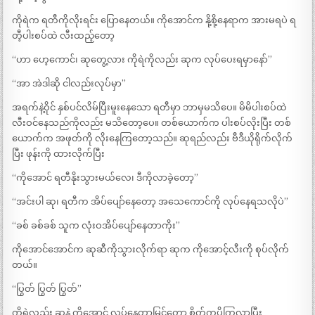
ကိုရဲက ရတီကိုလိုးရင်း ပြောနေတယ်။ ကိုအောင်က နို့စို့နေရာက အားမရပဲ ရ
တီ့ပါးစပ်ထဲ လီးထည့်တော့
“ဟာ ဟေ့ကောင်၊ ဆုတွေ့လား ကိုရဲကိုလည်း ဆုက လုပ်ပေးရမှာနော်”
“အာ အဲဒါဆို ငါလည်းလုပ်မှာ”
အရက်နဲ့ဝိုင် နှစ်ပင်လိမ်ပြီးမူးနေသော ရတီမှာ ဘာမှမသိပေ။ မိမိပါးစပ်ထဲ
လီးဝင်နေသည်ကိုလည်း မသိတော့ပေ။ တစ်ယောက်က ပါးစပ်လိုးပြီး တစ်
ယောက်က အဖုတ်ကို လိုးနေကြတော့သည်။ ဆုရည်လည်း ဗီဒီယိုရိုက်လိုက်
ပြီး ဖုန်းကို ထားလိုက်ပြီး
“ကိုအောင် ရတီနိုးသွားမယ်လေ၊ ဒီကိုလာခဲ့တော့”
“အင်းပါ ဆု၊ ရတီက အိပ်ပျော်နေတော့ အသေကောင်ကို လုပ်နေရသလိုပဲ”
“ခစ် ခစ်ခစ် သူက လုံးဝအိပ်ပျော်နေတာကိုး”
ကိုအောင်အောင်က ဆုဆီကိုသွားလိုက်ရာ ဆုက ကိုအောင့်လီးကို စုပ်လိုက်
တယ်။
“ပြွတ် ပြွတ် ပြွတ်”
ကိုရဲလည်း ဆုနဲ့ ကိုအောင် လုပ်နေတာမြင်တော့ စိတ်ကပိုကြွလာပြီး