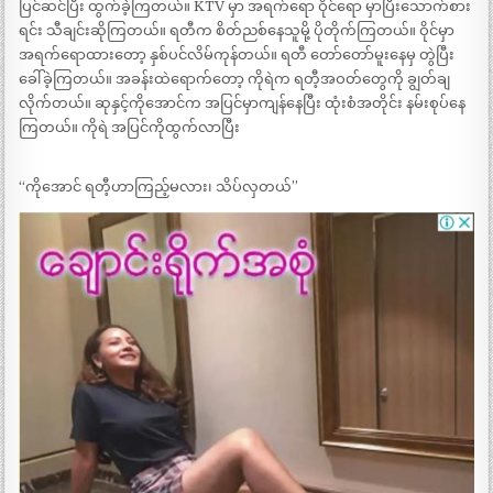
ပြင်ဆင်ပြီး ထွက်ခဲ့ကြတယ်။ KTV မှာ အရက်ရော ဝိုင်ရော မှာပြီးသောက်စား
ရင်း သီချင်းဆိုကြတယ်။ ရတီက စိတ်ညစ်နေသူမို့ ပိုတိုက်ကြတယ်။ ဝိုင်မှာ
အရက်ရောထားတော့ နှစ်ပင်လိမ်ကုန်တယ်။ ရတီ တော်တော်မူးနေမှ တွဲပြီး
ခေါ်ခဲ့ကြတယ်။ အခန်းထဲရောက်တော့ ကိုရဲက ရတီ့အဝတ်တွေကို ချွတ်ချ
လိုက်တယ်။ ဆုနှင့်ကိုအောင်က အပြင်မှာကျန်နေပြီး ထုံးစံအတိုင်း နမ်းစုပ်နေ
ကြတယ်။ ကိုရဲ အပြင်ကိုထွက်လာပြီး
“ကိုအောင် ရတီ့ဟာကြည့်မလား၊ သိပ်လှတယ်”