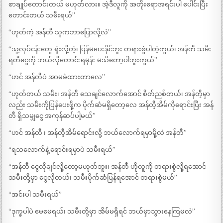
စာချုပ်တောင်းတယ် မဟုတ်လား။ အဲ့ဒီလူကို အတိုးရောအရင်းပါ ပေါင်းပြီး
တောင်းတယ် သမီးရယ်”
“ဟုတ်ကဲ့ အန်တီ သူကဘာပြောလို့လဲ”
“သူ့လုပ်ငန်းတွေ ရှုံးလို့တဲ့၊ ပြန်မပေးနိုင်ဘူး တရားစွဲပါတဲ့ကွယ်၊ အန်တီ သမီး
ရတီငွေကို ဘယ်လိုတောင်းရမှန်း မသိတော့ပါဘူးကွယ်”
“ဟင် အန်တီပဲ အာမခံထားတာလေ”
“ဟုတ်တယ် သမီး၊ အန်တီ သေချင်လောက်အောင် စိတ်ညစ်တယ်၊ အန်တီ့မှာ
လည်း သမီးကိုပြန်ပေးဖို့က ပိုက်ဆံမရှိတော့လေ အန်တီ့အိမ်ကိုရောင်းပြီး အန်
တီ ရှိသမျှငွေ အကုန်ဆပ်ပါ့မယ်”
“ဟင် အန်တီ ၊ အန်တီ့အိမ်ရောင်းလို့ ဘယ်လောက်ရမှာမို့လဲ အန်တီ”
“ရသလောက်နဲ့ ရောင်းရမှာပဲ သမီးရယ်”
“အန်တီ ငွေလိုချင်လို့တော့မဟုတ်ဘူး၊ အန်တီ ဟိုလူကို တရားစွဲလို့ရအောင်
သမီးတို့မှာ ငွေလိုတယ်၊ သမီးပိုက်ဆံပြန်ရအောင် တရားစွဲမယ်”
“အင်းပါ သမီးရယ်”
“ဒုက္ခပါပဲ မေမေရယ်၊ သမီးတို့မှာ အိမ်မရှိရင် ဘယ်မှာသွားနေကြမလဲ”