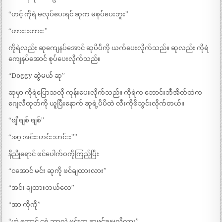
“ဟင့် ကိုရဲ မလုပ်ပေးရင် ဆုက မစုပ်ပေးဘူး”
“ဟားးးဟားး”
ကိုရဲလည်း ဆုကျေနပ်အောင် ဆုပိပိကို ယက်ပေးလိုက်သည်။ ဆုလည်း ကိုရဲ
ကျေနပ်အောင် စုပ်ပေးလိုက်သည်။
“Doggy ဆွဲမယ် ဆု”
ဆုမှာ ကိုရဲပြောသလို ကုန်းပေးလိုက်သည်။ ကိုရဲက ဘောင်းဘီအိတ်ထဲက
ဂျေလီထုတ်ကို ယူပြီးနောက် ဆုရဲ့ပိပိထဲ လီးကိုဖိသွင်းလိုက်တယ်။
“ဗျိ ဗျစ် ဗျစ်”
“အာ့ အင်းးဟင်းးဟင်းး””
နီညိုရောင် ဖင်ပေါက်ဝကိုကြည့်ပြီး
“ငအောင် မင်း ဆုကို ဖင်ချထားလား”
“အင်း ချထားတယ်လေ”
“အာ ကိုကို”
“ဟဲ့ ကောင် ငရဲ ဘာလဲ မင်းက ဆုဖင်ချမလို့လား”