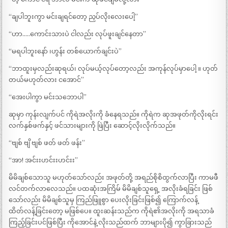
“ချပါဘူးကွာ မင်းချရင်တော့ ညှပ်လိုးလေးပေါ့”
“ဟာ…..ကောင်းသားပဲ ငါလည်း လုပ်ဖူးချင်နေတာ”
“မရပါဘူးနော် ၊ဟွန်း တစ်ယောက်ချင်းပဲ”
“ဘာထူးမှလည်းဆုရယ်၊ လုပ်မယ့်လုပ်တော့လည်း အကုန်လုပ်မှာပေါ့ ။ ဟုတ်
တယ်မဟုတ်လား ငအောင်”
“အေးပါကွာ မင်းသဘောပါ”
ဆုမှာ ကုန်းလျက်ပင် ကိုရဲအလိုးကို ခံနေရသည်။ ကိုရဲက ဆုအဖုတ်ကိုလိုးရင်း
လက်နှစ်ဖက်နှင့် ဖင်သားများကို ဖြဲပြီး ဆောင့်လိုးလိုက်သည်။
“ဗျစ် ဗျိ ဗျစ် ဖတ် ဖတ် ဖန်း”
“အာ! အင်းးဟင်းးဟင်းး”
မိမိချစ်သောသူ မဟုတ်သော်လည်း အဖုတ်တို့ အရည်စိုစိထွက်လာပြီး ကာမဖီ
လင်တက်လာလေသည်။ ပထဆုံးအကြိမ် မိမိချစ်သူရှေ့ အလိုးခံရခြင်း ဖြစ်
သော်လည်း မိမိချစ်သူမှ ကြည်ဖြူစွာ ပေးလိုးခြင်းဖြစ်၍ ကြောက်လန့်
ထိတ်လန့်ခြင်းတော့ မဖြစ်ပေ။ ထူးဆန်းသည်က ကိုရဲ၏အလိုးကို အရသာခံ
ကြည့်ခြင်းပင်ဖြစ်ပြီး ကို‌အောင်နဲ့ လိုးသည်ထက် ဘာများပို၍ ကွာခြားသည်