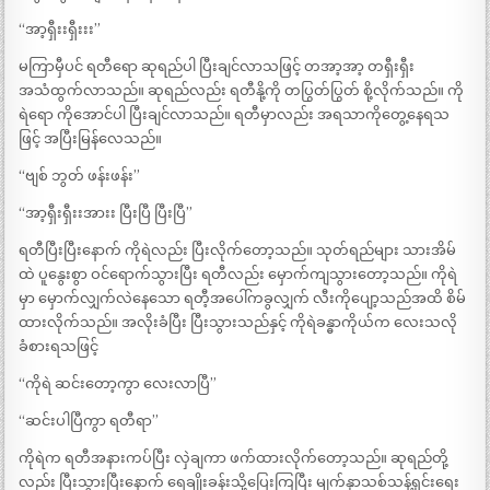
“အာ့ရှီးးရှီးးး”
မကြာမှီပင် ရတီရော ဆုရည်ပါ ပြီးချင်လာသဖြင့် တအာ့အာ့ တရှီးရှီး
အသံထွက်လာသည်။ ဆုရည်လည်း ရတီနို့ကို တပြွတ်ပြွတ် စို့လိုက်သည်။ ကို
ရဲရော ကိုအောင်ပါ ပြီးချင်လာသည်။ ရတီမှာလည်း အရသာကိုတွေ့နေရသ
ဖြင့် အပြီးမြန်လေသည်။
“ဗျစ် ဘွတ် ဖန်းဖန်း”
“အာ့ရှီးရှီးးအားး ပြီးပြီ ပြီးပြီ”
ရတီပြီးပြီးနောက် ကိုရဲလည်း ပြီးလိုက်တော့သည်။ သုတ်ရည်များ သားအိမ်
ထဲ ပူနွေးစွာ ဝင်ရောက်သွားပြီး ရတီလည်း မှောက်ကျသွားတော့သည်။ ကိုရဲ
မှာ မှောက်လျှက်လဲနေသော ရတီ့အပေါ်ကခွလျှက် လီးကိုပျော့သည်အထိ စိမ်
ထားလိုက်သည်။ အလိုးခံပြီး ပြီးသွားသည်နှင့် ကိုရဲခန္ဓာကိုယ်က လေးသလို
ခံစားရသဖြင့်
“ကိုရဲ ဆင်းတော့ကွာ လေးလာပြီ”
“ဆင်းပါပြီကွာ ရတီရာ”
ကိုရဲက ရတီအနားကပ်ပြီး လှဲချကာ ဖက်ထားလိုက်တော့သည်။ ဆုရည်တို့
လည်း ပြီးသွားပြီးနောက် ရေချိုးခန်းသို့ပြေးကြပြီး မျက်နှာသစ်သန့်ရှင်းရေး