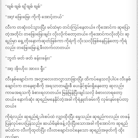
“ဗျစ် ဗျစ် ဗျိ ဗျစ် ဗျစ်”
“အာ့! ဖြေးဖြေး ကိုကို အောင့်တယ်”
လီးက တဆုံးဝင်သွားပြီး ဖင်ထဲမှာ တင်းကြပ်နေတယ်။ ကိုအောင်က ဆုပြော
တဲ့အတိုင်း တဖြေးဖြေးချင်း လိုးလိုက်တော့တယ်။ ကိုအောင်ကလိုးတိုင်း ဆု
ရည်မှာ ရှေ့တိုးနောက်ဆုတ်ဖြစ်ကာ ကိုရဲကို လိုးသလိုဖြစ်နေပြန်တော့ ကိုရဲ
လည်း တဖြေးဖြေးနဲ့ ဖီးတက်လာတယ်၊
“ဘွတ် ဖတ် ဖတ် ဖန်းးဖန်းး”
“အာ့ အိုးဟိုးး အားးး ရှီး”
လီးနှစ်ချောင်းက အလွှာလေးတလွှာသာခြားပြီး ထိကပ်နေသလိုပါပဲ။ လီးနှစ်
ချောင်းက တနေရာစီကို အရသာတမျိုးစီ ပေးနိုင်စွမ်းရှိနေတော့ ဆုလည်း
ကာမအရသကို ခံစားရလာတယ်။ မြန်မြန်ပြီးချင်သလို ခံစားလာရတော့
တယ်။ နောက်ဆုံး ဆုရည်မနေနိုင်တဲ့အခါ ကိုရဲနှုတ်ခမ်းကို လှမ်းနမ်းစုပ်တာ့
တယ်။
ကိုရဲလည်း ဆုရည်ရဲ့ပါးစပ်ထဲ လျှာထိုးပြီး မွှေသည်။ ဆုရည်ကလည်း တဖန်
ပြန်လုပ်ပေးပြန်သည်။ ဆယ်မိနစ်ခန့် လိုးပြီးသောအခါ ကိုအောင်က ဆုရည်
ဖင်ထဲက လီးကိုထုတ်ပြီး လီးတချောင်းဝင်နေသော ဆုရည်အဖုတ်ကို ထိုး
ထည့်ရာ