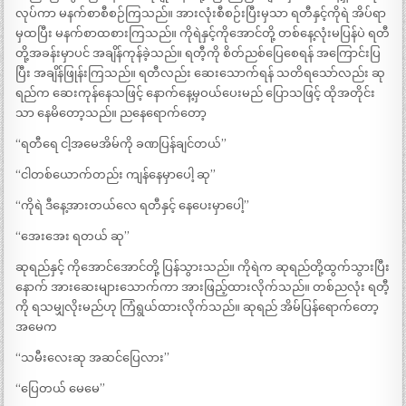
လုပ်ကာ မနက်စာစီစဉ်ကြသည်။ အားလုံးစီစဉ်းပြီးမှသာ ရတီနှင့်ကိုရဲ အိပ်ရာ
မှထပြီး မနက်စာထစားကြသည်။ ကိုရဲနှင့်ကိုအောင်တို့ တစ်နေ့လုံးမပြန်ပဲ ရတီ
တို့အခန်းမှာပင် အချိန်ကုန်ခဲ့သည်။ ရတီ့ကို စိတ်ညစ်ပြေစေရန် အကြောင်းပြ
ပြီး အချိန်ဖြုန်းကြသည်။ ရတီလည်း ဆေးသောက်ရန် သတိရသော်လည်း ဆု
ရည်က ဆေးကုန်နေသဖြင့် နောက်နေ့မှဝယ်ပေးမည် ပြောသဖြင့် ထိုအတိုင်း
သာ နေမိတော့သည်။ ညနေရောက်တော့
“ရတီရေ ငါ့အမေအိမ်ကို ခဏပြန်ချင်တယ်”
“ငါတစ်ယောက်တည်း ကျန်နေမှာပေါ့ ဆု”
“ကိုရဲ ဒီနေ့အားတယ်လေ ရတီနှင့် နေပေးမှာပေါ့”
“အေးအေး ရတယ် ဆု”
ဆုရည်နှင့် ကိုအောင်အောင်တို့ ပြန်သွားသည်။ ကိုရဲက ဆုရည်တို့ထွက်သွားပြီး
နောက် အားဆေးများသောက်ကာ အားဖြည့်ထားလိုက်သည်။ တစ်ညလုံး ရတီ့
ကို ရသမျှလိုးမည်ဟု ကြံရွယ်ထားလိုက်သည်။ ဆုရည် အိမ်ပြန်ရောက်တော့
အမေက
“သမီးလေးဆု အဆင်ပြေလား”
“ပြေတယ် မေမေ”