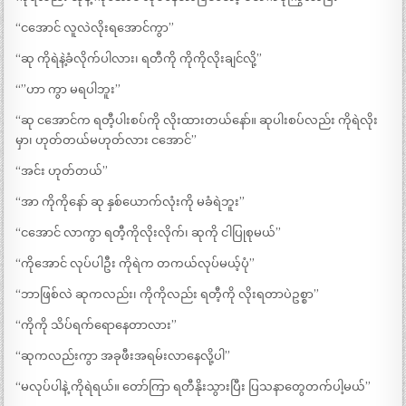
“ငအောင် လူလဲလိုးရအောင်ကွာ”
“ဆု ကိုရဲနဲ့ခံလိုက်ပါလား၊ ရတီကို ကိုကိုလိုးချင်လို့”
“”ဟာ ကွာ မရပါဘူး”
“ဆု ငအောင်က ရတီ့ပါးစပ်ကို လိုးထားတယ်‌နော်။ ဆုပါးစပ်လည်း ကိုရဲလိုး
မှာ၊ ဟုတ်တယ်မဟုတ်လား ငအောင်”
“အင်း ဟုတ်တယ်”
“အာ ကိုကိုနော် ဆု နှစ်ယောက်လုံးကို မခံရဲဘူး”
“ငအောင် လာကွာ ရတီ့ကိုလိုးလိုက်၊ ဆုကို ငါပြုစုမယ်”
“ကိုအောင် လုပ်ပါဦး ကိုရဲက တကယ်လုပ်မယ့်ပုံ”
“ဘာဖြစ်လဲ ဆုကလည်း၊ ကိုကိုလည်း ရတီ့ကို လိုးရတာပဲဥစ္စာ”
“ကိုကို သိပ်ရက်ရောနေတာလား”
“ဆုကလည်းကွာ အခုဖီးအရမ်းလာနေလို့ပါ”
“မလုပ်ပါနဲ့ ကိုရဲရယ်။ တော်ကြာ ရတီနိုးသွားပြီး ပြသနာတွေတက်ပါ့မယ်”