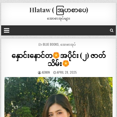
Hlataw ( အြပာစာပေ)
အောစာအုပ်များ
POSTED
BLUE BOOKS
,
အောစာအုပ်
IN
နှောင်းနောင်တ
အပိုင်း (၂) ဇာတ်
သိမ်း
ADMIN
APRIL 28, 2025