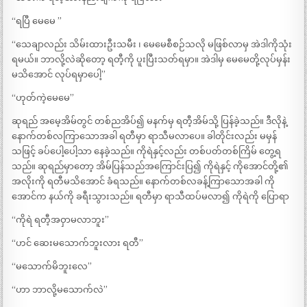
“ရပြီ မေမေ ”
“သေချာလည်း သိမ်းထားဦးသမီး ၊ မေမေစီစဉ်သလို မဖြစ်လာမှ အဲဒါကိုသုံး
ရမယ်။ ဘာလို့လဲဆိုတော့ ရတီ့ကို ပူးပြီးသတ်ရမှာ။ အဲဒါမှ မေမေတို့လုပ်မှန်း
မသိအောင် လုပ်ရမှာပေါ့”
“ဟုတ်ကဲ့မေမေ”
ဆုရည် အမေ့အိမ်တွင် တစ်ညအိပ်၍ မနက်မှ ရတီ့အိမ်သို့ ပြန်ခဲ့သည်။ ဒီလိုနဲ့
နောက်တစ်လကြာသောအခါ ရတီမှာ ရာသီမလာပေ။ ခါတိုင်းလည်း မမှန်
သဖြင့် ခပ်ပေါ့ပေါ့သာ နေခဲ့သည်။ ကိုရဲနှင့်လည်း တစ်ပတ်တစ်ကြိမ် တွေ့ရ
သည်။ ဆုရည်မှာတော့ အိမ်ပြန်သည်အကြောင်းပြ၍ ကိုရဲနှင့် ကိုအောင်တို့၏
အလိုးကို ရတီမသိအောင် ခံရသည်။ နောက်တစ်လခန့်ကြာသောအခါ ကို
အောင်က နယ်ကို ခရီးသွားသည်။ ရတီမှာ ရာသီထပ်မလာ၍ ကိုရဲကို ပြောရာ
“ကိုရဲ ရတီ့အဝှာမလာဘူး”
“ဟင် ဆေးမသောက်ဘူးလား ရတီ”
“မသောက်မိဘူးလေ”
“ဟာ ဘာလို့မသောက်လဲ”