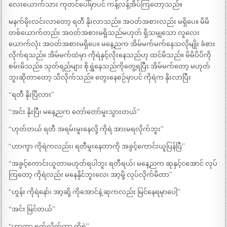
လေးယောက်သား ကုတင်ပေါ်မှာပင် ကန့်လန့်အိပ်ကြတော့သည်။
မနက်မိုးလင်းလာတော့ ရတီ နိုးလာသည်။ အဝတ်အစားလည်း မရှိပေ။ မိမိ
တစ်ယောက်တည်း အဝတ်အစားမရှိသည်မဟုတ် ရှိသမျှသော လူလေး
ယောက်လုံး အဝတ်အစားမရှိပေ။ မနေ့ညက အိမ်မက်မက်နေသလိုမျိုး ခံစား
လိုက်ရသည်။ အိမ်မက်ထဲမှာ ကိုရဲနှင့်လိုးနေသည်ဟု ထင်မိသည်။ မိမိပိပိကို
စမ်းမိသည်။ သုတ်ရည်များ စိုရွှဲနေသည်ကိုတွေ့ရပြီး အိမ်မက်တော့ မဟုတ်
ဘူးဆိုတာတော့ သိလိုက်သည်။ တွေးနေစဉ်မှာပင် ကိုရဲက နိုးလာပြီး
“ရတီ နိုးပြီလား”
“အင်း နိုးပြီ၊ မနေ့ညက တော်တော်မူးသွားတယ်”
“ဟုတ်တယ် ရတီ အရမ်းမူးနေလို့ ကိုရဲ အားမရလိုက်ဘူး”
“ဟာကွာ ကိုရဲကလည်း၊ ရတီမူးနေတာကို အခွင့်ကောင်းယူပြန်ပြီ”
“အခွင့်ကောင်းယူတာမဟုတ်ရပါဘူး ရတီရယ်၊ မနေ့ညက ဆုနှင့်ငအောင် လုပ်
ကြတော့ ကိုရဲလည်း မနေနိုင်ဘူးလေ၊ အာ့မို့ လုပ်လိုက်မိတာ”
“ဟွန်း ကိုရဲနော်၊ အာ့ဆို့ ကိုအောင်နဲ့ ဆုကလည်း မြင်နေရမှာပေါ့”
“အင်း မြင်တယ်”
“ဟာကွာ ရှက်လိုက်တာ ကိုရဲ”