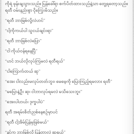
ကိုရဲ ဖုန်းချသွားသည်။ ပြန်ခေါ်ရာ စက်ပိတ်ထားသည်နဲ့သာ တွေ့ရတော့သည်။
ရတီ ဝမ်းနည်းစွာ ငိုကြွေးမိသည်။
“ရတီ ဘာဖြစ်လို့လဲဟင်”
“ငါ့ကိုကယ်ပါ သူငယ်ချင်းရာ”
“ရတီ ဘာဖြစ်လဲပြော”
“ငါ ကိုယ်ဝန်ရနေပြီ”
“ဟင် ဘယ်လိုလုပ်ကြမလဲ ရတီရယ်”
“ငါကြောက်တယ် ဆု”
“အေး ငါလည်းမလုပ်တတ်ဘူး၊ မေမေ့ကို ပြောကြည့်ရမလား ရတီ”
“မပြောနဲ့ဦး ဆု၊ ငါဘာလုပ်ရမလဲ မသိသေးဘူး”
“အေးပါဟယ်၊ ဒုက္ခပါပဲ”
ရတီ အရမ်းစိတ်ညစ်နေစဉ်မှာပင်
“ရတီ ငါ့အိမ်ပြန်မှဖြစ်မယ်”
“နင်က ဘာဖြစ်လို့ ပြန်တာလဲ ဆုရယ်”