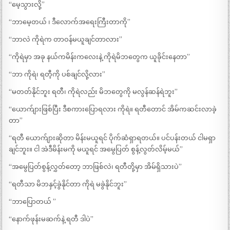
“မေ့သွားလို့”
“ဘာမေ့တယ် ၊ ဒီလောက်အရေးကြီးတာကို”
“ဘာလဲ ကိုရဲက တာဝန်မယူချင်တာလား”
“ကိုရဲမှာ အခု နယ်ကမိန်းကလေးနဲ့ ကိုရဲမိဘတွေက ယူခိုင်းနေတာ”
“ဘာ ကိုရဲ၊ ရတီ့ကို ပစ်ချင်လို့လား”
“မတတ်နိုင်ဘူး ရတီ၊ ကိုရဲလည်း မိဘတွေကို မလွန်ဆန်ရဲဘူး”
“ယောက်ျားဖြစ်ပြီး ဒီစကားပြောရလား ကိုရဲ။ ရတီတောင် အိမ်ကဆင်းလာခဲ့
တာ”
“ရတီ ယောက်ျားဆိုတာ မိန်းမယူရင် ပိုက်ဆံရှာရတယ်။ ပင်ပန်းတယ် ငါမရှာ
ချင်ဘူး။ ငါ အဲဒီမိန်းမကို မယူရင် အမွေပြတ် စွန့်လွတ်လိမ့်မယ်”
“အမွေပြတ်စွန့်လွှတ်တော့ ဘာဖြစ်လဲ၊ ရတီတို့မှာ အိမ်ရှိသားပဲ”
“ရတီသာ မိဘနှင့်ခွဲနိုင်တာ ကိုရဲ မခွဲနိုင်ဘူး”
“ဘာပြောတယ် ”
“နောက်ဖုန်းမဆက်နဲ့ ရတီ ဒါပဲ”