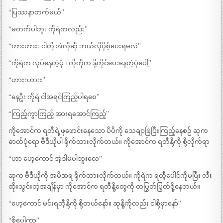
“ပြဿနာတက်မယ်”
“မတက်ပါဘူး ကိုရဲကလည်း”
“ဟားဟားး ငါတို့ အဲလိုဆို ဘယ်လိုပိုစ့်ပေးရမလဲ”
“ကိုရဲက လုပ်နေတဲ့ပုံ ၊ ကိုကိုက နို့ကိုင်ပေးနေတဲ့ပုံပေါ့”
“ဟားးဟားး”
“နေဦး ကိုရဲ ငါအရင်ကြည့်ပါရစေ”
“ကြည့်ကွာကြည့် အားရအောင်ကြည့်”
ကိုအောင်က ရတီရဲ့ဖုဖောင်းနေသော ပိပိကို သေချာဖြဲပြီးကြည့်နေစဉ် ဆုက
ဓာတ်ပုံရော ဗီဒီယိုပါ ရိုက်ထားလိုက်တယ်။ ကိုအောင်က ရတီနို့ကို စို့လိုက်ရာ
“ဟာ ဟေ့ကောင် အဲ့ဒါမပါဘူးလေ”
ဆုက ဗီဒီယိုကို အမိအရ ရိုက်ထားလိုက်တယ်။ ကိုရဲက ရတီ့ပေါင်ကိုမပြီး လီး
ထိုးသွင်းတဲ့အချိန်မှာ ကိုအောင်က ရတီနို့တွေကို တပြွတ်ပြွတ်စို့နေတယ်။
“ဟေ့ကောင် မင်းရတီ့နို့ကို စို့တယ်နော်။ ဆုနို့ကိုလည်း ငါစို့မှာနော်”
“စို့ပေါ့ကွာ”