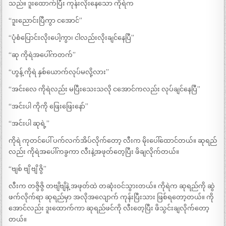
သည်။ ဒူးထောက်ပြီး ကုန်းလိုးနေသော ကိုရဲက
“ဒူးညောင်းပြီကွာ ငအောင်”
“ပုံစံပြောင်းလိုးပေါ့ကွာ၊ ငါလည်းလိုးချင်နေပြီ”
“ဆု ကိုရဲအပေါ်ကတက်”
“ဟွန့် ကိုရဲ နှစ်ယောက်လုပ်မလို့လား”
“အင်းလေ ကိုရဲလည်း မပြီးသေးသလို ငအောင်ကလည်း လုပ်ချင်နေပြီ”
“အင်းပါ ကိုကို ဖြေးဖြေးနော်”
“အင်းပါ ဆုရဲ့”
ကိုရဲ ကုတင်ပေါ် ပက်လက်အိပ်လိုက်တော့ လီးက မိုးပေါ်ထောင်တယ်။ ဆုရည်
လည်း ကိုရဲအပေါ်ကခွကာ လီးနဲ့အဖုတ်တေ့ပြီး ဖိချလိုက်တယ်။
“ဗျစ် ဗျိ ဗျိ ဇွိ”
လီးက တဇွိဇွိ တဗျိဗျိနဲ့ အဖုတ်ထဲ တဆုံးဝင်သွားတယ်။ ကိုရဲက ဆုရည်ကို ဆွဲ
ဖက်လိုက်ရာ ဆုရည်မှာ အလိုအလျောက် ကုန်းပြီးသား ဖြစ်ရတော့တယ်။ ကို
အောင်လည်း ဒူးထောက်ကာ ဆုရည်ဖင်ကို လီးတေ့ပြီး ဖိသွင်းချလိုက်တော့
တယ်။