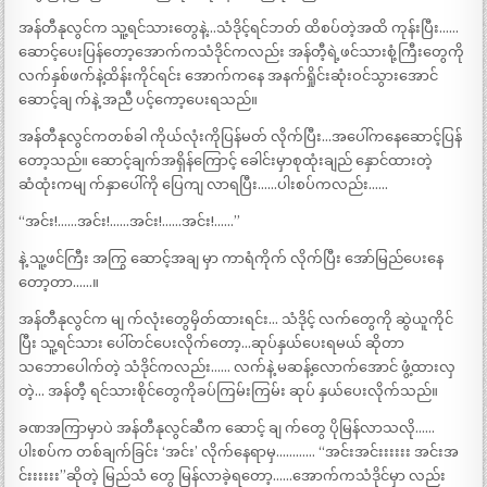
အန်တီနုလွင်က သူ့ရင်သားတွေနဲ့…သံဒိုင့်ရင်ဘတ် ထိစပ်တဲ့အထိ ကုန်းပြီး……
ဆောင့်ပေးပြန်တော့အောက်ကသံဒိုင်ကလည်း အန်တီ့ရဲ့ဖင်သားစုံ့ကြီးတွေကို
လက်နှစ်ဖက်နဲ့ထိန်းကိုင်ရင်း အောက်ကနေ အနက်ရှိုင်းဆုံးဝင်သွားအောင်
ဆောင့်ချ က်နဲ့ အညီ ပင့်ကော့ပေးရသည်။
အန်တီနုလွင်ကတစ်ခါ ကိုယ်လုံးကိုပြန်မတ် လိုက်ပြီး…အပေါ်ကနေဆောင့်ပြန်
တော့သည်။ ဆောင့်ချက်အရှိန်ကြောင့် ခေါင်းမှာစုထုံးချည် နှောင်ထားတဲ့
ဆံထုံးကမျ က်နှာပေါ်ကို ပြေကျ လာရပြီး……ပါးစပ်ကလည်း……
“အင်း!……အင်း!……အင်း!……အင်း!……”
နဲ့ သူ့ဖင်ကြီး အကြွ ဆောင့်အချ မှာ ကာရံကိုက် လိုက်ပြီး အော်မြည်ပေးနေ
တော့တာ……။
အန်တီနုလွင်က မျ က်လုံးတွေမှိတ်ထားရင်း… သံဒိုင့် လက်တွေကို ဆွဲယူကိုင်
ပြီး သူ့ရင်သား ပေါ်တင်ပေးလိုက်တော့…ဆုပ်နှယ်ပေးရမယ် ဆိုတာ
သဘောပေါက်တဲ့ သံဒိုင်ကလည်း…… လက်နဲ့ မဆန့်လောက်အောင် ဖွံ့ထားလှ
တဲ့… အန်တီ့ ရင်သားစိုင်တွေကိုခပ်ကြမ်းကြမ်း ဆုပ် နှယ်ပေးလိုက်သည်။
ခဏအကြာမှာပဲ အန်တီနုလွင်ဆီက ဆောင့် ချ က်တွေ ပိုမြန်လာသလို……
ပါးစပ်က တစ်ချက်ခြင်း ‘အင်း’ လိုက်နေရာမှ………… “အင်းအင်းးးးးး အင်းအ
င်းးးးးး”ဆိုတဲ့ မြည်သံ တွေ မြန်လာခဲ့ရတော့……အောက်ကသံဒိုင်မှာ လည်း