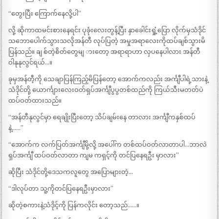
“တွေးပြီး ကြောက်နေလို့ပါ”
လို့ ဆိုကာထမင်းစားနေရင်း ပုခုံးလေးတွန့်ပြီး နှာခေါင်းရှုံ့ပြော လိုက်မှသံဒိုင်
သဘောပေါက်သွားသလိုအန်တီ လုပ်ပြတဲ့ အမှုအရာလေးကိုထပ်ချစ်သွားမိ
ပြန်သည်။ ချ စ်တဲ့စိတ်တွေမျ ားတော့ အရာရာဟာ လှပနေပါလား အန်တီ
ဝါနုနုလွင်ရယ်…။
ခုမှအန်တီ့ကို သေချာပြန်ကြည့်မိပြန်တော့ အောက်ကလည်း အင်္ကျီပါရဲ့သားနဲ့
သံဒိုင်တို့ ယောင်္ကျားလေးဝတ်ရှပ်အင်္ကျီပွပွတစ်ထည်ကို ကြယ်သီးမတတ်ပဲ
ထပ်ဝတ်ထားသည်။
“အန်တီနုလွင်မှာ ရေချိုးပြီးတော့ သိပ်ချမ်းနေ တာလား အင်္ကျီကနှစ်ထပ်
နဲ့……”
“အောက်က လက်ပြတ်အင်္ကျီမို့လို့ အပေါ်က တစ်ထပ်ဝတ်လာတာပါ…ဘာလဲ
ရှပ်အင်္ကျီ ထပ်ဝတ်လာတာ ကျမ ကရှင့်ကို တင်ပြနေရဦး မှာလား”
ဆိုပြီး သံဒိုင်တို့ဒေသကလူတွေ အပြောများတဲ့…
“ဒါလုပ်တာ သူ့ကိုတင်ပြနေရဦးမှာလား”
ဆိုတဲ့စကားနဲ့သံဒိုင့်ကို ပြန်ကလိုင်း တော့သည်……။