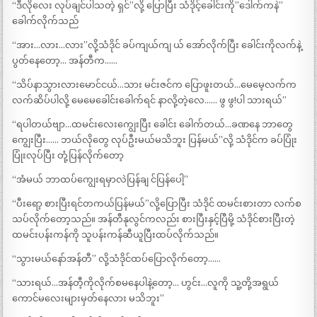
“ဒီလိုလေး လုပ်ချင်ပါသတဲ့ ရှင်”လို့ ပြောပြီး သံဒိုင့်ခေါင်းကို”ဒေါက်ကနဲ”
ခေါက်လိုက်သည်
“အား…လား…လား”လို့သံဒိုင် ခပ်ကျယ်ကျ ယ် အော်လိုက်ပြီး ခေါင်းကိုလက်နဲ့
ပွတ်နေတော့… အန်တီက……
“သိပ်နာသွားလားမောင်ငယ်…သား မင်းဇင်က ပြောဖူးတယ်…မေမေ့လက်က
လက်ဆိပ်ပါလို့ မေမေခေါင်းခေါက်ရင် နာလို့တဲ့လေ…… ဖွ ဖွ!ပါ သားရယ်”
“ရပါတယ်ဗျာ…ထမင်းလေးကျွေးပြီး ခေါင်း ခေါက်တယ်…ခဏနေ ဘာတွေ
ကျွေးပြီး…… ဘယ်လိုတွေ လုပ်ဦးမယ်မသိဘူး ပြန်မယ်”လို့ သံဒိုင်က ခပ်ပြုံး
ပြုံးလုပ်ပြီး တုံ့ပြန်လိုက်တော့
“အံမယ် ဘာထပ်ကျွေးရမှာလဲပြန်ချ င်ပြန်ပေါ့”
“ပီးရော့ စားပြီးရင်တကယ်ပြန်မယ်”လို့ပြောပြီး သံဒိုင် ထမင်းစားတာ လက်စ
သပ်လိုက်တော့သည်။ အန်တီနုလွင်ကလည်း စားပြီးနှင့်ပြီမို့ သံဒိုင်စားပြီးတဲ့
ထမင်းပန်းကန်ကို သူပန်းကန်ဆီယူပြီးထပ်လိုက်သည်။
“သွားမယ်နော်အန်တီ” လို့သံဒိုင်ထပ်ပြောလိုက်တော့……
“သားရယ်…အန်တီ့ကိုလိုက်စမနေပါနဲ့တော့… ဟွင်း…လူကို သူ့တို့အရွယ်
ကောင်မလေးများမှတ်နေလား မသိဘူး”