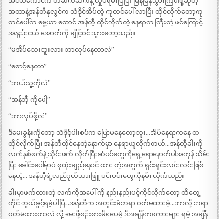
အငယ်ကောင်က တဆက်ဆက်နဲ့ လှုပ်ရမ်းပြပြီး မြန်မြန်သွားကြပါစို့ဆိုတဲ့
အထာနဲ့အန်တီနုလွင်က သံဒိုင်အိပ်တဲ့ ကုတင်ပေါ် လာပြီး ထိုင်လိုက်တော့ကု
တင်ပေါ်က မွေ့ယာ တောင် အန်တီ့ ထိုင်လိုက်တဲ့ နေရာက ကြီးတဲ့ ဖင်ကြောင့်
အနည်းငယ် အောက်ကို ချိုင့်ဝင် သွားတော့သည်။
“မအိပ်သေးဘူးလား ဘာလုပ်နေတာလဲ”
“စောင့်နေတာ”
“ဘယ်သူ့ကိုလဲ”
“အန်တီ့ ကိုပေါ့”
“ဘာလုပ်ဖို့လဲ”
ဒီမေးခွန်းကိုတော့ သံဒိုင့်ပါးစပ်က ပြောမနေတော့ဘူး…အိပ်နေရာကနေ ထ
ထိုင်လိုက်ပြီး အန်တီထိုင်နေတဲ့နောက်မှာ နေရာယူလိုက်တယ်…အန်တီ့ခါးကို
လက်နှစ်ဖက်နဲ့ သိုင်းဖက် လိုက်ပြီးဆံပင်တွေကိုရှေ့ရောနောက်ပါအကုန် သိမ်း
ပြီး ခေါင်းပေါ်မှာပဲ စုထုံးချည်နှောင် ထား တဲ့အတွက် ရှင်းရှင်းလင်းလင်းဖြစ်
နေတဲ့… အန်တီ့ရဲ့လည်ဂုတ်သားဖြူ ဝင်းဝင်းတွေကိုနမ်း လိုက်သည်။
ခါးမှာဖက်ထားတဲ့ လက်ကိုအပေါ် ကို နည်းနည်းပင့်ကိုင်လိုက်တော့ ထိတွေ့
ကိုင် တွယ်ခွင့်ရခဲ့ပါပြီ…အန်တီက အတွင်းခံဘရာ ဝတ်မထားခဲ့…ဘာလို့ ဘရာ
ဝတ်မထားတာလဲ လို့ မေးဖို့စဉ်းစားမိရပေမဲ့ ဒီအချိန်ကစကားများ ရမဲ့ အချိန်