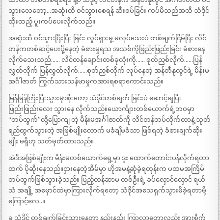
သွားလေတော့…အဆုံးထိ ဝင်သွားစေရန် ဆီးစပ်ခြင်း ကပ်မိသည်အထိ သံဒိုင်
ထိုးထည့် ပူးကပ်ပေးလိုက်သည်။
အဆုံးထိ ဝင်သွားပြီးပြီး ခြင်း လှုပ်ရှားမှု့ မလုပ်သေးပဲ တစ်ချက်ငြိမ်ပြီး လိင်
တန်ကတစ်ဆင့်ပေးပို့နေတဲ့ ခံစားမှုရသ အသစ်ကိုဖြည်းဖြည်းခြင်း ခံစားနေ
လိုက်သေးသည်…… လိင်တန်ချောင်းတစ်ခုလုံးကို…… စုတ်ညှစ်လိုက်……ပြန်
လွှတ်လိုက် ပြန်လွှတ်လိုက်……စုတ်ညှစ်လိုက် လုပ်နေတဲ့ အန်တီနုလွင်ရဲ့ မိန်းမ
အင်္ဂါဇာတ် ကြွက်သားသန်မာမှုကအားရစရာကောင်းသည်။
မြန်မြန်ကြီးပြီးသွားမှာစိုးတော့ သံဒိုင်တစ်ချက် ခြင်းပဲ ဆောင့်ချပြီး
ဖြည်းဖြည်းလေး သွားနေ လိုက်သည်။ယောင်္ကျားတစ်ယောက်ရဲ့ဘဝမှာ
“တပ်ထွက်”လို့ပြောကျ တဲ့ မိန်းမအင်္ဂါဇာတ်ကို လိင်တန်တပ်လိုက်တာနဲ့ သုတ်
ရည်ထွက်သွားတဲ့ အဖြစ်မျိုးလောက် မခံချိမခံသာ ဖြစ်ရတဲ့ ခံစားချက်ဆိုး
မျိုး မရှိဟု သတ်မှတ်ထားသည်။
အဲဒီအဖြစ်မျိုးက မိန်းမတစ်ယောက်ရှေ့မှာ ဒူး ထောက်တောင်းပန်လိုက်ရတာ
ထက် ပိုဆိုးနေသည်။ငှားနေတဲ့အိမ်မှာ ဟိုအမနဲ့ဆုံခဲ့ရတုန်းက ပထမအကြိမ်
တပ်ထွက်ဖြစ်သွားခဲ့သည်။ ပြည့်တန်ဆာမ တစ်ဦးရဲ့ ခပ်လှောင်လှောင် ရယ်
သံ အချို့ အမှောင်ထဲမှာကြားလိုက်ရတော့ သံဒိုင်အသေရှက်သွားမိခဲ့ရတာမို့
ကြောင့်လေ..။
ခု သံဒိုင် တစ်ချက်ခြင်းသွားနေတာ နည်းနည်း ကြာလာတော့လည်း အားစိုက်