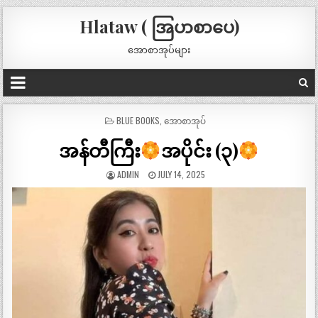
Hlataw ( အြပာစာပေ)
အောစာအုပ်များ
POSTED
BLUE BOOKS
,
အောစာအုပ်
IN
အန်တီကြီး
အပိုင်း (၃)
ADMIN
JULY 14, 2025