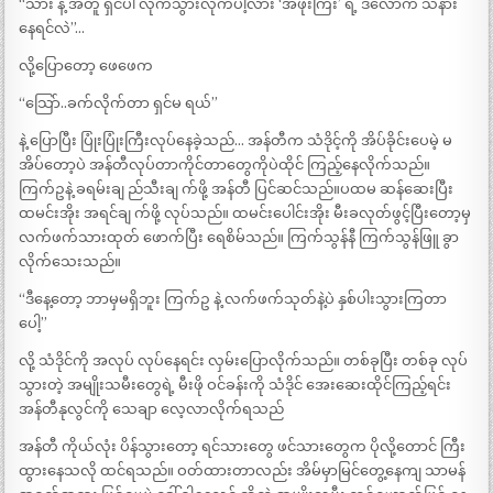
“သား နဲ့ အတူ ရှင်ပါ လိုက်သွားလိုက်ပါ့လား ‘အဖိုးကြီး’ ရဲ့ ဒီလောက် သနား
နေရင်လဲ”…
လို့ပြောတော့ ဖေဖေက
“သြော်..ခက်လိုက်တာ ရှင်မ ရယ်”
နဲ့ ပြောပြီး ပြုံးပြုံးကြီးလုပ်နေခဲ့သည်… အန်တီက သံဒိုင့်ကို အိပ်ခိုင်းပေမဲ့ မ
အိပ်တော့ပဲ အန်တီလုပ်တာကိုင်တာတွေကိုပဲထိုင် ကြည့်နေလိုက်သည်။
ကြက်ဥနဲ့ ခရမ်းချ ည်သီးချ က်ဖို့ အန်တီ ပြင်ဆင်သည်။ပထမ ဆန်ဆေးပြီး
ထမင်းအိုး အရင်ချ က်ဖို့ လုပ်သည်။ ထမင်းပေါင်းအိုး မီးခလုတ်ဖွင့်ပြီးတော့မှ
လက်ဖက်သားထုတ် ဖောက်ပြီး ရေစိမ်သည်။ ကြက်သွန်နီ ကြက်သွန်ဖြူ ခွာ
လိုက်သေးသည်။
“ဒီနေ့တော့ ဘာမှမရှိဘူး ကြက်ဥ နဲ့ လက်ဖက်သုတ်နဲ့ပဲ နှစ်ပါးသွားကြတာ
ပေါ့”
လို့ သံဒိုင်ကို အလုပ် လုပ်နေရင်း လှမ်းပြောလိုက်သည်။ တစ်ခုပြီး တစ်ခု လုပ်
သွားတဲ့ အမျိုးသမီးတွေရဲ့ မီးဖို ဝင်ခန်းကို သံဒိုင် အေးဆေးထိုင်ကြည့်ရင်း
အန်တီနုလွင်ကို သေချာ လေ့လာလိုက်ရသည်
အန်တီ ကိုယ်လုံး ပိန်သွားတော့ ရင်သားတွေ ဖင်သားတွေက ပိုလို့တောင် ကြီး
ထွားနေသလို ထင်ရသည်။ ဝတ်ထားတာလည်း အိမ်မှာမြင်တွေ့နေကျ သာမန်