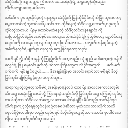
သံဒိုင်ဒါမျိုးကျ အတ္တမကြီးတတ်ပေ…အန်တီ့ရဲ့ ဆန္ဒအမှန်ကိုလည်း
လိုက်လျောပေးရမယ်လေ
အန်တီက ခုန သူထိုင်ခဲ့တဲ့ နေရာမှာ သံဒိုင့်ကို ပြန်ထိုင်ခိုင်းလိုက်ပြီး သူကတော့
မွေ့ယာတင်တဲ့ကုတင်ပေါ်မှ ဆင်းကာ ထိုင်နေတဲ့သံဒိုင် ရှေ့အောက်မှာဒူးတုပ်
ထိုင်လိုက်တယ် ပြီးမှ ထောင်မတ်နေတဲ့ သံဒိုင့်လိင်တန်ချောင်း ကို
တပြွတ်ပြွတ်မည်အောင်စုပ်ပေးတော့သည် ။သံဒိုင် ငုံ့ကြည့်မိတော့ သူ့လိင်တန်
ချောင်းကို အားရပါးရ လွတ်သွားမှာစိုးသိအလား…… မလွှတ်တန်းစုပ်နေတဲ့
အန်တီနုလွင်ရဲ့မျက်နှာ လှလှကို တွေ့မြင်ရတော့သည်။
သတိရမိလို့ ဘီရိုကမှန်ကိုကြည့်လိုက်တော့လည်း လုံချ ည် မပါတော့တဲ့အန်တီ
နုလွင်ရဲ့ ဖြူ ဖွေးဝင်းမွတ်တဲ့ ဖင်သားကြီးတွေက သံဒိုင်အတွက်…… မက်မက်
စက်စက် ဖြစ်ချ င်စဖွယ်……… ဒီအချိန်မျိုးမှာ အလင်းရောင်သာ မရှိရင် ဒီလို
မြင်ကွင်းမျိုးမြင်ခွင့်ရမှာ မဟုတ်ဘူး…
ဆရာကျ တဲ့လူတွေကမိမိရဲ့အခန်းမှာမှန်တပ် ထားပြီး အလင်းကောင်းတဲ့မီး
သီးတွေ အသုံးပြု တယ်လို့ ကြားဖူးခဲ့သည်။ဒီလို မြင်ကွင်းတွေ ကြောင့် လုပ်ရ
တယ်ဆိုတာ သံဒိုင် လက်တွေ့ သဘောပေါက်ခဲ့ရပြီး မိမိလည်းတတ်နိုင်ရင်
လိုက်နာကျင့်သုံးရမဲ့လုပ်ငန်းစဉ်တစ်ရပ်ဆိုတာ မှတ်သားထားလိုက်သလို
မှောင်ရီဝိုးတဝါးမှာ လည်း လုပ်ရရင် ဒီလိုကိစ္စတွေဆိုတာ ကောင်း မှာပါပဲလေ
လို့လည်း သတ်မှတ်မိသွားသည်။