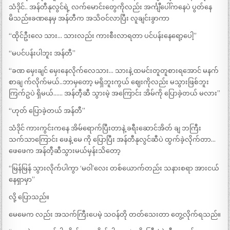
သံဒိုင်.. အန်တီနုလွင်ရဲ့ လက်မောင်းတွေကိုလည်း အင်္ကျီပေါ်ကနေပဲ ပွတ်နေ
မိသည်။ခဏနေမှ အန်တီက အသိဝင်လာပြီး လူချင်းခွာကာ
“ထိုင်ဦးလေ သား… သားလည်း ကားစီးလာရတာ ပင်ပန်းနေရော့ပေါ့”
“မပင်ပန်းပါဘူး အန်တီ”
“ခဏ မှေးချင် မှေးနေလိုက်လေသား… သားနဲ့ ထမင်းတူတူစားရအောင် မနက်
စာချ က်လိုက်မယ်..ဘာမှတော့ မရှိဘူးကွယ် ဈေးကိုလည်း မသွားဖြစ်ဘူး
ကြက်ဥပဲ ရှိမယ်…… အန်တီ့ဆီ သွားမဲ့ အကြောင်း အိမ်ကို ပြောခဲ့တယ် မလား”
“ဟုတ် ပြောခဲ့တယ် အန်တီ”
သံဒိုင် ကားကွင်းကနေ အိမ်ရောက်ပြီးတာနဲ့ ခရီးဆောင်အိတ် ချ ဘကြီး
သက်သာကြောင်း ဖေနဲ့ မေ ကို ပြောပြီး အန်တီနုလွင်ဆီပဲ ထွက်ခဲ့လိုက်တာ…
ဖေဖေက အန်တီ့ဆီသွားမယ်မှန်းသိတော့
“မြန်မြန် သွားလိုက်ပါကွာ ‘မဝါ’လေး တစ်ယောက်တည်း သနားစရာ အားငယ်
နေရှာမှာ”
လို့ ပြောသည်။
မေမေက လည်း အသက်ကြီးပေမဲ့ သဝန်တို တတ်သေးတာ တွေ့လိုက်ရသည်။