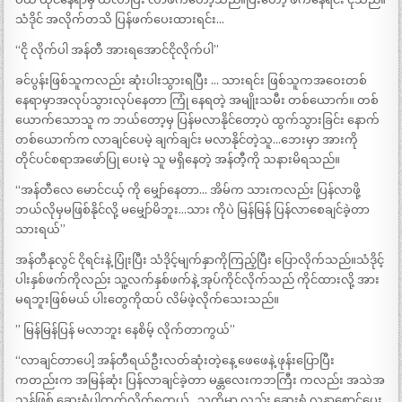
သံဒိုင် အလိုက်တသိ ပြန်ဖက်ပေးထားရင်း…
“ငို လိုက်ပါ အန်တီ အားရအောင်ငိုလိုက်ပါ”
ခင်ပွန်းဖြစ်သူကလည်း ဆုံးပါးသွားရပြီး … သားရင်း ဖြစ်သူကအဝေးတစ်
နေရာမှာအလုပ်သွားလုပ်နေတာ ကြုံ နေရတဲ့ အမျိုးသမီး တစ်ယောက်။ တစ်
ယောက်သောသူ က ဘယ်တော့မှ ပြန်မလာနိုင်တော့ပဲ ထွက်သွားခြင်း နောက်
တစ်ယောက်က လာချင်ပေမဲ့ ချက်ချင်း မလာနိုင်တဲ့သူ…ဘေးမှာ အားကို
တိုင်ပင်စရာအဖော်ပြု ပေးမဲ့ သူ မရှိနေတဲ့ အန်တီ့ကို သနားမိရသည်။
“အန်တီလေ မောင်ငယ့် ကို မျှော်နေတာ… အိမ်က သားကလည်း ပြန်လာဖို့
ဘယ်လိုမှမဖြစ်နိုင်လို့ မမျှော်မိဘူး…သား ကိုပဲ မြန်မြန် ပြန်လာစေချင်ခဲ့တာ
သားရယ်”
အန်တီနုလွင် ငိုရင်းနဲ့ ပြုံးပြီး သံဒိုင့်မျက်နှာကိုကြည့်ပြီး ပြောလိုက်သည်။သံဒိုင့်
ပါးနှစ်ဖက်ကိုလည်း သူ့လက်နှစ်ဖက်နဲ့ အုပ်ကိုင်လိုက်သည် ကိုင်ထားလို့ အား
မရဘူးဖြစ်မယ် ပါးတွေကိုထပ် လိမ်ဖဲ့လိုက်သေးသည်။
” မြန်မြန်ပြန် မလာဘူး နေစိမ့် လိုက်တာကွယ်”
“လာချင်တာပေါ့ အန်တီရယ်ဦးလတ်ဆုံးတဲ့နေ့ ဖေဖေနဲ့ ဖုန်းပြောပြီး
ကတည်းက အမြန်ဆုံး ပြန်လာချင်ခဲ့တာ မန္တလေးကဘကြီး ကလည်း အသဲအ
သန်ဖြစ် ဆေးရုံပါတက်လိုက်ရတယ်.. သူတို့မှာ လည်း ဆေးရုံ လူနာစောင့်ပေး