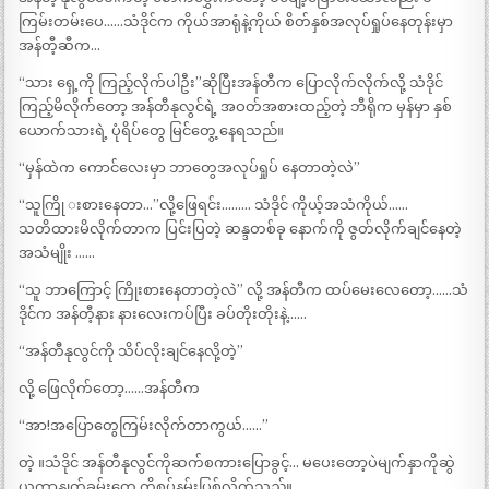
ကြမ်းတမ်းပေ……သံဒိုင်က ကိုယ်အာရုံနဲ့ကိုယ် စိတ်နှစ်အလုပ်ရှုပ်နေတုန်းမှာ
အန်တီ့ဆီက…
“သား ရှေ့ကို ကြည့်လိုက်ပါဦး”ဆိုပြီးအန်တီက ပြောလိုက်လိုက်လို့ သံဒိုင်
ကြည့်မိလိုက်တော့ အန်တီနုလွင်ရဲ့ အဝတ်အစားထည့်တဲ့ ဘီရိုက မှန်မှာ နှစ်
ယောက်သားရဲ့ ပုံရိပ်တွေ မြင်တွေ့ နေရသည်။
“မှန်ထဲက ကောင်လေးမှာ ဘာတွေအလုပ်ရှုပ် နေတာတဲ့လဲ”
“သူကြို းစားနေတာ…”လို့ဖြေရင်း……… သံဒိုင် ကိုယ့်အသံကိုယ်……
သတိထားမိလိုက်တာက ပြင်းပြတဲ့ ဆန္ဒတစ်ခု နောက်ကို ဇွတ်လိုက်ချင်နေတဲ့
အသံမျိုး ……
“သူ ဘာကြောင့် ကြိုးစားနေတာတဲ့လဲ” လို့ အန်တီက ထပ်မေးလေတော့……သံ
ဒိုင်က အန်တီ့နား နားလေးကပ်ပြီး ခပ်တိုးတိုးနဲ့……
“အန်တီနုလွင်ကို သိပ်လိုးချင်နေလို့တဲ့”
လို့ ဖြေလိုက်တော့……အန်တီက
“အာ!အပြောတွေကြမ်းလိုက်တာကွယ်……”
တဲ့ ။သံဒိုင် အန်တီနုလွင်ကိုဆက်စကားပြောခွင့်… မပေးတော့ပဲမျက်နှာကိုဆွဲ
ယူကာနှုတ်ခမ်းတွေ ကိုစုပ်နမ်းပြစ်လိုက်သည်။