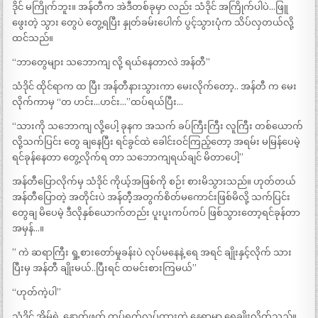
ဒိုင် မကြိုက်ဘူး။ အန်တီက အဲဒီတစ်ခုမှာ လည်း သံဒိုင် အကြိုက်ပါပဲ…ဖြူ
ဖွေးတဲ့ သွား တွေပဲ တွေ့ရပြီး နှုတ်ခမ်းပေါက် ပွင့်သွားပုံက သိပ်လှတယ်လို့
ထင်သည်။
“ဘာတွေများ သဘောကျ လို့ ရယ်နေတာလဲ အန်တီ”
သံဒိုင် ထိုင်ရာက ထ ပြီး အန်တီနားသွားကာ မေးလိုက်တော့.. အန်တီ က မေး
လိုက်ကာမှ “တ ဟင်း…ဟင်း…”ထပ်ရယ်ပြီး…
“သားကို သဘောကျ လို့ပေါ့ ခုနက အသက် ခပ်ကြီးကြီး လူကြီး တစ်ယောက်
လို့သက်ပြင်း တွေ ချနေပြီး ရင်ခွင်ထဲ ခေါင်းဝင်ကြည့်တော့ အရမ်း မမြန်ပေမဲ့
ရင်ခုန်နေတာ တွေ့လိုက်ရ တာ သဘောကျရယ်ချင် မိတာပေါ့”
အန်တီပြောလိုက်မှ သံဒိုင် ကိုယ့်အဖြစ်ကို စဉ်း စားမိသွားသည်။ ဟုတ်တယ်
အန်တီပြောတဲ့ အတိုင်းပဲ အန်တီ့အတွက်စိတ်မကောင်းဖြစ်မိလို့ သက်ပြင်း
တွေချ မိပေမဲ့ ဒီလိုနှစ်ယောက်တည်း ပူးပူးကပ်ကပ် ဖြစ်သွားတော့ရင်ခုန်တာ
အမှန်…။
” ကဲ ဆရာကြီး ရှု့စားတော်မှုခန်းပဲ လုပ်မနေနဲ့ ရေ အရင် ချိုးနှင့်လိုက် သား
ပြီးမှ အန်တီ ချိုးမယ်..ပြီးရင် ထမင်းစားကြမယ်”
“ဟုတ်ကဲ့ပါ”
သံဒိုင် အိမ်ရဲ့ နောက်ဖက် ကပ်ရက်လုပ်ထားတဲ့ နေရာမှာ ရေချိုးလိုက်သည်။