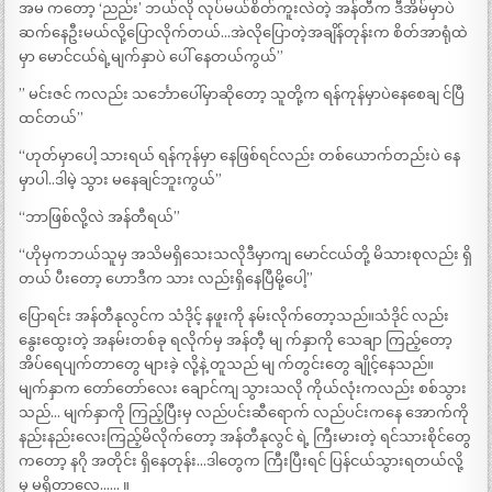
အမ ကတော့ ‘ညည်း’ ဘယ်လို လုပ်မယ်စိတ်ကူးလဲတဲ့ အန်တီက ဒီအိမ်မှာပဲ
ဆက်နေဦးမယ်လို့ပြောလိုက်တယ်…အဲလိုပြောတဲ့အချိန်တုန်းက စိတ်အာရုံထဲ
မှာ မောင်ငယ်ရဲ့မျက်နှာပဲ ပေါ် နေတယ်ကွယ်”
” မင်းဇင် ကလည်း သင်္ဘောပေါ်မှာဆိုတော့ သူတို့က ရန်ကုန်မှာပဲနေစေချ င်ပြီ
ထင်တယ်”
“ဟုတ်မှာပေါ့ သားရယ် ရန်ကုန်မှာ နေဖြစ်ရင်လည်း တစ်ယောက်တည်းပဲ နေ
မှာပါ..ဒါမဲ့ သွား မနေချင်ဘူးကွယ်”
“ဘာဖြစ်လို့လဲ အန်တီရယ်”
“ဟိုမှကဘယ်သူမှ အသိမရှိသေးသလိုဒီမှာကျ မောင်ငယ်တို့ မိသားစုလည်း ရှိ
တယ် ပီးတော့ ဟောဒီက သား လည်းရှိနေပြီမို့ပေါ့”
ပြောရင်း အန်တီနုလွင်က သံဒိုင့် နဖူးကို နမ်းလိုက်တော့သည်။သံဒိုင် လည်း
နွေးထွေးတဲ့ အနမ်းတစ်ခု ရလိုက်မှ အန်တီ့ မျ က်နှာကို သေချာ ကြည့်တော့
အိပ်ရေပျက်တာတွေ များခဲ့ လို့နဲ့ တူသည် မျ က်တွင်းတွေ ချိုင့်နေသည်။
မျက်နှာက တော်တော်လေး ချောင်ကျ သွားသလို ကိုယ်လုံးကလည်း စစ်သွား
သည်… မျက်နှာကို ကြည့်ပြီးမှ လည်ပင်းဆီရောက် လည်ပင်းကနေ အောက်ကို
နည်းနည်းလေးကြည့်မိလိုက်တော့ အန်တီနုလွင် ရဲ့ ကြီးမားတဲ့ ရင်သားစိုင်တွေ
ကတော့ နဂို အတိုင်း ရှိနေတုန်း…ဒါတွေက ကြီးပြီးရင် ပြန်ငယ်သွားရတယ်လို့
မှ မရှိတာလေ…… ။