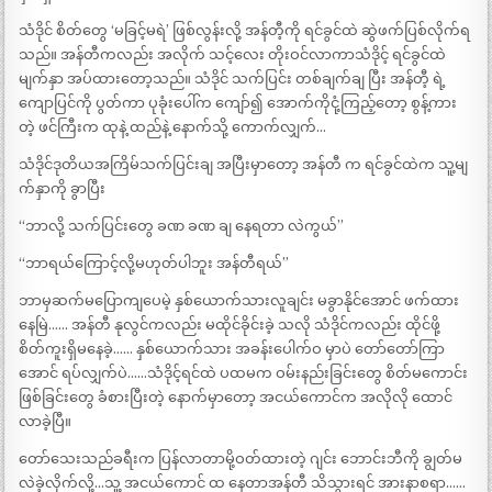
သံဒိုင် စိတ်တွေ ‘မခြင့်မရဲ’ ဖြစ်လွန်းလို့ အန်တီ့ကို ရင်ခွင်ထဲ ဆွဲဖက်ပြစ်လိုက်ရ
သည်။ အန်တီကလည်း အလိုက် သင့်လေး တိုးဝင်လာကာသံဒိုင့် ရင်ခွင်ထဲ
မျက်နှာ အပ်ထားတော့သည်။ သံဒိုင် သက်ပြင်း တစ်ချက်ချ ပြီး အန်တီ့ ရဲ့
ကျောပြင်ကို ပွတ်ကာ ပုခုံးပေါ်က ကျော်၍ အောက်ကိုငုံ့ကြည့်တော့ စွန့်ကား
တဲ့ ဖင်ကြီးက ထုနဲ့ ထည်နဲ့ နောက်သို့ ကောက်လျှက်…
သံဒိုင်ဒုတိယအကြိမ်သက်ပြင်းချ အပြီးမှာတော့ အန်တီ က ရင်ခွင်ထဲက သူ့မျ
က်နှာကို ခွာပြီး
“ဘာလို့ သက်ပြင်းတွေ ခဏ ခဏ ချ နေရတာ လဲကွယ်”
“ဘာရယ်ကြောင့်လို့မဟုတ်ပါဘူး အန်တီရယ်”
ဘာမှဆက်မပြောကျပေမဲ့ နှစ်ယောက်သားလူချင်း မခွာနိုင်အောင် ဖက်ထား
နေမြဲ…… အန်တီ နုလွင်ကလည်း မထိုင်ခိုင်းခဲ့ သလို သံဒိုင်ကလည်း ထိုင်ဖို့
စိတ်ကူးရှိမနေခဲ့…… နှစ်ယောက်သား အခန်းပေါက်ဝ မှာပဲ တော်တော်ကြာ
အောင် ရပ်လျှက်ပဲ……သံဒိုင့်ရင်ထဲ ပထမက ဝမ်းနည်းခြင်းတွေ စိတ်မကောင်း
ဖြစ်ခြင်းတွေ ခံစားပြီးတဲ့ နောက်မှာတော့ အငယ်ကောင်က အလိုလို ထောင်
လာခဲ့ပြီ။
တော်သေးသည်ခရီးက ပြန်လာတာမို့ဝတ်ထားတဲ့ ဂျင်း ဘောင်းဘီကို ချွတ်မ
လဲခဲ့လိုက်လို့…သူ့ အငယ်ကောင် ထ နေတာအန်တီ သိသွားရင် အားနာစရာ……