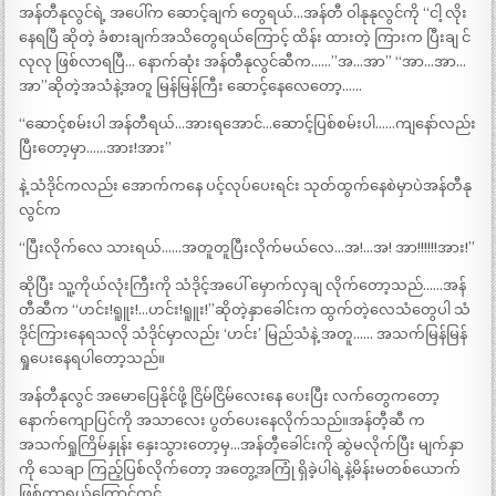
အန်တီနုလွင်ရဲ့ အပေါ်က ဆောင့်ချက် တွေရယ်…အန်တီ ဝါနုနုလွင်ကို “ငါ့ လိုး
နေရပြီ ဆိုတဲ့ ခံစားချက်အသိတွေရယ်ကြောင့် ထိန်း ထားတဲ့ ကြားက ပြီးချ င်
လုလု ဖြစ်လာရပြီ… နောက်ဆုံး အန်တီနုလွင်ဆီက……”အ…အာ” “အာ…အာ…
အာ”ဆိုတဲ့အသံနဲ့အတူ မြန်မြန်ကြီး ဆောင့်နေလေတော့……
“ဆောင့်စမ်းပါ အန်တီရယ်…အားရအောင်…ဆောင့်ပြစ်စမ်းပါ……ကျနော်လည်း
ပြီးတော့မှာ……အား!အား”
နဲ့ သံဒိုင်ကလည်း အောက်ကနေ ပင့်လုပ်ပေးရင်း သုတ်ထွက်နေစဲမှာပဲအန်တီနု
လွင်က
“ပြီးလိုက်လေ သားရယ်……အတူတူပြီးလိုက်မယ်လေ…အ!…အ! အာ!!!!!!အား!”
ဆိုပြီး သူ့ကိုယ်လုံးကြီးကို သံဒိုင့်အပေါ် မှောက်လှချ လိုက်တော့သည်……အန်
တီဆီက “ဟင်း!ရူူး!…ဟင်း!ရူူး!”ဆိုတဲ့နှာခေါင်းက ထွက်တဲ့လေသံတွေပါ သံ
ဒိုင်ကြားနေရသလို သံဒိုင်မှာလည်း ‘ဟင်း’ မြည်သံနဲ့ အတူ…… အသက်မြန်မြန်
ရှုပေးနေရပါတော့သည်။
အန်တီနုလွင် အမောပြေနိုင်ဖို့ ငြိမ်ငြိမ်လေးနေ ပေးပြီး လက်တွေကတော့
နောက်ကျောပြင်ကို အသာလေး ပွတ်ပေးနေလိုက်သည်။အန်တီ့ဆီ က
အသက်ရှုကြိမ်နှုန်း နှေးသွားတော့မှ…အန်တီ့ခေါင်းကို ဆွဲမလိုက်ပြီး မျက်နှာ
ကို သေချာ ကြည့်ပြစ်လိုက်တော့ အတွေ့အကြုံ ရှိခဲ့ပါရဲ့နဲ့မိန်းမတစ်ယောက်
ဖြစ်တာရယ်ကြောင့်ထင်