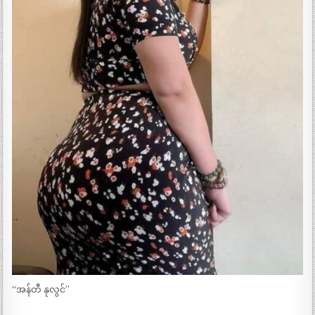
“အန်တီ နုလွင်”