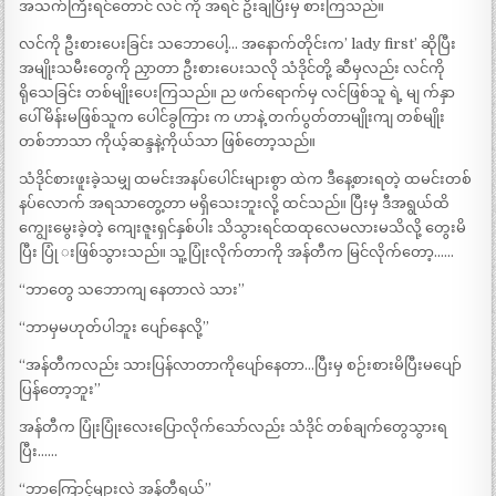
အသက်ကြီးရင်တောင် လင် ကို အရင် ဦးချပြီးမှ စားကြသည်။
လင်ကို ဦးစားပေးခြင်း သဘောပေါ့… အနောက်တိုင်းက’ lady first’ ဆိုပြီး
အမျိုးသမီးတွေကို ညှာတာ ဦးစားပေးသလို သံဒိုင်တို့ ဆီမှလည်း လင်ကို
ရိုသေခြင်း တစ်မျိုးပေးကြသည်။ ည ဖက်ရောက်မှ လင်ဖြစ်သူ ရဲ့ မျ က်နှာ
ပေါ် မိန်းမဖြစ်သူက ပေါင်ခွကြား က ဟာနဲ့ တက်ပွတ်တာမျိုးကျ တစ်မျိုး
တစ်ဘာသာ ကိုယ့်ဆန္ဒနဲ့ကိုယ်သာ ဖြစ်တော့သည်။
သံဒိုင်စားဖူးခဲ့သမျှ ထမင်းအနပ်ပေါင်းများစွာ ထဲက ဒီနေ့စားရတဲ့ ထမင်းတစ်
နပ်လောက် အရသာတွေ့တာ မရှိသေးဘူးလို့ ထင်သည်။ ပြီးမှ ဒီအရွယ်ထိ
ကျွေးမွေးခဲ့တဲ့ ကျေးဇူးရှင်နှစ်ပါး သိသွားရင်ထထုလေမလားမသိလို့ တွေးမိ
ပြီး ပြုံ းဖြစ်သွားသည်။ သူ့ပြုံးလိုက်တာကို အန်တီက မြင်လိုက်တော့……
“ဘာတွေ သဘောကျ နေတာလဲ သား”
“ဘာမှမဟုတ်ပါဘူး ပျော်နေလို့”
“အန်တီကလည်း သားပြန်လာတာကိုပျော်နေတာ…ပြီးမှ စဉ်းစားမိပြီးမပျော်
ပြန်တော့ဘူး”
အန်တီက ပြုံးပြုံးလေးပြောလိုက်သော်လည်း သံဒိုင် တစ်ချက်တွေသွားရ
ပြီး……
“ဘာကြောင့်များလဲ အန်တီရယ်”