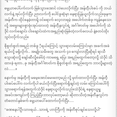
မွေ့ယာပေါ်ပက်လက် ဖြစ်သွားအောင် လဲပေးလိုက်ပြီး အန်တီ့ပါးစပ် ကို ဘယ်
လက်နဲ့ အုပ်လိုက်ပြီး ညာလက်ကို ပေါင်ခွဆုံမှာ နေရာပြန်ယူလိုက်သည်။ခုနက
အန်တီက ထိုင်နေခဲ့တာမို့ ဝင်ရောက် လေ့လာရမဲ့ အပေါက်တစ်ခု ကျန်နေသေး
လို့ အမွှေးများစွာဖုံးအုပ်ထားတဲ့ အန်တီ့နုလွင်ရဲ့ အင်္ဂါဇာတ်မှ အပေါက်ကို သံ
ဒိုင် လက်ချောင်း ငါးချောင်းထဲကအရှည်ဆုံးဖြစ်တဲ့လက်ခလယ် နဲ့စတင်ထိုး
သွင်းလိုက်သည်။
စိုစွတ်စွတ်အရည် တစ်ခူ ိ့ရယ်ကြောင့် သွားရာလမ်းကြောင်းမှာ အခက်အခဲ
ရယ်လို့ မရှိလိုက်… အမျိုးသမီးတွေ အသက် ၄၀ ကျော်လာပြီဆိုရင် ရာသီ
သွေးဆုံးလို့ ချော်ဆီလို့ခေါ်တဲ့ ကာမရှေ့ ပြေး အရည်မထွက်တော့လို့ သံဒိုင် သိ
ထားခဲ့ ရတာ…ခု အန်တီ့အင်္ဂါဇာတ်က စိုစွတ်စွတ် အရည်တွေက ဘာလို့များတဲ့
လဲ………။
နောက်မှ အန်တီ့ကို မမေ့အောင်မေးတော့မည် လို့ မှတ်ထားလိုက်ပြီး အန်တီ့
ပါးစပ်ပေါ်က လက်ကိုပါ ဖယ်လိုက်ပြီးရောက်ရှိချင်တဲ့ လမ်း ကြောင်းပေါ်ကို
သွားရောက်ရန်အတွက်သံဒိုင် နေရာယူလိုက်သည်။သံဒိုင်ရဲ့ နေရာယူမှု့
အခင်းအကျင်းကို ကြည့်ပြီးဘာလုပ်တော့မယ် ဆိုတာသိတဲ့အန်တီနုလွင်က
တံတောင်နှစ်ဖက် မွေ့ယာပေါ် ထောက်လိုက်ပြီး……
“ခဏနေပါဦးသားရယ်…သားရဲ့ ဟာကြီးကို အန်တီစုပ်ချင်သေးလို့ပါ”