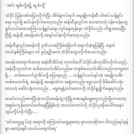
“အင်း ချစ်လို့ဗျို့ ချ စ်လို့”
သံဒိုင် ပြန်အော်ပြောလိုက်ပြီး အိမ်နဲ့ကပ်ရက် ရေချိုးကန်ဆီ ပါးစပ်သန့်ရှင်း
ရေး လုပ်ဖို့ ဆင်းခဲ့လိုက်တော့သည်။ အန်တီနုလွင်က စားထားတဲ့ ပန်းကန်တွေ
ရှင်းလင်းဆေးကြောသန့်ရှင်းရေး လုပ်နေတုန်းမှာ သံဒိုင်လည်း ကိစ္စအဝဝပြီး
ပြီမို့ အန်တီ့ အခန်းထဲကို အရင်ဝင်ခဲ့လိုက်တော့သည်။
အန်တီနုလွင်အခန်းကို ဒုတိယအကြိမ်မြောက် ရောက်ခဲ့ရပြန်ပြီ…နောင်
ဘယ်နှစ်ကြိမ်များ ဝင် ခွင့်ရဦးမလဲ သံဒိုင်တွေးလိုက်သေးသည်။
အခန်းထဲရောက်တော့ အန်တီအိပ်တဲ့ ကုတင်ပေါ် သံဒိုင်ပစ်လှဲအိပ်လိုက်သည်…
အန်တီ့ကုတင်က တစ်ယောက်အိပ်လည်းမ ကနှစ်ယောက်အိပ်လည်း မကျတာ
မို့…… တစ်ယောက်ခွဲအိပ်လို့ ပြောရမည်…… သန့်ရှင်းသပ်ရပ်တဲ့ အမျိုးသမီး
တစ်ယောက်ရဲ့ အခန်းမို့ အခန်းထဲက အနံ့ကလည်း မွှေးသလို မိမိခေါင်းအုံး
ထားတဲ့ ခေါင်းအုံးကလည်း … မွှေးရနံ့သင်းလေးကို သံဒိုင်ရှုရှိုက်နေရသည်။
ထမင်းလည်းစားပြီးခဲ့သလိုအခန်းရဲ့လုံခြုံ အေးချမ်းမှု့တွေလည်းရှိလာတော့
အစွမ်းကုန်ထောင်မတ်နေပြီဖြစ်တဲ့ အငယ်ကောင်ကို သံဒိုင်ပုဆိုးပေါ်ကနေပဲ
အုပ်ကိုင်လိုက်ပြီး……
“မင်းတွေ့ချ င်တဲ့ အရာကို မကြာခင်တွေ့ရတော့ မှာလားဆိုတာ ငါလည်းရင်ခုန်
စွာ စောင့်နေမိ တယ်ဟရောင်ရေ”