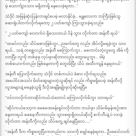
မဲ့ ယောင်္ကျားသား မရှိတာမို့ နေပေးခဲ့ရတာ…”
သံဒိုင် အမြန်ဆုံးပြန်လာချင်ပေမဲ့ မလာနိုင်ခဲ့… မန္တလေးက ဘကြီးဖြစ်သူ
ဆေးရုံပါတက်လိုက်ရတော့ ၂ ပတ်ကျော် ကြာသွားခဲ့ရသည်။
” ၂ ပတ်ကျော် လောက်ပဲ ရှိသေးတယ် ပိန် သွား လိုက်တာ အန်တီ ရယ်”
“ထမင်းလည်း သိပ်မစားဖြစ်ဘူး…ညဖက်တွေ လည်း အိပ်လို့မရခဲ့ဘူး သား
ရယ်… သရဲ တစ္ဆေလည်း အန်တီ မကြောက်ဘူး… မကောင်းတဲ့လူတွေ အိမ် ကို
လာပြီး လူကို တစ်ခုခု လုပ်မှာဆိုတာလည်း တွေးမပူဘူး… ဒါမဲ့
တစ်ယောက်တည်း ဖြစ်နေတာကို တွေးမိပြီး သိပ် အထီးကျန် နေရတယ်”
အန်တီ ပြောလိုက်တော့ သံဒိုင် တစ်ကယ်ပဲ ခံစား လိုက်ရသည်။
အပေါင်းအသင်း မိတ်ဆွေများတဲ့သူဆိုရင် လည်း ကိစ္စမရှိပေမဲ့ အန်တီလို
လူအများနဲ့ မနေခဲ့သူမို့ ဒီလိုအချိန်မျိုးမှာပိုဆိုးရပြီ။
“ဝင်လာလိုက်တာဆိုင်ကယ်သံတောင် မကြားလိုက်မိဘူး သားရယ်”
“ဆိုင်ကယ်သော့က မေမေအခန်းရှင်းလိုက်တာ ဘယ်မှာ သိမ်းမိမှန်းစဉ်းစား
နေတာရယ် ဖေဖေ့ဘီးကလည်း သွားစရာရှိတယ်ဆိုလို့ စက်ဘီးနဲ့ ပဲ လာခဲ့
လိုက်တာ အန်တီကိုလည်း သိပ်တွေ့ ချင်နေပြီလေ……”
“အန်တီ ဒီက ကိစ္စတွေပြီးကတည်းက သားကို မျှော်နေခဲ့ရတာ…ဦးမောင်လတ်