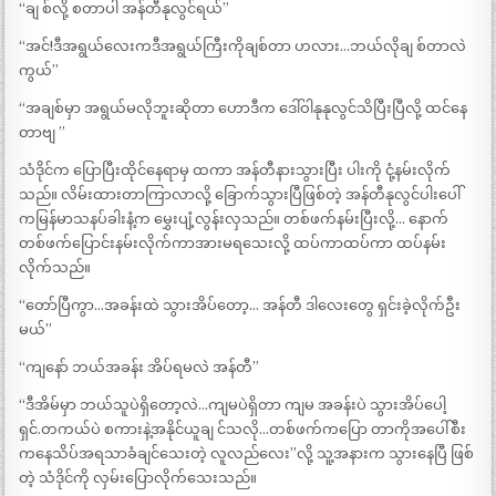
“ချ စ်လို့ စတာပါ အန်တီနုလွင်ရယ်”
“အင်!ဒီအရွယ်လေးကဒီအရွယ်ကြီးကိုချစ်တာ ဟလား…ဘယ်လိုချ စ်တာလဲ
ကွယ်”
“အချစ်မှာ အရွယ်မလိုဘူးဆိုတာ ဟောဒီက ဒေါ်ဝါနုနုလွင်သိပြီးပြီလို့ ထင်နေ
တာဗျ ”
သံဒိုင်က ပြောပြီးထိုင်နေရာမှ ထကာ အန်တီနားသွားပြီး ပါးကို ငုံ့နမ်းလိုက်
သည်။ လိမ်းထားတာကြာလာလို့ ခြောက်သွားပြီဖြစ်တဲ့ အန်တီနုလွင်ပါးပေါ်
ကမြန်မာသနပ်ခါးနံ့က မွှေးပျံ့လွန်းလှသည်။ တစ်ဖက်နမ်းပြီးလို့… နောက်
တစ်ဖက်ပြောင်းနမ်းလိုက်ကာအားမရသေးလို့ ထပ်ကာထပ်ကာ ထပ်နမ်း
လိုက်သည်။
“တော်ပြီကွာ…အခန်းထဲ သွားအိပ်တော့… အန်တီ ဒါလေးတွေ ရှင်းခဲ့လိုက်ဦး
မယ်”
“ကျနော် ဘယ်အခန်း အိပ်ရမလဲ အန်တီ”
“ဒီအိမ်မှာ ဘယ်သူပဲရှိတော့လဲ…ကျမပဲရှိတာ ကျမ အခန်းပဲ သွားအိပ်ပေါ့
ရှင်.တကယ်ပဲ စကားနဲ့အနိုင်ယူချ င်သလို…တစ်ဖက်ကပြော တာကိုအပေါ်စီး
ကနေသိပ်အရသာခံချင်သေးတဲ့ လူလည်လေး”လို့ သူ့အနားက သွားနေပြီ ဖြစ်
တဲ့ သံဒိုင်ကို လှမ်းပြောလိုက်သေးသည်။