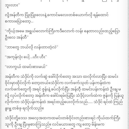
ဘူးလား”
လို့အန်တီက ပြုံးပြုံးလေးနဲ့ ကောင်မလေးတစ်ယောက်လို ရန်ထောင်
စကားပြောတော့…
“ကိုယ့်အမေ အရွယ်လောက်ကြီးကဒီလောက် လန်း နေတာလည်းထည့်ပြော
ဦးလေ အန်တီ”
“ဘာတွေ ဘယ်လို လန်းတာတဲ့လဲ”
“အကုန်လုံး ပေါ့ …ဟီး ဟီး”
“လာကွယ် ထမင်းစားမယ်”
အန်တီက သံဒိုင်ကို လက်ဆွဲ ခေါ်လိုက်တော့ အသာ ထလိုက်လာပြီး ထမင်း
ဝိုင်းမှာထိုင်လိုက် တော့တယ်။သံဒိုင်က လက်ဖက်သုတ် ပန်းကန်ထဲက
လက်ဖက်တွေကို အရင် ဇွန်းနဲ့ ခပ်လိုက်ပြီး အန်တီ့ ထမင်းပန်းကန်ထဲ ဦးချ မ
လို့ လုပ်လိုက်တော့ အန်တီက ခေါင်းရမ်းပြပြီး သံဒိုင့်လက်ထဲက ဇွန်းကို ပြန်ယူ
လိုက်ကာ သံဒိုင့်ပန်းကန်ထဲ အရင်ထည့်ပေးလိုက်သည်…… သံဒိုင် ရင်ထဲ ကြည်
နူးမှု့ တစ်ခု ရလိုက်သည်။
သံဒိုင်တို့ဒေသ အလေ့အထကထမင်းတစ်ဝိုင်းတည်းစားရင် ကိုယ်ထက်ကြီး
သူကို ဦးချ ပြီးမှစားကြသည်။ လင်မယားတွေ ကျ တော့ မိန်းမက