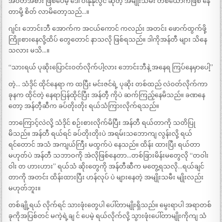
အဝတ်အစား ဖြစ်ပေမဲ့ ဒေါ် ဝါနုနုလွင် ဆိုတဲ့ အမျိုးသမီး တစ်ယောက်ဖြစ် နေ
တာမို့ စိတ် လာမိတော့သည်…။
ဂျင်း ဘောင်းဘီ အောက်က အငယ်ကောင် ကလည်း အတင်း ဖောက်ထွက်ဖို့
ကြိုးစားနေလို့ထိပ် တွေတောင် နာသလို ဖြစ်ရသည်။ ဒါကိုအန်တီ များ သိနေ
သလား မသိ…။
“သားရယ် ပုဆိုးပြောင်းဝတ်လိုက်ပါ့လား ဘောင်းဘီနဲ့ အနေရ ကြပ်နေမှာပေါ့”
တဲ့… သံဒိုင် ထိုင်နေရာ က ထပြီး မင်းဇင်ရဲ့ ပုဆိုး တစ်ထည် လဲဝတ်လိုက်ကာ
ခုနက ထိုင်တဲ့ နေရာပြန်ထိုင်ပြီး အန်တီ့ ကိုပဲ ဆက်ကြည့်နေမိသည်။ ခဏနေ
တော့ အန်တီ့ဆီက ခပ်တိုးတိုး ရယ်သံကြားလိုက်ရသည်။
ဘာကြောင့်လဲလို့ သံဒိုင် စဉ်းစားလိုက်မိပြီး အန်တီ ရယ်တာကို သတိပြု
မိသည်။ အန်တီ ရယ်ရင် ခပ်တိုးတိုးပဲ အရမ်းသဘောကျ လွန်းလို့ ရယ်
ရင်တောင် အသံ အကျယ်ကြီး မထွက်ပဲ နေသည်။ ထိန်း ထားပြီး ရယ်တာ
မဟုတ်ပဲ အန်တီ သဘာဝကို အဲလိုဖြစ်နေတာ…တစ်ခြားမိန်းမတွေလို “တဝါး
ဝါး တ ဟားဟား” ရယ်သံ ဆိုးတွေကို အန်တီဆီက မတွေ့ရသလို…ရယ်ချင်
တာကို အတင်း ထိန်းထားပြီး ဟန်လုပ် ပဲ များနေတဲ့ အမျိုးသမီး မျိုးလည်း
မဟုတ်ဘူး။
တစ်ချို့ရယ် လိုက်ရင် သားဖုံးတွေပါ ပေါ်တာမျိုးရှိသည်။ မွေးရာပါ အရာတစ်
ခုကိုအပြစ်တင် မကဲ့ရဲ့ချ င် ပေမဲ့ ရယ်လိုက်လို့ သွားဖုံးပေါ်တာမျိုးကိုကျ သံ