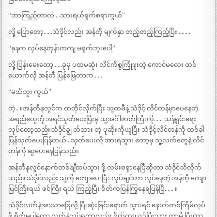
“ဘာကြည့်တာလဲ …သားရယ်ရှက်စရာကွယ်”
လို့ ပြောတော့……သံဒိုင်လည်း အန်တီ့ မျက်နှာ တည့်တည့်ကြည့်ပြီး………
“ခုနက လုပ်နေတုန်းကကျ မရှက်ဘူးပေါ့”
လို့ ပြန်းမေးတော့……ခုမှ ပထမဆုံး လိင်ကိစ္စကြုံဖူးတဲ့ ကောင်မလေး တစ်
ယောက်လို အန်တီ ပြန်ဖြေတာက……
“မသိဘူး ကွယ်”
တဲ့…။အန်တီနုလွင်က ထထိုင်လိုက်ပြီး သူ့ထမီနဲ့ သံဒိုင့် လိင်တန်မှာပေနေတဲ့
အရည်တွေကို အရင်သုတ်ပေးပြီးမှ သူ့အင်္ဂါဇာတ်ကြီးကို…… သန့်ရှင်းရေး
လုပ်တော့သည်။သံဒိုင်ချွ တ်ထား တဲ့ ပုဆိုးကိုယူပြီး သံဒိုင့်လိင်တန်ကို တစ်ခါ
ပြန်သုတ်ပေးပြန်တယ်…သုတ်ပေးလို့ အားရသွား တော့မှ သူ့လက်တွေနဲ့ လိင်
တန်ကို ဆွပေးနေပြန်သည်။
အန်တီနုလွင်နောက်တစ်ချီထပ်သွား ဖို့ လမ်းစရှာနေပြီဆိုတာ သံဒိုင်သိလိုက်
သည်။ သံဒိုင်လည်း သူ့ကို ကျောပေးပြီး လုပ်ချင်တာ လုပ်နေတဲ့ အန်တီ့ ကျော
ပြင်ကြီးရယ် ဖင်ကြီး ရယ် ကြည့်ပြီး စိတ်ကပြန်ကြွနေရပြန်ပြီ…… ။
သံဒိုင်လက်နဲ့အာသာဖြေလို့ ပြီးဆုံးခြင်းရောက် သွားရင် နောက်တစ်ကြိမ်လုပ်
ဖို့ စိတ်မပါတော့ လက်နဲ့လုပ်ရတာလည်း စိတ်ကူးယဉ်ပြီးသွား တာမို့ ပြီးကာ