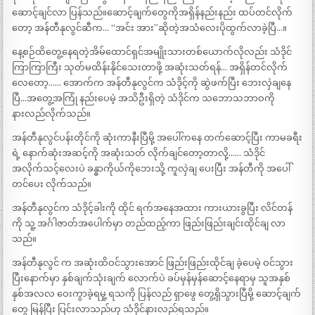
ဆောင့်ချင်လာ ပြန်သည်။ဆောင့်ချက်တွေကိုအရှိန်နည်းနည်း ထပ်တင်လိုက်
တော့ အန်တီနုလွင်ဆီက… “အင်း အား”ဆိုတဲ့အသံလေးပိုထွက်လာခဲ့ပြီ…။
နေ့စဉ်ထိတွေ့နေရတဲ့အိမ်ထောင်ရှင်အမျိုးသားတစ်ယောက်လိုလည်း သံဒိုင်
ကြာကြာကြီး သုတ်မထိန်းနိုင်သေးတာဖို့ အဆုံးသတ်ရန်… အရှိန်တင်လိုက်
လေတော့…… အောက်က အန်တီနုလွင်က သံဒိုင့်ကို ဆွဲဖက်ပြီး ဘေးလှဲချနေ
ပြီ…အတွေ့အကြုံ နည်းပေမဲ့ အသိဦးရှိတဲ့ သံဒိုင်က သဘောသဘာဝကို
နားလည်လိုက်သည်။
အန်တီနုလွင်ပန်းတိုင်ကို ဆုံးကာနီးပြီမို့ အပေါ်ကနေ တက်ဆောင့်ပြီး ကာမခရီး
ရဲ့ နောက်ဆုံးအဆင့်ကို အဆုံးသတ် လိုက်ချင်တော့တာလို့…… သံဒိုင်
အလိုက်သင့်လေးပဲ ခန္ဓာကိုယ်ကိုဘေးသို့ ကူလှဲချ ပေးပြီး အန်တီကို အပေါ်
တင်ပေး လိုက်သည်။
အန်တီနုလွင်က သံဒိုင့်ခါးကို ထိုင် ရက်အနေအထား ကားယားခွပြီး လိင်တန်
ကို သူ့ အင်္ဂါဇာတ်အပေါက်မှာ တည်ထည့်ကာ ဖြည်းဖြည်းချင်းထိုင်ချ လာ
သည်။
အန်တီနုလွင် က အဆုံးထိဝင်သွားအောင် ဖြည်းဖြည်းထိုင်ချ ခဲ့ပေမဲ့ ဝင်သွား
ပြီးနောက်မှာ နှစ်ချက်သုံးချက် လောက်ပဲ ခပ်မှန်မှန်ဆောင့်နေရာမှ သူအနှစ်
နှစ်အလလ ဝေးကွာခဲ့ရမှု့ ရသကို ပြန်လည် ရှာဖွေ တွေ့ရှိသွားပြီမို့ ဆောင့်ချက်
တွေ မြန်ပြီး ပြင်းလာသည်ဟု သံဒိုင်နားလည်ရသည်။