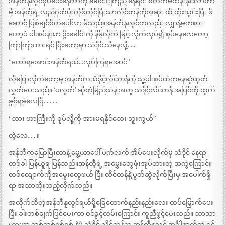
အန်တီနုလွင်စုပ်ပေးနေတာကို ခေါင်းငုံ့ကြည့် နေရင်း စိတ်ကမထိန်းနိုင်လာတာ
မို့ အန်တီ့ရဲ့ လည်ဂုတ်ပိုးကိုဖိကိုင်ပြီးသာလိင်တန်ကိုအဆုံး ထိ ထိုးသွင်းပြီး ဖိ
ဆောင့် ပြစ်ချင်စိတ်ပေါ်လာ မိသည်။အန်တီနုလွင်ကလည်း လျှာနဲ့မကစား
တော့ပဲ ပါးစပ်နဲ့သာ ဦးခေါင်းကို နိမ့်လိုက် မြင့် လိုက်လုပ်၍ စုပ်နေလေတော့
ကြာကြာထားရင် ပြီးတော့မှာ သံဒိုင် သိနေလို့……
“တော်ရအောင်အန်တီရယ်…လုပ်ကြရအောင်”
လို့ပြောလိုက်တော့မှ အန်တီကသံဒိုင့်လိင်တန်ကို သူ့ပါးစပ်ထဲကနေဆွဲထုတ်
လွှတ်ပေးသည်။ ‘ပလွတ်’ ဆိုတဲ့မြည်သံနဲ့ အတူ သံဒိုင့်လိင်တန် အပြင်ကို ထွက်
ခွင့်ရခဲ့လေပြီ………
“သား ဟာကြီးကို စုပ်လို့ကို အားမရနိုင်သေး ဘူးကွယ်”
တဲ့လေ……။
အန်တီကပြောပြီးတာနဲ့ မွေ့ယာပေါ် ပက်လက် အိပ်ပေးလိုက်မှ သံဒိုင် နေရာ
တစ်ခါ ပြန်ယူရ ပြန်သည်။အန်တီ့ရဲ့ အမွှေးတွေဖုံးအုပ်ထားတဲ့ အကွဲကြောင်း
တစ်လျောက်ကိုအမွှေးတွေဖယ် ပြီး လိင်တန်နဲ့ ပွတ်ဆွဲလိုက်ပြီးမှ အပေါက်ရှိ
ရာ အသာထိုးထည့်လိုက်သည်။
အလိုက်သိတဲ့အန်တီနုလွင်ရယ်မို့ခြေထောက်နည်းနည်းလေး ထပ်မြှောက်ပေး
ပြီး ခါးတစ်ချက်ပြင်ပေးကာ ဝင်ခွင့်လမ်းကြောင်း ကူညီဖွင့်ပေးသည်။ သာသာ
ယာယာ တစ်တစ်ရစ်ရစ် နဲ့ပဲ သံဒိုင့် လိင်တန်က အန်တီနုလွင် အင်္ဂါဇာတ်ထဲ ဝင်