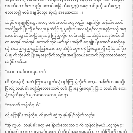
အငယ်ကောင်ကလည်း ထောင်နေမြဲ ထိတွေ့ရမဲ့ အရာတစ်ခုကို မထိတွေ့ရ
သေးသ၍ မာန် မချ နိုင်ဘူး ဆိုတဲ့ အနေအထား…။
သံဒိုင် ရေချိုးပြီးသွားတော့ ထမင်းဟင်းတွေလည်း ကျက်ပြီ။ အန်တီတောင်
အင်္ကျီချွတ်ပြီးလို့ ရင်လျားနဲ့ သံဒိုင့် ရဲ့ ပုဆိုးပါးလေးနဲ့ ရင်လျားနေခဲ့သလို အဖု
အထစ်တွေ သိပ်မမြင်ရပေမဲ့ ကြည့်လို့ကောင်းနေမြဲ…… သံဒိုင် စာအုပ်စင်ပေါ်
က စာအုပ်တစ်အုပ် ကောက်ကိုင် ဖတ်ရင်း အန်တီ ရေချိုးပြီးအောင် စောင့်နေ
လိုက်သည်။နည်းနည်းကြာလာတော့ သံဒိုင် မှေးကနဲ ဖြစ်သွားလို့ ထိုင်ခုံပေါ်မှာ
ပဲ မျ က်လုံးမှိတ်ပြီးမှေးနေလိုက်သည်။ အချိန်ဘယ်လောက်ကြာသွားလဲတော့
သံဒိုင် မသိ…။
“သား ထမင်းစားရအောင်”
ဆိုတဲ့အန်တီ့ အသံ ကြားမှ မျ က်လုံး ဖွင့်ကြည့်လိုက်တော့… အန်တီက ရေချိုး
ပြီးလို့ သနပ်ခါးရေကြဲလေးတောင် လိမ်းပြီးနေပြီ။ရေချိုးပြီးစ သနပ်ခါး လေး
နဲ့ အန်တီနုလွင် မျက်နှာလေးကချ စ်စရာ
“လှတယ် အန်တီရယ်”
လို့ ပြောပြီး အန်တီ့မျ က်နှာကို ဆွဲယူ နမ်းပြစ်လိုက်သည်။
“အို ကွယ်…သနပ်ခါးတွေ မခြောက်သေးတာ ပျက် ကုန်လိမ့်မယ်…လူကိုများ
စော်စော် ကားကားလာနမ်းနေတယ် ကိုယ့်အမေအရွယ် လောက်ကြီးကို မရှက်