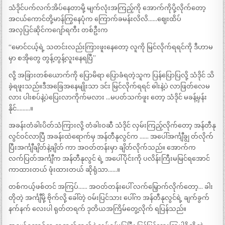
သံဒိုင်ပက်လက်အိပ်နေတာမို့ မျက်လုံးအကြည့်ကို အောက်ကိုပို့လိုက်တော့
အငယ်ကောင်တို့မာန်ကြွနေပုံက ကြောက်ခမန်းလိလိ……ဈေးထိပ်
အလှပြင်ဆိုင်ကဂျော်ရကီး တစ်ဦးက
“မောင်ငယ့်ရဲ့ သတင်းလည်းကြားဖူးနေတော့ လူကို မြင်လိုက်ရရင်ကို ဒီဟာမ
မှာ စအိုတွေ တွန့်တွန့်လူးနေရပြီ”
လို့ အခြားတစ်ယောက်ကို ပြောမိရာ ပြောခံရတဲ့သူက ပြန်ပြောပြလို့ သံဒိုင် သိ
ခဲ့ရဖူးသည်။ဒီအခြေအနေမျိုးသာ ဒင်း မြင်လိုက်ရရင် ဓါးနဲ့ပဲ လာဖြတ်လေမ
လား ပါးစပ်နဲ့ပဲပြေးလာကိုက်မလား …မပတ်သက်ဖူး တော့ သံဒိုင် မခန့်မှန်း
နိုင်………။
အခန်းတံခါးပိတ်သံကြားလို့ တံခါးဝဆီ သံဒိုင် လှမ်းကြည့်လိုက်တော့ အန်တီနု
လွင်ဝင်လာပြီ အခန်းထဲရောက်မှ အန်တီနုလွင်က …… အပေါ်အင်္ကျီချွ တ်လိုက်
ပြီးအင်္ကျီချိတ်နဲ့ချိတ် ကာ အဝတ်တန်းမှာ ချိတ်လိုက်သည်။ အောက်က
လက်ပြတ်အင်္ကျီက အန်တီနုလွင် ရဲ့ အပေါ်ပိုင်းကို ပလိန်းကြီးမမြင်ရအောင်
ကာထားတယ် ဖုံးထားတယ် ဆိုရုံသာ……။
တစ်ကယ့်ဖစ်တင် အကြပ်…… အဝတ်တန်းပေါ် လက်မြှောက်လိုက်တော့… ခါး
တိုတဲ့ အင်္ကျီမို့ ဗိုက်လို့ ခေါ်တဲ့ ဝမ်းပြင်သား ပေါ်က အန်တီနုလွင်ရဲ့ ချက်ခွက်
နက်နက် လေးပါ ရုတ်တရက် ဒုတိယအကြိမ်တွေ့လိုက် ရပြန်သည်။