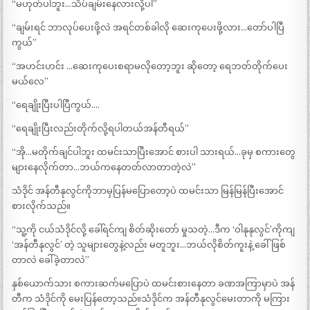
“မဟုတ်ပါဘူး…သိပ်ချမ်းနေလားလို့ပါ”
“ချမ်းရင် ဘာလုပ်ပေးဖို့လဲ အရင်တစ်ခါလို ဆေးကုပေးဖို့လား…တော်ပါပြီ
ကွယ်”
“အဟင်းဟင်း …ဆေးကုပေးစရာမလိုတော့ဘူး ဆိုတော့ ရေဘတ်တိုက်ပေး
မယ်လေ”
“ရေချိုးပြီးပါပြီကွယ်.…
“ရေချိုးပြီးလည်းတိုက်လို့ရပါတယ်အန်တီရယ်”
“အို…မတိုက်ချင်ပါဘူး ထမင်းသာပြီးအောင် စားပါ သားရယ်…ခုမှ စကားတွေ
များနေလိုက်တာ…ဘယ်ကနေတတ်လာတာတဲ့လဲ”
သံဒိုင် အန်တီနုလွင်ကိုဘာမှပြန်မပြောတော့ပဲ ထမင်းသာ မြန်မြန်ပြီးအောင်
စားလိုက်သည်။
“သူ့ကို ငယ်သံဒိုင်လို့ ခေါ်ရင်ကျ စိတ်ဆိုးတော် မှုသတဲ့…ဒီက ‘ဝါနုနုလွင်’ကိုကျ
‘အန်တီနုလွင်’ တဲ့ သူများတွေနဲ့လည်း မတူဘူး…ဘယ်လိုစိတ်ကူးနဲ့ ခေါ်ဖြစ်
တာလဲ ခေါ်ခဲ့တာလဲ”
နှစ်ယောက်သား စကားဆက်မပြောပဲ ထမင်းစားနေတာ ခဏအကြာမှာပဲ အန်
တီက သံဒိုင်ကို မေးပြန်တော့သည်။သံဒိုင်က အန်တီနုလွင်မေးတာကို မကြား