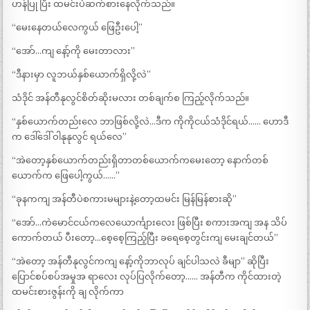
ဟန်ပြု ပြီး ထမင်းပဲဆက်စားနေလိုက်သည်။
“မေးနေတယ်လေကွယ် ဖြေဦးပေါ့”
“အော်…ကျ နော့်ကို မေးတာလား”
“ဒီနားမှာ လူဘယ်နှစ်ယောက်ရှိလို့လဲ”
သံဒိုင် အန်တီနုလွင်စိတ်ဆိုးမလား တစ်ချက်စ ကြည့်လိုက်သည်။
“နှစ်ယောက်တည်းလေ ဘာဖြစ်လို့လဲ…ဒီက ကိုကိုငယ်သံဒိုင်ရယ်…… ဟောဒီ
က ဒေါ်ဒေါ် ဝါနုနုလွင် ရယ်လေ”
“အဲတော့နှစ်ယောက်တည်းရှိတာတစ်ယောက်ကမေးတော့ နောက်တစ်
ယောက်က ဖြေပေါ့ကွယ်……”
“ခုနကကျ အန်တီပဲစကားမများနဲ့တော့ထမင်း မြန်မြန်စားဆို”
“အော်…ကဲမောင်ငယ်ကလေယောင်္ကျားလေး ဖြစ်ပြီး စကားအကျ အန သိပ်
ကောက်တယ် ပီးတော့…စေ့စေ့ကြည့်ပြီး ခရေစေ့တွင်းကျ မေးချင်တယ်”
“အဲတော့ အန်တီနုလွင်ကကျ နော့်ကိုဘာလုပ် ချင်ပါသလဲ ခီမျာ” ဆိုပြီး
ပြောင်စပ်စပ်အမှုအ ရာလေး လုပ်ပြလိုက်တော့…… အန်တီက ကိုင်ထားတဲ့
ထမင်းစားဇွန်းကို ချ လိုက်ကာ