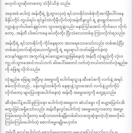
မဟုတ်ဘူးဆိုတာတော့ သံဒိုင်သိခဲ့ သည်။
အခုအခံ မပါတဲ့ အန်တီ့ရဲ့ ဖွံ့ထွားလှတဲ့ ရင်သားစိုင်တစ်စုံကိုအင်္ကျီပေါ်ကနေ
ဖိနှိပ်ကိုင် တွယ်ရင်း ရင်ခွင်ထဲကိုမှီလိုက်တဲ့အန်တီနုလွင် ရဲ့ နားရွက်လေးကို
လျှာနဲ့ယှက်ပါးစပ်နဲ့စုပ်ကာ သွားတွေနဲ့လည်း မနာကြင်အောင် ကိုက်ပေး လိုက်
တော့…အန်တီ ပါးစပ်ကနေ ခပ်တိုးတိုး ငြီးသံလေးတစ်ခု ကြားလိုက်ရသည်။
အန်တီ့ရဲ့ ရင်သားစိုင်ကို ကိုင်နေရတာ အားမရသေးသော်လည်း တစ်ဆင့်ပြီး
တစ်ဆင့်တက်ဆိုတဲ့ယောင်္ကျားတို့ ရဲ့ မွေးရာပါ တတ်မြှောက်ခဲ့တဲ့
သေနင်္ဂဗျူဟာ အကွက်နဲ့ ခပ်လျော့လျော့ဖြစ်နေတဲ့ အန်တီ့ လုံချည်ကို လုံးဝ
ကျွ တ်သွားအောင်ဘယ်ဘက် ခါးပေါ်အစတင် ဝတ်တဲ့ဘယ်တင်ဝတ်လုံချည်စ
ကို ဖြေချ လိုက်သည်။
လုံချည်စ ဖြေချ အပြီးမှ အမွှေးတို့ ပေါက်ရာဋ္ဌာန ဆီးစပ်စကို လက်နဲ့ အရင်
စမ်းလိုက်သည်… ဝန်းကျင်တစ်ဝိုက် နေရာနှံ့သွားအောင် လက်နဲ့ ပွတ်ကိုင်
လိုက်တော့ များပြားစွာပေါက်နေတဲ့ အန်တီ့ အမွှေးတွေကို တွေ့ရသည်။
ဆီးခုံပေါ်နဲ့ ပေါင်ခွကြားမှာ ပေါက်တဲ့အမွှေးက ဆံပင်မွှေး လို ပျော့ပြောင်းအိ
ထွေးခြင်းမရှိသော်လည်း အန်တီနုလွင်ပေါက်တဲ့ အမွှေးတွေကတော့ အမွှေး
ကြမ်းတွေပါလို့တော့ မဆိုသာ။တစ်ချိန်တစ်ခါသာတွေဆုံဖူးတဲ့ဟိုအမလိုခပ်
ကြမ်းကြမ်းပေါက်တဲ့ စောက်မွှေးမျိုးမဟုတ်။
အန်တီ့ နုလွင်ပေါက်တဲ့ စောက်မွှေးကတော့ မပျော့ပြောင်းသော်လည်း မ