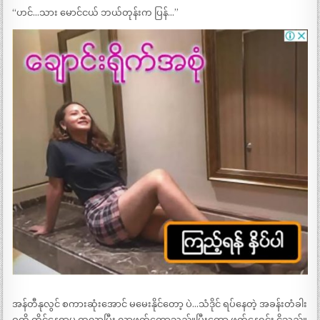
“ဟင်…သား မောင်ငယ် ဘယ်တုန်းက ပြန်…”
အန်တီနုလွင် စကားဆုံးအောင် မမေးနိုင်တော့ ပဲ…သံဒိုင် ရပ်နေတဲ့ အခန်းတံခါး
ဝထိ ထိုင်နေရာမှ ထလာပြီး လာဖက်တော့သည်။ပြီးတော့ ဖက်နေရင်း ငိုသည်။