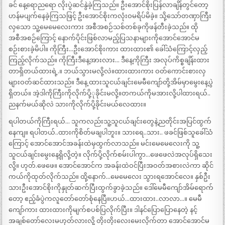
ခင် နေ့ရောညရော လိုးပွဲဆင်နွဲခဲ့ကြသည်။ ဦးအောင်စိုးပြန်လာချိန်တွင်တော့
ဟန်မပျက်နေခဲ့ကြသဖြင့် ဦးအောင်စိုးကလုံးဝမရိပ်မိခဲ့။ သို့သော်တဏှာကြီး
လှသော သူ့မေမေလေးကား အစီအစဉ်သစ်တစ်ခုကိုဖန်တီးခဲ့သည်။ ထို
အစီအစဉ်ကြောင့် နောက်ပိုင်းဖြစ်လာမည့်ပြသနာများကိုအောင်အောင်မ
စဉ်းစားခဲ့မိပါ။ ကိုကြီး…ဦးအောင်စိုးကား ထားထား၏ ခေါ်သံကြောင့်လှည့်
ကြည့်လိုက်သည်။ ကိုကြီးဒီနေ့အားလား… ဒီနေ့ကိုကြီး အလုပ်ကိစ္စချိန်းထား
တာရှိတယ်ထားရဲ့.။ ဘယ်သွားမလို့လဲ။ထားထားကား ဝတ်ကောင်းစားလှ
များဝတ်ဆင်ထားသည်။ ဒီနေ့ ထားသူငယ်ချင်းမေမီကျော်တို့အိမ်မှာမွေးနေ့ပွဲ
ရှိတယ်။ အဲ့ဒါကိုကြီးကိုလိုက်ပို့ုခိုင်းမလို့။တကယ်ကိုမအားလို့ပါထားရယ်..
ညနက်မယ်ဆိုလဲ သားကိုလိုက်ပို့ခိုင်းမယ်လေထား။
ရပါတယ်ကိုကြီးရယ်… သူကလည်းသူ့သူငယ်ချင်းတွေနဲ့ညတိုင်းအပြင်ထွက်
နေကျ။ ရပါတယ်..ထားကိုစိတ်မချပါဘူး။ သားရေ..သား.. ဖခင်ဖြစ်သူခေါ်သံ
ကြောင့် အောင်အောင်အခန်းထဲမှထွက်လာသည်။ မင်းမေမေလေးကို သူ့
သူငယ်ချင်းမွေးနေ့ရှိလို့တဲ့။ လိုက်ပို့လိုက်စမ်းပါကွာ…ဖေဖေလဲအလုပ်ရှိသေး
လို့။ ဟုတ်.ဖေဖေ။ အောင်အောင်က အခန်းထဲဝင်ပြီးအဝတ်အစားလဲကာ ဆိုင်
ကယ်ကိုထုတ်လိုက်သည်။ ထို့နောက်…မေမေလေး သွားရအောင်လေ။ နှစ်ဦး
သားဦးအောင်စိုးကိုနှုတ်ဆက်ပြီးထွက်ခွာခဲ့သည်။ ဒေါ်မေမီကျော်အိမ်ရောက်
တော့ ဧည့်ခံပွဲကလူတော်တော်စုံနေပြီ။ဟယ်…ထားထား..လာလာ…။ မေမီ
ကျော်ကား ထားထားကိုမျက်စပစ်ပြလိုက်ပြီး။ ဒါနင်ပြောပြောနေတဲ့ နင့်
အချစ်တော်လေးမဟုတ်လားလို့ တိုးတိုးလေးမေးလိုက်တာ အောင်အောင်မ