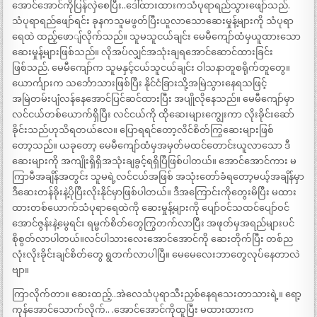
အောင်အောင်ကိုပြန်လှဲစေပြီး..ဒေါ်ထားထားကသံပုရာရည်သွားဖျော်သည်.
သံပုရာရည်ဖျော်ရင်း ခုနကသူမဖွတ်ပြီးယူလာသောဆေးမှုန့်များကို သံပုရာ
ရေထဲ ထည့်ဖောျ်လိုက်သည်။ သူမသူငယ်ချင်း မေမီကျော်ထံမှယူထားသော
ဆေးမှုန့်များဖြစ်သည်။ လိုအပ်လျှင်အသုံးချရအောင်ဆောင်ထားခြင်း
ဖြစ်သည်. မေမီကျော်က သူမနှင့်ငယ်သူငယ်ချင်း ဝါသနာတူစရိုက်တူတွေ။
ယောင်္ကျားက သင်္ဘောသားဖြစ်ပြီး နိုင်ငံခြားသို့အမြဲသွားနေရသဖြင့်
အမြဲတမ်းပျံလန်နေအောင်ပြင်ဆင်ထားပြီး အပျိုလိုနေသည်။ မေမီကျော်မှာ
လင်ငယ်တစ်ယောက်ရှိပြီး လင်ငယ်ကို ထိုဆေးများကျွေးကာ လိုးခိုင်းဆော်
ခိုင်းသည်ဟုသိရတယ်လေ။ ပြောရရင်တော့လိင်စိတ်ကြွဆေးများဖြစ်
တော့သည်။ ယခုတော့ မေမီကျော်ထံမှအမှတ်မထင်တောင်းယူလာသော ဒီ
ဆေးများကို အကျိုးရှိရှိအသုံးချခွင့်ရရှိပြီဖြစ်ပါတယ်။ အောင်အောင်ကား မ
ကြာမီအချိန်အတွင်း သူမရဲ့လင်ငယ်အဖြစ် အသုံးတော်ခံရတော့မယ့်အချိန်မှာ
ဒီဆေးတန်ခိုးနဲ့ပိုပြီးလိုးနိုင်မှာဖြစ်ပါတယ်။ ဒီအကြောင်းကိုတွေးမိပြီး မထား
ထားတစ်ယောက်သံပုရာရေထဲကို ဆေးမှုန့်များကို ပျော်ဝင်သထင်ပျော်ဝင်
အောင်ဇွန်းနဲ့မွေရင်း ရမ္မက်စိတ်တွေကြွတက်လာပြီး အဖုတ်မှအရည်များပင်
စိုစွတ်လာပါတယ်။လင်ပါသားလေးအောင်အောင်ကို ဆေးတိုက်ပြီး တစ်ည
လုံးလိုးခိုင်းချင်စိတ်တွေ ရွတက်လာပါပြီ။ မေမေလေးဘာတွေလုပ်နေတာလဲ
ဗျာ။
ကြာလိုက်တာ။ ဆေးထည့်..အဲလေသံပုရာသီးညှစ်နေရသေးတာသားရဲ့။ ရော့
ကုန်အောင်သောက်လိုက်.. .အောင်အောင်ကိုထူပြီး မထားထားက