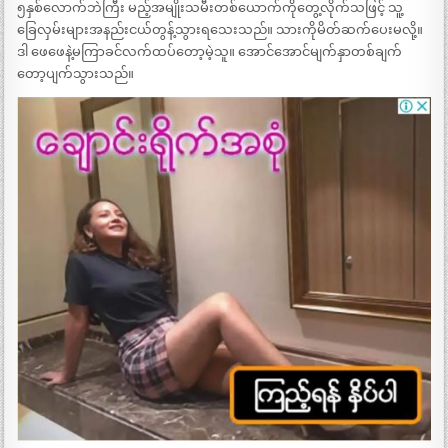
၅နှစ်လောက်ဘဲကြီး မည့်အမျိုးသမီးတစ်ယောက်ကိုတွေ့လိုက်သဖြင့် သူ့
ခြေလှမ်းများအနည်းငယ်တွန့်သွားရသေးသည်။ သားကိုမိတ်ဆက်ပေးမလို့။
ဒါ ဖေဖေနဲ့မကြာခင်လက်ထပ်တော့မဲ့သူ။ အောင်အောင်မျက်နှာတစ်ချက်
တော့ပျက်သွားသည်။