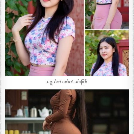
မရွယ်ဘဲ စော်ကဲ မင်းဖြစ်