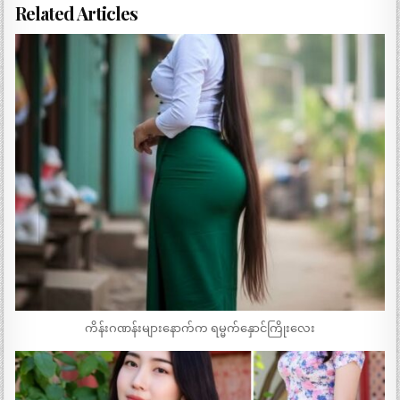
Related Articles
ကိန်းဂဏန်းများနောက်က ရမ္မက်နှောင်ကြိုးလေး