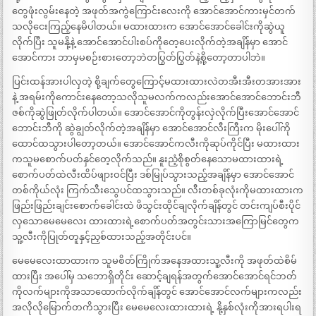
တွေဖုံးလွမ်းနေတဲ့ အဖုတ်အကွဲကြောင်းလေးကို အောင်အောင်ကားမှင်တက်
သလိုငေးကြည့်နေမိပါတယ်။ မထားထားက အောင်အောင်ခေါင်းကိုဆွဲယူ
လိုက်ပြီး သူမနို့နဲ့ အောင်အောင်ပါးစပ်ကိုတေ့ပေးလိုက်တဲ့အချိန်မှာ အောင်
အောင်ကား ဘာမှမစဉ်းစားတော့ဘဲတပြွတ်ပြွတ်နဲ့စို့တော့တာပါဘဲ။
ပြင်းထန်အားပါလှတဲ့ စို့ချက်တွေကြောင့်မထားထားလဲတအီးအီးတအားအား
နဲ့ အရမ်းကိုကောင်းနေတော့သလိုသူမလက်ကလည်းအောင်အောင်ဘောင်းဘီ
ဇစ်ကိုဆွဲဖြုတ်လိုက်ပါတယ်။ အောင်အောင်ကိုတွန်းလှဲလိုက်ပြီးအောင်အောင်
ဘောင်းဘီကို ဆွဲချွတ်လိုက်တဲ့အချိန်မှာ အောင်အောင်လီးကြီးက မိုးပေါ်ကို
ထောင်ထသွားပါတော့တယ်။ အောင်အောင်ကလီးကိုဆုပ်ကိုင်ပြီး မထားထား
ကသူမစောက်ပတ်နှင်တေ့လိုက်သည်။ နူးညံ့စိုစွတ်နေသောမထားထားရဲ့
စောက်ပတ်ထဲလီးထိပ်ဖျားဝင်ပြီး ဒစ်မြုပ်သွားသည့်အချိန်မှာ အောင်အောင်
တစ်ကိုယ်လုံး ကြက်သီးသွေပင်ထသွားသည်။ လီးတစ်ခုလုံးကိုမထားထားက
ဖြည်းဖြည်းချင်းစောက်ခေါင်းထဲ ဖိသွင်းထိုင်ချလိုက်ချိန်တွင် တင်းကျပ်စီးပိုင်
လှသောမေမေလေး ထားထားရဲ့စောက်ပတ်အတွင်းသားအကြောမြင်တွေက
သူ့လီးကိုပြုတ်တူနှင့်ညှစ်ထားသည့်အတိုင်းပင်။
မေမေလေးထာထားက သူမစိတ်ကြိုက်အနေအထားသူ့လီးကို အဖုတ်ထဲစိမ်
ထားပြီး အပေါ်မှ သဘောရှိတိုင်း ဆောင့်ချရန်အတွက်အောင်အောင်ရင်ဘတ်
ကိုလက်များကိုအသာထောက်လိုက်ချိန်တွင် အောင်အောင်လက်များကလည်း
အလိုလိုမြောက်တကိသွားပြီး မေမေလေးထားထားရဲ့ နို့နှစ်လုံးကိုအားရပါးရ