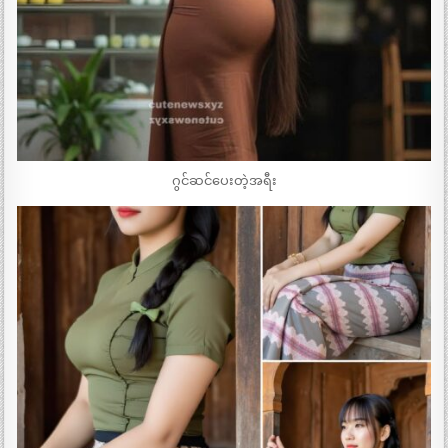
ဂွင်ဆင်ပေးတဲ့အရီး