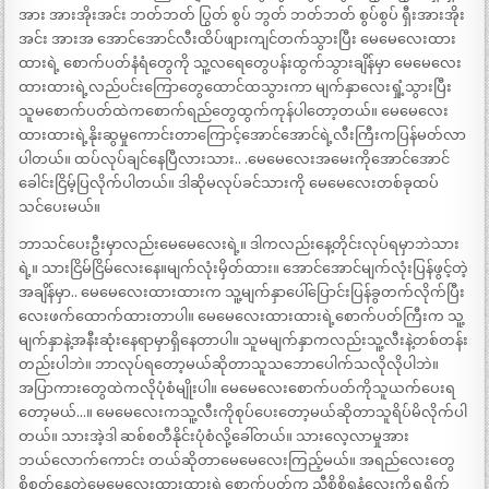
အား အားအိုးအင်း ဘတ်ဘတ် ပြွတ် စွပ် ဘွတ် ဘတ်ဘတ် စွပ်စွပ် ရှီးအားအိုး
အင်း အားအ အောင်အောင်လီးထိပ်ဖျားကျင်တက်သွားပြီး မေမေလေးထား
ထားရဲ့ စောက်ပတ်နံရံတွေကို သူ့လရေတွေပန်းထွက်သွားချိန်မှာ မေမေလေး
ထားထားရဲ့လည်ပင်းကြောတွေထောင်ထသွားကာ မျက်နှာလေးရှုံ့သွားပြီး
သူမစောက်ပတ်ထဲကစောက်ရည်တွေထွက်ကုန်ပါတော့တယ်။ မေမေလေး
ထားထားရဲ့နိုးဆွမှုကောင်းတာကြောင့်အောင်အောင်ရဲ့လီးကြီးကပြန်မတ်လာ
ပါတယ်။ ထပ်လုပ်ချင်နေပြီလားသား.. .မေမေလေးအမေးကိုအောင်အောင်
ခေါင်းငြိမ့်ပြလိုက်ပါတယ်။ ဒါဆိုမလုပ်ခင်သားကို မေမေလေးတစ်ခုထပ်
သင်ပေးမယ်။
ဘာသင်ပေးဦးမှာလည်းမေမေလေးရဲ့။ ဒါကလည်းနေ့တိုင်းလုပ်ရမှာဘဲသား
ရဲ့။ သားငြိမ်ငြိမ်လေးနေ။မျက်လုံးမှိတ်ထား။ အောင်အောင်မျက်လုံးပြန်ဖွင့်တဲ့
အချိန်မှာ.. မေမေလေးထားထားက သူ့မျက်နှာပေါ်ပြောင်းပြန်ခွတက်လိုက်ပြီး
လေးဖက်ထောက်ထားတာပါ။ မေမေလေးထားထားရဲ့စောက်ပတ်ကြီးက သူ့
မျက်နှာနဲ့အနီးဆုံးနေရာမှာရှိနေတာပါ။ သူမမျက်နှာကလည်းသူ့လီးနဲ့တစ်တန်း
တည်းပါဘဲ။ ဘာလုပ်ရတော့မယ်ဆိုတာသူသဘောပေါက်သလိုလိုပါဘဲ။
အပြာကားတွေထဲကလိုပုံစံမျိုးပါ။ မေမေလေးစောက်ပတ်ကိုသူယက်ပေးရ
တော့မယ်…။ မေမေလေးကသူ့လီးကိုစုပ်ပေးတော့မယ်ဆိုတာသူရိပ်မိလိုက်ပါ
တယ်။ သားအဲ့ဒါ ဆစ်စတီနိုင်းပုံစံလို့ခေါ်တယ်။ သားလေ့လာမှုအား
ဘယ်လောက်ကောင်း တယ်ဆိုတာမေမေလေးကြည့်မယ်။ အရည်လေးတွေ
စိုစွတ်နေတဲ့မေမေလေးထားထားရဲ့စောက်ပတ်က ညှီစို့စို့ရနံ့လေးကိုရှုရှိုက်