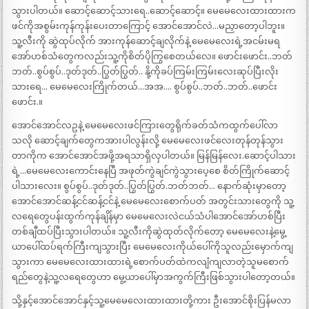
သွားပါတယ်။ ဆောင့်ဆောင့်သားရေ..ဆောင့်ဆောင့်။ မေမေလေးထားထားက
ဖင်ကိုအစွမ်းကုန်ကုန်းပေးတာကြောင့် အောင်အောင်လဲ…မညှာတော့ပါဘူး။
သူ့လီးကို ဆွဲထုပ်လိုက် အားကုန်ဆောင့်ချလိုက်နဲ့ မေမေလေးရဲ့အငမ်းမရ
အော်ဟစ်သံတွေကလည်းသူ့ကိုစိတ်ပိုကြွစေတယ်လေ။ ဖောင်းဖောင်း..ဘတ်
ဘတ်..စွပ်စွပ်..ဒုတ်ဒုတ်..ပြွတ်ပြွတ်.. နို့ကိုခပ်ကြမ်းကြမ်းလေးဆုပ်ပြီးလိုး
သားရေ… မေမေလေးကြိုက်တယ်…အအ…. စွပ်စွပ်..ဘတ်..ဘတ်..ဖောင်း
ဖောင်း.။
အောင်အောင်လဥနဲ့ မေမေလေးဖင်ကြားတွေရိုက်ခတ်သံကထွက်ပေါ်လာ
သလို ဆောင့်ချက်တွေကအားပါလွန်းလို့ မေမေလေးဖင်လေးတုန်တုန်သွား
တာကိုက အောင်အောင်အဖို့အရသာရှိလှပါတယ်။ မြန်မြန်လေး.ဆောင့်ပါသား
ရဲ့…မေမေလေးကောင်းနေပြီ အဖုတ်ကွဲချင်ကွဲသွားပေ့စေ စိတ်ကြိုက်ဆောင့်
ပါသားလေး။ စွပ်စွပ်..ဒုတ်ဒုတ်..ပြွတ်ပြွတ်.ဘတ်ဘတ်… နောက်ဆုံးမှာတော့
အောင်အောင်ဆန့်ငင်ဆန့်ငင်နဲ့ မေမေလေးစောက်ပတ် အတွင်းသားတွေကို သူ့
လရေတွေပန်းထွက်ကုန်ချိန်မှာ မေမေလေးလဲငယ်သံပါအောင်အော်ဟစ်ပြီး
တစ်ချီထပ်ပြီးသွားပါတယ်။ သူ့လီးကိုဆွဲထုတ်လိုက်တော့ မေမေလေးနဲ့မွေ့
ယာပေါ်ထပ်ရက်ကြီးကျသွားပြီး မေမေလေးကိုယ်ပေါ်ကိုသူလည်းမှောက်ကျ
သွားကာ မေမေလေးထားထားရဲ့စောက်ပတ်ထဲကလျံကျလာတဲ့သူမစောက်
ရည်တွေနဲ့သူ့လရေတွေဟာ မွေ့ယာပေါ်မှာအကွက်ကြီးဖြစ်သွားပါတော့တယ်။
သို့နှင့်အောင်အောင်နှင့်သူ့မေမေလေးထားထားတို့ကား ဦးအောင်စိုးပြန်မလာ