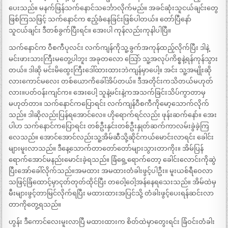
ပေးသည်။ မနက်ဖြန်သက်နောင်သင်္ဘောလိုက်မည်။ အခင်ဆုံးသူငယ်ချင်းတွေ
ဖြစ်ကြသဖြင့် သက်နောင်က ဧည့်ခံနေခြင်းဖြစ်ပါတယ်။ တော်ပြီနော်
သူငယ်ချင်း ဒီတစ်ခွက်ပြီးရင်။ အေးပါ ကုန်လည်းကုနါပါပြီ။
သက်နောင်က ဝီစကီပုလင်း လက်ကျန်ကိုသူ့ခွက်အကုန်ထည့်လိုက်ပြီး ဒါနဲ့
မင်းဖားသားကြီးမတွေ့ပါဘူး အခုတလော သြော် သူ့အလုပ်ကိစ္စနဲ့ရန်ကုန်သွား
တယ်။ ဒါဆို မင်းမိထွေးကြီးဒေါ်ထားထားဘဲကျန်မှာပေါ့။ အင်း သူ့အမျိုးဆို
လားကောင်မလေး တစ်ယောကိခေါ်အိပ်တယ်။ ဒီအတိုင်းကသိတယ်မဟုတ်
လား။ပတ်ဝန်းကျင်က။ အေးပေါ့ သူနဲ့မင်းနဲ့ကအသက်ခြင်းသိပ်ကွာတာမှ
မဟုတ်တာ။ သက်နောင်ကပြောရင်း လက်ကျန်ဝီစကီကိုမော့သောက်လိုက်
သည်။ ဒါဆိုလည်းပြန်ရအောင်လေ။ ဟိုရောက်ရင်လည်း ဖုန်းဆက်နော်။ အေး
ပါဟ သက်နောင်ကပြောရင်း တစ်ဦးနှင်းတစ်ဦးနှုတ်ဆက်ကာလမ်းခွဲခဲ့ကြ
လေသည်။ အောင်အောင်လည်းသူ့အိမ်ဆီသို့ဆိုင်ကယ်မောင်းလာရင်း ခေါင်း
များမူးလာသည်။ ဒီနေ့သောက်တာတော်တော်များသွားတာကိုး။ အိမ်ပြန်
ရောက်အောင်မနည်းမောင်းခဲ့ရသည်။ ခြံရှေ့ရောက်တော့ ခေါင်းလောင်းကိုဆွဲ
ပြီးအော်ခေါ်လိုက်သည်။အမထား အမထားတံခါးဖွင့်ပါဦး။ မူးယစ်ရီဝေလာ
သဖြင့်ခြံထောင့်မှာငုတ်တုတ်ထိုင်ပြီး တဝေါ့ဝေါ့အန်နေရသေးသည်။ အိမ်ထဲမှ
မီးများဖွင့်တာမြင်လိုက်ရပြီး မထားထားအပြင်သို့ တံခါးဖွင့်ပေးရန်ဆင်းလာ
တာကိုတွေ့ရသည်။
ဟွန်း ဒီကောင်လေးမူးလာပြီ မထားထားက စိတ်ထဲမှာတွေးရင်း ခြံဝင်းတံခါး