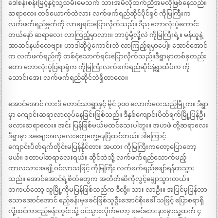
ဒေါ်စန်းစန်းမြင့်နှင့်သူ့သမီးမေသက် သားအမိလိုထက်ညီအမလိုဖြစ်နေသည်။
ဆရာလေး တစ်ယောက်ထဲလား လက်ဖက်ရည်ဆိုင်ပိုင်ရှင် ကိုမြကြီးက
လက်ဖက်ရည်ခွက်ကို လာချရင်းပြောလိုက်သည်။ ဒီည ဘောလုံးပွဲကောင်း
တယ်နော် ဆရာလေး လာကြည့်မှာလား။ ဘာပွဲမို့လို့လဲ ကိုမြကြီးရဲ့။ မန်ယူနဲ့
အာဆင်နယ်လေဗျာ။ ဟာဒါဆိုပွဲကောင်းဘဲ လာကြည့်ရမှာပေါ့။ အောင်အောင်
က လက်ဖက်ရည်ကို တစ်ငုံသောက်ရင်းပြောလိုက်သည်။ဒီရွာမှာတစ်ခုတည်း
တော ဘောလုံးပွဲပြရာရုံက ကိုမြကြီးလက်ဖက်ရည်ဆိုင်နဲ့ရွာထိပ်က ကို
သောင်းအေး လက်ဖက်ရည်ဆိုင်ဘဲရှိတာလေ။
အောင်အောင် ကားဒီ တောင်သာရွာနှင့် မိုင် ၃၀၀ လောက်ဝေးသည့်မြို့က။ ဒီရွာ
မှာ ကျောင်းဆရာလာလုပ်နေခြင်းဖြစ်သည်။ ဒီနှစ်ကျောင်းပိတ်ရက်မြို့ပြန်ဦး
မလားဆရာလေး။ အင်း ပြန်ဖြစ်မယ်မထင်သေးပါဘူး။ အဟဖဲ တို့ဆရာလေး
ဒီရွာမှာ အချောအလှလေးတွေတွေ့နေပြီထင်တယ်။ ဒါကြောင့်
ကျောင်းပိတ်ရက်တိုင်းမပြန်နိုင်တာ။ အဟား ကိုမြကြီးကတော့ပြောတော့
မယ်။ စတာပါဆရာလေးရယ်။ ဆိုင်ထဲသို့ လက်ဖက်ရည်သောက်မည့်
ကာလသားအချို့ဝင်လာသဖြင့် ကိုမြကြီး လက်ဖက်ရည်ဖျော်ရန်ထသွား
သည်။ အောင်အောင်ရဲ့စိတ်တွေက အတိတ်ဆီကိုလွင့်မျှောသွားတယ်။
တကယ်တော့ သူမြို့ကိုမပြန်ဖြစ်သည်က ဒီလို့။ သား လာဦး။ အပြင်မှပြန်လာ
သောအောင်အောင် ဧည့်ခန်းမှဖခင်ဖြစ်သူဦးအောင်စိုးခေါ် သဖြင့် ပြောစရာရှိ
လို့ထင်ကာဧည့်ခန်းတွင်းသို့ ဝင်သွားလိုက်တော့ ဖခင်ဘေးနားမှာသူ့ထက် ၄