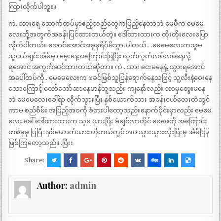
ကြားလိုက်ပါဘူး။
ကဲ..သားရေ အောက်ထပ်မှာဧည့်သည်တွေကပြည့်နေတာဘဲ မေမီက မေမေ
လေးတို့အတွက်အခန်းပြင်ထားတယ်တဲ့။ ဒေါ်ထားထားက တိုးတိုးလေးပြော
လိုက်ပါတယ်။ အောင်အောင်အခုမှရိပ်မိသွားပါတယ်.. .မေမေလေးကသူမ
သူငယ်ချင်းအိမ်မှာ မွေးနေ့အကြောင်းပြပြီး လွတ်လွတ်လပ်လပ်နေလို့
ရအောင် အကွက်ဆင်ထားတယ်ဆိုတာ။ ကဲ…သား ငေးမနေနဲ့..သွားရအောင်
အပေါ်ထပ်ကို.. မေမေလေးက ဖခင်ဖြစ်သူပြန်ရောက်နေသဖြင့် သူ့လီးနဲ့ဝေးနေ
သောကြောင့် တော်တော်ဆာနေဟန်တူသည်။ ကျနော်လည်း ဘာမှတွေးမနေ
ဘဲ မေမေလေးခေါ်ရာ လိုက်သွားပြီး နှစ်ယောက်သား အခန်းငယ်လေးထဲတွင်
ကာမ စည်စိမ်း အပြည့်အဝကို ခံစားပါတော့သည်။နောက်ပိုင်းမှာလည်း မေမေ
လေး ခေါ် ဒေါ်ထားထားက သူမ ယားပြီး ခံချင်လာတိုင် ဖေဖေကို အကြောင်း
တစ်ခုခု ပြပြီး နှစ်ယောက်သား ဟိုတယ်တွင် အဝ သွားသွားလိုးပြီးမှ အိမ်ပြန်
ဖြစ်ကြတော့သည်။..ပြီးး
Share:
Author:
admin