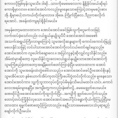
စကားလိုဖြစ်မှန်းသူမသိ။ ဒါဆို…သားကိုမေမေလေးက နို့စို့ခိုင်းမယ်ဆိုရင်
ကောစို့မှာလား။ အောင်အောင်ကလည်းမူးနေသောကြောင့်ဘာမှမစဉ်းစား
အို..စို့မှာပေါ့ တကယ်တိုက်မှာလား။ အိုခေ..ကြိုက်ပြီလေ..ဒီညကစလိုက်
ရအောင်.. အခန်းထဲကျရင်စို့ခိုင်းမယ်။
အမှန်တော့မထားထားက အောင်အောင်ဖခင်ဖြစ်သူကိုငွေမက်သဖြင့်
လက်ထပ်ခဲ့သော်လည်း ငယ်ရွယ်နုပျိုသူပီပီ အောင်အောင်အဖေ၏
အသက်အရွယ်ကြီးလာမှုကြောင့် သူမအလိုဆန္ဒများကို ကောင်းကောင်းဖြည့်
မပေးနိုင်သဖြင့် လင်ပါသားအောင်အောင်ကိုလင်ငယ်တော်ချင်နေသည်။
အောင်အောင်က လူပေါက်ချောလေ.။ အပြင်လူနှင့်ဆိုလျှင်လူသိနိုင်သည်။
အိမ်ထဲမှာဆိုတော့ လူမသိနိုင်ဘူးလေ။ငယ်ရွယ်နုပျိုသောအောင်အောင်ကို
သူမကြံစည်ခဲ့တာတော့အချိန်တော်တော်ကြာခဲ့ပြီ။ မထားထားက အောင်
အောင်ကို သူမအခန်းထဲတွဲခေါ်လာသည်.။ အောင်အောင်ဖခင်ဦးအောင်စိုးနှင့်
သူမအိပ်သော နှစ်ယောက်အိပ်ကုတင်ကြီးပေါ်တွဲတင်လိုက်သည်။ မူးနေသော
အောင်အောင်ကား သူ့ကိုသူဘာလုပ်လို့လုပ်မိမှန်းသိမယ်မထင်။ ဟင်း..ကောင်
လေးအရမ်းမူးနေပြီ။ အကျီတွေကလည်းနံစော်လို့…မေမေချွတ်ပေးမယ်။
ခဏထိုင်ဦး။အောင်အောင်ကိုထူလိုက်ပြီး…အကျီကို ချွတ်ပေးလိုက်သည်။
တောင့်တင်းကြံ့ခိုင်လှသော အောင်အောင်အပေါ်ပိုင်းခန္ဓာကိုယ်ကိုကြည့်ပြီးမ
ထားထား ရမ္မက်ဇောတွေပိုကြွလာသည်။ နေဦးသားမေမေလေးသံပုရာရည်
ဖျော်လိုက်ဦးမယ်။