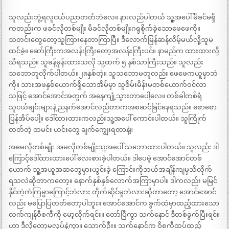
သူလည်းဘွဲ့ရလူငယ်ပညာတတ်ဘဲလေ။ နားလည်ပါတယ် သူ့အပေါ် မိခင်မရှိ
ကတည်းက ဖခင်လိုတစ်မျိုး မိခင်လိုတစ်မျိုးဂရုစိုက်ခဲ့သောဖေဖေကို။
သတင်းတွေတော့သူကြားနေတာကြာပြီ။ ဒီလောက်မြန်ဆန်လိမ့်မယ်လို့သူမ
ထင်ခဲ့။ ဆော်ကြီးကအလန်းကြီးတော့အလန်းကြီးပင်။ နာမည်က ထားထားလို့
သိရသည်။ သူခန့်မှန်းထားသလို သူ့ထက် ၅ နှစ်သာကြီးသည်။ သူလည်း
သဘောတူလိုက်ပါတယ်။၂၈နှစ်တဲ့။ သူသဘောမတူလည်း ဖေဖေကယူမှာဘဲ
ကို။ သားအဖနှစ်ယောက်ရှိသောအိမ်မှာ သူစိမ်းမိန်းမတစ်ယောက်ဝင်လာ
သဖြင့် အောင်အောင်အတွက် အနေကျုံ့သွားတာပေါ့လေ။ တစ်ခါတစ်ရံ
သူငယ်ချင်းများနဲ့ ညနက်အောင်လည်တာကအစဆင်ခြင်နေရသည်။ စောစော
ပြန်အိပ်ပေါ့။ ဒေါ်ထားထားကလည်းသူ့အပေါ် ကောင်းပါတယ်။ သူကြိုက်
တတ်တဲ့ ထမင်း ဟင်းတွေ ချက်ကျွေးရတာနဲ့။
အမေလိုတစ်မျိုး အမလိုတစ်မျိုးသူ့အပေါ် သဘောထားပါတယ်။ သူလည်း ဒါ
ကြောင့်ဒေါ်ထားထားပေါ် လေးစားခဲ့ပါတယ်။ ဒါပေမဲ့ အောင်အောင်တစ်
ယောက် သူ့အယူအဆတွေမှားယွင်းခဲ့ ကြောင်းကိုဘယ်အချိန်ကျမှသိလိုက်
ရသလဲဆိုတာကတော့။ နောက်နှစ်နှစ်လောက်အကြာမှာပါ။ ဒါကလည်း မမြင်
နိုင်တဲ့ကံကြမ္မာကြောင့်ဘဲလား တိုက်ဆိုင်မှုဘဲလားဆိုတာတော့ အောင်အောင်
လည်း မပြောပြတတ်တော့ပါဘူး။ အောင်အောင်က ခွက်ထဲမှာထည့်ထားသော
လက်ကျန်ဝီစကီကို မော့လိုက်ရင်း။ တော်ပြီကွာ သက်နောင် ဒီတစ်ခွက်ပြီးရင်။
ဟာ ဒီလိုတော့မလုပ်နဲ့ကွာ။ သောက်ဦး။ သက်နောင်က ဝိစကီထပ်ထည့်