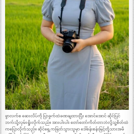
ဖွာလက်စ ဆေးလိပ်ကို ပြာခွက်ထဲခဏချထားပြီး အောင်အောင် ဆိုင်ပြင်
ဘက်သို့လှမ်းရှိုးလိုက်သည်။ အားပါးပါး တော်တော်ကိတ်တာဘဲလို့သူ့စိတ်ထဲ
ကပြောလိုက်သည်။ ဆိုင်ရှေ့ကဖြတ်သွားသူမှာ ဒေါ်စန်းစန်းမြင့်တို့သားအမိ