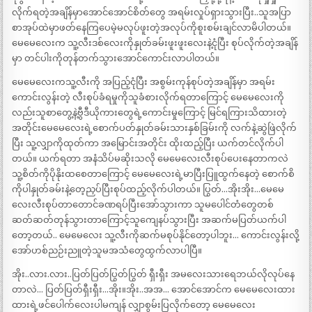
လိုက်ရတဲ့အချိန်မှာအောင်အောင်စိတ်တွေ အရမ်းလှုပ်ရှားသွားပြီး..သူအပြာ
စာအုပ်ထဲမှာဖတ်နေကြပေမဲ့မလုပ်ဖူးတဲ့အလုပ်ကိုစူးစမ်းချင်လာမိပါတယ်။
မေမေလေးက သူ့လီးဒစ်လေးကိုနှုတ်ခမ်းဖူးဖူးလေးနဲ့ငုံပြီး စုပ်လိုက်တဲ့အချိန်
မှာ တင်ပါးကိုတုန်တက်သွားအောင်ကောင်းလာပါတယ်။
မေမေလေးကသူ့လီးကို အပြည့်ငုံပြီး အစွမ်းကုန်စုပ်တဲ့အချိန်မှာ အရမ်း
ကောင်းလွန်းတဲ့ လီးစုပ်ခံရမှုကိုသူခံစားလိုက်ရတာကြောင့် မေမေလေးကို
လည်းသူစာတွေ့နဲ့ဗွီဒီယိုကားတွေရဲ့ကောင်းမှုကြောင့် မြင်ရကြားသိထားတဲ့
အတိုင်းမေမေလေးရဲ့စောက်ပတ်နှုတ်ခမ်းသားနှစ်ခြမ်းကို လက်နဲ့ဆွဲဖြဲလိုက်
ပြီး သူ့လျှာကိုထုတ်ကာ အမြောင်းအတိုင်း ထိုးထည့်ပြီး ယက်တင်လိုက်ပါ
တယ်။ ယက်ရတာ အနံသိပ်မဆိုးသလို မေမေလေးလီးစုပ်ပေးနေတာကလဲ
သူ့စိတ်ကိုပိုနိုးထစေတာကြောင့် မေမေလေးရဲ့မာပြီးပြူထွက်နေတဲ့ စောက်စိ
ကိုပါနှုတ်ခမ်းနဲ့တေ့ညှပ်ပြီးစုပ်ထည့်လိုက်ပါတယ်။ ပြွတ်…အိုးအိုး…မေမေ
လေးလီးစုပ်တာတောင်ခဏရပ်ပြီးအော်သွားကာ သူမပေါင်တံတွေတစ်
ဆတ်ဆတ်တုန်သွားတာကြောင့်သူကျေနပ်သွားပြီး အဆက်မပြတ်ယက်ပါ
တော့တယ်.. မေမေလေး သူ့လီးကိုဆက်မစုပ်နိုင်တော့ပါဘူး… ကောင်းလွန်းလို့
အော်ဟစ်ညဉ်းညူတဲ့သူမအသံတွေထွက်လာပါပြီ။
အိုး..လား.လား..ပြတ်ပြတ်ပြွတ်ပြွတ် ရှီးရှီး အမလေးသားရေဘယ်လိုလုပ်နေ
တာလဲ… ပြတ်ပြတ်ရှီးရှီး…အိုး။အိုး..အအ… အောင်အောင်က မေမေလေးထား
ထားရဲ့ဖင်ပေါက်လေးပါမကျန် လျှာစွမ်းပြလိုက်တော့ မေမေလေး