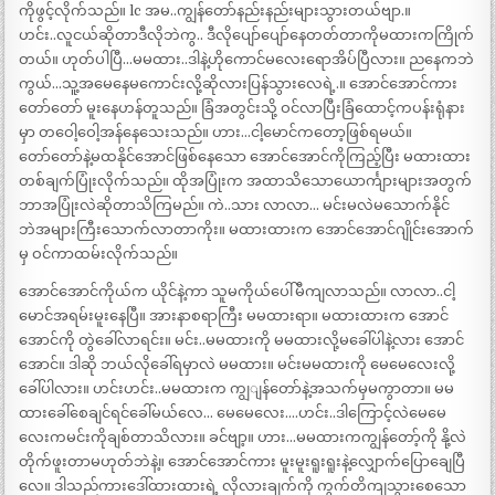
ကိုဖွင့်လိုက်သည်။ lc အမ..ကျွန်တော်နည်းနည်းများသွားတယ်ဗျာ.။
ဟင်း..လူငယ်ဆိုတာဒီလိုဘဲကွ.. ဒီလိုပျော်ပျော်နေတတ်တာကိုမထားကကြိုက်
တယ်။ ဟုတ်ပါပြီ…မမထား..ဒါနဲ့ဟိုကောင်မလေးရောအိပ်ပြီလား။ ညနေကဘဲ
ကွယ်…သူ့အမေနေမကောင်းလို့ဆိုလားပြန်သွားလေရဲ့.။ အောင်အောင်ကား
တော်တော် မူးနေဟန်တူသည်။ ခြံအတွင်းသို့ ဝင်လာပြီးခြံထောင့်ကပန်းရုံနား
မှာ တဝေါ့ဝေါ့အန်နေသေးသည်။ ဟား…ငါ့မောင်ကတော့ဖြစ်ရမယ်။
တော်တော်နဲ့မထနိုင်အောင်ဖြစ်နေသော အောင်အောင်ကိုကြည့်ပြီး မထားထား
တစ်ချက်ပြုံးလိုက်သည်။ ထိုအပြုံးက အထာသိသောယောင်္ကျားများအတွက်
ဘာအပြုံးလဲဆိုတာသိကြမည်။ ကဲ..သား လာလာ… မင်းမလဲမသောက်နိုင်
ဘဲအများကြီးသောက်လာတာကိုး။ မထားထားက အောင်အောင်ဂျိုင်းအောက်
မှ ဝင်ကာထမ်းလိုက်သည်။
အောင်အောင်ကိုယ်က ယိုင်နဲ့ကာ သူမကိုယ်ပေါ်မီကျလာသည်။ လာလာ..ငါ့
မောင်အရမ်းမူးနေပြီ။ အားနာစရာကြီး မမထားရာ။ မထားထားက အောင်
အောင်ကို တွဲခေါ်လာရင်း။ မင်း..မမထားကို မမထားလို့မခေါ်ပါနဲ့လား အောင်
အောင်။ ဒါဆို ဘယ်လိုခေါ်ရမှာလဲ မမထား။ မင်းမမထားကို မေမေလေးလို့
ခေါ်ပါလား။ ဟင်းဟင်း..မမထားက ကျွျန်တော်နဲ့အသက်မှမကွာတာ။ မမ
ထားခေါ်စေချင်ရင်ခေါ်မယ်လေ… မေမေလေး….ဟင်း..ဒါကြောင့်လဲမေမေ
လေးကမင်းကိုချစ်တာသိလား။ ခင်ဗျာ့။ ဟား…မမထားကကျွန်တော့်ကို နို့လဲ
တိုက်ဖူးတာမဟုတ်ဘဲနဲ့။ အောင်အောင်ကား မူးမူးရူးရူးနဲ့လျှောက်ပြောချေပြီ
လေ။ ဒါသည်ကားဒေါ်ထားထားရဲ့ လိုလားချက်ကို ကွက်တိကျသွားစေသော