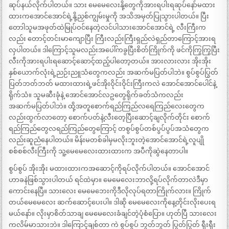
ဆုပ်နယ်လိုက်ပါတယ်။ သား မေမေလေးနို့တွေကိုအားရပါးရဆုပ်နော်မထား
ထားကအောင်အောင်ရဲ့နို့ညှစ်ကျွမ်းမှုကို အသိအမှတ်ပြုသွားပါတယ်။ ပြီး
တောါသူမအဖုတ်ထဲမြုပ်ဝင်နေတဲ့လင်ပါသားအောင်အောင်ရဲ့ လီးကြီးက
လည်း တောင့်တင်းမာကျောပြီး ကြီးလည်းကြီးရှည်လဲရှည်တာကြောင့်အားရ
လှပါတယ်။ ဒါကြောင့်သူမလည်းအပေါ်ကခွပြီးစိတ်ကြိုက်ကို ဖင်ကိုကြွကြွပြီး
လီးကိုအားရပါးရဆောင့်ဆောင့်ထည့်ပါတော့တယ်။ အားလားလား အိုးအိုး
နှစ်ယောက်လုံးရဲ့ညဉ်းညူသံတွေကလည်း အဆက်မပြတ်ပါဘဲ။ စွပ်စွပ်ပြွတ်
ပြတ်ဘတ်ဘတ် မထားထားရဲ့ဖင်အိုးဝိုင်းဝိုင်းကြီးကလဲ အောင်အောင်ပေါင်နဲ့
ရိုက်သံ။ သူမဆီးခုံနဲ့ အောင်အောင်လဥတွေရိုက်ခတ်သံကလည်း
အဆက်မပြတ်ပါဘဲ။ ထို့အတူစောက်ရည်ကြည်လရေကြည်လေးတွေက
လည်းထွက်လာတော့ စောက်ပတ်နဲ့လီးတေ့ပြီးဆောင့်ချလိုက်တိုင်း စောက်
ရည်ကြည်တွေလရည်ကြည်တွေကြောင့် တစွပ်စွပ်တစ်ပွပ်ပွပ်အသံတွေက
လည်းဆူညံနေပါတယ်။ မိန်းမတစ်ခါမှမလိုးဘူးတဲ့အောင်အောင်ရဲ့လူပျို
စစ်စစ်လီးကြီးကို သူ့မေမေလေးထားထားက အပီကိုဆွဲနေတာပါ။
စွပ်စွပ် အိုးအိုး မထားထားကအဆောင့်ကိုရပ်လိုက်ပါတယ်။ အောင်အောင်
ဟာခနဲဖြစ်သွားပါတယ် ရင်ထဲမှာ။ မေမေလေးဘာလို့ရပ်လိုက်တာလဲဒီမှာ
ကောင်းနေပြီ။ သားလေး မေမေဘေးကိုဒီလိုလုပ်ရတာကြိုက်လား။ ကြိုက်
တယ်မေမေလေး ဆက်ဆောင့်ပေးပါ။ ဒါဆို မေမေလေးကိုနေ့တိုင်းလိုးပေးရ
မယ်နော်။ လိုးမှာစိတ်သာချ မေမေလေးခံချင်တဲ့ပုံစံပြော။ ဟုတ်ပြီ သားလေး
ကလိမ်မာသားဘဲ။ ဒါကြောင့်ချစ်တာ ကဲ စွပ်စွပ် ဘွတ်ဘွတ် ပြွတ်ပြွတ် ရှီးရှီး