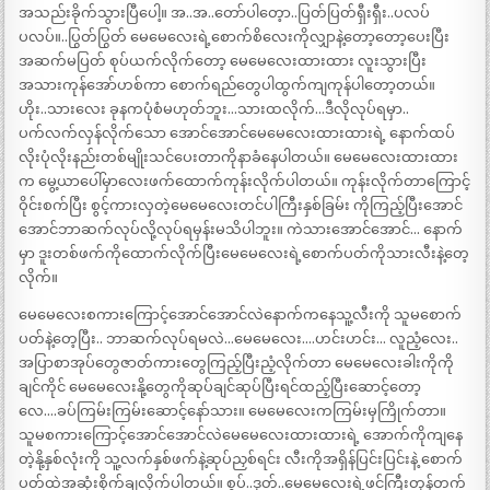
အသည်းခိုက်သွားပြီပေါ့။ အ..အ..တော်ပါတေ့ာ..ပြတ်ပြတ်ရှီးရှီး..ပလပ်
ပလပ်။..ပြွတ်ပြွတ် မေမေလေးရဲ့စောက်စိလေးကိုလျှာနဲ့တော့တော့ပေးပြီး
အဆက်မပြတ် စုပ်ယက်လိုက်တော့ မေမေလေးထားထား လူးသွားပြီး
အသားကုန်အော်ဟစ်ကာ စောက်ရည်တွေပါထွက်ကျကုန်ပါတော့တယ်။
ဟိုး..သားလေး ခုနကပုံစံမဟုတ်ဘူး…သားထလိုက်…ဒီလိုလုပ်ရမှာ..
ပက်လက်လှန်လိုက်သော အောင်အောင်မေမေလေးထားထားရဲ့ နောက်ထပ်
လိုးပုံလိုးနည်းတစ်မျိုးသင်ပေးတာကိုနာခံနေပါတယ်။ မေမေလေးထားထား
က မွေ့ယာပေါ်မှာလေးဖက်ထောက်ကုန်းလိုက်ပါတယ်။ ကုန်းလိုက်တာကြောင့်
ဝိုင်းစက်ပြီး စွင့်ကားလှတဲ့မေမေလေးတင်ပါကြီးနှစ်ခြမ်း ကိုကြည့်ပြီးအောင်
အောင်ဘာဆက်လုပ်လို့လုပ်ရမှန်းမသိပါဘူး။ ကဲသားအောင်အောင်… နောက်
မှာ ဒူးတစ်ဖက်ကိုထောက်လိုက်ပြီးမေမေလေးရဲ့စောက်ပတ်ကိုသားလီးနဲ့တေ့
လိုက်။
မေမေလေးစကားကြောင့်အောင်အောင်လဲနောက်ကနေသူ့လီးကို သူမစောက်
ပတ်နဲ့တေ့ပြီး.. ဘာဆက်လုပ်ရမလဲ…မေမေလေး….ဟင်းဟင်း… လူညံ့လေး..
အပြာစာအုပ်တွေဇာတ်ကားတွေကြည့်ပြီးညံ့လိုက်တာ မေမေလေးခါးကိုကို
ချင်ကိုင် မေမေလေးနို့တွေကိုဆုပ်ချင်ဆုပ်ပြီးရင်ထည့်ပြီးဆောင့်တော့
လေ….ခပ်ကြမ်းကြမ်းဆောင့်နော်သား။ မေမေလေးကကြမ်းမှကြိုက်တာ။
သူမစကားကြောင့်အောင်အောင်လဲမေမေလေးထားထားရဲ့ အောက်ကိုကျနေ
တဲ့နို့နှစ်လုံးကို သူ့လက်နှစ်ဖက်နဲ့ဆုပ်ညှစ်ရင်း လီးကိုအရှိန်ပြင်းပြင်းနဲ့ စောက်
ပတ်ထဲအဆုံးစိုက်ချလိုက်ပါတယ်။ စွပ်..ဒုတ်..မေမေလေးရဲ့ဖင်ကြီးတုန်တက်