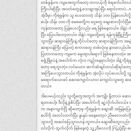
တစ်ခွန်းက ကျမအတွက်တော့ တကယ့်ကို ခံရခက်ပါတယ်။ အဒေ
ကြီးပါဆိုပြီး အဝတ်တွေနဲ့ သေချာအုပ်ပြီး ရောင်းတာပဲ
အဲ့ဒီမှာ ကိုရဲမွန်က သူ ပေးထားတဲ့ သိန်း ၁၀၀ ပြန်ပေး
ပေါ့။ သိန်း ၁၀၀ ကို မေမေတို့က ငွေတွေ ချေးစားလိုက်ပ
ကုန်ထားတော့ ပြန်ပေးလို့လည်း မရ ဖြစ်နေတယ်။ ဒါနဲ့ပဲ က
ပြီး ပြောပါတော့တယ်။ ဒါနဲ့ပဲ ကျမတို့တွေ ရန်ကုန်မြို့ကြ
သွားပြီး ဆရာဝန်ကြီးနဲ့ တိုင်ပင်တော့ ဆရာဝန်ကြီးက အမျ
ဆရာဝန်ကြီး ပြောတဲ့ စကားတွေ တစ်လုံးမှ နားမလည်ပါ။ ကိ
ပြတာကတော့ ကျမက မွေးရာပါရောဂါ ဖြစ်နေတာတဲ့။ အပေါ်ယံက
မဖွံ့ဖြိုးပဲနဲ့ အပေါက်က လုံးဝ ကျဉ်းနေမှာပါတဲ့။ ဒါနဲ့ 
တော့ မရဘူးတဲ့။ လင်မယား ဆက်ဆံချင်တယ်ဆိုရင်တော့ အပေ
အကြံပေးသွားတယ်။ ကိုရဲမွန်က အဲ့လိုပဲ လုပ်ပေးပါလို့ သူ့ဘ
မရောက်သေးခင် ဆေးကျောင်းသား၊ ကျောင်းသူတွေ ဆရာ
တယ်။
ဒါပေမယ့်လည်း သူတို့တွေအတွက် အကျိုး ရှိတာပဲ၊ ဆေးပည
ရတာပေါ့။ ဒီလိုနဲ့ ခွဲစိပ်ပြီး အပေါက်ကို ချဲ့လိုက်
က အနာကျက်ပြီ ဆိုတော့မှ ကိုရဲမွန်က ချောဆီ အမြန်ပ
ပေါ်ကို အတင်းတက်ပြီး နူးနှပ် မနေတော့ပဲ ညီမလေးထဲ
သွားလို့ အဆင်ပြေသွားဟန် တူတယ်။ ချောဆီတွေလည်း 
ဝင်လိုက် ထွက်လိုက် ဖြစ်နေတဲ့ သူ့ညီလေးကို ကြည့်ပြီး 