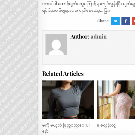
အားပါပါ ဆောင့်ချက်တွေကြောင့် နာကျင်လွန်းပြီး မျက်
ရင် ဒီဘဝ ဒီမျှနဲ့တင် ကျေပါစေတော့….ပြီး။
Share:
Author:
admin
Related Articles
မကို မယူလဲ ဖြည့်စည်းပေးပါ
ချစ်လွန်းလို့
နော်