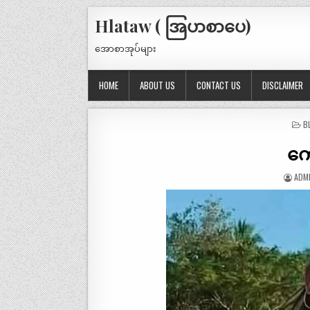
Hlataw ( အြပာစာပေ)
အောစာအုပ်များ
HOME
ABOUT US
CONTACT US
DISCLAIMER
P
B
IN
ကျ
ADM