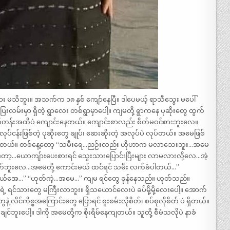
လား မသိဘူး။ အသက်က ၁၈ နှစ် ကျော်နေပြီ။ ဒါပေမယ့် ရာသီသွေး မပေါ်
်းမှာ ရှိတဲ့ ရွာလေး တစ်ရွာမှာပေါ့။ ကျမတို့ ရွာကနေ ပုဆိုးတွေ ထွက်
တန်းအထိပဲ ကျောင်းနေတယ်။ ကျောင်းစာလည်း စိတ်မဝင်စားဘူးလေ။
်ငန်းဖြစ်တဲ့ ပုဆိုးတွေ ချုပ်၊ ဆေးဆိုးတဲ့ အလုပ်ပဲ လုပ်တယ်။ အမေဖြစ်
်လာတယ်။ တစ်နေ့တော့ “သမီးရေ…ညဉ်းလည်း ဟိုဟာက မလာသေးဘူး…အမေ
ည့်တော့…ယောကျ်ားပေးစားရင် သွေးသားပြောင်းပြီးများ လာမလားလို့လေ…အဲ့
်ဘူးလေ…အမေတို့ ကောင်းမယ် ထင်ရင် သမီး လက်ခံပါတယ်…”
ဦးမယ်အေ…” “ဟုတ်ကဲ့…အမေ…” ကျမ ရင်တွေ ခုန်နေသည်။ ဟုတ်သည်။
ရင်သားတွေ မကြီးလာဘူး။ ရှိသယောင်လေးပဲ ခပ်မို့မို့လေးပေါ့။ အောက်
ိင်ကိစ္စအကြောင်းတွေ ပြောရင် စူးစမ်းလိုစိတ်၊ စပ်စုလိုစိတ် ပဲ ရှိတယ်။
ခံချင်ဘူးပေါ့။ ဒါကို အမေတို့က စိုးရိမ်နေကျတယ်။ သူတို့ စီမံသလိုပဲ နာခံ