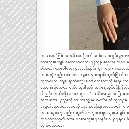
ကျမ အပျိုဖြစ်ပေမယ့် အပျိုဘော် မဝင်သေး။ ရှုပ်သွား
သေးဘူး။ ကျမ နေတာကလည်း ရန်ကုန် မန္တလေး အဝေးပြေးလမ
ပါတယ်။ ထားပါတော့ ရွာအကြောင်းကို။ ကျမ က အလယ်
စာမေးပွဲလည်း ခဏခဏ ကျတာနဲ့ ကျောင်းထွက်ပြီး မိဘ လုပ
သူကလည်း ကျမ ရာသီသွေး မပေါ်သေးတာကို စိုးရိမ
တော့ စိုးရိမ်တယ်ကွယ်…အဲ့ဒါ ညဉ်းအဖေနဲ့ တိုင်ပင်ကြ
ဒါ ညဉ်း ဘယ်လို သဘောရလဲ…” “သမီးလည်း မပြောတတ
“အေးအေး…ညဉ်းကို ပေးစားဘို့ ယောကျ်ား စပ်လိုက်
အရွယ်ရောက်လာပေမယ့် လူကောင်ကြီးလာပေမယ့် ကျမရဲ့ 
က အမွှေးတွေလည်း မထွက်လာဘူး။ ကျမ သူငယ်ချင်းတွေနဲ့ လ
အဲ့ဒီ ကိစ္စတွေကို စိတ်မဝင်စားဘူး။ ရှင်းရှင်း ပြောရရင် မ
လိုက်မယ်လေ။