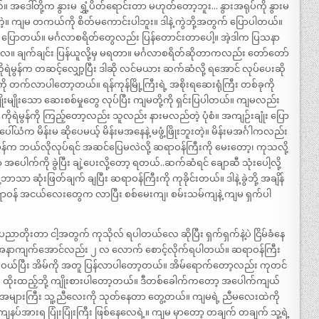
ါ်တို့က နွားမ ရွှံ့ပိတ်ရောင်းတာ မဟုတ်တော့ဘူး… နွားအရုပ်ကို နွားမ
…တဲ့။ ကျမ တကယ်ကို စိတ်မကောင်းပါဘူး။ ဒါနဲ့ ကွဲဘို့အတွက် ပြောပါတယ်။
ပါလို့ ပြောတယ်။ မင်္ဂလာစရိတ်တွေလည်း ပြန်တောင်းတာပေါ့။ အဲ့ဒါက ပြသနာ
ြီလေ။ ချက်ချင်း ပြန်ယူလို့မှ မရတာ။ မင်္ဂလာစရိတ်ဆိုတာကလည်း တော်တော်
ိုရဲမွန်က တဆင့်လျှော့ပြီး ဒါဆို လင်မယား ဆက်ဆံလို့ ရအောင် လုပ်ပေးဆို
ီးကို တက်လာပါတော့တယ်။ ရန်ကုန်မြို့ကြီးရဲ့ အစိုးရဆေးရုံကြီး တစ်ခုကို
ိုးမျိုးသော ဆေးစစ်မှုတွေ လုပ်ပြီး ကျမတို့ကို ရှင်းပြပါတယ်။ ကျမလည်း
ုရဲမွန်ကို ကြည့်တော့လည်း သူလည်း နားမလည်တဲ့ ပုံစံ။ အကျဉ်းချုံး ပြော
 မိန်းမ ဆိုပေမယ့် မိန်းမအနေနဲ့ မဖွံ့ဖြိုးဘူးတဲ့။ မိန်းမအင်္ဂါကလည်း
ကိုရဲမွန်က ဘယ်လိုလုပ်ရင် အဆင်ပြေမလဲလို့ ဆရာဝန်ကြီးကို မေးတော့၊ ကုသလို့
ါက်ကို ခွဲပြီး ချဲ့ပေးလို့တော့ ရတယ်..ဆက်ဆံရင် ချောဆီ သုံးပေါ့လို့
ာသာ ဆုံးဖြတ်ချက် ချပြီး ဆရာဝန်ကြီးကို ကုခိုင်းတယ်။ ဒါနဲ့ ခွဲဘို့ အချိန်
ဝန် အငယ်လေးတွေက လာပြီး စစ်မေးကျ၊ စမ်းသမ်ကျနဲ့ ကျမ ရှက်ပါ
ာတိုးတာ ငါ့အတွက် ကုသိုလ် ရပါတယ်လေ ဆိုပြီး ရှက်ရှက်နဲ့ပဲ ငြိမ်ခံနေ
ပါတယ်။ အနာကျက်အောင်လည်း ၂ လ လောက် စောင့်လိုက်ရပါတယ်။ ဆရာဝန်ကြီး
ြေးဝယ်ပြီး အိမ်ကို အတူ ပြန်လာပါတော့တယ်။ အိမ်ရောက်တော့လည်း ကုတင်
ကို ထိုးထည့်ဘို့ ကျိုးစားပါတော့တယ်။ ဒီတစ်ခေါက်ကတော့ အပေါက်ကျယ်
အများကြီး သူ့ညီလေးကို သုတ်နေတာ တွေ့တယ်။ ကျမရဲ့ ညီမလေးထဲကို
ကျေနပ်အားရ ပြုံးပြုံးကြီး ဖြစ်နေလေရဲ့။ ကျမ မှာတော့ တချက် တချက် သူ့ရဲ့