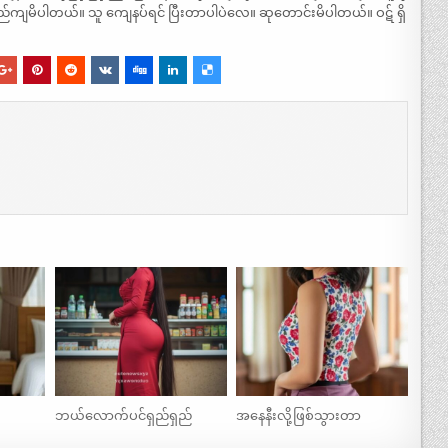
ရည်ကျမိပါတယ်။ သူ ကျေနပ်ရင် ပြီးတာပါပဲလေ။ ဆုတောင်းမိပါတယ်။ ဝဋ် ရှိ
ဘယ်လောက်ပင်ရှည်ရှည်
အနေနီးလို့ဖြစ်သွားတာ