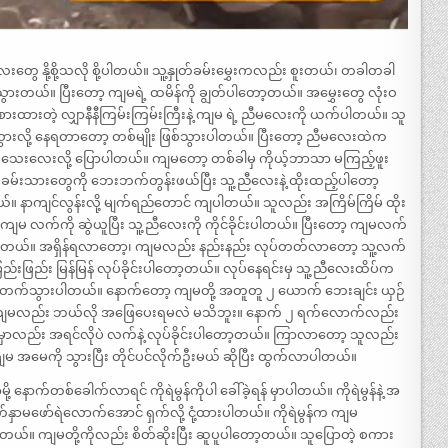
းတွေ နို့စို့သလို စို့ပါတယ်။ သူ့နှုတ်ခမ်းမွှေးကလည်း စူးတယ်၊ တခါတခါ
 နာသွားတယ်။ ပြီးတော့ ကျမရဲ့ ထမိန်ကို ချွတ်ပါတော့တယ်။ အမွှေးတွေ လုံးဝ
စားထားတဲ့ လျှာနီနီကြမ်းကြမ်းကြီးနဲ့ ကျမ ရဲ့ ညီမလေးကို ယက်ပါတယ်။ သူ
သွားလို့ နေရတာတော့ တစ်မျိုး ဖြစ်သွားပါတယ်။ ပြီးတော့ ညီမလေးထဲက
းလေးလို့ ပြောပါတယ်။ ကျမတော့ တစ်ခါမှ ကိုယ့်ဘာသာ မကြည့်ဖူး
တ်ခမ်းသားတွေကို ဘေးဘက်တွန်းဖယ်ပြီး သူ့ညီလေးနဲ့ ထိုးထည့်ပါတော့
ယ်။ နာကျင်လွန်းလို့ မျက်ရည်တောင် ကျပါတယ်။ သူလည်း အကြိမ်ကြိမ် ထိုး
ာ ကျမ လက်ကို ဆွဲယူပြီး သူ့ညီလေးကို ကိုင်ခိုင်းပါတယ်။ ပြီးတော့ ကျမလက်
ခိုင်းပါတယ်။ အရှိန်ရလာတော့၊ ကျမလည်း နည်းနည်း လုပ်တတ်လာတော့ သူ့လက်
တဖြည်းဖြည်း မြန်မြန် လုပ်ခိုင်းပါတော့တယ်။ လုပ်နေရင်းမှ သူ့ညီလေးထိပ်က
န်တက်သွားပါတယ်။ နောက်တော့ ကျမတို့ အတူတူ ၂ ယောက် ဘေးချင်း ယှဉ်
ေါ့။ ကျမလည်း ဘယ်လို အဖြေပေးရမလဲ မသိဘူး။ နောက် ၂ ရက်လောက်လည်း
ံးမှာလည်း အရင်လိုပဲ လက်နဲ့ လုပ်ခိုင်းပါတော့တယ်။ ကြာလာတော့ သူလည်း
အမေကို သွားပြီး တိုင်ပင်လိုက်ဦးမယ် ဆိုပြီး ထွက်လာပါတယ်။
့ နောက်တစ်ခေါက်လာရင် ကိုရဲမွန်ကိုပါ ခေါ်ခဲ့ရန် မှာပါတယ်။ ကိုရဲမွန်နဲ့ အ
ာမဖော်ရဲလောက်အောင် ရှက်လို့ ငုံ့ထားပါတယ်။ ကိုရဲမွန်က ကျမ
။ ကျမတို့ကိုလည်း စိတ်ဆိုးပြီး ဆူပူပါတော့တယ်။ သူပြောတဲ့ စကား