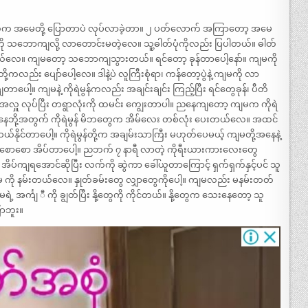
ဲက အမေတို့ ပြောတာပဲ လုပ်လာခဲ့တာ။ ၂ ပတ်လောက် အကြာတော့ အမေ
ကို သဘောကျလို့ လာတောင်းမတဲ့လေ။ သူ့ဓါတ်ပုံကိုလည်း ပြပါတယ်။ ဓါတ်
်ပါတယ်လေ။ ကျမတော့ သဘောကျသွားတယ်။ ရင်တော့ ခုန်တာပေါ့နော်။ ကျမကို
့ကလည်း ပျော်ပေါ့လေ။ ဒါနဲ့ပဲ လူကြီးစုံရာ၊ ကန်တော့ပွဲနဲ့ ကျမကို လာ
တာပေါ့။ ကျမနဲ့ ကိုရဲမွန်ကလည်း အချင်းချင်း ကြည့်ပြီး ရင်တွေခုန်၊ ပီတိ
ီး အလှူ လုပ်ပြီး တရွာလုံးကို ထမင်း ကျွေးတာပါ။ ညနေကျတော့ ကျမက ကိုရဲ
သီးသန့်နေဘို့အတွက် ကိုရဲမွန် မိဘတွေက အိမ်လေး တစ်လုံး ပေးတယ်လေ။ အထင်
ိမ်ဝယ်နိုင်တာပေါ့။ ကိုရဲမွန်တို့က အချမ်းသာကြီး မဟုတ်ပေမယ့် ကျမတို့အနေနဲ့
်း စောစော အိပ်တာပေါ့။ ညဘက် ၇ နာရီ လာတဲ့ ကိုရီးယားကားလေးတွေ
ိပ်ကျရအောင်ဆိုပြီး လက်ကို ဆွဲကာ ခေါ်ယူတာကြောင့် ရှက်ရှက်နှင့်ပင် သူ
မ ကို နမ်းတယ်လေ။ နှုတ်ခမ်းတွေ လျှာတွေကိုပေါ့။ ကျမလည်း မနမ်းတတ်
ရဲ့ အင်္ကျ ီ ကို ချွတ်ပြီး နို့တွေကို ကိုင်တယ်။ နို့တွေက သေးနေတော့ သူ
ာဘူး။