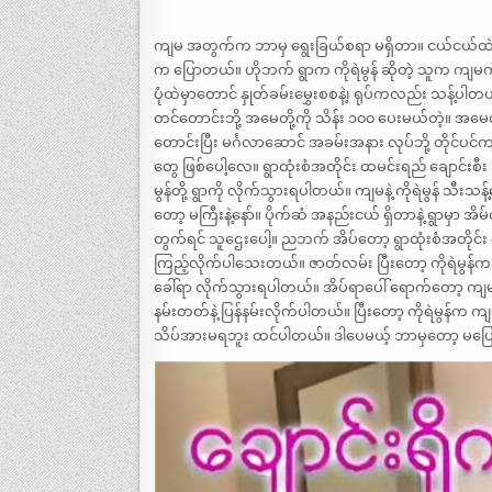
ကျမ အတွက်က ဘာမှ ရွေးခြယ်စရာ မရှိတာ။ ငယ်ငယ်ထ
က ပြောတယ်။ ဟိုဘက် ရွာက ကိုရဲမွန် ဆိုတဲ့ သူက ကျမ
ပုံထဲမှာတောင် နှုတ်ခမ်းမွှေးစစနဲ့၊ ရုပ်ကလည်း သန့
တင်တောင်းဘို့ အမေတို့ကို သိန်း ၁၀၀ ပေးမယ်တဲ့။ အမေတို
တောင်းပြီး မင်္ဂလာဆောင် အခမ်းအနား လုပ်ဘို့ တိုင်ပင်ကျ
တွေ ဖြစ်ပေါ့လေ။ ရွာထုံးစံအတိုင်း ထမင်းရည် ချောင်းစ
မွန်တို့ ရွာကို လိုက်သွားရပါတယ်။ ကျမနဲ့ ကိုရဲမွန် 
တော့ မကြီးနဲ့နော်။ ပိုက်ဆံ အနည်းငယ် ရှိတာနဲ့ ရွာမှာ အ
တွက်ရင် သူဌေးပေါ့။ ညဘက် အိပ်တော့ ရွာထုံးစံအတိုင
ကြည့်လိုက်ပါသေးတယ်။ ဇာတ်လမ်း ပြီးတော့ ကိုရဲမွန်က အ
ခေါ်ရာ လိုက်သွားရပါတယ်။ အိပ်ရာပေါ် ရောက်တော့ ကျ
နမ်းတတ်နဲ့ ပြန်နမ်းလိုက်ပါတယ်။ ပြီးတော့ ကိုရဲမွန်က ကျမ
သိပ်အားမရဘူး ထင်ပါတယ်။ ဒါပေမယ့် ဘာမှတော့ မပြေ