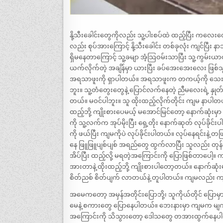
နို့သီးခေါင်းတွေကိုလည်း သူ့ပါးစပ်ထဲ ထည့်ပြီး ကလေးလေ
လည်း စုပ်အားကြောင့် နို့သီးခေါင်း တစ်ခုလုံး ကျင်ပြီး
ရှိမနေတာကြောင့် သူ့ခမျာ အံ့သြဝမ်းသာပြီး သူ့ကွမ်းယာ
ယက်လိုက်တဲ့ အချိန်မှာ ယားပြီး ခပ်အေးအေးလေး ဖြစ်
အရသာဖူးကို ရှာပါတယ်။ အရသာဖူးက တကယ့်ကို သေးသေ
ဘူး။ သူ့တံတွေးတွေနဲ့ ပြောင်လက်နေတဲ့ ညီမလေးရဲ့ နှု
တယ်။ မဝင်ပါဘူး။ သူ ထိုးထည့်လိုက်တိုင်း ကျမ နာပါတ
ထည့်ဘို့ ကျိုးစားပေမယ့် မအောင်မြင်တော့ နောက်ဆုံးမှ
ကို သူ့လက်က အုပ်မိုးပြီး ရှေ့တိုး နောက်ဆုတ် လုပ်
ကို ဖယ်ပြီး ကျမကိုပဲ လုပ်ခိုင်းပါတယ်။ လုပ်နေရင်းနဲ့ 
နေ ဖြူဖြူပျစ်ပျစ် အရည်တွေ ထွက်လာပြီး သူလည်း တု
အိပ်ပြီး ထည့်လို့ မရတဲ့အကြောင်းကို ပြောဖြစ်တာပ
အားတာနဲ့ ထိုးထည့်ဘို့ ကျိုးစားပါတော့တယ်။ နောက်ဆု
စိတ်ညစ် စိတ်ပျက် လာတယ်နဲ့ တူပါတယ်။ ကျမလည်း ကျမ 
အမေကတော့ အမှန်အတိုင်းပြောဘို့၊ သူကိုယ်တိုင် ပြောမှာမို
မေနဲ့ စကားတွေ ပြောနေပါတယ်။ ဘေးနားမှာ ကျမက မျက်နှ
အကြောင်းကို သိသွားတော့ ဒေါသတွေ တအားထွက်နေပါတယ်