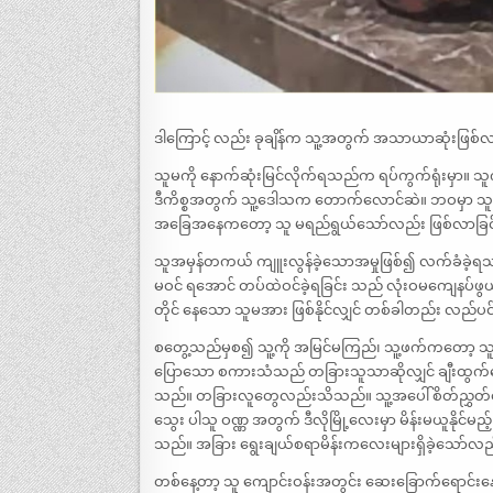
ဒါကြောင့် လည်း ခုချိန်က သူ့အတွက် အသာယာဆုံးဖြစ
သူမကို နောက်ဆုံးမြင်လိုက်ရသည်က ရပ်ကွက်ရုံးမှာ။ သူ
ဒီကိစ္စအတွက် သူ့ဒေါသက တောက်လောင်ဆဲ။ ဘဝမှာ သူလုပ
အခြေအနေကတော့ သူ မရည်ရွယ်သော်လည်း ဖြစ်လာခြင
သူအမှန်တကယ် ကျူးလွန်ခဲ့သောအမှုဖြစ်၍ လက်ခံခဲ့ရသည်။ ထ
မဝင် ရအောင် တပ်ထဲဝင်ခဲ့ရခြင်း သည် လုံးဝမကျေနပ်ဖွယ်။ သ
တိုင် နေသော သူမအား ဖြစ်နိုင်လျှင် တစ်ခါတည်း လည်ပင
စတွေ့သည်မှစ၍ သူ့ကို အမြင်မကြည်၊ သူ့ဖက်ကတော့ သူမ
ပြောသော စကားသံသည် တခြားသူသာဆိုလျှင် ချီးထွက်အ
သည်။ တခြားလူတွေလည်းသိသည်။ သူ့အပေါ် စိတ်ညွှတ်အောင်
သွေး ပါသူ ဝဏ္ဏ အတွက် ဒီလိုမြို့လေးမှာ မိန်းမယူနိုင်
သည်။ အခြား ရွေးချယ်စရာမိန်းကလေးများရှိခဲ့သော်လ
တစ်နေ့တာ့ သူ ကျောင်းဝန်းအတွင်း ဆေးခြောက်ရောင်း