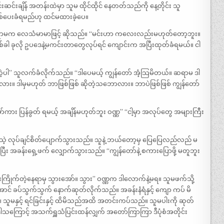
းဆင်းချိန် အတန်းထဲမှာ သူမ ထိုင်ထိုင် နေတတ်သည်ကို နေ့တိုင်း သူ
စ်ပေးခံရမည်ဟု ထင်မထားခဲ့ပေ။
,” ဆရာမက လေသံမာမာဖြင့် ဆိုသည်။ “မင်းဟာ ကလေးလည်းမဟုတ်တော့ဘူး။
တစ်ခါ ခုလို ဥပဒေနဲ့မကင်းတာတွေလုပ်ရင် ကျောင်းက အပြီးထုတ်ခံရမယ်။ ငါ
တ်ကဲ့ပါ” သူလက်ခံလိုက်သည်။ “ဒါပေမယ့် ကျွန်တော် အံ့သြမိတယ်။ ဆရာမ ဒါ
လား။ ဒါမှမဟုတ် ဘာဖြစ်ဖြစ် ဆိုတဲ့သဘောလား။ ဘာပဲဖြစ်ဖြစ် ကျွန်တော်
ော်ကား ပြန်ခွတ် ရမယ့် အချိန်မဟုတ်ဘူး ဝဏ္ဏ” “ငါ့မှာ အလုပ်တွေ အများကြီး
ဲ့သဲ့ လုပ်ချင်စိတ်ပျောက်သွားသည်။ သူနဲ့ ဘယ်တော့မှ ပြေပြေလည်လည် မ
ြီး အခန်းရှေ့ဖက် လျှောက်သွားသည်။ “ကျွန်တော်နဲ့ စကားပြောဖို့ မတူဘူး
ြိုက်တဲ့နေရာမှ သွားအော်။ သွား” ဝဏ္ဏက ဒါလောက်နဲ့မရ။ သူမဖက်သို့
ောင် ခပ်သွက်သွက် နောက်ဆုတ်လိုက်သည်။ အခန်းနံရံနှင့် ကျော ကပ် မိ
သူမနှင့် ရင်ခြင်းနှင့် ထိမိသည်အထိ အတင်းကပ်သည်။ သူမပါးကို ဆုတ်
ါသကြောင့် အသက်ရှူသံပြင်းထန်လျှက် အတော်ကြာကြာ ဒီပုံစံအတိုင်း