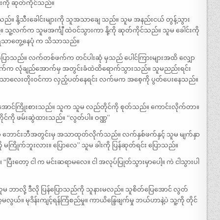
ကို ဆုတ်ကိုင်သည်။
်။ နို့သီးခေါင်းများကို သူအသာချေ သည်။ သူမ အနည်းငယ် တွန့်သွား
့လက်က သူမအင်္ကျီ ထဲဝင်သွားကာ နို့ကို ဆုတ်ကိုင်သည်။ သူမ ခေါင်းကို
။ အရသာတွေ့နေပုံ က သိသာသည်။
ိုသာစွာပြောသည်။ လက်တစ်ဖက်က တင်ပါးဆုံ မှသည် ပေါင်ကြားများအထိ လျှော
က်က လုံချည်အောက်မှ အတွင်းခံထဲထိရောက်သွားသည်။ သူမညည်းရင်း
ုအသာလေးတိုးဝင်ကာ လှည့်ပတ်နေရင်း လက်မက အစေ့ကို ပွတ်ပေးနေသည်။
မှန်အောင်ကြိုးစားသည်။ သူက သူမ လည်တိုင်ကို စုတ်သည်။ ကောင်းလိုက်တာ။
င်ကို ဖမ်းဆွဲထားသည်။ “လွတ်ပါ။ ဝဏ္ဏ”
းခံ ဘောင်းဘီအတွင်းမှ အသာထုတ်လိုက်သည်။ လက်နှစ်ဖက်နှင့် သူမ မျက်နှာ
ါ့ကို မကြိုက်ဘူးလား။ ပြောလေ” သူမ ခါးကို ပြန်ဆုတ်ရင်း ပြောသည်။
 “ပြီးတော့ ငါ က မင်းဆရာမလေ။ ငါ အလုပ်ပြုတ်သွားမှာပေါ့။ ကဲ ငါသွားပါ
မ ဘာလို့ ဒီလို ပြန်ပြောသည်ကို သူနားမလည်။ သူစိတ်ပြေအောင် လွတ်
ွယ်။ မုဒိန်းကျင့်ရန်ကြံစည်မှု။ ကာယိန္ဒြေဖျက်မှု ဘယ်ဟာနဲ့ပဲ သူ့ကို တိုင်