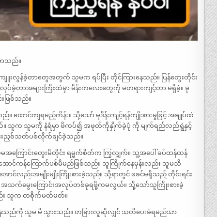
်လာသည်။
ကျူးလွန်ခဲ့တာတွေအတွက် သူမက ရပ်ပြီး တိုင်ကြားနေသည်။ ပြန်တွေးတိုင်း
်ခဲ့တာအများကြီးထဲမှာ မိန်းကလေးတွေကို မတရားကျင့်တာ မရှိခဲ့။ ခု
်းဖြစ်သည်။
ောင်ကျရမည့်ကိန်း။ သို့သော် မုဒိန်းကျင့်ရန်ကျိုးစားမှုဖြင့် အချုပ်ထဲ
ူက သူမကို နံရံမှာ ဖိကပ်၍ အဖုတ်ကိုနှိုက်ခဲ့ပုံ ကို မျက်ရည်လည်ရွှဲနှင့်
်းညှစ်သတ်ပစ်လိုက်ချင်ခဲ့သည်။
အကြောင်းတွေးမိတိုင်း ရမ္မက်စိတ်က ကြွလျှက်။ သူ့အပေါ် ခပ်ထန်ထန်
ောင်ကန်ကြောက်ပစ်မိမည်ဖြစ်သည်။ သူကြိုက်နေမှန်းလည်း သူမသိ
လည်းအမျိုးမျိုးကြိုးစားခဲ့သည်။ သို့ရာတွင် ဖခင်မရှိသည့် တိုင်းရင်း
မည့် အသက်မွေးကြောင်းအလုပ်တစ်ခုရဖို့ကမလွယ်။ သို့သော်သူကြိုးစားခဲ့
ည်း သူက တစိုက်မတ်မတ်။
နေသည်ကို သူမ မိ သွားသည်။ တခြားလူဆိုလျှင် သတိပေးခံရမည်သာ