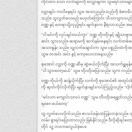
ကိုင်ထား သော လက်များကို လျှောချကာ သူမရင်သားများ
လျှာချင်း ကလိနေရင်း သူမ အသာညည်းသည်ကို ခံစားမိသည
သည်။ သူလွှတ်ပေးမည် မဟုတ်ကြောင်း သိသာသွားသည်။ သူ
ဝဏ္ဏ နှင့် ဝေးရာသို့လှည့်ရင်း မျက်နှာက နီရဲလာသည်
“ငါ မင်းကို လုပ်ချင်တယ်ကွာ” ဝဏ္ဏ တိုးတိုးနှင့် ချ
ဆင်း သွားသည်။ ဆရာမကို ဆက်နမ်းနေရင်း လက်တစ်ဖ
အသာရုန်း သည်။ သူ့လက်ချောင်းက သူမ ပစ္စည်းထဲကိ
သူမ တအင်း အင်း နှင့် ကော့ပေးလာနေသည်။
စုအောင် လျှာကို ဝဏ္ဏ ဆီမှ ဆွဲဖယ်လိုက်ပြီး အသက်ရှူ
“ငါ သွားတော့မယ်” သူမ တိုးတိုးပြောသည်။ သူက လည်တို
ဝဏ္ဏ ကိုယ်ကို ဆန့်လိုက်ပြီး လက်ကို စုအောင်၏ အတွင်
ကို ဆုတ်ကိုင်လိုက်ပြီး မျက်နှာချင်းကပ်ကြည့်သည်။ “င
“မင်းဟာ ကျောင်းသားပဲ ဝဏ္ဏ” သူမ တီးတိုးရေရွတ်သည်။
ရစေ။ ဖယ်တော့”
သူ လွှတ်ပေးလိုက်သည်။ စာသင်ခန်းထဲပြန်လာခဲ့သည်။ သူ
လမ်း ရှာရင်းပြောတာလည်း ဖြစ်နိုင်သည်။ ဒီလိုဆိုရင်တော့မလ
တိုင် သူ့ ဘဝကမလွယ်ခဲ့ပေ။