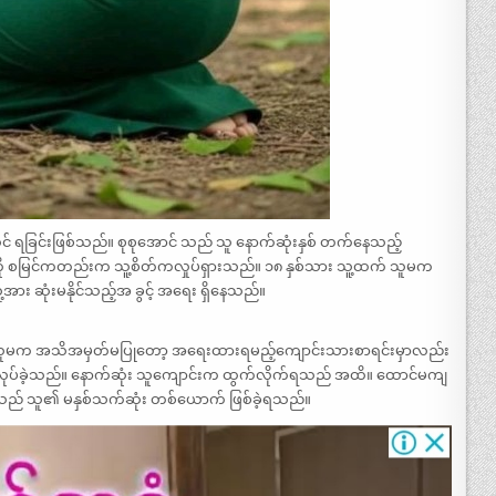
ုင် ရခြင်းဖြစ်သည်။ စုစုအောင် သည် သူ နောက်ဆုံးနှစ် တက်နေသည့်
ကို စမြင်ကတည်းက သူ့စိတ်ကလှုပ်ရှားသည်။ ၁၈ နှစ်သား သူ့ထက် သူမက
 ဆုံးမနိုင်သည့်အ ခွင့် အရေး ရှိနေသည်။
ေကို သူမက အသိအမှတ်မပြုတော့ အရေးထားရမည့်ကျောင်းသားစာရင်းမှာလည်း
ုပ်ခဲ့သည်။ နောက်ဆုံး သူကျောင်းက ထွက်လိုက်ရသည် အထိ။ ထောင်မကျ
မသည် သူ၏ မနှစ်သက်ဆုံး တစ်ယောက် ဖြစ်ခဲ့ရသည်။