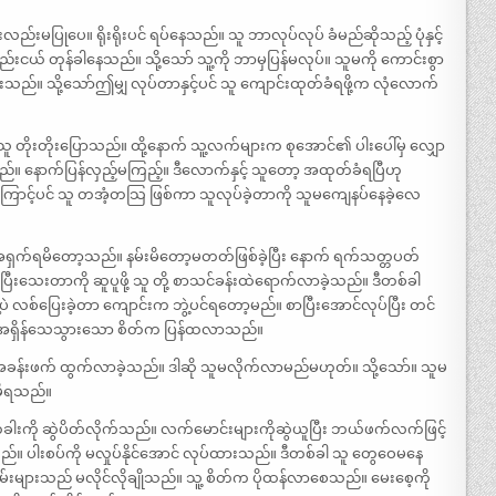
်းမပြုပေ။ ရိုးရိုးပင် ရပ်နေသည်။ သူ ဘာလုပ်လုပ် ခံမည်ဆိုသည့် ပုံနှင့်
ငယ် တုန်ခါနေသည်။ သို့သော် သူ့ကို ဘာမှပြန်မလုပ်။ သူမကို ကောင်းစွာ
းပါသေးသည်။ သို့သော်ဤမျှ လုပ်တာနှင့်ပင် သူ ကျောင်းထုတ်ခံရဖို့က လုံလောက်
 တိုးတိုးပြောသည်။ ထို့နောက် သူ့လက်များက စုအောင်၏ ပါးပေါ်မှ လျှော
်။ နောက်ပြန်လှည့်မကြည့်။ ဒီလောက်နှင့် သူတော့ အထုတ်ခံရပြီဟု
ကြောင့်ပင် သူ တအံ့တသြ ဖြစ်ကာ သူလုပ်ခဲ့တာကို သူမကျေနပ်နေခဲ့လေ
ကို အရှက်ရမိတော့သည်။ နမ်းမိတော့မတတ်ဖြစ်ခဲ့ပြီး နောက် ရက်သတ္တပတ်
ီးသေးတာကို ဆူပူဖို့ သူ တို့ စာသင်ခန်းထဲရောက်လာခဲ့သည်။ ဒီတစ်ခါ
ဲ့ပဲ လစ်ပြေးခဲ့တာ ကျောင်းက ဘွဲ့ပင်ရတော့မည်။ စာပြီးအောင်လုပ်ပြီး တင်
။ အရှိန်သေသွားသော စိတ်က ပြန်ထလာသည်။
အခန်းဖက် ထွက်လာခဲ့သည်။ ဒါဆို သူမလိုက်လာမည်မဟုတ်။ သို့သော်။ သူမ
မိရသည်။
ါးကို ဆွဲပိတ်လိုက်သည်။ လက်မောင်းများကိုဆွဲယူပြီး ဘယ်ဖက်လက်ဖြင့်
။ ပါးစပ်ကို မလှုပ်နိုင်အောင် လုပ်ထားသည်။ ဒီတစ်ခါ သူ တွေဝေမနေ
်းများသည် မလိုင်လိုချိုသည်။ သူ့ စိတ်က ပိုထန်လာစေသည်။ မေးစေ့ကို