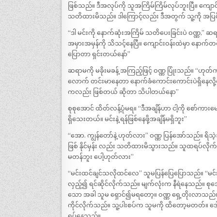
ဖြစ်သည်။ ဒီအလုပ်ကို သူအကြိမ်ကြိမ်လုပ်ဘူးပြီ။ ကျောင်
သတိထားမိသည်။ ဒါကြောင့်လည်း ဒီအတွက် သူ့ကို အပြ
“ဒါ မင်းကို နောက်ဆုံးအကြိမ် သတိပေးခြင်းပဲ ဝဏ္ဏ
အမှားအမှန်ကို သိသင့်နေပြီ။ ကျောင်းဝန်းထဲမှာ နောက်
ပြောတာ ရှင်းတယ်နော်”
ဆရာမကို မခိုးမခန့် အကြည့်ဖြင့် ဝဏ္ဏ ပြုံးသည်။ “ဟု
လောက် တင်းမာနေတာ နောက်ခံကောင်းကောင်းပဲရှိနေလို့
ကလည်း ဖြစ်တယ် ဆိုတာ သိပါတယ်နော”
စုစုအောင် ထိတ်လန့်ပုံမရ။ “ဒီအချိန်ဟာ ငါ့ကို စော်ကားမ
ရှိသေးတယ်။ မင်းနဲ့ ရန်ဖြစ်နေဖို့အချိန်မရှိဘူး”
“အော. ကျွန်တော်နဲ့ ဟုတ်လား” ဝဏ္ဏ ပြန်အော်သည်။ ရိသ
ဖြစ် နိုင်မှန်း လည်း သတိထားမိသွားသည်။ သူထရပ်လိုက်ပ
မတန်ဘူး ပေါ့ဟုတ်လား”
“မင်းထင်ချင်သလိုထင်လေ” သူမပြန်ပြေပြောသည်။ “မင်းက
လှည့်၍ ရင်ဆိုင်လိုက်သည်။ မျက်လုံးက နီရဲနေသည်။ စုအ
သော အခါ သူမ ရှောင်၍မရတော့။ ဝဏ္ဏ ရှေ့တိုးလာသည်။ 
ကိုင်လိုက်သည်။ သူ့ပါးစပ်က သူမကို ထိတော့မတတ်။ ဒေ
ရပ်နေသည်။