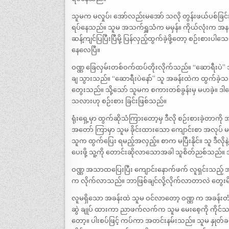
သူမက မလှုပ်၊ အော်လည်းမအော် သလို တွန်းဖယ်ပစ်ခြင်းလည
ရပ်နေသည်။ သူမ အသက်ရှူသံက မမှန်။ ကိုယ်လုံးက အနည်း
ဆန့်ကျင်ပြပြီးပြီမို့ ပြန်လှည့်ထွက်ခဲ့ဖို့တော့ စဉ်းစာ
နေလေပြီ။
ဝဏ္ဏ ခြေလှမ်းတစ်ဝက်ထပ်တိုးလိုက်သည်။ “ဆောရီးပဲ” သူ
ချ သွားသည်။ “ဆောရီးပဲနော်” သူ အခန်းထဲက ထွက်ခဲ့သည
တွေးသည်။ သို့သော် သူမက စကားတစ်ခွန်းမှ မဟခဲ့။ ဒါ
သလားဟု စဉ်းစား ခြင်းဖြစ်သည်။
ရုံးရှေ့မှာ ထွက်ဆိုသံကြားတော့မှ ဒီလို စဉ်းစားခဲ့တာ
အတော် ကြာမှာ သူမ ခိုင်းထားသော ကျောင်းစာ အလုပ် မပြ
သူက ထွက်ပြေး ရမည့်အလှည့်။ စာက မပြီးနိုင်။ သူ ဒီလိုန
ပေးဖို့ သူ့ကို တောင်းဆိုလာသောအခါ သူစိတ်ညစ်သည်
ဝဏ္ဏ အသာထပြေးပြီး ကျောင်းနောက်ဖက် လူရှင်းသည့် 
က လိုက်လာသည်။ ဘာဖြစ်ချင်လို့လိုက်လာတာလဲ တွေး
လူမရှိသော အခန်းထဲ သူမ ဝင်လာတော့ ဝဏ္ဏ က အခန်းတံခ
ဆွဲ ချုပ် ထားကာ ညာဖက်လက်က သူမ မေးစေ့ကို ကိုင်သည်
တော့။ ပါးစပ်ဖြင့် ကပ်ကာ အတင်းနမ်းသည်။ သူမ နှုတ်ခမ