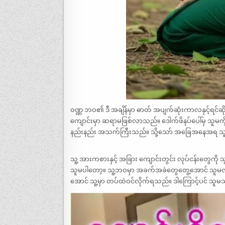
ဝဏ္ဏ ဘဝ၏ ဒီ အချိန်မှာ ဓာတ် အပျက်ဆုံးကာလနှင့်ရင်ဆိ
ကျောင်းမှာ ဆရာမဖြစ်လာသည်။ ဒေါက်ဖိနပ်ပေါ်မှ သူမ
နည်းနည်း အသက်ကြီးသည်။ သို့သော် အခြေအနေအရ သူ့အား
သူ့ အားကစားနှင့် အခြား ကျောင်းတွင်း လုပ်ငန်းတွ
သူမပါတော့။ သူ့ဘဝမှာ အခက်အခဲတွေတွေ့အောင် သူမလ
အောင် သူ့မှာ တပ်ထဲဝင်လိုက်ရသည်။ ဒါကြောင့်ပင် သူ