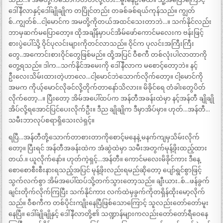
ဒေါ်နီလာနှင့်ဒေါ်ချိုချိုက တပြိုင်တည်း တခစ်ခစ်ရယ်ကုန်သည်။ ကျွတ်
စ်..ကျွတ်စ်…ငါ့မောင်က အမတို့ကိုတယ်အထင်သေးတာဘဲ…။ သက်နိုင်လည်း
ဘာမှဆက်မပြောတော့။ ထိုအချိန်မှာပင်အိမ်ဖော်ကောင်မလေးက ဗန်းဖြင့်
စားပွဲပေါ်သို့ ဝိုင်ပုလင်းများကိုတင်လာသည်။ ဝိုင်က ပုလင်းအကြီးကြီး
တွေ..အကောင်းစားဝိုင်တွေဖြစ်မည်။ ထို့အပြင် ဝီစကီ တစ်လုံးပါလာတာကို
တွေ့ရသည်။ ဒါက…သက်နိုင်အမေးကို ဒေါ်နီလာက မစောင့်တော့ဘဲ။ နင့်
ဦးလေးသိမ်းထားတဲ့ဟာလေ…ငါ့မောင်ဘဲသောက်လိုက်တော့။ ငါ့မောင်ကို
အမက ကိုယ့်မောင်လိုခင်လို့တိုက်တာနော်သိလား။ မိခိုင်ရေ တံခါးတွေပိတ်
လိုက်တော့…။ ပြီးတော့ အိမ်အပေါ်ထပ်က အန်တီအခန်းထဲမှာ နင့်အန်တီ ချိုချို
အိပ်လို့ရအောင်ပြင်ပေးလိုက်ဦး။ ဒီည ချိုချိုက ဒီမှာအိပ်မှာ။ ဟုတ်…အန်တီ…
သမီးဘာလုပ်စရာရှိသေးလဲရှင့်။
ရပြီ…အန်တီတို့သောက်တာစားတာကိုစောင့်မနေနဲ့ မနက်ကျမှသိမ်းလိုက်
တော့။ ပြီးရင် အန်တီအခန်းထဲက အံဆွဲထဲမှာ သမီးအတွက်မုန့်ဖိုးထည့်ထား
တယ်.။ ယူလိုက်နော်။ ဟုတ်ကဲ့ရှင့်…အန်တီ။ ကောင်မလေးမိခိုင်ကား ဒီနေ့
စောစောစီးစီးနားရသည့်အပြင် မုန့်ဖိုးလည်းရမည်ဆိုတော့ ပျော်ရွင်စွာဖြင့်
သွက်လက်စွာ အိမ်အပေါ်ထပ်သို့တက်သွားတော့သည်။ ချီးယား..စ်…ဖန်ခွက်
ချင်းတိုက်လိုက်ကြပြီး သက်နိုင်ကား လက်ထဲမှခွက်ကိုတရှိန်ထိုးမော့လိုက်
သည်။ ဝီစကီက တစ်ပိုင်းကျိုးနေပြီဖြစ်သောကြောင့် သူလည်းတော်တော်မူး
နေပြီ။ ဒေါ်ချိုချိုနှင့် ဒေါ်နီလာတို့၏ သဏ္ဍာန်များကလည်းတော်တော်ရီဝေနေ