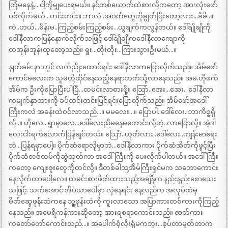
ကြံမနေနဲ့….ငါ့ကိုမျှပေးရမယ်။ နင်တစ်ယောက်ထဲစားလို့ကတော့ အားလုံးဖော်
ပစ်လိုက်မယ်…ဟင်းဟင်း။ ဘာလဲ..အဝတ်တွေကိုချွတ်ပြီးတော့လား…ခိခိ..။
ကဲ..ဟယ်…မိန်းမ..ကြည့်စမ်းကြည့်စမ်း…ယွချက်ကလွန်တယ်။ ဒေါ်ချိုချိုကို
ဒေါ်နီလာကပြန်နောက်လိုက်သဖြင့် ဒေါ်ချိုချိုကဒေါ်နီလာကျောကို
တအုန်းအုန်းထုတော့သည်။ ရှုး…တိုးတိုး…ကြားသွားဦးမယ်…။
နှုတ်ခမ်းနားတွင် လက်ညိုးထောင်ရင်း ဒေါ်နီလာကပြောလိုက်သည်။ အိမ်ဖော်
ကောင်မလေးက သူမတို့ထိုင်နေသည့်နေရာဘက်သို့လာနေသည်။ အမ.ဟိုဖက်
အိမ်က ဦးကိုပြောပြီးပါပြီ…ထမင်းလာစားဖို့။ သြော်..အေး…အေး.. ဒေါ်နီလာ
ကမျက်နှာထားကို ခပ်တင်းတင်းပြင်ရင်းပြောလိုက်သည်။ အိမ်ဖော်အဒေါ်
ကြီးကလဲ အခန်းထဲဝင်လာသည်…။ မမလေး…။ ပြောပါ..ဒေါ်လေး..ဘာကိစ္စရှိ
လို့..။ ဟိုလေ…ရွာမှာလေ…ဒေါ်လေးညီမနေမကောင်းလို့တဲ့..လာပြောလို့။ အဲ့ဒါ
လေးငါးရက်လောက်ပြန်ချင်တယ်။ သြော်..ဟုတ်လား..ဒေါ်လေး..ကျန်းမာရေး
ဘဲ…ပြန်ရမှာပေါ့။ ပိုက်ဆံရောလိုမှာဘဲ…ဒေါ်နီလာကား ပိုက်ဆံအိတ်ကိုဖွင့်ပြီး
ပိုက်ဆံတစ်ထပ်ကိုဆွဲထုတ်ကာ အဒေါ်ကြီးကို ပေးလိုက်ပါတယ်။ အဒေါ်ကြီး
ကတော့ ကျေးဇူးတွေကိုတင်လို့။ ဒီတစ်ခါသူ့အိမ်ကြီးရှင်မက သဘောကောင်း
နေလိုက်တာပေါ့လေ။ ထမင်းစားဖိတ်ထားသည့်အချိန်က နည်းနည်းစောသေး
သဖြင့်. သက်အောင် အိပ်ယာပေါ်မှာ လှဲနေရင်း နေ့လည်က အလုပ်ထဲမှ
မိတ်ဆွေဖုန်းထဲကနေ သူ့ဖုန်းထဲကို ကူးလာသော အပြာကားတစ်ကားကိုကြည့်
နေသည်။ အမေရိကန်ကားဆိုတော့ အားရစရာကောင်းသည်။ ဇာတ်ကား
ကတော်တော်ကောင်းသည်…။ အပေါက်စုံလိုးရုံမကဘူး…စုပ်တာမှုတ်တာက