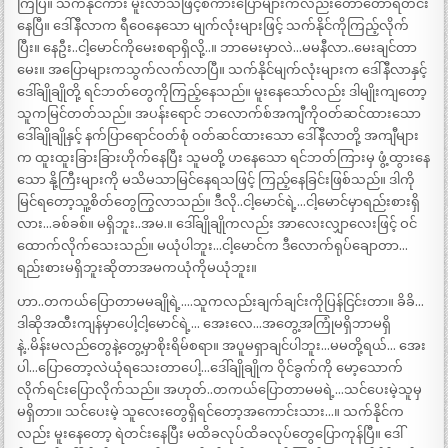
ကြပြီ။ သက်နိုင်ကား မူးလာသဖြင့်စကားပြောများကလည်းတော်တော်ရဲတင်း
နေပြီ။ ဒေါ်နီလာက ရီဝေနေသော မျက်လုံးများဖြင့် သက်နိုင်ကိုကြည့်လိုက်
ပြီး။ နေဦး..ငါ့မောင်ကိုမေးစရာရှိလို့..။ ဘာမေးမှာလဲ…မမနီလာ..မေးချင်တာ
မေး။ အပြောများကသွက်လက်လာပြီ။ သက်နိုင်မျက်လုံးများက ဒေါ်နီလာနှင့်
ဒေါ်ချိုချိုတို့ ရင်ဘတ်တွေကိုကြည့်နေသည်။ မူးနေသော်လည်း ဒါမျိုးကျတော့
သူကမြင်တတ်သည်။ အပန်းရောင် ဘလောက်စ်အကျီကိုဝတ်ဆင်ထားသော
ဒေါ်ချိုချိုနှင့် နက်ပြာရောင်ဝတ်စုံ ဝတ်ဆင်ထားသော ဒေါ်နီလာတို့ အကျီများ
က ထူးထူးခြားခြားဟိုက်နေပြီး သူမတို့ ဟနေသော ရင်ဘတ်ကြားမှ ဖွံ့ထွားနေ
သော နို့ကြီးများကို မသိမသာမြင်နေရသဖြင့် ကြည့်နေခြင်းဖြစ်သည်။ ဒါကို
မြင်ရတော့သူ့စိတ်တွေကြွလာသည်။ ဒီလို..ငါ့မောင်ရဲ့…ငါ့မောင်မှာရည်းစားရှိ
လား…ခစ်ခစ်။ မရှိဘူး..အမ.။ ဒေါ်ချိုချိုကလည်း အာလေးလျှာလေးဖြင့် ဝင်
ထောက်လိုက်သေးသည်။ မယုံပါဘူး…ငါ့မောင်က ဒီလောက်ရုပ်ချောတာ…
ရည်းစားမရှိဘူးဆိုတာအမကယုံကိုမယုံဘူး။
ဟာ..တကယ်ပြောတာမမချိုရဲ့….သူကလည်းချက်ချင်းကိုပြန်ငြင်းတာ။ ခိခိ…
ဒါဆိုအထီးကျန်မှာပေါ့ငါ့မောင်ရဲ့… အေးလေ…အတွေ့အကြုံမရှိဘာမရှိ
နဲ့..မိန်းမလည်တွေနဲ့တွေ့မှာစိုးရိမ်စရာ။ အပူမရှာချင်ပါဘူး…မမတို့ရယ်… အေး
ပါ…ပြောတော့လဲယုံရသေးတာပေါ့…ဒေါ်ချိုချိုက ဝိုင်ခွက်ကို မော့သောက်
လိုက်ရင်းပြောလိုက်သည်။ အဟုတ်..တကယ်ပြောတာမမရဲ့…သင်ပေးမဲ့သူမှ
မရှိတာ။ သင်ပေးမဲ့ သူလေးတွေရှိရင်တော့အကောင်းသား…။ သက်နိုင်က
လည်း မူးနေတော့ ရဲတင်းနေပြီး မထိခလုပ်ထိခလုပ်တွေပြောကုန်ပြီ။ ဒေါ်