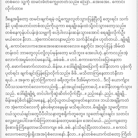
တစ်လေ သူ့ကို ထမင်းဖိတ်ကျွေးတတ်သည်။ သြော်…အေးအေး.. ကောင်း
လိုက်တာ။
ဒီနေ့အဖို့တော့ ထမင်းချက်ရမဲ့ ဝဋ်ကျွေးလွတ်သွားပြန်ပြီလို့ တွေးရင်း သက်
နိုင် ပုဆိုးဟောင်းတစ်ထည်ကိုယူကာ ရေချိုးခန်းထဲသို့ဝင်သွားတော့သည်။
တစ်နေကုန်ပင်ပန်းခဲ့သမျှကို ပေါ့ပါးလန်းဆန်းသွားအောင် ရေချိုးလိုက်ဦး
မယ်လေ။ နီလာ….အဲ့ကောင်လေးနာမည်က သက်နိုင်နော်။ ဟုတ်တယ်…ချိုချို
ရဲ့..ကောင်လေးကအေးအေးဆေးဆေးလေး။ နေ့တိုင်း အလုပ်ပြန် အိမ်ထဲ
တန်းဝင် ဘာတွေလုပ်လို့လုပ်မှန်းတော့ မသိဘူး။ အေးပါဟဲ့..နင်ကလည်းအဲ့
လောက်အမွမ်းတင်မနေပါနဲ့…ခစ်ခစ်…။ ဟင်..စကားကောင်းပြောနေတာ
ကို..ဖောက်ဖောက်လာတယ်..မိန်းမ..။ ဒေါ်ချိုချိုအပြောကို ဒေါ်နီလာက ပုခုံးကို
ပုတ်ရင်း ချက်ချင်းပြန်ပြောလိုက်သည်။ ခိခိ…မသိတာကြနေတာဘဲနီလာ
ရယ်…။ အခုက နင့်ဘဲကြီးကလဲ ခရီးတွက်။ ဒီအိမ်မှာကလဲ… ဒီလို ယောင်္ကျား
ပီပီသသကောင်လေးကလည်းရှိ….နင်အပျင်းပြေတာပေါ့..။ ဒေါ်နီလာရှက်သွား
သည်.. ဒေါ်ချိုချိုရဲ့ တင်ပါးကိုဆွဲဆိတ်လိုက်ပြီး…။ ညဉ်းနော်..ညဉ်း..ချိုချို…
မိန်းမနင့်စိတ်နဲ့နိုင်းမနေနဲ့…နင့်လိုယွတယ်များမှတ်နေလား။ ဘယ်အချိန်ကတဲ
က အဲ့ကောင်လေးကို နစ်ပစ်မှားနေမှန်း မသိရပါလား..မိချိုချို။ သူမတို့ကား
ငယ်သူငယ်ချင်းတွေပီပီဝါသနာတူစရိုက်တူတွေ။ သူတော်ချင်းချင်း သတင်း
လွေ့လွေ့ပေါင်းဖက်မိကြတာဆန်းတော့မဆန်း။ အောင်မယ်…ညဉ်းကျတော့
ခိုးစားဖို့ကြံနေတာမသိတာကျ။ ခစ်..ခစ်..နင်သိရင်ပြီးတာဘဲလေ…။ ကောင်
လေးကတော့ရိုးရိုးအအပုံစံလေးနော်..နီလာ…။ နင်တစ်ယောက်ထဲတော့ ကြိတ်