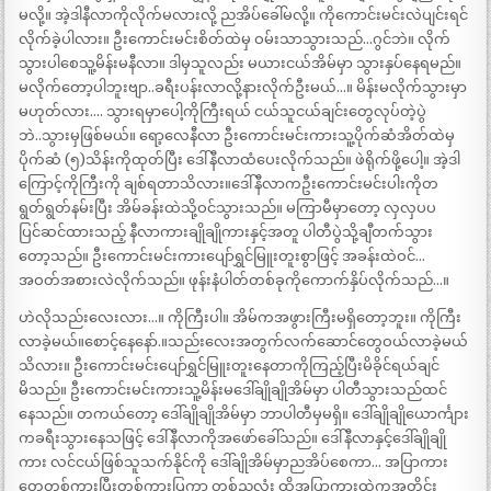
မလို့။ အဲ့ဒါနီလာကိုလိုက်မလားလို့ ညအိပ်ခေါ်မလို့။ ကိုကောင်းမင်းလဲပျင်းရင်
လိုက်ခဲ့ပါလား။ ဦးကောင်းမင်းစိတ်ထဲမှ ဝမ်းသာသွားသည်…ဂွင်ဘဲ။ လိုက်
သွားပါစေသူ့မိန်းမနီလာ။ ဒါမှသူလည်း မယားငယ်အိမ်မှာ သွားနှပ်နေရမည်။
မလိုက်တော့ပါဘူးဗျာ..ခရီးပန်းလာလို့နားလိုက်ဦးမယ်…။ မိန်းမလိုက်သွားမှာ
မဟုတ်လား…. သွားရမှာပေါ့ကိုကြီးရယ် ငယ်သူငယ်ချင်းတွေလုပ်တဲ့ပွဲ
ဘဲ..သွားမှဖြစ်မယ်။ ရော့လေနီလာ ဦးကောင်းမင်းကားသူ့ပိုက်ဆံအိတ်ထဲမှ
ပိုက်ဆံ (၅)သိန်းကိုထုတ်ပြီး ဒေါ်နီလာထံပေးလိုက်သည်။ ဖဲရိုက်ဖို့ပေါ့။ အဲ့ဒါ
ကြောင့်ကိုကြီးကို ချစ်ရတာသိလား။ဒေါ်နီလာကဦးကောင်းမင်းပါးကိုတ
ရွတ်ရွတ်နမ်းပြီး အိမ်ခန်းထဲသို့ဝင်သွားသည်။ မကြာမီမှာတော့ လှလှပပ
ပြင်ဆင်ထားသည့် နီလာကားချိုချိုကားနှင့်အတူ ပါတီပွဲသို့ချီတက်သွား
တော့သည်။ ဦးကောင်းမင်းကားပျော်ရွှင်မြူးတူးစွာဖြင့် အခန်းထဲဝင်…
အဝတ်အစားလဲလိုက်သည်။ ဖုန်းနံပါတ်တစ်ခုကိုကောက်နှိပ်လိုက်သည်…။
ဟဲလိုသည်းလေးလား…။ ကိုကြီးပါ။ အိမ်ကအဖွားကြီးမရှိတော့ဘူး။ ကိုကြီး
လာခဲ့မယ်။စောင့်နေနော်.။သည်းလေးအတွက်လက်ဆောင်တွေဝယ်လာခဲ့မယ်
သိလား။ ဦးကောင်းမင်းပျော်ရွှင်မြူးတူးနေတာကိုကြည့်ပြီးမိခိုင်ရယ်ချင်
မိသည်။ ဦးကောင်းမင်းကားသူ့မိန်းမဒေါ်ချိုချိုအိမ်မှာ ပါတီသွားသည်ထင်
နေသည်။ တကယ်တော့ ဒေါ်ချိုချိုအိမ်မှာ ဘာပါတီမှမရှိ။ ဒေါ်ချိုချိုယောင်္ကျား
ကခရီးသွားနေသဖြင့် ဒေါ်နီလာကိုအဖော်ခေါ်သည်။ ဒေါ်နီလာနှင့်ဒေါ်ချိုချို
ကား လင်ငယ်ဖြစ်သူသက်နိုင်ကို ဒေါ်ချိုအိမ်မှာညအိပ်စေကာ… အပြာကား
တွေတစ်ကားပြီးတစ်ကားပြကာ တစ်ညလုံး ထိုအပြာကားထဲကအတိုင်း