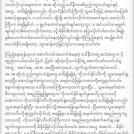
ဘယ်လိုလုပ်နေတာလဲ..အအ ဆိုသည့် ဒေါ်နီလာ၏ညဉ်းတွားသံများနှင့်
အတူ… ဒေါ်ချိုချိုကလည်း ကိုသက်နိုင်လီးကြီးကို သူမလီးဖြင့် အဆက်မပြတ်
ဆောင့်ချနေရင်း..။ ဟင်းဟင်း..အို့အို့..ကောင်းလိုက်တာမောင်ရယ်..မောင့်လီး
ကြီးက စံချိန်ျမီဘဲ…။ ချွတ်တောင်မချွတ်ချင်တော့ဘူး…။ အင်းဟင်း။ မချွတ်
ချင်ရင်လဲစိမ်ထားလိုက်တော့..လို့ မိခိုင်စိတ်ထဲက ပြောလိုက်ပါတယ်။ ဒါမျိုး
နှစ်ယောက်တစ်ယောက်လုပ်နေတဲ့မြင်ကွင်းမျိုးကိုကြည့်နေတဲ့ အပျိုပေါက်
လေးမိခိုင်အဖို့တော့…ထူးဆန်းတဲ့မြင်ကွင်းကအရသာပါဘဲ။
ကြည့်နေတုန်းမှာဘဲ စောက်ပတ်အယက်ခံနေတဲ့ ဒေါ်နီလာရဲ့အသံတွေက ပို
ဆူညံလာပါတယ်။ ပြတ်..ပြတ်..ဆိုတဲ့ကိုသက်နိုင်ရဲ့ စောက်ပတ်ယက်သံနဲ့
အတူ… မောင်ရေ…အအ…မမပြီးတော့မယ်…သွက်သွက်လေးစုပ်ပေးပါ…
အ..အ ဆိုတဲ့ ညဉ်းတွားသံနဲ့အတူ ဒေါ်ချိုချိုရဲ့ ကိုသက်နိုင်လီးကို သူမအဖုတ်နဲ့
တေ့ပြီး ဆောင့်ချက်တွေကလည်း အရမ်းကိုမြန်လာတာကိုတွေ့ရပါတယ်။
နောက်ဆုံးမှာတော့ ဒေါ်နီလာဖင်ကြီးကော့တက်သွားပြီး…. သူမအဖုတ်ထဲက
စီးကျလာတဲ့ အရည်ဖြူဖြူတွေက ကိုသက်နိုင်မျက်နှာပေါ်ပွသွားသလို
အောက်က ကိုသက်နိုင်လီးကိုအဖုတ်နဲ့တေ့ပြီးဆောင့်နေတဲ့ ဒေါ်ချိုချိုကလည်း
သူမအဖုတ်နဲ့ဖိပြီး အသာထိုင်လို့အမောဖြေနေပါတယ်.. ပြီးတော့သူမအဖုတ်
ထဲကလီးကိုဆွဲချွတ်လိုက်တဲ့ အချိန်မှာ ဒေါ်ချိုချို အဖုတ်ထဲက အရည်တွေကျ
လာသလို…ကိုသက်နိုင်လီးထိပ်ကြီးကလဲ အရည်တွေတစ်စက်စက်နဲ့ ပန်း
ထွက်ကျလာတာကို မိခိုင်မြင်လိုက်ရပါတယ်။ အပေးအယူ အဆက်…. မိခိုင်
ရေ လာဦး…။ ဒေါ်နီလာရဲ့ခေါ်သံကြောင့် မိခိုင်တစ်ယောက် အိမ်ပြူတင်းပေါက်