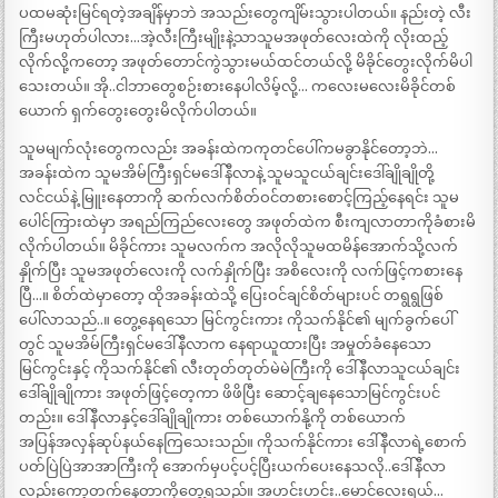
ပထမဆုံးမြင်ရတဲ့အချိန်မှာဘဲ အသည်းတွေကျိမ်းသွားပါတယ်။ နည်းတဲ့ လီး
ကြီးမဟုတ်ပါလား…အဲ့လီးကြီးမျိုးနဲ့သာသူမအဖုတ်လေးထဲကို လိုးထည့်
လိုက်လို့ကတော့ အဖုတ်တောင်ကွဲသွားမယ်ထင်တယ်လို့ မိခိုင်တွေးလိုက်မိပါ
သေးတယ်။ အို..ငါဘာတွေစဉ်းစားနေပါလိမ့်လို့… ကလေးမလေးမိခိုင်တစ်
ယောက် ရှက်တွေးတွေးမိလိုက်ပါတယ်။
သူမမျက်လုံးတွေကလည်း အခန်းထဲကကုတင်ပေါ်ကမခွာနိုင်တော့ဘဲ…
အခန်းထဲက သူမအိမ်ကြီးရှင်မဒေါ်နီလာနဲ့ သူမသူငယ်ချင်းဒေါ်ချိုချိုတို့
လင်ငယ်နဲ့ မြူးနေတာကို ဆက်လက်စိတ်ဝင်တစားစောင့်ကြည့်နေရင်း သူမ
ပေါင်ကြားထဲမှာ အရည်ကြည်လေးတွေ အဖုတ်ထဲက စီးကျလာတာကိုခံစားမိ
လိုက်ပါတယ်။ မိခိုင်ကား သူမလက်က အလိုလိုသူမထမိန်အောက်သို့လက်
နှိုက်ပြီး သူမအဖုတ်လေးကို လက်နှိုက်ပြီး အစိလေးကို လက်ဖြင့်ကစားနေ
ပြီ…။ စိတ်ထဲမှာတော့ ထိုအခန်းထဲသို့ ပြေးဝင်ချင်စိတ်များပင် တရွရွဖြစ်
ပေါ်လာသည်..။ တွေ့နေရသော မြင်ကွင်းကား ကိုသက်နိုင်၏ မျက်ခွက်ပေါ်
တွင် သူမအိမ်ကြီးရှင်မဒေါ်နီလာက နေရာယူထားပြီး အမှုတ်ခံနေသော
မြင်ကွင်းနှင့် ကိုသက်နိုင်၏ လီးတုတ်တုတ်မဲမဲကြီးကို ဒေါ်နီလာသူငယ်ချင်း
ဒေါ်ချိုချိုကား အဖုတ်ဖြင့်တေ့ကာ ဖိဖိပြီး ဆောင့်ချနေသောမြင်ကွင်းပင်
တည်း။ ဒေါ်နီလာနှင့်ဒေါ်ချိုချိုကား တစ်ယောက်နို့ကို တစ်ယောက်
အပြန်အလှန်ဆုပ်နယ်နေကြသေးသည်။ ကိုသက်နိုင်ကား ဒေါ်နီလာရဲ့စောက်
ပတ်ပြဲပြဲအာအာကြီးကို အောက်မှပင့်ပင့်ပြီးယက်ပေးနေသလို..ဒေါ်နီလာ
လည်းကော့တက်နေတာကိုတွေ့ရသည်။ အဟင်းဟင်း..မောင်လေးရယ်…