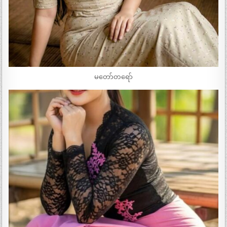
မတော်တရော်