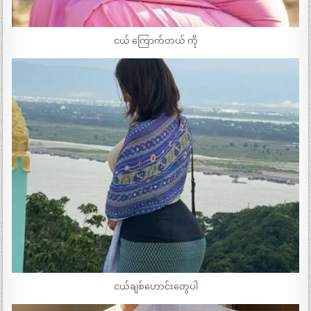
ငယ် ကြောက်တယ် ကို
ငယ်ချစ်ဟောင်းတွေပါ