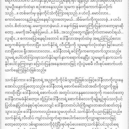
ရောက်လာပါက သက်နိုင်နှင့်မည်သည့်နေရာမှာ ချိန်းပြီး အလိုးခံရမလဲဆိုတာ
သူမဦးနှောက်ထဲမှာ စဉ်းစားနေသည်။ သူမက ဖုန်းကိုကောက်နှိပ်လိုက်
သည်….။ တစ်ဖက်မှ ဖုန်းကိုင်သံကိုကြားရသည်..။ ဟဲလို..မောင်လား…
ကောင်မလေးနည်းနည်းနေရင်သွားတော့မယ်…အိမ်ဖက်ကိုကူးလာခဲ့…။ ဟင်း
ဟင်း..စိတ်သာချ..မမကူးလာခဲ့မယ်..။ မနက်ဖြန် မမလူကြီးပြန်လာတော့မှာဆို
တော့…မမကိုအပီချစ်ပြမယ်…။ ခိခိ…အသည်းတွေကျိန်းလိုက်တာမောင်ရယ်…
လူဆိုး…။ စကားပြောနေရင်းတောင် ဒေါ်နီလာအဖုတ်ထဲမှ အရည်ကြည်လေး
တွေကစိမ့်ထွက်လာပြီ။ သက်နိုင်ရဲ့ လီးကြီးကို သူမမျက်လုံးထဲမှာ မြင်ယောင်
လာပြီလေ။ ရှီးအားလားလား… ဒေါ်နီလာရဲ့ဖင်ကြီးကကော့တက်သွားသည်။
သူမရဲ့ပေါင်တံကြားမှာသက်နိုင်မျက်နှာကရောက်နေပြီး သူမမျက်နှာကသက်
နိုင်ပေါင်ခွကြားမှာ ပြောင်းပြန်အနေအထားဖြင့် လိုးပွဲမစမီ လီးစုပ်စောက်ပတ်
ယက်နေကြခြင်းဖြစ်သည်။
သက်နိုင်ကား ဒေါ်နီလာရဲ့အညှာကိုကိုင်မိသွားပြီဖြစ်သဖြင့်ဒေါ်နီလာကိုလူးနေ
အောင်ပညာပြတော့သည်။ ဒေါ်နီလာရဲ့စောက်ခေါင်းထဲအထိကိုလျှာကိုချွန်
ကာထိုးပြီး ဒေါ်နီလာရဲ့စောက်ပတ် အတွင်းသားနုနုလေးတွေကို ကလော်တော့
ဒေါ်နီလာမခံနိုင်တော့။ ထို့ပြင်ဒေါ်နီလာရဲ့စောက်စိလေးကိုချိုချဉ်စုပ်သလိုပင်
ပြွတ်ခနဲပြွတ်ခနဲစုပ်စုပ်ပေးလျင် ဒေါ်နီလာတင်ပါးကြီးများတဆတ်ဆတ်တုန်
သွားသည်။ ဒေါ်နီလာကလည်းခေသူမဟုတ်ပါ..သက်နိုင်ကိုပညာပြန်ပြသည်။
သက်နိုင်ရဲ့လီးထိပ် ကျင်ငယ်ထွက်ရာအပေါက်လေးကိုလျှာဖျားလေးဖြင့်
တော့တော့ကာ ဒစ်ဖျားလေးကိုငုံငုံပြီးစုပ်စုပ်ပေးတော့သက်နိုင်ပင်သုတ်ရေ