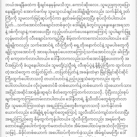
ဘယ်အချိန်ခထဲက စို့ချင်နေမှန်းမသိဘူး..ကောင်ဆိုးလေး..သူမညုတုတုပြော
နေချိန်တွင် အောက်ဖက်မှ သူမသူငယ်ချင်းဒေါ်ချိုချိုကလည်း သက်နိုင်ရဲ့ဒုတ်
ကြီးကို သူမလက်ဖြင့်ဆုပ်ကိုင်ကာ နှုတ်ခမ်းဖြင့်တေ့ပြီး စုပ်လိုက်ပါတယ်။
ပြွတ်….သက်အောင်လီးချောင်းတစ်ခုလုံး ဒေါ်ချိုရဲ့ခံတွင်းပူပူနွေးနွေးအရသာ
နဲ့ ဒစ်ကိုလျာနဲ့ ကစားပေးပြီး လှည့်ပတ်ယက်ပေးနေတာကြောင့် သူပါမျက်ဖြူ
လှန်မတတ်ကို လီးချောင်းကကျဉ်ပြီး စိမ့်တက်ကာကောင်းလာပါတယ်။ ဒေါ်
ချိုချိုကလည်း သက်အောင်ရဲ့ လီးကြီးကို ရှေ့တိုးနောက်ငင်နဲ့ သူမပါးတွေကို
ချိုင့်သွားအောင်ကို အားရပါးရစုပ်ပေးတာကြောင့်သက်အောင်လည်း ခါးကြီး
ကို ကော့တက်လာပါတယ်။ ဒေါ်နီလာကလည်းသက်အောင်နို့စို့ပေးတာကို အ
ပီအပြင်ကို ခံယူနေပါတယ်။ သူမတို့(၃)ဦးရဲ့ လီးစုပ်ပွဲနဲ့ နို့စို့ပွဲကြီးက ထွက်လာ
တဲ့အသံတွေက တပြွတ်ပြွတ်…တပြတ်ပြတ်နဲ့ အခန်းထဲမှာ မြိုင်မြိုင်ဆိုင်ဆိုင်
ကြီးထွက်ပေါ်လာသလို တဟင်းဟင်းနဲ့ ညဉ်းညူသံတွေကလည်း ထွက်
ပေါ်လာပါတယ်။ လိုးပွဲမစတင်မီ တစ်ယောက်နဲ့ တစ်ယောက် သုံးယောက်သား
အပြိုင်အဆိုင်အာရုံနိုးဆွရင်း စိတ်တွေကကြွတက်လာသလို.. ပိုပြီးလည်းစုပ်
ချက်တွေကကြမ်းတမ်းလာပါတယ်။ ဒေါ်နီလာရဲ့ နို့သီးထိပ်တွေရဲတွတ်လာ
ပြီး သူမပေါင်ကြားထဲမှာ အရည်ကြည်တွေစီးကျလာသလို သက်နိုင်တစ်
ယောက်လည်း ဒေါ်ချိုရဲ့စုပ်ချက်တွေကြောင့် သူ့လီးထိပ်လဲကျင်တက်လာပြီး
အရည်ကြည်တွေ စိမ့်ထွက်ကုန်ပါတယ်။ သူံလီးကြီးကလည်း အရမ်းကိုမာ
တောင်နေပြီးပေါက်ကွဲထွက်မတတ်ပါဘဲ။ အိမ်အပေါ်ထပ်မှအသံလိုလိုကြား
သဖြင့်…မိခိုင်တစ်ယောက် အပေါ်ထပ်ကိုတက်ခဲ့သည်။ အိမ်ရှင်မမကြီး ဒေါ်