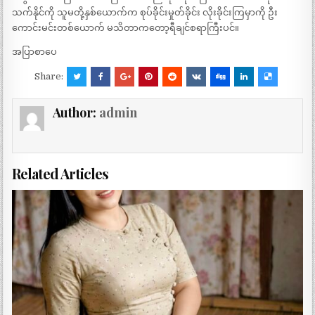
သက်နိုင်ကို သူမတို့နှစ်ယောက်က စုပ်ခိုင်းမှုတ်ခိုင်း လိုးခိုင်းကြမှာကို ဦး
ကောင်းမင်းတစ်ယောက် မသိတာကတော့ရီချင်စရာကြီးပင်။
အပြာစာပေ
Share:
Author:
admin
Related Articles