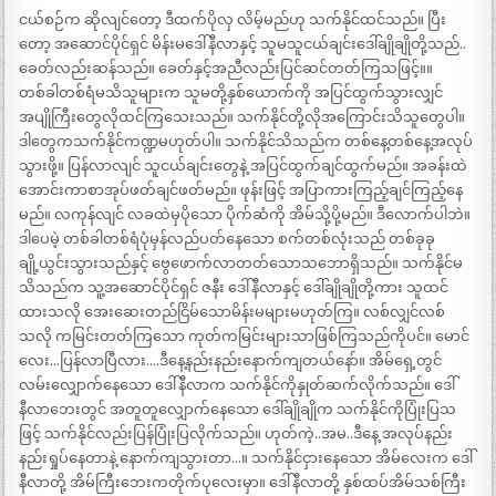
ငယ်စဉ်က ဆိုလျင်တော့ ဒီထက်ပိုလှ လိမ့်မည်ဟု သက်နိုင်ထင်သည်။ ပြီး
တော့ အဆောင်ပိုင်ရှင် မိန်းမဒေါ်နီလာနှင့် သူမသူငယ်ချင်းဒေါ်ချိုချိုတို့သည်..
ခေတ်လည်းဆန်သည်။ ခေတ်နှင့်အညီလည်းပြင်ဆင်တတ်ကြသဖြင့်။။
တစ်ခါတစ်ရံမသိသူများက သူမတို့နှစ်ယောက်ကို အပြင်ထွက်သွားလျှင်
အပျိုကြီးတွေလိုထင်ကြသေးသည်။ သက်နိုင်တို့လိုအကြောင်းသိသူတွေပါ။
ဒါတွေကသက်နိုင်ကဏ္ဍမဟုတ်ပါ။ သက်နိုင်သိသည်က တစ်နေ့တစ်နေ့အလုပ်
သွားဖို့။ ပြန်လာလျင် သူငယ်ချင်းတွေနဲ့ အပြင်ထွက်ချင်ထွက်မည်။ အခန်းထဲ
အောင်းကာစာအုပ်ဖတ်ချင်ဖတ်မည်။ ဖုန်းဖြင့် အပြာကားကြည့်ချင်ကြည့်နေ
မည်။ လကုန်လျင် လခထဲမှပိုသော ပိုက်ဆံကို အိမ်သို့ပို့မည်။ ဒီလောက်ပါဘဲ။
ဒါပေမဲ့ တစ်ခါတစ်ရံပုံမှန်လည်ပတ်နေသော စက်တစ်လုံးသည် တစ်ခုခု
ချို့ယွင်းသွားသည်နှင့် ဗွေဖောက်လာတတ်သောသဘောရှိသည်။ သက်နိုင်မ
သိသည်က သူ့အဆောင်ပိုင်ရှင် ဇနီး ဒေါ်နီလာနှင့် ဒေါ်ချိုချိုတို့ကား သူထင်
ထားသလို အေးဆေးတည်ငြိမ်သောမိန်းမများမဟုတ်ကြ။ လစ်လျှင်လစ်
သလို ကမြင်းတတ်ကြသော ကုတ်ကမြင်းများသာဖြစ်ကြသည်ကိုပင်။ မောင်
လေး…ပြန်လာပြီလား….ဒီနေ့နည်းနည်းနောက်ကျတယ်နော်။ အိမ်ရှေ့တွင်
လမ်းလျှောက်နေသော ဒေါ်နီလာက သက်နိုင်ကိုနှုတ်ဆက်လိုက်သည်။ ဒေါ်
နီလာဘေးတွင် အတူတူလျှောက်နေသော ဒေါ်ချိုချိုက သက်နိုင်ကိုပြုံးပြသ
ဖြင့် သက်နိုင်လည်းပြန်ပြုံးပြလိုက်သည်။ ဟုတ်ကဲ့..အမ..ဒီနေ့ အလုပ်နည်း
နည်းရှုပ်နေတာနဲ့ နောက်ကျသွားတာ…။ သက်နိုင်ငှားနေသော အိမ်လေးက ဒေါ်
နီလာတို့ အိမ်ကြီးဘေးကတိုက်ပုလေးမှာ။ ဒေါ်နီလာတို့ နှစ်ထပ်အိမ်သစ်ကြီး