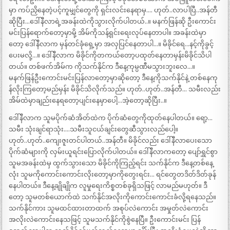
မှာ ကပ်ညှိနေတဲ့ပင့်ကူမျှင်တွေကို ရှင်းလင်းနေရာမှ…. ဟုတ်..လာပါပြီ..အန်တီ
ဆိုပြီး…ဒေါ်နီလာရဲ့အခန်းထဲကိုသွားလိုက်ပါတယ်..။ မနက်ဖြန်ဆို ဦးကောင်း
မင်းပြန်ရောက်တော့မှာမို့ အိမ်ကိုသန့်ရှင်းရေးလုပ်နေတာပါ။ အခန်းထဲမှာ
တော့ ဒေါ်နီလာက မှန်တင်ခုံရှေ့မှာ အလှပြင်နေတာပါ…။ မိခိုင်ရေ…နင့်ကိုခွင့်
ပေးမလို့…။ ဒေါ်နီလာက မိခိုင်ကိုတကယ်တော့ပထုတ်နေတာမှန်းမိခိုင်သိပါ
တယ်။ တစ်ဖက်အိမ်က ကိုသက်နိုင်က ဒီနေ့ကုမ္ပဏီမသွားဘူးလေ…။
မနက်ဖြန်ဦးကောင်းမင်းပြန်လာတော့မှာဆိုတော့ ဒီနေ့ကိုသက်နိုင်နဲ့ တစ်နေကု
န်လိုးကြတော့မည်မှန်း မိခိုင်သိလိုက်သည်။ ဟုတ်..ဟုတ်..အန်တီ… သမီးလည်း
အိမ်ထဲမှာချည်းနေရတော့ပျင်းနေမှာပေါ့…အဲ့တော့ဆိုပြီး..။
ဒေါ်နီလာက သူမပိုက်ဆံအိတ်ထဲက ပိုက်ဆံတွေကိုထုတ်နေပါတယ်။ ရော့…
သမီး သုံးချင်ရာသုံး….သမီးသူငယ်ချင်းတွေဆီသွားလည်ပေါ့။
ဟုတ်..ဟုတ်..ကျေးဇူးတင်ပါတယ်..အန်တီ။ မိခိုင်လည်း ဒေါ်နီလာပေးသော
ပိုက်ဆံများကို လှမ်းယူရင်းပြောလိုက်ပါတယ်။ ဒေါ်နီလာကတော့ ပျော်ရွှင်စွာ
သူမအခန်းထဲမှ ထွက်သွားသော မိခိုင်ကိုကြည့်ရင်း သက်နိုင်က ဒီနေ့တစ်နေ့
လုံး သူမကိုကောင်းကောင်းလိုးတော့မှာကိုတွေးရင်း… ရင်တွေတဒိတ်ဒိတ်ခုန်
နေပါတယ်။ ဒီနေ့ချိုချိုက လူမှုရေးကိစ္စတစ်ခုရှိသဖြင့် လာမည်မဟုတ်။ ဒီ
တော့ သူမတစ်ယောက်ထဲ သက်နိုင်အလိုးကိုကောင်းကောင်းခံလို့ရနေသည်။
သက်နိုင်ကား သူမထင်ထားတာထက် အစုပ်လဲကောင်း အမှုတ်လဲကောင်း
အလိုးလဲကောင်းနေသဖြင့် သူမသက်နိုင်ကိုစွဲနေပြီ။ ဦးကောင်းမင်း ပြန်