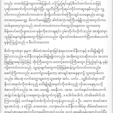
လည်း ဘတစ်ပြန်ကျားတစ်ပြန်ပင်..။ ကြည့်ရင်းနှင့်ဖီးလ်တက်လာသဖြင့်
ပုဆိုးအောက်ကိုလက်နှိုက်ပြီး သူ့လီးကြီးကိုဆုပ်ကိုင်ကာဆွနေမိသည်။ သူ့
လီးကလည်းဇာတ်ကားထဲက နီဂရိုးလီးထက်မကြီးလျင်သာနေမည်။ လျော့
တာတော့မလျော့..၆လက်မခန့်ရှိပြီး ဓါတ်ခဲလုံးအကြီးခန့်ရှိသည်အတုတ်က။
တစ်ခုတော့ကွာသည်..ဇာတ်ကားထဲကလက်တွေ့လိုးနေတာ။ သူကတော့
မိန်းမပင်မလိုးဖူးသေး။ ဖုန်းကိုဘေးချရင်း ဂွမ်းတိုက်လိုက်သည်။ အာရုံထဲမှာ
သူမြင်နေကျမိန်းမတွေကိုမြင်လာသည်။ သို့သော်တစ်ယောက်ပြီးတစ်ယောက်
မှန်းကြည့်သည်..။ ဖီးလ်ကမလာ။
စိတ်ကူးထဲမှာ ခုနက အိမ်ထဲအဝင်မှာမြင်ခဲ့ရသောဒေါ်နီလာနှင့် ဒေါ်ချိုချိုကို
မြင်လာသည်။ ဒေါ်နီလာနှင့်ဒေါ်ချိုချိုကလည်း အအိုတွေသာဆိုတယ်။ အသား
ဖြူဖြူအရပ်မြင့်မြင့် အိုးကြီးတွေက တောင့်တောင့်ကြီးတွေ။ ကြည့်ရင်းနဲ့..မှန်း
လို့ကောင်းလာသည်..သူ့ထုချက်တွေကပိုမိုမြန်ဆန်သွက်လက်လာသည်။
ဆော်ကြီးကလည်း ယောင်္ကျားမရှိတော့ ဆာချင်ဆာနေမှာလို့ သူတွေးမိလာ
သည်။ ဒါပေမဲ့ လက်တွေ့ကျတော့သူမစရဲ။ အင်း…ဟင်း….သူ့စိတ်ထဲမှာ ဒေါ်
နီလာအဖုတ်ကိုတစ်လှည့် ဒေါ်ချိုချိုအဖုတ်ကိုတစ်လှည့် လိုးပေးနေရသလို
ခံစားလိုက်သည်။ အ..အာ..မမချို…မမနီလာ…အအ.. သက်နောင်တစ်ယောက်
ဆန့်ငင်ဆန့်ငင်နဲ့ လရေတွေပန်းထွက်ကုန်ပြီ…။ ဒေါက်ဒေါက်..တံခါးခေါက်သံ
ကြားသဖြင့် သက်နောင်တစ်ကိုယ်လုံးတုန်သွားသည်..။ ဦး…မမက ထမင်းစား
ရအောင်တဲ့…။ သြော်..အေးအေး…လာခဲ့မယ်။ ဒေါ်နီလာအိမ်မှ အိမ်ဖော်မလေး
ထမင်းစားရအောင်လို့လာခေါ်တာထင်သည်။ သူလဲ ရေချိုးခန်းအတွင်းဝင်ပြီး