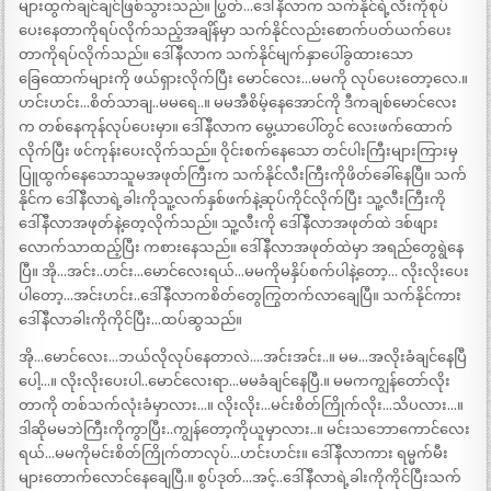
များထွက်ချင်ချင်ဖြစ်သွားသည်။ ပြွတ်…ဒေါ်နီလာက သက်နိုင်ရဲ့လီးကိုစုပ်
ပေးနေတာကိုရပ်လိုက်သည့်အချိန်မှာ သက်နိုင်လည်းစောက်ပတ်ယက်ပေး
တာကိုရပ်လိုက်သည်။ ဒေါ်နီလာက သက်နိုင်မျက်နှာပေါ်ခွထားသော
ခြေထောက်များကို ဖယ်ရှားလိုက်ပြီး မောင်လေး…မမကို လုပ်ပေးတော့လေ.။
ဟင်းဟင်း…စိတ်သာချ..မမရေ..။ မမအီစိမ့်နေအောင်ကို ဒီကချစ်မောင်လေး
က တစ်နေကုန်လုပ်ပေးမှာ။ ဒေါ်နီလာက မွေ့ယာပေါ်တွင် လေးဖက်ထောက်
လိုက်ပြီး ဖင်ကုန်းပေးလိုက်သည်။ ဝိုင်းစက်နေသော တင်ပါးကြီးများကြားမှ
ပြူထွက်နေသောသူမအဖုတ်ကြီးက သက်နိုင်လီးကြီးကိုဖိတ်ခေါ်နေပြီ။ သက်
နိုင်က ဒေါ်နီလာရဲ့ခါးကိုသူ့လက်နှစ်ဖက်နဲ့ဆုပ်ကိုင်လိုက်ပြီး သူ့လီးကြီးကို
ဒေါ်နီလာအဖုတ်နဲ့တေ့လိုက်သည်။ သူ့လီးကို ဒေါ်နီလာအဖုတ်ထဲ ဒစ်ဖျား
လောက်သာထည့်ပြီး ကစားနေသည်။ ဒေါ်နီလာအဖုတ်ထဲမှာ အရည်တွေရွဲနေ
ပြီ။ အို…အင်း..ဟင်း…မောင်လေးရယ်…မမကိုမနှိပ်စက်ပါနဲ့တော့… လိုးလိုးပေး
ပါတော့…အင်းဟင်း..ဒေါ်နီလာကစိတ်တွေကြွတက်လာချေပြီ။ သက်နိုင်ကား
ဒေါ်နီလာခါးကိုကိုင်ပြီး…ထပ်ဆွသည်။
အို…မောင်လေး…ဘယ်လိုလုပ်နေတာလဲ….အင်းအင်း..။ မမ…အလိုးခံချင်နေပြီ
ပေါ့…။ လိုးလိုးပေးပါ..မောင်လေးရာ…မမခံချင်နေပြီ.။ မမကကျွန်တော်လိုး
တာကို တစ်သက်လုံးခံမှာလား…။ လိုးလိုး…မင်းစိတ်ကြိုက်လိုး…သိပလား…။
ဒါဆိုမမဘဲကြီးကိုကွာပြီး..ကျွန်တော့ကိုယူမှာလား..။ မင်းသဘောကောင်လေး
ရယ်…မမကိုမင်းစိတ်ကြိုက်တာလုပ်…ဟင်းဟင်း။ ဒေါ်နီလာကား ရမ္မက်မီး
များတောက်လောင်နေချေပြီ.။ စွပ်ဒုတ်…အင့်..ဒေါ်နီလာရဲ့ခါးကိုကိုင်ပြီးသက်