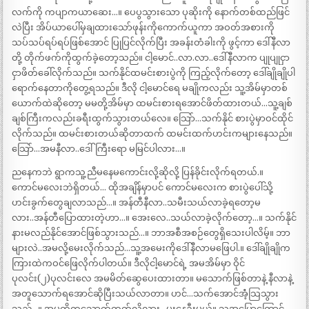
လက်ကို ကပျာကယာဆေး…။ ပေပွသွားသော ပုဆိုးကို နောက်တစ်ထည်ဖြင်
လဲပြီး အိပ်ယာပေါ်မှချထားသော်ဖုန်းကိုကောက်ယူကာ အဝတ်အစားကို
သပ်သပ်ရပ်ရပ်ဖြစ်အောင် ပြုပြင်လိုက်ပြီး အခန်းတံခါးကို ဖွင့်ကာ ဒေါ်နီလာ
တို့ တိုက်ဖက်ကိုထွက်ခဲ့တော့သည်။ ငါ့မောင်..လာ.လာ..ဒေါ်နီလာက ပျုပျုငှာ
ငှာဖိတ်ခေါ်လိုက်သည်။ သက်နိုင်ထမင်းစားပွဲကို ကြည့်လိုက်တော့ ဒေါ်ချိုချိုပါ
ရောက်နေတာကိုတွေ့ရသည်။ ဒီလို ငါ့မောင်ရေ မချိုကလည်း သူ့အိမ်မှာတစ်
ယောက်ထဲဆိုတော့ မမတို့အိမ်မှာ ထမင်းစားရအောင်ဖိတ်ထားတယ်…သူ့ချစ်
ချစ်ကြီးကလည်းခရီးထွက်သွားတယ်လေ။ သြော်…သက်နိုင် စားပွဲမှာဝင်ထိုင်
လိုက်သည်။ ထမင်းစားတယ်ဆိုတာထက် ထမင်းထက်ဟင်းကများနေသည်။
သြော်…အမနီလာ..ဒေါ်ကြီးရော မမြင်ပါလား…။
ညနေကဘဲ ရွာကသူ့ညီမနေမကောင်းလို့ဆိုလို့ ပြန်ခိုင်းလိုက်ရတယ်.။
ကောင်မလေးဘဲရှိတယ်… ထိုအချိန်မှာပင် ကောင်မလေးက စားပွဲပေါ်သို့
ဟင်းခွက်တွေချလာသည်…။ အန်တီနီလာ..သမီးသယ်လာခဲ့ရတော့မ
လား..အန်တီပြောထားတဲ့ဟာ…။ အေးလေ..သယ်လာခဲ့လိုက်တော့…။ သက်နိုင်
နားမလည်နိုင်အောင်ဖြစ်သွားသည်…။ ဘာအစီအစဉ်တွေရှိသေးပါလိမ့်။ ဘာ
များလဲ..အမလို့မေးလိုက်သည်…သူ့အမေးကိုဒေါ်နီလာမဖြေပါ.။ ဒေါ်ချိုချိုက
ကြားထဲကဝင်ဖြေလိုက်ပါတယ်။ ဒီလိုငါ့မောင်ရဲ့ အမအိမ်မှာ ဝိုင်
ပုလင်း(၂)ပုလင်းလေ အမမိတ်ဆွေပေးထားတာ။ မသောက်ဖြစ်တာနဲ့ နီလာနဲ့
အတူသောက်ရအောင်ဆိုပြီးသယ်လာတာ။ ဟင်…သက်အောင်အံံ့သြသွား
သည်…။ အမတို့ကသောက်တတ်လို့လား…မူးနေဦးမယ်။ သူ့အပြောကြောင့်