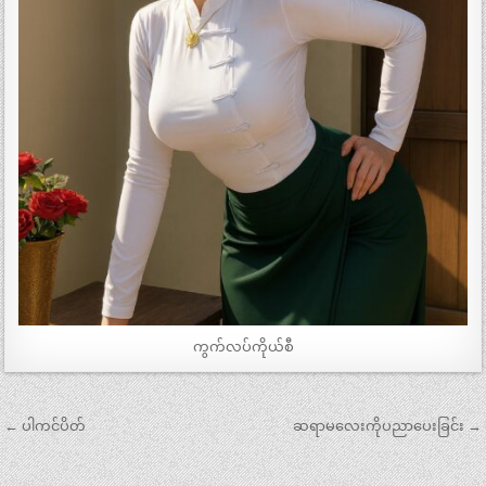
ကွက်လပ်ကိုယ်စီ
Post
← ပါကင်ပိတ်
ဆရာမလေးကိုပညာပေးခြင်း →
navigation