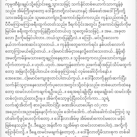
ကုမ္ပဏီရုံးချုပ်သို့ပြောင်းရွှေ့သွားသဖြင့် သက်နိုင်တစ်ယောက်သာကျန်ခဲ့
သည်။ အိမ်ကြီးမှာတော့ ဒေါ်နီလာတို့လင်မယားနှင့် အိမ်ဖော်အဒေါ်ကြီးတို့
သားအမိရှိသည်။ သူမယောင်္ကျားဦးကောင်းမြတ်ကလည်း ကုန်သည်တစ်ဦး
ပီပီမကြာမကြာခရီးထွက်တတ်သည်။ ဒီရက်ပိုင်းအတွင်း ဦးကောင်းမြတ်ကိုမ
မြင်မိ။ ခရီးထွက်သွားပြန်ပြီထင်တယ်ဟု သူတွေးမိသဖြင့်…။ အမ…အခုတ
လော ဦးကိုမမြင်ပါလား..ဘယ်သွားပြန်ပြီလဲ..။ သြော်…မင်းဦးလေးက
နယ်ဘက်ခဏဆင်းသွားတယ်…။ ကုန်ဖိုးတွေကောက်ရင်း နှစ်ပတ်လောက်
တော့ကြာမယ်ပြောတယ်…။ ငါ့မောင်အိမ်ငှားနေလို့တော်သေးတယ်…နို့မို့ဆို
အမတို့ကမိန်းမသားတွေချည်းနေရတာ..။ သူခိုးတွေကလည်းသောင်းကျန်း
လိုက်တာကွယ်..။ ဟုတ်..ဟုတ်..အမကျွန်တော်က ညဖက်ဆိုအပြင်သိပ်မထွက်
တော့ အမြဲလိုလိုရှိပါတယ်။ တစ်ခုခုကြားရင် လှမ်းခေါ်လိုက်နော်.။
အေးအေး…ငါ့မောင်ကျေးဇူးတင်ပါတယ်ကွယ်..။ ဒေါ်နီလာကိုနှုတ်ဆက်ပြီး
သက်နိုင်သူငှားနေသောတိုက်ပုလေးအတွင်းသို့ဝင်ခဲ့သည်။ တစ်ယောက်ထဲနေ
တော့ ထမင်းဟင်းကချက်ရဦးမည်…။ ရေအရင်ချိုးပြီး ရေမချိုးခင် ထမင်းအိုး
တစ်လုံးတည်ထားဦးမှ.။ အိမ်ကိုသော့ဖွင့်ပြီးဝင်လိုက်ကာ….သူရဲ့
လက်ဆွဲအိတ်ကို စားပွဲပေါ်တင်ပြီး ခဏအိပ်ယာပေါ်မှာ လဲှကာ
အညောင်းအညာဖြေနေလိုက်သည်။ ဒေါက်ဒေါက်…တံခါးခေါက်သံကြောင့် သူ
တံခါးကိုဖွင့်ပေးလိုက်တော့..။ ဒေါ်နီလာအိမ်မှ အိမ်ဖော်ကောင်မလေး မခိုင်
ဖြစ်နေသည်။ ဦး..ဒီနေ့ည အန်တီက သူ့အိမ်မှာ ထမင်းလာစားပါတဲ့..အကို့ကို
ပြောခိုင်းလို့..။ ဒီနေ့ ထမင်းမချက်နဲ့တော့တဲ့…။ ဒေါ်နီလာတို့မိသားစုက တစ်ခါ