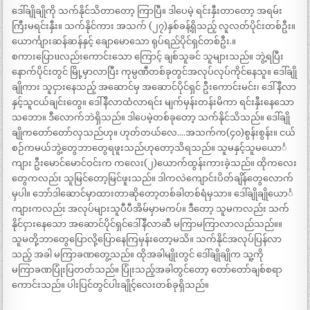
ဒေါ်ချိုချိုကို သက်နိုင်သိတာတော့ ကြာပြီ။ ဒါပေမဲ့ ရင်းနှီးတာတော့ အရမ်း
ကြီးမရင်းနှီး။ သက်နိုင်ကား အသက် (၂၇)နှစ်ခန့်ရှိသည့် လူလတ်ပိုင်းတစ်ဦး။
ယောင်္ကျားဆန်ဆန်နှင့် ချောမောသော ရုပ်ရည်ပိုင်ရှင်တစ်ဦး.။
စကားပြောuလည်းကောင်းသော ကြောင့် ချစ်သူခင် သူများသည်။ ဘွဲ့ရပြီး
နောက်ပိုင်းတွင် မြို့မှာလာပြီး ကုမ္ပဏီတစ်ခုတွင်အလုပ်လုပ်ကိုင်နေသူ။ ဒေါ်ချို
ချိုကား သူငှားနေသည့် အဆောင်မှ အဆောင်ပိုင်ရှင် ဦးကောင်းမင်း၊ ဒေါ် နီလာ
နှင့်သူငယ်ချင်းတွေ။ ဒေါ်နီလာထံလာရင်း မျက်မှန်းတန်းမိကာ ရင်းနှီးနေသော
သဘော။ ဒီလောက်ဘဲရှိသည်။ ဒါပေမဲ့တစ်ခုတော့ သက်နိုင်သိသည်။ ဒေါ်ချို
ချိုကတော်တော်လှသည်ဟု။ ဟုတ်တယ်လေ….အသက်က(၄၀)စွန်းစွန်း။ ငယ်
စဉ်ကမယ်ဘွဲ့တွေဘာတွေရဖူးသည်ဟုတော့သိရသည်။ သူမနှင့်သူမယောင်္
ကျား ဦးမောင်မောင်ဝင်းက ကလေး(၂)ယောက်ထွန်းကားခဲ့သည်။ ထိုကလေး
တွေကလည်း သူမြင်တော့မြင်ဖူးသည်။ ဒါကလဲကျောင်းပိတ်ချိန်တွေလောက်
မှပါ။ ဘော်ဒါဆောင်မှာထားတာဆိုတော့တစ်ခါတစ်ရံမှသာ။ ဒေါ်ချိုချိုယောင်္
ကျားကလည်း အလုပ်များသူပီပီအိမ်မှာမကပ်။ ဒီတော့ သူမကလည်း သက်
နိုင်ငှားနေသော အဆောင်ပိုင်ရှင်ဒေါ်နီလာဆီ မကြာမကြာလာလည်သည်။။
သူမတို့ဘာတွေပြောလို့ပြောနေကြမှန်းတော့မသိ။ သက်နိုင်အလုပ်ပြန်လာ
သည့် အခါ မကြာခဏတွေ့သည်။ ထိုအခါမျိုးတွင် ဒေါ်ချိုချိုက သူ့ကို
မကြာခဏပြုံးပြတတ်သည်။ ပြုံးသည့်အခါတွင်တော့ တော်တော်ချစ်စရာ
ကောင်းသည်။ ပါးပြင်တွင်ပါးချိုင့်လေးတစ်ခုရှိသည်။