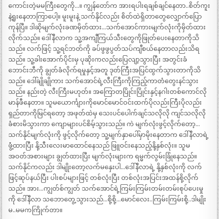
ကောင်းတဲ့မမကြီးတွေကို…။ ကျွန်တော်က အားရပါးရချစ်ချင်နေတာ..စိတ်ကူး
နဲ့ရူးနေတာကြာပေါ့။ မူးမူးနဲ့ သက်နိုင်လည်း စိတ်ထဲရှိတာတွေလျှောက်ပြော
ကုန်ပြီ။ ဒါဆိုမျက်လုံးခဏမှိတ်ထား…သက်အောင်ကားမျက်လုံးကိုမှိတ်ထား
လိုက်သည်။ ဒေါ်နီလာက သူ့အကျီကြယ်သီးတွေကိုဖြုတ်ပေးနေတာကိုသိ
သည်။ လက်ဖြင့် သူ့ရင်ဘတ်ကို ခပ်ဖွဖွပွတ်သပ်ကျီစယ်နေတာလည်းသိရ
သည်။ သူ့ခါးအောက်ပိုင်းမှ ပုဆိုးကလည်းပြေလျာ့သွားပြီး အတွင်းခံ
ဘောင်းဘီကို ချွတ်ခံလိုက်ရမှုနှင့်အတူ ဒုတ်ကြီးအပြင်ထွက်သွားတာကိုသိ
သည်။ ဒေါ်ချိုချိုကား သက်အောင်ရဲ့လီးကြီးကိုကြည့်ကာတံတွေးနင်သွား
သည်။ နည်းတဲ့ လီးကြီးမဟုတ်။ အကြောတပြိုင်းပြိုင်းနှင့်နဂါးတစ်ကောင်လို
မာန်ဖီနေတာ။ သူမယောင်္ကျားကိုမောင်မောင်ဝင်းထက်ပိုလည်းကြီးပိုလည်း
ရှည်တာကိုမြင်ရတော့ အဖုတ်ထဲမှ သေးပင်ပေါက်ချင်သလိုလို ကျင်သလိုလို
ခံစားမိသွားကာ ကျောများပင်စိမ့်သွားသည်။ ကဲ မျက်လုံးဖွင့်လိုက်တော့…
သက်နိုင်မျက်လုံးကို ဖွင့်လိုက်တော့ သူ့မျက်နှာပေါ်မှာမိုးနေတာက ဒေါ်နီလာရဲ့
ဖွံံ့ထားပြီး နို့သီးလေးမာထောင်နေသည် ဖြူဝင်းနေသည့်နို့နှစ်လုံး။ သူမ
အဝတ်အစားများ ချွတ်ထားပြီး မျက်လုံးများက ရမ္မက်လွမ်းခြုံနေသည်။
သက်နိုင်ကလည်း ဒါမျိုးတော့လက်မနှေးပါ…ဒေါ်နီလာရဲ့ နို့နှစ်လုံးကို လက်
ဖြင့်ဆုပ်နယ်ပြီး ပါးစပ်များဖြင့် တစ်လုံးပြီး တစ်လုံးအပြင်းအထန်စို့လိုက်
သည်။ အား…ကျွတ်စ်ကျွတ် သက်အောင်ရဲ့ကြမ်းကြမ်းတမ်းတမ်းစုပ်ပေးမှု
ကို ဒေါ်နီလာ သဘောတွေ့သွားသည်…စို့စို့…မောင်လေး..ကြမ်းကြမ်းစို့..ဒါမျိုး
မ..မမကကြိုက်တာ။