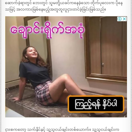
ဆောက်ခဲ့ရာတွင် ဘေးတွင် သူမတို့ယခင်ကနေခဲ့သော တိုက်ပုလေးက ပိုနေ
သဖြင့် အလကားဖြစ်နေမည့်အတူတူလူငှားတင်ခဲ့ခြင်းဖြစ်သည်။
ငှားစကတော့ သက်နိုင်နှင့် သူ့သူငယ်ချင်းတစ်ယောက်။ သူ့သူငယ်ချင်းက