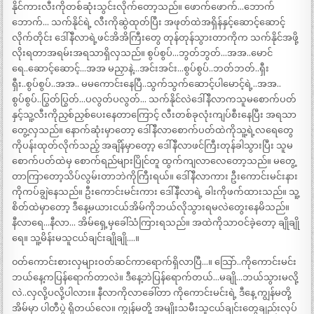
နိုင်ကားလီးကိုတစ်ဆုံးသွင်းလိုက်တော့သည်။ ဖောက်ဖောက်…ဘောက်
ဘောက်… သက်နိုင်ရဲ့ လီးကိုဆွဲထုတ်ပြီး အဖုတ်ထဲအရှိန်နှင့်ဆောင့်ဆောင့်
လိုက်တိုင်း ဒေါ်နီလာရဲ့ဖင်အိအိကြီးတွေ တုန်တုန်သွားတာကိုက သက်နိုင်အဖို့
လိုးရတာအရမ်းအရသာရှိလှသည်။ စွပ်စွပ်…ဘွတ်ဘွတ်…အအ..မောင်
ရေ..ဆောင့်ဆောင့်…အအ မညှာနဲ့…အင်းအင်း…စွပ်စွပ်..ဘတ်ဘတ်..ရှီး
ရှီး..စွပ်စွပ်..အအ.. မမကောင်းနေပြီ..သွက်သွက်ဆောင့်ပါမောင့်ရဲ့..အအ..
စွပ်စွပ်..ပြွတ်ပြွတ်…ပလွတ်ပလွတ်… သက်နိုင်လဲဒေါ်နီလာကသူမစောက်ပတ်
နှင့်သူ့လီးကိုညှစ်ညှစ်ပေးနေတာကြောင့် လီးတစ်ခုလုံးကျပ်စီးနေပြီး အရသာ
တွေ့လှသည်။ နောက်ဆုံးမှာတော့ ဒေါ်နီလာစောက်ပတ်ထဲကိုသူ့ရဲ့လရေတွေ
ကိုပန်းထုတ်လိုက်သည့် အချိန်မှာတေ့ာ့ ဒေါ်နီလာဖင်ကြီးတုန်ခါသွားပြီး သူမ
စောက်ပတ်ထဲမှ စောက်ရည်များပြိုင်တူ ထွက်ကျလာလေတော့သည်။ မတွေ့
တာကြာတော့သိပ်လွမ်းတာဘဲကိုကြီးရယ်။ ဒေါ်နီလာကား ဦးကောင်းမင်းနား
ကိုကပ်ချွဲနေသည်။ ဦးကောင်းမင်းကား ဒေါ်နီလာရဲ့ ခါးကိုဖက်ထားသည်။ သူ့
စိတ်ထဲမှာတော့ ဒီနေ့မယားငယ်အိမ်ကိုဘယ်လိုသွားရမလဲတွေးနေမိသည်။
နီလာရေ…နီလာ… အိမ်ရှေ့မှခေါ်သံကြားရသည်။ အထဲကိုသာဝင်ခဲ့တော့ ချိုချို
ရေ။ သူ့မိန်းမသူငယ်ချင်းချိုချို….။
၀တ်ကောင်းစားလှများဝတ်ဆင်ကာရောက်ရှိလာပြီ…။ သြော်..ကိုကောင်းမင်း
ဘယ်နေ့ကပြန်ရောက်တာလဲ။ ဒီနေ့ဘဲပြန်ရောက်တယ်…မချို…ဘယ်သွားမလို့
လဲ..လှလို့ပလို့ပါလား။ နီလာကိုလာခေါ်တာ ကိုကောင်းမင်းရဲ့ ဒီနေ့ ကျွန်မတို့
အိမ်မှာ ပါတီပွဲ ရှိတယ်လေ။ ကျွန်မတို့ အမျိုးသမီးသူငယ်ချင်းတွေချည်းလုပ်