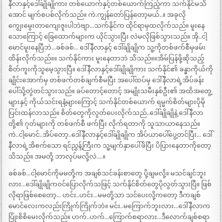
နီလာနှင့်ဒေါ်ချိုချိုကား တစ်ယောက်နှင့်တစ်ယောက်ကြည့်ကာ သက်နိုင်မသိ
အောင် မျက်စပစ်လိုက်သည်။ ကဲ.ကျွန်တော်ပြန်တော့မယ်..။ အခုလို
ကျွေးမွေးတာကျေးဇူးပါဘဲဗျာ…သက်နိုင်က ထိုင်ရာမှထလိုက်သည်။ မူးနေ
သောကြောင့် ခြေထောက်များက ယိုင်သွားပြီး လဲမလိုဖြစ်သွားသည်။ အို..ငါ့
မောင်မူးနေပြီဘဲ…ခစ်ခစ်… ဒေါ်နီလာနှင့် ဒေါ်ချိုချိုက သူ့ကိုတစ်ဖက်စီမှဖမ်း
ထိန်းလိုက်သည်။။ သက်နိုင်ကား မူးနေတာဘဲ သိသည်။။အိမ်ပြန်ဖို့ဆိုသည့်
စိတ်ကူးကိုသူမေ့သွားပြီ။ ဒေါ်နီလာနှင့်ဒေါ်ချိုချိုကား သက်နိုင်၏ ခန္ဓာကိုယ်ကို
ချိုင်းအောက်မှ တစ်ဖက်တစ်ချက်စီမပြီး အပေါ်ထပ်မှ ဒေါ်နီလာရဲ့အိပ်ခန်း
ပေါ်သို့တွဲတင်သွားသည်။ ခပ်တောင့်တောင့် အမျိုးသမီးနှစ်ဦး၏ အထိအတွေ့
များနှင့် ကိုယ်သင်းရနံ့များကြောင့် သက်နိုင်တစ်ယောက် ရမ္မက်စိတ်များပိုမို
ပြင်းထန်လာသည်။ စိတ်တွေကိုလွတ်ပေးလိုက်သည်..ဒေါ်ချိုချိုနဲ့ ဒေါ်နီလာ
တို့၏ ဂုတ်များကို တစ်ဖက်စီ ဖက်ပြီး လိုက်ရတာကို သူသာယာနေသည်။
ကဲ..ငါ့မောင်..အိပ်တော့..ဒေါ်နီလာနှင့်ဒေါ်ချိုချိုက အိပ်ယာပေါ်ပွေ့တင်ပြီး… ဒေါ်
နီလာရဲ့အိစက်သော ရင်ညွှန့်ကြီးက သူ့မျက်နှာပေါ်ဖိပြီး ပိပြားနေတာကိုတော့
သိသည်။ အမတို့ ဘာလုပ်မလို့လဲ….။
ခစ်ခစ်…ငါ့မောင်ကိုမမတို့က အချစ်သင်ခန်းစာတွေ ပို့ချမလို့။ မသင်ချင်ဘူး
လား…ဒေါ်ချိုချိုကဝင်ပြောလိုက်သဖြင့် သက်နိုင်စိတ်တွေပိုလွတ်သွားပြီ။ ဖြစ်
လိုရာဖြစ်စေတော့… ဟင်း..ဟင်း…မမတို့သာ သင်ပေးလို့ကတော့ ဒီကချစ်
မောင်လေးကလည်းကြိုက်ကြိုက်ဘဲ။ မင်း..မကြောက်ဘူးလား…ဒေါ်နီလာက
ပြုံးစိစိမေးလိုက်သည်။ ဟက်..ဟက်…ကြောက်စရာလား…ဒီလောက်ချစ်စရာ