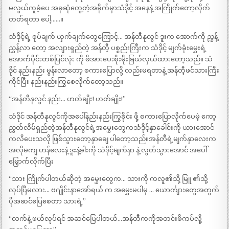
မလွယ်ကူခဲ့ပေ အခုဆုံတွေ့တဲ့အခိုက်မှာသံဒိုင့် အနေနဲ့ အကြိုက်တော့လိုက်
တတ်ရတာ ပေါ့……။
သံဒိုင့်ရဲ့ စုပ်ချက် ယှက်ချက်တွေကြောင့်… အန်တီနုလွင် ဒူးက အောက်ကို ညွှန့်
ညွှန့်လာ တော့ အလျားရှည်တဲ့ အန်တီ့ ပစ္စည်းကြီးက သံဒိုင့် မျက်ခုံးမွှေးရဲ့
အောက်ပိုင်းတစ်ပြင်လုံး ကို ဖိအားပေးစိုးမိုးခြယ်လှယ်ထားတော့သည်။ သံ
ဒိုင် နည်းနည်း မွန်းလာတော့ စကားပြောလို့ လည်းမရတာနဲ့ အန်တီ့ဖင်သားကြီး
ကိုင်ပြီး နည်းနည်းကြွစေလိုက်တော့သည်။
“အန်တီနုလွင် နည်း… ဟတ်ချိုး! ဟတ်ချိုး!”
သံဒိုင် အန်တီနုလွင်ကိုအပေါ်နည်းနည်းကြွခိုင်း ဖို့ စကားပြောလိုက်ပေမဲ့ ကော့
ညွှတ်လိမ်ရှည်တဲ့အန်တီနုလွင်ရဲ့အမွှေးတွေကသံဒိုင့်နှာခေါင်းကို ယားအောင်
ကလိပေးသလို ဖြစ်သွားတော့နှာချေ ပါတော့သည်။အန်တီရဲ့မျက်နှာလေးက
အလိုမကျ ဟန်လေးနဲ့ ဒူးနဲ့ခါးကို သံဒိုင့်မျက်နှာ နဲ့ လွတ်သွားအောင် အပေါ်
မြှောက်လိုက်ပြီး
“သား ကြိုက်ပါတယ်ဆိုတဲ့ အမွှေးတွေက… သားကို ကလူ၏သို့ မြူ ၏သို့
လုပ်ပြီမလား… ဗဂျိုင်းနာအော်ရယ် က အမွှေးမပါမှ … ယောင်္ကျားတွေအတွက်
ပိုအဆင်ပြေစေတာ သားရဲ့”
“လက်နဲ့ ဖယ်လုပ်ရင် အဆင်ပြေပါတယ်…အန်တီကကိုအတင်းဖိကပ်လို့