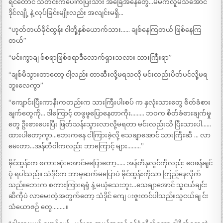
ရင်တောင် သတင်းကပေါက်ပြီးသား အခြေအနေတွေ…မိမိကလူမသိအောင်
ဒိုင်လျို့ နဲ့ လုပ်ခြင်းမျိုးလည်း အလျင်းမရှိ…
“ဟုတ်တယ်ခိုင်ထွန်း ငါတို့နှစ်ယောက်သား…… ချစ်နေကြတယ် ဖြစ်နေကြ
တယ်”
“မင်းကွာချ စ်စရာဖြစ်စရာဒီလောက်ရှားသလား သားကြီးရာ”
“ချစ်မိသွားတာတော့ ငါ့လည်း တာဆီးလို့မရသလို မင်းလည်းပိတ်ပင်လို့မရ
ဘူးလေကွာ”
“ကျောင်းပြီးကာနီးကတည်းက သားကြီးပါးစပ် က နှလုံးသားတွေ စိတ်ခံစား
ချက်တွေကို… ဒါကြောင့် တဖွဖွပြောနေတာကိုး……… ဘဝက စိတ်ခံစားချက်မှု
တွေ ဦးစားပေးပြီး ဖြတ်သန်းသွားလာလို့မရတာ မင်းလည်းသိ ပြီးသားပါ……
ထားပါတော့ကွာ…ဘေးကနေ ငါကြားခဲ့လို့ သေချာအောင် သားကြီးဆီ … လာ
မေးတာ…အန်တီဝါကလည်း ဘာကြောင့် များ………”
ခိုင်ထွန်းက စကားဆုံးအောင်မပြောတော့…… အန်တီနုလွင်ကိုလည်း ဝေဖန်ချင်
ပုံ ရပါသည်။ သံဒိုင်က ဘာမှဆက်မပြောပဲ ခိုင်ထွန်းကိုသာ ကြည့်နေလိုက်
သည်။ဘေးက စကားကြားရရုံ နဲ့ မယုံသေးဘူး…သေချာအောင် သူငယ်ချင်း
ဆီကိုပဲ လာမေးတဲ့အတွက်တော့ သံဒိုင် ကျေ းဇူးတင်ပါသည်။သူငယ်ချ င်း
သံယောဇဉ် တွေ………။