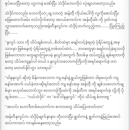
စုပ်ပေးပြီးတော့ ဟူးကနဲ အော်ပြီး သံဒိုင်ဘေးကိုပဲ လှဲချလာတော့သည်။
သံဒိုင်ကလည်း ဘေးကိုလဲှချ လာတဲ့ အန်တီ့ ကိုယ်ပေါ်ကို လူကိုစောင်းပြီး
ခြေထောက်ဖမ်း တင်လိုက်တော့ အငယ်ကောင်က အန်တီ့ခါး ကို ဒုတ်ကနဲ
သွားထောက်တော့သည်။အန်တီနုလွင်က သံဒိုင့်ဘက်လှည့်ကာ……… ပြုံးကြည့်
ပြီး………
“နုလွင် သား ကို သိပ်ချစ်တယ်…စိတ်ထဲမှာ မျော်လင့်ခဲ့ရတဲ့ ပုံရိပ်တွေနဲ့ အခု
သားမှာ ဖြစ်နေတဲ့ ပုံရိပ်တွေနဲ့ တစ်ထပ်ထဲပဲ…… ဘဝတွေမှာ မျော်လင့်ခဲ့ရသလို
ဖြစ်မလာတာ တွေများကြပေမဲ့ နုလွင်အတွက် ဒီတစ်ခု ထပ်တူပြု ချစ်ရတာကို
တော့ သိပ်ကျေနပ်ပါ တယ် ။ နုလွင်ကလောကကြီးကိုအရင်ရောက်ခဲ့ တာ
တော့ မတတ်နိုင်ဘူး သားရယ်”
“ဝါနုနုလွင် ဆိုတဲ့ မိန်းကလေးက ကျ နော်နဲ့ ရွယ်တူဖြစ်တာ ဒါမှမဟုတ် ကျ
နော်အောက် ငယ်ခဲ့တာဆိုရင်တောင် ကျ နော်အခု အန်တီ့ ကို ချစ်သလောက်ချ
စ်မှာ မဟုတ်လောက်ဘူး လောကကြီးထဲကို အန်တီက အရင်ရောက်ခဲ့ လို့ကို ပို
ချ စ်တာ……… “ငယ်သံဒိုင်” က “ဒေါ် ဝါနုနုလွင်” ကိုပဲ သိပ်ချ စ်တာဗျ ”
“အဟင်း ဟောဒီတစ်ယောက်က စကားတွေ သိပ်ပြောတတ်တာ”
အန်တီနုလွင်က သံဒိုင့်မျက်နှာနား တိုးလာပြီးရွှတ်ကနဲ့ ရွှတ်ကနဲ့မြည်အောင်
ထပ်ကာထပ် ကာနမ်းနေတော့သည်။