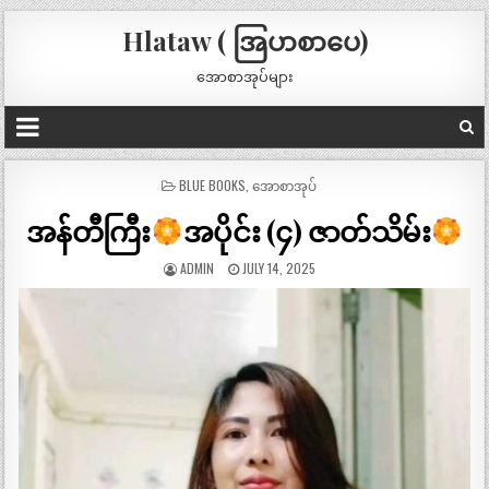
Hlataw ( အြပာစာပေ)
အောစာအုပ်များ
POSTED
BLUE BOOKS
,
အောစာအုပ်
IN
အန်တီကြီး
အပိုင်း (၄) ဇာတ်သိမ်း
ADMIN
JULY 14, 2025