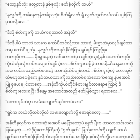
“သော့နှစ်လုံး တွေ့တာနဲ နှစ်ခုလုံး ခတ်ခဲ့လိုက် တယ်”
“နုလွင်တို့ တစ်နေကုန်တစ်ညလုံး စိတ်ရှိလက် ရှိ လွတ်လွတ်လပ်လပ် ချစ်ကြ
မှာမလို့လေ…”
“ဒီလို စိတ်ကူးကို ဘယ်ကရတာလဲ အန်တီ”
“ဒီလိုပါပဲ ဘာလဲ သားက ကော်ပီထင်လို့လား သားရဲ့ မိုးရွာထဲမှာလုပ်ချင်တာ
ကမှ ကော်ပီချည်း…နုလွင် ဟိုးအရင် နိုင်ငံခြား ရုပ်ရှင် ကြည့်ဖူး
ကတည်းက……… မိုးရွာနေတဲ့ သစ်တောထဲမှာ ချစ်တဲ့သူနဲ့ နှစ် ယောက်တည်း
ကိုယ်တုံးလုံးလမ်းလျောက်ချင် ခဲ့တာ…စိတ်ကူးယဉ်ခဲ့တာပေါ့…ဒီဆန္ဒလေးကို
အကောင်အထည်ဖော်ပေးတဲ့ သားကိုသိပ်ချစ်တယ်…စိတ်ကူးခဲ့တဲ့ တောအုပ်
ထဲမဟုတ်ပေမဲ့ကျေနပ်တယ်သားကိုလည်းတစ်ရက်လောက်ကျေ နပ်အောင်
ပြု စုပေးချ င်တာရော……အန်တီကိုယ်တိုင်ခံစားချ င်တာရောကြောင့် ဒီ
စိတ်ကူးလေးရပြီး ဒီနေ့မှ အကောင်အထည် ဖော်ဖြစ်သွား ရတာလေ…”
“တောအုပ်ထဲမှာ လမ်းလျောက်ချင်တာပဲလား”
“ရှင်က ဘယ်လိုထင်လိုလဲ လမ်းလျောက်လို့ မောရင်တော့………”
အန်တီနုလွင်က စကားဆုံးအောင် မပြောတော့ပဲ ချွတ်ပြီးစ ဟာလာဟင်းလင်း
ဖြစ်နေတဲ့……သံဒိုင့်ကောင်ကြီးကို “စွတ် စွတ်” မြည်အောင်ကိုး ချက် ဆယ်
ချက်လောက်စုပ်ပြစ်လိုက်သည်အသက်အောင့်ပြီး စုပ်လိုက်လို့လားတော့မသိ