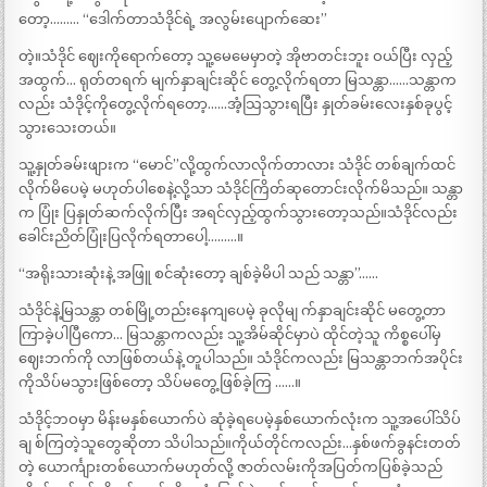
တော့……… “ဒေါက်တာသံဒိုင်ရဲ့ အလွမ်းပျောက်ဆေး”
တဲ့။သံဒိုင် ဈေးကိုရောက်တော့ သူ့မေမေမှာတဲ့ အိုဗာတင်းဘူး ဝယ်ပြီး လှည့်
အထွက်… ရုတ်တရက် မျက်နှာချင်းဆိုင် တွေ့လိုက်ရတာ မြသန္တာ……သန္တာက
လည်း သံဒိုင့်ကိုတွေ့လိုက်ရတော့……အံ့သြသွားရပြီး နှုတ်ခမ်းလေးနှစ်ခုပွင့်
သွားသေးတယ်။
သူ့နှုတ်ခမ်းဖျားက “မောင်”လို့ထွက်လာလိုက်တာလား သံဒိုင် တစ်ချက်ထင်
လိုက်မိပေမဲ့ မဟုတ်ပါစေနဲ့လို့သာ သံဒိုင်ကြိတ်ဆုတောင်းလိုက်မိသည်။ သန္တာ
က ပြုံး ပြနှုတ်ဆက်လိုက်ပြီး အရင်လှည့်ထွက်သွားတော့သည်။သံဒိုင်လည်း
ခေါင်းညိတ်ပြုံးပြလိုက်ရတာပေါ့………။
“အရိုးသားဆုံးနဲ့ အဖြူ စင်ဆုံးတော့ ချစ်ခဲ့မိပါ သည် သန္တာ”……
သံဒိုင်နဲ့မြသန္တာ တစ်မြို့တည်းနေကျပေမဲ့ ခုလိုမျ က်နှာချင်းဆိုင် မတွေ့တာ
ကြာခဲ့ပါပြီကော… မြသန္တာကလည်း သူ့အိမ်ဆိုင်မှာပဲ ထိုင်တဲ့သူ ကိစ္စပေါ်မှ
ဈေးဘက်ကို လာဖြစ်တယ်နဲ့ တူပါသည်။ သံဒိုင်ကလည်း မြသန္တာဘက်အပိုင်း
ကိုသိပ်မသွားဖြစ်တော့ သိပ်မတွေ့ဖြစ်ခဲ့ကြ ……။
သံဒိုင့်ဘဝမှာ မိန်းမနှစ်ယောက်ပဲ ဆုံခဲ့ရပေမဲ့နှစ်ယောက်လုံးက သူ့အပေါ်သိပ်
ချ စ်ကြတဲ့သူတွေဆိုတာ သိပါသည်။ကိုယ်တိုင်ကလည်း…နှစ်ဖက်ခွနင်းတတ်
တဲ့ ယောင်္ကျားတစ်ယောက်မဟုတ်လို့ ဇာတ်လမ်းကိုအပြတ်ကပြစ်ခဲ့သည်