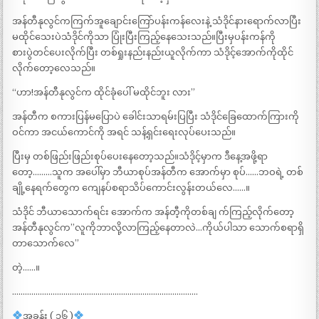
အန်တီနုလွင်ကကြက်အူချောင်းကြော်ပန်းကန်လေးနဲ့ သံဒိုင်နားရောက်လာပြီး
မထိုင်သေးပဲသံဒိုင်ကိုသာ ပြုံးပြီးကြည့်နေသေးသည်။ပြီးမှပန်းကန်ကို
စားပွဲတင်ပေးလိုက်ပြီး တစ်ရှုးနည်းနည်းယူလိုက်ကာ သံဒိုင့်အောက်ကိုထိုင်
လိုက်တော့လေသည်။
“ဟာ!အန်တီနုလွင်က ထိုင်ခုံပေါ် မထိုင်ဘူး လား”
အန်တီက စကားပြန်မပြောပဲ ခေါင်းသာရမ်းပြပြီး သံဒိုင်ခြေထောက်ကြားကို
ဝင်ကာ အငယ်ကောင်ကို အရင် သန့်ရှင်းရေးလုပ်ပေးသည်။
ပြီးမှ တစ်ဖြည်းဖြည်းစုပ်ပေးနေတော့သည်။သံဒိုင့်မှာက ဒီနေ့အဖို့ရာ
တော့………သူက အပေါ်မှာ ဘီယာစုပ်အန်တီက အောက်မှာ စုပ်……ဘဝရဲ့ တစ်
ချို့နေရက်တွေက ကျေနပ်စရာသိပ်ကောင်းလွန်းတယ်လေ……။
သံဒိုင် ဘီယာသောက်ရင်း အောက်က အန်တီ့ကိုတစ်ချ က်ကြည့်လိုက်တော့
အန်တီနုလွင်က”လူကိုဘာလို့လာကြည့်နေတာလဲ…ကိုယ်ပါသာ သောက်စရာရှိ
တာသောက်လေ”
တဲ့……။
……………………………………………………………………………
အခန်း ( ၁၆ )