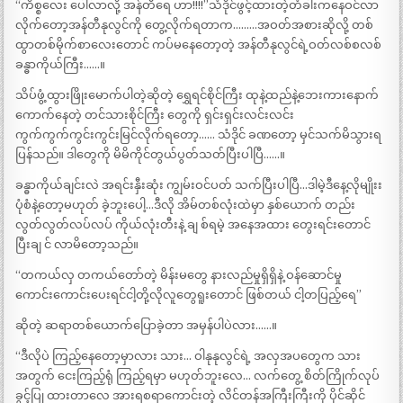
“ကိစ္စလေး ပေါ်လာလို့ အန်တီရေ ဟာ!!!!”သံဒိုင်ဖွင့်ထားတဲ့တံခါးကနေဝင်လာ
လိုက်တော့အန်တီနုလွင်ကို တွေ့လိုက်ရတာက………အဝတ်အစားဆိုလို့ တစ်
ထွာတစ်မိုက်စာလေးတောင် ကပ်မနေတော့တဲ့ အန်တီနုလွင်ရဲ့ဝတ်လစ်စလစ်
ခန္ဓာကိုယ်ကြီး……။
သိပ်ဖွံ့ထွားဖြိုးမောက်ပါတဲ့ဆိုတဲ့ ရွှေရင်စိုင်ကြီး ထုနဲ့ထည်နဲ့ဘေးကားနောက်
ကောက်နေတဲ့ တင်သားစိုင်ကြီး တွေကို ရှင်းရှင်းလင်းလင်း
ကွက်ကွက်ကွင်းကွင်းမြင်လိုက်ရတော့…… သံဒိုင် ခဏတော့ မှင်သက်မိသွားရ
ပြန်သည်။ ဒါတွေကို မိမိကိုင်တွယ်ပွတ်သတ်ပြီးပါပြီ……။
ခန္ဓာကိုယ်ချင်းလဲ အရင်းနှီးဆုံး ကျွမ်းဝင်ပတ် သက်ပြီးပါပြီ…ဒါမဲ့ဒီနေ့လိုမျိုးး
ပုံစံနဲ့တော့မဟုတ် ခဲ့ဘူးပေါ့…ဒီလို အိမ်တစ်လုံးထဲမှာ နှစ်ယောက် တည်း
လွတ်လွတ်လပ်လပ် ကိုယ်လုံးတီးနဲ့ ချ စ်ရမဲ့ အနေအထား တွေးရင်းတောင်
ပြီးချ င် လာမိတော့သည်။
“တကယ်လှ တကယ်တော်တဲ့ မိန်းမတွေ နားလည်မှုရှိရှိနဲ့ ဝန်ဆောင်မှု
ကောင်းကောင်းပေးရင်ငါ့တို့လိုလူတွေရူးတောင် ဖြစ်တယ် ငါ့တပြည့်ရေ”
ဆိုတဲ့ ဆရာတစ်ယောက်ပြောခဲ့တာ အမှန်ပါပဲလား……။
“ဒီလိုပဲ ကြည့်နေတော့မှာလား သား… ဝါနုနုလွင်ရဲ့ အလှအပတွေက သား
အတွက် ငေးကြည့်ရုံ ကြည့်ရမှာ မဟုတ်ဘူးလေ… လက်တွေ့ စိတ်ကြိုက်လုပ်
ခွင့်ပြု ထားတာလေ အားရစရာကောင်းတဲ့ လိင်တန်အကြီးကြီးကို ပိုင်ဆိုင်