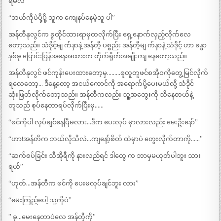
ရမလဲ”
“ဘယ်ကိုပဲပို့ပို့ သူက ကျေနပ်နေမဲ့သူ ပါ”
အန်တီနုလွင်က ခွထိုင်ထားရာမှထလိုက်ပြီး ရှေ့နောက်လှည့်လိုက်လေ
တော့သည်။ သံဒိုင့်မျ က်နှာနဲ့ အန်တီ့ ပစ္စည်း အန်တီ့မျ က်နှာနဲ့ သံဒိုင့် ဟာ ခန္ဓာ
နှစ်ခု ပြောင်းပြန်အနေအထားက တိုက်ရိုက်အချိုးကျ နေတော့သည်။
အန်တီနုလွင် ဖင်ကုန်းပေးထားတော့မှ………စူတူတူဖင်စအိုဝကိုတွေ့မြင်လိုက်
ရလေတော့… ဒီနေ့တော့ အငယ်ကောင်ကို အရောက်ပို့ပေးမယ်လို့ သံဒိုင်
ဆုံးဖြတ်လိုက်တော့သည်။ အန်တီကလည်း သူ့အတွေးကို သိနေတယ်နဲ့
တူသည် စုပ်နေတာရပ်လိုက်ပြီးမှ……
“ဖင်ကိုပါ လုပ်ချင်နေပြီမလား…ဒီက ပေးလုပ် မှာလားလည်း မေးဦးနော်”
“ဟာ!အန်တီက ဘယ်လိုသိလဲ…ကျနော့်စိတ် ထဲမှာပဲ တွေးလိုက်တာကို……”
“ဆက်စပ်ခြင်း သီအိုရီကို နားလည်ရင် ဒါတွေ က ဘာမှမဟုတ်ပါဘူး သား
ရယ်”
“ဟုတ်…အန်တီက ဖင်ကို ပေးမလုပ်ချင်ဘူး လား”
“မေးကြည့်ပေါ့ သူ့ကိုပဲ”
” ခု…မေးနေတာပဲလေ အန်တီ့ကို”