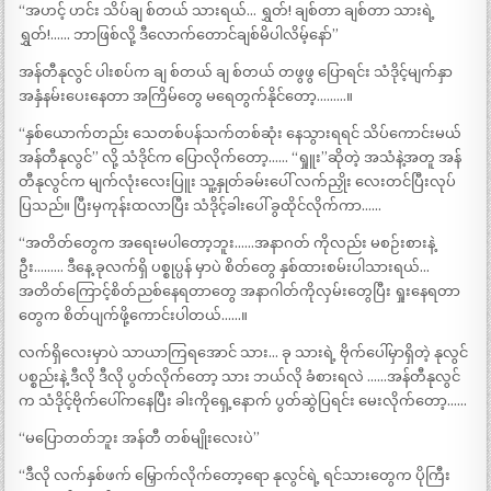
“အဟင့် ဟင်း သိပ်ချ စ်တယ် သားရယ်… ရွှတ်! ချစ်တာ ချစ်တာ သားရဲ့
ရွှတ်!…… ဘာဖြစ်လို့ ဒီလောက်တောင်ချစ်မိပါလိမ့်နော်”
အန်တီနုလွင် ပါးစပ်က ချ စ်တယ် ချ စ်တယ် တဖွဖွ ပြောရင်း သံဒိုင့်မျက်နှာ
အနှံနမ်းပေးနေတာ အကြိမ်တွေ မရေတွက်နိုင်တော့………။
“နှစ်ယောက်တည်း သေတစ်ပန်သက်တစ်ဆုံး နေသွားရရင် သိပ်ကောင်းမယ်
အန်တီနုလွင်” လို့ သံဒိုင်က ပြောလိုက်တော့…… “ရှုူး”ဆိုတဲ့ အသံနဲ့အတူ အန်
တီနုလွင်က မျက်လုံးလေးပြူး သူ့နှုတ်ခမ်းပေါ် လက်ညှိုး လေးတင်ပြီးလုပ်
ပြသည်။ ပြီးမှကုန်းထလာပြီး သံဒိုင့်ခါးပေါ် ခွထိုင်လိုက်ကာ……
“အတိတ်တွေက အရေးမပါတော့ဘူး……အနာဂတ် ကိုလည်း မစဉ်းစားနဲ့
ဦး……… ဒီနေ့ ခုလက်ရှိ ပစ္စုပ္ပန် မှာပဲ စိတ်တွေ နှစ်ထားစမ်းပါသားရယ်…
အတိတ်ကြောင့်စိတ်ညစ်နေရတာတွေ အနာဂါတ်ကိုလှမ်းတွေပြီး ရှုးနေရတာ
တွေက စိတ်ပျက်ဖို့ကောင်းပါတယ်……။
လက်ရှိလေးမှာပဲ သာယာကြရအောင် သား… ခု သားရဲ့ ဗိုက်ပေါ်မှာရှိတဲ့ နုလွင်
ပစ္စည်းနဲ့ ဒီလို ဒီလို ပွတ်လိုက်တော့ သား ဘယ်လို ခံစားရလဲ ……အန်တီနုလွင်
က သံဒိုင့်ဗိုက်ပေါ်ကနေပြီး ခါးကိုရှေ့နောက် ပွတ်ဆွဲပြရင်း မေးလိုက်တော့……
“မပြောတတ်ဘူး အန်တီ တစ်မျိုးလေးပဲ”
“ဒီလို လက်နှစ်ဖက် မြှောက်လိုက်တော့ရော နုလွင်ရဲ့ ရင်သားတွေက ပိုကြီး