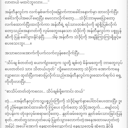
လာတယ် မထင်ဘူးလား……”
အန်တီနုလွင်က လက်နှစ်ဖက်လုံးမြှောက်ကာခေါင်းနောက်မှာ ထားလိုက်ပြီး
ခေါင်းကိုပါအပေါ် မော့ပြီး မေးလာလိုက်တော့……သံဒိုင်ဘာမှမပြောတော့
လက်ထောက်ပြီးထလိုက်ကာ အန်တီရဲ့ ရင်သားတစ်လုံးကို ဆွဲစို့ပြစ်လိုက်
တော့သည်။အနာဂတ်ကို လှမ်းတွေးနေသော သံဒိုင်ကို အန်တီနုလွင်က ပစ္စုပ္ပန်
ဆီကို ပြန် ခေါ်သွားနိုင်ခဲ့ပြီ………ဒါမဲ့ အန်တီက သံဒိုင့်ကို အချိန်ကြာကြာစို့ခွင့်မ
ပေးသေးဘူး……။
အသာလေးအောက်ကိုပက်လက်လှန်စေလိုက်ပြီး……
“သိပ်ချ စ်တတ်တဲ့ ယောင်္ကျားတွေက သူတို့ ချစ်တဲ့ မိန်းမတွေကို ဘာတွေလုပ်
ပေးတတ်လဲ သား သိတယ်ဟုတ်” လို့မေးလားတော့ သံဒိုင်က အောက်ကနေ
လျှာလေး ထုတ်ပြီးကစားပြလိုက်သည်။အန်တီနုလွင်ကဒူးထောက်ရက်ပဲ ရှေ့
ကိုတိုးလာပြီး……
“စာသိပ်တတ်တဲ့ကလေး… သိပ်ချစ်ဖို့ကောင်း တယ်”
တဲ့……။အန်တီနုလွင်ကသူ့ပစ္စည်းကြီးကို သံဒိုင့်မျက်နှာပေါ်တင်ပေးထားပြီး ဒူး
ကို ညိမ်နေအောင်ထားခါးကို ကြွပေး လိုက်တော့ သံဒိုင့်အတွက်……မျော်လင့်
တဲ့ပန်းက တုံးခုလှမ်းစရာမလိုတော့… နှုတ်ခမ်းတွေက နှုတ်ခမ်းသားခြင်းပြန်
စုတ်…ဇာတ်တူသားဟုတ်ပေမဲ့ ပြုတ်သွားလောက်တဲ့အနေအထားမဟုတ်တဲ့
အပြင် အပေါ် အောက် နေရာတစ်လျောက်လွဲ နေရသူတွေမို့ ဆုံတွေ့ နိုင်ဖို့