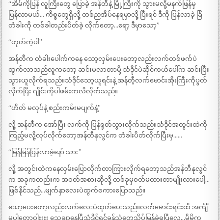
“အိမ်ကိုပြန် လူကြီးတွေ ပြောခဲ့ အန်တီနဲ့ မြို့ကြီးကို သွားမလို့မနက်ဖြန်မှ
ပြန်လာမယ်… ကိစ္စတွေရှိလို့ တစ်ညအိပ်နေရမှာလို့ ပြီးရင် ဒီကို ပြန်လာခဲ့ ခြံ
တံခါးကို တစ်ခါတည်းပိတ်ခဲ့ လိုက်တော့…ရော့ ဒီမှာသော့”
“ဟုတ်ကဲ့ပါ”
အန်တီက တံခါးပေါက်ကနေ သော့လှမ်းပေးတော့လည်းလက်တစ်ဖက်ပဲ
ထွက်လာသည်လူကတော့ ဆင်းမလာတာမို့ သံဒိုင်ပဲဆိုင်ကယ်ပေါ်က ဆင်းပြီး
သွားယူလိုက်ရသည်။သံဒိုင်သော့ယူရင်းနဲ့ အန်တီ့လက်မောင်းအိုးကြီးကိုပွတ်
လိုက်ပြီး ဂျိုင်းကိုပါဖမ်းကလိလိုက်သည်။
“ဟိတ် မလုပ်နဲ့ စည်းကမ်းမပျက်နဲ့”
လို့ အန်တီက အော်ပြီး လက်ကို ပြန်ရုတ်သွားလိုက်သည်။သံဒိုင်အတွင်းထဲကို
ကြည့်မလို့လုပ်လိုက်တော့အန်တီနုလွင်က တံခါးပိတ်လိုက်ပြီးမှ……
“မြန်မြန်ပြန်လာခဲ့နော် သား”
လို့ အတွင်းထဲကနေလှမ်းပြောလိုက်တာကြားလိုက်ရတော့သည်အန်တီနုလွင်
က အခုကတည်းက အဝတ်အစားဆိုလို့ တစ်ခုမှဝတ်မထားတာမျိုးလားပေါ့…
ဖြစ်နိုင်သည်…မျက်နှာလေးပဲထွက်စကားပြောသည်။
သော့ပေးတော့လည်းလက်လေးပဲထုတ်ပေးသည်။လက်မောင်းရင်းထိ အင်္ကျီ
မပါတော့ဝါးးးး သေချာနေပြီသံဒိုင်ရင်ခုန်သံတွေသိပ်မြန်ခဲ့ရပြီလေ…မိမိက