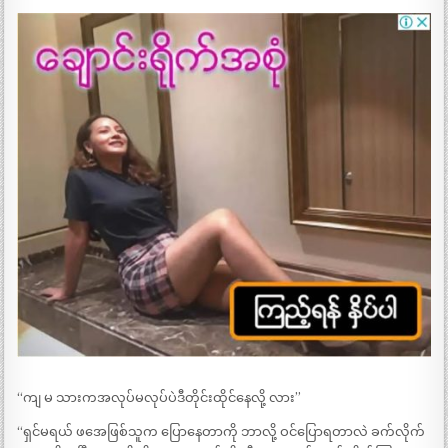
“ကျ မ သားကအလုပ်မလုပ်ပဲဒီတိုင်းထိုင်နေလို့ လား”
“ရှင်မရယ် ဖအေဖြစ်သူက ပြောနေတာကို ဘာလို့ ဝင်ပြောရတာလဲ ခက်လိုက်