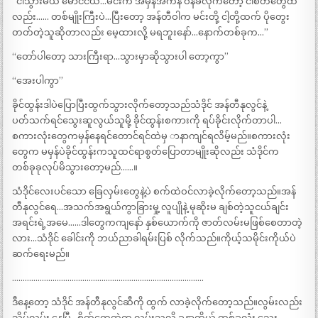
“ငါသွားမယ် မောင်ငယ်…မင်းက အမှန်အကန် ဝန်ခံလိုက်တော့ ငါစိတ်တွေထဲ
လည်း…… တစ်မျိုးကြီးပဲ…ပြီးတော့ အန်တီဝါက မင်းတို့ ငါ့တို့ထက် ပိုတွေး
တတ်တဲ့သူဆိုတာလည်း မေ့ထားလို့ မရဘူးနော်…နောက်တစ်ခုက…”
“တော်ပါတော့ သားကြီးရာ…သွားမှာဆိုသွားပါ တော့ကွာ”
“အေးပါကွာ”
ခိုင်ထွန်းဒါပဲပြောပြီးထွက်သွားလိုက်တော့သည်သံဒိုင် အန်တီနုလွင်နဲ့
ပတ်သက်ရင်သွေးဆူလွယ်သူမို့ ခိုင်ထွန်းစကားကို ရပ်ခိုင်းလိုက်တာပါ…
စကားလုံးတွေကမှန်နေရင်တောင်ရင်ထဲမှ ာနာကျင်ရလိမ့်မည်။စကားလုံး
တွေက မမှန်ပဲခိုင်ထွန်းကသူထင်ရာစွတ်ပြောတာမျိုးဆိုလည်း သံဒိုင်က
တစ်ခုခုလုပ်မိသွားတော့မည်……။
သံဒိုင်လေးပင်သော ခြေလှမ်းတွေနဲ့ပဲ စက်ထဲဝင်လာခဲ့လိုက်တော့သည်။အန်
တီနုလွင်ရေ…အသက်အရွယ်ကွာခြားမှု့ လူပျိုနဲ့ မုဆိုးမ ချစ်တဲ့သူငယ်ချင်း
အရင်းရဲ့အမေ……ဒါတွေကကျနော် နှစ်ယောက်ကို ဇာတ်လမ်းမဖြစ်စေတာတဲ့
လား…သံဒိုင် ခေါင်းကို ဘယ်ညာခါရမ်းပြစ် လိုက်သည်။ကိုယ့်သမိုင်းကိုယ်ပဲ
ဆက်ရေးမည်။
………………………………………………………………………………
ဒီနေ့တော့ သံဒိုင် အန်တီနုလွင်ဆီကို ထွက် လာခဲ့လိုက်တော့သည်။လွမ်းလည်း
သိပ်လွမ်း နေပြီ…စိတ်တွေထဲက လွမ်းသလို ခန္ဓာကိုယ် တစ်ခုလုံး သွေး