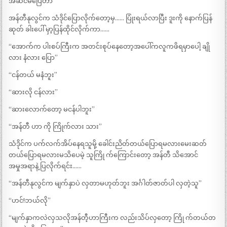
အဆင်မပြေတာ”
အန်တီနုလွင်က သံဒိုင်ပြောလိုက်တော့မှ…… ပြုံးရယ်လာပြီး ဒူးကို နောက်ပြန်
ဆုတ် ခါးပေါ် မှာ့ပြန်ထိုင်လိုက်ကာ……
“အောက်က ပါးစပ်ကြီးက အတင်းစုပ်နေတော့အပေါ်ကလူကဖိရမှာပေါ့ ချို
လား နံလား ပြော”
“ငန်တယ် မနံဘူး”
“ဆားလို ငန်လား”
“ဆားလောက်တော့ မငန်ပါဘူး”
“အန်တီ ဟာ ကို ကြိုက်လား သား”
သံဒိုင်က ပက်လက်အိပ်နေရသူမို့ ခေါင်းညိတ်တယ်ပြောရမလားမေးဆတ်
တယ်ပြောရမလားမသိပေမဲ့ သူကြို က်ကြောင်းတော့ အန်တီ သိအောင်
အမှုအရာနဲ့ ပြလိုက်ရင်း……
“အန်တီနုလွင်က မျက်နှာပဲ လှတာမဟုတ်ဘူး အင်္ဂါတ်ဇာတ်ပါ လှတဲ့သူ”
“ဟင်!ဘယ်လို”
“မျက်နှာကလဲလှသလိုအန်တီ့ဟာကြီးက လည်းသိပ်လှတော့ ကြို က်တယ်တ