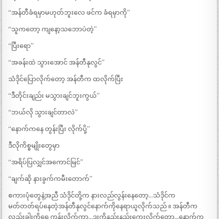
“အန်တီခံရမှာမဟုတ်ဘူးလေ ဖင်က ခံရမှာကို”
“သူကတော့ ကျနော့သဘောပဲတဲ့”
“ပြီးရော”
“အခန်းထဲ သွားအောင် အန်တီနုလွင်”
သံဒိုင်ပြောလိုက်တော့ အန်တီက ထလိုက်ပြီး
“ဒီတိုင်းချည်း မသွားချင်ဘူးကွယ်”
“ဘယ်လို သွားချင်တာလဲ”
“နောက်ကနေ တွန်းပြီး လိုက်ပို့”
ဒီလိုကိစ္စမျိုးတွေမှာ
“အရိပ်ပြလျှင်အကောင်မြင်”
“ချက်ဆို နားခွက်ကမီးတောက်”
စကားပုံတွေနဲ့အညီ သံဒိုင်တို့က နားလည်လွန်းနေတော့…သံဒိုင်က
မတ်တတ်ရပ်နေတဲ့အန်တီနုလွင်နောက်ကိုနေရာယူလိုက်သည် ။ အန်တီက
လည်းခါးကိုရှေ့ကုန်းလိုက်ကာ…ဒူးကိုနည်းနည်းကွေးလိုက်တော့…နောက်က