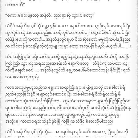
သေးတယ်”
“စကားမများနဲ့တော့ အန်တီ…သွားမှာဆို သွားပါတော့”
သံဒိုင် အန်တီနုလွင်ကို ရှေ့တွန်းပေးကာနောက်ကနေ ညှောင့်လုပ်လေးလုပ်ပြီး
သွားခိုင်း လိုက်တော့သည်။ဆောင့်လုပ်လေးတစ်ချ က်နဲ့ လိင်စိတ်ကို ထပ်ပြီး
လန့်နိုးပေးလိုက်တာပါ… အန်တီနုလွင်ရယ် စိတ်ဆိုးတော် မမှုလိုက်ပါနဲ့ ဒီနည်း
က လိင်တန် သေးပြီးတိုတဲ့သူမျ ားမှာ တော့ အလုပ်ဖြစ်မည် မဟုတ်ပါ………။
သံဝါသပြု ရင်း ခရီးဆက်ရတာမို့ ဧည့်ခန်းနဲ့ အန်တီနုလွင်အခန်းဆီကို အချိန်
ကြာကြာ သွားလိုက်ရသည်။အခန်းထဲ ရောက်တော့… သံဒိုင်က တပ်ထားလျှ
က်ကိုမချွတ်စေပဲ…… အန်တီနုလွင်ကို မွေ့ယာပေါ်ဖင်ထောင်ကုန်း ခိုင်းပြီး ရှယ်
သမလေတော့သည်။
ကာမအလုပ်မှုဟူသည်က ရှေးကဆရာကြီးများပြောခဲ့သလို တစ်ခါတစ်ရံ
ညက်ညောခြင်းနဲ့စီးမျောလုပ်ဆောင်ရပြီး တစ်ခါတစ်ရံ စိတ်ရှိလက်ရှိ ဖိ
ထောင်းအဆုံးသတ်လိုက်ခြင်းက… ထူးကဲသောအရသာများကို ပြည့်ပြည့်ဝဝ
ရစေ ပါသည်။ပုံသေနည်းတစ်ခုလိုတော့မသတ်မှတ် စေလို။ပိုက်ဆံ ပြည့်စုံနေ
ရင်တောင် ကျန်းမာရေးကောင်းနေမှ လှုပ်ရှားလို့ရတဲ့ ကာမအမှု့ကိုလိုမှ
အသုံးချ ကာဘဝရသကိုနှစ်နှစ်ခြိုက်ခြိုက်သံဒိုင် ခံစားလိုပါသည်။
သံဒိုင် အန်တီနုလွင်ကြီးကို…… အားရပါးရ လုပ်ဆော်နေရတော့ ပြီးချင်သလို