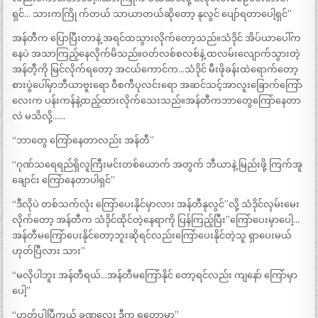
ရှင်… သားကကြို က်တယ် သာယာတယ်ဆိုတော့ နုလွင် ပျော်ရတာပေါ့ရှင်”
အန်တီက ပြောပြီးတာနဲ့ အရင်ထသွားလိုက်တော့သည်။သံဒိုင် အိပ်ယာပေါ်က
နေပဲ အသာကြည့်နေလိုက်မိသည်။ဝတ်လစ်စလစ်နဲ့ ထလမ်းလျောက်သွားတဲ့
အန်တီ့ကို မြင်လိုက်ရတော့ အငယ်ကောင်က…သံဒိုင် မီးဖိုခန်းထဲရောက်တော့
စားပွဲပေါ်မှာဘီယာဗူးရော ဝီစကီပုလင်းရော အဆင်သင့်အာလူးခြောက်ကြော်
လေးက ပန်းကန်နဲ့ထည့်ထားလိုက်သေးသည်။အန်တီကဘာတွေကြော်နေတာ
လဲ မသိလို့……
“ဘာတွေ ကြော်နေတာလည်း အန်တီ”
“ဂုဏ်သရေရည်ရှိလူကြီးမင်းတစ်ယောက် အတွက် ဘီယာနဲ့ မြည်းဖို့ ကြက်အူ
ချောင်း ကြော်နေတာပါရှင်”
“ဒီလိုပဲ တစ်သက်လုံး ကြော်ပေးနိုင်မှာလား အန်တီနုလွင်”လို့ သံဒိုင်လှမ်းမေး
လိုက်တော့ အန်တီက သံဒိုင်ထိုင်တဲ့နေရာကို ပြန်ကြည့်ပြီး”ကြော်ပေးမှာပေါ့…
အန်တီမကြော်ပေးနိုင်တော့ဘူးဆိုရင်လည်းကြော်ပေးနိုင်တဲ့သူ ရှာပေးမယ်
ဟုတ်ပြီလား သား”
“မလိုပါဘူး အန်တီရယ်…အန်တီမကြော်နိုင် တော့ရင်လည်း ကျနော် ကြော်မှာ
ပေါ့”
“ဟုတ်ပါပြီကွယ် ခဏလေး ဒီက ရတော့မှာ”