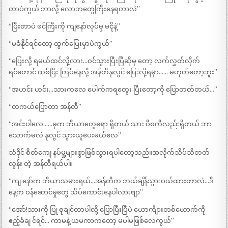
တာပဲကွယ် ဘာလို့ လောဘတွေကြီးနေရတာလဲ”
“ပြီးတာပဲ ဖင်ကြီးကို ကျနော်လုပ်မှ မငိုနဲ့”
“မခံနိုင်ရင်တော့ ထွက်ပြေးမှာပဲကွယ်”
“ပြေးလို့ ရမယ်ထင်လို့လား…ဝင်သွားပြီးပြီဆိုမှ တော့ လက်လွှတ်လိုက်
ရင်တောင် ထစ်ပြီး ကြပ်နေလို့ အန်တီနုလွင် ပြေးလို့ရမှာ…… မဟုတ်တော့ဘူး”
“အဟင်း ဟင်း…သားကလေ ပေါက်ကရတွေး ပြီးတော့ကို ပြောတတ်တယ်…”
“တကယ်ပြောတာ အန်တီ”
“အင်းပါလေ……ခုက ဘီယာတွေရော ရှိတယ် သား ဝီစကီလည်းရှိတယ် ဘာ
သောက်မလဲ နုလွင် သွားယူပေးမယ်လေ”
သံဒိုင် စိတ်ကျေ နပ်မှု့များစွာဖြစ်သွားရပါတော့သည်။အလိုက်သိပ်သိတတ်
လွန်း တဲ့ အန်တီရယ်ပါ။
“ကျ နော်က ဘီယာသမားရယ်…အန်တီက ဘယ်ချိန်သွားဝယ်ထားတာလဲ…ဒီ
နေ့က ဝန်ဆောင်မှုတွေ သိပ်ကောင်းနေပါလားဗျာ”
“အော်!သားကို ပြု စုချင်တာပါလို့ ပြောပြီးပြီပဲ ယောင်္ကျားတစ်ယောက်ကို
ဧည့်ခံချ င်ရင်… ကာမနဲ့ ယမကာကတော့ မပါမဖြစ်လေကွယ်”