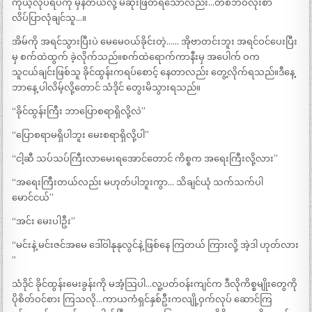
ကိုယ့်လုပ်ရပ်ကို မှန်တယ်လို့ မဆုံးဖြတ်ရဲသော်လည်း…တစ်ဘဝလုံးစာ
လိပ်ပြာလုံချင်သူ…။
အိမ်ကို အရင်သွားပြီးပဲ မေမေဝယ်ခိုင်းတဲ့…… အိုဗာတင်းဘူး အရင်ဝင်ပေးပြီး
မှ စက်ထဲထွက် ခဲ့လိုက်သည်။စက်ထဲရောက်ကာနီးမှ အပေါက် ဝက
သူငယ်ချင်းဖြစ်သူ ခိုင်ထွန်းကရပ်စောင့် နေတာလည်း တွေ့လိုက်ရသည်။ဒီနေ့
ဘာနေ့ ပါလိမ့်လို့တောင် သံဒိုင် တွေးမိသွားရသည်။
“ခိုင်ထွန်းကြီး ဘာပြောစရာရှိလို့လဲ”
“ပြောစရာမရှိပါဘူး မေးစရာရှိလို့ပါ”
“ငါ့ဆီ သပ်သပ်ကြီးလာမေးရအောင်တောင် ကိစ္စက အရေးကြီးလို့လား”
“အရေးကြီးတယ်လည်း မဟုတ်ပါဘူးကွာ… သိချင်ယုံ သက်သက်ပါ
မောင်ငယ်”
“အင်း မေးပါဦး”
“မင်းနဲ့ မင်းဇင်အမေ ဒေါ်ဝါနုနုလွင်နဲ့ ဖြစ်နေ ကြတယ် ကြားလို့ အဲ့ဒါ ဟုတ်လား
”
သံဒိုင် ခိုင်ထွန်းမေးခွန်းကို မအံ့သြပါ…လူ့ပတ်ဝန်းကျင်က ဒီလိုကိစ္စမျိုးတွေကို
ပိုစိတ်ဝင်စား ကြသလို…ကာယကံရှင်နှစ်ဦးကလျို့ဝှက်လုပ် ဆောင်ကြ