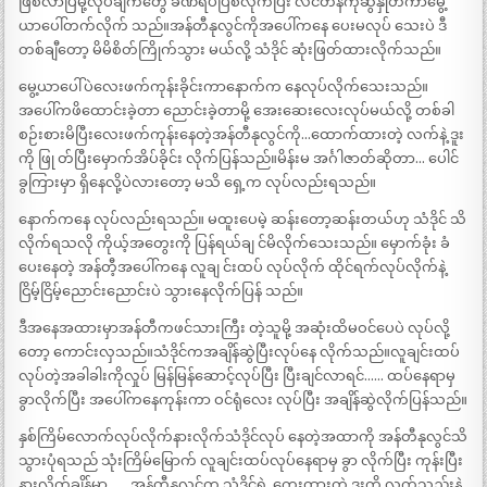
ဖြစ်လာပြီမို့လုပ်ချက်တွေ ခဏရပ်ပြစ်လိုက်ပြီး လိင်တန်ကိုဆွဲနှုတ်ကာမွေ့
ယာပေါ်တက်လိုက် သည်။အန်တီနုလွင်ကိုအပေါ်ကနေ ပေးမလုပ် သေးပဲ ဒီ
တစ်ချီတော့ မိမိစိတ်ကြိုက်သွား မယ်လို့ သံဒိုင် ဆုံးဖြတ်ထားလိုက်သည်။
မွေ့ယာပေါ်ပဲလေးဖက်ကုန်းခိုင်းကာနောက်က နေလုပ်လိုက်သေးသည်။
အပေါ်ကဖိထောင်းခဲ့တာ ညောင်းခဲ့တာမို့ အေးဆေးလေးလုပ်မယ်လို့ တစ်ခါ
စဉ်းစားမိပြီးလေးဖက်ကုန်းနေတဲ့အန်တီနုလွင်ကို…ထောက်ထားတဲ့ လက်နဲ့ ဒူး
ကို ဖြု တ်ပြီးမှောက်အိပ်ခိုင်း လိုက်ပြန်သည်။မိန်းမ အင်္ဂါဇာတ်ဆိုတာ… ပေါင်
ခွကြားမှာ ရှိနေလို့ပဲလားတော့ မသိ ရှေ့က လုပ်လည်းရသည်။
နောက်ကနေ လုပ်လည်းရသည်။ မထူးပေမဲ့ ဆန်းတော့ဆန်းတယ်ဟု သံဒိုင် သိ
လိုက်ရသလို ကိုယ့်အတွေးကို ပြန်ရယ်ချ င်မိလိုက်သေးသည်။ မှောက်ခုံး ခံ
ပေးနေတဲ့ အန်တီ့အပေါ်ကနေ လူချ င်းထပ် လုပ်လိုက် ထိုင်ရက်လုပ်လိုက်နဲ့
ငြိမ့်ငြိမ့်ညောင်းညောင်းပဲ သွားနေလိုက်ပြန် သည်။
ဒီအနေအထားမှာအန်တီကဖင်သားကြီး တဲ့သူမို့ အဆုံးထိမဝင်ပေပဲ လုပ်လို့
တော့ ကောင်းလှသည်။သံဒိုင်ကအချိန်ဆွဲပြီးလုပ်နေ လိုက်သည်။လူချင်းထပ်
လုပ်တဲ့အခါခါးကိုလှုပ် မြန်မြန်ဆောင့်လုပ်ပြီး ပြီးချင်လာရင်…… ထပ်နေရာမှ
ခွာလိုက်ပြီး အပေါ်ကနေကုန်းကာ ဝင်ရုံလေး လုပ်ပြီး အချိန်ဆွဲလိုက်ပြန်သည်။
နှစ်ကြိမ်လောက်လုပ်လိုက်နားလိုက်သံဒိုင်လုပ် နေတဲ့အထာကို အန်တီနုလွင်သိ
သွားပုံရသည် သုံးကြိမ်မြောက် လူချင်းထပ်လုပ်နေရာမှ ခွာ လိုက်ပြီး ကုန်းပြီး
နားလိုက်ချိန်မှာ…… အန်တီနုလွင်က သံဒိုင်ရဲ့ ကွေးထားတဲ့ ဒူးကို လက်သည်းနဲ့