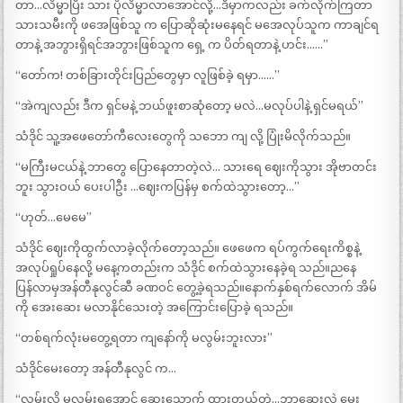
တာ…လိမ္မာပြီး သား ပိုလိမ္မာလာအောင်လို့…ဒီမှာကလည်း ခက်လိုက်ကြတာ
သားသမီးကို ဖအေဖြစ်သူ က ပြောဆိုဆုံးမနေရင် မအေလုပ်သူက ကာချင်ရ
တာနဲ့ အဘွားရှိရင်အဘွားဖြစ်သူက ရှေ့ က ပိတ်ရတာနဲ့ ဟင်း……”
“တော်က! တစ်ခြားတိုင်းပြည်တွေမှာ လူဖြစ်ခဲ့ ရမှာ……”
“အဲကျလည်း ဒီက ရှင်မနဲ့ ဘယ်ဖူးစာဆုံတော့ မလဲ…မလုပ်ပါနဲ့ ရှင်မရယ်”
သံဒိုင် သူ့အဖေတော်ကီလေးတွေကို သဘော ကျ လို့ ပြုံးမိလိုက်သည်။
“မကြီးမငယ်နဲ့ ဘာတွေ ပြောနေတာတဲ့လဲ… သားရေ ဈေးကိုသွား အိုဗာတင်း
ဘူး သွားဝယ် ပေးပါဦး …ဈေးကပြန်မှ စက်ထဲသွားတော့…”
“ဟုတ်…မေမေ”
သံဒိုင် ဈေးကိုထွက်လာခဲ့လိုက်တော့သည်။ ဖေဖေက ရပ်ကွက်ရေးကိစ္စနဲ့
အလုပ်ရှုပ်နေလို့ မနေ့ကတည်းက သံဒိုင် စက်ထဲသွားနေခဲ့ရ သည်။ညနေ
ပြန်လာမှအန်တီနုလွင်ဆီ ခဏဝင် တွေ့ခဲ့ရသည်။နောက်နှစ်ရက်လောက် အိမ်
ကို အေးဆေး မလာနိုင်သေးတဲ့ အကြောင်းပြောခဲ့ ရသည်။
“တစ်ရက်လုံးမတွေ့ရတာ ကျနော်ကို မလွမ်းဘူးလား”
သံဒိုင်မေးတော့ အန်တီနုလွင် က…
“လွမ်းလို့ မလွမ်းရအောင် ဆေးသောက် ထားတယ်တဲ့…ဘာဆေးလဲ မေး