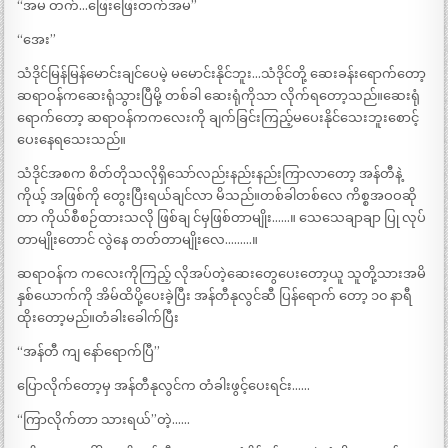
“အမ တက်…ဖြေးဖြေးတက်အမ”
“အေး”
သံဒိုင်မြန်မြန်မောင်းချင်ပေမဲ့ မမောင်းနိုင်ဘူး…သံဒိုင်တို့ ဆေးခန်းရောက်တော့
ဆရာဝန်ကဆေးရုံသွားပြီမို့ တစ်ခါ ဆေးရုံကိုသာ လိုက်ရတော့သည်။ဆေးရုံ
ရောက်တော့ ဆရာဝန်ကကလေးကို ချက်ခြင်းကြည့်မပေးနိုင်သေးဘူးစောင့်
ပေးနေရသေးသည်။
သံဒိုင်အစက စိတ်တိုသလိုရှိသော်လည်းနည်းနည်းကြာလာတော့ အန်တီနဲ့
ကိုယ့် အဖြစ်ကို တွေးပြီးရယ်ချင်လာ မိသည်။တစ်ခါတစ်လေ ကိစ္စအဝဝဆို
တာ ကိုယ်စီစဉ်ထားသလို ဖြစ်ချ င်မှဖြစ်တာမျိုး……။ သေသေချာချာ ပြု လုပ်
တာမျိုးတောင် လွဲနေ တတ်တာမျိုးလေ………။
ဆရာဝန်က ကလေးကိုကြည့် လိုအပ်တဲ့ဆေးတွေပေးတော့ယူ သူတို့သားအမိ
နှစ်ယောက်ကို အိမ်ထိပို့ပေးခဲ့ပြီး အန်တီနုလွင်ဆီ ပြန်ရောက် တော့ ၁၀ နာရီ
ထိုးတော့မည်။တံခါးခေါက်ပြီး
“အန်တီ ကျ နော်ရောက်ပြီ”
ပြောလိုက်တော့မှ အန်တီနုလွင်က တံခါးဖွင့်ပေးရင်း……
“ကြာလိုက်တာ သားရယ်”တဲ့……