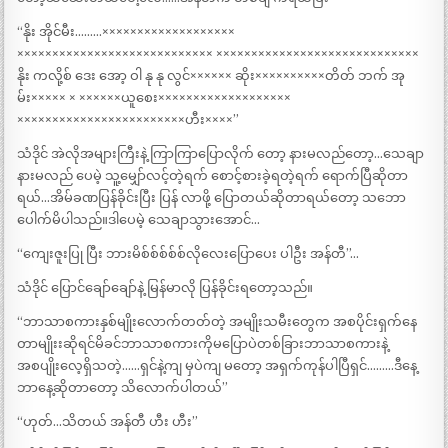
“နိုး အိုင်မီး………×××××××××××××××××××
×××××××××××××××××××××××××××× ×××××××××××××××××××××××××××××
နိုး ကလို့စ် ဒေး အော့ ဝါ နု နု လွင်×××××× ဆိုး××××××××××တိတ် ဘက် အု
မ်း××××× × ××××××ယူစေး×××××××××××××××××××
××××××××××××××××××××××××ဟီး××××”
သံဒိုင် အဲလိုအများကြီးနဲ့ ကြာကြာပြောလိုက် တော့ နားမလည်တော့…သေချာ
နားမလည် ပေမဲ့ သူ့မျှော်လင့်တဲ့ရက် စောင့်စားခဲ့ရတဲ့ရက် ရောက်ပြီဆိုတာ
ရယ်…အိမ်ခဏပြန်ခိုင်းပြီး ပြန် လာဖို့ ပြောတယ်ဆိုတာရယ်တော့ သဘော
ပေါက်မိပါသည်။ဒါပေမဲ့ သေချာသွားအောင်…
“ကျေးဇူးပြု ပြီး ဘားမိစ်စ်စ်စ်စ်လိုလေးပြောပေး ပါဦး အန်တီ”…
သံဒိုင် ပြောင်ချော်ချော်နဲ့ မြန်မာလို ပြန်ခိုင်းရတော့သည်။
“ဘာသာစကားနှစ်မျိုးလောက်တတ်တဲ့ အမျိုးသမီးတွေက အစပိုင်းရှက်နေ
တာမျိုးးဆိုရင်မိခင်ဘာသာစကားကိုမပြောပဲတစ်ခြားဘာသာစကားနဲ့
အစပျိုးလေ့ရှိသတဲ့……ရှင်နဲ့ကျ မှပဲကျ မတော့ အရှက်ကုန်ပါပြီရှင်………ဒီနေ့
ဘာနေ့ဆိုတာတော့ သိလောက်ပါတယ်”
“ဟုတ်…သိတယ် အန်တီ ဟီး ဟီး”