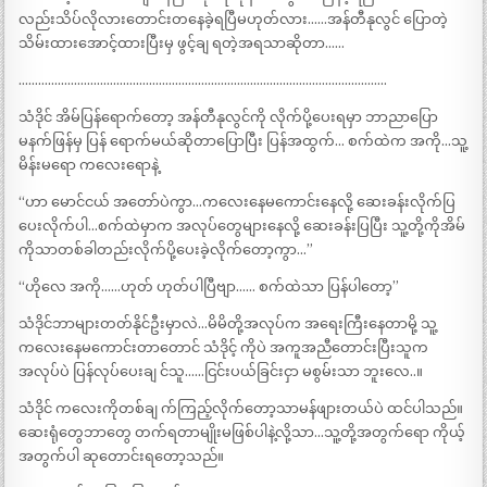
လည်းသိပ်လိုလားတောင်းတနေခဲ့ရပြီမဟုတ်လား……အန်တီနုလွင် ပြောတဲ့
သိမ်းထားအောင့်ထားပြီးမှ ဖွင့်ချ ရတဲ့အရသာဆိုတာ……
…………………………………………………………………………………………………..
သံဒိုင် အိမ်ပြန်ရောက်တော့ အန်တီနုလွင်ကို လိုက်ပို့ပေးရမှာ ဘာညာပြော
မနက်ဖြန်မှ ပြန် ရောက်မယ်ဆိုတာပြောပြီး ပြန်အထွက်… စက်ထဲက အကို…သူ့
မိန်းမရော ကလေးရောနဲ့
“ဟာ မောင်ငယ် အတော်ပဲကွာ…ကလေးနေမကောင်းနေလို့ ဆေးခန်းလိုက်ပြ
ပေးလိုက်ပါ…စက်ထဲမှာက အလုပ်တွေများနေလို့ ဆေးခန်းပြပြီး သူ့တို့ကိုအိမ်
ကိုသာတစ်ခါတည်းလိုက်ပို့ပေးခဲ့လိုက်တော့ကွာ…”
“ဟိုလေ အကို……ဟုတ် ဟုတ်ပါပြီဗျာ…… စက်ထဲသာ ပြန်ပါတော့”
သံဒိုင်ဘာများတတ်နိုင်ဦးမှာလဲ…မိမိတို့အလုပ်က အရေးကြီးနေတာမို့ သူ့
ကလေးနေမကောင်းတာတောင် သံဒိုင့် ကိုပဲ အကူအညီတောင်းပြီးသူက
အလုပ်ပဲ ပြန်လုပ်ပေးချ င်သူ……ငြင်းပယ်ခြင်းငှာ မစွမ်းသာ ဘူးလေ..။
သံဒိုင် ကလေးကိုတစ်ချ က်ကြည့်လိုက်တော့သာမန်ဖျားတယ်ပဲ ထင်ပါသည်။
ဆေးရုံတွေဘာတွေ တက်ရတာမျိုးမဖြစ်ပါနဲ့လို့သာ…သူ့တို့အတွက်ရော ကိုယ့်
အတွက်ပါ ဆုတောင်းရတော့သည်။