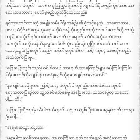
သံဒိုင်သာ မဟုတ်…ဘေးက ပွဲကြည့်ပရိသတ်ရှိလျှ င်ပဲ ဒီပိုဇေရှင်ကိုတော်တော်
လေးသဘောကျ ပေလိမ့်မည်ဟုသံဒိုင်ထင်သည်။
ရင်ထွားတင်ကားတဲ့ အမျိုးသမီးကြီးတစ်ဦး၏ ငံ့လင့်နေတဲ့ …အနေအထား…
လေ။ သံဒိုင် တံထွေးကူစရာမလိုပဲ အန်တီ့ပစ္စည်းထဲကို အငယ်ကောင်ကို တည့်
ထည့်ပေးလိုက်ရင်းတစ်ဝက်လောက် အရောက်မှ မိမိခါးကိုဆက်ကော့
ပေးလိုက်သလို အန်တီနုလွင်တင်ပါးကိုလည်းဆွဲယူပြီးခပ်ဆက်ဆက်လေး
ဆောင့်သွင်းပြစ်လိုက်သည်။ အန်တီနုလွင်ဆီက “အင့်!”ဆိုတဲ့ တစ်လုံးတည်း
အသံထွက်ပြီးမှ……
“ဖြေးဖြေးသွင်းလည်း ဝင်ပါတယ် သားရယ် ဘာကြောင့်များ ခပ်ကြမ်းကြမ်း
ကြီးဆောင့်ထိုး ချ င်ရတာလဲနုလွင်ကိုနာစေချင်တာလားဟင် ”
“နာကျင်စေလိုရယ်ကြောင့်တော့ မဟုတ်ပါဘူး ညီတော်မောင်က သူဝင်
ရောက်လာပြီဆိုတာ သူ့သခင်မသိစေဖို့ အပြေးလေး သတင်းပို့တဲ့ သဘော
ပါ……ဟီး”
“ဖြေးဖြေးပို့လည်း သိပါတယ်ကွယ်…ရှေ့က ကုန်းပြီးခံပေးနေရတာကို အားနာ
ဦးပေါ့……”
“အရမ်းနာသွားလို့လား”
“မနာပါဘူးလန့်သွားရတာ…သူ့ဟာကြီးက ရှည် လည်းရှည် အလုံးကတုတ်