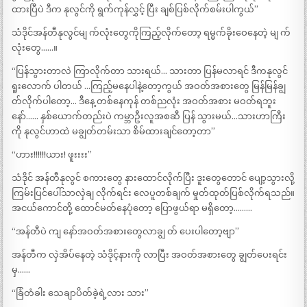
ထားပြီပဲ ဒီက နုလွင်ကို ရွက်ကုန်လွှင့် ပြီး ချစ်ပြစ်လိုက်စမ်းပါကွယ်”
သံဒိုင်အန်တီနုလွင်မျ က်လုံးတွေကိုကြည့်လိုက်တော့ ရမ္မက်ခိုးဝေနေတဲ့ မျ က်
လုံးတွေ……။
“ပြန်သွားတာလဲ ကြာလိုက်တာ သားရယ်… သားတာ ပြန်မလာရင် ဒီကနုလွင်
ရူးလောက် ပါတယ် …ကြည့်မနေပါနဲ့တော့ကွယ် အဝတ်အစားတွေ မြန်မြန်ချွ
တ်လိုက်ပါတော့… ဒီနေ့ တစ်နေကုန် တစ်ညလုံး အဝတ်အစား မဝတ်ရဘူး
နော်…… နှစ်ယောက်တည်းပဲ ကမ္ဘာဦးလူအစဆီ ပြန် သွားမယ်…သားဟာကြီး
ကို နုလွင်ဟာထဲ မချွတ်တမ်းသာ စိမ်ထားချင်တော့တာ”
“ဟား!!!!!!ယား! ဖူးးးး”
သံဒိုင် အန်တီနုလွင် စကားတွေ နားထောင်လိုက်ပြီး ဒူးတွေတောင် ပျော့သွားလို့
ကြမ်းပြင်ပေါ်သာလှဲချ လိုက်ရင်း လေပူတစ်ချက် မှုတ်ထုတ်ပြစ်လိုက်ရသည်။
အငယ်ကောင်တို့ ထောင်မတ်နေပုံတော့ ပြောဖွယ်ရာ မရှိတော့………
“အန်တီပဲ ကျ နော်အဝတ်အစားတွေလာချွ တ် ပေးပါတော့ဗျာ”
အန်တီက လှဲအိပ်နေတဲ့ သံဒိုင့်နားကို လာပြီး အဝတ်အစားတွေ ချွတ်ပေးရင်း
မှ……
“ခြံတံခါး သေချာပိတ်ခဲ့ရဲ့လား သား”