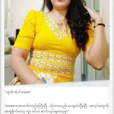
“ဟုတ်ကဲ့ပါ ဖေဖေ”
“ဖေဖေကအသက်လည်းကြီးပြီ…ငါ့သားလည်း ကျောင်းပြီးပြီ…အလုပ်တွေကို
အာရုံစိုက်တော့ ကွာ မင်းပဲ ဆက်လုပ်ရတော့မှာ”