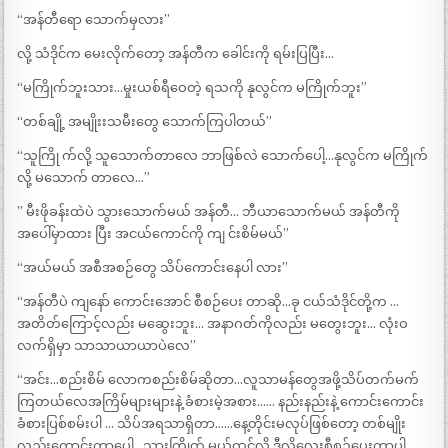
“အန်တီရော သောက်မှလား”
လို့ သံဒိုင်က မေးလိုက်တော့ အန်တီက ခေါင်းကို ရမ်းပြပြီး…
“မကြိုက်ဘူးသား…မှုးယစ်ရီဝေတဲ့ ရသကို နုလွင်က မကြိုက်ဘူး”
“တစ်ချို့ အမျိုးးသမီးတွေ သောက်ကြပါတယ်”
“သူကြို က်လို့ သူသောက်တာလေ ဘာဖြစ်လဲ သောက်ပေါ့…နုလွင်က မကြိုက်
လို့ မသောက် တာလေ…”
” မီးဖိုခန်းထဲပဲ သွားသောက်မယ် အန်တီ… ဘီယာသောက်မယ် အန်တီကို
အပေါ်မှာထား ပြီး အငယ်ကောင်ကို ကျ င်းစိမ်မယ်”
“အယ်မယ် အစီအစဉ်တွေ သိပ်ကောင်းနေပါ လား”
“အန်တီပဲ ကျနော် ကောင်းအောင် စီစဉ်ပေး တာဆို…ခု ငယ်သံဒိုင်တို့က …
အတိတ်ကြောင့်လည်း မဆွေးဘူး… အနာဂတ်ကိုလည်း မတွေးဘူး… လုံးဝ
လက်ရှိမှာ သာသာယာယာပဲလေ”
“အင်း…စည်းစိမ် လောကစည်းစိမ်ဆိုတာ…လူသာမန်တွေအဖို့သိပ်တက်မက်
ကြတယ်လေအကြိမ်များများနဲ့ ခံစားမဲ့အစား…… နည်းနည်းနဲ့ ကောင်းကောင်း
ခံစားပြစ်စမ်းပါ … သိပ်အရသာရှိတာ……နေ့တိုင်းမလုပ်ဖြစ်တော့ တစ်မျိုး
လည်းကောင်းတာပေါ့…သားကြိုက် မယ်ထင်လို့ ဒီလိုလေးစီစဉ်ပေးတာပါ