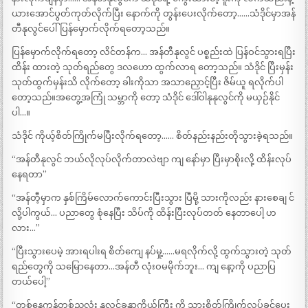
ယားအောင်ပွတ်ကုတ်လိုက်ပြီး နောက်ကို တွန်းပေးလိုက်တော့……သံဒိုင်မှာအန်
တီနုလွင်ပေါ်ပြန်မှောက်လိုက်ရတော့သည်။
ပြန်မှောက်လိုက်ရတော့ လိင်တန်က… အန်တီနုလွင် ပစ္စည်းထဲ ပြန်ဝင်သွားရပြီး
ထိန်း ထားတဲ့ သုတ်ရည်တွေ ဒလဟော ထွက်လာရ တော့သည်။ သံဒိုင် ပြီးမှန်း
သုတ်ထွက်မှန်းသိ လိုက်တော့ ခါးကိုသာ အသာညှောင့်ပြီး ဇိမ်ယူ ရလိုက်ပါ
တော့သည်။အတွေ့အကြုံ သမ္ဘာကို တော့ သံဒိုင် ဒေါ်ဝါနုနုလွင်ကို မယှဉ်နိုင်
ပါ…။
သံဒိုင် ကိုယ့်စိတ်ကြိုက်မပြီးလိုက်ရတော့…… စိတ်နည်းနည်းတိုသွားခဲ့ရသည်။
“အန်တီနုလွင် ဘယ်လိုလုပ်လိုက်တာလဲဗျာ ကျ နော်မှာ ပြီးမှာစိုးလို့ ထိန်းလုပ်
နေရတာ”
“အန်တီ့မှာက နှစ်ကြိမ်လောက်ကောင်းပြီးသွား ပြီမို့ သားကိုလည်း နားစေချ င်
လို့ပါကွယ်… ပညာတွေ စုံနေပြီး သိပ်ကို ထိန်းပြီးလုပ်တတ် နေတာပေါ့ ဟ
လား…”
“ပြီးသွားပေမဲ့ အားရပါးရ စိတ်ကျေ နပ်မှု့……မရလိုက်လို့ ထွက်သွားတဲ့ သုတ်
ရည်တွေကို သမြောနေတာ…အန်တီ လုံးဝမမိုက်ဘူး… ကျ နော့ကို ပညာပြ
တယ်ပေါ့”
“တစ်နေ့ကုန်တစ်ညလုံး နုလွင်ခန္ဓာကိုယ်ကြီး ကို သားစိတ်ကြိုက်လုပ်ခွင့်ပေး