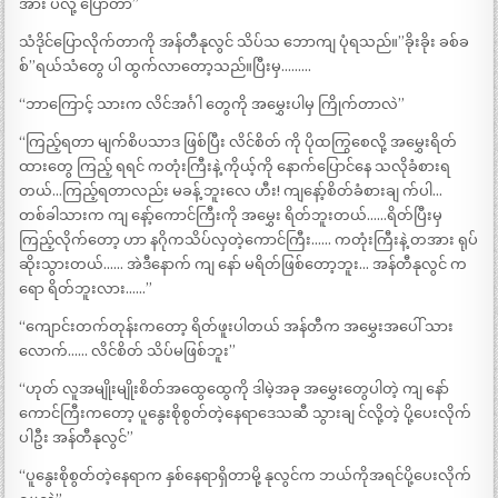
အား ပဲလို့ ပြောတာ”
သံဒိုင်ပြောလိုက်တာကို အန်တီနုလွင် သိပ်သ ဘောကျ ပုံရသည်။”ခိုးခိုး ခစ်ခ
စ်”ရယ်သံတွေ ပါ ထွက်လာတော့သည်။ပြီးမှ………
“ဘာကြောင့် သားက လိင်အင်္ဂါ တွေကို အမွှေးပါမှ ကြိုက်တာလဲ”
“ကြည့်ရတာ မျက်စိပသာဒ ဖြစ်ပြီး လိင်စိတ် ကို ပိုထကြွစေလို့ အမွှေးရိတ်
ထားတွေ ကြည့် ရရင် ကတုံးကြီးနဲ့ ကိုယ့်ကို နောက်ပြောင်နေ သလိုခံစားရ
တယ်…ကြည့်ရတာလည်း မခန့် ဘူးလေ ဟီး! ကျနော့်စိတ်ခံစားချ က်ပါ…
တစ်ခါသားက ကျ နော့်ကောင်ကြီးကို အမွှေး ရိတ်ဘူးတယ်……ရိတ်ပြီးမှ
ကြည့်လိုက်တော့ ဟာ နဂိုကသိပ်လှတဲ့ကောင်ကြီး…… ကတုံးကြီးနဲ့ တအား ရုပ်
ဆိုးသွားတယ်…… အဲဒီနောက် ကျ နော် မရိတ်ဖြစ်တော့ဘူး… အန်တီနုလွင် က
ရော ရိတ်ဘူးလား……”
“ကျောင်းတက်တုန်းကတော့ ရိတ်ဖူးပါတယ် အန်တီက အမွှေးအပေါ် သား
လောက်…… လိင်စိတ် သိပ်မဖြစ်ဘူး”
“ဟုတ် လူအမျိုးမျိုးစိတ်အထွေထွေကို ဒါမဲ့အခု အမွှေးတွေပါတဲ့ ကျ နော်
ကောင်ကြီးကတော့ ပူနွေးစိုစွတ်တဲ့နေရာဒေသဆီ သွားချ င်လို့တဲ့ ပို့ပေးလိုက်
ပါဦး အန်တီနုလွင်”
“ပူနွေးစိုစွတ်တဲ့နေရာက နှစ်နေရာရှိတာမို့ နုလွင်က ဘယ်ကိုအရင်ပို့ပေးလိုက်