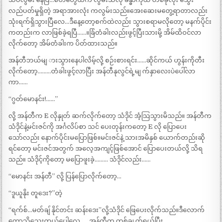
လည်ပတ်မှုရှိတဲ့ အရာအားလုံး ကလွမ်းသည်။အေးဆေးမတွေ့ရာတာလည်း
သုံးရက်ရှိသွားပြီလေ…ဒီနေ့တော့စက်ထဲလည်း သွားစရာမလိုတော့ မနက်ပိုင်း
ကတည်းက လာဖြစ်ခဲ့ရပြီ……။ခြံတံခါးလည်းဖွင့်ပြီးသားမို့ အိမ်ထိဝင်လာ
လိုက်တော့ အိမ်တံခါးက ပိတ်ထားသည်။
အန်တီဘယ်မျ ားသွားနေပါလိမ့်လို့ စဉ်းစားရင်း……ဆိုင်ကယ် ဟွန်းကိုတီး
လိုက်တော့………တံခါးဖွင့်လာပြီး အန်တီနုလွင်ရဲ့မျ က်နှာလေးပဲပေါ်လာ
ကာ……
“ဂွတ်မောနင်း!……”
လို့ အန်တီက E လိုနှုတ် ဆက်လိုက်တော့ သံဒိုင် အံ့သြသွားမိသည်။ အန်တီက
သံဒိုင်နဲ့မင်းဇင်ကို အင်္ဂလိပ်စာ သင် ပေးတုန်းကတော့ E လို ပြောပေး
သော်လည်း နောက်ပိုင်းမပြောဖြစ်။မင်းဇင်နဲ့ သားအမိနှစ် ယောက်တည်းဆို
ရင်တော့ မင်းဇင်အတွက် အလေ့အကျင့်ဖြစ်အောင် ပြောပေးတယ်လို့ သိရ
သည်။ သံဒိုင့်ကိုတော့ မပြောဖူးခဲ့……… သံဒိုင်လည်း……
“မောနင်း အန်တီ” လို့ ပြန်ပြောလိုက်တော့…
“ဒူယူနိုး တူဒေး?”တဲ့
“ရက်စ်…မတ်ချ် နိုင်တင်း ဆန်းဒေး”လို့သံဒိုင် ဖြေပေးလိုက်သည်။ဒီလောက်
တော့သိသေးတယ်ပေါ့လေ……အန်တီက တစ်ချ က်ရယ်ပြီး