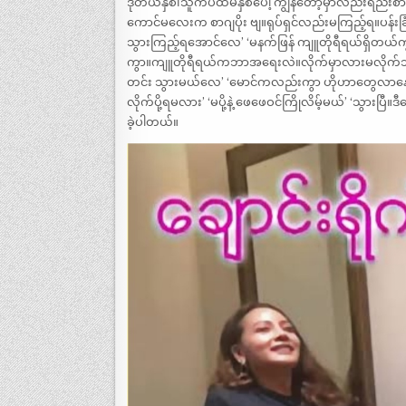
ဒုတိယနှစ်၊သူကပထမနှစ်ပေါ့ ကျွန်တော့်မှာလည်းရည်းစ
ကောင်မလေးက စာဂျပိုး ဗျ။ရုပ်ရှင်လည်းမကြည့်ရ။ပန်းခြံ
သွားကြည့်ရအောင်လေ’ ‘မနက်ဖြန် ကျူတိုရီရယ်ရှိတယ်
ကွာ။ကျူတိုရီရယ်ကဘာအရေးလဲ။လိုက်မှာလားမလိုက်ဘူးလာ
တင်း သွားမယ်လေ’ ‘မောင်ကလည်းကွာ ဟိုဟာတွေလာနေလို
လိုက်ပို့ရမလား’ ‘မပို့နဲ့ ဖေဖေဝင်ကြိုလိမ့်မယ်’ ‘သွားပြီ
ခဲ့ပါတယ်။