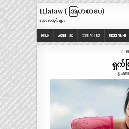
Hlataw ( အြပာစာပေ)
အောစာအုပ်များ
HOME
ABOUT US
CONTACT US
DISCLAIMER
P
B
IN
ရှက်ပ
ADMI