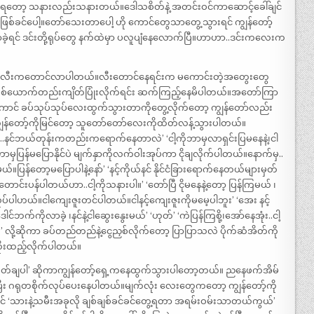
မှာမြင်ရတော့ သနားလည်းသနားတယ်။ဒေါသစိတ်နဲ့ အတင်းဝင်ကာဆောင့်ခေါ်ချင်
ြစ်ခင်ပေါ့။တော်သေးတာပေါ့ ဟို ကောင်တွေသာတွေ့သွားရင် ကျွန်တော့်
ရင် ဒင်းတို့ရုပ်တွေ နက်ထဲမှာ ပလူပျံနေလောက်ပြီ။ဟာဟာ..ဒင်းကလေးက
နေရင်းလီးကတောင်လာပါတယ်။လီးတောင်နေရင်းက မကောင်းတဲ့အတွေးတွေ
… တစ်ယောက်တည်းကျိတ်ပြုံးလိုက်ရင်း ဆက်ကြည့်နေမိပါတယ်။အတော်ကြာ
 ခပ်သုပ်သုပ်လေးထွက်သွားတာကိုတွေ့လိုက်တော့ ကျွန်တော်လည်း
ျွန်တော့်ကိုမြင်တော့ သူတော်တော်လေးကိုထိတ်လန့်သွားပါတယ်။
ိုး..နင်ဘယ်တုန်းကတည်းကရောက်နေတာလဲ’ ‘ငါ့ကိုဘာမှလာရှင်းပြမနေနဲ့၊ငါ
ဘာမှပြန်မပြောနိုင်ပဲ မျက်နှာကိုလက်ဝါးအုပ်ကာ ငိုချလိုက်ပါတယ်။နောက်မှ..
ြန်တော့မပြောပါနဲ့နော်’ ‘နင့်ကိုယ်နင် နိုင်ငံခြားရောက်နေတယ်များမှတ်
တောင်းပန်ပါတယ်ဟာ..ငါ့ကိုသနားပါ။’ ‘တော်ပြီ ငိုမနေနဲ့တော့ ပြန်ကြမယ် ၊
လုပ်ပါဟယ်။ငါကျေးဇူးတင်ပါတယ်။ငါနင့်ကျေးဇူးကိုမမေ့ပါဘူး’ ‘အေး နင့်
်ကိုလာခဲ့ ၊နင်နဲ့ငါဆွေးနွေးမယ်’ ‘ဟုတ်’ ‘ကဲပြန်ကြစို့၊အော်နေအုံး..ငါ့
း’ လို့ဆိုကာ ခပ်တည်တည်နဲ့ငွေညှစ်လိုက်တော့ ပြာပြာသလဲ ပိုက်ဆံအိတ်ကို
ိုးထည့်လိုက်ပါတယ်။
့’ ‘စိတ်ချပါ’ ဆိုကာကျွန်တော့်ရှေ့ကနေထွက်သွားပါတော့တယ်။ ညနေဖက်အိမ်
ပြီး ဂရုတစိုက်လုပ်ပေးနေပါတယ်။မျက်လုံး လေးတွေကတော့ ကျွန်တော့်ကို
‘သားနဲ့သမီးအခုလို ချစ်ချစ်ခင်ခင်တွေ့ရတာ အရမ်းဝမ်းသာတယ်ကွယ်’