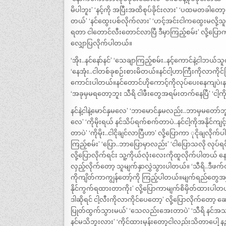
မိပါဘူး’ ‘နင့်ကို အပြီးအထိစုပ်ခိုင်းလား’ ‘ပထမတခါတေ
တယ်’ ‘နင်ထွေးပစ်လိုက်လား’ ‘ဟင့်အင်းငါကထွေးမလို့သ
ရတာ ငါတောင်လီးတောင်လာပြီ ဒီမှာကြည့်စမ်း’ လို့ပြ
လျှောပြလိုက်ပါတယ်။
‘အိုး..နင်နော်နင်’ ‘သေချာကြည့်စမ်း..နင့်ကောင်နဲ့ငါဘ
‘နေအုံး..ငါတစ်ခုစဉ်းစားမိတယ်။နင်ငါ့ဟာကြီးကိုလာကို
ကောင်းပါတယ်။နင်တောင်ဟိုကောင့်ကိုလုပ်ပေးနေကျပဲ၊နင့်က
‘အခုမှမရတော့ဘူး သီရိ ငါဖီးတွေအရမ်းတက်နေပြီ’ ‘ငါ
နင်နဲ့ငါနဲ့မောင်နှမလေ’ ‘ဘာမောင်နှမလည်း..ဘာမှမတော်ဘူး
လေ’ ‘ကိုမိုးရယ် နင်သိပ်ရက်စက်တာပဲ..နင်ငါ့ကိုအနိုင်ကျင
တာပဲ’ ‘ကိုမိုး..ငါငိုချင်လာပြီဟာ’ လို့ပြောကာ ုငိုချလိ
ကြည့်စမ်း’ ‘ပြော..ဘာပြောမှာလည်း’ ‘ငါပြောသလို လုပ်ရ
လို့ပြောလိုက်ရင်း သူ့ကိုယ်လုံးလေးကိုထူလိုက်ပါတယ် နောက်
လှည့်လိုက်တော့ သူမျက်နှာလွှဲသွားပါတယ်။ ‘သီရိ..ဒီဖက်
ကိုကျိတ်ကာကျွန်တော့်ကို ကြည့်ပါတယ်။မျက်ရည်တွေအရွ
နိုင်ကွက်ရထားတာကိုး’ လို့ပြောကာမျက်စိမှိတ်ထားပါတယ
ဒါဆိုရင် ငါ့လီးကိုလာကိုင်ပေတော့’ လို့ပြောလိုက်တော့ 
ပြုတ်ထွက်သွားမယ်’ ‘သေလည်းအေးတာပဲ’ ‘သီရိ နင်အသာ
နင်မသိဘူးလား’ ‘ကိုင်ထားမှန်းတော့ငါလည်းသိတာပေါ့ နည