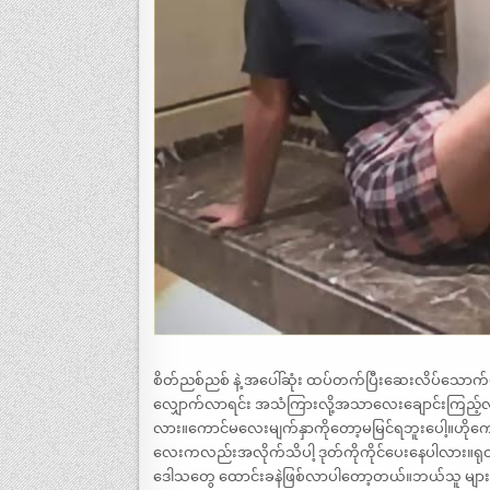
စိတ်ညစ်ညစ် နဲ့ အပေါ်ဆုံး ထပ်တက်ပြီးဆေးလိပ်သောက
လျှောက်လာရင်း အသံကြားလို့အသာလေးချောင်းကြည့်လိ
လား။ကောင်မလေးမျက်နှာကိုတော့မမြင်ရဘူးပေါ့။ဟိုက
လေးကလည်းအလိုက်သိပါ့ ဒုတ်ကိုကိုင်ပေးနေပါလား။ရု
ဒေါသတွေ ထောင်းခနဲဖြစ်လာပါတော့တယ်။ဘယ်သူ များ လဲမ