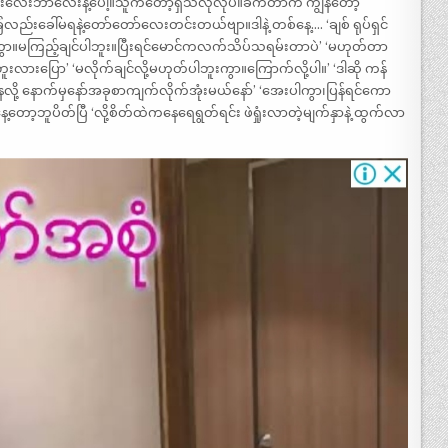
ားလေးဘာလေးနဲ့ပေါ့။သူကတော့ရှိသလိုလိုပဲ။ခက်တာက ကျွန်တော့်
လည်းခေါ်မရနဲ့တော်တော်လေးတင်းတယ်ဗျာ။ဒါနဲ့ တစ်နေ့…. ‘ချစ် ရုပ်ရှင်
ကွာ။မကြည့်ချင်ပါဘူး။ပြီးရင်မောင်ကလက်သိပ်သရမ်းတာပဲ’ ‘မဟုတ်တာ
းပြော’ ‘မလိုက်ချင်လို့မဟုတ်ပါဘူးကွာ။ကြောက်လို့ပါ။’ ‘ဒါဆို ကန်
့ နောက်မှနော်အခုစာကျက်လိုက်အုံးမယ်နော်’ ‘အေးပါကွာ၊ပြန်ရင်ကော
။ဒီနေ့တော့ဘူပိတ်ပြီ ‘လို့စိတ်ထဲကနေရေရွတ်ရင်း ဖဲရှုံးလာတဲ့မျက်နှာနဲ့ ထွက်လာ