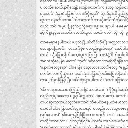
လို့တောင်ချီးမွမ်းပါတယ်။ ညစာစားပြီး ကျွန်တော်သူ့နားက
ပါတယ်။ ဆယ်နာရီကျော်ကျော်လောက်ကျတော့ ကျွန်တော့
ရအောင်’ ‘ဒီမှာပဲပြောပါလားကိုမိုးရယ်’ ‘ဟဲ့..ဒီမှာဆို 
ဆွဲကာ နောက်ဖေးပေါက်ကတဆင့် ကားဂိုဒေါင်ထဲကိုခေါ်ခဲ့ပ
လည်းဟင်’ ‘မပူပါနဲ့ နင့်ကိစ္စကိုဆွေးနွေးပေးမှာပါ’ ‘မေမေ
နင့်ကိစ္စ၊နင့်အကောင်ကဘယ်သူလဲ၊ဘယ်ကလဲ’ ‘ဟို..ဟို..
တာမွေမှာနေပါတယ်။ဟုတ်ပြီ..နင်တို့ဒီလိုချိန်းတွေ့တာဘယ်န
သေချာပြောစမ်း’ ‘ဟာ..ကိုမိုးကလည်းရှက်စရာ’ ‘အေ
တယ်’ လို့ပြောလိုက်တော့သူက ပြာပြာသလဲနဲ့ ‘စိတ်ညစ်ပါတယ
အစအဆုံးဖြေပေတော့’ ‘ဟုတ်’ ‘နင့်ကောင်ကနင့်ကိုချိန်း
‘နောက်တော့ရော’ ‘ငါမဖြေချင်ဘူးဟာတော်ပါတော့’ ‘မရှည်
မောင်းလေးကိုဆွဲကာ ‘နေပါအုံး။ပြောပါ့မယ်။ပြောပါ့မယ်။ပြန
ကာမျက်နှာနီမြန်းပြီးခေါင်းငုံ့သွားပါတယ်။ ‘ဆက်ပြောလေ
‘နင်ကရောအသာတကြည်အစို့ခံတာပဲလား’ ‘ကိုမိုးနင်တော်တော
လည်းထူပူနေတော့ မရုန်းမိဘူးဟာ’ ‘နောက်ကော..စောက်ဖုတ
တယ်ဆိုတာဘယ်လိုလဲ။ဘောင်းဘီပေါ်ကနေပွတ်ပေးတာလား၊အထ
တာပဲငါ.ငါမပြောတတ်ဘူးဟာ၊နင်ကလည်းဘာတွေမေးနေမှန
လုပ်သေးလဲ’ ‘နင်အကုန်မြင်ပြီးသားမဟုတ်လား’ ‘အေး…ဒါပေမ
ကကိုင်တာပဲလား’ ‘ငါလည်းငြင်းပါတယ်ဟာ၊ဒါပေမယ့
‘နောက်ကောဘာလုပ်ခိုင်းသေးလဲ’ ‘ပါးစပ်နဲ့စုပ်ခိုင်းတယ်