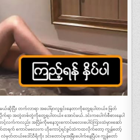
်မယ်ဆိုပြီး တက်လာရာ အပေါ်မှာလူရှင်းနေတာကိုတွေ့ရပါတယ်။ ဖြတ်
ုက်ရာ အတွဲတစ်တွဲကိုတွေ့ရပါတယ်။ အောင်မယ်..ဒင်းကပေါက်စီစားနေပါ
ောင့်လက်ကလည်း အငြိမ်ကိုမနေဘူးကောင်မလေးပေါင်ကြားထဲမှာ။ဆော်
တ်တရက် ကောင်မလေးက ဟိုကောင့်ရင်ခွင်ထဲကထလိုက်တော့ ကျွန်တော့်
ှတ်တယ်။ဒေါ်သီရိကိုး ဒင်းတောင်မှအမြီးပေါက်နေပြီပဲ။ ကျွန်တော်