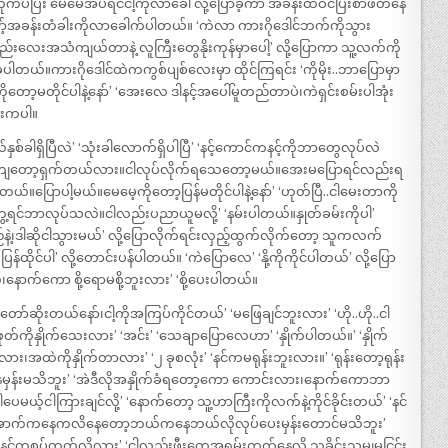
ိုကပ်ပြီး မေမေအိပ်ရင်ငါ့ကိုလာခေါ် လို့ပြောခဲ့ကာ အခန်းထဲဝင်ပြီးစာဖတ်နေ
်အခန်းတံခါးကိုလာခေါက်ပါတယ်။ ‘ကဲလာ ကားဂိုဒေါင်ဘက်ကိုသွား
နည်းနည်းလေးအသံကျယ်တာနဲ့ လူကြီးတွေနိုးကုန်မှာပေါ့’ လို့ပြောကာ သူ့လက်ကို
ါတယ်။ကားဂိုဒေါင်ထဲကကွစ်ပျစ်လေးမှာ ထိုင်ကြရင်း ‘ကိုမိုး..ဘာပြောမှာ
့ကိုတော့မတိုင်ပါနဲ့နော်’ ‘အေးလေ ဒါနင့်အပေါ်မူတည်တာပဲ၊ကဲရှင်းစမ်းပါအုံး
ဇူးကပါ။
ှစ်ခါရှိပြီလဲ’ ‘သုံးခါလောက်ရှိပါပြီ’ ‘နင့်ကောင်ကနင့်ကိုဘာတွေလုပ်လဲ
ာ်ဒါကျတော့ရှက်တယ်လား။ငါလုပ်လိုက်ရသေတော့မယ်။အေးမပြောရင်လည်းရ
်။ပြောပါ့မယ်။မေမေ့ကိုတော့ပြန်မတိုင်ပါနဲ့နော်’ ‘ဟုတ်ပြီ..ငါမေးတာကို
တွေ့ရင်ဘာလုပ်သလဲ။ငါလည်းပညာယူမလို့’ ‘နမ်းပါတယ်။နှုတ်ခမ်းကိုပါ’
နဲ့၊ဒါဆိုငါသွားမယ်’ လို့ပြောလိုက်ရင်းလှည့်ထွက်လိုက်တော့ သူကလက်
်ထိုင်ပါ’ လို့တောင်းပန်ပါတယ်။ ‘ကဲပြောလေ’ ‘နို့ကိုကိုင်ပါတယ်’ လို့ပြော
၊နောက်ကော စို့ရောမစို့ဘူးလား’ ‘စို့ပေးပါတယ်။
်ဆိုးတယ်နော်၊ငါ့ကိုအကြပ်ကိုင်တယ်’ ‘မဖြေချင်ဘူးလား’ ‘ဟို..ဟို..ငါ
်ကိုနှိုက်သေးလား’ ‘အင်း’ ‘သေချာပြောလေဟာ’ ‘နှိုက်ပါတယ်။’ ‘နှိုက်
ဲကိုနှိုက်တာလား’ ‘၂ ခုစလုံး’ ‘နင်ကမရုန်းဘူးလား။’ ‘ရုန်းတော့ရုန်း
်းမသိဘူး’ ‘အဲဒီလိုအနှိုက်ခံရတော့ကော ကောင်းလား၊နောက်ကောဘာ
ယ့်ငါကြားချင်လို့’ ‘နောက်တော့ သူ့ဟာကြီးကိုလက်နဲ့ကိုင်ခိုင်းတယ်’ ‘နင်
်အောက်ကနေကလိနေတော့ဘယ်ကနေဘယ်လိုလုပ်ပေးမှန်းတောင်မသိဘူး’
’ ‘နင်ကစုပ်တတ်လို့လား’ ‘ငါလည်းဖီးတွေအရမ်းတက်နေလို့ သူခိုင်းသမျှမငြင်း