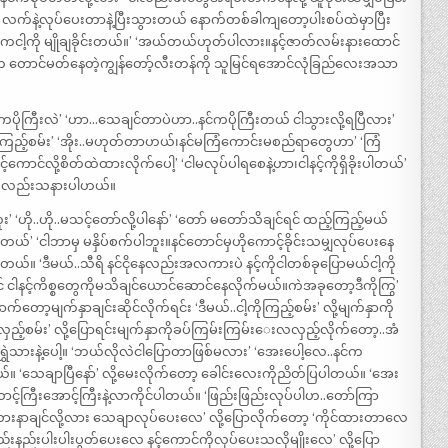
ာ့ လက်နဲ့လုပ်ပေးတာနဲ့ပြီးသွားတယ် နောက်တစ်ခါကျတော့ပါးစပ်ထဲမှာပြီး
ူကငါ့ကို မျိုချခိုင်းတယ်။’ ‘အယ်တယ်ဟုတ်ပါလား။နင့်ဇာတ်လမ်းနားထောင်
ောက တောင်မတ်နေတဲ့ကျွန်တော့်လီးတန်ကို သူမြင်ရအောင်လုံခြည်လေးအသာ
ယ်သူကပိုကြီးလဲ’ ‘ဟာ…သေချင်တာပဲဟာ..နင်ကပိုကြီးတယ် ငါသွားလို့ရပြီလား’
င်ကြည့်စမ်း’ ‘အိုး..မဟုတ်တာဟယ်၊နင်မကြံကောင်းမစည်ရာတွေဟာ’ ‘ကြံ
ောင်လို့စိတ်ထဲထားလိုက်ပေါ့’ ‘ငါမလုပ်ပါရစေနဲ့ဟာ၊ငါနင့်ကိုရှိခိုးပါတယ်’
့ကိုလည်းသနားပါဟယ်။
’ ‘ဟို..ဟို..မသင့်တော်လို့ပါနော်’ ‘တော် မတော်သိချင်ရင် ထည့်ကြည့်မယ်
့်တယ်’ ‘ငါဘာမှ မနှိပ်စက်ပါဘူး။နင်တောင်မှဟိုကောင့်ခိုင်းသမျှလုပ်ပေးနေ
ုက်ပါတယ်။ ‘ဒီမယ်..သီရိ နင်ငိုနေလည်းအလကားပဲ နင့်ကိုငါတစ်ခုပြောမယ်ငါ့ကို
င် ငါနင့်ကိစ္စတွေကိုမသိချင်ယောင်ဆောင်နေလိုက်မယ်။ကဲအခုတော့ဒီကိုကြွ’
တော့မျက်နှာချင်းဆိုင်လိုက်ရင်း ‘ဒီမယ်..ငါ့ကိုကြည့်စမ်း’ လို့မျက်နှာကို
လှည့်စမ်း’ လို့ပြောရင်းမျက်နှာကိုခပ်ကြမ်းကြမ်းေးလလှည့်လိုက်တော့..အံ
ှဲသားနဲ့ပေါ့။ ‘ဘယ်လိုလဲငါပြောတာဖြစ်မလား’ ‘အေးပေါ့လေ..နင်က
်။ ‘သေချာပြီနော်’ လို့မေးလိုက်တော့ ခေါင်းလေးကိုညိတ်ပြပါတယ်။ ‘အေး
ဆောင့်ကြီးအောင့်ကြီးနဲ့လာကိုင်ပါတယ်။ ‘ဖြည်းဖြည်းလုပ်ပါဟ..တော်ကြာ
းနာချင်လို့လား သေချာလုပ်ပေးလေ’ လို့ပြောလိုက်တော့ ‘ကိုင်ထားတာလေ
်းနည်းပါးပါးပွတ်ပေးလေ နင့်ကောင်ကိုလုပ်ပေးသလိုမျိုးလေ’ လို့ပြော