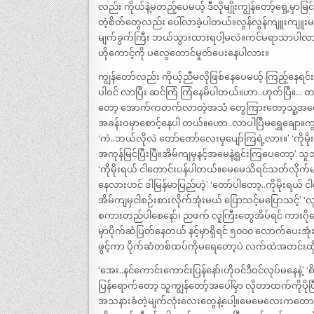
လည်း ကိုယ်နဲ့မတည့်ပေမယ့် ဒီလိုမျိုးကျွန်တော့်ရှေ့
တဲ့စိတ်တွေလည်း ပေါ်လာခဲ့ပါတယ်။လွန်လွန်ကျူးကျူးမဖ
မျက်ခွက်ကြီး ဘယ်သွားထားရပါ့မလဲ။ကင်မရာသာပါလာခဲ့
ဟိုကောင့်ကို ပလွေတောင်မှုတ်ပေးနေပါလား။
ကျွန်တော်လည်း ကိုယ့်ညီမလိုဖြစ်နေပေမယ့် ကြည့်
ပါဝင် လာပြီး ဆင်ကြံ ကြံနေမိပါတယ်။ဟာ..ဟုတ်ပြီ။
တော့ အောက်ကတက်လာတဲ့အသံ တွေကြားတော့သူ့အကောင်
အခန်းဝမှာစောင့်နေပါ တယ်။ဟော..လာပါပြီမရွှေချော။က
‘ကဲ..ဘယ်လိုလဲ တော်တော်လေးမှပျော်ကြရဲ့လား။’ ‘ကိုမ
အကုန်မြင်ပြီးပြီ။အိမ်ကျမှနင့်အမေနဲ့ရှင်းကြပေတော့’ သူ
‘ကိုမိုးရယ် ငါတောင်းပန်ပါတယ်။မေမေသိရင်သတ်လိုက်မယ်။ပ
နေလားဟင် ဒါမြန်မာပြည်ဟဲ့’ ‘တော်ပါတော့..ကိုမိုးရယ် ငါ
အိမ်ကျမှငါစဉ်းစားလိုက်အုံးမယ် ပြောသင့်မပြောသင့်’ ‘
စကားတည်ပါစေနော်၊ ညဖက် လူကြီးတွေအိပ်ရင် ကားဂိုဒေါင်ဘက
မှာပိုက်ဆံပြတ်နေတယ် နင့်မှာရှိရင် ၅၀၀၀ လောက်ပေးအုံ
ဖွင့်ကာ ပိုက်ဆံတစ်ထပ်ကိုမရေတော့ပဲ လက်ထဲအတင်းထ
‘အေး..နင်ကောင်းကောင်းပြန်နော်၊ဟိုဝင်ဒီဝင်လုပ်မနေနဲ
ပြန်ရောက်တော့ သူကျွန်တော့်အပေါ်မှာ လိုတာထက်ကိုပို
အသနားခံတဲ့မျက်လုံးလေးတွေနဲ့ပေါ့။မေမေလေးကတောင် 