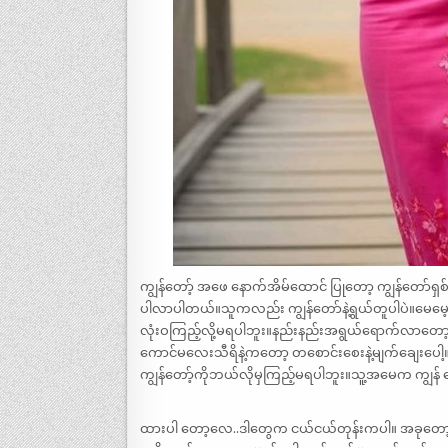
ကျွန်တော့် အဖေ နောက်အိမ်ထောင် ပြုတော့ ကျွန်တော်ရ
ပါလာပါတယ်။သူကလည်း ကျွန်တော်နဲ့ရွယ်တူပါပဲ။မေမေ့နေ
လုံးဝကြည့်လို့မရပါဘူး။နည်းနည်းအရွယ်ရောက်လာတော
ကောင်မလေးသီရိနဲ့ကတော့ တစောင်းစေးနဲ့မျက်ချေးပေါ့။
ကျွန်တော့်ကိုဘယ်လိုမှကြည့်မရပါဘူး။သူ့အမေက ကျွန်
ထားပါ တော့လေ..ဒါတွေက ငယ်ငယ်တုန်းကပါ။ အခုတော့