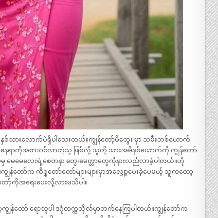
ှစ်နှစ်သားလောက်ပဲရှိပါသေးတယ်။ကျွန်တော့်မိထွေး မှာ သမီးတစ်ယောက်
ရာကိုအစားဝင်လာတဲ့သူ ဖြစ်လို့ သူတို့ သားအမိနှစ်ယောက်ကို ကျွန်တော်
့မှ မေမေလေးရဲ့စေတနာ တွေ၊မေတ္တာတွေကိုနားလည်လာခဲ့ပါတယ်။ဟို
ကျွန်တော်က ကိစ္စတော်တော်များများမှာအလျှော့ပေးခဲ့ပေမယ့် သူကတော့
 တော့်ကိုအရေးပေးလို့လားမသိပါ။
ကျွန်တော် ရောသူပါ ဒဂုံတက္ကသိုလ်မှာတက်နေကြပါတယ်။ကျွန်တော်က