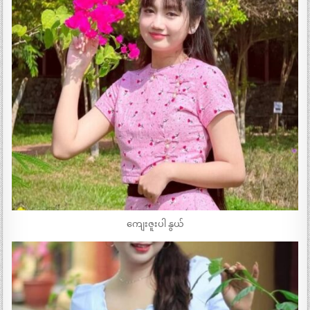
ကျေးဇူးပါ နွယ်