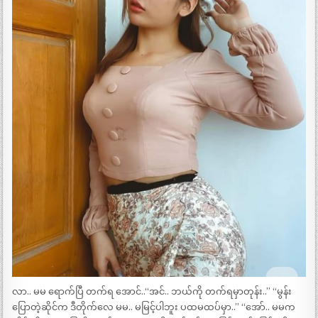
လာ.. မမ ရောက်ပြီ တက်ရ အောင်..“အင်.. ဘယ်ကို တက်ရမှာတုန်း..” “မွန်း
ပြောတဲ့ဆိုင်က ဒီတိုက်လေ မမ.. မမြင့်ပါဘူး ပထမထပ်မှာ..” “အော်.. မမက