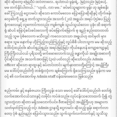
ဆိုင် ဆိုတော့ မြေညီပဲ ထင်တာလေ.. ရပါတယ် မွန်းရဲ့.. မြင့်လည်း မြင့်ပေါ့..
မမ တက်နိုင်ပါတယ်..” “ဟုတ်.. လာ မမ..” ခင်မင်သူများက မွန်း ဟု ချစ်စနိုး
ခေါ်ကြသည့် ငွေလမင်း ဆိုသော ကောင်မလေး၊ ပြောပြောဆိုဆိုနှင့် တိုက်ခန်း
လှေခါးကို ရှေ့မှ တက်သွားသည်။ အသက် (၂၀) အရွယ်၊ အရပ် (၅)ပေ ပြည့်
ရုံကလေးနှင့် လူကောင်ကလည်း ကျစ်ကျစ် သွယ်သွယ်လေး၊ ပုခုံး ထိ ရောက်
ရုံ ဆံပင် ဖြောင့်စင်းစင်းလေးကို ခပ်မြောက်မြောက် စု ချည် စည်းထားတတ်
သည့် သူမ ပုံစံလေးက မသိလျှင် ကလေးသာသာ အရွယ်ဟု ထင်မှတ် မှား
စရာ။ သူမ နောက်မှ ဟိုကြည့်သည်ကြည့်နှင့် လှုပ်စိစိ ပါလာသူက မမ ဆိုသည့်
ဒေါ်ဝင့်ထည်ဝါ။ ဆံပင်ရှည်ရှည်၊ အရပ်မြင့်မြင့်၊ ကိုယ်နေဟန် ကျော့ကျော့နှင့်
ကြီးကြီးငယ်ငယ် ပုရိသတို့ မက်မောလောက်သည့် ခန္ဓာကိုယ် အချိုးအစားကို
ပိုင်ဆိုင်သည်။ အသက်အားဖြင့် (၃၀) ပတ်လည် ဆိုသော်လည်း Admin
officer ဆိုသော ရာထူးနှင့် ခပ်တင်းတင်း မျက်နှာထားတို့ကြောင့် အပျိုကြီး
မမ ဒေါ်ဝင့်ထည်ဝါကို တစ်ရုံးလုံးက ချစ်ကြောက် ရိုသေကြသည်။ မွန်းက မမ
ဝင့် ၏ လက်အောက်မှ Admin staff ဝန်ထမ်းမလေး ဖြစ်သည်။
စည်းကမ်း နှင့် စနစ်ဇယား ကြီးလွန်း သော မမဝင့် ခေါ် ဒေါ်ဝင့်ထည်ဝါ၊ တော်ရုံ
လက်အောက်ငယ်သားနှင့် လမိုင်း ကပ်ခဲသည်။ လုပ်ငန်းသဘောထက် ပို၍ တွဲ
သွားတွဲလာ ဆိုတာ မရှိသလောက်ပင်။ ဇီဇာကြောင် အပျိုကြီးဟု အများက
သတ်မှတ်ကြသည့် ဝင့်၊ Admin ဌာနသို့ ငွေလမင်း ဆိုသည့် မွန်း ရောက်လာ
တော့ ပုံစံ နည်းနည်း ပြောင်းသွားသည်။ သွက်သွက်လက်လက်နှင့် သူသိသူ