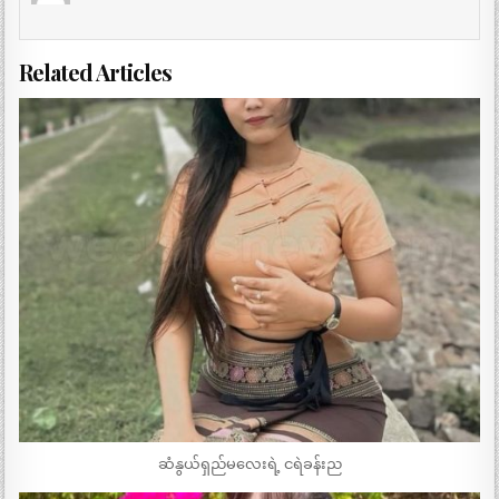
Related Articles
ဆံနွယ်ရှည်မလေးရဲ့ ငရဲခန်းည