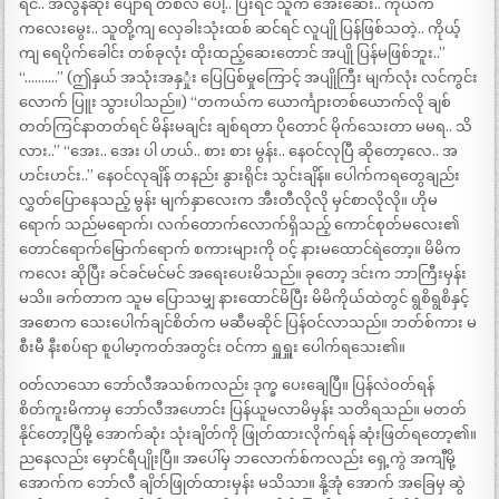
ရင်.. အလွန်ဆုံး ပျော်ရ တစ်လ ပေါ့.. ပြီးရင် သူက အေးဆေး.. ကိုယ်က
ကလေးမွေး.. သူတို့ကျ လှေခါးသုံးထစ် ဆင်ရင် လူပျို ပြန်ဖြစ်သတဲ့.. ကိုယ့်
ကျ ရေပိုက်ခေါင်း တစ်ခုလုံး ထိုးထည့်ဆေးတောင် အပျို ပြန်မဖြစ်ဘူး..”
“……….” (ဤနှယ် အသုံးအနှှုံး ပြေပြစ်မှုကြောင့် အပျိုကြီး မျက်လုံး လင်ကွင်း
လောက် ပြူး သွားပါသည်။) “တကယ်က ယောင်္ကျားတစ်ယောက်လို ချစ်
တတ်ကြင်နာတတ်ရင် မိန်းမချင်း ချစ်ရတာ ပိုတောင် မိုက်သေးတာ မမရ.. သိ
လား..” “အေး.. အေး ပါ ဟယ်.. စား စား မွန်း.. နေဝင်လုပြီ ဆိုတော့လေ.. အ
ဟင်းဟင်း..” နေဝင်လုချိန် တနည်း နွားရိုင်း သွင်းချိန်။ ပေါက်ကရတွေချည်း
လွှတ်ပြောနေသည့် မွန်း မျက်နှာလေးက အီးတီလိုလို မှင်စာလိုလို။ ဟိုမ
ရောက် သည်မရောက်၊ လက်တောက်လောက်ရှိသည့် ကောင်စုတ်မလေး၏
တောင်ရောက်မြောက်ရောက် စကားများကို ဝင့် နားမထောင်ရဲတော့။ မိမိက
ကလေး ဆိုပြီး ခင်ခင်မင်မင် အရေးပေးမိသည်။ ခုတော့ ဒင်းက ဘာကြီးမှန်း
မသိ။ ခက်တာက သူမ ပြောသမျှ နားထောင်မိပြီး မိမိကိုယ်ထဲတွင် ရွစိရွစိနှင့်
အစောက သေးပေါက်ချင်စိတ်က မဆီမဆိုင် ပြန်ဝင်လာသည်။ ဘတ်စ်ကား မ
စီးမီ နီးစပ်ရာ စူပါမာ့ကတ်အတွင်း ဝင်ကာ ရှူရှူး ပေါက်ရသေး၏။
၀တ်လာသော ဘော်လီအသစ်ကလည်း ဒုက္ခ ပေးချေပြီ။ ပြန်လဲဝတ်ရန်
စိတ်ကူးမိကာမှ ဘော်လီအဟောင်း ပြန်ယူမလာမိမှန်း သတိရသည်။ မတတ်
နိုင်တော့ပြီမို့ အောက်ဆုံး သုံးချိတ်ကို ဖြုတ်ထားလိုက်ရန် ဆုံးဖြတ်ရတော့၏။
ညနေလည်း မှောင်ရီပျိုးပြီ။ အပေါ်မှ ဘလောက်စ်ကလည်း ရှေ့ကွဲ အကျီမို့
အောက်က ဘော်လီ ချိတ်ဖြုတ်ထားမှန်း မသိသာ။ နို့အုံ အောက် အခြေမှ ဆွဲ