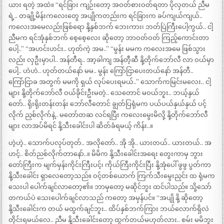
ယား ရတဲ့ အထဲ။ “ရင်ခြား ကျဉ်းတော့ အဝတ်စားဝတ်ရတာ ပိုလှတယ် ညီမ
ရဲ့.. တချို့မိန်းကလေးတွေ အပျိုကတည်းက ရင်ခြားက ခပ်ကျယ်ကျယ်..
ကလေးအမေလည်းဖြစ်ရော နို့နှစ်ဘက် ဘေးကား၊ ဘတ်ပြဲကြီးပေါ့ကွယ်.. ငါ့
ညီမက ရင်အုံနှစ်ဘက် စေ့စေ့လေး ဆိုတော့ ဘာဝတ်ဝတ် ကြည့်ကောင်းတာ
ပေါ့..” “အဟင်းဟင်း.. ဟုတ်ကဲ့ အမ..” “မွန်း မမက ကလေးအမေ ဖြစ်သွား
လည်း လှဦးမှာပါ.. အန်တီရ.. အာ့ခါကျ အန်တီ့ဆီ နို့တိုက်ဘော်လီ လာ ဝယ်မှာ
ပေါ့.. ဟဲဟဲ.. ဟုတ်တယ်နော် မမ.. မွန်း ကြော်ငြာပေးတယ်နော် အန်တီ..
ကြော်ငြာခ အတွက် မမကို ရှယ် လုပ်ပေးရမယ်..” သောက်ကမြင်းမလေး.. ငါ့
များ နို့တိုက်ဘော်လီ ဝယ်ခိုင်းဦးမတဲ့.. သေတောင် မဝယ်ဘူး.. ဘယ့်နှယ်
တော်.. ရိုးရိုးတန်းတန်း ဘော်လီတောင် ချွတ်ပြရုံမက ပယ်ပယ်နှယ်နှယ် ပင့်
လိုက် ညှစ်လိုက်နဲ့.. မတော်တဆ လင်ရပြီး ကလေးမွေးမိလို့ နို့တိုက်ဘော်လီ
များ လာအပ်မိရင် နို့သီးခေါင်းပါ ဆိတ်ခံရမယ့် ကိန်း..။
ဟဲ့ဟဲ့.. သောက်ပလုပ်တုတ်.. အလိုတော်.. အို အို.. ယားတယ်.. ယားတယ်.. အ
ဟင့်.. စိတ်ညစ်လိုက်တာနော်..။ မိမိက နို့သီးခေါင်းအရေး တွေးကာမှ ဘွား
တော်ကြီးက မျက်မှန်းကိုင်းကြီးပင့်၊ ကိုယ်ကြီးကိုင်းပြီး နို့အုံပေါ် ဖွဖွ ပွတ်ကာ
နို့သီးခေါင်း ရှာလေတော့သည်။ ဝင့်တစ်ယောက် ကြက်သီးမွေးညှင်း ထ ရုံမက
သေးပါ ပေါက်ချင်လာတော့၏။ ဘာမှတော့ မဆိုင်ဘူး ထင်ပါသည်။ သို့သော်
တကယ်ပဲ သေးပေါက်ချင်လာသည် ကတော့ အမှန်ပင်။ “အပျို နို့ ဆိုတော့
နို့သီးခေါင်းက တယ် မထွက်ချင်ဘူး.. ထိပ်နှစ်ဘက်ကြား ဘယ်လောက်ရှိလဲ
တိုင်းရမယ်လေ.. ညီမ နို့သီးခေါင်းတော့ ထွက်တယ်မဟုတ်လား.. စမ်း မမိဘူး