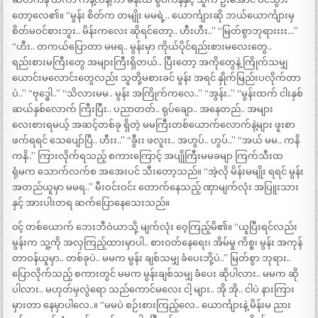
တော့လေ၏။ “မွန်း စိတ်က တမျိုး မမရဲ့.. ယောင်္ကျားဆို ဘယ်ယောင်္ကျားမှ
စိတ်မဝင်စားဘူး.. မိန်းကလေး ဆိုရင်တော့.. ဟီးဟီး..” “မြတ်စွာဘုရားးးး…”
“ဟီး.. တကယ်ပြောတာ မမရ.. မွန်းမှာ ကိုယ်ပိုင်ရည်းစားမလေးတွေ..
ရည်းစားမကြီးတွေ အများကြီးရှိတယ်.. ပြီးတော့ အကိုတွေနဲ့ ကြိုက်သမျှ
ယောင်းမလောင်းတွေလည်း သူတို့မစားခင် မွန်း အရင် နှိုက်မြည်းပလိုက်တာ
ပဲ..” “ဗုဒ္ဓေါ..” “သိလားမမ.. မွန်း အကြိုက်ကလေ..” “အွန်း..” “မွန်းထက် ငါးနှစ်
ဆယ်နှစ်လောက် ကြီးပြီး.. ပညာတတ်.. ရုပ်ချော.. အနေတည်.. အများ
လေးစားရမယ့် အဆင့်တစ်ခု ရှိတဲ့ မမကြီးတစ်ယောက်လောက်နဲ့များ ဖူးစာ
ဖက်ရရင် သေပျော်ပြီ.. ဟီးး..” “ခွီးး ဖလူးး.. အဟွပ်.. ဟွပ်..” “အယ် မမ.. ကနိ
ကနိ..” ကြားလိုက်ရသည့် စကားကြောင့် အပျိုကြီးမမခမျာ ကြက်သီးထ
ရုံမက သောက်လက်စ အအေးပင် သီးတော့သည်။ “အဲ့လို မိန်းမမျိုး ရရင် မွန်း
အတည်ယူမှာ မမရ..” မီးဝင်းဝင်း တောက်နေသည့် ဏှာမျက်လုံး အပြူးသား
နှင့် အားပါးတရ ဆက်ပြောနေသေးသည်။
၀င့် တစ်ယောက် ဘေးဘီဝဲယာသို့ မျက်လုံး ဝေ့ကြည့်မိ၏။ “ယူပြီးရင်လည်း
မွန်းက သူ့ကို အလှကြည့်ထားမှာပါ.. စားဝတ်နေရေး၊ အိမ်မှု ကိစ္စ၊ မွန်း အကုန်
တာဝန်ယူမှာ.. တစ်ခုပဲ.. မမက မွန်း ချစ်သမျှ ခံပေးဘို့ပဲ..” မြတ်စွာ ဘုရား..
ပြောလိုက်သည့် စကားတွင် မမက မွန်းချစ်သမျှ ခံပေး ဆိုပါလား.. မမက ဆို
ပါလား.. မဟုတ်မှလွဲရော သည်ကောင်မလေး ငါ့ များ.. အို အို.. ငါပဲ နားကြား
မှားတာ နေမှာပါလေ..။ “မမပဲ စဉ်းစားကြည့်လေ.. ယောင်္ကျားနဲ့ မိန်းမ ညား