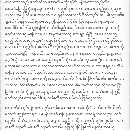
တင်းထားသည့် ဘော်လီက အောက်မှ သုံးချိတ် ဖြုတ်ထားသည့်တိုင်
အဆင်ပြေပြေ ပုံကျ နေသေး၏။ ဘရာစီရာလေး ဝတ်ထားသည်နှင့် တူသွား
သည်။ အပျိုကြီးမမ အသက် ၀ ၀ ရှူနိုင်သွားသလို စိတ်လည်း ပေါ့ပါးသွား၏။
ရှူးပေါက်ရန် ပင်တီချွတ်တော့ ဂွကြားတွင် စိုစိစိ ဖြစ်နေသည်။ ဖုတ်ဖုတ်
အခေါင်းပေါက်မှ ချွဲကျိကျိ ဂျယ်လီရည် အမျှင်တန်းကလေးက ရေဆေးလို့
တော်တော်နှင့် မပြောင်ချင်။ အဖုတ်လေးကို သေချာ ဖြဲပြီး အခေါင်းတည့်
တည့် ထိုးဆေးရတော့၏။ ရေပန်း ပိုက်ကောက်လေးကို ကိုင်ရင်း ဟို မှင်စာမ
လေး ပြောသည့် ပိုက်ခေါင်းကြီး ထိုးထည့် ဆေးတာတောင် ဟူသော စကားကို
သွားသတိရပြီး ကြက်သီး ထ မိသည်။ ရေပန်းမှ ရေအားကလည်း စူးစူးလေး
နှင့် ခံလို့ အတော်ကောင်းသည်။ နောက်ဆုံး အပတ်တွေ အေးပြီး အအေးပတ်
မည့်အရေး တွေးကာ ရပ်လိုက်ရသော်လည်း စိတ်က တယ် အားမရချင်။ အိမ်
အပြန် ဘတ်စ် ပေါ် ရောက်တော့ ညနေ ရုံးဆင်းချိန် ပီပီ ကားက ကြပ်လွန်း
သည်။ ထိုင်စရာ နေရာ ရဘို့ ဝေးစွ၊ မတ်မတ်ပင် အနိုင်နိုင် ရပ်ရ၏။ တော်သေး
သည်က ပိုက်ဆံအိတ် ပါးပါးလေး တစ်ခုသာ မိမိ လက်ထဲတွင် ကိုင်လာရပြီး
ခြင်းတောင်းကို မွန်းက ယူသွားပေးသည်။ ဝင့် အရပ်က အတော်အတန် မြင့်
သော်လည်း ကားခေါင်မိုးမှ တန်းကိုတော့ မမှီတမှီ ဖြစ်နေသည်။
လက်ကိုင် ကွင်းများကလည်း တစ်ခုမှ မအား။ တန်းကိုပဲ လက်မောင်း ပြုတ်
မတတ် ဆွဲခိုထားရ၏။ မြောက်ဒဂုံအပြန် နောက်ဆုံးကား မို့ထင်သည်။ ကြပ်
နေမှန်း သိသိနှင့် တက်လာသူတွေက မနည်း။ ဝင့်လည်း တိုးရင်းခွေ့ရင်း နောက်
နားသို့ ရောက်မှန်းမသိ ရောက်လာ၏။ ခြေကုပ်မြဲမြဲရဘို့ မနည်း အားယူ