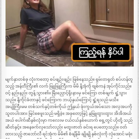
မျက်နှာတစ်ခု လုံးကတော့ စပ်ဖျဉ်းဖျဉ်း ဖြစ်နေသည်။ ရှမ်းတရုတ် စပ်ဟန်တူ
သည့် အန်တီကြီး၏ လက် ဖြူဖြူကြီးက မိမိ နို့အုံကို ဗျစ်ကနဲ အုပ်ကိုင်သည်။
ဝင့် နည်းနည်း တွန့် သွား၏။ မြီးညှောင့်ရိုးနားမှ ဖင်ကြော တစ်ချက် ရှုံ့သွား
သည်။ နို့ကိုင်ခံတာနှင့် ဖင်ကြောက ဘယ့်နှယ်ကြောင့် ရှုံ့ရသည် မသိ။
အပျိုကြီးမမ တစ်သက်နှင့်တစ်ကိုယ် ဤနှယ် ဖုံးကွယ်အပ်သော အလှအပကို
သူတပါးအား မြင်စေဖူးသည် မရှိခဲ့။ အခုတော့ဖြင့် နုဖြူထွားထွား အိအိအယ်
အယ် ပေါက်ဆီနှစ်လုံးမှာ ကလေးမ ငယ်ငယ်နှစ်ယောက် ရှေ့တွင် ဟိုတို့ သည်
ဆိတ်နှင့်။ အနေခက်လှသော်လည်း မထူးဇာတ် ခင်းရ ပေတော့သည်။ ဝတ်
ထားသည့် ဇာဘော်လီ ရင်အုံက မိမိ၏ စံချိန်မိ ချိုချို နှစ်လုံးကို လုံအောင် မဖုံး