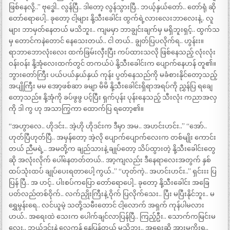
ဖြစ်နေလို့..” ဗုဒ္ဓေါ.. လွန်ပြီ.. ဒါတော့ လွန်သွားပြီ.. ဘယ့်နှယ်တော်.. တော်ရုံ ဆို
တော်ရောပေါ့.. ခုတော့ ငါ့များ နို့သီးခေါင်း ထွက်ရဲ့လားလေးဘာလေးနဲ့.. လူ
များ ဘာမှတ်နေတယ် မသိဘူး.. ကျမမှာ ဘာချွင်းချက်မှ မရှိဘူးရှင့်.. ထွက်သ
မှ တောင်ကနဲတောင် နေသေးတယ်.. ငါ တယ်.. ချွတ်ပြပလိုက်ရ.. ဟွန်းး။
ရာဘာဘောလုံးလေး ထက်ခြမ်းလှီးပြီး ကပ်ထားသလို ဖြစ်နေသည့် လုံးလုံး
ဝန်းဝန်း နို့အုံလေးထက်တွင် တကယ်ပဲ နို့သီးခေါင်းက ပျောက်နေဟန် တူ၏။
ဘွားတော်ကြီး ပယ်ပယ်နှယ်နှယ် ကုန်း ပွတ်နေသည်ကို မခံစားနိုင်တော့သည့်
အပျိုကြီး မမ အော့ဖစ်ဆာ ခမျာ မိမိ နို့သီးခေါင်းရှိရာအရပ်ကို ညွှန်ပြ ရချေ
တော့သည်။ နို့အုံကို ခပ်ဖွဖွ ပင့်ပြီး ရှက်ပုန်း ပုန်းနေသည့် သီးလုံး ကညာအလှ
ကို ဒါ ကွ ဟု အသာကြွကာ ထောက်ပြ ရတော့၏။
“အဟွာလေ.. ဟိုဒင်း.. အဲ့ဟို ဟိုဒင်းက ဒီမှာ အမ.. အဟင်းဟင်း..” “အော်..
ဟုတ်ပြီဟုတ်ပြီ.. အမှန်တော့ အဲ့လို ပျောက်ပျောက်လေးက တစ်မျိုး ကောင်း
တယ် ညီမရဲ့.. အမတို့က ချည်သားနဲ့ ချုပ်တော့ သိပ်ထွားတဲ့ နို့သီးခေါင်းတွေ
ဆို အလုံးလိုက် ပေါ်နေတတ်တယ်.. အာ့ကျလည်း ဒီနေရာလေးအတွက် နှစ်
ထပ်သုံးထပ် ချုပ်ပေးရတာပေါ့ ကွယ်..” “ဟုတ်ကဲ့.. အဟင်းဟင်း..” ရှင်းးး ပြ
ပြန် ပြီ.. အ ဟင့်.. ပါးစပ်ကပြော တော်ရောပေါ့.. ခုတော့ နို့သီးခေါင်း အခြေ
ပတ်လည်တစ်ဝိုက်.. လက်ညှိုးကြီးနဲ့ ဝိုက် ပြလိုက်သေး.. ပြီး မပြီးနိုင်ဘူး.. မ
ရွှေမွန်းရေ.. လင်ယူမဲ့ သတို့သမီးတောင် ငါ့လောက် အရှက် ကုန်ပါမလား
ဟယ်.. အရေးထဲ သေးက ပေါက်ချင်လာပြန်ပြီ.. ကြည့်ဦး.. သောက်ကမြင်းမ
လေး.. ဘယ်ဒင်းနဲ့ လေကန် နေပြန်တယ် မသိဘူး.. အရေးဆို အားမကိုးရ..