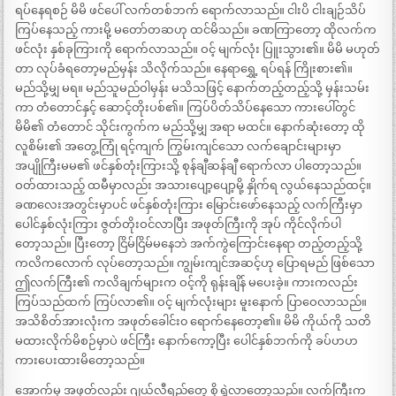
ရပ်နေရစဉ် မိမိ ဖင်ပေါ် လက်တစ်ဘက် ရောက်လာသည်။ ငါးပိ ငါးချဉ်သိပ်
ကြပ်နေသည့် ကားမို့ မတော်တဆဟု ထင်မိသည်။ ခဏကြာတော့ ထိုလက်က
ဖင်လုံး နှစ်ခုကြားကို ရောက်လာသည်။ ဝင့် မျက်လုံး ပြူးသွား၏။ မိမိ မဟုတ်
တာ လုပ်ခံရတော့မည်မှန်း သိလိုက်သည်။ နေရာရွှေ့ ရပ်ရန် ကြိုးစား၏။
မည်သို့မျှ မရ။ မည်သူမည်ဝါမှန်း မသိသဖြင့် နောက်တည့်တည့်သို့ မှန်းသမ်း
ကာ တံတောင်နှင့် ဆောင့်တိုးပစ်၏။ ကြပ်ပိတ်သိပ်နေသော ကားပေါ်တွင်
မိမိ၏ တံတောင် သိုင်းကွက်က မည်သို့မျှ အရာ မထင်။ နောက်ဆုံးတော့ ထို
လူစိမ်း၏ အတွေ့ကြုံ ရင့်ကျက် ကြွမ်းကျင်သော လက်ချောင်းများမှာ
အပျိုကြီးမမ၏ ဖင်နှစ်တုံးကြားသို့ စုန်ချီဆန်ချီ ရောက်လာ ပါတော့သည်။
ဝတ်ထားသည့် ထမီမှာလည်း အသားပျော့ပျော့မို့ နှိုက်ရ လွယ်နေသည်ထင့်။
ခဏလေးအတွင်းမှာပင် ဖင်နှစ်တုံးကြား မြောင်းဖော်နေသည့် လက်ကြီးမှာ
ပေါင်နှစ်လုံးကြား ဇွတ်တိုးဝင်လာပြီး အဖုတ်ကြီးကို အုပ် ကိုင်လိုက်ပါ
တော့သည်။ ပြီးတော့ ငြိမ်ငြိမ်မနေဘဲ အက်ကွဲကြောင်းနေရာ တည့်တည့်သို့
ကလိကလောက် လုပ်တော့သည်။ ကျွမ်းကျင်အဆင့်ဟု ပြောရမည် ဖြစ်သော
ဤလက်ကြီး၏ ကလိချက်များက ဝင့်ကို ရုန်းချိန် မပေးခဲ့။ ကားကလည်း
ကြပ်သည်ထက် ကြပ်လာ၏။ ဝင့် မျက်လုံးများ မူးနောက် ပြာဝေလာသည်။
အသိစိတ်အားလုံးက အဖုတ်ခေါင်း၀ ရောက်နေတော့၏။ မိမိ ကိုယ်ကို သတိ
မထားလိုက်မိစဉ်မှာပဲ ဖင်ကြီး နောက်ကော့ပြီး ပေါင်နှစ်ဘက်ကို ခပ်ဟဟ
ကားပေးထားမိတော့သည်။
အောက်မှ အဖုတ်လည်း ဂျယ်လီရည်တွေ စိုရွှဲလာတော့သည်။ လက်ကြီးက