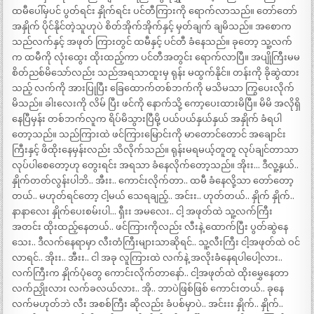
ထမီပေါ်မှပင် ပွတ်ရင်း နှိုက်ရင်း ပင်တီကြားကို ရောက်လာသည်။ တော်တော်
အနှိုက် ပိုင်နိုင်တဲ့သူဟုပဲ စိတ်အိုက်အိုက်နှင့် မှတ်ချက် ချမိသည်။ အစောက
သည်လက်နှင့် အဖုတ် ကြားတွင် ထမီနှင့် ပင်တီ ခံနေသည်။ ခုတော့ သူ့လက်
က ထမီကို လုံးထွေး ထိုးထည့်ကာ ပင်တီအတွင်း ရောက်လာပြီ။ အပျိုကြီးမမ
စိတ်ညစ်မိသော်လည်း သည်အရသာထူးမှ ရုန်း မထွက်နိုင်။ တန်းကို ခိုဆွဲထား
သည့် လက်ကို အားပြုပြီး ခြေထောက်တစ်ဘက်ကို မသိမသာ ကြွပေးလိုက်
မိသည်။ ခါးလေးကို လိမ် ပြီး ဖင်ကို နောက်သို့ ကော့ပေးထားမိပြီ။ မိမိ အလိုရှိ
နေပြီမှန်း တစ်ဘက်လူက ရိပ်မိသွားပြီမို့ ပယ်ပယ်နှယ်နှယ် အနှိုက် ခံရပါ
တော့သည်။ သည်ကြားထဲ ဖင်ကြားမြောင်းကို မာတောင်တောင် အချောင်း
ကြီးနှင့် ဖိထိုးနေမှန်းလည်း သိလိုက်သည်။ ရုန်းမရမယ့်တူတူ လုပ်ချင်တာသာ
လုပ်ပါစေတော့ဟု တွေးရင်း အရသာ ခံနေလိုက်တော့သည်။ အိုးး… ဒီလူ့နှယ်..
နှိုက်တတ်လွန်းပါဘိ.. အီးး.. ကောင်းလိုက်တာ.. ထမီ ခံနေလို့သာ တော်တော့
တယ်.. မဟုတ်ရင်တော့ ငါ့မယ် သေရချည့်.. အင်းး.. ဟုတ်တယ်.. နှိုက် နှိုက်..
နာနာလေး နှိုက်ပေးစမ်းပါ… ရှီးး အမလေး.. ငါ့ အဖုတ်ထဲ သူ့လက်ကြီး
အတင်း ထိုးထည့်နေတယ်.. ဖင်ကြားကိုလည်း လီးနဲ့ ထောက်ပြီး ပွတ်ဆွဲနေ
သေး.. ဒီလက်နေရာမှာ လီးတံကြီးများသာဆိုရင်.. သူ့လီးကြီး ငါ့အဖုတ်ထဲ ဝင်
လာရင်.. အိုးး.. အီးး.. ငါ အခု လူကြားထဲ လက်နဲ့ အလိုးခံနေရပါပေါ့လား..
လက်ကြီးက နှိုက်ပုံတွေ ကောင်းလိုက်တာနော်.. ငါ့အဖုတ်ထဲ ထိုးမွှေနေတာ
လက်ညှိုးလား လက်ခလယ်လား.. အို.. ဘာပဲဖြစ်ဖြစ် ကောင်းတယ်.. ခုနေ
လက်မဟုတ်ဘဲ လီး အစစ်ကြီး ဆိုလည်း ခံပစ်မှာပဲ.. အင်းးး နှိုက်.. နှိုက်..