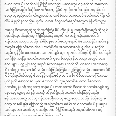
ဖောင်းကားပြီး လက်ဝါးပြင်ကြီးကလည်း မသေးလှ။ ဝင့် စိတ်ထဲ အစောက
လက်ကြီးလည်း ဒီဆိုဒ်လောက်တော့ ရှိပုံပဲဟုစဉ်းစားမိသည်။ အရှည်ချင်း
တော့ တူမည်မထင်။ ဟိုလူ့လက်က ထမီခံထားတာတောင် တော်တော်ကြီး ထိ
ထိမိမိ နှိုက်နိုင်သည်မဟုတ်ပါလား။ ဒီလူ့လက်ချောင်းတွေက နဲနဲ တိုသည်။
အခုနေ ဒီလက်တိုတိုတုတ်တုတ်ကြီး မိမိ ကိုချုပ်၍ အဖုတ်နှိုက်မည် ဆိုလျှင်
မည်သို့နေမည်နည်းဟု ကြံကြံဖန်ဖန် တွေးမိကာ တွန့်ကနဲနေအောင်ပင်
ကြက်သီး ထသွားသည်။ အိမ်ပြန်ရောက်တော့ ရေပင် မသောက်နိုင်။ အိပ်ခန်း
အတွင်း ပြေးဝင်းကာ တံခါး အလုံပိတ်၊ အဝတ်အားလုံး ချွတ်ချ ပစ်လိုက်
သည်။ မှန်ဝိုင်း သေးသေးလေး တစ်ချပ် ယူ၊ ကုတင်ခေါင်းရင် မှီထိုင်၊ ပေါင်နှစ်
ဘက်ဖြဲကားပြီး အဖုတ်ကလေးကို ရှုစားမိသည်။ နီတျာတျာ အတွင်းသား
လေးများ ပတ္တမြားသွေးရောင် စိုလက်နေ၏။ လက်ထိပ်ကလေး အသာတေ့
ပြီး ခပ်ဖွဖွ အရသာ ခံမိသည်။ ခပ်ကြမ်းကြမ်း မွှေ့ကြည့်သည်။ အစောက ပီပီ
ပြင်ပြင်ရလိုက်သည့် ဖီလင်နှင့် တခြားစီမှ တခြားစီ။ မိမိဘာသာ မကြာခဏ
ပွတ်နှိုက် ဆော့ကစား ဖူးပါသော်လည်း သူများလုပ်ပေးတာ ဒီလောက်
ကောင်းမှန်း ဝင့် အခုတော့ သိခဲ့ရပြီ။ လက်တောင် ဒီလောက်ကောင်းလျှင် သူ့
နေရာနှင့် သူ့ပစ္စည်းနှင့် သာဆို ဆိုဖွယ်ရှိမည် မဟုတ်။ ဒါကြောင့်လည်း
မိန်းကလေးတွေ လင်ယူကြတာပေါ့လေ ဟု တွေးမိသွားသည်။ ဒီလိုတွေးမိ
တော့ တစ်ခါ မွန်း ပြောသည့် အကြောင်းက ခေါင်းထဲ ဝင်လာ၏။ မိန်းမများ
လင်ယူရတာ မတန် ဟု ပညာရှိမမက မိန့်ကြားသည် မဟုတ်ပါလား။ ဝင့်
ခေါင်းထဲ လင်းကနဲ တစ်ချက် ဖြစ်သွား၏။