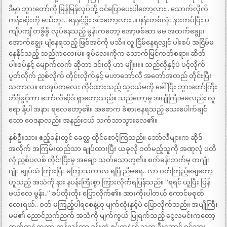
ဒီမှာ ဘွားတော်ကို မြန်မြန်လုပ်ဘို့ ဝင်ပြောပေးပါတော့လား.. သောက်လိုက်
ကန်းဆိုးကို မသိဘူး.. နေနှင့်ဦး ဒင်းတော့လား..။ ဖုန်းတစ်လုံး နားကပ်ပြီး ပ
ကျိပကျိ တခွိခွိ လုပ်နေသည့် မွန်းကတော့ အော့ဖစ်ဆာ မမ အထက်ချွေး၊
အောက်ချွေး ပျံနေရသည့် ဖြစ်အင်ကို မသိ။ လူ ငြိမ်နေရလျှင် ပါးစပ် အငြိမ်မ
နေနိုင်သည့် သည်ကလေးမ။ ရုပ်လေးကိုက သောက်မြင်ကတ်စရာ။ ဆိတ်
ပါးစပ်နှင့် မျောက်လက် ဆိုတာ ဒင်းလို ဟာ မျိုးးး။ သည်လိုနှင့်ပဲ ပင့်လိုက်
ပွတ်လိုက် ညှစ်လိုက် တိုင်းလိုက်နှင့် မဟာဘော်လီ အတော်အတည် တိုင်းပြီး
သကာလ။ စာအုပ်ကလေး ကိုင်ထားသည့် သူငယ်မကို ခေါ်ပြီး ဘွားတော်ကြီး
ဘီဒိုဖွင့်ကာ ဘော်လီဆိုဒ် ရှာတော့သည်။ သည်တော့မှ အပျိုကြီးမမလည်း လူ
ရော နို့ပါ အနား ရလေတော့၏။ အစောက ခံစားနေရသည့် သေးပေါက်ချင်
သော ဝေဒနာလည်း အနည်းငယ် သက်သာသွားလေ၏။
နှစ်ဦးသား ဧည့်ခန်းတွင် ခေတ္တ ထိုင်စောင့်ကြသည်။ ဘော်လီများက ဆိုဒ်
အလိုက် အကြမ်းထည်သာ ချုပ်ထားပြီး ယခုလို ဝတ်မည့်သူကို အဏုလုံ ပတိ
လုံ ညှစ်ပလစ် တိုင်းပြီးမှ အချော သတ်သောဟူ၏။ စက်ခန်းဘက်မှ တဂျုံး
ဂျုံး ချုပ်သံ ကြားပြီး မကြာသကာလ ရပြီ ညီမရေ.. လာ ဝတ်ကြည့်ချေတော့
ဟူသည့် အသံကို နား နပန်းကြီးစွာ ကြားလိုက်ရပြန်သည်။ “ရရင် ယူပြီး ပြန်
မယ်လေ မွန်း..” ခပ်တိုးတိုး ပြောလိုက်၏။ အားကိုးပါတယ် ကောင်မစုတ်
လေးရယ်.. ဝတ် မကြည့်ပါရစေနဲ့ဟု မျက်လုံးနှင့်ပဲ ပြောလိုက်သည်။ အပျိုကြီး
မမ၏ ညောင်ညက်ညက် အသံကို မျက်ကွယ် ပြုရက်သည့် ငွေလမင်းကတော့
ဆတ်ကနဲ ထကာ ကန့်လန့်ကာ ခန်းထဲ စွပ်ကနဲနှင့် သူက ဦးအောင် ဝင်သွား