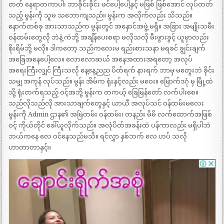
တတ် နေရာတကာပါ၊ ဘာခိုင်းခိုင်း ဖင်ပေါ့ပေါ့နှင့် မဖြစ် ဖြစ်အောင် လုပ်တတ်
သည့် မွန်းကို သူမ သဘောကျသည်။ မွန်းက အလိုက်လည်း သိသည်။
နောက်တစ်ခု အားသာသည်က မွန်းတွင် အနှောင်အဖွဲ့ မရှိ။ အခြား အမျိုးသမီး
ဝန်ထမ်းတွေလို ဘဲနဲ့ ကဲဘို့ အချိန်ပေးစရာ မလိုသလို မီးဖွားခွင့် ယူမှာလည်း
စိုးရိမ်ဘို့ မလို။ ဒါကတော့ သည်ကလေးမ ရည်းစားသနာ မရခင် ချွင်းချက်
အခြေအနေပေါ့လေ။ လောလောဆယ် အနေအထားအရတော့ အလုပ်
အရေးကြီးလျှင် ကြီးသလို နေ့နေ့ညည ပိတ်ရက် နားရက် ဘာမှ မတွေးဘဲ ခိုင်း
သမျှ အကုန် လုပ်သည်။ မွန်း အိမ်က ရုံးနှင့်လည်း မဝေး။ မြောက်ဒဂုံ မှ မြို့ထဲ
သို့ ရုံးတက်ရသည့် ဝင့်အဘို့ မွန်းက တကယ့် ခြေမြန်တော် လက်ပါးစေ။
သည်လိုသည်လို အားသာချက်တွေနှင့် ယာယီ အလုပ်သင် ဝန်ထမ်းမလေး
မွန်းကို Admin ဌာန၏ အမြဲတမ်း ဝန်ထမ်း၊ တနည်း မိမိ လက်ထောက်အဖြစ်
ဝင့် ကိုယ်တိုင် ခေါ်ယူလိုက်သည်။ အလုံပိတ်အခန်းထဲ ပန်ကာလည်း မရှိပါဘဲ
ဘယ်ကနေ လေ ဝင်နေသည်မသိ။ ရင်လွှာ နှစ်ဘက် လေ ဟပ် သလို
ဟာတာတာနှင့်။