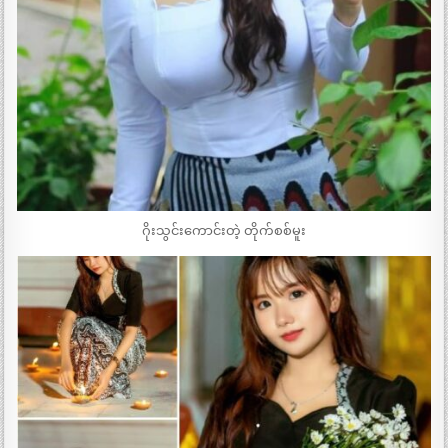
ဂိုးသွင်းကောင်းတဲ့ တိုက်စစ်မူး