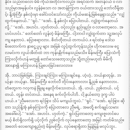
နိုင်။ သည်တလော မိမိ ကိုယ်အတိုင်းကလည်း အရင်ထက် အတန်ငယ် ၀ လာ
သည်မှာအမှန်ပင်။ လွန်ခဲ့သော လ အတန်ကြာက ဝယ်ထားသည့် ဘော်လီမို့ထ
င့်၊ နို့အုံကြီး နှစ်လုံးမှာ ခေါင်းဝင်သော်လည်း ကိုယ်မဆန့် ဖြစ်နေရှာသည်။ “လျှံ
ထွက်နေတယ်..” “ရှင်..” “အော်.. နို့ နှစ်လုံး ပြောပါတယ်.. လျှံထွက်နေတယ်
လို့..” “အော်.. အဟင်း.. ဟုတ်တယ်.. ဝင့်လည်း နည်းနည်း ၀ လာတော့လေ.. အ
ဟင်းဟင်း..” တော်တော် လွန်တဲ့ မိန်းမကြီး.. ငါ့ဘာငါ လျှံထွက်တာ သူ့အလုပ်
ကျ နေတာပဲ.. ပြောစရာလား.. စိတ်တိုတယ် တကယ်ပဲ..။ ရင်ထဲမှ ဒေါသ
မီးတောက်က နှာငွေ့ ပူပူ များ အဖြစ် လွင့်ထွက်ကုန်သည်။ ဟိုကလေးမ ငွေ
လမင်းက လွယ်အိတ်ထဲ ဘာ ကုန်းနှိုက်နေသည်မသိ။ မိန်းမကြီး ပြောသံကို
ကြားလိုက်ဟန် မတူ၍ တော်သေးတော့သည်။ သို့တည်းမဟုတ် မိမိကို
အားနာ၍ မကြားဟန် ပြုပေးခြင်းလေလား။
အို.. ဘာပဲဖြစ်ဖြစ်.. ကြားချင်ကြား မကြားချင်နေ.. ဟဲ့ဟဲ့.. ဘယ်နှာတုန်း.. ဘ
ယ့်နှာ ဘယ့်နှာ.. ဒီမိန်းမကြီး ဘော်လီ တိုင်းနေတာလား နို့ညှစ် နေတာလား..
တံတွေးက ဂလုကနဲ မြိုချ နေလိုက်သေးတယ်.. အို.. ဟယ်.. ညှစ်တယ်.. ပင့်
တယ်.. တွန်း တင်တယ်.. အနေရ ခက်လိုက်ပါဘိ.. ငါ့ နှယ်တော့ ဒုက္ခ ပါပဲ
ဟယ်..။ “ညီမလေးက ရင်ခြား သိပ် မကျယ်ဘူးပဲ..” “ရှင်..” “အော်.. ရင်ခြား ဆို
တာ သည်နို့အုံ နှစ်ခုကြားကို ပြောတာလေ ညီမရဲ့.. အမတို့ စက်ချုပ်သမား
အခေါ်ပေါ့..” “အော်.. အဟင်း.. ဟုတ်ကဲ့..” ရှင်းပြတာတော့ ကျေးဇူးတင်ပေ
မယ့် စိတ်ရှိလက်ရှိ ပင့်လိုက် ညှစ်လိုက် လုပ်နေတာတော့ အမြင် ကတ်မိသည်။
အတော် လေကျောရှည်တဲ့ မိန်းမကြီး.. လုပ်စရာရှိတာ မြန်မြန် မလုပ်ဘူး..