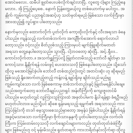
အောင်မလေး.. ထမီပါ ချွတ်ပေးပစ်လိုက်ချင်လာပြီ.. လူတွေ ငါ့များ ကြည့်နေ
မလား.. အို ကြည့်ပေ့စေ.. နောက် ပြန်တွေ့မယ့်လူ တစ်ယောက်မှ မပါဘူး.. အ
နှိုက် ကျွမ်းကျင် ပညာရှင်အဆင့်ဟု သတ်မှတ်ရမည် ဖြစ်သော လက်ကြီးမှာ
အားထည့်၍ လှုပ်ရှား ပါတော့သည်။
နောက်မှလည်း ထောက်လိုက် ပွတ်လိုက် ကော့ထိုးလိုက်နှင့် လီးအရသာ ခံနေ
ပါသည်။ ကျန်သည့် လက်တစ်ဘက်က အကျီဗိုက်အောက် ရောက်လာပါ
တော့သည်။ ဝင့်လည်း စိတ်ညစ်သည့် ကြားမှပင် မျက်ဖြူဆိုက်မတတ်
အရသာ တွေ့နေပါတော့သည်။ သွားပြီ.. ငါ့ဘဝတော့ ဆုံးပြီ.. အင့်..ရှီးးး…
ကောင်းလိုက်တာ..။ အသက်ရှူကြပ်လို့ ဖြုတ်လာမိသည့် ဘော်လီ ချိတ်မှာ သ
ကောင့်သား နို့နှိုက်ရန် လမ်းဖွင့် ပေးထားသလို ဖြစ်နေပါတော့သည်။ သို့သော်
ထိုလူ မအောင်မြင်ခဲ့ပါ။ ဘော်လီ တစ်ထည်လုံးတွင် အတင်းဆုံး ဟု ဆိုရမည်
ဖြစ်သည့် နို့အောက်တည့်တည့် ကန့်လန့် ချုပ်ရိုးမှ ချိတ်သည် မည်မျှ
ကျွမ်းကျင်သော လက် ဖြစ်စေကာမူ တစ်ဘက်တည်းနှင့် ဖြုတ်မရနိုင်ပါချေ။
သည်အတွက်တော့ ဘော်လီချုပ်ပညာရှင် အန်တီကြီးကို ကျေးဇူးတင်မိ
ပါသည်။ မဟုတ်လျှင် လူကြားသူကြားထဲ အဖုတ်ပါမက နို့ပါ ရန်ရှာ ခံရဦးမည်
မဟုတ်ပါလား။ မည်သို့ပင် ဆိုစေ ရုန်းမရသည့် ရမ္မက်၏ အရသာသည် ကား
ကြပ်ခြင်းကို တဒင်္ဂ မေ့သွားစေသည်မှာတော့ အမှန်ပဲ ဖြစ်ပါသည်။ နို့နှိုက်ရန်
အခွင့်မသာသော လက်ကြီးမှာ ဗိုက်သားနုနုကို ပွတ်ပါတော့သည်။ လက်ဝါး
ကြီးက ကြမ်းတမ်းလှသလို လက်ချောင်းများကလည်း တုတ်တုတ်ခဲခဲကြီး
များ ဖြစ်မည်ဟု ဝင့် မှန်းမိသည်။ ရုတ်တရက် ကားဘရိတ်နင်းလိုက်ရာ ထိုလူ