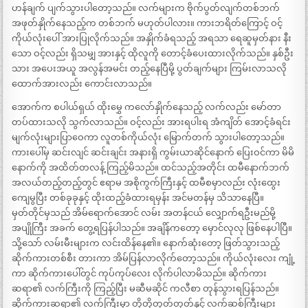
ဟန်ချက် ပျက်သွားပါတော့သည်။ လက်များက ဗိုက်ပွတ်လျက်တစ်ဘက်
အဖုတ်နှိုက်နေသည့်က တစ်ဘက် မဟုတ်ပါလား။ ကားဘရိတ်ကြောင့် ဝင့်
ကိုယ်လုံးပေါ် အားပြုလိုက်သည်။ အနှိုက်ခံရသည့် အရသာ ရေဆူမှတ်နား နီး
သော ဝင့်လည်း ရှိသမျှ အားနှင့် ထိုလူကို တောင့်ခံပေးထားလိုက်သည်။ နှစ်ဦး
သား အပေးအယူ အလွန်အမင်း တည့်နေပြီမို့ ပွတ်ချက်များ ကြမ်းလာသလို
ထောက်အားလည်း ကောင်းလာသည်။
အောက်က စပါယ်ရှယ် ထိုးမွှေ ကလော်နှိုက်နေသည့် လက်လည်း မော်တာ
တပ်ထားသလို သွက်လာသည်။ ဝင့်လည်း အားရပါးရ အံကျိတ် အောင့်ခံရင်း
မျက်လုံးများပြာဝေကာ လူတစ်ကိုယ်လုံး မြောက်တက် သွားပါတော့သည်။
ကားပေါ်မှ ဆင်းလျင် ဆင်းချင်း အနားရှိ ကွမ်းယာဆိုင်နောက် ပြေးဝင်ကာ မိမိ
နောက်ကို အထိတ်တလန့် ကြည့်မိသည်။ ထင်သည့်အတိုင်း ထမီနောက်ဘက်
အလယ်တည့်တည့်တွင် ဧရာမ အစိုကွက်ကြီးနှင့် ထမီစမှာလည်း လုံးထွေး
ကျေမွပြီး တစ်ခုခုနှင့် ထိုးထည့်ခံထားရမှန်း အင်မတန်မှ သိသာနေပြီ။
မှတ်တိုင်မှသည် အိမ်ရောက်အောင် လမ်း အတန်ငယ် လျှောက်ရဦးမည်မို့
အပျိုကြီး အခက် တွေ့ရပြန်ပါသည်။ အချိန်ကတော့ မှောင်လုလု ဖြစ်နေပါပြီ။
သို့သော် လမ်းမီးများက လင်းထိန်နေ၏။ နောက်ဆုံးတော့ ဖြတ်သွားသည့်
ဆိုက်ကားတစ်စီး တားကာ အိမ်ပြန်လာလိုက်တော့သည်။ ကိုယ်လုံးလေး ကျုံ့
ကာ ဆိုက်ကားပေါ်တွင် ကုပ်ကုပ်လေး လိုက်ပါလာမိသည်။ ဆိုက်ကား
ဆရာ၏ လက်ကြီးကို ကြည့်ပြီး မဆီမဆိုင် ကလီစာ တုန်သွားရပြန်သည်။
ဆိုက်ကားဆရာ၏ လက်ကြီးမှာ တိုတိုတုတ်တုတ်နှင့် လက်ဆစ်ကြီးများ