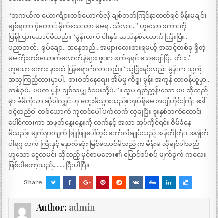
“တကယ်က ယောင်္ကျားတစ်ယောက်လို ချစ်တတ်ကြင်နာတတ်ရင် မိန်းမချင်း
ချစ်ရတာ ပိုတောင် မိုက်သေးတာ မမရ.. သိလား..” ဟူသော စကားကို
ပြန်ကြားယောင်မိသည်။ “မွန်းထက် ငါးနှစ် ဆယ်နှစ်လောက် ကြီးပြီး..
ပညာတတ်.. ရုပ်ချော.. အနေတည်.. အများလေးစားရမယ့် အဆင့်တစ်ခု ရှိတဲ့
မမကြီးတစ်ယောက်လောက်နဲ့များ ဖူးစာ ဖက်ရရင် သေပျော်ပြီ.. ဟီးး..”
ဟူသော စကား နားထဲ ပြန်ရောက်လာသည်။ “ယူပြီးရင်လည်း မွန်းက သူ့ကို
အလှကြည့်ထားမှာပါ.. စားဝတ်နေရေး၊ အိမ်မှု ကိစ္စ၊ မွန်း အကုန် တာဝန်ယူမှာ..
တစ်ခုပဲ.. မမက မွန်း ချစ်သမျှ ခံပေးဘို့ပဲ..”။ သူမ ရည်ညွှန်းသော မမ ဆိုသည်
မှာ မိမိကိုသာ ဆိုပါလျှင် ဟု တွေးမိသွားသည်။ အုပ်ရှိမမ အပျိုဟိုင်းကြီး ဒေါ်
ဝင့်ထည်ဝါ တစ်ယောက် ကုတင်ပေါ် ပက်လက် လှဲချပြီး ဒူးနှစ်ဘက်ထောင်၊
ပေါင်ကားကာ အဖုတ်နွေးနွေးကို လက်နှင့် အသာ အုပ်ကိုင်ရင်း ဇိမ်ခံနေ
မိသည်။ မျက်နှာကျက် ဖြူဖြူပေါ်တွင် ဘော်လီချုပ်သည့် အန်တီကြီး၊ အနှိုက်
ပါရဂူ လက် ကြီးနှင့် နောက်ဆုံး မြင်ယောင်မိသည် က မိန်းမ လိုချင်ပါသည်
ဟူသော ငွေလမင်း ဆိုသည့် မှင်စာမလေး၏ ပြောင်စပ်စပ် မျက်ခွက် ကလေး
ဖြစ်ပါတော့သည်………ပြီးပါပြီ။
Share:
Author:
admin