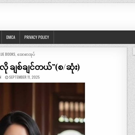
DMCA
PRIVACY POLICY
OSTED
LUE BOOKS
,
အောစာအုပ်
 ချစ်ချင်တယ်”(စ/ဆုံး)
N
SEPTEMBER 11, 2025