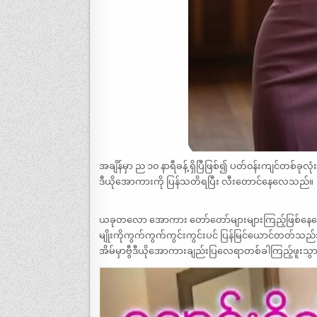
အချိန်မှာ ည ၁၀ နာရီခန့် ရှိပြီဖြစ်၍ ပတ်၀န်းကျင်တစ်ခ
ဒီယိုအောကားကို ပြန်သတိရပြီး လီးတောင်နေလေသည်။
ယခုတလော အောကား တော်တော်များများကြည့်ဖြစ်နေသောသူ့အာရ
မျိုးကိုကွက်ကွက်ကွင်းကွင်းပင် ပြန်မြင်ယောင်တတ်သ
အိမ်မှာဗွီဒီယိုအောကားချည်းပြလေရာတစ်ခါကြည့်ဖူ