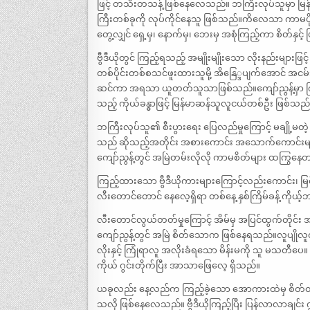
ဖြင့် တသီးတသန့် ဖြစ်နေလေသည်။ ဘကြီးလုပ်သူမှာ မြန်
ကြီးတစ်ခုကို လုပ်ကိုင်နေသူ ဖြစ်သည်။ကိလေသာ ကာမပိုး
တွေ့လျှင် ရှေ့မှ၊ နောက်မှ၊ ဘေးမှ အစုံကြည့်ကာ စိတ်နှ
ဗွီဒီယိုတွင် ကြည့်ရသည့် အမျိုးမျိုးသော လိုးနည်းမျ
တစ်ပိုင်းတစ်စသင်ဖူးထားသူမို့ အိနြေ္ဒပျက်အောင် အငမ်းမ
ဆင်ကာ အရသာ ယူတတ်သူသာဖြစ်သည်။ကျော်ညွန့်မှာ ကြည့်ပျေ
သည့် ကိုယ်ခန္ဓာဖြင့် မြန်မာဆန်သူလူငယ်တစ်ဦး ဖြစ်သည်
ဘကြီးလုပ်သူ၏ စီးပွားရေး ပြေလည်မှုကြောင့် မချို့မတ
သည် ဆိုသည့်အတိုင်း အစားကောင်း အသောက်ကောင်းမျာ
ကျော်ညွန့်တွင် အမြဲတမ်းလိုလို ကာမစိတ်များ ထကြွ
ကြည့်ထားသော ဗွီဒီယိုကားများကြောင့်လည်းကောင်း၊ မ
လီးတောင်တောင် နေလေ့ရှိရာ တစ်နေ့ နှစ်ကြိမ်ခန့် က
လီးတောင်လွယ်တတ်မှုကြောင့် အိမ်မှ အပြင်ထွက်တိုင်း 
ကျော်ညွန့်တွင် အမြဲ စိတ်သောက ဖြစ်နေရသည်။လူပျိုလူလွတ
လိုးနှင့် ကြုံရာလူ အလိုးခံရသော မိန်းမကို သူ မသတီပေ။ ထိ
ကိုယ် ဂွင်းတိုက်ပြီး အာသာဖြေလေ့ ရှိသည်။
ယခုလည်း နေ့လည်က ကြည့်ခဲ့သော အောကားထဲမှ စိတ်
သလို ဖြစ်နေလေသည်။ ဗွီဒီယိုကြည့်ပြီး ပြန်လာလာချင်း ဂ