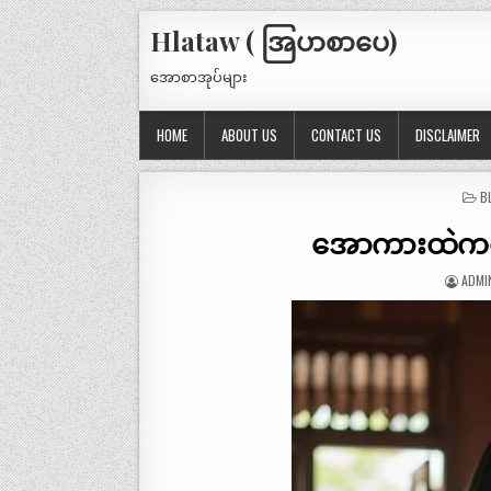
Hlataw ( အြပာစာပေ)
အောစာအုပ်များ
HOME
ABOUT US
CONTACT US
DISCLAIMER
P
B
IN
အောကားထဲကလို
ADMI