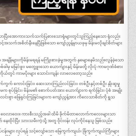
ျားပေါ်လာပြီးအောကားသက်သက်ပြစားသောရုံများတွင်သူကြည့်နေသော ရုံလည်း
င့်အသက်အစိတ်နီးနေပြီဖြစ်သော ကျော်ညွန့်မှာယခုမှ မိန်းမလိုချင်စိတ်များ
အချိန်များကိုမိန်းမရရန် မကြိုးစားခဲ့မှုအတွက် နှမျောနေမိသည်။လွန်ခဲ့သော
စ်ခါမှ မမြင်ဖူး၊ မတွေ့ဖူးသော ယောက်ျားနှင့် မိန်းမတို့ လိုးပုံ ကာမဂုဏ်ခံစား
သူ့ကိုယ်တွင် ကာမပိုးများ သောင်းကျန်း လာလေတော့သည်။
ုက်ကွက် ကောင်းခြင်း၊ ဆေးသားကြည်လင်ခြင်း၊ တစ်ဦးနှင့်တစ်ဦး နှိုးဆွမှု
းမက စုပ်ခြင်း၊ မိန်းမ၏ စောက်ပတ်အား ယောက်ျားက ရက်ခြင်း၊ ပုံစံ အမျိုး
ို ပွင့်လင်းစွာ ဖြေရှင်းကြခြင်းများက ကျော်ညွန့်အား ကိလေသာစိတ်ကို ရွသ
းမဆို ဝေလာဝေး။ ကားစီးသည့်အခါ ထိမိ ခိုက်မိတာလောက်ကလေးများသာ
ိုင်ပြီး သားသမီးကဲ့သို့ အတူ ဝိုင်း၀န်း လုပ်ကိုင်နေသူ ဖြစ်သည်။
်ငန်းများ လုပ်ရန် သင့်လျော်သော မြေကွက်ကျယ်၊ ခြံကွက်ကျယ်ကြီးများ