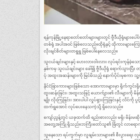
ရန်ကုန်မြို့နေရာတော်တော်များများတွင် ဗွီဒီယိုရုံမ
တစ်ရုံ အပါအ၀င် ဖြစ်လေသည်။ထိုရုံနှင့် ထိုကားများကြော
လိုးချင်စိတ်များတရွရွ ဖြစ်ပေါ်နေလေသည်။
သူငယ်ချင်းများနှင့် ဟေးလားဝါးလား လုပ်ရင်းကုန်ခဲ့သော 
နှစ်ကမှ သူငယ်ချင်းများ ခေါ်၍ ဗွီဒီယိုရုံ ရောက်သွားပြီး တ
ပုံ အထူးအဆန်းများကို မြင်မိသည့် နောက်ပိုင်းမှစကာ 
နိုင်ငံခြားကားများဖြစ်သော အောကားများမှာ ရိုက်ကွင်းရိ
ထူးဆန်းခြင်း၊ အထူးသဖြင့် ယောက်ျား၏ လီးများကို မိန်
မျိုး လိုးကြခြင်း၊ အားပါပါ လှုပ်ရှားကြခြင်းနှင့် လိင်က
ထက်ရွအောင် လုပ်ပေးနေသကဲ့သို့ ရှိလေသည်။
ကျော်ညွန့်တွင် ယခုထက်ထိ ရည်းစားလည်း မရှိ၊ မိန်
အတွေ့အကြုံ ရှိသည်။ဘကြီးတော်သူ၏ ခြံတွင် လာရောက် နေထ
သူနေသော ရပ်ကွက်မှာ လူချမ်းသာများ၏ စီးပွားရေး လုပ