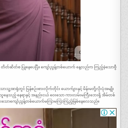
ုလုံး တိတ်ဆိတ်စ ပြုနေပေပြီ။ ကျော်ညွန့်တစ်ယောက် နေ့လည်က ကြည့်ခဲ့သောဗွီ
ုံတွင် ပြန်စဉ်းစားလိုက်တိုင်း ယောက်ျားနှင့် မိန်းမတို့လိုးပုံအမျိုး
ည်သူနေသည့် နေရာနှင့် အနည်းငယ် ဝေးသော ကားလမ်းမကြီးဘေးရှိ အိမ်တစ်
းသွားသောကျော်ညွန့်တစ်ယောက်မကြာမကြာကြည့်ဖြစ်နေလေသည်။