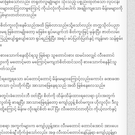
မာဖြစ်သော်လည်း တရုတ်လူမျိုးများ သုံးသည့် ပစ္စည်းထုတ်သော လုပ်ငန်း
များထကြွလာမှုကြောင့် ကိုယ်လုံးကိုယ်ပေါက် အချိုးကျသော မိန်းမများကို
င့် ပြစ်မှားတတ်လာသည်။
ားဖြင့် စိတ်ကူးလိုးနေမိသည်အထိ ဖြစ်လာသည်။သို့သော်လည်း တက္ကသိုလ်ပညာ
ရ ဖြစ်တာမျိုးတော့ မဖြစ်။ ရုပ်မပျက်ဘဲ စိတ်ကူးဖြင့် မှန်းပြီး ဇာတ်လမ်း
ာ်ရှုပျော်သော ရုပ်ရည်ရှိပြီး အရပ် ခပ်ပြတ်ပြတ်နှင့် ကျန်းမာ သန်စွမ်း
။
ဲ့ စားသောက်နေထိုင်ရသူ ဖြစ်ရာ သူတောင်းစား ထမင်း၀လျှင် လီးတောင်
းကို မတောင့်မတ မကြောင့်မကျဘဲစိတ်ထင်သလို စားသောက်နေနိုင်သူ
နေတတ်သည်။
ြင်ရတွေ့ရသော ခပ်တောင့်တောင့် မိန်းမများကြောင့်လည်းကောင်း ခဏခဏ
ိုယ့်ဘာသာ ဂွင်းတိုက်ပြီး အာသာဖြေနေရသည် အထိ ဖြစ်နေလေသည်။
အတွင်းခံဘောင်းဘီ ၀တ်ပြီး စိတ်ကို ထိန်းထိန်းထားရလေရာ ၄င်းအတွက်
်မို့ ဖာချပြီး အာသာဖြေရန်တော့ ကျော်ညွန့် စိတ်မကူး။ ဟိုလူလိုး၊ ဒီလူ
ု့ကြောင့် မိန်းမ လိုးချင်စိတ် ပေါ်ပြီး လီးတောင်လာတိုင်း ကိုယ့်လက်နှင့်
ထစရာ အကွက်များက ကျော်ညွန့်အား လီးမတောင် တောင်အောင် အားပေး
ွင်းတစ်ချီ တိုက်ခဲ့သော်လည်း အခု လီးထပ်တောင်နေပြန်ရာ ကျော်ညွန့်မှာ