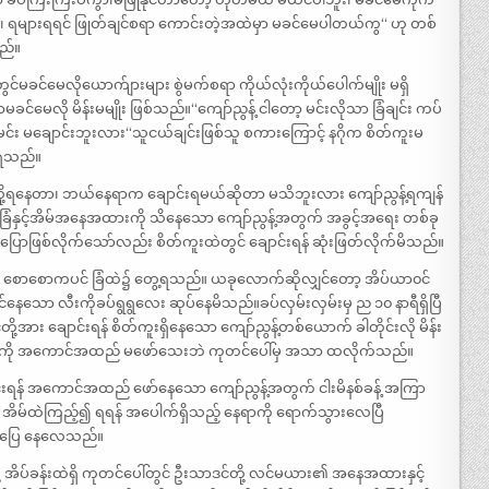
၊ ရများရရင် ဖြုတ်ချင်စရာ ကောင်းတဲ့အထဲမှာ မခင်မေပါတယ်ကွ“ ဟု တစ်
ည်။
ွင်မခင်မေလိုယောက်ျားများ စွဲမက်စရာ ကိုယ်လုံးကိုယ်ပေါက်မျိုး မရှိ
်မေလို မိန်းမမျိုး ဖြစ်သည်။“ကျော်ညွန့် ငါတော့ မင်းလိုသာ ခြံချင်း ကပ်
မင်း မချောင်းဘူးလား“သူငယ်ချင်းဖြစ်သူ စကားကြောင့် နဂိုက စိတ်ကူးမ
လာရသည်။
်လို့ရနေတာ၊ ဘယ်နေရာက ချောင်းရမယ်ဆိုတာ မသိဘူးလား ကျော်ညွန့်ရကျန်
ြံနှင့်အိမ်အနေအထားကို သိနေသော ကျော်ညွန့်အတွက် အခွင့်အရေး တစ်ခု
မပြောဖြစ်လိုက်သော်လည်း စိတ်ကူးထဲတွင် ချောင်းရန် ဆုံးဖြတ်လိုက်မိသည်။
။ စောစောကပင် ခြံထဲ၌ တွေ့ရသည်။ ယခုလောက်ဆိုလျှင်တော့ အိပ်ယာ၀င်
နေသော လီးကိုခပ်ရွရွလေး ဆုပ်နေမိသည်။ခပ်လှမ်းလှမ်းမှ ည ၁၀ နာရီရှိပြီ
့အား ချောင်းရန် စိတ်ကူးရှိနေသော ကျော်ညွန့်တစ်ယောက် ခါတိုင်းလို မိန်း
် အကျင့်ကို အကောင်အထည် မဖော်သေးဘဲ ကုတင်ပေါ်မှ အသာ ထလိုက်သည်။
င်းရန် အကောင်အထည် ဖော်နေသော ကျော်ညွန့်အတွက် ငါးမိနစ်ခန့် အကြာ
ာ အိမ်ထဲကြည့်၍ ရရန် အပေါက်ရှိသည့် နေရာကို ရောက်သွားလေပြီ
အဆင်ပြေ နေလေသည်။
ု့ အိပ်ခန်းထဲရှိ ကုတင်ပေါ်တွင် ဦးသာဒင်တို့ လင်မယား၏ အနေအထားနှင့်