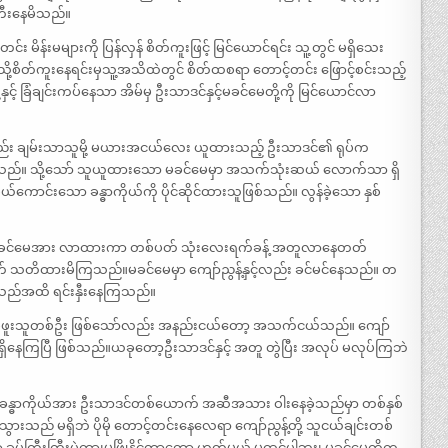
န်တီးနေမိသည်။
မိန်းမများကို ပြန်လှန် စိတ်ကူးဖြင့် မြင်ယောင်ရင်း သူ့တွင် မရှိသေး
ို့စိတ်ကူးနေရင်းမှသူ့အသိထဲတွင် စိတ်ထစရာ တောင့်တင်း ဖြောင့်စင်းသည့်
ှင့် ခြံချင်းကပ်နေသာ အိမ်မှ ဦးသာဒင်နှင့်မခင်မေတို့ကို မြင်ယောင်လာ
်း ချမ်းသာသူမို့ မယားအငယ်လေး ယူထားသည့် ဦးသာဒင်၏ ရုပ်က
 ဖြစ်နေသည်။ သို့သော် သူယူထားသော မခင်မေမှာ အသက်သုံးဆယ် လောက်သာ ရှိ
ားဖွယ်ကောင်းသော ခန္ဓာကိုယ်ကို ပိုင်ဆိုင်ထားသူဖြစ်သည်။ လွန်ခဲ့သော နှစ်
သိအောင်မခင်မေအား လာထားကာ တစ်ပတ် သုံးလေးရက်ခန့် အတူလာနေတတ်
းတစ်သိုက် သတိထားမိကြသည်။မခင်မေမှာ ကျော်ညွန့်နှင့်လည်း ခင်မင်နေသည်။ တ
ကြသည်အထိ ရင်းနှီးနေကြသည်။
ွဲလုပ်ဖူးသူတစ်ဦး ဖြစ်သော်လည်း အနည်းငယ်တော့ အသက်ငယ်သည်။ ကျော်
ှိနေကြပြီ ဖြစ်သည်။ယခုတော့ဦးသာဒင်နှင့် အတူ တွဲပြီး အလုပ် မလုပ်ကြဘဲ
ော ခန္ဓာကိုယ်အား ဦးသာဒင်တစ်ယောက် အဆီအသား ဝါးနေခဲ့သည်မှာ တစ်နှစ်
ျသွားသည် မရှိဘဲ ပိုမို တောင့်တင်းနေလေရာ ကျော်ညွန့်တို့ သူငယ်ချင်းတစ်
ာ ခပ်ကြီးကြီးပဲကွာ၊မဖြိုနိုင်တာတော့ ဟုတ်မယ် မထင်ပါဘူး၊ မခင်မေကိုက