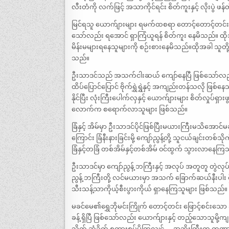
လီးတံကို လက်ဖြင့် အသာကိုင်ရင်း စိတ်ကူးနှင့် လိုးပွဲ ဖ
မြင်ရသူ ယောက်ျားများ ရမက်ထစရာ တောင့်တောင့်တင်းတင်း 
သော်လည်း ရအောင် ရှာကြံယူရန် စိတ်ကူး နေမိသည်။ ထိုသ
မိန်းမများရနေသူများကို စဉ်းစားနေမိသည်။ထိုအခါ သူတို့န
သည်။
ဦးသာဒင်သည် အသက်ငါးဆယ် ကျော်နေပြီ ဖြစ်သော်လည
ထိပ်ပြောင်ပြောင် ဗိုက်ရွှဲရွှဲနှင့် အကျည်းတန်သလို
နိုင်ပြီး လုံးကြီးပေါက်လှနှင့် ယောက်ျားများ စိတ်လှုပ်ရှ
လောက်က စရောက်လာသူများ ဖြစ်သည်။
ခြံနှင့် အိမ်မှာ ဦးသာဒင်ပိုင်ဖြစ်ပြီးမယားကြီးမ
ကြောင်း ခြံနီးနားခြင်းမို့ ကျော်ညွန့်တို့ သူငယ်ချင်
ခြံနှင့်တခြံ တစ်အိမ်နှင့်တစ်အိမ် ၀င်ထွက် သွားလာနေ
ဦးသာဒင်မှာ ကျော်ညွန့် ဘကြီးနှင့် အလုပ် အတူတူ တ
ညွန့် ဘကြီးတို့ လင်မယားမှာ အသက် ခြောက်ဆယ်နီးပါး ရ
သီးသန့်သာကိုယ့်စီးပွားကိုယ် ရှာနေကြသူများ ဖြစ်သည်။
မခင်မေ၏ရွှေဘိုမင်းကြိုက် တောင့်တင်း ဖြောင့်စင်းသ
ခန့် ရှိပြီ ဖြစ်သော်လည်း ယောက်ျားနှင့် တည့်သောသူမို့က
သိုက် ဆုံခိုက် စကားစပ်မိကြလျှင် …..အဘိုးကြီးက တဏှ