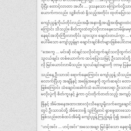
ပိုပြီး တောင့်လာတာ အဟီး …. ဒုသနသော ကြောက်လို့သာ
ယောက်ကလည်း သူ့စိတ်ထဲ ရှိသည့်အတိုင်း ထုတ်ပြောသ
ကျော်ညွန့်ကိုယ်တိုင်လည်းအနီးအနားရှိအပျိုအအိုများထဲတ
ကြောင်း သိသည်။ စိတ်ကူးထဲတွင်လိုလားနေသောမိန်းမမှာမခင
နေရင်အဘိုးကြီးလာတိုင်း သွားသွား ချောင်းတယ်ကွာ …. 
ပေါ်မိသော ကျော်ညွန့်မှာ ချောင်းချင်စိတ်များဖြစ်ပေါ်
“အေးကွ …. မင်းဆို ၀င်ချင်သလို၀င်ထွက်ချင်သလိုထွက
သူငယ်ချင်း တစ်ယောက်က ထပ်ပြောသဖြင့် ဦးသာဒင်တို့ခ
လို မြင်ယောင်လာမိသည်။ သူငယ်ချင်းများကို ဘာမှ ပြန်
သည်နေ့ ဦးသာဒင် ရောက်နေကြောင်း ကျော်ညွန့် သိသည်
လောက်ပြီဟု အချိန်နှင့် အခြေအနေကို တွက်ဆရင်း တောင်
ဖြစ်ကြောင်း သံချောင်းခေါက်သံ ပေါ်လာလေရာ ဦးသာဒင်တို
မလိုးပွဲကို စိတ်ကူးနှင့် နွှဲကာ ဂွင်းတိုက်တတ်သည့
ခြံနှင့် အိမ်အနေအထားအားလုံးသိနေသူမို့လက်တွေ့ချော
တွင် ဦးသာဒင်တို့ အိမ်ဘေးရှိ သူကြိုတင် ရှာဖွေထားသေ
ဖြစ်သည်။တစ်ထပ်အိမ်မို့ ကျော်ညွန့် ကြည့်ရန် ပို၍ 
“ဟင့်အင်း …. ဟင့်အင်း“အသေအချာ မြင်နိုင်သော နေရာမိ