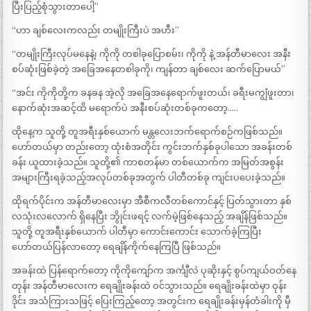
ပြီးပြည့်စုံသွားတာပေါ့”
“ဟာ ချစ်လေးကလည်း တမျိုးကြီးပဲ အဟီး”
“တမျိုးကြီးလုပ်မနေနဲ့၊ ကိုကို တစါခုပြောစမ်း၊ ကိုကို နဲ့ အန်တီမာလေး အနီး
စပ်ဆုံးဖြစ်ခဲ့တဲ့ အခြေအနေတစါခုကို၊ ကျန်တာ ချစ်လေး ဆက်ပြောမယ်”
“အင်း ကိုကိုတို့က ခနခန အဲ့လို အခြေအနေရောက်ဖူးတယ်၊ ခရီးမကျွံဖူးတာ၊
နောက်ဆုံးအဆင့်ထိ မရောက်ပဲ အနီးစပ်ဆုံးတစ်ခုကတော့…..
ထိုနေ့က သူတို့ တူအရီးနှစ်ယောက် မန္တလေးဘက်ရောက်စဉ်ကဖြစ်သည်။
ဟော်တယ်မှာ တည်းတော့ ထုံးစံအတိုင်း ကွင်းဘက်နှစ်ခုပါသော အခန်းတစ်
ခန်း ယူထားခဲ့သည်။ သူတို့၏ ကာစတန်မာ တစ်ယောက်က အမြတ်အစွန်း
အများကြီးရခဲ့သည့်အလုပ်တစ်ခုအတွက် ပါတီတစ်ခု ကျင်းပပေးခဲ့သည်။
ထိုရက်ပိုင်းက အန်တီမာလေးမှာ အီစီကလီတစ်ကောင်နှင့် ပြတ်သွားတာ နှစ်
လသုံးလလောက် ရှိနေပြီး ဘွိုင်းဖရင့် လက်မဲ့ဖြစ်နေသည့် အချိန်ဖြစ်သည်။
သူတို့ တူအရီးနှစ်ယောက် ပါတီမှာ ကောင်းကောင်း သောက်ခဲ့ကြပြီး
ဟော်တယ်ပြန်လာတော့ ရေချိန်ကိုက်နေကြပြီ ဖြစ်သည်။
အခန်းထဲ ပြန်ရောက်တော့ ကိုကိုကျော်က အင်္ကျီလဲ ပုဆိုးနှင့် စွပ်ကျယ်ဝတ်နေ
တုန်း အန်တီမာလေးက ရေချိုးခန်းထဲ ဝင်သွားသည်။ ရေချိုးခန်းထဲမှာ ဝုန်း
ဒိုင်း အသံကြားသဖြင့် ပြေးကြည့်တော့ အတွင်းက ရေချိုးခန်းမှန်တံခါးကို မှီ