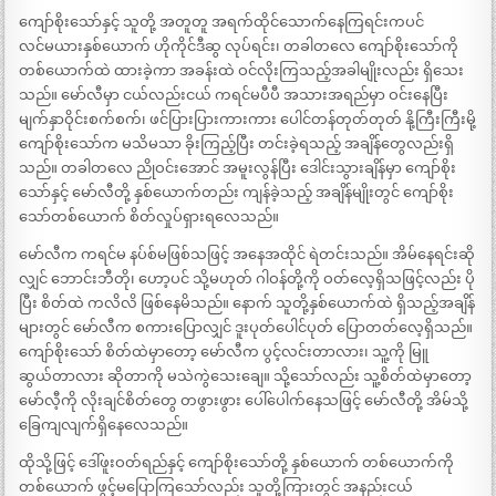
ကျော်စိုးသော်နှင့် သူတို့ အတူတူ အရက်ထိုင်သောက်နေကြရင်းကပင်
လင်မယားနှစ်ယောက် ဟိုကိုင်ဒီဆွ လုပ်ရင်း၊ တခါတလေ ကျော်စိုးသော်ကို
တစ်ယောက်ထဲ ထားခဲ့ကာ အခန်းထဲ ဝင်လိုးကြသည့်အခါမျိုးလည်း ရှိသေး
သည်။ မော်လီမှာ ငယ်လည်းငယ် ကရင်မပီပီ အသားအရည်မှာ ဝင်းနေပြီး
မျက်နှာဝိုင်းစက်စက်၊ ဖင်ပြားပြားကားကား ပေါင်တန်တုတ်တုတ် နို့ကြီးကြီးမို့
ကျော်စိုးသော်က မသိမသာ ခိုးကြည့်ပြီး တင်းခဲ့ရသည့် အချိန်တွေလည်းရှိ
သည်။ တခါတလေ ညိုဝင်းအောင် အမူးလွန်ပြီး ဒေါင်းသွားချိန်မှာ ကျော်စိုး
သော်နှင့် မော်လီတို့ နှစ်ယောက်တည်း ကျန်ခဲ့သည့် အချိန်မျိုးတွင် ကျော်စိုး
သော်တစ်ယောက် စိတ်လှုပ်ရှားရလေသည်။
မော်လီက ကရင်မ နပ်စ်မဖြစ်သဖြင့် အနေအထိုင် ရဲတင်းသည်။ အိမ်နေရင်းဆို
လျှင် ဘောင်းဘီတို၊ ဟော့ပင် သို့မဟုတ် ဂါဝန်တို့ကို ဝတ်လေ့ရှိသဖြင့်လည်း ပို
ပြီး စိတ်ထဲ ကလိလိ ဖြစ်နေမိသည်။ နောက် သူတို့နှစ်ယောက်ထဲ ရှိသည့်အချိန်
များတွင် မော်လီက စကားပြောလျှင် ဒူးပုတ်ပေါင်ပုတ် ပြောတတ်လေ့ရှိသည်။
ကျော်စိုးသော် စိတ်ထဲမှာတော့ မော်လီက ပွင့်လင်းတာလား၊ သူ့ကို မြူ
ဆွယ်တာလား ဆိုတာကို မသဲကွဲသေးချေ။ သို့သော်လည်း သူ့စိတ်ထဲမှာတော့
မော်လီ့ကို လိုးချင်စိတ်တွေ တဖွားဖွား ပေါ်ပေါက်နေသဖြင့် မော်လီတို့ အိမ်သို့
ခြေကျလျက်ရှိနေလေသည်။
ထိုသို့ဖြင့် ဒေါ်ဖူးဝတ်ရည်နှင့် ကျော်စိုးသော်တို့ နှစ်ယောက် တစ်ယောက်ကို
တစ်ယောက် ဖွင့်မပြောကြသော်လည်း သူတို့ကြားတွင် အနည်းငယ်