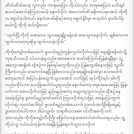
ထိတ်ထိတ်ပေမဲ့ သူလည်း ဘာမှမပြော၊ ကိုယ်လည်း ဘာမှမပြောပဲ မသိချင်
ယောင်ဆောင်ခဲ့ကြတာပေါ့၊ နောက်ပိုင်း အဲလောက်ထိ မနီးကပ်ရအောင် ကိုကို
က ရှောင်ခဲ့ပါတယ်၊ နေက်တခါဆိုရင်တော့ ရှောင်နိုင်မှာ မဟုတ်ပဲ မှားမိလိမ့်
မယ်လို့ ကိုကို ထင်လို့လေ။”
“ဟုတ်ပြီ ကိုကို ခဏလေး သွားရေချိုုးခန်းထဲ ခဏသွားနေလိုက်၊ ချစ်လေးက
ထွက်လာတော့ဆိုမှ ထွက်လာခဲ့လိုက်”
ကိုကိုကျော်တစ်ယောက် ဖူးဝတ်ရည်တွန်းလွတ်လိုက်သဖြင့် ရေချိုးခန်းထဲသို့
ဘုမသိဘမသိ ဝင်လာခဲ့ရသည်။ စောစောက ဇာတ်ကြောင်းပြန်ခဲ့ချိန်မှာ သူ့
အတွေးအာရုံထဲ ထိုစဉ်က ဖြစ်ရပ်တွေကိုလည်း ပြန်တွေးမိနေသဖြင့် သူ့လီး
ကြီးကလည်း မာတောင်နေပြီ ဖြစ်လေသည်။ ရေချိုးခန်းထဲမှာ သေးပေါက်
တော့တောင် အပြင်ပန်းမထွက်သွားအောင် လက်ဖြင့် ဆုပ်ကိုင်ရင်း ခါးကို
လည်းကိုင်းကာ သေခြာပေါက်ယူရသည်။ နောက်တော့ ရေအေးအေးဖြင့် ဖြန်း
ပက်ကာ ဆေးလိုက်သဖြင့် နည်းနည်းတော့ ပျော့ကျသွားသည်။ ထိုစဉ်ခန
အခန်းပြင်မှ ဖူးဝတ်ရည်အော်ခေါ်သံ ကြားလိုက်ရသဖြင့် အခန်းပြင်ထွက်
လိုက်ရာ ကုတင်ပေါ်တွင် ဖူးဝတ်ရည်တစ်ယောက် ညဝတ်အင်္ကျီဖရိုဖရဲနှင့်
ဒူးထောင်ပေါင်ကား အိပ်လျှက်၊ ဘရာဇီယာအမဲ၊ ပင်တီအမဲကို ဝတ်
ထားသည်။ ကိုကိုကျော့်လီးကြီး ဖြောင်းကနဲ မာတောင်တက်လာရသည်။ သူ့
ကိုယ်သူ ငယ်ငယ်တုန်းကအချိန် ပြန်ရောက်သွားသလိုပဲ။