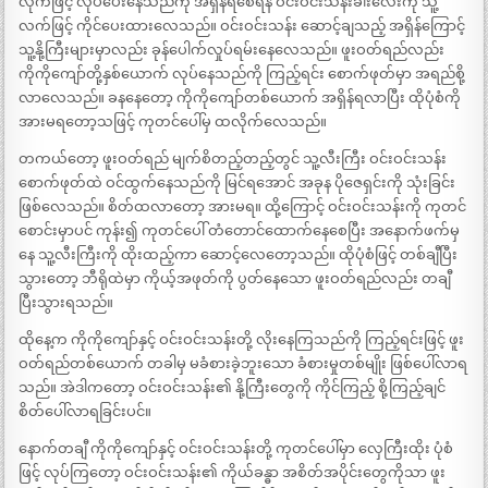
လိုက်ဖြင့် လုပ်ပေးနေသည်ကို အရှိန်ရစေရန် ဝင်းဝင်းသန်းခါးလေးကို သူ့
လက်ဖြင့် ကိုင်ပေးထားလေသည်။ ဝင်းဝင်းသန်း ဆောင့်ချသည့် အရှိန်ကြောင့်
သူ့နို့ကြီးများမှာလည်း ခုန်ပေါက်လှုပ်ရမ်းနေလေသည်။ ဖူးဝတ်ရည်လည်း
ကိုကိုကျော်တို့နှစ်ယောက် လုပ်နေသည်ကို ကြည့်ရင်း စောက်ဖုတ်မှာ အရည်စို့
လာလေသည်။ ခနနေတော့ ကိုကိုကျော်တစ်ယောက် အရှိန်ရလာပြီး ထိုပုံစံကို
အားမရတော့သဖြင့် ကုတင်ပေါ်မှ ထလိုက်လေသည်။
တကယ်တော့ ဖူးဝတ်ရည် မျက်စိတည့်တည့်တွင် သူ့လီးကြီး ဝင်းဝင်းသန်း
စောက်ဖုတ်ထဲ ဝင်ထွက်နေသည်ကို မြင်ရအောင် အခုန ပိုဇေရှင်းကို သုံးခြင်း
ဖြစ်လေသည်။ စိတ်ထလာတော့ အားမရ။ ထို့ကြောင့် ဝင်းဝင်းသန်းကို ကုတင်
စောင်းမှာပင် ကုန်း၍ ကုတင်ပေါ် တံတောင်ထောက်နေစေပြီး အနောက်ဖက်မှ
နေ သူ့လီးကြီးကို ထိုးထည့်ကာ ဆောင့်လေတော့သည်။ ထိုပုံစံဖြင့် တစ်ချီပြီး
သွားတော့ ဘီရိုထဲမှာ ကိုယ့်အဖုတ်ကို ပွတ်နေသော ဖူးဝတ်ရည်လည်း တချီ
ပြီးသွားရသည်။
ထိုနေ့က ကိုကိုကျော်နှင့် ဝင်းဝင်းသန်းတို့ လိုးနေကြသည်ကို ကြည့်ရင်းဖြင့် ဖူး
ဝတ်ရည်တစ်ယောက် တခါမှ မခံစားခဲ့ဘူးသော ခံစားမှုတစ်မျိုး ဖြစ်ပေါ်လာရ
သည်။ အဲဒါကတော့ ဝင်းဝင်းသန်း၏ နို့ကြီးတွေကို ကိုင်ကြည့် စို့ကြည့်ချင်
စိတ်ပေါ်လာရခြင်းပင်။
နောက်တချီ ကိုကိုကျော်နှင့် ဝင်းဝင်းသန်းတို့ ကုတင်ပေါ်မှာ လှေကြီးထိုး ပုံစံ
ဖြင့် လုပ်ကြတော့ ဝင်းဝင်းသန်း၏ ကိုယ်ခန္ဓာ အစိတ်အပိုင်းတွေကိုသာ ဖူး