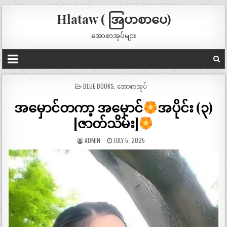
Hlataw ( အြပာစာပေ)
အောစာအုပ်များ
POSTED
BLUE BOOKS
,
အောစာအုပ်
IN
အမှောင်တကာ့ အမှောင်
အပိုင်း (၃)
[ဇာတ်သိမ်း]
ADMIN
JULY 5, 2025