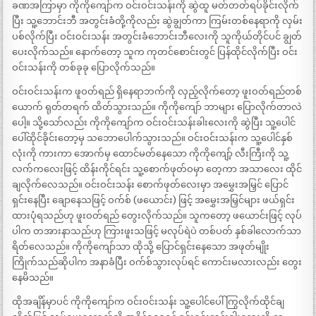
ခဏအကြာမှာ ကိုကိုကျော်က ဝင်းဝင်းသန်းကို ဆွဲထူ မတ်တတ်ရပ်ခိုင်းလိုက်
ပြီး သူ့ဘောင်းဘီ အတွင်းခံတို့ကိုလည်း ဆွဲချွတ်ကာ ကြမ်းတစ်နေရာကို လှမ်း
ပစ်လိုက်ပြီး ဝင်းဝင်းသန်း အတွင်းခံဘောင်းဘီလေးကို သူကိုယ်တိုင်ပင် ချွတ်
ပေးလိုက်သည်။ နောက်တော့ သူက ကုတင်စောင်းတွင် ပြန်ထိုင်လိုက်ပြီး ဝင်း
ဝင်းသန်းကို တစ်ခုခု ပြောလိုက်သည်။
ဝင်းဝင်းသန်းက ဖူဝတ်ရည် ရှိနေရာဘက်ကို လှည့်လိုက်တော့ ဖူးဝတ်ရည်တစ်
ယောက် ရုတ်တရက် ထိတ်သွားသည်။ ကိုကိုကျော် ဘာများ ပြောလိုက်တာလဲ
ပေါ့။ သို့သော်လည်း ကိုကိုကျော်က ဝင်းဝင်းသန်းခါးလေးကို ဆွဲပြီး သူ့ပေါင်
ပေါ်ထိုင်ခိုင်းတော့မှ သဘောပေါက်သွားသည်။ ဝင်းဝင်းသန်းက သူ့ပေါင်နှစ်
လုံးကို ကားကာ အောက်မှ ထောင်မတ်နေသော ကိုကိုကျော့် လီးကြီးကို သူ့
လက်ကလေးဖြင့် ထိန်းကိုင်ရင်း သူ့စောက်ဖုတ်ဝမှာ တေ့ကာ အသာလေး ထိုင်
ချလိုက်လေသည်။ ဝင်းဝင်းသန်း စောက်ဖုတ်လေးမှာ အမွှေးအမြှင် ပြောင်
ရှင်းနေပြီး ချောနေသဖြင့် ဝက်စ် (ဖယောင်း) ဖြင့် အမွှေးအမြှင်များ ဖယ်ရှင်း
ထားပုံရသည်ဟု ဖူးဝတ်ရည် တွေးလိုက်သည်။ သူကတော့ ဖယောင်းဖြင့် လုပ်
ပါက တအားနာသည်ဟု ကြားဖူးသဖြင့် မလုပ်ရဲပဲ တစ်ပတ် နှစ်ခါလောက်သာ
ရိတ်လေသည်။ ကိုကိုကျော်သာ ထိုသို့ ပြောင်ရှင်းနေသော အဖုတ်မျိုး
ကြိုက်သည်ဆိုပါက အနာခံပြီး ဝက်စ်သွားလုပ်ရင် ကောင်းမလားလည်း တွေး
နေမိသည်။
ထိုအချိန်မှာပင် ကိုကိုကျော်က ဝင်းဝင်းသန်း သူ့ပေါင်ပေါ် ကြွလိုက်ထိုင်ချ