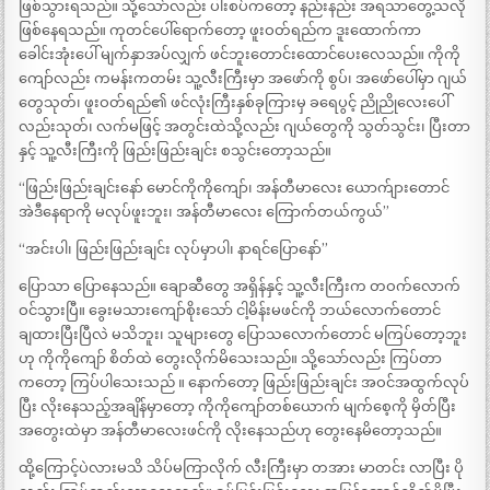
ဖြစ်သွားရသည်။ သို့သော်လည်း ပါးစပ်ကတော့ နည်းနည်း အရသာတွေ့သလို
ဖြစ်နေရသည်။ ကုတင်ပေါ်ရောက်တော့ ဖူးဝတ်ရည်က ဒူးထောက်ကာ
ခေါင်းအုံးပေါ် မျက်နှာအပ်လျှက် ဖင်ဘူးတောင်းထောင်ပေးလေသည်။ ကိုကို
ကျော်လည်း ကမန်းကတမ်း သူ့လီးကြီးမှာ အဖော်ကို စွပ်၊ အဖော်ပေါ်မှာ ဂျယ်
တွေသုတ်၊ ဖူးဝတ်ရည်၏ ဖင်လုံးကြီးနှစ်ခုကြားမှ ခရေပွင့် ညိုညိုလေးပေါ်
လည်းသုတ်၊ လက်မဖြင့် အတွင်းထဲသို့လည်း ဂျယ်တွေကို သွတ်သွင်း၊ ပြီးတာ
နှင့် သူ့လီးကြီးကို ဖြည်းဖြည်းချင်း စသွင်းတော့သည်။
“ဖြည်းဖြည်းချင်းနော် မောင်ကိုကိုကျော်၊ အန်တီမာလေး ယောက်ျားတောင်
အဲဒီနေရာကို မလုပ်ဖူးဘူး၊ အန်တီမာလေး ကြောက်တယ်ကွယ်”
“အင်းပါ၊ ဖြည်းဖြည်းချင်း လုပ်မှာပါ၊ နာရင်ပြောနော်”
ပြောသာ ပြောနေသည်။ ချောဆီတွေ အရှိန်နှင့် သူ့လီးကြီးက တဝက်လောက်
ဝင်သွားပြီ။ ခွေးမသားကျော်စိုးသော် ငါ့မိန်းမဖင်ကို ဘယ်လောက်တောင်
ချထားပြီးပြီလဲ မသိဘူး၊ သူများတွေ ပြောသလောက်တောင် မကြပ်တော့ဘူး
ဟု ကိုကိုကျော် စိတ်ထဲ တွေးလိုက်မိသေးသည်။ သို့သော်လည်း ကြပ်တာ
ကတော့ ကြပ်ပါသေးသည် ။ နောက်တော့ ဖြည်းဖြည်းချင်း အဝင်အထွက်လုပ်
ပြီး လိုးနေသည့်အချိန်မှာတော့ ကိုကိုကျော်တစ်ယောက် မျက်စေ့ကို မှိတ်ပြီး
အတွေးထဲမှာ အန်တီမာလေးဖင်ကို လိုးနေသည်ဟု တွေးနေမိတော့သည်။
ထို့ကြောင့်ပဲလားမသိ သိပ်မကြာလိုက် လီးကြီးမှာ တအား မာတင်း လာပြီး ပို