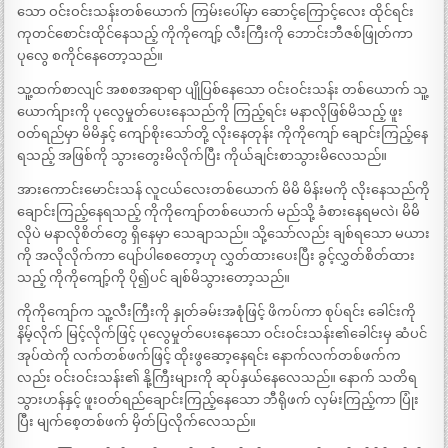
သော ဝင်းဝင်းသန်းတစ်ယောက် ကြမ်းပေါ်မှာ ဆောင့်ကြောင့်လေး ထိုင်ရင်း
ကုတင်စောင်းထိုင်နေသည့် ကိုကိုကျော့် လီးကြီးကို ဘောင်းဘီဇစ်ဖြုတ်ကာ
ပုလွေ စကိုင်နေတော့သည်။
သူ့ထက်စာလျင် အစစအရာရာ ပျိုပြစ်နေသော ဝင်းဝင်းသန်း တစ်ယောက် သူ့
ယောက်ျားကို ပုလွေမှုတ်ပေးနေသည်ကို ကြည့်ရင်း မနာလိုဖြစ်မိသည့် ဖူး
ဝတ်ရည်မှာ မိမိနှင့် ကျော်စိုးသော်တို့ လိုးနေတုန်း ကိုကိုကျော် ချောင်းကြည့်နေ
ရသည့် အဖြစ်ကို သွားတွေးမိလိုက်ပြီး ကိုယ်ချင်းစာသွားမိလေသည်။
အားကောင်းမောင်းသန် လူငယ်လေးတစ်ယောက် မိမိ မိန်းမကို လိုးနေသည်ကို
ချောင်းကြည့်နေရသည့် ကိုကိုကျော်တစ်ယောက် မည်သို့ ခံစားနေရမလဲ၊ မိမိ
လိုပဲ မနာလိုစိတ်တွေ ရှိနေမှာ သေချာသည်။ သို့သော်လည်း ချစ်ရသော မယား
ကို အလိုလိုက်ကာ ပျော်ပါစေတော့ဟု လွှတ်ထားပေးပြီး ခွင့်လွှတ်စိတ်ထား
သည့် ကိုကိုကျော့်ကို ပို၍ပင် ချစ်မိသွားတော့သည်။
ကိုကိုကျော်က သူ့လီးကြီးကို နှုတ်ခမ်းအစုံဖြင့် ဖိကပ်ကာ စုပ်ရင်း ခေါင်းကို
နိမ့်လိုက် မြင့်လိုက်ဖြင့် ပုလွေမှုတ်ပေးနေသော ဝင်းဝင်းသန်း၏ခေါင်းမှ ဆံပင်
အုပ်ထဲကို လက်တစ်ဖက်ဖြင့် ထိုးဖွဆော့နေရင်း နောက်လက်တစ်ဖက်က
လည်း ဝင်းဝင်းသန်း၏ နို့ကြီးများကို ဆုပ်နှယ်နေလေသည်။ နောက် သတိရ
သွားဟန်နှင့် ဖူးဝတ်ရည်ချောင်းကြည့်နေသော ဘီရိုဖက် လှမ်းကြည့်ကာ ပြုံး
ပြီး မျက်စေ့တစ်ဖက် မှိတ်ပြလိုက်လေသည်။