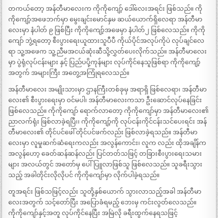
တကယ်တော့ အန်တီမာလေးက ကိုကိုကျော့် ဒေါ်လေးအရင်း ဖြစ်သည်။ ကို
ကိုကျော့်အဖေဘက်မှာ မွေးချင်းမောင်နှမ ဆယ်ယောက်ရှိလေရာ အန်တီမာ
လေးမှာ နံပါတ် ၉ ဖြစ်ပြီး ကိုကိုကျော့်အဖေမှာ နံပါတ်၂ ဖြစ်လေသည်။ ကိုကို
ကျော် ဘွဲ့ရတော့ စီးပွားရေးယူထားသူပီပီ ကိုယ်ပိုင်အလုပ်ကိုပဲ လုပ်ချင်လေ
ရာ သူ့အဖေက သူ့ညီမအငယ်ဆုံးဆီသို့လွှတ်ပေးလိုက်သည်။ အန်တီမာလေး
မှာ ပွဲရုံလုပ်ငန်းများ နှင့် ပြည်ပပို့ကုန်များ လုပ်ကိုင်နေသူဖြစ်ရာ ကိုကိုကျော့်
အတွက် အများကြီး အတွေ့အကြုံရလေသည်။
အန်တီမာလေး အမျိုးသားမှာ ဌာနကြီးတစ်ခုမှ အရာရှိ ဖြစ်လေရာ၊ အန်တီမာ
လေး၏ စီးပွားရေးမှာ ဝင်မပါ၊ အန်တီမာလေးကသာ ဦးဆောင်လုပ်နေခြင်း
ဖြစ်လေသည်။ ကိုကိုကျော် ရောက်လာတော့ ကိုကိုကျော်မှာ အန်တီမာလေး၏
ညာလက်ရုံး ဖြစ်လာခဲ့ရပြီ၊၊ ကိုကိုကျော့်ကို လုပ်ငန်းကိုင်ငန်းသင်ပေးရင်း အန်
တီမာလေး၏ တိုင်ပင်ဖေါ် တိုင်ပင်ဖက်လည်း ဖြစ်လာခဲ့ရသည်။ အန်တီမာ
လေးမှာ လူမှုဆက်ဆံရေးကလည်း အလွန်ကောင်း၊ လူက လည်း ထိုအချိန်က
အလွန်ဟော့ ခေတ်ဆန်ဆန်လည်း ပြင်တတ်သဖြင့် တခြားစီးပွားရေးသမား
များ အလယ်တွင် အတော်မှ ပေါ်ပြူလာဖြစ်သူ ဖြစ်လေသည်။ သူခရီးသွား
သည့် အခါတိုင်းလိုလိုပင် ကိုကိုကျော်မှာ လိုက်ပါခဲ့ရသည်။
တူအရင်း ဖြစ်သဖြင့်လည်း သူတို့နှစ်ယောက် သွားလာသည့်အခါ အန်တီမာ
လေးအတွက် သင့်တော်ပြီး အပြောခံရမည့် ဘေးမှ ကင်းလွတ်လေသည်။
ကိုကိုကျော်နှင့်အတူ လုပ်ကိုင်နေပြီး အမြဲလို ခရီးထွက်နေရသဖြင့်