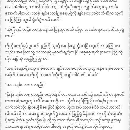
“အခုထိလည်း တချို့ ယဉ်ကျေးမှုတွေမှာ အဲဒါမျိုးတွေ ရှိနေပါသေးတယ်
လေ၊ အဲဒါတွေ ထားလိုက်ပါတော့ ၊ အဲလိုမျိုးတွေ လျှောက်တွေးနေတာ ဖီး
အောက်ပါတယ်၊ လာခဲ့ ချစ်လေးရဲ့ ခရေပွင့်ကို ချစ်လေးလင်ငယ်ဆီက ကိုကို
က ပြန်ကြာကူလီ ရိုက်ဦးမယ် အဟိ”
“ကိုကိုနော် ဟင့်။ လာ အခန်းထဲ ပြန်သွားမယ် ဟိုမှာ အဖော်ရော ချောဆီရောရှိ
တယ်”
ကိုကိုကျော်နှင့် ဖူးဝတ်ရည်တို့ သူတို့ အခန်းသူတို့ ထပြီး ထွက်လာခဲ့ကြလေ
သည်။ အခန်းထဲသို့ ဝင်တာနှင့် ဖူးဝတ်ရည်က ပြုံးစေ့စေ့ မျက်နှာလေးဖြင့် ကို
ကိုကျော့်ကို လှည့်ကြည့်ကာ
“အခု ဒီနေ့အဖို့တော့ ချစ်လေးက ချစ်လေး မဟုတ်တော့ဘူးနော်၊ ချစ်လေးက
အန်တီမာလေး၊ ကိုကို က မောင်ကိုကိုကျော်၊ ဒါပဲနော် ခစ်ခစ်”
“အာ.. ချစ်လေးကလည်း”
“နိုးနိုး ချစ်လေးကလည်း မလုပ်နဲ့၊ ဒါဟာ မစားကောင်းတဲ့ အသီးကို တရားဝင်
စားတာနဲ့ အတူတူပဲ သိပ်အရသာရှိတာ၊ ကိုကို လုပ်ကြည့် မယုံရင်၊ ဥပဒေ
လက်တစ်လုံးခြားပေါ့ ခိခိ။ နိုင်ငံခြားက ဟိုစာအုပ် ဘာခေါ်လဲ ဘယ်ယားလီး
လီဂယ် ဆိုတာလေ။ ဥပဒေလွတ်ရုံ အသက်ပြည့်ရုံ မိန်းကလေး ကိုယ်လုံးတီး
ပုံတွေပါတဲ့ မဂ္ဂဇင်းလိုပေါ့။ ကိုကို တကယ်လုပ်ဖို့ကလည်း ယဉ်ကျေးမှုအရ၊
ဘာသာရေးအရ မသင့်တော်၊ ဒါပေမဲ့ အခုလို စိတ်နဲ့ ခံစားလိုက်ရတော့