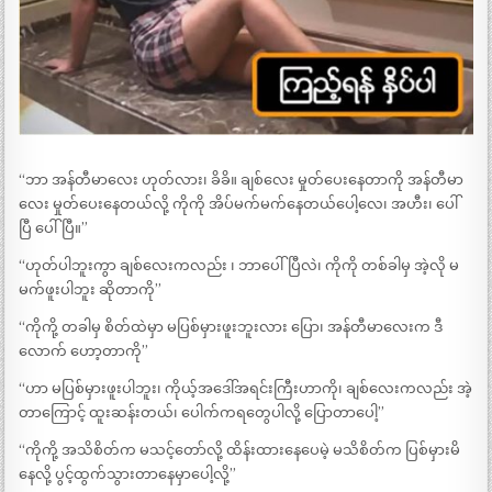
“ဘာ အန်တီမာလေး ဟုတ်လား၊ ခိခိ။ ချစ်လေး မှုတ်ပေးနေတာကို အန်တီမာ
လေး မှုတ်ပေးနေတယ်လို့ ကိုကို အိပ်မက်မက်နေတယ်ပေါ့လေ၊ အဟီး၊ ပေါ်
ပြီ ပေါ်ပြီ။”
“ဟုတ်ပါဘူးကွာ ချစ်လေးကလည်း ၊ ဘာပေါ်ပြီလဲ၊ ကိုကို တစ်ခါမှ အဲ့လို မ
မက်ဖူးပါဘူး ဆိုတာကို”
“ကိုကို့ တခါမှ စိတ်ထဲမှာ မပြစ်မှားဖူးဘူးလား ပြော၊ အန်တီမာလေးက ဒီ
လောက် ဟော့တာကို”
“ဟာ မပြစ်မှားဖူးပါဘူး၊ ကိုယ့်အဒေါ်အရင်းကြီးဟာကို၊ ချစ်လေးကလည်း အဲ့
တာကြောင့် ထူးဆန်းတယ်၊ ပေါက်ကရတွေပါလို့ ပြောတာပေါ့”
“ကိုကို့ အသိစိတ်က မသင့်တော်လို့ ထိန်းထားနေပေမဲ့ မသိစိတ်က ပြစ်မှားမိ
နေလို့ ပွင့်ထွက်သွားတာနေမှာပေါ့လို့”