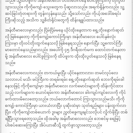
သည်။ သူ့ထိပ်ဖူးက အန်တီမာလေး ပင်တီပေါ်ကနေ ပေါင်ခွကြားကို တိုးပွတ်
သွားသည်။ ကိုကိုကျော် သွေးတွေက ပိုဆူလာသည်။ အရက်ရှိန်ကလည်း သူ့
ဆင်ခြင်တုံတရားကို တွန်းလှန်နေသည်၊ သို့သော်လည်း ကိုယ့်အဒေါ်အရင်း
ကြီးဆိုသည့် အသိက သူ့စိတ်ရိုင်းတွေကို ထိန်းချူပ်ထားသည်။
အန်တီမာလေးမှာလည်း ငြိမ်ငြိမ်မနေ ယိုင်ထိုးနေတာက ရှေ့တိုးနောက်ဆုတ်
လို ဖြစ်နေတော့ ကိုကိုကျော့်ကောင်ကြီးမှာ အန်တီမာလေး ပေါင်နှစ်လုံး
ကြားမှာ တိုးဝင်တိုးထွက်နေသလို ဖြစ်နေရသည်။ နောက်ပြီး သူ့ကောင်ကြီး
မာတောင်နေသည်မှာလည်း အပေါ်ကို ၄၅ ဒီဂရီထက်မက ထောင်တက်နေတာ
မို့ အန်တီမာလေး ပေါင်ခွကြားကို ထိပ်ဖူးက ထိုးထိုးပွတ်နေသလို ဖြစ်နေရ
သည်။
အန်တီမာလေးကလည်း တကယ်မူးပြီး ယိုင်နေတာလား၊ တမင်လုပ်လေ
သလားပင် မသိ၊ ဖင်ကြီးက တရမ်းရမ်း ရှေ့တိုးနောက်ဆုတ် ဘေးကိုရမ်းခါ
နေသဖြင့် ကိုကိုကျော်မှာ အန်တီမာလေး လက်မောင်းများကို ထိန်းကိုင်ထား
သည့် လက်များက ယောင်ရမ်းကာ အန်တီမာလေး ခါးကျင်ကျင်လေးကို ကိုင်
ဖက်ထားမိလေတော့သည်။ ဘယ်လောက်တောင် ကြာသွားသည်မသိ၊ ကိုကို
ကျော့် ကောင်ကြီးမှာ ယားယံလာပြီး ပုဆိုးထဲမှာ သုတ်ရည်များ ပန်းထွက်လာ
ပြီး၊ ကိုကိုကျော်တစ်ယောက် ဒူးများ ညွှတ်ခွေကျချင်သလိုပင် လှိုက်ဖိုပြီး တစ်
ချီပြီးသွားရတော့သည်။ ထိုအခါမှ အန်တီမာလေးလည်း ဘေစင်မှ ရေဖြင့်
ပါးစပ်ဆေးကြောပြီး အိပ်ယာဆီသို့ ထွက်ခွာသွားတော့သည်။