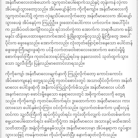
အန်တီမာလေးတစ်ယောက် သူ့ကုတင်ပေါ်ရောက်သည်နှင့် တုန်းကနဲ လှဲကာ
အိပ်ပျော်သွားတော့သည်။ အိပ်မပျော်နိုင်က ကိုကိုကျော်။ အန်တီမာလေးကို
သူ့ကုတင်ပေါ်သို့ တွဲကာ လှဲချသိပ်ပေးလိုက်တော့ အန်တီမာလေးက အိပ်ပျော်
သွားပေမဲ့ အိပ်နေပုံက ကြည့်ဦး။ ဒူးထောင်ပေါင်ကား ပက်လက်။ အပေါ်ပိုင်း
က ညအိပ်ဝတ်အင်္ကျီကလည်း ရင်ဘတ်ကွဲကာ အောက်က ဘရာဇီယာက မနိုင်
မနှင်း ထိန်းပေးထားရလောက်အောင် ဖွံ့ဖြိုးထွားမို့လှသည့် နို့ကြီးတွေ အပေါ်
ပိုင်းက ဖွေးနေသည်။ အောက်ကလည်း လုံးတုတ်ဖြောင့်စင်းနေသော ပေါင်တန်
ဖွေးဖွေးကြီးများခွဆုံက ပင်နီ လက်တဖဝါးစာလေးအောက်က ဖောင်းမို့မို့
စောက်ဖုတ်ကြီး။ ကုတင်ဘေးရပ်ကြည့်ရင်းမှ ခုနလေးတင် သုတ်ထွက်သွား
သော သူ့လီးကြီး ပြန်လည်မာတောင်လာရသည်။
ကိုကိုကျော် အန်တီမာလေးမျက်နှာကို ကြည့်လိုက်တော့ ကောင်းကောင်း
အိပ်မောကျနေပုံ တွေ့ရသည်မို့ ကုတင်စောင်းတွင် အသာထိုင်လိုက်ကာ အန်တီ
မာလေး ပေါင်ခွဆုံကို အနီးကပ်ကြည့်လိုက်မိသည်။ အန်တီမာလေး ပင်တီ
အနက်လေးမှာ ဖောင်းမို့နေသော နေရာလေးတွင် အစိုကွက်လေးကို တွေ့ရ
သည်။ ကိုကိုကျော် ကုတင်ပေါ်တက်ရင်း ဒူးထောက်ကာ အန်တီမာလေး ကား
ထားသော ပေါင်နှစ်လုံးကြား ဝင်လိုက်သည်။ သူ့လက်တစ်ဖက်က ပုဆိုးလှန်
တင်ကာ သူ့လီးကြီးကို ဆုပ်ကိုင်ပွတ်ရင်း ကွင်းတိုက်လျှက် လက်တစ်ဖက်က
မွေ့ယာပေါ်ထောက်ရင်း ခေါင်းကိုငုံ့ကာ အန်တီမာလေး အသားနှင့် မထိအောင်
သတိထားပြီး အနံ့လိုက်ရှူနေမိသည်။ အန်တီမာလေးမှာ အိပ်နေရာက လှုပ်ရှား
သွားသဖြင့် ကမန်ကတမ်း ကိုယ်ကိုမတ်ပြီး နောက်ဆုတ်လိုက်သည်။