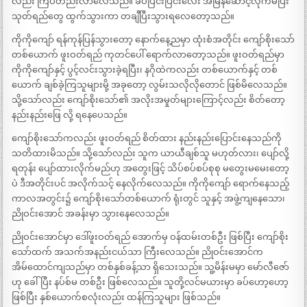
လည်း ကြပ်တည်းလာလေသည်။ ခပ်ပြင်းပြင်းလေး အမြန်ဆောင့်လိုက်မိပြီး
သုတ်ရည်တွေ ထွက်သွားကာ တချီပြီးသွားရလေတော့သည်။
ကိုကိုကျော် ရန်ကုန်ပြန်သွားတော့ နောက်နေ့ညမှာ ထုံးစံအတိုင်း ကျော်စိုးသော်
တစ်ယောက် ဖူးဝတ်ရည် ကုတင်ပေါ် ရောက်လာတော့သည်။ ဖူးဝတ်ရည်မှာ
ကိုကိုကျော်နှင့် ပွင့်လင်းသွားခဲ့ရပြီး၊ နဂိုထဲကလည်း တစ်ယောက်နှင့် တစ်
ယောက် ချစ်ခဲ့ကြသူများမို့ အခုတော့ လွမ်းသလိုလိုတောင် ဖြစ်မိလေသည်။
သို့သော်လည်း ကျော်စိုးသော်၏ အလိုးအမှုတ်များကြောင့်လည်း စိတ်တော့
နည်းနည်းဖြေ လို့ ရနေပေသည်။
ကျော်စိုးသော်ကလည်း ဖူးဝတ်ရည် စိတ်ထား နည်းနည်းပြောင်းနေသည်ကို
သတိထားမိသည်။ သို့သော်လည်း သူက ယာယီချစ်သူ မဟုတ်လား၊ ပျော်လို့
ရတုန်း ပျော်ထားလိုက်မည်ဟု အတွေးဖြင့် သိပ်စပ်စပ်စုစု မတွေးမမေးတော့
ပဲ ဒီအတိုင်းပင် အလိုက်သင့် နေလိုက်လေသည်။ ကိုကိုကျော် ရောက်နေသည့်
ကာလအတွင်း၌ ကျော်စိုးသော်တစ်ယောက် ရုံးတွင် သူနှင့် အဖွဲ့ကျနေသော၊
ညိုဝင်းအောင် အခန်းမှာ သွားနေလေသည်။
ညိုဝင်းအောင်မှာ ဒေါ်ဖူးဝတ်ရည် အောက်မှ ဝန်ထမ်းတစ်ဦး ဖြစ်ပြီး ကျော်စိုး
သော်ထက် အသက်အနည်းငယ်သာ ကြီးလေသည်။ ညိုဝင်းအောင်က
အိမ်ထောင်ကျသည်မှာ တစ်နှစ်ခန့်သာ ရှိသေးသည်။ သူ့မိန်းမမှာ မော်လီဇော်
ဟု ခေါ်ပြီး နပ်စ်မ တစ်ဦး ဖြစ်လေသည်။ သူတို့လင်မယားမှာ ခပ်ဟော့ဟော့
ဖြစ်ပြီး နှစ်ယောက်စလုံးလည်း ထန်ကြသူများ ဖြစ်သည်။