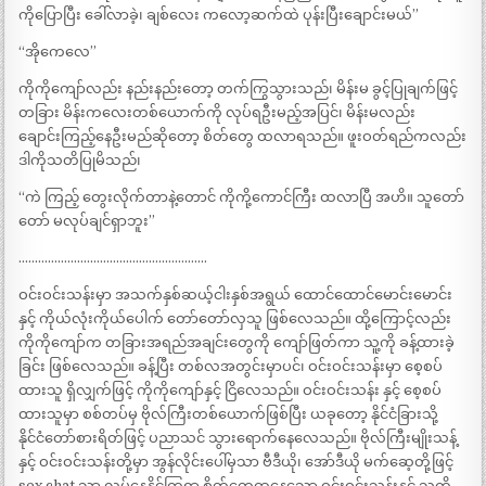
ကိုပြောပြီး ခေါ်လာခဲ့၊ ချစ်လေး ကလော့ဆက်ထဲ ပုန်းပြီးချောင်းမယ်”
“အိုကေလေ”
ကိုကိုကျော်လည်း နည်းနည်းတော့ တက်ကြွသွားသည်၊ မိန်းမ ခွင့်ပြုချက်ဖြင့်
တခြား မိန်းကလေးတစ်ယောက်ကို လုပ်ရဦးမည့်အပြင်၊ မိန်းမလည်း
ချောင်းကြည့်နေဦးမည်ဆိုတော့ စိတ်တွေ ထလာရသည်။ ဖူးဝတ်ရည်ကလည်း
ဒါကိုသတိပြုမိသည်၊
“ကဲ ကြည့် တွေးလိုက်တာနဲ့တောင် ကိုကို့ကောင်ကြီး ထလာပြီ အဟိ။ သူတော်
တော် မလုပ်ချင်ရှာဘူး”
………………………………………………….
ဝင်းဝင်းသန်းမှာ အသက်နှစ်ဆယ့်ငါးနှစ်အရွယ် ထောင်ထောင်မောင်းမောင်း
နှင့် ကိုယ်လုံးကိုယ်ပေါက် တော်တော်လှသူ ဖြစ်လေသည်။ ထို့ကြောင့်လည်း
ကိုကိုကျော်က တခြားအရည်အချင်းတွေကို ကျော်ဖြတ်ကာ သူ့ကို ခန့်ထားခဲ့
ခြင်း ဖြစ်လေသည်။ ခန့်ပြီး တစ်လအတွင်းမှာပင်၊ ဝင်းဝင်းသန်းမှာ စေ့စပ်
ထားသူ ရှိလျှက်ဖြင့် ကိုကိုကျော်နှင့် ငြိလေသည်။ ဝင်းဝင်းသန်း နှင့် စေ့စပ်
ထားသူမှာ စစ်တပ်မှ ဗိုလ်ကြီးတစ်ယောက်ဖြစ်ပြီး ယခုတော့ နိုင်ငံခြားသို့
နိုင်ငံတော်စားရိတ်ဖြင့် ပညာသင် သွားရောက်နေလေသည်။ ဗိုလ်ကြီးမျိုးသန့်
နှင့် ဝင်းဝင်းသန်းတို့မှာ အွန်လိုင်းပေါ်မှသာ ဗီဒီယို၊ အော်ဒီယို မက်ဆေ့တို့ဖြင့်
sex chat သာ လုပ်နေနိုင်ကြရာ စိတ်တွေထနေသော ဝင်းဝင်းသန်းနှင့် သူ့ကို