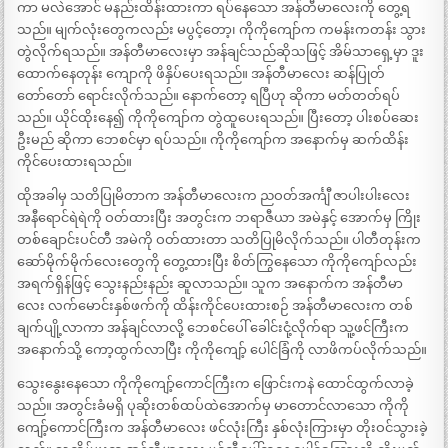
ကာ မလဲအောင် မနည်းထိန်းထားကာ ရပ်နေသော အန်တီမာလေးကို တွေ့ရ
သည်။ မျက်လုံးတွေကလည်း မပွင့်တော့၊ ကိုကိုကျော်က ကမန်းကတန်း သွား
တွဲလိုက်ရသည်။ အန်တီမာလေးမှာ အန်ချင်သည်ဆိုသဖြင့် အိမ်သာရှေ့မှာ ဒူး
ထောက်နေတုန်း ကျောကို ဖိနှိပ်ပေးရသည်။ အန်တီမာလေး ဆန်ပြုတ်
တော်တော် ရောင်းလိုက်သည်။ နောက်တော့ ရပြီဟု ဆိုကာ မတ်တတ်ရပ်
သည်။ ယိုင်ထိုးနေ၍ ကိုကိုကျော်က တွဲထူပေးရသည်။ ပြီးတော့ ပါးစပ်ဆေး
ဦးမည် ဆိုကာ ဘေစင်မှာ ရပ်သည်။ ကိုကိုကျော်က အနောက်မှ ဆက်ထိန်း
ကိုင်ပေးထားရသည်။
ထိုအခါမှ သတိပြုမိတာက အန်တီမာလေးက ညဝတ်အင်္ကျီ ဇာပါးပါးလေး
အနီရောင်ရဲရဲကို ဝတ်ထားပြီး အတွင်းက ဘရာဇီယာ အမဲနှင့် အောက်မှ ကြိုး
တစ်ချောင်းပင်တီ အမဲကို ဝတ်ထားတာ သတိပြုမိလိုက်သည်။ ပါတီတုန်းက
ဆော်မိုက်မိုက်လေးတွေကို တွေ့ထားပြီး စိတ်ကြွနေသော ကိုကိုကျော်လည်း
အရက်ရှိန်ဖြင့် သွေးနည်းနည်း ဆူလာသည်။ သူက အနောက်က အန်တီမာ
လေး လက်မောင်းနှစ်ဖက်ကို ထိန်းကိုင်ပေးထားစဉ် အန်တီမာလေးက တစ်
ချက်ပျို့လာကာ အန်ချင်လာလို့ ဘေစင်ပေါ် ခေါင်းငုံ့လိုက်ရာ သူ့ဖင်ကြီးက
အနောက်သို့ ကော့ထွက်လာပြီး ကိုကိုကျော့် ပေါင်ခြံကို လာဖိကပ်လိုက်သည်။
သွေးနွေးနေသော ကိုကိုကျော့်ကောင်ကြီးက ဖြောင်းကနဲ ထောင်ထွက်လာခဲ့
သည်။ အတွင်းခံမရှိ ပုဆိုးတစ်ထပ်ထဲအောက်မှ မာတောင်လာသော ကိုကို
ကျော့်ကောင်ကြီးက အန်တီမာလေး ဖင်လုံးကြီး နှစ်လုံးကြားမှာ တိုးဝင်သွားခဲ့