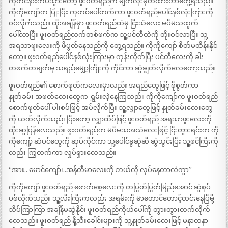
ကုတင်နားကပ်သွားတော့ ဖူးဝတ်ရည်က မျက်လုံးမှိတ်ထားတာတွေ့ရသည်။
ကိုကိုကျော်က ပြုံးပြီး ကုတင်ပေါ်တက်ကာ ဖူးဝတ်ရည်ပေါင်နှစ်လုံးကြားကို
ဝင်လိုက်သည်။ ထိုအချိန်မှာ ဖူးဝတ်ရည်ထံမှ ငြီးသံလေး မပီမသထွက်
ပေါ်လာပြီး ဖူးဝတ်ရည်လက်တစ်ဖက်က သူ့ပင်တီထဲကို တိုးဝင်လာပြီး သူ့
အရသာဖူးလေးကို ဖိပွတ်နေသည်ကို တွေ့ရသည်။ ကိုကိုကျော် စိတ်မထိန်းနိုင်
တော့။ ဖူးဝတ်ရည်ပေါင်နှစ်လုံးကြားမှာ ကုန်းလိုက်ပြီး ပင်တီလေးကို ခါး
တဖက်တချက်မှ သရည်မျှော့ကြိုးကို ကိုင်ကာ ဆွဲချွတ်လိုက်လေတော့သည်။
ဖူးဝတ်ရည်၏ စောက်ဖုတ်ကလေးမှာလည်း အရည်တွေဖြင့် စိုစွတ်ကာ
နှုတ်ခမ်း အဖတ်လေးတွေက ရွှမ်းလဲ့နေကြသည်။ ကိုကိုကျော်က ဖူးဝတ်ရည်
စောက်ဖုတ်ပေါ် ပါးစပ်ဖြင့် အပ်လိုက်ပြီး သူ့လျှာတွေဖြင့် နှုတ်ခမ်းလေးတွေ
ကို ယက်လိုက်သည်၊ ပြီးတော့ လျှာထိပ်ဖြင့် ဖူးဝတ်ရည် အရသာဖူးလေးကို
ထိုးဆွပြန်လေသည်။ ဖူးဝတ်ရည်က မပီမသအသံလေးဖြင့် ငြီးတွားရင်းက ကို
ကိုကျော့် ဆံပင်တွေကို ဆုပ်ကိုင်ကာ သူ့ပေါင်ခွဆုံဆီ ဆွဲသွင်းပြီး သူ့ဖင်ကြီးကို
လည်း ကြွတက်ကာ လှုပ်ရှားလေသည်။
“အား.. မောင်ကျော်၊..အန်တီမာလေးကို ဘယ်လို လုပ်နေတာလဲကွာ”
ကိုကိုကျော် ဖူးဝတ်ရည် စောက်စေ့လေးကို တပြွတ်ပြွတ်မြည်အောင် ဆွဲစုပ်
ပစ်လိုက်သည်။ သူ့လီးကြီးကလည်း အရမ်းကို မာတောင်တောင့်တင်းနေပြီမို့
သိပ်ကြာကြာ အချိန်မဆွဲနိုင်၊ ဖူးဝတ်ရည်ကိုယ်ပေါ်ကို တွားတွားတက်လိုက်
လေသည်။ ဖူးဝတ်ရည် နို့သီးခေါင်းများကို သူ့နှုတ်ခမ်းလေးဖြင့် မနာတနာ