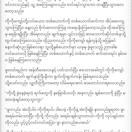
ဝင်လာသည်နှင့် သူ့ အကြောများလည်း တင်းရင်းသွားကာ တချီပြီးသွားလေ
တော့သည်။
ကိုကိုကျော်တို့လင်မယား တစ်ယောက်ကို တစ်ယောက်ဖက်ကာ အိပ်မောကျ
သွားကြပြီး၊ နေ့လည် ဗိုက်ဆာလာကြမှ တရေးနိုးကြတော့သည်။ ထိုအခါကြ
မှ ရေမိုးချိုးပြီး အိမ်မှာလည်း ချက်ရမှာ ပျင်းသဖြင့် စားသောက်ဆိုင်တစ်ခုသို့
ထွက်စားကြလေသည်။ ထိုညကလည်း ကိုကိုကျော် ရန်ကုန်သို့ မပြန်ခင်
နောက်ဆုံးည ဖြစ်လေရာ သူတို့နှစ်ယောက်မှာ ယခုမှ ခွဲဖူးသည့် ညားခါစ
လင်မယားလို ဖြစ်နေကြပြီး တစ်ယောက်နှင့် တစ်ယောက် ဖက်ထားရင်း နမ်းမ
ဝ ဖြစ်နေကြလေသည်။
ဖူးဝတ်ရည်က အန်တီမာလေးနှင့် ပတ်သက်ပြီး စသောအခါတွင် ကိုကိုကျော်
တစ်ယောက် မျက်နှာကြီးနီကာ ရှက်ကိုးရှက်ကန်း ဖြစ်ရလေသည်။
သို့သော်လည်း သူ့လီးကြီးကတော့ လိမ်မရအောင် မာတောင်လာရလေသည်။
“ကိုတို့ ခွဲနေခဲ့ရတဲ့ ရက်တွေကို နှမြောမိသလို၊ အခုလည်း ချစ်လေးကို ခွဲပြီး မ
ထားခဲ့ချင်တော့ဘူးကွာ”
“ဖူးလည်း အဲလိုပါပဲ ကိုကိုရယ်၊ ဒါပေမဲ့ ကိုကိုနဲ့ အဲလိုမျိုး နားလည်မှုရတာ ဖူး
အရမ်းဝမ်းသာပြီး ကိုကို့ ကိုလည်း အရမ်းချစ်သွားတယ်၊ ကိုကို လုပ်ချင်တာ
ကိုလည်း ပွင့်ပွင့်လင်းလင်းပြော၊ ဖူး နားလည်ပေးမယ်”