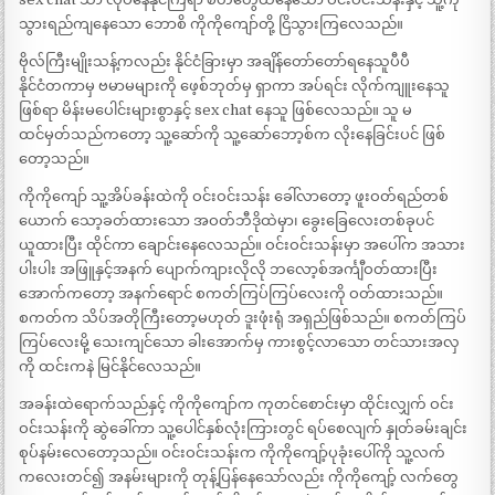
သွားရည်ကျနေသော ဘောစိ ကိုကိုကျော်တို့ ငြိသွားကြလေသည်။
ဗိုလ်ကြီးမျိုးသန့်ကလည်း နိုင်ငံခြားမှာ အချိန်တော်တော်ရနေသူပီပီ
နိုင်ငံတကာမှ ဗမာမများကို ဖေ့စ်ဘုတ်မှ ရှာကာ အပ်ရင်း လိုက်ကျူးနေသူ
ဖြစ်ရာ မိန်းမပေါင်းများစွာနှင့် sex chat နေသူ ဖြစ်လေသည်။ သူ မ
ထင်မှတ်သည်ကတော့ သူ့ဆော်ကို သူ့ဆော်ဘော့စ်က လိုးနေခြင်းပင် ဖြစ်
တော့သည်။
ကိုကိုကျော် သူ့အိပ်ခန်းထဲကို ဝင်းဝင်းသန်း ခေါ်လာတော့ ဖူးဝတ်ရည်တစ်
ယောက် သော့ခတ်ထားသော အဝတ်ဘီဒိုထဲမှာ၊ ခွေးခြေလေးတစ်ခုပင်
ယူထားပြီး ထိုင်ကာ ချောင်းနေလေသည်။ ဝင်းဝင်းသန်းမှာ အပေါ်က အသား
ပါးပါး အဖြူနှင့်အနက် ပျောက်ကျားလိုလို ဘလော့စ်အင်္ကျီဝတ်ထားပြီး
အောက်ကတော့ အနက်ရောင် စကတ်ကြပ်ကြပ်လေးကို ဝတ်ထားသည်။
စကတ်က သိပ်အတိုကြီးတော့မဟုတ် ဒူးဖုံးရုံ အရှည်ဖြစ်သည်။ စကတ်ကြပ်
ကြပ်လေးမို့ သေးကျင်သော ခါးအောက်မှ ကားစွင့်လာသော တင်သားအလှ
ကို ထင်းကနဲ မြင်နိုင်လေသည်။
အခန်းထဲရောက်သည်နှင့် ကိုကိုကျော်က ကုတင်စောင်းမှာ ထိုင်းလျှက် ဝင်း
ဝင်းသန်းကို ဆွဲခေါ်ကာ သူ့ပေါင်နှစ်လုံးကြားတွင် ရပ်စေလျက် နှုတ်ခမ်းချင်း
စုပ်နမ်းလေတော့သည်။ ဝင်းဝင်းသန်းက ကိုကိုကျော့်ပုခုံးပေါ်ကို သူ့လက်
ကလေးတင်၍ အနမ်းများကို တုန့်ပြန်နေသော်လည်း ကိုကိုကျော့် လက်တွေ