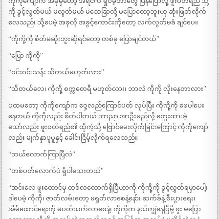
ကိုကိုကျော်က အခုမှတော့ အရင်က ရှုပ်ခဲ့တာတွေ ပြန်ပြောလို့ ဖူးဝတ်ရည် သူ့
ကို ခွင့်လွတ်မယ် မလွတ်မယ် မသေခြာလို့ မပြောတော့ဘူးဟု ဆုံးဖြတ်လိုက်
လေသည်၊ သို့ပေမဲ့ အခုလို အခွင့်ကောင်းကိုတော့ လက်လွတ်မခံ ချင်ပေ။
“ကိုကို့ကို စိတ်မဆိုးဘူးဆိုရင်တော့ တစ်ခု ပြောချင်တယ်”
“ပြော ကိုကို”
“ဝင်းဝင်းသန်း သိတယ်မဟုတ်လား”
“သိတယ်လေ၊ ကိုကို့ စက္ကတေရီ မဟုတ်လား၊ ဘာလဲ ကိုကို လိုးနေတာလား”
ပထမတော့ ကိုကိုကျော်က ဝှေ့လည်ကြောင်ပတ် လုပ်ပြီး ကိုကို့ကို ဖေပါပေး
နေတယ် ကိုကိုလည်း စိတ်ပါတယ် ဘာညာ အာဦးမည်လို့ တွေးထားခဲ့
သော်လည်း ဖူးဝတ်ရည်၏ ထိုကဲ့သို့ ဗြောင်မေးလိုက်ခြင်းကြောင့် ကိုကိုကျော်
လည်း မျက်နှာပူပူနှင့် ခေါင်းငြိမ့်လိုက်ရလေသည်။
“ဘယ်လောက်ကြာပြီလဲ”
“တစ်ပတ်လောက်ပဲ ရှိပါသေးတယ်”
“အင်းလေ ဖူးတောင်မှ တစ်လလောက်ရှိပြီဟာကို ကိုကို့ကို ခွင့်လွှတ်ရမှာပေါ့၊
ဒါပေမဲ့ ကိုကို၊ ဇာတ်လမ်းတော့ မရှုတ်လာစေနဲ့နော်၊ ဆက်ခ်နဲ့ စီးပွားရေး၊
အိမ်ထောင်ရေးကို မပတ်သက်လာစေနဲ့၊ ကိုကိုက နယ်ကျွံနေပြီမို့ ဖူး မပြော