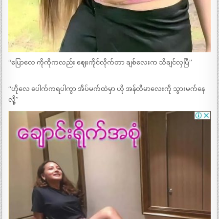
“ပြောလေ ကိုကိုကလည်း ဈေးကိုင်လိုက်တာ ချစ်လေးက သိချင်လှပြီ”
“ဟိုလေ ပေါက်ကရပါကွာ အိပ်မက်ထဲမှာ ဟို အန်တီမာလေးကို သွားမက်နေ
လို့”