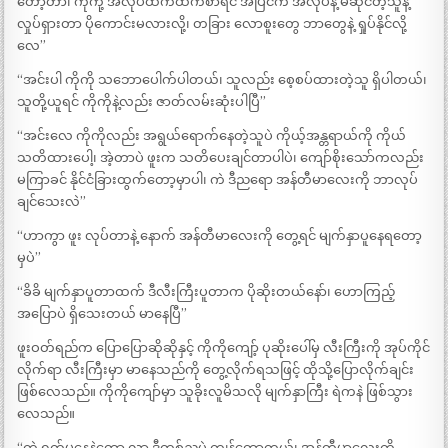
တော့တာ၊ ကိုကို့ အလုပ်ထဲကထက်စာရင် အပြင်က အလုပ်နဲ့ မဆိုင်တဲ့သူနဲ့
လှုပ်ရှားတာ ပိုကောင်းမလားလို့၊ တခြား လောစူးတွေ ဘာတွေနဲ့ ရှုပ်နိုင်လို့
လေ”
“အင်းပါ ကိုကို သဘောပေါက်ပါတယ်၊ သူလည်း စေ့စပ်ထားတဲ့သူ ရှိပါတယ်၊
သူတို့ယူရင် ကိုကိုနဲ့လည်း ဇာတ်လမ်းဆုံးပါပြီ”
“အင်းလေ ကိုကိုလည်း အရွယ်ရောက်နေတဲ့သူပဲ ကိုယ့်အန္တရာယ်ကို ကိုယ်
သတိထားပေါ့၊ အဲ့တာပဲ ဖူးက သတိပေးချင်တာပါပဲ၊ ကျော်စိုးသော်ကလည်း
မကြာခင် နိုင်ငံခြားထွက်တော့မှာပါ၊ ကဲ ဒီညရော အန်တီမာလေးကို ဘာလုပ်
ချင်သေးလဲ”
“ဟာကွာ ဖူး လုပ်တာနဲ့ နောက် အန်တီမာလေးကို တွေ့ရင် မျက်နှာပူနေရတော့
မှပဲ”
“ခိခိ မျက်နှာပူတာထက် ဒီလီးကြီးပူတာက ပိုဆိုးတယ်နော်၊ ဟောကြည့်
အပြောပဲ ရှိသေးတယ် မာနေပြီ”
ဖူးဝတ်ရည်က ပြောပြောဆိုဆိုနှင့် ကိုကိုကျော့် ပုဆိုးပေါ်မှ လီးကြီးကို အုပ်ကိုင်
လိုက်ရာ လီးကြီးမှာ မာနေသည်ကို တွေ့လိုက်ရသဖြင့် ထိုသို့ပြောလိုက်ချင်း
ဖြစ်လေသည်။ ကိုကိုကျော်မှာ သူခိုးလူမိသလို မျက်နှာကြီး ရဲကနဲ ဖြစ်သွား
လေသည်။
“ကဲ ရှက်မနေနဲ့တော့ လာ ဒီတစ်ညပဲ ကျန်တော့တယ်၊ အန်တီမာလေးကို