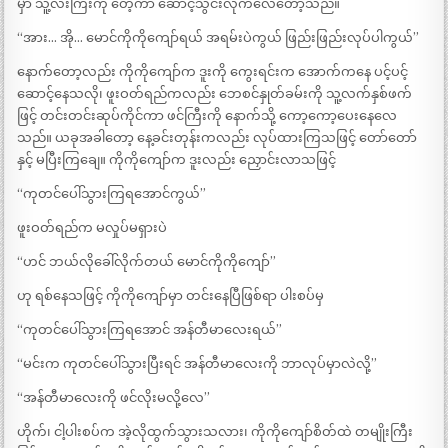
မှာ သူ့လီးကြီးကို တေ့ကာ ဆောင့်သွင်းလိုက်လေတော့သည်။
“အား… အို… မောင်ကိုကိုကျော်ရယ် အရမ်းပဲကွယ် ဖြည်းဖြည်းလုပ်ပါကွယ်”
နောက်တော့လည်း ကိုကိုကျော်က ဒူးကို ကွေးရင်းက အောက်ကနေ ပင့်ပင့်
ဆောင့်နေသလို၊ ဖူးဝတ်ရည်ကလည်း ဘေစင်နှုတ်ခမ်းကို သူ့လက်နှစ်ဖက်
ဖြင့် တင်းတင်းဆုပ်ကိုင်ကာ ဖင်ကြီးကို နောက်သို့ ကော့ကော့ပေးနေလေ
သည်။ ယခုအခါတော့ နေ့ခင်းတုန်းကလည်း လုပ်ထားကြသဖြင့် တော်တော်
နှင့် မပြီးကြချေ။ ကိုကိုကျော်က ဒူးလည်း ညှောင်းလာသဖြင့်
“ကုတင်ပေါ်သွားကြရအောင်ကွယ်”
ဖူးဝတ်ရည်က မလှုပ်မရှားပဲ
“ဟင် ဘယ်လိုခေါ်လိုက်တယ် မောင်ကိုကိုကျော်”
ဟု ရစ်နေသဖြင့် ကိုကိုကျော်မှာ တင်းနေပြီဖြစ်ရာ ပါးစပ်မှ
“ကုတင်ပေါ်သွားကြရအောင် အန်တီမာလေးရယ်”
“မင်းက ကုတင်ပေါ်သွားပြီးရင် အန်တီမာလေးကို ဘာလုပ်မှာလဲလို့”
“အန်တီမာလေးကို ဖင်လိုးမလို့လေ”
ဟိုက်၊ ငါ့ပါးစပ်က အဲ့လိုထွက်သွားသလား၊ ကိုကိုကျော်စိတ်ထဲ တမျိုးကြီး