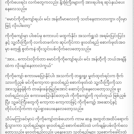
ကိုက်ပေးရင်း လက်တွေကလည်း နို့အုံကြီးများကို အားရပါးရ ဆုပ်နှယ်ပေး
နေလေသည်။
“မောင်ကိုကိုကျော်ရယ်၊ မင်း အန်တီမာလေးကို သတ်နေတာလားကွာ၊ လိုးမှာ
ဖြင့် လိုးပါတော့”
ကိုကိုကျော်မှာ ပါးစပ်မှ စကားပင် မထွက်နိုင်၊ အသက်ရှူသံ အရမ်းပြင်းပြင်း
နှင့် သူ့လီးကြီးကို လက်တဖက်က ဆုပ်ကိုင်ကာ ဖူးဝတ်ရည် စောက်ဖုတ်အဝ
မှာ တေ့၍ စွတ်ကနဲ ထိုးသွင်းပစ်လိုက်လေတော့သည်။
“အား… ကောင်းလိုက်တာ မောင်ကိုကိုကျော်ရယ်၊ မင်း အန်တီ့ကို ဘယ်အချိန်
ထဲက လိုးချင်နေတာလဲကွယ်”
ကိုကိုကျော် စကားမပြောနိုင်ပါ၊ အသက်ကို တရူးရူး မှုတ်ထုတ်ရင်းက ဗိုက်
သားကိုညှစ် ဖင်ကိုကော့ကာ ဖူးဝတ်ရည် စောက်ဖုတ်ထဲ သူ့လီးကြီးကိုသာ
အားသွန်ခွန်စိုက် တဖန်းဖန်းမြည်အောင် ဆောင့်လိုးနေလေတော့သည်။ ဖူး
ဝတ်ရည်လည်း စကားမပြောနိုင်တော့ပါ၊ ကိုကိုကျော့်ကို ကုတ်တွယ် ဖြစ်ညှစ်
ပြီး သူ့ဖင်ကြီးတွေကို ကော့ကာ ကော့ကာဖြင့် ကိုကိုကျော့် အဆောင့်နှင့်
တိုင်ပင်လိုက်ကာ လှုပ်ရှားပေးနေလေတော့သည်။
သိပ်မကြာခင်မှာပဲ ကိုကိုကျော်တစ်ယောက် ကာမ ဆန္ဒ အထွတ်အထိပ်ရောက်
ရှိသွားကာ သုတ်ရည်များ ဖူးဝတ်ရည် စောက်ခေါင်းထဲ ပက်ဖျန်းပစ်လိုက်လေ
တော့သည်။ ဖူးဝတ်ရည်လည်း ပူနွေးသော သုတ်ရည်များ သူ့စောက်ခေါင်းထဲ