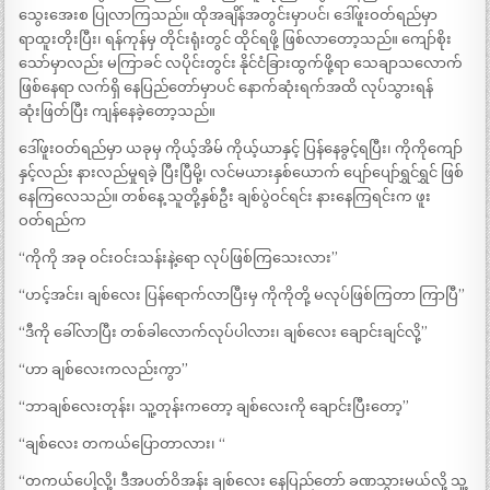
သွေးအေးစ ပြုလာကြသည်။ ထိုအချိန်အတွင်းမှာပင်၊ ဒေါ်ဖူးဝတ်ရည်မှာ
ရာထူးတိုးပြီး၊ ရန်ကုန်မှ တိုင်းရုံးတွင် ထိုင်ရဖို့ ဖြစ်လာတော့သည်။ ကျော်စိုး
သော်မှာလည်း မကြာခင် လပိုင်းတွင်း နိုင်ငံခြားထွက်ဖို့ရာ သေချာသလောက်
ဖြစ်နေရာ လက်ရှိ နေပြည်တော်မှာပင် နောက်ဆုံးရက်အထိ လုပ်သွားရန်
ဆုံးဖြတ်ပြီး ကျန်နေခဲ့တော့သည်။
ဒေါ်ဖူးဝတ်ရည်မှာ ယခုမှ ကိုယ့်အိမ် ကိုယ့်ယာနှင့် ပြန်နေခွင့်ရပြီး၊ ကိုကိုကျော်
နှင့်လည်း နားလည်မှုရခဲ့ ပြီးပြီမို့၊ လင်မယားနှစ်ယောက် ပျော်ပျော်ရွှင်ရွှင် ဖြစ်
နေကြလေသည်။ တစ်နေ့ သူတို့နှစ်ဦး ချစ်ပွဲဝင်ရင်း နားနေကြရင်းက ဖူး
ဝတ်ရည်က
“ကိုကို အခု ဝင်းဝင်းသန်းနဲ့ရော လုပ်ဖြစ်ကြသေးလား”
“ဟင့်အင်း၊ ချစ်လေး ပြန်ရောက်လာပြီးမှ ကိုကိုတို့ မလုပ်ဖြစ်ကြတာ ကြာပြီ”
“ဒီကို ခေါ်လာပြီး တစ်ခါလောက်လုပ်ပါလား၊ ချစ်လေး ချောင်းချင်လို့”
“ဟာ ချစ်လေးကလည်းကွာ”
“ဘာချစ်လေးတုန်း၊ သူ့တုန်းကတော့ ချစ်လေးကို ချောင်းပြီးတော့”
“ချစ်လေး တကယ်ပြောတာလား၊ “
“တကယ်ပေါ့လို့၊ ဒီအပတ်ဝိအန်း ချစ်လေး နေပြည်တော် ခဏသွားမယ်လို့ သူ့