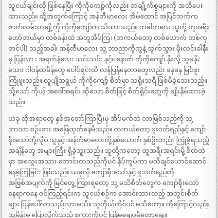
သူငယ်ချင်းလို ဖြစ်နေပြီး ကိုကိုကျော့်ကိုလည်း တချို့ကိစ္စများကို အသိပေး
ထားသည်။ ထို့အတွက်ကြောင့် အန်တီမာလေး အိမ်ထောင် အပြင်ဘက်က
ဇာတ်လမ်းတချို့ကို ကိုကိုကျော်က သိထားသည်။ တခါတလေ သူတို့ တူအရီး
ဟော်တယ်မှာ တစ်ခန်းထဲ အတူအိပ်ကြ၊ (တကယ်တော့ တစ်ယောက် တစ်ကု
တင်ပါ) သည့်အခါ၊ အန်တီမာလေး သူ့ ဘာညာကွိကွနဲ့ ထွက်သွား မိုးလင်းခါနီး
မှ ပြန်လာ ၊ အရက်နံ့လေး သင်းသင်း နှင့်။ နောက် ကိုကိုကျော် နိုးလို့ သူမနိုး
သေး၊ ဂါဝန်ထမိန်တွေ ပေါင်ရင်းထိ လန်ပြန်နေတာတွေလည်း ခနခန မြင်ဖူး
ကြုံဖူးသည်။ လူပျိုအရွယ် ကိုကိုကျော့် စိတ်မှာ သရိုးသရီ ဖြစ်မိခဲ့သေးသည်။
သို့သော် ကိုယ့် အဒေါ်အရင်း ဆိုသော စိတ်ဖြင့် စိတ်ရိုင်းတွေကို ချိုးနှိမ်ထားခဲ့
သည်။
ယခု ထိုအရာတွေ နှစ်အတော်ကြာပြီးမှ အိပ်မက်ထဲ လာဖြစ်သည်ကို သူ့
ဘာသာ စဉ်းစား အဖြေထုတ်နေမိသည်။ တကယ်တော့ ဖူးဝတ်ရည်နှင့် ကျော်
စိုးသော်တို့လိုပဲ သူနှင့် အန်တီမာလေးတို့နှစ်ယောက် နှစ်ဦးတည်း ကြုံခဲ့ရသည့်
အချိန်တွေ အများကြီး ရှိခဲ့ဘူးသည်။ သူတို့ကတော့ တူအရီးအရင်းမို့ စိတ်ထဲ
မှာ အသွေးအသား တောင်းတသည်ကိုပင် နှိပ်ကွပ်ကာ မသိချင်ယောင်ဆောင်
နေခဲ့ကြခြင်း ဖြစ်သည်။ ယခုလို ကျော်စိုးသော်နှင့် ဖူးဝတ်ရည်တို့
အဖြစ်အပျက်ကို မြင်တွေ့ ကြားရတော့ သူ့ မသိစိတ်တွေက ကျော်စိုးသော်
နေရာကနေ ဝင်ကြည့်ရင်းက သူငယ်စဉ်က အောင်းထားသည့် အတွင်းစိတ်
များ ပြန်ပေါ်လာသည်လားမသိ။ သူကိုယ်တိုင်ပင် မသိတော့။ ထို့ကြောင့်လည်း
သူ့မိန်းမ ပြောလိုက်သည့် စကားကိုပင် ပြန်မချေပမိတော့ချေ။