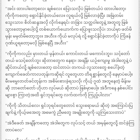
“အင်း ထားပါတော့လေ၊ ချစ်လေး ပြောသလိုပဲ ဖြစ်တယ်ပဲ ထားပါတော့၊
ကိုကိုကတော့ ရှောင်နိုင်ခဲ့တယ်လေ။ လူရယ်လို့ ဖြစ်လာခဲ့ပြီး အမြဲတမ်း
သွေးသား၊ စိတ်ဆန္ဒအလို လိုက်နေရင်၊ တခြား သတ္တဝါတွေနဲ့ အတူတူ ဖြစ်
သွားတော့မှာပေါ့လို့ တစ်ယောက်ယောက်က ပြောဖူးသလိုပဲ၊ ဘယ်မှာ ဖတ်မိ
မှန်း မမှတ်မိတော့ဘူး။ အဟီး။ ကိုယ် မလုပ်ရဲ လို့ ရှောင်နိုင်ခဲ့တာကိုပဲ ကြံဖန်
ဂုဏ်ယူရတော့မလို ဖြစ်နေပြီ အဟီးး”
“ကိုကိုကလည်း မှားတယ် မှန်တယ်၊ ကောင်းတယ် မကောင်းဘူး၊ သင့်တော်
တယ် မသင့်တော်ဘူး ဆိုတာတွေက နေရာ၊ အချိန်၊ ယဉ်ကျေးမှု အဲဒါတွေနဲ့ ပဲ
ဆိုင်တယ်လို့ ချစ်လေးတော့ ထင်တာပဲ၊ တကယ် လူသားတွေ စပေါ်ခဲ့တဲ့
ကျောက်ခေတ်ကာလတုန်းကဆိုရင် လူတွေဟာ တိရစ္ဆာန်တွေလို နေမှာပဲပေါ့။
မီးမမွှေးတတ်ခင်တုန်းက အစိမ်းစားခဲ့ရသလို၊ ကိုယ့် ဂူထဲ အတူနေတဲ့ မိန်းမ
ဆို ဘာတော်တော် ဟိုဟာ လုပ်မယ် ဆိုတာပဲ ဖြစ်မှာပေါ့။ အဲဒီကနေ နှစ်ပေါင်း
များစွာ ကြာတဲ့အထိ ရှင်ဘုရင်တွေ လက်ထက်ကို ကြည့်ပါလား”
“ကိုကို သိတယ်လေ၊ ရှင်ဘုရင်တွေတောင် သွေးရောမယ် ဆိုတဲ့ အကြောင်းပြ
ချက်နဲ့ ကိုယ့်ဖအေတူ အမေကွဲ ညီမတွေ အမျိုးတွေကို ယူကြသေးတာပဲ”
“အဲဒီခေတ် အချိန်ကတော့ အဲဒါတွေက လုပ်သင့် တယ် အမှန်တွေလို့ ထင်ခဲ့ကြ
တာပဲလေ”