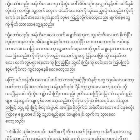
သို့သော်လည်း အန်တီမာလေးမှာ နိုးပုံမပေါ် အိပ်ပျော်နေလျှက်နှင့်ပင် ပေါင်နှစ်
လုံးကို ကားပြီး သူ့လက်တွေက ပင်တီလေးထဲကို ထိုးထည့်လိုက်သည်။ ကိုကို
ကျော် အန်တီမာလေး မျက်နှာကို လှမ်းကြည့်လိုက်တော့လည်း မျက်စေ့တွေ
ကို မှိတ်ထားတာတွေ့ရသည်။
သို့သော်လည်း အန်တီမာလေး လက်ချောင်းတွေက သူ့ပင်တီလေးထဲ နိုက်ပြီး
လှုပ်ရှားနေသည်။ အိပ်ပျော်နေရင်းက ယောင်ပြီး မာစတာဘေးရှင်း လုပ်နေ
တာလား။ သေခြာတာကတော့ သူ့စောက်စေ့လေးကို ပွတ်ချေနေတာကတော့
သေခြာသည်။ ကိုကိုကျော်လည်း အသက်ရှူတွေ မြန်လာပြီး ထို အန်တီမာ
လေး လက်လှုပ်ရှားနေတာကို ကြည့်ပြီး သူ့လီးကြီးကို တင်းတင်းကြပ်ကြပ်
ဆုပ်ကိုင်ကာ ကွင်းထုနေမိလေတော့သည်။
မကြာခင် အန်တီမာလေးပါးစပ်က တအင့်အင့်ငြီးသံနှင့်အတူ သူ့ခါးလေးကော့
တက်ကာ ခြေထောက်တွေ ဆန့်ထုတ်ရင်း ငြိမ်ကျသွားလေတော့သည်။ ထို
အချိန်မှာပင် ကိုကိုကျော့် လီးကြီးကလည်း ဒုတိယအကြိမ်မြောက် သုတ်ရည်
များ ပန်းထွက်ကျကုန်လေတော့သည်။ ကိုကိုကျော်မှာ ဖီးအရမ်းတက်သွား
သဖြင့် သူ့ပုဆိုးဖြင့် ခံလိုက်ဖို့ပင် အချိန်မမှီလိုက်ပဲ အန်တီမာလေး ပေါင်နှစ်လုံး
ကြားမှ မွေ့ယာပေါ်သို့ သူ့လရည်များ တဖျစ်ဖျစ် ထွက်ကျသွားလေ
တော့သည်။
“အဲဒါပါပဲ ချစ်လေးရယ်၊ အဟီး။ ကိုကိုက မနက်ကြတော့ အန်တီမာလေး သူ့
အိပ်ယာပေါ်က အစွန်းကွက်တွေနဲ့ အနံ့တွေကို ဘာများပြောလေမလဲလို့ တ