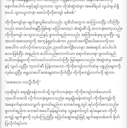
နောက်ပေါက် မဖွင့်ချင်ဘူးလား၊ သွား ဟိုအံဆွဲထဲမှာ အဖေါ်ရယ် ဂျယ်ရယ်ရှိ
တယ် သွားယူလာခဲ့၊ မောင်ကိုကိုကျော် ခစ်ခစ်”
ကိုကိုကျော်မှာ မျက်နှာပူမိသော်လည်း သူစိတ်တွေက ထကြွလာပြီး လီးကြီး
လည်း ထောင်မတ်နေပြီ ဖြစ်ရာ မငြင်းတော့ပဲ အံဆွဲဆီသို့ ထလာခဲ့တော့သည်။
ကိုကိုကျော် ထသွားသည်နှင့် ဖူးဝတ်ရည်ကလည်း အကြံတစ်ခုရသွားပြီး သူ့
အဝတ်အစားတွေကို အကုန်ချွတ်ပစ်ကာ ညဝတ်အင်္ကျီအပါးလေးကိုသာ
အပေါ်က ဝတ်လိုက်လေသည်။ ညဝတ်အင်္ကျီလေးမှာ အမဲရောင် ခပ်ပါးပါး
လေးဖြစ်ပြီး အရှည်က ပေါင်လည်လောက်သာ ရောက်လေရာ ဖူးဝတ်ရည်
ပေါင်တန်များကို ထင်းထင်းလင်းလင်းကြီး မြင်ရလေသည်။ အံဆွဲထဲမှ အဖေါ်
နှင့် ဂျယ် ယူပြီး ကုတင်ဆီ ပြန်လာသော ကိုကိုကျော်လက်ထဲမှ ပစ္စည်းများကို
လှမ်းယူပြီး မွေ့ယာပေါ် ခဏချထားလိုက်ပြီး ကိုကိုကျော့်လက်ကို ဆွဲကာ
“ခဏလေး လာဦးဒီကို”
ဟုဆိုရင်း ရေချိုးခန်းဘက်သို့ ထွက်လာခဲ့ရာ၊ ကိုကိုကျော်တစ်ယောက်
ဘုမသိဘမသိ လိုက်လာခဲ့ရလေသည်။ ရေချိုးခန်းထဲတွင် ကိုကိုကျော့်ကို
အနောက်မှာထားလျှက် ဖူးဝတ်ရည်က ဘေစင်ရှေ့တွင် ရပ်လိုက်လေသည်။
ဖူးဝတ်ရည်က ဘေစင်အပေါ် မှန်ချပ်ထဲမှ သူ့နောက်တွင် ရပ်နေသော ကိုကို
ကျော့် မျက်နှာကို လှမ်းကြည့်ပြီး ပြောင်ချော်ချော်ဖြင့် မျက်စေ့တစ်ဖက် မှိတ်
ပြလိုက်ရင်းက