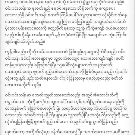
ကတော့ ဝင်းဝင်းသန်းစကတ်မှ ဇစ်ကို စမ်းကာ ဆွဲချွတ်ချလိုက်လေသည်။
ဝင်းဝင်းသန်းက ဖူးဝတ်ရည် ချောင်းနေသော ဘီရိုဘက်ကို ကျောပေး
ထားသည်မို့ ဝင်းဝင်းသန်း စကတ် ကြမ်းပေါ်ပုံကျသွားတော့ လုံးဝိုင်းစက်နေ
သော တင်သားကျစ်ကျစ်လေးတွေ ကြား ဖင်ကြားညှပ် အတွင်းခံဘောင်းဘီ
ပိုးသား ပန်းရောင်လေးကို တွေ့လိုက်ရတော့ သူ့ကို ကိုကိုကျော် ဝယ်ပေးထား
သည့် ဗစ်တိုးရီးယားစီးကရက် နှင့် တပုံစံထဲဖြစ်ပြီး အရောင်သာ ကွဲကြောင်း
ချက်ချင်းသိလိုက်သည်။
ဟွန့် ဒါလည်း ကိုကို ဝယ်ပေးထားတာပဲ ဖြစ်မည်ဟုတွေးလိုက်မိသည်။ ဝင်း
ဝင်းသန်း ဖင်လုံးလေးများ မှာ သူ့ထက်စာလျှင် သေးသေးကျစ်ကျစ်၊ ပေါင်
တန်များမှာလည်း ဖြောင့်စင်းပြီး သူ့ပေါင်လုံးများထက် အနည်းငယ်
သေးသွယ်ပေရာ ဖူးဝတ်ရည်တစ်ယောက် မနာလို ဖြစ်မိရလေသည်။ ငါ့ပေါင်
လုံးတွေ နည်းနည်းတုတ်နေတယ်၊ ငါဂျင်ပြန်သွားမှ ရမည်ဟုလည်း စိတ်ထဲ
တေးထားလိုက်သည်။
ဝင်းဝင်းသန်းမှာ စကတ်ကျွတ်သွားသော်လည်း အတွင်းခံဘောင်းဘီကို
မချွတ်သေး၊ ကိုကိုကျော်က သူ့အပေါ်ဘလော့စ်အင်္ကျီ ချွတ်ပေးနေသည်ကို
လက်နှစ်ဖက် မြှောက်ပေးလိုက်ပြီး ဘရာဇီယာကိုတော့ ကိုယ်တိုင်ချွတ်လိုက်
လေသည်။ ဝင်းဝင်းသန်း နို့ကြီးများမှာ သူ့ထက်ပိုပြီး အလုံးကြီးသည်ကို တွေ့
လိုက်ရပြန်သဖြင့် ဖူးဝတ်ရည်တစ်ယောက် နှုတ်ခမ်းစူသွားမိပြန်သည်။
နောက်တော့ တကိုယ်လုံးမှာ ပန်တီလေးကလွဲပြီး အဝတ်အစား ဘာမှမရှိတော့