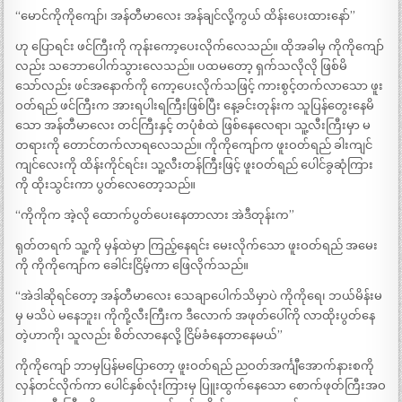
“မောင်ကိုကိုကျော်၊ အန်တီမာလေး အန်ချင်လို့ကွယ် ထိန်းပေးထားနော်”
ဟု ပြောရင်း ဖင်ကြီးကို ကုန်းကော့ပေးလိုက်လေသည်။ ထိုအခါမှ ကိုကိုကျော်
လည်း သဘောပေါက်သွားလေသည်။ ပထမတော့ ရှက်သလိုလို ဖြစ်မိ
သော်လည်း ဖင်အနောက်ကို ကော့ပေးလိုက်သဖြင့် ကားစွင့်တက်လာသော ဖူး
ဝတ်ရည် ဖင်ကြီးက အားရပါးရကြီးဖြစ်ပြီး နေ့ခင်းတုန်းက သူပြန်တွေးနေမိ
သော အန်တီမာလေး တင်ကြီးနှင့် တပုံစံထဲ ဖြစ်နေလေရာ၊ သူ့လီးကြီးမှာ မ
တရားကို တောင်တက်လာရလေသည်။ ကိုကိုကျော်က ဖူးဝတ်ရည် ခါးကျင်
ကျင်လေးကို ထိန်းကိုင်ရင်း၊ သူ့လီးတန်ကြီးဖြင့် ဖူးဝတ်ရည် ပေါင်ခွဆုံကြား
ကို ထိုးသွင်းကာ ပွတ်လေတော့သည်။
“ကိုကိုက အဲ့လို ထောက်ပွတ်ပေးနေတာလား အဲဒီတုန်းက”
ရုတ်တရက် သူ့ကို မှန်ထဲမှာ ကြည့်နေရင်း မေးလိုက်သော ဖူးဝတ်ရည် အမေး
ကို ကိုကိုကျော်က ခေါင်းငြိမ့်ကာ ဖြေလိုက်သည်။
“အဲဒါဆိုရင်တော့ အန်တီမာလေး သေချာပေါက်သိမှာပဲ ကိုကိုရေ၊ ဘယ်မိန်းမ
မှ မသိပဲ မနေဘူး၊ ကိုကို့လီးကြီးက ဒီလောက် အဖုတ်ပေါ်ကို လာထိုးပွတ်နေ
တဲ့ဟာကို၊ သူလည်း စိတ်လာနေလို့ ငြိမ်ခံနေတာနေမယ်”
ကိုကိုကျော် ဘာမှပြန်မပြောတော့ ဖူးဝတ်ရည် ညဝတ်အင်္ကျီအောက်နားစကို
လှန်တင်လိုက်ကာ ပေါင်နှစ်လုံးကြားမှ ပြူးထွက်နေသော စောက်ဖုတ်ကြီးအဝ