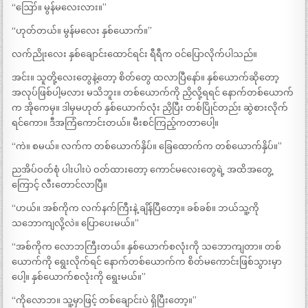
“ဪ။ မွန်မလေးလား။”
“ဟုတ်တယ်။ မွန်မလေး နှစ်ယောက်။”
လက်ညိုးလေး နှစ်ချောင်းထောင်ရင်း ရီရီက ဝင်ပြောလိုက်ပါသည်။
အင်း။ သူတို့လေးတွေနဲ့တော့ စိတ်တွေ ထလာပြီနော်။ နှစ်ယောက်ဆိုတော့
အလုပ်ဖြစ်ပါ့မလား မသိဘူး။ တစ်ယောက်ကို ညှိလို့ရရင် နောက်တစ်ယောက်
က အိုကေမှ။ ဒါမှမဟုတ် နှစ်ယောက်လုံး ညှိပြီး တစ်ပြိုင်တည်း ဆွဲစားလိုက်
ရင်ကော။ ဒီအကြံကောင်းတယ်။ မီးစင်ကြည့်ကတာပေါ့။
“ကဲ။ စမယ်။ လက်က တစ်ယောက်နှိပ်။ ခြေထောက်က တစ်ယောက်နှိပ်။”
ညအိပ်ဝတ်စုံ ပါးပါးပဲ ဝတ်ထားတော့ ကောင်မလေးတွေရဲ့ အထိအတွေ့
ကြောင့် လီးတောင်လာပြီ။
“ဟယ်။ အစ်ကိုက လက်နက်ကြီးနဲ့ ချိန်ပြီတော့။ ခစ်ခစ်။ ဘယ်သူ့ကို
သဘောကျလို့လဲ။ ပြောပေးမယ်။”
“အစ်ကိုက လောဘကြီးတယ်။ နှစ်ယောက်စလုံးကို သဘောကျတာ။ တစ်
ယောက်ကို ရွေးလိုက်ရင် နောက်တစ်ယောက်က စိတ်မကောင်းဖြစ်သွားမှာ
ပေါ့။ နှစ်ယောက်စလုံးကို ရွေးမယ်။”
“ကိုလောဘ။ သူ့မှာဖြင့် တစ်ချောင်းပဲ ရှိပြီးတော့။”