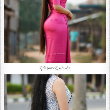
ဗိုက် (ဆောင့်) မင်းမင်း