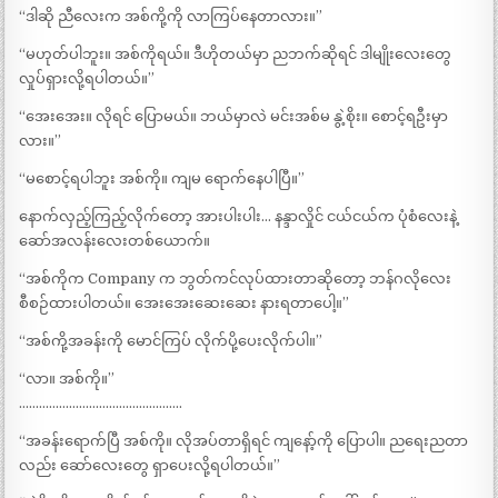
“ဒါဆို ညီလေးက အစ်ကို့ကို လာကြပ်နေတာလား။”
“မဟုတ်ပါဘူး။ အစ်ကိုရယ်။ ဒီဟိုတယ်မှာ ညဘက်ဆိုရင် ဒါမျိုးလေးတွေ
လှုပ်ရှားလို့ရပါတယ်။”
“အေးအေး။ လိုရင် ပြောမယ်။ ဘယ်မှာလဲ မင်းအစ်မ နွဲ့စိုး။ စောင့်ရဦးမှာ
လား။”
“မစောင့်ရပါဘူး အစ်ကို။ ကျမ ရောက်နေပါပြီ။”
နောက်လှည့်ကြည့်လိုက်တော့ အားပါးပါး… နန္ဒာလှိုင် ငယ်ငယ်က ပုံစံလေးနဲ့
ဆော်အလန်းလေးတစ်ယောက်။
“အစ်ကိုက Company က ဘွတ်ကင်လုပ်ထားတာဆိုတော့ ဘန်ဂလိုလေး
စီစဉ်ထားပါတယ်။ အေးအေးဆေးဆေး နားရတာပေါ့။”
“အစ်ကို့အခန်းကို မောင်ကြပ် လိုက်ပို့ပေးလိုက်ပါ။”
“လာ။ အစ်ကို။”
………………………………………….
“အခန်းရောက်ပြီ အစ်ကို။ လိုအပ်တာရှိရင် ကျနော့်ကို ပြောပါ။ ညရေးညတာ
လည်း ဆော်လေးတွေ ရှာပေးလို့ရပါတယ်။”