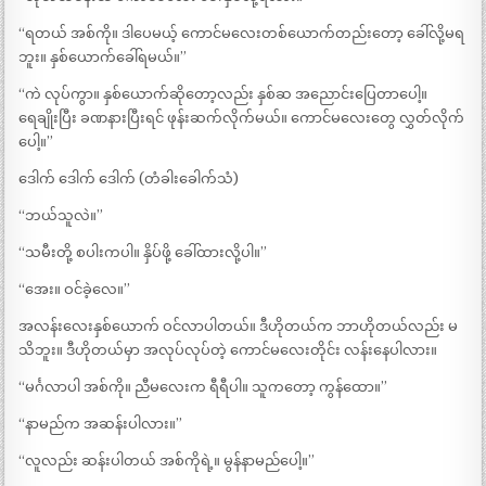
“ရတယ် အစ်ကို။ ဒါပေမယ့် ကောင်မလေးတစ်ယောက်တည်းတော့ ခေါ်လို့မရ
ဘူး။ နှစ်ယောက်ခေါ်ရမယ်။”
“ကဲ လုပ်ကွာ။ နှစ်ယောက်ဆိုတော့လည်း နှစ်ဆ အညောင်းပြေတာပေါ့။
ရေချိုးပြီး ခဏနားပြီးရင် ဖုန်းဆက်လိုက်မယ်။ ကောင်မလေးတွေ လွှတ်လိုက်
ပေါ့။”
ဒေါက် ဒေါက် ဒေါက် (တံခါးခေါက်သံ)
“ဘယ်သူလဲ။”
“သမီးတို့ စပါးကပါ။ နှိပ်ဖို့ ခေါ်ထားလို့ပါ။”
“အေး။ ဝင်ခဲ့လေ။”
အလန်းလေးနှစ်ယောက် ဝင်လာပါတယ်။ ဒီဟိုတယ်က ဘာဟိုတယ်လည်း မ
သိဘူး။ ဒီဟိုတယ်မှာ အလုပ်လုပ်တဲ့ ကောင်မလေးတိုင်း လန်းနေပါလား။
“မင်္ဂလာပါ အစ်ကို။ ညီမလေးက ရီရီပါ။ သူကတော့ ကွန်ထော။”
“နာမည်က အဆန်းပါလား။”
“လူလည်း ဆန်းပါတယ် အစ်ကိုရဲ့။ မွန်နာမည်ပေါ့။”