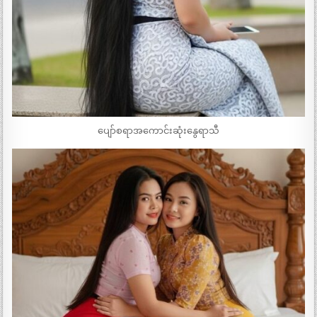
ပျော်စရာအကောင်းဆုံးနွေရာသီ