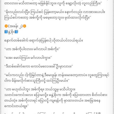
တာလား။ မသိတာတော့ မဖြစ်နိုင်ဘူး။ လူကို ချော့လိုးတဲ့ လူလည်ကြီး။”
“မိုးလည်းလင်းပြီ။ ကြယ်စင် ပြန်တော့မယ်။ နောက်လည်း လာအားပေးပါ။
ကြယ်စင်ကတော့ အစ်ကို့ကို မမေ့တော့ဘူး။ မှတ်ထားလိုက်ပြီ။”
(အခန်း ၂)
နွဲ့စိုး
နောက်တစ်ခေါက် ရောက်ခဲ့ပြန်ပေါ့ ဟိုတယ်ပင်လယ်ရယ်။
“ဟာ အစ်ကိုပါလား။ မင်္ဂလာပါ အစ်ကို။”
“အေး မောင်ကြပ်။ မင်္ဂလာပါကွာ။”
“ဒီတစ်ခေါက်ကော ကောင်မလေးခေါ်ဦးမှာလား။”
“မင်းကလည်း ငါ့ကိုမြင်တာနဲ့ ဒီမေးခွန်း တန်းမေးတော့တာပဲ။ လူတွေကြားရင်
ငါက မိန်းမလိုက်စားသူကြီးလို့ ထင်ကြဦးမယ်။”
“ဟာ မဟုတ်ပါဘူး အစ်ကိုရ။ ဘယ်သူ့မှ မသိပါဘူး။
သတင်းကောင်းလေး ပြောမလို့။ မနွဲ့စိုးက အစ်ကို ပြောထားတာ စိတ်ဝင်စား
တယ်တဲ့။ အစ်ကိုလာရင် ပြောလို့ ကျနော့်ကို မှာထားတယ်။ အခြေအနေ
ကောင်းတယ်ဗျ။”