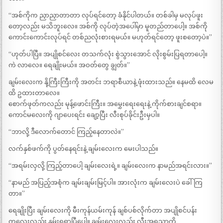
“အစ်ကိုက ညှာညှာတာတာ လုပ်ရင်တော့ ခံနိုင်ပါတယ်။ တစ်ခါမှ မလုပ်ဖူး
တော့လည်း မသိဘူးလေ။ အစ်ကို လုပ်တဲ့အပေါ်မှာ မူတည်တာပေါ့။ အစ်ကို
ကောင်းကောင်းလုပ်ရင် တစ်ညလုံးစားရမယ်။ မဟုတ်ရင်တော့ ဖူးစတော့ပဲ။”
“ဟုတ်ပါပြီ။ အပျိုစင်လေး တသက်လုံး စွဲသွားအောင် လိုးစွမ်းပြရတာပေါ့။
ကဲ လာလေ။ ရေချိုးမယ်။ အဝတ်တွေ ချွတ်။”
ချမ်းလေးက နို့ကြီးကြီးကို အတင်း ဘရာစီယာနဲ့ ဖုံးထားသည်။ နေမထိ လေမ
ထိ ဥထားတာလေ။
စောက်ဖုတ်ကလည်း မုန့်ဖောင်းကြီး။ အမွှေးရေးရေးနဲ့ ကိုက်စားချင်စရာ။
ကောင်မလေးကို ဂျာပေးရင်း ချော့ပြီး လီးစုပ်ခိုင်းဦးမှပါ။
“ဘာလို့ ဒီလောက်တောင် ကြည့်နေတာလဲ။”
လက်နှစ်ဖက်ကို ပွတ်နေရင်းနဲ့ ချမ်းလေးက မေးပါသည်။
“အရမ်းလှလို့ ကြည့်တာပေါ့ ချမ်းလေးရဲ့။ ချမ်းလေးက နာမည်အရင်းလား။”
“နာမည် အပြည့်အစုံက ချမ်းချမ်းမြင့်ပါ။ အားလုံးက ချမ်းလေးပဲ ခေါ်ကြ
တာ။”
ရေချိုးပြီး ချမ်းလေးကို မီးကုန်ယမ်းကုန် ချစ်ပစ်လိုက်တာ အပျိုစင်ပန်း
ကလေးလည်း နွမ်းရရှာပြီပေါ့။ ချမ်းလေးလည်း လီးအရသာကို