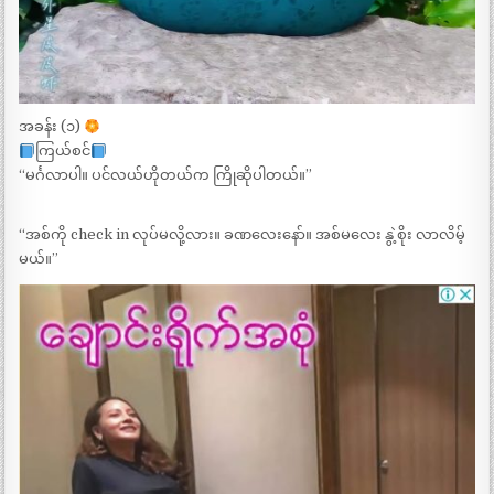
အခန်း (၁)
ကြယ်စင်
“မင်္ဂလာပါ။ ပင်လယ်ဟိုတယ်က ကြိုဆိုပါတယ်။”
“အစ်ကို check in လုပ်မလို့လား။ ခဏလေးနော်။ အစ်မလေး နွဲ့စိုး လာလိမ့်
မယ်။”