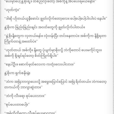
“ပေးမှာပေါ့ နွဲ့စိုးရဲ့။ တစ်ညလုံးတော့ အစ်ကိုနဲ့ အိပ်ပေးရမယ်နော်။”
“ဟုတ်ကဲ့။”
“ဒါဆို ဟိုတယ်ယူနီဖောင်း ချွတ်လိုက်တော့လေ။ ပေါ့ပေါ့ပေါ့ပါးပါးပဲ နေပါ။”
နွဲ့စိုးက ဖြည်းဖြည်းချင်း အဝတ်တွေကို ချွတ်လိုက်ပါတယ်။
“နွဲ့စိုးနို့တွေက လှတယ်နော်။ လုံးဝန်းပြီး တင်းနေတာပဲ။ အစ်ကိုက နို့စို့ရတာ
ကြိုက်တာနဲ့ အတော်ပဲ။”
“ဟုတ်တယ် အစ်ကို။ နို့တွေ ပုံပျက်မှာစိုးလို့ ဘဲကိုတောင် ပေးမကိုင်ဘူး။
အစ်ကို စို့ချင်ရင်တော့ စိတ်ကြိုက်စို့ပါ။”
“နေပါဦး။ စောက်ဖုတ်လေးက ကတုံးလေးပါလား။”
နွဲ့စိုးက ရှက်စနိုးနဲ့။
“ဘဲက အမြဲဘာဂျာပေးလို့ အမွှေးပြောင်ပြောင် အမြဲ ရိတ်တယ်။ ဘဲကတော့
တကယ်ကို ဘာဂျာဆွဲတာ။”
“ဘဲကို လီးရော စုပ်ပေးလား။”
“စုပ်ပေးတာပေါ့။”
“အစ်ကို့ကိုကော လီးစုပ်ပေးမှာလား။”