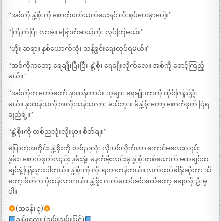
“အစ်ကို နွဲ့စိုးကို စောက်ဖုတ်ယက်ပေးရင် လီးစုပ်ပေးမှာပေါ့။”
“ကြိုက်ပြီ။ လာခဲ့။ ခြောက်ဆယ့်ကိုး လုပ်ကြမယ်။”
“ဟိုး ဆရာ။ နှစ်ယောက်လုံး သန့်ရှင်းရေးလုပ်ရမယ်။”
“အစ်ကိုကတော့ ရေချိုးပြီးပြီ။ နွဲ့စိုး ရေချိုးလိုက်လေ။ အစ်ကို စောင့်ကြည့်
မယ်။”
“အစ်ကိုက တော်တော် နှာထန်တာပဲ။ သူများ ရေချိုးတာကို ထိုင်ကြည့်ဦး
မယ်။ နှာထန်သလို အလိုးသန်သလား မသိဘူး။ မိနွဲ့စိုးတော့ စောက်ဖုတ် ပြဲရ
ချည်ရဲ့။”
“နွဲ့စိုးကို တစ်ညလုံးလိုးမှာ။ စိတ်ချ။”
ပြောတဲ့အတိုင်း နွဲ့စိုးကို တစ်ညလုံး လိုးပစ်လိုက်တာ ကောင်မလေးလည်း
နွမ်း၊ စောက်ဖုတ်လည်း နွမ်းနဲ့။ မနက်မိုးလင်းမှ နွဲ့စိုးတစ်ယောက် မထချင်ထ
ချင်နဲ့ ပြန်သွားပါတယ်။ နွဲ့စိုးကို လိုးရတာတန်တယ်။ လက်ထပ်ခါနီးဆိုတာ သိ
တော့ စိတ်က ပိုထန်လာတယ်။ နွဲ့စိုး လက်မထပ်ခင်အထိတော့ ချော့လိုးဦးမှ
ပါ။
(အခန်း ၃)
ချမ်းလေး (ချမ်းချမ်းမြင့်)