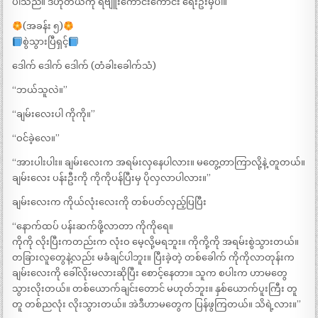
ပါသည်။ ဒီဟိုတယ်ကို ရီဗျူးကောင်းကောင်း ရေးဦးမှပါ။
(အခန်း ၅)
စွဲသွားပြီရှင့်
ဒေါက် ဒေါက် ဒေါက် (တံခါးခေါက်သံ)
“ဘယ်သူလဲ။”
“ချမ်းလေးပါ ကိုကို။”
“ဝင်ခဲ့လေ။”
“အားပါးပါး။ ချမ်းလေးက အရမ်းလှနေပါလား။ မတွေ့တာကြာလို့နဲ့ တူတယ်။
ချမ်းလေး ပန်းဦးကို ကိုကိုပန်ပြီးမှ ပိုလှလာပါလား။”
ချမ်းလေးက ကိုယ်လုံးလေးကို တစ်ပတ်လှည့်ပြပြီး
“နောက်ထပ် ပန်းဆက်ဖို့လာတာ ကိုကိုရေ။
ကိုကို လိုးပြီးကတည်းက လုံးဝ မေ့လို့မရဘူး။ ကိုကို့ကို အရမ်းစွဲသွားတယ်။
တခြားလူတွေနဲ့လည်း မခံချင်ပါဘူး။ ပြီးခဲ့တဲ့ တစ်ခေါက် ကိုကိုလာတုန်းက
ချမ်းလေးကို ခေါ်လိုးမလားဆိုပြီး စောင့်နေတာ။ သူက စပါးက ဟာမတွေ
သွားလိုးတယ်။ တစ်ယောက်ချင်းတောင် မဟုတ်ဘူး။ နှစ်ယောက်ပူးကြီး တူ
တူ တစ်ညလုံး လိုးသွားတယ်။ အဲဒီဟာမတွေက ပြန်ဖွကြတယ်။ သိရဲ့လား။”