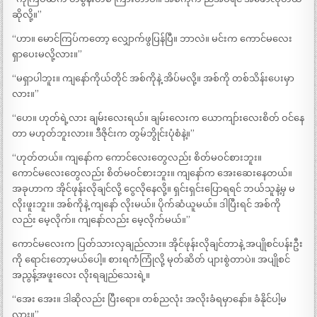
ဆိုလို့။”
“ဟာ။ မောင်ကြပ်ကတော့ လျှောက်ဖွပြန်ပြီ။ ဘာလဲ။ မင်းက ကောင်မလေး
ရှာပေးမလို့လား။”
“မရှာပါဘူး။ ကျနော်ကိုယ်တိုင် အစ်ကိုနဲ့ အိပ်မလို့။ အစ်ကို တစ်သိန်းပေးမှာ
လား။”
“ဟေ။ ဟုတ်ရဲ့လား ချမ်းလေးရယ်။ ချမ်းလေးက ယောကျာ်းလေးစိတ် ဝင်နေ
တာ မဟုတ်ဘူးလား။ ဒီဇိုင်းက တွမ်ဘွိုင်းပုံစံနဲ့။”
“ဟုတ်တယ်။ ကျနော်က ကောင်လေးတွေလည်း စိတ်မဝင်စားဘူး။
ကောင်မလေးတွေလည်း စိတ်မဝင်စားဘူး။ ကျနော်က အေးဆေးနေတယ်။
အခုဟာက အိုင်ဖုန်းလိုချင်လို့ ငွေလိုနေလို့။ ရှင်းရှင်းပြောရရင် ဘယ်သူနဲ့မှ မ
လိုးဖူးဘူး။ အစ်ကိုနဲ့ ကျနော် လိုးမယ်။ ပိုက်ဆံယူမယ်။ ဒါပြီးရင် အစ်ကို
လည်း မေ့လိုက်။ ကျနော်လည်း မေ့လိုက်မယ်။”
ကောင်မလေးက ပြတ်သားလှချည်လား။ အိုင်ဖုန်းလိုချင်တာနဲ့ အပျိုစင်ပန်းဦး
ကို ရောင်းတော့မယ်ပေါ့။ စားရကံကြုံလို့ မုတ်ဆိတ် ပျားစွဲတာပဲ။ အပျိုစင်
အညွန့်အဖူးလေး လိုးရချည်သေးရဲ့။
“အေး အေး။ ဒါဆိုလည်း ပြီးရော။ တစ်ညလုံး အလိုးခံရမှာနော်။ ခံနိုင်ပါ့မ
လား။”