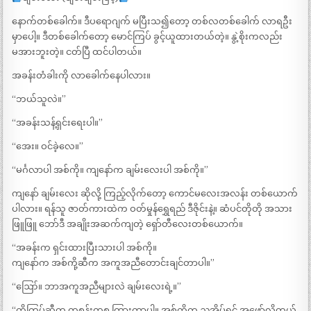
နောက်တစ်ခေါက်။ ဒီပရောဂျက် မပြီးသ၍တော့ တစ်လတစ်ခေါက် လာရဦး
မှာပေါ့။ ဒီတစ်ခေါက်တော့ မောင်ကြပ် ခွင့်ယူထားတယ်တဲ့။ နွဲ့စိုးကလည်း
မအားဘူးတဲ့။ ငတ်ပြီ ထင်ပါတယ်။
အခန်းတံခါးကို လာခေါက်နေပါလား။
“ဘယ်သူလဲ။”
“အခန်းသန့်ရှင်းရေးပါ။”
“အေး။ ဝင်ခဲ့လေ။”
“မင်္ဂလာပါ အစ်ကို။ ကျနော်က ချမ်းလေးပါ အစ်ကို။”
ကျနော် ချမ်းလေး ဆိုလို့ ကြည့်လိုက်တော့ ကောင်မလေးအလန်း တစ်ယောက်
ပါလား။ ရန်သူ ဇာတ်ကားထဲက ဝတ်မှုန်ရွှေရည် ဒီဇိုင်းနဲ့။ ဆံပင်တိုတို အသား
ဖြူဖြူ ဘော်ဒီ အချိုးအဆက်ကျတဲ့ ရှော်တီလေးတစ်ယောက်။
“အခန်းက ရှင်းထားပြီးသားပါ အစ်ကို။
ကျနော်က အစ်ကို့ဆီက အကူအညီတောင်းချင်တာပါ။”
“ဪ။ ဘာအကူအညီများလဲ ချမ်းလေးရဲ့။”
“ကိုကြပ်ဆီက တစွန်းတစ ကြားတာပါ။ အစ်ကိုက ညအိပ်ရင် အဖော်လိုတယ်