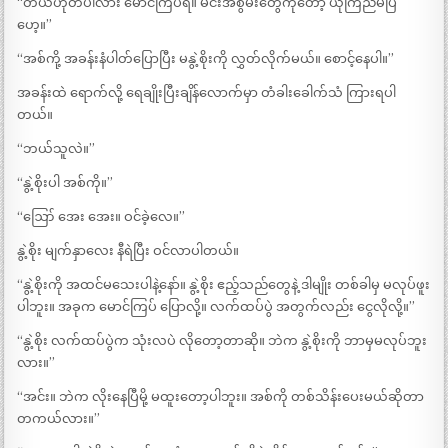
“တယ်ဟုတ်ပါလား မောင်ကြပ်ရ။ မင်းအစွမ်းတွေကိုတော့ ယုံကြည်မိပြီ
ဟေ့။”
“အစ်ကို့ အခန်းနံပါတ်ပြောပြီး မနွဲ့စိုးကို လွှတ်လိုက်မယ်။ စောင့်နေပါ။”
အခန်းထဲ ရောက်လို့ ရေချိုးပြီးချိန်လောက်မှာ တံခါးခေါက်သံ ကြားရပါ
တယ်။
“ဘယ်သူလဲ။”
“နွဲ့စိုးပါ အစ်ကို။”
“ဪ အေး အေး။ ဝင်ခဲ့လေ။”
နွဲ့စိုး မျက်နှာလေး နီရဲပြီး ဝင်လာပါတယ်။
“နွဲ့စိုးကို အထင်မသေးပါနဲ့နော်။ နွဲ့စိုး ဧည့်သည်တွေနဲ့ ဒါမျိုး တစ်ခါမှ မလုပ်ဖူး
ပါဘူး။ အခုက မောင်ကြပ် ပြောလို့။ လက်ထပ်ပွဲ အတွက်လည်း ငွေလိုလို့။”
“နွဲ့စိုး လက်ထပ်ပွဲက သုံးလပဲ လိုတော့တာဆို။ ဘဲက နွဲ့စိုးကို ဘာမှမလုပ်ဘူး
လား။”
“အင်း။ ဘဲက လိုးနေပြီမို့ မထူးတော့ပါဘူး။ အစ်ကို တစ်သိန်းပေးမယ်ဆိုတာ
တကယ်လား။”