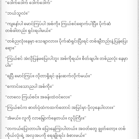
“ဒေါက်ဒေါက် ဒေါက်ဒေါက်”
“ဘယ်သူလဲ။”
“ကျနော်ပါ မောင်ကြပ်ပါ အစ်ကို။ ကြယ်စင်ရောက်ပါပြီ။ ပိုက်ဆံ
တစ်ခါတည်း ရှင်းရပါမယ်။”
“တစ်ညလုံးနေမှာ သေချာလား။ ပိုက်ဆံရှင်းပြီးရင် တစ်ချီတည်းနဲ့ ပြန်ပြေး
ရော။”
“ကြယ်စင် အဲလိုပြန်မပြေးပါဘူး အစ်ကိုရယ်။ စိတ်ချပါ။ တစ်ညလုံး နေမှာ
ပါ။”
“ရပြီ မောင်ကြပ်။ လိုတာရှိရင် ဖုန်းဆက်လိုက်မယ်။”
“ကောင်းသောညပါ အစ်ကို။”
“လာလေ ကြယ်စင်။ အခန်းထဲဝင်လေ။”
“ကြယ်စင်က ဓာတ်ပုံထဲကထက်တောင် အပြင်မှာ ပိုလှနေပါလား။”
“အံမယ်။ လူကို လာမြှောက်နေတယ်။ လူပိုကြီး။”
“တကယ်ပြောတာပါ။ ပြောနေကြာပါတယ်။ အဝတ်တွေ ချွတ်တော့။ တစ်
ကိုယ်လုံးရဲ့ အလှအပကို ရေချိုးရင်း ခံစားမယ်။”