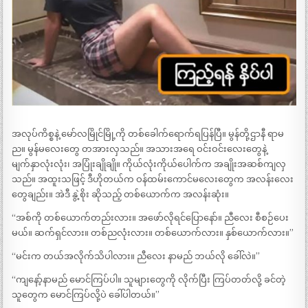
အလုပ်ကိစ္စနဲ့ မော်လမြိုင်မြို့ကို တစ်ခေါက်ရောက်ရပြန်ပြီ။ မွန်တို့ဌာနီ ရာမ
ည။ မွန်မလေးတွေ တအားလှသည်။ အသားအရေ ဝင်းဝင်းလေးတွေနဲ့
မျက်နှာလုံးလုံး၊ အပြုံးချိုချို။ ကိုယ်လုံးကိုယ်ပေါက်က အချိုးအဆစ်ကျလှ
သည်။ အထူးသဖြင့် ဒီဟိုတယ်က ဝန်ထမ်းကောင်မလေးတွေက အလန်းလေး
တွေချည်း။ အဲဒီ နွဲ့စိုး ဆိုသည့် တစ်ယောက်က အလန်းဆုံး။
“အစ်ကို တစ်ယောက်တည်းလား။ အဖော်လိုရင်ပြောနော်။ ညီလေး စီစဉ်ပေး
မယ်။ ဆက်ရှင်လား။ တစ်ညလုံးလား။ တစ်ယောက်လား။ နှစ်ယောက်လား။”
“မင်းက တယ်အလိုက်သိပါလား။ ညီလေး နာမည် ဘယ်လို ခေါ်လဲ။”
“ကျနော့်နာမည် မောင်ကြပ်ပါ။ သူများတွေကို လိုက်ပြီး ကြပ်တတ်လို့ ခင်တဲ့
သူတွေက မောင်ကြပ်လို့ပဲ ခေါ်ပါတယ်။”