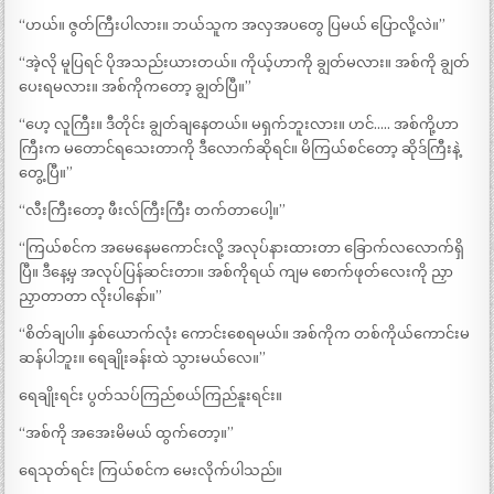
“ဟယ်။ ဇွတ်ကြီးပါလား။ ဘယ်သူက အလှအပတွေ ပြမယ် ပြောလို့လဲ။”
“အဲ့လို မူပြရင် ပိုအသည်းယားတယ်။ ကိုယ့်ဟာကို ချွတ်မလား။ အစ်ကို ချွတ်
ပေးရမလား။ အစ်ကိုကတော့ ချွတ်ပြီ။”
“ဟေ့ လူကြီး။ ဒီတိုင်း ချွတ်ချနေတယ်။ မရှက်ဘူးလား။ ဟင်….. အစ်ကို့ဟာ
ကြီးက မတောင်ရသေးတာကို ဒီလောက်ဆိုရင်။ မိကြယ်စင်တော့ ဆိုဒ်ကြီးနဲ့
တွေ့ပြီ။”
“လီးကြီးတော့ ဖီးလ်ကြီးကြီး တက်တာပေါ့။”
“ကြယ်စင်က အမေနေမကောင်းလို့ အလုပ်နားထားတာ ခြောက်လလောက်ရှိ
ပြီ။ ဒီနေ့မှ အလုပ်ပြန်ဆင်းတာ။ အစ်ကိုရယ် ကျမ စောက်ဖုတ်လေးကို ညှာ
ညှာတာတာ လိုးပါနော်။”
“စိတ်ချပါ။ နှစ်ယောက်လုံး ကောင်းစေရမယ်။ အစ်ကိုက တစ်ကိုယ်ကောင်းမ
ဆန်ပါဘူး။ ရေချိုးခန်းထဲ သွားမယ်လေ။”
ရေချိုးရင်း ပွတ်သပ်ကြည်စယ်ကြည်နူးရင်း။
“အစ်ကို အအေးမိမယ် ထွက်တော့။”
ရေသုတ်ရင်း ကြယ်စင်က မေးလိုက်ပါသည်။