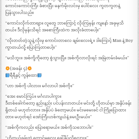
ကောင်းကောင်းကြီး ခံစားပြီး မနက်မိုးလင်းမှ ပေါင်လေး ကွတကွတနဲ့
ပြန်သွားပါသည်။
“ကောင်းလိုက်တာဗျာ။ လူတွေ ဘာကြောင့် လိုးကြမှန်း ကျနော် အခုမှသိ
တယ်။ ဒီလိုမှန်းသိရင် အစောကြီးထဲက အလိုးခံတာပေါ့။”
“လိုးတတ်တဲ့သူနဲ့ လိုးမှ ကောင်းတာလေ ချမ်းလေးရဲ့။ ဒါကြောင့် Man နဲ့ Boy
ကွာတယ်လို့ ပြောကြတာပေါ့။”
“မသိဘူး။ အစ်ကို့ကိုတော့ စွဲသွားပြီ။ အစ်ကိုလာလိုးရင် အမြဲတမ်းခံမယ်။”
(အခန်း ၄)
ရီရီနှင့် ကွန်ထော
“ဟာ အစ်ကို ပါလား။ မင်္ဂလာပါ အစ်ကို။”
“အေး မောင်ကြပ်။ မင်္ဂလာပါကွာ။
ဒီတစ်ခေါက်တော့ နည်းနည်း ပင်ပန်းလာတယ်။ မင်းတို့ ဟိုတယ်မှာ အနှိပ်ခန်း
ရှိတယ် မဟုတ်လား။ အနှိပ်ပဲ ခံတော့မယ်။ မင်းမမေးခင် ငါ ကြိုပြောထား
တာ။ မဟုတ်ရင် အော်ကြီးဟစ်ကျယ်နဲ့ မေးဦးမယ်။”
“အစ်ကိုကလည်း ပြောရောမယ်။ အစ်ကိုသဘောပါ။”
“ဟိုတယ်ခန်းထဲ ကောင်မလေး ခေါ်နှိပ်လို့ရလား။”