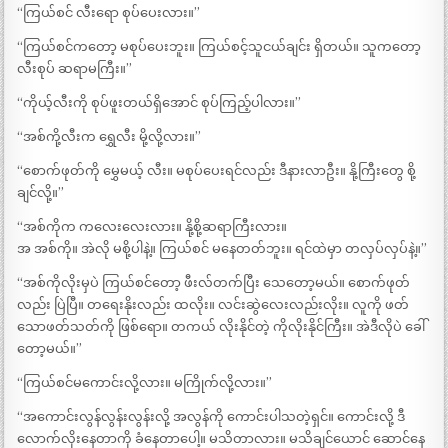
“ကြယ်စင် လီးရော စုပ်ပေးလား။”
“ကြယ်စင်ကတော့ မစုပ်ပေးဘူး။ ကြယ်စင့်သူငယ်ချင်း ရှိတယ်။ သူကတော့
လီးစုပ် ဆရာမကြီး။”
“ကိုယ့်လီးကို စုပ်ဖူးတယ်ရှိအောင် စုပ်ကြည့်ပါလား။”
“အစ်ကို့လီးက ရွှေလီး မို့လို့လား။”
“စောက်ဖုတ်ကို မွှေမယ့် လီး။ မစုပ်ပေးရင်လည်း ဒီနားလာဦး။ နို့ကြီးတွေ စို့
ချင်လို့။”
“အစ်ကိုက ကလေးလေးလား။ နို့စို့ဆရာကြီးလား။
အ အစ်ကို။ အဲလို မစို့ပါနဲ့။ ကြယ်စင် မနေတတ်ဘူး။ ရင်ထဲမှာ တလှပ်လှပ်နဲ့။”
“အစ်ကိုလိုးမှပဲ ကြယ်စင်တော့ ဖီးလ်တက်ပြီး သေတော့မယ်။ စောက်ဖုတ်
လည်း ပြဲပြီ။ တရေးနိုးလည်း ထလိုး။ လင်းဆွဲလေးလည်းလိုး။ လူကို ဖတ်
သောဖတ်သတ်ကို ဖြစ်ရော။ တကယ် လိုးနိုင်တဲ့ ကိုလိုးနိုင်ကြီး။ အဲဒီလိုပဲ ခေါ်
တော့မယ်။”
“ကြယ်စင်မကောင်းလို့လား။ မကြိုက်လို့လား။”
“အကောင်းလွန်လွန်းလွန်းလို့ အလွန်ကို ကောင်းပါသတဲ့ရှင်။ ကောင်းလို့ ဒီ
လောက်လိုးနေတာကို ခံနေတာပေါ့။ မသိတာလား။ မသိချင်ယောင် ဆောင်နေ