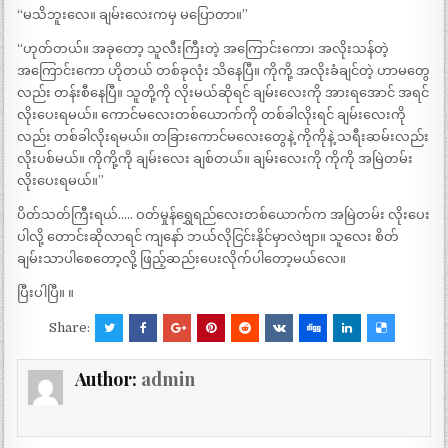
“မသိဘူးလေ။ ချမ်းလေးကမှ မပြောတာ။”
“ဟုတ်တယ်။ အခုတော့ သူလီးကြီးတဲ့ အကြောင်းကော၊ အလိုးသန်တဲ့
အကြောင်းကော ဟိုတယ် တစ်ခုလုံး သိနေပြီ။ ကိုကို့ အလိုးခံချင်တဲ့ ဟာမတွေ
လည်း တန်းစီနေပြီ။ သူတို့ကို လိုးမယ်ဆိုရင် ချမ်းလေးကို အားရအောင် အရင်
လိုးပေးရမယ်။ ကောင်မလေးတစ်ယောက်ကို တစ်ခါလိုးရင် ချမ်းလေးကို
လည်း တစ်ခါလိုးရမယ်။ တခြားကောင်မလေးတွေနဲ့ ကိုကိုနဲ့ သရီးဆမ်းလည်း
လိုးပစ်မယ်။ ကိုကို့ကို ချမ်းလေး ချစ်တယ်။ ချမ်းလေးကို ကိုကို အမြဲတမ်း
လိုးပေးရမယ်။”
ပိတ်သတ်ကြီးရယ်….. ဝတ်မှုန်ရွှေရည်လေးတစ်ယောက်က အမြဲတမ်း လိုးပေး
ပါလို့ တောင်းဆိုလာရင် ကျနော် ဘယ်လိုငြင်းနိုင်မှာလဲဗျာ။ သူလေး စိတ်
ချမ်းသာပါစေတော့လို့ ဖြည့်ဆည်းပေးလိုက်ပါတော့မယ်လေ။
ပြီးပါပြီ။ ။
Share:
Author:
admin