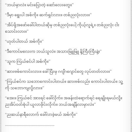
“ဘယ်မှာလဲ။ မင်းပြောတဲ့ ဆော်လေးတွေ။”
“ဒီမှာ ရွေးပါ အစ်ကို။ ဆက်ရှင်လား။ တစ်ညလုံးလား။”
“အိပ်ဖို့အဖော်ခေါ်ပါတယ်ဆိုမှ တစ်ညလုံးပေါ့ ကိုယ့်လူရဲ့။ တစ်ညလုံး ငါး
သောင်းလား။”
“ဟုတ်ပါတယ် အစ်ကို။”
“ဒီကောင်မလေးက ဘယ်သူလဲ။ အသားဖြူဖြူ နို့ကြီးကြီးနဲ့။”
“သူက ကြယ်စင်ပါ အစ်ကို။”
“ဆားဗစ်ကောင်းလား။ ခေါ်ပြီးမှ ဂဂျီဂဂျောင်တွေ လုပ်တတ်လား။”
“ကြယ်စင်က သဘောကောင်းပါတယ်။ ဆားဗစ်လည်း ကောင်းပါတယ်။ သူ့
ကို သဘောကျလို့လား။”
“အေး။ ကြယ်စင် အားရင် ခေါ်လိုက်။ အခန်းထဲရောက်ရင် ရေချိုးရမယ်လို့။
ညအိပ်ဝတ်စုံပါ ယူလာခိုင်းလိုက်။ ဘယ်အချိန်လာမှာလဲ။”
“ညဆယ်နာရီလောက် ခေါ်လာခဲ့မယ် အစ်ကို။”
………………………………………………..