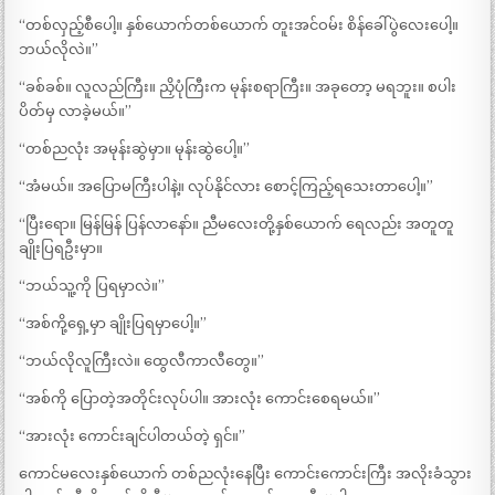
“တစ်လှည့်စီပေါ့။ နှစ်ယောက်တစ်ယောက် တူးအင်ဝမ်း စိန်ခေါ်ပွဲလေးပေါ့။
ဘယ်လိုလဲ။”
“ခစ်ခစ်။ လူလည်ကြီး။ ညှိပုံကြီးက မုန်းစရာကြီး။ အခုတော့ မရဘူး။ စပါး
ပိတ်မှ လာခဲ့မယ်။”
“တစ်ညလုံး အမုန်းဆွဲမှာ။ မုန်းဆွဲပေါ့။”
“အံမယ်။ အပြောမကြီးပါနဲ့။ လုပ်နိုင်လား စောင့်ကြည့်ရသေးတာပေါ့။”
“ပြီးရော။ မြန်မြန် ပြန်လာနော်။ ညီမလေးတို့နှစ်ယောက် ရေလည်း အတူတူ
ချိုးပြရဦးမှာ။
“ဘယ်သူ့ကို ပြရမှာလဲ။”
“အစ်ကို့ရှေ့မှာ ချိုးပြရမှာပေါ့။”
“ဘယ်လိုလူကြီးလဲ။ ထွေလီကာလီတွေ။”
“အစ်ကို ပြောတဲ့အတိုင်းလုပ်ပါ။ အားလုံး ကောင်းစေရမယ်။”
“အားလုံး ကောင်းချင်ပါတယ်တဲ့ ရှင်။”
ကောင်မလေးနှစ်ယောက် တစ်ညလုံးနေပြီး ကောင်းကောင်းကြီး အလိုးခံသွား