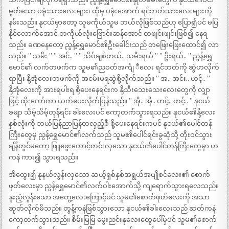
မွတ်သော ပခုံးသားလေးများ၊ ထိုမှ ပခုံးအောက် ရင်ဘတ်သားလေးများကို
နမ်းသည်။ နုငယ်မှာတော့ သူမကိုယ်သူမ ဘယ်လိုဖြစ်သည်ဟု ပြော၍ပင် မပြ
နိုင်လောက်အောင် တကိုယ်လုံးဗြောင်းဆန်အောင် တဖျင်းဖျင်းဖြစ်၍ နေရ
သည်။ ခဏနေတော့ ညွန့်ရွှေမောင်၏ဦးခေါင်းသည် တဖြေးဖြေးထောင်၍ လာ
သည်။ ” သမီး ” ” အင်.. ” ” သိပ်ချစ်တယ်.. သမီးရယ် ” ” ဦးရယ်.. ” ညွန့်ရွှေ
မောင်၏ လက်တဖက်က သူမ၏ညဝတ်အင်္ကျ ီလေး ရင်ဘတ်ကို ဆွဲဟလိုက်
ရာပြီး နို့အုံလေးတဖက်ကို အငမ်းမရဆွဲစို့လိုက်သည်။ ” အ.. အင်း.. ဟင့်.. ”
နို့အုံလေးကို အားရပါးရ စို့ပေးနေရင်းက နို့သီးသေးသေးလေးတွေကို လျှာ
ဖြင့် ထိုးကော်ကာ ယက်ပေးလိုက်ပြန်သည်။ ” အို.. အို.. ဟင့်.. ဟင့်.. ” နုငယ်
ခမျာ သိမ့်သိမ့်တုန်ရင်း ခါးလေးပင် ကော့တက်သွားရသည်။ နုငယ်၏နို့လေး
နှစ်လုံးကို ဘယ်ပြန်ညာပြန်တလှည့်စီ စို့ပေးနေရင်းကပင် နုငယ်၏ပေါင်တန်
ကြီးတွေမှ ညွန့်ရွှေမောင်၏လက်သည် သူမ၏ပေါင်ရင်းခွဆုံသို့ တိုးဝင်သွား
ချိန်တွင်မတော့ ဖြူဖွေးတောင့်တင်းလှသော နုငယ်၏ပေါင်တန်ကြီးတွေမှာ ဟ
ကနဲ ကား၍ သွားရသည်။
အိထွေး၍ နုနယ်လွန်းလှသော ဆယ့်ရှစ်နှစ်အရွယ်အပျိုစင်လေး၏ စောက်
ဖုတ်လေးမှာ ညွန့်ရွှေမောင်၏လက်ဝါးအောက်သို့ ကျရောက်သွားရလေသည်။
နူးညံ့လွန်းသော အတွေ့လေးကြောင့်ပင် သူမ၏စောက်ဖုတ်လေးကို အသာ
ဆုတ်လိုက်မိသည်။ တွန့်ကနဲဖြစ်သွားသော နုငယ်၏ခါးလေးသည် ဆတ်ကနဲ
ကော့တက်သွားသည်။ စိမ်းမြမြ မွေးညင်းနုလေးတွေပေါ်မှပင် သူမ၏စောက်