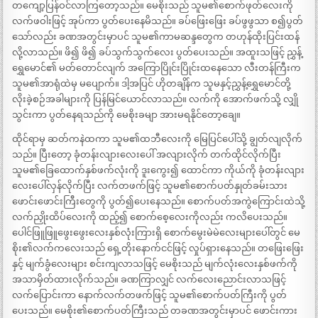
တကျော့ပြန်ဝင်လာကြတော့သည်။ မေစိုးသည် သူမ၏စောက်ဖုတ်လေးကို
လက်ဖဝါးဖြင့် အုပ်ကာ ပွတ်ပေးနေမိသည်။ ခပ်ဖြေးဖြေး ခပ်ဖွဖွသာ စ၍ပွတ်
သော်လည်း ခဏအတွင်းမှာပင် သူမ၏ကာမဆန္ဒတွေက တဟုန်ထိုးပြင်းထန်
လို့လာသည်။ ဖိ၍ ဖိ၍ ခပ်သွက်သွက်လေး ပွတ်ပေးသည်။ အထူးသဖြင့် ညွှန့်
ရွှေမောင်၏ မတ်တောင်လျက် အကြောပြိုင်းပြိုင်းထနေသော လီးတန်ကြီးက
သူမ၏အာရုံထဲမှ မပျောက်။ ဒါ့အပြင် ဟိုတချိန်က သူမနှင့်ညွှန့်ရွှေမောင်တို့
လိုးခဲ့စဉ်အခါများကို ပြန်မြင်ယောင်လာသည်။ လက်ကို အောက်ဖက်သို့ လျှို
သွင်းကာ ပွတ်နေရသည်ကို မေစိုးခမျာ အားမရနိုင်တော့ချေ။
ထိုင်ရာမှ ဆတ်ကနဲထကာ သူမ၏ထဘီလေးကို မြေပြင်ပေါ်သို့ ချွတ်လျလိုက်
သည်။ ပြီးတော့ ခုံတန်းလျားလေးပေါ် အလျားလိုက် တက်ထိုင်လိုက်ပြီး
သူမ၏ခြေထောက်နှစ်ဖက်လုံးကို ဒူးကွေး၍ ထောင်ကာ ကိုယ်ကို ခုံတန်းလျား
လေးပေါ်လှန်လိုက်ပြီး လက်တဖက်ဖြင့် သူမ၏စောက်ပတ်နှုတ်ခမ်းသား
ဖောင်းဖောင်းကြီးတွေကို ပွတ်၍ပေးနေသည်။ စောက်ပတ်အကွဲကြောင်းထဲသို့
လက်ညှိုးထိပ်လေးကို ထည့်၍ စောက်စေ့လေးကိုလည်း ကလိပေးသည်။
ပေါင်ဖြူဖြူဖွေးဖွေးလေးနှစ်လုံးကြားရှိ စောက်မွေးမဲမဲလေးများပေါ်တွင် မေ
စိုး၏လက်ကလေးသည် ရှေ့တိုးနောက်ငင်ဖြင့် လှုပ်ရှားနေသည်။ တဖြေးဖြေး
နှင့် မျက်ခွံလေးများ စင်းကျလာသဖြင့် မေစိုးသည် မျက်လုံးလေးနှစ်ဖက်ကို
အသာမှိတ်ထားလိုက်သည်။ ခဏကြာလျှင် လက်လေးညောင်းလာသဖြင့်
လက်ပြောင်းကာ နောက်လက်တဖက်ဖြင့် သူမ၏စောက်ပတ်ကြီးကို ပွတ်
ပေးသည်။ မေစိုး၏စောက်ပတ်ကြီးသည် တခဏအတွင်းမှာပင် ဖောင်းကား