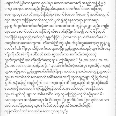
မချိတင်ကဲဖြစ်လာရသော နုငယ်မှာ စောက်ပတ်လေးကို အရည်တရွှဲရွှဲဖြင့်
ကော့ ကော့ပေးလာသည်။ ကြပ်ညပ်နေသော စောက်ခေါင်းလေးကြောင့်
မာကျောလှသော လီးချောင်းကြီးမှာ စောက်စိအတက်လေးကို အဝင်အထွက်
တွင် အသွားအပြန်တောက်လျှောက် ပွတ်၍ဆွဲနေတော့ရာ နုငယ်ခမျာ
နုနုထွတ်ထွတ်စောက်ပတ်အုံလေးပင် တဆတ်ဆတ်တုန်နေရရှာသည်။ ကျဉ်း
လှသော စောက်ပတ်လေးကြောင့် လီးချောင်းကြီးကို ဆွ၍ လက်ဖြင့်ဆုတ်
သလိုဖြစ်နေရသည့်အထဲတွင် ရမ္မက်ပြင်းပြလာသော နုငယ်၏စောက်ခေါင်း
အတွင်းသားလေးတွေကပါ လီးတန်ကြီးကို ရစ်ပတ်စုပ်ယူနေတော့ရာ ညွှန့်ရွှေ
မောင်၏လီးကြီးမှာ ဆိမ့်တက်လာရလေပြီ။ ညွှန့်ရွှေမောင်သည် သူ၏လီးတန်
ကြီးကို လီးဒစ်ကြီးပေါ်သည်အထိ ဆွဲထုတ်ကာ ဆက်တိုက်ဆိုသလို
သွက်သွက်ကြီးပင် လိုးလိုက်တော့ရာ မကြာမီမှာပင် ” ဦး..အမလေး..အ..အ..
ဦး..အမလေး..လေး..ဟင့်..ဟင့်.. ” နုငယ်၏ကိုယ်လုံးလေးမှာ လူးလိမ့်ကော့ပျံ
သွားရစဉ်မှာပင် ညွှန့်ရွှေမောင်၏ခါးကြီးမှာ ဆတ်ကနဲ ဆတ်ကနဲ တွန့်သွားရင်း
သူမ၏အသစ်စက်စက်စောက်ခေါင်းလေးထဲသို့ သုက်ရည်များကို ပြွတ်ကနဲ
ပြွတ်ကနဲ ပန်း၍ ထည့်လိုက်လေတော့သည်။ အိမ်ရှေ့ပန်းခြံထဲတွင် ထိုင်နေမိ
သောမေစိုးတယောက် မကြည့်မိရန် သတိထားသော်လည်း မနေနိုင်သော
သူမ၏မျက်လုံးများက အိမ်အေါ်ထပ်သို့ လှမ်းကြည့်မိလိုက်စဉ်မှာပင် မီး
လင်းနေသော အခန်းလေးမှာ မီးငြိမ်းသွားပြီး ညအိပ်မီးအပြာရောင်လေးသာ
လင်းလာချိန်မှာတော့ သူမ၏ရင်ထဲတွင် နင့်ကနဲ ခံစားလိုက်ရပြီး
တုန်တုန်ယင်ယင်လေးပင်ဖြစ်ကာသွားရသည်။