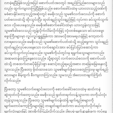
လာခဲ့ရပြီဖြစ်သည့်အပြင် စောက်ပတ်အဝတွင် အရည်ကြည်လေးများသည်
လည်း ထွက်ကျလာကြပြီဖြစ်သည်။ စောက်ခေါင်းထဲမှ ယားလာသည့်ဒဏ်ကို
မခံစားနိုင်တော့သည့်အဆုံးတွင် မေစိုးသည် သူမ၏လက်ခလယ်ကို စောက်
ပတ်လေးထဲသို့ ထိုးသွင်းပြီး ထုတ်ချည်သွင်းချည်ဖြင့် လုပ်ကာ ခပ်သွက်သွက်
လေး လိုးပေးနေသည်။ မေစိုး၏စောက်ခေါင်းထဲမှာ ယားလွန်းလှသဖြင့်
သူမ၏ခါးလေသည် တွန့်လိုက်လိမ်လိုက်ဖြင့် လုံးတစ်နေသော ဖင်သားဖွေး
ဖွေးကြီးများမှာ လှုပ်လှုပ်ရွရွဖြစ်ကာ အားမလိုအားမရဟန်ဖြင့် ကော့တက်
လာရလေသည်။ မေစိုးသည် သူမ၏စောက်ပတ်ထဲသို့ ထည့်မွှေကာ သွင်းချည်
ထုတ်ချည်လုပ်ပေးနေသော လက်ချောင်းအား ခပ်ပြင်းပြင်းဆောင့်ကာ
ခပ်သွက်သွက်လုပ်နေသည်။ သူမ၏ကိုယ်တွင်းမှ ရမ္မက်သွေးများကလည်း
အဆမတန်ထကြွနေလေသည်။ သို့ရာတွင် လက်ခလယ်လေးကို စောက်ပတ်
ထဲသို့ တစထက်တစပိုမိုပြင်းစွာ ဆောင့်ထည့်ရမည့်အစား တဖြေးဖြေးနှေးလို့
သွားသည်။ ပြီးတော့ မှိတ်ထားသော သူမ၏မျက်ခွံလေးတွေကြားမှ မျက်ရည်
လေးများ စိမ့်ထွက် စီးကျလာကြသည်။ သူမသည် အံလေးတချက်ကြိတ်
လိုက်သည်။
ပြီးတော့ သူမ၏လက်ချောင်းလေးကို စောက်ခေါင်းလေးထဲမှ ဆတ်ကနဲ
ဆွဲထုတ်လိုက်တော့သည်။ မေစိုးသည် ရုတ်တရက်လန့်သွားကာ တကိုယ်လုံး
တုန်သွားရသည်။ ပြီးတော့ သူမ၏မျက်ဝန်းထဲရှိ မျက်ရည်စများကို
မျက်တောင်ကော့ကြီးများဖြင့် တဖျတ်ဖျတ်ခတ်ကာ ဖယ်ထုတ်လိုက်ရင်း
မျက်လုံးများဖြင့် အားစိုက်ကြည့်လိုက်သည်။ ဒါပေမဲ့ မျက်နှာနှစ်ခုက ကပ်နေ