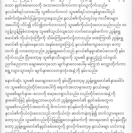
သော နှုတ်ခမ်းလေးကို အသာလေးဖိကပ်ကာ စုပ်ယူလိုက်သည်။
နုငယ်၏ရင်သားပေါ်မှ သူ၏လက်ကလဲ သူမ၏ရင်သားနှစ်မွှာပေါ်တွင်
ခေါက်တုံ့ခေါက်ပြန်ကူးလူးနေသည်။ နုငယ်၏ကိုယ်တွင်းမှ ကလီစာများ
အပေါ်သို့ လိပ်၍ လိပ်၍တက်လာသလို သူမ၏ကိုယ်လုံးလေးသည်လည်း တ
လွန့်လွန့်ဖြစ်လာရာမှ သူမ၏သွယ်လျသော လက်လေးနှစ်ဖက်က ညွန့်ရွှေ
မောင်၏ ကိုယ်လုံးကြီးကို သိမ်းကြုံးဖက်လို့လာသည်။ ခဏကြာထိ ညွန့်ရွှေ
မောင်၏ စုပ်နမ်းနေသော အနမ်းတွေကြောင့် နုငယ်၏ကျောလေးမှာ ကော့
တက် ၍ လာတော့သည်။ ညွန့်ရွှေမောင်သည် နုငယ်၏နဖူးဆံစပ်လေးကို နမ်း
လိုက်သည်။ ပြီးတော့မှ သူ၏နှာသီးဖျားကို သူမ၏ နူးနူးညံ့ညံ့ ဝင်းမွတ်
ညက်ညောကာ ချောမောလှသော မျက်နှာလေးပေါ်မှ မကြွဘဲ လျှောတိုက်ကာ
ရွေ့လျားသွားရင်း မျက်နှာလေးတခုလုံးအနှံ့ကို နမ်းသည်။
နောက်ဆုံး သူမ၏ မေးဖျားလေးကို နမ်းပြီးတော့မှ ညွန့်ရွှေမောင်၏နှာခေါင်း
က သူမ၏လည်တိုင်လေးပေါ်ကို ရောက်အလာမှာတော့ နုငယ်ခမျာ
သူမ၏မျက်နှာေလေးကို မော့ပေးရှာပါသည်။ လည်တိုင်လေးအနှံ့ကို
နှာခေါင်းဖြင့် နမ်းရုံမျှသာမဟုတ်ဘဲ ညွန့်ရွှေမောင်၏ နှုတ်ခမ်းတွေက
သူမ၏လည်တိုင်အထက်သို့ ဖိကပ်ကာ စုပ်နမ်းလိုက်ချိန်တွင်တော့
နုငယ်၏ကိုယ်လုံးလေးသည် တကိုယ်လုံး ဆတ်ကနဲတုန်၍ တက်သွားရလေ
တော့သည်။ သူမ၏လည်တိုင်ဖြူဖြူလေးနှစ်ဖက်ကို အားရအောင် စုပ်နမ်းပြီး
တော့ ညွန့်ရွှေမောင်၏နှုတ်ခမ်းတွေကို ခွာလိုက်တော့မှ နုငယ်ခမျာ ဟင်းကနဲ
သက်ပြင်းချလိုက်ရရှာသည်။ ညွန့်ရွှေမောင်၏နှုတ်ခမ်းတွေက နုငယ်၏ဝင်း