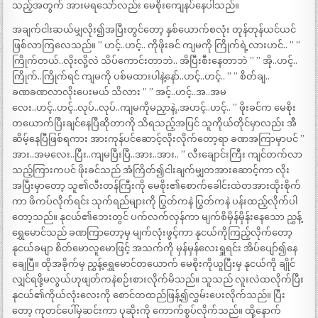
သည့်အတွက် အားမရသော်လည်း မေစိုးကျေနပ်နေပါသည်။
အချက်ငါးဆယ်မျှလိုး၍အပြီးတွင်တော့ နှစ်ယောက်စလုံး တုန်တုန်ယင်ယင်
ဖြစ်လာကြလေသည်။ ” ဟင့်..ဟင့်.. ကိုဖိုးခင် ကျမကို ကြိုက်ရဲ့လားဟင်.. ” ”
ကြိုက်တယ်..လိုးလို့လဲ သိပ်ကောင်းတာဘဲ.. အိပြီးစီးနေတာဘဲ ” ” အို..ဟင့်..
ကြိုက်..ကြိုက်ရင် ကျမကို ပစ်မထားပါနဲ့နော်..ဟင့်..ဟင့်.. ” ” စိတ်ချ..
ခဏခဏလာလိုးပေးမယ် သိလား ” ” အင့်..ဟင့်..အ..အမ
လေး..ဟင့်..ဟင့်..လုပ်..လုပ်..ကျမကိုမညှာနဲ့..အဟင့်..ဟင့်.. ” ဖိုးခင်က မေစိုး
တယောက်ပြီးချင်နေပြီဆိုတာကို သိရသည့်အပြင် သူကိုယ်တိုင်မှာလည်း အီ
ဆိမ့်နေပြီဖြစ်ရကား အားကုန်ပင်ဆောင့်လိုးလိုက်တော့ရာ ခဏအကြာမှာပင် ”
အား..အမလေး..ပြီး..ကျမပြီးပြီ..အား..အား.. ” လီးချောင်းကြီး ကျင်တက်လာ
သည့်ကြားကပင် ဖိုးခင်သည် အံကြိတ်၍ငါးချက်မျှတအားဆောင့်ကာ လိုး
အပြီးမှာတော့ သူ၏လီးတန်ကြီးကို မေစိုး၏စောက်ခေါင်းထဲတအားထိုးစိုက်
ကာ ဖိကပ်လိုက်ရင်း သုက်ရည်များကို ပြွတ်ကနဲ ပြွတ်ကနဲ ပန်းထည့်လိုက်ပါ
တော့သည်။ နုငယ်၏ဘေးတွင် ပက်လက်လှန်ကာ မျက်စိမှိန်မှိန်းနေသော ညွှန့်
ရွှေမောင်သည် ခဏကြာတော့မှ မျက်လုံးဖွင့်ကာ နုငယ်ကိုကြည့်လိုက်တော့
နုငယ်ခမျာ စိတ်မောလူမောဖြင့် အသက်ကို မှန်မှန်လေးရှူရင်း အိပ်ပျော်၍နေ
ချေပြီ။ ထိုအခိုက်မှ ညွှန့်ရွှေမောင်တယောက် မေစိုးကိုယူပြီးမှ နုငယ်ကို ချိုင်
လျှင်ရဖို့မလွယ်ဟုဖျတ်ကနဲစဉ်းစားလိုက်မိသည်။ သူသည် လူးလဲထလိုက်ပြီး
နုငယ်၏ကိုယ်လုံးလေးကို စောင်တထည်ဖြန့်၍လွှမ်းပေးလိုက်သည်။ ပြီး
တော့ ကုတင်ပေါ်မှဆင်းကာ ပုဆိုးကို ကောက်စွပ်လိုက်သည်။ ထို့နောက်