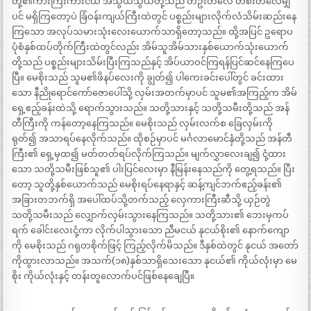
တို့၏ကားကြီးကားငယ် အသွယ်သွယ်တို့သည် တဦးတလေ တစီးတလေမျှ
ပင် မရှိကြတော့ပဲ ခြံဝန်းကျယ်ကြီးထဲတွင် ပစ္စည်းများလိုက်လံသိမ်းဆည်းနေ
ကြသော အလုပ်သမားသုံးလေးယောက်သာရှိတော့သည်။ ထို့အပြင် ဥရောပ
ပုံစံနှစ်ထပ်တိုက်ကြီးထဲတွင်လည်း အိမ်သူအိမ်သားနှစ်ယောက်သုံးယောက်
တို့သည် ပစ္စည်းများသိမ်းပြီးကြသည်နှင့် အိပ်ယာဝင်ကြရန်ပြင်ဆင်နေကြပေ
ပြီ။ မေစိုးသည် သူမ၏ဖိနပ်လေးကို ချွတ်၍ ပါကေးခင်းပေါ်တွင် ခင်းထား
သော နီညိုရောင်ကော်ဇောပေါ်သို့ လှမ်းအတက်မှာပင် သူမ၏အကြည့်က အိမ်
ရှေ့ဧည့်ခန်းထဲသို့ ရောက်သွားသည်။ သတို့သားနှင့် သတို့သမီးတို့သည် အန်
တီကြီးကို ကန်တော့နေကြသည်။ မေစိုးသည် လှမ်းလက်စ ခြေလှမ်းကို
ရုတ်၍ အသာရပ်နေလိုက်သည်။ ထိုစဉ်မှာပင် မင်္ဂလာမောင်နှံတို့သည် အန်တီ
ကြီး၏ ရှေ့မှထ၍ မတ်တတ်ရပ်လိုက်ကြသည်။ မျက်လွှာလေးချ၍ ငုံ့ထား
သော သတို့သမီးဖြစ်သူ၏ ပါးပြင်လေးမှာ နီမြန်းနေသည်ကို တွေ့ရသည်။ ပြီး
တော့ သူတို့နှစ်ယောက်သည် မေစိုးရပ်နေရာနှင့် ဆန့်ကျင်ဘက်ဧည့်ခန်း၏
အခြားတဘက်ရှိ အပေါ်ထပ်သို့တက်သည့် လှေကားကြီးဆီသို့ ယှဉ်တွဲ
သတို့သမီးသည် လျှောက်လှမ်းသွားနေကြသည်။ သတို့သား၏ ဘေးမှကပ်
ရက် ခေါင်းလေးငုံ့ကာ လိုက်ပါသွားသော ညီမငယ် နုငယ်စိုး၏ နောက်ကျော
ကို မေစိုးသည် ဂရုတစိုက်ဖြင့် ကြည့်လိုက်မိသည်။ ဒီနှစ်ထဲတွင် နုငယ် အတော်
ကိုထွားလာသည်။ အသက်(၁၈)နှစ်သာရှိသေးသော နုငယ်၏ ကိုယ်လုံးမှာ မေ
စိုး ကိုယ်လုံးနှင့် တန်းတူလောက်ပင်ဖြစ်နေချေပြီ။