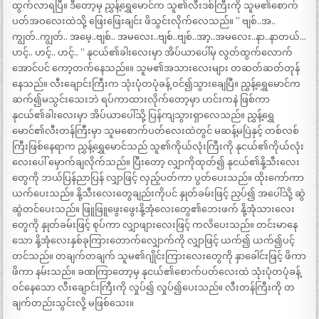
ထွက်လာရပြီ။ ဒီတော့မှ ညွှန့်ရွှေမောင်က သူ၏လီးဒစ်ကြီးကို သူမ၏စောက်
ပတ်အဝလေးထဲသို့ ဖြေးဖြေးချင်း ဖိသွင်းလိုက်လေသည်။ ” ဗျစ်..အ..
ကျွတ်..ကျွတ်.. အမေ့..ဗျစ်.. အမလေး..ဗျစ်..ဗျစ်..အာ့..အမလေး..နာ..နာတယ်…
ဟင့်.. ဟင့်.. ဟင့်.. ” နုငယ်၏ခါးလေးမှာ အိပ်ယာပေါ်မှ လွတ်ထွက်လောက်
အောင်ပင် ကော့တက်နေသည်။။ သူမ၏အသားလေးများ တဆတ်ဆတ်တုန်
နေသည်။ လီးချောင်းကြီးက သုံးပုံတပုံခန့် ဝင်၍သွားချေပြီ။ ညွှန့်ရွှေမောင်က
ဆက်၍မသွင်းသေးဘဲ ရပ်ကာထားလိုက်တော့မှာ ဟင်းကနဲ ဖြစ်ကာ
နုငယ်၏ခါးလေးမှာ အိပ်ယာပေါ်သို့ ပြန်ကျသွားရှာလေသည်။ ညွှန့်ရွှေ
မောင်၏လီးတန်ကြီးမှာ သူမစောက်ပတ်လေးထဲတွင် မဆန့်မပြဲနှင့် တစ်လစ်
ကြီးဖြစ်နေရာက ညွှန့်ရွှေမောင်သည် သူ၏ကိုယ်လုံးကြီးကို နုငယ်၏ကိုယ်လုံး
လေးပေါ် မှောက်ချလိုက်သည်။ ပြီးတော့ လျှာကိုထုတ်၍ နုငယ်၏နို့သီးလေး
တွေကို ဘယ်ပြန်ညာပြန် လျှာဖြင့် လှည့်ပတ်ကာ ပွတ်ပေးသည်။ ထိုးကော်ကာ
ယက်ပေးသည်။ နို့သီးလေးတွေချည်းကိုပင် နှုတ်ခမ်းဖြင့် ညှပ်၍ အပေါ်သို့ ဆွဲ
ဆွဲတင်ပေးသည်။ ဖြူဖြူဖွေးဖွေးနို့အုံလေးတွေ၏ဘေးဖက် နို့အုံသားလေး
တွေကို နှုတ်ခမ်းဖြင့် စုပ်ကာ လျှာဖျားလေးဖြင့် ကလိပေးသည်။ တင်းမာနေ
သော နို့အုံလေးနှစ်ခုကြားတောက်လျှောက်ကို လျှာဖြင့် ယက်၍ ယက်၍ပင့်
တင်သည်။ တချက်တချက် သူမ၏ဂျိုင်းကြားလေးတွေကို နှာခေါင်းဖြင့် ဖိကာ
ဖိကာ နမ်းသည်။ ခဏကြာတော့မှ နုငယ်၏စောက်ပတ်လေးထဲ သုံးပုံတပုံခန့်
ဝင်နေသော လီးချောင်းကြီးကို လှုပ်၍ လှုပ်၍ပေးသည်။ လီးတန်ကြီးကို တ
ချက်တည်းသွင်းလို့ မဖြစ်သေး။