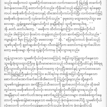
သည်။ မေစိုးကလဲ သူမ၏ပိုက်ထားသော လက်ကလေးကို ဖြည်၍ တဖက်ကို
ခံတန်းလေးပေါ်သို့ ထောက်လိုက်သည်။ ကိုဖိုးခင်သည် မြေပြင်တွင် ရပ်နေရာ
ကပင် မေစိုး၏ကိုယ်လုံးလေးနှင့် ထိအောင်တိုးကပ်လိုက်ပြီး လက်တဖက်ဖြင့်
မေစိုး၏ပခုံးလေးကို လှမ်းဖက်လိုက်သည်။ ” ခုမှတော့ မထူးတော့ပါဘူး မမ
လေးရာ.. ညွှန့်ရွှေမောင်နဲ့နုငယ်တို့လဲ ခုချိန်ဆိုရင် သူတို့အားရပါးရ… ” ”
အို..တော်..တော်ပါတော့.. ” မေစိုးက ထိတ်လန့်တကြား တားမြစ်လိုက်ပါ
သည်။ ဒါကြောင့်လဲ ဖိုးခင်က တခွန်းတည်းကိုသာ ဆက်ပြောလိုက်ပါသည်။ ”
ကျနော့်လဲ ဒီမှာ ကြည့်ပါဦး မမလေးရာ ” ” အို.. ” ပြောရင်းကပင် ဖိုးခင်သည်
သူ၏ပုဆိုးကို ချွတ်ချပစ်လိုက်ရာ လီးတန်ကြီးက ထောင်းကနဲ ထွက်ပေါ်လာ
တော့ မေစိုးခမျာ အိုကနဲ တွန့်လိုက်ကာမှ ပိုဆိုးသွားရသည်။
တွန့်သွားသော သူမ၏ကိုယ်လုံးလေးကြောင့် အပြင်တွင်ပြူးထွက်နေသော
သူမနို့အုံထွားထွားကြီးမှ နို့သီးမာမာလေးသည် လီးချောင်းကြီးထိပ်နှင့် မိမိရရ
ကြီးသွားထိပွတ်မိသည်။ ဖိုးခင်ကတော့ လုံလှပြီအထင်နှင့် ပူးကပ်ထားသော
ပေါင်ဖြူဖြူကြီးနှစ်လုံးအကြား ပေါင်ရင်းမှ တစ်၍အပြင်သို့ထွက်နေသော
စောက်ပတ်အောက်ဖက်စပ်အိအိလေးကို ကြည့်လို့နေသည်။ ထို့နောက်
သူမ၏ကျန်နေသော အင်္ကျီကြယ်သီးလေးကို ချွတ်ပေးလိုက်သည်။ ထိုအခါ
တွင်တော့ မေစိုး၏တကိုယ်လုံး ဗလာကျင်း၍လုံးတီးဖြစ်သွားရသည်။ ထို
အချိန်မှာပင် စောက်ပတ်အဝမှ စောက်ရည်ကြည်လေးများ တစစ်စစ်ထွက်နေ
တာကို မချိမဆန့်ခံစားနေရသော မေစိုးသည် ခုံတန်းလေးပေါ်သို့ သူမ၏ကိုယ်
လုံးလေးကို ပက်လက်လှန်ချပေးလိုက်သည်။ ဖိုးခင်က ခုံတန်းထိပ်သို့