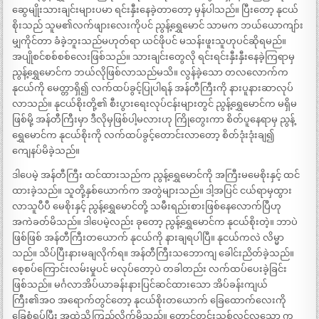
ဆွေမျိုးသားချင်းများပမာ ရင်းနှီးနေခဲ့တာတော့ မှန်ပါသည်။ ပြီးတော့ နုငယ်
စိုးသည် သူမ၏လက်ဖျားလေးကိုပင် ညွန့်ရွှေမောင် သာမက ဘယ်ယောကျာ်း
မျှကိုင်တာ ခံခဲ့ဘူးသည်မဟုတ်ရာ ယင်ဖိုပင် မသန်းဖူးသူဟုပင်ဆိုရမည်။
အပျိုစင်စစ်စစ်လေးဖြစ်သည်။ သားချင်းတွေလို ရင်းရင်းနှီးနှီးနေခဲ့ကြရာမှ
ညွန့်ရွှေမောင်က ဘယ်လိုဖြစ်လာသည်မသိ။ လွန်ခဲ့သော တလလောက်က
နုငယ်ကို မေတ္တာရှိ၍ လက်ထပ်ခွင့်ပြုပါရန် အန်တီကြီးကို နားပူနားဆာလုပ်
လာသည်။ နုငယ်စိုးတို့၏ စီးပွားရေးလုပ်ငန်းများတွင် ညွန့်ရွှေမောင်က မရှိမ
ဖြစ်မို့ အန်တီကြီးမှာ ဒီလိုမှဖြစ်ပါ့မလားဟု ကြိုတွေးကာ စိတ်ပူနေရာမှ ညွန့်
ရွှေမောင်က နုငယ်စိုးကို လက်ထပ်ခွင့်တောင်းလာတော့ စိတ်ဒုံးဒုံးချ၍
ကျေနပ်မိခဲ့သည်။
ဒါပေမဲ့ အန်တီကြီး ထင်ထားသည်က ညွန့်ရွှေမောင်ကို အကြီးမမေစိုးနှင့် ထင်
ထားခဲ့သည်။ သူတို့နှစ်ယောက်က အတွဲများသည်။ ဒါ့အပြင် ငယ်ရာမှထွား
လာသူပီပီ မေစိုးနှင့် ညွန့်ရွှေမောင်တို့ သမီးရည်းစားဖြစ်နေလောက်ပြီဟု
အကဲခတ်မိသည်။ ဒါပေမဲ့လည်း ခုတော့ ညွန့်ရွှေမောင်က နုငယ်စိုးတဲ့။ ဘာပဲ
ဖြစ်ဖြစ် အန်တီကြီးတယောက် နုငယ်ကို နားချရပါပြီ။ နုငယ်ကလဲ လိမ္မာ
သည်။ သိပ်ပြီးနားမချလိုက်ရ။ အန်တီကြီးသဘောကျ ခေါင်းညိတ်ခဲ့သည်။
စေ့စပ်ကြောင်းလမ်းမှုပင် မလုပ်တော့ပဲ တခါတည်း လက်ထပ်ပေးခဲ့ခြင်း
ဖြစ်သည်။ မင်္ဂလာအိပ်ယာခန်းနားပြင်ဆင်ထားသော အိပ်ခန်းကျယ်
ကြီး၏အဝ အရောက်တွင်တော့ နုငယ်စိုးတယောက် ခြေထောက်လေးကို
ခြေစုံရပ်ပြီး အထဲသို့ကြည့်လိုက်မိသည်။ တောင့်တင်းသစ်လွင်လှသော ကု