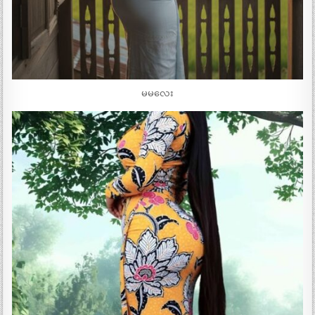
မမလေး