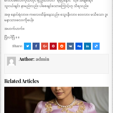
ကောင်မလေးကိုယ်တိုင် မှည့်ထားတာ “ရဲရင့်နောင်” တဲ့။ အချစ်ဆုံး
သူငယ်ချင်း နာမည်လည်း ပါစေချင်သောကြောင့်ဟု သိရသည်။
အခု နောင်ရဲလား။ ကလေးထိန်းနေသည်။ သွေးနီးလား ဝေးလား မသိသော ဒူး
မနာသားလေးကိုပေါ့။
အဟက်ဟက်။
ပြီးပါပြီ ။ ။
Share:
Author:
admin
Related Articles