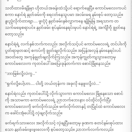
သတိထားမိချိန်မှာ ဟိုတယ်အခန်းထဲသို့ပင် ရောက်နေပြီ။ ကောင်မလေးကပင်
စကာ နောင်ရဲ နှုတ်ခမ်းကို ရေငတ်နေသူပမာ အငမ်းမရ နမ်းစုပ် တော့သည်။
နူးညံ့လိုက်တာဗျာ….. ဖူးငုံငုံ နှုတ်ခမ်းနှစ်လွှာကနေ ချိုမြမြ အရသာက တ
သက်မမေ့စရာပင်။ နှုတ်ခမ်း စုပ်နမ်းနေရင်းမှပင် နောင်ရဲရဲ့ အင်္ကျီကို ချွတ်နေ
တော့သည်။
နောင်ရဲရဲ့ လက်နှစ်ဘက်ကလည်း အလိုက်သင့်ပင် ကောင်မလေးရဲ့ တင်ပါးကို
ပွတ်ရာမှတဆင့် စကပ်ကို ချွတ်ချလိုက်သည်။ အပြန်အလှန် နမ်းနေရင်းပင်
အဝတ်တွေ အကုန်ချွတ်ချလိုက်ကြသည်။ အကုန်ကျွတ်ကျသွားတော့မှ
ကောင်မလေးက ကုတင်ပေါ် အပြေးခုန်တက်ကာ စောင်ခြုံနေသည်။
“ဘာဖြစ်လို့လဲကွ…”
“ရှက်လို့ပေါ့ဟာ….. ငါတို့ ဘယ်တုန်းက အခုလို နေဖူးလို့လဲ….”
နောင်ရဲလည်း ကုတင်ပေါ်သို့ လိုက်သွားကာ ကောင်မလေး ခြုံနေသော စောင်
ကို အသာမကာ ကောင်မလေးရဲ့ ညာဘက်ဘေးနား ဝင်ထိုင်လိုက်ပြီး
ကောင်မလေးကို ဖက်လိုက်သည်။ ဖက်လိုက်တာနှင့် တပြိုင်ထဲ ကောင်မလေး
က ခေါင်းအုံပေါ်သို့ လှဲချလိုက်သည်။
ဖက်ရက်သားလေး အလိုက်သင့် လှဲချပြီးတော့မှ ခုဏက စတင်နမ်းစုပ်ထား
သော နှုတ်ခမ်းဖူးဖူးလေးကို စုပ်တော့သည်။ ညာဘက်လက်ကလည်း