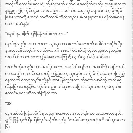
အလိုလို ကောင်မလေးရဲ့ ညီမလေးကို ပွတ်ပေးနေလိုက်သည်။ အမွှေးတွေက
နူးညံ့စွာဖြင့် ကိုင်လို့ကောင်းသည်။ အပေါက်ဝနေရာကို ရောက်တော့ စိုစိစိုစိ
ဖြစ်နေတာကို နောင်ရဲ သတိထားမိလိုက်သည်။ နမ်းနေရာကနေ လှိုက်မောနေ
သော အသံနှင့်။
“နောင်ရဲ… ငါ့ကို မြန်မြန်လုပ်တော့ဟာ…”
နောင်ရဲလည်း အသာထကာ လှဲနေသော ကောင်မလေးကို ပေါင်ကားခိုင်းပြီး
ဒူးထောင်ခိုင်းလိုက်ကာ ညီလေးကို အပေါက်ဝဆီသို့ ထိုးထည့်တော့သည်။
အပေါက်က တအားကျဉ်းနေသောကြောင့် လွယ်လွယ်နှင့် မဝင်ပေ။
အတင်းထိုးထည့်သော အခါမှာတော့ အပေါက်ချော်ကာ အပေါ်သို့ ချော်ထွက်
လေသည်။ ကောင်မလေးကို ကြည့်တော့ သူလုပ်တာကို စိတ်ဝင်တစားကြည့်
နေတာကို တွေ့ရသည်။ သို့နှင့် အားပြန်သွင်းကာ ညီတော်မောင်ကို လက်နှင့်
ထိန်းပြီး အားနှင့်ဖိချလိုက်သည်။ ဝင်သွားလေပြီ။ အဆုံးထိတော့ မဟုတ်။
ကောင်မလေးဆီက အံကြိတ်ကာ
“အ”
ဟု အော်သံ ကြားလိုက်ရသည်။ ခဏလေး အသာငြိမ်ကာ အသာလေး နည်း
နည်းပြန်ထုတ်ပြီး ပြန်သွင်းလိုက်သည်။ ဒီတစ်ခါတော့ အဆုံးထိ ဝင်သွားလေ
ပြီ။