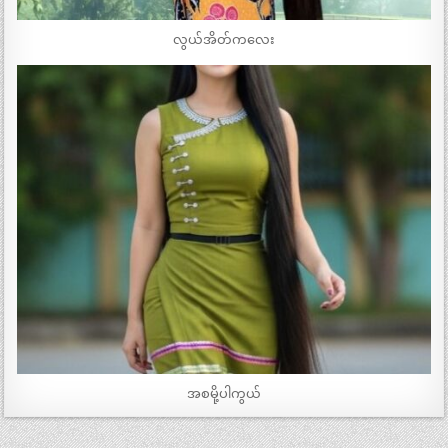
လွယ်အိတ်ကလေး
အစမို့ပါကွယ်