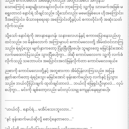
သည်။ ကောင်မလေး အမေနှင့်ကလည်း အတွင်းအစင်း အကုန်သိ
သောကြောင့် ဆွေမျိုးသားချင်းလိုပင်။ ဘာ့ကြောင့် သူ့ကိုမှ သားမက်အဖြစ် မ
ရွေးတာလဲ နောင်ရဲ သိချင်သည်။ သို့သော်လည်း မမေးဖြစ်ပေ။ ဟိုအကြောင်း၊
ဒီအကြောင်း၊ မိသားစုရေးရာ အကြောင်းတို့နှင့်ပင် စကားဝိုင်းကို အဆုံးသတ်
လိုက်သည်။
သို့သော် နောင်ရဲကို အားနာနေဟန်၊ သနားလေဟန်နှင့် စကားပြောနေသည်ဟု
ထင်သည်။ ၁၀ မိနစ်လောက် အကြာမှာပင် ကောင်မလေးတို့ အိမ်ထဲဝင်လာကြ
သည်။ ရဲရင့်သွေး မျက်နှာကတော့ ပြုံးဖြီးဖြီးပေါ့။ သူများတွေ မမြင်နိုင်အောင်
လက်မထောင်ပြသည်။ သွားပြီပေါ့ကွာ… ဒါဆို ကောင်မလေးက သူ့ကို လက်ခံ
လိုက်သည့် သဘောပင်။ အပြောင်းအလဲမြန်လိုက်တာ ကောင်မလေးရယ်။
ညစာကို ကောင်မလေးတို့နှင့် အတူစားကာ အိမ်ပြန်လာကြသည်။ အပြန်
နှုတ်ဆက်တော့ ရဲရင့်သွေး မမြင်အောင် ဖုန်းဆက်မည်ဟု လက်နှင့် ပြသွား
သည်။ ဘယ်လိုငြင်းချက် ထုတ်ချင်တာလဲ…. ဘယ်လို ဖြေရှင်းဦးမှာလဲ…. လုပ်
ပေါ့ကွာ…. မင်းကို ချစ်တော့လည်း မင်းလုပ်သမျှ ကျေနပ်နေရမှာပေါ့။
……………………………………
“ဟယ်လို… နောင်ရဲ…. မအိပ်သေးဘူးလား…”
“နင် ဖုန်းဆက်မယ်ဆိုလို့ စောင့်နေတာလေ….”
“ငါ နင့်ကို ဘယ်လိုပြောရမှန်းတောင် မသိတော့ဘူးဟာ…”