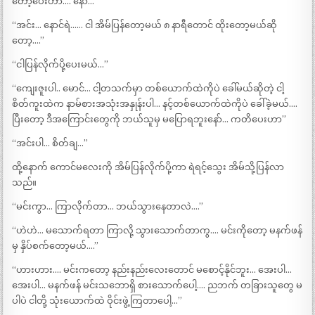
တော့ပေးဟာ…. နော်…”
“အင်း… နောင်ရဲ…… ငါ အိမ်ပြန်တော့မယ် ၈ နာရီတောင် ထိုးတော့မယ်ဆို
တော့….”
“ငါပြန်လိုက်ပို့ပေးမယ်…”
“ကျေးဇူးပါ.. မောင်… ငါ့တသက်မှာ တစ်ယောက်ထဲကိုပဲ ခေါ်မယ်ဆိုတဲ့ ငါ့
စိတ်ကူးထဲက နာမ်စားအသုံးအနှုန်းပါ… နင့်တစ်ယောက်ထဲကိုပဲ ခေါ်ခဲ့မယ်….
ပြီးတော့ ဒီအကြောင်းတွေကို ဘယ်သူမှ မပြောရဘူးနော်… ကတိပေးဟာ”
“အင်းပါ… စိတ်ချ…”
ထို့နောက် ကောင်မလေးကို အိမ်ပြန်လိုက်ပို့ကာ ရဲရင့်သွေး အိမ်သို့ပြန်လာ
သည်။
“မင်းကွာ… ကြာလိုက်တာ… ဘယ်သွားနေတာလဲ….”
“ဟဲဟဲ… မသောက်ရတာ ကြာလို့ သွားသောက်တာကွ…. မင်းကိုတော့ မနက်ဖန်
မှ နှိပ်စက်တော့မယ်….”
“ဟားဟား…. မင်းကတော့ နည်းနည်းလေးတောင် မစောင့်နိုင်ဘူး… အေးပါ…
အေးပါ… မနက်ဖန် မင်းသဘောရှိ စားသောက်ပေါ့…. ညဘက် တခြားသူတွေ မ
ပါပဲ ငါတို့ သုံးယောက်ထဲ ဝိုင်းဖွဲ့ကြတာပေါ့…”