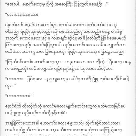
“အေးပါ… နောက်တော့မှ ငါ့ကို အစောကြီး ပြန်လွှတ်မနေနဲ့ဦး….”
“ဟားဟားဟားဟား”
နောက်တစ်နေ့ မင်္ဂလာဆောင်မှာ ကောင်မလေးက တော်တော်လေး လှ
ပါသည်။ ရဲရင့်သွေးနှင့်လည်း လိုက်ဖက်သည်ဟု ထင်သည်။ မနေ့က ကိစ္စ
အတွက် ကောင်မလေးနှင့် မျက်နှာချင်းဆိုင်ရမှာ ဖိန်းတိန့်တိန့်ဖြစ်နေပေမယ့်
ကြာတော့လည်း အဆင်ပြေသွားပါသည်။ ကောင်မလေး လမ်းလျှောက်တာ
မသိမသာလေး ကွတတဖြစ်နေသလို။ ရဲရင့်သွေးကတော့ ပြောသွားသည်။
“ကြယ်စင်ခတစ်ယောက်တော့ကွာ…. အခုတလော ဝလာလို့တဲ့… ပြီးတော့ မနေ့
က တစ်ညလုံး လမ်းလျှောက်ကျင့်နေရင်းနဲ့ ပေါင်ရှလာတယ်တဲ့ဟေ”
“ဟားဟား… ဖြစ်ရလေ…. ညကျတော့မှ ပေါင်ရှတာကို ဥုံဖွ လုပ်ပေးလိုက်ပေါ့
ကွာ…”
“ဟားဟားဟား”
နောင်ရဲကို ထိုးလိုက်တဲ့ ကောင်မလေး မျက်စောင်းတွေက မသိမသာဖြစ်ပေ
မယ့် စူးရှသည်။ ရင်ဘတ်ကို နင့်ကနဲပဲ။
အချိန်ကြာသောအခါ ယောကျ်ားလေး မွေးသည်။ တိုက်ဆိုင်တာပဲလား။
တမင် ရည်ရွယ်တာပဲလားတော့ မသိ။ ကလေး နာမည်က မေးကြည့်တော့