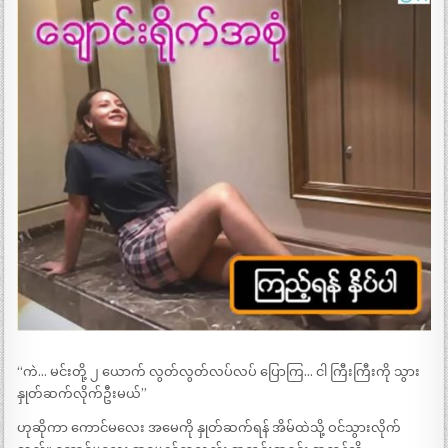
“ကဲ… မင်းတို့ ၂ ယောက် လွတ်လွတ်လပ်လပ် ပြောကြ… ငါ ကြီးကြီးကို သွား
နှုတ်ဆက်လိုက်ဦးမယ်”
ဟုဆိုကာ ကောင်မလေး အမေကို နှုတ်ဆက်ရန် အိမ်ထဲသို့ ဝင်သွားလိုက်