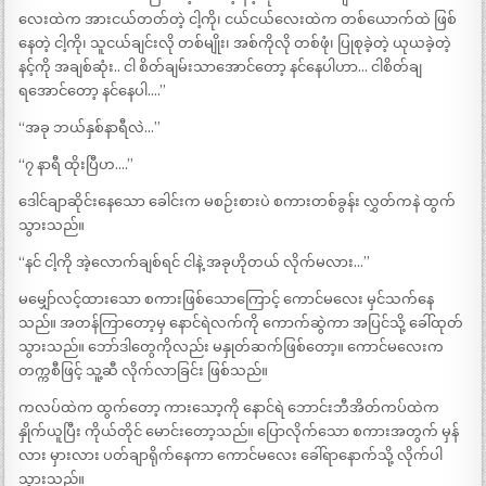
လေးထဲက အားငယ်တတ်တဲ့ ငါ့ကို၊ ငယ်ငယ်လေးထဲက တစ်ယောက်ထဲ ဖြစ်
နေတဲ့ ငါ့ကို၊ သူငယ်ချင်းလို တစ်မျိုး၊ အစ်ကိုလို တစ်ဖုံ၊ ပြုစုခဲ့တဲ့ ယုယခဲ့တဲ့
နင့်ကို အချစ်ဆုံး.. ငါ စိတ်ချမ်းသာအောင်တော့ နင်နေပါဟာ… ငါစိတ်ချ
ရအောင်တော့ နင်နေပါ….”
“အခု ဘယ်နှစ်နာရီလဲ…”
“၇ နာရီ ထိုးပြီဟ….”
ဒေါင်ချာဆိုင်းနေသော ခေါင်းက မစဉ်းစားပဲ စကားတစ်ခွန်း လွှတ်ကနဲ ထွက်
သွားသည်။
“နင် ငါ့ကို အဲ့လောက်ချစ်ရင် ငါနဲ့ အခုဟိုတယ် လိုက်မလား…”
မမျှော်လင့်ထားသော စကားဖြစ်သောကြောင့် ကောင်မလေး မှင်သက်နေ
သည်။ အတန်ကြာတော့မှ နောင်ရဲလက်ကို ကောက်ဆွဲကာ အပြင်သို့ ခေါ်ထုတ်
သွားသည်။ ဘော်ဒါတွေကိုလည်း မနှုတ်ဆက်ဖြစ်တော့။ ကောင်မလေးက
တက္ကစီဖြင့် သူ့ဆီ လိုက်လာခြင်း ဖြစ်သည်။
ကလပ်ထဲက ထွက်တော့ ကားသော့ကို နောင်ရဲ ဘောင်းဘီအိတ်ကပ်ထဲက
နှိုက်ယူပြီး ကိုယ်တိုင် မောင်းတော့သည်။ ပြောလိုက်သော စကားအတွက် မှန်
လား မှားလား ပတ်ချာရိုက်နေကာ ကောင်မလေး ခေါ်ရာနောက်သို့ လိုက်ပါ
သွားသည်။