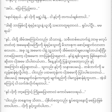
“အင်း… ပြောကြည့်လေ…”
“နောင်ရဲရယ်… နင် ငါ့ကို မရွဲ့ပါနဲ့…. ငါ နင့်ကို တကယ်ချစ်တာပါ…”
“ဒါဆို ဘာဖြစ်လို့ ရဲရင့်သွေးနဲ့ ယူဘို့ သဘောတူရတာလဲ…. ရှင်းပါဦး… မမ
ရယ်”
“နင်.. ငါတို့ အိမ်အကြောင်းလည်း သိသားနဲ့… သမီးတစ်ယောက်နဲ့ ဘာမှ မလုပ်
တတ်တဲ့ အမေမုဆိုးမကြီးကို ရဲရင့်သွေးတို့ မိသားစုက စောင့်ရှောက်လာတာ
လေဟာ…. အခု သူ့ အမေက ငါနဲ့ သူ့သားကို အိမ်ထောင်ချပေးချင်တယ်ဆိုပြီး
လာပြောတော့ ငါ့အမေက ဘာပြန်ပြောရမှာလဲ… နင်နဲ့ ချစ်သူတွေ ဖြစ်နေတယ်
ဆိုတာ ငါ့အမေ သိပါတယ်ဟာ… ဒီနေ့ နင်တို့ ပြန်သွားတော့လည်း နင့်
အကြောင်း ပြောရှာတယ်…. သူလည်း နင့်ကို သနားပေမယ့်… တစ်ဘက်ကို မ
လွန်ဆန်ရဲလို့ပါတဲ့…. ငါလည်း ပထမတုန်းက ငါ့အမေကို ငြင်းပါသေးတယ်….
ဒါပေမယ့် အမေ့မျက်ဝန်းကကျတဲ့ မျက်ရည်ကို ငါမလွန်ဆန်ရဲဘူးဟာ…. အဲ့ဒါ
ကြောင့် ငါ လက်ခံလိုက်ရတာပါ…”
“နင် ငါ့ကို ဘာ့ကြောင့် ကြိုမပြောတာလဲ ကောင်မလေးရယ်….”
“ငါလည်း တနေ့ကမှ သိတာ…. ငါ့စိတ်တွေလည်း ရှုပ်ထွေးနေလို့ မပြောဖြစ်
တာပါဟာ…. ငါ့ကို ခွင့်လွှတ်ပါဟာ…”