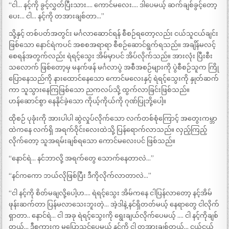
“ငါ… နင့်ကို ခွင့်လွှတ်ပြီးသား…. ကောင်မလေး…. ဒါပေမယ့် ဆက်ချစ်ခွင့်တော့
ပေး… ငါ… နင့်ကို တအားချစ်တာ…”
သို့နှင့် တစ်ပတ်အတွင်း မင်္ဂလာဆောင်ရန် စီစဉ်ရတော့လည်း ငယ်သူငယ်ချင်း
ဖြစ်သော နောင်ရဲကပင် အစစအရာရာ စီစဉ်ဆောင်ရွက်ရသည်။ အချိန်မလင့်
စေရန်အတွက်လည်း ရဲရင့်သွေး အိမ်မှာပင် အိပ်လိုက်သည်။ အားလုံး ပြီးစီး
သလောက် ဖြစ်တော့မှ မနက်ဖန် မင်္ဂလာပွဲ အစီအစဉ်များကို ပွဲစီစဉ်သူက ကြို
ပြောနေသည်ကို နားထောင်နေသော ကောင်မလေးနှင့် ရဲရင့်သွေးကို နှုတ်ဆက်
ကာ သူသွားနေကြဖြစ်သော ညကလပ်သို့ ထွက်လာခြင်းဖြစ်သည်။
ဟန်ဆောင်စွာ နေနိုင်ခဲ့သော ကိုယ့်ကိုယ်ကို ဂုဏ်ပြုဘို့ပေါ့။
ထိုစဉ် ပုခုံးကို အားပါပါ ဆွဲလှုပ်လိုက်သော လက်တစ်စုံကြောင့် အတွေးကမ္ဘာ
ထဲကနေ လက်ရှိ အရက်ဝိုင်းလေးထဲသို့ ပြန်ရောက်လာသည်။ လှည့်ကြည့်
လိုက်တော့ သူအရမ်းချစ်ရသော ကောင်မလေးပင် ဖြစ်သည်။
“နောင်ရဲ… နင်ဘာလို့ အရက်တွေ သောက်နေတာလဲ…”
“နင်ကကော ဘယ်လိုဖြစ်ပြီး ဒီကိုလိုက်လာတာလဲ…”
“ငါ နင့်ကို စိတ်မချလို့ပေါ့ဟ…. ရဲရင့်သွေး အိမ်ကနေ ငါပြန်လာတော့ နင့်အိမ်
ဖုန်းဆက်တာ ပြန်မလာသေးဘူးတဲ့… အဲ့ဒါနဲ့ နင်ရှိတတ်မယ့် နေရာတွေ ငါလိုက်
ရှာတာ.. နောင်ရဲ… ငါ အခု ရဲရင့်သွေးကို ရွေးချယ်လိုက်ပေမယ့် …. ငါ နင့်ကိုချစ်
တယ်… ဒီစကားက မပြောသင့်ပေမယ့် နင့်ကို ငါ တအားချစ်တယ်… ငယ်ငယ်