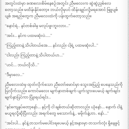
အတွင်းထဲမှာ ခဏလေးစိမ်နေစဉ်အတွင်း ညီမလေးက ဆွဲဆွဲညှစ်လေ
တော့သည်။ မထိန်းနိုင်တော့။ ဘယ်လိုမှပင် ထိန်းချုပ်လို့မရအောင် ဖြူပျစ်
ပျစ် အရည်တွေက ညီမလေးထဲကို ပန်းထွက်တော့သည်။
“နောင်ရဲ… နင်တစ်ခါမှ မလုပ်ဖူးဘူးလား…”
“အင်း… နင်က ပထမဆုံးပဲ……”
“ကြည့်တာနဲ့ သိပါတယ်အေ….. နင်လည်း ငါ့ရဲ့ ပထမဆုံးပါ…”
“ငါလည်း ကြည့်တာနဲ့ သိပါတယ်ဟ….”
“ဟင်…. ဘယ်လိုသိ…”
“ဒီမှာလေ…”
ညီမလေးထဲမှ ထုတ်လိုက်သော ညီတော်မောင်မှာ သွေးအပြည့် ပေနေသည်ကို
ပြလိုက်သည်။ ကောင်မလေး မျက်နှာတစ်ချက် ပျက်သွားပေမယ့် ချက်ချင်း
မျက်နှာပြင်ကာ ပြုံးရယ်ရင်း…
“နင်ကျေနပ်တော့နော်…. နင့်ကို ငါ ချစ်တယ်ဆိုတာလည်း ယုံနော်…. နောက် ငါနဲ့
မယူရလို့ဆိုပြီးလည်း အရက်တွေ မသောက်နဲ့… မမိုက်နဲ့ဟာ.. နော်….”
“အင်းပါ…. နင်နဲ့ တသက်မပေါင်းရပေမယ့် နင့်အနားမှာ တသက်လုံး ရှိနေခွင့်