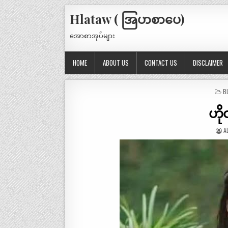
Hlataw ( အြပာစာပေ)
အောစာအုပ်များ
HOME
ABOUT US
CONTACT US
DISCLAIMER
P
B
IN
ဟိ
A