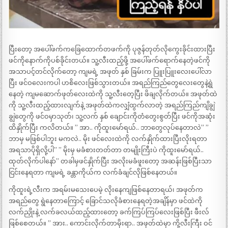
ပြီးတော့ အပေါ်ဖက်ကခြေထောက်တဖက်ကို ပုဇွန်တုတ်လိုကွေးခိုင်းထားပြီး
ဖင်ကိုနောက်ကိုပစ်ခိုင်းတယ်။ သူ့လီးထည့်ဖို့ အပေါ်ဖက်ရောက်နေတဲ့ဖင်ကို
အသာပင့်တင်လိုက်တော့ ကျမရဲ့ အဖုတ် နှစ် ခြမ်းက ပြူးပြူးလေးပေါ်လာ
ပြီး ဖင်ဝလေးကပါ ဟစိလေးဖြစ်သွားတယ်။ အရည်ကြည်တွေလေးတွေနဲ့ရွဲ
နေတဲ့ ကျမဆောက်ဖုတ်လေးထဲကို သူ့လီးတေ့ပြီး ဖိချလိုက်တယ်။ အဖုတ်ထဲ
ကို သူ့လီးထည့်ထားလျက်နဲ့ အဖုတ်ထဲကလျှံထွက်လာတဲ့ အရည်ကြည်ကျိချွဲ
ချွဲတွေကို ဖင်ဝမှာသုတ်၊ သူ့လက် နှစ် ချောင်းကိုတံတွေးစွတ်ပြီး ဖင်ကိုအဆုံး
ထိနှိုက်ပြီး ကလိတယ်။ ” အာ.. ကိုထူးမော်ရယ်.. ဘာတွေလုပ်နေတာလဲ” ”
ဘာမှ မဖြစ်ပါဘူး မကလဲ.. မိုး ဖင်လေးထဲကို လက်နှိုက်ထားပြီးလိုးရတာ
အရသာပိုရှိလို့ပါ” ” မိုးမှ မခံစားတတ်တာ တမျိုးကြီးပဲ ကိုထူးမော်ရယ်..
ထုတ်လိုက်ပါနော်” တခါမှဖင်နှိုက်ပြီး အလိုးမခံဖူးတော့ အဆန်းဖြစ်ပြီးသာ
ငြင်းနေရတာ ကျမရဲ့ ခန္တာကိုယ်က လက်ခံချင်လိုဖြစ်နေတယ်။
ကိုထူးရဲ့လီးက အရမ်းမသေးပေမဲ့ လိုးနေကျဖြစ်နေတာရယ်၊ အဖုတ်က
အရည်တွေ ရွဲနေတာကြောင့် ခြောင်သလိုခံစားနေရတဲ့အချိန်မှာ ဖင်ထဲကို
လက်ညှိုးနဲ့ လက်ခလယ်ထည့်ထားတော့ ခက်ကြပ်ကြပ်လေးဖြစ်ပြီး ဖီးလ်
ဖြစ်စေတယ်။ ” အား.. ကောင်းလိုက်တာမိုးရာ.. အဖုတ်ထဲမှာ ကို့လီးကြီး ဝင်