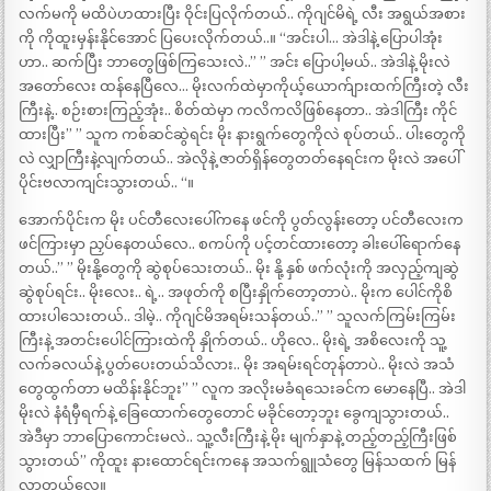
လက်မကို မထိပဲဟထားပြီး ဝိုင်းပြလိုက်တယ်.. ကိုဂျင်မိရဲ့ လီး အရွယ်အစား
ကို ကိုထူးမှန်းနိုင်အောင် ပြပေးလိုက်တယ်..။ “အင်းပါ… အဲဒါနဲ့ ပြောပါအုံး
ဟာ.. ဆက်ပြီး ဘာတွေဖြစ်ကြသေးလဲ..” ” အင်း ပြောပါ့မယ်.. အဲဒါနဲ့ မိုးလဲ
အတော်လေး ထန်နေပြီလေ… မိုးလက်ထဲမှာကိုယ့်ယောက်ျားထက်ကြီးတဲ့ လီး
ကြီးနဲ့.. စဉ်းစားကြည့်အုံး.. စိတ်ထဲမှာ ကလိကလိဖြစ်နေတာ.. အဲဒါကြီး ကိုင်
ထားပြီး” ” သူက ကစ်ဆင်ဆွဲရင်း မိုး နားရွက်တွေကိုလဲ စုပ်တယ်.. ပါးတွေကို
လဲ လျှာကြီးနဲ့လျက်တယ်.. အဲလိုနဲ့ ဇာတ်ရှိန်တွေတတ်နေရင်းက မိုးလဲ အပေါ်
ပိုင်းဗလာကျင်းသွားတယ်.. “။
အောက်ပိုင်းက မိုး ပင်တီလေးပေါ်ကနေ ဖင်ကို ပွတ်လွန်းတော့ ပင်တီလေးက
ဖင်ကြားမှာ ညှပ်နေတယ်လေ.. စကပ်ကို ပင့်တင်ထားတော့ ခါးပေါ်ရောက်နေ
တယ်..” ” မိုးနို့တွေကို ဆွဲစုပ်သေးတယ်.. မိုး နို့ နှစ် ဖက်လုံးကို အလှည့်ကျဆွဲ
ဆွဲစုပ်ရင်း.. မိုးလေး.. ရဲ့.. အဖုတ်ကို စပြီးနှိုက်တော့တာပဲ.. မိုးက ပေါင်ကိုစိ
ထားပါသေးတယ်.. ဒါမဲ့.. ကိုဂျင်မိအရမ်းသန်တယ်..” ” သူလက်ကြမ်းကြမ်း
ကြီးနဲ့ အတင်းပေါင်ကြားထဲကို နှိုက်တယ်.. ဟိုလေ.. မိုးရဲ့ အစိလေးကို သူ့
လက်ခလယ်နဲ့ ပွတ်ပေးတယ်သိလား.. မိုး အရမ်းရင်တုန်တာပဲ.. မိုးလဲ အသံ
တွေထွက်တာ မထိန်းနိုင်ဘူး” ” လူက အလိုးမခံရသေးခင်က မောနေပြီ.. အဲဒါ
မိုးလဲ နံရံမှီရက်နဲ့ ခြေထောက်တွေတောင် မခိုင်တော့ဘူး ခွေကျသွားတယ်..
အဲဒီမှာ ဘာပြောကောင်းမလဲ.. သူ့လီးကြီးနဲ့ မိုး မျက်နှာနဲ့ တည့်တည့်ကြီးဖြစ်
သွားတယ်” ကိုထူး နားထောင်ရင်းကနေ အသက်ရွူသံတွေ မြန်သထက် မြန်
လာတယ်လေ။