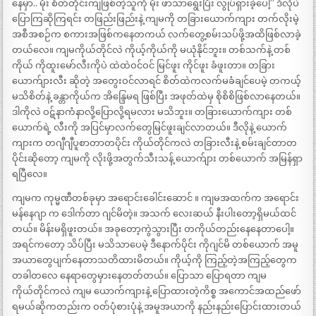
နေမှာ.. မိုး စိတ်တိုင်းကျဖြစ်တဲ့သူကို မိုး ဖာသာရွေးပြီး လွုပ်ရှားခဲ့ပေါ့” ဒီလိုပဲ
ပြောကြဆိုကြရင်း တဖြည်းဖြည်းနဲ့ ကျမကို တခြားယောက်ကျား တက်လိုးမဲ့
အစီအစဉ်က စကားအဖြစ်ကနေတကယ် လက်တွေ့စမ်းသပ်ဖို့အထိဖြစ်လာခဲ့
တယ်လေ။ ကျမကိုယ်တိုင်လဲ ကိုယ့်ကိုယ်ကို မယုံနိုင်ဘူး။ တစ်သက်နဲ့ တစ်
ကိုယ် ကိုထူးမော်လီးကိုပဲ ထဲထဲဝင်ဝင် မြင်ဖူး ကိုင်ဖူး ခံဖူးတာ။ တခြား
ယောက်ျားလီး ဆိုတဲ့ အတွေးဝင်လာရင် စိတ်ထဲကလက်မခံချင်ပေမဲ့ တကယ့်
မသိစိတ်နဲ့ ခန္တာကိုယ်က အိန္ဒြေမရ ဖြစ်ပြီး အဖုတ်ထဲမှ စိုစိစိဖြစ်လာနေတယ်။
ဒါကိုလဲ ဝဋ်နာကံနာလို့ပြောလို့ရမလား မသိဘူး။ တခြားယောက်ကျား တစ်
ယောက်ရဲ့ လီးကို အပြင်မှာလက်တွေမြင်ဖူးချင်လာတယ်။ ဒီလိုနဲ့ ယောက်
ကျားက တဂျီဂျီပူစာတာတပိုင်း ကိုယ်တိုင်ကလဲ တခြားလီးနဲ့ စမ်းချင်တာတ
ပိုင်းဆိုတော့ ကျမကို လိုးဖို့အတွက်သီးသန့် ယောက်ျား တစ်ယောက် အမြန်ရှာ
ရပြီလေ။
ကျမက ကုမ္မဏီတစ်ခုမှာ အရောင်းခေါင်းဆောင် ။ ကျမအထက်က အရောင်း
မန်နေဂျာ က ဒေါက်တာ ဂျင်မိတဲ့။ အသက် လေးဆယ် နီးပါးတော့ရှိမယ်ထင်
တယ်။ မိန်းမရှိဖူးတယ်။ အခုတော့ကွဲသွားပြီး တကိုယ်တည်းနေနေတာပေါ့။
အရင်ကတော့ သိပ်ပြီး မသိသာပေမဲ့ ဒီနောက်ပိုင်း ကိုဂျင်မိ တစ်ယောက် အမူ
အယာတွေပျက်နေတာသတိထားမိတယ်။ ကိုယ့်ကို ကြည့်တဲ့အကြည့်တွေက
တခါတလေ နေရာတွေမှားနေတတ်တယ်။ ပြောသာ ပြောရတာ ကျမ
ကိုယ်တိုင်ကလဲ ကျမ ယောက်ကျားနဲ့ ပြောထားတဲ့ကိစ္စ အကောင်အထည်ဖော်
ရမယ်ဆိုကတည်းက ဝတ်ပုံစားပုံနဲ့ အမူအယာကို နည်းနည်းပြောင်းထားတယ်