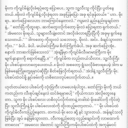
မိုးက ကိုဂျင်မိနဲ့လိုးခံရပုံတွေ ပြောပေး.. သူက သူ့လီးသူ ကိုင်ပြီး ပွတ်နေ
တယ်..။မိုးလဲ ကိုဂျင်မိနဲ့ လိုးခဲ့ရတာ အခုပြန်ပြော အခု ရင်ခုန်တယ်။ ” ဟာ.. မိုး
ရာ.. ဆက်ပြောလေဟာ ဘာကြောင်နေတာလဲ..” ကျမလဲ နည်းနည်းမူချင်တာ
နဲ့… ” တော်ပြီ ကိုထူးရာ.. ဆက်တွေးလိုက်တော့ မိုးလဲ ပြောရတာ ရှက်တယ်..”
” အံမလေး မိုးရယ်.. သူများလီးနဲ့တောင် အလိုးခံလာရပြီးပြီကို အခုမှ ရှက်နေ
သေးတယ်..” ” ဒါကတော့ ကိုထူးလဲ သဘောတူ.. မိုးလဲ.. အင်း.. ခံချင်သွားတာ
ကိုးး..” ” ခံပါ… ခံပါ.. မယ်မင်းကြီးမ စိတ်ကြိုက်ခံပါ.. အခု ဆက်ပြောအုံး..
နောက် ဘာဆက်ဖြစ်သေးလဲ” ” အဲ့ချိန်မှာ ကိုဂျင်မိလီးမာမာကြီးက မိုး
မျက်နှာနားကို ရောက်နေပြီ..။” ” ကိုဂျင်မိက လည်တယ်သိလား.. သူ့လီးကြီး
မိုး ပါးစပ်နားလာတေ့ပေးတယ်..။ မိုးလဲ အစတော့ ရွံသလိုခံစားရပေမဲ့ ဒါက မ
ဖြစ်မနေကြုံတွေ့ရမှာပဲဆိုပြီး စိတ်ဖြေလိုက်ရတယ်..” အဲဒါနဲ့ သူ့လီးကြီး မိုး.
ပါးစပ်ထဲဝင်ဖို့ နွုပ်ခမ်းကို ဟစိလေးလုပ်ပေးလိုက်တယ်..။
ဟုတ်တယ်လေ ပါးစပ်ကို လုံးဝြကီး ဟမပေးရဲပါဘူး.. တော်ကြာ မိုးကို ဘယ်
ကတည်းက လီးစုပ်ချင်နေလဲ ထင်ခံရမှာပေါ့ ” ကိုယ်ကသာ အဲလိုတွေးနေ
တာ.. သူက မိုး ပါးစပ်လေး ဟစိလုပ်လိုက်တာနဲ့ တခါထဲ မိုးခေါင်းကို ကိုင်တဲ့
ပြီး သူလီးကြီးနဲ့ မိုး ပါစပ်လေးထဲကို ထိုးထည့်တော့တာပဲ.. ” ” မိုး ပါးစပ်ထဲ
ကိုဂျင်မိလီးကပြည့်နေတာ.. တကယ် မိုး လေ ဆို့ နင် သွားတယ်.. အန်ချင်သလို
ဖြစ်ပြီး အွပ် ခနဲဖြစ်သွားတာ.. လီးကရှည်တော့ လှည်ချောင်းကို လာထောက်
တာလေ။” ” အမလေး ဒါတောင် သူ့လီးကြီးကမိုးပါးစပ်ထဲကို အကုန်မဝင်