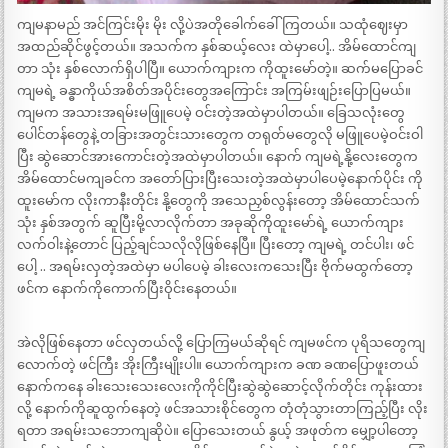
ကျမနာမည် အင်ကြင်းမိုး မိုး လို့ပဲအတိုခေါက်ခေါ်ကြတယ်။ သထုံဈေးမှာ
အထည်ဆိုင်ဖွင့်တယ်။ အသက်က နှစ်ဆယ့်လေး ထဲမှာပေါ့.. အိမ်ထောင်ကျ
တာ သုံး နှစ်လောက်ရှိပါပြီ။ ယောက်ကျားက ကိုထူးမော်တဲ့။ ဆက်မပြောခင်
ကျမရဲ့ ခန္ဓာကိုယ်အစိတ်အပိုင်းတွေအကြောင်း အကြမ်းဖျဉ်းပြောပြမယ်။
ကျမက အသားအရမ်းမဖြူပေမဲ့ ဝင်းတဲ့အထဲမှာပါတယ်။ ခြေသလုံးတွေ
ပေါင်တန်တွေနဲ့ တခြားအတွင်းသားတွေက တရုတ်မတွေလို မဖြူပေမဲ့ဝင်းဝါ
ပြီး ဆွဲဆောင်အားကောင်းတဲ့အထဲမှာပါတယ်။ နောက် ကျမရဲ့နို့လေးတွေက
အိမ်ထောင်မကျခင်က အတော်ပြားပြီးသေးတဲ့အထဲမှာပါပေမဲ့နောက်ပိုင်း ကို
ထူးမော်က လိုးကာနီးတိုင်း နို့တွေကို အသေညှစ်လွန်းတော့ အိမ်ထောင်သက်
သုံး နှစ်အတွက် ဆူပြီးမို့လာလိုက်တာ အခုဆိုကိုထူးမော်ရဲ့ ယောက်ကျား
လက်ဝါးနဲ့တောင် ပြည့်ချင်သလိုလိုဖြစ်နေပြီ။ ပြီးတော့ ကျမရဲ့ တင်ပါး၊ ဖင်
ပေါ့ .. အရမ်းလှတဲ့အထဲမှာ မပါပေမဲ့ ခါးလေးကသေးပြီး ဗိုက်မထွက်တော့
ဖင်က နောက်ကိုကောက်ပြီးဝိုင်းနေတယ်။
အဲလိုဖြစ်နေတာ ဖင်လှတယ်လို့ ပြောကြမယ်ဆိုရင် ကျမဖင်က ပုရိသတွေကျ
လောက်တဲ့ ဖင်ကြီး အိုးကြီးမျိုးပါ။ ယောက်ကျားက ခဏ ခဏပြောဖူးတယ်
နောက်ကနေ ခါးသေးသေးလေးကိုကိုင်ပြီးဆွဲဆွဲဆောင့်လိုက်တိုင်း ကုန်းထား
လို့ နောက်ကိုဆူထွက်နေတဲ့ ဖင်အသားစိုင်တွေက တုံတုံသွားတာကြည့်ပြီး လိုး
ရတာ အရမ်းသဘောကျဆိုပဲ။ ပြောသေးတယ် နွယ့် အဖုတ်က မျှော့ပါတော့