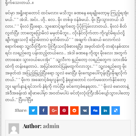
ရိုက်သေးတယ်..။
ဖင်မှာ အရှိုးရာတောင် ထင်မလား မသိဘူး ခဏနေ ရေချိုးတော့မှ ကြည့်ရအုံး
မယ်..” ” အဲဒါ.. အင်း.. ဟို.. လေ.. မိုး တစ်ခု ဝန်ခံမယ်.. မိုး ပြီးသွားတယ် သိ
လား..” ” မိုးလဲ ပြီးရော.. သူဆောင့်ချက်တွေ ပိုပိုကြမ်းလာတယ်.. မိုးလဲ စိတ်
လွတ်ပြီး ဘာတွေပြောမိလဲ မမှတ်မိဘူး… လိုးနိုင်လိုက်တာ ကိုဂျင်မိရယ်လို့
ချီးကျူးသလို ပြောမိတာပဲ မှတ်မိတယ်” ” အချက် ငါးဆယ် လောက်လဲ
ရောက်ရော သူ့လီးကြီးက ပိုကြီးသလိုခံစားရပြီး အဖုတ်ထဲကို တဆုံးနှစ်ထား
ရင်း လရည်တွေ ပန်းထည့်တယ်လေ… အဲဒါ ခဏနေ ကိုထူး မိုးလေး အတွက်
တားဆေး သွားဝယ်ပေးအုံး” ” သူ့လီးက ရှည်တော့ လရည်တွေက သားအိမ်
ထဲကို တန်းနေတာပဲ.. အပြင်တောင်ပြန်မထွက်လာဘူး..” ” သူ့လရည်တွေ မိုး
အဖုတ်ထဲ အပြည့်ဖြည့်ပြီးရော သူလဲ မောပြီး မိုးကျောပေါ်ကုန်းပြီးမှီချလိုက်
တယ်..” ” မိုးက အဆောင့်ခံရလွန်းလို့ နံရမှာတောင် လက်မထောက်နိုင်တော့
ဘူး မျက်နာနဲ့ ရင်ဘက် နံရံကို ကပ်ပြီး ဖင်ကော့ခံနေရတာ..” ” မိုးလဲ မောတာနဲ့
အဲဒီအခန်းထဲ ဆိုဖာပေါ်မှာ အဝတ်မပါပဲ ဖင်တုံးလုံးကြီးအိပ်ပျော်သွားပါတော့
တယ်..” ပြီးပါပြီ။
Share:
Author:
admin