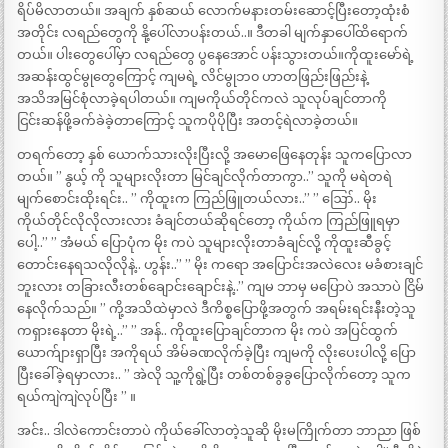
ရိပ်မိလာတယ်။ အချက် နှစ်ဆယ် လောက်မနားတမ်းဆောင့်ပြီးတော့ထုံးစံ
အတိုင်း လရည်တွေကို နို့ပေါ်လာပန်းတယ်..။ ဒီတခါ မျက်နှာပေါ်ထိရောက်
တယ်။ ပါးတွေပေါ်မှာ လရည်တွေ ပွနေအောင် ပန်းသွားတယ်။ကိုထူးမော်ရဲ့
အဆန်းထွင်မွုတွေကြောင့် ကျမရဲ့ လိင်မွုဘ၀ ဟာတဖြည်းဖြည်းနဲ့
အသိအမြင်စုံလာခဲ့ရပါတယ်။ ကျမကိုယ်တိုင်ကလဲ သူလုပ်ချင်တာကို
ငြင်းဆန်ဖို့ခက်ခဲခဲ့တာကြောင့် သူကပိုပိုပြီး အတင့်ရဲလာခဲ့တယ်။
တရက်တော့ နှစ် ယောက်သားလိုးပြီးလို့ အမောဖြေနေတုန်း သူကပြောလာ
တယ်။ ” နွယ့် ကို သူများလိုးတာ မြင်ချင်လိုက်တာကွာ..” သူကို မရဲတရဲ
မျက်စောင်းထိုးရင်း.. ” ကိုထူးက ကြည်ဖြူတယ်လား..” ” ဪ.. မိုး
ကိုယ်တိုင်လိုလိုလားလား ခံချင်တယ်ဆိုရင်တော့ ကိုယ်က ကြည်ဖြူရမှာ
ပေါ့..” ” အံမယ် ပြောပုံက မိုး ကပဲ သူများလိုးတာခံချင်လို့ ကိုထူးဆီခွင့်
တောင်းနေရသလိုလိုနဲ့.. ဟွန်း..” ” မိုး ကရော အပြောင်းအလဲလေး မခံစားချင်
ဘူးလား တခြားလီးတစ်ချောင်းချောင်းနဲ့..” ကျမ ဘာမှ မပြောပဲ အသာပဲ ငြိမ်
နေလိုက်သည်။ ” ကို့အသိထဲမှာလဲ ဒီကိစ္စပြောဖို့အတွက် အရမ်းရင်းနီးတဲ့သူ
ကရှားနေတာ မိုးရဲ့..” ” အန်.. ကိုထူးပြောချင်တာက မိုး ကပဲ အပြင်ထွက်
ယောက်ျားရှာပြီး အကိုရယ် အိမ်ခဏလိုက်ခဲ့ပြီး ကျမကို လိုးပေးပါလို့ ပြော
ပြီးခေါ်ခဲ့ရမှာလား.. ” အဲလို သူ့ကိုရွဲ့ပြီး တစ်တစ်ခွခွပြောလိုက်တော့ သူက
ရယ်ကျဲကျဲလုပ်ပြီး ” ။
အင်း.. ဒါလဲကောင်းတာပဲ ကိုယ်ခေါ်လာတဲ့သူဆို မိုးမကြိုက်တာ ဘာညာ ဖြစ်