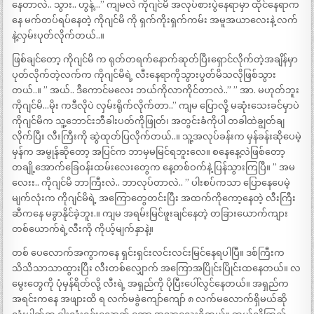
နေတာလဲ.. သွား.. ဟွန့်…” ကျမလဲ ကိုဂျင်မိ အလုပ်စားပွဲနေရာမှာ ထိုင်နေရာက
နေ မက်တပ်ရပ်နေတဲ့ ကိုဂျင်မိ ကို ရှက်ကိုးရှက်ကမ်း အမူအယာလေးနဲ့ လက်
နဲ့လှမ်းပုတ်လိုက်တယ်..။
ဖြစ်ချင်တော့ ကိုဂျင်မိ က ရုတ်တရက်နောက်ဆုတ်ပြီးရှောင်လိုက်တဲ့အချိန်မှာ
ပုတ်လိုက်တဲ့လက်က ကိုဂျင်မိရဲ့ လီးနေရာကိုသွားပွတ်မိသလိုဖြစ်သွား
တယ်..။ ” အယ်.. ဒီကောင်မလေး ဘယ်ကိုလာကိုင်တာလဲ..” ” အာ. မဟုတ်ဘူး
ကိုဂျင်မိ…မိုး ကဒီလိုပဲ လှမ်းရိုက်လိုက်တာ..” ကျမ ပြောလို့ မဆုံးသေးခင်မှာပဲ
ကိုဂျင်မိက သူ့ဘောင်းဘီခါးပတ်ကိုဖြုတ်၊ အတွင်းခံကိုပါ တခါထဲချွတ်ချ
လိုက်ပြီး လီးကြီးကို ဆွဲထုတ်ပြလိုက်တယ်..။ သူ့အလုပ်ခန်းက မှန်ခန်းဆိုပေမဲ့
မှန်က အမွုန်ဆိုတော့ အပြင်က ဘာမှမမြင်ရဘူးလေ။ စနေနေ့လဲဖြစ်တော့
တချို့အောက်ခြေဝန်းထမ်းလေးတွေက နေ့တစ်ဝက်နဲ့ ပြန်သွားကြပြီ။ ” အမ
လေးး.. ကိုဂျင်မိ ဘာကြီးလဲ.. ဘာလုပ်တာလဲ.. ” ပါးစပ်ကသာ ပြောနေပေမဲ့
မျက်လုံးက ကိုဂျင်မိရဲ့ အကြောတွေတင်းပြီး အထက်ကိုကော့နေတဲ့ လီးကြီး
ဆီကနေ မခွာနိုင်ခဲ့ဘူး.။ ကျမ အရမ်းမြင်ဖူးချင်နေတဲ့ တခြားယောက်ကျား
တစ်ယောက်ရဲ့လီးကို ကိုယ့်မျက်နှာနဲ့။
တစ် ပေလောက်အကွာကနေ ရှင်းရှင်းလင်းလင်းမြင်နေရပါပြီ။ ဒစ်ကြီးက
သိသိသာသာထွားပြီး လီးတစ်လျှောက် အကြောအပြိုင်းပြိုင်းထနေတယ်။ လ
မွေးတွေကို ပုံမှန်ရိတ်လို့ လီးရဲ့ အရှည်ကို ပိုပြီးပေါ်လွင်နေတယ်။ အရှည်က
အရင်းကနေ အဖျားထိ ရ လက်မခွဲကျော်ကျော် ၈ လက်မလောက်ရှိမယ်ဆို