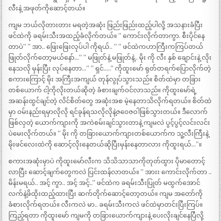
လီးနဲ့ အဖုတ်ကိုဆောင့်တယ်။
ကျမ ဘယ်လိုတားတား မရတဲ့အဆုံး ဖြည်းဖြည်းထည့်ပါလို့ အသနားခံပြီး
ဖင်ထဲကို ခရမ်းသီးအထည့်ခံလိုက်တယ်။ ” ကောင်းလိုက်တာကွာ. စီးပိုင်နေ
တာပဲ” ” အာ.. ဖြေးဖြေးလုပ်ပါ ကိုရယ်.. ” ” ဖင်ထဲကဟာကြီးကကြပ်တယ်
ဖြုတ်လိုက်တော့မယ်နော်…” ” မဖြုတ်နဲ့ မဖြုတ်နဲ့.. မိုး ကို လီး နှစ် ချောင်းနဲ့ လိုး
နေသလို မှန်းပြီး လုပ်နေတာ…” ” ရှင်…..” ကိုထူးမော် ရုတ်တရက်ပြောလိုက်တဲ့
စကားကြောင့် မိုး အကြီးအကျယ် တုန်လွုပ်သွားသည်။ စိတ်ထဲမှာ တခြား
တစ်ယောက် ငါ့ကိုလိုးတယ်ဆိုတဲ့ ခံစားချက်ဝင်လာသည်။ ကိုထူးမော်ရဲ့
အဆန်းထွင်ချင်တဲ့ လိင်စိတ်တွေ အဆုံးအစ မဲ့နေတာသိလိုက်ရတယ်။ စိတ်ထဲ
မှာ ဝမ်းနည်းရမှာလိုလို ရင်ခုန်ရသလိုလိုနဲ့ဇဝေဇဝါဖြစ်သွားတယ်။ ဒီလောက်
ဖြစ်လှတဲ့ ယောက်ကျားကို အကဲစမ်းချင်သွားတာနဲ့ ကျမလဲ ပွင့်ပွင့်လင်းလင်း
ပဲမေးလိုက်တယ်။ ” မိုး ကို တခြားယောက်ကျားတစ်ယောက်က သူ့လီးကြီးနဲ့
မိုးဖင်လေးထဲကို ဆောင့်လိုးနေတယ်ဆိုပြီးမှန်းနေတာလား ကိုထူးရယ်…”။
စကားအဆုံးမှာပဲ ကိုထူးမော်လီးက သိသိသာသာကိုတုတ်ထွား ပိုမာတောင့်
လာပြီး ဆောင့်ချက်တွေကလဲ ပြင်းထန်လာတယ်။ ” အားး ကောင်းလိုက်တာ ..
မိန်းမရယ်.. အင့် ကွာ.. အင့် အင့်..” ဖင်ထဲက ခရမ်းသီးပြုတ် မထွက်အောင်
လက်နဲ့ဖိထိုးထည့်ထားပြီး ဆက်တိုက်ဆောင့်တော့တယ်။ ကျမ အတော်ကို
ခံစားလိုက်ရတယ်။ လီးကလဲ မာ.. ခရမ်းသီးကလဲ ဖင်ထဲမှာတင်းပြီးကြပ်။
ကြည့်ရတာ ကိုထူးမော် ကျမကို တခြားယောက်ကျားနဲ့ ပေးလိုးချင်နေပြီလို့