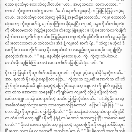
ရတာ ရင်ထဲမှာ လေးလံလှပါတယ်။ “ဟာ… အဟုတ်လား. တကယ်လား.. ” ”
ဘာလဲ ကိုထူးက မယုံဘူးလား.. ဒီမယ် နောက်ကျနေလို့ အမြန်မြန်ပြန်လာခဲ့ရ
တယ်.. အဖုတ်ထဲမှာ လရည်တွေ စိုဇိဇိနဲ့ အခုထိရှိသေးတယ်..” ကျမ စကားလဲ
ဆုံးတော့ ကိုထူးမော်ရဲ့ မျက်နှာကြီးက နီရဲနေပြီး ကျမရဲ့ ခန္ဓာကိုယ်တစ်ခုလုံး
ကို ဝါးစားမတတ် ကြည့်နေတယ်။ တံတွေးမြိုချရင်း ခါးပုံစအောက်လက်နှိုက်
လိုက်တာ တွေ့လိုက်ရတယ်။ ကြည့်ရတာ ကျမနဲ့ ကိုဂျင်မိလိုးတာကို သူမှန်းပြီး
လီးတောင်လာတယ် ထင်တယ်။ အဲဒါနဲ့ ကျမလဲ ဆက်ပြီး.. ” ကိုထူး မယုံလဲ ဒီ
အတိုင်းပဲ ထားလိုက်တော့ မိုး အဖုတ်ထဲက လရည်တွေဆေးရင်း ရေချိုးပြီး
နားလိုက်အုံးမယ်.. ” ” နေ.. နေပါအုံး မိုးလေးရယ်.. ကို.. ကိုထူးယုံပါတယ်..
ဘယ်လိုတွေဖြစ်ကြတာလဲ အသေးစိတ်ပြောပြပါအုံး.. နော်.. “။
မိုး ပြောပြရင် ကိုထူး စိတ်မဆိုးရဘူးနော်.. ကိုထူး ခွင့်မလွတ်နိုင်မှာစိုးတယ်.. ”
အာ.. ရတယ် မိုး ပြောစရာရှိတာ ပြော…” ကိုထူးက သူ့ပုဆိုးအောက်က လီးကို
နှိုက်ရင်း အရမ်းသိချင်နေတဲ့ပုံနဲ့ ပြောခိုင်းနေတော့ ကျမလဲ ကိုဂျင်မိ ကွန်ပြု
တာ ထဲက အောကား ကနေစပြီး ကိုဂျင်မိက ကျမကို လိုးဖို့ ချိန်းလိုက်တဲ့
အင်တာဗျူး အခန်းထဲရောက်တဲ့ အထိပြောပြလိုက်တယ်.. ” အဲဒါနဲ့ မိုး က အဲ့
အခန်းထဲရောက်သွားတော့ ဘာတွေဆက်ဖြစ်တာလဲ.. ပြောပါ မြန် မြန်..” ” မ
လောပါနဲ့ ကိုထူးရယ်.. ပြောပြပါ့မယ်..” ” မိုး အခန်းထဲလဲရောက်ရော ကိုဂျင်မိ
က တံခါးကို လော့ ချပြီး မိုးကို နံရံနဲ့ ကပ်အောင် အသာတွန်းပြီး ကစ်ဆင် စဆွဲ
တယ်..” ” မိုးလဲ အစက ရှက်တော့ ရုန်းပေမဲ့ သူ့အားကြီးကို မလွန်ဆန်နိုင်ဘူး..
ပြီးတော့ သူက မိုး လျှာတွေကို အတင်းစုပ်တယ်..” ” မိုး နို့တွေကို အတင်းညှစ်