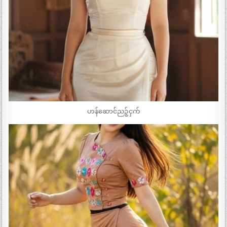
ဟန်ဆောင်ညဉ့်ငှက်