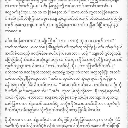
လဲ တဆင့်တတ်ပြီး..။ ” ပင်ပန်းလွန်းလို့ လမ်းတောင် ကောင်းကောင်း မ
လျှောက်နိုင်ဘူးး.. ကွ တ တ ဖြစ်နေတယ်..” တကယ်လဲ ကွတတဖြစ်နေတာ
ပါ။ ကိုဂျင်မိလီးကြီးက ခံဖူးနေကျ ကိုထူးမော်လီးထက် သိသိသာသာ ရှည်ပြီး
တုတ်နေတော့ ကျမအဖုတ်မှာ အရည်ရွဲနေတာတောင် ကျိန်းစပ်ပြီးကျန်နေခဲ့
တာလေ..။
မင်းပင်ပန်းတာကလဲ တမျိုးကြီးပါလား .. ဘာတဲ့ ကွ တ တ ဟုတ်လား..” ”
ဟုတ်တယ်လေ.. ၈ လက်မနီးနီးရှည်တဲ့ လီးတုတ်တုတ်ကြီးနဲ့ ပယ်ပယ်နယ်နယ်
အလိုးခံလာရတဲ့ တော့်မိန်းမ မပင်ပန်းပဲနေမလား.. ဟွန့်..” ကျမလဲ ဂွင်တဲ့တုန်း
ပြောပြစ်လိုက်တယ်..။ ကိုထူး ခမျှာ လက်ထဲမှာ ကိုင်ထားတဲ့ တီဗွိ လမု တောင်
လွတ်ကျသွားတယ်လေ..။ ” ဘာ.. ဘယ်လို.. မိုး .. ဘာပြောလိုက်တယ်..။”
ရုတ်တရက် မထင်မှတ်ထားတဲ့ စကားမို့ ကိုထူးလဲ စကားတွေတုန်ပြီး အထစ်
ထစ်အငေါ့ငေ့ါဖြစ်နေတယ်။ ” အင်းး.. ဟုတ်တယ် ကိုထူးရယ်.. မိုးတို့ရုံးက
မန်နေဂျာ ကိုဂျင်မိသိတယ်မလား..” ” အေး.. သိတယ်လေ.. တခါတလေ မိုးကို
ရုံးလိုက်ပို့ရင် တွေ့ဖူးတယ်။” ” အင်း.. သူက မိုးကို လိုးတာ.. မိုး သူနဲ့ နေလာခဲ့
တယ် ကိုထူး..” သွေးသား ဆန္ဒအရ လိုးခဲ့ရပေမဲ့ ကိုယ့်ယောက်ျားမဟုတ်သူ
တစ်ခြား ယောက်ျားတစ်ယောက်ရဲ့ အလိုးကိုခံလာရတယ်ဆိုတာ တွေးမိရင်
စိတ်ထဲမှာ ဝမ်းနည်းသလိုလို ရှက်သလိုလိုတော့ ဖြစ်မိပါတယ်။
ပိုဆိုးတာက ယောက်ျားကိုလဲ ပေးသိမှဖြစ်မဲ့ ကိစ္စဖြစ်နေတော့ ကျမ ကိုဂျင်မိ
အလိုးကို ဘယ်လိုဘယ်ပုံစံ လိုးခံပေးခဲ့ရတယ်ဆိုတာကို အသေးစိတ်ပြောပြ