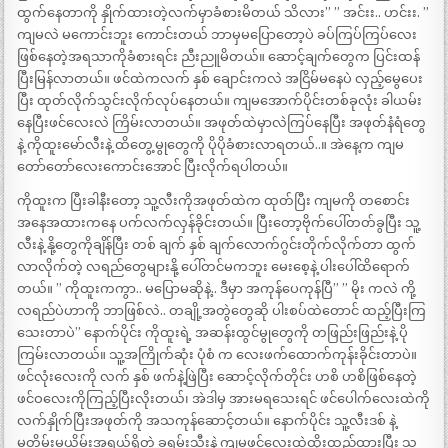
ထွက်နေတာကို နှိုက်ထားတဲ့လက်မှာခံစားမိတယ် သိလား” ” အင်းး.. ဟင်းး. ”
ကျမလဲ မကောင်းဘူး ကောင်းတယ် ဘာမှမပြောတော့ပဲ ခပ်ကြပ်ကြပ်လေး
ဖြစ်နေတဲ့အရသာကိုခံစားရင်း ညီးညူမိတယ်။ ဆောင့်ချက်တွေက ပြင်းထန်
ပြီးမြန်လာတယ်။ ဖင်ထဲကလက် နှစ် ချောင်းကလဲ အငြိမ်မနေပဲ လှည့်မွေပေး
ပြီး ထုတ်လိုက်သွင်းလိုက်လုပ်နေတယ်။ ကျမအောက်ပိုင်းတစ်ခုလုံး ခါယမ်း
နေပြီးဖင်လေးလဲ ကြိမ်းလာတယ်။ အဖုတ်ထဲမှာလဲကြပ်နေပြီး အဖုတ်နံရံတွေ
နဲ့ ကိုထူးမော်လီးနဲ့ ထိတွေ့မွုတွေကို ပိုပိုခံစားလာရတယ်..။ အဲနေ့က ကျမ
တော်တော်လေးကောင်းအောင် ပြီးလိုက်ရပါတယ်။
ကိုထူးက ပြီးခါနီးတော့ သူ့လီးကိုအဖုတ်ထဲက ထုတ်ပြီး ကျမကို တစောင်း
အနေအထားကနေ ပက်လက်လှန်ခိုင်းတယ်။ ပြီးတော့ဗိုက်ပေါ်တတ်ခွပြီး သူ့
လီးနဲ့ နို့တွေကိုချိန်ပြီး တစ် ချက် နှစ် ချက်လောက်ဂွင်းတိုက်လိုက်တာ ထွက်
လာလိုက်တဲ့ လရည်တွေများနို့ ပေါ်တင်မကဘူး မေးစေ့နဲ့ ပါးပေါ်ထိရောက်
တယ်။ ” ကိုထူးကကွာ.. မပြောမဆိုနဲ့.. ဒီမှာ အကုန်ပေကုန်ပြီ” ” မိုး ကလဲ ကို့
လရည်ပဲဟာကို ဘာဖြစ်လဲ.. တချို့အတွဲတွေဆို ပါးစပ်ထဲတောင် ထည့်ပြီးကြ
သေးတာပဲ” နောက်ပိုင်း ကိုထူးရဲ့ အဆန်းထွင်မွုတွေကို တဖြည်းဖြည်းနဲ့ ပို
ကြမ်းလာတယ်။ သူ့အကြိုက်ဆုံး ပုံစံ က လေးဖက်ထောက်ကုန်းခိုင်းတာပဲ။
ဖင်လုံးလေးကို လက် နှစ် ဖက်နဲ့ဖြဲပြီး ဆောင့်လိုက်တိုင်း ဟစိ ဟစိဖြစ်နေတဲ့
ဖင်ဝလေးကိုကြည့်ပြီးလိုးတယ်၊ အဲဒါမှ အားမရသေးရင် ဖင်ပေါက်လေးထဲကို
လက်နှိုက်ပြီးအဖုတ်ကို အသကုန်ဆောင့်တယ်။ နောက်ပိုင်း သူ့လီးဒစ် နဲ့
မတိမ်းမယိမ်းအရွယ်ရှိတဲ့ ခရမ်းသီးနဲ့ ကျမဖင်လေးထဲထိုးထည့်ထားပြီး သူ့