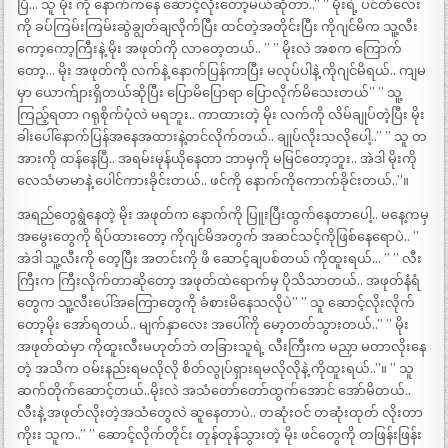
ပြီ… သူ မိုး ကို နောက်ကနေ ဆောင့်လိုးတော့မယ်ဆိုတာ..” ” မိုးရဲ့ ပင်တီလေး
ကို ခပ်ကြမ်းကြမ်းဆွဲချွတ်ချလိုက်ပြီး ထင်တဲ့အတိုင်းပြီး ကိုဂျင်မိက သူ့လီး
ကော့ကော့ကြီးနဲ့ မိုး အဖုတ်ကို လာတေ့တယ်.. ” ” မိုးလဲ အစက ကြောက်
တော့… မိုး အဖုတ်ကို လက်နဲ့ နောက်ပြန်ကာပြီး မလုပ်ပါနဲ့ ကိုဂျင်မိရယ်.. ကျမ
မှာ ယောက်ျားရှိတယ်ဆိုပြီး ပြောမိပြောရာ ပြောလိုက်မိသေးတယ်” ” သူ့
ကြည့်ရတာ ဂရုစိုက်ပုံလဲ မရဘူး.. ကာထားတဲ့ မိုး လက်ကို လိမ်ချုပ်တဲ့ပြီး မိုး
ခါးပေါ်နောက်ပြန်အနေအထားနဲ့တင်လိုက်တယ်.. ချုပ်လိုးသလိုပေါ့..” ” သူ တ
အားကို ထန်နေပြီ.. အရမ်းမုန်ယိုနေတာ ဘာမှကို မမြင်တော့ဘူး.. အဲဒါ မိုးကို
လေသံမာမာနဲ့ ပေါင်ကားခိုင်းတယ်.. ဖင်ကို နောက်ကိုကောက်ခိုင်းတယ်..”။
အရည်တွေရွဲနေတဲ့ မိုး အဖုတ်က နောက်ကို ပြူးပြီးထွက်နေတာပေါ့.. မနေ့ကမှ
အမွေးတွေကို ရိပ်ထားတော့ ကိုဂျင်မိအတွက် အဆင်သင့်ကိုဖြစ်နေရောပဲ.. ”
အဲဒါ သူ့လီးကို တေ့ပြီး အတင်းကို ဖိ ဆောင့်ချပစ်တယ် ကိုထူးရယ်… ” ” လီး
ကြီးက ကြီးလိုက်တာဆိုတော့ အဖုတ်ထဲရောက်မှ ပိုသိသာတယ်.. အဖုတ်နံရံ
တွေက သူ့လီးပေါ်အကြောတွေကို ခံစားမိနေသလိုပဲ” ” သူ ဆောင့်လိုးလိုက်
တော့မိုး အော်ရတယ်.. မျက်နှာလေး အပေါ်ကို မော့တတ်သွားတယ်..” ” မိုး
အဖုတ်ထဲမှာ ကိုထူးလီးမဟုတ်ဘဲ တခြားသူရဲ့ လီးကြီးက မညှာ မတာလိုးနေ
တဲ့ အသိက ဝမ်းနည်းရမလိုလို စိတ်လွုပ်ရှားရမလိုလိုနဲ့ ကိုထူးရယ်..”။ ” သူ
ဆက်တိုက်ဆောင့်တယ်..မိုးလဲ အသံတော်တော်ထွက်အောင် အော်မိတယ်..
လီးနဲ့ အဖုတ်လိုးတဲ့အသံတွေလဲ ဆူနေတာပဲ.. တဆုံးဝင် တဆုံးထုတ် လိုးတာ
ကိုးး သူက..” ” ဆောင့်လိုက်တိုင်း တုန်တုန်သွားတဲ့ မိုး ဖင်တွေကို တဖြန်းဖြန်း