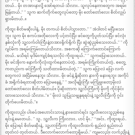
တယ်… မိုး တအားနာလို့ အော်ရတယ် သိလား.. သူလုပ်နေတာတွေက အရမ်း
မြန်တယ်..” ” သူက ဆက်တိုက်တွေလုပ်တော့ မိုး တော်တော်လေး စိတ်လွုပ်
ရှားမိတယ်..။
ကိုထူး စိတ်မဆိုးပါနဲ့.. မိုး တကယ် စိတ်ပါသွားတာ..” ” အဲဒါတင် မပြီးသေး
ဘူး သူက မိုး စကပ်အတိုလေးကို ပင့်တင်ပြီး ဖင်တွေကိုပွတ်သပ်ပြီး ဖင်လုံး
နှစ်လုံးကို သူ့လက်ဝါးကြီးနဲ့တအားရိုက်ရိုက် ပြီး ဆွဲဆွဲညှစ်သေးတယ်..” ” ကို
ဂျင်မိက အရမ်းကြမ်းတယ်သိလား.. အစကဆို ကြောက်တောင်ကြောက်
တယ်.. မသိရင် မုဒိမ်းကျင့်ခံရသလိုပဲ ကိုထူးရယ်..” ” သူကပြောသေးတယ်..
မိုး ဖင်အိုးက နောက်ကိုလုံးထွက်နေတာပဲတဲ့.. အရမ်းကြိုက်တယ်တဲ့.. စတွေ့
ကတည်းက ဖင်ကြီးကို သတိထားမိတယ်တဲ့..” ” သူက ပြောလဲ ပြော လက်
တွေကလဲ အငြိမ်မနေဘူး သိလား.. မိုး ဖင်နဲ့ နို့ဆိုတာ နားကို မနားရဘူး အကိုင်
ခံ အရိုက်ခံရတာဆိုတာ ပြောမနေနဲ့..” ” အလိုမျိုးကြီး မကြုံဖူးတော့မိုးလဲ
တော်တော်လေး စိတ်ပါမိတယ်။ ပိုဆိုးတာက သူ့လီးကြီးကို မိုးကို ကိုင်ခိုင်း
ထားသေးတယ် သိလား..”။ ” မိုးလဲ သူပြုသမျှနုရရင်းနဲ့ သူ့လီးကြီးကို ဂွင်း
တိုက်ပေးမိတယ်..”။
ကိုထူးလည်း ပါးစပ်အဟောင်းသားနဲ့ နားထောင်ရင်း သူ့လီးလေးသူညှစ်နေ
ရင်းနဲ့ မေးတယ်.. ” သူ.. သူ့လီးက ကြီးလားး.. ဟင် မိုး..” “အင်း.. ကိုထူးရယ်..
မိုး ပြောရင် စိတ်မဆိုးနဲ့.. သူ့ဟာကြီးက ကိုထူးလီးထက် ရှည်လဲ ရှည်တယ်
တုတ်လဲ တုတ်တယ်.. ဒီလောက်လောက်တော့ရှိမယ်..” ကျမလည်း လက်ညှိုးနဲ့