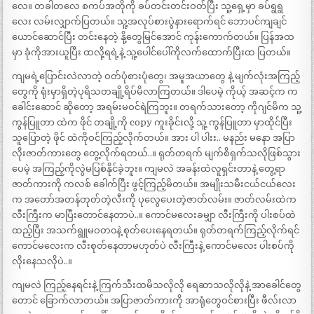
လေ။ တခါတလေ စကပ်အတိုကို ခပ်တင်းတင်းဝတ်ပြီး သူ့ရှေ့မှာ ခပ်ရွရွ
လေး လမ်းလျှာက်ပြတယ်။ သူ့အလုပ်စားပွဲနားရောက်ရင် ဘောပင်ကျချင်
ယောင်ဆောင်ပြီး တင်းနေတဲ့ နို့တွေမြင်အောင် ကုန်းကောက်တယ်။ ပြန်အထ
မှာ ခုံကိုအားယူပြီး ထလို့ရရဲ့နဲ့ သူ့ပေါင်ပေါ်ကိုလက်ထောက်ပြီးထ ပြတယ်။
ကျမရဲ့ပြောင်းလဲလာတဲ့ ဝတ်ပုံစားပုံတွေ၊ အမူအယာတွေ နဲ့ မျက်လုံးအကြည့်
တွေကို ရုံးမှာရှိတဲ့ပုရိသတချို့ရိပ်မိလာကြတယ်။ ဒါပေမဲ့ ကိုယ့် အဆင့်က က
ခေါင်းဆောင် ဆိုတော့ အရမ်းမဝင်ရဲကြဘူး။ တရက်သားတော့ ကိုဂျင်မိက သူ့
ကွန်ပြူတာ ထဲက ဖိုင် တချို့ကို copy ကူးခိုင်းလို့ သူ့ ကွန်ပြူတာ မှာထိုင်ပြီး
သူပြောတဲ့ ဖိုင် ထဲကိုဝင်ကြည့်လိုက်တယ်။ အား ပါ ပါးး.. မနည်း မနော အပြာ
လိုးဇာတ်ကားတွေ တွေ့လိုက်ရတယ်..။ ရုတ်တရက် မျက်စိရှက်သလိုဖြစ်သွား
ပေမဲ့ အကြည့်ကိုလွဲမပြစ်နိုင်ခဲ့ဘူး။ ကျမလဲ အခန်းထဲလူရှင်းတာနဲ့ တွေ့ရာ
ဇာတ်ကားကို ကလစ် ခေါက်ပြီး ဖွင့်ကြည့်မိတယ်။ အမျိုးသမီးငယ်ငယ်လေး
က အတော်အတန်တုတ်တဲ့လီးကို ပုလွေပေးတဲ့ဇာတ်လမ်း။ ဇာတ်လမ်းထဲက
လီးကြီးက မာပြီးတောင်နေတာပဲ..။ ကောင်မလေးခမျှာ လီးကြီးကို ပါးစပ်ထဲ
ထည့်ပြီး အသက်ရွူမဝတ၀နဲ့ စုတ်ပေးနေရတယ်။ ရုတ်တရက်ကြည့်လိုက်ရင်
ကောင်မလေးက လီးစုတ်နေတာမဟုတ်ပဲ လီးကြီးနဲ့ ကောင်မလေး ပါးစပ်ကို
လိုးနေသလိုပဲ..။
ကျမလဲ ကြည့်နေရင်းနဲ့ ကြက်သီးထမိသလိုလို ရေဆာသလိုလိုနဲ့ အာခေါင်တွေ
တောင် ခြောက်လာတယ်။ အပြာဇာတ်ကားကို အာရုံတွေဝင်စားပြီး ဖီလ်းလာ