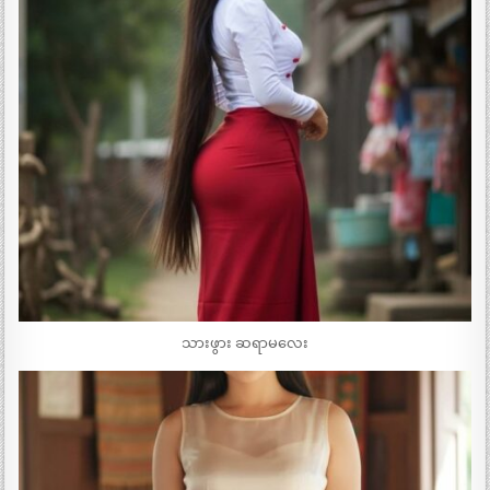
သားဖွား ဆရာမလေး