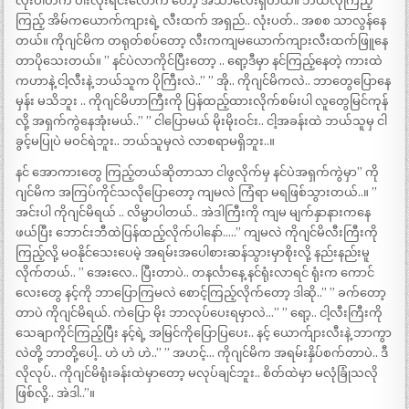
လုံးပါတ်က ဝါးလုံးရင်းလောက် တော့ အသာလေးရှိတယ်။ ဘယ်လိုကြည့်
ကြည့် အိမ်ကယောက်ကျားရဲ့ လီးထက် အရှည်.. လုံးပတ်.. အစစ သာလွန်နေ
တယ်။ ကိုဂျင်မိက တရုတ်စပ်တော့ လီးကကျမယောက်ကျားလီးထက်ဖြူနေ
တာပိုသေးတယ်။ ” နင်ပဲလာကိုင်ပြီးတော့ .. ရော့ဒီမှာ နင်ကြည့်နေတဲ့ ကားထဲ
ကဟာနဲ့ ငါ့လီးနဲ့ ဘယ်သူက ပိုကြီးလဲ..” ” အို.. ကိုဂျင်မိကလဲ.. ဘာတွေပြောနေ
မှန်း မသိဘူး .. ကိုဂျင်မိဟာကြီးကို ပြန်ထည့်ထားလိုက်စမ်းပါ လူတွေမြင်ကုန်
လို့ အရှက်ကွဲနေအုံးမယ်..” ” ငါပြောမယ် မိုးမိုးဝင်း.. ငါ့အခန်းထဲ ဘယ်သူမှ ငါ
ခွင့်မပြုပဲ မဝင်ရဲဘူး.. ဘယ်သူမှလဲ လာစရာမရှိဘူး..။
နင် အောကားတွေ ကြည့်တယ်ဆိုတာသာ ငါဖွလိုက်မှ နင်ပဲအရှက်ကွဲမှာ” ကို
ဂျင်မိက အကြပ်ကိုင်သလိုပြောတော့ ကျမလဲ ကြံရာ မရဖြစ်သွားတယ်..။ ”
အင်းပါ ကိုဂျင်မိရယ် .. လိမ္မာပါတယ်.. အဲဒါကြီးကို ကျမ မျက်နှာနားကနေ
ဖယ်ပြီး ဘောင်းဘီထဲပြန်ထည့်လိုက်ပါနော်…..” ကျမလဲ ကိုဂျင်မိလီးကြီးကို
ကြည့်လို့ မဝနိုင်သေးပေမဲ့ အရမ်းအပေါစားဆန်သွားမှာစိုးလို့ နည်းနည်းမူ
လိုက်တယ်.. ” အေးလေ.. ပြီးတာပဲ.. တနင်္လာနေ့ နင်ရုံးလာရင် ရုံးက ကောင်
လေးတွေ နင့်ကို ဘာပြောကြမလဲ စောင့်ကြည့်လိုက်တော့ ဒါဆို..” ” ခက်တော့
တာပဲ ကိုဂျင်မိရယ်. ကဲပြော မိုး ဘာလုပ်ပေးရမှာလဲ…” ” ရော့.. ငါ့လီးကြီးကို
သေချာကိုင်ကြည့်ပြီး နင့်ရဲ့ အမြင်ကိုပြောပြပေး.. နင့် ယောက်ျားလီးနဲ့ ဘာကွာ
လဲတို့ ဘာတို့ပေါ့.. ဟဲ ဟဲ ဟဲ..” ” အဟင့်… ကိုဂျင်မိက အရမ်းနှိပ်စက်တာပဲ.. ဒီ
လိုလုပ်.. ကိုဂျင်မိရုံးခန်းထဲမှာတော့ မလုပ်ချင်ဘူး.. စိတ်ထဲမှာ မလုံခြုံသလို
ဖြစ်လို့.. အဲဒါ..”။