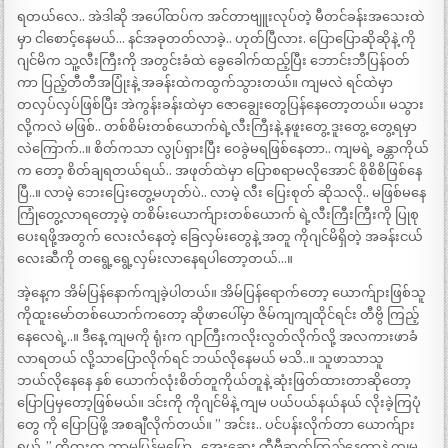
ရတယ်လေ.. အဲဒါဆို အပေါ်ထပ်က အင်တာဗျူးလုပ်တဲ့ မီတင်ခန်းအသေးထဲ
မှာ ငါစောင့်နေမယ်… နင်အခုတတ်လာခဲ့.. ဟုတ်ပြီလား. ပြောပြောဆိုဆိုနဲ့ ကို
ဂျင်မိက သူ့လီးကြီးကို အတွင်းခံထဲ ခွေခေါက်ထည့်ပြီး ဘောင်းဘီပြန်ဝတ်
ကာ ပြည့်တီတီအပြုံးနဲ့ အခန်းထဲကထွက်သွားတယ်။ ကျမလဲ ရင်ထဲမှာ
တလှပ်လှပ်ဖြစ်ပြီး အဲကွန်းခန်းထဲမှာ ဇောချွေးတွေပြန်နေတော့တယ်။ မသွား
လို့ကလဲ မဖြစ်.. တစ်စိမ်းတစ်ယောက်ရဲ့လီးကြီးနဲ့ နဖူးတွေ့ ဒူးတွေ့ တွေ့ရမှာ
လဲကြောက်..။ စိတ်ကသာ လွုပ်ရှားပြီး ဝေခွဲမရဖြစ်နေတာ.. ကျမရဲ့ ခန္တာကိုယ်
က တော့ စိတ်ချရတယ်ရယ်.. အဖုတ်ထဲမှာ ပြောစရာမလိုအောင် စိုစိစိဖြစ်နေ
ပြီ..။ လာမဲ့ ဘေးပြေးတွေ့မဟုတ်ပဲ.. လာမဲ့ လီး ပြေးစုတ် ဆိုသလို.. မဖြစ်မနေ
ကြုံတွေ့လာရတော့မဲ့ တစိမ်းယောက်ျားတစ်ယောက် ရဲ့လီးကြီးကြီးကို ပြုစု
ပေးရဖို့အတွက် လေးလံနေတဲ့ ခြေလှမ်းတွေနဲ့ အတူ ကိုဂျင်မိရှိတဲ့ အခန်းငယ်
လေးဆီကို တရွေ့ရွေ့လှမ်းလာနေရပါတော့တယ်…။
အဲ့နေ့က အိမ်ပြန်နောက်ကျခဲ့ပါတယ်။ အိမ်ပြန်ရောက်တော့ ယောက်ျားဖြစ်သူ
ကိုထူးမော်တစ်ယောက်ကတော့ ဆိုဖာပေါ်မှာ ဇိမ်ကျကျထိုင်ရင်း တီဗွိ ကြည့်
နေလေရဲ့..။ ဒီနေ့ ကျမကို ရုံးက ဂျာကြီးကလိုးလွတ်လိုက်လို့ အလကားဖာခံ
လာရတယ် လို့သာပြောလိုက်ရင် ဘယ်လိုနေမယ် မသိ..။ သူဖာသာသူ
ဘယ်လိုနေနေ နှစ် ယောက်လုံးစိတ်တူကိုယ်တူနဲ့ ဆုံးဖြတ်ထားတာဆိုတော့
ပြောပြမှတော့ဖြစ်မယ်။ ဒင်းကို ကိုဂျင်မိနဲ့ ကျမ ပယ်ပယ်နယ်နယ် လိုးခဲ့ကြပုံ
တွေ ကို ပြောပြဖို့ အစချီလိုက်တယ်။ ” အင်းး.. ပင်ပန်းလိုက်တာ ယောက်ျား
ရယ်..” ကိုထူးက ဘာမှပြန်မပြော.. အေးဆေး တီဗွီဆက်ကြည့်နေတာနဲ့ ကျမ