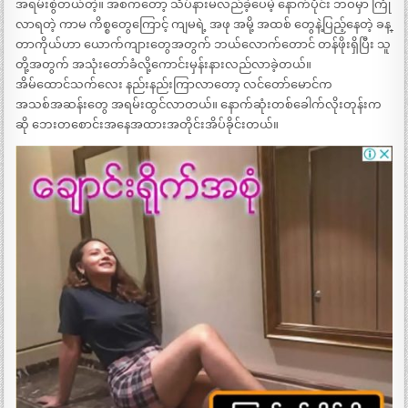
အရမ်းစွဲတယ်တဲ့။ အစကတော့ သိပ်နားမလည်ခဲ့ပေမဲ့ နောက်ပိုင်း ဘဝမှာ ကြုံ
လာရတဲ့ ကာမ ကိစ္စတွေကြောင့် ကျမရဲ့ အဖု အမို့ အထစ် တွေနဲ့ပြည့်နေတဲ့ ခန္
တာကိုယ်ဟာ ယောက်ကျားတွေအတွက် ဘယ်လောက်တောင် တန်ဖိုးရှိပြီး သူ
တို့အတွက် အသုံးတော်ခံလို့ကောင်းမှန်းနားလည်လာခဲ့တယ်။
အိမ်ထောင်သက်လေး နည်းနည်းကြာလာတော့ လင်တော်မောင်က
အသစ်အဆန်းတွေ အရမ်းထွင်လာတယ်။ နောက်ဆုံးတစ်ခေါက်လိုးတုန်းက
ဆို ဘေးတစောင်းအနေအထားအတိုင်းအိပ်ခိုင်းတယ်။