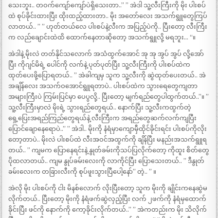
သေးဘူး.. တဝက်ကျော်ကျော်ပဲရှိသေးတာ..” ” အဲဒါ သူ့လီးကြီးကို မိုး ပါးစပ်
ထဲ စုပ်ခိုင်းထားပြီး ထိုးထည့်ထားတာ.. မိုး အတော်လေး အသက်ရွူတွေကြပ်
လာတယ်.. ” ” ဟုတ်တယ်လေ ပါးစပ်နဲ့လီးက အပြည့်ပဲကို.. ပြီးတော့ လီးကြီး
က လည်ချောင်းထဲထိ ထောက်နေတာဆိုတော့ အသက်ရွူလို့ မရဘူး… “။
အဲဒါနဲ့ မိုးလဲ တတ်နိုင်သလောက် အသံထွက်အောင် အု အု အွပ် အွပ် လို့အော်
ပြီး ကိုဂျင်မိရဲ့ ပေါင်ကို လက်နဲ့ ပုတ်ပုတ်ပြီး သူ့လီးကြီးကို ပါးစပ်ထဲက
ထုတ်ပေးဖို့ပြောရတယ်.. ” အဲခါကျမှ သူက သူ့လီးကို ဆွဲထုတ်ပေးတယ်.. အဲ
အချိန်လေး အသက်ဝအောင်ရွူရတာပဲ.. ပါးစပ်ထဲက သွားရေတွေကျတာ
အများကြီးပဲ ကြမ်းပြင်မှာ ပေပွလို့.. ပြီးတော့ မျက်ရည်တွေပါထွက်တယ်..”။ ”
သူ့လီးကြီးမှာလဲ မိုးရဲ့ သွားရည်တွေရယ်.. နောက်ပြီး သူ့လီးကထွက်တဲ့
ရှေ့ပြေးအရည်ကြည်တွေရယ်နဲ့ လီးကြီးက အရည်တွေဆက်လက်ကျပြီး
ပြောင်ချောနေရောပဲ..” ” အဲဒါ.. မိုးကို နံရံမှာကျောမှီထိုင်ခိုင်းရင်း ပါးစပ်ကိုလိုး
တော့တာပဲ.. မိုးလဲ ပါးစပ်ထဲ လီးအဝင်အထွက်ကို ချိန်ပြီး မနည်းအသက်ရွူရ
တယ်.. ” ကျမက ပြောနေရင်းနဲ့ နွုတ်ခမ်းကိုသပ်ပြလိုက်တော့ ကိုထူး စိတ်တွေ
ပိုထလာတယ်.. ကျမ နွုပ်ခမ်းလေးကို လာကိုင်ပြီး ပြောသေးတယ်.. ” ဒီနွုတ်
ခမ်းလေးက တခြားလီးကို စုပ်ဖူးသွားပြီပေါ့နော်” တဲ့.. ” ။
အဲလို မိုး ပါးစပ်ကို ငါး မိနစ်လောက် လိုးပြီးတော့ သူက မိုးကို ချိုင်းကနေဆွဲမ
လိုက်တယ်.. ပြီးတော့ မိုးကို နံရံဖက်ဆွဲလှည့်ပြီး လက် ၂ဖက်ကို နံရံမှထောက်
ခိုင်းပြီး ဖင်ကို နောက်ကို ကော့ခိုင်းလိုက်တယ်..” ” အဲကတည်းက မိုး သိလိုက်