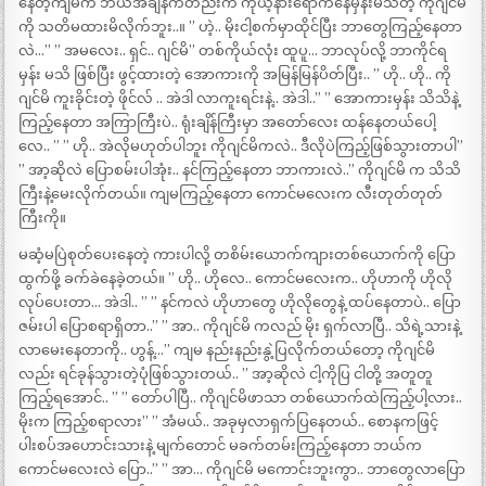
နေတဲ့ကျမက ဘယ်အချိန်ကတည်းက ကိုယ့်နားရောက်နေမှန်းမသိတဲ့ ကိုဂျင်မိ
ကို သတိမထားမိလိုက်ဘူး..။ ” ဟဲ့.. မိုးငါ့စက်မှာထိုင်ပြီး ဘာတွေကြည့်နေတာ
လဲ…” ” အမလေး.. ရှင်.. ဂျင်မိ” တစ်ကိုယ်လုံး ထူပူ… ဘာလုပ်လို့ ဘာကိုင်ရ
မှန်း မသိ ဖြစ်ပြီး ဖွင့်ထားတဲ့ အောကားကို အမြန်မြန်ပိတ်ပြီး.. ” ဟို.. ဟို.. ကို
ဂျင်မိ ကူးခိုင်းတဲ့ ဖိုင်လ် .. အဲဒါ လာကူးရင်းနဲ့.. အဲဒါ..” ” အောကားမှန်း သိသိနဲ့
ကြည့်နေတာ အကြာကြီးပဲ.. ရုံးချိန်ကြီးမှာ အတော်လေး ထန်နေတယ်ပေါ့
လေ.. ” ” ဟို.. အဲလိုမဟုတ်ပါဘူး ကိုဂျင်မိကလဲ.. ဒီလိုပဲကြည့်ဖြစ်သွားတာပါ”
” အာ့ဆိုလဲ ပြောစမ်းပါအုံး.. နင်ကြည့်နေတာ ဘာကားလဲ..” ကိုဂျင်မိ က သိသိ
ကြီးနဲ့မေးလိုက်တယ်။ ကျမကြည့်နေတာ ကောင်မလေးက လီးတုတ်တုတ်
ကြီးကို။
မဆံ့မပြဲစုတ်ပေးနေတဲ့ ကားပါလို့ တစိမ်းယောက်ကျားတစ်ယောက်ကို ပြော
ထွက်ဖို့ ခက်ခဲနေခဲ့တယ်။ ” ဟို.. ဟိုလေ.. ကောင်မလေးက.. ဟိုဟာကို ဟိုလို
လုပ်ပေးတာ… အဲဒါ.. ” ” နင်ကလဲ ဟိုဟာတွေ ဟိုလိုတွေနဲ့ ထပ်နေတာပဲ.. ပြော
ဇမ်းပါ ပြောစရာရှိတာ..” ” အာ.. ကိုဂျင်မိ ကလည် မိုး ရှက်လာပြီ.. သိရဲ့သားနဲ့
လာမေးနေတာကို.. ဟွန့်…” ကျမ နည်းနည်းနွဲ့ပြလိုက်တယ်တော့ ကိုဂျင်မိ
လည်း ရင်ခုန်သွားတဲ့ပုံဖြစ်သွားတယ်.. ” အာ့ဆိုလဲ ငါ့ကိုပြ ငါတို့ အတူတူ
ကြည့်ရအောင်.. ” ” တော်ပါပြီ.. ကိုဂျင်မိဖာသာ တစ်ယောက်ထဲကြည့်ပါ့လား..
မိုးက ကြည့်စရာလား” ” အံမယ်.. အခုမှလာရှက်ပြနေတယ်.. စောနကဖြင့်
ပါးစပ်အဟောင်းသားနဲ့ မျက်တောင် မခက်တမ်းကြည့်နေတာ ဘယ်က
ကောင်မလေးလဲ ပြော..” ” အာ… ကိုဂျင်မိ မကောင်းဘူးကွာ.. ဘာတွေလာပြော