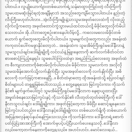
ကိုသက်နိုင်ရဲ့လီးချောင်းကြီးကို မိခိုင်မြင်လိုက်ရတော့ သူမရင်ထဲမှာတုန်သွား
ပါတယ်.။ လူပျိုယောင်္ကျားတစ်ယောက်ရဲ့သန်မာထွားကြိုင်းတဲ့ လီးကြီးကို
သူမပထမဆုံးမြင်ရတဲ့အချိန်မှာဘဲ အသည်းတွေကျိမ်းသွားပါတယ်။ နည်းတဲ့
လီးကြီးမဟုတ်ပါလား…အဲ့လီးကြီးမျိုးနဲ့သာသူမအဖုတ်လေးထဲကို လိုးထည့်
လိုက်လို့ကတော့ အဖုတ်တောင်ကွဲသွားမယ်ထင်တယ်လို့ မိခိုင်တွေးလိုက်မိပါ
သေးတယ်။ အို..ငါဘာတွေစဉ်းစားနေပါလိမ့်လို့… ကလေးမလေးမိခိုင်တစ်
ယောက် ရှက်တွေးတွေးမိလိုက်ပါတယ်။ သူမမျက်လုံးတွေကလည်း အခန်းထဲ
ကကုတင်ပေါ်ကမခွာနိုင်တော့ဘဲ… အခန်းထဲက သူမအိမ်ကြီးရှင်မဒေါ်နီလာနဲ့
သူမသူငယ်ချင်းဒေါ်ချိုချိုတို့ လင်ငယ်နဲ့ မြူးနေတာကို ဆက်လက်စိတ်ဝင်တ
စားစောင့်ကြည့်နေရင်း သူမပေါင်ကြားထဲမှာ အရည်ကြည်လေးတွေ အဖုတ်ထဲ
က စီးကျလာတာကိုခံစားမိလိုက်ပါတယ်။ မိခိုင်ကား သူမလက်က အလိုလို
သူမထမိန်အောက်သို့လက်နှိုက်ပြီး သူမအဖုတ်လေးကို လက်နှိုက်ပြီး အစိ
လေးကို လက်ဖြင့်ကစားနေပြီ…။ စိတ်ထဲမှာတော့ ထိုအခန်းထဲသို့ ပြေးဝင်ချင်
စိတ်များပင် တရွရွဖြစ်ပေါ်လာသည်..။ တွေ့နေရသော မြင်ကွင်းကား ကိုသက်
နိုင်၏ မျက်ခွက်ပေါ်တွင် သူမအိမ်ကြီးရှင်မဒေါ်နီလာက နေရာယူထားပြီး
အမှုတ်ခံနေသောမြင်ကွင်းနှင့် ကိုသက်နိုင်၏ လီးတုတ်တုတ်မဲမဲကြီးကို ဒေါ်
နီလာသူငယ်ချင်း ဒေါ်ချိုချိုကား အဖုတ်ဖြင့်တေ့ကာ ဖိဖိပြီး ဆောင့်ချနေသော
မြင်ကွင်းပင်တည်း။ ဒေါ်နီလာနှင့်ဒေါ်ချိုချိုကား တစ်ယောက်နို့ကို တစ်ယောက်
အပြန်အလှန်ဆုပ်နယ်နေကြသေးသည်။ ကိုသက်နိုင်ကား ဒေါ်နီလာရဲ့စောက်
ပတ်ပြဲပြဲအာအာကြီးကို အောက်မှပင့်ပင့်ပြီးယက်ပေးနေသလို..ဒေါ်နီလာ
လည်းကော့တက်နေတာကိုတွေ့ရသည်။ အဟင်းဟင်း..မောင်လေးရယ်…