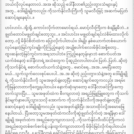
ဘယ်လိုလုပ်နေတာလဲ..အအ ဆိုသည့် ဒေါ်နီလာ၏ညဉ်းတွားသံများနှင့်
အတူ… ဒေါ်ချိုချိုကလည်း ကိုသက်နိုင်လီးကြီးကို သူမလီးဖြင့် အဆက်မပြတ်
ဆောင့်ချနေရင်း..။
ဟင်းဟင်း..အို့အို့..ကောင်းလိုက်တာမောင်ရယ်..မောင့်လီးကြီးက စံချိန်ျမီဘဲ…။
ချွတ်တောင်မချွတ်ချင်တော့ဘူး…။ အင်းဟင်း။ မချွတ်ချင်ရင်လဲစိမ်ထားလိုက်
တော့..လို့ မိခိုင်စိတ်ထဲက ပြောလိုက်ပါတယ်။ ဒါမျိုး နှစ်ယောက်တစ်ယောက်
လုပ်နေတဲ့မြင်ကွင်းမျိုးကိုကြည့်နေတဲ့ အပျိုပေါက်လေးမိခိုင်အဖို့တော့…
ထူးဆန်းတဲ့မြင်ကွင်းကအရသာပါဘဲ။ ကြည့်နေတုန်းမှာဘဲ စောက်ပတ်အ
ယက်ခံနေတဲ့ ဒေါ်နီလာရဲ့အသံတွေက ပိုဆူညံလာပါတယ်။ ပြတ်..ပြတ်..ဆိုတဲ့
ကိုသက်နိုင်ရဲ့ စောက်ပတ်ယက်သံနဲ့အတူ… မောင်ရေ…အအ…မမပြီးတော့
မယ်…သွက်သွက်လေးစုပ်ပေးပါ…အ..အ ဆိုတဲ့ ညဉ်းတွားသံနဲ့အတူ ဒေါ်ချိုချို
ရဲ့ ကိုသက်နိုင်လီးကို သူမအဖုတ်နဲ့တေ့ပြီး ဆောင့်ချက်တွေကလည်း အရမ်း
ကိုမြန်လာတာကိုတွေ့ရပါတယ်။ နောက်ဆုံးမှာတော့ ဒေါ်နီလာဖင်ကြီးကော့
တက်သွားပြီး…. သူမအဖုတ်ထဲက စီးကျလာတဲ့ အရည်ဖြူဖြူတွေက ကိုသက်
နိုင်မျက်နှာပေါ်ပွသွားသလို အောက်က ကိုသက်နိုင်လီးကိုအဖုတ်နဲ့တေ့ပြီး
ဆောင့်နေတဲ့ ဒေါ်ချိုချိုကလည်း သူမအဖုတ်နဲ့ဖိပြီး အသာထိုင်လို့အမောဖြေ
နေပါတယ်.. ပြီးတော့သူမအဖုတ်ထဲကလီးကိုဆွဲချွတ်လိုက်တဲ့ အချိန်မှာ ဒေါ်
ချိုချို အဖုတ်ထဲက အရည်တွေကျလာသလို…ကိုသက်နိုင်လီးထိပ်ကြီးကလဲ
အရည်တွေတစ်စက်စက်နဲ့ ပန်းထွက်ကျလာတာကို မိခိုင်မြင်လိုက်ရပါတယ်။
မိခိုင်ရေ လာဦး…။ ဒေါ်နီလာရဲ့ခေါ်သံကြောင့် မိခိုင်တစ်ယောက် အိမ်ပြူတင်း