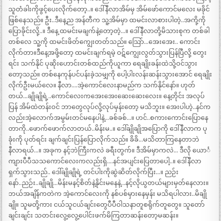
သူတံခါးကိုဖွင့်ပေးလိုက်တော့..။ ဒေါ်နီလာအိမ်မှ အိမ်ဖော်ကောင်မလေး မခိုင်
ဖြစ်နေသည်။ ဦး..ဒီနေ့ည အန်တီက သူ့အိမ်မှာ ထမင်းလာစားပါတဲ့..အကို့ကို
ပြောခိုင်းလို့..။ ဒီနေ့ ထမင်းမချက်နဲ့တော့တဲ့…။ ဒေါ်နီလာတို့မိသားစုက တစ်ခါ
တစ်လေ သူ့ကို ထမင်းဖိတ်ကျွေးတတ်သည်။ သြော်…အေးအေး.. ကောင်း
လိုက်တာ။ဒီနေ့အဖို့တော့ ထမင်းချက်ရမဲ့ ဝဋ်ကျွေးလွတ်သွားပြန်ပြီလို့ တွေး
ရင်း သက်နိုင် ပုဆိုးဟောင်းတစ်ထည်ကိုယူကာ ရေချိုးခန်းထဲသို့ဝင်သွား
တော့သည်။ တစ်နေကုန်ပင်ပန်းခဲ့သမျှကို ပေါ့ပါးလန်းဆန်းသွားအောင် ရေချိုး
လိုက်ဦးမယ်လေ။ နီလာ….အဲ့ကောင်လေးနာမည်က သက်နိုင်နော်။ ဟုတ်
တယ်…ချိုချိုရဲ့..ကောင်လေးကအေးအေးဆေးဆေးလေး။ နေ့တိုင်း အလုပ်
ပြန် အိမ်ထဲတန်းဝင် ဘာတွေလုပ်လို့လုပ်မှန်းတော့ မသိဘူး။ အေးပါဟဲ့..နင်က
လည်းအဲ့လောက်အမွမ်းတင်မနေပါနဲ့…ခစ်ခစ်…။ ဟင်..စကားကောင်းပြောနေ
တာကို..ဖောက်ဖောက်လာတယ်..မိန်းမ..။ ဒေါ်ချိုချိုအပြောကို ဒေါ်နီလာက ပု
ခုံးကို ပုတ်ရင်း ချက်ချင်းပြန်ပြောလိုက်သည်။ ခိခိ…မသိတာကြနေတာဘဲ
နီလာရယ်…။ အခုက နင့်ဘဲကြီးကလဲ ခရီးတွက်။ ဒီအိမ်မှာကလဲ… ဒီလို ယောင်္
ကျားပီပီသသကောင်လေးကလည်းရှိ….နင်အပျင်းပြေတာပေါ့..။ ဒေါ်နီလာ
ရှက်သွားသည်.. ဒေါ်ချိုချိုရဲ့ တင်ပါးကိုဆွဲဆိတ်လိုက်ပြီး…။ ညဉ်း
နော်..ညဉ်း..ချိုချို…မိန်းမနင့်စိတ်နဲ့နိုင်းမနေနဲ့…နင့်လိုယွတယ်များမှတ်နေလား။
ဘယ်အချိန်ကတဲက အဲ့ကောင်လေးကို နစ်ပစ်မှားနေမှန်း မသိရပါလား..မိချို
ချို။ သူမတို့ကား ငယ်သူငယ်ချင်းတွေပီပီဝါသနာတူစရိုက်တူတွေ။ သူတော်
ချင်းချင်း သတင်းလွေ့လွေ့ပေါင်းဖက်မိကြတာဆန်းတော့မဆန်း။