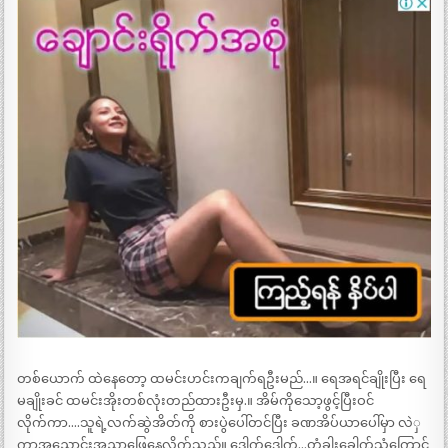
တစ်ယောက် ထဲနေတော့ ထမင်းဟင်းကချက်ရဦးမည်…။ ရေအရင်ချိုးပြီး ရေ
မချိုးခင် ထမင်းအိုးတစ်လုံးတည်ထားဦးမှ.။ အိမ်ကိုသော့ဖွင့်ပြီးဝင်
လိုက်ကာ….သူရဲ့လက်ဆွဲအိတ်ကို စားပွဲပေါ်တင်ပြီး ခဏအိပ်ယာပေါ်မှာ လဲှ
ကာအညောင်းအညာဖြေနေလိုက်သည်။ ဒေါက်ဒေါက်…တံခါးခေါက်သံကြောင့်