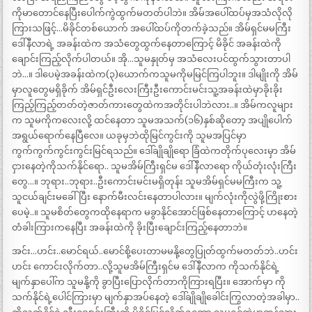
ကိုမာတောင်နေပြီးပေါက်ကွဲထွက်မတတ်ပါဘဲ။ အိမ်အပေါ်ထပ်မှအသံလိုလို
ကြားသဖြင့်…မိခိုင်တစ်ယောက် အပေါ်ထပ်ကိုတက်ခဲ့သည်။ အိမ်ရှင်မမကြီး
ဒေါ်နီလာရဲ့ အခန်းထဲက အသံတွေထွက်နေတာကြောင့် မိခိုင် အခန်းထဲကို
ချောင်းကြည့်လိုက်ပါတယ်။ အို…သူမနှုတ်မှ အသံလေးပင်ထွက်သွားတာပါ
ဘဲ…။ ဒါပေမဲ့အခန်းထဲက(၃)ယောက်ကသူမကိုမမြင်ကြပါဘူး။ ဒါမျိုးကို အိမ်
မှာလူတွေမရှိခိုက် အိမ်ရှင်ဦးလေးကြီးဦးကောင်းမင်းသူ့အခန်းထဲမှာခိုးခိုး
ကြည့်ကြည့်တတ်တဲ့ဇာတ်ကားတွေထဲကအတိုင်းပါဘဲလား..။ အိမ်ကလူများ
က သူမကိုကလေးလို့ ထင်နေတာ သူမအသက်(၁၆)နှစ်ဆိုတော့ အပျိုပေါက်
အရွယ်ရောက်နေပြီလေ။ ယခုမှဘဲထိုမြင်ကွင်းကို သူမအပြင်မှာ
ကွက်ကွက်ကွင်းကွင်းမြင်ရသည်။ ဒေါ်ချိုချိုရော ခြံထဲကတိုက်ပုလေးမှာ အိမ်
ငှားနေတဲ့ကိုသက်နိုင်ရော.. သူမအိမ်ကြီးရှင်မ ဒေါ်နီလာရော ကိုယ်တုံးလုံးကြီး
တွေ…။ ဘုရား..ဘုရား..ဦးကောင်းမင်းမရှိတုန်း သူမအိမ်ရှင်မမကြီးက သူ့
သူငယ်ချင်းမခေါ်ပြီး နောက်မီးလင်းနေတာပါလား။ မျက်လုံးကိုလွဲဖို့ကြိုးစား
ပေမဲ့..။ သူမစိတ်တွေကထိုနေရာက မခွာနိုင်အောင်ဖြစ်နေတာကြောင့် ဟနေတဲ့
တံခါးကြားကနေပြီး အခန်းထဲကို ခိုးပြီးချောင်းကြည့်နေတာဘဲ။
အင်း…ဟင်း..မောင်ရယ်..မောင်စို့ပေးတာမမနို့တွေပြုတ်ထွက်မတတ်ဘဲ..ဟင်း
ဟင်း ကောင်းလိုက်တာ..လို့သူမအိမ်ကြီးရှင်မ ဒေါ်နီလာက ကိုသက်နိုင်ရဲ့
မျက်နှာပေါ်က သူမနို့ကို ခွာပြီးပြောလိုက်တာကိုကြားရပြီး။ အောက်မှာ ကို
သက်နိုင်ရဲ့ပေါင်ကြားမှာ မျက်နှာအပ်နေတဲ့ ဒေါ်ချိုချိုခေါင်းကြွလာတဲ့အခါမှာ..