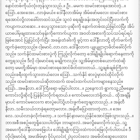
နောင်တစ်ကိုယ်လုံးတုန်သွားသည်..။ ဦး…မမက ထမင်းစားရအောင်တဲ့…။
သြော်..အေးအေး…လာခဲ့မယ်။ ဒေါ်နီလာအိမ်မှ အိမ်ဖော်မလေး ထမင်းစား
ရအောင်လို့လာခေါ်တာထင်သည်။ သူလဲ ရေချိုးခန်းအတွင်းဝင်ပြီးလက်ကို
ကပျာကယာဆေး…။ ပေပွသွားသော ပုဆိုးကို နောက်တစ်ထည်ဖြင်လဲပြီး အိပ်
ယာပေါ်မှချထားသော်ဖုန်းကိုကောက်ယူကာ အဝတ်အစားကိုသပ်သပ်ရပ်ရပ်
ဖြစ်အောင် ပြုပြင်လိုက်ပြီး အခန်းတံခါးကို ဖွင့်ကာ ဒေါ်နီလာတို့ တိုက်ဖက်ကို
ထွက်ခဲ့တော့သည်။ ငါ့မောင်..လာ.လာ..ဒေါ်နီလာက ပျုပျုငှာငှာဖိတ်ခေါ်လိုက်
သည်။ သက်နိုင်ထမင်းစားပွဲကို ကြည့်လိုက်တော့ ဒေါ်ချိုချိုပါရောက်နေတာကို
တွေ့ရသည်။ ဒီလို ငါ့မောင်ရေ မချိုကလည်း သူ့အိမ်မှာတစ်ယောက်ထဲဆို
တော့ မမတို့အိမ်မှာ ထမင်းစားရအောင်ဖိတ်ထားတယ်…သူ့ချစ်ချစ်ကြီးက
လည်းခရီးထွက်သွားတယ်လေ။ သြော်…သက်နိုင် စားပွဲမှာဝင်ထိုင်လိုက်
သည်။ ထမင်းစားတယ်ဆိုတာထက် ထမင်းထက်ဟင်းကများနေသည်။
သြော်…အမနီလာ..ဒေါ်ကြီးရော မမြင်ပါလား…။ ညနေကဘဲ ရွာကသူ့ညီမနေမ
ကောင်းလို့ဆိုလို့ ပြန်ခိုင်းလိုက်ရတယ်.။ ကောင်မလေးဘဲရှိတယ်… ထိုအချိန်
မှာပင် ကောင်မလေးက စားပွဲပေါ်သို့ဟင်းခွက်တွေချလာသည်…။ အန်တီ
နီလာ..သမီးသယ်လာခဲ့ရတော့မလား..အန်တီပြောထားတဲ့ဟာ…။ အေး
လေ..သယ်လာခဲ့လိုက်တော့…။ သက်နိုင်နားမလည်နိုင်အောင်ဖြစ်သွားသည်…။
ဘာအစီအစဉ်တွေရှိသေးပါလိမ့်။ ဘာများလဲ..အမလို့မေးလိုက်သည်…သူ့
အမေးကိုဒေါ်နီလာမဖြေပါ.။ ဒေါ်ချိုချိုကကြားထဲကဝင်ဖြေလိုက်ပါတယ်။ ဒီ
လိုငါ့မောင်ရဲ့ အမအိမ်မှာ ဝိုင်ပုလင်း(၂)ပုလင်းလေ အမမိတ်ဆွေပေးထား