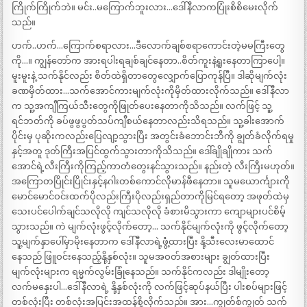
ကြိုက်ကြိုက်ဘဲ။ မင်း..မကြောက်ဘူးလား…ဒေါ်နီလာကပြုံးစိစိမေးလိုက်
သည်။
ဟက်..ဟက်…ကြောက်စရာလား…ဒီလောက်ချစ်စရာကောင်းတဲ့မမကြီးတွေ
ကို…။ ကျွန်တော်က အားရပါးရချစ်ချင်နေတာ..စိတ်ကူးနဲ့ရူးနေတာကြာပေါ့။
မူးမူးနဲ့ သက်နိုင်လည်း စိတ်ထဲရှိတာတွေလျှောက်ပြောကုန်ပြီ။ ဒါဆိုမျက်လုံး
ခဏမှိတ်ထား…သက်အောင်ကားမျက်လုံးကိုမှိတ်ထားလိုက်သည်။ ဒေါ်နီလာ
က သူ့အကျီကြယ်သီးတွေကိုဖြုတ်ပေးနေတာကိုသိသည်။ လက်ဖြင့် သူ့
ရင်ဘတ်ကို ခပ်ဖွဖွပွတ်သပ်ကျီစယ်နေတာလည်းသိရသည်။ သူ့ခါးအောက်
ပိုင်းမှ ပုဆိုးကလည်းပြေလျာ့သွားပြီး အတွင်းခံဘောင်းဘီကို ချွတ်ခံလိုက်ရမှု
နှင့်အတူ ဒုတ်ကြီးအပြင်ထွက်သွားတာကိုသိသည်။ ဒေါ်ချိုချိုကား သက်
အောင်ရဲ့လီးကြီးကိုကြည့်ကာတံတွေးနင်သွားသည်။ နည်းတဲ့ လီးကြီးမဟုတ်။
အကြောတပြိုင်းပြိုင်းနှင့်နဂါးတစ်ကောင်လိုမာန်ဖီနေတာ။ သူမယောင်္ကျားကို
မောင်မောင်ဝင်းထက်ပိုလည်းကြီးပိုလည်းရှည်တာကိုမြင်ရတော့ အဖုတ်ထဲမှ
သေးပင်ပေါက်ချင်သလိုလို ကျင်သလိုလို ခံစားမိသွားကာ ကျောများပင်စိမ့်
သွားသည်။ ကဲ မျက်လုံးဖွင့်လိုက်တော့… သက်နိုင်မျက်လုံးကို ဖွင့်လိုက်တော့
သူ့မျက်နှာပေါ်မှာမိုးနေတာက ဒေါ်နီလာရဲ့ဖွံံ့ထားပြီး နို့သီးလေးမာထောင်
နေသည် ဖြူဝင်းနေသည့်နို့နှစ်လုံး။ သူမအဝတ်အစားများ ချွတ်ထားပြီး
မျက်လုံးများက ရမ္မက်လွမ်းခြုံနေသည်။ သက်နိုင်ကလည်း ဒါမျိုးတော့
လက်မနှေးပါ…ဒေါ်နီလာရဲ့ နို့နှစ်လုံးကို လက်ဖြင့်ဆုပ်နယ်ပြီး ပါးစပ်များဖြင့်
တစ်လုံးပြီး တစ်လုံးအပြင်းအထန်စို့လိုက်သည်။ အား…ကျွတ်စ်ကျွတ် သက်