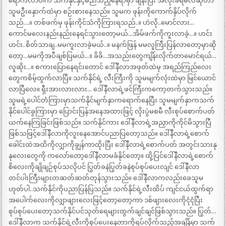
ရောက်လာပါက သက်နိုင်နှင့်မည်သည့်နေရာမှာ ချိန်းပြီး အလိုးခံရမလဲဆိုတာ
သူမဦးနှောက်ထဲမှာ စဉ်းစားနေသည်။ သူမက ဖုန်းကိုကောက်နှိပ်လိုက်
သည်….။ တစ်ဖက်မှ ဖုန်းကိုင်သံကိုကြားရသည်..။ ဟဲလို..မောင်လား…
ကောင်မလေးနည်းနည်းနေရင်သွားတော့မယ်…အိမ်ဖက်ကိုကူးလာခဲ့…။ ဟင်း
ဟင်း..စိတ်သာချ..မမကူးလာခဲ့မယ်..။ မနက်ဖြန် မမလူကြီးပြန်လာတော့မှာဆို
တော့…မမကိုအပီချစ်ပြမယ်…။ ခိခိ…အသည်းတွေကျိန်းလိုက်တာမောင်ရယ်…
လူဆိုး…။ စကားပြောနေရင်းတောင် ဒေါ်နီလာအဖုတ်ထဲမှ အရည်ကြည်လေး
တွေကစိမ့်ထွက်လာပြီ။ သက်နိုင်ရဲ့ လီးကြီးကို သူမမျက်လုံးထဲမှာ မြင်ယောင်
လာပြီလေ။ ရှီးအားလားလား… ဒေါ်နီလာရဲ့ဖင်ကြီးကကော့တက်သွားသည်။
သူမရဲ့ပေါင်တံကြားမှာသက်နိုင်မျက်နှာကရောက်နေပြီး သူမမျက်နှာကသက်
နိုင်ပေါင်ခွကြားမှာ ပြောင်းပြန်အနေအထားဖြင့် လိုးပွဲမစမီ လီးစုပ်စောက်ပတ်
ယက်နေကြခြင်းဖြစ်သည်။ သက်နိုင်ကား ဒေါ်နီလာရဲ့အညှာကိုကိုင်မိသွားပြီ
ဖြစ်သဖြင့်ဒေါ်နီလာကိုလူးနေအောင်ပညာပြတော့သည်။ ဒေါ်နီလာရဲ့စောက်
ခေါင်းထဲအထိကိုလျှာကိုချွန်ကာထိုးပြီး ဒေါ်နီလာရဲ့စောက်ပတ် အတွင်းသားနု
နုလေးတွေကို ကလော်တော့ဒေါ်နီလာမခံနိုင်တော့။ ထို့ပြင်ဒေါ်နီလာရဲ့စောက်
စိလေးကိုချိုချဉ်စုပ်သလိုပင် ပြွတ်ခနဲပြွတ်ခနဲစုပ်စုပ်ပေးလျင် ဒေါ်နီလာ
တင်ပါးကြီးများတဆတ်ဆတ်တုန်သွားသည်။ ဒေါ်နီလာကလည်းခေသူမ
ဟုတ်ပါ..သက်နိုင်ကိုပညာပြန်ပြသည်။ သက်နိုင်ရဲ့လီးထိပ် ကျင်ငယ်ထွက်ရာ
အပေါက်လေးကိုလျှာဖျားလေးဖြင့်တော့တော့ကာ ဒစ်ဖျားလေးကိုငုံငုံပြီး
စုပ်စုပ်ပေးတော့သက်နိုင်ပင်သုတ်ရေများထွက်ချင်ချင်ဖြစ်သွားသည်။ ပြွတ်…
ဒေါ်နီလာက သက်နိုင်ရဲ့လီးကိုစုပ်ပေးနေတာကိုရပ်လိုက်သည့်အချိန်မှာ သက်