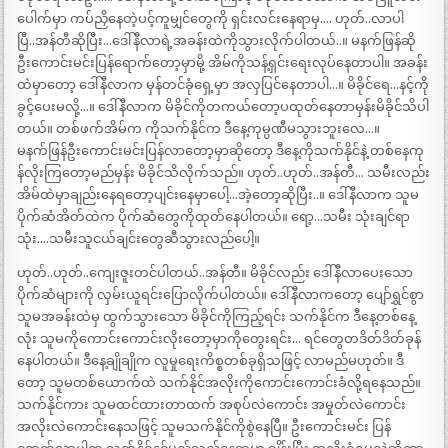
ပေါက်မှာ ကပ်ညှိနေတဲ့ပင့်ကူမျှင်တွေကို ရှင်းလင်းနေရာမှ…. ဟုတ်..လာပါ
ပြီ..အန်တီဆိုပြီး…ဒေါ်နီလာရဲ့အခန်းထဲကိုသွားလိုက်ပါတယ်..။ မနက်ဖြန်ဆို
ဦးကောင်းမင်းပြန်ရောက်တော့မှာမို့ အိမ်ကိုသန့်ရှင်းရေးလုပ်နေတာပါ။ အခန်း
ထဲမှာတော့ ဒေါ်နီလာက မှန်တင်ခုံရှေ့မှာ အလှပြင်နေတာပါ…။ မိခိုင်ရေ…နင့်ကို
ခွင့်ပေးမလို့…။ ဒေါ်နီလာက မိခိုင်ကိုတကယ်တော့ပထုတ်နေတာမှန်းမိခိုင်သိပါ
တယ်။ တစ်ဖက်အိမ်က ကိုသက်နိုင်က ဒီနေ့ကုမ္ပဏီမသွားဘူးလေ…။
မနက်ဖြန်ဦးကောင်းမင်းပြန်လာတော့မှာဆိုတော့ ဒီနေ့ကိုသက်နိုင်နဲ့ တစ်နေကု
န်လိုးကြတော့မည်မှန်း မိခိုင်သိလိုက်သည်။ ဟုတ်..ဟုတ်..အန်တီ… သမီးလည်း
အိမ်ထဲမှာချည်းနေရတော့ပျင်းနေမှာပေါ့…အဲ့တော့ဆိုပြီး..။ ဒေါ်နီလာက သူမ
ပိုက်ဆံအိတ်ထဲက ပိုက်ဆံတွေကိုထုတ်နေပါတယ်။ ရော့…သမီး သုံးချင်ရာ
သုံး….သမီးသူငယ်ချင်းတွေဆီသွားလည်ပေါ့။
ဟုတ်..ဟုတ်..ကျေးဇူးတင်ပါတယ်..အန်တီ။ မိခိုင်လည်း ဒေါ်နီလာပေးသော
ပိုက်ဆံများကို လှမ်းယူရင်းပြောလိုက်ပါတယ်။ ဒေါ်နီလာကတော့ ပျော်ရွှင်စွာ
သူမအခန်းထဲမှ ထွက်သွားသော မိခိုင်ကိုကြည့်ရင်း သက်နိုင်က ဒီနေ့တစ်နေ့
လုံး သူမကိုကောင်းကောင်းလိုးတော့မှာကိုတွေးရင်း… ရင်တွေတဒိတ်ဒိတ်ခုန်
နေပါတယ်။ ဒီနေ့ချိုချိုက လူမှုရေးကိစ္စတစ်ခုရှိသဖြင့် လာမည်မဟုတ်။ ဒီ
တော့ သူမတစ်ယောက်ထဲ သက်နိုင်အလိုးကိုကောင်းကောင်းခံလို့ရနေသည်။
သက်နိုင်ကား သူမထင်ထားတာထက် အစုပ်လဲကောင်း အမှုတ်လဲကောင်း
အလိုးလဲကောင်းနေသဖြင့် သူမသက်နိုင်ကိုစွဲနေပြီ။ ဦးကောင်းမင်း ပြန်