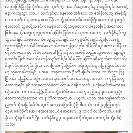
အတူတူလျှောက်နေသော ဒေါ်ချိုချိုက သက်နိုင်ကိုပြုံးပြသဖြင့် သက်နိုင်
လည်းပြန်ပြုံးပြလိုက်သည်။ ဟုတ်ကဲ့..အမ..ဒီနေ့ အလုပ်နည်းနည်းရှုပ်နေတာနဲ့
နောက်ကျသွားတာ…။ သက်နိုင်ငှားနေသော အိမ်လေးက ဒေါ်နီလာတို့ အိမ်ကြီး
ဘေးကတိုက်ပုလေးမှာ။ ဒေါ်နီလာတို့ နှစ်ထပ်အိမ်သစ်ကြီးဆောက်ခဲ့ရာတွင်
ဘေးတွင် သူမတို့ယခင်ကနေခဲ့သော တိုက်ပုလေးက ပိုနေသဖြင့် အလကား
ဖြစ်နေမည့်အတူတူလူငှားတင်ခဲ့ခြင်းဖြစ်သည်။ ငှားစကတော့ သက်နိုင်နှင့် သူ့
သူငယ်ချင်းတစ်ယောက်။ သူ့သူငယ်ချင်းက ကုမ္ပဏီရုံးချုပ်သို့ပြောင်းရွှေ့
သွားသဖြင့် သက်နိုင်တစ်ယောက်သာကျန်ခဲ့သည်။ အိမ်ကြီးမှာတော့ ဒေါ်နီလာ
တို့လင်မယားနှင့် အိမ်ဖော်အဒေါ်ကြီးတို့သားအမိရှိသည်။ သူမယောင်္ကျားဦး
ကောင်းမြတ်ကလည်း ကုန်သည်တစ်ဦးပီပီမကြာမကြာခရီးထွက်တတ်သည်။
ဒီရက်ပိုင်းအတွင်း ဦးကောင်းမြတ်ကိုမမြင်မိ။ ခရီးထွက်သွားပြန်ပြီထင်တယ်
ဟု သူတွေးမိသဖြင့်…။ အမ…အခုတလော ဦးကိုမမြင်ပါလား..ဘယ်သွားပြန်
ပြီလဲ..။ သြော်…မင်းဦးလေးက နယ်ဘက်ခဏဆင်းသွားတယ်…။ ကုန်ဖိုးတွေ
ကောက်ရင်း နှစ်ပတ်လောက်တော့ကြာမယ်ပြောတယ်…။ ငါ့မောင်အိမ်ငှားနေ
လို့တော်သေးတယ်…နို့မို့ဆိုအမတို့ကမိန်းမသားတွေချည်းနေရတာ..။ သူခိုး
တွေကလည်းသောင်းကျန်းလိုက်တာကွယ်..။ ဟုတ်..ဟုတ်..အမကျွန်တော်က
ညဖက်ဆိုအပြင်သိပ်မထွက်တော့ အမြဲလိုလိုရှိပါတယ်။ တစ်ခုခုကြားရင်
လှမ်းခေါ်လိုက်နော်.။ အေးအေး…ငါ့မောင်ကျေးဇူးတင်ပါတယ်ကွယ်..။ ဒေါ်
နီလာကိုနှုတ်ဆက်ပြီး သက်နိုင်သူငှားနေသောတိုက်ပုလေးအတွင်းသို့ဝင်ခဲ့
သည်။