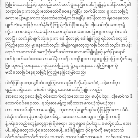
ပြီဖြစ်သောကြောင့် သူလည်းတော်တော်မူးနေပြီ။ ဒေါ်ချိုချိုနှင့် ဒေါ်နီလာတို့၏
သဏ္ဍာန်များကလည်းတော်တော်ရီဝေနေကြပြီ။ သက်နိုင်ကား မူးလာသဖြင့်
စကားပြောများကလည်းတော်တော်ရဲတင်းနေပြီ။ ဒေါ်နီလာက ရီဝေနေသော
မျက်လုံးများဖြင့် သက်နိုင်ကိုကြည့်လိုက်ပြီး။ နေဦး..ငါ့မောင်ကိုမေးစရာရှိ
လို့..။ ဘာမေးမှာလဲ…မမနီလာ..မေးချင်တာမေး။ အပြောများကသွက်လက်
လာပြီ။ သက်နိုင်မျက်လုံးများက ဒေါ်နီလာနှင့် ဒေါ်ချိုချိုတို့ ရင်ဘတ်တွေကို
ကြည့်နေသည်။ မူးနေသော်လည်း ဒါမျိုးကျတော့သူကမြင်တတ်သည်။ အပန်း
ရောင် ဘလောက်စ်အကျီကိုဝတ်ဆင်ထားသောဒေါ်ချိုချိုနှင့် နက်ပြာရောင်
ဝတ်စုံ ဝတ်ဆင်ထားသော ဒေါ်နီလာတို့ အကျီများက ထူးထူးခြားခြားဟိုက်နေ
ပြီး သူမတို့ ဟနေသော ရင်ဘတ်ကြားမှ ဖွံ့ထွားနေသော နို့ကြီးများကို
မသိမသာမြင်နေရသဖြင့် ကြည့်နေခြင်းဖြစ်သည်။
ဒါကိုမြင်ရတော့သူ့စိတ်တွေကြွလာသည်။ ဒီလို..ငါ့မောင်ရဲ့…ငါ့မောင်မှာ
ရည်းစားရှိလား…ခစ်ခစ်။ မရှိဘူး..အမ.။ ဒေါ်ချိုချိုကလည်း
အာလေးလျှာလေးဖြင့် ဝင်ထောက်လိုက်သေးသည်။ မယုံပါဘူး…ငါ့မောင်က ဒီ
လောက်ရုပ်ချောတာ…ရည်းစားမရှိဘူးဆိုတာအမကယုံကိုမယုံဘူး။
ဟာ..တကယ်ပြောတာမမချိုရဲ့….သူကလည်းချက်ချင်းကိုပြန်ငြင်းတာ။ ခိခိ…
ဒါဆိုအထီးကျန်မှာပေါ့ငါ့မောင်ရဲ့… အေးလေ…အတွေ့အကြုံမရှိဘာမရှိ
နဲ့..မိန်းမလည်တွေနဲ့တွေ့မှာစိုးရိမ်စရာ။ အပူမရှာချင်ပါဘူး…မမတို့ရယ်… အေး
ပါ…ပြောတော့လဲယုံရသေးတာပေါ့…ဒေါ်ချိုချိုက ဝိုင်ခွက်ကို မော့သောက်
လိုက်ရင်းပြောလိုက်သည်။ အဟုတ်..တကယ်ပြောတာမမရဲ့…သင်ပေးမဲ့သူမှ