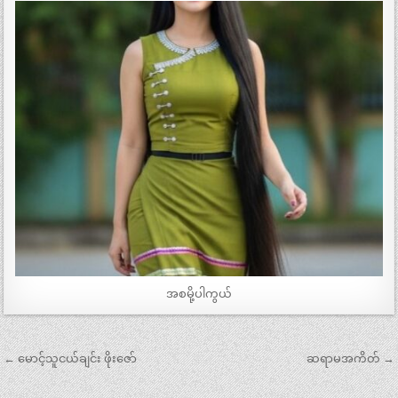
အစမို့ပါကွယ်
Post
← မောင့်သူငယ်ချင်း ဖိုးဇော်
ဆရာမအကိတ် →
navigation