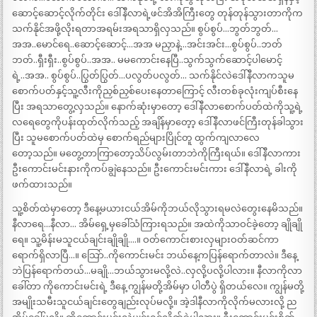
ဆောင့်ဆောင့်လိုက်တိုင်း ဒေါ်နီလာရဲ့ဖင်အိအိကြီးတွေ တုန်တုန်သွားတာကိုက
သက်နိုင်အဖို့လိုးရတာအရမ်းအရသာရှိလှသည်။ စွပ်စွပ်…ဘွတ်ဘွတ်…
အအ..မောင်ရေ..ဆောင့်ဆောင့်…အအ မညှာနဲ့…အင်းအင်း…စွပ်စွပ်..ဘတ်
ဘတ်..ရှီးရှီး..စွပ်စွပ်..အအ.. မမကောင်းနေပြီ..သွက်သွက်ဆောင့်ပါမောင့်
ရဲ့..အအ.. စွပ်စွပ်..ပြွတ်ပြွတ်…ပလွတ်ပလွတ်… သက်နိုင်လဲဒေါ်နီလာကသူမ
စောက်ပတ်နှင့်သူ့လီးကိုညှစ်ညှစ်ပေးနေတာကြောင့် လီးတစ်ခုလုံးကျပ်စီးနေ
ပြီး အရသာတွေ့လှသည်။ နောက်ဆုံးမှာတော့ ဒေါ်နီလာစောက်ပတ်ထဲကိုသူ့ရဲ့
လရေတွေကိုပန်းထုတ်လိုက်သည့် အချိန်မှာတေ့ာ့ ဒေါ်နီလာဖင်ကြီးတုန်ခါသွား
ပြီး သူမစောက်ပတ်ထဲမှ စောက်ရည်များပြိုင်တူ ထွက်ကျလာလေ
တော့သည်။ မတွေ့တာကြာတော့သိပ်လွမ်းတာဘဲကိုကြီးရယ်။ ဒေါ်နီလာကား
ဦးကောင်းမင်းနားကိုကပ်ချွဲနေသည်။ ဦးကောင်းမင်းကား ဒေါ်နီလာရဲ့ ခါးကို
ဖက်ထားသည်။
သူ့စိတ်ထဲမှာတော့ ဒီနေ့မယားငယ်အိမ်ကိုဘယ်လိုသွားရမလဲတွေးနေမိသည်။
နီလာရေ…နီလာ… အိမ်ရှေ့မှခေါ်သံကြားရသည်။ အထဲကိုသာဝင်ခဲ့တော့ ချိုချို
ရေ။ သူ့မိန်းမသူငယ်ချင်းချိုချို….။ ဝတ်ကောင်းစားလှများဝတ်ဆင်ကာ
ရောက်ရှိလာပြီ…။ သြော်..ကိုကောင်းမင်း ဘယ်နေ့ကပြန်ရောက်တာလဲ။ ဒီနေ့
ဘဲပြန်ရောက်တယ်…မချို…ဘယ်သွားမလို့လဲ..လှလို့ပလို့ပါလား။ နီလာကိုလာ
ခေါ်တာ ကိုကောင်းမင်းရဲ့ ဒီနေ့ ကျွန်မတို့အိမ်မှာ ပါတီပွဲ ရှိတယ်လေ။ ကျွန်မတို့
အမျိုးသမီးသူငယ်ချင်းတွေချည်းလုပ်မလို့။ အဲ့ဒါနီလာကိုလိုက်မလားလို့ ည