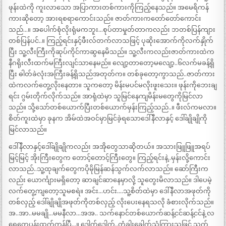
ဖုန်းထဲကို ကူးလာသော အပြာကားတစ်ကားကိုကြည့်နေသည်။ အမေရိကန်
ကားဆိုတော့ အားရစရာကောင်းသည်။ ဇာတ်ကားကတော်တော်ကောင်း
သည်…။ အပေါက်စုံလိုးရုံမကဘူး…စုပ်တာမှုတ်တာကလည်း ဘတစ်ပြန်ကျား
တစ်ပြန်ပင်..။ ကြည့်ရင်းနှင့်ဖီးလ်တက်လာသဖြင့် ပုဆိုးအောက်ကိုလက်နှိုက်
ပြီး သူ့လီးကြီးကိုဆုပ်ကိုင်ကာဆွနေမိသည်။ သူ့လီးကလည်းဇာတ်ကားထဲက
နီဂရိုးလီးထက်မကြီးလျင်သာနေမည်။ လျော့တာတော့မလျော့..၆လက်မခန့်ရှိ
ပြီး ဓါတ်ခဲလုံးအကြီးခန့်ရှိသည်အတုတ်က။ တစ်ခုတော့ကွာသည်..ဇာတ်ကား
ထဲကလက်တွေ့လိုးနေတာ။ သူကတော့ မိန်းမပင်မလိုးဖူးသေး။ ဖုန်းကိုဘေးချ
ရင်း ဂွမ်းတိုက်လိုက်သည်။ အာရုံထဲမှာ သူမြင်နေကျမိန်းမတွေကိုမြင်လာ
သည်။ သို့သော်တစ်ယောက်ပြီးတစ်ယောက်မှန်းကြည့်သည်..။ ဖီးလ်ကမလာ။
စိတ်ကူးထဲမှာ ခုနက အိမ်ထဲအဝင်မှာမြင်ခဲ့ရသောဒေါ်နီလာနှင့် ဒေါ်ချိုချိုကို
မြင်လာသည်။
ဒေါ်နီလာနှင့်ဒေါ်ချိုချိုကလည်း အအိုတွေသာဆိုတယ်။ အသားဖြူဖြူအရပ်
မြင့်မြင့် အိုးကြီးတွေက တောင့်တောင့်ကြီးတွေ။ ကြည့်ရင်းနဲ့..မှန်းလို့ကောင်း
လာသည်..သူ့ထုချက်တွေကပိုမိုမြန်ဆန်သွက်လက်လာသည်။ ဆော်ကြီးက
လည်း ယောင်္ကျားမရှိတော့ ဆာချင်ဆာနေမှာလို့ သူတွေးမိလာသည်။ ဒါပေမဲ့
လက်တွေ့ကျတော့သူမစရဲ။ အင်း…ဟင်း….သူ့စိတ်ထဲမှာ ဒေါ်နီလာအဖုတ်ကို
တစ်လှည့် ဒေါ်ချိုချိုအဖုတ်ကိုတစ်လှည့် လိုးပေးနေရသလို ခံစားလိုက်သည်။
အ..အာ..မမချို…မမနီလာ…အအ.. သက်နောင်တစ်ယောက်ဆန့်ငင်ဆန့်ငင်နဲ့ လ
ရေတွေပန်းထွက်ကုန်ပြီ…။ ဒေါက်ဒေါက်..တံခါးခေါက်သံကြားသဖြင့် သက်