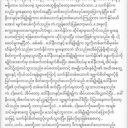
မရှိတာ။ သင်ပေးမဲ့ သူလေးတွေရှိရင်တော့အကောင်းသား…။ သက်နိုင်က
လည်း မူးနေတော့ ရဲတင်းနေပြီး မထိခလုပ်ထိခလုပ်တွေပြောကုန်ပြီ။ ဒေါ်
နီလာနှင့်ဒေါ်ချိုချိုကား တစ်ယောက်နှင့်တစ်ယောက်ကြည့်ကာ သက်နိုင်မသိ
အောင် မျက်စပစ်လိုက်သည်။ ကဲ.ကျွန်တော်ပြန်တော့မယ်..။ အခုလို
ကျွေးမွေးတာကျေးဇူးပါဘဲဗျာ…သက်နိုင်က ထိုင်ရာမှထလိုက်သည်။ မူးနေ
သောကြောင့် ခြေထောက်များက ယိုင်သွားပြီး လဲမလိုဖြစ်သွားသည်။ အို..ငါ့
မောင်မူးနေပြီဘဲ…ခစ်ခစ်… ဒေါ်နီလာနှင့် ဒေါ်ချိုချိုက သူ့ကိုတစ်ဖက်စီမှဖမ်း
ထိန်းလိုက်သည်။။ သက်နိုင်ကား မူးနေတာဘဲ သိသည်။။အိမ်ပြန်ဖို့ဆိုသည့်
စိတ်ကူးကိုသူမေ့သွားပြီ။ ဒေါ်နီလာနှင့်ဒေါ်ချိုချိုကား သက်နိုင်၏ ခန္ဓာကိုယ်ကို
ချိုင်းအောက်မှ တစ်ဖက်တစ်ချက်စီမပြီး အပေါ်ထပ်မှ ဒေါ်နီလာရဲ့အိပ်ခန်း
ပေါ်သို့တွဲတင်သွားသည်။ ခပ်တောင့်တောင့် အမျိုးသမီးနှစ်ဦး၏ အထိအတွေ့
များနှင့် ကိုယ်သင်းရနံ့များကြောင့် သက်နိုင်တစ်ယောက် ရမ္မက်စိတ်များပိုမို
ပြင်းထန်လာသည်။ စိတ်တွေကိုလွတ်ပေးလိုက်သည်..ဒေါ်ချိုချိုနဲ့ ဒေါ်နီလာ
တို့၏ ဂုတ်များကို တစ်ဖက်စီ ဖက်ပြီး လိုက်ရတာကို သူသာယာနေသည်။
ကဲ..ငါ့မောင်..အိပ်တော့..ဒေါ်နီလာနှင့်ဒေါ်ချိုချိုက အိပ်ယာပေါ်ပွေ့တင်ပြီး… ဒေါ်
နီလာရဲ့အိစက်သော ရင်ညွှန့်ကြီးက သူ့မျက်နှာပေါ်ဖိပြီး ပိပြားနေတာကိုတော့
သိသည်။ အမတို့ ဘာလုပ်မလို့လဲ….။ ခစ်ခစ်…ငါ့မောင်ကိုမမတို့က အချစ်
သင်ခန်းစာတွေ ပို့ချမလို့။ မသင်ချင်ဘူးလား…ဒေါ်ချိုချိုကဝင်ပြောလိုက်
သဖြင့် သက်နိုင်စိတ်တွေပိုလွတ်သွားပြီ။ ဖြစ်လိုရာဖြစ်စေတော့…
ဟင်း..ဟင်း…မမတို့သာ သင်ပေးလို့ကတော့ ဒီကချစ်မောင်လေးကလည်း