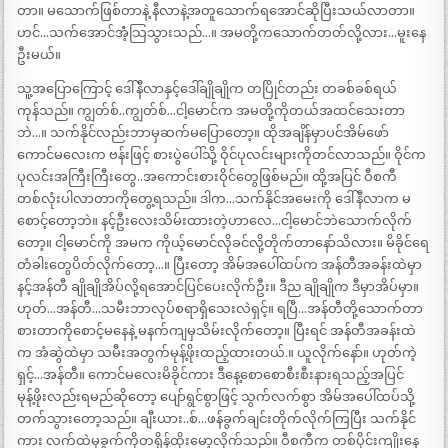
တာ။ မသောက်ဖြစ်တာနဲ့ နီလာနဲ့အတူသောက်ရအောင်ဆိုပြီးသယ်လာတာ။
ဟင်…သက်အောင်အံံ့သြသွားသည်…။ အမတို့ကသောက်တတ်လို့လား…မူးနေ
ဦးမယ်။
သူ့အပြောကြောင့် ဒေါ်နီလာနှင့်ဒေါ်ချိုချိုက တပြိုင်တည်း တခစ်ခစ်ရယ်
ကုန်သည်။ ကျွတ်စ်..ကျွတ်စ်…ငါ့မောင်က အမတို့ကိုတယ်အထင်သေးတာ
ဘဲ…။ သက်နိုင်လည်းဘာမှဆက်မပြောတော့။ ထိုအချိန်မှာပင်အိမ်ဖော်
ကောင်မလေးက ဗန်းဖြင့် စားပွဲပေါ်သို့ ဝိုင်ပုလင်းများကိုတင်လာသည်။ ဝိုင်က
ပုလင်းအကြီးကြီးတွေ..အကောင်းစားဝိုင်တွေဖြစ်မည်။ ထို့အပြင် ဝီစကီ
တစ်လုံးပါလာတာကိုတွေ့ရသည်။ ဒါက…သက်နိုင်အမေးကို ဒေါ်နီလာက မ
စောင့်တော့ဘဲ။ နင့်ဦးလေးသိမ်းထားတဲ့ဟာလေ…ငါ့မောင်ဘဲသောက်လိုက်
တော့။ ငါ့မောင်ကို အမက ကိုယ့်မောင်လိုခင်လို့တိုက်တာနော်သိလား။ မိခိုင်ရေ
တံခါးတွေပိတ်လိုက်တော့…။ ပြီးတော့ အိမ်အပေါ်ထပ်က အန်တီအခန်းထဲမှာ
နင့်အန်တီ ချိုချိုအိပ်လို့ရအောင်ပြင်ပေးလိုက်ဦး။ ဒီည ချိုချိုက ဒီမှာအိပ်မှာ။
ဟုတ်…အန်တီ…သမီးဘာလုပ်စရာရှိသေးလဲရှင့်။ ရပြီ…အန်တီတို့သောက်တာ
စားတာကိုစောင့်မနေနဲ့ မနက်ကျမှသိမ်းလိုက်တော့။ ပြီးရင် အန်တီအခန်းထဲ
က အံဆွဲထဲမှာ သမီးအတွက်မုန့်ဖိုးထည့်ထားတယ်.။ ယူလိုက်နော်။ ဟုတ်ကဲ့
ရှင့်…အန်တီ။ ကောင်မလေးမိခိုင်ကား ဒီနေ့စောစောစီးစီးနားရသည့်အပြင်
မုန့်ဖိုးလည်းရမည်ဆိုတော့ ပျော်ရွင်စွာဖြင့် သွက်လက်စွာ အိမ်အပေါ်ထပ်သို့
တက်သွားတော့သည်။ ချီးယား..စ်…ဖန်ခွက်ချင်းတိုက်လိုက်ကြပြီး သက်နိုင်
ကား လက်ထဲမှခွက်ကိုတရှိန်ထိုးမော့လိုက်သည်။ ဝီစကီက တစ်ပိုင်းကျိုးနေ