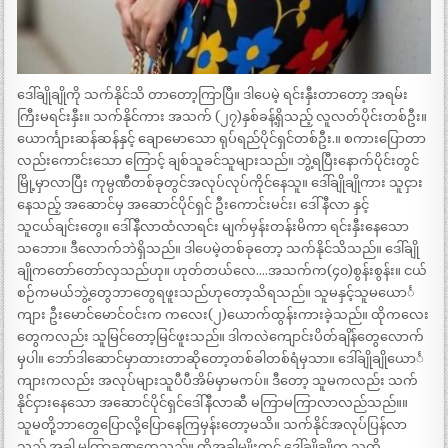
ဒေါ်ချိုချိုကို သက်နိုင်သိ တာတော့ကြာပြီ။ ဒါပေမဲ့ ရင်းနှီးတာတော့ အရမ်း
ကြီးမရင်းနှီး။ သက်နိုင်ကား အသက် (၂၇)နှစ်ခန့်ရှိသည့် လူလတ်ပိုင်းတစ်ဦး။
ယောင်္ကျားဆန်ဆန်နှင့် ချောမောသော ရုပ်ရည်ပိုင်ရှင်တစ်ဦး.။ စကားပြောတာ
လည်းကောင်းသော ကြောင့် ချစ်သူခင်သူများသည်။ ဘွဲ့ရပြီးနောက်ပိုင်းတွင်
မြို့မှာလာပြီး ကုမ္ပဏီတစ်ခုတွင်အလုပ်လုပ်ကိုင်နေသူ။ ဒေါ်ချိုချိုကား သူငှား
နေသည့် အဆောင်မှ အဆောင်ပိုင်ရှင် ဦးကောင်းမင်း၊ ဒေါ် နီလာ နှင့်
သူငယ်ချင်းတွေ။ ဒေါ်နီလာထံလာရင်း မျက်မှန်းတန်းမိကာ ရင်းနှီးနေသော
သဘော။ ဒီလောက်ဘဲရှိသည်။ ဒါပေမဲ့တစ်ခုတော့ သက်နိုင်သိသည်။ ဒေါ်ချို
ချိုကတော်တော်လှသည်ဟု။ ဟုတ်တယ်လေ….အသက်က(၄၀)စွန်းစွန်း။ ငယ်
စဉ်ကမယ်ဘွဲ့တွေဘာတွေရဖူးသည်ဟုတော့သိရသည်။ သူမနှင့်သူမယောင်္
ကျား ဦးမောင်မောင်ဝင်းက ကလေး(၂)ယောက်ထွန်းကားခဲ့သည်။ ထိုကလေး
တွေကလည်း သူမြင်တော့မြင်ဖူးသည်။ ဒါကလဲကျောင်းပိတ်ချိန်တွေလောက်
မှပါ။ ဘော်ဒါဆောင်မှာထားတာဆိုတော့တစ်ခါတစ်ရံမှသာ။ ဒေါ်ချိုချိုယောင်္
ကျားကလည်း အလုပ်များသူပီပီအိမ်မှာမကပ်။ ဒီတော့ သူမကလည်း သက်
နိုင်ငှားနေသော အဆောင်ပိုင်ရှင်ဒေါ်နီလာဆီ မကြာမကြာလာလည်သည်။။
သူမတို့ဘာတွေပြောလို့ပြောနေကြမှန်းတော့မသိ။ သက်နိုင်အလုပ်ပြန်လာ
သည့် အခါ မကြာခဏတွေ့သည်။ ထိုအခါမျိုးတွင် ဒေါ်ချိုချိုက သူ့ကို