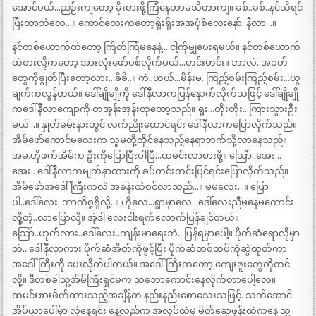
အောင်မယ်…ညဉ်းကျတော့ ခိုးစားဖို့ကြံနေတာမသိတာကျ။ ခစ်..ခစ်..နင်သိရင်
ပြီးတာဘဲလေ…။ ကောင်လေးကတော့ရိုးရိုးအအပုံစံလေးနော်..နီလာ…။
နင်တစ်ယောက်ထဲတော့ ကြိတ်ကြံမနေနဲ့….ငါ့ကိုမျှပေးရမယ်။ နင်တစ်ယောက်
ထဲစားလို့ကတော့ အားလုံးဖော်ပစ်လိုက်မယ်…ဟင်းဟင်း။ ဘာလဲ..အဝတ်
တွေကိုချွတ်ပြီးတော့လား…ခိခိ..။ ကဲ..ဟယ်…မိန်းမ..ကြည့်စမ်းကြည့်စမ်း…ယွ
ချက်ကလွန်တယ်။ ဒေါ်ချိုချိုကို ဒေါ်နီလာကပြန်နောက်လိုက်သဖြင့် ဒေါ်ချိုချို
ကဒေါ်နီလာကျောကို တအုန်းအုန်းထုတော့သည်။ ရှုး…တိုးတိုး…ကြားသွားဦး
မယ်…။ နှုတ်ခမ်းနားတွင် လက်ညိုးထောင်ရင်း ဒေါ်နီလာကပြောလိုက်သည်။
အိမ်ဖော်ကောင်မလေးက သူမတို့ထိုင်နေသည့်နေရာဘက်သို့လာနေသည်။
အမ.ဟိုဖက်အိမ်က ဦးကိုပြောပြီးပါပြီ…ထမင်းလာစားဖို့။ သြော်..အေး…
အေး.. ဒေါ်နီလာကမျက်နှာထားကို ခပ်တင်းတင်းပြင်ရင်းပြောလိုက်သည်။
အိမ်ဖော်အဒေါ်ကြီးကလဲ အခန်းထဲဝင်လာသည်…။ မမလေး…။ ပြော
ပါ..ဒေါ်လေး..ဘာကိစ္စရှိလို့..။ ဟိုလေ…ရွာမှာလေ…ဒေါ်လေးညီမနေမကောင်း
လို့တဲ့..လာပြောလို့။ အဲ့ဒါ လေးငါးရက်လောက်ပြန်ချင်တယ်။
သြော်..ဟုတ်လား..ဒေါ်လေး..ကျန်းမာရေးဘဲ…ပြန်ရမှာပေါ့။ ပိုက်ဆံရောလိုမှာ
ဘဲ…ဒေါ်နီလာကား ပိုက်ဆံအိတ်ကိုဖွင့်ပြီး ပိုက်ဆံတစ်ထပ်ကိုဆွဲထုတ်ကာ
အဒေါ်ကြီးကို ပေးလိုက်ပါတယ်။ အဒေါ်ကြီးကတော့ ကျေးဇူးတွေကိုတင်
လို့။ ဒီတစ်ခါသူ့အိမ်ကြီးရှင်မက သဘောကောင်းနေလိုက်တာပေါ့လေ။
ထမင်းစားဖိတ်ထားသည့်အချိန်က နည်းနည်းစောသေးသဖြင့်. သက်အောင်
အိပ်ယာပေါ်မှာ လှဲနေရင်း နေ့လည်က အလုပ်ထဲမှ မိတ်ဆွေဖုန်းထဲကနေ သူ့