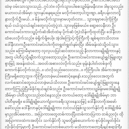
အိပ်ခေါ်မလို့။ ကိုကောင်းမင်းလဲပျင်းရင်လိုက်ခဲ့ပါလား။ ဦးကောင်းမင်းစိတ်
ထဲမှ ဝမ်းသာသွားသည်…ဂွင်ဘဲ။ လိုက်သွားပါစေသူ့မိန်းမနီလာ။ ဒါမှသူလည်း
မယားငယ်အိမ်မှာ သွားနှပ်နေရမည်။ မလိုက်တော့ပါဘူးဗျာ..ခရီးပန်းလာလို့
နားလိုက်ဦးမယ်…။ မိန်းမလိုက်သွားမှာမဟုတ်လား…. သွားရမှာပေါ့ကိုကြီး
ရယ် ငယ်သူငယ်ချင်းတွေလုပ်တဲ့ပွဲဘဲ..သွားမှဖြစ်မယ်။ ရော့လေနီလာ ဦး
ကောင်းမင်းကားသူ့ပိုက်ဆံအိတ်ထဲမှ ပိုက်ဆံ (၅)သိန်းကိုထုတ်ပြီး ဒေါ်နီလာ
ထံပေးလိုက်သည်။ ဖဲရိုက်ဖို့ပေါ့။ အဲ့ဒါကြောင့်ကိုကြီးကို ချစ်ရတာသိလား။
ဒေါ်နီလာကဦးကောင်းမင်းပါးကိုတရွတ်ရွတ်နမ်းပြီး အိမ်ခန်းထဲသို့ဝင်သွား
သည်။ မကြာမီမှာတော့ လှလှပပပြင်ဆင်ထားသည့် နီလာကားချိုချိုကားနှင့်
အတူ ပါတီပွဲသို့ချီတက်သွားတော့သည်။ ဦးကောင်းမင်းကားပျော်ရွှင်မြူးတူး
စွာဖြင့် အခန်းထဲဝင်…အဝတ်အစားလဲလိုက်သည်။ ဖုန်းနံပါတ်တစ်ခုကို
ကောက်နှိပ်လိုက်သည်…။ ဟဲလိုသည်းလေးလား…။ ကိုကြီးပါ။ အိမ်ကအဖွား
ကြီးမရှိတော့ဘူး။ ကိုကြီးလာခဲ့မယ်။စောင့်နေနော်.။သည်းလေးအတွက်
လက်ဆောင်တွေဝယ်လာခဲ့မယ်သိလား။ ဦးကောင်းမင်းပျော်ရွှင်မြူးတူးနေ
တာကိုကြည့်ပြီးမိခိုင်ရယ်ချင်မိသည်။ ဦးကောင်းမင်းကားသူ့မိန်းမဒေါ်ချိုချို
အိမ်မှာ ပါတီသွားသည်ထင်နေသည်။ တကယ်တော့ ဒေါ်ချိုချိုအိမ်မှာ ဘာ
ပါတီမှမရှိ။ ဒေါ်ချိုချိုယောင်္ကျားကခရီးသွားနေသဖြင့် ဒေါ်နီလာကိုအဖော်
ခေါ်သည်။ ဒေါ်နီလာနှင့်ဒေါ်ချိုချိုကား လင်ငယ်ဖြစ်သူသက်နိုင်ကို ဒေါ်ချိုအိမ်
မှာညအိပ်စေကာ… အပြာကားတွေတစ်ကားပြီးတစ်ကားပြကာ တစ်ညလုံး ထို
အပြာကားထဲကအတိုင်း သက်နိုင်ကို သူမတို့နှစ်ယောက်က စုပ်ခိုင်းမှုတ်ခိုင်း
လိုးခိုင်းကြမှာကို ဦးကောင်းမင်းတစ်ယောက် မသိတာကတော့ရီချင်စရာကြီး