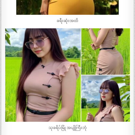
ခရီးဆုံးအထိ
သုခရိပ်မြုံ အပျိုကြီးဘုံ