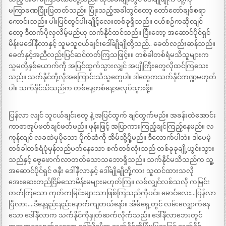
မကြာခဏပြုံးပြတတ်သည်။ ပြုံးသည့်အခါတွင်တော့ တော်တော်ချစ်စရာ
ကောင်းသည်။ ပါးပြင်တွင်ပါးချိုင့်လေးတစ်ခုရှိသည်။ ငယ်စဉ်ကဆိုလျင်
တော့ ဒီထက်ပိုလှလိမ့်မည်ဟု သက်နိုင်ထင်သည်။ ပြီးတော့ အဆောင်ပိုင်ရှင်
မိန်းမဒေါ်နီလာနှင့် သူမသူငယ်ချင်းဒေါ်ချိုချိုတို့သည်.. ခေတ်လည်းဆန်သည်။
ခေတ်နှင့်အညီလည်းပြင်ဆင်တတ်ကြသဖြင့်။။ တစ်ခါတစ်ရံမသိသူများက
သူမတို့နှစ်ယောက်ကို အပြင်ထွက်သွားလျှင် အပျိုကြီးတွေလိုထင်ကြသေး
သည်။ သက်နိုင်တို့လိုအကြောင်းသိသူတွေပါ။ ဒါတွေကသက်နိုင်ကဏ္ဍမဟုတ်
ပါ။ သက်နိုင်သိသည်က တစ်နေ့တစ်နေ့အလုပ်သွားဖို့။
ပြန်လာ လျင် သူငယ်ချင်းတွေ နဲ့ အပြင်ထွက် ချင်ထွက်မည်။ အခန်းထဲအောင်း
ကာစာအုပ်ဖတ်ချင်ဖတ်မည်။ ဖုန်းဖြင့် အပြာကားကြည့်ချင်ကြည့်နေမည်။ လ
ကုန်လျင် လခထဲမှပိုသော ပိုက်ဆံကို အိမ်သို့ပို့မည်။ ဒီလောက်ပါဘဲ။ ဒါပေမဲ့
တစ်ခါတစ်ရံပုံမှန်လည်ပတ်နေသော စက်တစ်လုံးသည် တစ်ခုခုချို့ယွင်းသွား
သည်နှင့် ဗွေဖောက်လာတတ်သောသဘောရှိသည်။ သက်နိုင်မသိသည်က သူ့
အဆောင်ပိုင်ရှင် ဇနီး ဒေါ်နီလာနှင့် ဒေါ်ချိုချိုတို့ကား သူထင်ထားသလို
အေးဆေးတည်ငြိမ်သောမိန်းမများမဟုတ်ကြ။ လစ်လျှင်လစ်သလို ကမြင်း
တတ်ကြသော ကုတ်ကမြင်းများသာဖြစ်ကြသည်ကိုပင်။ မောင်လေး…ပြန်လာ
ပြီလား….ဒီနေ့နည်းနည်းနောက်ကျတယ်နော်။ အိမ်ရှေ့တွင် လမ်းလျှောက်နေ
သော ဒေါ်နီလာက သက်နိုင်ကိုနှုတ်ဆက်လိုက်သည်။ ဒေါ်နီလာဘေးတွင်