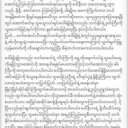
အောင်ရဲ့ကြမ်းကြမ်းတမ်းတမ်းစုပ်ပေးမှုကို ဒေါ်နီလာ သဘောတွေ့သွား
သည်…စို့စို့…မောင်လေး..ကြမ်းကြမ်းစို့..ဒါမျိုးမ..မမကကြိုက်တာ။ ဘယ်
အချိန်ခထဲက စို့ချင်နေမှန်းမသိဘူး..ကောင်ဆိုးလေး..သူမညုတုတုပြောနေချိန်
တွင် အောက်ဖက်မှ သူမသူငယ်ချင်းဒေါ်ချိုချိုကလည်း သက်နိုင်ရဲ့ဒုတ်ကြီးကို
သူမလက်ဖြင့်ဆုပ်ကိုင်ကာ နှုတ်ခမ်းဖြင့်တေ့ပြီး စုပ်လိုက်ပါတယ်။
ပြွတ်….သက်အောင်လီးချောင်းတစ်ခုလုံး ဒေါ်ချိုရဲ့ခံတွင်းပူပူနွေးနွေးအရသာ
နဲ့ ဒစ်ကိုလျာနဲ့ ကစားပေးပြီး လှည့်ပတ်ယက်ပေးနေတာကြောင့် သူပါမျက်ဖြူ
လှန်မတတ်ကို လီးချောင်းကကျဉ်ပြီး စိမ့်တက်ကာကောင်းလာပါတယ်။
ဒေါ်ချိုချိုကလည်း သက်အောင်ရဲ့ လီးကြီးကို ရှေ့တိုးနောက်ငင်နဲ့ သူမပါးတွေ
ကိုချိုင့်သွားအောင်ကို အားရပါးရစုပ်ပေးတာကြောင့်သက်အောင်လည်း ခါး
ကြီးကို ကော့တက်လာပါတယ်။ ဒေါ်နီလာကလည်းသက်အောင်နို့စို့ပေးတာကို
အပီအပြင်ကို ခံယူနေပါတယ်။ သူမတို့(၃)ဦးရဲ့ လီးစုပ်ပွဲနဲ့ နို့စို့ပွဲကြီးက ထွက်
လာတဲ့အသံတွေက တပြွတ်ပြွတ်…တပြတ်ပြတ်နဲ့ အခန်းထဲမှာ
မြိုင်မြိုင်ဆိုင်ဆိုင်ကြီးထွက်ပေါ်လာသလို တဟင်းဟင်းနဲ့ ညဉ်းညူသံတွေက
လည်း ထွက်ပေါ်လာပါတယ်။ လိုးပွဲမစတင်မီ တစ်ယောက်နဲ့ တစ်ယောက် သုံး
ယောက်သား အပြိုင်အဆိုင်အာရုံနိုးဆွရင်း စိတ်တွေကကြွတက်လာသလို.. ပို
ပြီးလည်းစုပ်ချက်တွေကကြမ်းတမ်းလာပါတယ်။ ဒေါ်နီလာရဲ့ နို့သီးထိပ်တွေ
ရဲတွတ်လာပြီး သူမပေါင်ကြားထဲမှာ အရည်ကြည်တွေစီးကျလာသလို သက်
နိုင်တစ်ယောက်လည်း ဒေါ်ချိုရဲ့စုပ်ချက်တွေကြောင့် သူ့လီးထိပ်လဲကျင်တက်
လာပြီး အရည်ကြည်တွေ စိမ့်ထွက်ကုန်ပါတယ်။ သူံလီးကြီးကလည်း အရမ်း