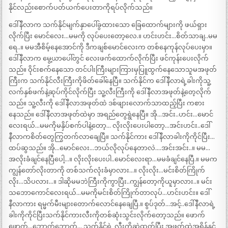
နိုင်လည်းစောက်ပတ်ယက်ပေးတာကိုရပ်လိုက်သည်။
ဒေါ်နီလာက သက်နိုင်မျက်နှာပေါ်ခွထားသော ခြေထောက်များကို ဖယ်ရှား
လိုက်ပြီး မောင်လေး…မမကို လုပ်ပေးတော့လေ.။ ဟင်းဟင်း…စိတ်သာချ..မမ
ရေ..။ မမအီစိမ့်နေအောင်ကို ဒီကချစ်မောင်လေးက တစ်နေကုန်လုပ်ပေးမှာ။
ဒေါ်နီလာက မွေ့ယာပေါ်တွင် လေးဖက်ထောက်လိုက်ပြီး ဖင်ကုန်းပေးလိုက်
သည်။ ဝိုင်းစက်နေသော တင်ပါးကြီးများကြားမှပြူထွက်နေသောသူမအဖုတ်
ကြီးက သက်နိုင်လီးကြီးကိုဖိတ်ခေါ်နေပြီ။ သက်နိုင်က ဒေါ်နီလာရဲ့ခါးကိုသူ့
လက်နှစ်ဖက်နဲ့ဆုပ်ကိုင်လိုက်ပြီး သူ့လီးကြီးကို ဒေါ်နီလာအဖုတ်နဲ့တေ့လိုက်
သည်။ သူ့လီးကို ဒေါ်နီလာအဖုတ်ထဲ ဒစ်ဖျားလောက်သာထည့်ပြီး ကစား
နေသည်။ ဒေါ်နီလာအဖုတ်ထဲမှာ အရည်တွေရွဲနေပြီ။ အို…အင်း..ဟင်း…မောင်
လေးရယ်…မမကိုမနှိပ်စက်ပါနဲ့တော့… လိုးလိုးပေးပါတော့…အင်းဟင်း..ဒေါ်
နီလာကစိတ်တွေကြွတက်လာချေပြီ။ သက်နိုင်ကား ဒေါ်နီလာခါးကိုကိုင်ပြီး…
ထပ်ဆွသည်။ အို…မောင်လေး…ဘယ်လိုလုပ်နေတာလဲ….အင်းအင်း..။ မမ…
အလိုးခံချင်နေပြီပေါ့…။ လိုးလိုးပေးပါ..မောင်လေးရာ…မမခံချင်နေပြီ.။ မမက
ကျွန်တော်လိုးတာကို တစ်သက်လုံးခံမှာလား…။ လိုးလိုး…မင်းစိတ်ကြိုက်
လိုး…သိပလား…။ ဒါဆိုမမဘဲကြီးကိုကွာပြီး..ကျွန်တော့ကိုယူမှာလား..။ မင်း
သဘောကောင်လေးရယ်…မမကိုမင်းစိတ်ကြိုက်တာလုပ်…ဟင်းဟင်း။ ဒေါ်
နီလာကား ရမ္မက်မီးများတောက်လောင်နေချေပြီ.။ စွပ်ဒုတ်…အင့်..ဒေါ်နီလာရဲ့
ခါးကိုကိုင်ပြီးသက်နိုင်ကားလီးကိုတစ်ဆုံးသွင်းလိုက်တော့သည်။ ဖောက်
ဖောက်…ဘောက်ဘောက်… သက်နိုင်ရဲ့ လီးကိုဆွဲထုတ်ပြီး အဖုတ်ထဲအရှိန်နှင့်