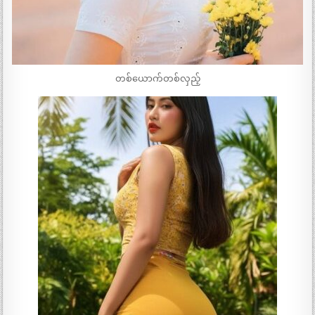
တစ်ယောက်တစ်လှည့်