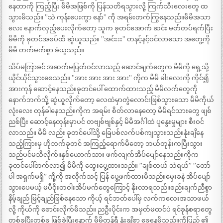
နေတာကို ကြည့်ပြီး မိမိအဖြစ်ကို ပြန်သတိရသွားလို့ ကြက်သီးလေးတွေ ထ
သွားမိသည်။ ”သဲ ကုန်းပေးကွာ နော်” ကို အရမ်းတက်ကြွနေသည်။မိမိအသာ
လေး နောက်လှည့်ပေးလိုက်တော့ သူက ခုတင်အောက် ဆင်း မတ်တပ်ရက်ပြီး
မိမိကို ခုတင်အစပ်ထိ ဆွဲယူသည်။ ”အင်းးး” တနင့်နင့်ဝင်လာသော အတွေ့ကို
မိမိ တက်မက်စွာ ခံယူသည်။
သိပ်မကြာခင် အဆက်မပြတ်ဝင်လာသည့် ဆောင်ချက်တွေက မိမိကို ရှေ့သို့
ယိုင်ယိုင်သွားစေသည်။ ”အား အား အား အား” ကိုက မိမိ ခါးလေးကို ကိုင်၍
အားကုန် ဆောင့်နေသည်။ခုတင်ပေါ် ထောက်ထားသည့် မိမိလက်တွေကို
နောက်ဘက်သို့ ဆွဲယူလိုက်တော့ လေထဲမှာတွဲလောင်းဖြစ်သွားသော မိမိကိုယ်
လုံးလေး တုန်ခါနေသည်။ကိုက အရမ်း စိတ်လာနေတော့ မိမိရင်သားတွေ ဖျစ်
ညစ်ပြီး ဆောင့်နေတုန်းမှာပင် တဗျစ်ဗျစ်နှင့် မိမိအင်္ဂါထဲ ပူနွေးမှုများ စီးဝင်
လာသည်။ မိမိ လည်း ခုတင်ပေါ်သို့ ခြေပစ်လက်ပစ်ကျသွားသည်။နုံးချိနေ
သည့်ကြားမှ ဟိုဘက်ခုတင် အကြည့်ရောက်မိတော့ ဘယ်တုန်းကပြီးသွား
သည်ပင်မသိလိုက်။နှစ်ယောက်သား ဖက်လျက်အိပ်ပျော်နေသည်။ကိုက
ခုတင်ပေါ်တက်လာ၍ မိမိကို ထွေးပွေ့ထားသည်။ ”ချစ်တယ် သဲရယ်” ”တော်
ပါ အရှက်မရှိ” ကို့ကို အလိုက်သင့် ပြန် ပွေ့ဖက်ထားမိသည်။မှေးခနဲ အိပ်ပျော်
သွားပေမယ့် မပီဝိုးတဝါးအိပ်မက်တွေကြောင့် နိုးလာရသည်။စည်းချက်ညီစွာ
နိမ့်ချည် မြင့်ချည်ဖြစ်နေသော ကိုယ့် ရင်ဘတ်ပေါ်မှ လက်ကလေးအသာဖယ်
လို့ ကိုယ်ကို စောင်းလိုက်မိသည်။ ညဦးပိုင်းက အမှတ်မထင်ပဲ ရင်ခုန်စရာတွေ
တစ်ခုပြီးတစ်ခု ဖြစ်ခဲ့ပြီးနောက် မိမိတုန်ရီ နုံးချိစွာ ခွေနေမိသည်။ကိုပြည့် ၏