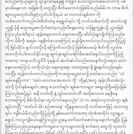
မိသည်။ကိုယ့်ချစ်သူ ရင်ခွင်ထဲမှနေ၍ တခြား ယောင်္ကျားတစ်ယောက်ကို ပစ်
မှားမိနေသော အဖြစ်ကို တွေးပြီး စိတ်မကောင်းဖြစ်မိသည်။မိမိ က ကာမ စိတ်
များသူမဟုတ်ပါ။ခွင့်လွှတ်ပါကိုရယ် သဲ တကယ်ချစ်တာ ကို
တစ်ယောက်တည်းပါ။စိတ်ထဲမှ ရေရွတ်ရင်း ကို့ လက်တစ်ဖက်ကို အတင်းဆွဲ
ယူ၍ ပိုမို ထွေးပွေ့စေလိုက်တော့သည်။ဒီနေ့တောာ့ သဲဖြူကျွန်းသို့ သွားဖြစ်
ကြသည်။အဲဒိမှာပဲ အုန်းရေသောက် ရေကစားပြီး ဓါတ်ပုံများရိုက်ကြသည်။
ကိုက မိမိကို အရမ်း ဂရုစိုက်သောကြောင့် ပျော်ဖို့ကောင်းလှပါသည်။ကိုပြည့်
ကို မြင်တိုင်း ရှက်သလိုလို ကြောက်သလိုလို ဖြစ်မိပေမယ့် စိတ်ကို လွှတ်မ
ထားလိုက်ပါ။တတ်နိုင်သမျှ မျက်နှာချင်းမဆိုင်မိအောင်နေပါသည်။ကိုပြည့်
ကတော့ ဘာမှ မသိသူပီပီ ပုံမှန်ပင် ဆက်ဆံပါသည်။တမနက်လုံးရေထဲ ဆင်း
နေသောကြောင့် တကိုယ်လုံး ရေတွေရော သဲတွေရော စိုရွှဲနေပါသည်။ချမ်း
လာပြီး တုန်တက်လာပါသည်။ကိုက ထွေးပွေ့ထားလို့ တော်သေးသည်။ ”သဲ
ချမ်းနေပြီလား” ”အင်း လေကအေးတယ် ကို” ကိုနှင့်အတူ အုန်းသီးတစ်လုံး
ထဲကို ပိုက်နှစ်ချောင်း အတူ သောက်ရင်း ချစ်စကားများ အများကြီးပြောဖြစ်
ကြသည်။စပို့ရှပ် အနီ လက်တို နဲ့ ဂျင်းဘောင်းဘီ အတိုလေးက ရေစိုနေ
သောကြောင့် မိမိကိုယ်မှာ တွယ်ကပ်နေသည်။”သဲ က အရမ်းလှတယ်ကွာ ချစ်
ချင်လာပြီ””တော်ပါ ဒါပဲ စဉ်းစားနေ” ကို့နဖူးလေးကို လက်လေးဖြင့် အသာထု
ရင်း ကျီစယ်မိသည်။ကိုပြည့်တို့ နှစ်ယောက်ကတော့ ထုံးစံအတိုင်း လူရှေ့မ
ရှောင် ကလူကျီစယ်နေကြသည်။ ညနေ တော်တော်စောင်းမှ နောက်ကျပြီး ပြန်
ဖြစ်ကြသည်။ညနေနောက်ကျလေ လူကများတာမို့ စက်လှေ တွေကို လုတက်
ကြရသည်။ဖြစ်ချင်တော့ မိမိနှင့် ကိုပြည့် တက်အပြီး လူပြည့်သွားတာမို့ ကိုနဲ့