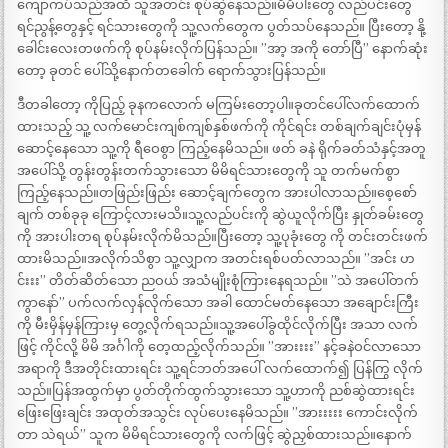
ကျောကပ်သည်အထိ သူအတင်း စုပ်ဆွဲနေသည်။မိမိပါးတွေ လည်ပင်းတွေ
ရင်ညွန့်တွေနှင့် ရင်သားတွေကို သူ့လက်တွေက ပွတ်သပ်နေသည်။ ပြီးတော့ နို့
ခေါင်းလေးတဖက်ကို စုပ်နမ်းလိုက်ပြန်သည်။ ”အာ့ အကို တော်ပြီ” နောက်ဆုံး
တော့ ခုတင် ပေါ်သို့နောက်တခေါက် ရောက်သွားပြန်သည်။
ဒီတခါတော့ ကိုပြည့် ခုနကလောက် မကြမ်းတော့ပါ။ခုတင်ပေါ်လက်ထောက်
ထားသည့် သူ့ လက်မောင်းကျစ်ကျစ်နှစ်ဖက်ကို ကိုင်ရင်း တစ်ချက်ချင်းပုံမှန်
ဆောင့်နေသော သူ့ကို ရီဝေစွာ ကြည့်နေမိသည်။ ဖတ် ခနဲ ရိုက်ခတ်သံနှင့်အတူ
အပေါ်သို့ တွန်းတွန်းတက်သွားသော မိမိရင်သားတွေကို သူ တက်မက်စွာ
ကြည့်နေသည်။တဖြည်းဖြည်း ဆောင့်ချက်တွေက အားပါလာသည်။စေ့စော်
ချက် တစ်ခုခု ကြောင့်လားမသိ။သူ့လည်ပင်းကို ဆွဲယူလိုက်ပြီး နှုတ်ခမ်းတွေ
ကို အားပါးတရ စုပ်နမ်းလိုက်မိသည်။ပြီးတော့ သူ့ပုခုံးတွေ ကို တင်းတင်းဖက်
ထားမိသည်။အလိုက်သိစွာ သူ့လျှာက အတင်းရစ်ပတ်လာသည်။ ”အင်း ဟ
င်းးး” တိတ်ဆိတ်သော ညဝယ် အသံမျိုးစုံကြားနေရသည်။ ”သဲ အပေါ်တက်
ကွာနော်” ပက်လက်လှန်လိုက်သော အခါ ထောင်မတ်နေသော အချောင်းကြီး
ကို မီးမှိန်မှန်ကြားမှ တွေ့လိုက်ရသည်။သူ့အပေါ်ခွထိုင်လိုက်ပြီး အသာ လက်
ဖြင့် ကိုင်လို့ မိမိ အင်္ဂါကို တေ့ထည့်လိုက်သည်။ ”အားးးး” နင့်ခနဲဝင်လာသော
အရာကို ဒီအတိုင်းထားရင်း သူ့ရင်ဘတ်အပေါ် လက်ထောက်၍ ပြန်ကြွ လိုက်
သည်။ပြန်အထွက်မှာ ပွတ်တိုက်ထွက်သွားသော သူ့ဟာကို ညစ်ဆွဲထားရင်း
ဖြေးဖြေးချင်း အထုတ်အသွင်း လုပ်ပေးနေမိသည်။ ”အားးးးး ကောင်းလိုက်
တာ သဲရယ်” သူက မိမိရင်သားတွေကို လက်ဖြင့် ဆွဲညှစ်ထားသည်။နောက်