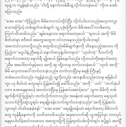
ဆုနဲ့ က ကျန်ရစ်သည်။ ”ငါတို့ နောက်တစ်စီးနဲ့ လိုက်လာခဲ့မယ်” ကိုက အော်
ပြောသည်။
”အေး အေး”ကိုပြည့်က မိမိဘေးကပ်ထိုင်ပြီး လိုက်ပါလာသည်။လှေကလူး
သောကြောင့် တစ်ချက်တစ်ချက် သူ့ ပုခုံးကြီးက မိမိအပေါ် လာဖိတော့
ကြက်သီးထမိသည်။ ”ချမ်းနေလား ရောက်တော့မယ်” ”ရတယ် အကို”မိမိ
စိတ်ထဲမှာ ဇဝီဇဝါ အတွေးတွေက ဝင်လာနေသည်။ကိုပါလာရင်
အကောင်းသားလို့လည်း တွေးမိသည်။မိမိမျက်နှာကို သိနေသည့်အလား ကို
ပြည့်က”မပူပါနဲ့ ညီမရယ် နောက်လှေနဲ့ပါလာမှာပဲ” ”ဟုတ်ကဲ့” ဒီဘက်ကို
ရောက်လာတော့ မှောင်ရီ ပျိုးစပင် ဖြစ်နေပါသည်။ ဟိုတယ်ကိုရောက်တော့
”ညီမ အပေါ်တက်နှင့်လေ အကို ဆု တို့လာမှ တက်လာခဲ့မယ်” ”ဟုတ် အကို”
မိမိ လှေကားပေါ် တက်လာခဲ့သည်။ တက်လာပြီးမှ ရေစို ကြီးနှင့်
တစ်ယောက်တည်း ကျန်ခဲ့သည့် သူ့ကိုလည်း အားနာမိသည်။ဘာမှ မဖြစ်ပါ
ဘူး ဟု စိတ်ထဲ တွေးရင်း ပြန်ဆင်း၍ ခေါ်မိသည်။ ”အကို” ”ဟင်” ”တက်ခဲ့ပါ
လား အေးနေမှာပေါ့ အဝတ်လဲပြီးမှ ပြန်ဆင်းစောင့်လေ” သူက မိမိကို တစ်
ချက်စိုက်ကြည့်ရင်း တက်လိုက်လာသည်။ အခန်းထဲ ရောက်တော့ ရေသုတ်
သဘက်ကြီးဆွဲယူရင်း ရေချိုးခန်းဘက်ထွက်လာခဲ့သည်။”အကို ပြန်ဆင်း
သွားရင် တံခါးစေ့ခဲ့နော်” ”အေး အေး” ရေချိုးခန်းထဲ ရောက်တော့ မိမိလက်
တွေ တုန်ရီနေတာကို သတိထားမိသည်။ အခုလောက်ဆို သူအပြင်မှာ ဘာလုပ်
နေမှာပါလိမ့်။ဝင်လာသော အတွေးတို့ကို ပြန်ထုတ်ပစ်လိုက်ရင်း စပို့ရှပ် အင်္ကျီ