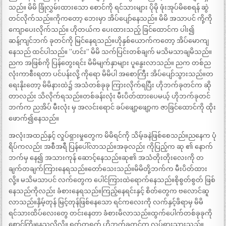
သည်။ မိမိ ခြုံလွှမ်းထားသော စောင်ကို ရင်သားများ ပိုမို ဖုံးအုပ်မိစေရန် ဆွဲ
တင်လိုက်သည်။ကိုကတော့ ဘေးမှာ အိပ်ပျော်နေသည်။ မိမိ အသာပင် ကို့ကို
ကျောပေးလိုက်သည်။ ဟိုတယ်က ပေးထားသည့် ခြင်ထောင်က ပါး၍
ဆန့်ကျင်ဘက် ခုတင်ကို မြင်နေရသည်။ဟိုနှစ်ယောက်ကတော့ အိပ်မောကျ
နေသည် ထင်ပါသည်။ ”ဟင်း” မိမိ သက်ပြင်းတစ်ချက် မသိမသာချမိသည်။
ညက အဖြစ်ကို ပြန်တွေးရင်း မိမိမျက်နှာများ ပူနွေးလာသည်။ ညက တစ်ည
လုံးကာစီးရတာ ပင်ပန်းလို့ ကိုရော မိမိပါ အစောကြီး အိပ်ပျော်သွားသည်။တ
ရေးနိုးတော့ မိမိနားထဲ၌ အသံတစ်ခုခု ကြားလိုက်ရပြီး ဟိုဘက်ခုတင်က ဆို
တာလည်း သိလိုက်ရသည်။တစ်ခန်းလုံး မီးပိတ်ထားပေမယ့် ဟိုဘက်ခုတင်
ဘက်က ညအိပ် မီးလုံး မှ အလင်းရောင် ခပ်ဖျော့ဖျော့က ဇာခြင်ထောင်ကို ထိုး
ဖောက်၍နေသည်။
အလုံးအထည်နှင့် လှုပ်ရှားမှုတွေက မိမိရင်ကို သိမ့်ခနဲဖြစ်စေသည်။ညနေက ပုံ
ရိပ်ကလည်း အစီအရီ ပြန်ပေါ်လာသည်။အခုလည်း ကိုပြည့်က ဆု ၏ နောက်
ဘက်မှ နေ၍ အသားကုန် ဆောင့်နေသည်။ဆု၏ အသံတိုးတိုးလေးကို တ
ချက်တချက်ကြားနေရသည်။တော်သေးသည်။မိမိတို့ဘက်က မီးပိတ်ထား
လို့။ မသိမသာပင် လက်တွေက ပေါင်ကြားထဲရောက်နေသည်။စိုစွတ်စွတ် ဖြစ်
နေသည်ကိုလည်း ခံစားနေရသည်။ကြည့်နေရင်းနှင့် စိတ်တွေက ဗလောင်ဆူ
လာသည်။နှိမ့်တုန် မြင့်တုန်ဖြစ်နေသော ရင်ကလေးကို လက်နှင့်ဖိရာမှ မိမိ
ရင်သားထိပ်လေးတွေ တင်းနေတာ ခံစားမိလာသည်။ထွက်ပေါက်တစ်ခုခုကို
စောင့်ကြိုနေသလိုလို။ ရုတ်တရက် ဟိုဘက်ခုတင်က လှုပ်ရှားသွားသည်။