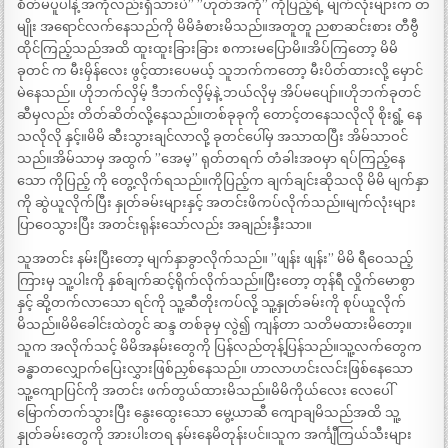
စိတ်မပူပါနဲ့ အကိုလည်းရှိသားပဲ” ”ဟုတ်အကို” ကိုပြည့်ရဲ့ မျက်လုံးများက တ
မျိုး အရောင်လက်နေသည်ကို မိမိခံစားမိသည်။အတူတူ ညစာဆင်းစား တီဗွီ
ထိုင်ကြည့်သည်အထိ ထူးထူးခြားခြား စကားမပြောမိ။အိပ်ကြတော့ မိမိ
ခုတင် က မီးမှိန်လေး ဖွင့်ထားပေမယ့် သူဘက်ကတော့ မီးပိတ်ထားလို့ မှောင်
မဲနေသည်။ ဟိုဘက်လှိမ့် ဒီဘက်လှိမ့်နဲ့ ဘယ်လိုမှ အိပ်မပျော်။ဟိုဘက်ခုတင်
ဆီမှလည်း တိတ်ဆိတ်လို့နေသည်။တစ်ခုခုကို တောင့်တနေသလိုလို စိုးရွံ့ နေ
သလိုလို နှင့်။မိမိ ဆီးသွားချင်လာလို့ ခုတင်ပေါ်မှ အသာထပြီး အိမ်သာဝင်
သည်။အိမ်သာမှ အထွက် ”အေမ့” ရုတ်တရက် တံခါးအဝမှာ ရပ်ကြည့်နေ
သော ကိုပြည့် ကို တွေ့လိုက်ရသည်။ကိုပြည့်က ချက်ချင်းဆိုသလို မိမိ မျက်နှာ
ကို ဆွဲယူလိုက်ပြီး နှုတ်ခမ်းများနှင့် အတင်းဖိကပ်လိုက်သည်။မျက်လုံးများ
ပြာဝေသွားပြီး အတင်းရုန်းသော်လည်း အချည်းနှီးသာ။
သူအတင်း နမ်းပြီးတော့ မျက်နှာခွာလိုက်သည်။ ”ဖျန်း ဖျန်း” မိမိ ရီဝေသည့်
ကြားမှ သူ့ပါးကို နှစ်ချက်ဆင့်ရိုက်လိုက်သည်။ပြီးတော့ တုန်ရီ လှိုက်မောစွာ
နှင့် ဆို့တက်လာသော ရင်ကို သူ့ဆီတိုးကပ်လို့ သူ့နှုတ်ခမ်းကို စုပ်ယူလိုက်
မိသည်။မိမိခေါင်းထဲတွင် ဆန္ဒ တစ်ခုမှ လွဲ၍ ကျန်တာ သတိမထားမိတော့။
သူက အလိုက်သင့် မိမိအနမ်းတွေကို ပြန်လည်တုန့်ပြန်သည်။သူ့လက်တွေက
ခန္ဓာတလျှောက်ပြေးလွှားဖြစ်ညှစ်နေသည်။ ဟာလာဟင်းလင်းဖြစ်နေသော
သူ့ကျောပြင်ကို အတင်း ဖက်တွယ်ထားမိသည်။မိမိကိုယ်လေး လေပေါ်
မြောက်တက်သွားပြီး နွေးထွေးသော မွေ့ယာဆီ ကျောချမိသည်အထိ သူ့
နှုတ်ခမ်းတွေကို အားပါးတရ နမ်းနေမိတုန်းပင်။သူက အင်္ကျီကြယ်သီးများ