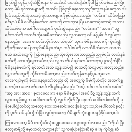
ဖြုတ်၍ လှန်ချလိုက်ပြီးနောက် ဘော်လီ နောက်ချိတ်ကိုပါ ဖြုတ်ပစ်သည်။ပြီး
တော့ မိမိ ရင်သားများကို အတင်း ဖြစ်ညှစ်နေတော့သည်။သူ့အနမ်းတွေက ပါး
ပြင် လည်ပင်းမှတဆင့် ရင်သားများကိုစုပ်ဆွဲလာသည်။ ”ဟင်းးး” သိပ်မကြာ
ခင်မှာပဲ မိမိ ေါင်နှစ်ဖက်က ဘေးသို့ ကားသွား ပြီး မာတောင့်တောင့် အသား
ဆိုင်တစ်ခုက အင်္ဂါတလျှောက် ပွတ်ဆွဲနေသည်။ ”ဟင်းးးးး” ”အားးး” သူ့
ရင်ဘတ်ကို အတင်းတိုးနေမိသော်လည်း သူကတော့ ခပ်မှန်မှန်ပင် လှုပ်ရှား
နေသည်။ ”အားး ကောင်းလိုက်တာ သဲရယ်” သူက မိမိနားလေးကို ကိုက်၍
တိုးတိုးလေးပြောသည်။မိမိနားထဲမှာ အင်္ဂါစပ်ကို လာထိခိုက်သော တဖတ်
ဖတ် အသံတွေကို ကြားနေရသည်။တိုးတိုးလေးသာညည်းညူမိရင်း လက်နှစ်
ဖက်ကို ဘေးသို့ချထားမိသည်။ သူက ကိုယ်ချင်းကပ်ထားရာမှ ခွာလိုက်ပြီး
မိမိဒူးနှစ်ဖက်ကို ရင်ဘတ်အထိ တွန်းကပ်၍ ဆက်တိုက်လှုပ်ရှားတော့သည်။
သူ့လက်တွေကို ကိုင်ထားမိတော့သည်။ဘယ်တုန်းကနှင့်မှမတူသော
တင်းကျပ်မှုကို ခံစားနေရသော်လည်း ထို အတွေ့ကို မိမိကိုယ်တိုင် အသက်ရှူ
အောင့်ထားလောက်အောင် လိုချင်နေမိသည်။ ”အင့် အင်း အင်း အင်း အင်းး”
”အာ့ အား အားး” ခုတင်လေးက ရော မိမိခန္ဓာပါ အပေါ်သို့ တွန်းတွန်းတက်
သွားသည်။သူက ပေါင်တဖက်ကို လွှတ်လိုက်ပြီး နောက် ပေါင်တစ်ဖက်ကို ပု
ခုံးပေါ်လွှဲတင်လိုက်တော့ ဘေးတစောင်းလေးဖြစ်သွားသည်။ပေါင်တစ်ခုလုံး
ကို ပွတ်သပ် နမ်းရှိုက်ပြီး လှုပ်ရှားတော့ မိမိမျက်လုံးများမဖွင့်နိုင်တော့ပါ။
ကြာလာတော့ မိမိ တကိုယ်လုံးချွေးစေးလေးများထွက်လာသည်။ ”ကိုယ် ပြီး
တော့မှာမို့လို့ မှောက်လိုက်ကွာနော်” သူကပြောပြောဆိုဆို ခါးမှ ကိုင်၍ ဆွဲ