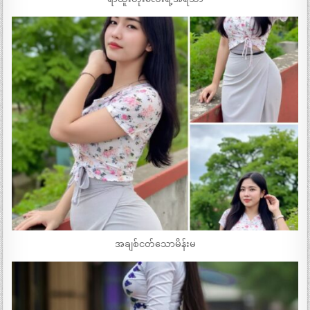
အချစ်ငတ်သောမိန်းမ