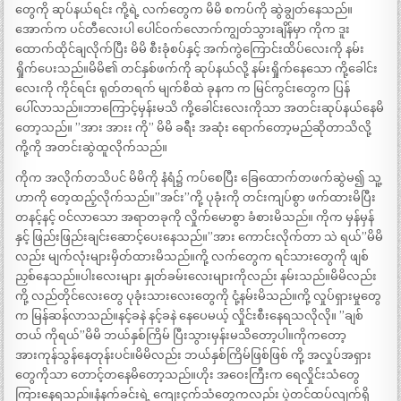
တွေကို ဆုပ်နယ်ရင်း ကို့ရဲ့ လက်တွေက မိမိ စကပ်ကို ဆွဲချွတ်နေသည်။
အောက်က ပင်တီလေးပါ ပေါင်ဝက်လောက်ကျွတ်သွားချိန်မှာ ကိုက ဒူး
ထောက်ထိုင်ချလိုက်ပြီး မိမိ စီးခုံစပ်နှင့် အက်ကွဲကြောင်းထိပ်လေးကို နမ်း
ရှိုက်ပေးသည်။မိမိ၏ တင်နှစ်ဖက်ကို ဆုပ်နယ်လို့ နမ်းရှိုက်နေသော ကို့ခေါင်း
လေးကို ကိုင်ရင်း ရုတ်တရက် မျက်စိထဲ ခုနက က မြင်ကွင်းတွေက ပြန်
ပေါ်လာသည်။ဘာကြောင့်မှန်းမသိ ကို့ခေါင်းလေးကိုသာ အတင်းဆုပ်နယ်နေမိ
တော့သည်။ ”အား အားး ကို” မိမိ ခရီး အဆုံး ရောက်တော့မည်ဆိုတာသိလို့
ကို့ကို အတင်းဆွဲထူလိုက်သည်။
ကိုက အလိုက်တသိပင် မိမိကို နံရံ၌ ကပ်စေပြီး ခြေထောက်တဖက်ဆွဲမ၍ သူ့
ဟာကို တေ့ထည့်လိုက်သည်။”အင်း”ကို့ ပုခုံးကို တင်းကျပ်စွာ ဖက်ထားမိပြီး
တနင့်နင့် ဝင်လာသော အရာတခုကို လှိုက်မောစွာ ခံစားမိသည်။ ကိုက မှန်မှန်
နှင့် ဖြည်းဖြည်းချင်းဆောင့်ပေးနေသည်။”အား ကောင်းလိုက်တာ သဲ ရယ်”မိမိ
လည်း မျက်လုံးများမှိတ်ထားမိသည်။ကို့ လက်တွေက ရင်သားတွေကို ဖျစ်
ညှစ်နေသည်။ပါးလေးများ နှုတ်ခမ်းလေးများကိုလည်း နမ်းသည်။မိမိလည်း
ကို့ လည်တိုင်လေးတွေ ပုခုံးသားလေးတွေကို ငုံ့နမ်းမိသည်။ကို့ လှုပ်ရှားမှုတွေ
က မြန်ဆန်လာသည်။နင့်ခနဲ နင့်ခနဲ နေပေမယ့် လှိုင်းစီးနေရသလိုလို။ ”ချစ်
တယ် ကိုရယ်”မိမိ ဘယ်နှစ်ကြိမ် ပြီးသွားမှန်းမသိတော့ပါ။ကိုကတော့
အားကုန်သွန်နေတုန်းပင်။မိမိလည်း ဘယ်နှစ်ကြိမ်ဖြစ်ဖြစ် ကို့ အလှုပ်အရှား
တွေကိုသာ တောင့်တနေမိတော့သည်။ဟိုး အဝေးကြီးက ရေလှိုင်းသံတွေ
ကြားနေရသည်။နံနက်ခင်းရဲ့ ကျေးငှက်သံတွေကလည်း ပဲ့တင်ထပ်လျက်ရှိ