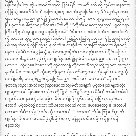
မမြင်ချင်ပါဘူးဆိုမှ အဝင်အထွက် ပြင်းပြင်း တဖတ်ဖတ် နှင့် လှုပ်ရှားနေသော
ကိုပြည့် အောက်ပိုင်းဆီ အကြည့်တွေ ရောက်သွားပြန်တော့ မိမိ မျက်နှာလေး
ရဲတက်သွားသည်။ ရှက်၍ ငုံ့ထားမိနေသော မိမိကို ကိုက ရင်ခွင်ထဲထည့်လိုက်
ပြီး ခုတင် ပေါ်ဆွဲလှဲချလိုက်၏။ ”အို ကို ” ”ကိုယ်မရတော့ဘူးကွာ” ”ရှက်စရာ
ကြီး ကိုရယ် သူများတွေလည်းရှိတယ်” မိမိစကား မဆုံးပါ။ကိုက ဘောင်းဘီ
ကို အတင်း ဆွဲချွတ်နေသည်။ဒီတစ်ခါ ကြည့်နေကြသူတွေက ကိုပြည့်တို့ အတွဲ
ပါ။အမှတ်တမဲ့ ကိုပြည့်နှင့် မျက်လုံးချင်းဆုံခိုက် သူ့အကြည့်တွေက ရီဝေလို့
နေသည်။မိမိ ရှက်လွန်းလို့ မျက်လုံးများမှိတ်ထားသည်။အောက်ပိုင်း ပြောင်
သလင်းခါသွားတော့မှ ကိုက မျက်နှာအပ်၍နမ်းပါတော့သည်။ ”အား ကိုရယ်
ဟားးးး” ကိုယ့်ခေါင်းလေးကို ကိုင်ထားရုံ ကိုင်ထားမိသည်။ကို့လျှာက အတွင်း
နှုတ်ခမ်းသားတွေထိ တိုးဝှေ့လို့နေသည်။လက်တွေကလည်း ရင်သားတွေကို
အင်္ကျီပေါ်မှ ပင် ဖျစ်ညှစ်လို့နေပြန်သည်။ ”ဖတ် ဖတ် ဖတ် ဖတ်” ဟိုဘက်
ခုတင်မှလည်း အသံတွေကြားနေရသည်။မှိတ်တချက် ဖွင့်တချက် မျက်လုံး
များမှတဆင့် မြင်နေရသည်က ကိုပြည့် အကြည့်တွေက မိမိဆီ တစ်ခါတစ်ခါ
ရောက်လာနေသလိုပင်။ ကိုက မိမိအင်္ကျီကို လှန်တင်လိုက်ပြီး ဘရာစီယာ
လေးပါ ပင့်တင်လို့ ရင်သားထိပ်လေးတွေကို ကစားပေးနေတော့ ခါးလေးပါ
ကော့တက်မိသည်။ ”အင်း ကို ယားတယ်” ”အားးးးး” သိပ်မကြာခင်မှာ ကို့
မျက်နှာ မိမိအင်္ဂါလေးဆီမှ ခွါလိုက်တော့ ကို့နှုတ်ခမ်းတဝိုက် စိုစွတ်လို့
နေသည်။
ကို သူ့အဝတ်အစားတွေ အကုန်ချွတ်ပစ်လိုက်သည်။ ပြီးတော့ မိမိကို ဆွဲထူလို့