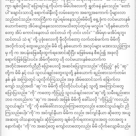
ကွာ ချစ်လို့ပေါ့”ပြောရင်းနဲ့ ကိုယ်က မိမိပါးလေးကို ရွှတ်ခနဲ နမ်းသည်။ ”တော်
ပါ”ချောင်းသာသို့ ရောက်ခါနီးလို့ လမ်းတွေက အကွေ့အကောက် ပိုများလာ
သည်ထင်သည်။ ကားကြီးက လှုပ်ရမ်းနေသည်။မိမိတို့ ရှေ့ခုံက လင်မယားနှစ်
ယောက်တော့ အိပ်ပျော်နေသေးလားမသိ။တုပ်တုပ်မှ မလှုပ်။ ”ဟိုနှစ်ယောက်
တော့ အိပ် ကောင်းနေတယ် ထင်တယ် ကို ဟင်း ဟင်း” ”အိမ်မှာ မအိပ်ရဘူး
ထင်တယ် သဲ ရ” ကို့ ပုခုံးလေးကို မှီလိုက်တော့ လက်တစ်ဖက်က မိမိကို
အလိုက်သင့် ထွေးပွေ့သည်။ မိမိ တို့ နှစ်ယောက် အလုပ်များ မအားသည့်ကြား
မှ ကို က အပန်းဖြေခရီးထွက်ရအောင်ဆိုပြီး မဖြစ်မနေ စီစဉ်၍ အခုလို
ရောက်ဖြစ်ခြင်းပင်။ အိမ်ကိုတော့ ဟို လင်မယားနှစ်ယောက်က
အတိုင်အဖောက်ညီညီ ပြောပေးလို့ အဆင်ပြေသွားသည်။”ကိုပြည့်” နှင့် ”ဆု”
တို့က မိမိ နှင့် ငယ် သူငယ်ချုင်းတွေ။သူတို့ နှစ်ယောက် ရည်းစားသက်တမ်း
နှစ် နစ် အကြာတွင် ယူလိုက်ကြသည်။ အခု အိမ်ထောင်သက် ခြောက်လ
ကျော် သည်အထိ ”ဆု”က မိမိကို တိုင်တိုင်ပင်ပင်နှင့် သူတို့ အကြောင်းတွေ
ပြောပြသည်။ ”ကို” ကတော့ ကိုပြည့် သူငယ်ချင်းလေ။”ဆု”တို့ သမီးရည်းစား
ဘဝ ကတည်းက ”ဆု”က အဖော် အဖြစ် မိမိကို ခေါ်သလို ”ကိုပြည့်”ကလည်း
သူငယ်ချင်း ”ကို့” ကို ခေါ်ခေါ်လာသည်။ကြာတော့လည်း အောင်သွယ်ချင်း ညိ
ကြသည်ပေါ့။”ကို”က အင်ဂျင်နီယာ မိမိက လည်း အင်ဂျင်နီယာ ဆိုတော့ အယူ
အဆတူ ဝါသနာတူချင်း ဆုံကြတော့ ချစ်လိုက်ရတာ။သွားအတူ လာအတူ ။
နောက်ဆုံး ”ကို”က အဆင့်တွေ ကျော်လာတော့လည်း မိမိ လိုက်လျောမိသည်။