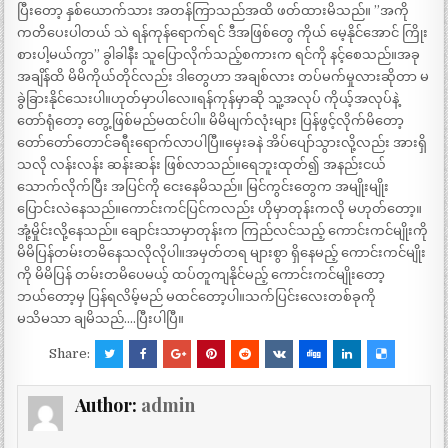
ပြီးတော့ နှစ်ယောက်သား အတန်ကြာသည်အထိ ဖတ်ထားမိသည်။ ”အကို
ကတိပေးပါတယ် သဲ ရန်ကုန်ရောက်ရင် ဒီအဖြစ်တွေ ကိုယ် မေ့နိုင်အောင် ကြိုး
စားပါ့မယ်ကွာ” ခွါခါနီး သူပြောလိုက်သည့်စကားက ရင်ကို နင့်စေသည်။အခု
အချိန်ထိ မိမိကိုယ်တိုင်လည်း ဒါတွေဟာ အချစ်လား တပ်မက်မှုလားဆိုတာ မ
ခွဲခြားနိုင်သေးပါ။ဟုတ်မှာပါလေ။ရန်ကုန်မှာဆို သူ့အလုပ် ကိုယ့်အလုပ်နဲ့
တော်ရုံတော့ တွေ့ဖြစ်မည်မထင်ပါ။ မိမိမျက်လုံးများ ပြန်ဖွင့်လိုက်မိတော့
တော်တော်တောင်ခရီးရောက်လာပါပြီ။မှေးခနဲ အိပ်ပျော်သွားလို့လည်း အားရှိ
သလို လန်းလန်း ဆန်းဆန်း ဖြစ်လာသည်။ရေဘူးထုတ်၍ အနည်းငယ်
သောက်လိုက်ပြီး အပြင်ကို ငေးနေမိသည်။ မြင်ကွင်းတွေက အမျိုးမျိုး
ပြောင်းလဲနေသည်။ကောင်းကင်ပြင်ကလည်း ဟိုမှာတုန်းကလို မဟုတ်တော့။
အုံ့မှိုင်းလို့နေသည်။ ချောင်းသာမှာတုန်းက ကြည်လင်သည့် ကောင်းကင်မျိုးကို
မိမိပြန်တမ်းတမိနေသလိုလိုပါ။အမှတ်တရ များစွာ ရှိနေမည့် ကောင်းကင်မျိုး
ကို မိမိပြန် တမ်းတမိပေမယ့် ထပ်တူကျနိုင်မည့် ကောင်းကင်မျိုးတော့
ဘယ်တော့မှ ပြန်ရလိမ့်မည် မထင်တော့ပါ။သက်ပြင်းလေးတစ်ခုကို
မသိမသာ ချမိသည်….ပြီးပါပြီ။
Share:
Author:
admin