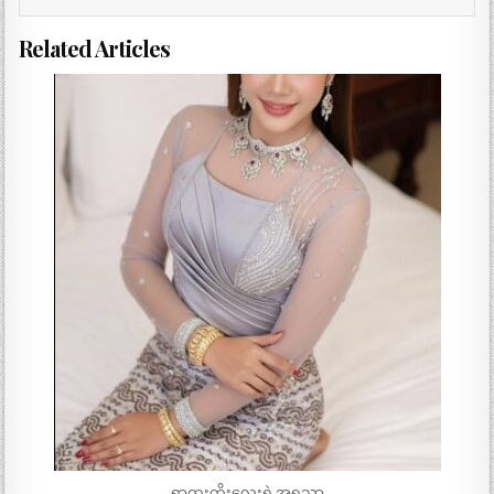
Related Articles
ရာထူးတိုးလေးရဲ့အရသာ