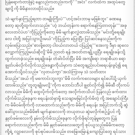
ပြန်ရောက်တာဖြင့် နေ့လည်ကတည်းကကို” ”အင်း” လက်ထဲက အထုပ်တွေ
ချလို့ ကို မိမိနားလာထိုင်သည်။
သဲ မျက်နှာကြည့်ရတာ တမျိုးကြီးပဲ””ဟင့်အင်းဘာမှ မဖြစ်ဘူး” ခဏနေ
တော့ ဆုတို့ထွက်လာသည်။ ”ဟဲ့ ဘယ်တုန်းက ရောက်နေကြတာတုန်း””အခု
လေးတင်ပဲဟ”ကိုပြည့်ကိုတော့ မိမိ မျက်နှာလွှဲထားမိသည်။ ”မင်းတို့ရေချိုး
လေ ငါတို့ အပြင်သွားဦးမယ်”ကိုပြည့်က ပြောပြီး ပြင်ဆင်နေသည်။ကိုက
လှမ်းပြောသည်။”စားဖို့တော့ ငါဝယ်လာတယ် ငပြည့်ရ””အေးကွ ဒီမှာ ဆုလေ
လျှောက်ကြည့်မယ်ဆိုလို့”မိမိ ညဝတ် ရန် အဝတ်တချို့ယူပြီး ရေချိုးခန်းသို့
ထွက်လာခဲ့သည်။ ရေချိုးခန်း တံခါးပိတ်ပြီး မိမိ အကျီရော ဘရာစီယာ ရော
ချွတ်ပစ်လိုက်လိုက်သည်။ခန္ဓာကိုယ်မှာက သဲတွေချည်းပင်။ရေပန်းဖွင့်၍ ရေ
အောက်သို့ဝင်သည်။ ”လှတယ်ကွာ”အသံကြားမှ သဲ သတိထား
မိသည်။”အယ် ကို မကောင်းဘူးကွာ”မိမိ လက်ကလေးများ ရင်ပေါ်သို့ ယှက်
ထားမိသည်။”တူတူချိုးမလို့”ကိုက ဘောင်းဘီပါ ချွတ်လိုက်၍ မိမိဆီ တိုးကပ်
လာသည်။ မိမိကို ထွေးပိုက်လိုက်တော့ အလိုက်တသိပင် ပြန်လည် ဖက်ထား
လိုက်မိသည်။ခုနက ရေပန်းထဲမှာမို့ သေချာမမြင်လိုက်မိတဲ့ ကို့ အချောင်းကြီး
က မိမိဝမ်းဗိုက်ကို လာထောက်သည်။ကိုက မိမိကို ရေပန်း အပြင်ဘက်သို့ ဆွဲ
ခေါ်သွားသည်။မိမိ၏ မျက်နှာလေးကို တယုတယ ဆွဲမလိုက်စဉ်၌ပင် ကို့
နှုတ်ခမ်းလေးကို နမ်းလိုက်မိသည်။ခုနက လိုက်ဖိုရင်တုန်မှုတွေက ပြန်
ရောက်လာသည်။ကိုက မိမိ နှုတ်ခမ်းလေးတွေကို စုပ်ယူသည်။မိမိကတော့
ကို့ရဲ့ လျှာလေးကို စုပ်စုပ်ပေးမိသည်။ တဖြေးဖြေးနဲ့ ကျောပြင်တွေ ရင်သား