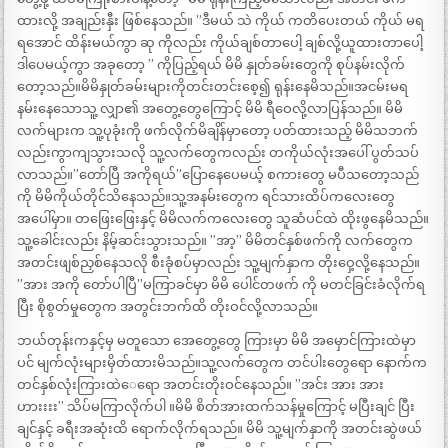
ထားလို့ အချည်းနှီး ဖြစ်နေသည်။ ”ဒီမယ် သဲ ကိုယ် ကတိပေးတယ် ကိုယ် မရ
ရအောင် ထိန်းမယ်ကွာ ဆု ကိုလည်း ကိုယ်ချစ်တာပေါ့ ချစ်လို့ယူထားတာပေါ့
ဒါပေမယ့်ကွာ အခုတော့ ” ကိုပြည့်ရယ် မိမိ နှုတ်ခမ်းတွေကို စုပ်နမ်းလိုက်
တော့သည်။မိမိနှုတ်ခမ်းများကိုတင်းတင်းစေ့၍ ရုန်းနေမိသည်။အငမ်းမရ
နမ်းနေသောသူ့ လျှာ၏ အတွေ့တွေကြောင့် မိမိ ရီဝေလို့လာပြန်သည်။ မိမိ
လက်များက သူ့ပုခုံးကို ဖက်လိုက်မိချိန်မှာတော့ ပတ်ထားသည့် မိမိသဘက်
လည်းကွာကျသွားသလို သူ့လက်တွေကလည်း တကိုယ်လုံးအပေါ် ပွတ်သပ်
လာသည်။”တော်ပြီ အကိုရယ်”ပြောနေပေမယ့် စကားတွေ မပီသတော့သည်
ကို မိမိကိုယ်တိုင်သိနေသည်။သူ့အနမ်းတွေက ရင်သားထိပ်ကလေးတွေ
အပေါ်မှာ။ တဖြေးဖြေးနှင့် မိမိလက်ကလေးတွေ သူဆံပင်ထဲ ထိုးဖွနေမိသည်။
သူ့ခေါင်းလည်း နိမ့်ဆင်းသွားသည်။ ”အာ့” မိမိတင်နှစ်ဖက်ကို လက်တွေက
အတင်းဖျစ်ညှစ်နေသလို စီးခုံစပ်မှာလည်း သူ့မျက်နှာက တိုးဝှေ့လို့နေသည်။
”အား အကို တော်ပါပြီ”မကြာခင်မှာ မိမိ ပေါင်တဖက် ကို မတင်ခြင်းခံလိုက်ရ
ပြီး စိုစွတ်မှုတွေက အတွင်းဘက်ထိ တိုးဝင်လို့လာသည်။
ဘယ်တုန်းကနှင့်မှ မတူသော အေတွေ့တွေ ကြားမှာ မိမိ အမှောင်ကြားထဲမှာ
ပင် မျက်လုံးများမှိတ်ထားမိသည်။သူ့လက်တွေက တင်ပါးတွေရော နောက်က
တင်နှစ်လုံးကြားထဲေရော အတင်းတိုးဝင်နေသည်။ ”အင်း အား အား
ဟားးးး” သိပ်မကြာလိုက်ပါ ။မိမိ စိတ်အားထက်သန်မှုကြောင့် မပြီးချင် ပြီး
ချင်နှင့် ခရီးအဆုံးထိ ရောက်လိုက်ရသည်။ မိမိ သူ့မျက်နှာကို အတင်းဆွဲဖယ်