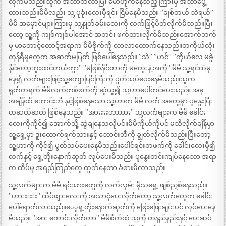
လိုက်မိသည်။သူက အသာထလာပြီး မောဟိုက်နေသည့် ကြားမှ အသာပွေ့
ထားသည်။မိမိလည်း သူ့ ပုခုံးလေးမှီရင်း ငြိမ်နေမိသည်။ ”ချစ်တယ် သဲရယ်”
မိမိ အမှောင်များကြားမှ သူ့နှုတ်ခမ်းလေးကို လက်ဖြင့်ပိတ်လိုက်မိသည်။ပြီး
တော့ သူ့ကို ကျစ်ကျစ်ပါအောင် အတင်း ဖက်ထားလိုက်မိသည်။အောက်ဘက်
မှ မာတောင့်တောင့်အရာက မိမိဗိုက်ကို လာလာထောက်နေသည်။တကိုယ်လုံး
တုန်ရီမှုတွေက အဆက်မပြတ် ဖြစ်ပေါ်နေသည်။ ”သဲ” ”ဟင်” ”ကိုယ်လေ မခွဲ
နိုင်တော့ဘူးထင်တယ်ကွာ” ”မဖြစ်နိုင်တာကို မတွေးနဲ့ အကို” မိမိ သူ့ရင်ထဲမှ
နေ၍ လက်များဖြင့်သူ့ကျောပြင်ကြီးကို ပွတ်သပ်ပေးနေမိသည်။သူက
ရုတ်တရက် မိမိလက်တစ်ဖက်ကို ဆွဲယူ၍ သူ့ဟာပေါ်တင်ပေးသည်။ အခု
အချိန်ထိ ဘောင်းဘီ နှင့်ဖြစ်နေသော သူ့ဟာက မိမိ လက် အတွေ့မှာ ပူနွေးပြီး
တဆတ်ဆတ် ဖြစ်နေသည်။ ”အားးးးဟာာာား” သူ့လက်များက မိမိ ခေါင်း
လေးကိုကိုင်၍ အောက်သို့ ဆွဲချနေသလိုပင်။မိမိကိုယ်ကိုပင် မသိလိုက်ချိန်မှာ
သူ့ရှေ့မှာ ဒူးထောက်ရက်သားနှင့် ဘောင်းဘီကို ချွတ်လိုက်မိသည်။ပြီးတော့
သူ့ဟာကို ကိုင်၍ ပွတ်သပ်ပေးနေမိသည်။ပေါင်ရင်းတဖက်ကို ခေါင်းလေးမှီ၍
လက်နှင့် ရှေ့တိုးနောက်ဆုတ် လုပ်ပေးမိသည်။ ပူနွေးတင်းကျပ်နေသော အရာ
က ထိပ်မှ အရည်ကြည်တွေ ထွက်နေတာ ခံစားမိလာသည်။
သူ့လက်များက မိမိ ရင်သားတွေကို လက်လှမ်း မှီသရွေ့ ဖျစ်ညှစ်နေသည်။
”ဟားးးးးး” ထိပ်ဖျားလေးကို အသာငုံပေးလိုက်တော့ သူ့လက်တွေက ခေါင်း
ပေါ်ရောက်လာသည်။ေွရှ့တိုးနောက်ဆုတ်ကို ဖြေးဖြေးချင်းပင် လုပ်ပေးနေ
မိသည်။ ”အား ကောင်းလိုက်တာ” မိမိစိတ်ထဲ သူ့ကို တနည်နည်းနှင့် ပေးဆပ်