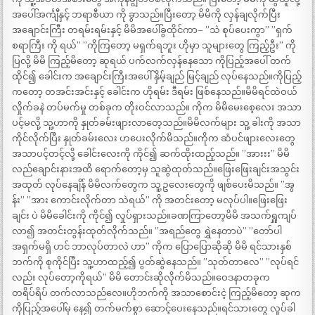
အပေါ်အင်္ကျီနှင့် ဘရာစီယာ ကို ခွာသည်။ပြီးတော့ မိမိကို လှန်ချလိုက်ပြီး
အချောင်းကြီး တရမ်းရမ်းနှင့် မိမိအပေါ်ခွထိုင်ကာ– ”သဲ စုပ်ပေးကွာ” ”ရှက်
စရာကြီး ကို ရယ်” ”ကိုကြတော့ မရှက်ရဘူး ဟိုမှာ သူများတွေ ကြည့်ဦး” ကို
ပြလို့ မိမိ ကြည့်မိတော့ ဆုရယ် ပက်လက်လှန်နေသော ကိုပြည့်အပေါ် တက်
ထိုင်၍ ခေါင်းက အချောင်းကြီးအပေါ် နှိမ့်ချည် မြင့်ချည် လုပ်နေသည်။ကိုပြည့်
ကတော့ တအင်းအင်းနှင့် ခေါင်းက ဟိုရမ်း ဒီရမ်း ဖြစ်နေသည်။မိမိရင်ထဲဝယ်
လှိုက်ခနဲ တပ်မက်မှု တစ်ခုက တိုးဝင်လာသည်။ ကိုက မိမိမေးစေ့လေး အသာ
ပင့်မလို့ သူ့ဟာကို နှုတ်ခမ်းဖျားလာတေ့သည်။မိမိလက်များ သူ့ ခါးကို အသာ
ကိုင်လိုက်ပြီး နှုတ်ခမ်းလေး ဟပေးလိုက်မိသည်။ကိုက ဆံပင်ဖျားလေးတွေ
အသာပင့်တင့်လို့ ခေါင်းလေးကို ကိုင်၍ ဆက်ထိုးထည့်သည်။ ”အားးး” မိမိ
လည်ချောင်းနားအထိ ရောက်တော့မှ သူဆွဲထုတ်သည်။ဖြေးဖြေးချင်းအသွင်း
အထုတ် လုပ်နေချိန် မိမိလက်တွေက သူ့ဥလေးတွေကို ဖျစ်ပေးမိသည်။ ”အွ
န်း” ”အား ကောင်းလိုက်တာ သဲရယ်” ကို အတင်းတော့ မလုပ်ပါ။ဖြေးဖြေး
ချင်း ပဲ မိမိခေါင်းကို ကိုင်၍ လှုပ်ရှားသည်။ခဏကြာတော့မိမိ အသက်ရှူကျပ်
လာ၍ အတင်းတွန်းထုတ်လိုက်သည်။ ”အရည်တွေ ရွှဲနေတာပဲ” ”တော်ပါ
အရှက်မရှိ ဟင် ဘာလုပ်တာလဲ ဟာ” ကိုက ပြောပြောဆိုဆို မိမိ ရင်သားနှစ်
ဘက်ကို စုကိုင်ပြီး သူ့ဟာထည့်၍ ပွတ်ဆွဲနေသည်။ ”သုတ်တာလေ” ”လုပ်ရင်
လည်း လုပ်တော့ကိုရယ်” မိမိ တောင်းဆိုလိုက်မိသည်။ဝေဒနာတခုက
တရိပ်ရိပ် တက်လာသည်လေ။ဟိုဘက်ကို အသာစောင်းငဲ့ ကြည့်မိတော့ ဆုက
ကိုပြည့်အပေါ်မှ နေ၍ တက်မက်စွာ ဆောင့်ပေးနေသည်။ရင်သားတွေ လှုပ်ခါ