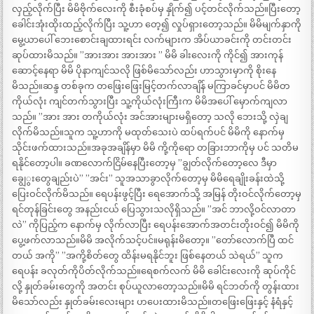
လှည့်လိုက်ပြီး မိမိဗိုက်လေးကို စီးခုံစပ်မှ နှိုက်၍ ပင့်တင်လိုက်သည်။ပြီးတော့
ခေါင်းအုံးထိုးထည့်လိုက်ပြီး သူ့ဟာ တေ့၍ လှုပ်ရှားတော့သည်။ မိမိမျက်နှာကို
မွေ့ယာပေါ် ဘေးစောင်းချထားရင်း လက်များက အိပ်ယာခင်းကို တင်းတင်း
ဆုပ်ထားမိသည်။ ”အားအား အားအား ” မိမိ ခါးလေးကို ကိုင်၍ အားကုန်
ဆောင့်နေရာ မိမိ ပိုနာကျင်သလို ဖြစ်မိသော်လည်း ဟာသွားမှာကို စိုးနေ
မိသည်။ဆန္ဒ တစ်ခုက တဖြေးဖြေးမြင့်တက်လာချိန် မကြာခင်မှာပင် မိမိတ
ကိုယ်လုံး ကျင်တက်သွားပြီး သူ့ကိုယ်လုံးကြီးက မိမိအပေါ် မှောက်ကျလာ
သည်။ ”အား အား တကိုယ်လုံး အင်အားများမရှိတော့ သလို ဘေးသို့ လှဲချ
လိုက်မိသည်။သူက သူ့ဟာကို မထုတ်သေးပဲ ထပ်ရက်ပင် မိမိကို နောက်မှ
သိုင်းဖက်ထားသည်။အခုအချိန်မှာ မိမိ ကို့ကိုရော တခြားဘာကိုမှ ပင် သတိမ
ရနိုင်တော့ပါ။ ခဏလောက်ငြိမ်နေပြီးတော့မှ ”ချွတ်လိုက်တော့လေ ဒီမှာ
ချွေွးတွေချည်းပဲ” ”အင်း” သူအသာခွာလိုက်တော့မှ မိမိရေချိုးခန်းထဲသို့
ပြေးဝင်လိုက်မိသည်။ ရေပန်းဖွင့်ပြီး ရေအောက်သို့ အမြန် တိုးဝင်လိုက်တော့မှ
ရင်တုန်ခြင်းတွေ အနည်းငယ် ပြေသွားသလိုရှိသည်။ ”အင် ဘာလို့ဝင်လာတာ
လဲ” ကိုပြည့်က နောက်မှ လိုက်လာပြီး ရေပန်းအောက်အတင်းတိုးဝင်၍ မိမိကို
ပွေ့ဖက်လာသည်။မိမိ အလိုက်သင့်ပင်။မရုန်းမိတော့။ ”တော်လောက်ပြီ ထင်
တယ် အကို” ”အကို့စိတ်တွေ ထိန်းမရနိုင်ဘူး ဖြစ်နေတယ် သဲရယ်” သူက
ရေပန်း ခလုတ်ကိုပိတ်လိုက်သည်။ရေစက်လက် မိမိ ခေါင်းလေးကို ဆုပ်ကိုင်
လို့ နှုတ်ခမ်းတွေကို အတင်း စုပ်ယူလာတော့သည်။မိမိ ရင်ဘတ်ကို တွန်းထား
မိသော်လည်း နှုတ်ခမ်းလေးများ ဟပေးထားမိသည်။တဖြေးဖြေးနှင့် နံရံနှင့်