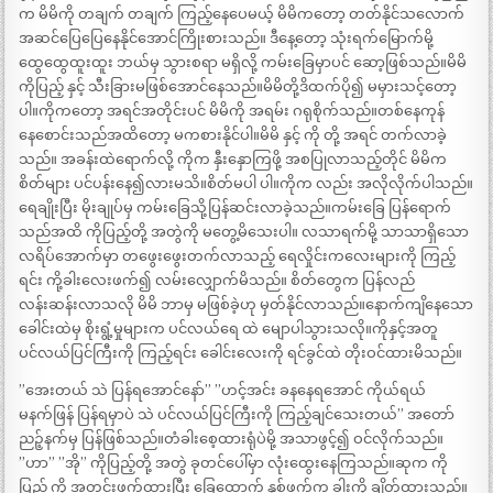
က မိမိကို တချက် တချက် ကြည့်နေပေမယ့် မိမိကတော့ တတ်နိုင်သလောက်
အဆင်ပြေပြေနေနိုင်အောင်ကြိုးစားသည်။ ဒီနေ့တော့ သုံးရက်မြောက်မို့
ထွေထွေထူးထူး ဘယ်မှ သွားစရာ မရှိလို့ ကမ်းခြေမှာပင် ဆော့ဖြစ်သည်။မိမိ
ကိုပြည့် နှင့် သီးခြားမဖြစ်အောင်နေသည်။မိမိတို့ဒိထက်ပို၍ မမှားသင့်တော့
ပါ။ကိုကတော့ အရင်အတိုင်းပင် မိမိကို အရမ်း ဂရုစိုက်သည်။တစ်နေကုန်
နေစောင်းသည်အထိတော့ မကစားနိုင်ပါ။မိမိ နှင့် ကို တို့ အရင် တက်လာခဲ့
သည်။ အခန်းထဲရောက်လို့ ကိုက နှီးနှောကြဖို့ အစပြုလာသည့်တိုင် မိမိက
စိတ်များ ပင်ပန်းနေ၍လားမသိ။စိတ်မပါ ပါ။ကိုက လည်း အလိုလိုက်ပါသည်။
ရေချိုးပြီး မိုးချုပ်မှ ကမ်းခြေသို့ပြန်ဆင်းလာခဲ့သည်။ကမ်းခြေ ပြန်ရောက်
သည်အထိ ကိုပြည့်တို့ အတွဲကို မတွေ့မိသေးပါ။ လသာရက်မို့ သာသာရှိသော
လရိပ်အောက်မှာ တဖွေးဖွေးတက်လာသည့် ရေလှိုင်းကလေးများကို ကြည့်
ရင်း ကို့ခါးလေးဖက်၍ လမ်းလျှောက်မိသည်။ စိတ်တွေက ပြန်လည်
လန်းဆန်းလာသလို မိမိ ဘာမှ မဖြစ်ခဲ့ဟု မှတ်နိုင်လာသည်။နောက်ကျိနေသော
ခေါင်းထဲမှ စိုးရွံ့မှုများက ပင်လယ်ရေ ထဲ မျောပါသွားသလို။ကိုနှင့်အတူ
ပင်လယ်ပြင်ကြီးကို ကြည့်ရင်း ခေါင်းလေးကို ရင်ခွင်ထဲ တိုးဝင်ထားမိသည်။
”အေးတယ် သဲ ပြန်ရအောင်နော်” ”ဟင့်အင်း ခနနေရအောင် ကိုယ်ရယ်
မနက်ဖြန် ပြန်ရမှာပဲ သဲ ပင်လယ်ပြင်ကြီးကို ကြည့်ချင်သေးတယ်” အတော်
ညဉ့်နက်မှ ပြန်ဖြစ်သည်။တံခါးစေ့ထားရုံပဲမို့ အသာဖွင့်၍ ဝင်လိုက်သည်။
”ဟာ” ”အို” ကိုပြည့်တို့ အတွဲ ခုတင်ပေါ်မှာ လုံးထွေးနေကြသည်။ဆုက ကို
ပြည့် ကို အတင်းဖက်ထားပြီး ခြေထောက် နှစ်ဖက်က ခါးကို ချိတ်ထားသည်။