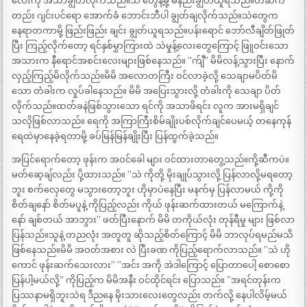
လေးကို အသာချွတ်လိုက်သည်။သဲ တွေနဲ့မို့ မနည်းချွတ်ယူရသည်။တဆက်
တည်း ဂျင်းပင်ရော အောက်ခံ ဘောင်းဘီပါ ချွတ်ချလိုက်သည်။သဲတွေက
နေရာတကာမို့ ဖြည်းဖြည်း ချင်း ချွတ်ယူရသည်။ပန်းရောင် ဘော်လီချိတ်ဖြုတ်
ပြီး ကြည့်လိုက်တော့ ရင်နှစ်မွှာကြားထဲ သဲမှုန့်လေးတွေကြောင့် ဖြူဝင်းသော
အသားက နီရောင်အစင်းလေးများဖြစ်နေသည်။ ”က်ျီ” မိမိလန့်သွားပြီး နောက်
လှည့်ကြည့်မိလိုက်သည်။မိမိ အလောတကြီး ဝင်လာခဲ့လို့ သေချာမပိတ်မိ
သော တံခါးက လှုပ်ခါနေသည်။ မိမိ အပြေးသွားလို့ တံခါးကို သေချာ ပိတ်
လိုက်သည်။ထတ်ခနဲဖြစ်သွားသော ရင်ကို အသာဖိရင်း လူက အားမရှိချင်
သလိုဖြစ်လာသည်။ ရေကို အကြာကြီးစိမ်ချိုးပစ်လိုက်ချင်ပေမယ့် တနေကုန်
ရေထဲမှာနေခဲ့ရတာမို့ ခပ်မြန်မြန်ချိုးပြီး ပြန်ထွက်ခဲ့သည်။
အပြင်ရောက်တော့ ဖုန်းက အဝင်ခေါ များ ဝင်ထားတာတွေ့သည်။ကို့ဆီကပဲ။
မတ်ဆေ့ချ်လည်း ပို့ထားသည်။ ”သဲ ကိုတို့ မိုးချုပ်သွားလို့ ပြန်လာလို့မရတော့
ဘူး စက်လှေတွေ မသွားတော့ဘူး ဟိုမှာပဲနေပြီး မနက်မှ ပြန်လာမယ် ကို့ကို
စိတ်ချနော် စိတ်မပူနဲ့ ကိုပြည့်လည်း ကိုယ် ဖုန်းဆက်ထားတယ် မကြောက်နဲ့
နော် ချစ်တယ် အာဘွား” ဖတ်ပြီးနောက် မိမိ တကိုယ်လုံး တုန်ရီမှု များ ဖြစ်လာ
ပြန်သည်။သူနဲ့ တညလုံး အတူတူ ဆိုသည့်စိတ်ကြောင့် မိမိ ဘာလုပ်ရမည်မသိ
ဖြစ်နေသည်။မိမိ အဝတ်အစား လဲ ပြီးခဏ ကိုပြည့်ရောက်လာသည်။ ”သဲ ဟို
ကောင် ဖုန်းဆက်သေးလား” ”အင်း အကို အဲဒါကြောင့် ပြောတာပေါ့ စောစော
ပြန်ပါ့မယ်လို့” ကိုပြည့်က မိမိအနီး ဝင်ထိုင်ရင်း ပြောသည်။ ”အရင်တုန်းက
ပြဿနာမရှိဘူးသဲရ ဒီညနေ မိုးသားလေးတွေလည်း တက်လို့ နေပါလိမ့်မယ်