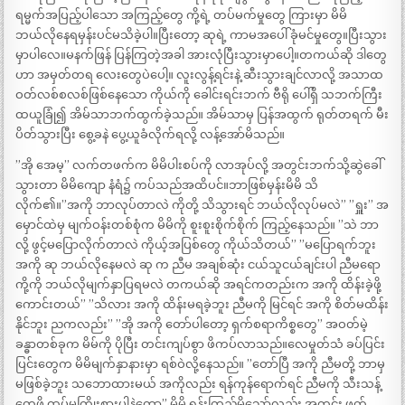
ရမ္မက်အပြည့်ပါသော အကြည့်တွေ ကို့ရဲ့ တပ်မက်မှုတွေ ကြားမှာ မိမိ
ဘယ်လိုနေရမှန်းပင်မသိခဲ့ပါ။ပြီးတော့ ဆုရဲ့ ကာမအပေါ် ခုံမင်မှုတွေ။ပြီးသွား
မှာပါလေ။မနက်ဖြန် ပြန်ကြတဲ့အခါ အားလုံပြီးသွားမှာပေါ့။တကယ်ဆို ဒါတွေ
ဟာ အမှတ်တရ လေးတွေပဲပေါ့။ လူးလွန့်ရင်းနဲ့ ဆီးသွားချင်လာလို့ အသာထ
ဝတ်လစ်စလစ်ဖြစ်နေသော ကိုယ်ကို ခေါင်းရင်းဘက် ဗီရို ပေါ်ရှိ သဘက်ကြီး
ထယူခြုံ၍ အိမ်သာဘက်ထွက်ခဲ့သည်။ အိမ်သာမှ ပြန်အထွက် ရုတ်တရက် မီး
ပိတ်သွားပြီး စွေ့ခနဲ ပွေ့ယူခံလိုက်ရလို့ လန့်အော်မိသည်။
”အို အေမ့” လက်တဖက်က မိမိပါးစပ်ကို လာအုပ်လို့ အတွင်းဘက်သို့ဆွဲခေါ်
သွားတာ မိမိကျော နံရံ၌ ကပ်သည်အထိပင်။ဘာဖြစ်မှန်းမိမိ သိ
လိုက်၏။”အကို ဘာလုပ်တာလဲ ကိုတို့ သိသွားရင် ဘယ်လိုလုပ်မလဲ” ”ရှူး” အ
မှောင်ထဲမှ မျက်ဝန်းတစ်စုံက မိမိကို စူးစူးစိုက်စိုက် ကြည့်နေသည်။ ”သဲ ဘာ
လို့ ဖွင့်မပြောလိုက်တာလဲ ကိုယ့်အပြစ်တွေ ကိုယ်သိတယ်” ”မပြောရက်ဘူး
အကို ဆု ဘယ်လိုနေမလဲ ဆု က ညီမ အချစ်ဆုံး ငယ်သူငယ်ချင်းပါ ညီမရော
ကို့ကို ဘယ်လိုမျက်နှာပြရမလဲ တကယ်ဆို အရင်ကတည်းက အကို ထိန်းခဲ့ဖို့
ကောင်းတယ်” ”သိလား အကို ထိန်းမရခဲ့ဘူး ညီမကို မြင်ရင် အကို စိတ်မထိန်း
နိုင်ဘူး ညကလည်း” ”အို အကို တော်ပါတော့ ရှက်စရာကိစ္စတွေ” အဝတ်မဲ့
ခန္ဓာတစ်ခုက မိမ်ကို ပိုပြီး တင်းကျပ်စွာ ဖိကပ်လာသည်။လေမှုတ်သံ ခပ်ပြင်း
ပြင်းတွေက မိမိမျက်နှာနားမှာ ရစ်ဝဲလို့နေသည်။ ”တော်ပြီ အကို ညီမတို့ ဘာမှ
မဖြစ်ခဲ့ဘူး သဘောထားမယ် အကိုလည်း ရန်ကုန်ရောက်ရင် ညီမကို သီးသန့်
တွေ့ဖို့ ထပ်မကြိုးစားပါနဲ့တော့” မိမိ ရုန်းကြည့်မိသော်လည်း အတင်း ဖက်