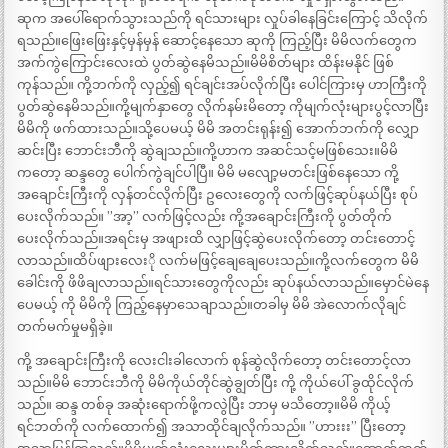
ဆုက အပေါ်ရောက်သွားသည်ကို ရင်သားများ လှုပ်ခါနေခြင်းကြောင့် သိလိုက်
ရသည်။ဖြေးဖြေးနှင့်မှန်မှန် ဆောင့်နေသော ဆုကို ကြည့်ပြီး မိမိလက်တွေက
အက်ကွဲကြောင်းလေးထဲ ပွတ်ဆွဲနေမိသည်။မိမိစိတ်များ ထိန်းမနိုင် ဖြစ်
ကုန်သည်။ ကို့ဘက်ကို လှည့်၍ ရင်ချင်းအပ်လိုက်ပြီး ပေါင်ကြားမှ ဟာကြီးကို
ပွတ်ဆွဲနေမိသည်။ကို့မျက်နှာတွေ လိုက်နမ်းမိတော့ ကိုမျက်လုံးများပွင့်လာပြီး
မိမိကို ဖက်ထားသည်။သို့ပေမယ့် မိမိ အတင်းရုန်း၍ အောက်ဘက်ကို လျှော
ဆင်းပြီး ဘောင်းဘီကို ဆွဲချသည်။ကို့ဟာက အဆင်သင့်မဖြစ်သေး။မိမိ
ကတော့ ဆန္ဒတွေ ပေါက်ကွဲချင်ပါပြီ။ မိမိ မလျော့မတင်းဖြစ်နေသော ကို့
အချောင်းကြီးကို လှန်တင်လိုက်ပြီး ဥလေးတွေကို လက်ဖြင့်ဆုပ်နယ်ပြီး စုပ်
ပေးလိုက်သည်။ ”အာ့” လက်ဖြင့်လည်း ကို့အချောင်းကြီးကို ပွတ်တိုက်
ပေးလိုက်သည်။အရင်းမှ အဖျားထိ လျှာဖြင့်ဆွဲပေးလိုက်တော့ တင်းတောင့်
လာသည်။ထိပ်ဖျားလေးို လက်မဖြင့်ချေချေပေးသည်။ကို့လက်တွေက မိမိ
ခေါင်းကို ဖိဖိချလာသည်။ရင်သားတွေကိုလည်း ဆုပ်နယ်လာသည်။မှောင်မဲနေ
ပေမယ့် ကို မိမိကို ကြည့်နေမှာသေချာသည်။တခါမှ မိမိ အဲလောက်လိုချင်
တက်မက်မှုမရှိခဲ့။
ကို့ အချောင်းကြီးကို လေးငါးခါလောက် စုန်ဆွဲလိုက်တော့ တင်းတောင့်လာ
သည်။မိမိ ဘောင်းဘီကို မိမိကိုယ်တိုင်ဆွဲချွတ်ပြီး ကို့ ကိုယ်ပေါ် ခွထိုင်လိုက်
သည်။ ဆန္ဒ တစ်ခု အဆုံးရောက်ဖို့ကလွဲပြီး ဘာမှ မသိတော့။မိမိ ကိုယ့်
ရင်ဘတ်ကို လက်ထောက်၍ အသာထိုင်ချလိုက်သည်။ ”ဟားးး” ပြီးတော့