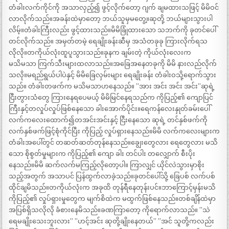
တံခါးလက်ကိုင်ကို အသာလှည့်၍ ဖွင့်လိုက်တော့ ဂျက် ချမထားသဖြင့် မိမိဝင်
လာလိုက်သည်။အခန်းထဲမှာတော့ ဘယ်သူမှမတွေ့။ဆုတို့ ဘယ်များသွားပါ
လိမ့်။တံခါးကြီးလည်း ဖွင့်ထားသည်။မိမိခြုံထားသော သဘက်ကို ခုတင်ပေါ်
တင်လိုက်သည်။ အမှတ်တမဲ့ ရေချိုးခန်းဆီမှ အသံတခုခု ကြားလိုက်ရသ
လိုလို။တကိုယ်လုံးထူပူသွားသည်။ခုနက ချမ်းတဲ့ ကိုယ်လုံးလေးက
မသိမသာ ကြက်သီးများထလာသည်။အခြေအနေတခုကို မိမိ နားလည်လိုက်
သလို။မရည်ရွယ်ပါပဲနှင့် မိမိခြေလှမ်းများ ရေချိုးခန်း တံခါးဝသို့ရောက်သွား
သည်။ တံခါးတဖက်က မသိမသာဟနေသည်။ ”အား အင်း အင်း အင်း”ဆုရဲ့
ငြီးတွားသံတွေ ကြားနေရပေမယ့် မိမိမြင်နေရသည်က ကိုပြည့်၏ ကျောပြင်
ကြီးနှင့်တလှုပ်လှုပ်ဖြစ်နေသော ခါးအောက်ပိုင်း။ရေကန်လေးနှုတ်ခမ်းပေါ်
လက်ကလေးထောက်၍တအင်းအင်းနှင့် ငြီးနေသော ဆုရဲ့ တင်နှစ်ဖက်ကို
လက်နှစ်ဖက်ဖြင့်စုံကိုင်ပြီး ကိုပြည့် လှုပ်ရှားနေသည်။မိမိ လက်ကလေးများက
တံခါးအပေါ်တွင် တဆတ်ဆတ်တုန်နေသည်။ချွေးတွေလား ရေတွေလား မသိ
သော စိုစွတ်မှုများက ကိုပြည့်၏ ကျော ခါး တင်ပါး တလျှောက် စီးပိုး
နေသည်။မိမိ ဆက်လက်မကြည့်လိုတော့ပါ။ ကြာလျှင် ယိုင်လဲသွားမှာစိုး
သည့်အတွက် အသာပင် ပြန်ထွက်လာခဲ့သည်။ခုတင်ပေါ်သို့ ခြေပစ် လက်ပစ်
ထိုင်ချမိသည်။တကိုယ်လုံးက အခုထိ တုန်ရီနေတုန်းပင်။ဘာကြောင့်မှန်းမသိ
ကိုပြည့်၏ လှုပ်ရှားမှုတွေက မျက်စိထဲက မထွက်ဖြစ်နေသည်။တစ်ချိန်ထဲမှာ
အပြစ်ရှိသလိုလို ခံစားနေမိသည်။ခဏကြာတော့ ကိုရောက်လာသည်။ ”သဲ
ရေမချိုးသေးဘူးလား” ”ဟင့်အင်း ဆုတို့ချိုးနေတယ်” ”အင် သူတို့ကလည်း