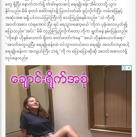
တွေ ရှိပြီး နောက်ဘက်ရှိ တံခါးမှတဆင့် ရေချိုးခန်း အိမ်သာသို့ သွား
နိုင်သည်။ မိမိ ခုတင် ခေါင်းရင်းရှိ ပြတင်းတံခါး ဖွင့်လိုက်ပြီး ကမ်းခြေနှင့်
အဆုံးအစ မရှိ ပင်လယ်ပြင်ကြီးကို ငေးကြည့်နေမိသည်။ ”သဲ ကိုတို့
အဝတ်အစား လဲရအောင် ပြီး ရင် ရေသွားဆော့မယ်”ကိုက ပုခုံးလေးပုတ်၍
ပြောသည်။”အင်း” မိမိ လှည့်ကြည့်လိုက်တော့ ကိုက ရွှတ်ခနဲ နမ်းပြန်သည်။
”ကိုနော် ဟိုနှစ်ယောက် ရှိတာ တော်တော်ကဲနေ””အယ် ဟိုနှစ်ယောက်ရော”
”အဝတ်တွေယူပြီး ရေချိုးခန်းထဲ ဝင်သွားတယ်လေ ရေချိုး အဝတ်လဲမှာပေါ့
ရေချိုးခန်းက အကျယ်ကြီး သဲရဲ့”ကို က ပြောပြောဆိုဆို အဝတ်အစားလဲဖို့
လုပ်နေသည်။