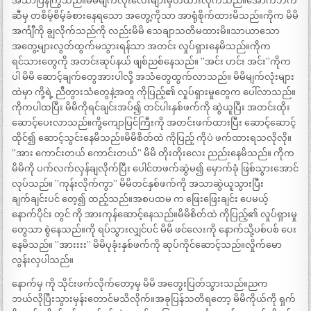
အသာပြန်ကြွသည်။မိမိမျက်လုံးလေးများမှိတ်ထားလိုက်သည်။အောက်ဘက်
ဆီမှ တစိမ့်စိမ့်ခံစားနေရသော အတွေ့ကိုသာ အာရုံစိုက်ထားမိသည်။ကိုက မိမိ
အင်္ကျီကို ချွလိုက်သည်ကို လည်းမိမိ သေချာသတိမထားမိ။သာယာသော
အတွေ့များလွတ်ထွက်မသွားရန်သာ အတင်း လှုပ်ရှားနေမိသည်။ကိုက
ရင်သားတွေကို အတင်းဆုပ်နယ် ဖျစ်ညစ်နေသည်။ ”အင်း ဟင်း အင်း”ကိုက
ပါ မိမိ ဆောင့်ချက်တွေအားပါလို့ အသံတွေထွက်လာသည်။ မိမိမျက်လုံးများ
ထဲမှာ ကို့ရဲ့ ညီတွားသံတွေနဲ့အတူ ကိုပြည့်၏ လှုပ်ရှားမှုတွေက ပေါ်လာသည်။
ကိုကပါထပြီး မိမိကိုရင်ချင်းအပ်၍ တင်ပါးနှစ်ဖက်ကို ဆွဲယူပြီး အတင်းထိုး
ဆောင့်ပေးလာသည်။ကို့ကျောပြင်ကြီးကို အတင်းဖက်ထားပြီး ဆောင့်ဆောင့်
ထိုင်၍ ဆောင့်သွင်းနေမိသည်။မိမိစိတ်ထဲ ကိုပြည့် ကိုပဲ ဖက်ထားရသလိုလို။
”အား ကောင်းတယ် ကောင်းတယ်” မိမိ တိုးတိုးလေး ညည်းနေမိသည်။ ကိုက
မိမိကို ပက်လက်လှန်ချလိုက်ပြီး ပေါင်တဖက်ဆွဲမ၍ မှောက်ခုံ ဖြစ်သွားအောင်
လုပ်သည်။ ”ကုန်းလိုက်ကွာ” မိမိတင်နှစ်ဖက်ကို အသာဆွဲယူသွားပြီး
ချက်ချင်းပင် တေ့၍ ထည့်သည်။အစပထမ က ဖြေးဖြေးချင်း ပေမယ့်
နောက်ပိုင်း တွင် ကို အားကုန်ဆောင့်နေသည်။မိမိစိတ်ထဲ ကိုပြည့်၏ လှုပ်ရှားမှု
တွေသာ စွဲနေသည်။ကို ရပ်သွားလျှင်ပင် မိမိ ဖင်လေးကို နောက်သို့ပစ်ပစ် ပေး
နေမိသည်။ ”အားးးး” မိမိပုခုံးနှစ်ဖက်ကို ဆုပ်ကိုင်ဆောင့်သည်။လှိုက်မော
လွန်းလှပါသည်။
နောက်မှ ကို သိုင်းဖက်လိုက်တော့မှ မိမိ အတွေးပြတ်သွားသည်။ညက
ဘယ်လိုပြီးသွားမှန်းတောင်မသိလိုက်။အခုပြန်သတိရတော့ မိမိကိုယ်ကို ရှက်