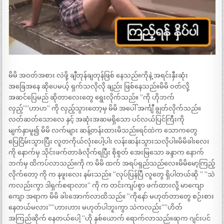
မိမိ အဝတ်အစား လဲဖို့ ချီတုန်ချတုန်ဖြစ် နေသည်။ကိုနဲ့ အရင်းနှီးဆုံး
အခြေအနေ ဆိုပေမယ့် ရှက်သလိုလို ချည်း ဖြစ်နေသည်။မိမိ ဝတ်လို့
အဆင်ပြေမည် ဆိုတာလေးတွေ ရွေးလိုက်သည်။ ”ကို ဟိုဘက်
လှည့်””ဟာဟ” ကို လှည့်သွားတော့မှ မိမိ အပေါ် အင်္ကျီ ချွတ်လိုက်သည်။
လတ်ဆတ်သောလေ နှင့် အဆုံးအဆမရှိသော ပင်လယ်ပြင်ကြီးကို
မျက်နှာမူ၍ မိမိ လက်များ ဆန့်တန်းထားမိသည်။ရင်ထဲက သောကတွေ
ပြေငြိမ်းသွားပြီး လူတကိုယ်လုံးပေါ့ပါး လန်းဆန်းသွားသလိုပါ။မိမိခါးလေး
ကို နောက်မှ သိုင်းဖက်တာခံလိုက်ရပြီး စိုစွတ် အေးမြသော ခန္ဒာက နောက်
ဘက်မှ ထိကပ်လာသည်။ကို က မိမိ ထက် အရပ်ရှည်သည်လေ။မိမိမော့ကြည့်
လိုက်တော့ ကို က နဖူးလေး နမ်းသည်။ ”လုပ်ပြန်ပြီ လူတွေ ရှိပါတယ်ဆို ” ”သဲ
ကလည်းကွာ ဒါရှက်စရာလား” ကို က တင်းကျပ်စွာ ဖက်ထားလို့ မာကျော
ကျော အရာက မိမိ ခါးအောက်လာထိသည်။ ”ကိုနော် မဟုတ်တာတွေ စဉ်းစား
နေတယ်မလား””ဟားဟား မဟုတ်ပါဘူးကွာ သဲကလည်း””ဟိတ်
အကြည်ဆိုက် နေတယ်ပေါ့ ”ဟို နှစ်ယောက် ရောက်လာသည်။ဆုက ဂျင်းပင်