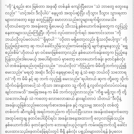
”ကို”နဲ့ ရည်း စား ဖြစ်တာ အခုဆို တစ်နှစ် ကျော်ပြီလေ။ ”သဲ ဘာတွေ တွေးနေ
လည်း” ”ဟင့်အင်း ဒီလိုပါပဲ” နေပူထဲ အထုပ်ဆွဲပြီး ဟိုသွား ဒီသွား သွားရတာ
များလာတော့ ချွေး တွေပြန်ပြီး မောလာသည်။လူများရက်မို့လားမသိ။
ဟိုတယ်တွေက အခန်းတွေ ရှိပေမယ့် သီးသန့် နှစ်ယောက်ခန်းတွေက လူပြည့်
နေတာများသည်။ကြိုပြီး ဘိုကင် လုပ်ထားလိုက်ရင် အကောင်းသား။ ”ကို
ဘယ်လိုလုပ်မလဲဟင်””ရှိမှာပါ ” ”လိုတာ မရှိတော့လည်း ရှိသလိုပေါ့ကွာ” ကို
ပြည့်ပြောတော့ ဆု ကပါ ခေါင်းညိမ့်သည်။ကမ်းခြေသို့ မျက်နှာမူနေသည့် ”ရွှေ
စည်းစိမ်”ဟိုတယ် မှာ ဝင်မေးဖြစ်တော့လည်း နှစ်ယောက်ခန်းတွေက ပြည့်နေ
ပြန်သည်။ဒါပေမယ့် အပေါ်ဆုံးထပ် မှာတော့ လေးယောက်ခန်း ခုတင်နှစ်လုံး
ပါ တစ်ခန်းရမည်ဟုပြောသည်။ ”ဘယ်လိုလဲ”ကိုပြည့်က မိမိတို့ဘက်လှည့်၍
မေးသည်။”မရတဲ့ အဆုံး ဒီလိုပဲ နေရမှာပေါ့ ဆု နဲ့ သဲ ရော ဘယ်လို သဘောရ
လဲ”ကို က မိမိ နှင့် ဆု ဘက် လှည့်၍ မေးသည်။”ရပါတယ် ဆုက တို့တွေ သိုက်
သိုက်ဝန်းရှိတာပေါ့ သဲ ကိုသာ အားနာတာ သူ့ ကိုကို နဲ့ လွတ်လွတ်လပ်လပ်နေ
ချင်လားမသိ”အခြေအနေ က မိမိ ဘက်လှည့်လာသည်။ ”ကိစ္စ မရှိဘူး ကို တို့
သဘောပါနော် သဲ ကတော့ လောလောဆယ် နားချင်တာပဲ သိတယ်”ဒီလိုနဲ့
အခန်းယူဖြစ်သည်။လေးရက်စာ။အခန်းခ နှင့် ကျသမျှ အားလုံး တစ်တွဲ
တစ်ဝက် ဆီကျခံဖို့ အရင်ကတည်းက တိုင်ပင်ပြီးသား။ အခန်းထဲရောက်တော့
အထုပ်တွေချ ခုတင်ပေါ်ထိုင်ရင်း အခန်းအနေအထားကို လေ့လာဖြစ်သည်။
နှစ်ယောက်အိပ် ခုတင်နှလုံးက ဘေးချင်းယှဉ်လျက် ကမ်းခြေဘက်သို့ ခေါင်း
ပေးထားသည်။ခုတင်ခြေရင်းတွင် ဗီရို နှစ်လုံး ပစ္စည်းများတင်ရန် ခုံပုလေး