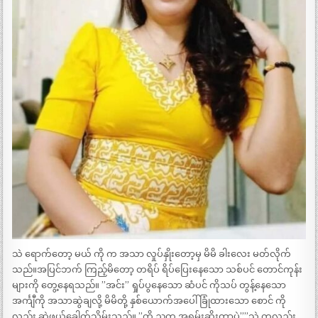
သဲ ရောက်တော့ မယ် ကို က အသာ လှုပ်နှိုးတော့မှ မိမိ ခါးလေး မတ်လိုက်
သည်။အပြင်ဘက် ကြည့်မိတော့ တရိပ် ရိပ်ပြေးနေသော သစ်ပင် တောင်ကုန်း
များကို တွေ့နေရသည်။ ”အင်း” ရှုပ်ပွနေသော ဆံပင် ကိုသပ် တွန့်နေသော
အင်္ကျီကို အသာဆွဲချလို့ မိမိတို့ နှစ်ယောက်အပေါ် ခြုံထားသော စောင် ကို
လည်း ဆွဲဖယ်ခေါက်သိမ်းသည်။ ”ကို ညက အရမ်းဆိုးတာပဲ””သဲ ကလည်း