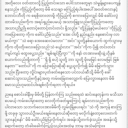
အတိုလေး ဝတ်ထားလို့ ပြည့်တင်းသော ပေါင်သားတွေမှာ သဲမှုန့်များပေကျန်
နေသည်။ ကိုပြည့်ကိုတော့ မိမိ သေချာ မကြည့်ရဲပါ။အပေါ် အဝတ်ဗလာနှင့်
ဘောင်းဘီတို က ရေစိုထားတာမို့ ကိုပြည့်ကို စကားပြောလျှင် မိမိ ခေါင်းလွဲ
ထားမိသည်။ကိုက အရပ်ရှည်ပေမယ့် အသားဖြူသည်။ကိုပြည့်ကတော့
အသားညိုညို တောင့်တောင့်တင်းတင်း ရှိသည်။ ”တို့ပြန်နှင့်မယ်လေ”ကိုပြည့်
ကပြောတော့ ကိုက ခေါင်းညိမ့်သည်။”အေး ငါတို့ နည်းနည်း နေစောင်းမှ လာ
မယ်ကွာ” ”သဲ ရော အေးဆေးပဲမလား” ”အင်း”သူတို့နှစ်ယောက် ထွက်သွားမှ
ကိုက တိုးတိုးလေးပြောသည်‘သဲ ပျော်လား””အင်း”ကိုက ပို၍ တင်းတင်း
ကျပ်ကျပ် ထွေးပွေ့သည်။ ”ချစ်ချင်ပြီကွာ””ကို နော် တအားမဆိုးနဲ့ ဟိုနှစ်
ယောက်လည်းရှိတာကို ” ”ရှိ ရှိ ပေါ့ သူတို့ ဘာ သူတို့ မိုးမမြင် လေမမြင် ဖြစ်
နေတာ””တော်ပါ”ကို က ပြောပြောဆိုဆို ပွေ့ယူလိုက်၍ မိမိ မြောက်သွား
သည်။ ပြီးတော့ လှိုင်းများပုတ်ခတ်နေသော ပင်လယ်ဆီသို့ မိမိကို ခေါ်
ဆောင်သွားသည်။ကိုနှင့်အတူ ကမ်းခြေတလျှောက် ပြေးလွှားနေတာ မိမိ
မောသည်ဟုမထင်ပါ။ချစ်လိုက်ရတာ ကိုရယ်။
ညနေ စောင်းခါနီးမှ မိမိတို့ ပြန်တက်ကြ သည်။ရေထဲ ဆင်းနေတုန်းက မသိသာ
ပေမယ့် ကမ်းပေါ်မှာတော့ လေတိုက်ခတ်မှုကြောင့် ချမ်းလာသည်။ကိုက
ပါလာသော သဘက်လေးအားမိမိကို လွှမ်းခြုံပေးရင်း ”သဲ ကို အကုန် စားကြ
ဖို့ တခုခု သွားဝယ်ဦးမယ်။ချမ်းနေတယ်ဆိုတော့ မလိုက်နဲ့တော့လေ။တက်
သွားနှင့်နော်” မိမိ ခေါင်းညိမ့်ပြလိုက်ရင်း အခန်းသို့တက်ခဲ့သည်။ အခန်းသို့
ရောက်တော့ တံခါးခေါက်ကြည့်သည်။အထဲမှ ဘာမှ အသံမကြား။