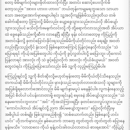
တော့ မိမိမျက်လုံးများမှိတ်ထားလိုက်ပြီး အတင်း ဆောင့်ပေးလိုက်မိ
တော့သည်။ ”အားးး ဟားးး ဟားးး” ဘယ်တုန်းကမျှမရဘူးသော သာယာ
သော အတွေ့အောက်မှာမျောပါရင်း သူ့အလိုကျဖြစ်မိသည်။ဒုတိယ တစ်
ခေါက်ဆိုတော့ ပိုကြာလို့ မိမိလည်း ပျော့ခွေသွားသည်။ဘယ်လို အိပ်ပျော်
သွားသည်ပင် မသိလိုက်။မနက်လင်းလို့ ကို တို့ရောက်လာသည်အထိ အိပ်ယာ
ထဲ ခွေနေမိသည်။ကို့ဆီက လာနေပြီ ဆိုပြီး ဖုန်း ဝင်လာတော့မှ ကိုပြည့်ကို
အတင်းနိုးလို့ ခုတင်ပြောင်းခိုင်းရသည်။မိမိကိုယ်တိုင်လည်း ရေချိုး အဝတ်
လည်းပြီးသည့်တိုင် နုံးသလို ဖြစ်နေတာကြောင့် ပြန်လှဲနေလိုက်သည်။ ”သဲ
ပြောရရင် ကိုယ့်အပြစ်တွေပါပဲ ကိုယ့်ကို ခွင့်လွှတ်ပါလို့ မပြောဘူး ဟိုကောင်
ပြန်လာရင် အားလုံး ကို သဲ ဖွင့်ပြောလိုက် အားလုံး ကိုယ်ခံယူမယ်” အဝတ်
တွေလဲရင်း ကိုပြည့်ပြောသော်လည်း မိမိ သူ့ကို လှည့်မကြည့်မိပါ။
မကြည့်ချင်လို့ သူ့ကို စိတ်ဆိုးလို့မဟုတ်မှန်းတော့ မိမိကိုယ်တိုင်သိနေသည်။
တကယ်ဆို မိမိကိုယ်တိုင်လည်း မှားခဲ့သည် မဟုတ်လား။အဲသလို သူများကို
အပြစ်ဖို့ရလောက်အောင်လည်း မိမိ မျက်နှာမပူပဲ မနေနိုင်ပါ။ လူကနုံးနေသည့်
အပြင် စိတ်ပါ ပင်ပန်းလာတာမို့ တွေးရင်းနှင့် မှေးခနဲ အိပ်ပျော်သွားသည်။ ”သဲ
နေမကောင်းဘူးလား” ”အင်” ကိုအသံကြားရပြီး ခုတင်လေးလှုပ်သွားသည်။
”ကောင်းပါတယ် အိပ်ချင်လို့ ညက အိပ်မပျော်ဘူးလေ” ပြောလိုက်ပြီးမှ
အဓိပ္ပါယ် တစ်မျိုး ဖြစ်သွားမည်စိုး၍ ”တစ်ယောက်တည်း ဖြစ်နေလို့ ဟင်း
ဟင်း” ဟိုဘက်မှာလည်း နှစ်ယောက် ဘာတွေ တွတ်တွတ် တွတ်တွတ် ပြောနေ
မှန်းမသိ။ ”လာထလေ ကိုယ် မုန့်ဟင်းခါးဝယ်လာတယ် စားရအောင်” ကိုပြည့်