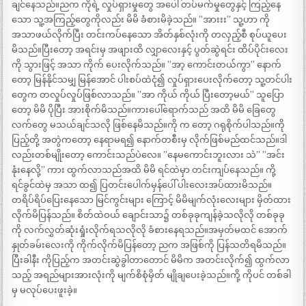
ချင်နေသည်။ညက ကိုရဲ့ လှုပ်ရှားမှုတွေ အပေါ် တပ်မက်မှုတွေနှင့် ကြည့်နေ
သော သူ့အကြည့်တွေကိုလည်း မိမိ ခံစားမိခဲ့သည်။ ”အားးး” သူ့ဟာ ကို
အသာဖယ်လိုက်ပြီး တင်းကပ်နေသော အိတ်နှစ်လုံးကို တလှည့်စီ စုပ်ယူပေး
မိသည်။ပြီးတော့ အရင်းမှ အဖျားထိ လျှာလေးနှင့် ပွတ်ဆွဲရင်း ထိပ်ပိုင်းလေး
ကို သွားဖြင့် အသာ ကိုက် ပေးလိုက်သည်။ ”အာ့ ကောင်းတယ်ကွာ” နောက်
တော့ မြန်နိုင်သမျှ မြန်အောင် ပါးစပ်ထဲငုံ၍ လှုပ်ရှားပေးလိုက်တော့ သူ့တင်ပါး
တွေက တလှုပ်လှုပ်ဖြစ်လာသည်။ ”အာ ကိုယ် ကိုယ် ပြီးတော့မယ်” သူပြော
တော့ မိမိ ပိုပြီး အားစိုက်မိသည်။ကားပေါ်ရောက်သည် အထိ မိမိ ခြေတွေ
လက်တွေ မသယ်ချင်သလို ဖြစ်နေမိသည်။ကို က တော့ ဂရုစိုက်ပါသည်။ကို
ပြည့်တို့ အတွဲကတော့ နေရာမရ၍ နောက်တစီးမှ လိုက်ဖြစ်မည်ထင်သည်။ဒါ
လည်းတစ်မျိုးတော့ ကောင်းသည်ပဲလေ။ ”နေမကောင်းဘူးလား သဲ” ”အင်း
နုံးနေလို့” ကား ထွက်လာသည်အထိ မိမိ ရင်ထဲမှာ တင်းကျပ်နေသည်။ ကို့
ရင်ခွင်ထဲမှ အသာ ထ၍ ပြတင်းပေါက်မှန်ပေါ် ပါးလေးအပ်ထားမိသည်။
တရိပ်ရိပ်ပြေးနေသော မြင်ကွင်းများ ကြောင့် မိမိမျက်လုံးလေးများ မှိတ်ထား
လိုက်မိပြန်သည်။ စိတ်ထဲဝယ် ချောင်းသာ၌ တစ်ခုခုကျန်ခဲ့သလိုလို တစ်ခုခု
ကို လက်လွှတ်ဆုံးရှုံးလိုက်ရသလိုလို ခံစားနေရသည်။အမှတ်မထင် အောက်
နှုတ်ခမ်းလေးကို ကိုက်လိုက်မိပြန်တော့ ညက အဖြစ်ကို ပြန်သတိရမိသည်။
ပြီးခါနီး ကိုပြည့်က အတင်းဆွဲခွါတာတောင် မိမိက အတင်းလိုက်၍ ထွက်လာ
သည့် အရည်များအားလုံးကို မျက်စိစုံမှိတ် မျိုချပေးခဲ့သည်။ကို့ ကိုပင် တစ်ခါ
မှ မလုပ်ပေးဖူးခဲ့။