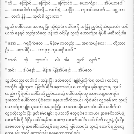
” ဟို …… ကြောင် …… ကြောင် …… ကြောင်ပဲ …… ယောင်္ကျား …… အိပ်ယာပေါ်
…… သေးပေါက် မဆိုးလို့ … လက်နဲ့ ……မပြီး …… ကုတင်အောက် …… ရွေ့တာ
…… လက် နဲနဲ …… ကုတ်မိ သွားတာ ”
သွယ် ပေါင်လေး အားယူပြီး ကိုရဲမင်း ခေါင်းကို အမြန် ညှပ်လိုက်ရတယ်။ ထပ်
ယက် နေရင် ညည်းသံတွေ ဖုန်းထဲ ဝင်ပြီး သွယ့် ယောင်္ကျား ရိပ်မိ မဆိုးလို့ပါ။
” အော် …… ဂရုစိုက်လေ …… မိန်းမ ကလည်း …… အရက်ပျံ လေး …… တို့ထား
ဦး …… ရောဂါပိုး …… ဘာညာ ကူးနေဦးမယ် ”
” ဟုတ် …… အိ့ …… အွားဝါး …… ဝါး …အီး …… ဂျွတ် … ဂျွတ် ”
” အင်း …… ဒါပဲနော် …… မိန်းမ ပြန်အိပ်ချင် …… အိပ်လေ ”
သွယ်လည်း တဝါးဝါး သန်းပြီး ဇတ်တွေပါ ချိုးပြလိုက်ရ တယ်။ ထင်တဲ့
အတိုင်း မျိုးသူက ပြန်အိပ်ခိုင်းနေတာပေါ့။ ယောင်္ကျား ဖုန်းချသွားမှ သွယ်
လည်း ကိုရဲမင်း ခေါင်းကို ညှပ်ထားတဲ့ ပေါင်တန်တွေ အားလျော့ပေးရင်း
ဒူးထောင် ပေါင်ကား ပုံစံလေး နေပေးလိုက်တယ်။ ကိုရဲမင်း လျှာစွမ်းက သွယ့်
ယောင်္ကျား မျိုးသူထက် အများကြီး သာတာပေါ့။ စောက်ခေါင်း ပေါက်ထဲ
လျှာထိုးသွင်းပြီး နူတ်ခမ်းချင်း စုပ်သလို တေ့စုပ်ပေးတယ်။ နှာခေါင်းထိပ်နဲ့
စောက်စိကို ဖိပြီး ခေါင်းရမ်းပေးတော့ စောက်ခေါင်း ပေါက်ကို လျှာနဲ့လိုးပြီး
အစိလေးကို နှာခေါင်းထိပ်နဲ့ ဖိချေ သလို ဖြစ်လာရင်း သွယ့် စောက်ရည်တွေ
သေးပန်း သလို ထောင်ပန်း နေရတော့တာပဲရှင်။