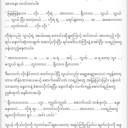
အားမနာ တတ်တာပါ။
” မြန်မြန်လေး …… လိုး …… ကိုရဲ …… အားးးးးး …… ရှီးးးးးးး …… သွယ် … သွယ်
…… သွယ် ပြီး တော့မယ် …… ကိုရဲ ရဲ့ …… မရပ်နဲ့တော့ …… အ …… အမလေးးးးး
…… ဟုတ်တယ် …… လိုး လိုး ”
ကိုရဲလည်း သွယ့်ရဲ့ အငမ်းမရ တောင်းဆိုမူ့ကြောင့် ထင်တယ် အားထည့် လိုး
ရင်း နောက်ဆုံးတချက် ဆောင့်လိုးပြီး ရင်ခေါင်းသံကြီးနဲ့ အော်ပြီး လရည်တွေ
ပန်းထည့်နေတယ်။
” အားးးးးးးးးး …… မ ……… မ … မ ရ …… အင့် …… ဘွတ် …… မ ရ တော့ ဘူး ……
မသွယ် ရယ် …… ဟူးးးးးးးး …… ရှီးးးးးး ရှီးးးးးးးး ”
ဒီလောက် လိုးနိုင်တာပဲ တော်လှပါပြီ သွယ်လည်း မျော့မျော့လေးပဲ ကျန်တော့
တာ။ ထိန်းထားပေးမယ့် စောက်ခေါင်းထဲ လရည်တွေ အရှိန်ပြင်းပြင်း ပန်းဝင်
လာတော့ နွေးကနဲ့ ခံစားလိုက်ရပြီး နောက်ဆုံး လက်ကျန် စောက်ရည်တွေ
ညှစ်ထုတ် နေမိတာပေါ့။
” ရှီးးးးးးးးးးးးး ……… ဟူး … ကျွတ်ကျွတ် …… စောက်ပတ် တစ်ခုလုံး …… နွေး
နေတာပဲ …… ကိုရဲ ရာ …… ကောင်းလိုက်တာ ……… အားဟား …… လရည်တွေ
များလိုက်တာ ရှင် ……အင်း ဟင်း ”
သွယ့် ကိုယ်လုံးကို ကုတင်ပေါ် ချပေးတော့ အရုပ်ကြိုးပြတ်ပဲ မျက်လုံးကို မဖွ