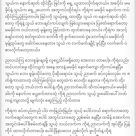
သွယ်က နောက်ဆုတ် ထိုင်ပြီး ခြင်းကို ရှေ့ ယူထားလိုက်ရတယ်။ အစပိုင်း မမ
ခိုင်နဲ့ သွယ်က ရှေ့၂ယောက် အတူကပ်ထိုင်ရင်း ကိုရဲက မမခိုင် နောက်က ကပ်
ထိုင်ကြည့်ကြတာပါ။ ခြင်းကို သွယ့်ရှေ့ ထားပြီး သွယ် က နောက်ဆုတ် ထိုင်
တော့ ကိုရဲနဲ့ သွယ် ဘေးချင်းကပ်လျက် ဖြစ်သွားရောပဲ။ ပြဇတ်ရောက်တော့
မမခိုင်က ဝယ်လာတဲ့ မုန့်တွေ ခြင်းထဲက ထုတ်စားနေ တယ်။ ကိုရဲက အသင့်
ဖျော်လာတဲ့ ဓတ်ဗူးထဲက ကော်ဖီ ကို ခွက်လေးထဲ ငှဲ့သောက်ရင်း မမခိုင်ကို
မုန့်ထုပ်တွေ ဖေါက်ပေးနေတာ။ သွယ် က လက်ဖက်ချိုင့် ဖွင့်ပြီး လက်ဖက် ပဲ
စားလိုက်တော့တယ်။
ညလယ်ကြ ဘေးစွန်းဖျာမို့ လူငွေ့သိပ်မရှိတော့ အေးလာ တာပေါ့။ ကိုရဲလည်း
တင်ပလင်ခွေ ထိုင်လျက် အနေ ထားနဲ့ မမခိုင် နောက်ကျော တိုးကပ်နေပြီ။
သွယ်က ဘေး စွန်းထိုင်တော့ ပိုဆိုးရောပဲ။ သွယ့် ညာဖက် ခပ်လှမ်းလှမ်း က ဇ
တ်ရုံကာထားတဲ့ ဝါးကြမ်းကြား တွေထဲက လေတိုး နေတာ။ ကိုရဲဘက် တိုး
တော့ သွယ့် ဘယ်ဘက် ပေါင်နဲ့ ကိုရဲ ညာဘက်ပေါင် ထိကပ်နေတယ်။ မမခိုင်
ခါးကို နောက်က ပွေ့ဖက်ထားတဲ့ ကိုရဲ ညာလက်က သွယ့် ဒူးခေါင်းပေါ် ဘတ်
ကနဲ့ ကျလာလို့ မျက်လုံး ဆွေကြည့် လိုက်တာ။
ကိုရဲက ခပ်တည်တည် ပါပဲ တဖြည်းဖြည်း သွယ့် ပေါင်လယ် ရောက်လာတော့
လက်ချောင်းတွေက ပေါင် အတွင်းသားတွေ ညှစ်စမ်း နေပြီ။ ထမိန် အောက်က
အတွင်းခံပေါ် ဖိစမ်းတဲချိန် သွယ့် ဘယ်လက်က ကိုရဲ ညာလက်ကို အုပ်ပြီး ပြန်
ကိုင် ထားလိုက်တာပေါ့။ ပေါင်ခြံနားလေး ညှစ်လိုက် ဖွလိုက်နဲ့ ကိုရဲ