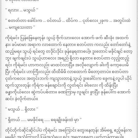
” ရလား … မသွယ် ”
” စတတ်တာ ခေါင်းက … ဝင်တယ် … ထိပ်က … ငုတ်လေး၂ခုက … အတွင်းထဲ
… မကျသေးတာ ”
ကိုရဲမင်း ပြန်ဖြေနေတုန်း သွယ့် ဗိုက်သားလေး အောက် ဖက် ဆီးခုံး အထက်
နား ခပ်မာမာ အရာက လာထောက် နေတာ။ စတပ်တာ ကလည်း တော်တော်နဲ့
ထည့်မရ။ သွယ့် ရင်တွေ တဒိုင်းဒိုင်း ခုန်နေရတာပေါ့။ ဒူးတောင် မခိုင်ချင် တော့
ဘူး ချက်ချင်းပဲ သွယ့်ဟာလေး အရည် စို့လာ နေတာ။ စတပ်တာ လှည့်ထည့်
ရင်း ကိုရဲမင်း ဟာကလည်း မာထင်လာပြီ။ အလိုလျောက် ခါးကို ကော့ပေးမိ
ပြီး ကိုရဲမင်း ဟာကြီးလည်း ထိထိမိမိ လာထောက် မိတော့တာပဲ။ စတပ်တာ
ငုတ်ကလေး အတွင်းဘက် ကျသွားတာနဲ့ သွယ့် ဒူးခေါင်းက ခွေကနဲ့ လူပါ ယိုင်
ထွက်သွားတုန်း ကိုရဲက ဖန်ချောင်းကို လွတ်ရင်း ခါးလေး ကို ထိန်းပြီး
ခန္ဓာကိုယ်လေး ဆွဲကပ်ပစ်တာ။ ခဏကြာမှ လူချင်း ခွာပြီး ခုန်ပေါ်က အောက်
ဆင်း ခဲ့လိုက်တယ်။
” မသွယ် … ရှိလား ”
” ရှိတယ် …… မမခိုင်ရေ …… ရေချိုးခန်းထဲ မှာ ”
တိုင်တိုက်ဆိုင်ဆိုင်ပါပဲ ကိုရဲမင်း အကြောင်း တွေးနေတုန်း အိမ်ရှေ့ ဧည့်ခန်းက
မမခိုင် အသံကြားလို့ ပြန်အသံပေး ရင်း အတွေးစတွေ ပျက်ကုန်တာပေါ့။