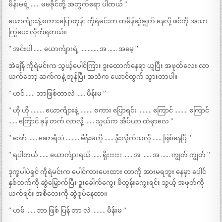
မိန်းမရဲ့ …… မမခိုင်တို့ အတွက်ရော ပါတယ် ”
ယောင်္ကျားနဲ့ စကားပြောတုန်း ကိုရဲမင်းက ထမိန်ဆွဲချွတ် နေလို့ ဖင်ကို အသာ
ကြွပေး လိုက်ရတယ်။
” အင်းပါ …… ယောင်္ကျားရဲ့ ………… အ …… အမေ့ ”
အဲချိန် ကိုရဲမင်းက သွယ့်ပေါင်ကြား ဒူးထောက်နေရာ ယူပြီး အဖုတ်လေး လာ
ယက်တော့ ဆက်ကနဲ့ တုန်ပြီး အသံက ယောင်ထွက် သွားတာပါ။
” ဟင် …… ဘာဖြစ်တာလဲ …… မိန်းမ ”
” ဟို ဟို ……… ယောင်္ကျားနဲ့ ……… စကား ပြောရင်း ……… ကြောင် ……… ကြောင်
…… ကြောင် ခုန် တက် လာလို့ …… သွယ်က အိပ်ယာ ထဲမှာလေ ”
” အော် …… ဆောရီးပဲ ……… မိန်းမကို …… နိုးလိုက်သလို …… ဖြစ်နေပြီ ”
” ရပါတယ် …… ယောင်္ကျားရယ် …… ရှီးးးးးး …… အ …… အ …… ကျွတ် ကျွတ် ”
ဒုက္ခပါပဲရှင် ကိုရဲမင်းက ပေါင်ကားပေးထား တာကို အားမရဘူး နေမှာ ပေါင်
နှစ်ဘက်ကို ဆွဲမြှောက်ပြီး ဒူးခေါက်ကွေး ဖိတွန်းကွေးရင်း သွယ့် အဖုတ်ကို
ယက်ရင်း အစိလေးကို ဆွဲစုပ်နေတာ။
” ဟမ် …… ဘာ ဖြစ် ပြန် တာ လဲ ……… မိန်းမ ”