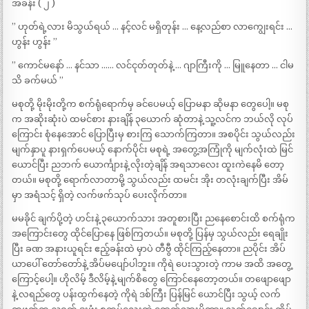
အခန်း ( ၂ )
” ဟုတ်ရဲ့လား မိသွယ်ရယ် … နင့်လင် မရှိတုန်း … နေ့လည်စာ လာကျွေးရင်း …
ဟွန်း ဟွန်း ”
” ကောင်မနော် … နင်သာ …… လင်ငုတ်တုတ်နဲ့ … ဂျာကြီးကို … မြူနေတာ … ငါမ
သိ ခက်မယ် ”
မစုတို့ မိုးမိုးတို့က စက်ရုံရောက်မှ ခင်ပေမယ့် ပြောမနာ ဆိုမနာ တွေပေါ့။ မစု
က အဆိုးဆုံးပဲ ထမင်စား နားချိန် ၃ယောက် ဆုံတာနဲ့ သူ့လင်က ဘယ်လို လုပ်
ကြောင်း စုံနေအောင် ပြောပြီးမှ စားကြ သောက်ကြတာ။ အစပိုင်း သွယ်လည်း
မျက်နှာပူ နားရှက်ပေမယ့် နောက်ပိုင်း မစုရဲ့ အတွေ့အကြုံကို မျက်လုံးထဲ မြင်
ယောင်ပြီး ညဘက် ယောင်္ကျားနဲ့ လိုးတဲ့ချိန် အရသာလေး ထူးကဲနေမိ တော့
တယ်။ မစုတို့ ရောက်လာတာမို့ သွယ်လည်း ထမင်း အိုး တလုံးချက်ပြီး အိမ်
မှာ အရံသင့် ရှိတဲ့ လက်ဖက်သုပ် ပေးလိုက်တာ။
မမခိုင် ချက်ပို့တဲ့ ဟင်းနဲ့ ၃ယောက်သား အတူစားပြီး ညနေစောင်းထိ စက်ရုံက
အကြောင်းတွေ ထိုင်ပြောနေ ဖြစ်ကြတယ်။ မစုတို့ ပြန်မှ သွယ်လည်း ရေချိုး
ပြီး ခဏ အနားယူရင်း ဧည့်ခန်းထဲ မှာပဲ တီဗွီ ထိုင်ကြည့်နေတာ။ ညပိုင်း အိပ်
ယာပေါ် တော်တော်နဲ့ အိပ်မပျော်ပါဘူး။ ကိုရဲ ပေးသွားတဲ့ ကာမ အထိ အတွေ့
ကြောင့်ပေါ့။ ဟိုလိမ့် ဒီလိမ့်နဲ့ မျက်စိတွေ ကြောင်နေတော့တယ်။ တဖျောဖျော
နဲ့ လရည်တွေ ပန်းထွက်နေတဲ့ ကိုရဲ ဒစ်ကြီး ပြန်မြင် ယောင်ပြီး သွယ့် လက်