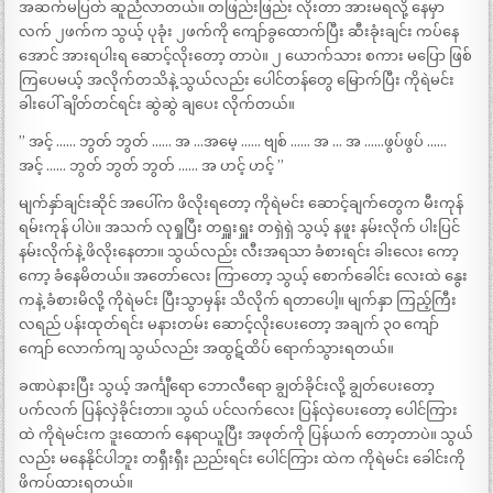
အဆက်မပြတ် ဆူညံလာတယ်။ တဖြည်းဖြည်း လိုးတာ အားမရလို့ နေမှာ
လက် ၂ဖက်က သွယ့် ပုခုံး ၂ဖက်ကို ကျော်ခွထောက်ပြီး ဆီးခုံးချင်း ကပ်နေ
အောင် အားရပါးရ ဆောင့်လိုးတော့ တာပဲ။ ၂ ယောက်သား စကား မပြော ဖြစ်
ကြပေမယ့် အလိုက်တသိနဲ့ သွယ်လည်း ပေါင်တန်တွေ မြောက်ပြီး ကိုရဲမင်း
ခါးပေါ် ချိတ်တင်ရင်း ဆွဲဆွဲ ချပေး လိုက်တယ်။
” အင့် …… ဘွတ် ဘွတ် …… အ …အမေ့ …… ဗျစ် …… အ … အ ……ဖွပ်ဖွပ် ……
အင့် …… ဘွတ် ဘွတ် ဘွတ် …… အ ဟင့် ဟင့် ”
မျက်နှာ်ချင်းဆိုင် အပေါ်က ဖိလိုးရတော့ ကိုရဲမင်း ဆောင့်ချက်တွေက မီးကုန်
ရမ်းကုန် ပါပဲ။ အသက် လုရှုပြီး တရှူးရှူး တရှဲရှဲ သွယ့် နဖူး နမ်းလိုက် ပါးပြင်
နမ်းလိုက်နဲ့ ဖိလိုးနေတာ။ သွယ်လည်း လီးအရသာ ခံစားရင်း ခါးလေး ကော့
ကော့ ခံနေမိတယ်။ အတော်လေး ကြာတော့ သွယ့် စောက်ခေါင်း လေးထဲ နွေး
ကနဲ့ ခံစားမိလို့ ကိုရဲမင်း ပြီးသွာမှန်း သိလိုက် ရတာပေါ့။ မျက်နှာ ကြည့်ကြီး
လရည် ပန်းထုတ်ရင်း မနားတမ်း ဆောင့်လိုးပေးတော့ အချက် ၃၀ ကျော်
ကျော် လောက်ကျ သွယ်လည်း အထွဋ်ထိပ် ရောက်သွားရတယ်။
ခဏပဲနားပြီး သွယ့် အင်္ကျီရော ဘောလီရော ချွတ်ခိုင်းလို့ ချွတ်ပေးတော့
ပက်လက် ပြန်လှဲခိုင်းတာ။ သွယ် ပင်လက်လေး ပြန်လှဲပေးတော့ ပေါင်ကြား
ထဲ ကိုရဲမင်းက ဒူးထောက် နေရာယူပြီး အဖုတ်ကို ပြန်ယက် တော့တာပဲ။ သွယ်
လည်း မနေနိုင်ပါဘူး တရှီးရှီး ညည်းရင်း ပေါင်ကြား ထဲက ကိုရဲမင်း ခေါင်းကို
ဖိကပ်ထားရတယ်။