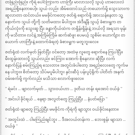
တဖြည်းဖြည်း ကိုရဲ ပေါင်ကြားက ဟာကြီး မာလာသလို သွယ့် ဟာလေးလဲ
အရည်စို့နေတာပေါ့။ သွယ် လည်း အိမ်ထောင်သည် တယောက်မို့ သွေးသားက
ဆူလာတာ ထင်တယ်။ မမခိုင်ကတော့ ဇတ်ရုံ ရောက်ဖို့ အားသန်နေတာ သူ့
နောက်က သွယ် တို့ကို သတိမထား မိပါဘူး။ အဲဒီချိန် သွယ့် ခံစားမှု့က တ
ကိုယ်လုံးကို သွေးဆူ ပြီး ခန္ဓာကိုယ်ထဲက တရှိန်းရှိန်းနဲ့ ဘယ်လို အရသာ မှန်း
ကို မသိတာ။ လင်နဲ့ အကြိမ်ကြိမ် ဆက်ဆံဖူး ပေမယ့် သူစိမ်း ယောင်္ကျား တ
ယောက် ဟာကြီးနဲ့ ထောက်ခံရတဲ့ ခံစားမှု့က မတူဘူးလေ။
ဇတ်ရုံထဲ လက်မှတ် ဖြတ်ပြီး ဝင်တော့ အထဲမှ လူတွေ ရောက်နေ ကြပါပြီ။
မီးထွန်းထားလို့ သွယ်လည်း ဖင်ကြား အောက် စိုနေလား ဆိုပြီး လက်
နောက်ပြန် စမ်းကြည့်ရ သေးတာ။ အတွင်းခံပါတော့ အရည်လေးတွေ ကွက်မ
နေ ပါဘူး။ စိတ်တော့ သိပ်မပူမိပါဘူး နှင်းဆီပုံ ပန်းပွင့်ရိုက် ပါတိတ် အနက်
ဝမ်းစက်မို့ ကွက်လည်း မသိသာ လောက်ဖူးလေ။
” ရဲမင်း … ဖျာလက်မှတ် … သွားဝယ်ဟာ … ဒုတိယ တန်း ရအောင် ဝယ်ခဲ့ ”
” အင်းပါ ခိုင်ရယ် … နေရာ အလွတ်တွေ ကြည့်ပြီး … နံပတ်ပြော ”
ဇတ်ရုံထဲ ဖျာတွေ ကြည့်ပြီး မမခိုင်က ကိုရဲကို ဖျာသွား ဝယ်ခိုင်းနေတာ။
” အတွင်းထဲ … ငါမကြည်ချင်ဘူး … ဒီအလယ်တန်းက … ဘေးစွန်း ဖျာသာ …
ဝယ်ခဲ့ ”