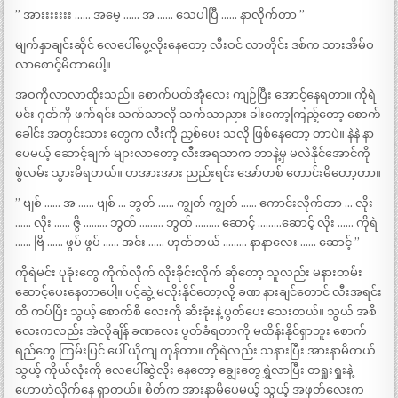
” အားးးးးးး …… အမေ့ …… အ …… သေပါပြီ …… နာလိုက်တာ ”
မျက်နှာချင်းဆိုင် လေပေါ်ပွေ့လိုးနေတော့ လီးဝင် လာတိုင်း ဒစ်က သားအိမ်ဝ
လာစောင့်မိတာပေါ့။
အဝကိုလာလာထိုးသည်။ စောက်ပတ်အုံလေး ကျဉ်ပြီး အောင့်နေရတာ။ ကိုရဲ
မင်း ဂုတ်ကို ဖက်ရင်း သက်သာလို သက်သာညား ခါးကော့ကြည့်တော့ စောက်
ခေါင်း အတွင်းသား တွေက လီးကို ညှစ်ပေး သလို ဖြစ်နေတော့ တာပဲ။ နဲနဲ နာ
ပေမယ့် ဆောင့်ချက် များလာတော့ လီးအရသာက ဘာနဲ့မှ မလဲနိုင်အောင်ကို
စွဲလမ်း သွားမိရတယ်။ တအားအား ညည်းရင်း အော်ဟစ် တောင်းမိတော့တာ။
” ဗျစ် …… အ …… ဗျစ် … ဘွတ် …… ကျွတ် ကျွတ် …… ကောင်းလိုက်တာ … လိုး
…… လိုး …… ဇွိ ……… ဘွတ် ……… ဘွတ် ……… ဆောင့် ………ဆောင့် လိုး …… ကိုရဲ
…… ဗြိ …… ဖွပ် ဖွပ် …… အင်း …… ဟုတ်တယ် ……… နာနာလေး …… ဆောင့် ”
ကိုရဲမင်း ပုခုံးတွေ ကိုက်လိုက် လိုးခိုင်းလိုက် ဆိုတော့ သူလည်း မနားတမ်း
ဆောင့်ပေးနေတာပေါ့။ ပင့်ဆွဲ့ မလိုးနိုင်တော့လို့ ခဏ နားချင်တောင် လီးအရင်း
ထိ ကပ်ပြီး သွယ့် စောက်စိ လေးကို ဆီးခုံးနဲ့ ပွတ်ပေး သေးတယ်။ သွယ် အစိ
လေးကလည်း အဲလိုချိန် ခဏလေး ပွတ်ခံရတာကို မထိန်းနိုင်ရှာဘူး စောက်
ရည်တွေ ကြမ်းပြင် ပေါ် ယိုကျ ကုန်တာ။ ကိုရဲလည်း သနားပြီး အားနာမိတယ်
သွယ့် ကိုယ်လုံးကို လေပေါ်ဆွဲလိုး နေတော့ ချွေးတွေရွှဲလာပြီး တရှုးရှုးနဲ့
ဟောဟဲလိုက်နေ ရှာတယ်။ စိတ်က အားနာမိပေမယ့် သွယ့် အဖုတ်လေးက