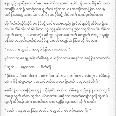
နေ့လည် ၁နာရီခွဲလောက်ပေါ့ မဲပေါက်တဲ့ ထမင်း ပေါင်းအိုးလေး မီဖိုခန်းဘက်
ထားပြီး စက်ရုံ ဝတ်စုံလေး ချွတ်လဲ လိုက်တယ်။ အင်္ကျီလက်ပြတ် လေးနဲ့
ထမိန် အပျော့သားလေး ဝတ်ပြီး မမခိုင်တို့ အိမ်ဘက် ထွက်ခဲ့လိုက်တာ။
တိုက်တိုက်ဆိုင်ဆိုင် မမခိုင်တို့ လင် မယားလည်း ရုံးပိတ်ရက်မို့ အိမ်မှာ ရှိနေ
တယ်။ အိမ်ဝန်း တံခါး စိထားလို့ လူရှိမှန်း သိတာနဲ့ ဖွင့်ဝင်လိုက်တယ်။ အိမ်ထဲ
ရောက် တော့ ၂ ယောက်လုံး မရှိဘူး နောက်ဖေးဘက် လျှောက် လာမှ ရေချိုး
ခန်းထဲ တဘုတ်ဘုတ်နဲ့ မမခိုင်ရဲ့ အဝတ် လျှော်သံ ကြားလိုက်ရတာ။
” ဟော … မသွယ် … အလုပ် ပြန်တာ စောတယ် ”
ဖွင့်ထားတဲ့ ရေချိုးခန်း တံခါးရှေ့ ရပ်လိုက်တာနဲ့ မမခိုင်က စပြောတော့တယ်။
” ဟုတ် …… နေ့တဝက် …… ပိတ်လို့ ”
” ခိုင်ရေ … မီးချောင်းက … ကောင်းတယ်ဟ … စတပ်တာ … လဲရမှာ … အိပ်ခန်း
ထဲက ဗီဒို အံဇွဲထဲမှာ … အသစ်ဝယ်ထားတာ ရှိတယ် … ယူလာခဲ့လိုက် ”
မမခိုင်နဲ့ စကားပြောနေတုန်း ကိုရဲမင်း အသံက အိမ်ရှေ့ ဧည့်ခန်းနဲ့ ကက်လျက်
အခန်းလွတ် ထဲက ထွက်ပေါ် လာတာ။ မမခိုင်က အဝတ်လျှော်နေလို့ သွယ်ပဲ
သူတို့ အိပ်ခန်းထဲက စတတ်တာ တခု ယူပြီး သွားပေး လိုက် တယ်။
” အော် … ခုန အသံ ကြားတယ် … မသွယ် … ရောက်နေတာကိုး ”