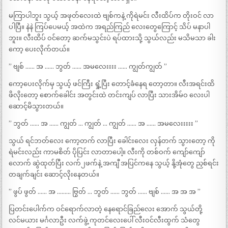
မကြာပါဘူး သွယ့် အဖုတ်လေးထဲ ဗျစ်ကနဲ့ ကိုရဲမင်း လီးထိပ်က တိုးဝင် လာ
ပါပြီ။ နဲနဲ ကြပ်ပေမယ့် အထဲက အရည်ကြည် လေးတွေကြောင့် သိပ် မနာပါ
ဘူး။ လီးထိပ် ဝင်တော့ ဆက်မသွင်းပဲ ရပ်ထားသို့ သွယ်လည်း မသိမသာ ခါး
ကော့ ပေးလိုက်တယ်။
” ဗျစ် …… အ …… ဘွတ် …… အမလေးးးး …… ကျွတ်ကျွတ် ”
ကော့ပေးလိုက်မှ သွယ့် ဖင်ကြီး ရှုံ့ပြီး တောင့်ခံနေရ တော့တာ။ လီးအရင်းထိ
ဖိလိုးတော့ စောက်ခေါင်း အတွင်းထဲ တင်းကျပ် လာပြီး သားအိမ်ဝ လေးပါ
ဆောင့်မိသွားတယ်။
” ဘွတ် …… အ …… ကျွတ် … ကျွတ် … ကျွတ် …… အ …… အမလေးးးးး ”
သွယ် ရင်ဘတ်လေး ကော့တက် လာပြီး ခေါင်းလေး လှန်တက် သွားတော့ ကို
ရဲမင်းလည်း ကာမစိတ် ပိုပြင်း လာတာပေါ့။ လီးကို တစ်ဝက် ကျော်ကျော်
လောက် ဆွဲထုတ်ပြီး လက်၂ဖက်နဲ့ အကျီ အပြင်ကနေ သွယ့် နို့အုံတွေ ညှစ်ရင်း
တချက်ချင်း ဆောင့်လိုးနေတယ်။
” ဖွပ် ဖွတ် …… အ ……… ဗြွတ် … ဘွတ် …… ဘွတ် …… ဗျစ် …… အ အ အ ”
ပြတင်းပေါက်က ဝင်ရောက်လာတဲ့ နေရောင်ခြည်လေး အောက် သွယ်တို့
လင်မယား မင်္ဂလာဦး လက်ဖွဲ့ ကုတင်လေးပေါ် လီးဝင်လီးထွက် သံတွေ