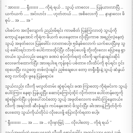
” အားးးး …… ရှီးးးးးး …… ကိုရဲ ရယ် … သွယ့် ဟာလေး …… ပြန်ယားလာပြီ …
ယက်ယက် …… အင်းဟင်း …… ဟုတ်တယ် …… အစိလေးကို …… နာနာလေး ဖိ
စုပ် … အ …… အ ”
ပါးစပ်က အလိုလျောက် ညည်းမိရင်း ကာမစိတ် ပြန်ကြွလာတဲ့ သွယ့်ကို
ကော့ပျံ နေအောင် ကိုရဲက ဖိယက် ပေးနေတာ။ လိုးပြီးကာစ အရည်လဲ့နေတဲ့
သွယ့် အဖုတ်လေး ပြန်ဖေါင်း လာတာပေါ့။ ၅မိနစ်လောက် ယက်ပေးပြီးမှ သွ
ယ့် ခေါင်းရင်းဘက် ပေါင်ကားထိုင်ပြီး လီးစုပ်ပေးဖို့ တိုးတိုးလေး ပြောနေ ရှာ
တယ်။ သွယ်လည်း မနေ့က ခဏပဲ စုပ်လိုက်ရတဲ့ လီးကို မျက်နှာချင်းဆိုင်
လေးဖက်ထောက်ပြီး အားရပါးရ ကုန်းစုပ် ပစ်တာ။ လီးထိပ်ကို စုပ်ရင်း ဂွင်း
ထုပေးပြီး လဥတွေ တစ်လုံးချင်း ညှစ်ချေပေး တော့ တရှီးရှီးနဲ့ သွယ့် ဆံနွယ်
တွေ လက်ထိုး ဖွနေ ပြန်ရောပဲ။
သွယ်လည်း လီးကို မလွတ်တမ်း ဆွဲစုပ်ရင်း ခဏ ကြာတော့ ကိုရဲမင်းက သွယ့်
ပေါင်ကြား နေရာ ပြန်ယူပြီး ဆောင့်ကြောင့်ထိုင် လိုက်တာ။ ပေါင်တန်တွေကို
ဆွဲမြှောက်ပြီး ပုခုံးပေါ် တင်တော့ သွယ့် အဖုတ်လေးက ဖေါင်းကြွနေတယ်။
လီးကို အရင်းထိ ဆီးခုံချင်း ကပ်နေအောင် ဖိသွင်းပြီး ခါးအားနဲ့ ကြိတ်ဝိုက်
ပေးတော့ သွယ်ကိုယ်တိုင်ပဲ လိုးပေးဖို့ ပြောလိုက်ရတာ ပေါ့။
” ရှီးးးးးးး …… အ …… အ … လိုးမှာဖြင့် …… လိုးပါတော့ … ကိုရဲ ရယ် ”
သွယ့်အဖုတ်ထဲ မွှေပေးနေတဲ့ လီးကို စောင်ခေါင်း အတွင်းသား တွေနဲ့ ညှစ်