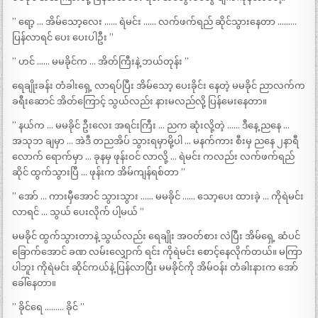
” ရော့ … အိမ်သော့လေး …… ရဲမင်း …… လက်ဖက်ရည် ဆိုင်သွားနေတာ ………
ပြန်လာရင် ပေး ပေးပါဦး ”
” ဟင် …… မမခိုင်က … အိတ်ကြီးနဲ့ ဘယ်တုန်း ”
ရေချိုးခန်း တံခါးရှေ့ လာရပ်ပြီး အိမ်သော့ ပေးခိုင်း နေတဲ့ မမခိုင် ညာလက်က
ခရီးဆောင် အိတ်ကြောင့် သွယ်လည်း နားမလည်လို့ ပြန်မေးနေတာ။
” နယ်က … မမခိုင် ဦးလေး အရင်းကြီး … ညက ဆုံးလို့တဲ့ …… ဒီနေ့ ညနေ …
အသုဘ ချမှာ … အဲဒီ တညအိပ် သွားရမှာမို့ပါ … မနက်ကား စီးမှ ညနေ ၂နာရီ
လောက် ရောက်မှာ … ခုနမှ ဖုန်းဝင် လာလို့ … ရဲမင်း ကလည်း လက်ဖက်ရည်
ဆိုင် ထွက်သွားပြီ … ဖုန်းက အိမ်ကျန်ရစ်တာ ”
” အော် … ကားမှီအောင် သွားသွား …… မမခိုင် …… သော့ပေး ထားခဲ့ … ကိုရဲမင်း
လာရင် … သွယ် ပေးလိုက် ပါ့မယ် ”
မမခိုင် ထွက်သွားတာနဲ့ သွယ်လည်း ရေချိုး အဝတ်စား လဲပြီး အိမ်ရှေ့ ဆံပင်
ခြောက်အောင် ခဏ လမ်းလျှောက် ရင်း ကိုရဲမင်း စောင့်နေလိုက်တယ်။ မကြာ
ပါဘူး ကိုရဲမင်း ဆိုင်ကယ်နဲ့ ပြန်လာပြီး မမခိုင်ကို အိမ်ဝန်း တံခါးနားက အော်
ခေါ်နေတာ။
” ခိုင်ရေ ……… ခိုင် ”