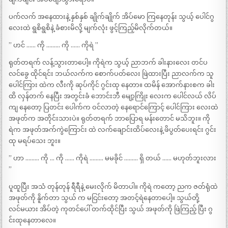
ပက်လက် အနေထားနဲ့ နှစ်နှစ် ချိုက်ချိုက် အိပ်မော ကြနေတုန်း သွယ့် ပေါင်ဂွ
လေးထဲ ရွစိရွစိနဲ့ ခံစားမိလို့ မျက်လုံး ဖွင့်ကြည့်မိလိုက်တယ်။
” ဟင် …… ကို ……… ကို …… ကိုရဲ ”
ရုတ်တရက် လန့်သွားတာပေါ့။ ကိုရဲက သွယ့် ညာဘက် ခါးနားလေး တင်ပ
လင်ခွေ ထိုင်ရင်း ဘယ်လက်က စောက်ပတ်လေး ဖြဲထားပြီး ညာလက်က သူ
ပေါင်ကြား ထဲက လီးကို ဆုပ်ကိုင် ဂွင်းထု နေတာ။ ထမိန် အောက်နားစက ခါး
ထိ လှန်တက် နေပြီး အတွင်းခံ ဘောင်းဘီ မျော့ကြိုး လေးက ပေါင်လယ် လိပ်
ကျ နေတော့ ပြတင်း ပေါက်က ဝင်လာတဲ့ နေရောင်ကြောင့် ပေါင်ကြား လေးထဲ
အဖုတ်က အတိုင်းသားပဲ။ ရုတ်တရက် ဘာပြောရ မန်းတောင် မသိဘူး။ ကို
ရဲက အဖုတ်အက်ကွဲကြောင်း ထဲ လက်ချောင်းထိပ်လေးနဲ့ ဖိပွတ်ပေးရင်း ဂွင်း
ထု မရပ်သေး ဘူး။
” ဟာ ……… ကို … ကို …… ကိုရဲ ……… မမခိုင် ……… ရှိ တယ် …… မဟုတ်ဘူးလား
”
ပူထူပြီး အသံ တုန်တုန် ရီရီနဲ့ မေးလိုက် မိတာပါ။ ကိုရဲ ကတော့ ညက ဇတ်ရုံထဲ
အဖုတ်ကို နိူက်တာ သွယ် က မငြင်းတော့ အတင့်ရဲနေတာပေါ့။ သွယ်တို့
လင်မယား အိပ်တဲ့ ကုတင်ပေါ် တက်ထိုင်ပြီး သွယ် အဖုတ်ကို ဖြဲကြည့် ပြီး ဂွ
င်းထုနေတာလေ။