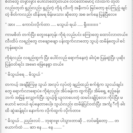
စိတ်တွေ တဖွားဖွား ပေါ်လာတော့တယ်။ လင်တော်မောင့် လီးထက် တုတ်
လည်းတုတ် ရှည်လည်း ရှည်တဲ့ ကိုရဲ လီးကို အနီးကပ် မြင်တော့ စုပ်ကြည့် ချင်
တဲ့ စိတ်ကလည်း ထိန်းမရ မိန်းမသား ဆိုတော့ အစ ခက်နေ ပြန်ပြီလေ။
” အား …… ကောင်းလိုက်တာ …… မသွယ် ရယ် …… ရှီးးးးးးးး ”
ကာမစိတ် တက်ပြီး တွေးနေတုန်း ကိုရဲ လည်ပင်း ကြောတွေ ထောင်လာတယ်။
လီးထိပ် လရည်တွေ တဖျောဖျော ပန်းထွက်လာတော့ သွယ့် ထမိန်တွေပါ စင်
ကုန်ရောပဲ။
ကိုရဲလည်း လရည်ထွက် ပြီး ပေါင်လည် ရောက်နေတဲ့ ခါးပုံစ ပြန်ဆွဲပြီး ပုဆိုး
ပြန်ဝတ်ရင်း အမော ဖြေနေရှာ တယ်။
” မိသွယ်ရေ … မိသွယ် ”
တကယ့် အချိန်ကြမှ သွယ် အလုပ် လုပ်တဲ့ ချည်ထည် စက်ရုံက သူငယ်ချင်း
တွေ ရောက်လာရောပဲ။ ကိုရဲလည်း အိပ်ခန်းက ထွက်ပြီး အိမ်ရှေ့ ဧည့်ခန်း
ဘက် အမြန် လျှောက်ပြီး သွယ့်ဖို့ ယူလာပေးတဲ့ ထမင်းချိုင့်လေး ကိုင်ပြီး မ
ယောင် မလယ် ရပ်နေတာပေါ့။ သွယ်လည်း ထမိန်ပြင်ဝတ်ပြီး အင်္ကျ ီကို ခါး
ထိ ဆွဲဆန့်ရင်း နောက်က လိုက်ထွက် လိုက်တာ။
” မိသွယ် … ညည်းလင် … ဘုရားဖူး ပါသွားတာဆို … လင်မရှိတော့ …… တ
ယောက်ထဲ …… ဆာ နေ …… နေ ……… ”