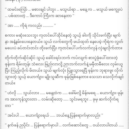
” ထမင်းကြော် … မစားချင် ပါဘူး … မသွယ်ရာ … မနေ့ က … မသွယ် မကျွေးပဲ
… ပစ်ထားတဲ့ … ဒီကောင် ကြီးက ဆာနေတာ ”
” အာ …… ကိုရဲ ကလည်း ………… ”
စကား မဆုံးသေးဘူး ကုတင်ပေါ် ထိုင်နေတဲ့ သွယ့် ခါးကို သိုင်းဖက်ပြီး မျက်
နာ အနံ့နမ်းပေးနေတယ်။ သွယ် လက်တွေကို ဖယ်ထုတ် နေပေမဲ့ ကိုရဲက လွှတ်
မပေးပဲ ခပ်တင်းတင်း တိုးဖက်ပြီး ကုတင်ပေါ် ပက်လက်လှန် လှဲချလိုက်တာ။
တိုက်တိုက်ဆိုင်ဆိုင် သွယ့် ခေါင်းရင်းဘက် ကပ်လျက် စားပွဲခုံပေါ် ထားတဲ့
ဖုန်းက ရိမ်းတုန်း သံလေး မြည်လာလို့ ညာဘက်လက်နဲ့ မမှီတမီလေး လှမ်းယူ
ပြီး ကြည့်လိုက် မိတယ်။ သွယ် မျက်လုံး ပြူးသွားရပြီ ဖုန်းက ဘုရားဖူး လိုက်
သွားတဲ့ သွယ့် ယောင်္ကျား မျိုးသူဆီက ဖုန်းဖြစ်နေတာ။ သေသာ သေလိုက်ချင်
တယ်။
” ဟဲလို …… သွယ်လား …… မနေ့ထဲက …… ခေါ်မလို့ မိန်းမရေ … ယောင်္ကျား ဖုန်း
က အားကုန်သွားတာ … လမ်းဆိုတော့ …… သွင်းမရဘူး … ခုမှ ဆက်လိုက်ရ
တာ ”
” အင်းပါ …… ယောင်္ကျားရယ် …… ဘယ်နေ့ ပြန်ရောက်မှာလည်း ”
” နက်ဖန် ညပိုင်း … ပြန်ရောက်မှာပါ … လက်ဆောင်တွေ … ဝယ်လာပါတယ် ……