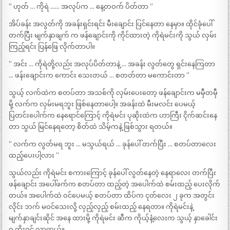
” ဟုတ် … ကိုရဲ …… အလုပ်က … နေ့တဝက် ပိတ်တာ ”
အိပ်ခန်း အလွတ်ကို အခန်းရှင်းရင်း မီးချောင်း ပြင်နေတာ နေမှာ။ ထိုင်ခုံပေါ်
တက်ပြီး မျက်နှာချက် က ဖန်ချောင်းကို ကိုင်ထားတဲ့ ကိုရဲမင်းကို သွယ် လှမ်း
ကြည့်ရင်း ပြန်ဖြေ လိုက်တာပါ။
” အင်း … ကိုရဲတို့လည်း အလုပ်ပိတ်တာနဲ့ … အခန်း လွတ်တွေ ရှင်းနေကြတာ
… ဖန်းချောင်းက ကောင်း သေးတယ် … စတတ်တာ မကောင်းတာ ”
သွယ့် လက်ထဲက စတပ်တာ အသစ်ကို လှမ်းပေးတော့ ဖန်ချောင်းက မမှီတမှီ
မို့ လက်က လှမ်းမရဘူး ဖြစ်နေတာပေါ့။ အခန်းထဲ မီးမလင်း ပေမယ့်
ပြတင်းပေါက်က နေရောင်ကြောင့် ကိုရဲမင်း ပုဆိုးထဲက ဟာကြီး ငိုက်ဆင်းနေ
တာ သွယ် မြင်နေရတော့ စိတ်ထဲ သိမ့်ကနဲ့ ဖြစ်သွား ရတယ်။
” လက်က လွတ်မရ ဘူး … မသွယ်ရယ် … ခုန်ပေါ် တက်ပြီး … စတပ်တာလေး
ထည့်ပေးပါ့လား ”
သွယ်လည်း ကိုရဲမင်း စကားကြောင့် ခုန်ပေါ် လွတ်နေတဲ့ နေရာလေး တက်ပြီး
ဖန်ချောင်း အပေါ်ဖက်က စတပ်တာ ထည့်တဲ့ အပေါက်ထဲ စမ်းထည့် ပေးလိုက်
တယ်။ အပေါက်ထဲ ဝင်ပေမယ့် စတပ်တာ ထိပ်က ငုတ်လေး ၂ ခုက အတွင်း
လိုင်း ဘက် မဝင်သေးလို့ လှည့်လှည့် စမ်းထည့် နေရတာ။ ကိုရဲမင်းနဲ့
မျက်နှာချင်းဆိုင် အနေ ထားမို့ ကိုရဲမင်း ဆီက ကိုယ့်နံ့လေးက သွယ့် နှာခေါင်း
ဝ တိုးဝင် လာတယ်။