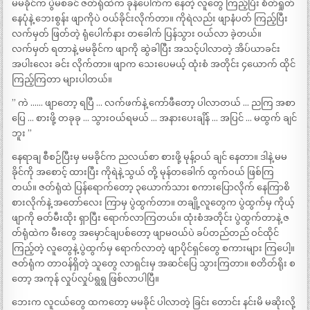
မမခိုင်က ပွဲမစခင် ဇတ်ရုံထဲက ခုန်ပေါက်က နေတဲ့ လူတွေ ကြည့်ပြီး စိတ်ရှုတ်
နေပုံနဲ့ ဘေးစွန်း ဖျာကိုပဲ ဝယ်ခိုင်းလိုက်တာ။ ကိုရဲလည်း ဖျာနံပတ် ကြည့်ပြီး
လက်မှတ် ဖြတ်တဲ့ ရုံပေါက်နား တခေါက် ပြန်သွား ဝယ်လာ ခဲ့တယ်။
လက်မှတ် ရတာနဲ့ မမခိုင်က ဖျာကို ဆွဲခါပြီး အသင့်ပါလာတဲ့ အိပ်ယာခင်း
အပါးလေး ခင်း လိုက်တာ။ ဖျာက သေးပေမယ့် ထုံးစံ အတိုင်း ၄ယောက် ထိုင်
ကြည့်ကြတာ များပါတယ်။
” ကဲ …… ဖျာတော့ ရပြီ … လက်ဖက်နဲ့ ကော်ဖီတော့ ပါလာတယ် … ညကြ အစာ
ပြေ … စားဖို့ တခုခု … သွားဝယ်ရမယ် … အနားပေးချိန် … အပြင် … မထွက် ချင်
ဘူး ”
နေရာချ စီစဉ်ပြီးမှ မမခိုင်က ညလယ်စာ စားဖို့ မုန့်ဝယ် ချင် နေတာ။ ဒါနဲ့ မမ
ခိုင်ကို အစောင့် ထားပြီး ကိုရဲနဲ့ သွယ် တို့ မုန်တခေါက် ထွက်ဝယ် ဖြစ်ကြ
တယ်။ ဇတ်ရုံထဲ ပြန်ရောက်တော့ ၃ယောက်သား စကားပြောလိုက် နေကြာစိ
စားလိုက်နဲ့ အတော်လေး ကြာမှ ပွဲထွက်တာ။ တချို့လူတွေက ပွဲထွက်မှ ကိုယ့်
ဖျာကို ဓတ်မီးထိုး ရှာပြီး ရောက်လာကြတယ်။ ထုံးစံအတိုင်း ပွဲထွက်တာနဲ့ ဇ
တ်ရုံထဲက မီးတွေ အမှောင်ချပစ်တော့ ဖျာမဝယ်ပဲ ခပ်တည်တည် ဝင်ထိုင်
ကြည့်တဲ့ လူတွေနဲ့ ပွဲထွက်မှ ရောက်လာတဲ့ ဖျာပိုင်ရှင်တွေ စကားများ ကြပေါ့။
ဇတ်ရုံက တာဝန်ရှိတဲ့ သူတွေ လာရှင်းမှ အဆင်ပြေ သွားကြတာ။ စတိတ်ရိုး စ
တော့ အကုန် လှုပ်လှုပ်ရွရွ ဖြစ်လာပါပြီ။
ဘေးက လူငယ်တွေ ထကတော့ မမခိုင် ပါလာတဲ့ ခြင်း တောင်း နင်းမိ မဆိုးလို့