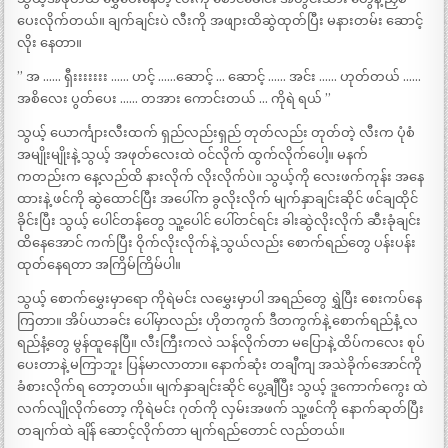
ပေးလိုက်တယ်။ ချက်ချင်းပဲ လီးကို အဖျားထိဆွဲထုတ်ပြီး မနားတမ်း ဆောင့်
လိုး နေတာ။
” အ …… ရှီးးးးးးး …… ဟင့် ……ဆောင့် … ဆောင့် …… အင်း …… ဟုတ်တယ် ……
အစိလေး ပွတ်ပေး …… တအား ကောင်းတယ် … ကိုရဲ ရယ် ”
သွယ့် ယောင်္ကျားလီးထက် ရှည်လည်းရှည် တုတ်လည်း တုတ်တဲ့ လီးက ပုံစံ
အမျိုးမျိုးနဲ့ သွယ့် အဖုတ်လေးထဲ ဝင်လိုက် ထွက်လိုက်ပေါ့။ မနက်
ကတည်းက နေ့လည်ထိ နားလိုက် လိုးလိုက်ပဲ။ သွယ့်ကို လေးဖက်ကုန်း အနေ
ထားနဲ့ ဖင်ကို ဆွဲထောင်ပြီး အပေါ်က ခွလိုးလိုက် မျက်နှာချင်းဆိုင် ဖင်ချထိုင်
ခိုင်းပြီး သွယ့် ပေါင်တန်တွေ သူ့ပေါင် ပေါ်တင်ရင်း ခါးဆွဲလိုးလိုက် ဆီးခုံချင်း
ထိနေအောင် ကက်ပြီး ဝိုက်လိုးလိုက်နဲ့ သွယ်လည်း စောက်ရည်တွေ ပန်းပန်း
ထုတ်နေရတာ အကြိမ်ကြိမ်ပါ။
သွယ့် စောက်မွှေးမှာရော ကိုရဲမင်း လမွှေးမှာပါ အရည်တွေ ရွှဲပြီး စေးကပ်နေ
ကြတာ။ အိပ်ယာခင်း ပေါ်မှာလည်း ဟိုတကွက် ဒီတကွက်နဲ့ စောက်ရည်နံ့ လ
ရည်နံ့တွေ မွန်ထူနေပြီ။ လီးကြီးကလဲ သန်လိုက်တာ မပြောနဲ့ ထိပ်ကလေး စုပ်
ပေးတာနဲ့ မကြာဘူး ပြန်မာလာတာ။ နောက်ဆုံး တချီကျ အသဲခိုက်အောင်ကို
ခံစားလိုက်ရ တော့တယ်။ မျက်နှာချင်းဆိုင် ပွေ့ချီပြီး သွယ့် ဒူကောက်ကွေး ထဲ
လက်လျိုလိုက်တော့ ကိုရဲမင်း ဂုတ်ကို လှမ်းအဖက် သူ့ဖင်ကို နောက်ဆုတ်ပြီး
တချက်ထဲ ချိန် ဆောင့်လိုက်တာ မျက်ရည်တောင် လည်တယ်။