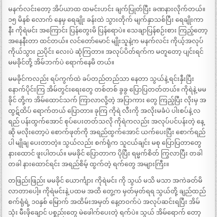
မနက်လင်းတော့ အိပ်ယာထ ထမင်းဟင်း ချက်ပြုတ်ပြီး ခဏနားလိုက်တယ်။
၁၅ မိနစ် လောက် နေမှ ရေချိုး ခန်းထဲ သွားတိုက် မျက်နှာသစ်ပြီး ရေချိုးကာ
နီး ကိုရဲမင်း အကြောင်း ပြန်တွေးမိ ပြန်ရောပဲ။ သေချာပြန်စဉ်းစား ကြည့်တော့
အနေနီးတာ ထင်တယ်။ လင်တော်မောင် မျိုးသူနဲ့က မနက်လင်း ကိုယ့်အလုပ်
ကိုယ်သွား ညပိုင်း လေးပဲ ဆုံကြတာ။ အလုပ်ပိတ်ရက်က မတူတော့ ပျင်းရင်
မမခိုင်တို့ အိမ်ဘက်ပဲ ရောက်နေမိ တယ်။
မမခိုင်ကလည်း ရပ်ကွက်ထဲ ခပ်တည်တည်သာ နေတာ သွယ်နဲ့ ရင်းနှီးပြီး
နောက်ပိုင်းကြ အိမ်တွင်းရေးတွေ တစ်တစ် ခွခွ ပြောပြတတ်တယ်။ ကိုရဲနဲ့ မမ
ခိုင် တို့က အိမ်ထောင်သက် ကြာလာလို့တဲ့ အပြာကား တွေ ကြည့်ပြီး လိုးမှ အ
ထွဋ်ထိပ် ရောက်တယ် ပြောတာ။ ခုကြ ကိုရဲ လီးကို အလိုးမခံပဲ ပါးစပ်နဲ့ လ
ရည် ပန်းထွက်အောင် စုပ်ပေးတတ်သလို ကိုရဲကလည်း အလုပ်ပင်ပန်းတဲ့ နေ့
ဆို မလိုးတော့ပဲ စောက်ဖုတ်ကို အရည်ထွက်အောင် ယက်ပေးပြီး စောက်ရည်
ပါ မျိုချ ပေးတာတဲ့။ သွယ်လည်း စက်ရုံက သူငယ်ချင်း မစု ပြောပြတာတွေ
နားထောင် ဖူးပါတယ်။ မမခိုင် ပြောတာက ပိုပြီး ရမ္မက်စိတ် ကြွလာပြီး တခါ
တခါ နားထောင်ရင်း အရည်စိမ့် ထွက်တဲ့ ရက်တွေ အများကြီး။
တဖြည်းဖြည်း မမခိုင် ယောင်္ကျား ကိုရဲမင်း ကို သွယ် မသိ မသာ အကဲခတ်မိ
လာတာပေါ့။ ကိုရဲမင်းနဲ့ ပထမ အထိ တွေ့က မှတ်မှတ်ရရ သွယ်တို့ ချည်ထည်
စက်ရုံရဲ့ ၁၀နှစ် မြောက် အထိမ်းအမှတ် နေ့တဝက်ပဲ အလုပ်ဆင်းရပြီး အိမ်
သုံး မီးဖိုချောင် ပစ္စည်းတွေ မဲဖေါက်ပေးတဲ့ ရက်ပဲ။ သွယ် အိမ်ရောက် တော့