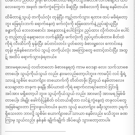
တဖက်က ညဝတ် ဒူးဖုံး စကပ်လေးထဲ ရောက်သွားမိတာ။ လက်ချောင်း ထိပ်
လေးတွေက အဖုတ် အက်ကွဲကြောင်း ဖိဆွဲပြီး အစိလေးကို ဖိချေ နေမိတယ်။
ထိမိတာနဲ့ သွယ့် တကိုယ်လုံး တုန်ပြီး ကျဉ်တက်သွား ရတာ။ ထပ် မဖိရဲတော့
ဘူး ခြေရင်းဘက် ရောက်နေတဲ့ ဖက်လုံးကို ခြေထောက်နဲ့ ညှပ်ဆွဲယူပြီး
ခန္ဓာကိုယ် ဘေးတစောင်း အနေထားနဲ့ ပေါင်ကြား ညှပ်ထား လိုက်တယ်။ ပေါင်
ဂွ တည့်တည့် နေရာလေး လက်နဲ့ဖိပြီး ဖက်လုံးကို ညှပ်ပွတ်ပစ်တာ။ စိတ်ထဲ
ကိုရဲ လီးထိပ်ကို မှန်းပြီး ခပ်တင်းတင်း ပွတ်တော့ ခံစားမှု့လေး ကောင်းနေ
တုန်း ၅မိနစ်လောက်ပဲ သွယ့် တကိုယ်လုံး အကြောတွေ တောင့်တင်းပြီး အထွ
ဋ် အထိပ် ရောက်သွားခဲ့ရတယ်။
အားမရပေမယ့် လတ်တလော ခံစားနေရတဲ့ ကာမ ဝေဒနာ လေး သက်သာစေ
တာပေါ့။ သွယ့်ကိုယ်သွယ် လည်း နားမလည်တော့ပါဘူး။ ကာမပိုင် လင် ရှိရဲ့
သားနဲ့ သူစိမ်း ယောင်္ကျား တယောက်ကို တိတ်တခိုး ငြိတွယ် နေမိတာလေ။
သေချာတာ တခုက ခုချိန် အိပ်ယာထဲ ကိုရဲ ရောက်လာရင်တောင် ငြင်းဖို့
အင်အား မရှိတော့ပါ ဘူး။ သွယ့်ကိုယ်သွယ် လည်း အားမလို အားမရ ဖြစ်မိ
တာပေါ့။ ဒါမျိုး ဖေါက်ပြန်စိတ် ဝင်တယ်ဆိုတာ လင်နဲ့ ကွဲနေတဲ့ တခုလပ်တွေ
အဖြစ်များတာ ကြားဖူးပါတယ်။ ခုဟာ သွယ့် ယောင်္ကျား ခရီးသွားတာ ၃ရက်
ရှိသေးတာ ဘာလို့ သူစိမ်း ယောင်္ကျားပေါ် သာယာ နေမိလည်း မသိဘူး။ ခဏ
ကြာမှ သွယ်လည်း နှစ်နှစ် ချိုက်ချိုက် အိပ်ပျော် သွားတော့တာပါ။
………………………………………………………….