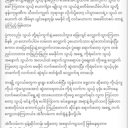
၃၅နှစ် ကျော်နေပြီ။ သွယ့် နာမည်က အေးအေးသွယ်ပါ။ အားလုံးက သွယ် ပဲ
ခေါ်ကြတာ။ သွယ့် ယောင်္ကျား မျိုးသူ က သွယ်နဲ့ မတိမ်းမယိမ်းပါပဲ။ သူတို့
ဖုန်းကုမ္ပဏီက သီတင်းကျွတ် ဘုရားဖူး လိုက်ပို့တော့ ပါသွားလေရဲ့။ သွယ် တ
ယောက် ထဲ အိမ်မှာ ပျင်းနေတုန်း မမခိုင် တို့ လင်မယားက အဖေါ်လာစပ် တာနဲ့
ပွဲကြည့် ဖြစ်တာ။
ပွဲကလည်း သွယ် တို့ရပ်ကွက်နဲ့ မဝေးပါဘူး။ ခြေလျင် လျှောက်သွားကြတာ
မိနစ် ၂၀ လောက်ပါပဲ။ လမ်းတ လျှောက် ၃ယောက်သား ရင်ဘောင်တန်းပြီး
စကား တပြောပြောနဲ့ လျှောက်လာပေမယ့်။ ပွဲဈေး ရောက်တော့ လူက တစ်
ညှပ်လာတာ။ တဖြည်းဖြည်း မမခိုင်က သွယ့် အရှေ့ ကိုရဲမင်းက သွယ့်
အနောက် သွယ်က အလယ်ထဲ ရောက်သွားရောပဲ။ ပွဲဈေးထဲ တိုးခွေ့ လျှောက်
ကြတော့ သွယ်က မမခိုင် လက်မောင်းကို ဆွဲထားပြီး ကိုရဲမင်းက သွယ့်ပုခုံး
တဖက်ကို လက်တင် ဆွဲရင်း ဇတ်ရုံထိ လျှောက်ရ တာပေါ့။
တချို့ လူငယ်တွေက မူးရူး အော်ဟစ်ပြီး တွန်းလား ခွေ့လား ဆိုတော့ ကိုယ့်လူ
ကိုယ် ကွဲမသွားအောင် ဆွဲထားရတယ်။ ကိုရဲ လက်က သွယ့် ပုခုံး ပေါ်ကနေ
လက်မောင်းပေါ် ရွေ့ဆွဲ ထားပေးတာ။ တိုးဝှေ့ လျှောက်ရင်း လူက ကြပ်လာ
တော့ သွယ့် ဖင်နဲ့ ကိုရဲ ပေါင်ကြားက ခပ်နွေးနွေး အရာနဲ့ ဖိပွတ်သလို ဖြစ်တာ
ခဏတိုင်းပဲ။ ကောက်ညှင်း ကြည်တောက် ဆိုင်နား ရောက်တော့ အရှေ့ဘက်
ကွေ့လာခဲ့ကြတယ်။ အဲဒီလမ်းက ဇတ်ရုံနဲ့ နီးလို့ပါ။
အဲဒီလမ်းက မုန့်ဆိုင်တန်း မရှိတော့ အမှောင်ကျသလို ဖြစ်နေရတာ။