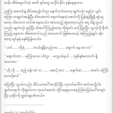
ပေါ့။ အိမ်ရောက်တဲ့ အထိ ရင်တွေ တဒိုင်းဒိုင်း ခုန်နေရတာ။
ညကြ အတော်နဲ့ အိပ်မပျော်ပါဘူး မနက်လင်းတော့ မျက်လုံး မဖွင့်ပဲ ပျင်း
ကြော တချက်ဆန့်ပြီး ခါးအောက် ရောက်နေတဲ့ စောင်ကို ပြန်ဆွဲခြုံဖို့ ဆွဲယူ
တော့ ပါမလာပဲ တင်းခံ နေတယ်။ အားထည့် ဆွဲတော့လည်း မရ ဒါနဲ့ သွယ်
လည်း မျက်လုံး ဖွင့်ပြီး ခါးပေါ် ကြည့်တော့ ကိုရဲမင်း ပေါ့ ပြုံးပြီး သွယ့်ကို စိုက်
ကြည့် နေတာ။ အိမ်ထောင်သည် တယောက် ဖြစ်ပေမယ့် အကြည့်ချင်း ဆုံး
တော့ ရင်ခုန် နေမိပြန်တယ်။
” ဟင် …… ကိုရဲ ……… ဘယ်ချိန်တည်းက ……… ရောက် နေ တာ လဲ ”
” ရောက်တာ … မကြာသေး ပါဘူး … မသွယ်ရယ် … ၁၅မိနစ်လောက် ရှိ
သေးတာ ”
” ဟို ဟို …… ဧည့် ခန်း ထဲ က ……… စောင့် လေ …… မနက်စာ ……… ထမင်း ကြော်
ပေးပါ့မယ် ”
ပြောပြီး သွယ်လည်း အိပ်ယာပေါ် ထထိုင်ပြီး ကုတင်ပေါ်က ဆင်းမလို့ပါ။
ရုတ်တရက် ကိုရဲမင်းက ကုတင်စောင်း ထိုင်နေရာကနေ ကြမ်းပြင်ပေါ် ထရပ်
ပြီး ပုဆိုးကို ချွတ်ချပစ်တယ်။
…………………………………………….
အခန်း ( ၃ ) ဇာတ်သိမ်း