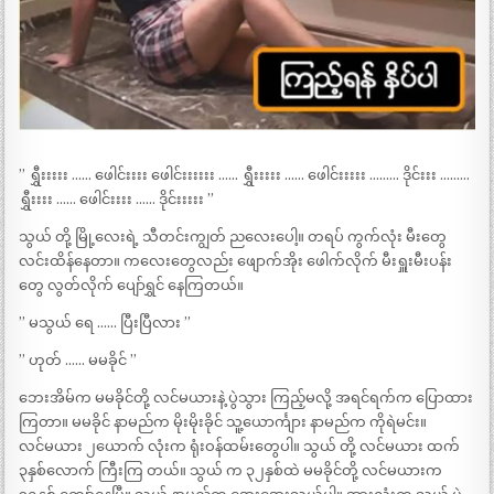
” ရွှီးးးးး …… ဖေါင်းးးး ဖေါင်းးးးးး …… ရွှီးးးးး …… ဖေါင်းးးးး ……… ဒိုင်းးး ………
ရွှီးးးး …… ဖေါင်းးးး …… ဒိုင်းးးးး ”
သွယ် တို့ မြို့လေးရဲ့ သီတင်းကျွတ် ညလေးပေါ့။ တရပ် ကွက်လုံး မီးတွေ
လင်းထိန်နေတာ။ ကလေးတွေလည်း ဖျောက်အိုး ဖေါက်လိုက် မီးရှူးမီးပန်း
တွေ လွတ်လိုက် ပျော်ရွှင် နေကြတယ်။
” မသွယ် ရေ …… ပြီးပြီလား ”
” ဟုတ် …… မမခိုင် ”
ဘေးအိမ်က မမခိုင်တို့ လင်မယားနဲ့ ပွဲသွား ကြည့်မလို့ အရင်ရက်က ပြောထား
ကြတာ။ မမခိုင် နာမည်က မိုးမိုးခိုင် သူ့ယောင်္ကျား နာမည်က ကိုရဲမင်း။
လင်မယား ၂ယောက် လုံးက ရုံးဝန်ထမ်းတွေပါ။ သွယ် တို့ လင်မယား ထက်
၃နှစ်လောက် ကြီးကြ တယ်။ သွယ် က ၃၂နှစ်ထဲ မမခိုင်တို့ လင်မယားက