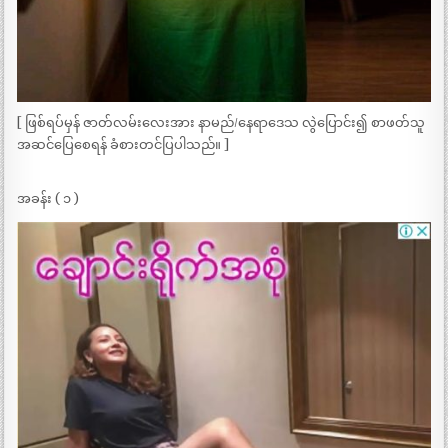
[ ဖြစ်ရပ်မှန် ဇာတ်လမ်းလေးအား နာမည်/နေရာဒေသ လွဲပြောင်း၍ စာဖတ်သူ
အဆင်ပြေစေရန် ခံစားတင်ပြပါသည်။ ]
အခန်း ( ၁ )