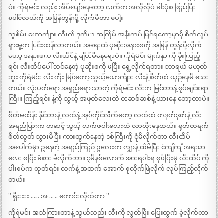
ပဲ။ ကိုရဲမင်း လည်း အိပ်ပျော်နေတော့ လက်က အလိုလိုပဲ ခါးပုံစ ဖြည်ပြီး
ပေါင်လယ်ကို အမြန်တွန်းပို့ လိုက်မိတာ ပေါ့။
သူစိမ်း ယောင်္ကျား လီးကို ဒုတိယ အကြိမ် အနီးကပ် မြင်ရတော့မှာမို စိတ်လှုပ်
ရှားမှု့က ပြင်းထန်လာတယ်။ အရေးထဲ ပုဆိုးအနားစကို အမြန် တွန်းပို့လိုက်
တော့ အနားစက လီးထိပ်နဲ့ ချိတ်မိနေရောပဲ။ ကိုရဲမင်း မျက်နှာ ကို ခိုးကြည့်
ရင်း လီးထိပ်ပေါ် တင်နေတဲ့ ပုဆိုးစကို မပြီး ရွေ့လိုက်ရတာ။ ဘာရယ် မဟုတ်
ဘူး ကိုရဲမင်း လီးကြီး မြင်တော့ သွယ့်ယောင်္ကျား လီးနဲ့ စိတ်ထဲ ယှဉ်နေမိ သေး
တယ်။ လုံးပတ်ရော အရှည်ရော သာတဲ့ ကိုရဲမင်း လီးက မြင်တာနဲ့ စုပ်ချင်စရာ
ကြီး။ ကြည့်ရင်း နဲ့ကို သွယ့် အဖုတ်လေးထဲ တဆစ်ဆစ်နဲ့ ယားနေ တော့တာပဲ။
စိတ်မထိန်း နိုင်တာနဲ့ လက်နဲ့ အုပ်ကိုင်လိုက်တော့ လက်ထဲ တဒုတ်ဒုတ်နဲ့ လီး
အရည်ပြားက တဆင့် သွယ့် လက်ဖဝါးလေးထဲ လာတိုးနေတယ်။ ရုတ်တရက်
စိတ်လွတ် သွားမိပြီး ကားထွက်နေတဲ့ ဒစ်ကြီးကို ငုံမိလိုက်တာ လီးထိပ်
အပေါက်မှာ ဥနေတဲ့ အရည်ကြည် ဥလေးက လျှာနဲ့ ထိမိပြီး ငံကျိကျိ အရသာ
လေး စပြီး ခံစား မိလိုက်တာ။ ၃မိနစ်လောက် အားရပါးရ စုပ်ပြီးမှ လီးထိပ် ကို
ပါးစပ်က ထုတ်ရင်း လက်နဲ့ အထက် အောက် စုလိုက်ဖြဲလိုက် လုပ်ကြည့်လိုက်
တယ်။
” ရှီးးးးး …… အ …… ကောင်းလိုက်တာ ”
ကိုရဲမင်း အသံကြားတာနဲ့ သွယ်လည်း လီးကို လွတ်ပြီး ပြေးထွက် ခဲ့လိုက်တာ