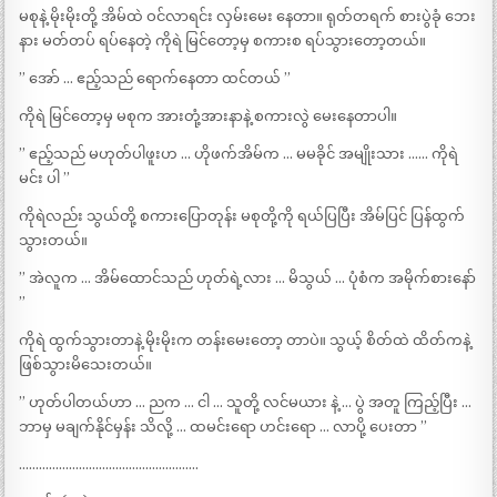
မစုနဲ့ မိုးမိုးတို့ အိမ်ထဲ ဝင်လာရင်း လှမ်းမေး နေတာ။ ရုတ်တရက် စားပွဲခုံ ဘေး
နား မတ်တပ် ရပ်နေတဲ့ ကိုရဲ မြင်တော့မှ စကားစ ရပ်သွားတော့တယ်။
” အော် … ဧည့်သည် ရောက်နေတာ ထင်တယ် ”
ကိုရဲ မြင်တော့မှ မစုက အားတုံ့အားနာနဲ့ စကားလွဲ မေးနေတာပါ။
” ဧည့်သည် မဟုတ်ပါဖူးဟ … ဟိုဖက်အိမ်က … မမခိုင် အမျိုးသား …… ကိုရဲ
မင်း ပါ ”
ကိုရဲလည်း သွယ်တို့ စကားပြောတုန်း မစုတို့ကို ရယ်ပြပြီး အိမ်ပြင် ပြန်ထွက်
သွားတယ်။
” အဲလူက … အိမ်ထောင်သည် ဟုတ်ရဲ့လား … မိသွယ် … ပုံစံက အမိုက်စားနော်
”
ကိုရဲ ထွက်သွားတာနဲ့ မိုးမိုးက တန်းမေးတော့ တာပဲ။ သွယ့် စိတ်ထဲ ထိတ်ကနဲ့
ဖြစ်သွားမိသေးတယ်။
” ဟုတ်ပါတယ်ဟာ … ညက … ငါ … သူတို့ လင်မယား နဲ့ … ပွဲ အတူ ကြည့်ပြီး …
ဘာမှ မချက်နိုင်မှန်း သိလို့ … ထမင်းရော ဟင်းရော … လာပို့ ပေးတာ ”
………………………………………………