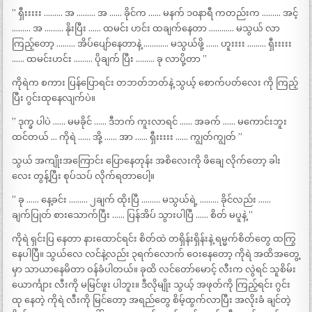
” ရှီးးးးး ……… အ ……… အ …… ခိုင်က …… မနက် ၁၀နာရီ ကတည်းက ……… အင့်
……… အ ……… နိုးပြီး …… ထမင်း ဟင်း ထချက်နေတာ ………… မသွယ် လာ
ကြည့်တော့ ……… အိပ်ပျော်နေတာနဲ့ ………… မသွယ်ဖို့ …… ဟူးးးး ……… ရှီးးးးး
…… ထမင်းဟင်း ……… ပိုချက် ပြီး ……… ခု လာပို့တာ ”
ကိုရဲက စကား ပြန်ပြောရင်း တဘတ်ဘတ်နဲ့ သွယ့် စောက်ပတ်လေး ကို ကြည့်
ပြီး ဂွင်းထုနေလျက်ပဲ။
” ဒုက္ခ ပါပဲ …… မမခိုင် …… ဒီဘက် ကူးလာရင် …… အခက် …… မကောင်းဘူး
ထင်တယ် … ကိုရဲ …… အို့ …… အာ …… ရှီးးးးး …… ကျွတ်ကျွတ် ”
သွယ် အကျိုးအကြောင်း ပြောနေတုန်း အစိလေးကို ဖိချေ လိုက်တော့ ခါး
လေး တွန့်ပြီး စုပ်သပ် လိုက်ရတာပေါ့။
” ခု …… နေ့ခင်း ……… ၂ချက် ထိုးပြီ ……… မသွယ်ရဲ့ ……… ခိုင်လည်း ……
ချက်ပြုတ် စားသောက်ပြီး …… ပြန်အိပ် သွားပါပြီ …… စိတ် မပူနဲ့ ”
ကိုရဲ ရှင်းပြ နေတာ နားထောင်ရင်း စိတ်ထဲ တရှိန်းရှိန်းနဲ့ ရမ္မက်စိတ်တွေ ထကြွ
နေပါပြီ။ သွယ်လေ လင်နဲ့လည်း ၃ရက်လောက် ဝေးနေတော့ ကိုရဲ အထိအတွေ့
မှာ သာယာနေမိတာ ဝန်ခံပါတယ်။ ခုထိ လင်တော်မောင့် လီးက လွဲရင် သူစိမ်း
ယောင်္ကျား လီးကို မမြင်ဖူး ပါဘူး။ ဒီလိုမျိုး သွယ့် အဖုတ်ကို ကြည့်ရင်း ဂွင်း
ထု နေတဲ့ ကိုရဲ လီးကို မြင်တော့ အရည်တွေ စိမ့်ထွက်လာပြီး အလိုးခံ ချင်တဲ့