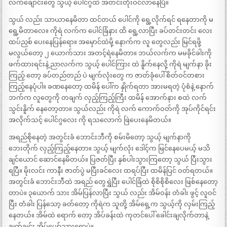
လက်ချောင်းတွေ သွယ့် ပေါင်ဂွထဲ အတင်းတိုးဝင်လာနေပြီ။
သွယ် လည်း သာယာနေမိတာ ထင်တယ် ပေါင်ကို ရွေ့လိုက်ရင် ရနေတာကို မ
ရွေ့မိတာလေ။ ကိုရဲ လက်က ပေါင်ခြံနား ထိ ရွေ့လာပြီး ခပ်တင်းတင်း လေး
ထပ်ညှစ် ပေးနေပြန်ရော။ အမှောင်ထဲမို့ နောက်က လူ တွေလည်း မြင်ရဖို့
မလွယ်တော့ ၂ ယောက်သား အတင့်ရဲနေမိတာ။ ဘယ်လက်က မမခိုင်ခါးကို
ဖက်ထားရင်းနဲ့ ညာလက်က သွယ့် ပေါင်ကြား ထဲ နိူက်နေလို့ ကိုရဲ မျက်နာ ခိုး
ကြည့် တော့ ခပ်တည်တည် ပဲ မျက်လုံးတွေ က ဇာတ်ခုံပေါ် စိတ်ဝင်တစား
ကြည့်နေပုံပါ။ ခဏနေတော့ ထမိန် ပေါ်က နှိုက်ရတာ အားမရတဲ့ ပုံစံနဲ့ နောက်
ဘက်က လူတွေကို တချက် လှည့်ကြည့်ကြီး ထမိန် အောက်နား စထဲ လက်
သွင်းနိူက် နေတော့တာ။ သွယ်လည်း ကိုရဲ လက် ကောက်ဝတ်ကို အုပ်ကိုင်ရင်း
အလိုက်သင့် ပေါင်ဂွလေး ကို ရသလောက် ဖြဲပေးနေမိတယ်။
အရည်စိုနေတဲ့ အတွင်းခံ ဘောင်းဘီကို စမ်းမိတော့ သွယ့် မျက်နာကို
ဘေးတိုက် လှည့်ကြည့်နေတာ။ သွယ့် မျက်လုံး ဒေါင့်က မြင်နေပေမယ့် မသိ
ချင်ယောင် ဆောင်နေမိတယ်။ ပြဇတ်ပြီး နှစ်ပါးသွားကြတော့ သွယ် ပြီးသွား
ရပြီ။ မိုးလင်း ကာနီး ဇာတ်ပွဲ မပြီးခင်လေး ထရပ်ပြီး ထမိန်ပြင် ဝတ်ရတယ်။
အတွင်းခံ ဘောင်းဘီထဲ အရည် တွေရွှဲပြီး ပေါင်ခြံထဲ စိုစိစိုစိလေး ဖြစ်နေတော့
တာပဲ။ ၃ယောက် သား အိမ်ပြန်လာပြီး သွယ် လည်း အိမ်ဝန်း တံခါး ဖွင့် လူဝင်
ပြီး တံခါး ပြန်သော့ ခတ်တော့ ကိုရဲက သူတို့ အိမ်ရှေ့က သွယ့်ကို လှမ်းကြည့်
နေတယ်။ အိမ်ထဲ ရောက် တော့ အိပ်ခန်းထဲ ကုတင်ပေါ် ခေါင်းချလိုက်တာနဲ့
ချက်ချင်း အိပ်ပျော်သွားရောပဲ။