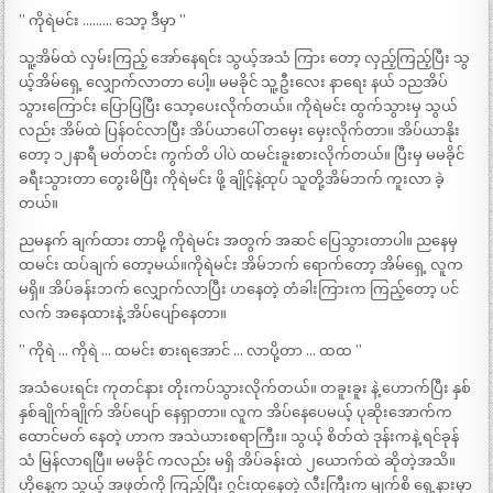
” ကိုရဲမင်း ……… သော့ ဒီမှာ ”
သူ့အိမ်ထဲ လှမ်းကြည့် အော်နေရင်း သွယ့်အသံ ကြား တော့ လှည့်ကြည့်ပြီး သွ
ယ့်အိမ်ရှေ့ လျှောက်လာတာ ပေါ့။ မမခိုင် သူ့ဦးလေး နာရေး နယ် ၁ညအိပ်
သွားကြောင်း ပြောပြပြီး သော့ပေးလိုက်တယ်။ ကိုရဲမင်း ထွက်သွားမှ သွယ်
လည်း အိမ်ထဲ ပြန်ဝင်လာပြီး အိပ်ယာပေါ် တမှေး မှေးလိုက်တာ။ အိပ်ယာနိုး
တော့ ၁၂နာရီ မတ်တင်း ကွက်တိ ပါပဲ ထမင်းခူးစားလိုက်တယ်။ ပြီးမှ မမခိုင်
ခရီးသွားတာ တွေးမိပြီး ကိုရဲမင်း ဖို့ ချိုင့်နဲ့ထုပ် သူတို့အိမ်ဘက် ကူးလာ ခဲ့
တယ်။
ညမနက် ချက်ထား တာမို့ ကိုရဲမင်း အတွက် အဆင် ပြေသွားတာပါ။ ညနေမှ
ထမင်း ထပ်ချက် တော့မယ်။ကိုရဲမင်း အိမ်ဘက် ရောက်တော့ အိမ်ရှေ့ လူက
မရှိ။ အိပ်ခန်းဘက် လျှောက်လာပြီး ဟနေတဲ့ တံခါးကြားက ကြည့်တော့ ပင်
လက် အနေထားနဲ့ အိပ်ပျော်နေတာ။
” ကိုရဲ … ကိုရဲ … ထမင်း စားရအောင် … လာပို့တာ … ထထ ”
အသံပေးရင်း ကုတင်နား တိုးကပ်သွားလိုက်တယ်။ တခူးခူး နဲ့ ဟောက်ပြီး နှစ်
နှစ်ချိုက်ချိုက် အိပ်ပျော် နေရှာတာ။ လူက အိပ်နေပေမယ့် ပုဆိုးအောက်က
ထောင်မတ် နေတဲ့ ဟာက အသဲယားစရာကြီး။ သွယ့် စိတ်ထဲ ဒုန်းကနဲ့ ရင်ခုန်
သံ မြန်လာရပြီ။ မမခိုင် ကလည်း မရှိ အိပ်ခန်းထဲ ၂ယောက်ထဲ ဆိုတဲ့အသိ။
ဟိုနေ့က သွယ့် အဖုတ်ကို ကြည့်ပြီး ဂွင်းထုနေတဲ့ လီးကြီးက မျက်စိ ရှေ့နားမှာ