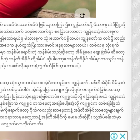
အိမ် စားအိမ်သောက်အိမ် ဖြစ်နေတာကြာပြီ။ ကျွန်တော်တို့ မိသားစု အဲဒီမြို့ကို
။ ကျွန်တော်အသက် ၁၀နှစ်လောက်မှာ စပြောင်းလာတာ ကျွန်တော့်မိသားစုက
န်တော်ရယ်မှ မိသားစုက သုံးယောက်ပဲရှိတယ်။ကျွန်တော်က တစ်ဦးတည်း
။ အဖေက နယ်ထွက်ပြီးကားမောင်းနေရတာများတယ်။ တစ်လမှ သုံးရက်
စိမ်းရောင်းတဲ့ ကုန်စိမ်းသည်ဆိုတော့ အိမ်နဲ့ဈေး ဈေးနဲ့အိမ် ဆိုတော့
စ်တဲ့ အန်တီအိခိုင် တို့အိမ်ပဲ ဆိုပါတော့။ အန်တီအိခိုင် အိမ်မှာကလည်း အန်
့လည်း အဖော်လိုနေတာနဲ့ ကွက်တိဖြစ်သွားတာပေါ့။
်တော့ ဆုံးသွားတယ်လေ။ အဲ့ဒီကတည်းက ကျွန်တော် အန်တီအိခိုင်အိမ်မှာပဲ
က် တစ်ခုထဲပါပဲ။ အဲ့ဒါနဲ့ ပြောတာများပြီးလိုရင်း မရောက်ပဲဖြစ်နေတော့
ာကြီး ပြန်လာတဲ့နေ့မှာစဖြစ်တာပဲ။ ကျူရှင်ဆိုလို့ ပြောရအုံးမယ် ကျွန်တော်
စ်မြောက် ကျူရှင် တက်နေတဲ့အချိန်ပေါ့။အဲ့လို ကျူရှင်က တစ်ချိန်ဖြတ်
 အိမ်ကိုရောက်တော့ ဗိုက်ကလည်းဆာနေတာနဲ့ အန်တီအိခိုင်ဘာတွေများချက်
စားစရာဘာမှမတွေ့တာနဲ့ အန်တီအိခိုင်ကို မေးမယ်ဆိုပြီး သူ့အိပ်ခန်းထဲမှာ
်ကို လျှောက်လာလိုက်တယ်။