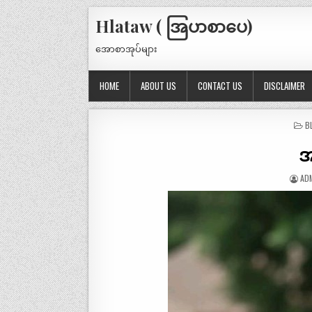
Hlataw ( အြပာစာပေ)
အောစာအုပ်များ
HOME
ABOUT US
CONTACT US
DISCLAIMER
P
B
IN
အ
AD