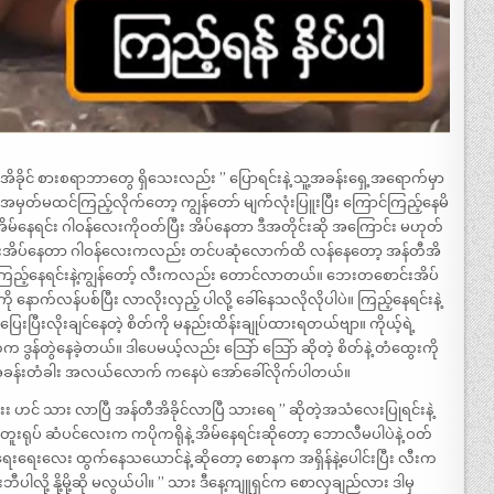
တီအိခိုင် စားစရာဘာတွေ ရှိသေးလည်း ” ပြောရင်းနဲ့ သူ့အခန်းရှေ့အရောက်မှာ
မှတ်မထင်ကြည့်လိုက်တော့ ကျွန်တော် မျက်လုံးပြူးပြီး ကြောင်ကြည့်နေမိ
်နေရင်း ဂါဝန်လေးကိုဝတ်ပြီး အိပ်နေတာ ဒီအတိုင်းဆို အကြောင်း မဟုတ်
လေးအိပ်နေတာ ဂါဝန်လေးကလည်း တင်ပဆုံလောက်ထိ လန်နေတော့ အန်တီအိ
တယ်။ကြည့်နေရင်းနဲ့ကျွန်တော့် လီးကလည်း တောင်လာတယ်။ ဘေးတစောင်းအိပ်
 နောက်လန်ပစ်ပြီး လာလိုးလှည့် ပါလို့ ခေါ်နေသလိုလိုပါပဲ။ ကြည့်နေရင်းနဲ့
ြေးပြီးလိုးချင်နေတဲ့ စိတ်ကို မနည်းထိန်းချုပ်ထားရတယ်ဗျာ။ ကိုယ့်ရဲ့
စိတ်က ဒွန်တွဲနေခဲ့တယ်။ ဒါပေမယ့်လည်း သြော် သြော် ဆိုတဲ့ စိတ်နဲ့ တံထွေးကို
ောင်နဲ့ အခန်းတံခါး အလယ်လောက် ကနေပဲ အော်ခေါ်လိုက်ပါတယ်။
်းးးး ဟင် သား လာပြီ အန်တီအိခိုင်လာပြီ သားရေ ” ဆိုတဲ့အသံလေးပြုရင်းနဲ့
းရုပ် ဆံပင်လေးက ကပိုကရိုနဲ့ အိမ်နေရင်းဆိုတော့ ဘောလီမပါပဲနဲ့ ဝတ်
ရေးရေးလေး ထွက်နေသယောင်နဲ့ ဆိုတော့ စောနက အရှိန်နဲ့ပေါင်းပြီး လီးက
ု့ နို့မို့ဆို မလွယ်ပါ။ ” သား ဒီနေ့ကျူရှင်က စောလှချည်လား ဒါမှ