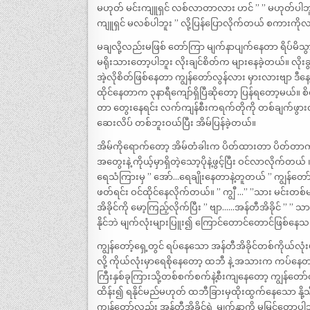
မဟုတ် မင်းကျူရှင် လစ်လာတာလား ဟင် ” ” မဟုတ်ပါဘူးဗ
ကျူရှင် မလစ်ပါဘူး ” လို့ပြန်ပြောလိုက်တယ် စကားကိုလည
မချလို့လည်းမဖြစ် တော်ကြာ မျက်နာပျက်နေတာ ရိပ်မိသွားမှာ 
မရိုးသားတော့ပါဘူး လိုးချင်စိတ်က များနေခဲ့တယ်။ လို
အဲ့လိုစိတ်ဖြစ်နေတာ ကျွန်တော်လွန်လား မှားလားဗျာ ဒီ
ထိုင်နေတာက ၃နာရီကျော်ရှိပြီဆိုတော့ ပြန်ရတော့မယ်။ စိ
တာ တွေးနေရင်း လက်ကျန်စီးကရက်တိုကို တစ်ချက်ဖွားလိ
ဆေးလိပ် တစ်ဘူးဝယ်ပြီး အိမ်ပြန်ခဲ့တယ်။
အိမ်ကိုရောက်တော့ အိမ်တံခါးက ပိတ်ထားတာ ပိတ်တာကလ
အတွေးနဲ့ ကိုယ့်မှာရှိတဲ့သော့ပိုနဲ့ဖွင့်ပြီး ဝင်လာလိုက်တ
ရေသံကြားမှ ” အော်…ရေချိုးနေတာနဲ့တူတယ် ” ကျွန်တော်လ
ဖတ်ရင်း ဝင်ထိုင်နေလိုက်တယ်။ ” ကျွီ …” ”သား မင်း
အိခိုင်ကို မော့ကြည့်လိုက်ပြီး ” ဗျာ……အန်တီအိခိုင် 
နိုင်ဘဲ မျက်လုံးများပြူး၍ ကြောင်တောင်တောင်ဖြစ်နေ
ကျွန်တော့်ရှေ့တွင် ရပ်နေသော အန်တီအိခိုင်တစ်ကိုယ
လို့ ကိုယ်လုံးမှာရေစိုနေတော့ ထဘီ နဲ့ အသားက ကပ်နေ
ကြီးနှစ်ခုကြားသို့တစ်စက်စက်နဲ့စီးကျနေတော့ ကျွန်တ
ထိန်း၍ ရနိုင်မည်မဟုတ် ထဘီခြားမှထိုးထွက်နေသော နို့
ကျွန်တော်လည်း အန်တီအိခိုင်ရဲ့ မျက်နှာကို မမြင်တော့ပါဘူး