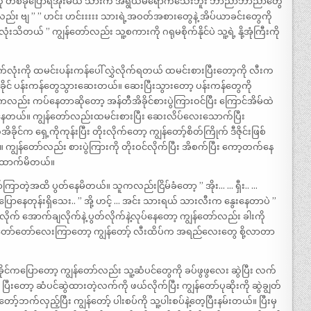
သားကို တစ်ခုပြောရအုံးမယ် သားက အရွယ်မရောက်သေးဘူး ဘာညာဘာညာတွေ
ည်း ဗျ ” ” ဟင်း ဟင်းးးးး သားရဲ့အဝတ်အစားတွေနဲ့ အိပ်ယာခင်းတွေကို
ယ် ” ကျွန်တော်လည်း သူ့စကားကို ဂရုမစိုက်နိုင်ပဲ သူ့ရဲ့ နို့အုံကြီးကို
ျက်လုံးကို ထမင်းပန်းကန်ပေါ် လွှဲလိုက်ရတယ် ထမင်းစားပြီးတော့ကို လီးက
ုင် ပန်းကန်တွေသွားဆေးတယ်။ ဆေးပြီးသွားတော့ ပန်းကန်တွေကို
ကလည်း ကပ်နေတာဆိုတော့ အန်တီအိခိုင်စားပွဲကြားဝင်ပြီး ကြောင်အိမ်ထဲ
ည့်နေတယ်။ ကျွန်တော်လည်းထမင်းစားပြီး ဆေးလိပ်လေးသောက်ပြီး
င်က ရှေ့ကိုကုန်းပြီး တိုးလိုက်တော့ ကျွန်တော့်စိတ်ကြိုက် ဒီဇိုင်းဖြစ်
ျွန်တော်လည်း စားပွဲကြားကို တိုးဝင်လိုက်ပြီး အိစက်ပြီး ကော့တက်နေ
ွားထောက်မိတယ်။
ြာတဲ့အထိ ပွတ်နေမိတယ်။ သူကလည်းငြိမ်ခံတော့ ” အိုး… … ရှီး.. …
ပြောနေတုန်းရှိသေး.. ” အို့ ဟင့် … အင်း သားရယ် သားလီးက နွေးနေတာပဲ ”
လိုက် အောက်ချလိုက်နဲ့ ပွတ်လိုက်နဲ့လုပ်နေတော့ ကျွန်တော်လည်း ခါးကို
ာ တော်တော်လေးကြာတော့ ကျွန်တော့် လီးထိပ်က အရည်လေးတွေ စို့လာတာ
အိခိုင်ကပြောတော့ ကျွန်တော်လည်း သူ့ဆံပင်တွေကို ခပ်ဖွဖွလေး ဆွဲပြီး လက်
ီးတော့ ဆံပင်ဆွဲထားတဲ့လက်ကို ဖယ်လိုက်ပြီး ကျွန်တော်ပုဆိုးကို ဆွဲချွတ်
ာ့်ဘက်လှည့်ပြီး ကျွန်တော့် ပါးစပ်ကို သူ့ပါးစပ်နဲ့တေ့ပြီးနမ်းတယ်။ ပြီးမှ