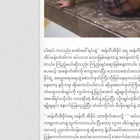
ပါးစပ် ကလည်း အော်ခေါ် ရင်းနဲ့ ” အန်တီအိခိုင် ရေ အန်
အိပ်ခန်းတံခါးက ခပ်ဟဟ လေးဖြစ်နေတာနဲ့ အခန်းထဲကို အ
တယ်။ ကြည့်မယ်ဆိုလည်း ကြည့်ချင်စရာဖြစ်နေတာပါ။ အိမ
ပေမယ့် အခန်းတံခါးကို ကျောပေးပြီး ဘေးတစောင်း
ခိုင်ရဲ့ အမွှေးရေးရေးနဲ့ စောက်ဖုတ်ကြီးကိုမြင်နေရ
နေတော့ နဂိုကမှ အိုးကောင်းပါတယ် ဆိုမှစောက်ဖုတ်ကြီးကို
တံထွေးတစ်ချပ်ကို ကွတ်ကနဲ့ မြည်အောင် မျိုချလိုက်ရင်း ပ
အဒေါ်ရင်းလိုပါပဲ လားဆိုတဲ့ စိတ်နဲ့ ပြေးပြီး လိုးချင်တဲ့
မျိုချရင်း နောက်ပြန်လှည့်ပြီး တံခါးကိုပိတ် မီးဖိုချ
” အန်တီအိခိုင်ရေ အန်တီ အိခိုင် သားဗိုက်ဆာလို့ ” ” အင
ကဗျာကယာနဲ့ ထွက်လာတယ်။ ပြီးတော့ လူက အိပ်ချင်မှုးတူ
ထားတဲ့ ညဝတ်ဂါဝန်လေးနဲ့ ဆိုတော့ နို့သီးခေါင်းလေးက 
ပြန်တောင်လာတယ်။ တော်သေးတာပေါ့ အောက်ခံဘောင်းဘီပါလိ