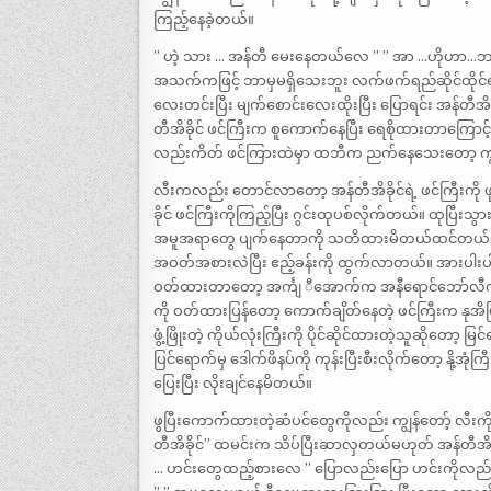
ကြည့်နေခဲ့တယ်။
” ဟဲ့ သား … အန်တီ မေးနေတယ်လေ ” ” အာ …ဟိုဟာ…ဘယ်
အသက်ကဖြင့် ဘာမှမရှိသေးဘူး လက်ဖက်ရည်ဆိုင်ထိုင်ရ
လေးတင်းပြီး မျက်စောင်းလေးထိုးပြီး ပြောရင်း အန်တီ
တီအိခိုင် ဖင်ကြီးက စူကောက်နေပြီး ရေစိုထားတာကြ
လည်းကိတ် ဖင်ကြားထဲမှာ ထဘီက ညက်နေသေးတော့ ကျွန်တ
လီးကလည်း တောင်လာတော့ အန်တီအိခိုင်ရဲ့ ဖင်ကြီးကို ဖုန
ခိုင် ဖင်ကြီးကိုကြည့်ပြီး ဂွင်းထုပစ်လိုက်တယ်။ ထုပြီးသ
အမူအရာတွေ ပျက်နေတာကို သတိထားမိတယ်ထင်တယ်ဗျ။ ကျွန
အဝတ်အစားလဲပြီး ဧည့်ခန်းကို ထွက်လာတယ်။ အားပါးပါး 
ဝတ်ထားတာတော့ အင်္ကျ ီအောက်က အနီရောင်ဘော်လီက
ကို ဝတ်ထားပြန်တော့ ကောက်ချိတ်နေတဲ့ ဖင်ကြီးက နု
ဖွံ့ဖြိုးတဲ့ ကိုယ်လုံးကြီးကို ပိုင်ဆိုင်ထားတဲ့သူဆိုတော
ပြင်ရောက်မှ ဒေါက်ဖိနပ်ကို ကုန်းပြီးစီးလိုက်တော့ နို့အ
ပြေးပြီး လိုးချင်နေမိတယ်။
ဖွပြီးကောက်ထားတဲ့ဆံပင်တွေကိုလည်း ကျွန်တော့် လီး
တီအိခိုင်” ထမင်းက သိပ်ပြီးဆာလှတယ်မဟုတ် အန်တီအိခိုင
… ဟင်းတွေထည့်စားလေ ” ပြောလည်းပြော ဟင်းကိုလည်း ထမ