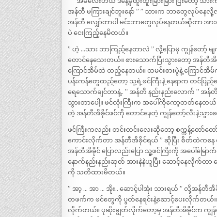
” ” အမလေးဟယ် ဒီနေ့မှထူးထူးခြားခြား ပြီးတော့ 
အန်တီ မကြားချင်ဘူးနော် ” ” သားက ဘာတွေလုပ်နေလို့လ
အန်တီ လျှော်တာပါ မင်းဘာတွေလုပ်နေတယ်ဆိုတာ အားလုံးသိတ
ပဲ ငေးကြည့်နေမိတယ်။
” ဟဲ့ …သား ဘာကြည့်နေတာလဲ ” လို့ပြောမှ ကျွန်တော့် မ
တောင်နေသေးတယ်။ စားသောက်ပြီးသွားတော့ အန်တီအိခိ
ကြောင်အိမ်ထဲ ထည့်နေတယ်။ ထမင်းစားပွဲနဲ့ ကြောင်အိမ်
ပန်းကန်တွေထည့်တော့ သူ့ရဲ့ဖင်ကြီးနဲ့ နေရာက တင်ပြ
ရေသောက်ချင်တာနဲ့.. ” အန်တီ နည်းနည်းလောက် ” အန်တီအိခို
သွားတာပေါ့။ ဖင်လုံးကြီးက အပေါ်ကိုကော့တတ်နေတယ်။ က
တဲ့ အန်တီအိခိုင်ဖင်ကို တောင်နေတဲ့ ကျွန်တော့်လီးနဲ့သ
ဖင်ကြီးကလည်း တင်းတင်းလေးဆိုတော့ စက္ကန့်တော်တော်က
ကောင်းလိုက်တာ အန်တီအိခိုင်ရယ် ” ဆိုပြီး စိတ်ထဲကနေ 
အန်တီအိခိုင် ပြောလည်းပြော သူ့ဖင်ကြီးကို အပေါ်မြောက်
နောက်နည်းနည်းဆုတ် အားနဲနဲယူပြီး ဆောင့်နေလိုက်တ
ကို သတိထားမိတယ်။
” အာ့ … အာ … အိုး.. ဆောင့်ပါအုံး သားရယ် ” လို့အန်တီ
တဖက်က ဖင်တွေကို ပွတ်နေရင်းနဲ့ဆောင့်ပေးလိုက်တယ်။ ပြ
လိုက်တယ်။ ပုဆိုးချွတ်လိုက်တော့မှ အန်တီအိခိုင်က ကျွန်တေ