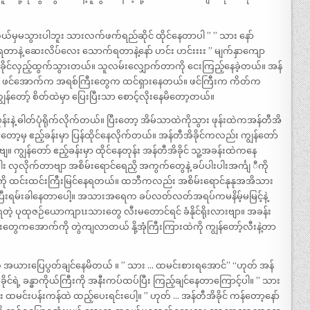
မှမသွားပါဘူး သားလက်ဖက်ရည်ဆိုင် ထိုင်နေတာပါ ” ” သား နော်
တာနဲ့ ဆေးလိပ်လေး သောက်ရတာနဲ့နော် ဟင်း ဟင်းးးး ” မျက်နှာကျော
အိခိုင်လှည့်ထွက်သွားတယ်။ သူလမ်းလျှောက်တာကို ငေးကြည့်နေခဲ့တယ်။ အန်
ောင့် ဖင်အောက်က အရစ်ကြီးတွေက ထင်ရှားနေတယ်။ ဖင်ကြီးက ကိတ်က
ော့် စိတ်ထဲမှာ ပြေးပြီးသာ စောင့်လိုးနေမိတော့တယ်။
်းနဲ့ ဓါတ်ပုံရိုက်လိုက်တယ်။ ပြီးတော့ အိမ်သာထဲကိုသွား ဖုန်းထဲကအန်တီအိ
ွားတော့မှ ဧည့်ခန်းမှာ ပြန်ထိုင်နေလိုက်တယ်။ အန်တီအိခိုင်ကလည်း ကျွန်တော်
်တော် ဧည့်ခန်းမှာ ထိုင်နေတုန်း အန်တီအိခိုင် သူ့အခန်းထဲကနေ
လှလိုက်တာဗျာ အစိမ်းရောင်ရေညှိ အကွက်တွေနဲ့ ခပ်ပါးပါးအင်္ကျ ီကို
ို ထင်းထင်းကြီးမြင်နေရတယ်။ ထဘီကလည်း အစိမ်းရောင်နုနုအအိသား
အိပြီးရမ်းခါနေတာပေါ့။ အသားအရေက ခပ်လတ်လတ်အရပ်ကမနိမ့်မမြင့်နဲ့
့ မြင်ရတဲ့ ပုထုဇဉ်ယောကျာၤးသားတွေ လီးမတောင်ရင် ခံနိုင်ရိုးလားဗျာ။ အခန်း
ုံကြီးတွေကအောက်ကို တွဲကျလာတယ် နို့အုံကြီးကြားထဲကို ကျွန်တော့်လီးနဲ့တာ
ကို အယားပြေပွတ်ချင်နေမိတယ် ။ ” သား … ထမင်းစားရအောင်” “ဟုတ် အန်
်ရဲ့ ခန္ဓာကိုယ်ကြီးကို အနီးကပ်ထပ်ပြီး ကြည့်ချင်နေတာကြောင့်ပါ။ ” သား
င်းပန်းကန်ထဲ ထည့်ပေးရင်းပေါ့။ ” ဟုတ် … အန်တီအိခိုင် ကန်တော့နော်