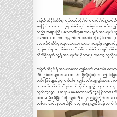
အန်တီ အိခိုင်အိမ်နဲ့ ကျွန်တော်တို့အိမ်က တစ်အိမ်နဲ့ တစ်
စပြောင်းလာတော့ သူ့ရဲ့အိမ်နီးချင်း ဖြစ်ခွင့်ရခဲ့တယ်
လည်း အများကြီး မဟုတ်ပါဘူး။ အဖေရယ် အမေရယ် ကျွ
သောသား အဖေက ကုန်တင်ကားမောင်းတဲ့ ဒရိုင်ဘာပေါ့
လောက်ပဲ အိမ်မှာနေရတာလေ။ အမေကလည်း ဈေးတစ်ခုမှာ ကုန်
ကျွန်တော့်ရဲ့ စားအိမ်သောက်အိမ်က အိမ်နီးနားချင်းအိမ်ဖြ
တီအိခိုင်ရယ် သူ့ရဲ့အမေရယ်ပဲ ရှိတာဗျ။ အဲ့တော့ သူတို
အန်တီ အိခိုင် ရဲ့အမေကတော့ ကျွန်တော် ကိုးတန်း ရောက
အိပ်ဖြစ်တာများတယ်။ အဖော်မရှိလို့ဆိုတဲ့ အကြောင်းပြချ
မယ်။ ဖြစ်ပျက်ခဲ့ပုံက ဒီလိုဗျ ကျွန်တော်ကျူရှင်ကနေ အစေ
က ဆယ်တန်းကို နှစ်နှစ်ဆက်တိုက် ကျလို့ အခုဟာက သုံးနှ
လိုက်တဲ့နေ့ပေါ့။ ဆရာမ နေမကောင်းလို့,လို့ပြောတာပဲ။
ထားလည်းဆိုပြီး မီးဖိုချောင်ကို ဝင်ရှာကြည့်လိုက်တယ်။ 
တစ်ခုခု လုပ်နေလားဆိုပြီး တွေးရင်းနဲ့ သူ့အိပ်ခန်းဘက