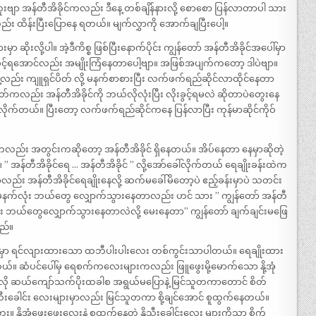
ျာ အန်တီအိခိုင်ကလည်း ဒီနေ့ တစ်ချိန်နားလို့ စောစော ပြန်လာတာပါ သား
်း ထိန်းပြီးပြောနေ ရတယ်။ မျက်လွှာကို အောက်ချပြီးပေါ့။
ဆိုးလို့ပါ။ အဲ့ဒီကိစ္စ ဖြစ်ပြီးနောက်ပိုင်း ကျွန်တော် အန်တီအိခိုင်အပေါ်မှာ
းခွင့်ရအောင်လည်း အမျိုးကြံနေတာပေါ့ဗျာ။ အဖြစ်အပျက်ကတော့ ဒါပဲဗျာ။
နေ့လည်း ကျူရှင်ပိတ် လို့ မနက်စာစားပြီး လက်ဖက်ရည်ဆိုင်လာထိုင်နေတာ
တ်ကလည်း အန်တီအိခိုင်ကို ဘယ်လိုလုံးပြီး လိုးခွင့်ရမလဲ ဆိုတာပဲတွေးနေ
ုက်တယ်။ ပြီးတော့ လက်ဖက်ရည်ဆိုင်ကနေ ပြန်လာပြီး ကုန်မာဆိုင်ကိုဝ်
ည်း အတွင်းကဆိုတော့ အန်တီအိခိုင် ရှိနေတယ်။ အိပ်နေတာ နေမှာဆိုတဲ့
ယ် ။ ” အန်တီအိခိုင်ရေ … အန်တီအိခိုင် ” လို့အော်ခေါ်လိုက်တယ် ရေချိုးခန်းထဲက
ည်း အန်တီအိခိုင်ရေချိုးနေလို့ ဆက်မခေါ်မိတော့ပဲ ဧည့်ခန်းမှာပဲ သတင်း
တစ်မနက်လုံး ဘယ်တွေ လျှောက်သွားနေတာလည်း ဟင် သား ” ကျွန်တော် အန်တီ
” ” သား ဘယ်တွေလျှောက်သွားနေတာလဲလို့ မေးနေတာ” ကျွန်တော် ချက်ချင်းမဖြေ
သည်။
်လုံးမှာ ရင်လျားထားသော ထဘီပါးပါးလေး တစ်ကွင်းသာပါတယ်။ ရေချိုးထား
တယ်။ ဆံပင်ပေါ်မှ ရေစက်ကလေးများကလည်း ဖြူဖွေးမို့မောက်သော နို့အုံ
ော်လို ဆယ်ကျော်သက်ပိုးထခါစ အရွယ်မပြောနဲ့ မြင်သူတကာတောင် စိတ်
သီးခေါင်း လေးများမှာလည်း မြင်သူတကာ စို့ချင်အောင် စူထွက်နေတယ်။
။ နို့အုံဖွေးဖွေးလေးနဲ့ စူထွက်နေတဲ့ နို့သီးခေါင်းလေး များကိုသာ စိုက်